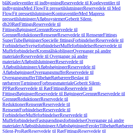
blå
Kugleventiler til indbygning
Reservedele til Kugleventiler til
indbygning
Med FlowFit pressetilslutninger
Reservedele til Med
FlowFit pressetilslutninger
Kontraventiler
Med Mapress
pressetilslutninger
Afløbssystemer
Geberit Silent-
db20
Rør
Fittings
Reservedele til
Fittings
Bøjninger
Grenrør
Reservedele til
Grenrør
Reduktioner
Renserør
Reservedele til Renserør
Fittings
SuperTube
Bøjninger
Specielle fittings
Forbindelser
Reservedele til
Forbindelser
Svejseforbindelser
Muffeforbindelser
Reservedele til
Muffeforbindelser
Kromstålskoblinger
Overgange på andre
materialer
Reservedele til Overgange på andre
materialer
Afløbstilslutninger
Reservedele til
Afløbstilslutninger
Afløbsbøjninger
Reservedele til
Afløbsbøjninger
Overgangsmuffer
Reservedele til
Overgangsmuffer
Tilbehør
Rørbærere
Beslag til
rørbærere
Tætninger
Forbrugsmateriale
Geberit Silent-
PP
Rør
Reservedele til Rør
Fittings
Reservedele til
Fittings
Bøjninger
Reservedele til Bøjninger
Grenrør
Reservedele til
Grenrør
Reduktioner
Reservedele til
Reduktioner
Renserør
Reservedele til
Renserør
Forbindelser
Reservedele til
Forbindelser
Muffeforbindelser
Reservedele til
Muffeforbindelser
Fastspændingsforbindelser
Overgange på andre
materialer
Afløbstilslutninger
Afløbsbøjninger
Feroler
Tilbehør
Rørbærer
Silent-Pro
Rør
Reservedele til Rør
Fittings
Reservedele til