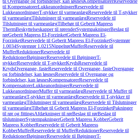
til Overgange og forbindelser, kan løsnes
Kompensatorer
Reservedele
til Kompensatorer
Lukkeanordninger
Reservedele til
Lukkeanordninger
T-stykker til varmeanlæg
Reservedele til T-stykker
til varmeanlæg
Tilslutninger til varmeanlæg
Reservedele til
Tilslutninger til varmeanlæg
Tilbehør til Geberit Mapress
Therm
Beskyttelseskapper til rørender
Systempakninger
Beslag til
rør
Geberit Mapress El-Forzinket
Geberit Mapress El-
Forzinket
Reservedele til Geberit Mapress El-Forzinket
Systemrør
1.0034
Systemrør 1.0215
Nippelrør
Muffer
Reservedele til
Muffer
Reduktioner
Reservedele til
Reduktioner
Bøjninger
Reservedele til Bøjninger
T-
stykker
Reservedele til T-stykker
Kryds
Reservedele til
Kryds
Overgange, faste
Reservedele til Overgange, faste
Overgange
og forbindelser, kan løsnes
Reservedele til Overgange og
forbindelser, kan løsnes
Kompensatorer
Reservedele til
Kompensatorer
Lukkeanordninger
Reservedele til
Lukkeanordninger
Muffer til varmeanlæg
Reservedele til Muffer til
varmeanlæg
T-stykker til varmeanlæg
Reservedele til T-stykker til
varmeanlæg
Tilslutninger til varmeanlæg
Reservedele til Tilslutninger
til varmeanlæg
Tilbehør til Geberit Mapress El-Forzinket
Pakninger
til rør og fittings
Afdækninger til rør
Beslag til rør
Beslag til
tilslutninger
Systempakninger
Geberit Mapress Kobber
Geberit
Mapress Kobber
Reservedele til Geberit Mapress
Kobber
Muffer
Reservedele til Muffer
Reduktioner
Reservedele til
Reduktioner
Bøjninger
Reservedele til Bøjninger
T-