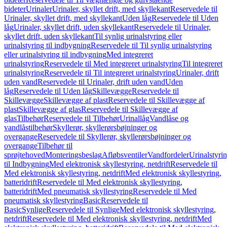
bideter
Urinaler
Urinaler, skyllet drift, med skyllekant
Reservedele til
Urinaler, skyllet drift, med skyllekant
Uden låg
Reservedele til Uden
låg
Urinaler, skyllet drift, uden skyllekant
Reservedele til Urinaler,
skyllet drift, uden skyllekant
Til synlig urinalstyring eller
urinalstyring til indbygning
Reservedele til Til synlig urinalstyring
eller urinalstyring til indbygning
Med integreret
urinalstyring
Reservedele til Med integreret urinalstyring
Til integreret
urinalstyring
Reservedele til Til integreret urinalstyring
Urinaler, drift
uden vand
Reservedele til Urinaler, drift uden vand
Uden
låg
Reservedele til Uden låg
Skillevægge
Reservedele til
Skillevægge
Skillevægge af plast
Reservedele til Skillevægge af
plast
Skillevægge af glas
Reservedele til Skillevægge af
glas
Tilbehør
Reservedele til Tilbehør
Urinallåg
Vandlåse og
vandlåstilbehør
Skyllerør, skyllerørsbøjninger og
overgange
Reservedele til Skyllerør, skyllerørsbøjninger og
overgange
Tilbehør til
sprøjtehoved
Monteringsbeslag
Afløbsventiler
Vandfordeler
Urinalstyri
til Indbygning
Med elektronisk skyllestyring, netdrift
Reservedele til
Med elektronisk skyllestyring, netdrift
Med elektronisk skyllestyring,
batteridrift
Reservedele til Med elektronisk skyllestyring,
batteridrift
Med pneumatisk skyllestyring
Reservedele til Med
pneumatisk skyllestyring
Basic
Reservedele til
Basic
Synlige
Reservedele til Synlige
Med elektronisk skyllestyring,
netdrift
Reservedele til Med elektronisk skyllestyring, netdrift
Med