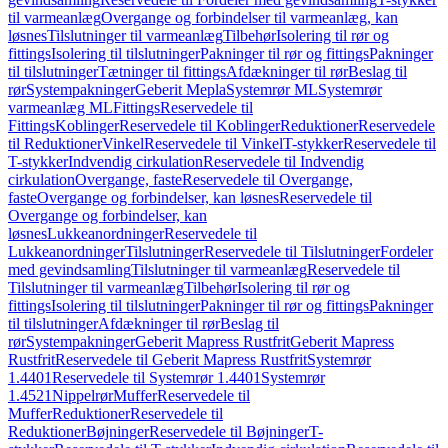
til varmeanlæg
Overgange og forbindelser til varmeanlæg, kan
løsnes
Tilslutninger til varmeanlæg
Tilbehør
Isolering til rør og
fittings
Isolering til tilslutninger
Pakninger til rør og fittings
Pakninger
til tilslutninger
Tætninger til fittings
Afdækninger til rør
Beslag til
rør
Systempakninger
Geberit Mepla
Systemrør ML
Systemrør
varmeanlæg ML
Fittings
Reservedele til
Fittings
Koblinger
Reservedele til Koblinger
Reduktioner
Reservedele
til Reduktioner
Vinkel
Reservedele til Vinkel
T-stykker
Reservedele til
T-stykker
Indvendig cirkulation
Reservedele til Indvendig
cirkulation
Overgange, faste
Reservedele til Overgange,
faste
Overgange og forbindelser, kan løsnes
Reservedele til
Overgange og forbindelser, kan
løsnes
Lukkeanordninger
Reservedele til
Lukkeanordninger
Tilslutninger
Reservedele til Tilslutninger
Fordeler
med gevindsamling
Tilslutninger til varmeanlæg
Reservedele til
Tilslutninger til varmeanlæg
Tilbehør
Isolering til rør og
fittings
Isolering til tilslutninger
Pakninger til rør og fittings
Pakninger
til tilslutninger
Afdækninger til rør
Beslag til
rør
Systempakninger
Geberit Mapress Rustfrit
Geberit Mapress
Rustfrit
Reservedele til Geberit Mapress Rustfrit
Systemrør
1.4401
Reservedele til Systemrør 1.4401
Systemrør
1.4521
Nippelrør
Muffer
Reservedele til
Muffer
Reduktioner
Reservedele til
Reduktioner
Bøjninger
Reservedele til Bøjninger
T-