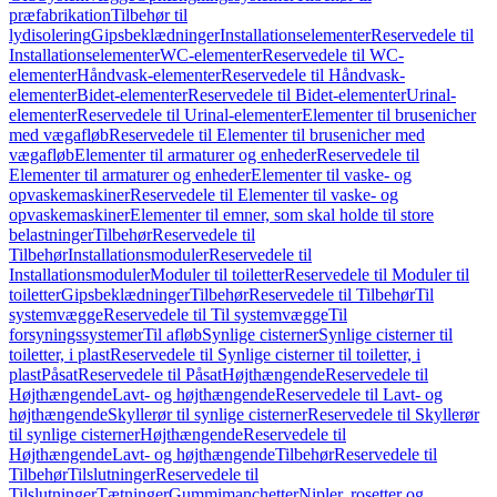
præfabrikation
Tilbehør til
lydisolering
Gipsbeklædninger
Installationselementer
Reservedele til
Installationselementer
WC-elementer
Reservedele til WC-
elementer
Håndvask-elementer
Reservedele til Håndvask-
elementer
Bidet-elementer
Reservedele til Bidet-elementer
Urinal-
elementer
Reservedele til Urinal-elementer
Elementer til brusenicher
med vægafløb
Reservedele til Elementer til brusenicher med
vægafløb
Elementer til armaturer og enheder
Reservedele til
Elementer til armaturer og enheder
Elementer til vaske- og
opvaskemaskiner
Reservedele til Elementer til vaske- og
opvaskemaskiner
Elementer til emner, som skal holde til store
belastninger
Tilbehør
Reservedele til
Tilbehør
Installationsmoduler
Reservedele til
Installationsmoduler
Moduler til toiletter
Reservedele til Moduler til
toiletter
Gipsbeklædninger
Tilbehør
Reservedele til Tilbehør
Til
systemvægge
Reservedele til Til systemvægge
Til
forsyningssystemer
Til afløb
Synlige cisterner
Synlige cisterner til
toiletter, i plast
Reservedele til Synlige cisterner til toiletter, i
plast
Påsat
Reservedele til Påsat
Højthængende
Reservedele til
Højthængende
Lavt- og højthængende
Reservedele til Lavt- og
højthængende
Skyllerør til synlige cisterner
Reservedele til Skyllerør
til synlige cisterner
Højthængende
Reservedele til
Højthængende
Lavt- og højthængende
Tilbehør
Reservedele til
Tilbehør
Tilslutninger
Reservedele til
Tilslutninger
Tætninger
Gummimanchetter
Nipler, rosetter og