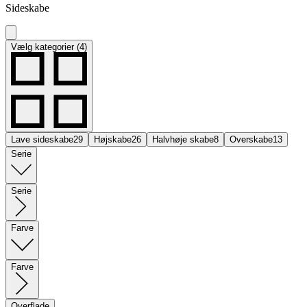
Sideskabe
Vælg kategorier (4)
Lave sideskabe
29
Højskabe
26
Halvhøje skabe
8
Overskabe
13
Serie
Serie
Farve
Farve
Overflade