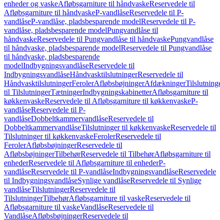
enheder og vaske
Afløbsgarniture til håndvaske
Reservedele til
Afløbsgarniture til håndvaske
P-vandlåse
Reservedele til P-
vandlåse
P-vandlåse, pladsbesparende model
Reservedele til P-
vandlåse, pladsbesparende model
Pungvandlåse til
håndvaske
Reservedele til Pungvandlåse til håndvaske
Pungvandlåse
til håndvaske, pladsbesparende model
Reservedele til Pungvandlåse
til håndvaske, pladsbesparende
model
Indbygningsvandlåse
Reservedele til
Indbygningsvandlåse
Håndvasktilslutninger
Reservedele til
Håndvasktilslutninger
Feroler
Afløbsbøjninger
Afdækninger
Tilslutning
til Tilslutninger
Tætninger
Indbygningskabinetter
Afløbsgarniture til
køkkenvaske
Reservedele til Afløbsgarniture til køkkenvaske
P-
vandlåse
Reservedele til P-
vandlåse
Dobbeltkammervandlåse
Reservedele til
Dobbeltkammervandlåse
Tilslutninger til køkkenvaske
Reservedele til
Tilslutninger til køkkenvaske
Feroler
Reservedele til
Feroler
Afløbsbøjninger
Reservedele til
Afløbsbøjninger
Tilbehør
Reservedele til Tilbehør
Afløbsgarniture til
enheder
Reservedele til Afløbsgarniture til enheder
P-
vandlåse
Reservedele til P-vandlåse
Indbygningsvandlåse
Reservedele
til Indbygningsvandlåse
Synlige vandlåse
Reservedele til Synlige
vandlåse
Tilslutninger
Reservedele til
Tilslutninger
Tilbehør
Afløbsgarniture til vaske
Reservedele til
Afløbsgarniture til vaske
Vandlåse
Reservedele til
Vandlåse
Afløbsbøjninger
Reservedele til