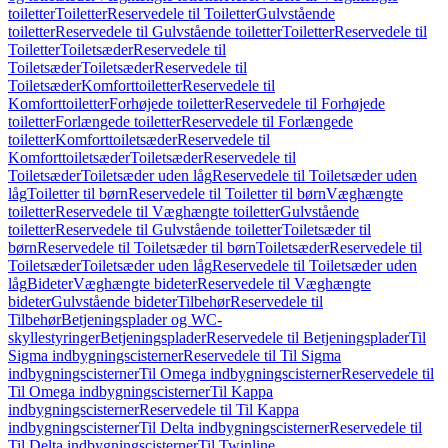
toiletter
Toiletter
Reservedele til Toiletter
Gulvstående
toiletter
Reservedele til Gulvstående toiletter
Toiletter
Reservedele til
Toiletter
Toiletsæder
Reservedele til
Toiletsæder
Toiletsæder
Reservedele til
Toiletsæder
Komforttoiletter
Reservedele til
Komforttoiletter
Forhøjede toiletter
Reservedele til Forhøjede
toiletter
Forlængede toiletter
Reservedele til Forlængede
toiletter
Komforttoiletsæder
Reservedele til
Komforttoiletsæder
Toiletsæder
Reservedele til
Toiletsæder
Toiletsæder uden låg
Reservedele til Toiletsæder uden
låg
Toiletter til børn
Reservedele til Toiletter til børn
Væghængte
toiletter
Reservedele til Væghængte toiletter
Gulvstående
toiletter
Reservedele til Gulvstående toiletter
Toiletsæder til
børn
Reservedele til Toiletsæder til børn
Toiletsæder
Reservedele til
Toiletsæder
Toiletsæder uden låg
Reservedele til Toiletsæder uden
låg
Bideter
Væghængte bideter
Reservedele til Væghængte
bideter
Gulvstående bideter
Tilbehør
Reservedele til
Tilbehør
Betjeningsplader og WC-
skyllestyringer
Betjeningsplader
Reservedele til Betjeningsplader
Til
Sigma indbygningscisterner
Reservedele til Til Sigma
indbygningscisterner
Til Omega indbygningscisterner
Reservedele til
Til Omega indbygningscisterner
Til Kappa
indbygningscisterner
Reservedele til Til Kappa
indbygningscisterner
Til Delta indbygningscisterner
Reservedele til
Til Delta indbygningscisterner
Til Twinline