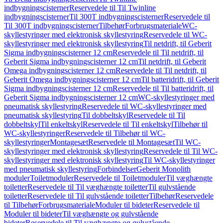
indbygningscisterner
Reservedele til Til Twinline
indbygningscisterner
Til 300T indbygningscisterner
Reservedele til
Til 300T indbygningscisterner
Tilbehør
Forbrugsmateriale
WC-
skyllestyringer med elektronisk skyllestyring
Reservedele til WC-
skyllestyringer med elektronisk skyllestyring
Til netdrift, til Geberit
Sigma indbygningscisterner 12 cm
Reservedele til Til netdrift, til
Geberit Sigma indbygningscisterner 12 cm
Til netdrift, til Geberit
Omega indbygningscisterner 12 cm
Reservedele til Til netdrift, til
Geberit Omega indbygningscisterner 12 cm
Til batteridrift, til Geberit
Sigma indbygningscisterner 12 cm
Reservedele til Til batteridrift, til
Geberit Sigma indbygningscisterner 12 cm
WC-skyllestyringer med
pneumatisk skyllestyring
Reservedele til WC-skyllestyringer med
pneumatisk skyllestyring
Til dobbeltskyl
Reservedele til Til
dobbeltskyl
Til enkeltskyl
Reservedele til Til enkeltskyl
Tilbehør til
WC-skyllestyringer
Reservedele til Tilbehør til WC-
skyllestyringer
Montagesæt
Reservedele til Montagesæt
Til WC-
skyllestyringer med elektronisk skyllestyring
Reservedele til Til WC-
skyllestyringer med elektronisk skyllestyring
Til WC-skyllestyringer
med pneumatisk skyllestyring
Forbindelser
Geberit Monolith
moduler
Toiletmoduler
Reservedele til Toiletmoduler
Til væghængte
toiletter
Reservedele til Til væghængte toiletter
Til gulvstående
toiletter
Reservedele til Til gulvstående toiletter
Tilbehør
Reservedele
til Tilbehør
Forbrugsmateriale
Moduler til bideter
Reservedele til
Moduler til bideter
Til væghængte og gulvstående
bideter
Reservedele til Til væghængte og gulvstående