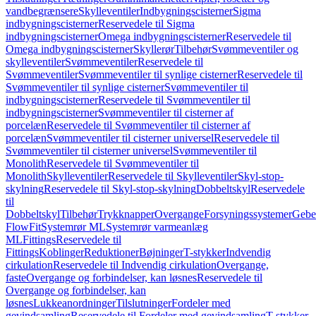
vandbegrænsere
Skylleventiler
Indbygningscisterner
Sigma
indbygningscisterner
Reservedele til Sigma
indbygningscisterner
Omega indbygningscisterner
Reservedele til
Omega indbygningscisterner
Skyllerør
Tilbehør
Svømmeventiler og
skylleventiler
Svømmeventiler
Reservedele til
Svømmeventiler
Svømmeventiler til synlige cisterner
Reservedele til
Svømmeventiler til synlige cisterner
Svømmeventiler til
indbygningscisterner
Reservedele til Svømmeventiler til
indbygningscisterner
Svømmeventiler til cisterner af
porcelæn
Reservedele til Svømmeventiler til cisterner af
porcelæn
Svømmeventiler til cisterner universel
Reservedele til
Svømmeventiler til cisterner universel
Svømmeventiler til
Monolith
Reservedele til Svømmeventiler til
Monolith
Skylleventiler
Reservedele til Skylleventiler
Skyl-stop-
skylning
Reservedele til Skyl-stop-skylning
Dobbeltskyl
Reservedele
til
Dobbeltskyl
Tilbehør
Trykknapper
Overgange
Forsyningssystemer
Geber
FlowFit
Systemrør ML
Systemrør varmeanlæg
ML
Fittings
Reservedele til
Fittings
Koblinger
Reduktioner
Bøjninger
T-stykker
Indvendig
cirkulation
Reservedele til Indvendig cirkulation
Overgange,
faste
Overgange og forbindelser, kan løsnes
Reservedele til
Overgange og forbindelser, kan
løsnes
Lukkeanordninger
Tilslutninger
Fordeler med
gevindsamling
Reservedele til Fordeler med gevindsamling
T-stykker