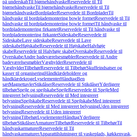
på underskab
Til hjørnehåndvaske
Reservedele til Til
hjørnehåndvaske
Til hjørnehåndvaske
Reservedele til Til
hjørnehåndvaske
Bordplader
Reservedele til Bordplader
Til
håndvaske til bordplademontering bowle formet
Reservedele til Til
håndvaske til bordplademontering bowle formet
Til håndvaske til
bordplademontering firkantet
Reservedele til Til håndvaske til
bordplademontering firkantet
Sideskabe
Reservedele til
Sideskabe
Lave sideskabe
Reservedele til Lave
sideskabe
Højskabe
Reservedele til Højskabe
Halvhøje
skabe
Reservedele til Halvhøje skabe
Overskabe
Reservedele til
Overskabe
Andre badeværelsesmøbler
Reservedele til Andre
badeværelsesmøbler
Væghylder
Reservedele til
Væghylder
Tilbehør
Reservedele til Tilbehør
Skuffeindsatser og
kasser til organisering
Håndklædeholdere og
håndklædekroge
Lyselementer
Håndtag
Ben
sæt
Magnettavler
Stikdåser
Reservedele til Stikdåser
Yderligere
tilbehør
Spejle og spejlskabe
Spejle
Reservedele til Spejle
Med
integreret belysning
Reservedele til Med integreret
belysning
Spejlskabe
Reservedele til Spejlskabe
Med integreret
belysning
Reservedele til Med integreret belysning
Uden integreret
belysning
Reservedele til Uden integreret
belysning
Tilbehør
Lyselementer
Håndtag
Yderligere
tilbehør
Stikdåser
Armaturer
Tilbehør
Reservedele til Tilbehør
Til
håndvaskarmaturer
Reservedele til Til
håndvaskarmaturer
Apparattilslutninger til vaskeplads, køkkenvask,