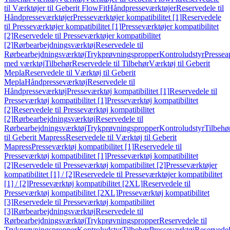
til Værktøjer til Geberit FlowFit
Håndpresseværktøjer
Reservedele til
Håndpresseværktøjer
Presseværktøjer kompatibilitet [1]
Reservedele
til Presseværktøjer kompatibilitet [1]
Presseværktøjer kompatibilitet
[2]
Reservedele til Presseværktøjer kompatibilitet
[2]
Rørbearbejdningsværktøj
Reservedele til
Rørbearbejdningsværktøj
Trykprøvningspropper
Kontroludstyr
Pressea
med værktøj
Tilbehør
Reservedele til Tilbehør
Værktøj til Geberit
Mepla
Reservedele til Værktøj til Geberit
Mepla
Håndpresseværktøj
Reservedele til
Håndpresseværktøj
Presseværktøj kompatibilitet [1]
Reservedele til
Presseværktøj kompatibilitet [1]
Presseværktøj kompatibilitet
[2]
Reservedele til Presseværktøj kompatibilitet
[2]
Rørbearbejdningsværktøj
Reservedele til
Rørbearbejdningsværktøj
Trykprøvningspropper
Kontroludstyr
Tilbehø
til Geberit Mapress
Reservedele til Værktøj til Geberit
Mapress
Presseværktøj kompatibilitet [1]
Reservedele til
Presseværktøj kompatibilitet [1]
Presseværktøj kompatibilitet
[2]
Reservedele til Presseværktøj kompatibilitet [2]
Presseværktøjer
kompatibilitet [1] / [2]
Reservedele til Presseværktøjer kompatibilitet
[1] / [2]
Presseværktøj kompatibilitet [2XL]
Reservedele til
Presseværktøj kompatibilitet [2XL]
Presseværktøj kompatibilitet
[3]
Reservedele til Presseværktøj kompatibilitet
[3]
Rørbearbejdningsværktøj
Reservedele til
Rørbearbejdningsværktøj
Trykprøvningspropper
Reservedele til
Trykprøvningspropper
Kontroludstyr
Tilbehør
Presseværktøj
Reservede