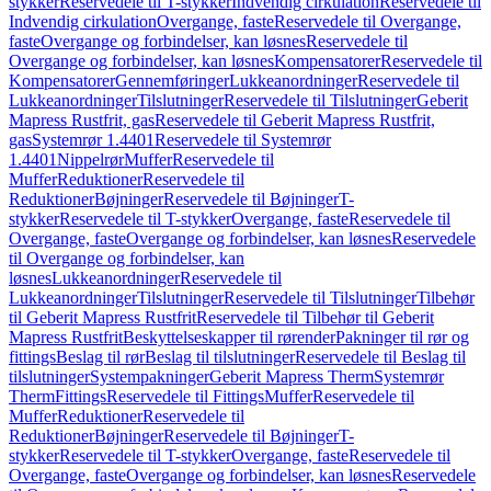
stykker
Reservedele til T-stykker
Indvendig cirkulation
Reservedele til
Indvendig cirkulation
Overgange, faste
Reservedele til Overgange,
faste
Overgange og forbindelser, kan løsnes
Reservedele til
Overgange og forbindelser, kan løsnes
Kompensatorer
Reservedele til
Kompensatorer
Gennemføringer
Lukkeanordninger
Reservedele til
Lukkeanordninger
Tilslutninger
Reservedele til Tilslutninger
Geberit
Mapress Rustfrit, gas
Reservedele til Geberit Mapress Rustfrit,
gas
Systemrør 1.4401
Reservedele til Systemrør
1.4401
Nippelrør
Muffer
Reservedele til
Muffer
Reduktioner
Reservedele til
Reduktioner
Bøjninger
Reservedele til Bøjninger
T-
stykker
Reservedele til T-stykker
Overgange, faste
Reservedele til
Overgange, faste
Overgange og forbindelser, kan løsnes
Reservedele
til Overgange og forbindelser, kan
løsnes
Lukkeanordninger
Reservedele til
Lukkeanordninger
Tilslutninger
Reservedele til Tilslutninger
Tilbehør
til Geberit Mapress Rustfrit
Reservedele til Tilbehør til Geberit
Mapress Rustfrit
Beskyttelseskapper til rørender
Pakninger til rør og
fittings
Beslag til rør
Beslag til tilslutninger
Reservedele til Beslag til
tilslutninger
Systempakninger
Geberit Mapress Therm
Systemrør
Therm
Fittings
Reservedele til Fittings
Muffer
Reservedele til
Muffer
Reduktioner
Reservedele til
Reduktioner
Bøjninger
Reservedele til Bøjninger
T-
stykker
Reservedele til T-stykker
Overgange, faste
Reservedele til
Overgange, faste
Overgange og forbindelser, kan løsnes
Reservedele