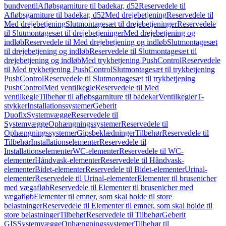
bundventil
Afløbsgarniture til badekar, d52
Reservedele til
Afløbsgarniture til badekar, d52
Med drejebetjening
Reservedele til
Med drejebetjening
Slutmontagesæt til drejebetjeninger
Reservedele
til Slutmontagesæt til drejebetjeninger
Med drejebetjening og
indløb
Reservedele til Med drejebetjening og indløb
Slutmontagesæt
til drejebetjening og indløb
Reservedele til Slutmontagesæt til
drejebetjening og indløb
Med trykbetjening PushControl
Reservedele
til Med trykbetjening PushControl
Slutmontagesæt til trykbetjening
PushControl
Reservedele til Slutmontagesæt til trykbetjening
PushControl
Med ventilkegle
Reservedele til Med
ventilkegle
Tilbehør til afløbsgarniture til badekar
Ventilkegler
T-
stykker
Installationssystemer
Geberit
Duofix
Systemvægge
Reservedele til
Systemvægge
Ophængningssystemer
Reservedele til
Ophængningssystemer
Gipsbeklædninger
Tilbehør
Reservedele til
Tilbehør
Installationselementer
Reservedele til
Installationselementer
WC-elementer
Reservedele til WC-
elementer
Håndvask-elementer
Reservedele til Håndvask-
elementer
Bidet-elementer
Reservedele til Bidet-elementer
Urinal-
elementer
Reservedele til Urinal-elementer
Elementer til brusenicher
med vægafløb
Reservedele til Elementer til brusenicher med
vægafløb
Elementer til emner, som skal holde til store
belastninger
Reservedele til Elementer til emner, som skal holde til
store belastninger
Tilbehør
Reservedele til Tilbehør
Geberit
GIS
Systemvægge
Ophængningssystemer
Tilbehør til