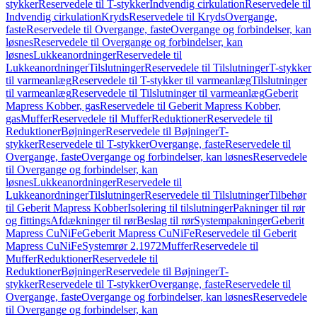
stykker
Reservedele til T-stykker
Indvendig cirkulation
Reservedele til
Indvendig cirkulation
Kryds
Reservedele til Kryds
Overgange,
faste
Reservedele til Overgange, faste
Overgange og forbindelser, kan
løsnes
Reservedele til Overgange og forbindelser, kan
løsnes
Lukkeanordninger
Reservedele til
Lukkeanordninger
Tilslutninger
Reservedele til Tilslutninger
T-stykker
til varmeanlæg
Reservedele til T-stykker til varmeanlæg
Tilslutninger
til varmeanlæg
Reservedele til Tilslutninger til varmeanlæg
Geberit
Mapress Kobber, gas
Reservedele til Geberit Mapress Kobber,
gas
Muffer
Reservedele til Muffer
Reduktioner
Reservedele til
Reduktioner
Bøjninger
Reservedele til Bøjninger
T-
stykker
Reservedele til T-stykker
Overgange, faste
Reservedele til
Overgange, faste
Overgange og forbindelser, kan løsnes
Reservedele
til Overgange og forbindelser, kan
løsnes
Lukkeanordninger
Reservedele til
Lukkeanordninger
Tilslutninger
Reservedele til Tilslutninger
Tilbehør
til Geberit Mapress Kobber
Isolering til tilslutninger
Pakninger til rør
og fittings
Afdækninger til rør
Beslag til rør
Systempakninger
Geberit
Mapress CuNiFe
Geberit Mapress CuNiFe
Reservedele til Geberit
Mapress CuNiFe
Systemrør 2.1972
Muffer
Reservedele til
Muffer
Reduktioner
Reservedele til
Reduktioner
Bøjninger
Reservedele til Bøjninger
T-
stykker
Reservedele til T-stykker
Overgange, faste
Reservedele til
Overgange, faste
Overgange og forbindelser, kan løsnes
Reservedele
til Overgange og forbindelser, kan