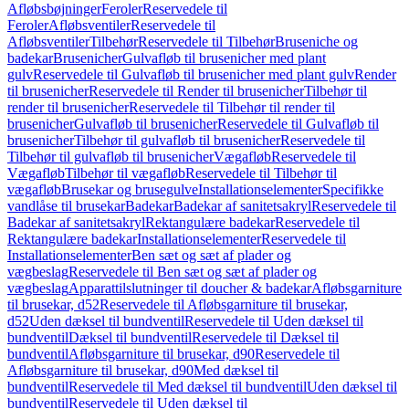
Afløbsbøjninger
Feroler
Reservedele til
Feroler
Afløbsventiler
Reservedele til
Afløbsventiler
Tilbehør
Reservedele til Tilbehør
Bruseniche og
badekar
Brusenicher
Gulvafløb til brusenicher med plant
gulv
Reservedele til Gulvafløb til brusenicher med plant gulv
Render
til brusenicher
Reservedele til Render til brusenicher
Tilbehør til
render til brusenicher
Reservedele til Tilbehør til render til
brusenicher
Gulvafløb til brusenicher
Reservedele til Gulvafløb til
brusenicher
Tilbehør til gulvafløb til brusenicher
Reservedele til
Tilbehør til gulvafløb til brusenicher
Vægafløb
Reservedele til
Vægafløb
Tilbehør til vægafløb
Reservedele til Tilbehør til
vægafløb
Brusekar og brusegulve
Installationselementer
Specifikke
vandlåse til brusekar
Badekar
Badekar af sanitetsakryl
Reservedele til
Badekar af sanitetsakryl
Rektangulære badekar
Reservedele til
Rektangulære badekar
Installationselementer
Reservedele til
Installationselementer
Ben sæt og sæt af plader og
vægbeslag
Reservedele til Ben sæt og sæt af plader og
vægbeslag
Apparattilslutninger til doucher & badekar
Afløbsgarniture
til brusekar, d52
Reservedele til Afløbsgarniture til brusekar,
d52
Uden dæksel til bundventil
Reservedele til Uden dæksel til
bundventil
Dæksel til bundventil
Reservedele til Dæksel til
bundventil
Afløbsgarniture til brusekar, d90
Reservedele til
Afløbsgarniture til brusekar, d90
Med dæksel til
bundventil
Reservedele til Med dæksel til bundventil
Uden dæksel til
bundventil
Reservedele til Uden dæksel til