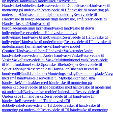
og møbler
Håndvaske
Håndvaske
Reservedele til
Håndvaske
Dobbeltvaske
Reservedele til Dobbeltvaske
Håndvaske til
montering på underskab
Reservedele til Håndvaske til montering på
underskab
Håndvaske til bordplademontering
Reservedele til
Håndvaske til bordplademontering
Håndvaske, små
Reservedele til
Håndvaske, små
Håndvaske til
bordplademontering
Hjørnehåndvaske
Håndvaske til delvis
indbygning
Reservedele til Håndvaske til delvis
indbygning
Håndvaske til indbygning
Reservedele til Håndvaske til
indbygning
Håndvaske til underlimning
Reservedele til Håndvaske til
underlimning
Hjørnehåndvaske
Håndvaske model
Comfort
Håndvaske til børn
Håndvaske
Vaskerender
Andre
håndvaske
Reservedele til Andre håndvaske
Vaske
Reservedele til
Vaske
Vaske
Reservedele til Vaske
Multifunktionel vask
Reservedele
til Multifunktionel vask
Gipsvaske
Tilbehør
Søjler
Reservedele til
Søjler
Halvsøjler
Reservedele til Halvsøjler
Tilbehør
Dæksel til
bundventil
Håndklædeholder
Monteringsbeslag
Dekorationsplader
Vægh
med små håndvaske
Reservedele til Møbelpakker med små
håndvaske
Møbelpakker med håndvaske til montering på
underskab
Reservedele til Møbelpakker med håndvaske til montering
på underskab
Badeværelsesmøbler
Underskabe
Reservedele til
Underskabe
Til håndvaske
Reservedele til Til håndvaske
Til
håndvaske
Reservedele til Til håndvaske
Til
dobbeltvaske
Reservedele til Til dobbeltvaske
Til håndvaske til
montering på underskab
Reservedele til Til håndvaske til montering