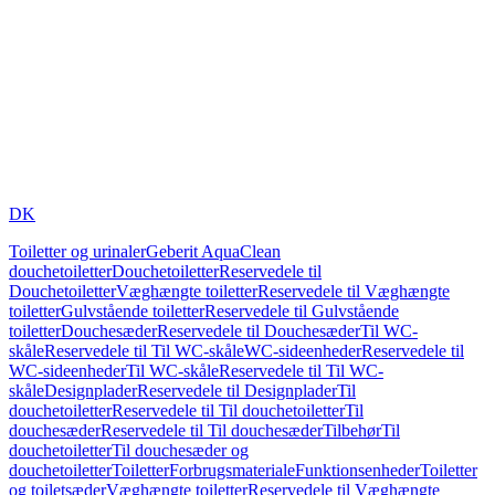
DK
Toiletter og urinaler
Geberit AquaClean
douchetoiletter
Douchetoiletter
Reservedele til
Douchetoiletter
Væghængte toiletter
Reservedele til Væghængte
toiletter
Gulvstående toiletter
Reservedele til Gulvstående
toiletter
Douchesæder
Reservedele til Douchesæder
Til WC-
skåle
Reservedele til Til WC-skåle
WC-sideenheder
Reservedele til
WC-sideenheder
Til WC-skåle
Reservedele til Til WC-
skåle
Designplader
Reservedele til Designplader
Til
douchetoiletter
Reservedele til Til douchetoiletter
Til
douchesæder
Reservedele til Til douchesæder
Tilbehør
Til
douchetoiletter
Til douchesæder og
douchetoiletter
Toiletter
Forbrugsmateriale
Funktionsenheder
Toiletter
og toiletsæder
Væghængte toiletter
Reservedele til Væghængte