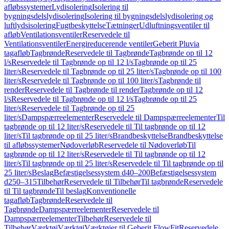
afløbssystemer
Lydisolering
Isolering til
bygningsdelslydisolering
Isolering til bygningsdelslydisolering og
luftlydsisolering
Fugtbeskyttelse
Tætninger
Udluftningsventiler til
afløb
Ventilationsventiler
Reservedele til
Ventilationsventiler
Energireducerende ventiler
Geberit Pluvia
tagafløb
Tagbrønde
Reservedele til Tagbrønde
Tagbrønde op til 12
l/s
Reservedele til Tagbrønde op til 12 l/s
Tagbrønde op til 25
liter/s
Reservedele til Tagbrønde op til 25 liter/s
Tagbrønde op til 100
liter/s
Reservedele til Tagbrønde op til 100 liter/s
Tagbrønde til
render
Reservedele til Tagbrønde til render
Tagbrønde op til 12
l/s
Reservedele til Tagbrønde op til 12 l/s
Tagbrønde op til 25
liter/s
Reservedele til Tagbrønde op til 25
liter/s
Dampspærreelementer
Reservedele til Dampspærreelementer
Til
tagbrønde op til 12 liter/s
Reservedele til Til tagbrønde op til 12
liter/s
Til tagbrønde op til 25 liter/s
Brandbeskyttelse
Brandbeskyttelse
til afløbssystemer
Nødoverløb
Reservedele til Nødoverløb
Til
tagbrønde op til 12 liter/s
Reservedele til Til tagbrønde op til 12
liter/s
Til tagbrønde op til 25 liter/s
Reservedele til Til tagbrønde op til
25 liter/s
Beslag
Befæstigelsessystem d40–200
Befæstigelsessystem
d250–315
Tilbehør
Reservedele til Tilbehør
Til tagbrønde
Reservedele
til Til tagbrønde
Til beslag
Konventionelle
tagafløb
Tagbrønde
Reservedele til
Tagbrønde
Dampspærreelementer
Reservedele til
Dampspærreelementer
Tilbehør
Reservedele til
Tilbehør
Værktøj
Værktøj
Værktøjer til Geberit FlowFit
Reservedele