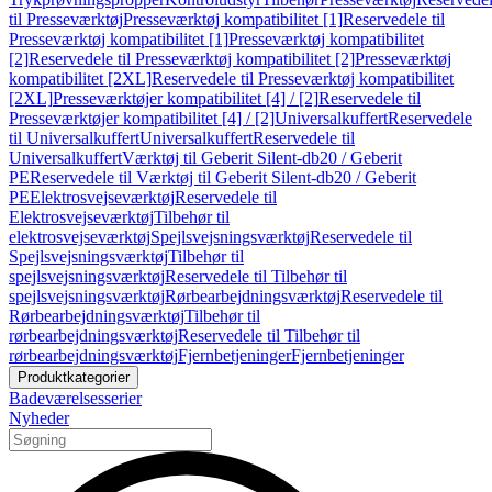
til Presseværktøj
Presseværktøj kompatibilitet [1]
Reservedele til
Presseværktøj kompatibilitet [1]
Presseværktøj kompatibilitet
[2]
Reservedele til Presseværktøj kompatibilitet [2]
Presseværktøj
kompatibilitet [2XL]
Reservedele til Presseværktøj kompatibilitet
[2XL]
Presseværktøjer kompatibilitet [4] / [2]
Reservedele til
Presseværktøjer kompatibilitet [4] / [2]
Universalkuffert
Reservedele
til Universalkuffert
Universalkuffert
Reservedele til
Universalkuffert
Værktøj til Geberit Silent-db20 / Geberit
PE
Reservedele til Værktøj til Geberit Silent-db20 / Geberit
PE
Elektrosvejseværktøj
Reservedele til
Elektrosvejseværktøj
Tilbehør til
elektrosvejseværktøj
Spejlsvejsningsværktøj
Reservedele til
Spejlsvejsningsværktøj
Tilbehør til
spejlsvejsningsværktøj
Reservedele til Tilbehør til
spejlsvejsningsværktøj
Rørbearbejdningsværktøj
Reservedele til
Rørbearbejdningsværktøj
Tilbehør til
rørbearbejdningsværktøj
Reservedele til Tilbehør til
rørbearbejdningsværktøj
Fjernbetjeninger
Fjernbetjeninger
Produktkategorier
Badeværelsesserier
Nyheder