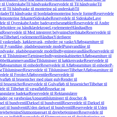
 til Underskabe
Til håndvaske
Reservedele til Til håndvaske
Til
 til Til håndvaske til montering på underskab
Til
plader
Til håndvaske til bordplademontering bowle formet
Reservedele
demontering firkantet
Sideskabe
Reservedele til Sideskabe
Lave
ele til Overskabe
Andre badeværelsesmøbler
Reservedele til Andre
eholdere og håndklædekroge
Lyselementer
Håndtag
Ben
ng
Reservedele til Med integreret belysning
Spejlskabe
Reservedele til
ing
Tilbehør
Lyselementer
Håndtag
Yderligere
til vaskeplads, køkkenvask, enheder og vaske
Afløbsgarniture til
til P-vandlåse, pladsbesparende model
Pungvandlåse til
håndvaske, pladsbesparende model
Indbygningsvandlåse
Reservedele til
 til Tilslutninger
Tætninger
Indbygningskabinetter
Afløbsgarniture til
Dobbeltkammervandlåse
Tilslutninger til køkkenvaske
Reservedele til
løbsgarniture til enheder
Reservedele til Afløbsgarniture til enheder
P-
se
Tilslutninger
Reservedele til Tilslutninger
Tilbehør
Afløbsgarniture til
edele til Feroler
Afløbsventiler
Reservedele til
lvafløb til brusenicher med plant gulv
Render til
il brusenicher
Reservedele til Gulvafløb til brusenicher
Tilbehør til
le til Tilbehør til vægafløb
Brusekar og
angulære badekar
Reservedele til Rektangulære
plader og vægbeslag
Apparattilslutninger til doucher &
el til bundventil
Dæksel til bundventil
Reservedele til Dæksel til
el til bundventil
Uden dæksel til bundventil
Reservedele til Uden
rejebetjening
Slutmontagesæt til drejebetjeninger
Reservedele til
ng og indløb
Reservedele til Slutmontagesæt til drejebetjening og