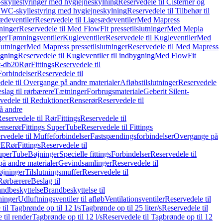
skyllestyringer med hygiejneskylning
Reservedele til Cisterner og
og WC-skyllestyring med hygiejneskylning
Reservedele til Tilbehør til
ædeventiler
Reservedele til Ligesædeventiler
Med Mapress
ninger
Reservedele til Med FlowFit pressetilslutninger
Med Mepla
ger
Tømningsventiler
Kugleventiler
Reservedele til Kugleventiler
Med
lutninger
Med Mapress pressetilslutninger
Reservedele til Med Mapress
ygning
Reservedele til Kugleventiler til indbygning
Med FlowFit
t-db20
Rør
Fittings
Reservedele til
Forbindelser
Reservedele til
dele til Overgange på andre materialer
Afløbstilslutninger
Reservedele
slag til rørbærere
Tætninger
Forbrugsmateriale
Geberit Silent-
vedele til Reduktioner
Renserør
Reservedele til
å andre
eservedele til Rør
Fittings
Reservedele til
enserør
Fittings SuperTube
Reservedele til Fittings
rvedele til Muffeforbindelser
Fastspændingsforbindelser
Overgange på
PE
Rør
Fittings
Reservedele til
SuperTube
Bøjninger
Specielle fittings
Forbindelser
Reservedele til
på andre materialer
Gevindsamlinger
Reservedele til
øjninger
Tilslutningsmuffer
Reservedele til
Rørbærere
Beslag til
ndbeskyttelse
Brandbeskyttelse til
inger
Udluftningsventiler til afløb
Ventilationsventiler
Reservedele til
til Tagbrønde op til 12 l/s
Tagbrønde op til 25 liter/s
Reservedele til
 til render
Tagbrønde op til 12 l/s
Reservedele til Tagbrønde op til 12