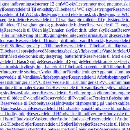
it Sigma indbygningscisterner 12 cm
WC-skyllestyringer med pneumatisk s
yl
Reservedele til Til enkeltskyl
Tilbehør til WC-skyllestyringer
Reservede
rvedele til Til WC-skyllestyringer med elektronisk skyllestyring
Til WC-
ængte toiletter
Reservedele til Til væghængte toiletter
Til gulvstående toi
il bideter
Til væghængte og gulvstående bideter
Reservedele til Til væg
åg
Reservedele til Uden låg
Urinaler, skyllet drift, uden skyllekant
Reserve
 eller urinalstyring til indbygning
Med integreret urinalstyring
Reservedel
uden vand
Reservedele til Urinaler, drift uden vand
Uden låg
Reservedele t
e til Skillevægge af glas
Tilbehør
Reservedele til Tilbehør
Urinallåg
Vand
Tilbehør til sprøjtehoved
Monteringsbeslag
Afløbsventiler
Vandfordeler
U
drift
Med elektronisk skyllestyring, batteridrift
Reservedele til Med elektr
edele til Basic
Synlige
Reservedele til Synlige
Med elektronisk skyllestyr
ektronisk skyllestyring, batteridrift
Tilbehør
Reservedele til Tilbehør
Ind
er
Integrerede styringer
Andet tilbehør
Fjernbetjeninger
Apparattilslutninger
ervedele til Vandlåse
Afløbsbøjninger
Reservedele til Afløbsbøjninger
F
ere
Tilslutninger af PVC
Reservedele til Tilslutninger af PVC
Gummimanc
niture til urinaler
S-vandlåse
Reservedele til S-vandlåse
Sneglevandlåse
g skyllerørsforlængere
Reservedele til Skyllerør og skyllerørsforlængere
re til bideter
P-vandlåse
Reservedele til P-vandlåse
Feroler
Afløbsbøjnin
e
Reservedele til Dobbeltvaske
Håndvaske til montering på underskab
Res
g
Håndvaske, små
Reservedele til Håndvaske, små
Håndvaske til bordpl
 til indbygning
Reservedele til Håndvaske til indbygning
Håndvaske til
il børn
Håndvaske
Vaskerender
Andre håndvaske
Reservedele til Andre
aske
Tilbehør
Søjler
Reservedele til Søjler
Halvsøjler
Reservedele til Halvs
ylder
Møbelpakker
Møbelpakker med små håndvaske
Reservedele til