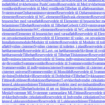
indløb
Med trykbetjening PushControl
Reservedele til Med trykbetjen
ventilkegle
Reservedele til Med ventilkegle
Tilbehør til afløbsgarniture 
Systemvægge
Ophængningssystemer
Reservedele til Ophængningssys
elementer
Reservedele til WC-elementer
Håndvask-elementer
Reserved
brusenicher med vægafløb
Reservedele til Elementer til brusenicher 
belastninger
Tilbehør
Reservedele til Tilbehør
Geberit GIS
Systemvægg
Installationselementer
WC-elementer
Reservedele til WC-elementer
Hån
elementer
Elementer til brusenicher med vægafløb
Reservedele til Ele
og opvaskemaskiner
Reservedele til Elementer til vaske- og opvaskem
Installationsmoduler
Moduler til toiletter
Reservedele til Moduler til toil
afløb
Synlige cisterner
Synlige cisterner til toiletter, i plast
Reservedele til
højthængende
Reservedele til Lavt- og højthængende
Skyllerør til synl
højthængende
Tilbehør
Reservedele til Tilbehør
Tilslutninger
Reservedele
indbygningscisterner
Reservedele til Sigma indbygningscisterner
Omega
skylleventiler
Svømmeventiler
Reservedele til Svømmeventiler
Svømmeve
Svømmeventiler til indbygningscisterner
Svømmeventiler til cisterner 
cisterner universel
Svømmeventiler til Monolith
Reservedele til Svømme
skylning
Dobbeltskyl
Reservedele til Dobbeltskyl
Tilbehør
Trykknapper
Fittings
Koblinger
Reduktioner
Bøjninger
T-stykker
Indvendig cirkulati
løsnes
Lukkeanordninger
Tilslutninger
Fordeler med gevindsamling
Res
varmeanlæg
Tilbehør
Isolering til rør og fittings
Isolering til tilslutninger
Mepla
Systemrør ML
Systemrør varmeanlæg ML
Fittings
Reservedele ti
stykker
Indvendig cirkulation
Reservedele til Indvendig cirkulation
Over
løsnes
Lukkeanordninger
Reservedele til Lukkeanordninger
Tilslutning