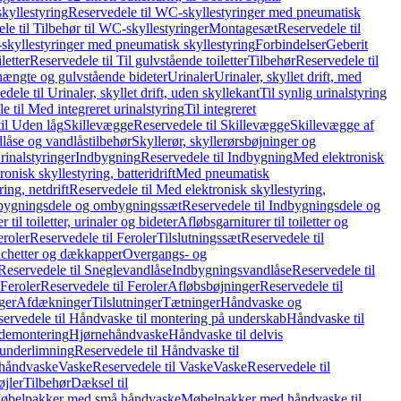
kyllestyring
Reservedele til WC-skyllestyringer med pneumatisk
le til Tilbehør til WC-skyllestyringer
Montagesæt
Reservedele til
skyllestyringer med pneumatisk skyllestyring
Forbindelser
Geberit
letter
Reservedele til Til gulvstående toiletter
Tilbehør
Reservedele til
hængte og gulvstående bideter
Urinaler
Urinaler, skyllet drift, med
dele til Urinaler, skyllet drift, uden skyllekant
Til synlig urinalstyring
e til Med integreret urinalstyring
Til integreret
il Uden låg
Skillevægge
Reservedele til Skillevægge
Skillevægge af
låse og vandlåstilbehør
Skyllerør, skyllerørsbøjninger og
rinalstyringer
Indbygning
Reservedele til Indbygning
Med elektronisk
onisk skyllestyring, batteridrift
Med pneumatisk
ing, netdrift
Reservedele til Med elektronisk skyllestyring,
bygningsdele og ombygningssæt
Reservedele til Indbygningsdele og
 til toiletter, urinaler og bideter
Afløbsgarniturer til toiletter og
eroler
Reservedele til Feroler
Tilslutningssæt
Reservedele til
hetter og dækkapper
Overgangs- og
Reservedele til Sneglevandlåse
Indbygningsvandlåse
Reservedele til
Feroler
Reservedele til Feroler
Afløbsbøjninger
Reservedele til
ger
Afdækninger
Tilslutninger
Tætninger
Håndvaske og
ervedele til Håndvaske til montering på underskab
Håndvaske til
ademontering
Hjørnehåndvaske
Håndvaske til delvis
 underlimning
Reservedele til Håndvaske til
 håndvaske
Vaske
Reservedele til Vaske
Vaske
Reservedele til
øjler
Tilbehør
Dæksel til
 Møbelpakker med små håndvaske
Møbelpakker med håndvaske til