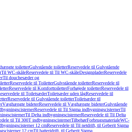
hængte toiletter
Gulvstående toiletter
Reservedele til Gulvstående
r
Til WC-skåle
Reservedele til Til WC-skåle
Designplader
Reservedele
er
Til douchesæder og
letter
Reservedele til Toiletter
Gulvstående toiletter
Reservedele til
etter
Reservedele til Komforttoiletter
Forhøjede toiletter
Reservedele til
eservedele til Toiletsæder
Toiletsæder uden låg
Reservedele til
etter
Reservedele til Gulvstående toiletter
Toiletsæder til
er
Væghængte bideter
Reservedele til Væghængte bideter
Gulvstående
dbygningscisterner
Reservedele til Til Sigma indbygningscisterner
Til
ningscisterner
Til Delta indbygningscisterner
Reservedele til Til Delta
dele til Til 300T indbygningscisterner
Tilbehør
Forbrugsmateriale
WC-
indbygningscisterner 12 cm
Reservedele til Til netdrift, til Geberit Sigma
ingscisterner 12 cm
Til batteridrift, til Geberit Sigma