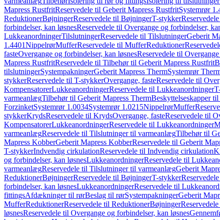
varmeanlæg
Tilbehør
Isolering til rør og fittings
Isolering til tilslutninger
Mapress Rustfrit
Reservedele til Geberit Mapress Rustfrit
Systemrør 1.
Reduktioner
Bøjninger
Reservedele til Bøjninger
T-stykker
Reservedele 
forbindelser, kan løsnes
Reservedele til Overgange og forbindelser, ka
Lukkeanordninger
Tilslutninger
Reservedele til Tilslutninger
Geberit Ma
1.4401
Nippelrør
Muffer
Reservedele til Muffer
Reduktioner
Reservedele
faste
Overgange og forbindelser, kan løsnes
Reservedele til Overgange 
Mapress Rustfrit
Reservedele til Tilbehør til Geberit Mapress Rustfrit
B
tilslutninger
Systempakninger
Geberit Mapress Therm
Systemrør Ther
stykker
Reservedele til T-stykker
Overgange, faste
Reservedele til Over
Kompensatorer
Lukkeanordninger
Reservedele til Lukkeanordninger
T
varmeanlæg
Tilbehør til Geberit Mapress Therm
Beskyttelseskapper til
Forzinket
Systemrør 1.0034
Systemrør 1.0215
Nippelrør
Muffer
Reserve
stykker
Kryds
Reservedele til Kryds
Overgange, faste
Reservedele til O
Kompensatorer
Lukkeanordninger
Reservedele til Lukkeanordninger
M
varmeanlæg
Reservedele til Tilslutninger til varmeanlæg
Tilbehør til G
Mapress Kobber
Geberit Mapress Kobber
Reservedele til Geberit Ma
T-stykker
Indvendig cirkulation
Reservedele til Indvendig cirkulation
K
og forbindelser, kan løsnes
Lukkeanordninger
Reservedele til Lukkean
varmeanlæg
Reservedele til Tilslutninger til varmeanlæg
Geberit Mapre
Reduktioner
Bøjninger
Reservedele til Bøjninger
T-stykker
Reservedele 
forbindelser, kan løsnes
Lukkeanordninger
Reservedele til Lukkeanord
fittings
Afdækninger til rør
Beslag til rør
Systempakninger
Geberit Map
Muffer
Reduktioner
Reservedele til Reduktioner
Bøjninger
Reservedele 
løsnes
Reservedele til Overgange og forbindelser, kan løsnes
Gennemfø