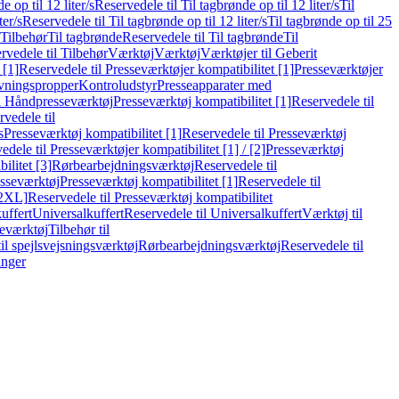
e op til 12 liter/s
Reservedele til Til tagbrønde op til 12 liter/s
Til
ter/s
Reservedele til Til tagbrønde op til 12 liter/s
Til tagbrønde op til 25
 Tilbehør
Til tagbrønde
Reservedele til Til tagbrønde
Til
rvedele til Tilbehør
Værktøj
Værktøj
Værktøjer til Geberit
 [1]
Reservedele til Presseværktøjer kompatibilitet [1]
Presseværktøjer
vningspropper
Kontroludstyr
Presseapparater med
il Håndpresseværktøj
Presseværktøj kompatibilitet [1]
Reservedele til
vedele til
s
Presseværktøj kompatibilitet [1]
Reservedele til Presseværktøj
edele til Presseværktøjer kompatibilitet [1] / [2]
Presseværktøj
ilitet [3]
Rørbearbejdningsværktøj
Reservedele til
esseværktøj
Presseværktøj kompatibilitet [1]
Reservedele til
[2XL]
Reservedele til Presseværktøj kompatibilitet
uffert
Universalkuffert
Reservedele til Universalkuffert
Værktøj til
seværktøj
Tilbehør til
til spejlsvejsningsværktøj
Rørbearbejdningsværktøj
Reservedele til
inger