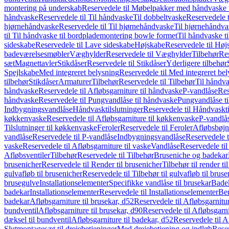
montering på underskab
Reservedele til Møbelpakker med håndvaske t
håndvaske
Reservedele til Til håndvaske
Til dobbeltvaske
Reservedele t
hjørnehåndvaske
Reservedele til Til hjørnehåndvaske
Til hjørnehåndva
til Til håndvaske til bordplademontering bowle formet
Til håndvaske t
sideskabe
Reservedele til Lave sideskabe
Højskabe
Reservedele til Høj
badeværelsesmøbler
Væghylder
Reservedele til Væghylder
Tilbehør
Res
sæt
Magnettavler
Stikdåser
Reservedele til Stikdåser
Yderligere tilbehør
Spejlskabe
Med integreret belysning
Reservedele til Med integreret be
tilbehør
Stikdåser
Armaturer
Tilbehør
Reservedele til Tilbehør
Til håndv
håndvaske
Reservedele til Afløbsgarniture til håndvaske
P-vandlåse
Res
håndvaske
Reservedele til Pungvandlåse til håndvaske
Pungvandlåse t
Indbygningsvandlåse
Håndvasktilslutninger
Reservedele til Håndvaskti
køkkenvaske
Reservedele til Afløbsgarniture til køkkenvaske
P-vandlå
Tilslutninger til køkkenvaske
Feroler
Reservedele til Feroler
Afløbsbøjn
vandlåse
Reservedele til P-vandlåse
Indbygningsvandlåse
Reservedele 
vaske
Reservedele til Afløbsgarniture til vaske
Vandlåse
Reservedele ti
Afløbsventiler
Tilbehør
Reservedele til Tilbehør
Bruseniche og badekar
brusenicher
Reservedele til Render til brusenicher
Tilbehør til render ti
gulvafløb til brusenicher
Reservedele til Tilbehør til gulvafløb til brus
brusegulve
Installationselementer
Specifikke vandlåse til brusekar
Bade
badekar
Installationselementer
Reservedele til Installationselementer
Ben
badekar
Afløbsgarniture til brusekar, d52
Reservedele til Afløbsgarnitur
bundventil
Afløbsgarniture til brusekar, d90
Reservedele til Afløbsgarni
dæksel til bundventil
Afløbsgarniture til badekar, d52
Reservedele til A
Slutmontagesæt til drejebetjeninger
Med drejebetjening og indløb
Reser