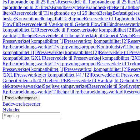
l/s
Tagbrønde op til 25 liter/s
Reservedele til Tagbrønde op til 25 liter/s
tagbrønde op til 25 liter/s
Brandbeskyttelse
Brandbeskyttelse til afløbs
liter/s
Reservedele til Til tagbrønde op til 25 liter/s
Beslag
Befæstigelse
beslag
Konventionelle tagafløb
Tagbrønde
Reservedele til Tagbrønde
Da
FlowFit
Reservedele til Værktøjer til Geberit FlowFit
Håndpresseværkt
kompatibilitet [2]
Reservedele til Presseværktøjer kompatibilitet [2]
Rør
værktøj
Tilbehør
Reservedele til Tilbehør
Værktøj til Geberit Mepla
Rese
Presseværktøj kompatibilitet [1]
Presseværktøj kompatibilitet [2]
Reserv
Rørbearbejdningsværktøj
Trykprøvningspropper
Kontroludstyr
Tilbehø
kompatibilitet [1]
Presseværktøj kompatibilitet [2]
Reservedele til Press
kompatibilitet [2XL]
Reservedele til Presseværktøj kompatibilitet [2X
Rørbearbejdningsværktøj
Trykprøvningspropper
Reservedele til Tryk
Presseværktøj kompatibilitet [1]
Presseværktøj kompatibilitet [2]
Reserv
[2XL]
Presseværktøjer kompatibilitet [4] / [2]
Reservedele til Presseværk
Geberit Silent-db20 / Geberit PE
Reservedele til Værktøj til Geberit S
elektrosvejseværktøj
Spejlsvejsningsværktøj
Reservedele til Spejlsvejs
Rørbearbejdningsværktøj
Tilbehør til rørbearbejdningsværktøj
Reserved
Produktkategorier
Badeværelsesserier
Nyheder