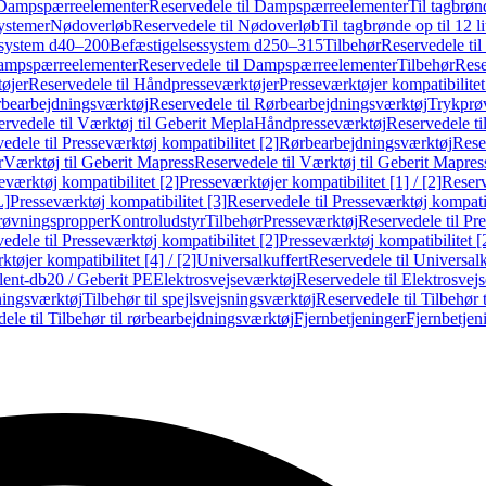
Dampspærreelementer
Reservedele til Dampspærreelementer
Til tagbrønd
systemer
Nødoverløb
Reservedele til Nødoverløb
Til tagbrønde op til 12 li
ssystem d40–200
Befæstigelsessystem d250–315
Tilbehør
Reservedele til
mpspærreelementer
Reservedele til Dampspærreelementer
Tilbehør
Rese
øjer
Reservedele til Håndpresseværktøjer
Presseværktøjer kompatibilitet
bearbejdningsværktøj
Reservedele til Rørbearbejdningsværktøj
Trykprø
rvedele til Værktøj til Geberit Mepla
Håndpresseværktøj
Reservedele t
edele til Presseværktøj kompatibilitet [2]
Rørbearbejdningsværktøj
Reser
r
Værktøj til Geberit Mapress
Reservedele til Værktøj til Geberit Mapres
eværktøj kompatibilitet [2]
Presseværktøjer kompatibilitet [1] / [2]
Reserv
L]
Presseværktøj kompatibilitet [3]
Reservedele til Presseværktøj kompatib
prøvningspropper
Kontroludstyr
Tilbehør
Presseværktøj
Reservedele til Pr
edele til Presseværktøj kompatibilitet [2]
Presseværktøj kompatibilitet 
tøjer kompatibilitet [4] / [2]
Universalkuffert
Reservedele til Universalk
ilent-db20 / Geberit PE
Elektrosvejseværktøj
Reservedele til Elektrosvej
ningsværktøj
Tilbehør til spejlsvejsningsværktøj
Reservedele til Tilbehør 
ele til Tilbehør til rørbearbejdningsværktøj
Fjernbetjeninger
Fjernbetjen