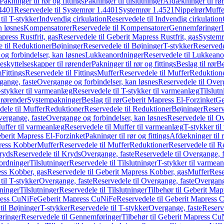
Pakninger til rør og fittings
Pakninger til tilslutninger
Afdækninger til rør
4401
Reservedele til Systemrør 1.4401
Systemrør 1.4521
Nippelrør
Muffe
til T-stykker
Indvendig cirkulation
Reservedele til Indvendig cirkulation
n løsnes
Kompensatorer
Reservedele til Kompensatorer
Gennemføringer
press Rustfrit, gas
Reservedele til Geberit Mapress Rustfrit, gas
Systemr
 til Reduktioner
Bøjninger
Reservedele til Bøjninger
T-stykker
Reservede
og forbindelser, kan løsnes
Lukkeanordninger
Reservedele til Lukkeano
eskyttelseskapper til rørender
Pakninger til rør og fittings
Beslag til rør
Be
m
Fittings
Reservedele til Fittings
Muffer
Reservedele til Muffer
Reduktion
gange, faste
Overgange og forbindelser, kan løsnes
Reservedele til Over
-stykker til varmeanlæg
Reservedele til T-stykker til varmeanlæg
Tilslut
 rørender
Systempakninger
Beslag til rør
Geberit Mapress El-Forzinket
Ge
dele til Muffer
Reduktioner
Reservedele til Reduktioner
Bøjninger
Reserv
vergange, faste
Overgange og forbindelser, kan løsnes
Reservedele til O
uffer til varmeanlæg
Reservedele til Muffer til varmeanlæg
T-stykker ti
eberit Mapress El-Forzinket
Pakninger til rør og fittings
Afdækninger til 
press Kobber
Muffer
Reservedele til Muffer
Reduktioner
Reservedele til R
ryds
Reservedele til Kryds
Overgange, faste
Reservedele til Overgange, f
ordninger
Tilslutninger
Reservedele til Tilslutninger
T-stykker til varmea
ss Kobber, gas
Reservedele til Geberit Mapress Kobber, gas
Muffer
Rese
til T-stykker
Overgange, faste
Reservedele til Overgange, faste
Overgange
ninger
Tilslutninger
Reservedele til Tilslutninger
Tilbehør til Geberit Ma
ress CuNiFe
Geberit Mapress CuNiFe
Reservedele til Geberit Mapress
til Bøjninger
T-stykker
Reservedele til T-stykker
Overgange, faste
Reserv
ringer
Reservedele til Gennemføringer
Tilbehør til Geberit Mapress C