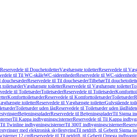
Reservedele til Douchetoiletter
Væghængte toiletter
Reservedele til Væg
vedele til Til WC-skåle
WC-sideenheder
Reservedele til WC-sideenhede
l douchesæder
Reservedele til Til douchesæder
Tilbehør
Til douchetoilett
g toiletsæder
Væghængte toiletter
Reservedele til Væghængte toiletter
Toi
vedele til Toiletsæder
Toiletsæder
Reservedele til Toiletsæder
Komforttoil
tter
Komforttoiletsæder
Reservedele til Komforttoiletsæder
Toiletsæder
R
æghængte toiletter
Reservedele til Væghængte toiletter
Gulvstående toil
iletsæder
Toiletsæder uden låg
Reservedele til Toiletsæder uden låg
Bidet
styringer
Betjeningsplader
Reservedele til Betjeningsplader
Til Sigma in
sterner
Til Kappa indbygningscisterner
Reservedele til Til Kappa indbyg
 Til Twinline indbygningscisterner
Til 300T indbygningscisterner
Reserve
styringer med elektronisk skyllestyring
Til netdrift, til Geberit Sigma 
scisterner 12 cm
Reservedele til Til netdrift, til Geberit Omega indbygn