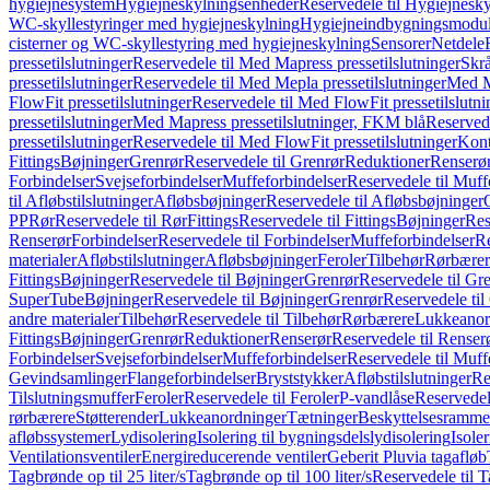
hygiejnesystem
Hygiejneskylningsenheder
Reservedele til Hygiejnesk
WC-skyllestyringer med hygiejneskylning
Hygiejneindbygningsmodul
cisterner og WC-skyllestyring med hygiejneskylning
Sensorer
Netdele
pressetilslutninger
Reservedele til Med Mapress pressetilslutninger
Skrå
pressetilslutninger
Reservedele til Med Mepla pressetilslutninger
Med Ma
FlowFit pressetilslutninger
Reservedele til Med FlowFit pressetilslutni
pressetilslutninger
Med Mapress pressetilslutninger, FKM blå
Reservede
pressetilslutninger
Reservedele til Med FlowFit pressetilslutninger
Kont
Fittings
Bøjninger
Grenrør
Reservedele til Grenrør
Reduktioner
Renserø
Forbindelser
Svejseforbindelser
Muffeforbindelser
Reservedele til Muff
til Afløbstilslutninger
Afløbsbøjninger
Reservedele til Afløbsbøjninger
PP
Rør
Reservedele til Rør
Fittings
Reservedele til Fittings
Bøjninger
Res
Renserør
Forbindelser
Reservedele til Forbindelser
Muffeforbindelser
Re
materialer
Afløbstilslutninger
Afløbsbøjninger
Feroler
Tilbehør
Rørbærer
Fittings
Bøjninger
Reservedele til Bøjninger
Grenrør
Reservedele til Gr
SuperTube
Bøjninger
Reservedele til Bøjninger
Grenrør
Reservedele til
andre materialer
Tilbehør
Reservedele til Tilbehør
Rørbærere
Lukkeanor
Fittings
Bøjninger
Grenrør
Reduktioner
Renserør
Reservedele til Renser
Forbindelser
Svejseforbindelser
Muffeforbindelser
Reservedele til Muff
Gevindsamlinger
Flangeforbindelser
Bryststykker
Afløbstilslutninger
Re
Tilslutningsmuffer
Feroler
Reservedele til Feroler
P-vandlåse
Reservedel
rørbærere
Støtterender
Lukkeanordninger
Tætninger
Beskyttelsesramme
afløbssystemer
Lydisolering
Isolering til bygningsdelslydisolering
Isole
Ventilationsventiler
Energireducerende ventiler
Geberit Pluvia tagafløb
Tagbrønde op til 25 liter/s
Tagbrønde op til 100 liter/s
Reservedele til T