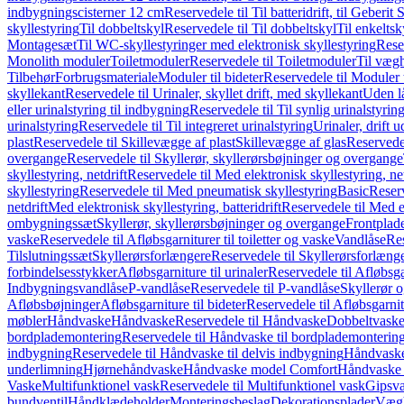
indbygningscisterner 12 cm
Reservedele til Til batteridrift, til Geber
skyllestyring
Til dobbeltskyl
Reservedele til Til dobbeltskyl
Til enkeltsk
Montagesæt
Til WC-skyllestyringer med elektronisk skyllestyring
Rese
Monolith moduler
Toiletmoduler
Reservedele til Toiletmoduler
Til vægh
Tilbehør
Forbrugsmateriale
Moduler til bideter
Reservedele til Moduler t
skyllekant
Reservedele til Urinaler, skyllet drift, med skyllekant
Uden l
eller urinalstyring til indbygning
Reservedele til Til synlig urinalstyring
urinalstyring
Reservedele til Til integreret urinalstyring
Urinaler, drift 
plast
Reservedele til Skillevægge af plast
Skillevægge af glas
Reservedel
overgange
Reservedele til Skyllerør, skyllerørsbøjninger og overgange
skyllestyring, netdrift
Reservedele til Med elektronisk skyllestyring, net
skyllestyring
Reservedele til Med pneumatisk skyllestyring
Basic
Reserv
netdrift
Med elektronisk skyllestyring, batteridrift
Reservedele til Med el
ombygningssæt
Skyllerør, skyllerørsbøjninger og overgange
Frontplad
vaske
Reservedele til Afløbsgarniturer til toiletter og vaske
Vandlåse
Res
Tilslutningssæt
Skyllerørsforlængere
Reservedele til Skyllerørsforlæng
forbindelsesstykker
Afløbsgarniture til urinaler
Reservedele til Afløbsgar
Indbygningsvandlåse
P-vandlåse
Reservedele til P-vandlåse
Skyllerør o
Afløbsbøjninger
Afløbsgarniture til bideter
Reservedele til Afløbsgarnitu
møbler
Håndvaske
Håndvaske
Reservedele til Håndvaske
Dobbeltvask
bordplademontering
Reservedele til Håndvaske til bordplademonterin
indbygning
Reservedele til Håndvaske til delvis indbygning
Håndvaske
underlimning
Hjørnehåndvaske
Håndvaske model Comfort
Håndvaske t
Vaske
Multifunktionel vask
Reservedele til Multifunktionel vask
Gipsv
bundventil
Håndklædeholder
Monteringsbeslag
Dekorationsplader
Vægh