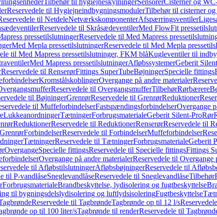
ylningsenheder
Tilbehør til hygiejneskylninger
Sensorer
Cisterner og WC-
er
Reservedele til Hygiejneindbygningsmoduler
Tilbehør til cisterner 
Reservedele til Netdele
Netværkskomponenter
Afspærringsventiler
Liges
sædeventiler
Reservedele til Skråsædeventiler
Med FlowFit pressetilslut
press pressetilslutninger
Reservedele til Med Mapress pressetilslutnin
nger
Med Mepla pressetilslutninger
Reservedele til Med Mepla pressetils
le til Med Mapress pressetilslutninger, FKM blå
Kugleventiler til indb
raventiler
Med Mapress pressetilslutninger
Afløbssystemer
Geberit Silen
r
Reservedele til Renserør
Fittings SuperTube
Bøjninger
Specielle fittings
eforbindelser
Kromstålskoblinger
Overgange på andre materialer
Reserve
Overgangsmuffer
Reservedele til Overgangsmuffer
Tilbehør
Rørbærere
Be
ervedele til Bøjninger
Grenrør
Reservedele til Grenrør
Reduktioner
Reser
servedele til Muffeforbindelser
Fastspændingsforbindelser
Overgange p
e
Lukkeanordninger
Tætninger
Forbrugsmateriale
Geberit Silent-Pro
Rør
R
enrør
Reduktioner
Reservedele til Reduktioner
Renserør
Reservedele til R
 Grenrør
Forbindelser
Reservedele til Forbindelser
Muffeforbindelser
Rese
dninger
Tætninger
Reservedele til Tætninger
Forbrugsmateriale
Geberit 
ør
Overgange
Specielle fittings
Reservedele til Specielle fittings
Fittings 
eforbindelser
Overgange på andre materialer
Reservedele til Overgange 
servedele til Afløbstilslutninger
Afløbsbøjninger
Reservedele til Afløbsb
e til P-vandlåse
Sneglevandlåse
Reservedele til Sneglevandlåse
Tilbehør
r
Forbrugsmateriale
Brandbeskyttelse, lydisolering og fugtbeskyttelse
Bra
ring til bygningsdelslydisolering og luftlydsisolering
Fugtbeskyttelse
Tætn
Tagbrønde
Reservedele til Tagbrønde
Tagbrønde op til 12 l/s
Reservedele 
agbrønde op til 100 liter/s
Tagbrønde til render
Reservedele til Tagbrønde