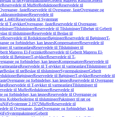
Beslag til rør
Systempakninger
Geberit Mapress Rustfrit
Geberit
r
Reservedele til Muffer
Reduktioner
Reservedele til
Overgange, faste
Reservedele til Overgange, faste
Overgange og
Lukkeanordninger
Reservedele til
ør 1.4401
Reservedele til Systemrør
le til T-stykker
Overgange, faste
Reservedele til Overgange,
rdninger
Tilslutninger
Reservedele til Tilslutninger
Tilbehør til Geberit
slag til tilslutninger
Reservedele til Beslag til
er
Reservedele til Reduktioner
Bøjninger
Reservedele til Bøjninger
T-
gange og forbindelser, kan løsnes
Kompensatorer
Reservedele til
ninger til varmeanlæg
Reservedele til Tilslutninger til
berit Mapress El-Forzinket
Reservedele til Geberit Mapress El-
edele til Bøjninger
T-stykker
Reservedele til T-
vergange og forbindelser, kan løsnes
Kompensatorer
Reservedele til
l varmeanlæg
Reservedele til T-stykker til varmeanlæg
Tilslutninger til
rør
Beslag til rør
Beslag til tilslutninger
Systempakninger
Geberit
eduktioner
Bøjninger
Reservedele til Bøjninger
T-stykker
Reservedele til
aste
Overgange og forbindelser, kan løsnes
Reservedele til Overgange
nlæg
Reservedele til T-stykker til varmeanlæg
Tilslutninger til
rvedele til Muffer
Reduktioner
Reservedele til
 og forbindelser, kan løsnes
Reservedele til Overgange og
press Kobber
Isolering til tilslutninger
Pakninger til rør og
 CuNiFe
Systemrør 2.1972
Muffer
Reservedele til
edele til Overgange, faste
Overgange og forbindelser, kan
uNiFe
Systempakninger
Geberit