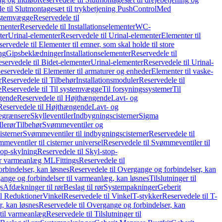
e til Slutmontagesæt til trykbetjening PushControl
Med
stemvægge
Reservedele til
ementer
Reservedele til Installationselementer
WC-
ter
Urinal-elementer
Reservedele til Urinal-elementer
Elementer til
ervedele til Elementer til emner, som skal holde til store
ing
Gipsbeklædninger
Installationselementer
Reservedele til
servedele til Bidet-elementer
Urinal-elementer
Reservedele til Urinal-
eservedele til Elementer til armaturer og enheder
Elementer til vaske-
r
Reservedele til Tilbehør
Installationsmoduler
Reservedele til
e
Reservedele til Til systemvægge
Til forsyningssystemer
Til
gende
Reservedele til Højthængende
Lavt- og
Reservedele til Højthængende
Lavt- og
begrænsere
Skylleventiler
Indbygningscisterner
Sigma
lerør
Tilbehør
Svømmeventiler og
isterner
Svømmeventiler til indbygningscisterner
Reservedele til
meventiler til cisterner universel
Reservedele til Svømmeventiler til
top-skylning
Reservedele til Skyl-stop-
r varmeanlæg ML
Fittings
Reservedele til
rbindelser, kan løsnes
Reservedele til Overgange og forbindelser, kan
ange og forbindelser til varmeanlæg, kan løsnes
Tilslutninger til
gs
Afdækninger til rør
Beslag til rør
Systempakninger
Geberit
il Reduktioner
Vinkel
Reservedele til Vinkel
T-stykker
Reservedele til T-
, kan løsnes
Reservedele til Overgange og forbindelser, kan
 til varmeanlæg
Reservedele til Tilslutninger til