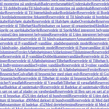
il montering på underskab
Badeværelsesmøbler
Underskabe
Reservedele
il Til dobbeltvaske
Til håndvaske til montering på underskab
Reservedele
ske
Reservedele til Til hjørnehåndvaske
Bordplader
Reservedele til Bord
il bordplademontering firkantet
Reservedele til Til håndvaske til bordpla
skabe
Halvhøje skabe
Reservedele til Halvhøje skabe
Overskabe
Reserved
ervedele til Tilbehør
Skuffeindsatser og kasser til organisering
Håndklæd
Spejle og spejlskabe
Spejle
Reservedele til Spejle
Med integreret belysni
lysning
Uden integreret belysning
Reservedele til Uden integreret belysn
askarmaturer
Reservedele til Til håndvaskarmaturer
Apparattilslutninger 
ervedele til P-vandlåse
P-vandlåse, pladsbesparende model
Reservedele 
il håndvaske, pladsbesparende model
Reservedele til Pungvandlåse til 
lslutninger
Feroler
Afløbsbøjninger
Afdækninger
Tilslutninger
Reservedele
se
Reservedele til P-vandlåse
Dobbeltkammervandlåse
Reservedele til 
inger
Reservedele til Afløbsbøjninger
Tilbehør
Reservedele til Tilbehør
Af
til Indbygningsvandlåse
Synlige vandlåse
Reservedele til Synlige vandlå
l Vandlåse
Afløbsbøjninger
Reservedele til Afløbsbøjninger
Feroler
Reserv
Brusenicher
Gulvafløb til brusenicher med plant gulv
Reservedele til Gu
l brusenicher
Reservedele til Tilbehør til render til brusenicher
Gulvafløb t
enicher
Vægafløb
Reservedele til Vægafløb
Tilbehør til vægafløb
Reservede
kar
Badekar af sanitetsakryl
Reservedele til Badekar af sanitetsakryl
Rekt
 sæt og sæt af plader og vægbeslag
Reservedele til Ben sæt og sæt af 
e til brusekar, d52
Uden dæksel til bundventil
Reservedele til Uden dæks
ture til brusekar, d90
Med dæksel til bundventil
Reservedele til Med dæks
fløbsgarniture til badekar, d52
Med drejebetjening
Reservedele til Med d
vedele til Med drejebetjening og indløb
Slutmontagesæt til drejebetjeni