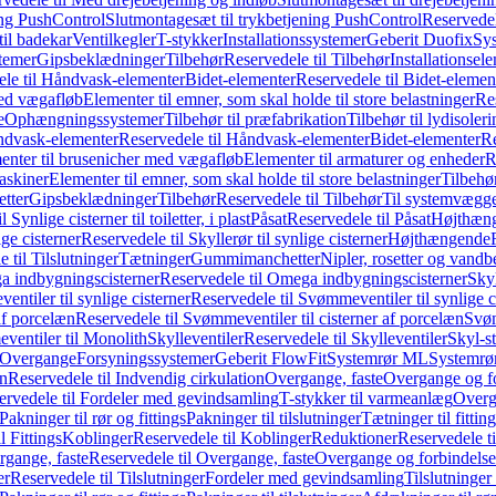
ing PushControl
Slutmontagesæt til trykbetjening PushControl
Reservedel
til badekar
Ventilkegler
T-stykker
Installationssystemer
Geberit Duofix
Sy
temer
Gipsbeklædninger
Tilbehør
Reservedele til Tilbehør
Installationsel
ele til Håndvask-elementer
Bidet-elementer
Reservedele til Bidet-elemen
med vægafløb
Elementer til emner, som skal holde til store belastninger
Res
e
Ophængningssystemer
Tilbehør til præfabrikation
Tilbehør til lydisoler
dvask-elementer
Reservedele til Håndvask-elementer
Bidet-elementer
Re
menter til brusenicher med vægafløb
Elementer til armaturer og enheder
R
askiner
Elementer til emner, som skal holde til store belastninger
Tilbehø
etter
Gipsbeklædninger
Tilbehør
Reservedele til Tilbehør
Til systemvægg
 Synlige cisterner til toiletter, i plast
Påsat
Reservedele til Påsat
Højthæn
ige cisterner
Reservedele til Skyllerør til synlige cisterner
Højthængende
 til Tilslutninger
Tætninger
Gummimanchetter
Nipler, rosetter og vand
 indbygningscisterner
Reservedele til Omega indbygningscisterner
Skyl
ntiler til synlige cisterner
Reservedele til Svømmeventiler til synlige c
af porcelæn
Reservedele til Svømmeventiler til cisterner af porcelæn
Svøm
ventiler til Monolith
Skylleventiler
Reservedele til Skylleventiler
Skyl-s
Overgange
Forsyningssystemer
Geberit FlowFit
Systemrør ML
Systemrø
on
Reservedele til Indvendig cirkulation
Overgange, faste
Overgange og fo
ervedele til Fordeler med gevindsamling
T-stykker til varmeanlæg
Overg
Pakninger til rør og fittings
Pakninger til tilslutninger
Tætninger til fittin
l Fittings
Koblinger
Reservedele til Koblinger
Reduktioner
Reservedele t
gange, faste
Reservedele til Overgange, faste
Overgange og forbindelser
er
Reservedele til Tilslutninger
Fordeler med gevindsamling
Tilslutninger