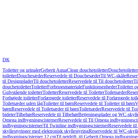
DK
Toiletter og urinaler
Geberit AquaClean douchetoiletter
Douchetoiletter
toiletter
Douchesæder
Reservedele til Douchesæder
Til WC-skåle
Reser
til Designplader
Til douchetoiletter
Reservedele til Til douchetoiletter
Ti
douchetoiletter
Toiletter
Forbrugsmateriale
Funktionsenheder
Toiletter o
Gulvstående toiletter
Toiletter
Reservedele til Toiletter
Toiletsæder
Reser
Forhøjede toiletter
Forlængede toiletter
Reservedele til Forlængede toile
Toiletsæder uden låg
Toiletter til børn
Reservedele til Toiletter til børn
V
børn
Reservedele til Toiletsæder til børn
Toiletsæder
Reservedele til To
bideter
Tilbehør
Reservedele til Tilbehør
Betjeningsplader og WC-skylle
Omega indbygningscisterner
Reservedele til Til Omega indbygningsci
indbygningscisterner
Til Twinline indbygningscisterner
Reservedele til
skyllestyringer med elektronisk skyllestyring
Reservedele til WC-skylle
indbygningscisterner 12 cm
Til netdrift, til Geberit Omega indbygning