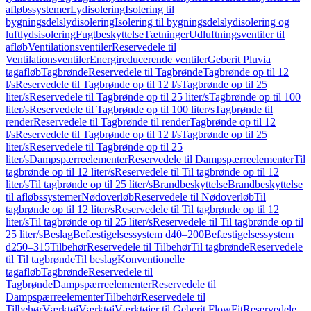
afløbssystemer
Lydisolering
Isolering til
bygningsdelslydisolering
Isolering til bygningsdelslydisolering og
luftlydsisolering
Fugtbeskyttelse
Tætninger
Udluftningsventiler til
afløb
Ventilationsventiler
Reservedele til
Ventilationsventiler
Energireducerende ventiler
Geberit Pluvia
tagafløb
Tagbrønde
Reservedele til Tagbrønde
Tagbrønde op til 12
l/s
Reservedele til Tagbrønde op til 12 l/s
Tagbrønde op til 25
liter/s
Reservedele til Tagbrønde op til 25 liter/s
Tagbrønde op til 100
liter/s
Reservedele til Tagbrønde op til 100 liter/s
Tagbrønde til
render
Reservedele til Tagbrønde til render
Tagbrønde op til 12
l/s
Reservedele til Tagbrønde op til 12 l/s
Tagbrønde op til 25
liter/s
Reservedele til Tagbrønde op til 25
liter/s
Dampspærreelementer
Reservedele til Dampspærreelementer
Til
tagbrønde op til 12 liter/s
Reservedele til Til tagbrønde op til 12
liter/s
Til tagbrønde op til 25 liter/s
Brandbeskyttelse
Brandbeskyttelse
til afløbssystemer
Nødoverløb
Reservedele til Nødoverløb
Til
tagbrønde op til 12 liter/s
Reservedele til Til tagbrønde op til 12
liter/s
Til tagbrønde op til 25 liter/s
Reservedele til Til tagbrønde op til
25 liter/s
Beslag
Befæstigelsessystem d40–200
Befæstigelsessystem
d250–315
Tilbehør
Reservedele til Tilbehør
Til tagbrønde
Reservedele
til Til tagbrønde
Til beslag
Konventionelle
tagafløb
Tagbrønde
Reservedele til
Tagbrønde
Dampspærreelementer
Reservedele til
Dampspærreelementer
Tilbehør
Reservedele til
Tilbehør
Værktøj
Værktøj
Værktøjer til Geberit FlowFit
Reservedele