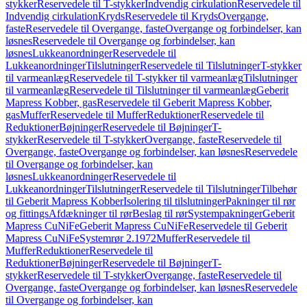
stykker
Reservedele til T-stykker
Indvendig cirkulation
Reservedele til
Indvendig cirkulation
Kryds
Reservedele til Kryds
Overgange,
faste
Reservedele til Overgange, faste
Overgange og forbindelser, kan
løsnes
Reservedele til Overgange og forbindelser, kan
løsnes
Lukkeanordninger
Reservedele til
Lukkeanordninger
Tilslutninger
Reservedele til Tilslutninger
T-stykker
til varmeanlæg
Reservedele til T-stykker til varmeanlæg
Tilslutninger
til varmeanlæg
Reservedele til Tilslutninger til varmeanlæg
Geberit
Mapress Kobber, gas
Reservedele til Geberit Mapress Kobber,
gas
Muffer
Reservedele til Muffer
Reduktioner
Reservedele til
Reduktioner
Bøjninger
Reservedele til Bøjninger
T-
stykker
Reservedele til T-stykker
Overgange, faste
Reservedele til
Overgange, faste
Overgange og forbindelser, kan løsnes
Reservedele
til Overgange og forbindelser, kan
løsnes
Lukkeanordninger
Reservedele til
Lukkeanordninger
Tilslutninger
Reservedele til Tilslutninger
Tilbehør
til Geberit Mapress Kobber
Isolering til tilslutninger
Pakninger til rør
og fittings
Afdækninger til rør
Beslag til rør
Systempakninger
Geberit
Mapress CuNiFe
Geberit Mapress CuNiFe
Reservedele til Geberit
Mapress CuNiFe
Systemrør 2.1972
Muffer
Reservedele til
Muffer
Reduktioner
Reservedele til
Reduktioner
Bøjninger
Reservedele til Bøjninger
T-
stykker
Reservedele til T-stykker
Overgange, faste
Reservedele til
Overgange, faste
Overgange og forbindelser, kan løsnes
Reservedele
til Overgange og forbindelser, kan