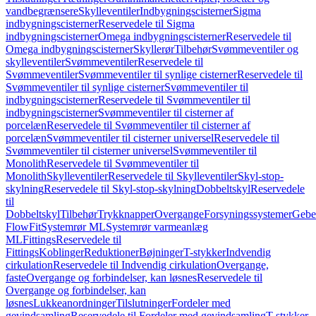
vandbegrænsere
Skylleventiler
Indbygningscisterner
Sigma
indbygningscisterner
Reservedele til Sigma
indbygningscisterner
Omega indbygningscisterner
Reservedele til
Omega indbygningscisterner
Skyllerør
Tilbehør
Svømmeventiler og
skylleventiler
Svømmeventiler
Reservedele til
Svømmeventiler
Svømmeventiler til synlige cisterner
Reservedele til
Svømmeventiler til synlige cisterner
Svømmeventiler til
indbygningscisterner
Reservedele til Svømmeventiler til
indbygningscisterner
Svømmeventiler til cisterner af
porcelæn
Reservedele til Svømmeventiler til cisterner af
porcelæn
Svømmeventiler til cisterner universel
Reservedele til
Svømmeventiler til cisterner universel
Svømmeventiler til
Monolith
Reservedele til Svømmeventiler til
Monolith
Skylleventiler
Reservedele til Skylleventiler
Skyl-stop-
skylning
Reservedele til Skyl-stop-skylning
Dobbeltskyl
Reservedele
til
Dobbeltskyl
Tilbehør
Trykknapper
Overgange
Forsyningssystemer
Geber
FlowFit
Systemrør ML
Systemrør varmeanlæg
ML
Fittings
Reservedele til
Fittings
Koblinger
Reduktioner
Bøjninger
T-stykker
Indvendig
cirkulation
Reservedele til Indvendig cirkulation
Overgange,
faste
Overgange og forbindelser, kan løsnes
Reservedele til
Overgange og forbindelser, kan
løsnes
Lukkeanordninger
Tilslutninger
Fordeler med
gevindsamling
Reservedele til Fordeler med gevindsamling
T-stykker