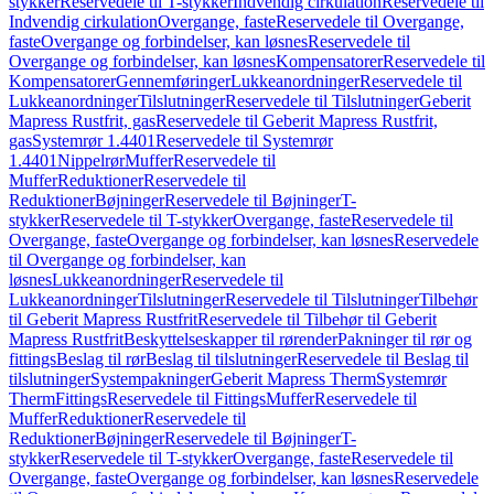
stykker
Reservedele til T-stykker
Indvendig cirkulation
Reservedele til
Indvendig cirkulation
Overgange, faste
Reservedele til Overgange,
faste
Overgange og forbindelser, kan løsnes
Reservedele til
Overgange og forbindelser, kan løsnes
Kompensatorer
Reservedele til
Kompensatorer
Gennemføringer
Lukkeanordninger
Reservedele til
Lukkeanordninger
Tilslutninger
Reservedele til Tilslutninger
Geberit
Mapress Rustfrit, gas
Reservedele til Geberit Mapress Rustfrit,
gas
Systemrør 1.4401
Reservedele til Systemrør
1.4401
Nippelrør
Muffer
Reservedele til
Muffer
Reduktioner
Reservedele til
Reduktioner
Bøjninger
Reservedele til Bøjninger
T-
stykker
Reservedele til T-stykker
Overgange, faste
Reservedele til
Overgange, faste
Overgange og forbindelser, kan løsnes
Reservedele
til Overgange og forbindelser, kan
løsnes
Lukkeanordninger
Reservedele til
Lukkeanordninger
Tilslutninger
Reservedele til Tilslutninger
Tilbehør
til Geberit Mapress Rustfrit
Reservedele til Tilbehør til Geberit
Mapress Rustfrit
Beskyttelseskapper til rørender
Pakninger til rør og
fittings
Beslag til rør
Beslag til tilslutninger
Reservedele til Beslag til
tilslutninger
Systempakninger
Geberit Mapress Therm
Systemrør
Therm
Fittings
Reservedele til Fittings
Muffer
Reservedele til
Muffer
Reduktioner
Reservedele til
Reduktioner
Bøjninger
Reservedele til Bøjninger
T-
stykker
Reservedele til T-stykker
Overgange, faste
Reservedele til
Overgange, faste
Overgange og forbindelser, kan løsnes
Reservedele