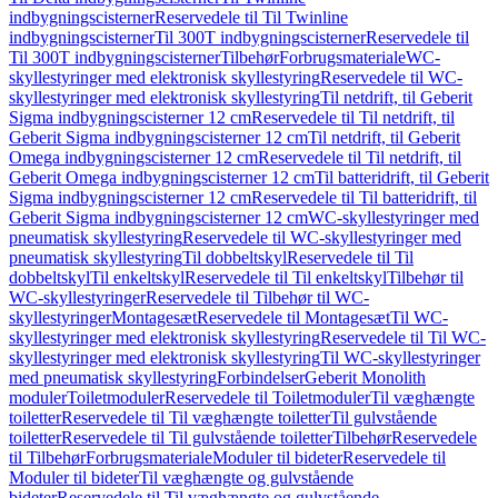
indbygningscisterner
Reservedele til Til Twinline
indbygningscisterner
Til 300T indbygningscisterner
Reservedele til
Til 300T indbygningscisterner
Tilbehør
Forbrugsmateriale
WC-
skyllestyringer med elektronisk skyllestyring
Reservedele til WC-
skyllestyringer med elektronisk skyllestyring
Til netdrift, til Geberit
Sigma indbygningscisterner 12 cm
Reservedele til Til netdrift, til
Geberit Sigma indbygningscisterner 12 cm
Til netdrift, til Geberit
Omega indbygningscisterner 12 cm
Reservedele til Til netdrift, til
Geberit Omega indbygningscisterner 12 cm
Til batteridrift, til Geberit
Sigma indbygningscisterner 12 cm
Reservedele til Til batteridrift, til
Geberit Sigma indbygningscisterner 12 cm
WC-skyllestyringer med
pneumatisk skyllestyring
Reservedele til WC-skyllestyringer med
pneumatisk skyllestyring
Til dobbeltskyl
Reservedele til Til
dobbeltskyl
Til enkeltskyl
Reservedele til Til enkeltskyl
Tilbehør til
WC-skyllestyringer
Reservedele til Tilbehør til WC-
skyllestyringer
Montagesæt
Reservedele til Montagesæt
Til WC-
skyllestyringer med elektronisk skyllestyring
Reservedele til Til WC-
skyllestyringer med elektronisk skyllestyring
Til WC-skyllestyringer
med pneumatisk skyllestyring
Forbindelser
Geberit Monolith
moduler
Toiletmoduler
Reservedele til Toiletmoduler
Til væghængte
toiletter
Reservedele til Til væghængte toiletter
Til gulvstående
toiletter
Reservedele til Til gulvstående toiletter
Tilbehør
Reservedele
til Tilbehør
Forbrugsmateriale
Moduler til bideter
Reservedele til
Moduler til bideter
Til væghængte og gulvstående
bideter
Reservedele til Til væghængte og gulvstående