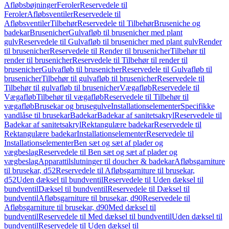
Afløbsbøjninger
Feroler
Reservedele til
Feroler
Afløbsventiler
Reservedele til
Afløbsventiler
Tilbehør
Reservedele til Tilbehør
Bruseniche og
badekar
Brusenicher
Gulvafløb til brusenicher med plant
gulv
Reservedele til Gulvafløb til brusenicher med plant gulv
Render
til brusenicher
Reservedele til Render til brusenicher
Tilbehør til
render til brusenicher
Reservedele til Tilbehør til render til
brusenicher
Gulvafløb til brusenicher
Reservedele til Gulvafløb til
brusenicher
Tilbehør til gulvafløb til brusenicher
Reservedele til
Tilbehør til gulvafløb til brusenicher
Vægafløb
Reservedele til
Vægafløb
Tilbehør til vægafløb
Reservedele til Tilbehør til
vægafløb
Brusekar og brusegulve
Installationselementer
Specifikke
vandlåse til brusekar
Badekar
Badekar af sanitetsakryl
Reservedele til
Badekar af sanitetsakryl
Rektangulære badekar
Reservedele til
Rektangulære badekar
Installationselementer
Reservedele til
Installationselementer
Ben sæt og sæt af plader og
vægbeslag
Reservedele til Ben sæt og sæt af plader og
vægbeslag
Apparattilslutninger til doucher & badekar
Afløbsgarniture
til brusekar, d52
Reservedele til Afløbsgarniture til brusekar,
d52
Uden dæksel til bundventil
Reservedele til Uden dæksel til
bundventil
Dæksel til bundventil
Reservedele til Dæksel til
bundventil
Afløbsgarniture til brusekar, d90
Reservedele til
Afløbsgarniture til brusekar, d90
Med dæksel til
bundventil
Reservedele til Med dæksel til bundventil
Uden dæksel til
bundventil
Reservedele til Uden dæksel til