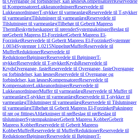
til Overgange og forbindelser, kan løsnes
Kompensatorer
Reservedele
til Kompensatorer
Lukkeanordninger
Reservedele til
Lukkeanordninger
T-stykker til varmeanlæg
Reservedele til T-stykker
til varmeanlæg
Tilslutninger til varmeanlæg
Reservedele til
Tilslutninger til varmeanlæg
Tilbehør til Geberit Mapress
Therm
Beskyttelseskapper til rørender
Systempakninger
Beslag til
rør
Geberit Mapress El-Forzinket
Geberit Mapress El-
Forzinket
Reservedele til Geberit Mapress El-Forzinket
Systemrør
1.0034
Systemrør 1.0215
Nippelrør
Muffer
Reservedele til
Muffer
Reduktioner
Reservedele til
Reduktioner
Bøjninger
Reservedele til Bøjninger
T-
stykker
Reservedele til T-stykker
Kryds
Reservedele til
Kryds
Overgange, faste
Reservedele til Overgange, faste
Overgange
og forbindelser, kan løsnes
Reservedele til Overgange og
forbindelser, kan løsnes
Kompensatorer
Reservedele til
Kompensatorer
Lukkeanordninger
Reservedele til
Lukkeanordninger
Muffer til varmeanlæg
Reservedele til Muffer til
varmeanlæg
T-stykker til varmeanlæg
Reservedele til T-stykker til
varmeanlæg
Tilslutninger til varmeanlæg
Reservedele til Tilslutninger
til varmeanlæg
Tilbehør til Geberit Mapress El-Forzinket
Pakninger
til rør og fittings
Afdækninger til rør
Beslag til rør
Beslag til
tilslutninger
Systempakninger
Geberit Mapress Kobber
Geberit
Mapress Kobber
Reservedele til Geberit Mapress
Kobber
Muffer
Reservedele til Muffer
Reduktioner
Reservedele til
Reduktioner
Bøjninger
Reservedele til Bøjninger
T-