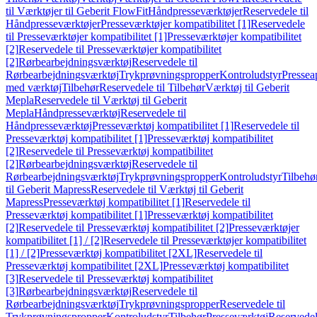
til Værktøjer til Geberit FlowFit
Håndpresseværktøjer
Reservedele til
Håndpresseværktøjer
Presseværktøjer kompatibilitet [1]
Reservedele
til Presseværktøjer kompatibilitet [1]
Presseværktøjer kompatibilitet
[2]
Reservedele til Presseværktøjer kompatibilitet
[2]
Rørbearbejdningsværktøj
Reservedele til
Rørbearbejdningsværktøj
Trykprøvningspropper
Kontroludstyr
Pressea
med værktøj
Tilbehør
Reservedele til Tilbehør
Værktøj til Geberit
Mepla
Reservedele til Værktøj til Geberit
Mepla
Håndpresseværktøj
Reservedele til
Håndpresseværktøj
Presseværktøj kompatibilitet [1]
Reservedele til
Presseværktøj kompatibilitet [1]
Presseværktøj kompatibilitet
[2]
Reservedele til Presseværktøj kompatibilitet
[2]
Rørbearbejdningsværktøj
Reservedele til
Rørbearbejdningsværktøj
Trykprøvningspropper
Kontroludstyr
Tilbehø
til Geberit Mapress
Reservedele til Værktøj til Geberit
Mapress
Presseværktøj kompatibilitet [1]
Reservedele til
Presseværktøj kompatibilitet [1]
Presseværktøj kompatibilitet
[2]
Reservedele til Presseværktøj kompatibilitet [2]
Presseværktøjer
kompatibilitet [1] / [2]
Reservedele til Presseværktøjer kompatibilitet
[1] / [2]
Presseværktøj kompatibilitet [2XL]
Reservedele til
Presseværktøj kompatibilitet [2XL]
Presseværktøj kompatibilitet
[3]
Reservedele til Presseværktøj kompatibilitet
[3]
Rørbearbejdningsværktøj
Reservedele til
Rørbearbejdningsværktøj
Trykprøvningspropper
Reservedele til
Trykprøvningspropper
Kontroludstyr
Tilbehør
Presseværktøj
Reservede