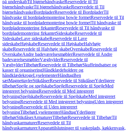
på underskab
Til hjørnehåndvaske
Reservedele til Til
hjørnehåndvaske
Til hjørnehåndvaske
Reservedele til Til
hjørnehåndvaske
Bordplader
Reservedele til Bordplader
Til
håndvaske til bordplademontering bowle formet
Reservedele til Til
håndvaske til bordplademontering bowle formet
Til håndvaske til
bordplademontering firkantet
Reservedele til Til håndvaske til
bordplademontering firkantet
Sideskabe
Reservedele til
Sideskabe
Lave sideskabe
Reservedele til Lave
sideskabe
Højskabe
Reservedele til Højskabe
Halvhøje
skabe
Reservedele til Halvhøje skabe
Overskabe
Reservedele til
Overskabe
Andre badeværelsesmøbler
Reservedele til Andre
badeværelsesmøbler
Væghylder
Reservedele til
Væghylder
Tilbehør
Reservedele til Tilbehør
Skuffeindsatser og
kasser til organisering
Håndklædeholdere og
håndklædekroge
Lyselementer
Håndtag
Ben
sæt
Magnettavler
Stikdåser
Reservedele til Stikdåser
Yderligere
tilbehør
Spejle og spejlskabe
Spejle
Reservedele til Spejle
Med
integreret belysning
Reservedele til Med integreret
belysning
Spejlskabe
Reservedele til Spejlskabe
Med integreret
belysning
Reservedele til Med integreret belysning
Uden integreret
belysning
Reservedele til Uden integreret
belysning
Tilbehør
Lyselementer
Håndtag
Yderligere
tilbehør
Stikdåser
Armaturer
Tilbehør
Reservedele til Tilbehør
Til
håndvaskarmaturer
Reservedele til Til
håndvaskarmaturer
Apparattilslutninger til vaskeplads, køkkenvask,