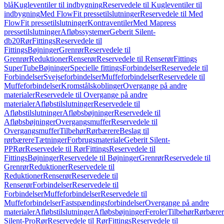
blå
Kugleventiler til indbygning
Reservedele til Kugleventiler til
indbygning
Med FlowFit pressetilslutninger
Reservedele til Med
FlowFit pressetilslutninger
Kontraventiler
Med Mapress
pressetilslutninger
Afløbssystemer
Geberit Silent-
db20
Rør
Fittings
Reservedele til
Fittings
Bøjninger
Grenrør
Reservedele til
Grenrør
Reduktioner
Renserør
Reservedele til Renserør
Fittings
SuperTube
Bøjninger
Specielle fittings
Forbindelser
Reservedele til
Forbindelser
Svejseforbindelser
Muffeforbindelser
Reservedele til
Muffeforbindelser
Kromstålskoblinger
Overgange på andre
materialer
Reservedele til Overgange på andre
materialer
Afløbstilslutninger
Reservedele til
Afløbstilslutninger
Afløbsbøjninger
Reservedele til
Afløbsbøjninger
Overgangsmuffer
Reservedele til
Overgangsmuffer
Tilbehør
Rørbærere
Beslag til
rørbærere
Tætninger
Forbrugsmateriale
Geberit Silent-
PP
Rør
Reservedele til Rør
Fittings
Reservedele til
Fittings
Bøjninger
Reservedele til Bøjninger
Grenrør
Reservedele til
Grenrør
Reduktioner
Reservedele til
Reduktioner
Renserør
Reservedele til
Renserør
Forbindelser
Reservedele til
Forbindelser
Muffeforbindelser
Reservedele til
Muffeforbindelser
Fastspændingsforbindelser
Overgange på andre
materialer
Afløbstilslutninger
Afløbsbøjninger
Feroler
Tilbehør
Rørbærer
Silent-Pro
Rør
Reservedele til Rør
Fittings
Reservedele til