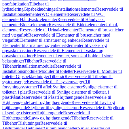
præfabrikation
Tilbehør til
lydisolering
Gipsbeklædninger
Installationselementer
Reservedele til
Installationselementer
WC-elementer
Reservedele til WC-
elementer
Håndvask-elementer
Reservedele til Håndvask-
elementer
Bidet-elementer
Reservedele til Bidet-elementer
Urinal-
elementer
Reservedele til Urinal-elementer
Elementer til brusenicher
med vægafløb
Reservedele til Elementer til brusenicher med
vægafløb
Elementer til armaturer og enheder
Reservedele til
Elementer til armaturer og enheder
Elementer til vaske- og
opvaskemaskiner
Reservedele til Elementer til vaske- og
opvaskemaskiner
Elementer til emner, som skal holde til store
belastninger
Tilbehør
Reservedele til
Tilbehør
Installationsmoduler
Reservedele til
Installationsmoduler
Moduler til toiletter
Reservedele til Moduler til
toiletter
Gipsbeklædninger
Tilbehør
Reservedele til Tilbehør
Til
systemvægge
Reservedele til Til systemvægge
Til
forsyningssystemer
Til afløb
Synlige cisterner
Synlige cisterner til
toiletter, i plast
Reservedele til Synlige cisterner til toiletter, i
plast
Påsat
Reservedele til Påsat
Højthængende
Reservedele til
Højthængende
Lavt- og højthængende
Reservedele til Lavt- og
højthængende
Skyllerør til synlige cisterner
Reservedele til Skyllerør
til synlige cisterner
Højthængende
Reservedele til
Højthængende
Lavt- og højthængende
Tilbehør
Reservedele til
Tilbehør
Tilslutninger
Reservedele til
Tilslutninger
Tætninger
Gummimanchetter
Nipler, rosetter og