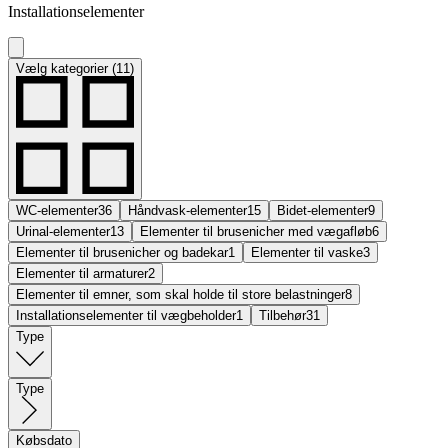
Installationselementer
Vælg kategorier (11)
WC-elementer
36
Håndvask-elementer
15
Bidet-elementer
9
Urinal-elementer
13
Elementer til brusenicher med vægafløb
6
Elementer til brusenicher og badekar
1
Elementer til vaske
3
Elementer til armaturer
2
Elementer til emner, som skal holde til store belastninger
8
Installationselementer til vægbeholder
1
Tilbehør
31
Type
Type
Købsdato