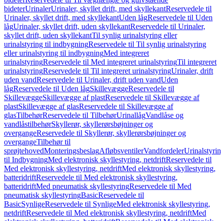
bideter
Urinaler
Urinaler, skyllet drift, med skyllekant
Reservedele til
Urinaler, skyllet drift, med skyllekant
Uden låg
Reservedele til Uden
låg
Urinaler, skyllet drift, uden skyllekant
Reservedele til Urinaler,
skyllet drift, uden skyllekant
Til synlig urinalstyring eller
urinalstyring til indbygning
Reservedele til Til synlig urinalstyring
eller urinalstyring til indbygning
Med integreret
urinalstyring
Reservedele til Med integreret urinalstyring
Til integreret
urinalstyring
Reservedele til Til integreret urinalstyring
Urinaler, drift
uden vand
Reservedele til Urinaler, drift uden vand
Uden
låg
Reservedele til Uden låg
Skillevægge
Reservedele til
Skillevægge
Skillevægge af plast
Reservedele til Skillevægge af
plast
Skillevægge af glas
Reservedele til Skillevægge af
glas
Tilbehør
Reservedele til Tilbehør
Urinallåg
Vandlåse og
vandlåstilbehør
Skyllerør, skyllerørsbøjninger og
overgange
Reservedele til Skyllerør, skyllerørsbøjninger og
overgange
Tilbehør til
sprøjtehoved
Monteringsbeslag
Afløbsventiler
Vandfordeler
Urinalstyri
til Indbygning
Med elektronisk skyllestyring, netdrift
Reservedele til
Med elektronisk skyllestyring, netdrift
Med elektronisk skyllestyring,
batteridrift
Reservedele til Med elektronisk skyllestyring,
batteridrift
Med pneumatisk skyllestyring
Reservedele til Med
pneumatisk skyllestyring
Basic
Reservedele til
Basic
Synlige
Reservedele til Synlige
Med elektronisk skyllestyring,
netdrift
Reservedele til Med elektronisk skyllestyring, netdrift
Med