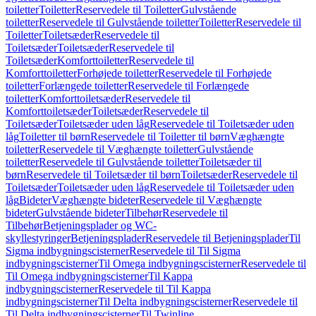
toiletter
Toiletter
Reservedele til Toiletter
Gulvstående
toiletter
Reservedele til Gulvstående toiletter
Toiletter
Reservedele til
Toiletter
Toiletsæder
Reservedele til
Toiletsæder
Toiletsæder
Reservedele til
Toiletsæder
Komforttoiletter
Reservedele til
Komforttoiletter
Forhøjede toiletter
Reservedele til Forhøjede
toiletter
Forlængede toiletter
Reservedele til Forlængede
toiletter
Komforttoiletsæder
Reservedele til
Komforttoiletsæder
Toiletsæder
Reservedele til
Toiletsæder
Toiletsæder uden låg
Reservedele til Toiletsæder uden
låg
Toiletter til børn
Reservedele til Toiletter til børn
Væghængte
toiletter
Reservedele til Væghængte toiletter
Gulvstående
toiletter
Reservedele til Gulvstående toiletter
Toiletsæder til
børn
Reservedele til Toiletsæder til børn
Toiletsæder
Reservedele til
Toiletsæder
Toiletsæder uden låg
Reservedele til Toiletsæder uden
låg
Bideter
Væghængte bideter
Reservedele til Væghængte
bideter
Gulvstående bideter
Tilbehør
Reservedele til
Tilbehør
Betjeningsplader og WC-
skyllestyringer
Betjeningsplader
Reservedele til Betjeningsplader
Til
Sigma indbygningscisterner
Reservedele til Til Sigma
indbygningscisterner
Til Omega indbygningscisterner
Reservedele til
Til Omega indbygningscisterner
Til Kappa
indbygningscisterner
Reservedele til Til Kappa
indbygningscisterner
Til Delta indbygningscisterner
Reservedele til
Til Delta indbygningscisterner
Til Twinline