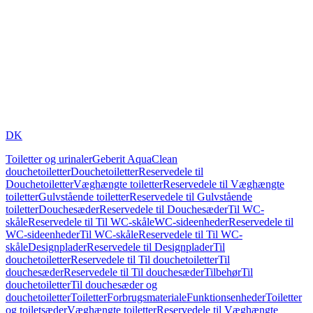
DK
Toiletter og urinaler
Geberit AquaClean
douchetoiletter
Douchetoiletter
Reservedele til
Douchetoiletter
Væghængte toiletter
Reservedele til Væghængte
toiletter
Gulvstående toiletter
Reservedele til Gulvstående
toiletter
Douchesæder
Reservedele til Douchesæder
Til WC-
skåle
Reservedele til Til WC-skåle
WC-sideenheder
Reservedele til
WC-sideenheder
Til WC-skåle
Reservedele til Til WC-
skåle
Designplader
Reservedele til Designplader
Til
douchetoiletter
Reservedele til Til douchetoiletter
Til
douchesæder
Reservedele til Til douchesæder
Tilbehør
Til
douchetoiletter
Til douchesæder og
douchetoiletter
Toiletter
Forbrugsmateriale
Funktionsenheder
Toiletter
og toiletsæder
Væghængte toiletter
Reservedele til Væghængte