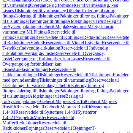
til varmeanlæg
Overgange og forbindelser til varmeanlæg, kan
løsnes
Tilslutninger til varmeanlæg
Tilbehør
Isolering til rør og
fittings
Isolering til tilslutninger
Pakninger til rør og fittings
Pakninger
til tilslutninger
Tætninger til fittings
Afdækninger til rør
Beslag til
rør
Systempakninger
Geberit Mepla
Systemrør ML
Systemrør
varmeanlæg ML
Fittings
Reservedele til
Fittings
Koblinger
Reservedele til Koblinger
Reduktioner
Reservedele
til Reduktioner
Vinkel
Reservedele til Vinkel
T-stykker
Reservedele til
T-stykker
Indvendig cirkulation
Reservedele til Indvendig
cirkulation
Overgange, faste
Reservedele til Overgange,
faste
Overgange og forbindelser, kan løsnes
Reservedele til
Overgange og forbindelser, kan
løsnes
Lukkeanordninger
Reservedele til
Lukkeanordninger
Tilslutninger
Reservedele til Tilslutninger
Fordeler
med gevindsamling
Tilslutninger til varmeanlæg
Reservedele til
Tilslutninger til varmeanlæg
Tilbehør
Isolering til rør og
fittings
Isolering til tilslutninger
Pakninger til rør og fittings
Pakninger
til tilslutninger
Afdækninger til rør
Beslag til
rør
Systempakninger
Geberit Mapress Rustfrit
Geberit Mapress
Rustfrit
Reservedele til Geberit Mapress Rustfrit
Systemrør
1.4401
Reservedele til Systemrør 1.4401
Systemrør
1.4521
Nippelrør
Muffer
Reservedele til
Muffer
Reduktioner
Reservedele til
Reduktioner
Bøjninger
Reservedele til Bøjninger
T-