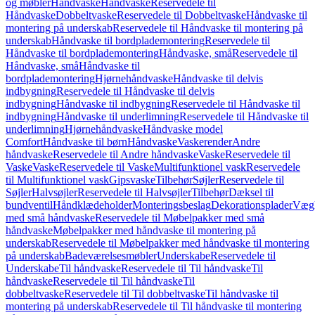
og møbler
Håndvaske
Håndvaske
Reservedele til
Håndvaske
Dobbeltvaske
Reservedele til Dobbeltvaske
Håndvaske til
montering på underskab
Reservedele til Håndvaske til montering på
underskab
Håndvaske til bordplademontering
Reservedele til
Håndvaske til bordplademontering
Håndvaske, små
Reservedele til
Håndvaske, små
Håndvaske til
bordplademontering
Hjørnehåndvaske
Håndvaske til delvis
indbygning
Reservedele til Håndvaske til delvis
indbygning
Håndvaske til indbygning
Reservedele til Håndvaske til
indbygning
Håndvaske til underlimning
Reservedele til Håndvaske til
underlimning
Hjørnehåndvaske
Håndvaske model
Comfort
Håndvaske til børn
Håndvaske
Vaskerender
Andre
håndvaske
Reservedele til Andre håndvaske
Vaske
Reservedele til
Vaske
Vaske
Reservedele til Vaske
Multifunktionel vask
Reservedele
til Multifunktionel vask
Gipsvaske
Tilbehør
Søjler
Reservedele til
Søjler
Halvsøjler
Reservedele til Halvsøjler
Tilbehør
Dæksel til
bundventil
Håndklædeholder
Monteringsbeslag
Dekorationsplader
Vægh
med små håndvaske
Reservedele til Møbelpakker med små
håndvaske
Møbelpakker med håndvaske til montering på
underskab
Reservedele til Møbelpakker med håndvaske til montering
på underskab
Badeværelsesmøbler
Underskabe
Reservedele til
Underskabe
Til håndvaske
Reservedele til Til håndvaske
Til
håndvaske
Reservedele til Til håndvaske
Til
dobbeltvaske
Reservedele til Til dobbeltvaske
Til håndvaske til
montering på underskab
Reservedele til Til håndvaske til montering