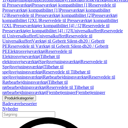
til Presseværktøj
Presseværktøj kompatibilitet [1]
Reservedele til
Presseværktøj kompatibilitet [1]
Presseværktøj kompatibilitet
[2]
Reservedele til Presseværktøj kompatibilitet [2]
Presseværktøj
kompatibilitet [2XL]
Reservedele til Presseværktøj kompatibilitet
[2XL]
Presseværktøjer kompatibilitet [4] / [2]
Reservedele til
Presseværktøjer kompatibilitet [4] / [2]
Universalkuffert
Reservedele
til Universalkuffert
Universalkuffert
Reservedele til
Universalkuffert
Værktøj til Geberit Silent-db20 / Geberit
PE
Reservedele til Værktøj til Geberit Silent-db20 / Geberit
PE
Elektrosvejseværktøj
Reservedele til
Elektrosvejseværktøj
Tilbehør til
elektrosvejseværktøj
Spejlsvejsningsværktøj
Reservedele til
Spejlsvejsningsværktøj
Tilbehør til
spejlsvejsningsværktøj
Reservedele til Tilbehør til
spejlsvejsningsværktøj
Rørbearbejdningsværktøj
Reservedele til
Rørbearbejdningsværktøj
Tilbehør til
rørbearbejdningsværktøj
Reservedele til Tilbehør til
rørbearbejdningsværktøj
Fjernbetjeninger
Fjernbetjeninger
Produktkategorier
Badeværelsesserier
Nyheder