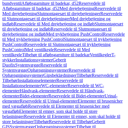
bundventil
Afløbsgarniture til badekar, d52
Reservedele til
Afløbsgarniture til badekar, d52
Med drejebetjening
Reservedele til
Med drejebetjening
Slutmontagesæt til drejebetjeninger
Reservedele
til Slutmontagesæt til drejebetjeninger
Med drejebetjening og
indløb
Reservedele til Med drejebetjening og indløb
Slutmontagesæt
til drejebetjening og indløb
Reservedele til Slutmontagesæt til
drejebetjening og indløb
Med trykbetjening PushControl
Reservedele
til Med trykbetjening PushControl
Slutmontagesæt til trykbetjening
PushControl
Reservedele til Slutmontagesæt til trykbetjening
PushControl
Med ventilkegle
Reservedele til Med
ventilkegle
Tilbehør til afløbsgarniture til badekar
Ventilkegler
T-
stykker
Installationssystemer
Geberit
Duofix
Systemvægge
Reservedele til
Systemvægge
Ophængningssystemer
Reservedele til
Ophængningssystemer
Gipsbeklædninger
Tilbehør
Reservedele til
Tilbehør
Installationselementer
Reservedele til
Installationselementer
WC-elementer
Reservedele til WC-
elementer
Håndvask-elementer
Reservedele til Håndvask-
elementer
Bidet-elementer
Reservedele til Bidet-elementer
Urinal-
elementer
Reservedele til Urinal-elementer
Elementer til brusenicher
med vægafløb
Reservedele til Elementer til brusenicher med
vægafløb
Elementer til emner, som skal holde til store
belastninger
Reservedele til Elementer til emner, som skal holde til
store belastninger
Tilbehør
Reservedele til Tilbehør
Geberit
GIS
Systemvægge
Ophængningssystemer
Tilbehør til