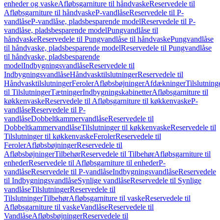
enheder og vaske
Afløbsgarniture til håndvaske
Reservedele til
Afløbsgarniture til håndvaske
P-vandlåse
Reservedele til P-
vandlåse
P-vandlåse, pladsbesparende model
Reservedele til P-
vandlåse, pladsbesparende model
Pungvandlåse til
håndvaske
Reservedele til Pungvandlåse til håndvaske
Pungvandlåse
til håndvaske, pladsbesparende model
Reservedele til Pungvandlåse
til håndvaske, pladsbesparende
model
Indbygningsvandlåse
Reservedele til
Indbygningsvandlåse
Håndvasktilslutninger
Reservedele til
Håndvasktilslutninger
Feroler
Afløbsbøjninger
Afdækninger
Tilslutning
til Tilslutninger
Tætninger
Indbygningskabinetter
Afløbsgarniture til
køkkenvaske
Reservedele til Afløbsgarniture til køkkenvaske
P-
vandlåse
Reservedele til P-
vandlåse
Dobbeltkammervandlåse
Reservedele til
Dobbeltkammervandlåse
Tilslutninger til køkkenvaske
Reservedele til
Tilslutninger til køkkenvaske
Feroler
Reservedele til
Feroler
Afløbsbøjninger
Reservedele til
Afløbsbøjninger
Tilbehør
Reservedele til Tilbehør
Afløbsgarniture til
enheder
Reservedele til Afløbsgarniture til enheder
P-
vandlåse
Reservedele til P-vandlåse
Indbygningsvandlåse
Reservedele
til Indbygningsvandlåse
Synlige vandlåse
Reservedele til Synlige
vandlåse
Tilslutninger
Reservedele til
Tilslutninger
Tilbehør
Afløbsgarniture til vaske
Reservedele til
Afløbsgarniture til vaske
Vandlåse
Reservedele til
Vandlåse
Afløbsbøjninger
Reservedele til