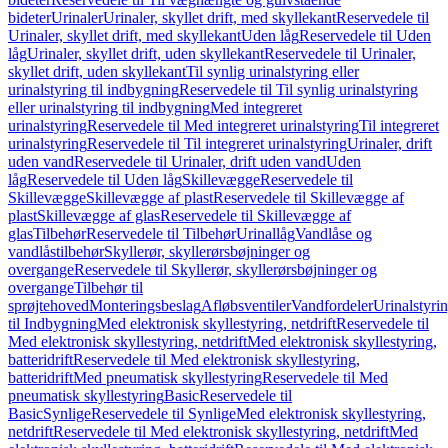
bideter
Urinaler
Urinaler, skyllet drift, med skyllekant
Reservedele til
Urinaler, skyllet drift, med skyllekant
Uden låg
Reservedele til Uden
låg
Urinaler, skyllet drift, uden skyllekant
Reservedele til Urinaler,
skyllet drift, uden skyllekant
Til synlig urinalstyring eller
urinalstyring til indbygning
Reservedele til Til synlig urinalstyring
eller urinalstyring til indbygning
Med integreret
urinalstyring
Reservedele til Med integreret urinalstyring
Til integreret
urinalstyring
Reservedele til Til integreret urinalstyring
Urinaler, drift
uden vand
Reservedele til Urinaler, drift uden vand
Uden
låg
Reservedele til Uden låg
Skillevægge
Reservedele til
Skillevægge
Skillevægge af plast
Reservedele til Skillevægge af
plast
Skillevægge af glas
Reservedele til Skillevægge af
glas
Tilbehør
Reservedele til Tilbehør
Urinallåg
Vandlåse og
vandlåstilbehør
Skyllerør, skyllerørsbøjninger og
overgange
Reservedele til Skyllerør, skyllerørsbøjninger og
overgange
Tilbehør til
sprøjtehoved
Monteringsbeslag
Afløbsventiler
Vandfordeler
Urinalstyri
til Indbygning
Med elektronisk skyllestyring, netdrift
Reservedele til
Med elektronisk skyllestyring, netdrift
Med elektronisk skyllestyring,
batteridrift
Reservedele til Med elektronisk skyllestyring,
batteridrift
Med pneumatisk skyllestyring
Reservedele til Med
pneumatisk skyllestyring
Basic
Reservedele til
Basic
Synlige
Reservedele til Synlige
Med elektronisk skyllestyring,
netdrift
Reservedele til Med elektronisk skyllestyring, netdrift
Med