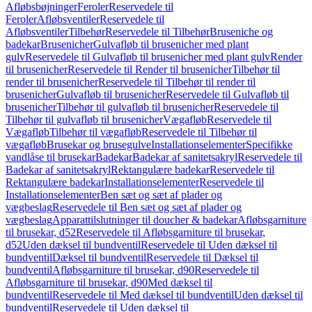
Afløbsbøjninger
Feroler
Reservedele til
Feroler
Afløbsventiler
Reservedele til
Afløbsventiler
Tilbehør
Reservedele til Tilbehør
Bruseniche og
badekar
Brusenicher
Gulvafløb til brusenicher med plant
gulv
Reservedele til Gulvafløb til brusenicher med plant gulv
Render
til brusenicher
Reservedele til Render til brusenicher
Tilbehør til
render til brusenicher
Reservedele til Tilbehør til render til
brusenicher
Gulvafløb til brusenicher
Reservedele til Gulvafløb til
brusenicher
Tilbehør til gulvafløb til brusenicher
Reservedele til
Tilbehør til gulvafløb til brusenicher
Vægafløb
Reservedele til
Vægafløb
Tilbehør til vægafløb
Reservedele til Tilbehør til
vægafløb
Brusekar og brusegulve
Installationselementer
Specifikke
vandlåse til brusekar
Badekar
Badekar af sanitetsakryl
Reservedele til
Badekar af sanitetsakryl
Rektangulære badekar
Reservedele til
Rektangulære badekar
Installationselementer
Reservedele til
Installationselementer
Ben sæt og sæt af plader og
vægbeslag
Reservedele til Ben sæt og sæt af plader og
vægbeslag
Apparattilslutninger til doucher & badekar
Afløbsgarniture
til brusekar, d52
Reservedele til Afløbsgarniture til brusekar,
d52
Uden dæksel til bundventil
Reservedele til Uden dæksel til
bundventil
Dæksel til bundventil
Reservedele til Dæksel til
bundventil
Afløbsgarniture til brusekar, d90
Reservedele til
Afløbsgarniture til brusekar, d90
Med dæksel til
bundventil
Reservedele til Med dæksel til bundventil
Uden dæksel til
bundventil
Reservedele til Uden dæksel til