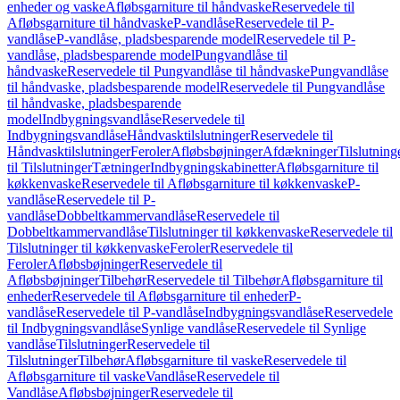
enheder og vaske
Afløbsgarniture til håndvaske
Reservedele til
Afløbsgarniture til håndvaske
P-vandlåse
Reservedele til P-
vandlåse
P-vandlåse, pladsbesparende model
Reservedele til P-
vandlåse, pladsbesparende model
Pungvandlåse til
håndvaske
Reservedele til Pungvandlåse til håndvaske
Pungvandlåse
til håndvaske, pladsbesparende model
Reservedele til Pungvandlåse
til håndvaske, pladsbesparende
model
Indbygningsvandlåse
Reservedele til
Indbygningsvandlåse
Håndvasktilslutninger
Reservedele til
Håndvasktilslutninger
Feroler
Afløbsbøjninger
Afdækninger
Tilslutning
til Tilslutninger
Tætninger
Indbygningskabinetter
Afløbsgarniture til
køkkenvaske
Reservedele til Afløbsgarniture til køkkenvaske
P-
vandlåse
Reservedele til P-
vandlåse
Dobbeltkammervandlåse
Reservedele til
Dobbeltkammervandlåse
Tilslutninger til køkkenvaske
Reservedele til
Tilslutninger til køkkenvaske
Feroler
Reservedele til
Feroler
Afløbsbøjninger
Reservedele til
Afløbsbøjninger
Tilbehør
Reservedele til Tilbehør
Afløbsgarniture til
enheder
Reservedele til Afløbsgarniture til enheder
P-
vandlåse
Reservedele til P-vandlåse
Indbygningsvandlåse
Reservedele
til Indbygningsvandlåse
Synlige vandlåse
Reservedele til Synlige
vandlåse
Tilslutninger
Reservedele til
Tilslutninger
Tilbehør
Afløbsgarniture til vaske
Reservedele til
Afløbsgarniture til vaske
Vandlåse
Reservedele til
Vandlåse
Afløbsbøjninger
Reservedele til