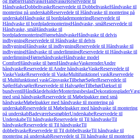
og møbler
Håndvaske
Håndvaske
Reservedele til
Håndvaske
Dobbeltvaske
Reservedele til Dobbeltvaske
Håndvaske til
montering på underskab
Reservedele til Håndvaske til montering på
underskab
Håndvaske til bordplademontering
Reservedele til
Håndvaske til bordplademontering
Håndvaske, små
Reservedele til
Håndvaske, små
Håndvaske til
bordplademontering
Hjørnehåndvaske
Håndvaske til delvis
indbygning
Reservedele til Håndvaske til delvis
indbygning
Håndvaske til indbygning
Reservedele til Håndvaske til
indbygning
Håndvaske til underlimning
Reservedele til Håndvaske til
underlimning
Hjørnehåndvaske
Håndvaske model
Comfort
Håndvaske til børn
Håndvaske
Vaskerender
Andre
håndvaske
Reservedele til Andre håndvaske
Vaske
Reservedele til
Vaske
Vaske
Reservedele til Vaske
Multifunktionel vask
Reservedele
til Multifunktionel vask
Gipsvaske
Tilbehør
Søjler
Reservedele til
Søjler
Halvsøjler
Reservedele til Halvsøjler
Tilbehør
Dæksel til
bundventil
Håndklædeholder
Monteringsbeslag
Dekorationsplader
Vægh
med små håndvaske
Reservedele til Møbelpakker med små
håndvaske
Møbelpakker med håndvaske til montering på
underskab
Reservedele til Møbelpakker med håndvaske til montering
på underskab
Badeværelsesmøbler
Underskabe
Reservedele til
Underskabe
Til håndvaske
Reservedele til Til håndvaske
Til
håndvaske
Reservedele til Til håndvaske
Til
dobbeltvaske
Reservedele til Til dobbeltvaske
Til håndvaske til
montering på underskab
Reservedele til Til håndvaske til montering