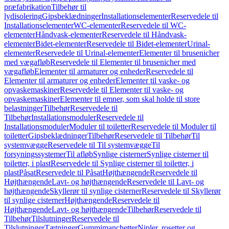
præfabrikation
Tilbehør til
lydisolering
Gipsbeklædninger
Installationselementer
Reservedele til
Installationselementer
WC-elementer
Reservedele til WC-
elementer
Håndvask-elementer
Reservedele til Håndvask-
elementer
Bidet-elementer
Reservedele til Bidet-elementer
Urinal-
elementer
Reservedele til Urinal-elementer
Elementer til brusenicher
med vægafløb
Reservedele til Elementer til brusenicher med
vægafløb
Elementer til armaturer og enheder
Reservedele til
Elementer til armaturer og enheder
Elementer til vaske- og
opvaskemaskiner
Reservedele til Elementer til vaske- og
opvaskemaskiner
Elementer til emner, som skal holde til store
belastninger
Tilbehør
Reservedele til
Tilbehør
Installationsmoduler
Reservedele til
Installationsmoduler
Moduler til toiletter
Reservedele til Moduler til
toiletter
Gipsbeklædninger
Tilbehør
Reservedele til Tilbehør
Til
systemvægge
Reservedele til Til systemvægge
Til
forsyningssystemer
Til afløb
Synlige cisterner
Synlige cisterner til
toiletter, i plast
Reservedele til Synlige cisterner til toiletter, i
plast
Påsat
Reservedele til Påsat
Højthængende
Reservedele til
Højthængende
Lavt- og højthængende
Reservedele til Lavt- og
højthængende
Skyllerør til synlige cisterner
Reservedele til Skyllerør
til synlige cisterner
Højthængende
Reservedele til
Højthængende
Lavt- og højthængende
Tilbehør
Reservedele til
Tilbehør
Tilslutninger
Reservedele til
Tilslutninger
Tætninger
Gummimanchetter
Nipler, rosetter og