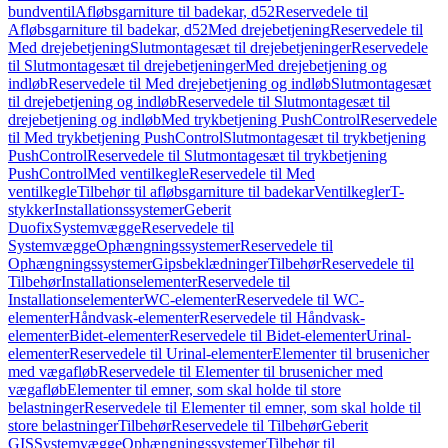
bundventil
Afløbsgarniture til badekar, d52
Reservedele til
Afløbsgarniture til badekar, d52
Med drejebetjening
Reservedele til
Med drejebetjening
Slutmontagesæt til drejebetjeninger
Reservedele
til Slutmontagesæt til drejebetjeninger
Med drejebetjening og
indløb
Reservedele til Med drejebetjening og indløb
Slutmontagesæt
til drejebetjening og indløb
Reservedele til Slutmontagesæt til
drejebetjening og indløb
Med trykbetjening PushControl
Reservedele
til Med trykbetjening PushControl
Slutmontagesæt til trykbetjening
PushControl
Reservedele til Slutmontagesæt til trykbetjening
PushControl
Med ventilkegle
Reservedele til Med
ventilkegle
Tilbehør til afløbsgarniture til badekar
Ventilkegler
T-
stykker
Installationssystemer
Geberit
Duofix
Systemvægge
Reservedele til
Systemvægge
Ophængningssystemer
Reservedele til
Ophængningssystemer
Gipsbeklædninger
Tilbehør
Reservedele til
Tilbehør
Installationselementer
Reservedele til
Installationselementer
WC-elementer
Reservedele til WC-
elementer
Håndvask-elementer
Reservedele til Håndvask-
elementer
Bidet-elementer
Reservedele til Bidet-elementer
Urinal-
elementer
Reservedele til Urinal-elementer
Elementer til brusenicher
med vægafløb
Reservedele til Elementer til brusenicher med
vægafløb
Elementer til emner, som skal holde til store
belastninger
Reservedele til Elementer til emner, som skal holde til
store belastninger
Tilbehør
Reservedele til Tilbehør
Geberit
GIS
Systemvægge
Ophængningssystemer
Tilbehør til