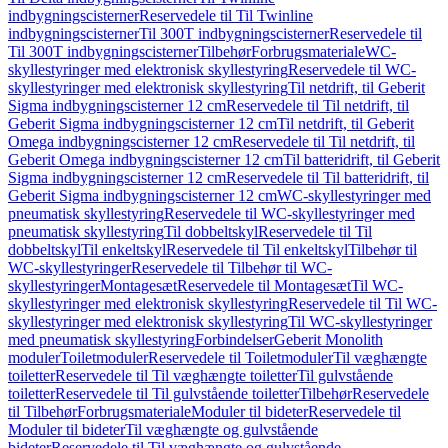
indbygningscisterner
Reservedele til Til Twinline
indbygningscisterner
Til 300T indbygningscisterner
Reservedele til
Til 300T indbygningscisterner
Tilbehør
Forbrugsmateriale
WC-
skyllestyringer med elektronisk skyllestyring
Reservedele til WC-
skyllestyringer med elektronisk skyllestyring
Til netdrift, til Geberit
Sigma indbygningscisterner 12 cm
Reservedele til Til netdrift, til
Geberit Sigma indbygningscisterner 12 cm
Til netdrift, til Geberit
Omega indbygningscisterner 12 cm
Reservedele til Til netdrift, til
Geberit Omega indbygningscisterner 12 cm
Til batteridrift, til Geberit
Sigma indbygningscisterner 12 cm
Reservedele til Til batteridrift, til
Geberit Sigma indbygningscisterner 12 cm
WC-skyllestyringer med
pneumatisk skyllestyring
Reservedele til WC-skyllestyringer med
pneumatisk skyllestyring
Til dobbeltskyl
Reservedele til Til
dobbeltskyl
Til enkeltskyl
Reservedele til Til enkeltskyl
Tilbehør til
WC-skyllestyringer
Reservedele til Tilbehør til WC-
skyllestyringer
Montagesæt
Reservedele til Montagesæt
Til WC-
skyllestyringer med elektronisk skyllestyring
Reservedele til Til WC-
skyllestyringer med elektronisk skyllestyring
Til WC-skyllestyringer
med pneumatisk skyllestyring
Forbindelser
Geberit Monolith
moduler
Toiletmoduler
Reservedele til Toiletmoduler
Til væghængte
toiletter
Reservedele til Til væghængte toiletter
Til gulvstående
toiletter
Reservedele til Til gulvstående toiletter
Tilbehør
Reservedele
til Tilbehør
Forbrugsmateriale
Moduler til bideter
Reservedele til
Moduler til bideter
Til væghængte og gulvstående
bideter
Reservedele til Til væghængte og gulvstående