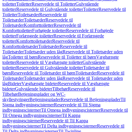
toiletter
Toiletter
Reservedele til Toiletter
Gulvstående
toiletter
Reservedele til Gulvstående toiletter
Toiletter
Reservedele til
Toiletter
Toiletsæder
Reservedele til
Toiletsæder
Toiletsæder
Reservedele til
Toiletsæder
Komforttoiletter
Reservedele til
Komforttoiletter
Forhøjede toiletter
Reservedele til Forhøjede
toiletter
Forlængede toiletter
Reservedele til Forlængede
toiletter
Komforttoiletsæder
Reservedele til
Komforttoiletsæder
Toiletsæder
Reservedele til
Toiletsæder
Toiletsæder uden låg
Reservedele til Toiletsæder uden
låg
Toiletter til børn
Reservedele til Toiletter til børn
Væghængte
toiletter
Reservedele til Væghængte toiletter
Gulvstående
toiletter
Reservedele til Gulvstående toiletter
Toiletsæder til
børn
Reservedele til Toiletsæder til børn
Toiletsæder
Reservedele til
Toiletsæder
Toiletsæder uden låg
Reservedele til Toiletsæder uden
låg
Bideter
Væghængte bideter
Reservedele til Væghængte
bideter
Gulvstående bideter
Tilbehør
Reservedele til
Tilbehør
Betjeningsplader og WC-
skyllestyringer
Betjeningsplader
Reservedele til Betjeningsplader
Til
Sigma indbygningscisterner
Reservedele til Til Sigma
indbygningscisterner
Til Omega indbygningscisterner
Reservedele til
Til Omega indbygningscisterner
Til Kappa
indbygningscisterner
Reservedele til Til Kappa
indbygningscisterner
Til Delta indbygningscisterner
Reservedele til
Til Delta indbygningscisterner
Til Twinline