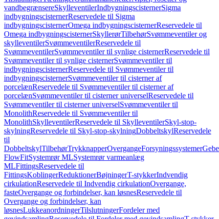
vandbegrænsere
Skylleventiler
Indbygningscisterner
Sigma
indbygningscisterner
Reservedele til Sigma
indbygningscisterner
Omega indbygningscisterner
Reservedele til
Omega indbygningscisterner
Skyllerør
Tilbehør
Svømmeventiler og
skylleventiler
Svømmeventiler
Reservedele til
Svømmeventiler
Svømmeventiler til synlige cisterner
Reservedele til
Svømmeventiler til synlige cisterner
Svømmeventiler til
indbygningscisterner
Reservedele til Svømmeventiler til
indbygningscisterner
Svømmeventiler til cisterner af
porcelæn
Reservedele til Svømmeventiler til cisterner af
porcelæn
Svømmeventiler til cisterner universel
Reservedele til
Svømmeventiler til cisterner universel
Svømmeventiler til
Monolith
Reservedele til Svømmeventiler til
Monolith
Skylleventiler
Reservedele til Skylleventiler
Skyl-stop-
skylning
Reservedele til Skyl-stop-skylning
Dobbeltskyl
Reservedele
til
Dobbeltskyl
Tilbehør
Trykknapper
Overgange
Forsyningssystemer
Geber
FlowFit
Systemrør ML
Systemrør varmeanlæg
ML
Fittings
Reservedele til
Fittings
Koblinger
Reduktioner
Bøjninger
T-stykker
Indvendig
cirkulation
Reservedele til Indvendig cirkulation
Overgange,
faste
Overgange og forbindelser, kan løsnes
Reservedele til
Overgange og forbindelser, kan
løsnes
Lukkeanordninger
Tilslutninger
Fordeler med
gevindsamling
Reservedele til Fordeler med gevindsamling
T-stykker