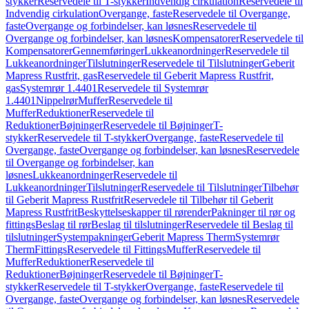
stykker
Reservedele til T-stykker
Indvendig cirkulation
Reservedele til
Indvendig cirkulation
Overgange, faste
Reservedele til Overgange,
faste
Overgange og forbindelser, kan løsnes
Reservedele til
Overgange og forbindelser, kan løsnes
Kompensatorer
Reservedele til
Kompensatorer
Gennemføringer
Lukkeanordninger
Reservedele til
Lukkeanordninger
Tilslutninger
Reservedele til Tilslutninger
Geberit
Mapress Rustfrit, gas
Reservedele til Geberit Mapress Rustfrit,
gas
Systemrør 1.4401
Reservedele til Systemrør
1.4401
Nippelrør
Muffer
Reservedele til
Muffer
Reduktioner
Reservedele til
Reduktioner
Bøjninger
Reservedele til Bøjninger
T-
stykker
Reservedele til T-stykker
Overgange, faste
Reservedele til
Overgange, faste
Overgange og forbindelser, kan løsnes
Reservedele
til Overgange og forbindelser, kan
løsnes
Lukkeanordninger
Reservedele til
Lukkeanordninger
Tilslutninger
Reservedele til Tilslutninger
Tilbehør
til Geberit Mapress Rustfrit
Reservedele til Tilbehør til Geberit
Mapress Rustfrit
Beskyttelseskapper til rørender
Pakninger til rør og
fittings
Beslag til rør
Beslag til tilslutninger
Reservedele til Beslag til
tilslutninger
Systempakninger
Geberit Mapress Therm
Systemrør
Therm
Fittings
Reservedele til Fittings
Muffer
Reservedele til
Muffer
Reduktioner
Reservedele til
Reduktioner
Bøjninger
Reservedele til Bøjninger
T-
stykker
Reservedele til T-stykker
Overgange, faste
Reservedele til
Overgange, faste
Overgange og forbindelser, kan løsnes
Reservedele