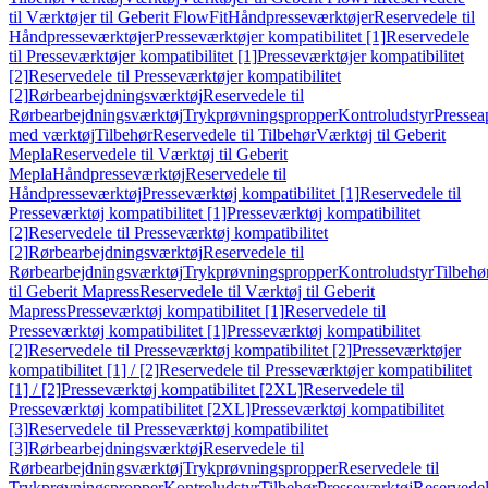
til Værktøjer til Geberit FlowFit
Håndpresseværktøjer
Reservedele til
Håndpresseværktøjer
Presseværktøjer kompatibilitet [1]
Reservedele
til Presseværktøjer kompatibilitet [1]
Presseværktøjer kompatibilitet
[2]
Reservedele til Presseværktøjer kompatibilitet
[2]
Rørbearbejdningsværktøj
Reservedele til
Rørbearbejdningsværktøj
Trykprøvningspropper
Kontroludstyr
Pressea
med værktøj
Tilbehør
Reservedele til Tilbehør
Værktøj til Geberit
Mepla
Reservedele til Værktøj til Geberit
Mepla
Håndpresseværktøj
Reservedele til
Håndpresseværktøj
Presseværktøj kompatibilitet [1]
Reservedele til
Presseværktøj kompatibilitet [1]
Presseværktøj kompatibilitet
[2]
Reservedele til Presseværktøj kompatibilitet
[2]
Rørbearbejdningsværktøj
Reservedele til
Rørbearbejdningsværktøj
Trykprøvningspropper
Kontroludstyr
Tilbehø
til Geberit Mapress
Reservedele til Værktøj til Geberit
Mapress
Presseværktøj kompatibilitet [1]
Reservedele til
Presseværktøj kompatibilitet [1]
Presseværktøj kompatibilitet
[2]
Reservedele til Presseværktøj kompatibilitet [2]
Presseværktøjer
kompatibilitet [1] / [2]
Reservedele til Presseværktøjer kompatibilitet
[1] / [2]
Presseværktøj kompatibilitet [2XL]
Reservedele til
Presseværktøj kompatibilitet [2XL]
Presseværktøj kompatibilitet
[3]
Reservedele til Presseværktøj kompatibilitet
[3]
Rørbearbejdningsværktøj
Reservedele til
Rørbearbejdningsværktøj
Trykprøvningspropper
Reservedele til
Trykprøvningspropper
Kontroludstyr
Tilbehør
Presseværktøj
Reservede