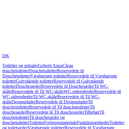
DK
Toiletter og urinaler
Geberit AquaClean
douchetoiletter
Douchetoiletter
Reservedele til
Douchetoiletter
Væghængte toiletter
Reservedele til Væghængte
toiletter
Gulvstående toiletter
Reservedele til Gulvstående
toiletter
Douchesæder
Reservedele til Douchesæder
Til WC-
skåle
Reservedele til Til WC-skåle
WC-sideenheder
Reservedele til
WC-sideenheder
Til WC-skåle
Reservedele til Til WC-
skåle
Designplader
Reservedele til Designplader
Til
douchetoiletter
Reservedele til Til douchetoiletter
Til
douchesæder
Reservedele til Til douchesæder
Tilbehør
Til
douchetoiletter
Til douchesæder og
douchetoiletter
Toiletter
Forbrugsmateriale
Funktionsenheder
Toiletter
og toiletsæder
Væghængte toiletter
Reservedele til Væghængte