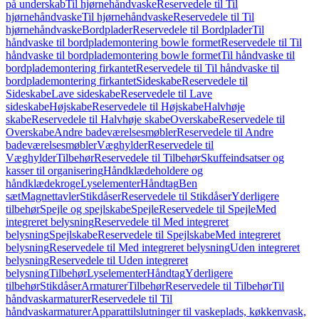
på underskab
Til hjørnehåndvaske
Reservedele til Til
hjørnehåndvaske
Til hjørnehåndvaske
Reservedele til Til
hjørnehåndvaske
Bordplader
Reservedele til Bordplader
Til
håndvaske til bordplademontering bowle formet
Reservedele til Til
håndvaske til bordplademontering bowle formet
Til håndvaske til
bordplademontering firkantet
Reservedele til Til håndvaske til
bordplademontering firkantet
Sideskabe
Reservedele til
Sideskabe
Lave sideskabe
Reservedele til Lave
sideskabe
Højskabe
Reservedele til Højskabe
Halvhøje
skabe
Reservedele til Halvhøje skabe
Overskabe
Reservedele til
Overskabe
Andre badeværelsesmøbler
Reservedele til Andre
badeværelsesmøbler
Væghylder
Reservedele til
Væghylder
Tilbehør
Reservedele til Tilbehør
Skuffeindsatser og
kasser til organisering
Håndklædeholdere og
håndklædekroge
Lyselementer
Håndtag
Ben
sæt
Magnettavler
Stikdåser
Reservedele til Stikdåser
Yderligere
tilbehør
Spejle og spejlskabe
Spejle
Reservedele til Spejle
Med
integreret belysning
Reservedele til Med integreret
belysning
Spejlskabe
Reservedele til Spejlskabe
Med integreret
belysning
Reservedele til Med integreret belysning
Uden integreret
belysning
Reservedele til Uden integreret
belysning
Tilbehør
Lyselementer
Håndtag
Yderligere
tilbehør
Stikdåser
Armaturer
Tilbehør
Reservedele til Tilbehør
Til
håndvaskarmaturer
Reservedele til Til
håndvaskarmaturer
Apparattilslutninger til vaskeplads, køkkenvask,