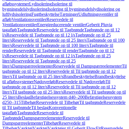
afløbssystemer
Lydisolering
Isolering til
bygningsdelslydisolering
Isolering til bygningsdelslydisolering og
luftlydsisolering
Fugtbeskyttelse
Tætninger
Udluftningsventiler til
afløb
Ventilationsventiler
Reservedele til
Ventilationsventiler
Energireducerende ventiler
Geberit Pluvia
tagafløb
Tagbrønde
Reservedele til Tagbrønde
Tagbrønde op til 12
l/s
Reservedele til Tagbrønde op til 12 l/s
Tagbrønde op til 25
liter/s
Reservedele til Tagbrønde op til 25 liter/s
Tagbrønde op til 100
liter/s
Reservedele til Tagbrønde op til 100 liter/s
Tagbrønde til
render
Reservedele til Tagbrønde til render
Tagbrønde op til 12
l/s
Reservedele til Tagbrønde op til 12 l/s
Tagbrønde op til 25
liter/s
Reservedele til Tagbrønde op til 25
liter/s
Dampspærreelementer
Reservedele til Dampspærreelementer
Til
tagbrønde op til 12 liter/s
Reservedele til Til tagbrønde op til 12
liter/s
Til tagbrønde op til 25 liter/s
Brandbeskyttelse
Brandbeskyttelse
til afløbssystemer
Nødoverløb
Reservedele til Nødoverløb
Til
tagbrønde op til 12 liter/s
Reservedele til Til tagbrønde op til 12
liter/s
Til tagbrønde op til 25 liter/s
Reservedele til Til tagbrønde op til
25 liter/s
Beslag
Befæstigelsessystem d40–200
Befæstigelsessystem
d250–315
Tilbehør
Reservedele til Tilbehør
Til tagbrønde
Reservedele
til Til tagbrønde
Til beslag
Konventionelle
tagafløb
Tagbrønde
Reservedele til
Tagbrønde
Dampspærreelementer
Reservedele til
Dampspærreelementer
Tilbehør
Reservedele til
Tilbehør
Værktøj
Værktøj
Værktøjer til Geberit FlowFit
Reservedele