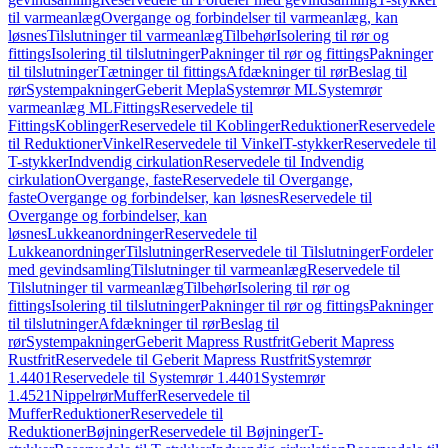
til varmeanlæg
Overgange og forbindelser til varmeanlæg, kan
løsnes
Tilslutninger til varmeanlæg
Tilbehør
Isolering til rør og
fittings
Isolering til tilslutninger
Pakninger til rør og fittings
Pakninger
til tilslutninger
Tætninger til fittings
Afdækninger til rør
Beslag til
rør
Systempakninger
Geberit Mepla
Systemrør ML
Systemrør
varmeanlæg ML
Fittings
Reservedele til
Fittings
Koblinger
Reservedele til Koblinger
Reduktioner
Reservedele
til Reduktioner
Vinkel
Reservedele til Vinkel
T-stykker
Reservedele til
T-stykker
Indvendig cirkulation
Reservedele til Indvendig
cirkulation
Overgange, faste
Reservedele til Overgange,
faste
Overgange og forbindelser, kan løsnes
Reservedele til
Overgange og forbindelser, kan
løsnes
Lukkeanordninger
Reservedele til
Lukkeanordninger
Tilslutninger
Reservedele til Tilslutninger
Fordeler
med gevindsamling
Tilslutninger til varmeanlæg
Reservedele til
Tilslutninger til varmeanlæg
Tilbehør
Isolering til rør og
fittings
Isolering til tilslutninger
Pakninger til rør og fittings
Pakninger
til tilslutninger
Afdækninger til rør
Beslag til
rør
Systempakninger
Geberit Mapress Rustfrit
Geberit Mapress
Rustfrit
Reservedele til Geberit Mapress Rustfrit
Systemrør
1.4401
Reservedele til Systemrør 1.4401
Systemrør
1.4521
Nippelrør
Muffer
Reservedele til
Muffer
Reduktioner
Reservedele til
Reduktioner
Bøjninger
Reservedele til Bøjninger
T-