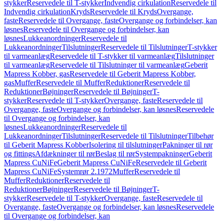
stykker
Reservedele til T-stykker
Indvendig cirkulation
Reservedele til
Indvendig cirkulation
Kryds
Reservedele til Kryds
Overgange,
faste
Reservedele til Overgange, faste
Overgange og forbindelser, kan
løsnes
Reservedele til Overgange og forbindelser, kan
løsnes
Lukkeanordninger
Reservedele til
Lukkeanordninger
Tilslutninger
Reservedele til Tilslutninger
T-stykker
til varmeanlæg
Reservedele til T-stykker til varmeanlæg
Tilslutninger
til varmeanlæg
Reservedele til Tilslutninger til varmeanlæg
Geberit
Mapress Kobber, gas
Reservedele til Geberit Mapress Kobber,
gas
Muffer
Reservedele til Muffer
Reduktioner
Reservedele til
Reduktioner
Bøjninger
Reservedele til Bøjninger
T-
stykker
Reservedele til T-stykker
Overgange, faste
Reservedele til
Overgange, faste
Overgange og forbindelser, kan løsnes
Reservedele
til Overgange og forbindelser, kan
løsnes
Lukkeanordninger
Reservedele til
Lukkeanordninger
Tilslutninger
Reservedele til Tilslutninger
Tilbehør
til Geberit Mapress Kobber
Isolering til tilslutninger
Pakninger til rør
og fittings
Afdækninger til rør
Beslag til rør
Systempakninger
Geberit
Mapress CuNiFe
Geberit Mapress CuNiFe
Reservedele til Geberit
Mapress CuNiFe
Systemrør 2.1972
Muffer
Reservedele til
Muffer
Reduktioner
Reservedele til
Reduktioner
Bøjninger
Reservedele til Bøjninger
T-
stykker
Reservedele til T-stykker
Overgange, faste
Reservedele til
Overgange, faste
Overgange og forbindelser, kan løsnes
Reservedele
til Overgange og forbindelser, kan