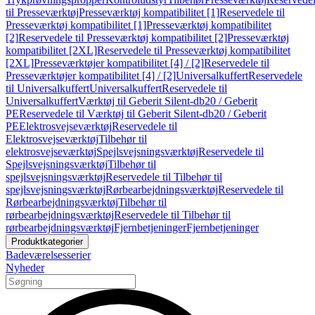
til Presseværktøj
Presseværktøj kompatibilitet [1]
Reservedele til
Presseværktøj kompatibilitet [1]
Presseværktøj kompatibilitet
[2]
Reservedele til Presseværktøj kompatibilitet [2]
Presseværktøj
kompatibilitet [2XL]
Reservedele til Presseværktøj kompatibilitet
[2XL]
Presseværktøjer kompatibilitet [4] / [2]
Reservedele til
Presseværktøjer kompatibilitet [4] / [2]
Universalkuffert
Reservedele
til Universalkuffert
Universalkuffert
Reservedele til
Universalkuffert
Værktøj til Geberit Silent-db20 / Geberit
PE
Reservedele til Værktøj til Geberit Silent-db20 / Geberit
PE
Elektrosvejseværktøj
Reservedele til
Elektrosvejseværktøj
Tilbehør til
elektrosvejseværktøj
Spejlsvejsningsværktøj
Reservedele til
Spejlsvejsningsværktøj
Tilbehør til
spejlsvejsningsværktøj
Reservedele til Tilbehør til
spejlsvejsningsværktøj
Rørbearbejdningsværktøj
Reservedele til
Rørbearbejdningsværktøj
Tilbehør til
rørbearbejdningsværktøj
Reservedele til Tilbehør til
rørbearbejdningsværktøj
Fjernbetjeninger
Fjernbetjeninger
Produktkategorier
Badeværelsesserier
Nyheder