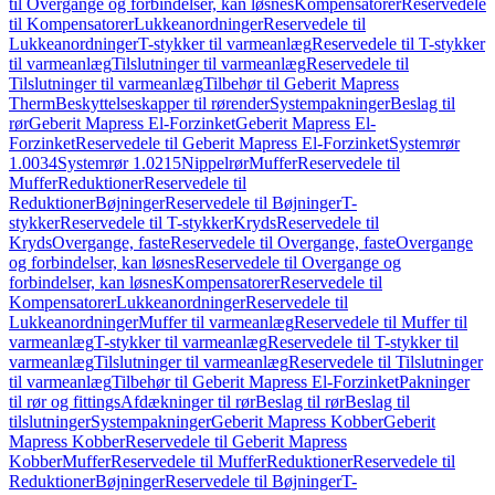
til Overgange og forbindelser, kan løsnes
Kompensatorer
Reservedele
til Kompensatorer
Lukkeanordninger
Reservedele til
Lukkeanordninger
T-stykker til varmeanlæg
Reservedele til T-stykker
til varmeanlæg
Tilslutninger til varmeanlæg
Reservedele til
Tilslutninger til varmeanlæg
Tilbehør til Geberit Mapress
Therm
Beskyttelseskapper til rørender
Systempakninger
Beslag til
rør
Geberit Mapress El-Forzinket
Geberit Mapress El-
Forzinket
Reservedele til Geberit Mapress El-Forzinket
Systemrør
1.0034
Systemrør 1.0215
Nippelrør
Muffer
Reservedele til
Muffer
Reduktioner
Reservedele til
Reduktioner
Bøjninger
Reservedele til Bøjninger
T-
stykker
Reservedele til T-stykker
Kryds
Reservedele til
Kryds
Overgange, faste
Reservedele til Overgange, faste
Overgange
og forbindelser, kan løsnes
Reservedele til Overgange og
forbindelser, kan løsnes
Kompensatorer
Reservedele til
Kompensatorer
Lukkeanordninger
Reservedele til
Lukkeanordninger
Muffer til varmeanlæg
Reservedele til Muffer til
varmeanlæg
T-stykker til varmeanlæg
Reservedele til T-stykker til
varmeanlæg
Tilslutninger til varmeanlæg
Reservedele til Tilslutninger
til varmeanlæg
Tilbehør til Geberit Mapress El-Forzinket
Pakninger
til rør og fittings
Afdækninger til rør
Beslag til rør
Beslag til
tilslutninger
Systempakninger
Geberit Mapress Kobber
Geberit
Mapress Kobber
Reservedele til Geberit Mapress
Kobber
Muffer
Reservedele til Muffer
Reduktioner
Reservedele til
Reduktioner
Bøjninger
Reservedele til Bøjninger
T-