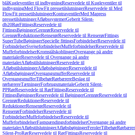
blå
Kugleventiler til indbygning
Reservedele til Kugleventiler til
indbygning
Med FlowFit pressetilslutninger
Reservedele til Med
FlowFit pressetilslutninger
Kontraventiler
Med Mapress
pressetilslutninger
Afløbssystemer
Geberit Silent-
db20
Rør
Fittings
Reservedele til
Fittings
Bøjninger
Grenrør
Reservedele til
Grenrør
Reduktioner
Renserør
Reservedele til Renserør
Fittings
SuperTube
Bøjninger
Specielle fittings
Forbindelser
Reservedele til
Forbindelser
Svejseforbindelser
Muffeforbindelser
Reservedele til
Muffeforbindelser
Kromstålskoblinger
Overgange på andre
materialer
Reservedele til Overgange på andre
materialer
Afløbstilslutninger
Reservedele til
Afløbstilslutninger
Afløbsbøjninger
Reservedele til
Afløbsbøjninger
Overgangsmuffer
Reservedele til
Overgangsmuffer
Tilbehør
Rørbærere
Beslag til
rørbærere
Tætninger
Forbrugsmateriale
Geberit Silent-
PP
Rør
Reservedele til Rør
Fittings
Reservedele til
Fittings
Bøjninger
Reservedele til Bøjninger
Grenrør
Reservedele til
Grenrør
Reduktioner
Reservedele til
Reduktioner
Renserør
Reservedele til
Renserør
Forbindelser
Reservedele til
Forbindelser
Muffeforbindelser
Reservedele til
Muffeforbindelser
Fastspændingsforbindelser
Overgange på andre
materialer
Afløbstilslutninger
Afløbsbøjninger
Feroler
Tilbehør
Rørbærer
Silent-Pro
Rør
Reservedele til Rør
Fittings
Reservedele til