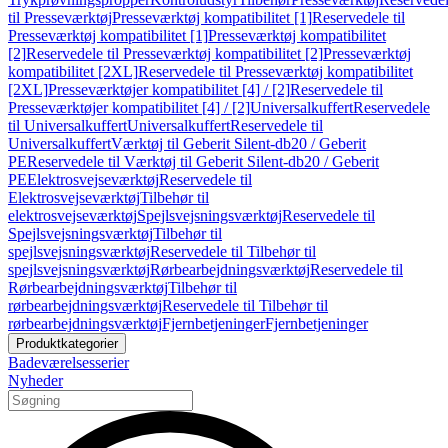
til Presseværktøj
Presseværktøj kompatibilitet [1]
Reservedele til
Presseværktøj kompatibilitet [1]
Presseværktøj kompatibilitet
[2]
Reservedele til Presseværktøj kompatibilitet [2]
Presseværktøj
kompatibilitet [2XL]
Reservedele til Presseværktøj kompatibilitet
[2XL]
Presseværktøjer kompatibilitet [4] / [2]
Reservedele til
Presseværktøjer kompatibilitet [4] / [2]
Universalkuffert
Reservedele
til Universalkuffert
Universalkuffert
Reservedele til
Universalkuffert
Værktøj til Geberit Silent-db20 / Geberit
PE
Reservedele til Værktøj til Geberit Silent-db20 / Geberit
PE
Elektrosvejseværktøj
Reservedele til
Elektrosvejseværktøj
Tilbehør til
elektrosvejseværktøj
Spejlsvejsningsværktøj
Reservedele til
Spejlsvejsningsværktøj
Tilbehør til
spejlsvejsningsværktøj
Reservedele til Tilbehør til
spejlsvejsningsværktøj
Rørbearbejdningsværktøj
Reservedele til
Rørbearbejdningsværktøj
Tilbehør til
rørbearbejdningsværktøj
Reservedele til Tilbehør til
rørbearbejdningsværktøj
Fjernbetjeninger
Fjernbetjeninger
Produktkategorier
Badeværelsesserier
Nyheder