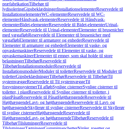
præfabrikation
Tilbehør til
lydisolering
Gipsbeklædninger
Installationselementer
Reservedele til
Installationselementer
WC-elementer
Reservedele til WC-
elementer
Håndvask-elementer
Reservedele til Håndvask-
elementer
Bidet-elementer
Reservedele til Bidet-elementer
Urinal-
elementer
Reservedele til Urinal-elementer
Elementer til brusenicher
med vægafløb
Reservedele til Elementer til brusenicher med
vægafløb
Elementer til armaturer og enheder
Reservedele til
Elementer til armaturer og enheder
Elementer til vaske- og
opvaskemaskiner
Reservedele til Elementer til vaske- og
opvaskemaskiner
Elementer til emner, som skal holde til store
belastninger
Tilbehør
Reservedele til
Tilbehør
Installationsmoduler
Reservedele til
Installationsmoduler
Moduler til toiletter
Reservedele til Moduler til
toiletter
Gipsbeklædninger
Tilbehør
Reservedele til Tilbehør
Til
systemvægge
Reservedele til Til systemvægge
Til
forsyningssystemer
Til afløb
Synlige cisterner
Synlige cisterner til
toiletter, i plast
Reservedele til Synlige cisterner til toiletter, i
plast
Påsat
Reservedele til Påsat
Højthængende
Reservedele til
Højthængende
Lavt- og højthængende
Reservedele til Lavt- og
højthængende
Skyllerør til synlige cisterner
Reservedele til Skyllerør
til synlige cisterner
Højthængende
Reservedele til
Højthængende
Lavt- og højthængende
Tilbehør
Reservedele til
Tilbehør
Tilslutninger
Reservedele til
Tilslutninger
Tætninger
Gummimanchetter
Nipler, rosetter og