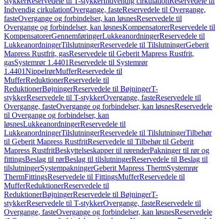
stykker
Reservedele til T-stykker
Indvendig cirkulation
Reservedele til
Indvendig cirkulation
Overgange, faste
Reservedele til Overgange,
faste
Overgange og forbindelser, kan løsnes
Reservedele til
Overgange og forbindelser, kan løsnes
Kompensatorer
Reservedele til
Kompensatorer
Gennemføringer
Lukkeanordninger
Reservedele til
Lukkeanordninger
Tilslutninger
Reservedele til Tilslutninger
Geberit
Mapress Rustfrit, gas
Reservedele til Geberit Mapress Rustfrit,
gas
Systemrør 1.4401
Reservedele til Systemrør
1.4401
Nippelrør
Muffer
Reservedele til
Muffer
Reduktioner
Reservedele til
Reduktioner
Bøjninger
Reservedele til Bøjninger
T-
stykker
Reservedele til T-stykker
Overgange, faste
Reservedele til
Overgange, faste
Overgange og forbindelser, kan løsnes
Reservedele
til Overgange og forbindelser, kan
løsnes
Lukkeanordninger
Reservedele til
Lukkeanordninger
Tilslutninger
Reservedele til Tilslutninger
Tilbehør
til Geberit Mapress Rustfrit
Reservedele til Tilbehør til Geberit
Mapress Rustfrit
Beskyttelseskapper til rørender
Pakninger til rør og
fittings
Beslag til rør
Beslag til tilslutninger
Reservedele til Beslag til
tilslutninger
Systempakninger
Geberit Mapress Therm
Systemrør
Therm
Fittings
Reservedele til Fittings
Muffer
Reservedele til
Muffer
Reduktioner
Reservedele til
Reduktioner
Bøjninger
Reservedele til Bøjninger
T-
stykker
Reservedele til T-stykker
Overgange, faste
Reservedele til
Overgange, faste
Overgange og forbindelser, kan løsnes
Reservedele