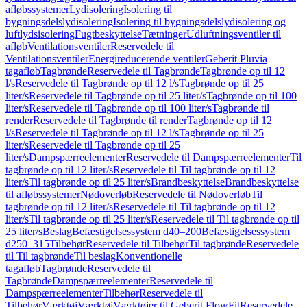
afløbssystemer
Lydisolering
Isolering til
bygningsdelslydisolering
Isolering til bygningsdelslydisolering og
luftlydsisolering
Fugtbeskyttelse
Tætninger
Udluftningsventiler til
afløb
Ventilationsventiler
Reservedele til
Ventilationsventiler
Energireducerende ventiler
Geberit Pluvia
tagafløb
Tagbrønde
Reservedele til Tagbrønde
Tagbrønde op til 12
l/s
Reservedele til Tagbrønde op til 12 l/s
Tagbrønde op til 25
liter/s
Reservedele til Tagbrønde op til 25 liter/s
Tagbrønde op til 100
liter/s
Reservedele til Tagbrønde op til 100 liter/s
Tagbrønde til
render
Reservedele til Tagbrønde til render
Tagbrønde op til 12
l/s
Reservedele til Tagbrønde op til 12 l/s
Tagbrønde op til 25
liter/s
Reservedele til Tagbrønde op til 25
liter/s
Dampspærreelementer
Reservedele til Dampspærreelementer
Til
tagbrønde op til 12 liter/s
Reservedele til Til tagbrønde op til 12
liter/s
Til tagbrønde op til 25 liter/s
Brandbeskyttelse
Brandbeskyttelse
til afløbssystemer
Nødoverløb
Reservedele til Nødoverløb
Til
tagbrønde op til 12 liter/s
Reservedele til Til tagbrønde op til 12
liter/s
Til tagbrønde op til 25 liter/s
Reservedele til Til tagbrønde op til
25 liter/s
Beslag
Befæstigelsessystem d40–200
Befæstigelsessystem
d250–315
Tilbehør
Reservedele til Tilbehør
Til tagbrønde
Reservedele
til Til tagbrønde
Til beslag
Konventionelle
tagafløb
Tagbrønde
Reservedele til
Tagbrønde
Dampspærreelementer
Reservedele til
Dampspærreelementer
Tilbehør
Reservedele til
Tilbehør
Værktøj
Værktøj
Værktøjer til Geberit FlowFit
Reservedele