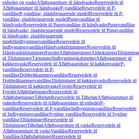
enheder og vaske
Afløbsgarniture til håndvaske
Reservedele til
Afløbsgarniture til håndvaske
P-vandlåse
Reservedele til P-
vandlåse
P-vandlåse, pladsbesparende model
Reservedele til P-
vandlåse, pladsbesparende model
Pungvandlåse til
håndvaske
Reservedele til Pungvandlåse til håndvaske
Pungvandlåse
til håndvaske, pladsbesparende model
Reservedele til Pungvandlåse
til håndvaske, pladsbesparende
model
Indbygningsvandlåse
Reservedele til
Indbygningsvandlåse
Håndvasktilslutninger
Reservedele til
Håndvasktilslutninger
Feroler
Afløbsbøjninger
Afdækninger
Tilslutning
til Tilslutninger
Tætninger
Indbygningskabinetter
Afløbsgarniture til
køkkenvaske
Reservedele til Afløbsgarniture til køkkenvaske
P-
vandlåse
Reservedele til P-
vandlåse
Dobbeltkammervandlåse
Reservedele til
Dobbeltkammervandlåse
Tilslutninger til køkkenvaske
Reservedele til
Tilslutninger til køkkenvaske
Feroler
Reservedele til
Feroler
Afløbsbøjninger
Reservedele til
Afløbsbøjninger
Tilbehør
Reservedele til Tilbehør
Afløbsgarniture til
enheder
Reservedele til Afløbsgarniture til enheder
P-
vandlåse
Reservedele til P-vandlåse
Indbygningsvandlåse
Reservedele
til Indbygningsvandlåse
Synlige vandlåse
Reservedele til Synlige
vandlåse
Tilslutninger
Reservedele til
Tilslutninger
Tilbehør
Afløbsgarniture til vaske
Reservedele til
Afløbsgarniture til vaske
Vandlåse
Reservedele til
Vandlåse
Afløbsbøjninger
Reservedele til