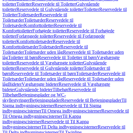
toiletter
Toiletter
Reservedele til Toiletter
Gulvstående
toiletter
Reservedele til Gulvstående toiletter
Toiletter
Reservedele til
Toiletter
Toiletsæder
Reservedele til
Toiletsæder
Toiletsæder
Reservedele til
Toiletsæder
Komforttoiletter
Reservedele til
Komforttoiletter
Forhøjede toiletter
Reservedele til Forhøjede
toiletter
Forlængede toiletter
Reservedele til Forlængede
toiletter
Komforttoiletsæder
Reservedele til
Komforttoiletsæder
Toiletsæder
Reservedele til
Toiletsæder
Toiletsæder uden låg
Reservedele til Toiletsæder uden
låg
Toiletter til børn
Reservedele til Toiletter til børn
Væghængte
toiletter
Reservedele til Væghængte toiletter
Gulvstående
toiletter
Reservedele til Gulvstående toiletter
Toiletsæder til
børn
Reservedele til Toiletsæder til børn
Toiletsæder
Reservedele til
Toiletsæder
Toiletsæder uden låg
Reservedele til Toiletsæder uden
låg
Bideter
Væghængte bideter
Reservedele til Væghængte
bideter
Gulvstående bideter
Tilbehør
Reservedele til
Tilbehør
Betjeningsplader og WC-
skyllestyringer
Betjeningsplader
Reservedele til Betjeningsplader
Til
Sigma indbygningscisterner
Reservedele til Til Sigma
indbygningscisterner
Til Omega indbygningscisterner
Reservedele til
Til Omega indbygningscisterner
Til Kappa
indbygningscisterner
Reservedele til Til Kappa
indbygningscisterner
Til Delta indbygningscisterner
Reservedele til
Til Delta indbygningscisterner
Til Twinline