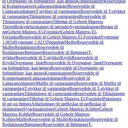
til Overgange og forbindelser, kan løsnes
Kompensatorer
Reservedele
til Kompensatorer
Lukkeanordninger
Reservedele til
Lukkeanordninger
T-stykker til varmeanlæg
Reservedele til T-stykker
til varmeanlæg
Tilslutninger til varmeanlæg
Reservedele til
Tilslutninger til varmeanlæg
Tilbehør til Geberit Mapress
Therm
Beskyttelseskapper til rørender
Systempakninger
Beslag til
rør
Geberit Mapress El-Forzinket
Geberit Mapress El-
Forzinket
Reservedele til Geberit Mapress El-Forzinket
Systemrør
1.0034
Systemrør 1.0215
Nippelrør
Muffer
Reservedele til
Muffer
Reduktioner
Reservedele til
Reduktioner
Bøjninger
Reservedele til Bøjninger
T-
stykker
Reservedele til T-stykker
Kryds
Reservedele til
Kryds
Overgange, faste
Reservedele til Overgange, faste
Overgange
og forbindelser, kan løsnes
Reservedele til Overgange og
forbindelser, kan løsnes
Kompensatorer
Reservedele til
Kompensatorer
Lukkeanordninger
Reservedele til
Lukkeanordninger
Muffer til varmeanlæg
Reservedele til Muffer til
varmeanlæg
T-stykker til varmeanlæg
Reservedele til T-stykker til
varmeanlæg
Tilslutninger til varmeanlæg
Reservedele til Tilslutninger
til varmeanlæg
Tilbehør til Geberit Mapress El-Forzinket
Pakninger
til rør og fittings
Afdækninger til rør
Beslag til rør
Beslag til
tilslutninger
Systempakninger
Geberit Mapress Kobber
Geberit
Mapress Kobber
Reservedele til Geberit Mapress
Kobber
Muffer
Reservedele til Muffer
Reduktioner
Reservedele til
Reduktioner
Bøjninger
Reservedele til Bøjninger
T-