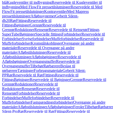
blå
Kugleventiler til indbygning
Reservedele til Kugleventiler til
indbygning
Med FlowFit pressetilslutninger
Reservedele til Med
FlowFit pressetilslutninger
Kontraventiler
Med Mapress
pressetilslutninger
Afløbssystemer
Geberit Silent-
db20
Rør
Fittings
Reservedele til
Fittings
Bøjninger
Grenrør
Reservedele til
Grenrør
Reduktioner
Renserør
Reservedele til Renserør
Fittings
SuperTube
Bøjninger
Specielle fittings
Forbindelser
Reservedele til
Forbindelser
Svejseforbindelser
Muffeforbindelser
Reservedele til
Muffeforbindelser
Kromstålskoblinger
Overgange på andre
materialer
Reservedele til Overgange på andre
materialer
Afløbstilslutninger
Reservedele til
Afløbstilslutninger
Afløbsbøjninger
Reservedele til
Afløbsbøjninger
Overgangsmuffer
Reservedele til
Overgangsmuffer
Tilbehør
Rørbærere
Beslag til
rørbærere
Tætninger
Forbrugsmateriale
Geberit Silent-
PP
Rør
Reservedele til Rør
Fittings
Reservedele til
Fittings
Bøjninger
Reservedele til Bøjninger
Grenrør
Reservedele til
Grenrør
Reduktioner
Reservedele til
Reduktioner
Renserør
Reservedele til
Renserør
Forbindelser
Reservedele til
Forbindelser
Muffeforbindelser
Reservedele til
Muffeforbindelser
Fastspændingsforbindelser
Overgange på andre
materialer
Afløbstilslutninger
Afløbsbøjninger
Feroler
Tilbehør
Rørbærer
Silent-Pro
Rør
Reservedele til Rør
Fittings
Reservedele til