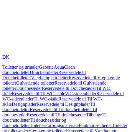
DK
Toiletter og urinaler
Geberit AquaClean
douchetoiletter
Douchetoiletter
Reservedele til
Douchetoiletter
Væghængte toiletter
Reservedele til Væghængte
toiletter
Gulvstående toiletter
Reservedele til Gulvstående
toiletter
Douchesæder
Reservedele til Douchesæder
Til WC-
skåle
Reservedele til Til WC-skåle
WC-sideenheder
Reservedele til
WC-sideenheder
Til WC-skåle
Reservedele til Til WC-
skåle
Designplader
Reservedele til Designplader
Til
douchetoiletter
Reservedele til Til douchetoiletter
Til
douchesæder
Reservedele til Til douchesæder
Tilbehør
Til
douchetoiletter
Til douchesæder og
douchetoiletter
Toiletter
Forbrugsmateriale
Funktionsenheder
Toiletter
og toiletsæder
Væghængte toiletter
Reservedele til Væghængte