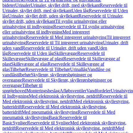
bideter
Urinaler
Urinaler, skyllet drift, med skyllekant
Reservedele til
Urinaler, skyllet drift, med skyllekant
Uden låg
Reservedele til Uden
låg
Urinaler, skyllet drift, uden skyllekant
Reservedele til Urinaler,
skyllet drift, uden skyllekant
Til synlig urinalstyring eller
urinalstyring til indbygning
Reservedele til Til synlig urinalstyring
eller urinalstyring til indbygning
Med integreret
urinalstyring
Reservedele til Med integreret urinalstyring
Til integreret
urinalstyring
Reservedele til Til integreret urinalstyring
Urinaler, drift
uden vand
Reservedele til Urinaler, drift uden vand
Uden
låg
Reservedele til Uden låg
Skillevægge
Reservedele til
Skillevægge
Skillevægge af plast
Reservedele til Skillevægge af
plast
Skillevægge af glas
Reservedele til Skillevægge af
glas
Tilbehør
Reservedele til Tilbehør
Urinallåg
Vandlåse og
vandlåstilbehør
Skyllerør, skyllerørsbøjninger og
overgange
Reservedele til Skyllerør, skyllerørsbøjninger og
overgange
Tilbehør til
sprøjtehoved
Monteringsbeslag
Afløbsventiler
Vandfordeler
Urinalstyri
til Indbygning
Med elektronisk skyllestyring, netdrift
Reservedele til
Med elektronisk skyllestyring, netdrift
Med elektronisk skyllestyring,
batteridrift
Reservedele til Med elektronisk skyllestyring,
batteridrift
Med pneumatisk skyllestyring
Reservedele til Med
pneumatisk skyllestyring
Basic
Reservedele til
Basic
Synlige
Reservedele til Synlige
Med elektronisk skyllestyring,
netdrift
Reservedele til Med elektronisk skyllestyring, netdrift
Med