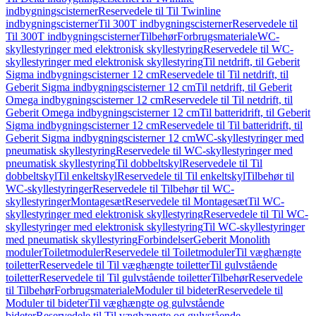
indbygningscisterner
Reservedele til Til Twinline
indbygningscisterner
Til 300T indbygningscisterner
Reservedele til
Til 300T indbygningscisterner
Tilbehør
Forbrugsmateriale
WC-
skyllestyringer med elektronisk skyllestyring
Reservedele til WC-
skyllestyringer med elektronisk skyllestyring
Til netdrift, til Geberit
Sigma indbygningscisterner 12 cm
Reservedele til Til netdrift, til
Geberit Sigma indbygningscisterner 12 cm
Til netdrift, til Geberit
Omega indbygningscisterner 12 cm
Reservedele til Til netdrift, til
Geberit Omega indbygningscisterner 12 cm
Til batteridrift, til Geberit
Sigma indbygningscisterner 12 cm
Reservedele til Til batteridrift, til
Geberit Sigma indbygningscisterner 12 cm
WC-skyllestyringer med
pneumatisk skyllestyring
Reservedele til WC-skyllestyringer med
pneumatisk skyllestyring
Til dobbeltskyl
Reservedele til Til
dobbeltskyl
Til enkeltskyl
Reservedele til Til enkeltskyl
Tilbehør til
WC-skyllestyringer
Reservedele til Tilbehør til WC-
skyllestyringer
Montagesæt
Reservedele til Montagesæt
Til WC-
skyllestyringer med elektronisk skyllestyring
Reservedele til Til WC-
skyllestyringer med elektronisk skyllestyring
Til WC-skyllestyringer
med pneumatisk skyllestyring
Forbindelser
Geberit Monolith
moduler
Toiletmoduler
Reservedele til Toiletmoduler
Til væghængte
toiletter
Reservedele til Til væghængte toiletter
Til gulvstående
toiletter
Reservedele til Til gulvstående toiletter
Tilbehør
Reservedele
til Tilbehør
Forbrugsmateriale
Moduler til bideter
Reservedele til
Moduler til bideter
Til væghængte og gulvstående
bideter
Reservedele til Til væghængte og gulvstående