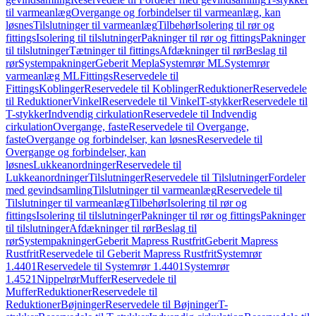
til varmeanlæg
Overgange og forbindelser til varmeanlæg, kan
løsnes
Tilslutninger til varmeanlæg
Tilbehør
Isolering til rør og
fittings
Isolering til tilslutninger
Pakninger til rør og fittings
Pakninger
til tilslutninger
Tætninger til fittings
Afdækninger til rør
Beslag til
rør
Systempakninger
Geberit Mepla
Systemrør ML
Systemrør
varmeanlæg ML
Fittings
Reservedele til
Fittings
Koblinger
Reservedele til Koblinger
Reduktioner
Reservedele
til Reduktioner
Vinkel
Reservedele til Vinkel
T-stykker
Reservedele til
T-stykker
Indvendig cirkulation
Reservedele til Indvendig
cirkulation
Overgange, faste
Reservedele til Overgange,
faste
Overgange og forbindelser, kan løsnes
Reservedele til
Overgange og forbindelser, kan
løsnes
Lukkeanordninger
Reservedele til
Lukkeanordninger
Tilslutninger
Reservedele til Tilslutninger
Fordeler
med gevindsamling
Tilslutninger til varmeanlæg
Reservedele til
Tilslutninger til varmeanlæg
Tilbehør
Isolering til rør og
fittings
Isolering til tilslutninger
Pakninger til rør og fittings
Pakninger
til tilslutninger
Afdækninger til rør
Beslag til
rør
Systempakninger
Geberit Mapress Rustfrit
Geberit Mapress
Rustfrit
Reservedele til Geberit Mapress Rustfrit
Systemrør
1.4401
Reservedele til Systemrør 1.4401
Systemrør
1.4521
Nippelrør
Muffer
Reservedele til
Muffer
Reduktioner
Reservedele til
Reduktioner
Bøjninger
Reservedele til Bøjninger
T-