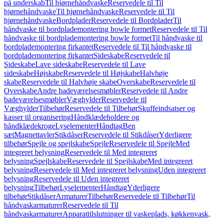
på underskab
Til hjørnehåndvaske
Reservedele til Til
hjørnehåndvaske
Til hjørnehåndvaske
Reservedele til Til
hjørnehåndvaske
Bordplader
Reservedele til Bordplader
Til
håndvaske til bordplademontering bowle formet
Reservedele til Til
håndvaske til bordplademontering bowle formet
Til håndvaske til
bordplademontering firkantet
Reservedele til Til håndvaske til
bordplademontering firkantet
Sideskabe
Reservedele til
Sideskabe
Lave sideskabe
Reservedele til Lave
sideskabe
Højskabe
Reservedele til Højskabe
Halvhøje
skabe
Reservedele til Halvhøje skabe
Overskabe
Reservedele til
Overskabe
Andre badeværelsesmøbler
Reservedele til Andre
badeværelsesmøbler
Væghylder
Reservedele til
Væghylder
Tilbehør
Reservedele til Tilbehør
Skuffeindsatser og
kasser til organisering
Håndklædeholdere og
håndklædekroge
Lyselementer
Håndtag
Ben
sæt
Magnettavler
Stikdåser
Reservedele til Stikdåser
Yderligere
tilbehør
Spejle og spejlskabe
Spejle
Reservedele til Spejle
Med
integreret belysning
Reservedele til Med integreret
belysning
Spejlskabe
Reservedele til Spejlskabe
Med integreret
belysning
Reservedele til Med integreret belysning
Uden integreret
belysning
Reservedele til Uden integreret
belysning
Tilbehør
Lyselementer
Håndtag
Yderligere
tilbehør
Stikdåser
Armaturer
Tilbehør
Reservedele til Tilbehør
Til
håndvaskarmaturer
Reservedele til Til
håndvaskarmaturer
Apparattilslutninger til vaskeplads, køkkenvask,