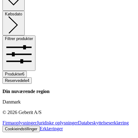
Købsdato
Filtrer produkter
Produkter
6
Reservedele
4
Din nuværende region
Danmark
©
2026
Geberit A/S
Firmaoplysninger
Juridiske oplysninger
Databeskyttelseserklæring
Erklæringer
Cookieindstillinger