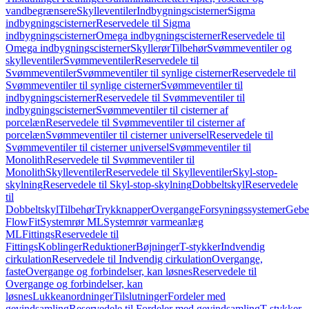
vandbegrænsere
Skylleventiler
Indbygningscisterner
Sigma
indbygningscisterner
Reservedele til Sigma
indbygningscisterner
Omega indbygningscisterner
Reservedele til
Omega indbygningscisterner
Skyllerør
Tilbehør
Svømmeventiler og
skylleventiler
Svømmeventiler
Reservedele til
Svømmeventiler
Svømmeventiler til synlige cisterner
Reservedele til
Svømmeventiler til synlige cisterner
Svømmeventiler til
indbygningscisterner
Reservedele til Svømmeventiler til
indbygningscisterner
Svømmeventiler til cisterner af
porcelæn
Reservedele til Svømmeventiler til cisterner af
porcelæn
Svømmeventiler til cisterner universel
Reservedele til
Svømmeventiler til cisterner universel
Svømmeventiler til
Monolith
Reservedele til Svømmeventiler til
Monolith
Skylleventiler
Reservedele til Skylleventiler
Skyl-stop-
skylning
Reservedele til Skyl-stop-skylning
Dobbeltskyl
Reservedele
til
Dobbeltskyl
Tilbehør
Trykknapper
Overgange
Forsyningssystemer
Geber
FlowFit
Systemrør ML
Systemrør varmeanlæg
ML
Fittings
Reservedele til
Fittings
Koblinger
Reduktioner
Bøjninger
T-stykker
Indvendig
cirkulation
Reservedele til Indvendig cirkulation
Overgange,
faste
Overgange og forbindelser, kan løsnes
Reservedele til
Overgange og forbindelser, kan
løsnes
Lukkeanordninger
Tilslutninger
Fordeler med
gevindsamling
Reservedele til Fordeler med gevindsamling
T-stykker