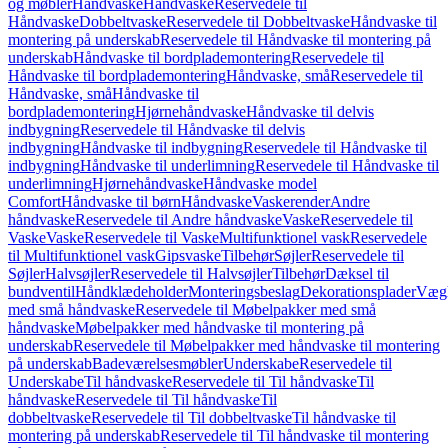
og møbler
Håndvaske
Håndvaske
Reservedele til
Håndvaske
Dobbeltvaske
Reservedele til Dobbeltvaske
Håndvaske til
montering på underskab
Reservedele til Håndvaske til montering på
underskab
Håndvaske til bordplademontering
Reservedele til
Håndvaske til bordplademontering
Håndvaske, små
Reservedele til
Håndvaske, små
Håndvaske til
bordplademontering
Hjørnehåndvaske
Håndvaske til delvis
indbygning
Reservedele til Håndvaske til delvis
indbygning
Håndvaske til indbygning
Reservedele til Håndvaske til
indbygning
Håndvaske til underlimning
Reservedele til Håndvaske til
underlimning
Hjørnehåndvaske
Håndvaske model
Comfort
Håndvaske til børn
Håndvaske
Vaskerender
Andre
håndvaske
Reservedele til Andre håndvaske
Vaske
Reservedele til
Vaske
Vaske
Reservedele til Vaske
Multifunktionel vask
Reservedele
til Multifunktionel vask
Gipsvaske
Tilbehør
Søjler
Reservedele til
Søjler
Halvsøjler
Reservedele til Halvsøjler
Tilbehør
Dæksel til
bundventil
Håndklædeholder
Monteringsbeslag
Dekorationsplader
Vægh
med små håndvaske
Reservedele til Møbelpakker med små
håndvaske
Møbelpakker med håndvaske til montering på
underskab
Reservedele til Møbelpakker med håndvaske til montering
på underskab
Badeværelsesmøbler
Underskabe
Reservedele til
Underskabe
Til håndvaske
Reservedele til Til håndvaske
Til
håndvaske
Reservedele til Til håndvaske
Til
dobbeltvaske
Reservedele til Til dobbeltvaske
Til håndvaske til
montering på underskab
Reservedele til Til håndvaske til montering