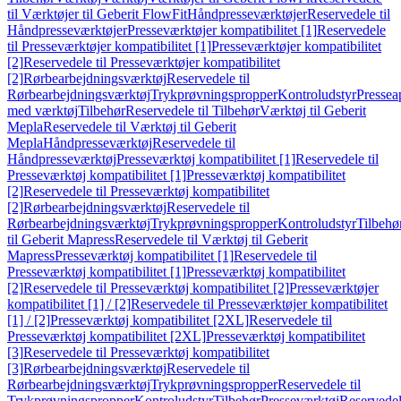
til Værktøjer til Geberit FlowFit
Håndpresseværktøjer
Reservedele til
Håndpresseværktøjer
Presseværktøjer kompatibilitet [1]
Reservedele
til Presseværktøjer kompatibilitet [1]
Presseværktøjer kompatibilitet
[2]
Reservedele til Presseværktøjer kompatibilitet
[2]
Rørbearbejdningsværktøj
Reservedele til
Rørbearbejdningsværktøj
Trykprøvningspropper
Kontroludstyr
Pressea
med værktøj
Tilbehør
Reservedele til Tilbehør
Værktøj til Geberit
Mepla
Reservedele til Værktøj til Geberit
Mepla
Håndpresseværktøj
Reservedele til
Håndpresseværktøj
Presseværktøj kompatibilitet [1]
Reservedele til
Presseværktøj kompatibilitet [1]
Presseværktøj kompatibilitet
[2]
Reservedele til Presseværktøj kompatibilitet
[2]
Rørbearbejdningsværktøj
Reservedele til
Rørbearbejdningsværktøj
Trykprøvningspropper
Kontroludstyr
Tilbehø
til Geberit Mapress
Reservedele til Værktøj til Geberit
Mapress
Presseværktøj kompatibilitet [1]
Reservedele til
Presseværktøj kompatibilitet [1]
Presseværktøj kompatibilitet
[2]
Reservedele til Presseværktøj kompatibilitet [2]
Presseværktøjer
kompatibilitet [1] / [2]
Reservedele til Presseværktøjer kompatibilitet
[1] / [2]
Presseværktøj kompatibilitet [2XL]
Reservedele til
Presseværktøj kompatibilitet [2XL]
Presseværktøj kompatibilitet
[3]
Reservedele til Presseværktøj kompatibilitet
[3]
Rørbearbejdningsværktøj
Reservedele til
Rørbearbejdningsværktøj
Trykprøvningspropper
Reservedele til
Trykprøvningspropper
Kontroludstyr
Tilbehør
Presseværktøj
Reservede