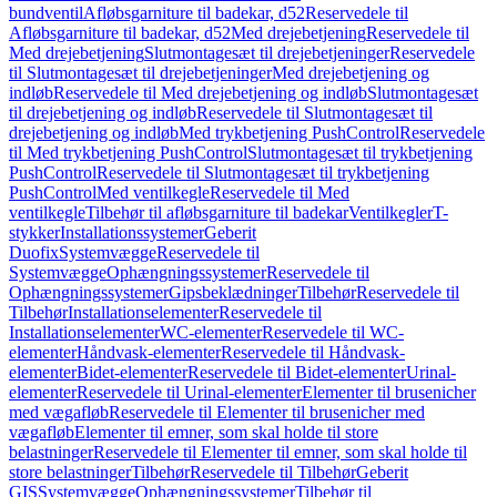
bundventil
Afløbsgarniture til badekar, d52
Reservedele til
Afløbsgarniture til badekar, d52
Med drejebetjening
Reservedele til
Med drejebetjening
Slutmontagesæt til drejebetjeninger
Reservedele
til Slutmontagesæt til drejebetjeninger
Med drejebetjening og
indløb
Reservedele til Med drejebetjening og indløb
Slutmontagesæt
til drejebetjening og indløb
Reservedele til Slutmontagesæt til
drejebetjening og indløb
Med trykbetjening PushControl
Reservedele
til Med trykbetjening PushControl
Slutmontagesæt til trykbetjening
PushControl
Reservedele til Slutmontagesæt til trykbetjening
PushControl
Med ventilkegle
Reservedele til Med
ventilkegle
Tilbehør til afløbsgarniture til badekar
Ventilkegler
T-
stykker
Installationssystemer
Geberit
Duofix
Systemvægge
Reservedele til
Systemvægge
Ophængningssystemer
Reservedele til
Ophængningssystemer
Gipsbeklædninger
Tilbehør
Reservedele til
Tilbehør
Installationselementer
Reservedele til
Installationselementer
WC-elementer
Reservedele til WC-
elementer
Håndvask-elementer
Reservedele til Håndvask-
elementer
Bidet-elementer
Reservedele til Bidet-elementer
Urinal-
elementer
Reservedele til Urinal-elementer
Elementer til brusenicher
med vægafløb
Reservedele til Elementer til brusenicher med
vægafløb
Elementer til emner, som skal holde til store
belastninger
Reservedele til Elementer til emner, som skal holde til
store belastninger
Tilbehør
Reservedele til Tilbehør
Geberit
GIS
Systemvægge
Ophængningssystemer
Tilbehør til