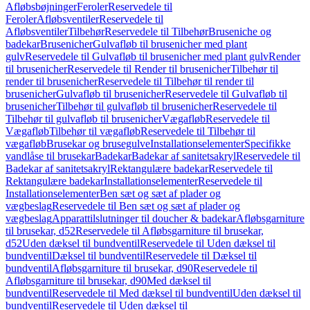
Afløbsbøjninger
Feroler
Reservedele til
Feroler
Afløbsventiler
Reservedele til
Afløbsventiler
Tilbehør
Reservedele til Tilbehør
Bruseniche og
badekar
Brusenicher
Gulvafløb til brusenicher med plant
gulv
Reservedele til Gulvafløb til brusenicher med plant gulv
Render
til brusenicher
Reservedele til Render til brusenicher
Tilbehør til
render til brusenicher
Reservedele til Tilbehør til render til
brusenicher
Gulvafløb til brusenicher
Reservedele til Gulvafløb til
brusenicher
Tilbehør til gulvafløb til brusenicher
Reservedele til
Tilbehør til gulvafløb til brusenicher
Vægafløb
Reservedele til
Vægafløb
Tilbehør til vægafløb
Reservedele til Tilbehør til
vægafløb
Brusekar og brusegulve
Installationselementer
Specifikke
vandlåse til brusekar
Badekar
Badekar af sanitetsakryl
Reservedele til
Badekar af sanitetsakryl
Rektangulære badekar
Reservedele til
Rektangulære badekar
Installationselementer
Reservedele til
Installationselementer
Ben sæt og sæt af plader og
vægbeslag
Reservedele til Ben sæt og sæt af plader og
vægbeslag
Apparattilslutninger til doucher & badekar
Afløbsgarniture
til brusekar, d52
Reservedele til Afløbsgarniture til brusekar,
d52
Uden dæksel til bundventil
Reservedele til Uden dæksel til
bundventil
Dæksel til bundventil
Reservedele til Dæksel til
bundventil
Afløbsgarniture til brusekar, d90
Reservedele til
Afløbsgarniture til brusekar, d90
Med dæksel til
bundventil
Reservedele til Med dæksel til bundventil
Uden dæksel til
bundventil
Reservedele til Uden dæksel til