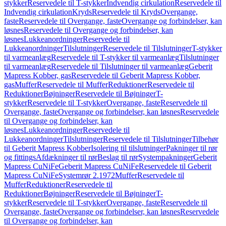
stykker
Reservedele til T-stykker
Indvendig cirkulation
Reservedele til
Indvendig cirkulation
Kryds
Reservedele til Kryds
Overgange,
faste
Reservedele til Overgange, faste
Overgange og forbindelser, kan
løsnes
Reservedele til Overgange og forbindelser, kan
løsnes
Lukkeanordninger
Reservedele til
Lukkeanordninger
Tilslutninger
Reservedele til Tilslutninger
T-stykker
til varmeanlæg
Reservedele til T-stykker til varmeanlæg
Tilslutninger
til varmeanlæg
Reservedele til Tilslutninger til varmeanlæg
Geberit
Mapress Kobber, gas
Reservedele til Geberit Mapress Kobber,
gas
Muffer
Reservedele til Muffer
Reduktioner
Reservedele til
Reduktioner
Bøjninger
Reservedele til Bøjninger
T-
stykker
Reservedele til T-stykker
Overgange, faste
Reservedele til
Overgange, faste
Overgange og forbindelser, kan løsnes
Reservedele
til Overgange og forbindelser, kan
løsnes
Lukkeanordninger
Reservedele til
Lukkeanordninger
Tilslutninger
Reservedele til Tilslutninger
Tilbehør
til Geberit Mapress Kobber
Isolering til tilslutninger
Pakninger til rør
og fittings
Afdækninger til rør
Beslag til rør
Systempakninger
Geberit
Mapress CuNiFe
Geberit Mapress CuNiFe
Reservedele til Geberit
Mapress CuNiFe
Systemrør 2.1972
Muffer
Reservedele til
Muffer
Reduktioner
Reservedele til
Reduktioner
Bøjninger
Reservedele til Bøjninger
T-
stykker
Reservedele til T-stykker
Overgange, faste
Reservedele til
Overgange, faste
Overgange og forbindelser, kan løsnes
Reservedele
til Overgange og forbindelser, kan