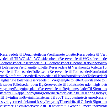
Reservedele til Douchetoiletter
Væghængte toiletter
Reservedele til Væg
vedele til Til WC-skåle
WC-sideenheder
Reservedele til WC-sideenhede
l douchesæder
Reservedele til Til douchesæder
Tilbehør
Til douchetoilett
g toiletsæder
Væghængte toiletter
Reservedele til Væghængte toiletter
Toi
vedele til Toiletsæder
Toiletsæder
Reservedele til Toiletsæder
Komforttoil
tter
Komforttoiletsæder
Reservedele til Komforttoiletsæder
Toiletsæder
R
æghængte toiletter
Reservedele til Væghængte toiletter
Gulvstående toil
iletsæder
Toiletsæder uden låg
Reservedele til Toiletsæder uden låg
Bidet
styringer
Betjeningsplader
Reservedele til Betjeningsplader
Til Sigma in
sterner
Til Kappa indbygningscisterner
Reservedele til Til Kappa indbyg
 Til Twinline indbygningscisterner
Til 300T indbygningscisterner
Reserve
styringer med elektronisk skyllestyring
Til netdrift, til Geberit Sigma 
scisterner 12 cm
Reservedele til Til netdrift, til Geberit Omega indbygn