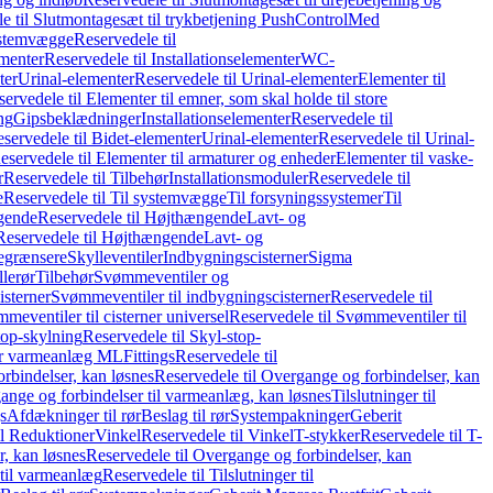
e til Slutmontagesæt til trykbetjening PushControl
Med
stemvægge
Reservedele til
ementer
Reservedele til Installationselementer
WC-
ter
Urinal-elementer
Reservedele til Urinal-elementer
Elementer til
ervedele til Elementer til emner, som skal holde til store
ing
Gipsbeklædninger
Installationselementer
Reservedele til
servedele til Bidet-elementer
Urinal-elementer
Reservedele til Urinal-
eservedele til Elementer til armaturer og enheder
Elementer til vaske-
r
Reservedele til Tilbehør
Installationsmoduler
Reservedele til
e
Reservedele til Til systemvægge
Til forsyningssystemer
Til
gende
Reservedele til Højthængende
Lavt- og
Reservedele til Højthængende
Lavt- og
begrænsere
Skylleventiler
Indbygningscisterner
Sigma
lerør
Tilbehør
Svømmeventiler og
isterner
Svømmeventiler til indbygningscisterner
Reservedele til
meventiler til cisterner universel
Reservedele til Svømmeventiler til
top-skylning
Reservedele til Skyl-stop-
r varmeanlæg ML
Fittings
Reservedele til
rbindelser, kan løsnes
Reservedele til Overgange og forbindelser, kan
ange og forbindelser til varmeanlæg, kan løsnes
Tilslutninger til
gs
Afdækninger til rør
Beslag til rør
Systempakninger
Geberit
il Reduktioner
Vinkel
Reservedele til Vinkel
T-stykker
Reservedele til T-
, kan løsnes
Reservedele til Overgange og forbindelser, kan
 til varmeanlæg
Reservedele til Tilslutninger til