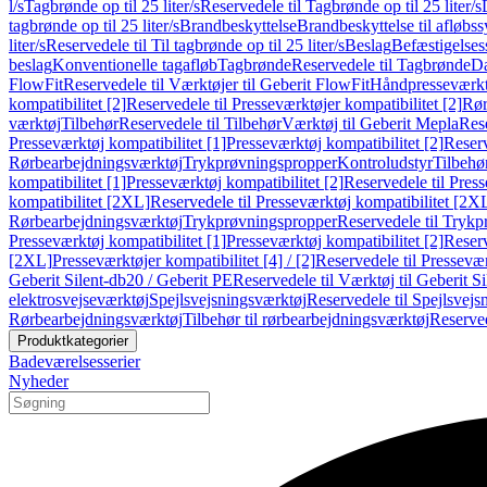
l/s
Tagbrønde op til 25 liter/s
Reservedele til Tagbrønde op til 25 liter/s
tagbrønde op til 25 liter/s
Brandbeskyttelse
Brandbeskyttelse til afløbs
liter/s
Reservedele til Til tagbrønde op til 25 liter/s
Beslag
Befæstigelse
beslag
Konventionelle tagafløb
Tagbrønde
Reservedele til Tagbrønde
Da
FlowFit
Reservedele til Værktøjer til Geberit FlowFit
Håndpresseværkt
kompatibilitet [2]
Reservedele til Presseværktøjer kompatibilitet [2]
Rør
værktøj
Tilbehør
Reservedele til Tilbehør
Værktøj til Geberit Mepla
Rese
Presseværktøj kompatibilitet [1]
Presseværktøj kompatibilitet [2]
Reserv
Rørbearbejdningsværktøj
Trykprøvningspropper
Kontroludstyr
Tilbehø
kompatibilitet [1]
Presseværktøj kompatibilitet [2]
Reservedele til Press
kompatibilitet [2XL]
Reservedele til Presseværktøj kompatibilitet [2X
Rørbearbejdningsværktøj
Trykprøvningspropper
Reservedele til Tryk
Presseværktøj kompatibilitet [1]
Presseværktøj kompatibilitet [2]
Reserv
[2XL]
Presseværktøjer kompatibilitet [4] / [2]
Reservedele til Presseværk
Geberit Silent-db20 / Geberit PE
Reservedele til Værktøj til Geberit S
elektrosvejseværktøj
Spejlsvejsningsværktøj
Reservedele til Spejlsvejs
Rørbearbejdningsværktøj
Tilbehør til rørbearbejdningsværktøj
Reserved
Produktkategorier
Badeværelsesserier
Nyheder