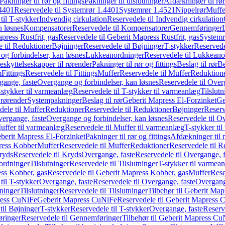
Pakninger til rør og fittings
Pakninger til tilslutninger
Afdækninger til rør
4401
Reservedele til Systemrør 1.4401
Systemrør 1.4521
Nippelrør
Muffe
til T-stykker
Indvendig cirkulation
Reservedele til Indvendig cirkulation
n løsnes
Kompensatorer
Reservedele til Kompensatorer
Gennemføringer
press Rustfrit, gas
Reservedele til Geberit Mapress Rustfrit, gas
Systemr
 til Reduktioner
Bøjninger
Reservedele til Bøjninger
T-stykker
Reservede
og forbindelser, kan løsnes
Lukkeanordninger
Reservedele til Lukkeano
eskyttelseskapper til rørender
Pakninger til rør og fittings
Beslag til rør
Be
m
Fittings
Reservedele til Fittings
Muffer
Reservedele til Muffer
Reduktion
gange, faste
Overgange og forbindelser, kan løsnes
Reservedele til Over
-stykker til varmeanlæg
Reservedele til T-stykker til varmeanlæg
Tilslut
 rørender
Systempakninger
Beslag til rør
Geberit Mapress El-Forzinket
Ge
dele til Muffer
Reduktioner
Reservedele til Reduktioner
Bøjninger
Reserv
vergange, faste
Overgange og forbindelser, kan løsnes
Reservedele til O
uffer til varmeanlæg
Reservedele til Muffer til varmeanlæg
T-stykker ti
eberit Mapress El-Forzinket
Pakninger til rør og fittings
Afdækninger til 
press Kobber
Muffer
Reservedele til Muffer
Reduktioner
Reservedele til R
ryds
Reservedele til Kryds
Overgange, faste
Reservedele til Overgange, f
ordninger
Tilslutninger
Reservedele til Tilslutninger
T-stykker til varmea
ss Kobber, gas
Reservedele til Geberit Mapress Kobber, gas
Muffer
Rese
til T-stykker
Overgange, faste
Reservedele til Overgange, faste
Overgange
ninger
Tilslutninger
Reservedele til Tilslutninger
Tilbehør til Geberit Ma
ress CuNiFe
Geberit Mapress CuNiFe
Reservedele til Geberit Mapress
til Bøjninger
T-stykker
Reservedele til T-stykker
Overgange, faste
Reserv
ringer
Reservedele til Gennemføringer
Tilbehør til Geberit Mapress C