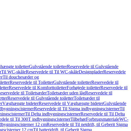
hængte toiletter
Gulvstående toiletter
Reservedele til Gulvstående
r
Til WC-skåle
Reservedele til Til WC-skåle
Designplader
Reservedele
er
Til douchesæder og
letter
Reservedele til Toiletter
Gulvstående toiletter
Reservedele til
etter
Reservedele til Komforttoiletter
Forhøjede toiletter
Reservedele til
eservedele til Toiletsæder
Toiletsæder uden låg
Reservedele til
etter
Reservedele til Gulvstående toiletter
Toiletsæder til
er
Væghængte bideter
Reservedele til Væghængte bideter
Gulvstående
dbygningscisterner
Reservedele til Til Sigma indbygningscisterner
Til
ningscisterner
Til Delta indbygningscisterner
Reservedele til Til Delta
dele til Til 300T indbygningscisterner
Tilbehør
Forbrugsmateriale
WC-
indbygningscisterner 12 cm
Reservedele til Til netdrift, til Geberit Sigma
ingscisterner 12 cm
Til batteridrift, til Geberit Sigma