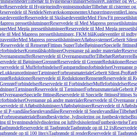
ylningsenheder
Tilbehør til hygiejneskylninger
Sensorer
Cisterner og WC-
er
Reservedele til Hygiejneindbygningsmoduler
Tilbehør til cisterner 
Reservedele til Netdele
Netværkskomponenter
Afspærringsventiler
Liges
sædeventiler
Reservedele til Skråsædeventiler
Med FlowFit pressetilslut
press pressetilslutninger
Reservedele til Med Mapress pressetilslutnin
nger
Med Mepla pressetilslutninger
Reservedele til Med Mepla pressetils
le til Med Mapress pressetilslutninger, FKM blå
Kugleventiler til indb
raventiler
Med Mapress pressetilslutninger
Afløbssystemer
Geberit Silen
r
Reservedele til Renserør
Fittings SuperTube
Bøjninger
Specielle fittings
eforbindelser
Kromstålskoblinger
Overgange på andre materialer
Reserve
Overgangsmuffer
Reservedele til Overgangsmuffer
Tilbehør
Rørbærere
Be
ervedele til Bøjninger
Grenrør
Reservedele til Grenrør
Reduktioner
Reser
servedele til Muffeforbindelser
Fastspændingsforbindelser
Overgange p
e
Lukkeanordninger
Tætninger
Forbrugsmateriale
Geberit Silent-Pro
Rør
R
enrør
Reduktioner
Reservedele til Reduktioner
Renserør
Reservedele til R
 Grenrør
Forbindelser
Reservedele til Forbindelser
Muffeforbindelser
Rese
dninger
Tætninger
Reservedele til Tætninger
Forbrugsmateriale
Geberit 
ør
Overgange
Specielle fittings
Reservedele til Specielle fittings
Fittings 
eforbindelser
Overgange på andre materialer
Reservedele til Overgange 
servedele til Afløbstilslutninger
Afløbsbøjninger
Reservedele til Afløbsb
e til P-vandlåse
Sneglevandlåse
Reservedele til Sneglevandlåse
Tilbehør
r
Forbrugsmateriale
Brandbeskyttelse, lydisolering og fugtbeskyttelse
Bra
ring til bygningsdelslydisolering og luftlydsisolering
Fugtbeskyttelse
Tætn
Tagbrønde
Reservedele til Tagbrønde
Tagbrønde op til 12 l/s
Reservedele 
agbrønde op til 100 liter/s
Tagbrønde til render
Reservedele til Tagbrønde