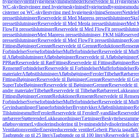
hygiejnesystem
Hygiejneskylningsenheder
Reservedele til Hygiejnesk
WC-skyllestyringer med hygiejneskylning
Hygiejneindbygningsmodul
cisterner og WC-skyllestyring med hygiejneskylning
Sensorer
Netdele
pressetilslutninger
Reservedele til Med Mapress pressetilslutninger
Skrå
pressetilslutninger
Reservedele til Med Mepla pressetilslutninger
Med Ma
FlowFit pressetilslutninger
Reservedele til Med FlowFit pressetilslutni
pressetilslutninger
Med Mapress pressetilslutninger, FKM blå
Reservede
pressetilslutninger
Reservedele til Med FlowFit pressetilslutninger
Kont
Fittings
Bøjninger
Grenrør
Reservedele til Grenrør
Reduktioner
Renserø
Forbindelser
Svejseforbindelser
Muffeforbindelser
Reservedele til Muff
til Afløbstilslutninger
Afløbsbøjninger
Reservedele til Afløbsbøjninger
PP
Rør
Reservedele til Rør
Fittings
Reservedele til Fittings
Bøjninger
Res
Renserør
Forbindelser
Reservedele til Forbindelser
Muffeforbindelser
Re
materialer
Afløbstilslutninger
Afløbsbøjninger
Feroler
Tilbehør
Rørbærer
Fittings
Bøjninger
Reservedele til Bøjninger
Grenrør
Reservedele til Gr
SuperTube
Bøjninger
Reservedele til Bøjninger
Grenrør
Reservedele til
andre materialer
Tilbehør
Reservedele til Tilbehør
Rørbærere
Lukkeanor
Fittings
Bøjninger
Grenrør
Reduktioner
Renserør
Reservedele til Renser
Forbindelser
Svejseforbindelser
Muffeforbindelser
Reservedele til Muff
Gevindsamlinger
Flangeforbindelser
Bryststykker
Afløbstilslutninger
Re
Tilslutningsmuffer
Feroler
Reservedele til Feroler
P-vandlåse
Reservedel
rørbærere
Støtterender
Lukkeanordninger
Tætninger
Beskyttelsesramme
afløbssystemer
Lydisolering
Isolering til bygningsdelslydisolering
Isole
Ventilationsventiler
Energireducerende ventiler
Geberit Pluvia tagafløb
Tagbrønde op til 25 liter/s
Tagbrønde op til 100 liter/s
Reservedele til T