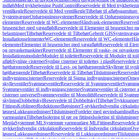
indløb
Med trykbetjening PushControl
Reservedele til Med trykbetjen
ventilkegle
Reservedele til Med ventilkegle
Tilbehør til afløbsgarniture 
Systemvægge
Ophængningssystemer
Reservedele til Ophængningssys
elementer
Reservedele til WC-elementer
Håndvask-elementer
Reserved
brusenicher med vægafløb
Reservedele til Elementer til brusenicher 
belastninger
Tilbehør
Reservedele til Tilbehør
Geberit GIS
Systemvægg
Installationselementer
WC-elementer
Reservedele til WC-elementer
Hån
elementer
Elementer til brusenicher med vægafløb
Reservedele til Ele
og opvaskemaskiner
Reservedele til Elementer til vaske- og opvaskem
Installationsmoduler
Moduler til toiletter
Reservedele til Moduler til toil
afløb
Synlige cisterner
Synlige cisterner til toiletter, i plast
Reservedele til
højthængende
Reservedele til Lavt- og højthængende
Skyllerør til synl
højthængende
Tilbehør
Reservedele til Tilbehør
Tilslutninger
Reservedele
indbygningscisterner
Reservedele til Sigma indbygningscisterner
Omega
skylleventiler
Svømmeventiler
Reservedele til Svømmeventiler
Svømmeve
Svømmeventiler til indbygningscisterner
Svømmeventiler til cisterner 
cisterner universel
Svømmeventiler til Monolith
Reservedele til Svømme
skylning
Dobbeltskyl
Reservedele til Dobbeltskyl
Tilbehør
Trykknapper
Fittings
Koblinger
Reduktioner
Bøjninger
T-stykker
Indvendig cirkulati
løsnes
Lukkeanordninger
Tilslutninger
Fordeler med gevindsamling
Res
varmeanlæg
Tilbehør
Isolering til rør og fittings
Isolering til tilslutninger
Mepla
Systemrør ML
Systemrør varmeanlæg ML
Fittings
Reservedele ti
stykker
Indvendig cirkulation
Reservedele til Indvendig cirkulation
Over
løsnes
Lukkeanordninger
Reservedele til Lukkeanordninger
Tilslutning