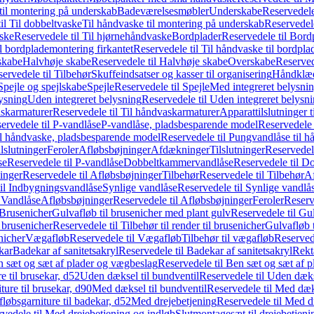
il montering på underskab
Badeværelsesmøbler
Underskabe
Reservedele
il Til dobbeltvaske
Til håndvaske til montering på underskab
Reservedele
ske
Reservedele til Til hjørnehåndvaske
Bordplader
Reservedele til Bord
il bordplademontering firkantet
Reservedele til Til håndvaske til bordpla
skabe
Halvhøje skabe
Reservedele til Halvhøje skabe
Overskabe
Reserved
ervedele til Tilbehør
Skuffeindsatser og kasser til organisering
Håndklæd
Spejle og spejlskabe
Spejle
Reservedele til Spejle
Med integreret belysni
lysning
Uden integreret belysning
Reservedele til Uden integreret belysn
askarmaturer
Reservedele til Til håndvaskarmaturer
Apparattilslutninger 
ervedele til P-vandlåse
P-vandlåse, pladsbesparende model
Reservedele 
il håndvaske, pladsbesparende model
Reservedele til Pungvandlåse til 
lslutninger
Feroler
Afløbsbøjninger
Afdækninger
Tilslutninger
Reservedele
se
Reservedele til P-vandlåse
Dobbeltkammervandlåse
Reservedele til 
inger
Reservedele til Afløbsbøjninger
Tilbehør
Reservedele til Tilbehør
Af
til Indbygningsvandlåse
Synlige vandlåse
Reservedele til Synlige vandlå
l Vandlåse
Afløbsbøjninger
Reservedele til Afløbsbøjninger
Feroler
Reserv
Brusenicher
Gulvafløb til brusenicher med plant gulv
Reservedele til Gu
l brusenicher
Reservedele til Tilbehør til render til brusenicher
Gulvafløb t
enicher
Vægafløb
Reservedele til Vægafløb
Tilbehør til vægafløb
Reservede
kar
Badekar af sanitetsakryl
Reservedele til Badekar af sanitetsakryl
Rekt
 sæt og sæt af plader og vægbeslag
Reservedele til Ben sæt og sæt af 
e til brusekar, d52
Uden dæksel til bundventil
Reservedele til Uden dæks
ture til brusekar, d90
Med dæksel til bundventil
Reservedele til Med dæks
fløbsgarniture til badekar, d52
Med drejebetjening
Reservedele til Med d
vedele til Med drejebetjening og indløb
Slutmontagesæt til drejebetjeni