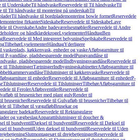
 til Underskabe
Til håndvaske
Reservedele til Til håndvaske
Til
 til Til håndvaske til montering på underskab
Til
plader
Til håndvaske til bordplademontering bowle formet
Reservedele
demontering firkantet
Sideskabe
Reservedele til Sideskabe
Lave
ele til Overskabe
Andre badeværelsesmøbler
Reservedele til Andre
eholdere og håndklædekroge
Lyselementer
Håndtag
Ben
ng
Reservedele til Med integreret belysning
Spejlskabe
Reservedele til
ing
Tilbehør
Lyselementer
Håndtag
Yderligere
til vaskeplads, køkkenvask, enheder og vaske
Afløbsgarniture til
til P-vandlåse, pladsbesparende model
Pungvandlåse til
håndvaske, pladsbesparende model
Indbygningsvandlåse
Reservedele til
 til Tilslutninger
Tætninger
Indbygningskabinetter
Afløbsgarniture til
Dobbeltkammervandlåse
Tilslutninger til køkkenvaske
Reservedele til
løbsgarniture til enheder
Reservedele til Afløbsgarniture til enheder
P-
se
Tilslutninger
Reservedele til Tilslutninger
Tilbehør
Afløbsgarniture til
edele til Feroler
Afløbsventiler
Reservedele til
lvafløb til brusenicher med plant gulv
Render til
il brusenicher
Reservedele til Gulvafløb til brusenicher
Tilbehør til
le til Tilbehør til vægafløb
Brusekar og
angulære badekar
Reservedele til Rektangulære
plader og vægbeslag
Apparattilslutninger til doucher &
el til bundventil
Dæksel til bundventil
Reservedele til Dæksel til
el til bundventil
Uden dæksel til bundventil
Reservedele til Uden
rejebetjening
Slutmontagesæt til drejebetjeninger
Reservedele til
ng og indløb
Reservedele til Slutmontagesæt til drejebetjening og