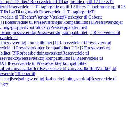
e op til 12 liter/s
Reservedele til Til tagbrønde op til 12 liter/s
Til
ter/s
Reservedele til Til tagbrønde op til 12 liter/s
Til tagbrønde op til 25
 Tilbehør
Til tagbrønde
Reservedele til Til tagbrønde
Til
rvedele til Tilbehør
Værktøj
Værktøj
Værktøjer til Geberit
 [1]
Reservedele til Presseværktøjer kompatibilitet [1]
Presseværktøjer
vningspropper
Kontroludstyr
Presseapparater med
il Håndpresseværktøj
Presseværktøj kompatibilitet [1]
Reservedele til
vedele til
s
Presseværktøj kompatibilitet [1]
Reservedele til Presseværktøj
edele til Presseværktøjer kompatibilitet [1] / [2]
Presseværktøj
ilitet [3]
Rørbearbejdningsværktøj
Reservedele til
esseværktøj
Presseværktøj kompatibilitet [1]
Reservedele til
[2XL]
Reservedele til Presseværktøj kompatibilitet
uffert
Universalkuffert
Reservedele til Universalkuffert
Værktøj til
seværktøj
Tilbehør til
til spejlsvejsningsværktøj
Rørbearbejdningsværktøj
Reservedele til
inger