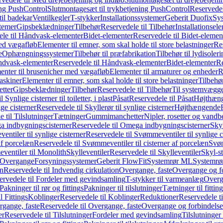
ing PushControl
Slutmontagesæt til trykbetjening PushControl
Reservedel
til badekar
Ventilkegler
T-stykker
Installationssystemer
Geberit Duofix
Sy
temer
Gipsbeklædninger
Tilbehør
Reservedele til Tilbehør
Installationsel
ele til Håndvask-elementer
Bidet-elementer
Reservedele til Bidet-elemen
med vægafløb
Elementer til emner, som skal holde til store belastninger
Res
e
Ophængningssystemer
Tilbehør til præfabrikation
Tilbehør til lydisoler
dvask-elementer
Reservedele til Håndvask-elementer
Bidet-elementer
Re
menter til brusenicher med vægafløb
Elementer til armaturer og enheder
R
askiner
Elementer til emner, som skal holde til store belastninger
Tilbehø
etter
Gipsbeklædninger
Tilbehør
Reservedele til Tilbehør
Til systemvægg
 Synlige cisterner til toiletter, i plast
Påsat
Reservedele til Påsat
Højthæn
ige cisterner
Reservedele til Skyllerør til synlige cisterner
Højthængende
 til Tilslutninger
Tætninger
Gummimanchetter
Nipler, rosetter og vand
 indbygningscisterner
Reservedele til Omega indbygningscisterner
Skyl
ntiler til synlige cisterner
Reservedele til Svømmeventiler til synlige c
af porcelæn
Reservedele til Svømmeventiler til cisterner af porcelæn
Svøm
ventiler til Monolith
Skylleventiler
Reservedele til Skylleventiler
Skyl-s
Overgange
Forsyningssystemer
Geberit FlowFit
Systemrør ML
Systemrø
on
Reservedele til Indvendig cirkulation
Overgange, faste
Overgange og fo
ervedele til Fordeler med gevindsamling
T-stykker til varmeanlæg
Overg
Pakninger til rør og fittings
Pakninger til tilslutninger
Tætninger til fittin
l Fittings
Koblinger
Reservedele til Koblinger
Reduktioner
Reservedele t
gange, faste
Reservedele til Overgange, faste
Overgange og forbindelser
er
Reservedele til Tilslutninger
Fordeler med gevindsamling
Tilslutninger