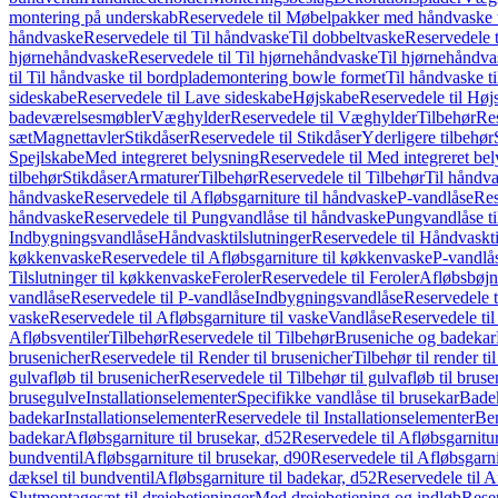
montering på underskab
Reservedele til Møbelpakker med håndvaske t
håndvaske
Reservedele til Til håndvaske
Til dobbeltvaske
Reservedele t
hjørnehåndvaske
Reservedele til Til hjørnehåndvaske
Til hjørnehåndva
til Til håndvaske til bordplademontering bowle formet
Til håndvaske t
sideskabe
Reservedele til Lave sideskabe
Højskabe
Reservedele til Høj
badeværelsesmøbler
Væghylder
Reservedele til Væghylder
Tilbehør
Res
sæt
Magnettavler
Stikdåser
Reservedele til Stikdåser
Yderligere tilbehør
Spejlskabe
Med integreret belysning
Reservedele til Med integreret be
tilbehør
Stikdåser
Armaturer
Tilbehør
Reservedele til Tilbehør
Til håndv
håndvaske
Reservedele til Afløbsgarniture til håndvaske
P-vandlåse
Res
håndvaske
Reservedele til Pungvandlåse til håndvaske
Pungvandlåse t
Indbygningsvandlåse
Håndvasktilslutninger
Reservedele til Håndvaskti
køkkenvaske
Reservedele til Afløbsgarniture til køkkenvaske
P-vandlå
Tilslutninger til køkkenvaske
Feroler
Reservedele til Feroler
Afløbsbøjn
vandlåse
Reservedele til P-vandlåse
Indbygningsvandlåse
Reservedele 
vaske
Reservedele til Afløbsgarniture til vaske
Vandlåse
Reservedele ti
Afløbsventiler
Tilbehør
Reservedele til Tilbehør
Bruseniche og badekar
brusenicher
Reservedele til Render til brusenicher
Tilbehør til render ti
gulvafløb til brusenicher
Reservedele til Tilbehør til gulvafløb til brus
brusegulve
Installationselementer
Specifikke vandlåse til brusekar
Bade
badekar
Installationselementer
Reservedele til Installationselementer
Ben
badekar
Afløbsgarniture til brusekar, d52
Reservedele til Afløbsgarnitur
bundventil
Afløbsgarniture til brusekar, d90
Reservedele til Afløbsgarni
dæksel til bundventil
Afløbsgarniture til badekar, d52
Reservedele til A
Slutmontagesæt til drejebetjeninger
Med drejebetjening og indløb
Reser