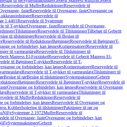
Beslag til rør
Systempakninger
Geberit Mapress Rustfrit
Geberit
r
Reservedele til Muffer
Reduktioner
Reservedele til
Overgange, faste
Reservedele til Overgange, faste
Overgange og
Lukkeanordninger
Reservedele til
ør 1.4401
Reservedele til Systemrør
le til T-stykker
Overgange, faste
Reservedele til Overgange,
rdninger
Tilslutninger
Reservedele til Tilslutninger
Tilbehør til Geberit
slag til tilslutninger
Reservedele til Beslag til
er
Reservedele til Reduktioner
Bøjninger
Reservedele til Bøjninger
T-
gange og forbindelser, kan løsnes
Kompensatorer
Reservedele til
ninger til varmeanlæg
Reservedele til Tilslutninger til
berit Mapress El-Forzinket
Reservedele til Geberit Mapress El-
edele til Bøjninger
T-stykker
Reservedele til T-
vergange og forbindelser, kan løsnes
Kompensatorer
Reservedele til
l varmeanlæg
Reservedele til T-stykker til varmeanlæg
Tilslutninger til
rør
Beslag til rør
Beslag til tilslutninger
Systempakninger
Geberit
eduktioner
Bøjninger
Reservedele til Bøjninger
T-stykker
Reservedele til
aste
Overgange og forbindelser, kan løsnes
Reservedele til Overgange
nlæg
Reservedele til T-stykker til varmeanlæg
Tilslutninger til
rvedele til Muffer
Reduktioner
Reservedele til
 og forbindelser, kan løsnes
Reservedele til Overgange og
press Kobber
Isolering til tilslutninger
Pakninger til rør og
 CuNiFe
Systemrør 2.1972
Muffer
Reservedele til
edele til Overgange, faste
Overgange og forbindelser, kan
uNiFe
Systempakninger
Geberit