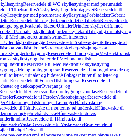
kyllestyring
Reservedele til WC-skyllestyringer med pneumatisk
le til Tilbehør til WC-skyllestyringer
Montagesæt
Reservedele til
skyllestyringer med pneumatisk skyllestyring
Forbindelser
Geberit
letter
Reservedele til Til gulvstående toiletter
Tilbehør
Reservedele til
hængte og gulvstående bideter
Urinaler
Urinaler, skyllet drift, med
dele til Urinaler, skyllet drift, uden skyllekant
Til synlig urinalstyring
e til Med integreret urinalstyring
Til integreret
il Uden låg
Skillevægge
Reservedele til Skillevægge
Skillevægge af
låse og vandlåstilbehør
Skyllerør, skyllerørsbøjninger og
rinalstyringer
Indbygning
Reservedele til Indbygning
Med elektronisk
onisk skyllestyring, batteridrift
Med pneumatisk
ing, netdrift
Reservedele til Med elektronisk skyllestyring,
bygningsdele og ombygningssæt
Reservedele til Indbygningsdele og
 til toiletter, urinaler og bideter
Afløbsgarniturer til toiletter og
eroler
Reservedele til Feroler
Tilslutningssæt
Reservedele til
hetter og dækkapper
Overgangs- og
Reservedele til Sneglevandlåse
Indbygningsvandlåse
Reservedele til
Feroler
Reservedele til Feroler
Afløbsbøjninger
Reservedele til
ger
Afdækninger
Tilslutninger
Tætninger
Håndvaske og
ervedele til Håndvaske til montering på underskab
Håndvaske til
ademontering
Hjørnehåndvaske
Håndvaske til delvis
 underlimning
Reservedele til Håndvaske til
 håndvaske
Vaske
Reservedele til Vaske
Vaske
Reservedele til
øjler
Tilbehør
Dæksel til
 Møbelpakker med små håndvaske
Møbelpakker med håndvaske til