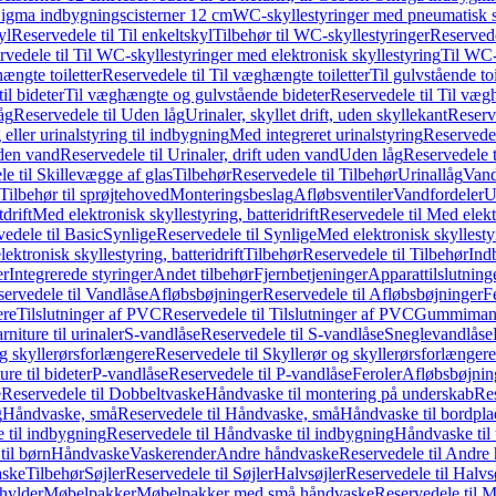
it Sigma indbygningscisterner 12 cm
WC-skyllestyringer med pneumatisk s
yl
Reservedele til Til enkeltskyl
Tilbehør til WC-skyllestyringer
Reservede
rvedele til Til WC-skyllestyringer med elektronisk skyllestyring
Til WC-
ængte toiletter
Reservedele til Til væghængte toiletter
Til gulvstående toi
il bideter
Til væghængte og gulvstående bideter
Reservedele til Til væg
åg
Reservedele til Uden låg
Urinaler, skyllet drift, uden skyllekant
Reserve
 eller urinalstyring til indbygning
Med integreret urinalstyring
Reservedel
uden vand
Reservedele til Urinaler, drift uden vand
Uden låg
Reservedele t
e til Skillevægge af glas
Tilbehør
Reservedele til Tilbehør
Urinallåg
Vand
Tilbehør til sprøjtehoved
Monteringsbeslag
Afløbsventiler
Vandfordeler
U
drift
Med elektronisk skyllestyring, batteridrift
Reservedele til Med elektr
edele til Basic
Synlige
Reservedele til Synlige
Med elektronisk skyllestyr
ektronisk skyllestyring, batteridrift
Tilbehør
Reservedele til Tilbehør
Ind
er
Integrerede styringer
Andet tilbehør
Fjernbetjeninger
Apparattilslutninger
ervedele til Vandlåse
Afløbsbøjninger
Reservedele til Afløbsbøjninger
F
ere
Tilslutninger af PVC
Reservedele til Tilslutninger af PVC
Gummimanc
niture til urinaler
S-vandlåse
Reservedele til S-vandlåse
Sneglevandlåse
g skyllerørsforlængere
Reservedele til Skyllerør og skyllerørsforlængere
re til bideter
P-vandlåse
Reservedele til P-vandlåse
Feroler
Afløbsbøjnin
e
Reservedele til Dobbeltvaske
Håndvaske til montering på underskab
Res
g
Håndvaske, små
Reservedele til Håndvaske, små
Håndvaske til bordpl
 til indbygning
Reservedele til Håndvaske til indbygning
Håndvaske til
il børn
Håndvaske
Vaskerender
Andre håndvaske
Reservedele til Andre
aske
Tilbehør
Søjler
Reservedele til Søjler
Halvsøjler
Reservedele til Halvs
ylder
Møbelpakker
Møbelpakker med små håndvaske
Reservedele til