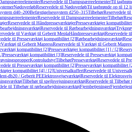
Dampspærreelementer
Reservedele til Dampspærreelementer
Til tagbrønd
systemer
Nødoverløb
Reservedele til Nødoverløb
Til tagbrønde op til 12 li
ssystem d40–200
Befæstigelsessystem d250–315
Tilbehør
Reservedele til
mpspærreelementer
Reservedele til Dampspærreelementer
Tilbehør
Rese
øjer
Reservedele til Håndpresseværktøjer
Presseværktøjer kompatibilitet
bearbejdningsværktøj
Reservedele til Rørbearbejdningsværktøj
Trykprø
rvedele til Værktøj til Geberit Mepla
Håndpresseværktøj
Reservedele t
edele til Presseværktøj kompatibilitet [2]
Rørbearbejdningsværktøj
Reser
r
Værktøj til Geberit Mapress
Reservedele til Værktøj til Geberit Mapres
eværktøj kompatibilitet [2]
Presseværktøjer kompatibilitet [1] / [2]
Reserv
L]
Presseværktøj kompatibilitet [3]
Reservedele til Presseværktøj kompatib
prøvningspropper
Kontroludstyr
Tilbehør
Presseværktøj
Reservedele til Pr
edele til Presseværktøj kompatibilitet [2]
Presseværktøj kompatibilitet 
tøjer kompatibilitet [4] / [2]
Universalkuffert
Reservedele til Universalk
ilent-db20 / Geberit PE
Elektrosvejseværktøj
Reservedele til Elektrosvej
ningsværktøj
Tilbehør til spejlsvejsningsværktøj
Reservedele til Tilbehør 
ele til Tilbehør til rørbearbejdningsværktøj
Fjernbetjeninger
Fjernbetjen