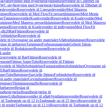
skyllestyringer med hygiejneskylning
Reservedele til Cisterner og
og WC-skyllestyring med hygiejneskylning
Reservedele til Tilbehør til
ædeventiler
Reservedele til Ligesædeventiler
Med Mapress
ninger
Reservedele til Med FlowFit pressetilslutninger
Med Mepla
ger
Tømningsventiler
Kugleventiler
Reservedele til Kugleventiler
Med
lutninger
Med Mapress pressetilslutninger
Reservedele til Med Mapress
ygning
Reservedele til Kugleventiler til indbygning
Med FlowFit
t-db20
Rør
Fittings
Reservedele til
Forbindelser
Reservedele til
dele til Overgange på andre materialer
Afløbstilslutninger
Reservedele
slag til rørbærere
Tætninger
Forbrugsmateriale
Geberit Silent-
vedele til Reduktioner
Renserør
Reservedele til
å andre
eservedele til Rør
Fittings
Reservedele til
enserør
Fittings SuperTube
Reservedele til Fittings
rvedele til Muffeforbindelser
Fastspændingsforbindelser
Overgange på
PE
Rør
Fittings
Reservedele til
SuperTube
Bøjninger
Specielle fittings
Forbindelser
Reservedele til
på andre materialer
Gevindsamlinger
Reservedele til
øjninger
Tilslutningsmuffer
Reservedele til
Rørbærere
Beslag til
ndbeskyttelse
Brandbeskyttelse til
inger
Udluftningsventiler til afløb
Ventilationsventiler
Reservedele til
til Tagbrønde op til 12 l/s
Tagbrønde op til 25 liter/s
Reservedele til
 til render
Tagbrønde op til 12 l/s
Reservedele til Tagbrønde op til 12