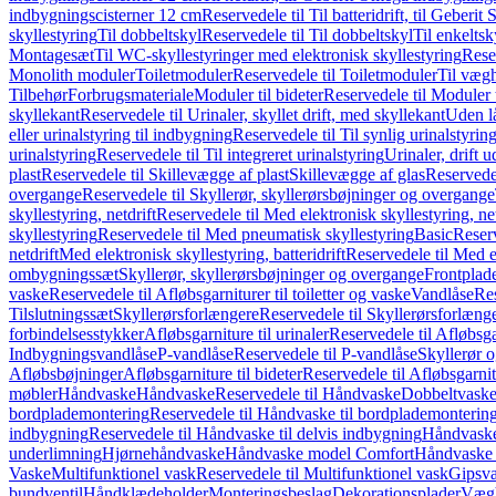
indbygningscisterner 12 cm
Reservedele til Til batteridrift, til Geber
skyllestyring
Til dobbeltskyl
Reservedele til Til dobbeltskyl
Til enkeltsk
Montagesæt
Til WC-skyllestyringer med elektronisk skyllestyring
Rese
Monolith moduler
Toiletmoduler
Reservedele til Toiletmoduler
Til vægh
Tilbehør
Forbrugsmateriale
Moduler til bideter
Reservedele til Moduler t
skyllekant
Reservedele til Urinaler, skyllet drift, med skyllekant
Uden l
eller urinalstyring til indbygning
Reservedele til Til synlig urinalstyring
urinalstyring
Reservedele til Til integreret urinalstyring
Urinaler, drift 
plast
Reservedele til Skillevægge af plast
Skillevægge af glas
Reservedel
overgange
Reservedele til Skyllerør, skyllerørsbøjninger og overgange
skyllestyring, netdrift
Reservedele til Med elektronisk skyllestyring, net
skyllestyring
Reservedele til Med pneumatisk skyllestyring
Basic
Reserv
netdrift
Med elektronisk skyllestyring, batteridrift
Reservedele til Med el
ombygningssæt
Skyllerør, skyllerørsbøjninger og overgange
Frontplad
vaske
Reservedele til Afløbsgarniturer til toiletter og vaske
Vandlåse
Res
Tilslutningssæt
Skyllerørsforlængere
Reservedele til Skyllerørsforlæng
forbindelsesstykker
Afløbsgarniture til urinaler
Reservedele til Afløbsgar
Indbygningsvandlåse
P-vandlåse
Reservedele til P-vandlåse
Skyllerør o
Afløbsbøjninger
Afløbsgarniture til bideter
Reservedele til Afløbsgarnitu
møbler
Håndvaske
Håndvaske
Reservedele til Håndvaske
Dobbeltvask
bordplademontering
Reservedele til Håndvaske til bordplademonterin
indbygning
Reservedele til Håndvaske til delvis indbygning
Håndvaske
underlimning
Hjørnehåndvaske
Håndvaske model Comfort
Håndvaske t
Vaske
Multifunktionel vask
Reservedele til Multifunktionel vask
Gipsv
bundventil
Håndklædeholder
Monteringsbeslag
Dekorationsplader
Vægh