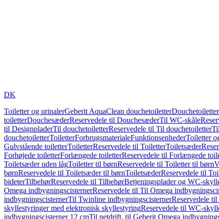
DK
Toiletter og urinaler
Geberit AquaClean douchetoiletter
Douchetoiletter
toiletter
Douchesæder
Reservedele til Douchesæder
Til WC-skåle
Reser
til Designplader
Til douchetoiletter
Reservedele til Til douchetoiletter
Ti
douchetoiletter
Toiletter
Forbrugsmateriale
Funktionsenheder
Toiletter o
Gulvstående toiletter
Toiletter
Reservedele til Toiletter
Toiletsæder
Reser
Forhøjede toiletter
Forlængede toiletter
Reservedele til Forlængede toile
Toiletsæder uden låg
Toiletter til børn
Reservedele til Toiletter til børn
V
børn
Reservedele til Toiletsæder til børn
Toiletsæder
Reservedele til To
bideter
Tilbehør
Reservedele til Tilbehør
Betjeningsplader og WC-skylle
Omega indbygningscisterner
Reservedele til Til Omega indbygningsci
indbygningscisterner
Til Twinline indbygningscisterner
Reservedele til
skyllestyringer med elektronisk skyllestyring
Reservedele til WC-skylle
indbygningscisterner 12 cm
Til netdrift, til Geberit Omega indbygning