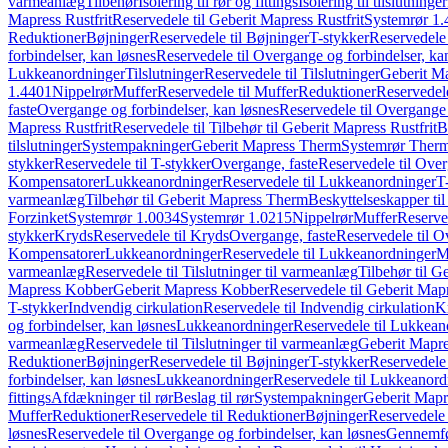
varmeanlæg
Tilbehør
Isolering til rør og fittings
Isolering til tilslutninger
Mapress Rustfrit
Reservedele til Geberit Mapress Rustfrit
Systemrør 1.
Reduktioner
Bøjninger
Reservedele til Bøjninger
T-stykker
Reservedele 
forbindelser, kan løsnes
Reservedele til Overgange og forbindelser, ka
Lukkeanordninger
Tilslutninger
Reservedele til Tilslutninger
Geberit Ma
1.4401
Nippelrør
Muffer
Reservedele til Muffer
Reduktioner
Reservedele
faste
Overgange og forbindelser, kan løsnes
Reservedele til Overgange 
Mapress Rustfrit
Reservedele til Tilbehør til Geberit Mapress Rustfrit
B
tilslutninger
Systempakninger
Geberit Mapress Therm
Systemrør Ther
stykker
Reservedele til T-stykker
Overgange, faste
Reservedele til Over
Kompensatorer
Lukkeanordninger
Reservedele til Lukkeanordninger
T
varmeanlæg
Tilbehør til Geberit Mapress Therm
Beskyttelseskapper til
Forzinket
Systemrør 1.0034
Systemrør 1.0215
Nippelrør
Muffer
Reserve
stykker
Kryds
Reservedele til Kryds
Overgange, faste
Reservedele til O
Kompensatorer
Lukkeanordninger
Reservedele til Lukkeanordninger
M
varmeanlæg
Reservedele til Tilslutninger til varmeanlæg
Tilbehør til G
Mapress Kobber
Geberit Mapress Kobber
Reservedele til Geberit Ma
T-stykker
Indvendig cirkulation
Reservedele til Indvendig cirkulation
K
og forbindelser, kan løsnes
Lukkeanordninger
Reservedele til Lukkean
varmeanlæg
Reservedele til Tilslutninger til varmeanlæg
Geberit Mapre
Reduktioner
Bøjninger
Reservedele til Bøjninger
T-stykker
Reservedele 
forbindelser, kan løsnes
Lukkeanordninger
Reservedele til Lukkeanord
fittings
Afdækninger til rør
Beslag til rør
Systempakninger
Geberit Map
Muffer
Reduktioner
Reservedele til Reduktioner
Bøjninger
Reservedele 
løsnes
Reservedele til Overgange og forbindelser, kan løsnes
Gennemfø