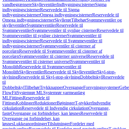
vandbegrænsere
Skylleventiler
Indbygningscisterner
Sigma
indbygningscisterner
Reservedele til Sigma
indbygningscisterner
Omega indbygningscisterner
Reservedele til
Omega indbygningscisterner
Skyllerør
Tilbehør
Svømmeventiler og
skylleventiler
Svømmeventiler
Reservedele til
Svømmeventiler
Svømmeventiler til synlige cisterner
Reservedele til
Svømmeventiler til synlige cisterner
Svømmeventiler til
indbygningscisterner
Reservedele til Svømmeventiler til
indbygningscisterner
Svømmeventiler til cisterner af
porcelæn
Reservedele til Svømmeventiler til cisterner af
porcelæn
Svømmeventiler til cisterner universel
Reservedele til
Svømmeventiler til cisterner universel
Svømmeventiler til
Monolith
Reservedele til Svømmeventiler til
Monolith
Skylleventiler
Reservedele til Skylleventiler
Skyl-stop-
skylning
Reservedele til Skyl-stop-skylning
Dobbeltskyl
Reservedele
til
Dobbeltskyl
Tilbehør
Trykknapper
Overgange
Forsyningssystemer
Geber
FlowFit
Systemrør ML
Systemrør varmeanlæg
ML
Fittings
Reservedele til
Fittings
Koblinger
Reduktioner
Bøjninger
T-stykker
Indvendig
cirkulation
Reservedele til Indvendig cirkulation
Overgange,
faste
Overgange og forbindelser, kan løsnes
Reservedele til
Overgange og forbindelser, kan
løsnes
Lukkeanordninger
Tilslutninger
Fordeler med
gevindsamling
Reservedele til Fordeler med gevindsamling
T-stykker