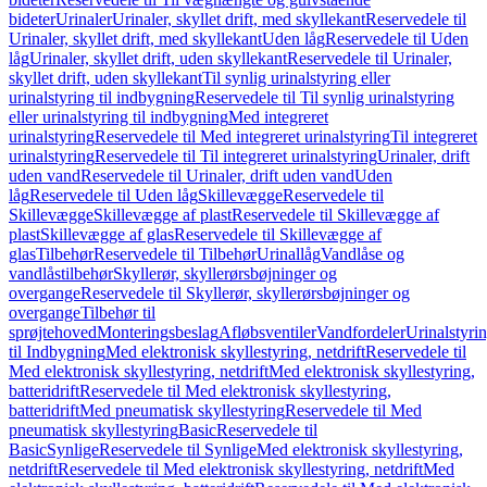
bideter
Urinaler
Urinaler, skyllet drift, med skyllekant
Reservedele til
Urinaler, skyllet drift, med skyllekant
Uden låg
Reservedele til Uden
låg
Urinaler, skyllet drift, uden skyllekant
Reservedele til Urinaler,
skyllet drift, uden skyllekant
Til synlig urinalstyring eller
urinalstyring til indbygning
Reservedele til Til synlig urinalstyring
eller urinalstyring til indbygning
Med integreret
urinalstyring
Reservedele til Med integreret urinalstyring
Til integreret
urinalstyring
Reservedele til Til integreret urinalstyring
Urinaler, drift
uden vand
Reservedele til Urinaler, drift uden vand
Uden
låg
Reservedele til Uden låg
Skillevægge
Reservedele til
Skillevægge
Skillevægge af plast
Reservedele til Skillevægge af
plast
Skillevægge af glas
Reservedele til Skillevægge af
glas
Tilbehør
Reservedele til Tilbehør
Urinallåg
Vandlåse og
vandlåstilbehør
Skyllerør, skyllerørsbøjninger og
overgange
Reservedele til Skyllerør, skyllerørsbøjninger og
overgange
Tilbehør til
sprøjtehoved
Monteringsbeslag
Afløbsventiler
Vandfordeler
Urinalstyri
til Indbygning
Med elektronisk skyllestyring, netdrift
Reservedele til
Med elektronisk skyllestyring, netdrift
Med elektronisk skyllestyring,
batteridrift
Reservedele til Med elektronisk skyllestyring,
batteridrift
Med pneumatisk skyllestyring
Reservedele til Med
pneumatisk skyllestyring
Basic
Reservedele til
Basic
Synlige
Reservedele til Synlige
Med elektronisk skyllestyring,
netdrift
Reservedele til Med elektronisk skyllestyring, netdrift
Med