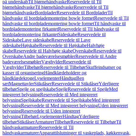
på underskab
Til hjørnehåndvaske
Reservedele til Til
hjørnehåndvaske
Til hjørnehåndvaske
Reservedele til Til
hjørnehåndvaske
Bordplader
Reservedele til Bordplader
Til
håndvaske til bordplademontering bowle formet
Reservedele til Til
håndvaske til bordplademontering bowle formet
Til håndvaske til
bordplademontering firkantet
Reservedele til Til håndvaske til
bordplademontering firkantet
Sideskabe
Reservedele til
Sideskabe
Lave sideskabe
Reservedele til Lave
sideskabe
Højskabe
Reservedele til Højskabe
Halvhøje
skabe
Reservedele til Halvhøje skabe
Overskabe
Reservedele til
Overskabe
Andre badeværelsesmøbler
Reservedele til Andre
badeværelsesmøbler
Væghylder
Reservedele til
Væghylder
Tilbehør
Reservedele til Tilbehør
Skuffeindsatser og
kasser til organisering
Håndklædeholdere og
håndklædekroge
Lyselementer
Håndtag
Ben
sæt
Magnettavler
Stikdåser
Reservedele til Stikdåser
Yderligere
tilbehør
Spejle og spejlskabe
Spejle
Reservedele til Spejle
Med
integreret belysning
Reservedele til Med integreret
belysning
Spejlskabe
Reservedele til Spejlskabe
Med integreret
belysning
Reservedele til Med integreret belysning
Uden integreret
belysning
Reservedele til Uden integreret
belysning
Tilbehør
Lyselementer
Håndtag
Yderligere
tilbehør
Stikdåser
Armaturer
Tilbehør
Reservedele til Tilbehør
Til
håndvaskarmaturer
Reservedele til Til
håndvaskarmaturer
Apparattilslutninger til vaskeplads, køkkenvask,