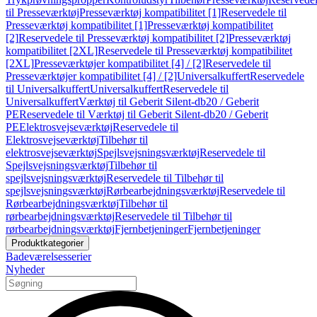
til Presseværktøj
Presseværktøj kompatibilitet [1]
Reservedele til
Presseværktøj kompatibilitet [1]
Presseværktøj kompatibilitet
[2]
Reservedele til Presseværktøj kompatibilitet [2]
Presseværktøj
kompatibilitet [2XL]
Reservedele til Presseværktøj kompatibilitet
[2XL]
Presseværktøjer kompatibilitet [4] / [2]
Reservedele til
Presseværktøjer kompatibilitet [4] / [2]
Universalkuffert
Reservedele
til Universalkuffert
Universalkuffert
Reservedele til
Universalkuffert
Værktøj til Geberit Silent-db20 / Geberit
PE
Reservedele til Værktøj til Geberit Silent-db20 / Geberit
PE
Elektrosvejseværktøj
Reservedele til
Elektrosvejseværktøj
Tilbehør til
elektrosvejseværktøj
Spejlsvejsningsværktøj
Reservedele til
Spejlsvejsningsværktøj
Tilbehør til
spejlsvejsningsværktøj
Reservedele til Tilbehør til
spejlsvejsningsværktøj
Rørbearbejdningsværktøj
Reservedele til
Rørbearbejdningsværktøj
Tilbehør til
rørbearbejdningsværktøj
Reservedele til Tilbehør til
rørbearbejdningsværktøj
Fjernbetjeninger
Fjernbetjeninger
Produktkategorier
Badeværelsesserier
Nyheder