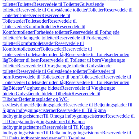
toiletter
Toiletter
Reservedele til Toiletter
Gulvstående
toiletter
Reservedele til Gulvstående toiletter
Toiletter
Reservedele til
Toiletter
Toiletsæder
Reservedele til
Toiletsæder
Toiletsæder
Reservedele til
Toiletsæder
Komforttoiletter
Reservedele til
Komforttoiletter
Forhøjede toiletter
Reservedele til Forhøjede
toiletter
Forlængede toiletter
Reservedele til Forlængede
toiletter
Komforttoiletsæder
Reservedele til
Komforttoiletsæder
Toiletsæder
Reservedele til
Toiletsæder
Toiletsæder uden låg
Reservedele til Toiletsæder uden
låg
Toiletter til børn
Reservedele til Toiletter til børn
Væghængte
toiletter
Reservedele til Væghængte toiletter
Gulvstående
toiletter
Reservedele til Gulvstående toiletter
Toiletsæder til
børn
Reservedele til Toiletsæder til børn
Toiletsæder
Reservedele til
Toiletsæder
Toiletsæder uden låg
Reservedele til Toiletsæder uden
låg
Bideter
Væghængte bideter
Reservedele til Væghængte
bideter
Gulvstående bideter
Tilbehør
Reservedele til
Tilbehør
Betjeningsplader og WC-
skyllestyringer
Betjeningsplader
Reservedele til Betjeningsplader
Til
Sigma indbygningscisterner
Reservedele til Til Sigma
indbygningscisterner
Til Omega indbygningscisterner
Reservedele til
Til Omega indbygningscisterner
Til Kappa
indbygningscisterner
Reservedele til Til Kappa
indbygningscisterner
Til Delta indbygningscisterner
Reservedele til
Til Delta indbygningscisterner
Til Twinline