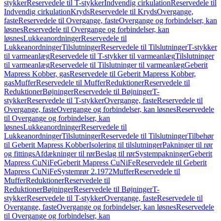
stykker
Reservedele til T-stykker
Indvendig cirkulation
Reservedele til
Indvendig cirkulation
Kryds
Reservedele til Kryds
Overgange,
faste
Reservedele til Overgange, faste
Overgange og forbindelser, kan
løsnes
Reservedele til Overgange og forbindelser, kan
løsnes
Lukkeanordninger
Reservedele til
Lukkeanordninger
Tilslutninger
Reservedele til Tilslutninger
T-stykker
til varmeanlæg
Reservedele til T-stykker til varmeanlæg
Tilslutninger
til varmeanlæg
Reservedele til Tilslutninger til varmeanlæg
Geberit
Mapress Kobber, gas
Reservedele til Geberit Mapress Kobber,
gas
Muffer
Reservedele til Muffer
Reduktioner
Reservedele til
Reduktioner
Bøjninger
Reservedele til Bøjninger
T-
stykker
Reservedele til T-stykker
Overgange, faste
Reservedele til
Overgange, faste
Overgange og forbindelser, kan løsnes
Reservedele
til Overgange og forbindelser, kan
løsnes
Lukkeanordninger
Reservedele til
Lukkeanordninger
Tilslutninger
Reservedele til Tilslutninger
Tilbehør
til Geberit Mapress Kobber
Isolering til tilslutninger
Pakninger til rør
og fittings
Afdækninger til rør
Beslag til rør
Systempakninger
Geberit
Mapress CuNiFe
Geberit Mapress CuNiFe
Reservedele til Geberit
Mapress CuNiFe
Systemrør 2.1972
Muffer
Reservedele til
Muffer
Reduktioner
Reservedele til
Reduktioner
Bøjninger
Reservedele til Bøjninger
T-
stykker
Reservedele til T-stykker
Overgange, faste
Reservedele til
Overgange, faste
Overgange og forbindelser, kan løsnes
Reservedele
til Overgange og forbindelser, kan