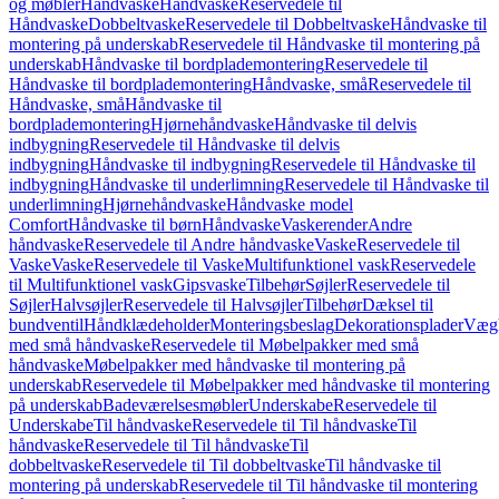
og møbler
Håndvaske
Håndvaske
Reservedele til
Håndvaske
Dobbeltvaske
Reservedele til Dobbeltvaske
Håndvaske til
montering på underskab
Reservedele til Håndvaske til montering på
underskab
Håndvaske til bordplademontering
Reservedele til
Håndvaske til bordplademontering
Håndvaske, små
Reservedele til
Håndvaske, små
Håndvaske til
bordplademontering
Hjørnehåndvaske
Håndvaske til delvis
indbygning
Reservedele til Håndvaske til delvis
indbygning
Håndvaske til indbygning
Reservedele til Håndvaske til
indbygning
Håndvaske til underlimning
Reservedele til Håndvaske til
underlimning
Hjørnehåndvaske
Håndvaske model
Comfort
Håndvaske til børn
Håndvaske
Vaskerender
Andre
håndvaske
Reservedele til Andre håndvaske
Vaske
Reservedele til
Vaske
Vaske
Reservedele til Vaske
Multifunktionel vask
Reservedele
til Multifunktionel vask
Gipsvaske
Tilbehør
Søjler
Reservedele til
Søjler
Halvsøjler
Reservedele til Halvsøjler
Tilbehør
Dæksel til
bundventil
Håndklædeholder
Monteringsbeslag
Dekorationsplader
Vægh
med små håndvaske
Reservedele til Møbelpakker med små
håndvaske
Møbelpakker med håndvaske til montering på
underskab
Reservedele til Møbelpakker med håndvaske til montering
på underskab
Badeværelsesmøbler
Underskabe
Reservedele til
Underskabe
Til håndvaske
Reservedele til Til håndvaske
Til
håndvaske
Reservedele til Til håndvaske
Til
dobbeltvaske
Reservedele til Til dobbeltvaske
Til håndvaske til
montering på underskab
Reservedele til Til håndvaske til montering