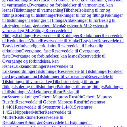
til varmeanlæg
Overgange og forbindelser til varmeanlæg, kan
løsnes
Tilslutninger til varmeanlæg
Tilbehør
Isolering til rør og
fittings
Isolering til tilslutninger
Pakninger til rør og fittings
Pakninger
til tilslutninger
Tætninger til fittings
Afdækninger til rør
Beslag til
rør
Systempakninger
Geberit Mepla
Systemrør ML
Systemrør
varmeanlæg ML
Fittings
Reservedele til
Fittings
Koblinger
Reservedele til Koblinger
Reduktioner
Reservedele
til Reduktioner
Vinkel
Reservedele til Vinkel
T-stykker
Reservedele til
T-stykker
Indvendig cirkulation
Reservedele til Indvendig
cirkulation
Overgange, faste
Reservedele til Overgange,
faste
Overgange og forbindelser, kan løsnes
Reservedele til
Overgange og forbindelser, kan
løsnes
Lukkeanordninger
Reservedele til
Lukkeanordninger
Tilslutninger
Reservedele til Tilslutninger
Fordeler
med gevindsamling
Tilslutninger til varmeanlæg
Reservedele til
Tilslutninger til varmeanlæg
Tilbehør
Isolering til rør og
fittings
Isolering til tilslutninger
Pakninger til rør og fittings
Pakninger
til tilslutninger
Afdækninger til rør
Beslag til
rør
Systempakninger
Geberit Mapress Rustfrit
Geberit Mapress
Rustfrit
Reservedele til Geberit Mapress Rustfrit
Systemrør
1.4401
Reservedele til Systemrør 1.4401
Systemrør
1.4521
Nippelrør
Muffer
Reservedele til
Muffer
Reduktioner
Reservedele til
Reduktioner
Bøjninger
Reservedele til Bøjninger
T-