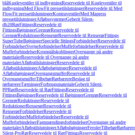
blå
Kugleventiler til indbygning
Reservedele til Kugleventiler til
indbygning
Med FlowFit pressetilslutninger
Reservedele til Med
FlowFit pressetilslutninger
Kontraventiler
Med Mapress
pressetilslutninger
Afløbssystemer
Geberit Silent-
db20
Rør
Fittings
Reservedele til
Fittings
Bøjninger
Grenrør
Reservedele til
Grenrør
Reduktioner
Renserør
Reservedele til Renserør
Fittings
SuperTube
Bøjninger
Specielle fittings
Forbindelser
Reservedele til
Forbindelser
Svejseforbindelser
Muffeforbindelser
Reservedele til
Muffeforbindelser
Kromstålskoblinger
Overgange på andre
materialer
Reservedele til Overgange på andre
materialer
Afløbstilslutninger
Reservedele til
Afløbstilslutninger
Afløbsbøjninger
Reservedele til
Afløbsbøjninger
Overgangsmuffer
Reservedele til
Overgangsmuffer
Tilbehør
Rørbærere
Beslag til
rørbærere
Tætninger
Forbrugsmateriale
Geberit Silent-
PP
Rør
Reservedele til Rør
Fittings
Reservedele til
Fittings
Bøjninger
Reservedele til Bøjninger
Grenrør
Reservedele til
Grenrør
Reduktioner
Reservedele til
Reduktioner
Renserør
Reservedele til
Renserør
Forbindelser
Reservedele til
Forbindelser
Muffeforbindelser
Reservedele til
Muffeforbindelser
Fastspændingsforbindelser
Overgange på andre
materialer
Afløbstilslutninger
Afløbsbøjninger
Feroler
Tilbehør
Rørbærer
Silent-Pro
Rør
Reservedele til Rør
Fittings
Reservedele til