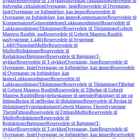
stykker
Reservedele til T-stykker
Indvendig cirkulation
Reservedele til
Indvendig cirkulation
Overgange, faste
Reservedele til Overgange,
faste
Overgange og forbindelser, kan løsnes
Reservedele til
Overgange og forbindelser, kan løsnes
Kompensatorer
Reservedele til
Kompensatorer
Gennemføringer
Lukkeanordninger
Reservedele til
Lukkeanordninger
Tilslutninger
Reservedele til Tilslutninger
Geberit
Mapress Rustfrit, gas
Reservedele til Geberit Mapress Rustfrit,
gas
Systemrør 1.4401
Reservedele til Systemrør
1.4401
Nippelrør
Muffer
Reservedele til
Muffer
Reduktioner
Reservedele til
Reduktioner
Bøjninger
Reservedele til Bøjninger
T-
stykker
Reservedele til T-stykker
Overgange, faste
Reservedele til
Overgange, faste
Overgange og forbindelser, kan løsnes
Reservedele
til Overgange og forbindelser, kan
løsnes
Lukkeanordninger
Reservedele til
Lukkeanordninger
Tilslutninger
Reservedele til Tilslutninger
Tilbehør
til Geberit Mapress Rustfrit
Reservedele til Tilbehør til Geberit
Mapress Rustfrit
Beskyttelseskapper til rørender
Pakninger til rør og
fittings
Beslag til rør
Beslag til tilslutninger
Reservedele til Beslag til
tilslutninger
Systempakninger
Geberit Mapress Therm
Systemrør
Therm
Fittings
Reservedele til Fittings
Muffer
Reservedele til
Muffer
Reduktioner
Reservedele til
Reduktioner
Bøjninger
Reservedele til Bøjninger
T-
stykker
Reservedele til T-stykker
Overgange, faste
Reservedele til
Overgange, faste
Overgange og forbindelser, kan løsnes
Reservedele