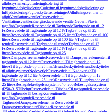
afløbssystemer
Lydisolering
Isolering til
bygningsdelslydisolering
Isolering til bygningsdelslydisolering og
luftlydsisolering
Fugtbeskyttelse
Tætninger
Udluftningsventiler til
afløb
Ventilationsventiler
Reservedele til
Ventilationsventiler
Energireducerende ventiler
Geberit Pluvia
tagafløb
Tagbrønde
Reservedele til Tagbrønde
Tagbrønde op til 12
l/s
Reservedele til Tagbrønde op til 12 l/s
Tagbrønde op til 25
liter/s
Reservedele til Tagbrønde op til 25 liter/s
Tagbrønde op til 100
liter/s
Reservedele til Tagbrønde op til 100 liter/s
Tagbrønde til
render
Reservedele til Tagbrønde til render
Tagbrønde op til 12
l/s
Reservedele til Tagbrønde op til 12 l/s
Tagbrønde op til 25
liter/s
Reservedele til Tagbrønde op til 25
liter/s
Dampspærreelementer
Reservedele til Dampspærreelementer
Til
tagbrønde op til 12 liter/s
Reservedele til Til tagbrønde op til 12
liter/s
Til tagbrønde op til 25 liter/s
Brandbeskyttelse
Brandbeskyttelse
til afløbssystemer
Nødoverløb
Reservedele til Nødoverløb
Til
tagbrønde op til 12 liter/s
Reservedele til Til tagbrønde op til 12
liter/s
Til tagbrønde op til 25 liter/s
Reservedele til Til tagbrønde op til
25 liter/s
Beslag
Befæstigelsessystem d40–200
Befæstigelsessystem
d250–315
Tilbehør
Reservedele til Tilbehør
Til tagbrønde
Reservedele
til Til tagbrønde
Til beslag
Konventionelle
tagafløb
Tagbrønde
Reservedele til
Tagbrønde
Dampspærreelementer
Reservedele til
Dampspærreelementer
Tilbehør
Reservedele til
Tilbehør
Værktøj
Værktøj
Værktøjer til Geberit FlowFit
Reservedele