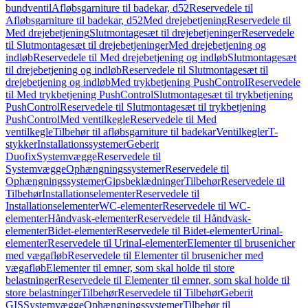
bundventil
Afløbsgarniture til badekar, d52
Reservedele til
Afløbsgarniture til badekar, d52
Med drejebetjening
Reservedele til
Med drejebetjening
Slutmontagesæt til drejebetjeninger
Reservedele
til Slutmontagesæt til drejebetjeninger
Med drejebetjening og
indløb
Reservedele til Med drejebetjening og indløb
Slutmontagesæt
til drejebetjening og indløb
Reservedele til Slutmontagesæt til
drejebetjening og indløb
Med trykbetjening PushControl
Reservedele
til Med trykbetjening PushControl
Slutmontagesæt til trykbetjening
PushControl
Reservedele til Slutmontagesæt til trykbetjening
PushControl
Med ventilkegle
Reservedele til Med
ventilkegle
Tilbehør til afløbsgarniture til badekar
Ventilkegler
T-
stykker
Installationssystemer
Geberit
Duofix
Systemvægge
Reservedele til
Systemvægge
Ophængningssystemer
Reservedele til
Ophængningssystemer
Gipsbeklædninger
Tilbehør
Reservedele til
Tilbehør
Installationselementer
Reservedele til
Installationselementer
WC-elementer
Reservedele til WC-
elementer
Håndvask-elementer
Reservedele til Håndvask-
elementer
Bidet-elementer
Reservedele til Bidet-elementer
Urinal-
elementer
Reservedele til Urinal-elementer
Elementer til brusenicher
med vægafløb
Reservedele til Elementer til brusenicher med
vægafløb
Elementer til emner, som skal holde til store
belastninger
Reservedele til Elementer til emner, som skal holde til
store belastninger
Tilbehør
Reservedele til Tilbehør
Geberit
GIS
Systemvægge
Ophængningssystemer
Tilbehør til