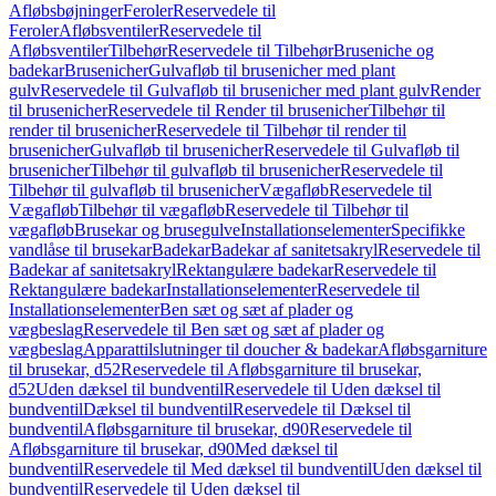
Afløbsbøjninger
Feroler
Reservedele til
Feroler
Afløbsventiler
Reservedele til
Afløbsventiler
Tilbehør
Reservedele til Tilbehør
Bruseniche og
badekar
Brusenicher
Gulvafløb til brusenicher med plant
gulv
Reservedele til Gulvafløb til brusenicher med plant gulv
Render
til brusenicher
Reservedele til Render til brusenicher
Tilbehør til
render til brusenicher
Reservedele til Tilbehør til render til
brusenicher
Gulvafløb til brusenicher
Reservedele til Gulvafløb til
brusenicher
Tilbehør til gulvafløb til brusenicher
Reservedele til
Tilbehør til gulvafløb til brusenicher
Vægafløb
Reservedele til
Vægafløb
Tilbehør til vægafløb
Reservedele til Tilbehør til
vægafløb
Brusekar og brusegulve
Installationselementer
Specifikke
vandlåse til brusekar
Badekar
Badekar af sanitetsakryl
Reservedele til
Badekar af sanitetsakryl
Rektangulære badekar
Reservedele til
Rektangulære badekar
Installationselementer
Reservedele til
Installationselementer
Ben sæt og sæt af plader og
vægbeslag
Reservedele til Ben sæt og sæt af plader og
vægbeslag
Apparattilslutninger til doucher & badekar
Afløbsgarniture
til brusekar, d52
Reservedele til Afløbsgarniture til brusekar,
d52
Uden dæksel til bundventil
Reservedele til Uden dæksel til
bundventil
Dæksel til bundventil
Reservedele til Dæksel til
bundventil
Afløbsgarniture til brusekar, d90
Reservedele til
Afløbsgarniture til brusekar, d90
Med dæksel til
bundventil
Reservedele til Med dæksel til bundventil
Uden dæksel til
bundventil
Reservedele til Uden dæksel til