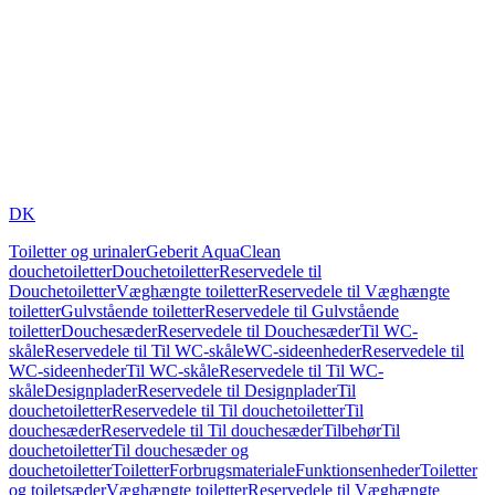
DK
Toiletter og urinaler
Geberit AquaClean
douchetoiletter
Douchetoiletter
Reservedele til
Douchetoiletter
Væghængte toiletter
Reservedele til Væghængte
toiletter
Gulvstående toiletter
Reservedele til Gulvstående
toiletter
Douchesæder
Reservedele til Douchesæder
Til WC-
skåle
Reservedele til Til WC-skåle
WC-sideenheder
Reservedele til
WC-sideenheder
Til WC-skåle
Reservedele til Til WC-
skåle
Designplader
Reservedele til Designplader
Til
douchetoiletter
Reservedele til Til douchetoiletter
Til
douchesæder
Reservedele til Til douchesæder
Tilbehør
Til
douchetoiletter
Til douchesæder og
douchetoiletter
Toiletter
Forbrugsmateriale
Funktionsenheder
Toiletter
og toiletsæder
Væghængte toiletter
Reservedele til Væghængte