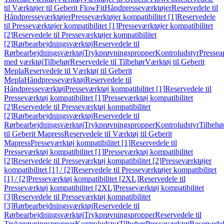
til Værktøjer til Geberit FlowFit
Håndpresseværktøjer
Reservedele til
Håndpresseværktøjer
Presseværktøjer kompatibilitet [1]
Reservedele
til Presseværktøjer kompatibilitet [1]
Presseværktøjer kompatibilitet
[2]
Reservedele til Presseværktøjer kompatibilitet
[2]
Rørbearbejdningsværktøj
Reservedele til
Rørbearbejdningsværktøj
Trykprøvningspropper
Kontroludstyr
Pressea
med værktøj
Tilbehør
Reservedele til Tilbehør
Værktøj til Geberit
Mepla
Reservedele til Værktøj til Geberit
Mepla
Håndpresseværktøj
Reservedele til
Håndpresseværktøj
Presseværktøj kompatibilitet [1]
Reservedele til
Presseværktøj kompatibilitet [1]
Presseværktøj kompatibilitet
[2]
Reservedele til Presseværktøj kompatibilitet
[2]
Rørbearbejdningsværktøj
Reservedele til
Rørbearbejdningsværktøj
Trykprøvningspropper
Kontroludstyr
Tilbehø
til Geberit Mapress
Reservedele til Værktøj til Geberit
Mapress
Presseværktøj kompatibilitet [1]
Reservedele til
Presseværktøj kompatibilitet [1]
Presseværktøj kompatibilitet
[2]
Reservedele til Presseværktøj kompatibilitet [2]
Presseværktøjer
kompatibilitet [1] / [2]
Reservedele til Presseværktøjer kompatibilitet
[1] / [2]
Presseværktøj kompatibilitet [2XL]
Reservedele til
Presseværktøj kompatibilitet [2XL]
Presseværktøj kompatibilitet
[3]
Reservedele til Presseværktøj kompatibilitet
[3]
Rørbearbejdningsværktøj
Reservedele til
Rørbearbejdningsværktøj
Trykprøvningspropper
Reservedele til
Trykprøvningspropper
Kontroludstyr
Tilbehør
Presseværktøj
Reservede