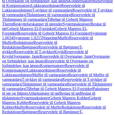
til Overgange og forbindelser, kan løsnes
Kompensatorer
Reservedele
til Kompensatorer
Lukkeanordninger
Reservedele til
Lukkeanordninger
T-stykker til varmeanlæg
Reservedele til T-stykker
til varmeanlæg
Tilslutninger til varmeanlæg
Reservedele til
Tilslutninger til varmeanlæg
Tilbehør til Geberit Mapress
Therm
Beskyttelseskapper til rørender
Systempakninger
Beslag til
rør
Geberit Mapress El-Forzinket
Geberit Mapress El-
Forzinket
Reservedele til Geberit Mapress El-Forzinket
Systemrør
1.0034
Systemrør 1.0215
Nippelrør
Muffer
Reservedele til
Muffer
Reduktioner
Reservedele til
Reduktioner
Bøjninger
Reservedele til Bøjninger
T-
stykker
Reservedele til T-stykker
Kryds
Reservedele til
Kryds
Overgange, faste
Reservedele til Overgange, faste
Overgange
og forbindelser, kan løsnes
Reservedele til Overgange og
forbindelser, kan løsnes
Kompensatorer
Reservedele til
Kompensatorer
Lukkeanordninger
Reservedele til
Lukkeanordninger
Muffer til varmeanlæg
Reservedele til Muffer til
varmeanlæg
T-stykker til varmeanlæg
Reservedele til T-stykker til
varmeanlæg
Tilslutninger til varmeanlæg
Reservedele til Tilslutninger
til varmeanlæg
Tilbehør til Geberit Mapress El-Forzinket
Pakninger
til rør og fittings
Afdækninger til rør
Beslag til rør
Beslag til
tilslutninger
Systempakninger
Geberit Mapress Kobber
Geberit
Mapress Kobber
Reservedele til Geberit Mapress
Kobber
Muffer
Reservedele til Muffer
Reduktioner
Reservedele til
Reduktioner
Bøjninger
Reservedele til Bøjninger
T-