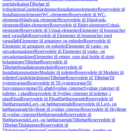
præfabrikation
Tilbehør til
lydisolering
Gipsbeklædninger
Installationselementer
Reservedele til
Installationselementer
WC-elementer
Reservedele til WC-
elementer
Håndvask-elementer
Reservedele til Håndvask-
elementer
Bidet-elementer
Reservedele til Bidet-elementer
Urinal-
elementer
Reservedele til Urinal-elementer
Elementer til brusenicher
med vægafløb
Reservedele til Elementer til brusenicher med
vægafløb
Elementer til armaturer og enheder
Reservedele til
Elementer til armaturer og enheder
Elementer til vaske- og
opvaskemaskiner
Reservedele til Elementer til vaske- og
opvaskemaskiner
Elementer til emner, som skal holde til store
belastninger
Tilbehør
Reservedele til
Tilbehør
Installationsmoduler
Reservedele til
Installationsmoduler
Moduler til toiletter
Reservedele til Moduler til
toiletter
Gipsbeklædninger
Tilbehør
Reservedele til Tilbehør
Til
systemvægge
Reservedele til Til systemvægge
Til
forsyningssystemer
Til afløb
Synlige cisterner
Synlige cisterner til
toiletter, i plast
Reservedele til Synlige cisterner til toiletter, i
plast
Påsat
Reservedele til Påsat
Højthængende
Reservedele til
Højthængende
Lavt- og højthængende
Reservedele til Lavt- og
højthængende
Skyllerør til synlige cisterner
Reservedele til Skyllerør
til synlige cisterner
Højthængende
Reservedele til
Højthængende
Lavt- og højthængende
Tilbehør
Reservedele til
Tilbehør
Tilslutninger
Reservedele til
Tilslutninger
Tætninger
Gummimanchetter
Nipler, rosetter og