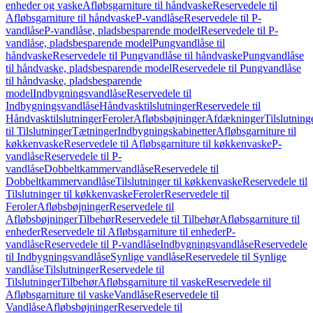
enheder og vaske
Afløbsgarniture til håndvaske
Reservedele til
Afløbsgarniture til håndvaske
P-vandlåse
Reservedele til P-
vandlåse
P-vandlåse, pladsbesparende model
Reservedele til P-
vandlåse, pladsbesparende model
Pungvandlåse til
håndvaske
Reservedele til Pungvandlåse til håndvaske
Pungvandlåse
til håndvaske, pladsbesparende model
Reservedele til Pungvandlåse
til håndvaske, pladsbesparende
model
Indbygningsvandlåse
Reservedele til
Indbygningsvandlåse
Håndvasktilslutninger
Reservedele til
Håndvasktilslutninger
Feroler
Afløbsbøjninger
Afdækninger
Tilslutning
til Tilslutninger
Tætninger
Indbygningskabinetter
Afløbsgarniture til
køkkenvaske
Reservedele til Afløbsgarniture til køkkenvaske
P-
vandlåse
Reservedele til P-
vandlåse
Dobbeltkammervandlåse
Reservedele til
Dobbeltkammervandlåse
Tilslutninger til køkkenvaske
Reservedele til
Tilslutninger til køkkenvaske
Feroler
Reservedele til
Feroler
Afløbsbøjninger
Reservedele til
Afløbsbøjninger
Tilbehør
Reservedele til Tilbehør
Afløbsgarniture til
enheder
Reservedele til Afløbsgarniture til enheder
P-
vandlåse
Reservedele til P-vandlåse
Indbygningsvandlåse
Reservedele
til Indbygningsvandlåse
Synlige vandlåse
Reservedele til Synlige
vandlåse
Tilslutninger
Reservedele til
Tilslutninger
Tilbehør
Afløbsgarniture til vaske
Reservedele til
Afløbsgarniture til vaske
Vandlåse
Reservedele til
Vandlåse
Afløbsbøjninger
Reservedele til