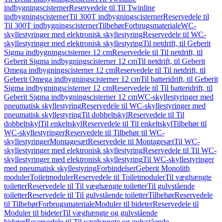
indbygningscisterner
Reservedele til Til Twinline
indbygningscisterner
Til 300T indbygningscisterner
Reservedele til
Til 300T indbygningscisterner
Tilbehør
Forbrugsmateriale
WC-
skyllestyringer med elektronisk skyllestyring
Reservedele til WC-
skyllestyringer med elektronisk skyllestyring
Til netdrift, til Geberit
Sigma indbygningscisterner 12 cm
Reservedele til Til netdrift, til
Geberit Sigma indbygningscisterner 12 cm
Til netdrift, til Geberit
Omega indbygningscisterner 12 cm
Reservedele til Til netdrift, til
Geberit Omega indbygningscisterner 12 cm
Til batteridrift, til Geberit
Sigma indbygningscisterner 12 cm
Reservedele til Til batteridrift, til
Geberit Sigma indbygningscisterner 12 cm
WC-skyllestyringer med
pneumatisk skyllestyring
Reservedele til WC-skyllestyringer med
pneumatisk skyllestyring
Til dobbeltskyl
Reservedele til Til
dobbeltskyl
Til enkeltskyl
Reservedele til Til enkeltskyl
Tilbehør til
WC-skyllestyringer
Reservedele til Tilbehør til WC-
skyllestyringer
Montagesæt
Reservedele til Montagesæt
Til WC-
skyllestyringer med elektronisk skyllestyring
Reservedele til Til WC-
skyllestyringer med elektronisk skyllestyring
Til WC-skyllestyringer
med pneumatisk skyllestyring
Forbindelser
Geberit Monolith
moduler
Toiletmoduler
Reservedele til Toiletmoduler
Til væghængte
toiletter
Reservedele til Til væghængte toiletter
Til gulvstående
toiletter
Reservedele til Til gulvstående toiletter
Tilbehør
Reservedele
til Tilbehør
Forbrugsmateriale
Moduler til bideter
Reservedele til
Moduler til bideter
Til væghængte og gulvstående
bideter
Reservedele til Til væghængte og gulvstående