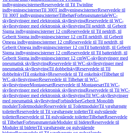
indbygningscisterner
Reservedele til Til Twinline
indbygningscisterner
Til 300T indbygningscisterner
Reservedele til
Til 300T indbygningscisterner
Tilbehør
Forbrugsmateriale
WC-
skyllestyringer med elektronisk skyllestyring
Reservedele til WC-
skyllestyringer med elektronisk skyllestyring
Til netdrift, til Geberit
Sigma indbygningscisterner 12 cm
Reservedele til Til netdrift, til
Geberit Sigma indbygningscisterner 12 cm
Til netdrift, til Geberit
Omega indbygningscisterner 12 cm
Reservedele til Til netdrift, til
Geberit Omega indbygningscisterner 12 cm
Til batteridrift, til Geberit
Sigma indbygningscisterner 12 cm
Reservedele til Til batteridrift, til
Geberit Sigma indbygningscisterner 12 cm
WC-skyllestyringer med
pneumatisk skyllestyring
Reservedele til WC-skyllestyringer med
pneumatisk skyllestyring
Til dobbeltskyl
Reservedele til Til
dobbeltskyl
Til enkeltskyl
Reservedele til Til enkeltskyl
Tilbehør til
WC-skyllestyringer
Reservedele til Tilbehør til WC-
skyllestyringer
Montagesæt
Reservedele til Montagesæt
Til WC-
skyllestyringer med elektronisk skyllestyring
Reservedele til Til WC-
skyllestyringer med elektronisk skyllestyring
Til WC-skyllestyringer
med pneumatisk skyllestyring
Forbindelser
Geberit Monolith
moduler
Toiletmoduler
Reservedele til Toiletmoduler
Til væghængte
toiletter
Reservedele til Til væghængte toiletter
Til gulvstående
toiletter
Reservedele til Til gulvstående toiletter
Tilbehør
Reservedele
til Tilbehør
Forbrugsmateriale
Moduler til bideter
Reservedele til
Moduler til bideter
Til væghængte og gulvstående
bideter
Reservedele til Til væghængte og gulvstående