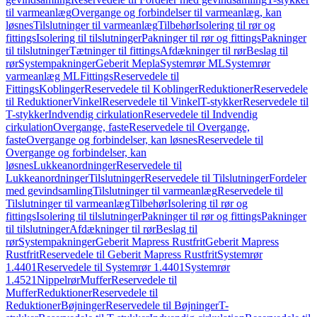
til varmeanlæg
Overgange og forbindelser til varmeanlæg, kan
løsnes
Tilslutninger til varmeanlæg
Tilbehør
Isolering til rør og
fittings
Isolering til tilslutninger
Pakninger til rør og fittings
Pakninger
til tilslutninger
Tætninger til fittings
Afdækninger til rør
Beslag til
rør
Systempakninger
Geberit Mepla
Systemrør ML
Systemrør
varmeanlæg ML
Fittings
Reservedele til
Fittings
Koblinger
Reservedele til Koblinger
Reduktioner
Reservedele
til Reduktioner
Vinkel
Reservedele til Vinkel
T-stykker
Reservedele til
T-stykker
Indvendig cirkulation
Reservedele til Indvendig
cirkulation
Overgange, faste
Reservedele til Overgange,
faste
Overgange og forbindelser, kan løsnes
Reservedele til
Overgange og forbindelser, kan
løsnes
Lukkeanordninger
Reservedele til
Lukkeanordninger
Tilslutninger
Reservedele til Tilslutninger
Fordeler
med gevindsamling
Tilslutninger til varmeanlæg
Reservedele til
Tilslutninger til varmeanlæg
Tilbehør
Isolering til rør og
fittings
Isolering til tilslutninger
Pakninger til rør og fittings
Pakninger
til tilslutninger
Afdækninger til rør
Beslag til
rør
Systempakninger
Geberit Mapress Rustfrit
Geberit Mapress
Rustfrit
Reservedele til Geberit Mapress Rustfrit
Systemrør
1.4401
Reservedele til Systemrør 1.4401
Systemrør
1.4521
Nippelrør
Muffer
Reservedele til
Muffer
Reduktioner
Reservedele til
Reduktioner
Bøjninger
Reservedele til Bøjninger
T-