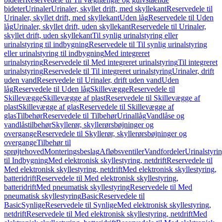
bideter
Urinaler
Urinaler, skyllet drift, med skyllekant
Reservedele til
Urinaler, skyllet drift, med skyllekant
Uden låg
Reservedele til Uden
låg
Urinaler, skyllet drift, uden skyllekant
Reservedele til Urinaler,
skyllet drift, uden skyllekant
Til synlig urinalstyring eller
urinalstyring til indbygning
Reservedele til Til synlig urinalstyring
eller urinalstyring til indbygning
Med integreret
urinalstyring
Reservedele til Med integreret urinalstyring
Til integreret
urinalstyring
Reservedele til Til integreret urinalstyring
Urinaler, drift
uden vand
Reservedele til Urinaler, drift uden vand
Uden
låg
Reservedele til Uden låg
Skillevægge
Reservedele til
Skillevægge
Skillevægge af plast
Reservedele til Skillevægge af
plast
Skillevægge af glas
Reservedele til Skillevægge af
glas
Tilbehør
Reservedele til Tilbehør
Urinallåg
Vandlåse og
vandlåstilbehør
Skyllerør, skyllerørsbøjninger og
overgange
Reservedele til Skyllerør, skyllerørsbøjninger og
overgange
Tilbehør til
sprøjtehoved
Monteringsbeslag
Afløbsventiler
Vandfordeler
Urinalstyri
til Indbygning
Med elektronisk skyllestyring, netdrift
Reservedele til
Med elektronisk skyllestyring, netdrift
Med elektronisk skyllestyring,
batteridrift
Reservedele til Med elektronisk skyllestyring,
batteridrift
Med pneumatisk skyllestyring
Reservedele til Med
pneumatisk skyllestyring
Basic
Reservedele til
Basic
Synlige
Reservedele til Synlige
Med elektronisk skyllestyring,
netdrift
Reservedele til Med elektronisk skyllestyring, netdrift
Med