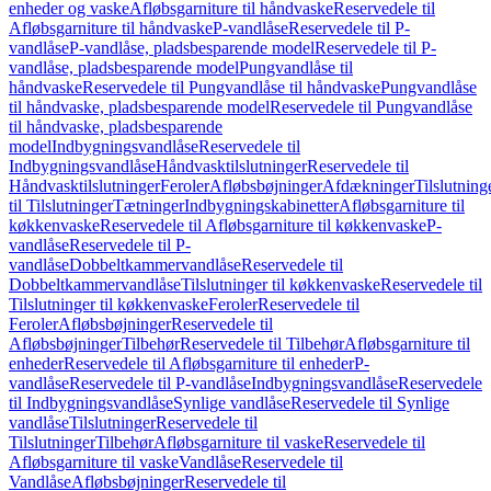
enheder og vaske
Afløbsgarniture til håndvaske
Reservedele til
Afløbsgarniture til håndvaske
P-vandlåse
Reservedele til P-
vandlåse
P-vandlåse, pladsbesparende model
Reservedele til P-
vandlåse, pladsbesparende model
Pungvandlåse til
håndvaske
Reservedele til Pungvandlåse til håndvaske
Pungvandlåse
til håndvaske, pladsbesparende model
Reservedele til Pungvandlåse
til håndvaske, pladsbesparende
model
Indbygningsvandlåse
Reservedele til
Indbygningsvandlåse
Håndvasktilslutninger
Reservedele til
Håndvasktilslutninger
Feroler
Afløbsbøjninger
Afdækninger
Tilslutning
til Tilslutninger
Tætninger
Indbygningskabinetter
Afløbsgarniture til
køkkenvaske
Reservedele til Afløbsgarniture til køkkenvaske
P-
vandlåse
Reservedele til P-
vandlåse
Dobbeltkammervandlåse
Reservedele til
Dobbeltkammervandlåse
Tilslutninger til køkkenvaske
Reservedele til
Tilslutninger til køkkenvaske
Feroler
Reservedele til
Feroler
Afløbsbøjninger
Reservedele til
Afløbsbøjninger
Tilbehør
Reservedele til Tilbehør
Afløbsgarniture til
enheder
Reservedele til Afløbsgarniture til enheder
P-
vandlåse
Reservedele til P-vandlåse
Indbygningsvandlåse
Reservedele
til Indbygningsvandlåse
Synlige vandlåse
Reservedele til Synlige
vandlåse
Tilslutninger
Reservedele til
Tilslutninger
Tilbehør
Afløbsgarniture til vaske
Reservedele til
Afløbsgarniture til vaske
Vandlåse
Reservedele til
Vandlåse
Afløbsbøjninger
Reservedele til