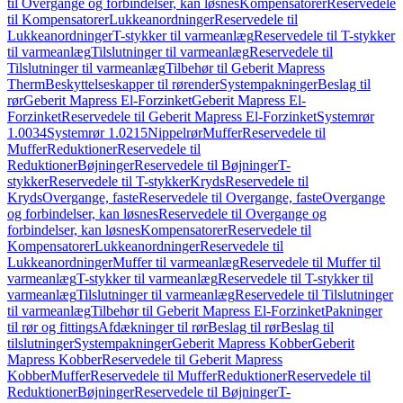
til Overgange og forbindelser, kan løsnes
Kompensatorer
Reservedele
til Kompensatorer
Lukkeanordninger
Reservedele til
Lukkeanordninger
T-stykker til varmeanlæg
Reservedele til T-stykker
til varmeanlæg
Tilslutninger til varmeanlæg
Reservedele til
Tilslutninger til varmeanlæg
Tilbehør til Geberit Mapress
Therm
Beskyttelseskapper til rørender
Systempakninger
Beslag til
rør
Geberit Mapress El-Forzinket
Geberit Mapress El-
Forzinket
Reservedele til Geberit Mapress El-Forzinket
Systemrør
1.0034
Systemrør 1.0215
Nippelrør
Muffer
Reservedele til
Muffer
Reduktioner
Reservedele til
Reduktioner
Bøjninger
Reservedele til Bøjninger
T-
stykker
Reservedele til T-stykker
Kryds
Reservedele til
Kryds
Overgange, faste
Reservedele til Overgange, faste
Overgange
og forbindelser, kan løsnes
Reservedele til Overgange og
forbindelser, kan løsnes
Kompensatorer
Reservedele til
Kompensatorer
Lukkeanordninger
Reservedele til
Lukkeanordninger
Muffer til varmeanlæg
Reservedele til Muffer til
varmeanlæg
T-stykker til varmeanlæg
Reservedele til T-stykker til
varmeanlæg
Tilslutninger til varmeanlæg
Reservedele til Tilslutninger
til varmeanlæg
Tilbehør til Geberit Mapress El-Forzinket
Pakninger
til rør og fittings
Afdækninger til rør
Beslag til rør
Beslag til
tilslutninger
Systempakninger
Geberit Mapress Kobber
Geberit
Mapress Kobber
Reservedele til Geberit Mapress
Kobber
Muffer
Reservedele til Muffer
Reduktioner
Reservedele til
Reduktioner
Bøjninger
Reservedele til Bøjninger
T-