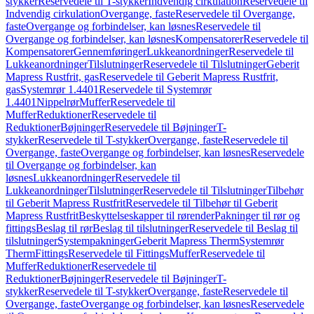
stykker
Reservedele til T-stykker
Indvendig cirkulation
Reservedele til
Indvendig cirkulation
Overgange, faste
Reservedele til Overgange,
faste
Overgange og forbindelser, kan løsnes
Reservedele til
Overgange og forbindelser, kan løsnes
Kompensatorer
Reservedele til
Kompensatorer
Gennemføringer
Lukkeanordninger
Reservedele til
Lukkeanordninger
Tilslutninger
Reservedele til Tilslutninger
Geberit
Mapress Rustfrit, gas
Reservedele til Geberit Mapress Rustfrit,
gas
Systemrør 1.4401
Reservedele til Systemrør
1.4401
Nippelrør
Muffer
Reservedele til
Muffer
Reduktioner
Reservedele til
Reduktioner
Bøjninger
Reservedele til Bøjninger
T-
stykker
Reservedele til T-stykker
Overgange, faste
Reservedele til
Overgange, faste
Overgange og forbindelser, kan løsnes
Reservedele
til Overgange og forbindelser, kan
løsnes
Lukkeanordninger
Reservedele til
Lukkeanordninger
Tilslutninger
Reservedele til Tilslutninger
Tilbehør
til Geberit Mapress Rustfrit
Reservedele til Tilbehør til Geberit
Mapress Rustfrit
Beskyttelseskapper til rørender
Pakninger til rør og
fittings
Beslag til rør
Beslag til tilslutninger
Reservedele til Beslag til
tilslutninger
Systempakninger
Geberit Mapress Therm
Systemrør
Therm
Fittings
Reservedele til Fittings
Muffer
Reservedele til
Muffer
Reduktioner
Reservedele til
Reduktioner
Bøjninger
Reservedele til Bøjninger
T-
stykker
Reservedele til T-stykker
Overgange, faste
Reservedele til
Overgange, faste
Overgange og forbindelser, kan løsnes
Reservedele