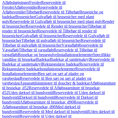
Afløbsbøjninger
Feroler
Reservedele til
Feroler
Afløbsventiler
Reservedele til
Afløbsventiler
Tilbehør
Reservedele til Tilbehør
Bruseniche og
badekar
Brusenicher
Gulvafløb til brusenicher med plant
gulv
Reservedele til Gulvafløb til brusenicher med plant gulv
Render
til brusenicher
Reservedele til Render til brusenicher
Tilbehør til
render til brusenicher
Reservedele til Tilbehør til render til
brusenicher
Gulvafløb til brusenicher
Reservedele til Gulvafløb til
brusenicher
Tilbehør til gulvafløb til brusenicher
Reservedele til
Tilbehør til gulvafløb til brusenicher
Vægafløb
Reservedele til
Vægafløb
Tilbehør til vægafløb
Reservedele til Tilbehør til
vægafløb
Brusekar og brusegulve
Installationselementer
Specifikke
vandlåse til brusekar
Badekar
Badekar af sanitetsakryl
Reservedele til
Badekar af sanitetsakryl
Rektangulære badekar
Reservedele til
Rektangulære badekar
Installationselementer
Reservedele til
Installationselementer
Ben sæt og sæt af plader og
vægbeslag
Reservedele til Ben sæt og sæt af plader og
vægbeslag
Apparattilslutninger til doucher & badekar
Afløbsgarniture
til brusekar, d52
Reservedele til Afløbsgarniture til brusekar,
d52
Uden dæksel til bundventil
Reservedele til Uden dæksel til
bundventil
Dæksel til bundventil
Reservedele til Dæksel til
bundventil
Afløbsgarniture til brusekar, d90
Reservedele til
Afløbsgarniture til brusekar, d90
Med dæksel til
bundventil
Reservedele til Med dæksel til bundventil
Uden dæksel til
bundventil
Reservedele til Uden dæksel til