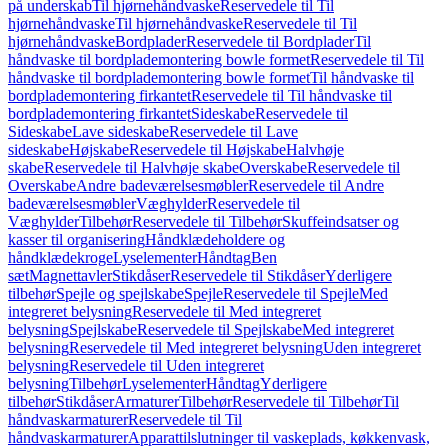
på underskab
Til hjørnehåndvaske
Reservedele til Til
hjørnehåndvaske
Til hjørnehåndvaske
Reservedele til Til
hjørnehåndvaske
Bordplader
Reservedele til Bordplader
Til
håndvaske til bordplademontering bowle formet
Reservedele til Til
håndvaske til bordplademontering bowle formet
Til håndvaske til
bordplademontering firkantet
Reservedele til Til håndvaske til
bordplademontering firkantet
Sideskabe
Reservedele til
Sideskabe
Lave sideskabe
Reservedele til Lave
sideskabe
Højskabe
Reservedele til Højskabe
Halvhøje
skabe
Reservedele til Halvhøje skabe
Overskabe
Reservedele til
Overskabe
Andre badeværelsesmøbler
Reservedele til Andre
badeværelsesmøbler
Væghylder
Reservedele til
Væghylder
Tilbehør
Reservedele til Tilbehør
Skuffeindsatser og
kasser til organisering
Håndklædeholdere og
håndklædekroge
Lyselementer
Håndtag
Ben
sæt
Magnettavler
Stikdåser
Reservedele til Stikdåser
Yderligere
tilbehør
Spejle og spejlskabe
Spejle
Reservedele til Spejle
Med
integreret belysning
Reservedele til Med integreret
belysning
Spejlskabe
Reservedele til Spejlskabe
Med integreret
belysning
Reservedele til Med integreret belysning
Uden integreret
belysning
Reservedele til Uden integreret
belysning
Tilbehør
Lyselementer
Håndtag
Yderligere
tilbehør
Stikdåser
Armaturer
Tilbehør
Reservedele til Tilbehør
Til
håndvaskarmaturer
Reservedele til Til
håndvaskarmaturer
Apparattilslutninger til vaskeplads, køkkenvask,