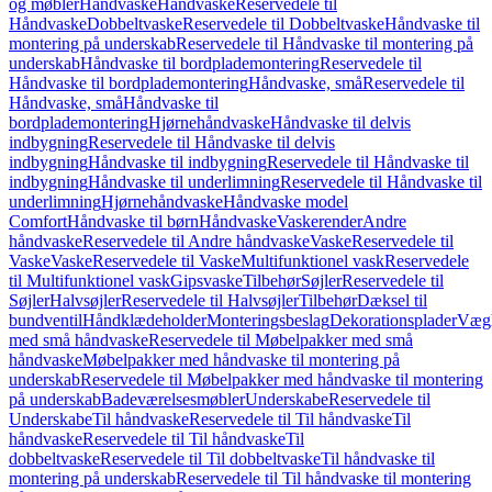
og møbler
Håndvaske
Håndvaske
Reservedele til
Håndvaske
Dobbeltvaske
Reservedele til Dobbeltvaske
Håndvaske til
montering på underskab
Reservedele til Håndvaske til montering på
underskab
Håndvaske til bordplademontering
Reservedele til
Håndvaske til bordplademontering
Håndvaske, små
Reservedele til
Håndvaske, små
Håndvaske til
bordplademontering
Hjørnehåndvaske
Håndvaske til delvis
indbygning
Reservedele til Håndvaske til delvis
indbygning
Håndvaske til indbygning
Reservedele til Håndvaske til
indbygning
Håndvaske til underlimning
Reservedele til Håndvaske til
underlimning
Hjørnehåndvaske
Håndvaske model
Comfort
Håndvaske til børn
Håndvaske
Vaskerender
Andre
håndvaske
Reservedele til Andre håndvaske
Vaske
Reservedele til
Vaske
Vaske
Reservedele til Vaske
Multifunktionel vask
Reservedele
til Multifunktionel vask
Gipsvaske
Tilbehør
Søjler
Reservedele til
Søjler
Halvsøjler
Reservedele til Halvsøjler
Tilbehør
Dæksel til
bundventil
Håndklædeholder
Monteringsbeslag
Dekorationsplader
Vægh
med små håndvaske
Reservedele til Møbelpakker med små
håndvaske
Møbelpakker med håndvaske til montering på
underskab
Reservedele til Møbelpakker med håndvaske til montering
på underskab
Badeværelsesmøbler
Underskabe
Reservedele til
Underskabe
Til håndvaske
Reservedele til Til håndvaske
Til
håndvaske
Reservedele til Til håndvaske
Til
dobbeltvaske
Reservedele til Til dobbeltvaske
Til håndvaske til
montering på underskab
Reservedele til Til håndvaske til montering