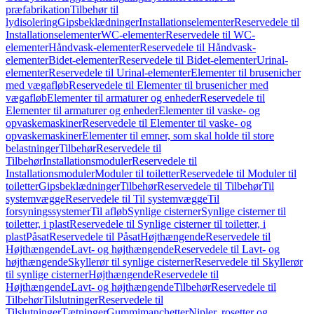
præfabrikation
Tilbehør til
lydisolering
Gipsbeklædninger
Installationselementer
Reservedele til
Installationselementer
WC-elementer
Reservedele til WC-
elementer
Håndvask-elementer
Reservedele til Håndvask-
elementer
Bidet-elementer
Reservedele til Bidet-elementer
Urinal-
elementer
Reservedele til Urinal-elementer
Elementer til brusenicher
med vægafløb
Reservedele til Elementer til brusenicher med
vægafløb
Elementer til armaturer og enheder
Reservedele til
Elementer til armaturer og enheder
Elementer til vaske- og
opvaskemaskiner
Reservedele til Elementer til vaske- og
opvaskemaskiner
Elementer til emner, som skal holde til store
belastninger
Tilbehør
Reservedele til
Tilbehør
Installationsmoduler
Reservedele til
Installationsmoduler
Moduler til toiletter
Reservedele til Moduler til
toiletter
Gipsbeklædninger
Tilbehør
Reservedele til Tilbehør
Til
systemvægge
Reservedele til Til systemvægge
Til
forsyningssystemer
Til afløb
Synlige cisterner
Synlige cisterner til
toiletter, i plast
Reservedele til Synlige cisterner til toiletter, i
plast
Påsat
Reservedele til Påsat
Højthængende
Reservedele til
Højthængende
Lavt- og højthængende
Reservedele til Lavt- og
højthængende
Skyllerør til synlige cisterner
Reservedele til Skyllerør
til synlige cisterner
Højthængende
Reservedele til
Højthængende
Lavt- og højthængende
Tilbehør
Reservedele til
Tilbehør
Tilslutninger
Reservedele til
Tilslutninger
Tætninger
Gummimanchetter
Nipler, rosetter og