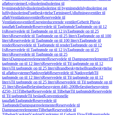
afløbssystemer
Lydisolering
Isolering til
bygningsdelslydisolering
Isolering til bygningsdelslydisolering og
luftlydsisolering
Fugtbeskyttelse
Tætninger
Udluftningsventiler til
afløb
Ventilationsventiler
Reservedele til
Ventilationsventiler
Energireducerende ventiler
Geberit Pluvia
tagafløb
Tagbrønde
Reservedele til Tagbrønde
Tagbrønde op til 12
l/s
Reservedele til Tagbrønde op til 12 l/s
Tagbrønde op til 25
liter/s
Reservedele til Tagbrønde op til 25 liter/s
Tagbrønde op til 100
liter/s
Reservedele til Tagbrønde op til 100 liter/s
Tagbrønde til
render
Reservedele til Tagbrønde til render
Tagbrønde op til 12
l/s
Reservedele til Tagbrønde op til 12 l/s
Tagbrønde op til 25
liter/s
Reservedele til Tagbrønde op til 25
liter/s
Dampspærreelementer
Reservedele til Dampspærreelementer
Til
tagbrønde op til 12 liter/s
Reservedele til Til tagbrønde op til 12
liter/s
Til tagbrønde op til 25 liter/s
Brandbeskyttelse
Brandbeskyttelse
til afløbssystemer
Nødoverløb
Reservedele til Nødoverløb
Til
tagbrønde op til 12 liter/s
Reservedele til Til tagbrønde op til 12
liter/s
Til tagbrønde op til 25 liter/s
Reservedele til Til tagbrønde op til
25 liter/s
Beslag
Befæstigelsessystem d40–200
Befæstigelsessystem
d250–315
Tilbehør
Reservedele til Tilbehør
Til tagbrønde
Reservedele
til Til tagbrønde
Til beslag
Konventionelle
tagafløb
Tagbrønde
Reservedele til
Tagbrønde
Dampspærreelementer
Reservedele til
Dampspærreelementer
Tilbehør
Reservedele til
Tilbehør
Værktøj
Værktøj
Værktøjer til Geberit FlowFit
Reservedele