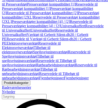
til Presseværktøj
Presseværktøj kompatibilitet [1]
Reservedele til
Presseværktøj kompatibilitet [1]
Presseværktøj kompatibilitet
[2]
Reservedele til Presseværktøj kompatibilitet [2]
Presseværktøj
kompatibilitet [2XL]
Reservedele til Presseværktøj kompatibilitet
[2XL]
Presseværktøjer kompatibilitet [4] / [2]
Reservedele til
Presseværktøjer kompatibilitet [4] / [2]
Universalkuffert
Reservedele
til Universalkuffert
Universalkuffert
Reservedele til
Universalkuffert
Værktøj til Geberit Silent-db20 / Geberit
PE
Reservedele til Værktøj til Geberit Silent-db20 / Geberit
PE
Elektrosvejseværktøj
Reservedele til
Elektrosvejseværktøj
Tilbehør til
elektrosvejseværktøj
Spejlsvejsningsværktøj
Reservedele til
Spejlsvejsningsværktøj
Tilbehør til
spejlsvejsningsværktøj
Reservedele til Tilbehør til
spejlsvejsningsværktøj
Rørbearbejdningsværktøj
Reservedele til
Rørbearbejdningsværktøj
Tilbehør til
rørbearbejdningsværktøj
Reservedele til Tilbehør til
rørbearbejdningsværktøj
Fjernbetjeninger
Fjernbetjeninger
Produktkategorier
Badeværelsesserier
Nyheder