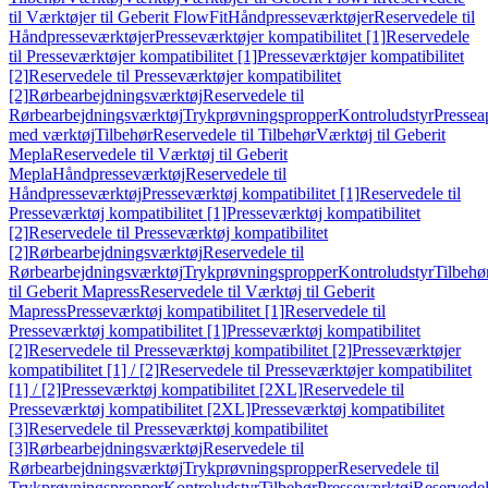
til Værktøjer til Geberit FlowFit
Håndpresseværktøjer
Reservedele til
Håndpresseværktøjer
Presseværktøjer kompatibilitet [1]
Reservedele
til Presseværktøjer kompatibilitet [1]
Presseværktøjer kompatibilitet
[2]
Reservedele til Presseværktøjer kompatibilitet
[2]
Rørbearbejdningsværktøj
Reservedele til
Rørbearbejdningsværktøj
Trykprøvningspropper
Kontroludstyr
Pressea
med værktøj
Tilbehør
Reservedele til Tilbehør
Værktøj til Geberit
Mepla
Reservedele til Værktøj til Geberit
Mepla
Håndpresseværktøj
Reservedele til
Håndpresseværktøj
Presseværktøj kompatibilitet [1]
Reservedele til
Presseværktøj kompatibilitet [1]
Presseværktøj kompatibilitet
[2]
Reservedele til Presseværktøj kompatibilitet
[2]
Rørbearbejdningsværktøj
Reservedele til
Rørbearbejdningsværktøj
Trykprøvningspropper
Kontroludstyr
Tilbehø
til Geberit Mapress
Reservedele til Værktøj til Geberit
Mapress
Presseværktøj kompatibilitet [1]
Reservedele til
Presseværktøj kompatibilitet [1]
Presseværktøj kompatibilitet
[2]
Reservedele til Presseværktøj kompatibilitet [2]
Presseværktøjer
kompatibilitet [1] / [2]
Reservedele til Presseværktøjer kompatibilitet
[1] / [2]
Presseværktøj kompatibilitet [2XL]
Reservedele til
Presseværktøj kompatibilitet [2XL]
Presseværktøj kompatibilitet
[3]
Reservedele til Presseværktøj kompatibilitet
[3]
Rørbearbejdningsværktøj
Reservedele til
Rørbearbejdningsværktøj
Trykprøvningspropper
Reservedele til
Trykprøvningspropper
Kontroludstyr
Tilbehør
Presseværktøj
Reservede