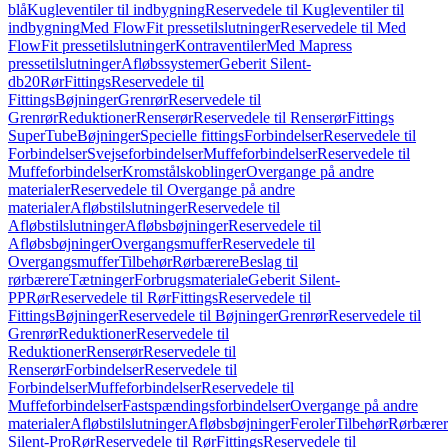
blå
Kugleventiler til indbygning
Reservedele til Kugleventiler til
indbygning
Med FlowFit pressetilslutninger
Reservedele til Med
FlowFit pressetilslutninger
Kontraventiler
Med Mapress
pressetilslutninger
Afløbssystemer
Geberit Silent-
db20
Rør
Fittings
Reservedele til
Fittings
Bøjninger
Grenrør
Reservedele til
Grenrør
Reduktioner
Renserør
Reservedele til Renserør
Fittings
SuperTube
Bøjninger
Specielle fittings
Forbindelser
Reservedele til
Forbindelser
Svejseforbindelser
Muffeforbindelser
Reservedele til
Muffeforbindelser
Kromstålskoblinger
Overgange på andre
materialer
Reservedele til Overgange på andre
materialer
Afløbstilslutninger
Reservedele til
Afløbstilslutninger
Afløbsbøjninger
Reservedele til
Afløbsbøjninger
Overgangsmuffer
Reservedele til
Overgangsmuffer
Tilbehør
Rørbærere
Beslag til
rørbærere
Tætninger
Forbrugsmateriale
Geberit Silent-
PP
Rør
Reservedele til Rør
Fittings
Reservedele til
Fittings
Bøjninger
Reservedele til Bøjninger
Grenrør
Reservedele til
Grenrør
Reduktioner
Reservedele til
Reduktioner
Renserør
Reservedele til
Renserør
Forbindelser
Reservedele til
Forbindelser
Muffeforbindelser
Reservedele til
Muffeforbindelser
Fastspændingsforbindelser
Overgange på andre
materialer
Afløbstilslutninger
Afløbsbøjninger
Feroler
Tilbehør
Rørbærer
Silent-Pro
Rør
Reservedele til Rør
Fittings
Reservedele til