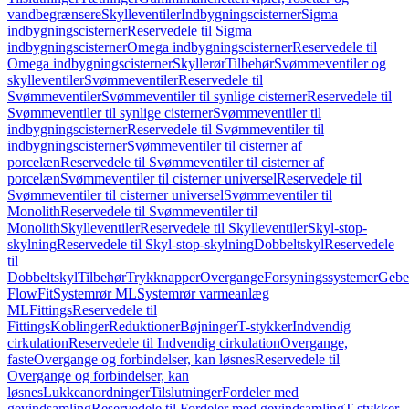
vandbegrænsere
Skylleventiler
Indbygningscisterner
Sigma
indbygningscisterner
Reservedele til Sigma
indbygningscisterner
Omega indbygningscisterner
Reservedele til
Omega indbygningscisterner
Skyllerør
Tilbehør
Svømmeventiler og
skylleventiler
Svømmeventiler
Reservedele til
Svømmeventiler
Svømmeventiler til synlige cisterner
Reservedele til
Svømmeventiler til synlige cisterner
Svømmeventiler til
indbygningscisterner
Reservedele til Svømmeventiler til
indbygningscisterner
Svømmeventiler til cisterner af
porcelæn
Reservedele til Svømmeventiler til cisterner af
porcelæn
Svømmeventiler til cisterner universel
Reservedele til
Svømmeventiler til cisterner universel
Svømmeventiler til
Monolith
Reservedele til Svømmeventiler til
Monolith
Skylleventiler
Reservedele til Skylleventiler
Skyl-stop-
skylning
Reservedele til Skyl-stop-skylning
Dobbeltskyl
Reservedele
til
Dobbeltskyl
Tilbehør
Trykknapper
Overgange
Forsyningssystemer
Geber
FlowFit
Systemrør ML
Systemrør varmeanlæg
ML
Fittings
Reservedele til
Fittings
Koblinger
Reduktioner
Bøjninger
T-stykker
Indvendig
cirkulation
Reservedele til Indvendig cirkulation
Overgange,
faste
Overgange og forbindelser, kan løsnes
Reservedele til
Overgange og forbindelser, kan
løsnes
Lukkeanordninger
Tilslutninger
Fordeler med
gevindsamling
Reservedele til Fordeler med gevindsamling
T-stykker