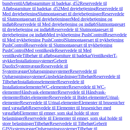
bundventil
Afløbsgarniture til badekar, d52
Reservedele til
Afløbsgarniture til badekar, d52
Med drejebetjening
Reservedele til
Med drejebetjening
Slutmontagesæt til drejebetjeninger
Reservedele
til Slutmontagesæt til drejebetjeninger
Med drejebetjening og
indløb
Reservedele til Med drejebetjening og indløb
Slutmontagesæt
til drejebetjening og indløb
Reservedele til Slutmontagesæt til
drejebetjening og indløb
Med trykbetjening PushControl
Reservedele
til Med trykbetjening PushControl
Slutmontagesæt til trykbetjening
PushControl
Reservedele til Slutmontagesæt til trykbetjening
PushControl
Med ventilkegle
Reservedele til Med
ventilkegle
Tilbehør til afløbsgarniture til badekar
Ventilkegler
T-
stykker
Installationssystemer
Geberit
Duofix
Systemvægge
Reservedele til
Systemvægge
Ophængningssystemer
Reservedele til
Ophængningssystemer
Gipsbeklædninger
Tilbehør
Reservedele til
Tilbehør
Installationselementer
Reservedele til
Installationselementer
WC-elementer
Reservedele til WC-
elementer
Håndvask-elementer
Reservedele til Håndvask-
elementer
Bidet-elementer
Reservedele til Bidet-elementer
Urinal-
elementer
Reservedele til Urinal-elementer
Elementer til brusenicher
med vægafløb
Reservedele til Elementer til brusenicher med
vægafløb
Elementer til emner, som skal holde til store
belastninger
Reservedele til Elementer til emner, som skal holde til
store belastninger
Tilbehør
Reservedele til Tilbehør
Geberit
GIS
Systemvægge
Ophængningssystemer
Tilbehør til