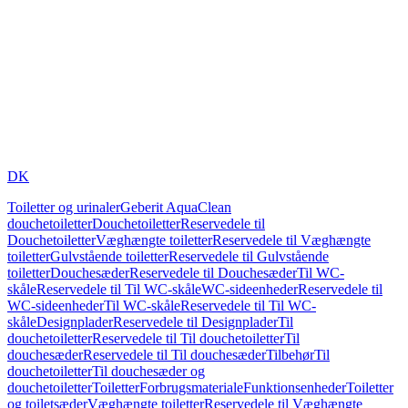
DK
Toiletter og urinaler
Geberit AquaClean
douchetoiletter
Douchetoiletter
Reservedele til
Douchetoiletter
Væghængte toiletter
Reservedele til Væghængte
toiletter
Gulvstående toiletter
Reservedele til Gulvstående
toiletter
Douchesæder
Reservedele til Douchesæder
Til WC-
skåle
Reservedele til Til WC-skåle
WC-sideenheder
Reservedele til
WC-sideenheder
Til WC-skåle
Reservedele til Til WC-
skåle
Designplader
Reservedele til Designplader
Til
douchetoiletter
Reservedele til Til douchetoiletter
Til
douchesæder
Reservedele til Til douchesæder
Tilbehør
Til
douchetoiletter
Til douchesæder og
douchetoiletter
Toiletter
Forbrugsmateriale
Funktionsenheder
Toiletter
og toiletsæder
Væghængte toiletter
Reservedele til Væghængte