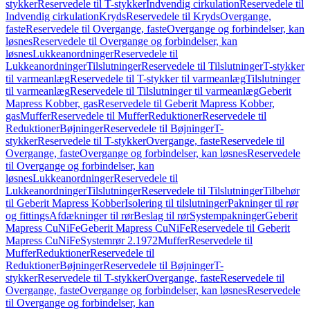
stykker
Reservedele til T-stykker
Indvendig cirkulation
Reservedele til
Indvendig cirkulation
Kryds
Reservedele til Kryds
Overgange,
faste
Reservedele til Overgange, faste
Overgange og forbindelser, kan
løsnes
Reservedele til Overgange og forbindelser, kan
løsnes
Lukkeanordninger
Reservedele til
Lukkeanordninger
Tilslutninger
Reservedele til Tilslutninger
T-stykker
til varmeanlæg
Reservedele til T-stykker til varmeanlæg
Tilslutninger
til varmeanlæg
Reservedele til Tilslutninger til varmeanlæg
Geberit
Mapress Kobber, gas
Reservedele til Geberit Mapress Kobber,
gas
Muffer
Reservedele til Muffer
Reduktioner
Reservedele til
Reduktioner
Bøjninger
Reservedele til Bøjninger
T-
stykker
Reservedele til T-stykker
Overgange, faste
Reservedele til
Overgange, faste
Overgange og forbindelser, kan løsnes
Reservedele
til Overgange og forbindelser, kan
løsnes
Lukkeanordninger
Reservedele til
Lukkeanordninger
Tilslutninger
Reservedele til Tilslutninger
Tilbehør
til Geberit Mapress Kobber
Isolering til tilslutninger
Pakninger til rør
og fittings
Afdækninger til rør
Beslag til rør
Systempakninger
Geberit
Mapress CuNiFe
Geberit Mapress CuNiFe
Reservedele til Geberit
Mapress CuNiFe
Systemrør 2.1972
Muffer
Reservedele til
Muffer
Reduktioner
Reservedele til
Reduktioner
Bøjninger
Reservedele til Bøjninger
T-
stykker
Reservedele til T-stykker
Overgange, faste
Reservedele til
Overgange, faste
Overgange og forbindelser, kan løsnes
Reservedele
til Overgange og forbindelser, kan