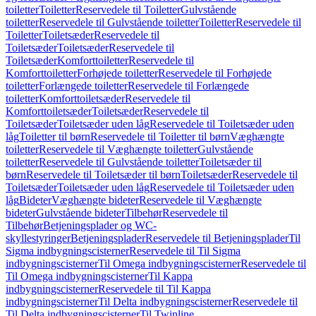
toiletter
Toiletter
Reservedele til Toiletter
Gulvstående
toiletter
Reservedele til Gulvstående toiletter
Toiletter
Reservedele til
Toiletter
Toiletsæder
Reservedele til
Toiletsæder
Toiletsæder
Reservedele til
Toiletsæder
Komforttoiletter
Reservedele til
Komforttoiletter
Forhøjede toiletter
Reservedele til Forhøjede
toiletter
Forlængede toiletter
Reservedele til Forlængede
toiletter
Komforttoiletsæder
Reservedele til
Komforttoiletsæder
Toiletsæder
Reservedele til
Toiletsæder
Toiletsæder uden låg
Reservedele til Toiletsæder uden
låg
Toiletter til børn
Reservedele til Toiletter til børn
Væghængte
toiletter
Reservedele til Væghængte toiletter
Gulvstående
toiletter
Reservedele til Gulvstående toiletter
Toiletsæder til
børn
Reservedele til Toiletsæder til børn
Toiletsæder
Reservedele til
Toiletsæder
Toiletsæder uden låg
Reservedele til Toiletsæder uden
låg
Bideter
Væghængte bideter
Reservedele til Væghængte
bideter
Gulvstående bideter
Tilbehør
Reservedele til
Tilbehør
Betjeningsplader og WC-
skyllestyringer
Betjeningsplader
Reservedele til Betjeningsplader
Til
Sigma indbygningscisterner
Reservedele til Til Sigma
indbygningscisterner
Til Omega indbygningscisterner
Reservedele til
Til Omega indbygningscisterner
Til Kappa
indbygningscisterner
Reservedele til Til Kappa
indbygningscisterner
Til Delta indbygningscisterner
Reservedele til
Til Delta indbygningscisterner
Til Twinline