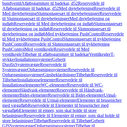
bundventil
Afløbsgarniture til badekar, d52
Reservedele til
Afløbsgarniture til badekar, d52
Med drejebetjening
Reservedele til
Med drejebetjening
Slutmontagesæt til drejebetjeninger
Reservedele
til Slutmontagesæt til drejebetjeninger
Med drejebetjening og
indløb
Reservedele til Med drejebetjening og indløb
Slutmontagesæt
til drejebetjening og indløb
Reservedele til Slutmontagesæt til
drejebetjening og indløb
Med trykbetjening PushControl
Reservedele
til Med trykbetjening PushControl
Slutmontagesæt til trykbetjening
PushControl
Reservedele til Slutmontagesæt til trykbetjening
PushControl
Med ventilkegle
Reservedele til Med
ventilkegle
Tilbehør til afløbsgarniture til badekar
Ventilkegler
T-
stykker
Installationssystemer
Geberit
Duofix
Systemvægge
Reservedele til
Systemvægge
Ophængningssystemer
Reservedele til
Ophængningssystemer
Gipsbeklædninger
Tilbehør
Reservedele til
Tilbehør
Installationselementer
Reservedele til
Installationselementer
WC-elementer
Reservedele til WC-
elementer
Håndvask-elementer
Reservedele til Håndvask-
elementer
Bidet-elementer
Reservedele til Bidet-elementer
Urinal-
elementer
Reservedele til Urinal-elementer
Elementer til brusenicher
med vægafløb
Reservedele til Elementer til brusenicher med
vægafløb
Elementer til emner, som skal holde til store
belastninger
Reservedele til Elementer til emner, som skal holde til
store belastninger
Tilbehør
Reservedele til Tilbehør
Geberit
GIS
Systemvægge
Ophængningssystemer
Tilbehør til