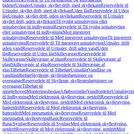
bideter
Urinaler
Urinaler, skyllet drift, med skyllekant
Reservedele til
Urinaler, skyllet drift, med skyllekant
Uden låg
Reservedele til Uden
låg
Urinaler, skyllet drift, uden skyllekant
Reservedele til Urinaler,
skyllet drift, uden skyllekant
Til synlig urinalstyring eller
urinalstyring til indbygning
Reservedele til Til synlig urinalstyring
eller urinalstyring til indbygning
Med integreret
urinalstyring
Reservedele til Med integreret urinalstyring
Til integreret
urinalstyring
Reservedele til Til integreret urinalstyring
Urinaler, drift
uden vand
Reservedele til Urinaler, drift uden vand
Uden
låg
Reservedele til Uden låg
Skillevægge
Reservedele til
Skillevægge
Skillevægge af plast
Reservedele til Skillevægge af
plast
Skillevægge af glas
Reservedele til Skillevægge af
glas
Tilbehør
Reservedele til Tilbehør
Urinallåg
Vandlåse og
vandlåstilbehør
Skyllerør, skyllerørsbøjninger og
overgange
Reservedele til Skyllerør, skyllerørsbøjninger og
overgange
Tilbehør til
sprøjtehoved
Monteringsbeslag
Afløbsventiler
Vandfordeler
Urinalstyri
til Indbygning
Med elektronisk skyllestyring, netdrift
Reservedele til
Med elektronisk skyllestyring, netdrift
Med elektronisk skyllestyring,
batteridrift
Reservedele til Med elektronisk skyllestyring,
batteridrift
Med pneumatisk skyllestyring
Reservedele til Med
pneumatisk skyllestyring
Basic
Reservedele til
Basic
Synlige
Reservedele til Synlige
Med elektronisk skyllestyring,
netdrift
Reservedele til Med elektronisk skyllestyring, netdrift
Med