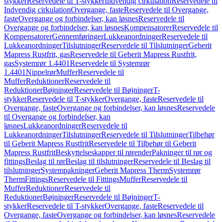
stykker
Reservedele til T-stykker
Indvendig cirkulation
Reservedele til
Indvendig cirkulation
Overgange, faste
Reservedele til Overgange,
faste
Overgange og forbindelser, kan løsnes
Reservedele til
Overgange og forbindelser, kan løsnes
Kompensatorer
Reservedele til
Kompensatorer
Gennemføringer
Lukkeanordninger
Reservedele til
Lukkeanordninger
Tilslutninger
Reservedele til Tilslutninger
Geberit
Mapress Rustfrit, gas
Reservedele til Geberit Mapress Rustfrit,
gas
Systemrør 1.4401
Reservedele til Systemrør
1.4401
Nippelrør
Muffer
Reservedele til
Muffer
Reduktioner
Reservedele til
Reduktioner
Bøjninger
Reservedele til Bøjninger
T-
stykker
Reservedele til T-stykker
Overgange, faste
Reservedele til
Overgange, faste
Overgange og forbindelser, kan løsnes
Reservedele
til Overgange og forbindelser, kan
løsnes
Lukkeanordninger
Reservedele til
Lukkeanordninger
Tilslutninger
Reservedele til Tilslutninger
Tilbehør
til Geberit Mapress Rustfrit
Reservedele til Tilbehør til Geberit
Mapress Rustfrit
Beskyttelseskapper til rørender
Pakninger til rør og
fittings
Beslag til rør
Beslag til tilslutninger
Reservedele til Beslag til
tilslutninger
Systempakninger
Geberit Mapress Therm
Systemrør
Therm
Fittings
Reservedele til Fittings
Muffer
Reservedele til
Muffer
Reduktioner
Reservedele til
Reduktioner
Bøjninger
Reservedele til Bøjninger
T-
stykker
Reservedele til T-stykker
Overgange, faste
Reservedele til
Overgange, faste
Overgange og forbindelser, kan løsnes
Reservedele