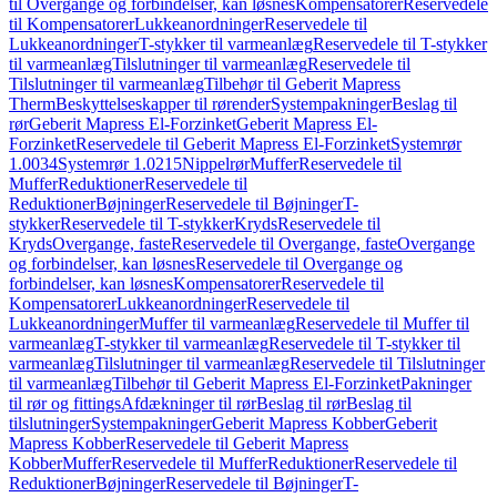
til Overgange og forbindelser, kan løsnes
Kompensatorer
Reservedele
til Kompensatorer
Lukkeanordninger
Reservedele til
Lukkeanordninger
T-stykker til varmeanlæg
Reservedele til T-stykker
til varmeanlæg
Tilslutninger til varmeanlæg
Reservedele til
Tilslutninger til varmeanlæg
Tilbehør til Geberit Mapress
Therm
Beskyttelseskapper til rørender
Systempakninger
Beslag til
rør
Geberit Mapress El-Forzinket
Geberit Mapress El-
Forzinket
Reservedele til Geberit Mapress El-Forzinket
Systemrør
1.0034
Systemrør 1.0215
Nippelrør
Muffer
Reservedele til
Muffer
Reduktioner
Reservedele til
Reduktioner
Bøjninger
Reservedele til Bøjninger
T-
stykker
Reservedele til T-stykker
Kryds
Reservedele til
Kryds
Overgange, faste
Reservedele til Overgange, faste
Overgange
og forbindelser, kan løsnes
Reservedele til Overgange og
forbindelser, kan løsnes
Kompensatorer
Reservedele til
Kompensatorer
Lukkeanordninger
Reservedele til
Lukkeanordninger
Muffer til varmeanlæg
Reservedele til Muffer til
varmeanlæg
T-stykker til varmeanlæg
Reservedele til T-stykker til
varmeanlæg
Tilslutninger til varmeanlæg
Reservedele til Tilslutninger
til varmeanlæg
Tilbehør til Geberit Mapress El-Forzinket
Pakninger
til rør og fittings
Afdækninger til rør
Beslag til rør
Beslag til
tilslutninger
Systempakninger
Geberit Mapress Kobber
Geberit
Mapress Kobber
Reservedele til Geberit Mapress
Kobber
Muffer
Reservedele til Muffer
Reduktioner
Reservedele til
Reduktioner
Bøjninger
Reservedele til Bøjninger
T-