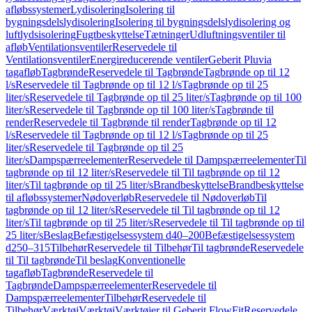
afløbssystemer
Lydisolering
Isolering til
bygningsdelslydisolering
Isolering til bygningsdelslydisolering og
luftlydsisolering
Fugtbeskyttelse
Tætninger
Udluftningsventiler til
afløb
Ventilationsventiler
Reservedele til
Ventilationsventiler
Energireducerende ventiler
Geberit Pluvia
tagafløb
Tagbrønde
Reservedele til Tagbrønde
Tagbrønde op til 12
l/s
Reservedele til Tagbrønde op til 12 l/s
Tagbrønde op til 25
liter/s
Reservedele til Tagbrønde op til 25 liter/s
Tagbrønde op til 100
liter/s
Reservedele til Tagbrønde op til 100 liter/s
Tagbrønde til
render
Reservedele til Tagbrønde til render
Tagbrønde op til 12
l/s
Reservedele til Tagbrønde op til 12 l/s
Tagbrønde op til 25
liter/s
Reservedele til Tagbrønde op til 25
liter/s
Dampspærreelementer
Reservedele til Dampspærreelementer
Til
tagbrønde op til 12 liter/s
Reservedele til Til tagbrønde op til 12
liter/s
Til tagbrønde op til 25 liter/s
Brandbeskyttelse
Brandbeskyttelse
til afløbssystemer
Nødoverløb
Reservedele til Nødoverløb
Til
tagbrønde op til 12 liter/s
Reservedele til Til tagbrønde op til 12
liter/s
Til tagbrønde op til 25 liter/s
Reservedele til Til tagbrønde op til
25 liter/s
Beslag
Befæstigelsessystem d40–200
Befæstigelsessystem
d250–315
Tilbehør
Reservedele til Tilbehør
Til tagbrønde
Reservedele
til Til tagbrønde
Til beslag
Konventionelle
tagafløb
Tagbrønde
Reservedele til
Tagbrønde
Dampspærreelementer
Reservedele til
Dampspærreelementer
Tilbehør
Reservedele til
Tilbehør
Værktøj
Værktøj
Værktøjer til Geberit FlowFit
Reservedele