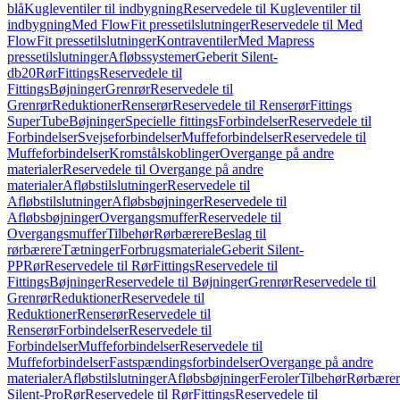
blå
Kugleventiler til indbygning
Reservedele til Kugleventiler til
indbygning
Med FlowFit pressetilslutninger
Reservedele til Med
FlowFit pressetilslutninger
Kontraventiler
Med Mapress
pressetilslutninger
Afløbssystemer
Geberit Silent-
db20
Rør
Fittings
Reservedele til
Fittings
Bøjninger
Grenrør
Reservedele til
Grenrør
Reduktioner
Renserør
Reservedele til Renserør
Fittings
SuperTube
Bøjninger
Specielle fittings
Forbindelser
Reservedele til
Forbindelser
Svejseforbindelser
Muffeforbindelser
Reservedele til
Muffeforbindelser
Kromstålskoblinger
Overgange på andre
materialer
Reservedele til Overgange på andre
materialer
Afløbstilslutninger
Reservedele til
Afløbstilslutninger
Afløbsbøjninger
Reservedele til
Afløbsbøjninger
Overgangsmuffer
Reservedele til
Overgangsmuffer
Tilbehør
Rørbærere
Beslag til
rørbærere
Tætninger
Forbrugsmateriale
Geberit Silent-
PP
Rør
Reservedele til Rør
Fittings
Reservedele til
Fittings
Bøjninger
Reservedele til Bøjninger
Grenrør
Reservedele til
Grenrør
Reduktioner
Reservedele til
Reduktioner
Renserør
Reservedele til
Renserør
Forbindelser
Reservedele til
Forbindelser
Muffeforbindelser
Reservedele til
Muffeforbindelser
Fastspændingsforbindelser
Overgange på andre
materialer
Afløbstilslutninger
Afløbsbøjninger
Feroler
Tilbehør
Rørbærer
Silent-Pro
Rør
Reservedele til Rør
Fittings
Reservedele til