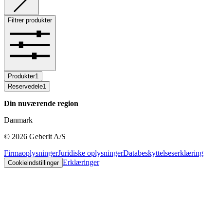
Filtrer produkter
Produkter
1
Reservedele
1
Din nuværende region
Danmark
©
2026
Geberit A/S
Firmaoplysninger
Juridiske oplysninger
Databeskyttelseserklæring
Erklæringer
Cookieindstillinger