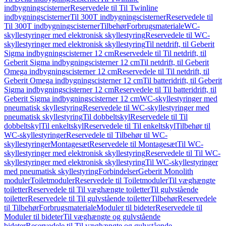
indbygningscisterner
Reservedele til Til Twinline
indbygningscisterner
Til 300T indbygningscisterner
Reservedele til
Til 300T indbygningscisterner
Tilbehør
Forbrugsmateriale
WC-
skyllestyringer med elektronisk skyllestyring
Reservedele til WC-
skyllestyringer med elektronisk skyllestyring
Til netdrift, til Geberit
Sigma indbygningscisterner 12 cm
Reservedele til Til netdrift, til
Geberit Sigma indbygningscisterner 12 cm
Til netdrift, til Geberit
Omega indbygningscisterner 12 cm
Reservedele til Til netdrift, til
Geberit Omega indbygningscisterner 12 cm
Til batteridrift, til Geberit
Sigma indbygningscisterner 12 cm
Reservedele til Til batteridrift, til
Geberit Sigma indbygningscisterner 12 cm
WC-skyllestyringer med
pneumatisk skyllestyring
Reservedele til WC-skyllestyringer med
pneumatisk skyllestyring
Til dobbeltskyl
Reservedele til Til
dobbeltskyl
Til enkeltskyl
Reservedele til Til enkeltskyl
Tilbehør til
WC-skyllestyringer
Reservedele til Tilbehør til WC-
skyllestyringer
Montagesæt
Reservedele til Montagesæt
Til WC-
skyllestyringer med elektronisk skyllestyring
Reservedele til Til WC-
skyllestyringer med elektronisk skyllestyring
Til WC-skyllestyringer
med pneumatisk skyllestyring
Forbindelser
Geberit Monolith
moduler
Toiletmoduler
Reservedele til Toiletmoduler
Til væghængte
toiletter
Reservedele til Til væghængte toiletter
Til gulvstående
toiletter
Reservedele til Til gulvstående toiletter
Tilbehør
Reservedele
til Tilbehør
Forbrugsmateriale
Moduler til bideter
Reservedele til
Moduler til bideter
Til væghængte og gulvstående
bideter
Reservedele til Til væghængte og gulvstående