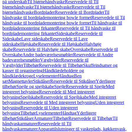
på underskab
Til hjørnehåndvaske
Reservedele til Til
hjørnehåndvaske
Til hjørnehåndvaske
Reservedele til Til
hjørnehåndvaske
Bordplader
Reservedele til Bordplader
Til
håndvaske til bordplademontering bowle formet
Reservedele til Til
håndvaske til bordplademontering bowle formet
Til håndvaske til
bordplademontering firkantet
Reservedele til Til håndvaske til
bordplademontering firkantet
Sideskabe
Reservedele til
Sideskabe
Lave sideskabe
Reservedele til Lave
sideskabe
Højskabe
Reservedele til Højskabe
Halvhøje
skabe
Reservedele til Halvhøje skabe
Overskabe
Reservedele til
Overskabe
Andre badeværelsesmøbler
Reservedele til Andre
badeværelsesmøbler
Væghylder
Reservedele til
Væghylder
Tilbehør
Reservedele til Tilbehør
Skuffeindsatser og
kasser til organisering
Håndklædeholdere og
håndklædekroge
Lyselementer
Håndtag
Ben
sæt
Magnettavler
Stikdåser
Reservedele til Stikdåser
Yderligere
tilbehør
Spejle og spejlskabe
Spejle
Reservedele til Spejle
Med
integreret belysning
Reservedele til Med integreret
belysning
Spejlskabe
Reservedele til Spejlskabe
Med integreret
belysning
Reservedele til Med integreret belysning
Uden integreret
belysning
Reservedele til Uden integreret
belysning
Tilbehør
Lyselementer
Håndtag
Yderligere
tilbehør
Stikdåser
Armaturer
Tilbehør
Reservedele til Tilbehør
Til
håndvaskarmaturer
Reservedele til Til
håndvaskarmaturer
Apparattilslutninger til vaskeplads, køkkenvask,