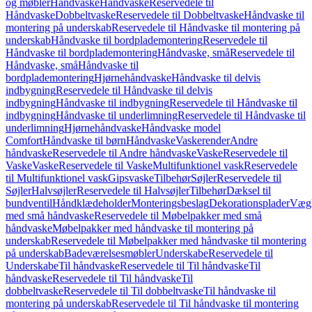
og møbler
Håndvaske
Håndvaske
Reservedele til
Håndvaske
Dobbeltvaske
Reservedele til Dobbeltvaske
Håndvaske til
montering på underskab
Reservedele til Håndvaske til montering på
underskab
Håndvaske til bordplademontering
Reservedele til
Håndvaske til bordplademontering
Håndvaske, små
Reservedele til
Håndvaske, små
Håndvaske til
bordplademontering
Hjørnehåndvaske
Håndvaske til delvis
indbygning
Reservedele til Håndvaske til delvis
indbygning
Håndvaske til indbygning
Reservedele til Håndvaske til
indbygning
Håndvaske til underlimning
Reservedele til Håndvaske til
underlimning
Hjørnehåndvaske
Håndvaske model
Comfort
Håndvaske til børn
Håndvaske
Vaskerender
Andre
håndvaske
Reservedele til Andre håndvaske
Vaske
Reservedele til
Vaske
Vaske
Reservedele til Vaske
Multifunktionel vask
Reservedele
til Multifunktionel vask
Gipsvaske
Tilbehør
Søjler
Reservedele til
Søjler
Halvsøjler
Reservedele til Halvsøjler
Tilbehør
Dæksel til
bundventil
Håndklædeholder
Monteringsbeslag
Dekorationsplader
Vægh
med små håndvaske
Reservedele til Møbelpakker med små
håndvaske
Møbelpakker med håndvaske til montering på
underskab
Reservedele til Møbelpakker med håndvaske til montering
på underskab
Badeværelsesmøbler
Underskabe
Reservedele til
Underskabe
Til håndvaske
Reservedele til Til håndvaske
Til
håndvaske
Reservedele til Til håndvaske
Til
dobbeltvaske
Reservedele til Til dobbeltvaske
Til håndvaske til
montering på underskab
Reservedele til Til håndvaske til montering