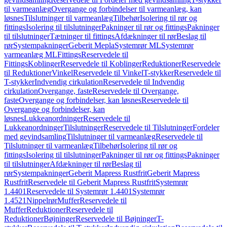
til varmeanlæg
Overgange og forbindelser til varmeanlæg, kan
løsnes
Tilslutninger til varmeanlæg
Tilbehør
Isolering til rør og
fittings
Isolering til tilslutninger
Pakninger til rør og fittings
Pakninger
til tilslutninger
Tætninger til fittings
Afdækninger til rør
Beslag til
rør
Systempakninger
Geberit Mepla
Systemrør ML
Systemrør
varmeanlæg ML
Fittings
Reservedele til
Fittings
Koblinger
Reservedele til Koblinger
Reduktioner
Reservedele
til Reduktioner
Vinkel
Reservedele til Vinkel
T-stykker
Reservedele til
T-stykker
Indvendig cirkulation
Reservedele til Indvendig
cirkulation
Overgange, faste
Reservedele til Overgange,
faste
Overgange og forbindelser, kan løsnes
Reservedele til
Overgange og forbindelser, kan
løsnes
Lukkeanordninger
Reservedele til
Lukkeanordninger
Tilslutninger
Reservedele til Tilslutninger
Fordeler
med gevindsamling
Tilslutninger til varmeanlæg
Reservedele til
Tilslutninger til varmeanlæg
Tilbehør
Isolering til rør og
fittings
Isolering til tilslutninger
Pakninger til rør og fittings
Pakninger
til tilslutninger
Afdækninger til rør
Beslag til
rør
Systempakninger
Geberit Mapress Rustfrit
Geberit Mapress
Rustfrit
Reservedele til Geberit Mapress Rustfrit
Systemrør
1.4401
Reservedele til Systemrør 1.4401
Systemrør
1.4521
Nippelrør
Muffer
Reservedele til
Muffer
Reduktioner
Reservedele til
Reduktioner
Bøjninger
Reservedele til Bøjninger
T-