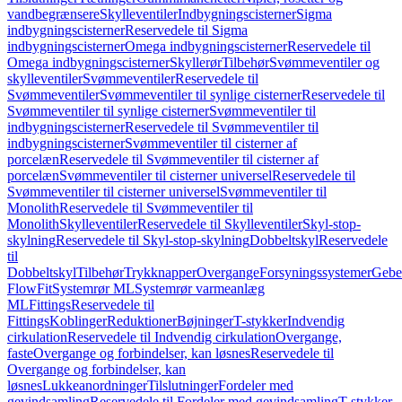
vandbegrænsere
Skylleventiler
Indbygningscisterner
Sigma
indbygningscisterner
Reservedele til Sigma
indbygningscisterner
Omega indbygningscisterner
Reservedele til
Omega indbygningscisterner
Skyllerør
Tilbehør
Svømmeventiler og
skylleventiler
Svømmeventiler
Reservedele til
Svømmeventiler
Svømmeventiler til synlige cisterner
Reservedele til
Svømmeventiler til synlige cisterner
Svømmeventiler til
indbygningscisterner
Reservedele til Svømmeventiler til
indbygningscisterner
Svømmeventiler til cisterner af
porcelæn
Reservedele til Svømmeventiler til cisterner af
porcelæn
Svømmeventiler til cisterner universel
Reservedele til
Svømmeventiler til cisterner universel
Svømmeventiler til
Monolith
Reservedele til Svømmeventiler til
Monolith
Skylleventiler
Reservedele til Skylleventiler
Skyl-stop-
skylning
Reservedele til Skyl-stop-skylning
Dobbeltskyl
Reservedele
til
Dobbeltskyl
Tilbehør
Trykknapper
Overgange
Forsyningssystemer
Geber
FlowFit
Systemrør ML
Systemrør varmeanlæg
ML
Fittings
Reservedele til
Fittings
Koblinger
Reduktioner
Bøjninger
T-stykker
Indvendig
cirkulation
Reservedele til Indvendig cirkulation
Overgange,
faste
Overgange og forbindelser, kan løsnes
Reservedele til
Overgange og forbindelser, kan
løsnes
Lukkeanordninger
Tilslutninger
Fordeler med
gevindsamling
Reservedele til Fordeler med gevindsamling
T-stykker