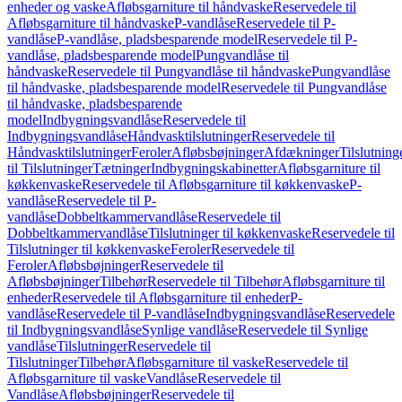
enheder og vaske
Afløbsgarniture til håndvaske
Reservedele til
Afløbsgarniture til håndvaske
P-vandlåse
Reservedele til P-
vandlåse
P-vandlåse, pladsbesparende model
Reservedele til P-
vandlåse, pladsbesparende model
Pungvandlåse til
håndvaske
Reservedele til Pungvandlåse til håndvaske
Pungvandlåse
til håndvaske, pladsbesparende model
Reservedele til Pungvandlåse
til håndvaske, pladsbesparende
model
Indbygningsvandlåse
Reservedele til
Indbygningsvandlåse
Håndvasktilslutninger
Reservedele til
Håndvasktilslutninger
Feroler
Afløbsbøjninger
Afdækninger
Tilslutning
til Tilslutninger
Tætninger
Indbygningskabinetter
Afløbsgarniture til
køkkenvaske
Reservedele til Afløbsgarniture til køkkenvaske
P-
vandlåse
Reservedele til P-
vandlåse
Dobbeltkammervandlåse
Reservedele til
Dobbeltkammervandlåse
Tilslutninger til køkkenvaske
Reservedele til
Tilslutninger til køkkenvaske
Feroler
Reservedele til
Feroler
Afløbsbøjninger
Reservedele til
Afløbsbøjninger
Tilbehør
Reservedele til Tilbehør
Afløbsgarniture til
enheder
Reservedele til Afløbsgarniture til enheder
P-
vandlåse
Reservedele til P-vandlåse
Indbygningsvandlåse
Reservedele
til Indbygningsvandlåse
Synlige vandlåse
Reservedele til Synlige
vandlåse
Tilslutninger
Reservedele til
Tilslutninger
Tilbehør
Afløbsgarniture til vaske
Reservedele til
Afløbsgarniture til vaske
Vandlåse
Reservedele til
Vandlåse
Afløbsbøjninger
Reservedele til