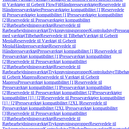
til Værktøjer til Geberit FlowFit
Håndpresseværktøjer
Reservedele til
Håndpresseværktøjer
Presseværktøjer kompatibilitet [1]
Reservedele
til Presseværktøjer kompatibilitet [1]
Presseværktøjer kompatibilitet
[2]
Reservedele til Presseværktøjer kompatibilitet
[2]
Rørbearbejdningsværktøj
Reservedele til
Rørbearbejdningsværktøj
Trykprøvningspropper
Kontroludstyr
Pressea
med værktøj
Tilbehør
Reservedele til Tilbehør
Værktøj til Geberit
Mepla
Reservedele til Værktøj til Geberit
Mepla
Håndpresseværktøj
Reservedele til
Håndpresseværktøj
Presseværktøj kompatibilitet [1]
Reservedele til
Presseværktøj kompatibilitet [1]
Presseværktøj kompatibilitet
[2]
Reservedele til Presseværktøj kompatibilitet
[2]
Rørbearbejdningsværktøj
Reservedele til
Rørbearbejdningsværktøj
Trykprøvningspropper
Kontroludstyr
Tilbehø
til Geberit Mapress
Reservedele til Værktøj til Geberit
Mapress
Presseværktøj kompatibilitet [1]
Reservedele til
Presseværktøj kompatibilitet [1]
Presseværktøj kompatibilitet
[2]
Reservedele til Presseværktøj kompatibilitet [2]
Presseværktøjer
kompatibilitet [1] / [2]
Reservedele til Presseværktøjer kompatibilitet
[1] / [2]
Presseværktøj kompatibilitet [2XL]
Reservedele til
Presseværktøj kompatibilitet [2XL]
Presseværktøj kompatibilitet
[3]
Reservedele til Presseværktøj kompatibilitet
[3]
Rørbearbejdningsværktøj
Reservedele til
Rørbearbejdningsværktøj
Trykprøvningspropper
Reservedele til
Trykprøvningspropper
Kontroludstyr
Tilbehør
Presseværktøj
Reservede