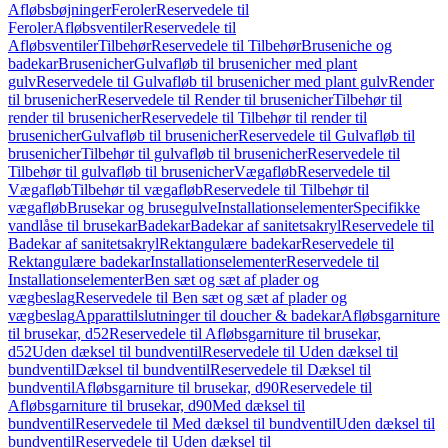
Afløbsbøjninger
Feroler
Reservedele til
Feroler
Afløbsventiler
Reservedele til
Afløbsventiler
Tilbehør
Reservedele til Tilbehør
Bruseniche og
badekar
Brusenicher
Gulvafløb til brusenicher med plant
gulv
Reservedele til Gulvafløb til brusenicher med plant gulv
Render
til brusenicher
Reservedele til Render til brusenicher
Tilbehør til
render til brusenicher
Reservedele til Tilbehør til render til
brusenicher
Gulvafløb til brusenicher
Reservedele til Gulvafløb til
brusenicher
Tilbehør til gulvafløb til brusenicher
Reservedele til
Tilbehør til gulvafløb til brusenicher
Vægafløb
Reservedele til
Vægafløb
Tilbehør til vægafløb
Reservedele til Tilbehør til
vægafløb
Brusekar og brusegulve
Installationselementer
Specifikke
vandlåse til brusekar
Badekar
Badekar af sanitetsakryl
Reservedele til
Badekar af sanitetsakryl
Rektangulære badekar
Reservedele til
Rektangulære badekar
Installationselementer
Reservedele til
Installationselementer
Ben sæt og sæt af plader og
vægbeslag
Reservedele til Ben sæt og sæt af plader og
vægbeslag
Apparattilslutninger til doucher & badekar
Afløbsgarniture
til brusekar, d52
Reservedele til Afløbsgarniture til brusekar,
d52
Uden dæksel til bundventil
Reservedele til Uden dæksel til
bundventil
Dæksel til bundventil
Reservedele til Dæksel til
bundventil
Afløbsgarniture til brusekar, d90
Reservedele til
Afløbsgarniture til brusekar, d90
Med dæksel til
bundventil
Reservedele til Med dæksel til bundventil
Uden dæksel til
bundventil
Reservedele til Uden dæksel til