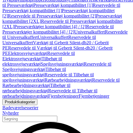
til Presseværktøj
Presseværktøj kompatibilitet [1]
Reservedele til
Presseværktøj kompatibilitet [1]
Presseværktøj kompatibilitet
[2]
Reservedele til Presseværktøj kompatibilitet [2]
Presseværktøj
kompatibilitet [2XL]
Reservedele til Presseværktøj kompatibilitet
[2XL]
Presseværktøjer kompatibilitet [4] / [2]
Reservedele til
Presseværktøjer kompatibilitet [4] / [2]
Universalkuffert
Reservedele
til Universalkuffert
Universalkuffert
Reservedele til
Universalkuffert
Værktøj til Geberit Silent-db20 / Geberit
PE
Reservedele til Værktøj til Geberit Silent-db20 / Geberit
PE
Elektrosvejseværktøj
Reservedele til
Elektrosvejseværktøj
Tilbehør til
elektrosvejseværktøj
Spejlsvejsningsværktøj
Reservedele til
Spejlsvejsningsværktøj
Tilbehør til
spejlsvejsningsværktøj
Reservedele til Tilbehør til
spejlsvejsningsværktøj
Rørbearbejdningsværktøj
Reservedele til
Rørbearbejdningsværktøj
Tilbehør til
rørbearbejdningsværktøj
Reservedele til Tilbehør til
rørbearbejdningsværktøj
Fjernbetjeninger
Fjernbetjeninger
Produktkategorier
Badeværelsesserier
Nyheder