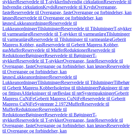
stykker
Reservedele til T-stykker
Indvendig cirkulation
Reservedele til
Indvendig cirkulation
Kryds
Reservedele til Kryds
Overgange,
faste
Reservedele til Overgange, faste
Overgange og forbindelser, kan
løsnes
Reservedele til Overgange og forbindelser, kan
løsnes
Lukkeanordninger
Reservedele til
Lukkeanordninger
Tilslutninger
Reservedele til Tilslutninger
T-stykker
til varmeanlæg
Reservedele til T-stykker til varmeanlæg
Tilslutninger
til varmeanlæg
Reservedele til Tilslutninger til varmeanlæg
Geberit
Mapress Kobber, gas
Reservedele til Geberit Mapress Kobber,
gas
Muffer
Reservedele til Muffer
Reduktioner
Reservedele til
Reduktioner
Bøjninger
Reservedele til Bøjninger
T-
stykker
Reservedele til T-stykker
Overgange, faste
Reservedele til
Overgange, faste
Overgange og forbindelser, kan løsnes
Reservedele
til Overgange og forbindelser, kan
løsnes
Lukkeanordninger
Reservedele til
Lukkeanordninger
Tilslutninger
Reservedele til Tilslutninger
Tilbehør
til Geberit Mapress Kobber
Isolering til tilslutninger
Pakninger til rør
og fittings
Afdækninger til rør
Beslag til rør
Systempakninger
Geberit
Mapress CuNiFe
Geberit Mapress CuNiFe
Reservedele til Geberit
Mapress CuNiFe
Systemrør 2.1972
Muffer
Reservedele til
Muffer
Reduktioner
Reservedele til
Reduktioner
Bøjninger
Reservedele til Bøjninger
T-
stykker
Reservedele til T-stykker
Overgange, faste
Reservedele til
Overgange, faste
Overgange og forbindelser, kan løsnes
Reservedele
til Overgange og forbindelser, kan