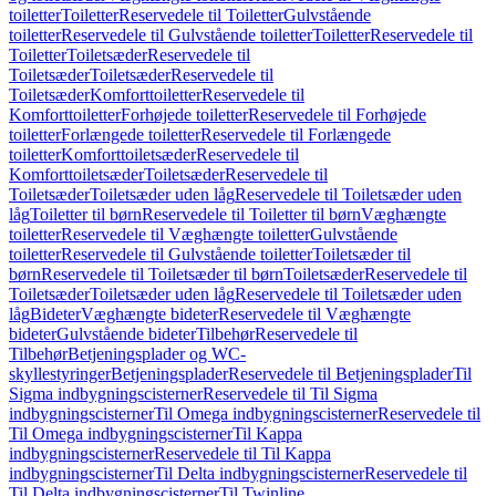
toiletter
Toiletter
Reservedele til Toiletter
Gulvstående
toiletter
Reservedele til Gulvstående toiletter
Toiletter
Reservedele til
Toiletter
Toiletsæder
Reservedele til
Toiletsæder
Toiletsæder
Reservedele til
Toiletsæder
Komforttoiletter
Reservedele til
Komforttoiletter
Forhøjede toiletter
Reservedele til Forhøjede
toiletter
Forlængede toiletter
Reservedele til Forlængede
toiletter
Komforttoiletsæder
Reservedele til
Komforttoiletsæder
Toiletsæder
Reservedele til
Toiletsæder
Toiletsæder uden låg
Reservedele til Toiletsæder uden
låg
Toiletter til børn
Reservedele til Toiletter til børn
Væghængte
toiletter
Reservedele til Væghængte toiletter
Gulvstående
toiletter
Reservedele til Gulvstående toiletter
Toiletsæder til
børn
Reservedele til Toiletsæder til børn
Toiletsæder
Reservedele til
Toiletsæder
Toiletsæder uden låg
Reservedele til Toiletsæder uden
låg
Bideter
Væghængte bideter
Reservedele til Væghængte
bideter
Gulvstående bideter
Tilbehør
Reservedele til
Tilbehør
Betjeningsplader og WC-
skyllestyringer
Betjeningsplader
Reservedele til Betjeningsplader
Til
Sigma indbygningscisterner
Reservedele til Til Sigma
indbygningscisterner
Til Omega indbygningscisterner
Reservedele til
Til Omega indbygningscisterner
Til Kappa
indbygningscisterner
Reservedele til Til Kappa
indbygningscisterner
Til Delta indbygningscisterner
Reservedele til
Til Delta indbygningscisterner
Til Twinline