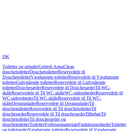
DK
Toiletter og urinaler
Geberit AquaClean
douchetoiletter
Douchetoiletter
Reservedele til
Douchetoiletter
Væghængte toiletter
Reservedele til Væghængte
toiletter
Gulvstående toiletter
Reservedele til Gulvstående
toiletter
Douchesæder
Reservedele til Douchesæder
Til WC-
skåle
Reservedele til Til WC-skåle
WC-sideenheder
Reservedele til
WC-sideenheder
Til WC-skåle
Reservedele til Til WC-
skåle
Designplader
Reservedele til Designplader
Til
douchetoiletter
Reservedele til Til douchetoiletter
Til
douchesæder
Reservedele til Til douchesæder
Tilbehør
Til
douchetoiletter
Til douchesæder og
douchetoiletter
Toiletter
Forbrugsmateriale
Funktionsenheder
Toiletter
og toiletsæder
Væghængte toiletter
Reservedele til Væghængte