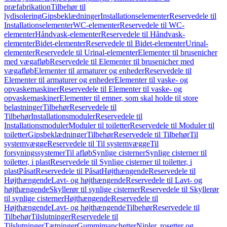
præfabrikation
Tilbehør til
lydisolering
Gipsbeklædninger
Installationselementer
Reservedele til
Installationselementer
WC-elementer
Reservedele til WC-
elementer
Håndvask-elementer
Reservedele til Håndvask-
elementer
Bidet-elementer
Reservedele til Bidet-elementer
Urinal-
elementer
Reservedele til Urinal-elementer
Elementer til brusenicher
med vægafløb
Reservedele til Elementer til brusenicher med
vægafløb
Elementer til armaturer og enheder
Reservedele til
Elementer til armaturer og enheder
Elementer til vaske- og
opvaskemaskiner
Reservedele til Elementer til vaske- og
opvaskemaskiner
Elementer til emner, som skal holde til store
belastninger
Tilbehør
Reservedele til
Tilbehør
Installationsmoduler
Reservedele til
Installationsmoduler
Moduler til toiletter
Reservedele til Moduler til
toiletter
Gipsbeklædninger
Tilbehør
Reservedele til Tilbehør
Til
systemvægge
Reservedele til Til systemvægge
Til
forsyningssystemer
Til afløb
Synlige cisterner
Synlige cisterner til
toiletter, i plast
Reservedele til Synlige cisterner til toiletter, i
plast
Påsat
Reservedele til Påsat
Højthængende
Reservedele til
Højthængende
Lavt- og højthængende
Reservedele til Lavt- og
højthængende
Skyllerør til synlige cisterner
Reservedele til Skyllerør
til synlige cisterner
Højthængende
Reservedele til
Højthængende
Lavt- og højthængende
Tilbehør
Reservedele til
Tilbehør
Tilslutninger
Reservedele til
Tilslutninger
Tætninger
Gummimanchetter
Nipler, rosetter og