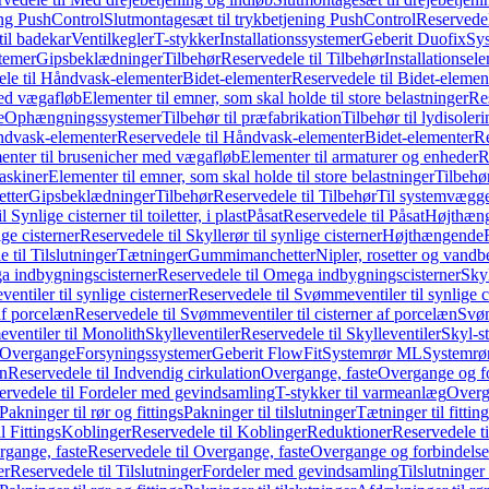
ing PushControl
Slutmontagesæt til trykbetjening PushControl
Reservedel
til badekar
Ventilkegler
T-stykker
Installationssystemer
Geberit Duofix
Sy
temer
Gipsbeklædninger
Tilbehør
Reservedele til Tilbehør
Installationsel
ele til Håndvask-elementer
Bidet-elementer
Reservedele til Bidet-elemen
med vægafløb
Elementer til emner, som skal holde til store belastninger
Res
e
Ophængningssystemer
Tilbehør til præfabrikation
Tilbehør til lydisoler
dvask-elementer
Reservedele til Håndvask-elementer
Bidet-elementer
Re
menter til brusenicher med vægafløb
Elementer til armaturer og enheder
R
askiner
Elementer til emner, som skal holde til store belastninger
Tilbehø
etter
Gipsbeklædninger
Tilbehør
Reservedele til Tilbehør
Til systemvægg
 Synlige cisterner til toiletter, i plast
Påsat
Reservedele til Påsat
Højthæn
ige cisterner
Reservedele til Skyllerør til synlige cisterner
Højthængende
 til Tilslutninger
Tætninger
Gummimanchetter
Nipler, rosetter og vand
 indbygningscisterner
Reservedele til Omega indbygningscisterner
Skyl
ntiler til synlige cisterner
Reservedele til Svømmeventiler til synlige c
af porcelæn
Reservedele til Svømmeventiler til cisterner af porcelæn
Svøm
ventiler til Monolith
Skylleventiler
Reservedele til Skylleventiler
Skyl-s
Overgange
Forsyningssystemer
Geberit FlowFit
Systemrør ML
Systemrø
on
Reservedele til Indvendig cirkulation
Overgange, faste
Overgange og fo
ervedele til Fordeler med gevindsamling
T-stykker til varmeanlæg
Overg
Pakninger til rør og fittings
Pakninger til tilslutninger
Tætninger til fittin
l Fittings
Koblinger
Reservedele til Koblinger
Reduktioner
Reservedele t
gange, faste
Reservedele til Overgange, faste
Overgange og forbindelser
er
Reservedele til Tilslutninger
Fordeler med gevindsamling
Tilslutninger