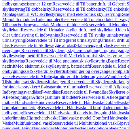
indbygningscisterner 12 cm
Reservedele til Til batteridrift, til Geber
skyllestyring
Til dobbeltskyl
Reservedele til Til dobbeltskyl
Til enkeltsk
Montagesæt
Til WC-skyllestyringer med elektronisk skyllestyring
Rese
Monolith moduler
Toiletmoduler
Reservedele til Toiletmoduler
Til vægh
Tilbehør
Forbrugsmateriale
Moduler til bideter
Reservedele til Moduler t
skyllekant
Reservedele til Urinaler, skyllet drift, med skyllekant
Uden l
eller urinalstyring til indbygning
Reservedele til Til synlig urinalstyring
urinalstyring
Reservedele til Til integreret urinalstyring
Urinaler, drift 
plast
Reservedele til Skillevægge af plast
Skillevægge af glas
Reservedel
overgange
Reservedele til Skyllerør, skyllerørsbøjninger og overgange
skyllestyring, netdrift
Reservedele til Med elektronisk skyllestyring, net
skyllestyring
Reservedele til Med pneumatisk skyllestyring
Basic
Reserv
netdrift
Med elektronisk skyllestyring, batteridrift
Reservedele til Med el
ombygningssæt
Skyllerør, skyllerørsbøjninger og overgange
Frontplad
vaske
Reservedele til Afløbsgarniturer til toiletter og vaske
Vandlåse
Res
Tilslutningssæt
Skyllerørsforlængere
Reservedele til Skyllerørsforlæng
forbindelsesstykker
Afløbsgarniture til urinaler
Reservedele til Afløbsgar
Indbygningsvandlåse
P-vandlåse
Reservedele til P-vandlåse
Skyllerør o
Afløbsbøjninger
Afløbsgarniture til bideter
Reservedele til Afløbsgarnitu
møbler
Håndvaske
Håndvaske
Reservedele til Håndvaske
Dobbeltvask
bordplademontering
Reservedele til Håndvaske til bordplademonterin
indbygning
Reservedele til Håndvaske til delvis indbygning
Håndvaske
underlimning
Hjørnehåndvaske
Håndvaske model Comfort
Håndvaske t
Vaske
Multifunktionel vask
Reservedele til Multifunktionel vask
Gipsv
bundventil
Håndklædeholder
Monteringsbeslag
Dekorationsplader
Vægh