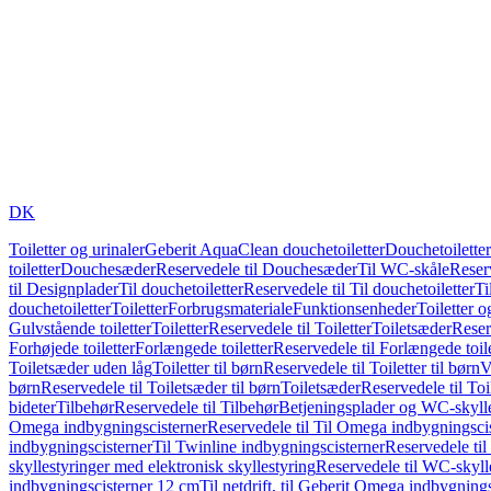
DK
Toiletter og urinaler
Geberit AquaClean douchetoiletter
Douchetoiletter
toiletter
Douchesæder
Reservedele til Douchesæder
Til WC-skåle
Reser
til Designplader
Til douchetoiletter
Reservedele til Til douchetoiletter
Ti
douchetoiletter
Toiletter
Forbrugsmateriale
Funktionsenheder
Toiletter o
Gulvstående toiletter
Toiletter
Reservedele til Toiletter
Toiletsæder
Reser
Forhøjede toiletter
Forlængede toiletter
Reservedele til Forlængede toile
Toiletsæder uden låg
Toiletter til børn
Reservedele til Toiletter til børn
V
børn
Reservedele til Toiletsæder til børn
Toiletsæder
Reservedele til To
bideter
Tilbehør
Reservedele til Tilbehør
Betjeningsplader og WC-skylle
Omega indbygningscisterner
Reservedele til Til Omega indbygningsci
indbygningscisterner
Til Twinline indbygningscisterner
Reservedele til
skyllestyringer med elektronisk skyllestyring
Reservedele til WC-skylle
indbygningscisterner 12 cm
Til netdrift, til Geberit Omega indbygning