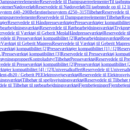
Dampspærreelementer
Reservedele til Dampspærreelementer
Til tagbrønd
systemer
Nødoverløb
Reservedele til Nødoverløb
Til tagbrønde op til 12 li
ssystem d40–200
Befæstigelsessystem d250–315
Tilbehør
Reservedele til
mpspærreelementer
Reservedele til Dampspærreelementer
Tilbehør
Rese
øjer
Reservedele til Håndpresseværktøjer
Presseværktøjer kompatibilitet
bearbejdningsværktøj
Reservedele til Rørbearbejdningsværktøj
Trykprø
rvedele til Værktøj til Geberit Mepla
Håndpresseværktøj
Reservedele t
edele til Presseværktøj kompatibilitet [2]
Rørbearbejdningsværktøj
Reser
r
Værktøj til Geberit Mapress
Reservedele til Værktøj til Geberit Mapres
eværktøj kompatibilitet [2]
Presseværktøjer kompatibilitet [1] / [2]
Reserv
L]
Presseværktøj kompatibilitet [3]
Reservedele til Presseværktøj kompatib
prøvningspropper
Kontroludstyr
Tilbehør
Presseværktøj
Reservedele til Pr
edele til Presseværktøj kompatibilitet [2]
Presseværktøj kompatibilitet 
tøjer kompatibilitet [4] / [2]
Universalkuffert
Reservedele til Universalk
ilent-db20 / Geberit PE
Elektrosvejseværktøj
Reservedele til Elektrosvej
ningsværktøj
Tilbehør til spejlsvejsningsværktøj
Reservedele til Tilbehør 
ele til Tilbehør til rørbearbejdningsværktøj
Fjernbetjeninger
Fjernbetjen