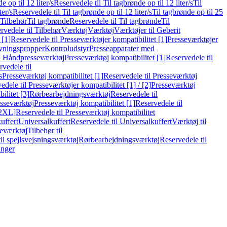
e op til 12 liter/s
Reservedele til Til tagbrønde op til 12 liter/s
Til
ter/s
Reservedele til Til tagbrønde op til 12 liter/s
Til tagbrønde op til 25
 Tilbehør
Til tagbrønde
Reservedele til Til tagbrønde
Til
rvedele til Tilbehør
Værktøj
Værktøj
Værktøjer til Geberit
 [1]
Reservedele til Presseværktøjer kompatibilitet [1]
Presseværktøjer
vningspropper
Kontroludstyr
Presseapparater med
il Håndpresseværktøj
Presseværktøj kompatibilitet [1]
Reservedele til
vedele til
s
Presseværktøj kompatibilitet [1]
Reservedele til Presseværktøj
edele til Presseværktøjer kompatibilitet [1] / [2]
Presseværktøj
ilitet [3]
Rørbearbejdningsværktøj
Reservedele til
esseværktøj
Presseværktøj kompatibilitet [1]
Reservedele til
[2XL]
Reservedele til Presseværktøj kompatibilitet
uffert
Universalkuffert
Reservedele til Universalkuffert
Værktøj til
seværktøj
Tilbehør til
til spejlsvejsningsværktøj
Rørbearbejdningsværktøj
Reservedele til
inger