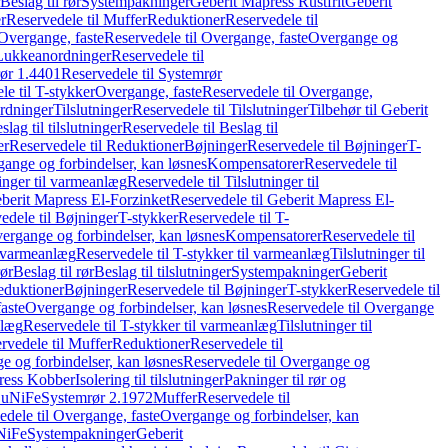
Beslag til rør
Systempakninger
Geberit Mapress Rustfrit
Geberit
r
Reservedele til Muffer
Reduktioner
Reservedele til
Overgange, faste
Reservedele til Overgange, faste
Overgange og
Lukkeanordninger
Reservedele til
ør 1.4401
Reservedele til Systemrør
le til T-stykker
Overgange, faste
Reservedele til Overgange,
rdninger
Tilslutninger
Reservedele til Tilslutninger
Tilbehør til Geberit
slag til tilslutninger
Reservedele til Beslag til
er
Reservedele til Reduktioner
Bøjninger
Reservedele til Bøjninger
T-
gange og forbindelser, kan løsnes
Kompensatorer
Reservedele til
ninger til varmeanlæg
Reservedele til Tilslutninger til
berit Mapress El-Forzinket
Reservedele til Geberit Mapress El-
edele til Bøjninger
T-stykker
Reservedele til T-
vergange og forbindelser, kan løsnes
Kompensatorer
Reservedele til
l varmeanlæg
Reservedele til T-stykker til varmeanlæg
Tilslutninger til
rør
Beslag til rør
Beslag til tilslutninger
Systempakninger
Geberit
eduktioner
Bøjninger
Reservedele til Bøjninger
T-stykker
Reservedele til
aste
Overgange og forbindelser, kan løsnes
Reservedele til Overgange
nlæg
Reservedele til T-stykker til varmeanlæg
Tilslutninger til
rvedele til Muffer
Reduktioner
Reservedele til
 og forbindelser, kan løsnes
Reservedele til Overgange og
press Kobber
Isolering til tilslutninger
Pakninger til rør og
 CuNiFe
Systemrør 2.1972
Muffer
Reservedele til
edele til Overgange, faste
Overgange og forbindelser, kan
uNiFe
Systempakninger
Geberit