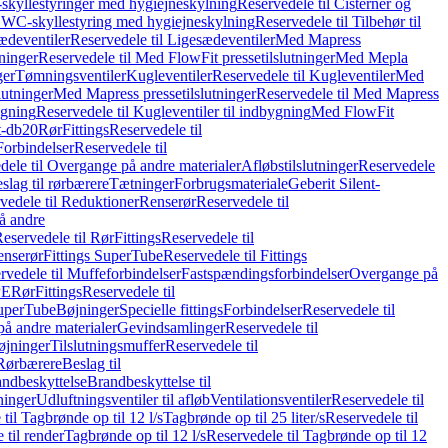
skyllestyringer med hygiejneskylning
Reservedele til Cisterner og
og WC-skyllestyring med hygiejneskylning
Reservedele til Tilbehør til
ædeventiler
Reservedele til Ligesædeventiler
Med Mapress
ninger
Reservedele til Med FlowFit pressetilslutninger
Med Mepla
ger
Tømningsventiler
Kugleventiler
Reservedele til Kugleventiler
Med
lutninger
Med Mapress pressetilslutninger
Reservedele til Med Mapress
ygning
Reservedele til Kugleventiler til indbygning
Med FlowFit
t-db20
Rør
Fittings
Reservedele til
Forbindelser
Reservedele til
dele til Overgange på andre materialer
Afløbstilslutninger
Reservedele
slag til rørbærere
Tætninger
Forbrugsmateriale
Geberit Silent-
vedele til Reduktioner
Renserør
Reservedele til
å andre
eservedele til Rør
Fittings
Reservedele til
enserør
Fittings SuperTube
Reservedele til Fittings
rvedele til Muffeforbindelser
Fastspændingsforbindelser
Overgange på
PE
Rør
Fittings
Reservedele til
SuperTube
Bøjninger
Specielle fittings
Forbindelser
Reservedele til
på andre materialer
Gevindsamlinger
Reservedele til
øjninger
Tilslutningsmuffer
Reservedele til
Rørbærere
Beslag til
ndbeskyttelse
Brandbeskyttelse til
inger
Udluftningsventiler til afløb
Ventilationsventiler
Reservedele til
til Tagbrønde op til 12 l/s
Tagbrønde op til 25 liter/s
Reservedele til
 til render
Tagbrønde op til 12 l/s
Reservedele til Tagbrønde op til 12