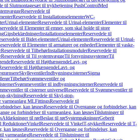
e til Slutmontagesæt til trykbetjening PushControl
Med
stemvægge
Reservedele til
ementer
Reservedele til Installationselementer
WC-
ter
Urinal-elementer
Reservedele til Urinal-elementer
Elementer til
ervedele til Elementer til emner, som skal holde til store
ing
Gipsbeklædninger
Installationselementer
Reservedele til
servedele til Bidet-elementer
Urinal-elementer
Reservedele til Urinal-
eservedele til Elementer til armaturer og enheder
Elementer til vaske-
r
Reservedele til Tilbehør
Installationsmoduler
Reservedele til
e
Reservedele til Til systemvægge
Til forsyningssystemer
Til
gende
Reservedele til Højthængende
Lavt- og
Reservedele til Højthængende
Lavt- og
begrænsere
Skylleventiler
Indbygningscisterner
Sigma
lerør
Tilbehør
Svømmeventiler og
isterner
Svømmeventiler til indbygningscisterner
Reservedele til
meventiler til cisterner universel
Reservedele til Svømmeventiler til
top-skylning
Reservedele til Skyl-stop-
r varmeanlæg ML
Fittings
Reservedele til
rbindelser, kan løsnes
Reservedele til Overgange og forbindelser, kan
ange og forbindelser til varmeanlæg, kan løsnes
Tilslutninger til
gs
Afdækninger til rør
Beslag til rør
Systempakninger
Geberit
il Reduktioner
Vinkel
Reservedele til Vinkel
T-stykker
Reservedele til T-
, kan løsnes
Reservedele til Overgange og forbindelser, kan
 til varmeanlæg
Reservedele til Tilslutninger til