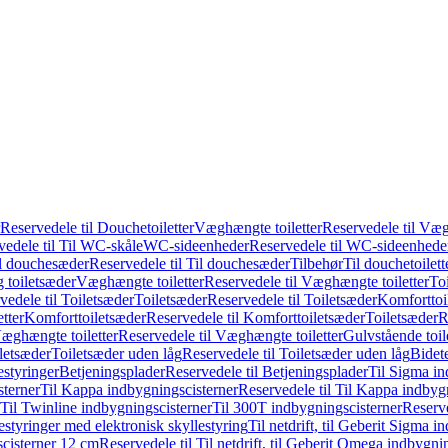
Reservedele til Douchetoiletter
Væghængte toiletter
Reservedele til Væg
vedele til Til WC-skåle
WC-sideenheder
Reservedele til WC-sideenhede
l douchesæder
Reservedele til Til douchesæder
Tilbehør
Til douchetoilett
g toiletsæder
Væghængte toiletter
Reservedele til Væghængte toiletter
Toi
vedele til Toiletsæder
Toiletsæder
Reservedele til Toiletsæder
Komforttoil
tter
Komforttoiletsæder
Reservedele til Komforttoiletsæder
Toiletsæder
R
æghængte toiletter
Reservedele til Væghængte toiletter
Gulvstående toil
iletsæder
Toiletsæder uden låg
Reservedele til Toiletsæder uden låg
Bidet
styringer
Betjeningsplader
Reservedele til Betjeningsplader
Til Sigma in
sterner
Til Kappa indbygningscisterner
Reservedele til Til Kappa indbyg
 Til Twinline indbygningscisterner
Til 300T indbygningscisterner
Reserve
styringer med elektronisk skyllestyring
Til netdrift, til Geberit Sigma 
scisterner 12 cm
Reservedele til Til netdrift, til Geberit Omega indbygn