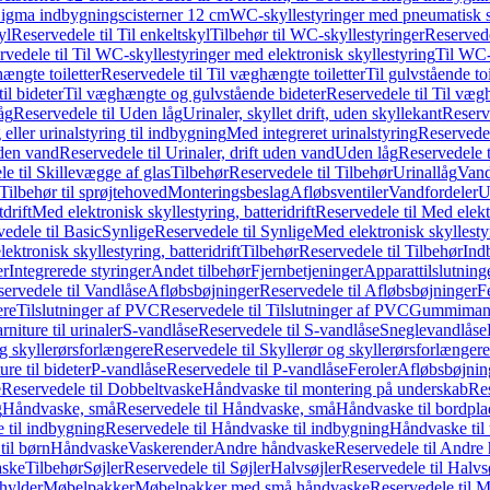
it Sigma indbygningscisterner 12 cm
WC-skyllestyringer med pneumatisk s
yl
Reservedele til Til enkeltskyl
Tilbehør til WC-skyllestyringer
Reservede
rvedele til Til WC-skyllestyringer med elektronisk skyllestyring
Til WC-
ængte toiletter
Reservedele til Til væghængte toiletter
Til gulvstående toi
il bideter
Til væghængte og gulvstående bideter
Reservedele til Til væg
åg
Reservedele til Uden låg
Urinaler, skyllet drift, uden skyllekant
Reserve
 eller urinalstyring til indbygning
Med integreret urinalstyring
Reservedel
uden vand
Reservedele til Urinaler, drift uden vand
Uden låg
Reservedele t
e til Skillevægge af glas
Tilbehør
Reservedele til Tilbehør
Urinallåg
Vand
Tilbehør til sprøjtehoved
Monteringsbeslag
Afløbsventiler
Vandfordeler
U
drift
Med elektronisk skyllestyring, batteridrift
Reservedele til Med elektr
edele til Basic
Synlige
Reservedele til Synlige
Med elektronisk skyllestyr
ektronisk skyllestyring, batteridrift
Tilbehør
Reservedele til Tilbehør
Ind
er
Integrerede styringer
Andet tilbehør
Fjernbetjeninger
Apparattilslutninger
ervedele til Vandlåse
Afløbsbøjninger
Reservedele til Afløbsbøjninger
F
ere
Tilslutninger af PVC
Reservedele til Tilslutninger af PVC
Gummimanc
niture til urinaler
S-vandlåse
Reservedele til S-vandlåse
Sneglevandlåse
g skyllerørsforlængere
Reservedele til Skyllerør og skyllerørsforlængere
re til bideter
P-vandlåse
Reservedele til P-vandlåse
Feroler
Afløbsbøjnin
e
Reservedele til Dobbeltvaske
Håndvaske til montering på underskab
Res
g
Håndvaske, små
Reservedele til Håndvaske, små
Håndvaske til bordpl
 til indbygning
Reservedele til Håndvaske til indbygning
Håndvaske til
il børn
Håndvaske
Vaskerender
Andre håndvaske
Reservedele til Andre
aske
Tilbehør
Søjler
Reservedele til Søjler
Halvsøjler
Reservedele til Halvs
ylder
Møbelpakker
Møbelpakker med små håndvaske
Reservedele til