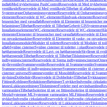
indløb
Med trykbetjening PushControl
Reservedele til Med trykbetjen
ventilkegle
Reservedele til Med ventilkegle
Tilbehør til afløbsgarniture 
Systemvægge
Ophængningssystemer
Reservedele til Ophængningssys
elementer
Reservedele til WC-elementer
Håndvask-elementer
Reserved
brusenicher med vægafløb
Reservedele til Elementer til brusenicher 
belastninger
Tilbehør
Reservedele til Tilbehør
Geberit GIS
Systemvægg
Installationselementer
WC-elementer
Reservedele til WC-elementer
Hån
elementer
Elementer til brusenicher med vægafløb
Reservedele til Ele
og opvaskemaskiner
Reservedele til Elementer til vaske- og opvaskem
Installationsmoduler
Moduler til toiletter
Reservedele til Moduler til toil
afløb
Synlige cisterner
Synlige cisterner til toiletter, i plast
Reservedele til
højthængende
Reservedele til Lavt- og højthængende
Skyllerør til synl
højthængende
Tilbehør
Reservedele til Tilbehør
Tilslutninger
Reservedele
indbygningscisterner
Reservedele til Sigma indbygningscisterner
Omega
skylleventiler
Svømmeventiler
Reservedele til Svømmeventiler
Svømmeve
Svømmeventiler til indbygningscisterner
Svømmeventiler til cisterner 
cisterner universel
Svømmeventiler til Monolith
Reservedele til Svømme
skylning
Dobbeltskyl
Reservedele til Dobbeltskyl
Tilbehør
Trykknapper
Fittings
Koblinger
Reduktioner
Bøjninger
T-stykker
Indvendig cirkulati
løsnes
Lukkeanordninger
Tilslutninger
Fordeler med gevindsamling
Res
varmeanlæg
Tilbehør
Isolering til rør og fittings
Isolering til tilslutninger
Mepla
Systemrør ML
Systemrør varmeanlæg ML
Fittings
Reservedele ti
stykker
Indvendig cirkulation
Reservedele til Indvendig cirkulation
Over
løsnes
Lukkeanordninger
Reservedele til Lukkeanordninger
Tilslutning