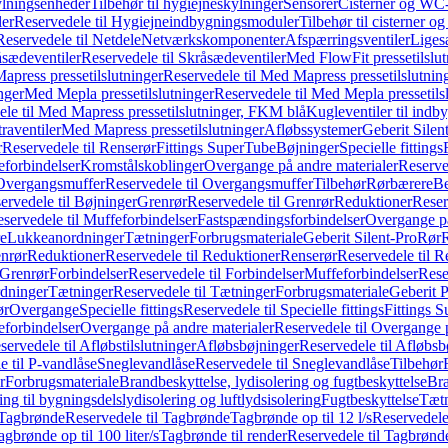
ylningsenheder
Tilbehør til hygiejneskylninger
Sensorer
Cisterner og WC-
er
Reservedele til Hygiejneindbygningsmoduler
Tilbehør til cisterner 
Reservedele til Netdele
Netværkskomponenter
Afspærringsventiler
Liges
sædeventiler
Reservedele til Skråsædeventiler
Med FlowFit pressetilslut
press pressetilslutninger
Reservedele til Med Mapress pressetilslutnin
nger
Med Mepla pressetilslutninger
Reservedele til Med Mepla pressetils
le til Med Mapress pressetilslutninger, FKM blå
Kugleventiler til indb
raventiler
Med Mapress pressetilslutninger
Afløbssystemer
Geberit Silen
r
Reservedele til Renserør
Fittings SuperTube
Bøjninger
Specielle fittings
eforbindelser
Kromstålskoblinger
Overgange på andre materialer
Reserve
Overgangsmuffer
Reservedele til Overgangsmuffer
Tilbehør
Rørbærere
Be
ervedele til Bøjninger
Grenrør
Reservedele til Grenrør
Reduktioner
Reser
servedele til Muffeforbindelser
Fastspændingsforbindelser
Overgange p
e
Lukkeanordninger
Tætninger
Forbrugsmateriale
Geberit Silent-Pro
Rør
R
enrør
Reduktioner
Reservedele til Reduktioner
Renserør
Reservedele til R
 Grenrør
Forbindelser
Reservedele til Forbindelser
Muffeforbindelser
Rese
dninger
Tætninger
Reservedele til Tætninger
Forbrugsmateriale
Geberit 
ør
Overgange
Specielle fittings
Reservedele til Specielle fittings
Fittings 
eforbindelser
Overgange på andre materialer
Reservedele til Overgange 
servedele til Afløbstilslutninger
Afløbsbøjninger
Reservedele til Afløbsb
e til P-vandlåse
Sneglevandlåse
Reservedele til Sneglevandlåse
Tilbehør
r
Forbrugsmateriale
Brandbeskyttelse, lydisolering og fugtbeskyttelse
Bra
ring til bygningsdelslydisolering og luftlydsisolering
Fugtbeskyttelse
Tætn
Tagbrønde
Reservedele til Tagbrønde
Tagbrønde op til 12 l/s
Reservedele 
agbrønde op til 100 liter/s
Tagbrønde til render
Reservedele til Tagbrønde