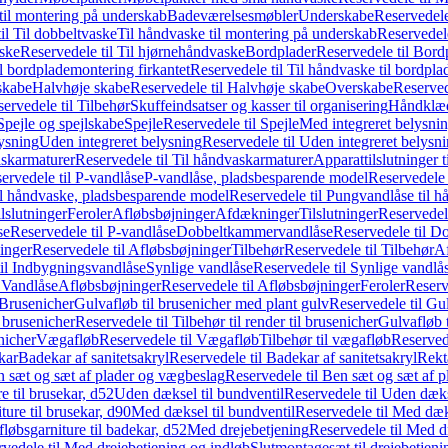
il montering på underskab
Badeværelsesmøbler
Underskabe
Reservedele
il Til dobbeltvaske
Til håndvaske til montering på underskab
Reservedele
ske
Reservedele til Til hjørnehåndvaske
Bordplader
Reservedele til Bord
il bordplademontering firkantet
Reservedele til Til håndvaske til bordpla
skabe
Halvhøje skabe
Reservedele til Halvhøje skabe
Overskabe
Reserved
ervedele til Tilbehør
Skuffeindsatser og kasser til organisering
Håndklæd
Spejle og spejlskabe
Spejle
Reservedele til Spejle
Med integreret belysni
lysning
Uden integreret belysning
Reservedele til Uden integreret belysn
askarmaturer
Reservedele til Til håndvaskarmaturer
Apparattilslutninger 
ervedele til P-vandlåse
P-vandlåse, pladsbesparende model
Reservedele 
il håndvaske, pladsbesparende model
Reservedele til Pungvandlåse til 
lslutninger
Feroler
Afløbsbøjninger
Afdækninger
Tilslutninger
Reservedele
se
Reservedele til P-vandlåse
Dobbeltkammervandlåse
Reservedele til 
inger
Reservedele til Afløbsbøjninger
Tilbehør
Reservedele til Tilbehør
Af
til Indbygningsvandlåse
Synlige vandlåse
Reservedele til Synlige vandlå
l Vandlåse
Afløbsbøjninger
Reservedele til Afløbsbøjninger
Feroler
Reserv
Brusenicher
Gulvafløb til brusenicher med plant gulv
Reservedele til Gu
l brusenicher
Reservedele til Tilbehør til render til brusenicher
Gulvafløb t
enicher
Vægafløb
Reservedele til Vægafløb
Tilbehør til vægafløb
Reservede
kar
Badekar af sanitetsakryl
Reservedele til Badekar af sanitetsakryl
Rekt
 sæt og sæt af plader og vægbeslag
Reservedele til Ben sæt og sæt af 
e til brusekar, d52
Uden dæksel til bundventil
Reservedele til Uden dæks
ture til brusekar, d90
Med dæksel til bundventil
Reservedele til Med dæks
fløbsgarniture til badekar, d52
Med drejebetjening
Reservedele til Med d
vedele til Med drejebetjening og indløb
Slutmontagesæt til drejebetjeni