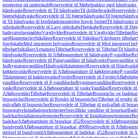
montering på underskab
Reservedele til Møbelpakker med håndvaske t
håndvaske
Reservedele til Til håndvaske
Til dobbeltvaske
Reservedele t
hjørnehåndvaske
Reservedele til Til hjørnehåndvaske
Til hjørnehåndva
til Til håndvaske til bordplademontering bowle formet
Til håndvaske t
sideskabe
Reservedele til Lave sideskabe
Højskabe
Reservedele til Høj
badeværelsesmøbler
Væghylder
Reservedele til Væghylder
Tilbehør
Res
sæt
Magnettavler
Stikdåser
Reservedele til Stikdåser
Yderligere tilbehør
Spejlskabe
Med integreret belysning
Reservedele til Med integreret be
tilbehør
Stikdåser
Armaturer
Tilbehør
Reservedele til Tilbehør
Til håndv
håndvaske
Reservedele til Afløbsgarniture til håndvaske
P-vandlåse
Res
håndvaske
Reservedele til Pungvandlåse til håndvaske
Pungvandlåse t
Indbygningsvandlåse
Håndvasktilslutninger
Reservedele til Håndvaskti
køkkenvaske
Reservedele til Afløbsgarniture til køkkenvaske
P-vandlå
Tilslutninger til køkkenvaske
Feroler
Reservedele til Feroler
Afløbsbøjn
vandlåse
Reservedele til P-vandlåse
Indbygningsvandlåse
Reservedele 
vaske
Reservedele til Afløbsgarniture til vaske
Vandlåse
Reservedele ti
Afløbsventiler
Tilbehør
Reservedele til Tilbehør
Bruseniche og badekar
brusenicher
Reservedele til Render til brusenicher
Tilbehør til render ti
gulvafløb til brusenicher
Reservedele til Tilbehør til gulvafløb til brus
brusegulve
Installationselementer
Specifikke vandlåse til brusekar
Bade
badekar
Installationselementer
Reservedele til Installationselementer
Ben
badekar
Afløbsgarniture til brusekar, d52
Reservedele til Afløbsgarnitur
bundventil
Afløbsgarniture til brusekar, d90
Reservedele til Afløbsgarni
dæksel til bundventil
Afløbsgarniture til badekar, d52
Reservedele til A
Slutmontagesæt til drejebetjeninger
Med drejebetjening og indløb
Reser