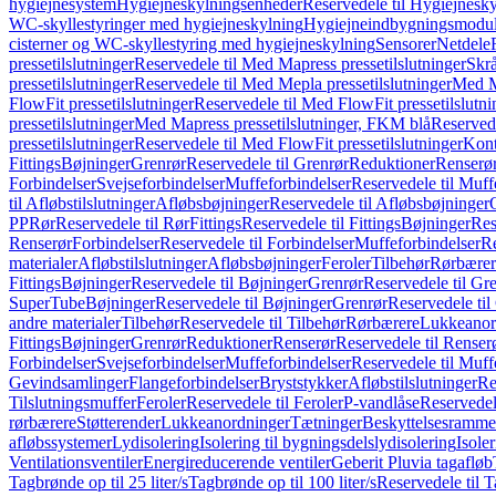
hygiejnesystem
Hygiejneskylningsenheder
Reservedele til Hygiejnesk
WC-skyllestyringer med hygiejneskylning
Hygiejneindbygningsmodul
cisterner og WC-skyllestyring med hygiejneskylning
Sensorer
Netdele
pressetilslutninger
Reservedele til Med Mapress pressetilslutninger
Skrå
pressetilslutninger
Reservedele til Med Mepla pressetilslutninger
Med Ma
FlowFit pressetilslutninger
Reservedele til Med FlowFit pressetilslutni
pressetilslutninger
Med Mapress pressetilslutninger, FKM blå
Reservede
pressetilslutninger
Reservedele til Med FlowFit pressetilslutninger
Kont
Fittings
Bøjninger
Grenrør
Reservedele til Grenrør
Reduktioner
Renserø
Forbindelser
Svejseforbindelser
Muffeforbindelser
Reservedele til Muff
til Afløbstilslutninger
Afløbsbøjninger
Reservedele til Afløbsbøjninger
PP
Rør
Reservedele til Rør
Fittings
Reservedele til Fittings
Bøjninger
Res
Renserør
Forbindelser
Reservedele til Forbindelser
Muffeforbindelser
Re
materialer
Afløbstilslutninger
Afløbsbøjninger
Feroler
Tilbehør
Rørbærer
Fittings
Bøjninger
Reservedele til Bøjninger
Grenrør
Reservedele til Gr
SuperTube
Bøjninger
Reservedele til Bøjninger
Grenrør
Reservedele til
andre materialer
Tilbehør
Reservedele til Tilbehør
Rørbærere
Lukkeanor
Fittings
Bøjninger
Grenrør
Reduktioner
Renserør
Reservedele til Renser
Forbindelser
Svejseforbindelser
Muffeforbindelser
Reservedele til Muff
Gevindsamlinger
Flangeforbindelser
Bryststykker
Afløbstilslutninger
Re
Tilslutningsmuffer
Feroler
Reservedele til Feroler
P-vandlåse
Reservedel
rørbærere
Støtterender
Lukkeanordninger
Tætninger
Beskyttelsesramme
afløbssystemer
Lydisolering
Isolering til bygningsdelslydisolering
Isole
Ventilationsventiler
Energireducerende ventiler
Geberit Pluvia tagafløb
Tagbrønde op til 25 liter/s
Tagbrønde op til 100 liter/s
Reservedele til T