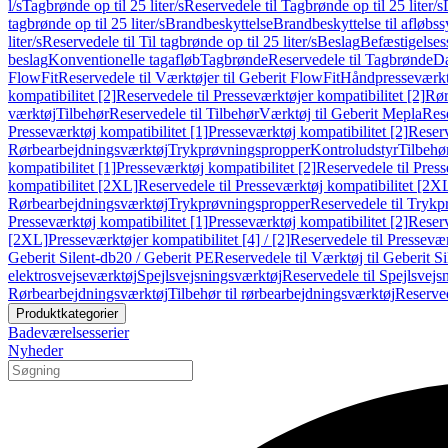
l/s
Tagbrønde op til 25 liter/s
Reservedele til Tagbrønde op til 25 liter/s
tagbrønde op til 25 liter/s
Brandbeskyttelse
Brandbeskyttelse til afløbs
liter/s
Reservedele til Til tagbrønde op til 25 liter/s
Beslag
Befæstigelse
beslag
Konventionelle tagafløb
Tagbrønde
Reservedele til Tagbrønde
Da
FlowFit
Reservedele til Værktøjer til Geberit FlowFit
Håndpresseværkt
kompatibilitet [2]
Reservedele til Presseværktøjer kompatibilitet [2]
Rør
værktøj
Tilbehør
Reservedele til Tilbehør
Værktøj til Geberit Mepla
Rese
Presseværktøj kompatibilitet [1]
Presseværktøj kompatibilitet [2]
Reserv
Rørbearbejdningsværktøj
Trykprøvningspropper
Kontroludstyr
Tilbehø
kompatibilitet [1]
Presseværktøj kompatibilitet [2]
Reservedele til Press
kompatibilitet [2XL]
Reservedele til Presseværktøj kompatibilitet [2X
Rørbearbejdningsværktøj
Trykprøvningspropper
Reservedele til Tryk
Presseværktøj kompatibilitet [1]
Presseværktøj kompatibilitet [2]
Reserv
[2XL]
Presseværktøjer kompatibilitet [4] / [2]
Reservedele til Presseværk
Geberit Silent-db20 / Geberit PE
Reservedele til Værktøj til Geberit S
elektrosvejseværktøj
Spejlsvejsningsværktøj
Reservedele til Spejlsvejs
Rørbearbejdningsværktøj
Tilbehør til rørbearbejdningsværktøj
Reserved
Produktkategorier
Badeværelsesserier
Nyheder