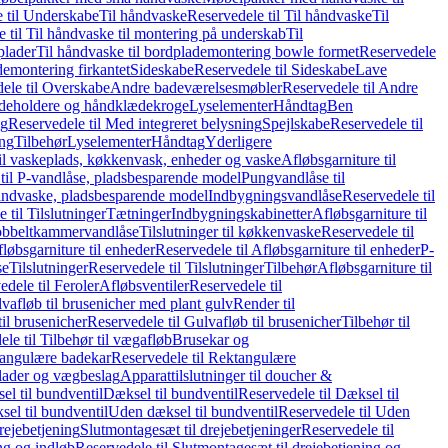
 til Underskabe
Til håndvaske
Reservedele til Til håndvaske
Til
 til Til håndvaske til montering på underskab
Til
plader
Til håndvaske til bordplademontering bowle formet
Reservedele
demontering firkantet
Sideskabe
Reservedele til Sideskabe
Lave
ele til Overskabe
Andre badeværelsesmøbler
Reservedele til Andre
eholdere og håndklædekroge
Lyselementer
Håndtag
Ben
ng
Reservedele til Med integreret belysning
Spejlskabe
Reservedele til
ing
Tilbehør
Lyselementer
Håndtag
Yderligere
til vaskeplads, køkkenvask, enheder og vaske
Afløbsgarniture til
til P-vandlåse, pladsbesparende model
Pungvandlåse til
håndvaske, pladsbesparende model
Indbygningsvandlåse
Reservedele til
 til Tilslutninger
Tætninger
Indbygningskabinetter
Afløbsgarniture til
Dobbeltkammervandlåse
Tilslutninger til køkkenvaske
Reservedele til
løbsgarniture til enheder
Reservedele til Afløbsgarniture til enheder
P-
se
Tilslutninger
Reservedele til Tilslutninger
Tilbehør
Afløbsgarniture til
edele til Feroler
Afløbsventiler
Reservedele til
lvafløb til brusenicher med plant gulv
Render til
il brusenicher
Reservedele til Gulvafløb til brusenicher
Tilbehør til
le til Tilbehør til vægafløb
Brusekar og
angulære badekar
Reservedele til Rektangulære
plader og vægbeslag
Apparattilslutninger til doucher &
el til bundventil
Dæksel til bundventil
Reservedele til Dæksel til
el til bundventil
Uden dæksel til bundventil
Reservedele til Uden
rejebetjening
Slutmontagesæt til drejebetjeninger
Reservedele til
ng og indløb
Reservedele til Slutmontagesæt til drejebetjening og