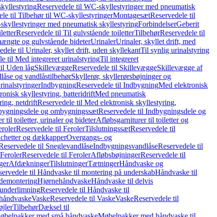
kyllestyring
Reservedele til WC-skyllestyringer med pneumatisk
le til Tilbehør til WC-skyllestyringer
Montagesæt
Reservedele til
skyllestyringer med pneumatisk skyllestyring
Forbindelser
Geberit
letter
Reservedele til Til gulvstående toiletter
Tilbehør
Reservedele til
hængte og gulvstående bideter
Urinaler
Urinaler, skyllet drift, med
dele til Urinaler, skyllet drift, uden skyllekant
Til synlig urinalstyring
e til Med integreret urinalstyring
Til integreret
il Uden låg
Skillevægge
Reservedele til Skillevægge
Skillevægge af
låse og vandlåstilbehør
Skyllerør, skyllerørsbøjninger og
rinalstyringer
Indbygning
Reservedele til Indbygning
Med elektronisk
onisk skyllestyring, batteridrift
Med pneumatisk
ing, netdrift
Reservedele til Med elektronisk skyllestyring,
bygningsdele og ombygningssæt
Reservedele til Indbygningsdele og
 til toiletter, urinaler og bideter
Afløbsgarniturer til toiletter og
eroler
Reservedele til Feroler
Tilslutningssæt
Reservedele til
hetter og dækkapper
Overgangs- og
Reservedele til Sneglevandlåse
Indbygningsvandlåse
Reservedele til
Feroler
Reservedele til Feroler
Afløbsbøjninger
Reservedele til
ger
Afdækninger
Tilslutninger
Tætninger
Håndvaske og
ervedele til Håndvaske til montering på underskab
Håndvaske til
ademontering
Hjørnehåndvaske
Håndvaske til delvis
 underlimning
Reservedele til Håndvaske til
 håndvaske
Vaske
Reservedele til Vaske
Vaske
Reservedele til
øjler
Tilbehør
Dæksel til
 Møbelpakker med små håndvaske
Møbelpakker med håndvaske til