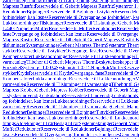
varmeanlæg
Tilbehør
Isolering til rør og fittings
Isolering til tilslutninger
Mapress Rustfrit
Reservedele til Geberit Mapress Rustfrit
Systemrør 1.
Reduktioner
Bøjninger
Reservedele til Bøjninger
T-stykker
Reservedele 
forbindelser, kan løsnes
Reservedele til Overgange og forbindelser, ka
Lukkeanordninger
Tilslutninger
Reservedele til Tilslutninger
Geberit Ma
1.4401
Nippelrør
Muffer
Reservedele til Muffer
Reduktioner
Reservedele
faste
Overgange og forbindelser, kan løsnes
Reservedele til Overgange 
Mapress Rustfrit
Reservedele til Tilbehør til Geberit Mapress Rustfrit
B
tilslutninger
Systempakninger
Geberit Mapress Therm
Systemrør Ther
stykker
Reservedele til T-stykker
Overgange, faste
Reservedele til Over
Kompensatorer
Lukkeanordninger
Reservedele til Lukkeanordninger
T
varmeanlæg
Tilbehør til Geberit Mapress Therm
Beskyttelseskapper til
Forzinket
Systemrør 1.0034
Systemrør 1.0215
Nippelrør
Muffer
Reserve
stykker
Kryds
Reservedele til Kryds
Overgange, faste
Reservedele til O
Kompensatorer
Lukkeanordninger
Reservedele til Lukkeanordninger
M
varmeanlæg
Reservedele til Tilslutninger til varmeanlæg
Tilbehør til G
Mapress Kobber
Geberit Mapress Kobber
Reservedele til Geberit Ma
T-stykker
Indvendig cirkulation
Reservedele til Indvendig cirkulation
K
og forbindelser, kan løsnes
Lukkeanordninger
Reservedele til Lukkean
varmeanlæg
Reservedele til Tilslutninger til varmeanlæg
Geberit Mapre
Reduktioner
Bøjninger
Reservedele til Bøjninger
T-stykker
Reservedele 
forbindelser, kan løsnes
Lukkeanordninger
Reservedele til Lukkeanord
fittings
Afdækninger til rør
Beslag til rør
Systempakninger
Geberit Map
Muffer
Reduktioner
Reservedele til Reduktioner
Bøjninger
Reservedele 
løsnes
Reservedele til Overgange og forbindelser, kan løsnes
Gennemfø