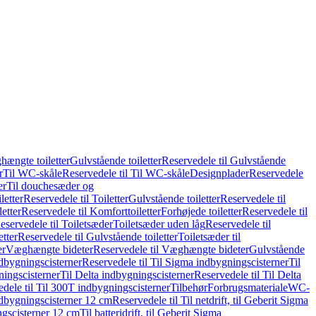
hængte toiletter
Gulvstående toiletter
Reservedele til Gulvstående
r
Til WC-skåle
Reservedele til Til WC-skåle
Designplader
Reservedele
er
Til douchesæder og
letter
Reservedele til Toiletter
Gulvstående toiletter
Reservedele til
etter
Reservedele til Komforttoiletter
Forhøjede toiletter
Reservedele til
eservedele til Toiletsæder
Toiletsæder uden låg
Reservedele til
etter
Reservedele til Gulvstående toiletter
Toiletsæder til
er
Væghængte bideter
Reservedele til Væghængte bideter
Gulvstående
dbygningscisterner
Reservedele til Til Sigma indbygningscisterner
Til
ningscisterner
Til Delta indbygningscisterner
Reservedele til Til Delta
dele til Til 300T indbygningscisterner
Tilbehør
Forbrugsmateriale
WC-
indbygningscisterner 12 cm
Reservedele til Til netdrift, til Geberit Sigma
ingscisterner 12 cm
Til batteridrift, til Geberit Sigma