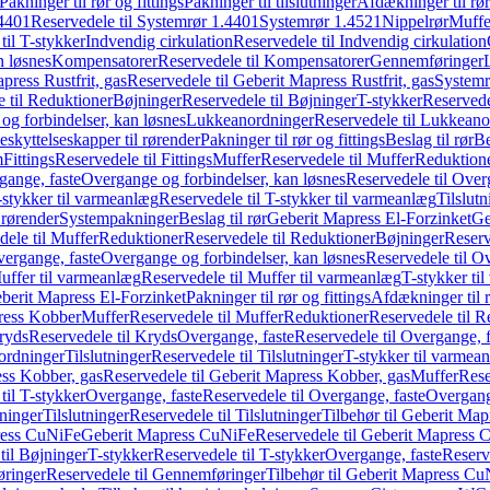
Pakninger til rør og fittings
Pakninger til tilslutninger
Afdækninger til rør
4401
Reservedele til Systemrør 1.4401
Systemrør 1.4521
Nippelrør
Muffe
til T-stykker
Indvendig cirkulation
Reservedele til Indvendig cirkulation
n løsnes
Kompensatorer
Reservedele til Kompensatorer
Gennemføringer
press Rustfrit, gas
Reservedele til Geberit Mapress Rustfrit, gas
Systemr
 til Reduktioner
Bøjninger
Reservedele til Bøjninger
T-stykker
Reservede
og forbindelser, kan løsnes
Lukkeanordninger
Reservedele til Lukkeano
eskyttelseskapper til rørender
Pakninger til rør og fittings
Beslag til rør
Be
m
Fittings
Reservedele til Fittings
Muffer
Reservedele til Muffer
Reduktion
gange, faste
Overgange og forbindelser, kan løsnes
Reservedele til Over
-stykker til varmeanlæg
Reservedele til T-stykker til varmeanlæg
Tilslut
 rørender
Systempakninger
Beslag til rør
Geberit Mapress El-Forzinket
Ge
dele til Muffer
Reduktioner
Reservedele til Reduktioner
Bøjninger
Reserv
vergange, faste
Overgange og forbindelser, kan løsnes
Reservedele til O
uffer til varmeanlæg
Reservedele til Muffer til varmeanlæg
T-stykker ti
eberit Mapress El-Forzinket
Pakninger til rør og fittings
Afdækninger til 
press Kobber
Muffer
Reservedele til Muffer
Reduktioner
Reservedele til R
ryds
Reservedele til Kryds
Overgange, faste
Reservedele til Overgange, f
ordninger
Tilslutninger
Reservedele til Tilslutninger
T-stykker til varmea
ss Kobber, gas
Reservedele til Geberit Mapress Kobber, gas
Muffer
Rese
til T-stykker
Overgange, faste
Reservedele til Overgange, faste
Overgange
ninger
Tilslutninger
Reservedele til Tilslutninger
Tilbehør til Geberit Ma
ress CuNiFe
Geberit Mapress CuNiFe
Reservedele til Geberit Mapress
til Bøjninger
T-stykker
Reservedele til T-stykker
Overgange, faste
Reserv
ringer
Reservedele til Gennemføringer
Tilbehør til Geberit Mapress C