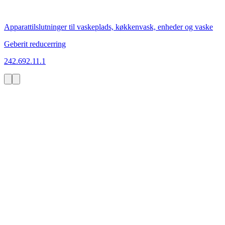
Apparattilslutninger til vaskeplads, køkkenvask, enheder og vaske
Geberit reducerring
242.692.11.1