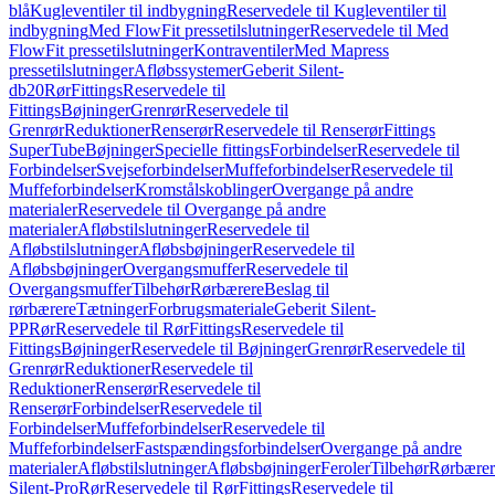
blå
Kugleventiler til indbygning
Reservedele til Kugleventiler til
indbygning
Med FlowFit pressetilslutninger
Reservedele til Med
FlowFit pressetilslutninger
Kontraventiler
Med Mapress
pressetilslutninger
Afløbssystemer
Geberit Silent-
db20
Rør
Fittings
Reservedele til
Fittings
Bøjninger
Grenrør
Reservedele til
Grenrør
Reduktioner
Renserør
Reservedele til Renserør
Fittings
SuperTube
Bøjninger
Specielle fittings
Forbindelser
Reservedele til
Forbindelser
Svejseforbindelser
Muffeforbindelser
Reservedele til
Muffeforbindelser
Kromstålskoblinger
Overgange på andre
materialer
Reservedele til Overgange på andre
materialer
Afløbstilslutninger
Reservedele til
Afløbstilslutninger
Afløbsbøjninger
Reservedele til
Afløbsbøjninger
Overgangsmuffer
Reservedele til
Overgangsmuffer
Tilbehør
Rørbærere
Beslag til
rørbærere
Tætninger
Forbrugsmateriale
Geberit Silent-
PP
Rør
Reservedele til Rør
Fittings
Reservedele til
Fittings
Bøjninger
Reservedele til Bøjninger
Grenrør
Reservedele til
Grenrør
Reduktioner
Reservedele til
Reduktioner
Renserør
Reservedele til
Renserør
Forbindelser
Reservedele til
Forbindelser
Muffeforbindelser
Reservedele til
Muffeforbindelser
Fastspændingsforbindelser
Overgange på andre
materialer
Afløbstilslutninger
Afløbsbøjninger
Feroler
Tilbehør
Rørbærer
Silent-Pro
Rør
Reservedele til Rør
Fittings
Reservedele til