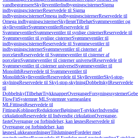
vandbegrænsere
Skylleventiler
Indbygningscisterner
Sigma
indbygningscisterner
Reservedele til Sigma
indbygningscisterner
Omega indbygningscisterner
Reservedele til
Omega indbygningscisterner
Skyllerør
Tilbehør
Svømmeventiler og
skylleventiler
Svømmeventiler
Reservedele til
Svømmeventiler
Svømmeventiler til synlige cisterner
Reservedele til
Svømmeventiler til synlige cisterner
Svømmeventiler til
indbygningscisterner
Reservedele til Svømmeventiler til
indbygningscisterner
Svømmeventiler til cisterner af
porcelæn
Reservedele til Svømmeventiler til cisterner af
porcelæn
Svømmeventiler til cisterner universel
Reservedele til
Svømmeventiler til cisterner universel
Svømmeventiler til
Monolith
Reservedele til Svømmeventiler til
Monolith
Skylleventiler
Reservedele til Skylleventiler
Skyl-stop-
skylning
Reservedele til Skyl-stop-skylning
Dobbeltskyl
Reservedele
til
Dobbeltskyl
Tilbehør
Trykknapper
Overgange
Forsyningssystemer
Geber
FlowFit
Systemrør ML
Systemrør varmeanlæg
ML
Fittings
Reservedele til
Fittings
Koblinger
Reduktioner
Bøjninger
T-stykker
Indvendig
cirkulation
Reservedele til Indvendig cirkulation
Overgange,
faste
Overgange og forbindelser, kan løsnes
Reservedele til
Overgange og forbindelser, kan
løsnes
Lukkeanordninger
Tilslutninger
Fordeler med
gevindsamling
Reservedele til Fordeler med gevindsamling
T-stykker