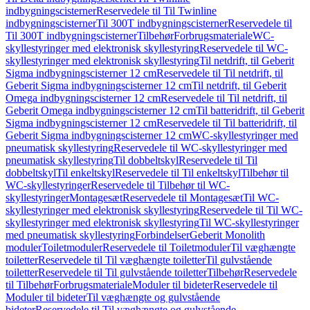
indbygningscisterner
Reservedele til Til Twinline
indbygningscisterner
Til 300T indbygningscisterner
Reservedele til
Til 300T indbygningscisterner
Tilbehør
Forbrugsmateriale
WC-
skyllestyringer med elektronisk skyllestyring
Reservedele til WC-
skyllestyringer med elektronisk skyllestyring
Til netdrift, til Geberit
Sigma indbygningscisterner 12 cm
Reservedele til Til netdrift, til
Geberit Sigma indbygningscisterner 12 cm
Til netdrift, til Geberit
Omega indbygningscisterner 12 cm
Reservedele til Til netdrift, til
Geberit Omega indbygningscisterner 12 cm
Til batteridrift, til Geberit
Sigma indbygningscisterner 12 cm
Reservedele til Til batteridrift, til
Geberit Sigma indbygningscisterner 12 cm
WC-skyllestyringer med
pneumatisk skyllestyring
Reservedele til WC-skyllestyringer med
pneumatisk skyllestyring
Til dobbeltskyl
Reservedele til Til
dobbeltskyl
Til enkeltskyl
Reservedele til Til enkeltskyl
Tilbehør til
WC-skyllestyringer
Reservedele til Tilbehør til WC-
skyllestyringer
Montagesæt
Reservedele til Montagesæt
Til WC-
skyllestyringer med elektronisk skyllestyring
Reservedele til Til WC-
skyllestyringer med elektronisk skyllestyring
Til WC-skyllestyringer
med pneumatisk skyllestyring
Forbindelser
Geberit Monolith
moduler
Toiletmoduler
Reservedele til Toiletmoduler
Til væghængte
toiletter
Reservedele til Til væghængte toiletter
Til gulvstående
toiletter
Reservedele til Til gulvstående toiletter
Tilbehør
Reservedele
til Tilbehør
Forbrugsmateriale
Moduler til bideter
Reservedele til
Moduler til bideter
Til væghængte og gulvstående
bideter
Reservedele til Til væghængte og gulvstående