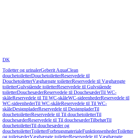
DK
Toiletter og urinaler
Geberit AquaClean
douchetoiletter
Douchetoiletter
Reservedele til
Douchetoiletter
Væghængte toiletter
Reservedele til Væghængte
toiletter
Gulvstående toiletter
Reservedele til Gulvstående
toiletter
Douchesæder
Reservedele til Douchesæder
Til WC-
skåle
Reservedele til Til WC-skåle
WC-sideenheder
Reservedele til
WC-sideenheder
Til WC-skåle
Reservedele til Til WC-
skåle
Designplader
Reservedele til Designplader
Til
douchetoiletter
Reservedele til Til douchetoiletter
Til
douchesæder
Reservedele til Til douchesæder
Tilbehør
Til
douchetoiletter
Til douchesæder og
douchetoiletter
Toiletter
Forbrugsmateriale
Funktionsenheder
Toiletter
og toiletsæder
Væghængte toiletter
Reservedele til Væghængte