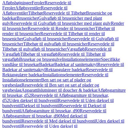
Afløbsbøjninger
Feroler
Reservedele til
Feroler
Afløbsventiler
Reservedele til
Afløbsventiler
Tilbehør
Reservedele til Tilbehør
Bruseniche og
badekar
Brusenicher
Gulvafløb til brusenicher med plant
gulv
Reservedele til Gulvafløb til brusenicher med plant gulv
Render
til brusenicher
Reservedele til Render til brusenicher
Tilbehør til
render til brusenicher
Reservedele til Tilbehør til render til
brusenicher
Gulvafløb til brusenicher
Reservedele til Gulvafløb til
brusenicher
Tilbehør til gulvafløb til brusenicher
Reservedele til
Tilbehør til gulvafløb til brusenicher
Vægafløb
Reservedele til
Vægafløb
Tilbehør til vægafløb
Reservedele til Tilbehør til
vægafløb
Brusekar og brusegulve
Installationselementer
Specifikke
vandlåse til brusekar
Badekar
Badekar af sanitetsakryl
Reservedele til
Badekar af sanitetsakryl
Rektangulære badekar
Reservedele til
Rektangulære badekar
Installationselementer
Reservedele til
Installationselementer
Ben sæt og sæt af plader og
vægbeslag
Reservedele til Ben sæt og sæt af plader og
vægbeslag
Apparattilslutninger til doucher & badekar
Afløbsgarniture
til brusekar, d52
Reservedele til Afløbsgarniture til brusekar,
d52
Uden dæksel til bundventil
Reservedele til Uden dæksel til
bundventil
Dæksel til bundventil
Reservedele til Dæksel til
bundventil
Afløbsgarniture til brusekar, d90
Reservedele til
Afløbsgarniture til brusekar, d90
Med dæksel til
bundventil
Reservedele til Med dæksel til bundventil
Uden dæksel til
bundventil
Reservedele til Uden dæksel til