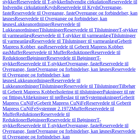
stykker
Reservedele til T-stykker
Indvendig cirkulation
Reservedele til
Indvendig cirkulation
Kryds
Reservedele til Kryds
Overgange,
faste
Reservedele til Overgange, faste
Overgange og forbindelser, kan
løsnes
Reservedele til Overgange og forbindelser, kan
løsnes
Lukkeanordninger
Reservedele til
Lukkeanordninger
Tilslutninger
Reservedele til Tilslutninger
T-stykker
til varmeanlæg
Reservedele til T-stykker til varmeanlæg
Tilslutninger
til varmeanlæg
Reservedele til Tilslutninger til varmeanlæg
Geberit
Mapress Kobber, gas
Reservedele til Geberit Mapress Kobber,
gas
Muffer
Reservedele til Muffer
Reduktioner
Reservedele til
Reduktioner
Bøjninger
Reservedele til Bøjninger
T-
stykker
Reservedele til T-stykker
Overgange, faste
Reservedele til
Overgange, faste
Overgange og forbindelser, kan løsnes
Reservedele
til Overgange og forbindelser, kan
løsnes
Lukkeanordninger
Reservedele til
Lukkeanordninger
Tilslutninger
Reservedele til Tilslutninger
Tilbehør
til Geberit Mapress Kobber
Isolering til tilslutninger
Pakninger til rør
og fittings
Afdækninger til rør
Beslag til rør
Systempakninger
Geberit
Mapress CuNiFe
Geberit Mapress CuNiFe
Reservedele til Geberit
Mapress CuNiFe
Systemrør 2.1972
Muffer
Reservedele til
Muffer
Reduktioner
Reservedele til
Reduktioner
Bøjninger
Reservedele til Bøjninger
T-
stykker
Reservedele til T-stykker
Overgange, faste
Reservedele til
Overgange, faste
Overgange og forbindelser, kan løsnes
Reservedele
til Overgange og forbindelser, kan