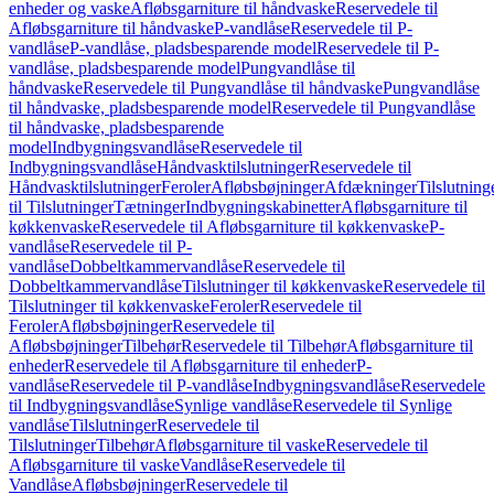
enheder og vaske
Afløbsgarniture til håndvaske
Reservedele til
Afløbsgarniture til håndvaske
P-vandlåse
Reservedele til P-
vandlåse
P-vandlåse, pladsbesparende model
Reservedele til P-
vandlåse, pladsbesparende model
Pungvandlåse til
håndvaske
Reservedele til Pungvandlåse til håndvaske
Pungvandlåse
til håndvaske, pladsbesparende model
Reservedele til Pungvandlåse
til håndvaske, pladsbesparende
model
Indbygningsvandlåse
Reservedele til
Indbygningsvandlåse
Håndvasktilslutninger
Reservedele til
Håndvasktilslutninger
Feroler
Afløbsbøjninger
Afdækninger
Tilslutning
til Tilslutninger
Tætninger
Indbygningskabinetter
Afløbsgarniture til
køkkenvaske
Reservedele til Afløbsgarniture til køkkenvaske
P-
vandlåse
Reservedele til P-
vandlåse
Dobbeltkammervandlåse
Reservedele til
Dobbeltkammervandlåse
Tilslutninger til køkkenvaske
Reservedele til
Tilslutninger til køkkenvaske
Feroler
Reservedele til
Feroler
Afløbsbøjninger
Reservedele til
Afløbsbøjninger
Tilbehør
Reservedele til Tilbehør
Afløbsgarniture til
enheder
Reservedele til Afløbsgarniture til enheder
P-
vandlåse
Reservedele til P-vandlåse
Indbygningsvandlåse
Reservedele
til Indbygningsvandlåse
Synlige vandlåse
Reservedele til Synlige
vandlåse
Tilslutninger
Reservedele til
Tilslutninger
Tilbehør
Afløbsgarniture til vaske
Reservedele til
Afløbsgarniture til vaske
Vandlåse
Reservedele til
Vandlåse
Afløbsbøjninger
Reservedele til