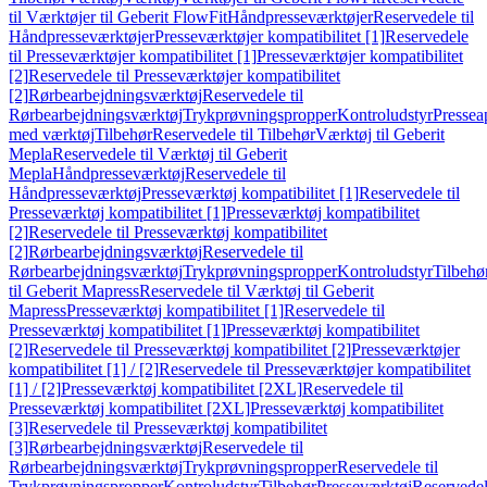
til Værktøjer til Geberit FlowFit
Håndpresseværktøjer
Reservedele til
Håndpresseværktøjer
Presseværktøjer kompatibilitet [1]
Reservedele
til Presseværktøjer kompatibilitet [1]
Presseværktøjer kompatibilitet
[2]
Reservedele til Presseværktøjer kompatibilitet
[2]
Rørbearbejdningsværktøj
Reservedele til
Rørbearbejdningsværktøj
Trykprøvningspropper
Kontroludstyr
Pressea
med værktøj
Tilbehør
Reservedele til Tilbehør
Værktøj til Geberit
Mepla
Reservedele til Værktøj til Geberit
Mepla
Håndpresseværktøj
Reservedele til
Håndpresseværktøj
Presseværktøj kompatibilitet [1]
Reservedele til
Presseværktøj kompatibilitet [1]
Presseværktøj kompatibilitet
[2]
Reservedele til Presseværktøj kompatibilitet
[2]
Rørbearbejdningsværktøj
Reservedele til
Rørbearbejdningsværktøj
Trykprøvningspropper
Kontroludstyr
Tilbehø
til Geberit Mapress
Reservedele til Værktøj til Geberit
Mapress
Presseværktøj kompatibilitet [1]
Reservedele til
Presseværktøj kompatibilitet [1]
Presseværktøj kompatibilitet
[2]
Reservedele til Presseværktøj kompatibilitet [2]
Presseværktøjer
kompatibilitet [1] / [2]
Reservedele til Presseværktøjer kompatibilitet
[1] / [2]
Presseværktøj kompatibilitet [2XL]
Reservedele til
Presseværktøj kompatibilitet [2XL]
Presseværktøj kompatibilitet
[3]
Reservedele til Presseværktøj kompatibilitet
[3]
Rørbearbejdningsværktøj
Reservedele til
Rørbearbejdningsværktøj
Trykprøvningspropper
Reservedele til
Trykprøvningspropper
Kontroludstyr
Tilbehør
Presseværktøj
Reservede