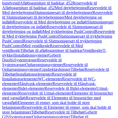
bundventil
Afløbsgarniture til badekar, d52
Reservedele til
Afløbsgarniture til badekar, d52
Med drejebetjening
Reservedele til
Med drejebetjening
Slutmontagesæt til drejebetjeninger
Reservedele
til Slutmontagesæt til drejebetjeninger
Med drejebetjening og
indløb
Reservedele til Med drejebetjening og indløb
Slutmontagesæt
til drejebetjening og indløb
Reservedele til Slutmontagesæt til
drejebetjening og indløb
Med trykbetjening PushControl
Reservedele
til Med trykbetjening PushControl
Slutmontagesæt til trykbetjening
PushControl
Reservedele til Slutmontagesæt til trykbetjening
PushControl
Med ventilkegle
Reservedele til Med
ventilkegle
Tilbehør til afløbsgarniture til badekar
Ventilkegler
T-
stykker
Installationssystemer
Geberit
Duofix
Systemvægge
Reservedele til
Systemvægge
Ophængningssystemer
Reservedele til
Ophængningssystemer
Gipsbeklædninger
Tilbehør
Reservedele til
Tilbehør
Installationselementer
Reservedele til
Installationselementer
WC-elementer
Reservedele til WC-
elementer
Håndvask-elementer
Reservedele til Håndvask-
elementer
Bidet-elementer
Reservedele til Bidet-elementer
Urinal-
elementer
Reservedele til Urinal-elementer
Elementer til brusenicher
med vægafløb
Reservedele til Elementer til brusenicher med
vægafløb
Elementer til emner, som skal holde til store
belastninger
Reservedele til Elementer til emner, som skal holde til
store belastninger
Tilbehør
Reservedele til Tilbehør
Geberit
GIS
Systemvægge
Ophængningssystemer
Tilbehør til