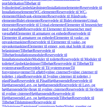
præfabrikation
Tilbehør til
lydisolering
Gipsbeklædninger
Installationselementer
Reservedele til
Installationselementer
WC-elementer
Reservedele til WC-
elementer
Håndvask-elementer
Reservedele til Håndvask-
elementer
Bidet-elementer
Reservedele til Bidet-elementer
Urinal-
elementer
Reservedele til Urinal-elementer
Elementer til brusenicher
med vægafløb
Reservedele til Elementer til brusenicher med
vægafløb
Elementer til armaturer og enheder
Reservedele til
Elementer til armaturer og enheder
Elementer til vaske- og
opvaskemaskiner
Reservedele til Elementer til vaske- og
opvaskemaskiner
Elementer til emner, som skal holde til store
belastninger
Tilbehør
Reservedele til
Tilbehør
Installationsmoduler
Reservedele til
Installationsmoduler
Moduler til toiletter
Reservedele til Moduler til
toiletter
Gipsbeklædninger
Tilbehør
Reservedele til Tilbehør
Til
systemvægge
Reservedele til Til systemvægge
Til
forsyningssystemer
Til afløb
Synlige cisterner
Synlige cisterner til
toiletter, i plast
Reservedele til Synlige cisterner til toiletter, i
plast
Påsat
Reservedele til Påsat
Højthængende
Reservedele til
Højthængende
Lavt- og højthængende
Reservedele til Lavt- og
højthængende
Skyllerør til synlige cisterner
Reservedele til Skyllerør
til synlige cisterner
Højthængende
Reservedele til
Højthængende
Lavt- og højthængende
Tilbehør
Reservedele til
Tilbehør
Tilslutninger
Reservedele til
Tilslutninger
Tætninger
Gummimanchetter
Nipler, rosetter og