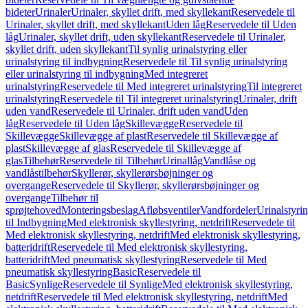
bideter
Urinaler
Urinaler, skyllet drift, med skyllekant
Reservedele til
Urinaler, skyllet drift, med skyllekant
Uden låg
Reservedele til Uden
låg
Urinaler, skyllet drift, uden skyllekant
Reservedele til Urinaler,
skyllet drift, uden skyllekant
Til synlig urinalstyring eller
urinalstyring til indbygning
Reservedele til Til synlig urinalstyring
eller urinalstyring til indbygning
Med integreret
urinalstyring
Reservedele til Med integreret urinalstyring
Til integreret
urinalstyring
Reservedele til Til integreret urinalstyring
Urinaler, drift
uden vand
Reservedele til Urinaler, drift uden vand
Uden
låg
Reservedele til Uden låg
Skillevægge
Reservedele til
Skillevægge
Skillevægge af plast
Reservedele til Skillevægge af
plast
Skillevægge af glas
Reservedele til Skillevægge af
glas
Tilbehør
Reservedele til Tilbehør
Urinallåg
Vandlåse og
vandlåstilbehør
Skyllerør, skyllerørsbøjninger og
overgange
Reservedele til Skyllerør, skyllerørsbøjninger og
overgange
Tilbehør til
sprøjtehoved
Monteringsbeslag
Afløbsventiler
Vandfordeler
Urinalstyri
til Indbygning
Med elektronisk skyllestyring, netdrift
Reservedele til
Med elektronisk skyllestyring, netdrift
Med elektronisk skyllestyring,
batteridrift
Reservedele til Med elektronisk skyllestyring,
batteridrift
Med pneumatisk skyllestyring
Reservedele til Med
pneumatisk skyllestyring
Basic
Reservedele til
Basic
Synlige
Reservedele til Synlige
Med elektronisk skyllestyring,
netdrift
Reservedele til Med elektronisk skyllestyring, netdrift
Med