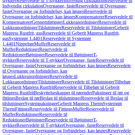
stykker
Reservedele til T-stykker
Indvendig cirkulation
Reservedele til
Indvendig cirkulation
Overgange, faste
Reservedele til Overgange,
faste
Overgange og forbindelser, kan løsnes
Reservedele til
Overgange og forbindelser, kan løsnes
Kompensatorer
Reservedele til
Kompensatorer
Gennemføringer
Lukkeanordninger
Reservedele til
Lukkeanordninger
Tilslutninger
Reservedele til Tilslutninger
Geberit
Mapress Rustfrit, gas
Reservedele til Geberit Mapress Rustfrit,
gas
Systemrør 1.4401
Reservedele til Systemrør
1.4401
Nippelrør
Muffer
Reservedele til
Muffer
Reduktioner
Reservedele til
Reduktioner
Bøjninger
Reservedele til Bøjninger
T-
stykker
Reservedele til T-stykker
Overgange, faste
Reservedele til
Overgange, faste
Overgange og forbindelser, kan løsnes
Reservedele
til Overgange og forbindelser, kan
løsnes
Lukkeanordninger
Reservedele til
Lukkeanordninger
Tilslutninger
Reservedele til Tilslutninger
Tilbehør
til Geberit Mapress Rustfrit
Reservedele til Tilbehør til Geberit
Mapress Rustfrit
Beskyttelseskapper til rørender
Pakninger til rør og
fittings
Beslag til rør
Beslag til tilslutninger
Reservedele til Beslag til
tilslutninger
Systempakninger
Geberit Mapress Therm
Systemrør
Therm
Fittings
Reservedele til Fittings
Muffer
Reservedele til
Muffer
Reduktioner
Reservedele til
Reduktioner
Bøjninger
Reservedele til Bøjninger
T-
stykker
Reservedele til T-stykker
Overgange, faste
Reservedele til
Overgange, faste
Overgange og forbindelser, kan løsnes
Reservedele