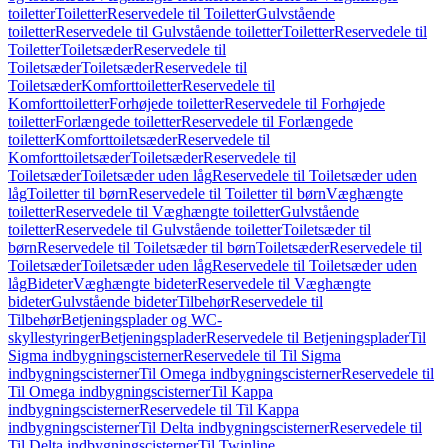
toiletter
Toiletter
Reservedele til Toiletter
Gulvstående
toiletter
Reservedele til Gulvstående toiletter
Toiletter
Reservedele til
Toiletter
Toiletsæder
Reservedele til
Toiletsæder
Toiletsæder
Reservedele til
Toiletsæder
Komforttoiletter
Reservedele til
Komforttoiletter
Forhøjede toiletter
Reservedele til Forhøjede
toiletter
Forlængede toiletter
Reservedele til Forlængede
toiletter
Komforttoiletsæder
Reservedele til
Komforttoiletsæder
Toiletsæder
Reservedele til
Toiletsæder
Toiletsæder uden låg
Reservedele til Toiletsæder uden
låg
Toiletter til børn
Reservedele til Toiletter til børn
Væghængte
toiletter
Reservedele til Væghængte toiletter
Gulvstående
toiletter
Reservedele til Gulvstående toiletter
Toiletsæder til
børn
Reservedele til Toiletsæder til børn
Toiletsæder
Reservedele til
Toiletsæder
Toiletsæder uden låg
Reservedele til Toiletsæder uden
låg
Bideter
Væghængte bideter
Reservedele til Væghængte
bideter
Gulvstående bideter
Tilbehør
Reservedele til
Tilbehør
Betjeningsplader og WC-
skyllestyringer
Betjeningsplader
Reservedele til Betjeningsplader
Til
Sigma indbygningscisterner
Reservedele til Til Sigma
indbygningscisterner
Til Omega indbygningscisterner
Reservedele til
Til Omega indbygningscisterner
Til Kappa
indbygningscisterner
Reservedele til Til Kappa
indbygningscisterner
Til Delta indbygningscisterner
Reservedele til
Til Delta indbygningscisterner
Til Twinline