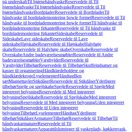
på underskab
Til hjørnehåndvaske
Reservedele til Til
hjørnehåndvaske
Til hjørnehåndvaske
Reservedele til Til
hjørnehåndvaske
Bordplader
Reservedele til Bordplader
Til
håndvaske til bordplademontering bowle formet
Reservedele til Til
håndvaske til bordplademontering bowle formet
Til håndvaske til
bordplademontering firkantet
Reservedele til Til håndvaske til
bordplademontering firkantet
Sideskabe
Reservedele til
Sideskabe
Lave sideskabe
Reservedele til Lave
sideskabe
Højskabe
Reservedele til Højskabe
Halvhøje
skabe
Reservedele til Halvhøje skabe
Overskabe
Reservedele til
Overskabe
Andre badeværelsesmøbler
Reservedele til Andre
badeværelsesmøbler
Væghylder
Reservedele til
Væghylder
Tilbehør
Reservedele til Tilbehør
Skuffeindsatser og
kasser til organisering
Håndklædeholdere og
håndklædekroge
Lyselementer
Håndtag
Ben
sæt
Magnettavler
Stikdåser
Reservedele til Stikdåser
Yderligere
tilbehør
Spejle og spejlskabe
Spejle
Reservedele til Spejle
Med
integreret belysning
Reservedele til Med integreret
belysning
Spejlskabe
Reservedele til Spejlskabe
Med integreret
belysning
Reservedele til Med integreret belysning
Uden integreret
belysning
Reservedele til Uden integreret
belysning
Tilbehør
Lyselementer
Håndtag
Yderligere
tilbehør
Stikdåser
Armaturer
Tilbehør
Reservedele til Tilbehør
Til
håndvaskarmaturer
Reservedele til Til
håndvaskarmaturer
Apparattilslutninger til vaskeplads, køkkenvask,