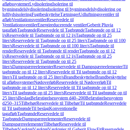
afløbssystemer
Lydisolering
Isolering til
bygningsdelslydisolering
Isolering til bygningsdelslydisolering og
luftlydsisolering
Fugtbeskyttelse
Tætninger
Udluftningsventiler til
afløb
Ventilationsventiler
Reservedele til
Ventilationsventiler
Energireducerende ventiler
Geberit Pluvia
tagafløb
Tagbrønde
Reservedele til Tagbrønde
Tagbrønde op til 12
l/s
Reservedele til Tagbrønde op til 12 l/s
Tagbrønde op til 25
liter/s
Reservedele til Tagbrønde op til 25 liter/s
Tagbrønde op til 100
liter/s
Reservedele til Tagbrønde op til 100 liter/s
Tagbrønde til
render
Reservedele til Tagbrønde til render
Tagbrønde op til 12
l/s
Reservedele til Tagbrønde op til 12 l/s
Tagbrønde op til 25
liter/s
Reservedele til Tagbrønde op til 25
liter/s
Dampspærreelementer
Reservedele til Dampspærreelementer
Til
tagbrønde op til 12 liter/s
Reservedele til Til tagbrønde op til 12
liter/s
Til tagbrønde op til 25 liter/s
Brandbeskyttelse
Brandbeskyttelse
til afløbssystemer
Nødoverløb
Reservedele til Nødoverløb
Til
tagbrønde op til 12 liter/s
Reservedele til Til tagbrønde op til 12
liter/s
Til tagbrønde op til 25 liter/s
Reservedele til Til tagbrønde op til
25 liter/s
Beslag
Befæstigelsessystem d40–200
Befæstigelsessystem
d250–315
Tilbehør
Reservedele til Tilbehør
Til tagbrønde
Reservedele
til Til tagbrønde
Til beslag
Konventionelle
tagafløb
Tagbrønde
Reservedele til
Tagbrønde
Dampspærreelementer
Reservedele til
Dampspærreelementer
Tilbehør
Reservedele til
Tilbehør
Værktøj
Værktøj
Værktøjer til Geberit FlowFit
Reservedele