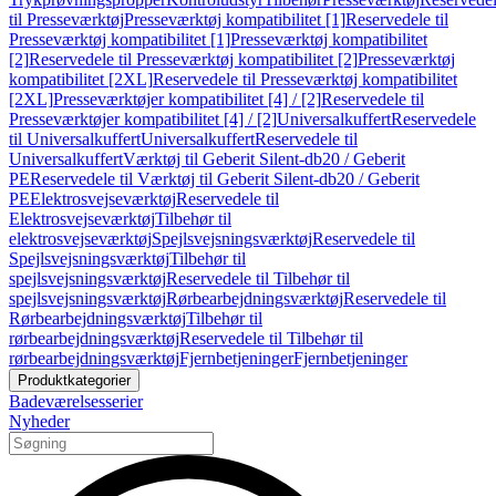
til Presseværktøj
Presseværktøj kompatibilitet [1]
Reservedele til
Presseværktøj kompatibilitet [1]
Presseværktøj kompatibilitet
[2]
Reservedele til Presseværktøj kompatibilitet [2]
Presseværktøj
kompatibilitet [2XL]
Reservedele til Presseværktøj kompatibilitet
[2XL]
Presseværktøjer kompatibilitet [4] / [2]
Reservedele til
Presseværktøjer kompatibilitet [4] / [2]
Universalkuffert
Reservedele
til Universalkuffert
Universalkuffert
Reservedele til
Universalkuffert
Værktøj til Geberit Silent-db20 / Geberit
PE
Reservedele til Værktøj til Geberit Silent-db20 / Geberit
PE
Elektrosvejseværktøj
Reservedele til
Elektrosvejseværktøj
Tilbehør til
elektrosvejseværktøj
Spejlsvejsningsværktøj
Reservedele til
Spejlsvejsningsværktøj
Tilbehør til
spejlsvejsningsværktøj
Reservedele til Tilbehør til
spejlsvejsningsværktøj
Rørbearbejdningsværktøj
Reservedele til
Rørbearbejdningsværktøj
Tilbehør til
rørbearbejdningsværktøj
Reservedele til Tilbehør til
rørbearbejdningsværktøj
Fjernbetjeninger
Fjernbetjeninger
Produktkategorier
Badeværelsesserier
Nyheder