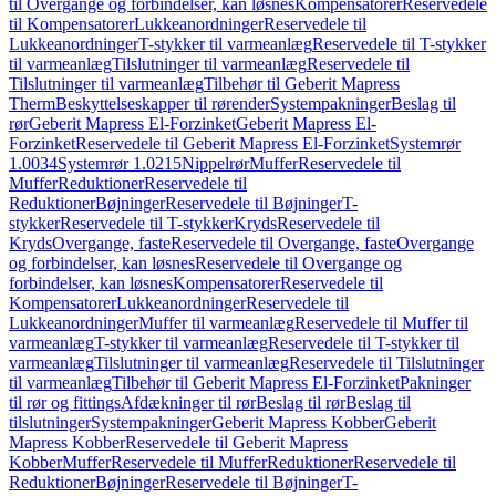
til Overgange og forbindelser, kan løsnes
Kompensatorer
Reservedele
til Kompensatorer
Lukkeanordninger
Reservedele til
Lukkeanordninger
T-stykker til varmeanlæg
Reservedele til T-stykker
til varmeanlæg
Tilslutninger til varmeanlæg
Reservedele til
Tilslutninger til varmeanlæg
Tilbehør til Geberit Mapress
Therm
Beskyttelseskapper til rørender
Systempakninger
Beslag til
rør
Geberit Mapress El-Forzinket
Geberit Mapress El-
Forzinket
Reservedele til Geberit Mapress El-Forzinket
Systemrør
1.0034
Systemrør 1.0215
Nippelrør
Muffer
Reservedele til
Muffer
Reduktioner
Reservedele til
Reduktioner
Bøjninger
Reservedele til Bøjninger
T-
stykker
Reservedele til T-stykker
Kryds
Reservedele til
Kryds
Overgange, faste
Reservedele til Overgange, faste
Overgange
og forbindelser, kan løsnes
Reservedele til Overgange og
forbindelser, kan løsnes
Kompensatorer
Reservedele til
Kompensatorer
Lukkeanordninger
Reservedele til
Lukkeanordninger
Muffer til varmeanlæg
Reservedele til Muffer til
varmeanlæg
T-stykker til varmeanlæg
Reservedele til T-stykker til
varmeanlæg
Tilslutninger til varmeanlæg
Reservedele til Tilslutninger
til varmeanlæg
Tilbehør til Geberit Mapress El-Forzinket
Pakninger
til rør og fittings
Afdækninger til rør
Beslag til rør
Beslag til
tilslutninger
Systempakninger
Geberit Mapress Kobber
Geberit
Mapress Kobber
Reservedele til Geberit Mapress
Kobber
Muffer
Reservedele til Muffer
Reduktioner
Reservedele til
Reduktioner
Bøjninger
Reservedele til Bøjninger
T-