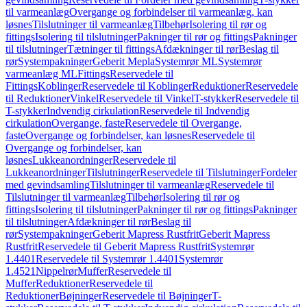
til varmeanlæg
Overgange og forbindelser til varmeanlæg, kan
løsnes
Tilslutninger til varmeanlæg
Tilbehør
Isolering til rør og
fittings
Isolering til tilslutninger
Pakninger til rør og fittings
Pakninger
til tilslutninger
Tætninger til fittings
Afdækninger til rør
Beslag til
rør
Systempakninger
Geberit Mepla
Systemrør ML
Systemrør
varmeanlæg ML
Fittings
Reservedele til
Fittings
Koblinger
Reservedele til Koblinger
Reduktioner
Reservedele
til Reduktioner
Vinkel
Reservedele til Vinkel
T-stykker
Reservedele til
T-stykker
Indvendig cirkulation
Reservedele til Indvendig
cirkulation
Overgange, faste
Reservedele til Overgange,
faste
Overgange og forbindelser, kan løsnes
Reservedele til
Overgange og forbindelser, kan
løsnes
Lukkeanordninger
Reservedele til
Lukkeanordninger
Tilslutninger
Reservedele til Tilslutninger
Fordeler
med gevindsamling
Tilslutninger til varmeanlæg
Reservedele til
Tilslutninger til varmeanlæg
Tilbehør
Isolering til rør og
fittings
Isolering til tilslutninger
Pakninger til rør og fittings
Pakninger
til tilslutninger
Afdækninger til rør
Beslag til
rør
Systempakninger
Geberit Mapress Rustfrit
Geberit Mapress
Rustfrit
Reservedele til Geberit Mapress Rustfrit
Systemrør
1.4401
Reservedele til Systemrør 1.4401
Systemrør
1.4521
Nippelrør
Muffer
Reservedele til
Muffer
Reduktioner
Reservedele til
Reduktioner
Bøjninger
Reservedele til Bøjninger
T-