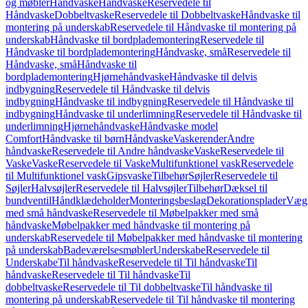
og møbler
Håndvaske
Håndvaske
Reservedele til
Håndvaske
Dobbeltvaske
Reservedele til Dobbeltvaske
Håndvaske til
montering på underskab
Reservedele til Håndvaske til montering på
underskab
Håndvaske til bordplademontering
Reservedele til
Håndvaske til bordplademontering
Håndvaske, små
Reservedele til
Håndvaske, små
Håndvaske til
bordplademontering
Hjørnehåndvaske
Håndvaske til delvis
indbygning
Reservedele til Håndvaske til delvis
indbygning
Håndvaske til indbygning
Reservedele til Håndvaske til
indbygning
Håndvaske til underlimning
Reservedele til Håndvaske til
underlimning
Hjørnehåndvaske
Håndvaske model
Comfort
Håndvaske til børn
Håndvaske
Vaskerender
Andre
håndvaske
Reservedele til Andre håndvaske
Vaske
Reservedele til
Vaske
Vaske
Reservedele til Vaske
Multifunktionel vask
Reservedele
til Multifunktionel vask
Gipsvaske
Tilbehør
Søjler
Reservedele til
Søjler
Halvsøjler
Reservedele til Halvsøjler
Tilbehør
Dæksel til
bundventil
Håndklædeholder
Monteringsbeslag
Dekorationsplader
Vægh
med små håndvaske
Reservedele til Møbelpakker med små
håndvaske
Møbelpakker med håndvaske til montering på
underskab
Reservedele til Møbelpakker med håndvaske til montering
på underskab
Badeværelsesmøbler
Underskabe
Reservedele til
Underskabe
Til håndvaske
Reservedele til Til håndvaske
Til
håndvaske
Reservedele til Til håndvaske
Til
dobbeltvaske
Reservedele til Til dobbeltvaske
Til håndvaske til
montering på underskab
Reservedele til Til håndvaske til montering