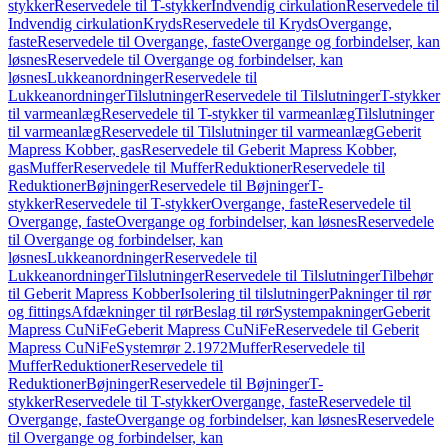
stykker
Reservedele til T-stykker
Indvendig cirkulation
Reservedele til
Indvendig cirkulation
Kryds
Reservedele til Kryds
Overgange,
faste
Reservedele til Overgange, faste
Overgange og forbindelser, kan
løsnes
Reservedele til Overgange og forbindelser, kan
løsnes
Lukkeanordninger
Reservedele til
Lukkeanordninger
Tilslutninger
Reservedele til Tilslutninger
T-stykker
til varmeanlæg
Reservedele til T-stykker til varmeanlæg
Tilslutninger
til varmeanlæg
Reservedele til Tilslutninger til varmeanlæg
Geberit
Mapress Kobber, gas
Reservedele til Geberit Mapress Kobber,
gas
Muffer
Reservedele til Muffer
Reduktioner
Reservedele til
Reduktioner
Bøjninger
Reservedele til Bøjninger
T-
stykker
Reservedele til T-stykker
Overgange, faste
Reservedele til
Overgange, faste
Overgange og forbindelser, kan løsnes
Reservedele
til Overgange og forbindelser, kan
løsnes
Lukkeanordninger
Reservedele til
Lukkeanordninger
Tilslutninger
Reservedele til Tilslutninger
Tilbehør
til Geberit Mapress Kobber
Isolering til tilslutninger
Pakninger til rør
og fittings
Afdækninger til rør
Beslag til rør
Systempakninger
Geberit
Mapress CuNiFe
Geberit Mapress CuNiFe
Reservedele til Geberit
Mapress CuNiFe
Systemrør 2.1972
Muffer
Reservedele til
Muffer
Reduktioner
Reservedele til
Reduktioner
Bøjninger
Reservedele til Bøjninger
T-
stykker
Reservedele til T-stykker
Overgange, faste
Reservedele til
Overgange, faste
Overgange og forbindelser, kan løsnes
Reservedele
til Overgange og forbindelser, kan