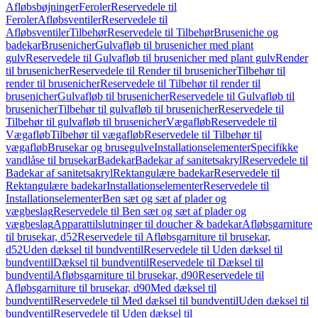
Afløbsbøjninger
Feroler
Reservedele til
Feroler
Afløbsventiler
Reservedele til
Afløbsventiler
Tilbehør
Reservedele til Tilbehør
Bruseniche og
badekar
Brusenicher
Gulvafløb til brusenicher med plant
gulv
Reservedele til Gulvafløb til brusenicher med plant gulv
Render
til brusenicher
Reservedele til Render til brusenicher
Tilbehør til
render til brusenicher
Reservedele til Tilbehør til render til
brusenicher
Gulvafløb til brusenicher
Reservedele til Gulvafløb til
brusenicher
Tilbehør til gulvafløb til brusenicher
Reservedele til
Tilbehør til gulvafløb til brusenicher
Vægafløb
Reservedele til
Vægafløb
Tilbehør til vægafløb
Reservedele til Tilbehør til
vægafløb
Brusekar og brusegulve
Installationselementer
Specifikke
vandlåse til brusekar
Badekar
Badekar af sanitetsakryl
Reservedele til
Badekar af sanitetsakryl
Rektangulære badekar
Reservedele til
Rektangulære badekar
Installationselementer
Reservedele til
Installationselementer
Ben sæt og sæt af plader og
vægbeslag
Reservedele til Ben sæt og sæt af plader og
vægbeslag
Apparattilslutninger til doucher & badekar
Afløbsgarniture
til brusekar, d52
Reservedele til Afløbsgarniture til brusekar,
d52
Uden dæksel til bundventil
Reservedele til Uden dæksel til
bundventil
Dæksel til bundventil
Reservedele til Dæksel til
bundventil
Afløbsgarniture til brusekar, d90
Reservedele til
Afløbsgarniture til brusekar, d90
Med dæksel til
bundventil
Reservedele til Med dæksel til bundventil
Uden dæksel til
bundventil
Reservedele til Uden dæksel til