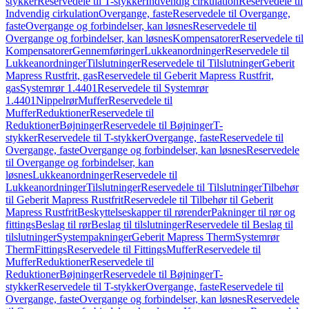
stykker
Reservedele til T-stykker
Indvendig cirkulation
Reservedele til
Indvendig cirkulation
Overgange, faste
Reservedele til Overgange,
faste
Overgange og forbindelser, kan løsnes
Reservedele til
Overgange og forbindelser, kan løsnes
Kompensatorer
Reservedele til
Kompensatorer
Gennemføringer
Lukkeanordninger
Reservedele til
Lukkeanordninger
Tilslutninger
Reservedele til Tilslutninger
Geberit
Mapress Rustfrit, gas
Reservedele til Geberit Mapress Rustfrit,
gas
Systemrør 1.4401
Reservedele til Systemrør
1.4401
Nippelrør
Muffer
Reservedele til
Muffer
Reduktioner
Reservedele til
Reduktioner
Bøjninger
Reservedele til Bøjninger
T-
stykker
Reservedele til T-stykker
Overgange, faste
Reservedele til
Overgange, faste
Overgange og forbindelser, kan løsnes
Reservedele
til Overgange og forbindelser, kan
løsnes
Lukkeanordninger
Reservedele til
Lukkeanordninger
Tilslutninger
Reservedele til Tilslutninger
Tilbehør
til Geberit Mapress Rustfrit
Reservedele til Tilbehør til Geberit
Mapress Rustfrit
Beskyttelseskapper til rørender
Pakninger til rør og
fittings
Beslag til rør
Beslag til tilslutninger
Reservedele til Beslag til
tilslutninger
Systempakninger
Geberit Mapress Therm
Systemrør
Therm
Fittings
Reservedele til Fittings
Muffer
Reservedele til
Muffer
Reduktioner
Reservedele til
Reduktioner
Bøjninger
Reservedele til Bøjninger
T-
stykker
Reservedele til T-stykker
Overgange, faste
Reservedele til
Overgange, faste
Overgange og forbindelser, kan løsnes
Reservedele