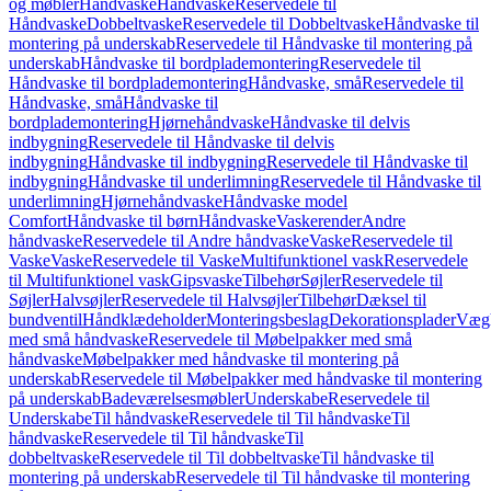
og møbler
Håndvaske
Håndvaske
Reservedele til
Håndvaske
Dobbeltvaske
Reservedele til Dobbeltvaske
Håndvaske til
montering på underskab
Reservedele til Håndvaske til montering på
underskab
Håndvaske til bordplademontering
Reservedele til
Håndvaske til bordplademontering
Håndvaske, små
Reservedele til
Håndvaske, små
Håndvaske til
bordplademontering
Hjørnehåndvaske
Håndvaske til delvis
indbygning
Reservedele til Håndvaske til delvis
indbygning
Håndvaske til indbygning
Reservedele til Håndvaske til
indbygning
Håndvaske til underlimning
Reservedele til Håndvaske til
underlimning
Hjørnehåndvaske
Håndvaske model
Comfort
Håndvaske til børn
Håndvaske
Vaskerender
Andre
håndvaske
Reservedele til Andre håndvaske
Vaske
Reservedele til
Vaske
Vaske
Reservedele til Vaske
Multifunktionel vask
Reservedele
til Multifunktionel vask
Gipsvaske
Tilbehør
Søjler
Reservedele til
Søjler
Halvsøjler
Reservedele til Halvsøjler
Tilbehør
Dæksel til
bundventil
Håndklædeholder
Monteringsbeslag
Dekorationsplader
Vægh
med små håndvaske
Reservedele til Møbelpakker med små
håndvaske
Møbelpakker med håndvaske til montering på
underskab
Reservedele til Møbelpakker med håndvaske til montering
på underskab
Badeværelsesmøbler
Underskabe
Reservedele til
Underskabe
Til håndvaske
Reservedele til Til håndvaske
Til
håndvaske
Reservedele til Til håndvaske
Til
dobbeltvaske
Reservedele til Til dobbeltvaske
Til håndvaske til
montering på underskab
Reservedele til Til håndvaske til montering