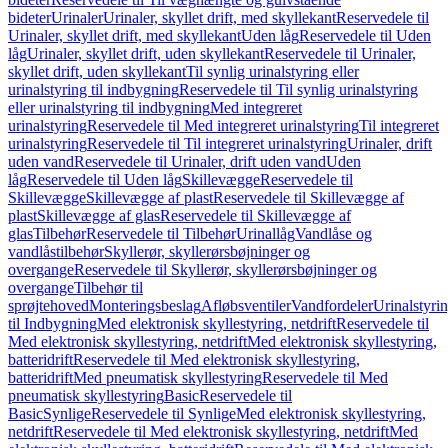
bideter
Urinaler
Urinaler, skyllet drift, med skyllekant
Reservedele til
Urinaler, skyllet drift, med skyllekant
Uden låg
Reservedele til Uden
låg
Urinaler, skyllet drift, uden skyllekant
Reservedele til Urinaler,
skyllet drift, uden skyllekant
Til synlig urinalstyring eller
urinalstyring til indbygning
Reservedele til Til synlig urinalstyring
eller urinalstyring til indbygning
Med integreret
urinalstyring
Reservedele til Med integreret urinalstyring
Til integreret
urinalstyring
Reservedele til Til integreret urinalstyring
Urinaler, drift
uden vand
Reservedele til Urinaler, drift uden vand
Uden
låg
Reservedele til Uden låg
Skillevægge
Reservedele til
Skillevægge
Skillevægge af plast
Reservedele til Skillevægge af
plast
Skillevægge af glas
Reservedele til Skillevægge af
glas
Tilbehør
Reservedele til Tilbehør
Urinallåg
Vandlåse og
vandlåstilbehør
Skyllerør, skyllerørsbøjninger og
overgange
Reservedele til Skyllerør, skyllerørsbøjninger og
overgange
Tilbehør til
sprøjtehoved
Monteringsbeslag
Afløbsventiler
Vandfordeler
Urinalstyri
til Indbygning
Med elektronisk skyllestyring, netdrift
Reservedele til
Med elektronisk skyllestyring, netdrift
Med elektronisk skyllestyring,
batteridrift
Reservedele til Med elektronisk skyllestyring,
batteridrift
Med pneumatisk skyllestyring
Reservedele til Med
pneumatisk skyllestyring
Basic
Reservedele til
Basic
Synlige
Reservedele til Synlige
Med elektronisk skyllestyring,
netdrift
Reservedele til Med elektronisk skyllestyring, netdrift
Med