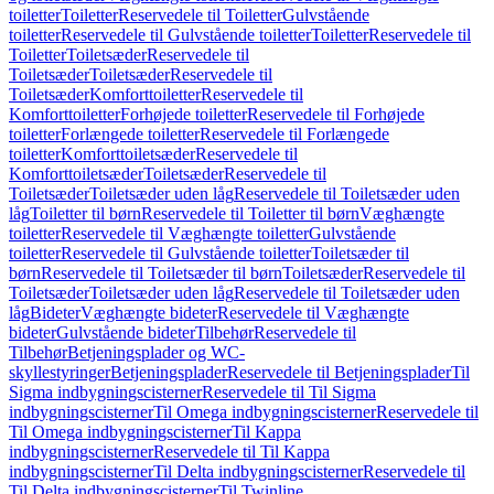
toiletter
Toiletter
Reservedele til Toiletter
Gulvstående
toiletter
Reservedele til Gulvstående toiletter
Toiletter
Reservedele til
Toiletter
Toiletsæder
Reservedele til
Toiletsæder
Toiletsæder
Reservedele til
Toiletsæder
Komforttoiletter
Reservedele til
Komforttoiletter
Forhøjede toiletter
Reservedele til Forhøjede
toiletter
Forlængede toiletter
Reservedele til Forlængede
toiletter
Komforttoiletsæder
Reservedele til
Komforttoiletsæder
Toiletsæder
Reservedele til
Toiletsæder
Toiletsæder uden låg
Reservedele til Toiletsæder uden
låg
Toiletter til børn
Reservedele til Toiletter til børn
Væghængte
toiletter
Reservedele til Væghængte toiletter
Gulvstående
toiletter
Reservedele til Gulvstående toiletter
Toiletsæder til
børn
Reservedele til Toiletsæder til børn
Toiletsæder
Reservedele til
Toiletsæder
Toiletsæder uden låg
Reservedele til Toiletsæder uden
låg
Bideter
Væghængte bideter
Reservedele til Væghængte
bideter
Gulvstående bideter
Tilbehør
Reservedele til
Tilbehør
Betjeningsplader og WC-
skyllestyringer
Betjeningsplader
Reservedele til Betjeningsplader
Til
Sigma indbygningscisterner
Reservedele til Til Sigma
indbygningscisterner
Til Omega indbygningscisterner
Reservedele til
Til Omega indbygningscisterner
Til Kappa
indbygningscisterner
Reservedele til Til Kappa
indbygningscisterner
Til Delta indbygningscisterner
Reservedele til
Til Delta indbygningscisterner
Til Twinline