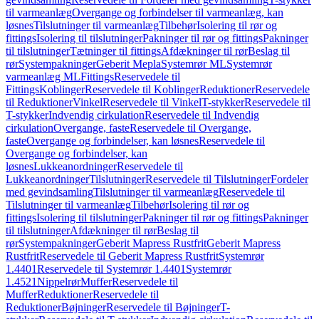
til varmeanlæg
Overgange og forbindelser til varmeanlæg, kan
løsnes
Tilslutninger til varmeanlæg
Tilbehør
Isolering til rør og
fittings
Isolering til tilslutninger
Pakninger til rør og fittings
Pakninger
til tilslutninger
Tætninger til fittings
Afdækninger til rør
Beslag til
rør
Systempakninger
Geberit Mepla
Systemrør ML
Systemrør
varmeanlæg ML
Fittings
Reservedele til
Fittings
Koblinger
Reservedele til Koblinger
Reduktioner
Reservedele
til Reduktioner
Vinkel
Reservedele til Vinkel
T-stykker
Reservedele til
T-stykker
Indvendig cirkulation
Reservedele til Indvendig
cirkulation
Overgange, faste
Reservedele til Overgange,
faste
Overgange og forbindelser, kan løsnes
Reservedele til
Overgange og forbindelser, kan
løsnes
Lukkeanordninger
Reservedele til
Lukkeanordninger
Tilslutninger
Reservedele til Tilslutninger
Fordeler
med gevindsamling
Tilslutninger til varmeanlæg
Reservedele til
Tilslutninger til varmeanlæg
Tilbehør
Isolering til rør og
fittings
Isolering til tilslutninger
Pakninger til rør og fittings
Pakninger
til tilslutninger
Afdækninger til rør
Beslag til
rør
Systempakninger
Geberit Mapress Rustfrit
Geberit Mapress
Rustfrit
Reservedele til Geberit Mapress Rustfrit
Systemrør
1.4401
Reservedele til Systemrør 1.4401
Systemrør
1.4521
Nippelrør
Muffer
Reservedele til
Muffer
Reduktioner
Reservedele til
Reduktioner
Bøjninger
Reservedele til Bøjninger
T-