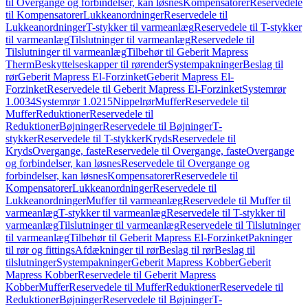
til Overgange og forbindelser, kan løsnes
Kompensatorer
Reservedele
til Kompensatorer
Lukkeanordninger
Reservedele til
Lukkeanordninger
T-stykker til varmeanlæg
Reservedele til T-stykker
til varmeanlæg
Tilslutninger til varmeanlæg
Reservedele til
Tilslutninger til varmeanlæg
Tilbehør til Geberit Mapress
Therm
Beskyttelseskapper til rørender
Systempakninger
Beslag til
rør
Geberit Mapress El-Forzinket
Geberit Mapress El-
Forzinket
Reservedele til Geberit Mapress El-Forzinket
Systemrør
1.0034
Systemrør 1.0215
Nippelrør
Muffer
Reservedele til
Muffer
Reduktioner
Reservedele til
Reduktioner
Bøjninger
Reservedele til Bøjninger
T-
stykker
Reservedele til T-stykker
Kryds
Reservedele til
Kryds
Overgange, faste
Reservedele til Overgange, faste
Overgange
og forbindelser, kan løsnes
Reservedele til Overgange og
forbindelser, kan løsnes
Kompensatorer
Reservedele til
Kompensatorer
Lukkeanordninger
Reservedele til
Lukkeanordninger
Muffer til varmeanlæg
Reservedele til Muffer til
varmeanlæg
T-stykker til varmeanlæg
Reservedele til T-stykker til
varmeanlæg
Tilslutninger til varmeanlæg
Reservedele til Tilslutninger
til varmeanlæg
Tilbehør til Geberit Mapress El-Forzinket
Pakninger
til rør og fittings
Afdækninger til rør
Beslag til rør
Beslag til
tilslutninger
Systempakninger
Geberit Mapress Kobber
Geberit
Mapress Kobber
Reservedele til Geberit Mapress
Kobber
Muffer
Reservedele til Muffer
Reduktioner
Reservedele til
Reduktioner
Bøjninger
Reservedele til Bøjninger
T-