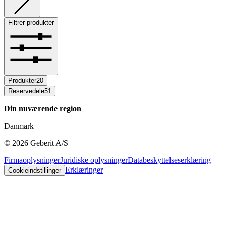
Filtrer produkter
Produkter
20
Reservedele
51
Din nuværende region
Danmark
©
2026
Geberit A/S
Firmaoplysninger
Juridiske oplysninger
Databeskyttelseserklæring
Erklæringer
Cookieindstillinger