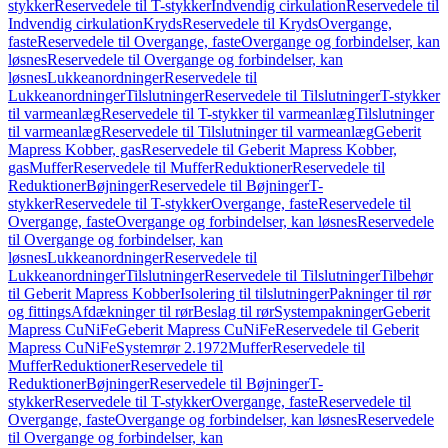
stykker
Reservedele til T-stykker
Indvendig cirkulation
Reservedele til
Indvendig cirkulation
Kryds
Reservedele til Kryds
Overgange,
faste
Reservedele til Overgange, faste
Overgange og forbindelser, kan
løsnes
Reservedele til Overgange og forbindelser, kan
løsnes
Lukkeanordninger
Reservedele til
Lukkeanordninger
Tilslutninger
Reservedele til Tilslutninger
T-stykker
til varmeanlæg
Reservedele til T-stykker til varmeanlæg
Tilslutninger
til varmeanlæg
Reservedele til Tilslutninger til varmeanlæg
Geberit
Mapress Kobber, gas
Reservedele til Geberit Mapress Kobber,
gas
Muffer
Reservedele til Muffer
Reduktioner
Reservedele til
Reduktioner
Bøjninger
Reservedele til Bøjninger
T-
stykker
Reservedele til T-stykker
Overgange, faste
Reservedele til
Overgange, faste
Overgange og forbindelser, kan løsnes
Reservedele
til Overgange og forbindelser, kan
løsnes
Lukkeanordninger
Reservedele til
Lukkeanordninger
Tilslutninger
Reservedele til Tilslutninger
Tilbehør
til Geberit Mapress Kobber
Isolering til tilslutninger
Pakninger til rør
og fittings
Afdækninger til rør
Beslag til rør
Systempakninger
Geberit
Mapress CuNiFe
Geberit Mapress CuNiFe
Reservedele til Geberit
Mapress CuNiFe
Systemrør 2.1972
Muffer
Reservedele til
Muffer
Reduktioner
Reservedele til
Reduktioner
Bøjninger
Reservedele til Bøjninger
T-
stykker
Reservedele til T-stykker
Overgange, faste
Reservedele til
Overgange, faste
Overgange og forbindelser, kan løsnes
Reservedele
til Overgange og forbindelser, kan