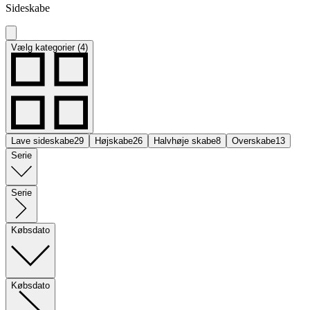
Sideskabe
Vælg kategorier (4)
Lave sideskabe
29
Højskabe
26
Halvhøje skabe
8
Overskabe
13
Serie
Serie
Købsdato
Købsdato