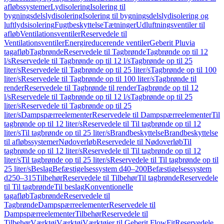
afløbssystemer
Lydisolering
Isolering til
bygningsdelslydisolering
Isolering til bygningsdelslydisolering og
luftlydsisolering
Fugtbeskyttelse
Tætninger
Udluftningsventiler til
afløb
Ventilationsventiler
Reservedele til
Ventilationsventiler
Energireducerende ventiler
Geberit Pluvia
tagafløb
Tagbrønde
Reservedele til Tagbrønde
Tagbrønde op til 12
l/s
Reservedele til Tagbrønde op til 12 l/s
Tagbrønde op til 25
liter/s
Reservedele til Tagbrønde op til 25 liter/s
Tagbrønde op til 100
liter/s
Reservedele til Tagbrønde op til 100 liter/s
Tagbrønde til
render
Reservedele til Tagbrønde til render
Tagbrønde op til 12
l/s
Reservedele til Tagbrønde op til 12 l/s
Tagbrønde op til 25
liter/s
Reservedele til Tagbrønde op til 25
liter/s
Dampspærreelementer
Reservedele til Dampspærreelementer
Til
tagbrønde op til 12 liter/s
Reservedele til Til tagbrønde op til 12
liter/s
Til tagbrønde op til 25 liter/s
Brandbeskyttelse
Brandbeskyttelse
til afløbssystemer
Nødoverløb
Reservedele til Nødoverløb
Til
tagbrønde op til 12 liter/s
Reservedele til Til tagbrønde op til 12
liter/s
Til tagbrønde op til 25 liter/s
Reservedele til Til tagbrønde op til
25 liter/s
Beslag
Befæstigelsessystem d40–200
Befæstigelsessystem
d250–315
Tilbehør
Reservedele til Tilbehør
Til tagbrønde
Reservedele
til Til tagbrønde
Til beslag
Konventionelle
tagafløb
Tagbrønde
Reservedele til
Tagbrønde
Dampspærreelementer
Reservedele til
Dampspærreelementer
Tilbehør
Reservedele til
Tilbehør
Værktøj
Værktøj
Værktøjer til Geberit FlowFit
Reservedele