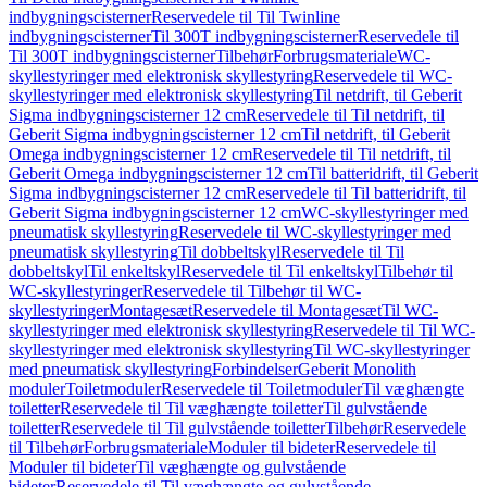
indbygningscisterner
Reservedele til Til Twinline
indbygningscisterner
Til 300T indbygningscisterner
Reservedele til
Til 300T indbygningscisterner
Tilbehør
Forbrugsmateriale
WC-
skyllestyringer med elektronisk skyllestyring
Reservedele til WC-
skyllestyringer med elektronisk skyllestyring
Til netdrift, til Geberit
Sigma indbygningscisterner 12 cm
Reservedele til Til netdrift, til
Geberit Sigma indbygningscisterner 12 cm
Til netdrift, til Geberit
Omega indbygningscisterner 12 cm
Reservedele til Til netdrift, til
Geberit Omega indbygningscisterner 12 cm
Til batteridrift, til Geberit
Sigma indbygningscisterner 12 cm
Reservedele til Til batteridrift, til
Geberit Sigma indbygningscisterner 12 cm
WC-skyllestyringer med
pneumatisk skyllestyring
Reservedele til WC-skyllestyringer med
pneumatisk skyllestyring
Til dobbeltskyl
Reservedele til Til
dobbeltskyl
Til enkeltskyl
Reservedele til Til enkeltskyl
Tilbehør til
WC-skyllestyringer
Reservedele til Tilbehør til WC-
skyllestyringer
Montagesæt
Reservedele til Montagesæt
Til WC-
skyllestyringer med elektronisk skyllestyring
Reservedele til Til WC-
skyllestyringer med elektronisk skyllestyring
Til WC-skyllestyringer
med pneumatisk skyllestyring
Forbindelser
Geberit Monolith
moduler
Toiletmoduler
Reservedele til Toiletmoduler
Til væghængte
toiletter
Reservedele til Til væghængte toiletter
Til gulvstående
toiletter
Reservedele til Til gulvstående toiletter
Tilbehør
Reservedele
til Tilbehør
Forbrugsmateriale
Moduler til bideter
Reservedele til
Moduler til bideter
Til væghængte og gulvstående
bideter
Reservedele til Til væghængte og gulvstående