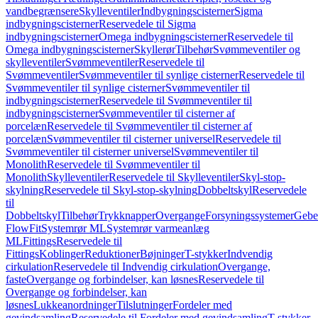
vandbegrænsere
Skylleventiler
Indbygningscisterner
Sigma
indbygningscisterner
Reservedele til Sigma
indbygningscisterner
Omega indbygningscisterner
Reservedele til
Omega indbygningscisterner
Skyllerør
Tilbehør
Svømmeventiler og
skylleventiler
Svømmeventiler
Reservedele til
Svømmeventiler
Svømmeventiler til synlige cisterner
Reservedele til
Svømmeventiler til synlige cisterner
Svømmeventiler til
indbygningscisterner
Reservedele til Svømmeventiler til
indbygningscisterner
Svømmeventiler til cisterner af
porcelæn
Reservedele til Svømmeventiler til cisterner af
porcelæn
Svømmeventiler til cisterner universel
Reservedele til
Svømmeventiler til cisterner universel
Svømmeventiler til
Monolith
Reservedele til Svømmeventiler til
Monolith
Skylleventiler
Reservedele til Skylleventiler
Skyl-stop-
skylning
Reservedele til Skyl-stop-skylning
Dobbeltskyl
Reservedele
til
Dobbeltskyl
Tilbehør
Trykknapper
Overgange
Forsyningssystemer
Geber
FlowFit
Systemrør ML
Systemrør varmeanlæg
ML
Fittings
Reservedele til
Fittings
Koblinger
Reduktioner
Bøjninger
T-stykker
Indvendig
cirkulation
Reservedele til Indvendig cirkulation
Overgange,
faste
Overgange og forbindelser, kan løsnes
Reservedele til
Overgange og forbindelser, kan
løsnes
Lukkeanordninger
Tilslutninger
Fordeler med
gevindsamling
Reservedele til Fordeler med gevindsamling
T-stykker