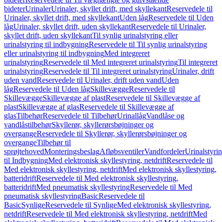
bideter
Urinaler
Urinaler, skyllet drift, med skyllekant
Reservedele til
Urinaler, skyllet drift, med skyllekant
Uden låg
Reservedele til Uden
låg
Urinaler, skyllet drift, uden skyllekant
Reservedele til Urinaler,
skyllet drift, uden skyllekant
Til synlig urinalstyring eller
urinalstyring til indbygning
Reservedele til Til synlig urinalstyring
eller urinalstyring til indbygning
Med integreret
urinalstyring
Reservedele til Med integreret urinalstyring
Til integreret
urinalstyring
Reservedele til Til integreret urinalstyring
Urinaler, drift
uden vand
Reservedele til Urinaler, drift uden vand
Uden
låg
Reservedele til Uden låg
Skillevægge
Reservedele til
Skillevægge
Skillevægge af plast
Reservedele til Skillevægge af
plast
Skillevægge af glas
Reservedele til Skillevægge af
glas
Tilbehør
Reservedele til Tilbehør
Urinallåg
Vandlåse og
vandlåstilbehør
Skyllerør, skyllerørsbøjninger og
overgange
Reservedele til Skyllerør, skyllerørsbøjninger og
overgange
Tilbehør til
sprøjtehoved
Monteringsbeslag
Afløbsventiler
Vandfordeler
Urinalstyri
til Indbygning
Med elektronisk skyllestyring, netdrift
Reservedele til
Med elektronisk skyllestyring, netdrift
Med elektronisk skyllestyring,
batteridrift
Reservedele til Med elektronisk skyllestyring,
batteridrift
Med pneumatisk skyllestyring
Reservedele til Med
pneumatisk skyllestyring
Basic
Reservedele til
Basic
Synlige
Reservedele til Synlige
Med elektronisk skyllestyring,
netdrift
Reservedele til Med elektronisk skyllestyring, netdrift
Med