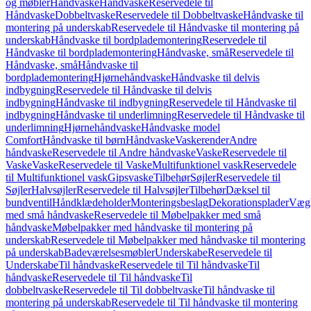
og møbler
Håndvaske
Håndvaske
Reservedele til
Håndvaske
Dobbeltvaske
Reservedele til Dobbeltvaske
Håndvaske til
montering på underskab
Reservedele til Håndvaske til montering på
underskab
Håndvaske til bordplademontering
Reservedele til
Håndvaske til bordplademontering
Håndvaske, små
Reservedele til
Håndvaske, små
Håndvaske til
bordplademontering
Hjørnehåndvaske
Håndvaske til delvis
indbygning
Reservedele til Håndvaske til delvis
indbygning
Håndvaske til indbygning
Reservedele til Håndvaske til
indbygning
Håndvaske til underlimning
Reservedele til Håndvaske til
underlimning
Hjørnehåndvaske
Håndvaske model
Comfort
Håndvaske til børn
Håndvaske
Vaskerender
Andre
håndvaske
Reservedele til Andre håndvaske
Vaske
Reservedele til
Vaske
Vaske
Reservedele til Vaske
Multifunktionel vask
Reservedele
til Multifunktionel vask
Gipsvaske
Tilbehør
Søjler
Reservedele til
Søjler
Halvsøjler
Reservedele til Halvsøjler
Tilbehør
Dæksel til
bundventil
Håndklædeholder
Monteringsbeslag
Dekorationsplader
Vægh
med små håndvaske
Reservedele til Møbelpakker med små
håndvaske
Møbelpakker med håndvaske til montering på
underskab
Reservedele til Møbelpakker med håndvaske til montering
på underskab
Badeværelsesmøbler
Underskabe
Reservedele til
Underskabe
Til håndvaske
Reservedele til Til håndvaske
Til
håndvaske
Reservedele til Til håndvaske
Til
dobbeltvaske
Reservedele til Til dobbeltvaske
Til håndvaske til
montering på underskab
Reservedele til Til håndvaske til montering