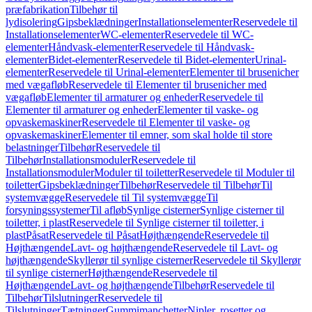
præfabrikation
Tilbehør til
lydisolering
Gipsbeklædninger
Installationselementer
Reservedele til
Installationselementer
WC-elementer
Reservedele til WC-
elementer
Håndvask-elementer
Reservedele til Håndvask-
elementer
Bidet-elementer
Reservedele til Bidet-elementer
Urinal-
elementer
Reservedele til Urinal-elementer
Elementer til brusenicher
med vægafløb
Reservedele til Elementer til brusenicher med
vægafløb
Elementer til armaturer og enheder
Reservedele til
Elementer til armaturer og enheder
Elementer til vaske- og
opvaskemaskiner
Reservedele til Elementer til vaske- og
opvaskemaskiner
Elementer til emner, som skal holde til store
belastninger
Tilbehør
Reservedele til
Tilbehør
Installationsmoduler
Reservedele til
Installationsmoduler
Moduler til toiletter
Reservedele til Moduler til
toiletter
Gipsbeklædninger
Tilbehør
Reservedele til Tilbehør
Til
systemvægge
Reservedele til Til systemvægge
Til
forsyningssystemer
Til afløb
Synlige cisterner
Synlige cisterner til
toiletter, i plast
Reservedele til Synlige cisterner til toiletter, i
plast
Påsat
Reservedele til Påsat
Højthængende
Reservedele til
Højthængende
Lavt- og højthængende
Reservedele til Lavt- og
højthængende
Skyllerør til synlige cisterner
Reservedele til Skyllerør
til synlige cisterner
Højthængende
Reservedele til
Højthængende
Lavt- og højthængende
Tilbehør
Reservedele til
Tilbehør
Tilslutninger
Reservedele til
Tilslutninger
Tætninger
Gummimanchetter
Nipler, rosetter og