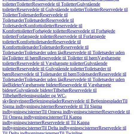
toiletter
Toiletter
Reservedele til Toiletter
Gulvstående
toiletter
Reservedele til Gulvstående toiletter
Toiletter
Reservedele til
Toiletter
Toiletsæder
Reservedele til
Toiletsæder
Toiletsæder
Reservedele til
Toiletsæder
Komforttoiletter
Reservedele til
Komforttoiletter
Forhøjede toiletter
Reservedele til Forhøjede
toiletter
Forlængede toiletter
Reservedele til Forlængede
toiletter
Komforttoiletsæder
Reservedele til
Komforttoiletsæder
Toiletsæder
Reservedele til
Toiletsæder
Toiletsæder uden låg
Reservedele til Toiletsæder uden
låg
Toiletter til børn
Reservedele til Toiletter til børn
Væghængte
toiletter
Reservedele til Væghængte toiletter
Gulvstående
toiletter
Reservedele til Gulvstående toiletter
Toiletsæder til
børn
Reservedele til Toiletsæder til børn
Toiletsæder
Reservedele til
Toiletsæder
Toiletsæder uden låg
Reservedele til Toiletsæder uden
låg
Bideter
Væghængte bideter
Reservedele til Væghængte
bideter
Gulvstående bideter
Tilbehør
Reservedele til
Tilbehør
Betjeningsplader og WC-
skyllestyringer
Betjeningsplader
Reservedele til Betjeningsplader
Til
Sigma indbygningscisterner
Reservedele til Til Sigma
indbygningscisterner
Til Omega indbygningscisterner
Reservedele til
Til Omega indbygningscisterner
Til Kappa
indbygningscisterner
Reservedele til Til Kappa
indbygningscisterner
Til Delta indbygningscisterner
Reservedele til
Til Delta indbygningscisterner
Til Twinline