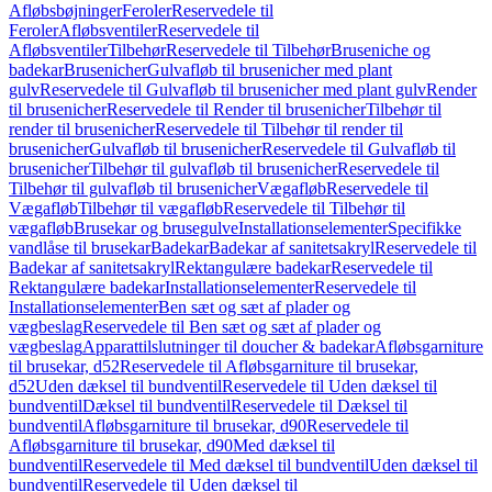
Afløbsbøjninger
Feroler
Reservedele til
Feroler
Afløbsventiler
Reservedele til
Afløbsventiler
Tilbehør
Reservedele til Tilbehør
Bruseniche og
badekar
Brusenicher
Gulvafløb til brusenicher med plant
gulv
Reservedele til Gulvafløb til brusenicher med plant gulv
Render
til brusenicher
Reservedele til Render til brusenicher
Tilbehør til
render til brusenicher
Reservedele til Tilbehør til render til
brusenicher
Gulvafløb til brusenicher
Reservedele til Gulvafløb til
brusenicher
Tilbehør til gulvafløb til brusenicher
Reservedele til
Tilbehør til gulvafløb til brusenicher
Vægafløb
Reservedele til
Vægafløb
Tilbehør til vægafløb
Reservedele til Tilbehør til
vægafløb
Brusekar og brusegulve
Installationselementer
Specifikke
vandlåse til brusekar
Badekar
Badekar af sanitetsakryl
Reservedele til
Badekar af sanitetsakryl
Rektangulære badekar
Reservedele til
Rektangulære badekar
Installationselementer
Reservedele til
Installationselementer
Ben sæt og sæt af plader og
vægbeslag
Reservedele til Ben sæt og sæt af plader og
vægbeslag
Apparattilslutninger til doucher & badekar
Afløbsgarniture
til brusekar, d52
Reservedele til Afløbsgarniture til brusekar,
d52
Uden dæksel til bundventil
Reservedele til Uden dæksel til
bundventil
Dæksel til bundventil
Reservedele til Dæksel til
bundventil
Afløbsgarniture til brusekar, d90
Reservedele til
Afløbsgarniture til brusekar, d90
Med dæksel til
bundventil
Reservedele til Med dæksel til bundventil
Uden dæksel til
bundventil
Reservedele til Uden dæksel til