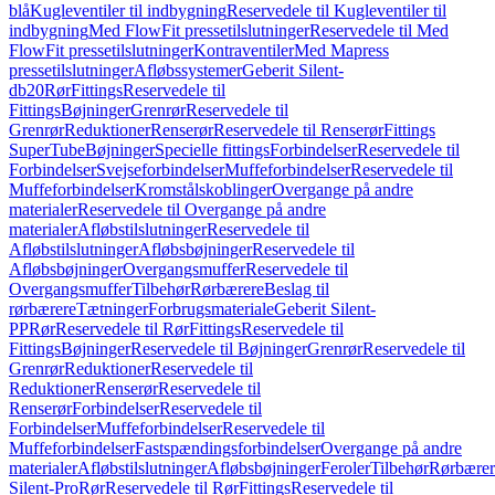
blå
Kugleventiler til indbygning
Reservedele til Kugleventiler til
indbygning
Med FlowFit pressetilslutninger
Reservedele til Med
FlowFit pressetilslutninger
Kontraventiler
Med Mapress
pressetilslutninger
Afløbssystemer
Geberit Silent-
db20
Rør
Fittings
Reservedele til
Fittings
Bøjninger
Grenrør
Reservedele til
Grenrør
Reduktioner
Renserør
Reservedele til Renserør
Fittings
SuperTube
Bøjninger
Specielle fittings
Forbindelser
Reservedele til
Forbindelser
Svejseforbindelser
Muffeforbindelser
Reservedele til
Muffeforbindelser
Kromstålskoblinger
Overgange på andre
materialer
Reservedele til Overgange på andre
materialer
Afløbstilslutninger
Reservedele til
Afløbstilslutninger
Afløbsbøjninger
Reservedele til
Afløbsbøjninger
Overgangsmuffer
Reservedele til
Overgangsmuffer
Tilbehør
Rørbærere
Beslag til
rørbærere
Tætninger
Forbrugsmateriale
Geberit Silent-
PP
Rør
Reservedele til Rør
Fittings
Reservedele til
Fittings
Bøjninger
Reservedele til Bøjninger
Grenrør
Reservedele til
Grenrør
Reduktioner
Reservedele til
Reduktioner
Renserør
Reservedele til
Renserør
Forbindelser
Reservedele til
Forbindelser
Muffeforbindelser
Reservedele til
Muffeforbindelser
Fastspændingsforbindelser
Overgange på andre
materialer
Afløbstilslutninger
Afløbsbøjninger
Feroler
Tilbehør
Rørbærer
Silent-Pro
Rør
Reservedele til Rør
Fittings
Reservedele til