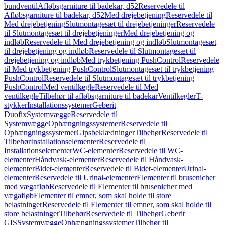
bundventil
Afløbsgarniture til badekar, d52
Reservedele til
Afløbsgarniture til badekar, d52
Med drejebetjening
Reservedele til
Med drejebetjening
Slutmontagesæt til drejebetjeninger
Reservedele
til Slutmontagesæt til drejebetjeninger
Med drejebetjening og
indløb
Reservedele til Med drejebetjening og indløb
Slutmontagesæt
til drejebetjening og indløb
Reservedele til Slutmontagesæt til
drejebetjening og indløb
Med trykbetjening PushControl
Reservedele
til Med trykbetjening PushControl
Slutmontagesæt til trykbetjening
PushControl
Reservedele til Slutmontagesæt til trykbetjening
PushControl
Med ventilkegle
Reservedele til Med
ventilkegle
Tilbehør til afløbsgarniture til badekar
Ventilkegler
T-
stykker
Installationssystemer
Geberit
Duofix
Systemvægge
Reservedele til
Systemvægge
Ophængningssystemer
Reservedele til
Ophængningssystemer
Gipsbeklædninger
Tilbehør
Reservedele til
Tilbehør
Installationselementer
Reservedele til
Installationselementer
WC-elementer
Reservedele til WC-
elementer
Håndvask-elementer
Reservedele til Håndvask-
elementer
Bidet-elementer
Reservedele til Bidet-elementer
Urinal-
elementer
Reservedele til Urinal-elementer
Elementer til brusenicher
med vægafløb
Reservedele til Elementer til brusenicher med
vægafløb
Elementer til emner, som skal holde til store
belastninger
Reservedele til Elementer til emner, som skal holde til
store belastninger
Tilbehør
Reservedele til Tilbehør
Geberit
GIS
Systemvægge
Ophængningssystemer
Tilbehør til