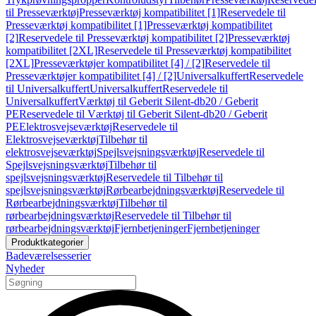
til Presseværktøj
Presseværktøj kompatibilitet [1]
Reservedele til
Presseværktøj kompatibilitet [1]
Presseværktøj kompatibilitet
[2]
Reservedele til Presseværktøj kompatibilitet [2]
Presseværktøj
kompatibilitet [2XL]
Reservedele til Presseværktøj kompatibilitet
[2XL]
Presseværktøjer kompatibilitet [4] / [2]
Reservedele til
Presseværktøjer kompatibilitet [4] / [2]
Universalkuffert
Reservedele
til Universalkuffert
Universalkuffert
Reservedele til
Universalkuffert
Værktøj til Geberit Silent-db20 / Geberit
PE
Reservedele til Værktøj til Geberit Silent-db20 / Geberit
PE
Elektrosvejseværktøj
Reservedele til
Elektrosvejseværktøj
Tilbehør til
elektrosvejseværktøj
Spejlsvejsningsværktøj
Reservedele til
Spejlsvejsningsværktøj
Tilbehør til
spejlsvejsningsværktøj
Reservedele til Tilbehør til
spejlsvejsningsværktøj
Rørbearbejdningsværktøj
Reservedele til
Rørbearbejdningsværktøj
Tilbehør til
rørbearbejdningsværktøj
Reservedele til Tilbehør til
rørbearbejdningsværktøj
Fjernbetjeninger
Fjernbetjeninger
Produktkategorier
Badeværelsesserier
Nyheder