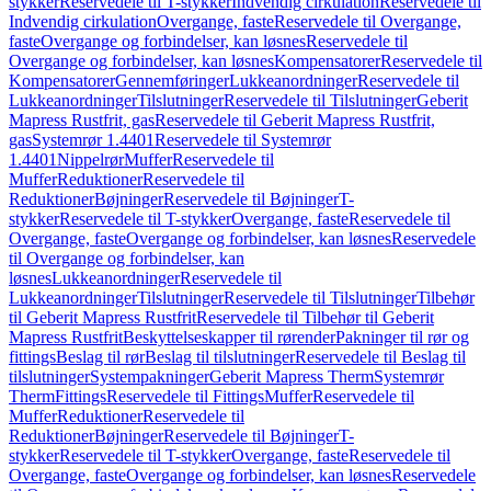
stykker
Reservedele til T-stykker
Indvendig cirkulation
Reservedele til
Indvendig cirkulation
Overgange, faste
Reservedele til Overgange,
faste
Overgange og forbindelser, kan løsnes
Reservedele til
Overgange og forbindelser, kan løsnes
Kompensatorer
Reservedele til
Kompensatorer
Gennemføringer
Lukkeanordninger
Reservedele til
Lukkeanordninger
Tilslutninger
Reservedele til Tilslutninger
Geberit
Mapress Rustfrit, gas
Reservedele til Geberit Mapress Rustfrit,
gas
Systemrør 1.4401
Reservedele til Systemrør
1.4401
Nippelrør
Muffer
Reservedele til
Muffer
Reduktioner
Reservedele til
Reduktioner
Bøjninger
Reservedele til Bøjninger
T-
stykker
Reservedele til T-stykker
Overgange, faste
Reservedele til
Overgange, faste
Overgange og forbindelser, kan løsnes
Reservedele
til Overgange og forbindelser, kan
løsnes
Lukkeanordninger
Reservedele til
Lukkeanordninger
Tilslutninger
Reservedele til Tilslutninger
Tilbehør
til Geberit Mapress Rustfrit
Reservedele til Tilbehør til Geberit
Mapress Rustfrit
Beskyttelseskapper til rørender
Pakninger til rør og
fittings
Beslag til rør
Beslag til tilslutninger
Reservedele til Beslag til
tilslutninger
Systempakninger
Geberit Mapress Therm
Systemrør
Therm
Fittings
Reservedele til Fittings
Muffer
Reservedele til
Muffer
Reduktioner
Reservedele til
Reduktioner
Bøjninger
Reservedele til Bøjninger
T-
stykker
Reservedele til T-stykker
Overgange, faste
Reservedele til
Overgange, faste
Overgange og forbindelser, kan løsnes
Reservedele