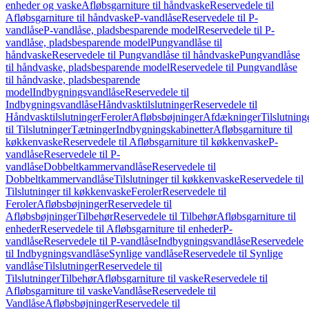
enheder og vaske
Afløbsgarniture til håndvaske
Reservedele til
Afløbsgarniture til håndvaske
P-vandlåse
Reservedele til P-
vandlåse
P-vandlåse, pladsbesparende model
Reservedele til P-
vandlåse, pladsbesparende model
Pungvandlåse til
håndvaske
Reservedele til Pungvandlåse til håndvaske
Pungvandlåse
til håndvaske, pladsbesparende model
Reservedele til Pungvandlåse
til håndvaske, pladsbesparende
model
Indbygningsvandlåse
Reservedele til
Indbygningsvandlåse
Håndvasktilslutninger
Reservedele til
Håndvasktilslutninger
Feroler
Afløbsbøjninger
Afdækninger
Tilslutning
til Tilslutninger
Tætninger
Indbygningskabinetter
Afløbsgarniture til
køkkenvaske
Reservedele til Afløbsgarniture til køkkenvaske
P-
vandlåse
Reservedele til P-
vandlåse
Dobbeltkammervandlåse
Reservedele til
Dobbeltkammervandlåse
Tilslutninger til køkkenvaske
Reservedele til
Tilslutninger til køkkenvaske
Feroler
Reservedele til
Feroler
Afløbsbøjninger
Reservedele til
Afløbsbøjninger
Tilbehør
Reservedele til Tilbehør
Afløbsgarniture til
enheder
Reservedele til Afløbsgarniture til enheder
P-
vandlåse
Reservedele til P-vandlåse
Indbygningsvandlåse
Reservedele
til Indbygningsvandlåse
Synlige vandlåse
Reservedele til Synlige
vandlåse
Tilslutninger
Reservedele til
Tilslutninger
Tilbehør
Afløbsgarniture til vaske
Reservedele til
Afløbsgarniture til vaske
Vandlåse
Reservedele til
Vandlåse
Afløbsbøjninger
Reservedele til