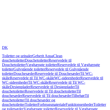
DK
Toiletter og urinaler
Geberit AquaClean
douchetoiletter
Douchetoiletter
Reservedele til
Douchetoiletter
Væghængte toiletter
Reservedele til Væghængte
toiletter
Gulvstående toiletter
Reservedele til Gulvstående
toiletter
Douchesæder
Reservedele til Douchesæder
Til WC-
skåle
Reservedele til Til WC-skåle
WC-sideenheder
Reservedele til
WC-sideenheder
Til WC-skåle
Reservedele til Til WC-
skåle
Designplader
Reservedele til Designplader
Til
douchetoiletter
Reservedele til Til douchetoiletter
Til
douchesæder
Reservedele til Til douchesæder
Tilbehør
Til
douchetoiletter
Til douchesæder og
douchetoiletter
Toiletter
Forbrugsmateriale
Funktionsenheder
Toiletter
og toiletsæder
Væghængte toiletter
Reservedele til Væghængte