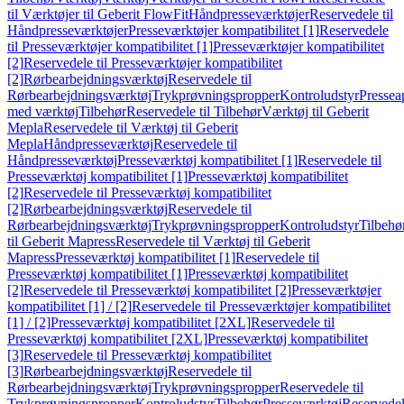
til Værktøjer til Geberit FlowFit
Håndpresseværktøjer
Reservedele til
Håndpresseværktøjer
Presseværktøjer kompatibilitet [1]
Reservedele
til Presseværktøjer kompatibilitet [1]
Presseværktøjer kompatibilitet
[2]
Reservedele til Presseværktøjer kompatibilitet
[2]
Rørbearbejdningsværktøj
Reservedele til
Rørbearbejdningsværktøj
Trykprøvningspropper
Kontroludstyr
Pressea
med værktøj
Tilbehør
Reservedele til Tilbehør
Værktøj til Geberit
Mepla
Reservedele til Værktøj til Geberit
Mepla
Håndpresseværktøj
Reservedele til
Håndpresseværktøj
Presseværktøj kompatibilitet [1]
Reservedele til
Presseværktøj kompatibilitet [1]
Presseværktøj kompatibilitet
[2]
Reservedele til Presseværktøj kompatibilitet
[2]
Rørbearbejdningsværktøj
Reservedele til
Rørbearbejdningsværktøj
Trykprøvningspropper
Kontroludstyr
Tilbehø
til Geberit Mapress
Reservedele til Værktøj til Geberit
Mapress
Presseværktøj kompatibilitet [1]
Reservedele til
Presseværktøj kompatibilitet [1]
Presseværktøj kompatibilitet
[2]
Reservedele til Presseværktøj kompatibilitet [2]
Presseværktøjer
kompatibilitet [1] / [2]
Reservedele til Presseværktøjer kompatibilitet
[1] / [2]
Presseværktøj kompatibilitet [2XL]
Reservedele til
Presseværktøj kompatibilitet [2XL]
Presseværktøj kompatibilitet
[3]
Reservedele til Presseværktøj kompatibilitet
[3]
Rørbearbejdningsværktøj
Reservedele til
Rørbearbejdningsværktøj
Trykprøvningspropper
Reservedele til
Trykprøvningspropper
Kontroludstyr
Tilbehør
Presseværktøj
Reservede