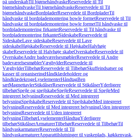
på underskab
Til hjørnehåndvaske
Reservedele til Til
hjørnehåndvaske
Til hjørnehåndvaske
Reservedele til Til
hjørnehåndvaske
Bordplader
Reservedele til Bordplader
Til
håndvaske til bordplademontering bowle formet
Reservedele til Til
håndvaske til bordplademontering bowle formet
Til håndvaske til
bordplademontering firkantet
Reservedele til Til håndvaske til
bordplademontering firkantet
Sideskabe
Reservedele til
Sideskabe
Lave sideskabe
Reservedele til Lave
sideskabe
Højskabe
Reservedele til Højskabe
Halvhøje
skabe
Reservedele til Halvhøje skabe
Overskabe
Reservedele til
Overskabe
Andre badeværelsesmøbler
Reservedele til Andre
badeværelsesmøbler
Væghylder
Reservedele til
Væghylder
Tilbehør
Reservedele til Tilbehør
Skuffeindsatser og
kasser til organisering
Håndklædeholdere og
håndklædekroge
Lyselementer
Håndtag
Ben
sæt
Magnettavler
Stikdåser
Reservedele til Stikdåser
Yderligere
tilbehør
Spejle og spejlskabe
Spejle
Reservedele til Spejle
Med
integreret belysning
Reservedele til Med integreret
belysning
Spejlskabe
Reservedele til Spejlskabe
Med integreret
belysning
Reservedele til Med integreret belysning
Uden integreret
belysning
Reservedele til Uden integreret
belysning
Tilbehør
Lyselementer
Håndtag
Yderligere
tilbehør
Stikdåser
Armaturer
Tilbehør
Reservedele til Tilbehør
Til
håndvaskarmaturer
Reservedele til Til
håndvaskarmaturer
Apparattilslutninger til vaskeplads, køkkenvask,