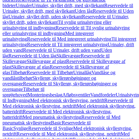
bideter
Urinaler
Urinaler, skyllet drift, med skyllekant
Reservedele til
Urinaler, skyllet drift, med skyllekant
Uden låg
Reservedele til Uden
låg
Urinaler, skyllet drift, uden skyllekant
Reservedele til Urinaler,
skyllet drift, uden skyllekant
Til synlig urinalstyring eller
urinalstyring til indbygning
Reservedele til Til synlig urinalstyring
eller urinalstyring til indbygning
Med integreret
urinalstyring
Reservedele til Med integreret urinalstyring
Til integreret
urinalstyring
Reservedele til Til integreret urinalstyring
Urinaler, drift
uden vand
Reservedele til Urinaler, drift uden vand
Uden
låg
Reservedele til Uden låg
Skillevægge
Reservedele til
Skillevægge
Skillevægge af plast
Reservedele til Skillevægge af
plast
Skillevægge af glas
Reservedele til Skillevægge af
glas
Tilbehør
Reservedele til Tilbehør
Urinallåg
Vandlåse og
vandlåstilbehør
Skyllerør, skyllerørsbøjninger og
overgange
Reservedele til Skyllerør, skyllerørsbøjninger og
overgange
Tilbehør til
sprøjtehoved
Monteringsbeslag
Afløbsventiler
Vandfordeler
Urinalstyri
til Indbygning
Med elektronisk skyllestyring, netdrift
Reservedele til
Med elektronisk skyllestyring, netdrift
Med elektronisk skyllestyring,
batteridrift
Reservedele til Med elektronisk skyllestyring,
batteridrift
Med pneumatisk skyllestyring
Reservedele til Med
pneumatisk skyllestyring
Basic
Reservedele til
Basic
Synlige
Reservedele til Synlige
Med elektronisk skyllestyring,
netdrift
Reservedele til Med elektronisk skyllestyring, netdrift
Med