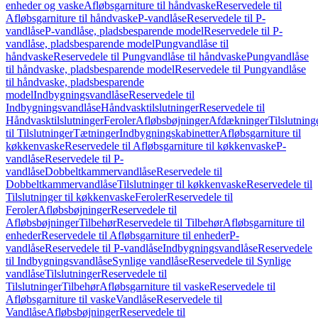
enheder og vaske
Afløbsgarniture til håndvaske
Reservedele til
Afløbsgarniture til håndvaske
P-vandlåse
Reservedele til P-
vandlåse
P-vandlåse, pladsbesparende model
Reservedele til P-
vandlåse, pladsbesparende model
Pungvandlåse til
håndvaske
Reservedele til Pungvandlåse til håndvaske
Pungvandlåse
til håndvaske, pladsbesparende model
Reservedele til Pungvandlåse
til håndvaske, pladsbesparende
model
Indbygningsvandlåse
Reservedele til
Indbygningsvandlåse
Håndvasktilslutninger
Reservedele til
Håndvasktilslutninger
Feroler
Afløbsbøjninger
Afdækninger
Tilslutning
til Tilslutninger
Tætninger
Indbygningskabinetter
Afløbsgarniture til
køkkenvaske
Reservedele til Afløbsgarniture til køkkenvaske
P-
vandlåse
Reservedele til P-
vandlåse
Dobbeltkammervandlåse
Reservedele til
Dobbeltkammervandlåse
Tilslutninger til køkkenvaske
Reservedele til
Tilslutninger til køkkenvaske
Feroler
Reservedele til
Feroler
Afløbsbøjninger
Reservedele til
Afløbsbøjninger
Tilbehør
Reservedele til Tilbehør
Afløbsgarniture til
enheder
Reservedele til Afløbsgarniture til enheder
P-
vandlåse
Reservedele til P-vandlåse
Indbygningsvandlåse
Reservedele
til Indbygningsvandlåse
Synlige vandlåse
Reservedele til Synlige
vandlåse
Tilslutninger
Reservedele til
Tilslutninger
Tilbehør
Afløbsgarniture til vaske
Reservedele til
Afløbsgarniture til vaske
Vandlåse
Reservedele til
Vandlåse
Afløbsbøjninger
Reservedele til