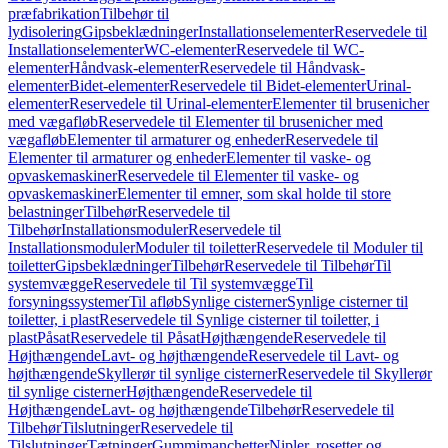
præfabrikation
Tilbehør til
lydisolering
Gipsbeklædninger
Installationselementer
Reservedele til
Installationselementer
WC-elementer
Reservedele til WC-
elementer
Håndvask-elementer
Reservedele til Håndvask-
elementer
Bidet-elementer
Reservedele til Bidet-elementer
Urinal-
elementer
Reservedele til Urinal-elementer
Elementer til brusenicher
med vægafløb
Reservedele til Elementer til brusenicher med
vægafløb
Elementer til armaturer og enheder
Reservedele til
Elementer til armaturer og enheder
Elementer til vaske- og
opvaskemaskiner
Reservedele til Elementer til vaske- og
opvaskemaskiner
Elementer til emner, som skal holde til store
belastninger
Tilbehør
Reservedele til
Tilbehør
Installationsmoduler
Reservedele til
Installationsmoduler
Moduler til toiletter
Reservedele til Moduler til
toiletter
Gipsbeklædninger
Tilbehør
Reservedele til Tilbehør
Til
systemvægge
Reservedele til Til systemvægge
Til
forsyningssystemer
Til afløb
Synlige cisterner
Synlige cisterner til
toiletter, i plast
Reservedele til Synlige cisterner til toiletter, i
plast
Påsat
Reservedele til Påsat
Højthængende
Reservedele til
Højthængende
Lavt- og højthængende
Reservedele til Lavt- og
højthængende
Skyllerør til synlige cisterner
Reservedele til Skyllerør
til synlige cisterner
Højthængende
Reservedele til
Højthængende
Lavt- og højthængende
Tilbehør
Reservedele til
Tilbehør
Tilslutninger
Reservedele til
Tilslutninger
Tætninger
Gummimanchetter
Nipler, rosetter og