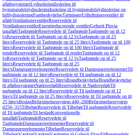
afløbssystemer
Lydisolering
Isolering til
bygningsdelslydisolering
Isolering til bygningsdelslydisolering og
luftlydsisolering
Fugtbeskyttelse
Tætninger
Udluftningsventiler til
afløb
Ventilationsventiler
Reservedele til
Ventilationsventiler
Energireducerende ventiler
Geberit Pluvia
tagafløb
Tagbrønde
Reservedele til Tagbrønde
Tagbrønde op til 12
l/s
Reservedele til Tagbrønde op til 12 l/s
Tagbrønde op til 25
liter/s
Reservedele til Tagbrønde op til 25 liter/s
Tagbrønde op til 100
liter/s
Reservedele til Tagbrønde op til 100 liter/s
Tagbrønde til
render
Reservedele til Tagbrønde til render
Tagbrønde op til 12
l/s
Reservedele til Tagbrønde op til 12 l/s
Tagbrønde op til 25
liter/s
Reservedele til Tagbrønde op til 25
liter/s
Dampspærreelementer
Reservedele til Dampspærreelementer
Til
tagbrønde op til 12 liter/s
Reservedele til Til tagbrønde op til 12
liter/s
Til tagbrønde op til 25 liter/s
Brandbeskyttelse
Brandbeskyttelse
til afløbssystemer
Nødoverløb
Reservedele til Nødoverløb
Til
tagbrønde op til 12 liter/s
Reservedele til Til tagbrønde op til 12
liter/s
Til tagbrønde op til 25 liter/s
Reservedele til Til tagbrønde op til
25 liter/s
Beslag
Befæstigelsessystem d40–200
Befæstigelsessystem
d250–315
Tilbehør
Reservedele til Tilbehør
Til tagbrønde
Reservedele
til Til tagbrønde
Til beslag
Konventionelle
tagafløb
Tagbrønde
Reservedele til
Tagbrønde
Dampspærreelementer
Reservedele til
Dampspærreelementer
Tilbehør
Reservedele til
Tilbehør
Værktøj
Værktøj
Værktøjer til Geberit FlowFit
Reservedele