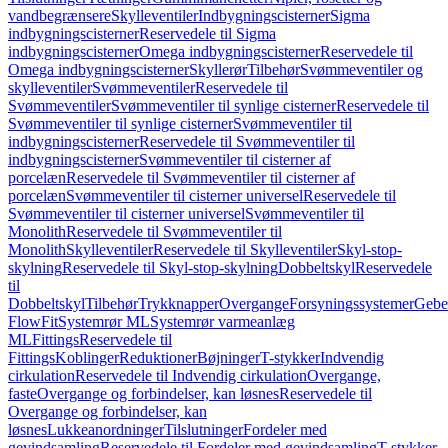
vandbegrænsere
Skylleventiler
Indbygningscisterner
Sigma
indbygningscisterner
Reservedele til Sigma
indbygningscisterner
Omega indbygningscisterner
Reservedele til
Omega indbygningscisterner
Skyllerør
Tilbehør
Svømmeventiler og
skylleventiler
Svømmeventiler
Reservedele til
Svømmeventiler
Svømmeventiler til synlige cisterner
Reservedele til
Svømmeventiler til synlige cisterner
Svømmeventiler til
indbygningscisterner
Reservedele til Svømmeventiler til
indbygningscisterner
Svømmeventiler til cisterner af
porcelæn
Reservedele til Svømmeventiler til cisterner af
porcelæn
Svømmeventiler til cisterner universel
Reservedele til
Svømmeventiler til cisterner universel
Svømmeventiler til
Monolith
Reservedele til Svømmeventiler til
Monolith
Skylleventiler
Reservedele til Skylleventiler
Skyl-stop-
skylning
Reservedele til Skyl-stop-skylning
Dobbeltskyl
Reservedele
til
Dobbeltskyl
Tilbehør
Trykknapper
Overgange
Forsyningssystemer
Geber
FlowFit
Systemrør ML
Systemrør varmeanlæg
ML
Fittings
Reservedele til
Fittings
Koblinger
Reduktioner
Bøjninger
T-stykker
Indvendig
cirkulation
Reservedele til Indvendig cirkulation
Overgange,
faste
Overgange og forbindelser, kan løsnes
Reservedele til
Overgange og forbindelser, kan
løsnes
Lukkeanordninger
Tilslutninger
Fordeler med
gevindsamling
Reservedele til Fordeler med gevindsamling
T-stykker