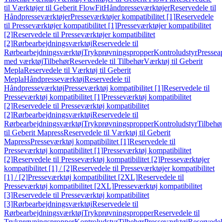
til Værktøjer til Geberit FlowFit
Håndpresseværktøjer
Reservedele til
Håndpresseværktøjer
Presseværktøjer kompatibilitet [1]
Reservedele
til Presseværktøjer kompatibilitet [1]
Presseværktøjer kompatibilitet
[2]
Reservedele til Presseværktøjer kompatibilitet
[2]
Rørbearbejdningsværktøj
Reservedele til
Rørbearbejdningsværktøj
Trykprøvningspropper
Kontroludstyr
Pressea
med værktøj
Tilbehør
Reservedele til Tilbehør
Værktøj til Geberit
Mepla
Reservedele til Værktøj til Geberit
Mepla
Håndpresseværktøj
Reservedele til
Håndpresseværktøj
Presseværktøj kompatibilitet [1]
Reservedele til
Presseværktøj kompatibilitet [1]
Presseværktøj kompatibilitet
[2]
Reservedele til Presseværktøj kompatibilitet
[2]
Rørbearbejdningsværktøj
Reservedele til
Rørbearbejdningsværktøj
Trykprøvningspropper
Kontroludstyr
Tilbehø
til Geberit Mapress
Reservedele til Værktøj til Geberit
Mapress
Presseværktøj kompatibilitet [1]
Reservedele til
Presseværktøj kompatibilitet [1]
Presseværktøj kompatibilitet
[2]
Reservedele til Presseværktøj kompatibilitet [2]
Presseværktøjer
kompatibilitet [1] / [2]
Reservedele til Presseværktøjer kompatibilitet
[1] / [2]
Presseværktøj kompatibilitet [2XL]
Reservedele til
Presseværktøj kompatibilitet [2XL]
Presseværktøj kompatibilitet
[3]
Reservedele til Presseværktøj kompatibilitet
[3]
Rørbearbejdningsværktøj
Reservedele til
Rørbearbejdningsværktøj
Trykprøvningspropper
Reservedele til
Trykprøvningspropper
Kontroludstyr
Tilbehør
Presseværktøj
Reservede