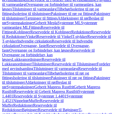
til varmeanlæg
Overgange og forbindelser til varmeanlæg, kan
løsnes
Tilslutninger til varmeanlæg
Tilbehør
Isolering til rør og
fittings
Isolering til tilslutninger
Pakninger til rør og fittings
Pakninger
til tilslutninger
Tætninger til fittings
Afdækninger til rør
Beslag til
rør
Systempakninger
Geberit Mepla
Systemrør ML
Systemrør
varmeanlæg ML
Fittings
Reservedele til
Fittings
Koblinger
Reservedele til Koblinger
Reduktioner
Reservedele
til Reduktioner
Vinkel
Reservedele til Vinkel
T-stykker
Reservedele til
T-stykker
Indvendig cirkulation
Reservedele til Indvendig
cirkulation
Overgange, faste
Reservedele til Overgange,
faste
Overgange og forbindelser, kan løsnes
Reservedele til
Overgange og forbindelser, kan
løsnes
Lukkeanordninger
Reservedele til
Lukkeanordninger
Tilslutninger
Reservedele til Tilslutninger
Fordeler
med gevindsamling
Tilslutninger til varmeanlæg
Reservedele til
Tilslutninger til varmeanlæg
Tilbehør
Isolering til rør og
fittings
Isolering til tilslutninger
Pakninger til rør og fittings
Pakninger
til tilslutninger
Afdækninger til rør
Beslag til
rør
Systempakninger
Geberit Mapress Rustfrit
Geberit Mapress
Rustfrit
Reservedele til Geberit Mapress Rustfrit
Systemrør
1.4401
Reservedele til Systemrør 1.4401
Systemrør
1.4521
Nippelrør
Muffer
Reservedele til
Muffer
Reduktioner
Reservedele til
Reduktioner
Bøjninger
Reservedele til Bøjninger
T-