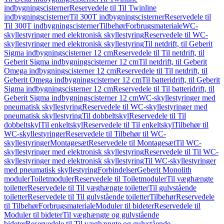
indbygningscisterner
Reservedele til Til Twinline
indbygningscisterner
Til 300T indbygningscisterner
Reservedele til
Til 300T indbygningscisterner
Tilbehør
Forbrugsmateriale
WC-
skyllestyringer med elektronisk skyllestyring
Reservedele til WC-
skyllestyringer med elektronisk skyllestyring
Til netdrift, til Geberit
Sigma indbygningscisterner 12 cm
Reservedele til Til netdrift, til
Geberit Sigma indbygningscisterner 12 cm
Til netdrift, til Geberit
Omega indbygningscisterner 12 cm
Reservedele til Til netdrift, til
Geberit Omega indbygningscisterner 12 cm
Til batteridrift, til Geberit
Sigma indbygningscisterner 12 cm
Reservedele til Til batteridrift, til
Geberit Sigma indbygningscisterner 12 cm
WC-skyllestyringer med
pneumatisk skyllestyring
Reservedele til WC-skyllestyringer med
pneumatisk skyllestyring
Til dobbeltskyl
Reservedele til Til
dobbeltskyl
Til enkeltskyl
Reservedele til Til enkeltskyl
Tilbehør til
WC-skyllestyringer
Reservedele til Tilbehør til WC-
skyllestyringer
Montagesæt
Reservedele til Montagesæt
Til WC-
skyllestyringer med elektronisk skyllestyring
Reservedele til Til WC-
skyllestyringer med elektronisk skyllestyring
Til WC-skyllestyringer
med pneumatisk skyllestyring
Forbindelser
Geberit Monolith
moduler
Toiletmoduler
Reservedele til Toiletmoduler
Til væghængte
toiletter
Reservedele til Til væghængte toiletter
Til gulvstående
toiletter
Reservedele til Til gulvstående toiletter
Tilbehør
Reservedele
til Tilbehør
Forbrugsmateriale
Moduler til bideter
Reservedele til
Moduler til bideter
Til væghængte og gulvstående
bideter
Reservedele til Til væghængte og gulvstående