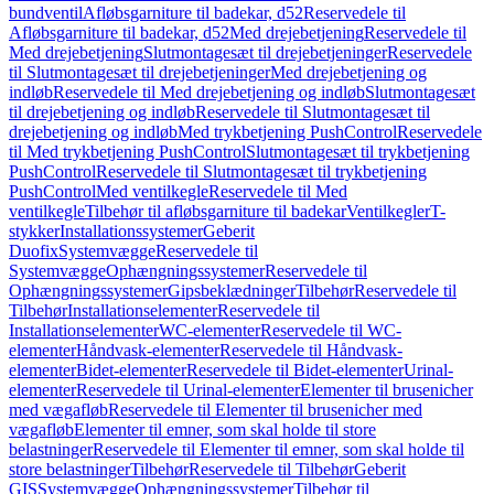
bundventil
Afløbsgarniture til badekar, d52
Reservedele til
Afløbsgarniture til badekar, d52
Med drejebetjening
Reservedele til
Med drejebetjening
Slutmontagesæt til drejebetjeninger
Reservedele
til Slutmontagesæt til drejebetjeninger
Med drejebetjening og
indløb
Reservedele til Med drejebetjening og indløb
Slutmontagesæt
til drejebetjening og indløb
Reservedele til Slutmontagesæt til
drejebetjening og indløb
Med trykbetjening PushControl
Reservedele
til Med trykbetjening PushControl
Slutmontagesæt til trykbetjening
PushControl
Reservedele til Slutmontagesæt til trykbetjening
PushControl
Med ventilkegle
Reservedele til Med
ventilkegle
Tilbehør til afløbsgarniture til badekar
Ventilkegler
T-
stykker
Installationssystemer
Geberit
Duofix
Systemvægge
Reservedele til
Systemvægge
Ophængningssystemer
Reservedele til
Ophængningssystemer
Gipsbeklædninger
Tilbehør
Reservedele til
Tilbehør
Installationselementer
Reservedele til
Installationselementer
WC-elementer
Reservedele til WC-
elementer
Håndvask-elementer
Reservedele til Håndvask-
elementer
Bidet-elementer
Reservedele til Bidet-elementer
Urinal-
elementer
Reservedele til Urinal-elementer
Elementer til brusenicher
med vægafløb
Reservedele til Elementer til brusenicher med
vægafløb
Elementer til emner, som skal holde til store
belastninger
Reservedele til Elementer til emner, som skal holde til
store belastninger
Tilbehør
Reservedele til Tilbehør
Geberit
GIS
Systemvægge
Ophængningssystemer
Tilbehør til