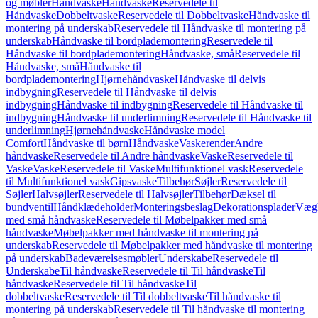
og møbler
Håndvaske
Håndvaske
Reservedele til
Håndvaske
Dobbeltvaske
Reservedele til Dobbeltvaske
Håndvaske til
montering på underskab
Reservedele til Håndvaske til montering på
underskab
Håndvaske til bordplademontering
Reservedele til
Håndvaske til bordplademontering
Håndvaske, små
Reservedele til
Håndvaske, små
Håndvaske til
bordplademontering
Hjørnehåndvaske
Håndvaske til delvis
indbygning
Reservedele til Håndvaske til delvis
indbygning
Håndvaske til indbygning
Reservedele til Håndvaske til
indbygning
Håndvaske til underlimning
Reservedele til Håndvaske til
underlimning
Hjørnehåndvaske
Håndvaske model
Comfort
Håndvaske til børn
Håndvaske
Vaskerender
Andre
håndvaske
Reservedele til Andre håndvaske
Vaske
Reservedele til
Vaske
Vaske
Reservedele til Vaske
Multifunktionel vask
Reservedele
til Multifunktionel vask
Gipsvaske
Tilbehør
Søjler
Reservedele til
Søjler
Halvsøjler
Reservedele til Halvsøjler
Tilbehør
Dæksel til
bundventil
Håndklædeholder
Monteringsbeslag
Dekorationsplader
Vægh
med små håndvaske
Reservedele til Møbelpakker med små
håndvaske
Møbelpakker med håndvaske til montering på
underskab
Reservedele til Møbelpakker med håndvaske til montering
på underskab
Badeværelsesmøbler
Underskabe
Reservedele til
Underskabe
Til håndvaske
Reservedele til Til håndvaske
Til
håndvaske
Reservedele til Til håndvaske
Til
dobbeltvaske
Reservedele til Til dobbeltvaske
Til håndvaske til
montering på underskab
Reservedele til Til håndvaske til montering