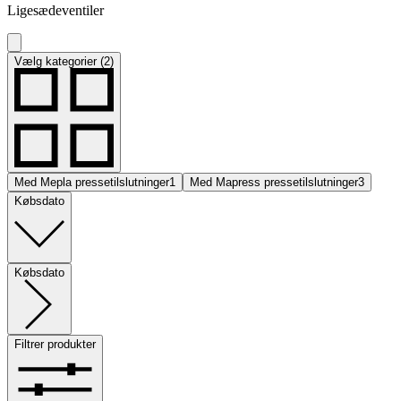
Ligesædeventiler
Vælg kategorier (2)
Med Mepla pressetilslutninger
1
Med Mapress pressetilslutninger
3
Købsdato
Købsdato
Filtrer produkter