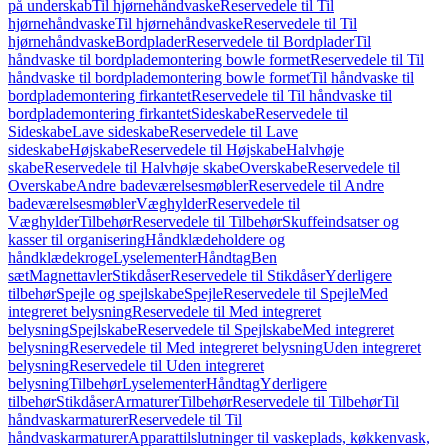
på underskab
Til hjørnehåndvaske
Reservedele til Til
hjørnehåndvaske
Til hjørnehåndvaske
Reservedele til Til
hjørnehåndvaske
Bordplader
Reservedele til Bordplader
Til
håndvaske til bordplademontering bowle formet
Reservedele til Til
håndvaske til bordplademontering bowle formet
Til håndvaske til
bordplademontering firkantet
Reservedele til Til håndvaske til
bordplademontering firkantet
Sideskabe
Reservedele til
Sideskabe
Lave sideskabe
Reservedele til Lave
sideskabe
Højskabe
Reservedele til Højskabe
Halvhøje
skabe
Reservedele til Halvhøje skabe
Overskabe
Reservedele til
Overskabe
Andre badeværelsesmøbler
Reservedele til Andre
badeværelsesmøbler
Væghylder
Reservedele til
Væghylder
Tilbehør
Reservedele til Tilbehør
Skuffeindsatser og
kasser til organisering
Håndklædeholdere og
håndklædekroge
Lyselementer
Håndtag
Ben
sæt
Magnettavler
Stikdåser
Reservedele til Stikdåser
Yderligere
tilbehør
Spejle og spejlskabe
Spejle
Reservedele til Spejle
Med
integreret belysning
Reservedele til Med integreret
belysning
Spejlskabe
Reservedele til Spejlskabe
Med integreret
belysning
Reservedele til Med integreret belysning
Uden integreret
belysning
Reservedele til Uden integreret
belysning
Tilbehør
Lyselementer
Håndtag
Yderligere
tilbehør
Stikdåser
Armaturer
Tilbehør
Reservedele til Tilbehør
Til
håndvaskarmaturer
Reservedele til Til
håndvaskarmaturer
Apparattilslutninger til vaskeplads, køkkenvask,