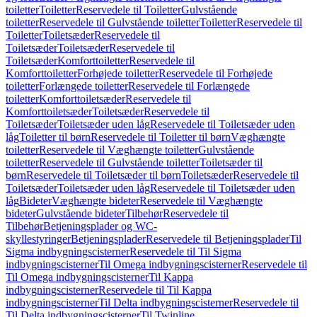
toiletter
Toiletter
Reservedele til Toiletter
Gulvstående
toiletter
Reservedele til Gulvstående toiletter
Toiletter
Reservedele til
Toiletter
Toiletsæder
Reservedele til
Toiletsæder
Toiletsæder
Reservedele til
Toiletsæder
Komforttoiletter
Reservedele til
Komforttoiletter
Forhøjede toiletter
Reservedele til Forhøjede
toiletter
Forlængede toiletter
Reservedele til Forlængede
toiletter
Komforttoiletsæder
Reservedele til
Komforttoiletsæder
Toiletsæder
Reservedele til
Toiletsæder
Toiletsæder uden låg
Reservedele til Toiletsæder uden
låg
Toiletter til børn
Reservedele til Toiletter til børn
Væghængte
toiletter
Reservedele til Væghængte toiletter
Gulvstående
toiletter
Reservedele til Gulvstående toiletter
Toiletsæder til
børn
Reservedele til Toiletsæder til børn
Toiletsæder
Reservedele til
Toiletsæder
Toiletsæder uden låg
Reservedele til Toiletsæder uden
låg
Bideter
Væghængte bideter
Reservedele til Væghængte
bideter
Gulvstående bideter
Tilbehør
Reservedele til
Tilbehør
Betjeningsplader og WC-
skyllestyringer
Betjeningsplader
Reservedele til Betjeningsplader
Til
Sigma indbygningscisterner
Reservedele til Til Sigma
indbygningscisterner
Til Omega indbygningscisterner
Reservedele til
Til Omega indbygningscisterner
Til Kappa
indbygningscisterner
Reservedele til Til Kappa
indbygningscisterner
Til Delta indbygningscisterner
Reservedele til
Til Delta indbygningscisterner
Til Twinline