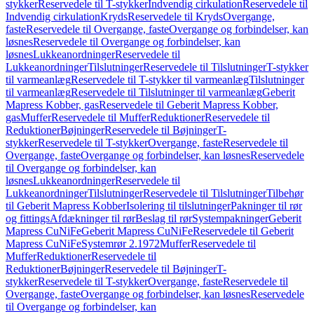
stykker
Reservedele til T-stykker
Indvendig cirkulation
Reservedele til
Indvendig cirkulation
Kryds
Reservedele til Kryds
Overgange,
faste
Reservedele til Overgange, faste
Overgange og forbindelser, kan
løsnes
Reservedele til Overgange og forbindelser, kan
løsnes
Lukkeanordninger
Reservedele til
Lukkeanordninger
Tilslutninger
Reservedele til Tilslutninger
T-stykker
til varmeanlæg
Reservedele til T-stykker til varmeanlæg
Tilslutninger
til varmeanlæg
Reservedele til Tilslutninger til varmeanlæg
Geberit
Mapress Kobber, gas
Reservedele til Geberit Mapress Kobber,
gas
Muffer
Reservedele til Muffer
Reduktioner
Reservedele til
Reduktioner
Bøjninger
Reservedele til Bøjninger
T-
stykker
Reservedele til T-stykker
Overgange, faste
Reservedele til
Overgange, faste
Overgange og forbindelser, kan løsnes
Reservedele
til Overgange og forbindelser, kan
løsnes
Lukkeanordninger
Reservedele til
Lukkeanordninger
Tilslutninger
Reservedele til Tilslutninger
Tilbehør
til Geberit Mapress Kobber
Isolering til tilslutninger
Pakninger til rør
og fittings
Afdækninger til rør
Beslag til rør
Systempakninger
Geberit
Mapress CuNiFe
Geberit Mapress CuNiFe
Reservedele til Geberit
Mapress CuNiFe
Systemrør 2.1972
Muffer
Reservedele til
Muffer
Reduktioner
Reservedele til
Reduktioner
Bøjninger
Reservedele til Bøjninger
T-
stykker
Reservedele til T-stykker
Overgange, faste
Reservedele til
Overgange, faste
Overgange og forbindelser, kan løsnes
Reservedele
til Overgange og forbindelser, kan