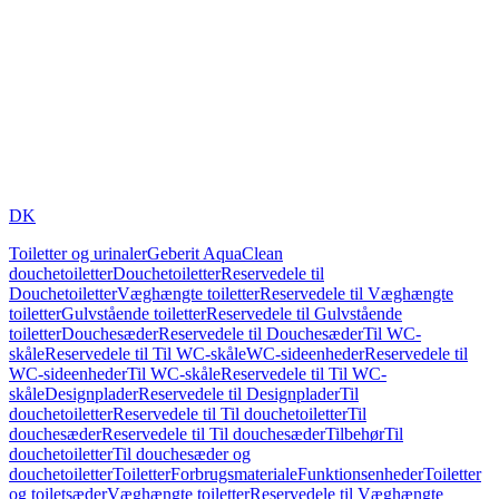
DK
Toiletter og urinaler
Geberit AquaClean
douchetoiletter
Douchetoiletter
Reservedele til
Douchetoiletter
Væghængte toiletter
Reservedele til Væghængte
toiletter
Gulvstående toiletter
Reservedele til Gulvstående
toiletter
Douchesæder
Reservedele til Douchesæder
Til WC-
skåle
Reservedele til Til WC-skåle
WC-sideenheder
Reservedele til
WC-sideenheder
Til WC-skåle
Reservedele til Til WC-
skåle
Designplader
Reservedele til Designplader
Til
douchetoiletter
Reservedele til Til douchetoiletter
Til
douchesæder
Reservedele til Til douchesæder
Tilbehør
Til
douchetoiletter
Til douchesæder og
douchetoiletter
Toiletter
Forbrugsmateriale
Funktionsenheder
Toiletter
og toiletsæder
Væghængte toiletter
Reservedele til Væghængte