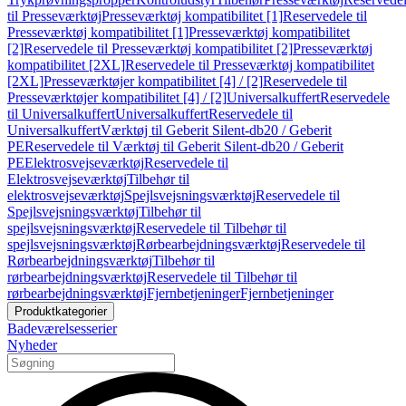
til Presseværktøj
Presseværktøj kompatibilitet [1]
Reservedele til
Presseværktøj kompatibilitet [1]
Presseværktøj kompatibilitet
[2]
Reservedele til Presseværktøj kompatibilitet [2]
Presseværktøj
kompatibilitet [2XL]
Reservedele til Presseværktøj kompatibilitet
[2XL]
Presseværktøjer kompatibilitet [4] / [2]
Reservedele til
Presseværktøjer kompatibilitet [4] / [2]
Universalkuffert
Reservedele
til Universalkuffert
Universalkuffert
Reservedele til
Universalkuffert
Værktøj til Geberit Silent-db20 / Geberit
PE
Reservedele til Værktøj til Geberit Silent-db20 / Geberit
PE
Elektrosvejseværktøj
Reservedele til
Elektrosvejseværktøj
Tilbehør til
elektrosvejseværktøj
Spejlsvejsningsværktøj
Reservedele til
Spejlsvejsningsværktøj
Tilbehør til
spejlsvejsningsværktøj
Reservedele til Tilbehør til
spejlsvejsningsværktøj
Rørbearbejdningsværktøj
Reservedele til
Rørbearbejdningsværktøj
Tilbehør til
rørbearbejdningsværktøj
Reservedele til Tilbehør til
rørbearbejdningsværktøj
Fjernbetjeninger
Fjernbetjeninger
Produktkategorier
Badeværelsesserier
Nyheder