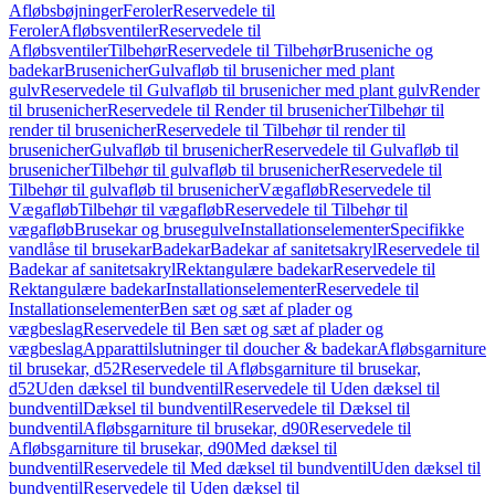
Afløbsbøjninger
Feroler
Reservedele til
Feroler
Afløbsventiler
Reservedele til
Afløbsventiler
Tilbehør
Reservedele til Tilbehør
Bruseniche og
badekar
Brusenicher
Gulvafløb til brusenicher med plant
gulv
Reservedele til Gulvafløb til brusenicher med plant gulv
Render
til brusenicher
Reservedele til Render til brusenicher
Tilbehør til
render til brusenicher
Reservedele til Tilbehør til render til
brusenicher
Gulvafløb til brusenicher
Reservedele til Gulvafløb til
brusenicher
Tilbehør til gulvafløb til brusenicher
Reservedele til
Tilbehør til gulvafløb til brusenicher
Vægafløb
Reservedele til
Vægafløb
Tilbehør til vægafløb
Reservedele til Tilbehør til
vægafløb
Brusekar og brusegulve
Installationselementer
Specifikke
vandlåse til brusekar
Badekar
Badekar af sanitetsakryl
Reservedele til
Badekar af sanitetsakryl
Rektangulære badekar
Reservedele til
Rektangulære badekar
Installationselementer
Reservedele til
Installationselementer
Ben sæt og sæt af plader og
vægbeslag
Reservedele til Ben sæt og sæt af plader og
vægbeslag
Apparattilslutninger til doucher & badekar
Afløbsgarniture
til brusekar, d52
Reservedele til Afløbsgarniture til brusekar,
d52
Uden dæksel til bundventil
Reservedele til Uden dæksel til
bundventil
Dæksel til bundventil
Reservedele til Dæksel til
bundventil
Afløbsgarniture til brusekar, d90
Reservedele til
Afløbsgarniture til brusekar, d90
Med dæksel til
bundventil
Reservedele til Med dæksel til bundventil
Uden dæksel til
bundventil
Reservedele til Uden dæksel til