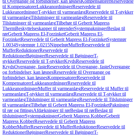
til Overgange og forbindelser, kan løsnes
Kompensatorer
Reservedele
til Kompensatorer
Lukkeanordninger
Reservedele til
Lukkeanordninger
T-stykker til varmeanlæg
Reservedele til T-stykker
til varmeanlæg
Tilslutninger til varmeanlæg
Reservedele til
Tilslutninger til varmeanlæg
Tilbehør til Geberit Mapress
Therm
Beskyttelseskapper til rørender
Systempakninger
Beslag til
rør
Geberit Mapress El-Forzinket
Geberit Mapress El-
Forzinket
Reservedele til Geberit Mapress El-Forzinket
Systemrør
1.0034
Systemrør 1.0215
Nippelrør
Muffer
Reservedele til
Muffer
Reduktioner
Reservedele til
Reduktioner
Bøjninger
Reservedele til Bøjninger
T-
stykker
Reservedele til T-stykker
Kryds
Reservedele til
Kryds
Overgange, faste
Reservedele til Overgange, faste
Overgange
og forbindelser, kan løsnes
Reservedele til Overgange og
forbindelser, kan løsnes
Kompensatorer
Reservedele til
Kompensatorer
Lukkeanordninger
Reservedele til
Lukkeanordninger
Muffer til varmeanlæg
Reservedele til Muffer til
varmeanlæg
T-stykker til varmeanlæg
Reservedele til T-stykker til
varmeanlæg
Tilslutninger til varmeanlæg
Reservedele til Tilslutninger
til varmeanlæg
Tilbehør til Geberit Mapress El-Forzinket
Pakninger
til rør og fittings
Afdækninger til rør
Beslag til rør
Beslag til
tilslutninger
Systempakninger
Geberit Mapress Kobber
Geberit
Mapress Kobber
Reservedele til Geberit Mapress
Kobber
Muffer
Reservedele til Muffer
Reduktioner
Reservedele til
Reduktioner
Bøjninger
Reservedele til Bøjninger
T-