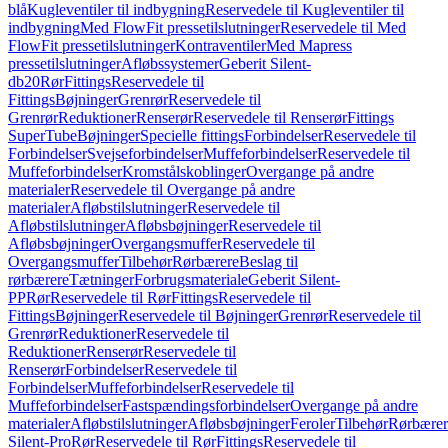
blå
Kugleventiler til indbygning
Reservedele til Kugleventiler til
indbygning
Med FlowFit pressetilslutninger
Reservedele til Med
FlowFit pressetilslutninger
Kontraventiler
Med Mapress
pressetilslutninger
Afløbssystemer
Geberit Silent-
db20
Rør
Fittings
Reservedele til
Fittings
Bøjninger
Grenrør
Reservedele til
Grenrør
Reduktioner
Renserør
Reservedele til Renserør
Fittings
SuperTube
Bøjninger
Specielle fittings
Forbindelser
Reservedele til
Forbindelser
Svejseforbindelser
Muffeforbindelser
Reservedele til
Muffeforbindelser
Kromstålskoblinger
Overgange på andre
materialer
Reservedele til Overgange på andre
materialer
Afløbstilslutninger
Reservedele til
Afløbstilslutninger
Afløbsbøjninger
Reservedele til
Afløbsbøjninger
Overgangsmuffer
Reservedele til
Overgangsmuffer
Tilbehør
Rørbærere
Beslag til
rørbærere
Tætninger
Forbrugsmateriale
Geberit Silent-
PP
Rør
Reservedele til Rør
Fittings
Reservedele til
Fittings
Bøjninger
Reservedele til Bøjninger
Grenrør
Reservedele til
Grenrør
Reduktioner
Reservedele til
Reduktioner
Renserør
Reservedele til
Renserør
Forbindelser
Reservedele til
Forbindelser
Muffeforbindelser
Reservedele til
Muffeforbindelser
Fastspændingsforbindelser
Overgange på andre
materialer
Afløbstilslutninger
Afløbsbøjninger
Feroler
Tilbehør
Rørbærer
Silent-Pro
Rør
Reservedele til Rør
Fittings
Reservedele til