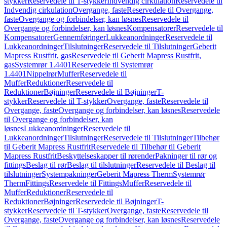
stykker
Reservedele til T-stykker
Indvendig cirkulation
Reservedele til
Indvendig cirkulation
Overgange, faste
Reservedele til Overgange,
faste
Overgange og forbindelser, kan løsnes
Reservedele til
Overgange og forbindelser, kan løsnes
Kompensatorer
Reservedele til
Kompensatorer
Gennemføringer
Lukkeanordninger
Reservedele til
Lukkeanordninger
Tilslutninger
Reservedele til Tilslutninger
Geberit
Mapress Rustfrit, gas
Reservedele til Geberit Mapress Rustfrit,
gas
Systemrør 1.4401
Reservedele til Systemrør
1.4401
Nippelrør
Muffer
Reservedele til
Muffer
Reduktioner
Reservedele til
Reduktioner
Bøjninger
Reservedele til Bøjninger
T-
stykker
Reservedele til T-stykker
Overgange, faste
Reservedele til
Overgange, faste
Overgange og forbindelser, kan løsnes
Reservedele
til Overgange og forbindelser, kan
løsnes
Lukkeanordninger
Reservedele til
Lukkeanordninger
Tilslutninger
Reservedele til Tilslutninger
Tilbehør
til Geberit Mapress Rustfrit
Reservedele til Tilbehør til Geberit
Mapress Rustfrit
Beskyttelseskapper til rørender
Pakninger til rør og
fittings
Beslag til rør
Beslag til tilslutninger
Reservedele til Beslag til
tilslutninger
Systempakninger
Geberit Mapress Therm
Systemrør
Therm
Fittings
Reservedele til Fittings
Muffer
Reservedele til
Muffer
Reduktioner
Reservedele til
Reduktioner
Bøjninger
Reservedele til Bøjninger
T-
stykker
Reservedele til T-stykker
Overgange, faste
Reservedele til
Overgange, faste
Overgange og forbindelser, kan løsnes
Reservedele