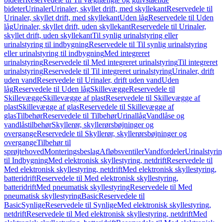
bideter
Urinaler
Urinaler, skyllet drift, med skyllekant
Reservedele til
Urinaler, skyllet drift, med skyllekant
Uden låg
Reservedele til Uden
låg
Urinaler, skyllet drift, uden skyllekant
Reservedele til Urinaler,
skyllet drift, uden skyllekant
Til synlig urinalstyring eller
urinalstyring til indbygning
Reservedele til Til synlig urinalstyring
eller urinalstyring til indbygning
Med integreret
urinalstyring
Reservedele til Med integreret urinalstyring
Til integreret
urinalstyring
Reservedele til Til integreret urinalstyring
Urinaler, drift
uden vand
Reservedele til Urinaler, drift uden vand
Uden
låg
Reservedele til Uden låg
Skillevægge
Reservedele til
Skillevægge
Skillevægge af plast
Reservedele til Skillevægge af
plast
Skillevægge af glas
Reservedele til Skillevægge af
glas
Tilbehør
Reservedele til Tilbehør
Urinallåg
Vandlåse og
vandlåstilbehør
Skyllerør, skyllerørsbøjninger og
overgange
Reservedele til Skyllerør, skyllerørsbøjninger og
overgange
Tilbehør til
sprøjtehoved
Monteringsbeslag
Afløbsventiler
Vandfordeler
Urinalstyri
til Indbygning
Med elektronisk skyllestyring, netdrift
Reservedele til
Med elektronisk skyllestyring, netdrift
Med elektronisk skyllestyring,
batteridrift
Reservedele til Med elektronisk skyllestyring,
batteridrift
Med pneumatisk skyllestyring
Reservedele til Med
pneumatisk skyllestyring
Basic
Reservedele til
Basic
Synlige
Reservedele til Synlige
Med elektronisk skyllestyring,
netdrift
Reservedele til Med elektronisk skyllestyring, netdrift
Med