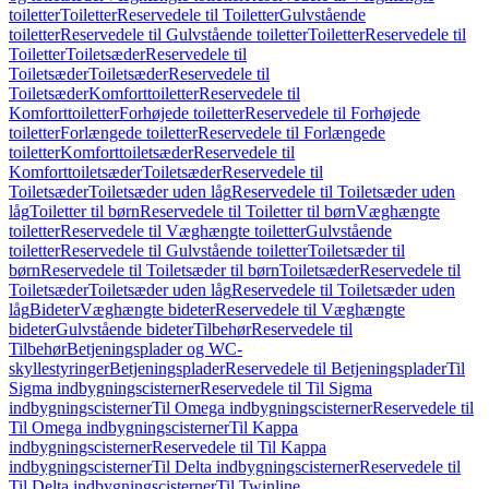
toiletter
Toiletter
Reservedele til Toiletter
Gulvstående
toiletter
Reservedele til Gulvstående toiletter
Toiletter
Reservedele til
Toiletter
Toiletsæder
Reservedele til
Toiletsæder
Toiletsæder
Reservedele til
Toiletsæder
Komforttoiletter
Reservedele til
Komforttoiletter
Forhøjede toiletter
Reservedele til Forhøjede
toiletter
Forlængede toiletter
Reservedele til Forlængede
toiletter
Komforttoiletsæder
Reservedele til
Komforttoiletsæder
Toiletsæder
Reservedele til
Toiletsæder
Toiletsæder uden låg
Reservedele til Toiletsæder uden
låg
Toiletter til børn
Reservedele til Toiletter til børn
Væghængte
toiletter
Reservedele til Væghængte toiletter
Gulvstående
toiletter
Reservedele til Gulvstående toiletter
Toiletsæder til
børn
Reservedele til Toiletsæder til børn
Toiletsæder
Reservedele til
Toiletsæder
Toiletsæder uden låg
Reservedele til Toiletsæder uden
låg
Bideter
Væghængte bideter
Reservedele til Væghængte
bideter
Gulvstående bideter
Tilbehør
Reservedele til
Tilbehør
Betjeningsplader og WC-
skyllestyringer
Betjeningsplader
Reservedele til Betjeningsplader
Til
Sigma indbygningscisterner
Reservedele til Til Sigma
indbygningscisterner
Til Omega indbygningscisterner
Reservedele til
Til Omega indbygningscisterner
Til Kappa
indbygningscisterner
Reservedele til Til Kappa
indbygningscisterner
Til Delta indbygningscisterner
Reservedele til
Til Delta indbygningscisterner
Til Twinline