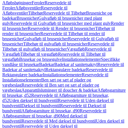
Afløbsbøjninger
Feroler
Reservedele til
Feroler
Afløbsventiler
Reservedele til
Afløbsventiler
Tilbehør
Reservedele til Tilbehør
Bruseniche og
badekar
Brusenicher
Gulvafløb til brusenicher med plant
gulv
Reservedele til Gulvafløb til brusenicher med plant gulv
Render
til brusenicher
Reservedele til Render til brusenicher
Tilbehør til
render til brusenicher
Reservedele til Tilbehør til render til
brusenicher
Gulvafløb til brusenicher
Reservedele til Gulvafløb til
brusenicher
Tilbehør til gulvafløb til brusenicher
Reservedele til
Tilbehør til gulvafløb til brusenicher
Vægafløb
Reservedele til
Vægafløb
Tilbehør til vægafløb
Reservedele til Tilbehør til
vægafløb
Brusekar og brusegulve
Installationselementer
Specifikke
vandlåse til brusekar
Badekar
Badekar af sanitetsakryl
Reservedele til
Badekar af sanitetsakryl
Rektangulære badekar
Reservedele til
Rektangulære badekar
Installationselementer
Reservedele til
Installationselementer
Ben sæt og sæt af plader og
vægbeslag
Reservedele til Ben sæt og sæt af plader og
vægbeslag
Apparattilslutninger til doucher & badekar
Afløbsgarniture
til brusekar, d52
Reservedele til Afløbsgarniture til brusekar,
d52
Uden dæksel til bundventil
Reservedele til Uden dæksel til
bundventil
Dæksel til bundventil
Reservedele til Dæksel til
bundventil
Afløbsgarniture til brusekar, d90
Reservedele til
Afløbsgarniture til brusekar, d90
Med dæksel til
bundventil
Reservedele til Med dæksel til bundventil
Uden dæksel til
bundventil
Reservedele til Uden dæksel til