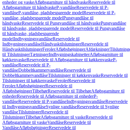
enheder og vaske
Afløbsgarniture til håndvaske
Reservedele til
Afløbsgarniture til håndvaske
P-vandlåse
Reservedele til P-
vandlåse
P-vandlåse, pladsbesparende model
Reservedele til P-
vandlåse, pladsbesparende model
Pungvandlåse til
håndvaske
Reservedele til Pungvandlåse til håndvaske
Pungvandlåse
til håndvaske, pladsbesparende model
Reservedele til Pungvandlåse
til håndvaske, pladsbesparende
model
Indbygningsvandlåse
Reservedele til
Indbygningsvandlåse
Håndvasktilslutninger
Reservedele til
Håndvasktilslutninger
Feroler
Afløbsbøjninger
Afdækninger
Tilslutning
til Tilslutninger
Tætninger
Indbygningskabinetter
Afløbsgarniture til
køkkenvaske
Reservedele til Afløbsgarniture til køkkenvaske
P-
vandlåse
Reservedele til P-
vandlåse
Dobbeltkammervandlåse
Reservedele til
Dobbeltkammervandlåse
Tilslutninger til køkkenvaske
Reservedele til
Tilslutninger til køkkenvaske
Feroler
Reservedele til
Feroler
Afløbsbøjninger
Reservedele til
Afløbsbøjninger
Tilbehør
Reservedele til Tilbehør
Afløbsgarniture til
enheder
Reservedele til Afløbsgarniture til enheder
P-
vandlåse
Reservedele til P-vandlåse
Indbygningsvandlåse
Reservedele
til Indbygningsvandlåse
Synlige vandlåse
Reservedele til Synlige
vandlåse
Tilslutninger
Reservedele til
Tilslutninger
Tilbehør
Afløbsgarniture til vaske
Reservedele til
Afløbsgarniture til vaske
Vandlåse
Reservedele til
Vandlåse
Afløbsbøjninger
Reservedele til