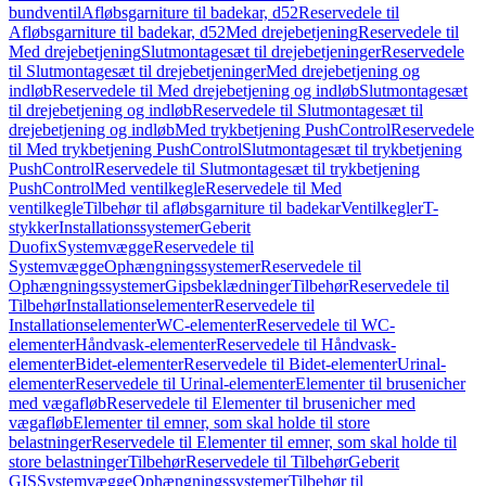
bundventil
Afløbsgarniture til badekar, d52
Reservedele til
Afløbsgarniture til badekar, d52
Med drejebetjening
Reservedele til
Med drejebetjening
Slutmontagesæt til drejebetjeninger
Reservedele
til Slutmontagesæt til drejebetjeninger
Med drejebetjening og
indløb
Reservedele til Med drejebetjening og indløb
Slutmontagesæt
til drejebetjening og indløb
Reservedele til Slutmontagesæt til
drejebetjening og indløb
Med trykbetjening PushControl
Reservedele
til Med trykbetjening PushControl
Slutmontagesæt til trykbetjening
PushControl
Reservedele til Slutmontagesæt til trykbetjening
PushControl
Med ventilkegle
Reservedele til Med
ventilkegle
Tilbehør til afløbsgarniture til badekar
Ventilkegler
T-
stykker
Installationssystemer
Geberit
Duofix
Systemvægge
Reservedele til
Systemvægge
Ophængningssystemer
Reservedele til
Ophængningssystemer
Gipsbeklædninger
Tilbehør
Reservedele til
Tilbehør
Installationselementer
Reservedele til
Installationselementer
WC-elementer
Reservedele til WC-
elementer
Håndvask-elementer
Reservedele til Håndvask-
elementer
Bidet-elementer
Reservedele til Bidet-elementer
Urinal-
elementer
Reservedele til Urinal-elementer
Elementer til brusenicher
med vægafløb
Reservedele til Elementer til brusenicher med
vægafløb
Elementer til emner, som skal holde til store
belastninger
Reservedele til Elementer til emner, som skal holde til
store belastninger
Tilbehør
Reservedele til Tilbehør
Geberit
GIS
Systemvægge
Ophængningssystemer
Tilbehør til