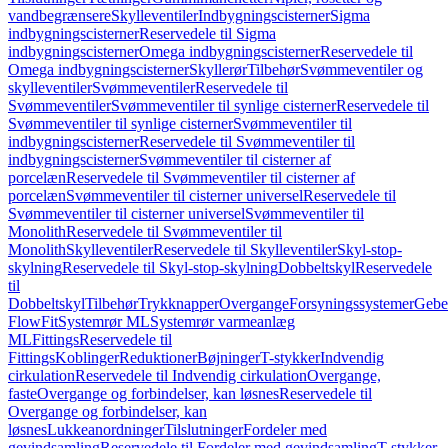
vandbegrænsere
Skylleventiler
Indbygningscisterner
Sigma
indbygningscisterner
Reservedele til Sigma
indbygningscisterner
Omega indbygningscisterner
Reservedele til
Omega indbygningscisterner
Skyllerør
Tilbehør
Svømmeventiler og
skylleventiler
Svømmeventiler
Reservedele til
Svømmeventiler
Svømmeventiler til synlige cisterner
Reservedele til
Svømmeventiler til synlige cisterner
Svømmeventiler til
indbygningscisterner
Reservedele til Svømmeventiler til
indbygningscisterner
Svømmeventiler til cisterner af
porcelæn
Reservedele til Svømmeventiler til cisterner af
porcelæn
Svømmeventiler til cisterner universel
Reservedele til
Svømmeventiler til cisterner universel
Svømmeventiler til
Monolith
Reservedele til Svømmeventiler til
Monolith
Skylleventiler
Reservedele til Skylleventiler
Skyl-stop-
skylning
Reservedele til Skyl-stop-skylning
Dobbeltskyl
Reservedele
til
Dobbeltskyl
Tilbehør
Trykknapper
Overgange
Forsyningssystemer
Geber
FlowFit
Systemrør ML
Systemrør varmeanlæg
ML
Fittings
Reservedele til
Fittings
Koblinger
Reduktioner
Bøjninger
T-stykker
Indvendig
cirkulation
Reservedele til Indvendig cirkulation
Overgange,
faste
Overgange og forbindelser, kan løsnes
Reservedele til
Overgange og forbindelser, kan
løsnes
Lukkeanordninger
Tilslutninger
Fordeler med
gevindsamling
Reservedele til Fordeler med gevindsamling
T-stykker