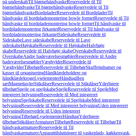
på underskab
Til hjørnehåndvaske
Reservedele til Til
hjørnehåndvaske
Til hjørnehåndvaske
Reservedele til Til
hjørnehåndvaske
Bordplader
Reservedele til Bordplader
Til
håndvaske til bordplademontering bowle formet
Reservedele til Til
håndvaske til bordplademontering bowle formet
Til håndvaske til
bordplademontering firkantet
Reservedele til Til håndvaske til
bordplademontering firkantet
Sideskabe
Reservedele til
Sideskabe
Lave sideskabe
Reservedele til Lave
sideskabe
Højskabe
Reservedele til Højskabe
Halvhøje
skabe
Reservedele til Halvhøje skabe
Overskabe
Reservedele til
Overskabe
Andre badeværelsesmøbler
Reservedele til Andre
badeværelsesmøbler
Væghylder
Reservedele til
Væghylder
Tilbehør
Reservedele til Tilbehør
Skuffeindsatser og
kasser til organisering
Håndklædeholdere og
håndklædekroge
Lyselementer
Håndtag
Ben
sæt
Magnettavler
Stikdåser
Reservedele til Stikdåser
Yderligere
tilbehør
Spejle og spejlskabe
Spejle
Reservedele til Spejle
Med
integreret belysning
Reservedele til Med integreret
belysning
Spejlskabe
Reservedele til Spejlskabe
Med integreret
belysning
Reservedele til Med integreret belysning
Uden integreret
belysning
Reservedele til Uden integreret
belysning
Tilbehør
Lyselementer
Håndtag
Yderligere
tilbehør
Stikdåser
Armaturer
Tilbehør
Reservedele til Tilbehør
Til
håndvaskarmaturer
Reservedele til Til
håndvaskarmaturer
Apparattilslutninger til vaskeplads, køkkenvask,