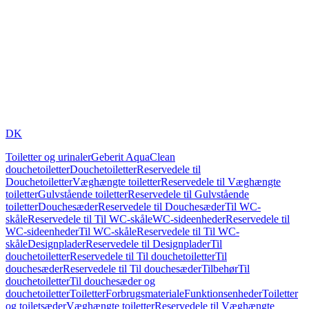
DK
Toiletter og urinaler
Geberit AquaClean
douchetoiletter
Douchetoiletter
Reservedele til
Douchetoiletter
Væghængte toiletter
Reservedele til Væghængte
toiletter
Gulvstående toiletter
Reservedele til Gulvstående
toiletter
Douchesæder
Reservedele til Douchesæder
Til WC-
skåle
Reservedele til Til WC-skåle
WC-sideenheder
Reservedele til
WC-sideenheder
Til WC-skåle
Reservedele til Til WC-
skåle
Designplader
Reservedele til Designplader
Til
douchetoiletter
Reservedele til Til douchetoiletter
Til
douchesæder
Reservedele til Til douchesæder
Tilbehør
Til
douchetoiletter
Til douchesæder og
douchetoiletter
Toiletter
Forbrugsmateriale
Funktionsenheder
Toiletter
og toiletsæder
Væghængte toiletter
Reservedele til Væghængte