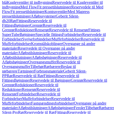
blå
Kugleventiler til indbygning
Reservedele til Kugleventiler til
indbygning
Med FlowFit pressetilslutninger
Reservedele til Med
FlowFit pressetilslutninger
Kontraventiler
Med Mapress
pressetilslutninger
Afløbssystemer
Geberit Silent-
db20
Rør
Fittings
Reservedele til
Fittings
Bøjninger
Grenrør
Reservedele til
Grenrør
Reduktioner
Renserør
Reservedele til Renserør
Fittings
SuperTube
Bøjninger
Specielle fittings
Forbindelser
Reservedele til
Forbindelser
Svejseforbindelser
Muffeforbindelser
Reservedele til
Muffeforbindelser
Kromstålskoblinger
Overgange på andre
materialer
Reservedele til Overgange på andre
materialer
Afløbstilslutninger
Reservedele til
Afløbstilslutninger
Afløbsbøjninger
Reservedele til
Afløbsbøjninger
Overgangsmuffer
Reservedele til
Overgangsmuffer
Tilbehør
Rørbærere
Beslag til
rørbærere
Tætninger
Forbrugsmateriale
Geberit Silent-
PP
Rør
Reservedele til Rør
Fittings
Reservedele til
Fittings
Bøjninger
Reservedele til Bøjninger
Grenrør
Reservedele til
Grenrør
Reduktioner
Reservedele til
Reduktioner
Renserør
Reservedele til
Renserør
Forbindelser
Reservedele til
Forbindelser
Muffeforbindelser
Reservedele til
Muffeforbindelser
Fastspændingsforbindelser
Overgange på andre
materialer
Afløbstilslutninger
Afløbsbøjninger
Feroler
Tilbehør
Rørbærer
Silent-Pro
Rør
Reservedele til Rør
Fittings
Reservedele til