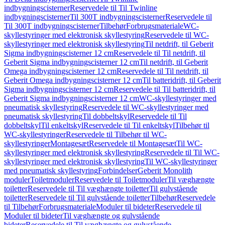
indbygningscisterner
Reservedele til Til Twinline
indbygningscisterner
Til 300T indbygningscisterner
Reservedele til
Til 300T indbygningscisterner
Tilbehør
Forbrugsmateriale
WC-
skyllestyringer med elektronisk skyllestyring
Reservedele til WC-
skyllestyringer med elektronisk skyllestyring
Til netdrift, til Geberit
Sigma indbygningscisterner 12 cm
Reservedele til Til netdrift, til
Geberit Sigma indbygningscisterner 12 cm
Til netdrift, til Geberit
Omega indbygningscisterner 12 cm
Reservedele til Til netdrift, til
Geberit Omega indbygningscisterner 12 cm
Til batteridrift, til Geberit
Sigma indbygningscisterner 12 cm
Reservedele til Til batteridrift, til
Geberit Sigma indbygningscisterner 12 cm
WC-skyllestyringer med
pneumatisk skyllestyring
Reservedele til WC-skyllestyringer med
pneumatisk skyllestyring
Til dobbeltskyl
Reservedele til Til
dobbeltskyl
Til enkeltskyl
Reservedele til Til enkeltskyl
Tilbehør til
WC-skyllestyringer
Reservedele til Tilbehør til WC-
skyllestyringer
Montagesæt
Reservedele til Montagesæt
Til WC-
skyllestyringer med elektronisk skyllestyring
Reservedele til Til WC-
skyllestyringer med elektronisk skyllestyring
Til WC-skyllestyringer
med pneumatisk skyllestyring
Forbindelser
Geberit Monolith
moduler
Toiletmoduler
Reservedele til Toiletmoduler
Til væghængte
toiletter
Reservedele til Til væghængte toiletter
Til gulvstående
toiletter
Reservedele til Til gulvstående toiletter
Tilbehør
Reservedele
til Tilbehør
Forbrugsmateriale
Moduler til bideter
Reservedele til
Moduler til bideter
Til væghængte og gulvstående
bideter
Reservedele til Til væghængte og gulvstående