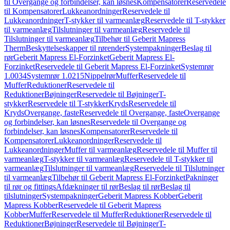
til Overgange og forbindelser, kan løsnes
Kompensatorer
Reservedele
til Kompensatorer
Lukkeanordninger
Reservedele til
Lukkeanordninger
T-stykker til varmeanlæg
Reservedele til T-stykker
til varmeanlæg
Tilslutninger til varmeanlæg
Reservedele til
Tilslutninger til varmeanlæg
Tilbehør til Geberit Mapress
Therm
Beskyttelseskapper til rørender
Systempakninger
Beslag til
rør
Geberit Mapress El-Forzinket
Geberit Mapress El-
Forzinket
Reservedele til Geberit Mapress El-Forzinket
Systemrør
1.0034
Systemrør 1.0215
Nippelrør
Muffer
Reservedele til
Muffer
Reduktioner
Reservedele til
Reduktioner
Bøjninger
Reservedele til Bøjninger
T-
stykker
Reservedele til T-stykker
Kryds
Reservedele til
Kryds
Overgange, faste
Reservedele til Overgange, faste
Overgange
og forbindelser, kan løsnes
Reservedele til Overgange og
forbindelser, kan løsnes
Kompensatorer
Reservedele til
Kompensatorer
Lukkeanordninger
Reservedele til
Lukkeanordninger
Muffer til varmeanlæg
Reservedele til Muffer til
varmeanlæg
T-stykker til varmeanlæg
Reservedele til T-stykker til
varmeanlæg
Tilslutninger til varmeanlæg
Reservedele til Tilslutninger
til varmeanlæg
Tilbehør til Geberit Mapress El-Forzinket
Pakninger
til rør og fittings
Afdækninger til rør
Beslag til rør
Beslag til
tilslutninger
Systempakninger
Geberit Mapress Kobber
Geberit
Mapress Kobber
Reservedele til Geberit Mapress
Kobber
Muffer
Reservedele til Muffer
Reduktioner
Reservedele til
Reduktioner
Bøjninger
Reservedele til Bøjninger
T-