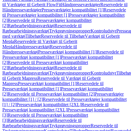
til Værktøjer til Geberit FlowFit
Håndpresseværktøjer
Reservedele til
Håndpresseværktøjer
Presseværktøjer kompatibilitet [1]
Reservedele
til Presseværktøjer kompatibilitet [1]
Presseværktøjer kompatibilitet
[2]
Reservedele til Presseværktøjer kompatibilitet
[2]
Rørbearbejdningsværktøj
Reservedele til
Rørbearbejdningsværktøj
Trykprøvningspropper
Kontroludstyr
Pressea
med værktøj
Tilbehør
Reservedele til Tilbehør
Værktøj til Geberit
Mepla
Reservedele til Værktøj til Geberit
Mepla
Håndpresseværktøj
Reservedele til
Håndpresseværktøj
Presseværktøj kompatibilitet [1]
Reservedele til
Presseværktøj kompatibilitet [1]
Presseværktøj kompatibilitet
[2]
Reservedele til Presseværktøj kompatibilitet
[2]
Rørbearbejdningsværktøj
Reservedele til
Rørbearbejdningsværktøj
Trykprøvningspropper
Kontroludstyr
Tilbehø
til Geberit Mapress
Reservedele til Værktøj til Geberit
Mapress
Presseværktøj kompatibilitet [1]
Reservedele til
Presseværktøj kompatibilitet [1]
Presseværktøj kompatibilitet
[2]
Reservedele til Presseværktøj kompatibilitet [2]
Presseværktøjer
kompatibilitet [1] / [2]
Reservedele til Presseværktøjer kompatibilitet
[1] / [2]
Presseværktøj kompatibilitet [2XL]
Reservedele til
Presseværktøj kompatibilitet [2XL]
Presseværktøj kompatibilitet
[3]
Reservedele til Presseværktøj kompatibilitet
[3]
Rørbearbejdningsværktøj
Reservedele til
Rørbearbejdningsværktøj
Trykprøvningspropper
Reservedele til
Trykprøvningspropper
Kontroludstyr
Tilbehør
Presseværktøj
Reservede