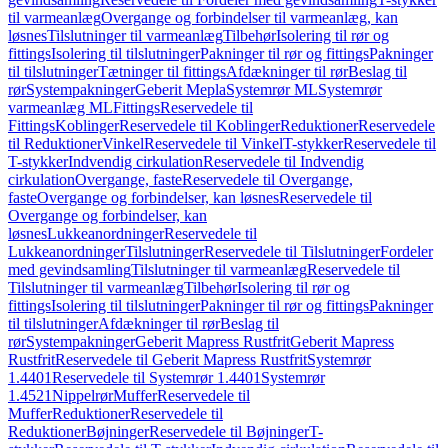
til varmeanlæg
Overgange og forbindelser til varmeanlæg, kan
løsnes
Tilslutninger til varmeanlæg
Tilbehør
Isolering til rør og
fittings
Isolering til tilslutninger
Pakninger til rør og fittings
Pakninger
til tilslutninger
Tætninger til fittings
Afdækninger til rør
Beslag til
rør
Systempakninger
Geberit Mepla
Systemrør ML
Systemrør
varmeanlæg ML
Fittings
Reservedele til
Fittings
Koblinger
Reservedele til Koblinger
Reduktioner
Reservedele
til Reduktioner
Vinkel
Reservedele til Vinkel
T-stykker
Reservedele til
T-stykker
Indvendig cirkulation
Reservedele til Indvendig
cirkulation
Overgange, faste
Reservedele til Overgange,
faste
Overgange og forbindelser, kan løsnes
Reservedele til
Overgange og forbindelser, kan
løsnes
Lukkeanordninger
Reservedele til
Lukkeanordninger
Tilslutninger
Reservedele til Tilslutninger
Fordeler
med gevindsamling
Tilslutninger til varmeanlæg
Reservedele til
Tilslutninger til varmeanlæg
Tilbehør
Isolering til rør og
fittings
Isolering til tilslutninger
Pakninger til rør og fittings
Pakninger
til tilslutninger
Afdækninger til rør
Beslag til
rør
Systempakninger
Geberit Mapress Rustfrit
Geberit Mapress
Rustfrit
Reservedele til Geberit Mapress Rustfrit
Systemrør
1.4401
Reservedele til Systemrør 1.4401
Systemrør
1.4521
Nippelrør
Muffer
Reservedele til
Muffer
Reduktioner
Reservedele til
Reduktioner
Bøjninger
Reservedele til Bøjninger
T-