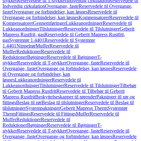
stykker
Reservedele til T-stykker
Indvendig cirkulation
Reservedele til
Indvendig cirkulation
Overgange, faste
Reservedele til Overgange,
faste
Overgange og forbindelser, kan løsnes
Reservedele til
Overgange og forbindelser, kan løsnes
Kompensatorer
Reservedele til
Kompensatorer
Gennemføringer
Lukkeanordninger
Reservedele til
Lukkeanordninger
Tilslutninger
Reservedele til Tilslutninger
Geberit
Mapress Rustfrit, gas
Reservedele til Geberit Mapress Rustfrit,
gas
Systemrør 1.4401
Reservedele til Systemrør
1.4401
Nippelrør
Muffer
Reservedele til
Muffer
Reduktioner
Reservedele til
Reduktioner
Bøjninger
Reservedele til Bøjninger
T-
stykker
Reservedele til T-stykker
Overgange, faste
Reservedele til
Overgange, faste
Overgange og forbindelser, kan løsnes
Reservedele
til Overgange og forbindelser, kan
løsnes
Lukkeanordninger
Reservedele til
Lukkeanordninger
Tilslutninger
Reservedele til Tilslutninger
Tilbehør
til Geberit Mapress Rustfrit
Reservedele til Tilbehør til Geberit
Mapress Rustfrit
Beskyttelseskapper til rørender
Pakninger til rør og
fittings
Beslag til rør
Beslag til tilslutninger
Reservedele til Beslag til
tilslutninger
Systempakninger
Geberit Mapress Therm
Systemrør
Therm
Fittings
Reservedele til Fittings
Muffer
Reservedele til
Muffer
Reduktioner
Reservedele til
Reduktioner
Bøjninger
Reservedele til Bøjninger
T-
stykker
Reservedele til T-stykker
Overgange, faste
Reservedele til
Overgange, faste
Overgange og forbindelser, kan løsnes
Reservedele