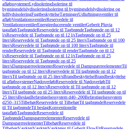
afløbssystemer
Lydisolering
Isolering til
bygningsdelslydisolering
Isolering til bygningsdelslydisolering og
luftlydsisolering
Fugtbeskyttelse
Tætninger
Udluftningsventiler til
afløb
Ventilationsventiler
Reservedele til
Ventilationsventiler
Energireducerende ventiler
Geberit Pluvia
tagafløb
Tagbrønde
Reservedele til Tagbrønde
Tagbrønde op til 12
l/s
Reservedele til Tagbrønde op til 12 l/s
Tagbrønde op til 25
liter/s
Reservedele til Tagbrønde op til 25 liter/s
Tagbrønde op til 100
liter/s
Reservedele til Tagbrønde op til 100 liter/s
Tagbrønde til
render
Reservedele til Tagbrønde til render
Tagbrønde op til 12
l/s
Reservedele til Tagbrønde op til 12 l/s
Tagbrønde op til 25
liter/s
Reservedele til Tagbrønde op til 25
liter/s
Dampspærreelementer
Reservedele til Dampspærreelementer
Til
tagbrønde op til 12 liter/s
Reservedele til Til tagbrønde op til 12
liter/s
Til tagbrønde op til 25 liter/s
Brandbeskyttelse
Brandbeskyttelse
til afløbssystemer
Nødoverløb
Reservedele til Nødoverløb
Til
tagbrønde op til 12 liter/s
Reservedele til Til tagbrønde op til 12
liter/s
Til tagbrønde op til 25 liter/s
Reservedele til Til tagbrønde op til
25 liter/s
Beslag
Befæstigelsessystem d40–200
Befæstigelsessystem
d250–315
Tilbehør
Reservedele til Tilbehør
Til tagbrønde
Reservedele
til Til tagbrønde
Til beslag
Konventionelle
tagafløb
Tagbrønde
Reservedele til
Tagbrønde
Dampspærreelementer
Reservedele til
Dampspærreelementer
Tilbehør
Reservedele til
Tilbehør
Værktøj
Værktøj
Værktøjer til Geberit FlowFit
Reservedele