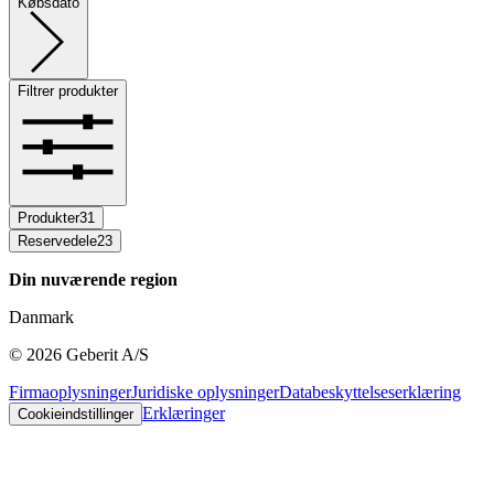
Købsdato
Filtrer produkter
Produkter
31
Reservedele
23
Din nuværende region
Danmark
©
2026
Geberit A/S
Firmaoplysninger
Juridiske oplysninger
Databeskyttelseserklæring
Erklæringer
Cookieindstillinger