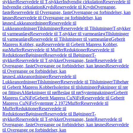
stykker
Reservedele til T-stykker
Indvendig cirkulation
Reservedele til
Indvendig cirkulation
Kryds
Reservedele til Kryds
Overgange,
faste
Reservedele til Overgange, faste
Overgange og forbindelser, kan
løsnes
Reservedele til Overgange og forbindelser, kan
løsnes
Lukkeanordninger
Reservedele til
Lukkeanordninger
Tilslutninger
Reservedele til Tilslutninger
T-stykker
til varmeanlæg
Reservedele til T-stykker til varmeanlæg
Tilslutninger
til varmeanlæg
Reservedele til Tilslutninger til varmeanlæg
Geberit
Mapress Kobber, gas
Reservedele til Geberit Mapress Kobber,
gas
Muffer
Reservedele til Muffer
Reduktioner
Reservedele til
Reduktioner
Bøjninger
Reservedele til Bøjninger
T-
stykker
Reservedele til T-stykker
Overgange, faste
Reservedele til
Overgange, faste
Overgange og forbindelser, kan løsnes
Reservedele
til Overgange og forbindelser, kan
løsnes
Lukkeanordninger
Reservedele til
Lukkeanordninger
Tilslutninger
Reservedele til Tilslutninger
Tilbehør
til Geberit Mapress Kobber
Isolering til tilslutninger
Pakninger til rør
og fittings
Afdækninger til rør
Beslag til rør
Systempakninger
Geberit
Mapress CuNiFe
Geberit Mapress CuNiFe
Reservedele til Geberit
Mapress CuNiFe
Systemrør 2.1972
Muffer
Reservedele til
Muffer
Reduktioner
Reservedele til
Reduktioner
Bøjninger
Reservedele til Bøjninger
T-
stykker
Reservedele til T-stykker
Overgange, faste
Reservedele til
Overgange, faste
Overgange og forbindelser, kan løsnes
Reservedele
til Overgange og forbindelser, kan