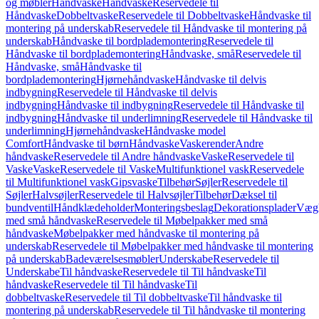
og møbler
Håndvaske
Håndvaske
Reservedele til
Håndvaske
Dobbeltvaske
Reservedele til Dobbeltvaske
Håndvaske til
montering på underskab
Reservedele til Håndvaske til montering på
underskab
Håndvaske til bordplademontering
Reservedele til
Håndvaske til bordplademontering
Håndvaske, små
Reservedele til
Håndvaske, små
Håndvaske til
bordplademontering
Hjørnehåndvaske
Håndvaske til delvis
indbygning
Reservedele til Håndvaske til delvis
indbygning
Håndvaske til indbygning
Reservedele til Håndvaske til
indbygning
Håndvaske til underlimning
Reservedele til Håndvaske til
underlimning
Hjørnehåndvaske
Håndvaske model
Comfort
Håndvaske til børn
Håndvaske
Vaskerender
Andre
håndvaske
Reservedele til Andre håndvaske
Vaske
Reservedele til
Vaske
Vaske
Reservedele til Vaske
Multifunktionel vask
Reservedele
til Multifunktionel vask
Gipsvaske
Tilbehør
Søjler
Reservedele til
Søjler
Halvsøjler
Reservedele til Halvsøjler
Tilbehør
Dæksel til
bundventil
Håndklædeholder
Monteringsbeslag
Dekorationsplader
Vægh
med små håndvaske
Reservedele til Møbelpakker med små
håndvaske
Møbelpakker med håndvaske til montering på
underskab
Reservedele til Møbelpakker med håndvaske til montering
på underskab
Badeværelsesmøbler
Underskabe
Reservedele til
Underskabe
Til håndvaske
Reservedele til Til håndvaske
Til
håndvaske
Reservedele til Til håndvaske
Til
dobbeltvaske
Reservedele til Til dobbeltvaske
Til håndvaske til
montering på underskab
Reservedele til Til håndvaske til montering