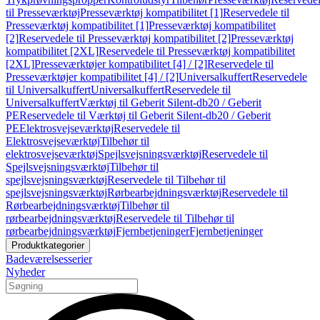
til Presseværktøj
Presseværktøj kompatibilitet [1]
Reservedele til
Presseværktøj kompatibilitet [1]
Presseværktøj kompatibilitet
[2]
Reservedele til Presseværktøj kompatibilitet [2]
Presseværktøj
kompatibilitet [2XL]
Reservedele til Presseværktøj kompatibilitet
[2XL]
Presseværktøjer kompatibilitet [4] / [2]
Reservedele til
Presseværktøjer kompatibilitet [4] / [2]
Universalkuffert
Reservedele
til Universalkuffert
Universalkuffert
Reservedele til
Universalkuffert
Værktøj til Geberit Silent-db20 / Geberit
PE
Reservedele til Værktøj til Geberit Silent-db20 / Geberit
PE
Elektrosvejseværktøj
Reservedele til
Elektrosvejseværktøj
Tilbehør til
elektrosvejseværktøj
Spejlsvejsningsværktøj
Reservedele til
Spejlsvejsningsværktøj
Tilbehør til
spejlsvejsningsværktøj
Reservedele til Tilbehør til
spejlsvejsningsværktøj
Rørbearbejdningsværktøj
Reservedele til
Rørbearbejdningsværktøj
Tilbehør til
rørbearbejdningsværktøj
Reservedele til Tilbehør til
rørbearbejdningsværktøj
Fjernbetjeninger
Fjernbetjeninger
Produktkategorier
Badeværelsesserier
Nyheder