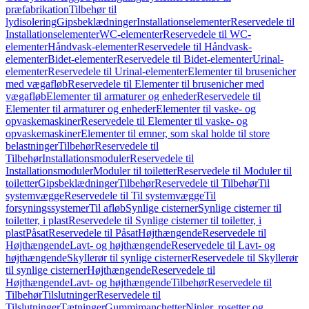
præfabrikation
Tilbehør til
lydisolering
Gipsbeklædninger
Installationselementer
Reservedele til
Installationselementer
WC-elementer
Reservedele til WC-
elementer
Håndvask-elementer
Reservedele til Håndvask-
elementer
Bidet-elementer
Reservedele til Bidet-elementer
Urinal-
elementer
Reservedele til Urinal-elementer
Elementer til brusenicher
med vægafløb
Reservedele til Elementer til brusenicher med
vægafløb
Elementer til armaturer og enheder
Reservedele til
Elementer til armaturer og enheder
Elementer til vaske- og
opvaskemaskiner
Reservedele til Elementer til vaske- og
opvaskemaskiner
Elementer til emner, som skal holde til store
belastninger
Tilbehør
Reservedele til
Tilbehør
Installationsmoduler
Reservedele til
Installationsmoduler
Moduler til toiletter
Reservedele til Moduler til
toiletter
Gipsbeklædninger
Tilbehør
Reservedele til Tilbehør
Til
systemvægge
Reservedele til Til systemvægge
Til
forsyningssystemer
Til afløb
Synlige cisterner
Synlige cisterner til
toiletter, i plast
Reservedele til Synlige cisterner til toiletter, i
plast
Påsat
Reservedele til Påsat
Højthængende
Reservedele til
Højthængende
Lavt- og højthængende
Reservedele til Lavt- og
højthængende
Skyllerør til synlige cisterner
Reservedele til Skyllerør
til synlige cisterner
Højthængende
Reservedele til
Højthængende
Lavt- og højthængende
Tilbehør
Reservedele til
Tilbehør
Tilslutninger
Reservedele til
Tilslutninger
Tætninger
Gummimanchetter
Nipler, rosetter og