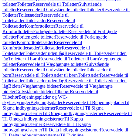
toiletter
Toiletter
Reservedele til Toiletter
Gulvstående
toiletter
Reservedele til Gulvstående toiletter
Toiletter
Reservedele til
Toiletter
Toiletsæder
Reservedele til
Toiletsæder
Toiletsæder
Reservedele til
Toiletsæder
Komforttoiletter
Reservedele til
Komforttoiletter
Forhøjede toiletter
Reservedele til Forhøjede
toiletter
Forlængede toiletter
Reservedele til Forlængede
toiletter
Komforttoiletsæder
Reservedele til
Komforttoiletsæder
Toiletsæder
Reservedele til
Toiletsæder
Toiletsæder uden låg
Reservedele til Toiletsæder uden
låg
Toiletter til børn
Reservedele til Toiletter til børn
Væghængte
toiletter
Reservedele til Væghængte toiletter
Gulvstående
toiletter
Reservedele til Gulvstående toiletter
Toiletsæder til
børn
Reservedele til Toiletsæder til børn
Toiletsæder
Reservedele til
Toiletsæder
Toiletsæder uden låg
Reservedele til Toiletsæder uden
låg
Bideter
Væghængte bideter
Reservedele til Væghængte
bideter
Gulvstående bideter
Tilbehør
Reservedele til
Tilbehør
Betjeningsplader og WC-
skyllestyringer
Betjeningsplader
Reservedele til Betjeningsplader
Til
Sigma indbygningscisterner
Reservedele til Til Sigma
indbygningscisterner
Til Omega indbygningscisterner
Reservedele til
Til Omega indbygningscisterner
Til Kappa
indbygningscisterner
Reservedele til Til Kappa
indbygningscisterner
Til Delta indbygningscisterner
Reservedele til
Til Delta indbygningscisterner
Til Twinline