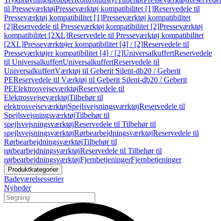
til Presseværktøj
Presseværktøj kompatibilitet [1]
Reservedele til
Presseværktøj kompatibilitet [1]
Presseværktøj kompatibilitet
[2]
Reservedele til Presseværktøj kompatibilitet [2]
Presseværktøj
kompatibilitet [2XL]
Reservedele til Presseværktøj kompatibilitet
[2XL]
Presseværktøjer kompatibilitet [4] / [2]
Reservedele til
Presseværktøjer kompatibilitet [4] / [2]
Universalkuffert
Reservedele
til Universalkuffert
Universalkuffert
Reservedele til
Universalkuffert
Værktøj til Geberit Silent-db20 / Geberit
PE
Reservedele til Værktøj til Geberit Silent-db20 / Geberit
PE
Elektrosvejseværktøj
Reservedele til
Elektrosvejseværktøj
Tilbehør til
elektrosvejseværktøj
Spejlsvejsningsværktøj
Reservedele til
Spejlsvejsningsværktøj
Tilbehør til
spejlsvejsningsværktøj
Reservedele til Tilbehør til
spejlsvejsningsværktøj
Rørbearbejdningsværktøj
Reservedele til
Rørbearbejdningsværktøj
Tilbehør til
rørbearbejdningsværktøj
Reservedele til Tilbehør til
rørbearbejdningsværktøj
Fjernbetjeninger
Fjernbetjeninger
Produktkategorier
Badeværelsesserier
Nyheder