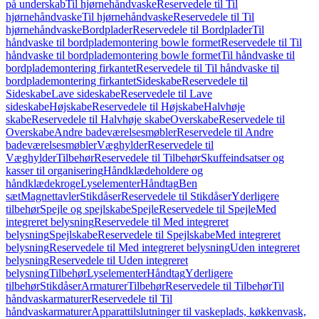
på underskab
Til hjørnehåndvaske
Reservedele til Til
hjørnehåndvaske
Til hjørnehåndvaske
Reservedele til Til
hjørnehåndvaske
Bordplader
Reservedele til Bordplader
Til
håndvaske til bordplademontering bowle formet
Reservedele til Til
håndvaske til bordplademontering bowle formet
Til håndvaske til
bordplademontering firkantet
Reservedele til Til håndvaske til
bordplademontering firkantet
Sideskabe
Reservedele til
Sideskabe
Lave sideskabe
Reservedele til Lave
sideskabe
Højskabe
Reservedele til Højskabe
Halvhøje
skabe
Reservedele til Halvhøje skabe
Overskabe
Reservedele til
Overskabe
Andre badeværelsesmøbler
Reservedele til Andre
badeværelsesmøbler
Væghylder
Reservedele til
Væghylder
Tilbehør
Reservedele til Tilbehør
Skuffeindsatser og
kasser til organisering
Håndklædeholdere og
håndklædekroge
Lyselementer
Håndtag
Ben
sæt
Magnettavler
Stikdåser
Reservedele til Stikdåser
Yderligere
tilbehør
Spejle og spejlskabe
Spejle
Reservedele til Spejle
Med
integreret belysning
Reservedele til Med integreret
belysning
Spejlskabe
Reservedele til Spejlskabe
Med integreret
belysning
Reservedele til Med integreret belysning
Uden integreret
belysning
Reservedele til Uden integreret
belysning
Tilbehør
Lyselementer
Håndtag
Yderligere
tilbehør
Stikdåser
Armaturer
Tilbehør
Reservedele til Tilbehør
Til
håndvaskarmaturer
Reservedele til Til
håndvaskarmaturer
Apparattilslutninger til vaskeplads, køkkenvask,