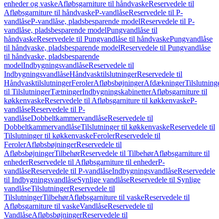
enheder og vaske
Afløbsgarniture til håndvaske
Reservedele til
Afløbsgarniture til håndvaske
P-vandlåse
Reservedele til P-
vandlåse
P-vandlåse, pladsbesparende model
Reservedele til P-
vandlåse, pladsbesparende model
Pungvandlåse til
håndvaske
Reservedele til Pungvandlåse til håndvaske
Pungvandlåse
til håndvaske, pladsbesparende model
Reservedele til Pungvandlåse
til håndvaske, pladsbesparende
model
Indbygningsvandlåse
Reservedele til
Indbygningsvandlåse
Håndvasktilslutninger
Reservedele til
Håndvasktilslutninger
Feroler
Afløbsbøjninger
Afdækninger
Tilslutning
til Tilslutninger
Tætninger
Indbygningskabinetter
Afløbsgarniture til
køkkenvaske
Reservedele til Afløbsgarniture til køkkenvaske
P-
vandlåse
Reservedele til P-
vandlåse
Dobbeltkammervandlåse
Reservedele til
Dobbeltkammervandlåse
Tilslutninger til køkkenvaske
Reservedele til
Tilslutninger til køkkenvaske
Feroler
Reservedele til
Feroler
Afløbsbøjninger
Reservedele til
Afløbsbøjninger
Tilbehør
Reservedele til Tilbehør
Afløbsgarniture til
enheder
Reservedele til Afløbsgarniture til enheder
P-
vandlåse
Reservedele til P-vandlåse
Indbygningsvandlåse
Reservedele
til Indbygningsvandlåse
Synlige vandlåse
Reservedele til Synlige
vandlåse
Tilslutninger
Reservedele til
Tilslutninger
Tilbehør
Afløbsgarniture til vaske
Reservedele til
Afløbsgarniture til vaske
Vandlåse
Reservedele til
Vandlåse
Afløbsbøjninger
Reservedele til