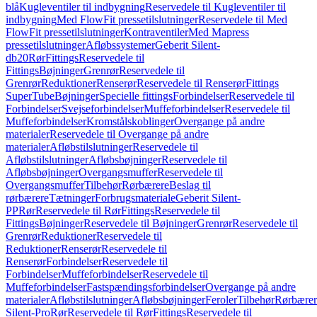
blå
Kugleventiler til indbygning
Reservedele til Kugleventiler til
indbygning
Med FlowFit pressetilslutninger
Reservedele til Med
FlowFit pressetilslutninger
Kontraventiler
Med Mapress
pressetilslutninger
Afløbssystemer
Geberit Silent-
db20
Rør
Fittings
Reservedele til
Fittings
Bøjninger
Grenrør
Reservedele til
Grenrør
Reduktioner
Renserør
Reservedele til Renserør
Fittings
SuperTube
Bøjninger
Specielle fittings
Forbindelser
Reservedele til
Forbindelser
Svejseforbindelser
Muffeforbindelser
Reservedele til
Muffeforbindelser
Kromstålskoblinger
Overgange på andre
materialer
Reservedele til Overgange på andre
materialer
Afløbstilslutninger
Reservedele til
Afløbstilslutninger
Afløbsbøjninger
Reservedele til
Afløbsbøjninger
Overgangsmuffer
Reservedele til
Overgangsmuffer
Tilbehør
Rørbærere
Beslag til
rørbærere
Tætninger
Forbrugsmateriale
Geberit Silent-
PP
Rør
Reservedele til Rør
Fittings
Reservedele til
Fittings
Bøjninger
Reservedele til Bøjninger
Grenrør
Reservedele til
Grenrør
Reduktioner
Reservedele til
Reduktioner
Renserør
Reservedele til
Renserør
Forbindelser
Reservedele til
Forbindelser
Muffeforbindelser
Reservedele til
Muffeforbindelser
Fastspændingsforbindelser
Overgange på andre
materialer
Afløbstilslutninger
Afløbsbøjninger
Feroler
Tilbehør
Rørbærer
Silent-Pro
Rør
Reservedele til Rør
Fittings
Reservedele til