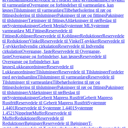
til varmeanlæg
Overgange og forbindelser til varmeanlæg, kan
løsnes
Tilslutninger til varmeanlæg
Tilbehør
Isolering til rør og
fittings
Isolering til tilslutninger
Pakninger til rør og fittings
Pakninger
til tilslutninger
Tætninger til fittings
Afdækninger til rør
Beslag til
rør
Systempakninger
Geberit Mepla
Systemrør ML
Systemrør
varmeanlæg ML
Fittings
Reservedele til
Fittings
Koblinger
Reservedele til Koblinger
Reduktioner
Reservedele
til Reduktioner
Vinkel
Reservedele til Vinkel
T-stykker
Reservedele til
T-stykker
Indvendig cirkulation
Reservedele til Indvendig
cirkulation
Overgange, faste
Reservedele til Overgange,
faste
Overgange og forbindelser, kan løsnes
Reservedele til
Overgange og forbindelser, kan
løsnes
Lukkeanordninger
Reservedele til
Lukkeanordninger
Tilslutninger
Reservedele til Tilslutninger
Fordeler
med gevindsamling
Tilslutninger til varmeanlæg
Reservedele til
Tilslutninger til varmeanlæg
Tilbehør
Isolering til rør og
fittings
Isolering til tilslutninger
Pakninger til rør og fittings
Pakninger
til tilslutninger
Afdækninger til rør
Beslag til
rør
Systempakninger
Geberit Mapress Rustfrit
Geberit Mapress
Rustfrit
Reservedele til Geberit Mapress Rustfrit
Systemrør
1.4401
Reservedele til Systemrør 1.4401
Systemrør
1.4521
Nippelrør
Muffer
Reservedele til
Muffer
Reduktioner
Reservedele til
Reduktioner
Bøjninger
Reservedele til Bøjninger
T-