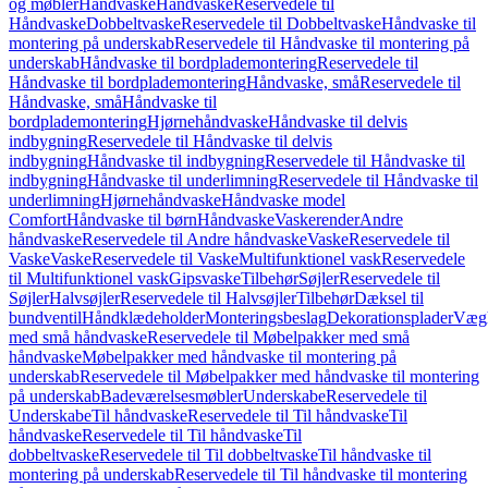
og møbler
Håndvaske
Håndvaske
Reservedele til
Håndvaske
Dobbeltvaske
Reservedele til Dobbeltvaske
Håndvaske til
montering på underskab
Reservedele til Håndvaske til montering på
underskab
Håndvaske til bordplademontering
Reservedele til
Håndvaske til bordplademontering
Håndvaske, små
Reservedele til
Håndvaske, små
Håndvaske til
bordplademontering
Hjørnehåndvaske
Håndvaske til delvis
indbygning
Reservedele til Håndvaske til delvis
indbygning
Håndvaske til indbygning
Reservedele til Håndvaske til
indbygning
Håndvaske til underlimning
Reservedele til Håndvaske til
underlimning
Hjørnehåndvaske
Håndvaske model
Comfort
Håndvaske til børn
Håndvaske
Vaskerender
Andre
håndvaske
Reservedele til Andre håndvaske
Vaske
Reservedele til
Vaske
Vaske
Reservedele til Vaske
Multifunktionel vask
Reservedele
til Multifunktionel vask
Gipsvaske
Tilbehør
Søjler
Reservedele til
Søjler
Halvsøjler
Reservedele til Halvsøjler
Tilbehør
Dæksel til
bundventil
Håndklædeholder
Monteringsbeslag
Dekorationsplader
Vægh
med små håndvaske
Reservedele til Møbelpakker med små
håndvaske
Møbelpakker med håndvaske til montering på
underskab
Reservedele til Møbelpakker med håndvaske til montering
på underskab
Badeværelsesmøbler
Underskabe
Reservedele til
Underskabe
Til håndvaske
Reservedele til Til håndvaske
Til
håndvaske
Reservedele til Til håndvaske
Til
dobbeltvaske
Reservedele til Til dobbeltvaske
Til håndvaske til
montering på underskab
Reservedele til Til håndvaske til montering