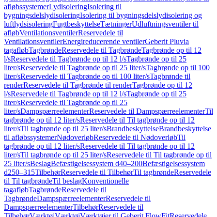
afløbssystemer
Lydisolering
Isolering til
bygningsdelslydisolering
Isolering til bygningsdelslydisolering og
luftlydsisolering
Fugtbeskyttelse
Tætninger
Udluftningsventiler til
afløb
Ventilationsventiler
Reservedele til
Ventilationsventiler
Energireducerende ventiler
Geberit Pluvia
tagafløb
Tagbrønde
Reservedele til Tagbrønde
Tagbrønde op til 12
l/s
Reservedele til Tagbrønde op til 12 l/s
Tagbrønde op til 25
liter/s
Reservedele til Tagbrønde op til 25 liter/s
Tagbrønde op til 100
liter/s
Reservedele til Tagbrønde op til 100 liter/s
Tagbrønde til
render
Reservedele til Tagbrønde til render
Tagbrønde op til 12
l/s
Reservedele til Tagbrønde op til 12 l/s
Tagbrønde op til 25
liter/s
Reservedele til Tagbrønde op til 25
liter/s
Dampspærreelementer
Reservedele til Dampspærreelementer
Til
tagbrønde op til 12 liter/s
Reservedele til Til tagbrønde op til 12
liter/s
Til tagbrønde op til 25 liter/s
Brandbeskyttelse
Brandbeskyttelse
til afløbssystemer
Nødoverløb
Reservedele til Nødoverløb
Til
tagbrønde op til 12 liter/s
Reservedele til Til tagbrønde op til 12
liter/s
Til tagbrønde op til 25 liter/s
Reservedele til Til tagbrønde op til
25 liter/s
Beslag
Befæstigelsessystem d40–200
Befæstigelsessystem
d250–315
Tilbehør
Reservedele til Tilbehør
Til tagbrønde
Reservedele
til Til tagbrønde
Til beslag
Konventionelle
tagafløb
Tagbrønde
Reservedele til
Tagbrønde
Dampspærreelementer
Reservedele til
Dampspærreelementer
Tilbehør
Reservedele til
Tilbehør
Værktøj
Værktøj
Værktøjer til Geberit FlowFit
Reservedele