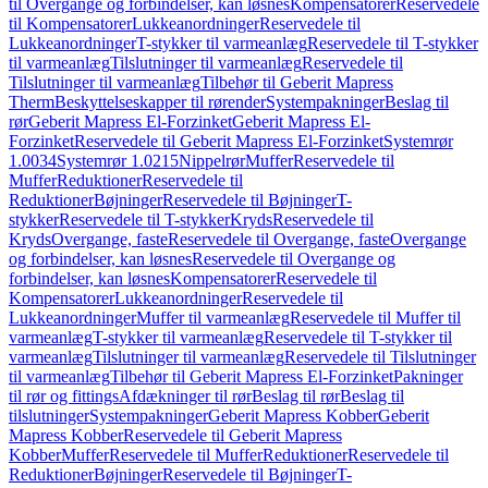
til Overgange og forbindelser, kan løsnes
Kompensatorer
Reservedele
til Kompensatorer
Lukkeanordninger
Reservedele til
Lukkeanordninger
T-stykker til varmeanlæg
Reservedele til T-stykker
til varmeanlæg
Tilslutninger til varmeanlæg
Reservedele til
Tilslutninger til varmeanlæg
Tilbehør til Geberit Mapress
Therm
Beskyttelseskapper til rørender
Systempakninger
Beslag til
rør
Geberit Mapress El-Forzinket
Geberit Mapress El-
Forzinket
Reservedele til Geberit Mapress El-Forzinket
Systemrør
1.0034
Systemrør 1.0215
Nippelrør
Muffer
Reservedele til
Muffer
Reduktioner
Reservedele til
Reduktioner
Bøjninger
Reservedele til Bøjninger
T-
stykker
Reservedele til T-stykker
Kryds
Reservedele til
Kryds
Overgange, faste
Reservedele til Overgange, faste
Overgange
og forbindelser, kan løsnes
Reservedele til Overgange og
forbindelser, kan løsnes
Kompensatorer
Reservedele til
Kompensatorer
Lukkeanordninger
Reservedele til
Lukkeanordninger
Muffer til varmeanlæg
Reservedele til Muffer til
varmeanlæg
T-stykker til varmeanlæg
Reservedele til T-stykker til
varmeanlæg
Tilslutninger til varmeanlæg
Reservedele til Tilslutninger
til varmeanlæg
Tilbehør til Geberit Mapress El-Forzinket
Pakninger
til rør og fittings
Afdækninger til rør
Beslag til rør
Beslag til
tilslutninger
Systempakninger
Geberit Mapress Kobber
Geberit
Mapress Kobber
Reservedele til Geberit Mapress
Kobber
Muffer
Reservedele til Muffer
Reduktioner
Reservedele til
Reduktioner
Bøjninger
Reservedele til Bøjninger
T-