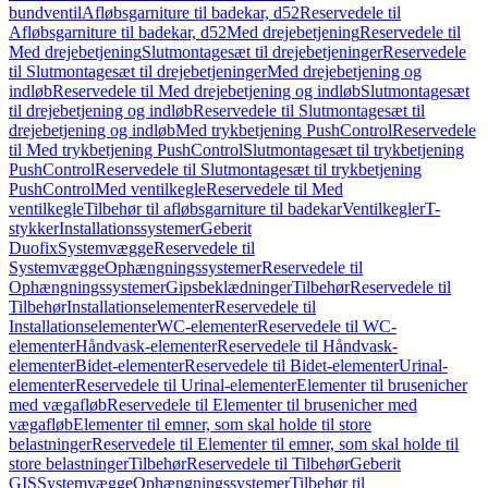
bundventil
Afløbsgarniture til badekar, d52
Reservedele til
Afløbsgarniture til badekar, d52
Med drejebetjening
Reservedele til
Med drejebetjening
Slutmontagesæt til drejebetjeninger
Reservedele
til Slutmontagesæt til drejebetjeninger
Med drejebetjening og
indløb
Reservedele til Med drejebetjening og indløb
Slutmontagesæt
til drejebetjening og indløb
Reservedele til Slutmontagesæt til
drejebetjening og indløb
Med trykbetjening PushControl
Reservedele
til Med trykbetjening PushControl
Slutmontagesæt til trykbetjening
PushControl
Reservedele til Slutmontagesæt til trykbetjening
PushControl
Med ventilkegle
Reservedele til Med
ventilkegle
Tilbehør til afløbsgarniture til badekar
Ventilkegler
T-
stykker
Installationssystemer
Geberit
Duofix
Systemvægge
Reservedele til
Systemvægge
Ophængningssystemer
Reservedele til
Ophængningssystemer
Gipsbeklædninger
Tilbehør
Reservedele til
Tilbehør
Installationselementer
Reservedele til
Installationselementer
WC-elementer
Reservedele til WC-
elementer
Håndvask-elementer
Reservedele til Håndvask-
elementer
Bidet-elementer
Reservedele til Bidet-elementer
Urinal-
elementer
Reservedele til Urinal-elementer
Elementer til brusenicher
med vægafløb
Reservedele til Elementer til brusenicher med
vægafløb
Elementer til emner, som skal holde til store
belastninger
Reservedele til Elementer til emner, som skal holde til
store belastninger
Tilbehør
Reservedele til Tilbehør
Geberit
GIS
Systemvægge
Ophængningssystemer
Tilbehør til