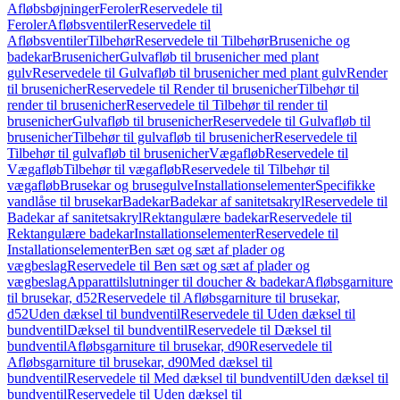
Afløbsbøjninger
Feroler
Reservedele til
Feroler
Afløbsventiler
Reservedele til
Afløbsventiler
Tilbehør
Reservedele til Tilbehør
Bruseniche og
badekar
Brusenicher
Gulvafløb til brusenicher med plant
gulv
Reservedele til Gulvafløb til brusenicher med plant gulv
Render
til brusenicher
Reservedele til Render til brusenicher
Tilbehør til
render til brusenicher
Reservedele til Tilbehør til render til
brusenicher
Gulvafløb til brusenicher
Reservedele til Gulvafløb til
brusenicher
Tilbehør til gulvafløb til brusenicher
Reservedele til
Tilbehør til gulvafløb til brusenicher
Vægafløb
Reservedele til
Vægafløb
Tilbehør til vægafløb
Reservedele til Tilbehør til
vægafløb
Brusekar og brusegulve
Installationselementer
Specifikke
vandlåse til brusekar
Badekar
Badekar af sanitetsakryl
Reservedele til
Badekar af sanitetsakryl
Rektangulære badekar
Reservedele til
Rektangulære badekar
Installationselementer
Reservedele til
Installationselementer
Ben sæt og sæt af plader og
vægbeslag
Reservedele til Ben sæt og sæt af plader og
vægbeslag
Apparattilslutninger til doucher & badekar
Afløbsgarniture
til brusekar, d52
Reservedele til Afløbsgarniture til brusekar,
d52
Uden dæksel til bundventil
Reservedele til Uden dæksel til
bundventil
Dæksel til bundventil
Reservedele til Dæksel til
bundventil
Afløbsgarniture til brusekar, d90
Reservedele til
Afløbsgarniture til brusekar, d90
Med dæksel til
bundventil
Reservedele til Med dæksel til bundventil
Uden dæksel til
bundventil
Reservedele til Uden dæksel til