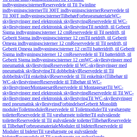
indbygningscisterner
Reservedele til Til Twinline
indbygningscisterner
Til 300T indbygningscisterner
Reservedele til
Til 300T indbygningscisterner
Tilbehør
Forbrugsmateriale
WC-
skyllestyringer med elektronisk skyllestyring
Reservedele til WC-
skyllestyringer med elektronisk skyllestyring
Til netdrift, til Geberit
Sigma indbygningscisterner 12 cm
Reservedele til Til netdrift, til
Geberit Sigma indbygningscisterner 12 cm
Til netdrift, til Geberit
Omega indbygningscisterner 12 cm
Reservedele til Til netdrift, til
Geberit Omega indbygningscisterner 12 cm
Til batteridrift, til Geberit
Sigma indbygningscisterner 12 cm
Reservedele til Til batteridrift, til
Geberit Sigma indbygningscisterner 12 cm
WC-skyllestyringer med
pneumatisk skyllestyring
Reservedele til WC-skyllestyringer med
pneumatisk skyllestyring
Til dobbeltskyl
Reservedele til Til
dobbeltskyl
Til enkeltskyl
Reservedele til Til enkeltskyl
Tilbehør til
WC-skyllestyringer
Reservedele til Tilbehør til WC-
skyllestyringer
Montagesæt
Reservedele til Montagesæt
Til WC-
skyllestyringer med elektronisk skyllestyring
Reservedele til Til WC-
skyllestyringer med elektronisk skyllestyring
Til WC-skyllestyringer
med pneumatisk skyllestyring
Forbindelser
Geberit Monolith
moduler
Toiletmoduler
Reservedele til Toiletmoduler
Til væghængte
toiletter
Reservedele til Til væghængte toiletter
Til gulvstående
toiletter
Reservedele til Til gulvstående toiletter
Tilbehør
Reservedele
til Tilbehør
Forbrugsmateriale
Moduler til bideter
Reservedele til
Moduler til bideter
Til væghængte og gulvstående
bideter
Reservedele til Til væghængte og gulvstående