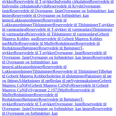
stykker
Reservedele til T-stykker
Indvendig cirkulation
Reservedele til
Indvendig cirkulation
Kryds
Reservedele til Kryds
Overgange,
faste
Reservedele til Overgange, faste
Overgange og forbindelser, kan
løsnes
Reservedele til Overgange og forbindelser, kan
løsnes
Lukkeanordninger
Reservedele til
Lukkeanordninger
Tilslutninger
Reservedele til Tilslutninger
T-stykker
til varmeanlæg
Reservedele til T-stykker til varmeanlæg
Tilslutninger
til varmeanlæg
Reservedele til Tilslutninger til varmeanlæg
Geberit
Mapress Kobber, gas
Reservedele til Geberit Mapress Kobber,
gas
Muffer
Reservedele til Muffer
Reduktioner
Reservedele til
Reduktioner
Bøjninger
Reservedele til Bøjninger
T-
stykker
Reservedele til T-stykker
Overgange, faste
Reservedele til
Overgange, faste
Overgange og forbindelser, kan løsnes
Reservedele
til Overgange og forbindelser, kan
løsnes
Lukkeanordninger
Reservedele til
Lukkeanordninger
Tilslutninger
Reservedele til Tilslutninger
Tilbehør
til Geberit Mapress Kobber
Isolering til tilslutninger
Pakninger til rør
og fittings
Afdækninger til rør
Beslag til rør
Systempakninger
Geberit
Mapress CuNiFe
Geberit Mapress CuNiFe
Reservedele til Geberit
Mapress CuNiFe
Systemrør 2.1972
Muffer
Reservedele til
Muffer
Reduktioner
Reservedele til
Reduktioner
Bøjninger
Reservedele til Bøjninger
T-
stykker
Reservedele til T-stykker
Overgange, faste
Reservedele til
Overgange, faste
Overgange og forbindelser, kan løsnes
Reservedele
til Overgange og forbindelser, kan