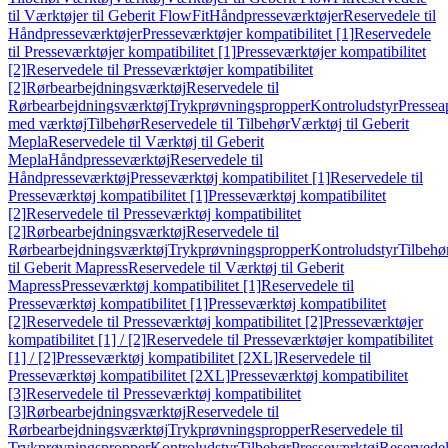
til Værktøjer til Geberit FlowFit
Håndpresseværktøjer
Reservedele til
Håndpresseværktøjer
Presseværktøjer kompatibilitet [1]
Reservedele
til Presseværktøjer kompatibilitet [1]
Presseværktøjer kompatibilitet
[2]
Reservedele til Presseværktøjer kompatibilitet
[2]
Rørbearbejdningsværktøj
Reservedele til
Rørbearbejdningsværktøj
Trykprøvningspropper
Kontroludstyr
Pressea
med værktøj
Tilbehør
Reservedele til Tilbehør
Værktøj til Geberit
Mepla
Reservedele til Værktøj til Geberit
Mepla
Håndpresseværktøj
Reservedele til
Håndpresseværktøj
Presseværktøj kompatibilitet [1]
Reservedele til
Presseværktøj kompatibilitet [1]
Presseværktøj kompatibilitet
[2]
Reservedele til Presseværktøj kompatibilitet
[2]
Rørbearbejdningsværktøj
Reservedele til
Rørbearbejdningsværktøj
Trykprøvningspropper
Kontroludstyr
Tilbehø
til Geberit Mapress
Reservedele til Værktøj til Geberit
Mapress
Presseværktøj kompatibilitet [1]
Reservedele til
Presseværktøj kompatibilitet [1]
Presseværktøj kompatibilitet
[2]
Reservedele til Presseværktøj kompatibilitet [2]
Presseværktøjer
kompatibilitet [1] / [2]
Reservedele til Presseværktøjer kompatibilitet
[1] / [2]
Presseværktøj kompatibilitet [2XL]
Reservedele til
Presseværktøj kompatibilitet [2XL]
Presseværktøj kompatibilitet
[3]
Reservedele til Presseværktøj kompatibilitet
[3]
Rørbearbejdningsværktøj
Reservedele til
Rørbearbejdningsværktøj
Trykprøvningspropper
Reservedele til
Trykprøvningspropper
Kontroludstyr
Tilbehør
Presseværktøj
Reservede