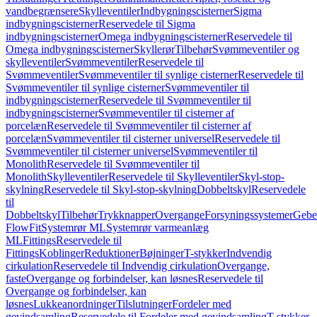
vandbegrænsere
Skylleventiler
Indbygningscisterner
Sigma
indbygningscisterner
Reservedele til Sigma
indbygningscisterner
Omega indbygningscisterner
Reservedele til
Omega indbygningscisterner
Skyllerør
Tilbehør
Svømmeventiler og
skylleventiler
Svømmeventiler
Reservedele til
Svømmeventiler
Svømmeventiler til synlige cisterner
Reservedele til
Svømmeventiler til synlige cisterner
Svømmeventiler til
indbygningscisterner
Reservedele til Svømmeventiler til
indbygningscisterner
Svømmeventiler til cisterner af
porcelæn
Reservedele til Svømmeventiler til cisterner af
porcelæn
Svømmeventiler til cisterner universel
Reservedele til
Svømmeventiler til cisterner universel
Svømmeventiler til
Monolith
Reservedele til Svømmeventiler til
Monolith
Skylleventiler
Reservedele til Skylleventiler
Skyl-stop-
skylning
Reservedele til Skyl-stop-skylning
Dobbeltskyl
Reservedele
til
Dobbeltskyl
Tilbehør
Trykknapper
Overgange
Forsyningssystemer
Geber
FlowFit
Systemrør ML
Systemrør varmeanlæg
ML
Fittings
Reservedele til
Fittings
Koblinger
Reduktioner
Bøjninger
T-stykker
Indvendig
cirkulation
Reservedele til Indvendig cirkulation
Overgange,
faste
Overgange og forbindelser, kan løsnes
Reservedele til
Overgange og forbindelser, kan
løsnes
Lukkeanordninger
Tilslutninger
Fordeler med
gevindsamling
Reservedele til Fordeler med gevindsamling
T-stykker