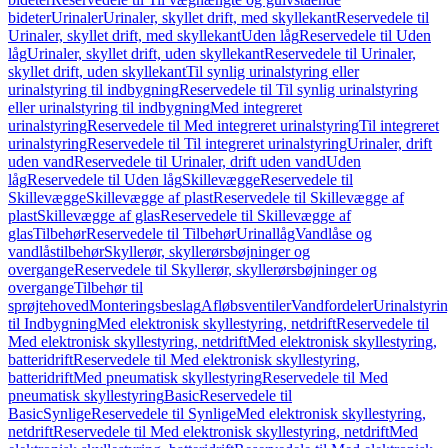
bideter
Urinaler
Urinaler, skyllet drift, med skyllekant
Reservedele til
Urinaler, skyllet drift, med skyllekant
Uden låg
Reservedele til Uden
låg
Urinaler, skyllet drift, uden skyllekant
Reservedele til Urinaler,
skyllet drift, uden skyllekant
Til synlig urinalstyring eller
urinalstyring til indbygning
Reservedele til Til synlig urinalstyring
eller urinalstyring til indbygning
Med integreret
urinalstyring
Reservedele til Med integreret urinalstyring
Til integreret
urinalstyring
Reservedele til Til integreret urinalstyring
Urinaler, drift
uden vand
Reservedele til Urinaler, drift uden vand
Uden
låg
Reservedele til Uden låg
Skillevægge
Reservedele til
Skillevægge
Skillevægge af plast
Reservedele til Skillevægge af
plast
Skillevægge af glas
Reservedele til Skillevægge af
glas
Tilbehør
Reservedele til Tilbehør
Urinallåg
Vandlåse og
vandlåstilbehør
Skyllerør, skyllerørsbøjninger og
overgange
Reservedele til Skyllerør, skyllerørsbøjninger og
overgange
Tilbehør til
sprøjtehoved
Monteringsbeslag
Afløbsventiler
Vandfordeler
Urinalstyri
til Indbygning
Med elektronisk skyllestyring, netdrift
Reservedele til
Med elektronisk skyllestyring, netdrift
Med elektronisk skyllestyring,
batteridrift
Reservedele til Med elektronisk skyllestyring,
batteridrift
Med pneumatisk skyllestyring
Reservedele til Med
pneumatisk skyllestyring
Basic
Reservedele til
Basic
Synlige
Reservedele til Synlige
Med elektronisk skyllestyring,
netdrift
Reservedele til Med elektronisk skyllestyring, netdrift
Med