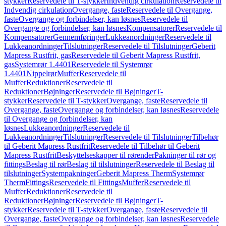
stykker
Reservedele til T-stykker
Indvendig cirkulation
Reservedele til
Indvendig cirkulation
Overgange, faste
Reservedele til Overgange,
faste
Overgange og forbindelser, kan løsnes
Reservedele til
Overgange og forbindelser, kan løsnes
Kompensatorer
Reservedele til
Kompensatorer
Gennemføringer
Lukkeanordninger
Reservedele til
Lukkeanordninger
Tilslutninger
Reservedele til Tilslutninger
Geberit
Mapress Rustfrit, gas
Reservedele til Geberit Mapress Rustfrit,
gas
Systemrør 1.4401
Reservedele til Systemrør
1.4401
Nippelrør
Muffer
Reservedele til
Muffer
Reduktioner
Reservedele til
Reduktioner
Bøjninger
Reservedele til Bøjninger
T-
stykker
Reservedele til T-stykker
Overgange, faste
Reservedele til
Overgange, faste
Overgange og forbindelser, kan løsnes
Reservedele
til Overgange og forbindelser, kan
løsnes
Lukkeanordninger
Reservedele til
Lukkeanordninger
Tilslutninger
Reservedele til Tilslutninger
Tilbehør
til Geberit Mapress Rustfrit
Reservedele til Tilbehør til Geberit
Mapress Rustfrit
Beskyttelseskapper til rørender
Pakninger til rør og
fittings
Beslag til rør
Beslag til tilslutninger
Reservedele til Beslag til
tilslutninger
Systempakninger
Geberit Mapress Therm
Systemrør
Therm
Fittings
Reservedele til Fittings
Muffer
Reservedele til
Muffer
Reduktioner
Reservedele til
Reduktioner
Bøjninger
Reservedele til Bøjninger
T-
stykker
Reservedele til T-stykker
Overgange, faste
Reservedele til
Overgange, faste
Overgange og forbindelser, kan løsnes
Reservedele