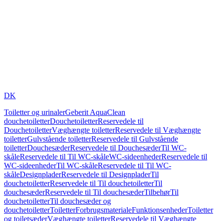
DK
Toiletter og urinaler
Geberit AquaClean
douchetoiletter
Douchetoiletter
Reservedele til
Douchetoiletter
Væghængte toiletter
Reservedele til Væghængte
toiletter
Gulvstående toiletter
Reservedele til Gulvstående
toiletter
Douchesæder
Reservedele til Douchesæder
Til WC-
skåle
Reservedele til Til WC-skåle
WC-sideenheder
Reservedele til
WC-sideenheder
Til WC-skåle
Reservedele til Til WC-
skåle
Designplader
Reservedele til Designplader
Til
douchetoiletter
Reservedele til Til douchetoiletter
Til
douchesæder
Reservedele til Til douchesæder
Tilbehør
Til
douchetoiletter
Til douchesæder og
douchetoiletter
Toiletter
Forbrugsmateriale
Funktionsenheder
Toiletter
og toiletsæder
Væghængte toiletter
Reservedele til Væghængte