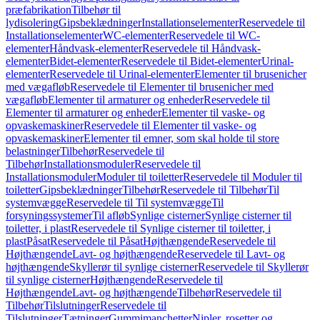
præfabrikation
Tilbehør til
lydisolering
Gipsbeklædninger
Installationselementer
Reservedele til
Installationselementer
WC-elementer
Reservedele til WC-
elementer
Håndvask-elementer
Reservedele til Håndvask-
elementer
Bidet-elementer
Reservedele til Bidet-elementer
Urinal-
elementer
Reservedele til Urinal-elementer
Elementer til brusenicher
med vægafløb
Reservedele til Elementer til brusenicher med
vægafløb
Elementer til armaturer og enheder
Reservedele til
Elementer til armaturer og enheder
Elementer til vaske- og
opvaskemaskiner
Reservedele til Elementer til vaske- og
opvaskemaskiner
Elementer til emner, som skal holde til store
belastninger
Tilbehør
Reservedele til
Tilbehør
Installationsmoduler
Reservedele til
Installationsmoduler
Moduler til toiletter
Reservedele til Moduler til
toiletter
Gipsbeklædninger
Tilbehør
Reservedele til Tilbehør
Til
systemvægge
Reservedele til Til systemvægge
Til
forsyningssystemer
Til afløb
Synlige cisterner
Synlige cisterner til
toiletter, i plast
Reservedele til Synlige cisterner til toiletter, i
plast
Påsat
Reservedele til Påsat
Højthængende
Reservedele til
Højthængende
Lavt- og højthængende
Reservedele til Lavt- og
højthængende
Skyllerør til synlige cisterner
Reservedele til Skyllerør
til synlige cisterner
Højthængende
Reservedele til
Højthængende
Lavt- og højthængende
Tilbehør
Reservedele til
Tilbehør
Tilslutninger
Reservedele til
Tilslutninger
Tætninger
Gummimanchetter
Nipler, rosetter og