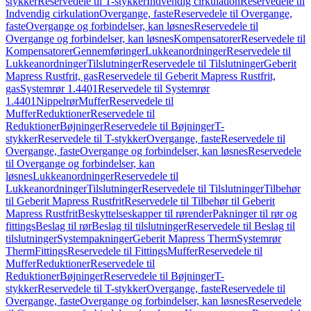
stykker
Reservedele til T-stykker
Indvendig cirkulation
Reservedele til
Indvendig cirkulation
Overgange, faste
Reservedele til Overgange,
faste
Overgange og forbindelser, kan løsnes
Reservedele til
Overgange og forbindelser, kan løsnes
Kompensatorer
Reservedele til
Kompensatorer
Gennemføringer
Lukkeanordninger
Reservedele til
Lukkeanordninger
Tilslutninger
Reservedele til Tilslutninger
Geberit
Mapress Rustfrit, gas
Reservedele til Geberit Mapress Rustfrit,
gas
Systemrør 1.4401
Reservedele til Systemrør
1.4401
Nippelrør
Muffer
Reservedele til
Muffer
Reduktioner
Reservedele til
Reduktioner
Bøjninger
Reservedele til Bøjninger
T-
stykker
Reservedele til T-stykker
Overgange, faste
Reservedele til
Overgange, faste
Overgange og forbindelser, kan løsnes
Reservedele
til Overgange og forbindelser, kan
løsnes
Lukkeanordninger
Reservedele til
Lukkeanordninger
Tilslutninger
Reservedele til Tilslutninger
Tilbehør
til Geberit Mapress Rustfrit
Reservedele til Tilbehør til Geberit
Mapress Rustfrit
Beskyttelseskapper til rørender
Pakninger til rør og
fittings
Beslag til rør
Beslag til tilslutninger
Reservedele til Beslag til
tilslutninger
Systempakninger
Geberit Mapress Therm
Systemrør
Therm
Fittings
Reservedele til Fittings
Muffer
Reservedele til
Muffer
Reduktioner
Reservedele til
Reduktioner
Bøjninger
Reservedele til Bøjninger
T-
stykker
Reservedele til T-stykker
Overgange, faste
Reservedele til
Overgange, faste
Overgange og forbindelser, kan løsnes
Reservedele