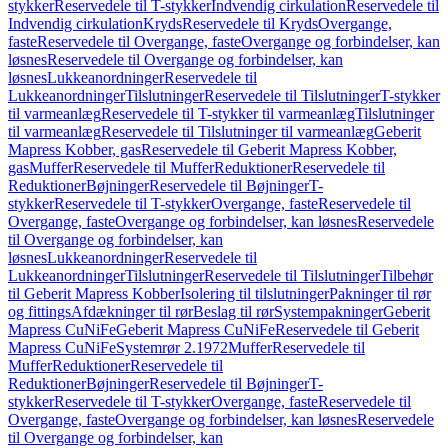
stykker
Reservedele til T-stykker
Indvendig cirkulation
Reservedele til
Indvendig cirkulation
Kryds
Reservedele til Kryds
Overgange,
faste
Reservedele til Overgange, faste
Overgange og forbindelser, kan
løsnes
Reservedele til Overgange og forbindelser, kan
løsnes
Lukkeanordninger
Reservedele til
Lukkeanordninger
Tilslutninger
Reservedele til Tilslutninger
T-stykker
til varmeanlæg
Reservedele til T-stykker til varmeanlæg
Tilslutninger
til varmeanlæg
Reservedele til Tilslutninger til varmeanlæg
Geberit
Mapress Kobber, gas
Reservedele til Geberit Mapress Kobber,
gas
Muffer
Reservedele til Muffer
Reduktioner
Reservedele til
Reduktioner
Bøjninger
Reservedele til Bøjninger
T-
stykker
Reservedele til T-stykker
Overgange, faste
Reservedele til
Overgange, faste
Overgange og forbindelser, kan løsnes
Reservedele
til Overgange og forbindelser, kan
løsnes
Lukkeanordninger
Reservedele til
Lukkeanordninger
Tilslutninger
Reservedele til Tilslutninger
Tilbehør
til Geberit Mapress Kobber
Isolering til tilslutninger
Pakninger til rør
og fittings
Afdækninger til rør
Beslag til rør
Systempakninger
Geberit
Mapress CuNiFe
Geberit Mapress CuNiFe
Reservedele til Geberit
Mapress CuNiFe
Systemrør 2.1972
Muffer
Reservedele til
Muffer
Reduktioner
Reservedele til
Reduktioner
Bøjninger
Reservedele til Bøjninger
T-
stykker
Reservedele til T-stykker
Overgange, faste
Reservedele til
Overgange, faste
Overgange og forbindelser, kan løsnes
Reservedele
til Overgange og forbindelser, kan