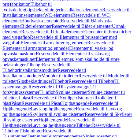
præfabrikation
Tilbehør til
lydisolering
Gipsbeklædninger
Installationselementer
Reservedele til
Installationselementer
WC-elementer
Reservedele til WC-
elementer
Håndvask-elementer
Reservedele til Håndvask-
elementer
Bidet-elementer
Reservedele til Bidet-elementer
Urinal-
elementer
Reservedele til Urinal-elementer
Elementer til brusenicher
med vægafløb
Reservedele til Elementer til brusenicher med
vægafløb
Elementer til armaturer og enheder
Reservedele til
Elementer til armaturer og enheder
Elementer til vaske- og
opvaskemaskiner
Reservedele til Elementer til vaske- og
opvaskemaskiner
Elementer til emner, som skal holde til store
belastninger
Tilbehør
Reservedele til
Tilbehør
Installationsmoduler
Reservedele til
Installationsmoduler
Moduler til toiletter
Reservedele til Moduler til
toiletter
Gipsbeklædninger
Tilbehør
Reservedele til Tilbehør
Til
systemvægge
Reservedele til Til systemvægge
Til
forsyningssystemer
Til afløb
Synlige cisterner
Synlige cisterner til
toiletter, i plast
Reservedele til Synlige cisterner til toiletter, i
plast
Påsat
Reservedele til Påsat
Højthængende
Reservedele til
Højthængende
Lavt- og højthængende
Reservedele til Lavt- og
højthængende
Skyllerør til synlige cisterner
Reservedele til Skyllerør
til synlige cisterner
Højthængende
Reservedele til
Højthængende
Lavt- og højthængende
Tilbehør
Reservedele til
Tilbehør
Tilslutninger
Reservedele til
Tilslutninger
Tætninger
Gummimanchetter
Nipler, rosetter og