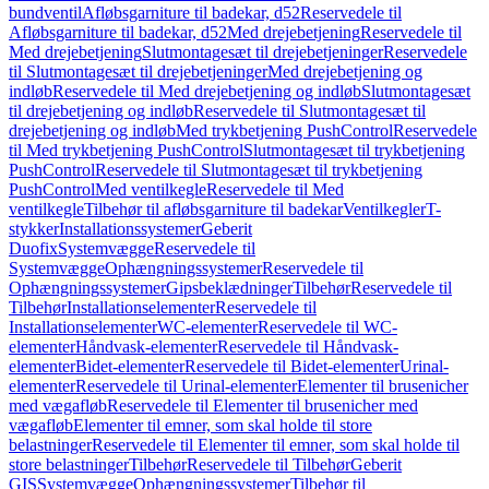
bundventil
Afløbsgarniture til badekar, d52
Reservedele til
Afløbsgarniture til badekar, d52
Med drejebetjening
Reservedele til
Med drejebetjening
Slutmontagesæt til drejebetjeninger
Reservedele
til Slutmontagesæt til drejebetjeninger
Med drejebetjening og
indløb
Reservedele til Med drejebetjening og indløb
Slutmontagesæt
til drejebetjening og indløb
Reservedele til Slutmontagesæt til
drejebetjening og indløb
Med trykbetjening PushControl
Reservedele
til Med trykbetjening PushControl
Slutmontagesæt til trykbetjening
PushControl
Reservedele til Slutmontagesæt til trykbetjening
PushControl
Med ventilkegle
Reservedele til Med
ventilkegle
Tilbehør til afløbsgarniture til badekar
Ventilkegler
T-
stykker
Installationssystemer
Geberit
Duofix
Systemvægge
Reservedele til
Systemvægge
Ophængningssystemer
Reservedele til
Ophængningssystemer
Gipsbeklædninger
Tilbehør
Reservedele til
Tilbehør
Installationselementer
Reservedele til
Installationselementer
WC-elementer
Reservedele til WC-
elementer
Håndvask-elementer
Reservedele til Håndvask-
elementer
Bidet-elementer
Reservedele til Bidet-elementer
Urinal-
elementer
Reservedele til Urinal-elementer
Elementer til brusenicher
med vægafløb
Reservedele til Elementer til brusenicher med
vægafløb
Elementer til emner, som skal holde til store
belastninger
Reservedele til Elementer til emner, som skal holde til
store belastninger
Tilbehør
Reservedele til Tilbehør
Geberit
GIS
Systemvægge
Ophængningssystemer
Tilbehør til