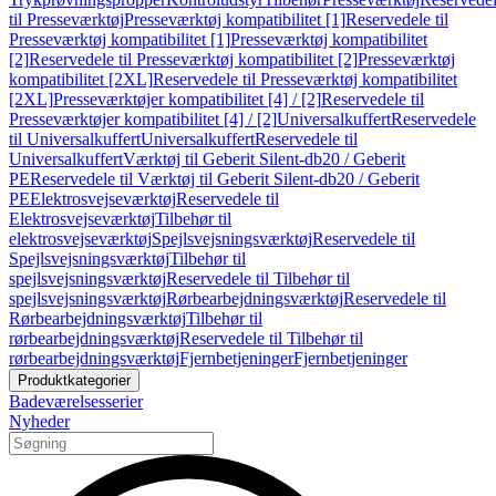
til Presseværktøj
Presseværktøj kompatibilitet [1]
Reservedele til
Presseværktøj kompatibilitet [1]
Presseværktøj kompatibilitet
[2]
Reservedele til Presseværktøj kompatibilitet [2]
Presseværktøj
kompatibilitet [2XL]
Reservedele til Presseværktøj kompatibilitet
[2XL]
Presseværktøjer kompatibilitet [4] / [2]
Reservedele til
Presseværktøjer kompatibilitet [4] / [2]
Universalkuffert
Reservedele
til Universalkuffert
Universalkuffert
Reservedele til
Universalkuffert
Værktøj til Geberit Silent-db20 / Geberit
PE
Reservedele til Værktøj til Geberit Silent-db20 / Geberit
PE
Elektrosvejseværktøj
Reservedele til
Elektrosvejseværktøj
Tilbehør til
elektrosvejseværktøj
Spejlsvejsningsværktøj
Reservedele til
Spejlsvejsningsværktøj
Tilbehør til
spejlsvejsningsværktøj
Reservedele til Tilbehør til
spejlsvejsningsværktøj
Rørbearbejdningsværktøj
Reservedele til
Rørbearbejdningsværktøj
Tilbehør til
rørbearbejdningsværktøj
Reservedele til Tilbehør til
rørbearbejdningsværktøj
Fjernbetjeninger
Fjernbetjeninger
Produktkategorier
Badeværelsesserier
Nyheder