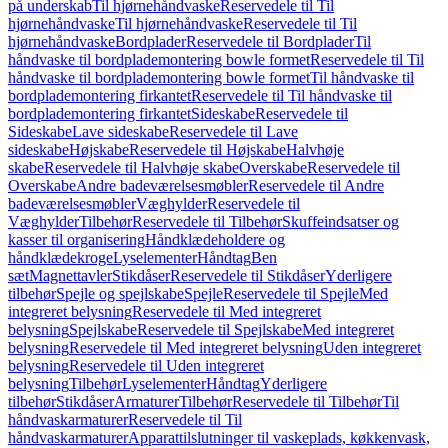
på underskab
Til hjørnehåndvaske
Reservedele til Til
hjørnehåndvaske
Til hjørnehåndvaske
Reservedele til Til
hjørnehåndvaske
Bordplader
Reservedele til Bordplader
Til
håndvaske til bordplademontering bowle formet
Reservedele til Til
håndvaske til bordplademontering bowle formet
Til håndvaske til
bordplademontering firkantet
Reservedele til Til håndvaske til
bordplademontering firkantet
Sideskabe
Reservedele til
Sideskabe
Lave sideskabe
Reservedele til Lave
sideskabe
Højskabe
Reservedele til Højskabe
Halvhøje
skabe
Reservedele til Halvhøje skabe
Overskabe
Reservedele til
Overskabe
Andre badeværelsesmøbler
Reservedele til Andre
badeværelsesmøbler
Væghylder
Reservedele til
Væghylder
Tilbehør
Reservedele til Tilbehør
Skuffeindsatser og
kasser til organisering
Håndklædeholdere og
håndklædekroge
Lyselementer
Håndtag
Ben
sæt
Magnettavler
Stikdåser
Reservedele til Stikdåser
Yderligere
tilbehør
Spejle og spejlskabe
Spejle
Reservedele til Spejle
Med
integreret belysning
Reservedele til Med integreret
belysning
Spejlskabe
Reservedele til Spejlskabe
Med integreret
belysning
Reservedele til Med integreret belysning
Uden integreret
belysning
Reservedele til Uden integreret
belysning
Tilbehør
Lyselementer
Håndtag
Yderligere
tilbehør
Stikdåser
Armaturer
Tilbehør
Reservedele til Tilbehør
Til
håndvaskarmaturer
Reservedele til Til
håndvaskarmaturer
Apparattilslutninger til vaskeplads, køkkenvask,