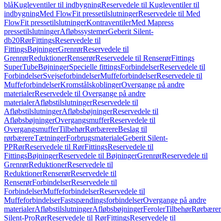
blå
Kugleventiler til indbygning
Reservedele til Kugleventiler til
indbygning
Med FlowFit pressetilslutninger
Reservedele til Med
FlowFit pressetilslutninger
Kontraventiler
Med Mapress
pressetilslutninger
Afløbssystemer
Geberit Silent-
db20
Rør
Fittings
Reservedele til
Fittings
Bøjninger
Grenrør
Reservedele til
Grenrør
Reduktioner
Renserør
Reservedele til Renserør
Fittings
SuperTube
Bøjninger
Specielle fittings
Forbindelser
Reservedele til
Forbindelser
Svejseforbindelser
Muffeforbindelser
Reservedele til
Muffeforbindelser
Kromstålskoblinger
Overgange på andre
materialer
Reservedele til Overgange på andre
materialer
Afløbstilslutninger
Reservedele til
Afløbstilslutninger
Afløbsbøjninger
Reservedele til
Afløbsbøjninger
Overgangsmuffer
Reservedele til
Overgangsmuffer
Tilbehør
Rørbærere
Beslag til
rørbærere
Tætninger
Forbrugsmateriale
Geberit Silent-
PP
Rør
Reservedele til Rør
Fittings
Reservedele til
Fittings
Bøjninger
Reservedele til Bøjninger
Grenrør
Reservedele til
Grenrør
Reduktioner
Reservedele til
Reduktioner
Renserør
Reservedele til
Renserør
Forbindelser
Reservedele til
Forbindelser
Muffeforbindelser
Reservedele til
Muffeforbindelser
Fastspændingsforbindelser
Overgange på andre
materialer
Afløbstilslutninger
Afløbsbøjninger
Feroler
Tilbehør
Rørbærer
Silent-Pro
Rør
Reservedele til Rør
Fittings
Reservedele til