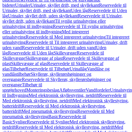
bideter
Urinaler
Urinaler, skyllet drift, med skyllekant
Reservedele til
Urinaler, skyllet drift, med skyllekant
Uden låg
Reservedele til Uden
låg
Urinaler, skyllet drift, uden skyllekant
Reservedele til Urinaler,
skyllet drift, uden skyllekant
Til synlig urinalstyring eller
urinalstyring til indbygning
Reservedele til Til synlig urinalstyring
eller urinalstyring til indbygning
Med integreret
urinalstyring
Reservedele til Med integreret urinalstyring
Til integreret
urinalstyring
Reservedele til Til integreret urinalstyring
Urinaler, drift
uden vand
Reservedele til Urinaler, drift uden vand
Uden
låg
Reservedele til Uden låg
Skillevægge
Reservedele til
Skillevægge
Skillevægge af plast
Reservedele til Skillevægge af
plast
Skillevægge af glas
Reservedele til Skillevægge af
glas
Tilbehør
Reservedele til Tilbehør
Urinallåg
Vandlåse og
vandlåstilbehør
Skyllerør, skyllerørsbøjninger og
overgange
Reservedele til Skyllerør, skyllerørsbøjninger og
overgange
Tilbehør til
sprøjtehoved
Monteringsbeslag
Afløbsventiler
Vandfordeler
Urinalstyri
til Indbygning
Med elektronisk skyllestyring, netdrift
Reservedele til
Med elektronisk skyllestyring, netdrift
Med elektronisk skyllestyring,
batteridrift
Reservedele til Med elektronisk skyllestyring,
batteridrift
Med pneumatisk skyllestyring
Reservedele til Med
pneumatisk skyllestyring
Basic
Reservedele til
Basic
Synlige
Reservedele til Synlige
Med elektronisk skyllestyring,
netdrift
Reservedele til Med elektronisk skyllestyring, netdrift
Med