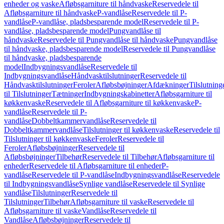
enheder og vaske
Afløbsgarniture til håndvaske
Reservedele til
Afløbsgarniture til håndvaske
P-vandlåse
Reservedele til P-
vandlåse
P-vandlåse, pladsbesparende model
Reservedele til P-
vandlåse, pladsbesparende model
Pungvandlåse til
håndvaske
Reservedele til Pungvandlåse til håndvaske
Pungvandlåse
til håndvaske, pladsbesparende model
Reservedele til Pungvandlåse
til håndvaske, pladsbesparende
model
Indbygningsvandlåse
Reservedele til
Indbygningsvandlåse
Håndvasktilslutninger
Reservedele til
Håndvasktilslutninger
Feroler
Afløbsbøjninger
Afdækninger
Tilslutning
til Tilslutninger
Tætninger
Indbygningskabinetter
Afløbsgarniture til
køkkenvaske
Reservedele til Afløbsgarniture til køkkenvaske
P-
vandlåse
Reservedele til P-
vandlåse
Dobbeltkammervandlåse
Reservedele til
Dobbeltkammervandlåse
Tilslutninger til køkkenvaske
Reservedele til
Tilslutninger til køkkenvaske
Feroler
Reservedele til
Feroler
Afløbsbøjninger
Reservedele til
Afløbsbøjninger
Tilbehør
Reservedele til Tilbehør
Afløbsgarniture til
enheder
Reservedele til Afløbsgarniture til enheder
P-
vandlåse
Reservedele til P-vandlåse
Indbygningsvandlåse
Reservedele
til Indbygningsvandlåse
Synlige vandlåse
Reservedele til Synlige
vandlåse
Tilslutninger
Reservedele til
Tilslutninger
Tilbehør
Afløbsgarniture til vaske
Reservedele til
Afløbsgarniture til vaske
Vandlåse
Reservedele til
Vandlåse
Afløbsbøjninger
Reservedele til