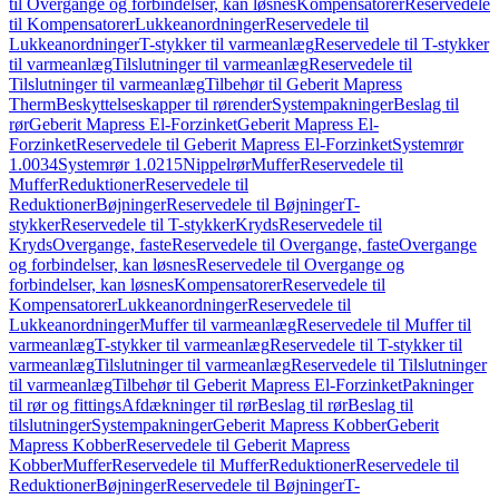
til Overgange og forbindelser, kan løsnes
Kompensatorer
Reservedele
til Kompensatorer
Lukkeanordninger
Reservedele til
Lukkeanordninger
T-stykker til varmeanlæg
Reservedele til T-stykker
til varmeanlæg
Tilslutninger til varmeanlæg
Reservedele til
Tilslutninger til varmeanlæg
Tilbehør til Geberit Mapress
Therm
Beskyttelseskapper til rørender
Systempakninger
Beslag til
rør
Geberit Mapress El-Forzinket
Geberit Mapress El-
Forzinket
Reservedele til Geberit Mapress El-Forzinket
Systemrør
1.0034
Systemrør 1.0215
Nippelrør
Muffer
Reservedele til
Muffer
Reduktioner
Reservedele til
Reduktioner
Bøjninger
Reservedele til Bøjninger
T-
stykker
Reservedele til T-stykker
Kryds
Reservedele til
Kryds
Overgange, faste
Reservedele til Overgange, faste
Overgange
og forbindelser, kan løsnes
Reservedele til Overgange og
forbindelser, kan løsnes
Kompensatorer
Reservedele til
Kompensatorer
Lukkeanordninger
Reservedele til
Lukkeanordninger
Muffer til varmeanlæg
Reservedele til Muffer til
varmeanlæg
T-stykker til varmeanlæg
Reservedele til T-stykker til
varmeanlæg
Tilslutninger til varmeanlæg
Reservedele til Tilslutninger
til varmeanlæg
Tilbehør til Geberit Mapress El-Forzinket
Pakninger
til rør og fittings
Afdækninger til rør
Beslag til rør
Beslag til
tilslutninger
Systempakninger
Geberit Mapress Kobber
Geberit
Mapress Kobber
Reservedele til Geberit Mapress
Kobber
Muffer
Reservedele til Muffer
Reduktioner
Reservedele til
Reduktioner
Bøjninger
Reservedele til Bøjninger
T-