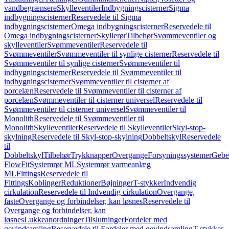
vandbegrænsere
Skylleventiler
Indbygningscisterner
Sigma
indbygningscisterner
Reservedele til Sigma
indbygningscisterner
Omega indbygningscisterner
Reservedele til
Omega indbygningscisterner
Skyllerør
Tilbehør
Svømmeventiler og
skylleventiler
Svømmeventiler
Reservedele til
Svømmeventiler
Svømmeventiler til synlige cisterner
Reservedele til
Svømmeventiler til synlige cisterner
Svømmeventiler til
indbygningscisterner
Reservedele til Svømmeventiler til
indbygningscisterner
Svømmeventiler til cisterner af
porcelæn
Reservedele til Svømmeventiler til cisterner af
porcelæn
Svømmeventiler til cisterner universel
Reservedele til
Svømmeventiler til cisterner universel
Svømmeventiler til
Monolith
Reservedele til Svømmeventiler til
Monolith
Skylleventiler
Reservedele til Skylleventiler
Skyl-stop-
skylning
Reservedele til Skyl-stop-skylning
Dobbeltskyl
Reservedele
til
Dobbeltskyl
Tilbehør
Trykknapper
Overgange
Forsyningssystemer
Geber
FlowFit
Systemrør ML
Systemrør varmeanlæg
ML
Fittings
Reservedele til
Fittings
Koblinger
Reduktioner
Bøjninger
T-stykker
Indvendig
cirkulation
Reservedele til Indvendig cirkulation
Overgange,
faste
Overgange og forbindelser, kan løsnes
Reservedele til
Overgange og forbindelser, kan
løsnes
Lukkeanordninger
Tilslutninger
Fordeler med
gevindsamling
Reservedele til Fordeler med gevindsamling
T-stykker