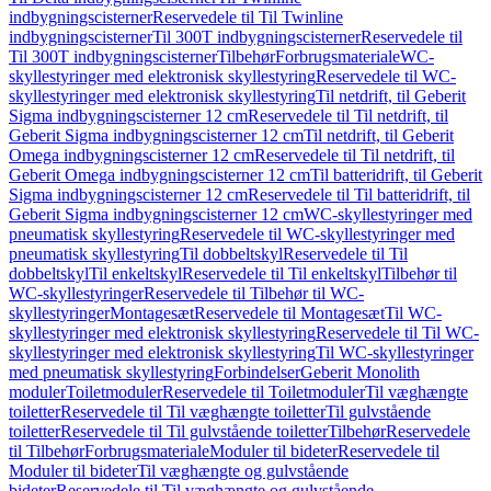
indbygningscisterner
Reservedele til Til Twinline
indbygningscisterner
Til 300T indbygningscisterner
Reservedele til
Til 300T indbygningscisterner
Tilbehør
Forbrugsmateriale
WC-
skyllestyringer med elektronisk skyllestyring
Reservedele til WC-
skyllestyringer med elektronisk skyllestyring
Til netdrift, til Geberit
Sigma indbygningscisterner 12 cm
Reservedele til Til netdrift, til
Geberit Sigma indbygningscisterner 12 cm
Til netdrift, til Geberit
Omega indbygningscisterner 12 cm
Reservedele til Til netdrift, til
Geberit Omega indbygningscisterner 12 cm
Til batteridrift, til Geberit
Sigma indbygningscisterner 12 cm
Reservedele til Til batteridrift, til
Geberit Sigma indbygningscisterner 12 cm
WC-skyllestyringer med
pneumatisk skyllestyring
Reservedele til WC-skyllestyringer med
pneumatisk skyllestyring
Til dobbeltskyl
Reservedele til Til
dobbeltskyl
Til enkeltskyl
Reservedele til Til enkeltskyl
Tilbehør til
WC-skyllestyringer
Reservedele til Tilbehør til WC-
skyllestyringer
Montagesæt
Reservedele til Montagesæt
Til WC-
skyllestyringer med elektronisk skyllestyring
Reservedele til Til WC-
skyllestyringer med elektronisk skyllestyring
Til WC-skyllestyringer
med pneumatisk skyllestyring
Forbindelser
Geberit Monolith
moduler
Toiletmoduler
Reservedele til Toiletmoduler
Til væghængte
toiletter
Reservedele til Til væghængte toiletter
Til gulvstående
toiletter
Reservedele til Til gulvstående toiletter
Tilbehør
Reservedele
til Tilbehør
Forbrugsmateriale
Moduler til bideter
Reservedele til
Moduler til bideter
Til væghængte og gulvstående
bideter
Reservedele til Til væghængte og gulvstående