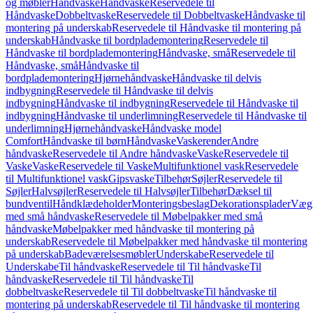
og møbler
Håndvaske
Håndvaske
Reservedele til
Håndvaske
Dobbeltvaske
Reservedele til Dobbeltvaske
Håndvaske til
montering på underskab
Reservedele til Håndvaske til montering på
underskab
Håndvaske til bordplademontering
Reservedele til
Håndvaske til bordplademontering
Håndvaske, små
Reservedele til
Håndvaske, små
Håndvaske til
bordplademontering
Hjørnehåndvaske
Håndvaske til delvis
indbygning
Reservedele til Håndvaske til delvis
indbygning
Håndvaske til indbygning
Reservedele til Håndvaske til
indbygning
Håndvaske til underlimning
Reservedele til Håndvaske til
underlimning
Hjørnehåndvaske
Håndvaske model
Comfort
Håndvaske til børn
Håndvaske
Vaskerender
Andre
håndvaske
Reservedele til Andre håndvaske
Vaske
Reservedele til
Vaske
Vaske
Reservedele til Vaske
Multifunktionel vask
Reservedele
til Multifunktionel vask
Gipsvaske
Tilbehør
Søjler
Reservedele til
Søjler
Halvsøjler
Reservedele til Halvsøjler
Tilbehør
Dæksel til
bundventil
Håndklædeholder
Monteringsbeslag
Dekorationsplader
Vægh
med små håndvaske
Reservedele til Møbelpakker med små
håndvaske
Møbelpakker med håndvaske til montering på
underskab
Reservedele til Møbelpakker med håndvaske til montering
på underskab
Badeværelsesmøbler
Underskabe
Reservedele til
Underskabe
Til håndvaske
Reservedele til Til håndvaske
Til
håndvaske
Reservedele til Til håndvaske
Til
dobbeltvaske
Reservedele til Til dobbeltvaske
Til håndvaske til
montering på underskab
Reservedele til Til håndvaske til montering