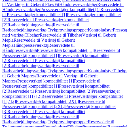
til Værktøjer til Geberit FlowFit
Håndpresseværktøjer
Reservedele til
Håndpresseværktøjer
Presseværktøjer kompatibilitet [1]
Reservedele
til Presseværktøjer kompatibilitet [1]
Presseværktøjer kompatibilitet
[2]
Reservedele til Presseværktøjer kompatibilitet
[2]
Rørbearbejdningsværktøj
Reservedele til
Rørbearbejdningsværktøj
Trykprøvningspropper
Kontroludstyr
Pressea
med værktøj
Tilbehør
Reservedele til Tilbehør
Værktøj til Geberit
Mepla
Reservedele til Værktøj til Geberit
Mepla
Håndpresseværktøj
Reservedele til
Håndpresseværktøj
Presseværktøj kompatibilitet [1]
Reservedele til
Presseværktøj kompatibilitet [1]
Presseværktøj kompatibilitet
[2]
Reservedele til Presseværktøj kompatibilitet
[2]
Rørbearbejdningsværktøj
Reservedele til
Rørbearbejdningsværktøj
Trykprøvningspropper
Kontroludstyr
Tilbehø
til Geberit Mapress
Reservedele til Værktøj til Geberit
Mapress
Presseværktøj kompatibilitet [1]
Reservedele til
Presseværktøj kompatibilitet [1]
Presseværktøj kompatibilitet
[2]
Reservedele til Presseværktøj kompatibilitet [2]
Presseværktøjer
kompatibilitet [1] / [2]
Reservedele til Presseværktøjer kompatibilitet
[1] / [2]
Presseværktøj kompatibilitet [2XL]
Reservedele til
Presseværktøj kompatibilitet [2XL]
Presseværktøj kompatibilitet
[3]
Reservedele til Presseværktøj kompatibilitet
[3]
Rørbearbejdningsværktøj
Reservedele til
Rørbearbejdningsværktøj
Trykprøvningspropper
Reservedele til
Trykprøvningspropper
Kontroludstyr
Tilbehør
Presseværktøj
Reservede