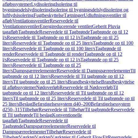
afløbssystemer
Lydisolering
Isolering til
bygningsdelslydisolering
Isolering til bygningsdelslydisolering og
luftlydsisolering
Fugtbeskyttelse
Tætninger
Udluftningsventiler til
afløb
Ventilationsventiler
Reservedele til
Ventilationsventiler
Energireducerende ventiler
Geberit Pluvia
tagafløb
Tagbrønde
Reservedele til Tagbrønde
Tagbrønde op til 12
l/s
Reservedele til Tagbrønde op til 12 l/s
Tagbrønde op til 25
liter/s
Reservedele til Tagbrønde op til 25 liter/s
Tagbrønde op til 100
liter/s
Reservedele til Tagbrønde op til 100 liter/s
Tagbrønde til
render
Reservedele til Tagbrønde til render
Tagbrønde op til 12
l/s
Reservedele til Tagbrønde op til 12 l/s
Tagbrønde op til 25
liter/s
Reservedele til Tagbrønde op til 25
liter/s
Dampspærreelementer
Reservedele til Dampspærreelementer
Til
tagbrønde op til 12 liter/s
Reservedele til Til tagbrønde op til 12
liter/s
Til tagbrønde op til 25 liter/s
Brandbeskyttelse
Brandbeskyttelse
til afløbssystemer
Nødoverløb
Reservedele til Nødoverløb
Til
tagbrønde op til 12 liter/s
Reservedele til Til tagbrønde op til 12
liter/s
Til tagbrønde op til 25 liter/s
Reservedele til Til tagbrønde op til
25 liter/s
Beslag
Befæstigelsessystem d40–200
Befæstigelsessystem
d250–315
Tilbehør
Reservedele til Tilbehør
Til tagbrønde
Reservedele
til Til tagbrønde
Til beslag
Konventionelle
tagafløb
Tagbrønde
Reservedele til
Tagbrønde
Dampspærreelementer
Reservedele til
Dampspærreelementer
Tilbehør
Reservedele til
Tilbehør
Værktøj
Værktøj
Værktøjer til Geberit FlowFit
Reservedele