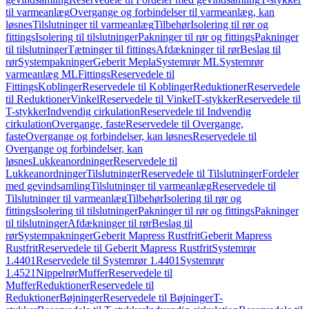
til varmeanlæg
Overgange og forbindelser til varmeanlæg, kan
løsnes
Tilslutninger til varmeanlæg
Tilbehør
Isolering til rør og
fittings
Isolering til tilslutninger
Pakninger til rør og fittings
Pakninger
til tilslutninger
Tætninger til fittings
Afdækninger til rør
Beslag til
rør
Systempakninger
Geberit Mepla
Systemrør ML
Systemrør
varmeanlæg ML
Fittings
Reservedele til
Fittings
Koblinger
Reservedele til Koblinger
Reduktioner
Reservedele
til Reduktioner
Vinkel
Reservedele til Vinkel
T-stykker
Reservedele til
T-stykker
Indvendig cirkulation
Reservedele til Indvendig
cirkulation
Overgange, faste
Reservedele til Overgange,
faste
Overgange og forbindelser, kan løsnes
Reservedele til
Overgange og forbindelser, kan
løsnes
Lukkeanordninger
Reservedele til
Lukkeanordninger
Tilslutninger
Reservedele til Tilslutninger
Fordeler
med gevindsamling
Tilslutninger til varmeanlæg
Reservedele til
Tilslutninger til varmeanlæg
Tilbehør
Isolering til rør og
fittings
Isolering til tilslutninger
Pakninger til rør og fittings
Pakninger
til tilslutninger
Afdækninger til rør
Beslag til
rør
Systempakninger
Geberit Mapress Rustfrit
Geberit Mapress
Rustfrit
Reservedele til Geberit Mapress Rustfrit
Systemrør
1.4401
Reservedele til Systemrør 1.4401
Systemrør
1.4521
Nippelrør
Muffer
Reservedele til
Muffer
Reduktioner
Reservedele til
Reduktioner
Bøjninger
Reservedele til Bøjninger
T-