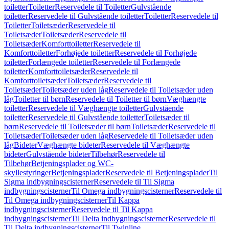
toiletter
Toiletter
Reservedele til Toiletter
Gulvstående
toiletter
Reservedele til Gulvstående toiletter
Toiletter
Reservedele til
Toiletter
Toiletsæder
Reservedele til
Toiletsæder
Toiletsæder
Reservedele til
Toiletsæder
Komforttoiletter
Reservedele til
Komforttoiletter
Forhøjede toiletter
Reservedele til Forhøjede
toiletter
Forlængede toiletter
Reservedele til Forlængede
toiletter
Komforttoiletsæder
Reservedele til
Komforttoiletsæder
Toiletsæder
Reservedele til
Toiletsæder
Toiletsæder uden låg
Reservedele til Toiletsæder uden
låg
Toiletter til børn
Reservedele til Toiletter til børn
Væghængte
toiletter
Reservedele til Væghængte toiletter
Gulvstående
toiletter
Reservedele til Gulvstående toiletter
Toiletsæder til
børn
Reservedele til Toiletsæder til børn
Toiletsæder
Reservedele til
Toiletsæder
Toiletsæder uden låg
Reservedele til Toiletsæder uden
låg
Bideter
Væghængte bideter
Reservedele til Væghængte
bideter
Gulvstående bideter
Tilbehør
Reservedele til
Tilbehør
Betjeningsplader og WC-
skyllestyringer
Betjeningsplader
Reservedele til Betjeningsplader
Til
Sigma indbygningscisterner
Reservedele til Til Sigma
indbygningscisterner
Til Omega indbygningscisterner
Reservedele til
Til Omega indbygningscisterner
Til Kappa
indbygningscisterner
Reservedele til Til Kappa
indbygningscisterner
Til Delta indbygningscisterner
Reservedele til
Til Delta indbygningscisterner
Til Twinline