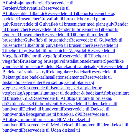
Afløbsbøjninger
Feroler
Reservedele til
Feroler
Afløbsventiler
Reservedele til
Afløbsventiler
Tilbehør
Reservedele til Tilbehør
Bruseniche og
badekar
Brusenicher
Gulvafløb til brusenicher med plant
gulv
Reservedele til Gulvafløb til brusenicher med plant gulv
Render
til brusenicher
Reservedele til Render til brusenicher
Tilbehør til
render til brusenicher
Reservedele til Tilbehør til render til
brusenicher
Gulvafløb til brusenicher
Reservedele til Gulvafløb til
brusenicher
Tilbehør til gulvafløb til brusenicher
Reservedele til
Tilbehør til gulvafløb til brusenicher
Vægafløb
Reservedele til
Vægafløb
Tilbehør til vægafløb
Reservedele til Tilbehør til
vægafløb
Brusekar og brusegulve
Installationselementer
Specifikke
vandlåse til brusekar
Badekar
Badekar af sanitetsakryl
Reservedele til
Badekar af sanitetsakryl
Rektangulære badekar
Reservedele til
Rektangulære badekar
Installationselementer
Reservedele til
Installationselementer
Ben sæt og sæt af plader og
vægbeslag
Reservedele til Ben sæt og sæt af plader og
vægbeslag
Apparattilslutninger til doucher & badekar
Afløbsgarniture
til brusekar, d52
Reservedele til Afløbsgarniture til brusekar,
d52
Uden dæksel til bundventil
Reservedele til Uden dæksel til
bundventil
Dæksel til bundventil
Reservedele til Dæksel til
bundventil
Afløbsgarniture til brusekar, d90
Reservedele til
Afløbsgarniture til brusekar, d90
Med dæksel til
bundventil
Reservedele til Med dæksel til bundventil
Uden dæksel til
bundventil
Reservedele til Uden dæksel til