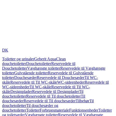
DK
Toiletter og urinaler
Geberit AquaClean
douchetoiletter
Douchetoiletter
Reservedele til
Douchetoiletter
Væghængte toiletter
Reservedele til Væghængte
toiletter
Gulvstående toiletter
Reservedele til Gulvstående
toiletter
Douchesæder
Reservedele til Douchesæder
Til WC-
skåle
Reservedele til Til WC-skåle
WC-sideenheder
Reservedele til
WC-sideenheder
Til WC-skåle
Reservedele til Til WC-
skåle
Designplader
Reservedele til Designplader
Til
douchetoiletter
Reservedele til Til douchetoiletter
Til
douchesæder
Reservedele til Til douchesæder
Tilbehør
Til
douchetoiletter
Til douchesæder og
douchetoiletter
Toiletter
Forbrugsmateriale
Funktionsenheder
Toiletter
og toiletsæder
Væghængte toiletter
Reservedele til Væghængte