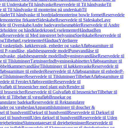
 til Underskabe
Til håndvaske
Reservedele til Til håndvaske
Til
 til Til håndvaske til montering på underskab
Til
plader
Til håndvaske til bordplademontering bowle formet
Reservedele
demontering firkantet
Sideskabe
Reservedele til Sideskabe
Lave
ele til Overskabe
Andre badeværelsesmøbler
Reservedele til Andre
eholdere og håndklædekroge
Lyselementer
Håndtag
Ben
ng
Reservedele til Med integreret belysning
Spejlskabe
Reservedele til
ing
Tilbehør
Lyselementer
Håndtag
Yderligere
til vaskeplads, køkkenvask, enheder og vaske
Afløbsgarniture til
til P-vandlåse, pladsbesparende model
Pungvandlåse til
håndvaske, pladsbesparende model
Indbygningsvandlåse
Reservedele til
 til Tilslutninger
Tætninger
Indbygningskabinetter
Afløbsgarniture til
Dobbeltkammervandlåse
Tilslutninger til køkkenvaske
Reservedele til
løbsgarniture til enheder
Reservedele til Afløbsgarniture til enheder
P-
se
Tilslutninger
Reservedele til Tilslutninger
Tilbehør
Afløbsgarniture til
edele til Feroler
Afløbsventiler
Reservedele til
lvafløb til brusenicher med plant gulv
Render til
il brusenicher
Reservedele til Gulvafløb til brusenicher
Tilbehør til
le til Tilbehør til vægafløb
Brusekar og
angulære badekar
Reservedele til Rektangulære
plader og vægbeslag
Apparattilslutninger til doucher &
el til bundventil
Dæksel til bundventil
Reservedele til Dæksel til
el til bundventil
Uden dæksel til bundventil
Reservedele til Uden
rejebetjening
Slutmontagesæt til drejebetjeninger
Reservedele til
ng og indløb
Reservedele til Slutmontagesæt til drejebetjening og