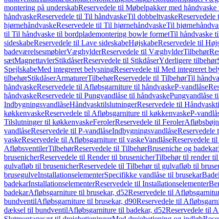
montering på underskab
Reservedele til Møbelpakker med håndvaske t
håndvaske
Reservedele til Til håndvaske
Til dobbeltvaske
Reservedele t
hjørnehåndvaske
Reservedele til Til hjørnehåndvaske
Til hjørnehåndva
til Til håndvaske til bordplademontering bowle formet
Til håndvaske t
sideskabe
Reservedele til Lave sideskabe
Højskabe
Reservedele til Høj
badeværelsesmøbler
Væghylder
Reservedele til Væghylder
Tilbehør
Res
sæt
Magnettavler
Stikdåser
Reservedele til Stikdåser
Yderligere tilbehør
Spejlskabe
Med integreret belysning
Reservedele til Med integreret be
tilbehør
Stikdåser
Armaturer
Tilbehør
Reservedele til Tilbehør
Til håndv
håndvaske
Reservedele til Afløbsgarniture til håndvaske
P-vandlåse
Res
håndvaske
Reservedele til Pungvandlåse til håndvaske
Pungvandlåse t
Indbygningsvandlåse
Håndvasktilslutninger
Reservedele til Håndvaskti
køkkenvaske
Reservedele til Afløbsgarniture til køkkenvaske
P-vandlå
Tilslutninger til køkkenvaske
Feroler
Reservedele til Feroler
Afløbsbøjn
vandlåse
Reservedele til P-vandlåse
Indbygningsvandlåse
Reservedele 
vaske
Reservedele til Afløbsgarniture til vaske
Vandlåse
Reservedele ti
Afløbsventiler
Tilbehør
Reservedele til Tilbehør
Bruseniche og badekar
brusenicher
Reservedele til Render til brusenicher
Tilbehør til render ti
gulvafløb til brusenicher
Reservedele til Tilbehør til gulvafløb til brus
brusegulve
Installationselementer
Specifikke vandlåse til brusekar
Bade
badekar
Installationselementer
Reservedele til Installationselementer
Ben
badekar
Afløbsgarniture til brusekar, d52
Reservedele til Afløbsgarnitur
bundventil
Afløbsgarniture til brusekar, d90
Reservedele til Afløbsgarni
dæksel til bundventil
Afløbsgarniture til badekar, d52
Reservedele til A
Slutmontagesæt til drejebetjeninger
Med drejebetjening og indløb
Reser