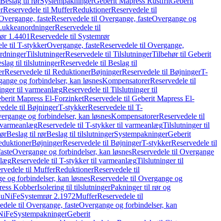
Beslag til rør
Systempakninger
Geberit Mapress Rustfrit
Geberit
r
Reservedele til Muffer
Reduktioner
Reservedele til
Overgange, faste
Reservedele til Overgange, faste
Overgange og
Lukkeanordninger
Reservedele til
ør 1.4401
Reservedele til Systemrør
le til T-stykker
Overgange, faste
Reservedele til Overgange,
rdninger
Tilslutninger
Reservedele til Tilslutninger
Tilbehør til Geberit
slag til tilslutninger
Reservedele til Beslag til
er
Reservedele til Reduktioner
Bøjninger
Reservedele til Bøjninger
T-
gange og forbindelser, kan løsnes
Kompensatorer
Reservedele til
ninger til varmeanlæg
Reservedele til Tilslutninger til
berit Mapress El-Forzinket
Reservedele til Geberit Mapress El-
edele til Bøjninger
T-stykker
Reservedele til T-
vergange og forbindelser, kan løsnes
Kompensatorer
Reservedele til
l varmeanlæg
Reservedele til T-stykker til varmeanlæg
Tilslutninger til
rør
Beslag til rør
Beslag til tilslutninger
Systempakninger
Geberit
eduktioner
Bøjninger
Reservedele til Bøjninger
T-stykker
Reservedele til
aste
Overgange og forbindelser, kan løsnes
Reservedele til Overgange
nlæg
Reservedele til T-stykker til varmeanlæg
Tilslutninger til
rvedele til Muffer
Reduktioner
Reservedele til
 og forbindelser, kan løsnes
Reservedele til Overgange og
press Kobber
Isolering til tilslutninger
Pakninger til rør og
 CuNiFe
Systemrør 2.1972
Muffer
Reservedele til
edele til Overgange, faste
Overgange og forbindelser, kan
uNiFe
Systempakninger
Geberit