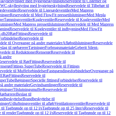
skyllestyringer med hygiejneskylning
Reservedele til Cisterner og
og WC-skyllestyring med hygiejneskylning
Reservedele til Tilbehør til
ædeventiler
Reservedele til Ligesædeventiler
Med Mapress
ninger
Reservedele til Med FlowFit pressetilslutninger
Med Mepla
ger
Tømningsventiler
Kugleventiler
Reservedele til Kugleventiler
Med
lutninger
Med Mapress pressetilslutninger
Reservedele til Med Mapress
ygning
Reservedele til Kugleventiler til indbygning
Med FlowFit
t-db20
Rør
Fittings
Reservedele til
Forbindelser
Reservedele til
dele til Overgange på andre materialer
Afløbstilslutninger
Reservedele
slag til rørbærere
Tætninger
Forbrugsmateriale
Geberit Silent-
vedele til Reduktioner
Renserør
Reservedele til
å andre
eservedele til Rør
Fittings
Reservedele til
enserør
Fittings SuperTube
Reservedele til Fittings
rvedele til Muffeforbindelser
Fastspændingsforbindelser
Overgange på
PE
Rør
Fittings
Reservedele til
SuperTube
Bøjninger
Specielle fittings
Forbindelser
Reservedele til
på andre materialer
Gevindsamlinger
Reservedele til
øjninger
Tilslutningsmuffer
Reservedele til
Rørbærere
Beslag til
ndbeskyttelse
Brandbeskyttelse til
inger
Udluftningsventiler til afløb
Ventilationsventiler
Reservedele til
til Tagbrønde op til 12 l/s
Tagbrønde op til 25 liter/s
Reservedele til
 til render
Tagbrønde op til 12 l/s
Reservedele til Tagbrønde op til 12