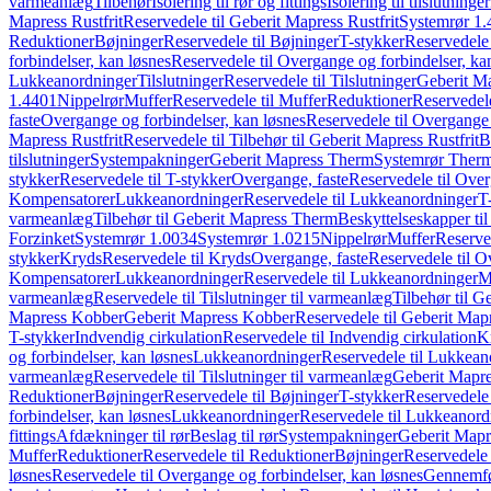
varmeanlæg
Tilbehør
Isolering til rør og fittings
Isolering til tilslutninger
Mapress Rustfrit
Reservedele til Geberit Mapress Rustfrit
Systemrør 1.
Reduktioner
Bøjninger
Reservedele til Bøjninger
T-stykker
Reservedele 
forbindelser, kan løsnes
Reservedele til Overgange og forbindelser, ka
Lukkeanordninger
Tilslutninger
Reservedele til Tilslutninger
Geberit Ma
1.4401
Nippelrør
Muffer
Reservedele til Muffer
Reduktioner
Reservedele
faste
Overgange og forbindelser, kan løsnes
Reservedele til Overgange 
Mapress Rustfrit
Reservedele til Tilbehør til Geberit Mapress Rustfrit
B
tilslutninger
Systempakninger
Geberit Mapress Therm
Systemrør Ther
stykker
Reservedele til T-stykker
Overgange, faste
Reservedele til Over
Kompensatorer
Lukkeanordninger
Reservedele til Lukkeanordninger
T
varmeanlæg
Tilbehør til Geberit Mapress Therm
Beskyttelseskapper til
Forzinket
Systemrør 1.0034
Systemrør 1.0215
Nippelrør
Muffer
Reserve
stykker
Kryds
Reservedele til Kryds
Overgange, faste
Reservedele til O
Kompensatorer
Lukkeanordninger
Reservedele til Lukkeanordninger
M
varmeanlæg
Reservedele til Tilslutninger til varmeanlæg
Tilbehør til G
Mapress Kobber
Geberit Mapress Kobber
Reservedele til Geberit Ma
T-stykker
Indvendig cirkulation
Reservedele til Indvendig cirkulation
K
og forbindelser, kan løsnes
Lukkeanordninger
Reservedele til Lukkean
varmeanlæg
Reservedele til Tilslutninger til varmeanlæg
Geberit Mapre
Reduktioner
Bøjninger
Reservedele til Bøjninger
T-stykker
Reservedele 
forbindelser, kan løsnes
Lukkeanordninger
Reservedele til Lukkeanord
fittings
Afdækninger til rør
Beslag til rør
Systempakninger
Geberit Map
Muffer
Reduktioner
Reservedele til Reduktioner
Bøjninger
Reservedele 
løsnes
Reservedele til Overgange og forbindelser, kan løsnes
Gennemfø