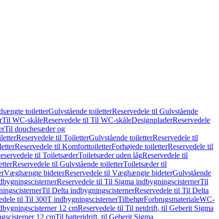
hængte toiletter
Gulvstående toiletter
Reservedele til Gulvstående
r
Til WC-skåle
Reservedele til Til WC-skåle
Designplader
Reservedele
er
Til douchesæder og
letter
Reservedele til Toiletter
Gulvstående toiletter
Reservedele til
etter
Reservedele til Komforttoiletter
Forhøjede toiletter
Reservedele til
eservedele til Toiletsæder
Toiletsæder uden låg
Reservedele til
etter
Reservedele til Gulvstående toiletter
Toiletsæder til
er
Væghængte bideter
Reservedele til Væghængte bideter
Gulvstående
dbygningscisterner
Reservedele til Til Sigma indbygningscisterner
Til
ningscisterner
Til Delta indbygningscisterner
Reservedele til Til Delta
dele til Til 300T indbygningscisterner
Tilbehør
Forbrugsmateriale
WC-
indbygningscisterner 12 cm
Reservedele til Til netdrift, til Geberit Sigma
ingscisterner 12 cm
Til batteridrift, til Geberit Sigma