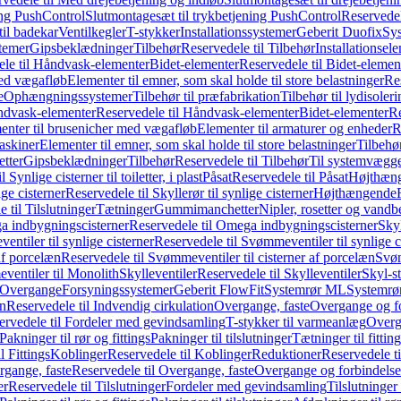
ing PushControl
Slutmontagesæt til trykbetjening PushControl
Reservedel
til badekar
Ventilkegler
T-stykker
Installationssystemer
Geberit Duofix
Sy
temer
Gipsbeklædninger
Tilbehør
Reservedele til Tilbehør
Installationsel
ele til Håndvask-elementer
Bidet-elementer
Reservedele til Bidet-elemen
med vægafløb
Elementer til emner, som skal holde til store belastninger
Res
e
Ophængningssystemer
Tilbehør til præfabrikation
Tilbehør til lydisoler
dvask-elementer
Reservedele til Håndvask-elementer
Bidet-elementer
Re
menter til brusenicher med vægafløb
Elementer til armaturer og enheder
R
askiner
Elementer til emner, som skal holde til store belastninger
Tilbehø
etter
Gipsbeklædninger
Tilbehør
Reservedele til Tilbehør
Til systemvægg
 Synlige cisterner til toiletter, i plast
Påsat
Reservedele til Påsat
Højthæn
ige cisterner
Reservedele til Skyllerør til synlige cisterner
Højthængende
 til Tilslutninger
Tætninger
Gummimanchetter
Nipler, rosetter og vand
 indbygningscisterner
Reservedele til Omega indbygningscisterner
Skyl
ntiler til synlige cisterner
Reservedele til Svømmeventiler til synlige c
af porcelæn
Reservedele til Svømmeventiler til cisterner af porcelæn
Svøm
ventiler til Monolith
Skylleventiler
Reservedele til Skylleventiler
Skyl-s
Overgange
Forsyningssystemer
Geberit FlowFit
Systemrør ML
Systemrø
on
Reservedele til Indvendig cirkulation
Overgange, faste
Overgange og fo
ervedele til Fordeler med gevindsamling
T-stykker til varmeanlæg
Overg
Pakninger til rør og fittings
Pakninger til tilslutninger
Tætninger til fittin
l Fittings
Koblinger
Reservedele til Koblinger
Reduktioner
Reservedele t
gange, faste
Reservedele til Overgange, faste
Overgange og forbindelser
er
Reservedele til Tilslutninger
Fordeler med gevindsamling
Tilslutninger