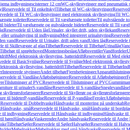
it Sigma indbygningscisterner 12 cm
WC-skyllestyringer med pneumatisk s
yl
Reservedele til Til enkeltskyl
Tilbehør til WC-skyllestyringer
Reservede
rvedele til Til WC-skyllestyringer med elektronisk skyllestyring
Til WC-
ængte toiletter
Reservedele til Til væghængte toiletter
Til gulvstående toi
il bideter
Til væghængte og gulvstående bideter
Reservedele til Til væg
åg
Reservedele til Uden låg
Urinaler, skyllet drift, uden skyllekant
Reserve
 eller urinalstyring til indbygning
Med integreret urinalstyring
Reservedel
uden vand
Reservedele til Urinaler, drift uden vand
Uden låg
Reservedele t
e til Skillevægge af glas
Tilbehør
Reservedele til Tilbehør
Urinallåg
Vand
Tilbehør til sprøjtehoved
Monteringsbeslag
Afløbsventiler
Vandfordeler
U
drift
Med elektronisk skyllestyring, batteridrift
Reservedele til Med elektr
edele til Basic
Synlige
Reservedele til Synlige
Med elektronisk skyllestyr
ektronisk skyllestyring, batteridrift
Tilbehør
Reservedele til Tilbehør
Ind
er
Integrerede styringer
Andet tilbehør
Fjernbetjeninger
Apparattilslutninger
ervedele til Vandlåse
Afløbsbøjninger
Reservedele til Afløbsbøjninger
F
ere
Tilslutninger af PVC
Reservedele til Tilslutninger af PVC
Gummimanc
niture til urinaler
S-vandlåse
Reservedele til S-vandlåse
Sneglevandlåse
g skyllerørsforlængere
Reservedele til Skyllerør og skyllerørsforlængere
re til bideter
P-vandlåse
Reservedele til P-vandlåse
Feroler
Afløbsbøjnin
e
Reservedele til Dobbeltvaske
Håndvaske til montering på underskab
Res
g
Håndvaske, små
Reservedele til Håndvaske, små
Håndvaske til bordpl
 til indbygning
Reservedele til Håndvaske til indbygning
Håndvaske til
il børn
Håndvaske
Vaskerender
Andre håndvaske
Reservedele til Andre
aske
Tilbehør
Søjler
Reservedele til Søjler
Halvsøjler
Reservedele til Halvs
ylder
Møbelpakker
Møbelpakker med små håndvaske
Reservedele til