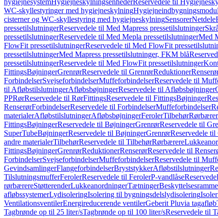
hygiejnesystem
Hygiejneskylningsenheder
Reservedele til Hygiejnesk
WC-skyllestyringer med hygiejneskylning
Hygiejneindbygningsmodul
cisterner og WC-skyllestyring med hygiejneskylning
Sensorer
Netdele
pressetilslutninger
Reservedele til Med Mapress pressetilslutninger
Skrå
pressetilslutninger
Reservedele til Med Mepla pressetilslutninger
Med Ma
FlowFit pressetilslutninger
Reservedele til Med FlowFit pressetilslutni
pressetilslutninger
Med Mapress pressetilslutninger, FKM blå
Reservede
pressetilslutninger
Reservedele til Med FlowFit pressetilslutninger
Kont
Fittings
Bøjninger
Grenrør
Reservedele til Grenrør
Reduktioner
Renserø
Forbindelser
Svejseforbindelser
Muffeforbindelser
Reservedele til Muff
til Afløbstilslutninger
Afløbsbøjninger
Reservedele til Afløbsbøjninger
PP
Rør
Reservedele til Rør
Fittings
Reservedele til Fittings
Bøjninger
Res
Renserør
Forbindelser
Reservedele til Forbindelser
Muffeforbindelser
Re
materialer
Afløbstilslutninger
Afløbsbøjninger
Feroler
Tilbehør
Rørbærer
Fittings
Bøjninger
Reservedele til Bøjninger
Grenrør
Reservedele til Gr
SuperTube
Bøjninger
Reservedele til Bøjninger
Grenrør
Reservedele til
andre materialer
Tilbehør
Reservedele til Tilbehør
Rørbærere
Lukkeanor
Fittings
Bøjninger
Grenrør
Reduktioner
Renserør
Reservedele til Renser
Forbindelser
Svejseforbindelser
Muffeforbindelser
Reservedele til Muff
Gevindsamlinger
Flangeforbindelser
Bryststykker
Afløbstilslutninger
Re
Tilslutningsmuffer
Feroler
Reservedele til Feroler
P-vandlåse
Reservedel
rørbærere
Støtterender
Lukkeanordninger
Tætninger
Beskyttelsesramme
afløbssystemer
Lydisolering
Isolering til bygningsdelslydisolering
Isole
Ventilationsventiler
Energireducerende ventiler
Geberit Pluvia tagafløb
Tagbrønde op til 25 liter/s
Tagbrønde op til 100 liter/s
Reservedele til T