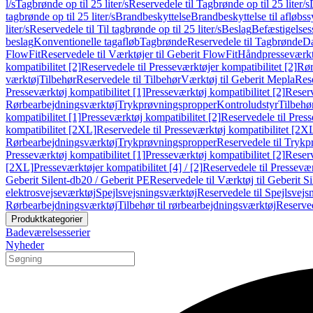
l/s
Tagbrønde op til 25 liter/s
Reservedele til Tagbrønde op til 25 liter/s
tagbrønde op til 25 liter/s
Brandbeskyttelse
Brandbeskyttelse til afløbs
liter/s
Reservedele til Til tagbrønde op til 25 liter/s
Beslag
Befæstigelse
beslag
Konventionelle tagafløb
Tagbrønde
Reservedele til Tagbrønde
Da
FlowFit
Reservedele til Værktøjer til Geberit FlowFit
Håndpresseværkt
kompatibilitet [2]
Reservedele til Presseværktøjer kompatibilitet [2]
Rør
værktøj
Tilbehør
Reservedele til Tilbehør
Værktøj til Geberit Mepla
Rese
Presseværktøj kompatibilitet [1]
Presseværktøj kompatibilitet [2]
Reserv
Rørbearbejdningsværktøj
Trykprøvningspropper
Kontroludstyr
Tilbehø
kompatibilitet [1]
Presseværktøj kompatibilitet [2]
Reservedele til Press
kompatibilitet [2XL]
Reservedele til Presseværktøj kompatibilitet [2X
Rørbearbejdningsværktøj
Trykprøvningspropper
Reservedele til Tryk
Presseværktøj kompatibilitet [1]
Presseværktøj kompatibilitet [2]
Reserv
[2XL]
Presseværktøjer kompatibilitet [4] / [2]
Reservedele til Presseværk
Geberit Silent-db20 / Geberit PE
Reservedele til Værktøj til Geberit S
elektrosvejseværktøj
Spejlsvejsningsværktøj
Reservedele til Spejlsvejs
Rørbearbejdningsværktøj
Tilbehør til rørbearbejdningsværktøj
Reserved
Produktkategorier
Badeværelsesserier
Nyheder