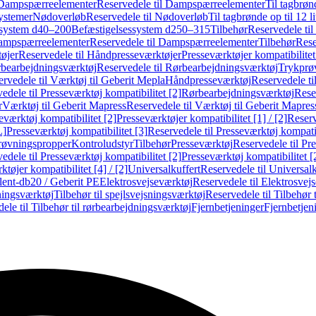
Dampspærreelementer
Reservedele til Dampspærreelementer
Til tagbrønd
systemer
Nødoverløb
Reservedele til Nødoverløb
Til tagbrønde op til 12 li
ssystem d40–200
Befæstigelsessystem d250–315
Tilbehør
Reservedele til
mpspærreelementer
Reservedele til Dampspærreelementer
Tilbehør
Rese
øjer
Reservedele til Håndpresseværktøjer
Presseværktøjer kompatibilitet
bearbejdningsværktøj
Reservedele til Rørbearbejdningsværktøj
Trykprø
rvedele til Værktøj til Geberit Mepla
Håndpresseværktøj
Reservedele t
edele til Presseværktøj kompatibilitet [2]
Rørbearbejdningsværktøj
Reser
r
Værktøj til Geberit Mapress
Reservedele til Værktøj til Geberit Mapres
eværktøj kompatibilitet [2]
Presseværktøjer kompatibilitet [1] / [2]
Reserv
L]
Presseværktøj kompatibilitet [3]
Reservedele til Presseværktøj kompatib
prøvningspropper
Kontroludstyr
Tilbehør
Presseværktøj
Reservedele til Pr
edele til Presseværktøj kompatibilitet [2]
Presseværktøj kompatibilitet 
tøjer kompatibilitet [4] / [2]
Universalkuffert
Reservedele til Universalk
ilent-db20 / Geberit PE
Elektrosvejseværktøj
Reservedele til Elektrosvej
ningsværktøj
Tilbehør til spejlsvejsningsværktøj
Reservedele til Tilbehør 
ele til Tilbehør til rørbearbejdningsværktøj
Fjernbetjeninger
Fjernbetjen