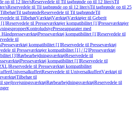
e op til 12 liter/s
Reservedele til Til tagbrønde op til 12 liter/s
Til
ter/s
Reservedele til Til tagbrønde op til 12 liter/s
Til tagbrønde op til 25
 Tilbehør
Til tagbrønde
Reservedele til Til tagbrønde
Til
rvedele til Tilbehør
Værktøj
Værktøj
Værktøjer til Geberit
 [1]
Reservedele til Presseværktøjer kompatibilitet [1]
Presseværktøjer
vningspropper
Kontroludstyr
Presseapparater med
il Håndpresseværktøj
Presseværktøj kompatibilitet [1]
Reservedele til
vedele til
s
Presseværktøj kompatibilitet [1]
Reservedele til Presseværktøj
edele til Presseværktøjer kompatibilitet [1] / [2]
Presseværktøj
ilitet [3]
Rørbearbejdningsværktøj
Reservedele til
esseværktøj
Presseværktøj kompatibilitet [1]
Reservedele til
[2XL]
Reservedele til Presseværktøj kompatibilitet
uffert
Universalkuffert
Reservedele til Universalkuffert
Værktøj til
seværktøj
Tilbehør til
til spejlsvejsningsværktøj
Rørbearbejdningsværktøj
Reservedele til
inger