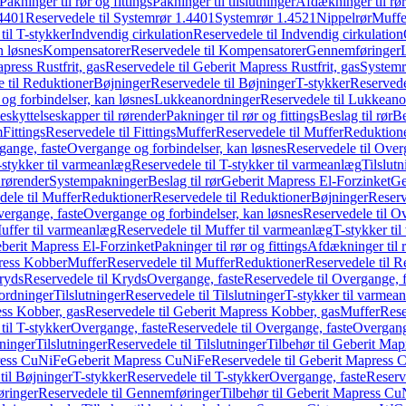
Pakninger til rør og fittings
Pakninger til tilslutninger
Afdækninger til rør
4401
Reservedele til Systemrør 1.4401
Systemrør 1.4521
Nippelrør
Muffe
til T-stykker
Indvendig cirkulation
Reservedele til Indvendig cirkulation
n løsnes
Kompensatorer
Reservedele til Kompensatorer
Gennemføringer
press Rustfrit, gas
Reservedele til Geberit Mapress Rustfrit, gas
Systemr
 til Reduktioner
Bøjninger
Reservedele til Bøjninger
T-stykker
Reservede
og forbindelser, kan løsnes
Lukkeanordninger
Reservedele til Lukkeano
eskyttelseskapper til rørender
Pakninger til rør og fittings
Beslag til rør
Be
m
Fittings
Reservedele til Fittings
Muffer
Reservedele til Muffer
Reduktion
gange, faste
Overgange og forbindelser, kan løsnes
Reservedele til Over
-stykker til varmeanlæg
Reservedele til T-stykker til varmeanlæg
Tilslut
 rørender
Systempakninger
Beslag til rør
Geberit Mapress El-Forzinket
Ge
dele til Muffer
Reduktioner
Reservedele til Reduktioner
Bøjninger
Reserv
vergange, faste
Overgange og forbindelser, kan løsnes
Reservedele til O
uffer til varmeanlæg
Reservedele til Muffer til varmeanlæg
T-stykker ti
eberit Mapress El-Forzinket
Pakninger til rør og fittings
Afdækninger til 
press Kobber
Muffer
Reservedele til Muffer
Reduktioner
Reservedele til R
ryds
Reservedele til Kryds
Overgange, faste
Reservedele til Overgange, f
ordninger
Tilslutninger
Reservedele til Tilslutninger
T-stykker til varmea
ss Kobber, gas
Reservedele til Geberit Mapress Kobber, gas
Muffer
Rese
til T-stykker
Overgange, faste
Reservedele til Overgange, faste
Overgange
ninger
Tilslutninger
Reservedele til Tilslutninger
Tilbehør til Geberit Ma
ress CuNiFe
Geberit Mapress CuNiFe
Reservedele til Geberit Mapress
til Bøjninger
T-stykker
Reservedele til T-stykker
Overgange, faste
Reserv
ringer
Reservedele til Gennemføringer
Tilbehør til Geberit Mapress C