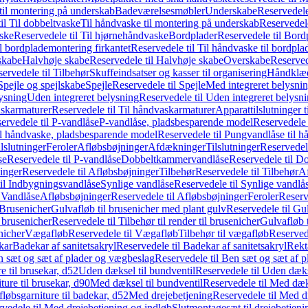
il montering på underskab
Badeværelsesmøbler
Underskabe
Reservedele
il Til dobbeltvaske
Til håndvaske til montering på underskab
Reservedele
ske
Reservedele til Til hjørnehåndvaske
Bordplader
Reservedele til Bord
il bordplademontering firkantet
Reservedele til Til håndvaske til bordpla
skabe
Halvhøje skabe
Reservedele til Halvhøje skabe
Overskabe
Reserved
ervedele til Tilbehør
Skuffeindsatser og kasser til organisering
Håndklæd
Spejle og spejlskabe
Spejle
Reservedele til Spejle
Med integreret belysni
lysning
Uden integreret belysning
Reservedele til Uden integreret belysn
askarmaturer
Reservedele til Til håndvaskarmaturer
Apparattilslutninger 
ervedele til P-vandlåse
P-vandlåse, pladsbesparende model
Reservedele 
il håndvaske, pladsbesparende model
Reservedele til Pungvandlåse til 
lslutninger
Feroler
Afløbsbøjninger
Afdækninger
Tilslutninger
Reservedele
se
Reservedele til P-vandlåse
Dobbeltkammervandlåse
Reservedele til 
inger
Reservedele til Afløbsbøjninger
Tilbehør
Reservedele til Tilbehør
Af
til Indbygningsvandlåse
Synlige vandlåse
Reservedele til Synlige vandlå
l Vandlåse
Afløbsbøjninger
Reservedele til Afløbsbøjninger
Feroler
Reserv
Brusenicher
Gulvafløb til brusenicher med plant gulv
Reservedele til Gu
l brusenicher
Reservedele til Tilbehør til render til brusenicher
Gulvafløb t
enicher
Vægafløb
Reservedele til Vægafløb
Tilbehør til vægafløb
Reservede
kar
Badekar af sanitetsakryl
Reservedele til Badekar af sanitetsakryl
Rekt
 sæt og sæt af plader og vægbeslag
Reservedele til Ben sæt og sæt af 
e til brusekar, d52
Uden dæksel til bundventil
Reservedele til Uden dæks
ture til brusekar, d90
Med dæksel til bundventil
Reservedele til Med dæks
fløbsgarniture til badekar, d52
Med drejebetjening
Reservedele til Med d
vedele til Med drejebetjening og indløb
Slutmontagesæt til drejebetjeni