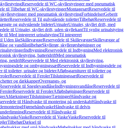
kyllestyring
Reservedele til WC-skyllestyringer med pneumatisk
le til Tilbehør til WC-skyllestyringer
Montagesæt
Reservedele til
skyllestyringer med pneumatisk skyllestyring
Forbindelser
Geberit
letter
Reservedele til Til gulvstående toiletter
Tilbehør
Reservedele til
hængte og gulvstående bideter
Urinaler
Urinaler, skyllet drift, med
dele til Urinaler, skyllet drift, uden skyllekant
Til synlig urinalstyring
e til Med integreret urinalstyring
Til integreret
il Uden låg
Skillevægge
Reservedele til Skillevægge
Skillevægge af
låse og vandlåstilbehør
Skyllerør, skyllerørsbøjninger og
rinalstyringer
Indbygning
Reservedele til Indbygning
Med elektronisk
onisk skyllestyring, batteridrift
Med pneumatisk
ing, netdrift
Reservedele til Med elektronisk skyllestyring,
bygningsdele og ombygningssæt
Reservedele til Indbygningsdele og
 til toiletter, urinaler og bideter
Afløbsgarniturer til toiletter og
eroler
Reservedele til Feroler
Tilslutningssæt
Reservedele til
hetter og dækkapper
Overgangs- og
Reservedele til Sneglevandlåse
Indbygningsvandlåse
Reservedele til
Feroler
Reservedele til Feroler
Afløbsbøjninger
Reservedele til
ger
Afdækninger
Tilslutninger
Tætninger
Håndvaske og
ervedele til Håndvaske til montering på underskab
Håndvaske til
ademontering
Hjørnehåndvaske
Håndvaske til delvis
 underlimning
Reservedele til Håndvaske til
 håndvaske
Vaske
Reservedele til Vaske
Vaske
Reservedele til
øjler
Tilbehør
Dæksel til
 Møbelpakker med små håndvaske
Møbelpakker med håndvaske til