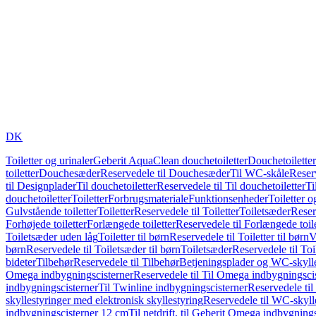
DK
Toiletter og urinaler
Geberit AquaClean douchetoiletter
Douchetoiletter
toiletter
Douchesæder
Reservedele til Douchesæder
Til WC-skåle
Reser
til Designplader
Til douchetoiletter
Reservedele til Til douchetoiletter
Ti
douchetoiletter
Toiletter
Forbrugsmateriale
Funktionsenheder
Toiletter o
Gulvstående toiletter
Toiletter
Reservedele til Toiletter
Toiletsæder
Reser
Forhøjede toiletter
Forlængede toiletter
Reservedele til Forlængede toile
Toiletsæder uden låg
Toiletter til børn
Reservedele til Toiletter til børn
V
børn
Reservedele til Toiletsæder til børn
Toiletsæder
Reservedele til To
bideter
Tilbehør
Reservedele til Tilbehør
Betjeningsplader og WC-skylle
Omega indbygningscisterner
Reservedele til Til Omega indbygningsci
indbygningscisterner
Til Twinline indbygningscisterner
Reservedele til
skyllestyringer med elektronisk skyllestyring
Reservedele til WC-skylle
indbygningscisterner 12 cm
Til netdrift, til Geberit Omega indbygning