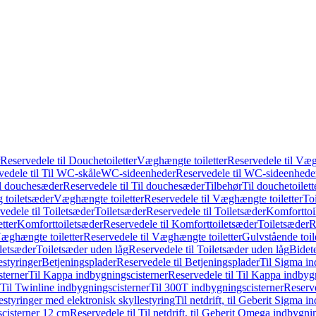
Reservedele til Douchetoiletter
Væghængte toiletter
Reservedele til Væg
vedele til Til WC-skåle
WC-sideenheder
Reservedele til WC-sideenhede
l douchesæder
Reservedele til Til douchesæder
Tilbehør
Til douchetoilett
g toiletsæder
Væghængte toiletter
Reservedele til Væghængte toiletter
Toi
vedele til Toiletsæder
Toiletsæder
Reservedele til Toiletsæder
Komforttoil
tter
Komforttoiletsæder
Reservedele til Komforttoiletsæder
Toiletsæder
R
æghængte toiletter
Reservedele til Væghængte toiletter
Gulvstående toil
iletsæder
Toiletsæder uden låg
Reservedele til Toiletsæder uden låg
Bidet
styringer
Betjeningsplader
Reservedele til Betjeningsplader
Til Sigma in
sterner
Til Kappa indbygningscisterner
Reservedele til Til Kappa indbyg
 Til Twinline indbygningscisterner
Til 300T indbygningscisterner
Reserve
styringer med elektronisk skyllestyring
Til netdrift, til Geberit Sigma 
scisterner 12 cm
Reservedele til Til netdrift, til Geberit Omega indbygn