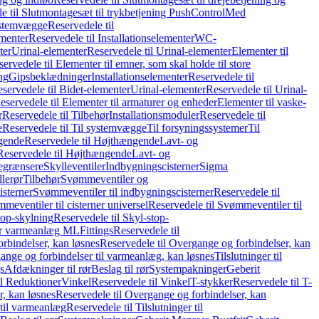
e til Slutmontagesæt til trykbetjening PushControl
Med
stemvægge
Reservedele til
ementer
Reservedele til Installationselementer
WC-
ter
Urinal-elementer
Reservedele til Urinal-elementer
Elementer til
ervedele til Elementer til emner, som skal holde til store
ing
Gipsbeklædninger
Installationselementer
Reservedele til
servedele til Bidet-elementer
Urinal-elementer
Reservedele til Urinal-
eservedele til Elementer til armaturer og enheder
Elementer til vaske-
r
Reservedele til Tilbehør
Installationsmoduler
Reservedele til
e
Reservedele til Til systemvægge
Til forsyningssystemer
Til
gende
Reservedele til Højthængende
Lavt- og
Reservedele til Højthængende
Lavt- og
begrænsere
Skylleventiler
Indbygningscisterner
Sigma
lerør
Tilbehør
Svømmeventiler og
isterner
Svømmeventiler til indbygningscisterner
Reservedele til
meventiler til cisterner universel
Reservedele til Svømmeventiler til
top-skylning
Reservedele til Skyl-stop-
r varmeanlæg ML
Fittings
Reservedele til
rbindelser, kan løsnes
Reservedele til Overgange og forbindelser, kan
ange og forbindelser til varmeanlæg, kan løsnes
Tilslutninger til
gs
Afdækninger til rør
Beslag til rør
Systempakninger
Geberit
il Reduktioner
Vinkel
Reservedele til Vinkel
T-stykker
Reservedele til T-
, kan løsnes
Reservedele til Overgange og forbindelser, kan
 til varmeanlæg
Reservedele til Tilslutninger til