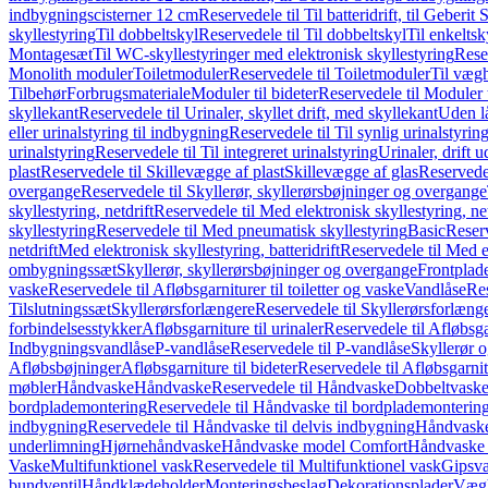
indbygningscisterner 12 cm
Reservedele til Til batteridrift, til Geber
skyllestyring
Til dobbeltskyl
Reservedele til Til dobbeltskyl
Til enkeltsk
Montagesæt
Til WC-skyllestyringer med elektronisk skyllestyring
Rese
Monolith moduler
Toiletmoduler
Reservedele til Toiletmoduler
Til vægh
Tilbehør
Forbrugsmateriale
Moduler til bideter
Reservedele til Moduler t
skyllekant
Reservedele til Urinaler, skyllet drift, med skyllekant
Uden l
eller urinalstyring til indbygning
Reservedele til Til synlig urinalstyring
urinalstyring
Reservedele til Til integreret urinalstyring
Urinaler, drift 
plast
Reservedele til Skillevægge af plast
Skillevægge af glas
Reservedel
overgange
Reservedele til Skyllerør, skyllerørsbøjninger og overgange
skyllestyring, netdrift
Reservedele til Med elektronisk skyllestyring, net
skyllestyring
Reservedele til Med pneumatisk skyllestyring
Basic
Reserv
netdrift
Med elektronisk skyllestyring, batteridrift
Reservedele til Med el
ombygningssæt
Skyllerør, skyllerørsbøjninger og overgange
Frontplad
vaske
Reservedele til Afløbsgarniturer til toiletter og vaske
Vandlåse
Res
Tilslutningssæt
Skyllerørsforlængere
Reservedele til Skyllerørsforlæng
forbindelsesstykker
Afløbsgarniture til urinaler
Reservedele til Afløbsgar
Indbygningsvandlåse
P-vandlåse
Reservedele til P-vandlåse
Skyllerør o
Afløbsbøjninger
Afløbsgarniture til bideter
Reservedele til Afløbsgarnitu
møbler
Håndvaske
Håndvaske
Reservedele til Håndvaske
Dobbeltvask
bordplademontering
Reservedele til Håndvaske til bordplademonterin
indbygning
Reservedele til Håndvaske til delvis indbygning
Håndvaske
underlimning
Hjørnehåndvaske
Håndvaske model Comfort
Håndvaske t
Vaske
Multifunktionel vask
Reservedele til Multifunktionel vask
Gipsv
bundventil
Håndklædeholder
Monteringsbeslag
Dekorationsplader
Vægh