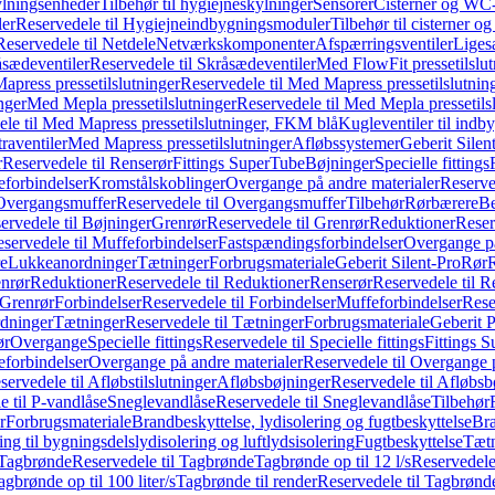
ylningsenheder
Tilbehør til hygiejneskylninger
Sensorer
Cisterner og WC-
er
Reservedele til Hygiejneindbygningsmoduler
Tilbehør til cisterner 
Reservedele til Netdele
Netværkskomponenter
Afspærringsventiler
Liges
sædeventiler
Reservedele til Skråsædeventiler
Med FlowFit pressetilslut
press pressetilslutninger
Reservedele til Med Mapress pressetilslutnin
nger
Med Mepla pressetilslutninger
Reservedele til Med Mepla pressetils
le til Med Mapress pressetilslutninger, FKM blå
Kugleventiler til indb
raventiler
Med Mapress pressetilslutninger
Afløbssystemer
Geberit Silen
r
Reservedele til Renserør
Fittings SuperTube
Bøjninger
Specielle fittings
eforbindelser
Kromstålskoblinger
Overgange på andre materialer
Reserve
Overgangsmuffer
Reservedele til Overgangsmuffer
Tilbehør
Rørbærere
Be
ervedele til Bøjninger
Grenrør
Reservedele til Grenrør
Reduktioner
Reser
servedele til Muffeforbindelser
Fastspændingsforbindelser
Overgange p
e
Lukkeanordninger
Tætninger
Forbrugsmateriale
Geberit Silent-Pro
Rør
R
enrør
Reduktioner
Reservedele til Reduktioner
Renserør
Reservedele til R
 Grenrør
Forbindelser
Reservedele til Forbindelser
Muffeforbindelser
Rese
dninger
Tætninger
Reservedele til Tætninger
Forbrugsmateriale
Geberit 
ør
Overgange
Specielle fittings
Reservedele til Specielle fittings
Fittings 
eforbindelser
Overgange på andre materialer
Reservedele til Overgange 
servedele til Afløbstilslutninger
Afløbsbøjninger
Reservedele til Afløbsb
e til P-vandlåse
Sneglevandlåse
Reservedele til Sneglevandlåse
Tilbehør
r
Forbrugsmateriale
Brandbeskyttelse, lydisolering og fugtbeskyttelse
Bra
ring til bygningsdelslydisolering og luftlydsisolering
Fugtbeskyttelse
Tætn
Tagbrønde
Reservedele til Tagbrønde
Tagbrønde op til 12 l/s
Reservedele 
agbrønde op til 100 liter/s
Tagbrønde til render
Reservedele til Tagbrønde