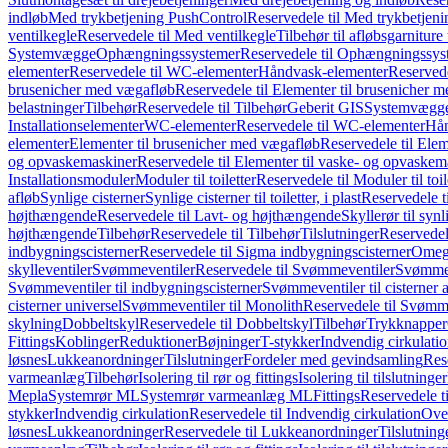
indløb
Med trykbetjening PushControl
Reservedele til Med trykbetjen
ventilkegle
Reservedele til Med ventilkegle
Tilbehør til afløbsgarniture 
Systemvægge
Ophængningssystemer
Reservedele til Ophængningssys
elementer
Reservedele til WC-elementer
Håndvask-elementer
Reserved
brusenicher med vægafløb
Reservedele til Elementer til brusenicher 
belastninger
Tilbehør
Reservedele til Tilbehør
Geberit GIS
Systemvægg
Installationselementer
WC-elementer
Reservedele til WC-elementer
Hån
elementer
Elementer til brusenicher med vægafløb
Reservedele til Ele
og opvaskemaskiner
Reservedele til Elementer til vaske- og opvaskem
Installationsmoduler
Moduler til toiletter
Reservedele til Moduler til toil
afløb
Synlige cisterner
Synlige cisterner til toiletter, i plast
Reservedele til
højthængende
Reservedele til Lavt- og højthængende
Skyllerør til synl
højthængende
Tilbehør
Reservedele til Tilbehør
Tilslutninger
Reservedele
indbygningscisterner
Reservedele til Sigma indbygningscisterner
Omega
skylleventiler
Svømmeventiler
Reservedele til Svømmeventiler
Svømmeve
Svømmeventiler til indbygningscisterner
Svømmeventiler til cisterner 
cisterner universel
Svømmeventiler til Monolith
Reservedele til Svømme
skylning
Dobbeltskyl
Reservedele til Dobbeltskyl
Tilbehør
Trykknapper
Fittings
Koblinger
Reduktioner
Bøjninger
T-stykker
Indvendig cirkulati
løsnes
Lukkeanordninger
Tilslutninger
Fordeler med gevindsamling
Res
varmeanlæg
Tilbehør
Isolering til rør og fittings
Isolering til tilslutninger
Mepla
Systemrør ML
Systemrør varmeanlæg ML
Fittings
Reservedele ti
stykker
Indvendig cirkulation
Reservedele til Indvendig cirkulation
Over
løsnes
Lukkeanordninger
Reservedele til Lukkeanordninger
Tilslutning