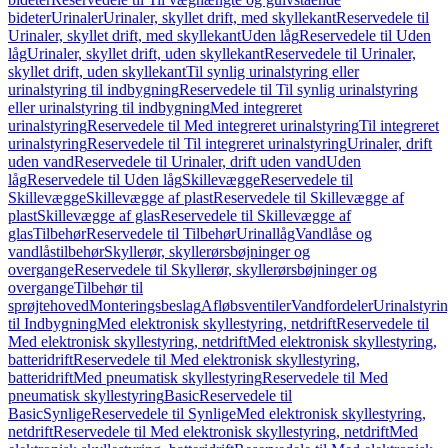
bideter
Urinaler
Urinaler, skyllet drift, med skyllekant
Reservedele til
Urinaler, skyllet drift, med skyllekant
Uden låg
Reservedele til Uden
låg
Urinaler, skyllet drift, uden skyllekant
Reservedele til Urinaler,
skyllet drift, uden skyllekant
Til synlig urinalstyring eller
urinalstyring til indbygning
Reservedele til Til synlig urinalstyring
eller urinalstyring til indbygning
Med integreret
urinalstyring
Reservedele til Med integreret urinalstyring
Til integreret
urinalstyring
Reservedele til Til integreret urinalstyring
Urinaler, drift
uden vand
Reservedele til Urinaler, drift uden vand
Uden
låg
Reservedele til Uden låg
Skillevægge
Reservedele til
Skillevægge
Skillevægge af plast
Reservedele til Skillevægge af
plast
Skillevægge af glas
Reservedele til Skillevægge af
glas
Tilbehør
Reservedele til Tilbehør
Urinallåg
Vandlåse og
vandlåstilbehør
Skyllerør, skyllerørsbøjninger og
overgange
Reservedele til Skyllerør, skyllerørsbøjninger og
overgange
Tilbehør til
sprøjtehoved
Monteringsbeslag
Afløbsventiler
Vandfordeler
Urinalstyri
til Indbygning
Med elektronisk skyllestyring, netdrift
Reservedele til
Med elektronisk skyllestyring, netdrift
Med elektronisk skyllestyring,
batteridrift
Reservedele til Med elektronisk skyllestyring,
batteridrift
Med pneumatisk skyllestyring
Reservedele til Med
pneumatisk skyllestyring
Basic
Reservedele til
Basic
Synlige
Reservedele til Synlige
Med elektronisk skyllestyring,
netdrift
Reservedele til Med elektronisk skyllestyring, netdrift
Med