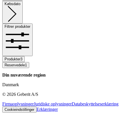
Købsdato
Filtrer produkter
Produkter
3
Reservedele
1
Din nuværende region
Danmark
©
2026
Geberit A/S
Firmaoplysninger
Juridiske oplysninger
Databeskyttelseserklæring
Erklæringer
Cookieindstillinger