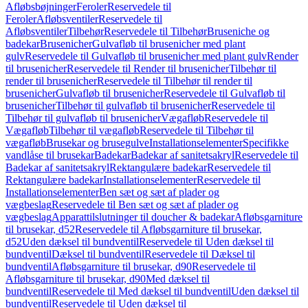
Afløbsbøjninger
Feroler
Reservedele til
Feroler
Afløbsventiler
Reservedele til
Afløbsventiler
Tilbehør
Reservedele til Tilbehør
Bruseniche og
badekar
Brusenicher
Gulvafløb til brusenicher med plant
gulv
Reservedele til Gulvafløb til brusenicher med plant gulv
Render
til brusenicher
Reservedele til Render til brusenicher
Tilbehør til
render til brusenicher
Reservedele til Tilbehør til render til
brusenicher
Gulvafløb til brusenicher
Reservedele til Gulvafløb til
brusenicher
Tilbehør til gulvafløb til brusenicher
Reservedele til
Tilbehør til gulvafløb til brusenicher
Vægafløb
Reservedele til
Vægafløb
Tilbehør til vægafløb
Reservedele til Tilbehør til
vægafløb
Brusekar og brusegulve
Installationselementer
Specifikke
vandlåse til brusekar
Badekar
Badekar af sanitetsakryl
Reservedele til
Badekar af sanitetsakryl
Rektangulære badekar
Reservedele til
Rektangulære badekar
Installationselementer
Reservedele til
Installationselementer
Ben sæt og sæt af plader og
vægbeslag
Reservedele til Ben sæt og sæt af plader og
vægbeslag
Apparattilslutninger til doucher & badekar
Afløbsgarniture
til brusekar, d52
Reservedele til Afløbsgarniture til brusekar,
d52
Uden dæksel til bundventil
Reservedele til Uden dæksel til
bundventil
Dæksel til bundventil
Reservedele til Dæksel til
bundventil
Afløbsgarniture til brusekar, d90
Reservedele til
Afløbsgarniture til brusekar, d90
Med dæksel til
bundventil
Reservedele til Med dæksel til bundventil
Uden dæksel til
bundventil
Reservedele til Uden dæksel til