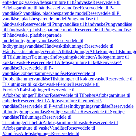
enheder og vaske
Afløbsgarniture til håndvaske
Reservedele til
Afløbsgarniture til håndvaske
P-vandlåse
Reservedele til P-
vandlåse
P-vandlåse, pladsbesparende model
Reservedele til P-
vandlåse, pladsbesparende model
Pungvandlåse til
håndvaske
Reservedele til Pungvandlåse til håndvaske
Pungvandlåse
til håndvaske, pladsbesparende model
Reservedele til Pungvandlåse
til håndvaske, pladsbesparende
model
Indbygningsvandlåse
Reservedele til
Indbygningsvandlåse
Håndvasktilslutninger
Reservedele til
Håndvasktilslutninger
Feroler
Afløbsbøjninger
Afdækninger
Tilslutning
til Tilslutninger
Tætninger
Indbygningskabinetter
Afløbsgarniture til
køkkenvaske
Reservedele til Afløbsgarniture til køkkenvaske
P-
vandlåse
Reservedele til P-
vandlåse
Dobbeltkammervandlåse
Reservedele til
Dobbeltkammervandlåse
Tilslutninger til køkkenvaske
Reservedele til
Tilslutninger til køkkenvaske
Feroler
Reservedele til
Feroler
Afløbsbøjninger
Reservedele til
Afløbsbøjninger
Tilbehør
Reservedele til Tilbehør
Afløbsgarniture til
enheder
Reservedele til Afløbsgarniture til enheder
P-
vandlåse
Reservedele til P-vandlåse
Indbygningsvandlåse
Reservedele
til Indbygningsvandlåse
Synlige vandlåse
Reservedele til Synlige
vandlåse
Tilslutninger
Reservedele til
Tilslutninger
Tilbehør
Afløbsgarniture til vaske
Reservedele til
Afløbsgarniture til vaske
Vandlåse
Reservedele til
Vandlåse
Afløbsbøjninger
Reservedele til