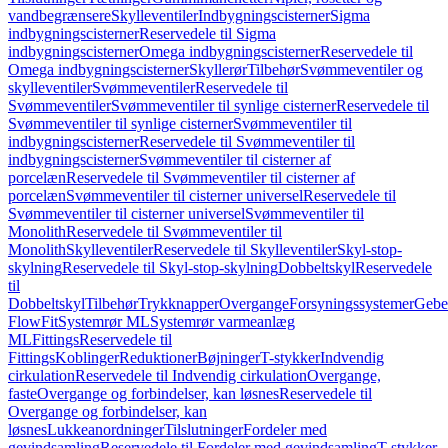
vandbegrænsere
Skylleventiler
Indbygningscisterner
Sigma
indbygningscisterner
Reservedele til Sigma
indbygningscisterner
Omega indbygningscisterner
Reservedele til
Omega indbygningscisterner
Skyllerør
Tilbehør
Svømmeventiler og
skylleventiler
Svømmeventiler
Reservedele til
Svømmeventiler
Svømmeventiler til synlige cisterner
Reservedele til
Svømmeventiler til synlige cisterner
Svømmeventiler til
indbygningscisterner
Reservedele til Svømmeventiler til
indbygningscisterner
Svømmeventiler til cisterner af
porcelæn
Reservedele til Svømmeventiler til cisterner af
porcelæn
Svømmeventiler til cisterner universel
Reservedele til
Svømmeventiler til cisterner universel
Svømmeventiler til
Monolith
Reservedele til Svømmeventiler til
Monolith
Skylleventiler
Reservedele til Skylleventiler
Skyl-stop-
skylning
Reservedele til Skyl-stop-skylning
Dobbeltskyl
Reservedele
til
Dobbeltskyl
Tilbehør
Trykknapper
Overgange
Forsyningssystemer
Geber
FlowFit
Systemrør ML
Systemrør varmeanlæg
ML
Fittings
Reservedele til
Fittings
Koblinger
Reduktioner
Bøjninger
T-stykker
Indvendig
cirkulation
Reservedele til Indvendig cirkulation
Overgange,
faste
Overgange og forbindelser, kan løsnes
Reservedele til
Overgange og forbindelser, kan
løsnes
Lukkeanordninger
Tilslutninger
Fordeler med
gevindsamling
Reservedele til Fordeler med gevindsamling
T-stykker