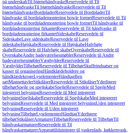
på underskab
Til hjørnehåndvaske
Reservedele til Til
hjørnehåndvaske
Til hjørnehåndvaske
Reservedele til Til
hjørnehåndvaske
Bordplader
Reservedele til Bordplader
Til
håndvaske til bordplademontering bowle formet
Reservedele til Til
håndvaske til bordplademontering bowle formet
Til håndvaske til
bordplademontering firkantet
Reservedele til Til håndvaske til
bordplademontering firkantet
Sideskabe
Reservedele til
Sideskabe
Lave sideskabe
Reservedele til Lave
sideskabe
Højskabe
Reservedele til Højskabe
Halvhøje
skabe
Reservedele til Halvhøje skabe
Overskabe
Reservedele til
Overskabe
Andre badeværelsesmøbler
Reservedele til Andre
badeværelsesmøbler
Væghylder
Reservedele til
Væghylder
Tilbehør
Reservedele til Tilbehør
Skuffeindsatser og
kasser til organisering
Håndklædeholdere og
håndklædekroge
Lyselementer
Håndtag
Ben
sæt
Magnettavler
Stikdåser
Reservedele til Stikdåser
Yderligere
tilbehør
Spejle og spejlskabe
Spejle
Reservedele til Spejle
Med
integreret belysning
Reservedele til Med integreret
belysning
Spejlskabe
Reservedele til Spejlskabe
Med integreret
belysning
Reservedele til Med integreret belysning
Uden integreret
belysning
Reservedele til Uden integreret
belysning
Tilbehør
Lyselementer
Håndtag
Yderligere
tilbehør
Stikdåser
Armaturer
Tilbehør
Reservedele til Tilbehør
Til
håndvaskarmaturer
Reservedele til Til
håndvaskarmaturer
Apparattilslutninger til vaskeplads, køkkenvask,