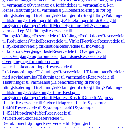
til varmeanlæg
Overgange og forbindelser til varmeanlæg, kan
løsnes
Tilslutninger til varmeanlæg
Tilbehør
Isolering til rør og
fittings
Isolering til tilslutninger
Pakninger til rør og fittings
Pakninger
til tilslutninger
Tætninger til fittings
Afdækninger til rør
Beslag til
rør
Systempakninger
Geberit Mepla
Systemrør ML
Systemrør
varmeanlæg ML
Fittings
Reservedele til
Fittings
Koblinger
Reservedele til Koblinger
Reduktioner
Reservedele
til Reduktioner
Vinkel
Reservedele til Vinkel
T-stykker
Reservedele til
T-stykker
Indvendig cirkulation
Reservedele til Indvendig
cirkulation
Overgange, faste
Reservedele til Overgange,
faste
Overgange og forbindelser, kan løsnes
Reservedele til
Overgange og forbindelser, kan
løsnes
Lukkeanordninger
Reservedele til
Lukkeanordninger
Tilslutninger
Reservedele til Tilslutninger
Fordeler
med gevindsamling
Tilslutninger til varmeanlæg
Reservedele til
Tilslutninger til varmeanlæg
Tilbehør
Isolering til rør og
fittings
Isolering til tilslutninger
Pakninger til rør og fittings
Pakninger
til tilslutninger
Afdækninger til rør
Beslag til
rør
Systempakninger
Geberit Mapress Rustfrit
Geberit Mapress
Rustfrit
Reservedele til Geberit Mapress Rustfrit
Systemrør
1.4401
Reservedele til Systemrør 1.4401
Systemrør
1.4521
Nippelrør
Muffer
Reservedele til
Muffer
Reduktioner
Reservedele til
Reduktioner
Bøjninger
Reservedele til Bøjninger
T-