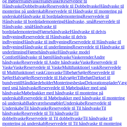
og møbler
Håndvaske
Håndvaske
Reservedele til
Håndvaske
Dobbeltvaske
Reservedele til Dobbeltvaske
Håndvaske til
montering på underskab
Reservedele til Håndvaske til montering på
underskab
Håndvaske til bordplademontering
Reservedele til
Håndvaske til bordplademontering
Håndvaske, små
Reservedele til
Håndvaske, små
Håndvaske til
bordplademontering
Hjørnehåndvaske
Håndvaske til delvis
indbygning
Reservedele til Håndvaske til delvis
indbygning
Håndvaske til indbygning
Reservedele til Håndvaske til
indbygning
Håndvaske til underlimning
Reservedele til Håndvaske til
underlimning
Hjørnehåndvaske
Håndvaske model
Comfort
Håndvaske til børn
Håndvaske
Vaskerender
Andre
håndvaske
Reservedele til Andre håndvaske
Vaske
Reservedele til
Vaske
Vaske
Reservedele til Vaske
Multifunktionel vask
Reservedele
til Multifunktionel vask
Gipsvaske
Tilbehør
Søjler
Reservedele til
Søjler
Halvsøjler
Reservedele til Halvsøjler
Tilbehør
Dæksel til
bundventil
Håndklædeholder
Monteringsbeslag
Dekorationsplader
Vægh
med små håndvaske
Reservedele til Møbelpakker med små
håndvaske
Møbelpakker med håndvaske til montering på
underskab
Reservedele til Møbelpakker med håndvaske til montering
på underskab
Badeværelsesmøbler
Underskabe
Reservedele til
Underskabe
Til håndvaske
Reservedele til Til håndvaske
Til
håndvaske
Reservedele til Til håndvaske
Til
dobbeltvaske
Reservedele til Til dobbeltvaske
Til håndvaske til
montering på underskab
Reservedele til Til håndvaske til montering