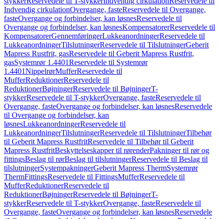
stykker
Reservedele til T-stykker
Indvendig cirkulation
Reservedele til
Indvendig cirkulation
Overgange, faste
Reservedele til Overgange,
faste
Overgange og forbindelser, kan løsnes
Reservedele til
Overgange og forbindelser, kan løsnes
Kompensatorer
Reservedele til
Kompensatorer
Gennemføringer
Lukkeanordninger
Reservedele til
Lukkeanordninger
Tilslutninger
Reservedele til Tilslutninger
Geberit
Mapress Rustfrit, gas
Reservedele til Geberit Mapress Rustfrit,
gas
Systemrør 1.4401
Reservedele til Systemrør
1.4401
Nippelrør
Muffer
Reservedele til
Muffer
Reduktioner
Reservedele til
Reduktioner
Bøjninger
Reservedele til Bøjninger
T-
stykker
Reservedele til T-stykker
Overgange, faste
Reservedele til
Overgange, faste
Overgange og forbindelser, kan løsnes
Reservedele
til Overgange og forbindelser, kan
løsnes
Lukkeanordninger
Reservedele til
Lukkeanordninger
Tilslutninger
Reservedele til Tilslutninger
Tilbehør
til Geberit Mapress Rustfrit
Reservedele til Tilbehør til Geberit
Mapress Rustfrit
Beskyttelseskapper til rørender
Pakninger til rør og
fittings
Beslag til rør
Beslag til tilslutninger
Reservedele til Beslag til
tilslutninger
Systempakninger
Geberit Mapress Therm
Systemrør
Therm
Fittings
Reservedele til Fittings
Muffer
Reservedele til
Muffer
Reduktioner
Reservedele til
Reduktioner
Bøjninger
Reservedele til Bøjninger
T-
stykker
Reservedele til T-stykker
Overgange, faste
Reservedele til
Overgange, faste
Overgange og forbindelser, kan løsnes
Reservedele