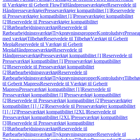
til Værktøjer til Geberit FlowFit
Håndpresseværktøjer
Reservedele til
Håndpresseværktøjer
Presseværktøjer kompatibilitet [1]
Reservedele
til Presseværktøjer kompatibilitet [1]
Presseværktøjer kompatibilitet
[2]
Reservedele til Presseværktøjer kompatibilitet
[2]
Rørbearbejdningsværktøj
Reservedele til
Rørbearbejdningsværktøj
Trykprøvningspropper
Kontroludstyr
Pressea
med værktøj
Tilbehør
Reservedele til Tilbehør
Værktøj til Geberit
Mepla
Reservedele til Værktøj til Geberit
Mepla
Håndpresseværktøj
Reservedele til
Håndpresseværktøj
Presseværktøj kompatibilitet [1]
Reservedele til
Presseværktøj kompatibilitet [1]
Presseværktøj kompatibilitet
[2]
Reservedele til Presseværktøj kompatibilitet
[2]
Rørbearbejdningsværktøj
Reservedele til
Rørbearbejdningsværktøj
Trykprøvningspropper
Kontroludstyr
Tilbehø
til Geberit Mapress
Reservedele til Værktøj til Geberit
Mapress
Presseværktøj kompatibilitet [1]
Reservedele til
Presseværktøj kompatibilitet [1]
Presseværktøj kompatibilitet
[2]
Reservedele til Presseværktøj kompatibilitet [2]
Presseværktøjer
kompatibilitet [1] / [2]
Reservedele til Presseværktøjer kompatibilitet
[1] / [2]
Presseværktøj kompatibilitet [2XL]
Reservedele til
Presseværktøj kompatibilitet [2XL]
Presseværktøj kompatibilitet
[3]
Reservedele til Presseværktøj kompatibilitet
[3]
Rørbearbejdningsværktøj
Reservedele til
Rørbearbejdningsværktøj
Trykprøvningspropper
Reservedele til
Trykprøvningspropper
Kontroludstyr
Tilbehør
Presseværktøj
Reservede