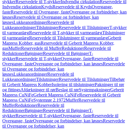
stykker
Reservedele til T-stykker
Indvendig cirkulation
Reservedele til
Indvendig cirkulation
Kryds
Reservedele til Kryds
Overgange,
faste
Reservedele til Overgange, faste
Overgange og forbindelser, kan
løsnes
Reservedele til Overgange og forbindelser, kan
løsnes
Lukkeanordninger
Reservedele til
Lukkeanordninger
Tilslutninger
Reservedele til Tilslutninger
T-stykker
til varmeanlæg
Reservedele til T-stykker til varmeanlæg
Tilslutninger
til varmeanlæg
Reservedele til Tilslutninger til varmeanlæg
Geberit
Mapress Kobber, gas
Reservedele til Geberit Mapress Kobber,
gas
Muffer
Reservedele til Muffer
Reduktioner
Reservedele til
Reduktioner
Bøjninger
Reservedele til Bøjninger
T-
stykker
Reservedele til T-stykker
Overgange, faste
Reservedele til
Overgange, faste
Overgange og forbindelser, kan løsnes
Reservedele
til Overgange og forbindelser, kan
løsnes
Lukkeanordninger
Reservedele til
Lukkeanordninger
Tilslutninger
Reservedele til Tilslutninger
Tilbehør
til Geberit Mapress Kobber
Isolering til tilslutninger
Pakninger til rør
og fittings
Afdækninger til rør
Beslag til rør
Systempakninger
Geberit
Mapress CuNiFe
Geberit Mapress CuNiFe
Reservedele til Geberit
Mapress CuNiFe
Systemrør 2.1972
Muffer
Reservedele til
Muffer
Reduktioner
Reservedele til
Reduktioner
Bøjninger
Reservedele til Bøjninger
T-
stykker
Reservedele til T-stykker
Overgange, faste
Reservedele til
Overgange, faste
Overgange og forbindelser, kan løsnes
Reservedele
til Overgange og forbindelser, kan