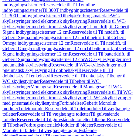
indbygningscisterner
Reservedele til Til Twinline
indbygningscisterner
Til 300T indbygningscisterner
Reservedele til
Til 300T indbygningscisterner
Tilbehør
Forbrugsmateriale
WC-
skyllestyringer med elektronisk skyllestyring
Reservedele til WC-
skyllestyringer med elektronisk skyllestyring
Til netdrift, til Geberit
Sigma indbygningscisterner 12 cm
Reservedele til Til netdrift, til
Geberit Sigma indbygningscisterner 12 cm
Til netdrift, til Geberit
Omega indbygningscisterner 12 cm
Reservedele til Til netdrift, til
Geberit Omega indbygningscisterner 12 cm
Til batteridrift, til Geberit
Sigma indbygningscisterner 12 cm
Reservedele til Til batteridrift, til
Geberit Sigma indbygningscisterner 12 cm
WC-skyllestyringer med
pneumatisk skyllestyring
Reservedele til WC-skyllestyringer med
pneumatisk skyllestyring
Til dobbeltskyl
Reservedele til Til
dobbeltskyl
Til enkeltskyl
Reservedele til Til enkeltskyl
Tilbehør til
WC-skyllestyringer
Reservedele til Tilbehør til WC-
skyllestyringer
Montagesæt
Reservedele til Montagesæt
Til WC-
skyllestyringer med elektronisk skyllestyring
Reservedele til Til WC-
skyllestyringer med elektronisk skyllestyring
Til WC-skyllestyringer
med pneumatisk skyllestyring
Forbindelser
Geberit Monolith
moduler
Toiletmoduler
Reservedele til Toiletmoduler
Til væghængte
toiletter
Reservedele til Til væghængte toiletter
Til gulvstående
toiletter
Reservedele til Til gulvstående toiletter
Tilbehør
Reservedele
til Tilbehør
Forbrugsmateriale
Moduler til bideter
Reservedele til
Moduler til bideter
Til væghængte og gulvstående
bideter
Reservedele til Til væghængte og gulvstående