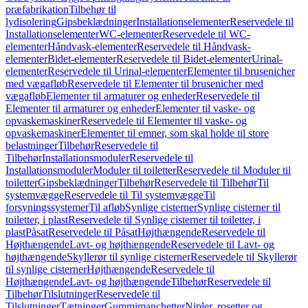
præfabrikation
Tilbehør til
lydisolering
Gipsbeklædninger
Installationselementer
Reservedele til
Installationselementer
WC-elementer
Reservedele til WC-
elementer
Håndvask-elementer
Reservedele til Håndvask-
elementer
Bidet-elementer
Reservedele til Bidet-elementer
Urinal-
elementer
Reservedele til Urinal-elementer
Elementer til brusenicher
med vægafløb
Reservedele til Elementer til brusenicher med
vægafløb
Elementer til armaturer og enheder
Reservedele til
Elementer til armaturer og enheder
Elementer til vaske- og
opvaskemaskiner
Reservedele til Elementer til vaske- og
opvaskemaskiner
Elementer til emner, som skal holde til store
belastninger
Tilbehør
Reservedele til
Tilbehør
Installationsmoduler
Reservedele til
Installationsmoduler
Moduler til toiletter
Reservedele til Moduler til
toiletter
Gipsbeklædninger
Tilbehør
Reservedele til Tilbehør
Til
systemvægge
Reservedele til Til systemvægge
Til
forsyningssystemer
Til afløb
Synlige cisterner
Synlige cisterner til
toiletter, i plast
Reservedele til Synlige cisterner til toiletter, i
plast
Påsat
Reservedele til Påsat
Højthængende
Reservedele til
Højthængende
Lavt- og højthængende
Reservedele til Lavt- og
højthængende
Skyllerør til synlige cisterner
Reservedele til Skyllerør
til synlige cisterner
Højthængende
Reservedele til
Højthængende
Lavt- og højthængende
Tilbehør
Reservedele til
Tilbehør
Tilslutninger
Reservedele til
Tilslutninger
Tætninger
Gummimanchetter
Nipler, rosetter og