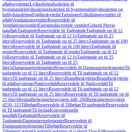
afløbssystemer
Lydisolering
Isolering til
bygningsdelslydisolering
Isolering til bygningsdelslydisolering og
luftlydsisolering
Fugtbeskyttelse
Tætninger
Udluftningsventiler til
afløb
Ventilationsventiler
Reservedele til
Ventilationsventiler
Energireducerende ventiler
Geberit Pluvia
tagafløb
Tagbrønde
Reservedele til Tagbrønde
Tagbrønde op til 12
l/s
Reservedele til Tagbrønde op til 12 l/s
Tagbrønde op til 25
liter/s
Reservedele til Tagbrønde op til 25 liter/s
Tagbrønde op til 100
liter/s
Reservedele til Tagbrønde op til 100 liter/s
Tagbrønde til
render
Reservedele til Tagbrønde til render
Tagbrønde op til 12
l/s
Reservedele til Tagbrønde op til 12 l/s
Tagbrønde op til 25
liter/s
Reservedele til Tagbrønde op til 25
liter/s
Dampspærreelementer
Reservedele til Dampspærreelementer
Til
tagbrønde op til 12 liter/s
Reservedele til Til tagbrønde op til 12
liter/s
Til tagbrønde op til 25 liter/s
Brandbeskyttelse
Brandbeskyttelse
til afløbssystemer
Nødoverløb
Reservedele til Nødoverløb
Til
tagbrønde op til 12 liter/s
Reservedele til Til tagbrønde op til 12
liter/s
Til tagbrønde op til 25 liter/s
Reservedele til Til tagbrønde op til
25 liter/s
Beslag
Befæstigelsessystem d40–200
Befæstigelsessystem
d250–315
Tilbehør
Reservedele til Tilbehør
Til tagbrønde
Reservedele
til Til tagbrønde
Til beslag
Konventionelle
tagafløb
Tagbrønde
Reservedele til
Tagbrønde
Dampspærreelementer
Reservedele til
Dampspærreelementer
Tilbehør
Reservedele til
Tilbehør
Værktøj
Værktøj
Værktøjer til Geberit FlowFit
Reservedele