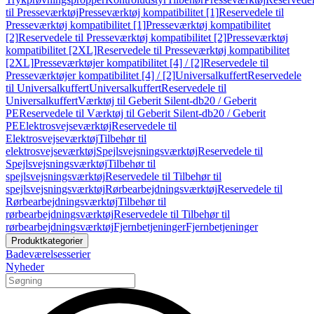
til Presseværktøj
Presseværktøj kompatibilitet [1]
Reservedele til
Presseværktøj kompatibilitet [1]
Presseværktøj kompatibilitet
[2]
Reservedele til Presseværktøj kompatibilitet [2]
Presseværktøj
kompatibilitet [2XL]
Reservedele til Presseværktøj kompatibilitet
[2XL]
Presseværktøjer kompatibilitet [4] / [2]
Reservedele til
Presseværktøjer kompatibilitet [4] / [2]
Universalkuffert
Reservedele
til Universalkuffert
Universalkuffert
Reservedele til
Universalkuffert
Værktøj til Geberit Silent-db20 / Geberit
PE
Reservedele til Værktøj til Geberit Silent-db20 / Geberit
PE
Elektrosvejseværktøj
Reservedele til
Elektrosvejseværktøj
Tilbehør til
elektrosvejseværktøj
Spejlsvejsningsværktøj
Reservedele til
Spejlsvejsningsværktøj
Tilbehør til
spejlsvejsningsværktøj
Reservedele til Tilbehør til
spejlsvejsningsværktøj
Rørbearbejdningsværktøj
Reservedele til
Rørbearbejdningsværktøj
Tilbehør til
rørbearbejdningsværktøj
Reservedele til Tilbehør til
rørbearbejdningsværktøj
Fjernbetjeninger
Fjernbetjeninger
Produktkategorier
Badeværelsesserier
Nyheder