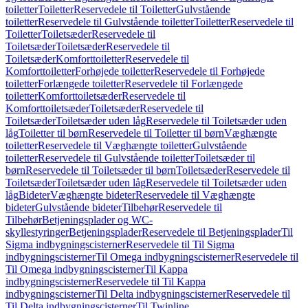
toiletter
Toiletter
Reservedele til Toiletter
Gulvstående
toiletter
Reservedele til Gulvstående toiletter
Toiletter
Reservedele til
Toiletter
Toiletsæder
Reservedele til
Toiletsæder
Toiletsæder
Reservedele til
Toiletsæder
Komforttoiletter
Reservedele til
Komforttoiletter
Forhøjede toiletter
Reservedele til Forhøjede
toiletter
Forlængede toiletter
Reservedele til Forlængede
toiletter
Komforttoiletsæder
Reservedele til
Komforttoiletsæder
Toiletsæder
Reservedele til
Toiletsæder
Toiletsæder uden låg
Reservedele til Toiletsæder uden
låg
Toiletter til børn
Reservedele til Toiletter til børn
Væghængte
toiletter
Reservedele til Væghængte toiletter
Gulvstående
toiletter
Reservedele til Gulvstående toiletter
Toiletsæder til
børn
Reservedele til Toiletsæder til børn
Toiletsæder
Reservedele til
Toiletsæder
Toiletsæder uden låg
Reservedele til Toiletsæder uden
låg
Bideter
Væghængte bideter
Reservedele til Væghængte
bideter
Gulvstående bideter
Tilbehør
Reservedele til
Tilbehør
Betjeningsplader og WC-
skyllestyringer
Betjeningsplader
Reservedele til Betjeningsplader
Til
Sigma indbygningscisterner
Reservedele til Til Sigma
indbygningscisterner
Til Omega indbygningscisterner
Reservedele til
Til Omega indbygningscisterner
Til Kappa
indbygningscisterner
Reservedele til Til Kappa
indbygningscisterner
Til Delta indbygningscisterner
Reservedele til
Til Delta indbygningscisterner
Til Twinline