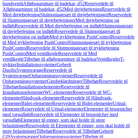
bundventil
Afløbsgarniture til badekar, d52
Reservedele til
Afløbsgarniture til badekar, d52
Med drejebetjening
Reservedele til
Med drejebetjening
Slutmontagesæt til drejebetjeninger
Reservedele
til Slutmontagesæt til drejebetjeninger
Med drejebetjening og
indløb
Reservedele til Med drejebetjening og indløb
Slutmontagesæt
til drejebetjening og indløb
Reservedele til Slutmontagesæt til
drejebetjening og indløb
Med trykbetjening PushControl
Reservedele
til Med trykbetjening PushControl
Slutmontagesæt til trykbetjening
PushControl
Reservedele til Slutmontagesæt til trykbetjening
PushControl
Med ventilkegle
Reservedele til Med
ventilkegle
Tilbehør til afløbsgarniture til badekar
Ventilkegler
T-
stykker
Installationssystemer
Geberit
Duofix
Systemvægge
Reservedele til
Systemvægge
Ophængningssystemer
Reservedele til
Ophængningssystemer
Gipsbeklædninger
Tilbehør
Reservedele til
Tilbehør
Installationselementer
Reservedele til
Installationselementer
WC-elementer
Reservedele til WC-
elementer
Håndvask-elementer
Reservedele til Håndvask-
elementer
Bidet-elementer
Reservedele til Bidet-elementer
Urinal-
elementer
Reservedele til Urinal-elementer
Elementer til brusenicher
med vægafløb
Reservedele til Elementer til brusenicher med
vægafløb
Elementer til emner, som skal holde til store
belastninger
Reservedele til Elementer til emner, som skal holde til
store belastninger
Tilbehør
Reservedele til Tilbehør
Geberit
GIS
Systemvægge
Ophængningssystemer
Tilbehør til