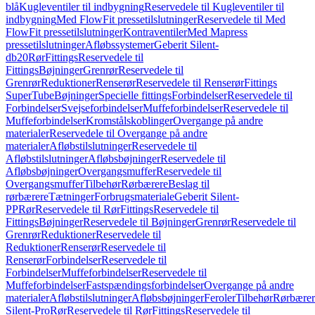
blå
Kugleventiler til indbygning
Reservedele til Kugleventiler til
indbygning
Med FlowFit pressetilslutninger
Reservedele til Med
FlowFit pressetilslutninger
Kontraventiler
Med Mapress
pressetilslutninger
Afløbssystemer
Geberit Silent-
db20
Rør
Fittings
Reservedele til
Fittings
Bøjninger
Grenrør
Reservedele til
Grenrør
Reduktioner
Renserør
Reservedele til Renserør
Fittings
SuperTube
Bøjninger
Specielle fittings
Forbindelser
Reservedele til
Forbindelser
Svejseforbindelser
Muffeforbindelser
Reservedele til
Muffeforbindelser
Kromstålskoblinger
Overgange på andre
materialer
Reservedele til Overgange på andre
materialer
Afløbstilslutninger
Reservedele til
Afløbstilslutninger
Afløbsbøjninger
Reservedele til
Afløbsbøjninger
Overgangsmuffer
Reservedele til
Overgangsmuffer
Tilbehør
Rørbærere
Beslag til
rørbærere
Tætninger
Forbrugsmateriale
Geberit Silent-
PP
Rør
Reservedele til Rør
Fittings
Reservedele til
Fittings
Bøjninger
Reservedele til Bøjninger
Grenrør
Reservedele til
Grenrør
Reduktioner
Reservedele til
Reduktioner
Renserør
Reservedele til
Renserør
Forbindelser
Reservedele til
Forbindelser
Muffeforbindelser
Reservedele til
Muffeforbindelser
Fastspændingsforbindelser
Overgange på andre
materialer
Afløbstilslutninger
Afløbsbøjninger
Feroler
Tilbehør
Rørbærer
Silent-Pro
Rør
Reservedele til Rør
Fittings
Reservedele til