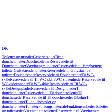
DK
Toiletter og urinaler
Geberit AquaClean
douchetoiletter
Douchetoiletter
Reservedele til
Douchetoiletter
Væghængte toiletter
Reservedele til Væghængte
toiletter
Gulvstående toiletter
Reservedele til Gulvstående
toiletter
Douchesæder
Reservedele til Douchesæder
Til WC-
skåle
Reservedele til Til WC-skåle
WC-sideenheder
Reservedele til
WC-sideenheder
Til WC-skåle
Reservedele til Til WC-
skåle
Designplader
Reservedele til Designplader
Til
douchetoiletter
Reservedele til Til douchetoiletter
Til
douchesæder
Reservedele til Til douchesæder
Tilbehør
Til
douchetoiletter
Til douchesæder og
douchetoiletter
Toiletter
Forbrugsmateriale
Funktionsenheder
Toiletter
og toiletsæder
Væghængte toiletter
Reservedele til Væghængte