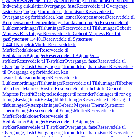
stykker
Reservedele til T-stykker
Indvendig cirkulation
Reservedele til
Indvendig cirkulation
Overgange, faste
Reservedele til Overgange,
faste
Overgange og forbindelser, kan løsnes
Reservedele til
Overgange og forbindelser, kan løsnes
Kompensatorer
Reservedele til
Kompensatorer
Gennemføringer
Lukkeanordninger
Reservedele til
Lukkeanordninger
Tilslutninger
Reservedele til Tilslutninger
Geberit
Mapress Rustfrit, gas
Reservedele til Geberit Mapress Rustfrit,
gas
Systemrør 1.4401
Reservedele til Systemrør
1.4401
Nippelrør
Muffer
Reservedele til
Muffer
Reduktioner
Reservedele til
Reduktioner
Bøjninger
Reservedele til Bøjninger
T-
stykker
Reservedele til T-stykker
Overgange, faste
Reservedele til
Overgange, faste
Overgange og forbindelser, kan løsnes
Reservedele
til Overgange og forbindelser, kan
løsnes
Lukkeanordninger
Reservedele til
Lukkeanordninger
Tilslutninger
Reservedele til Tilslutninger
Tilbehør
til Geberit Mapress Rustfrit
Reservedele til Tilbehør til Geberit
Mapress Rustfrit
Beskyttelseskapper til rørender
Pakninger til rør og
fittings
Beslag til rør
Beslag til tilslutninger
Reservedele til Beslag til
tilslutninger
Systempakninger
Geberit Mapress Therm
Systemrør
Therm
Fittings
Reservedele til Fittings
Muffer
Reservedele til
Muffer
Reduktioner
Reservedele til
Reduktioner
Bøjninger
Reservedele til Bøjninger
T-
stykker
Reservedele til T-stykker
Overgange, faste
Reservedele til
Overgange, faste
Overgange og forbindelser, kan løsnes
Reservedele