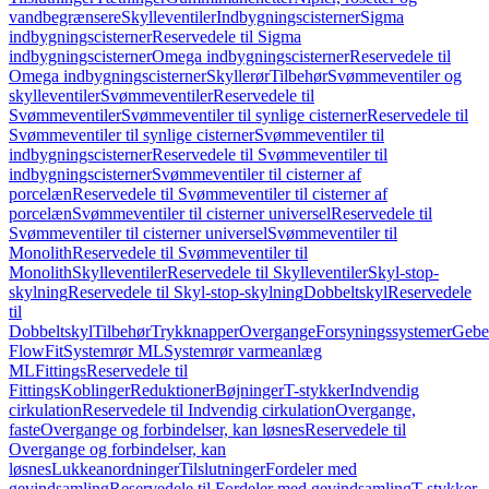
vandbegrænsere
Skylleventiler
Indbygningscisterner
Sigma
indbygningscisterner
Reservedele til Sigma
indbygningscisterner
Omega indbygningscisterner
Reservedele til
Omega indbygningscisterner
Skyllerør
Tilbehør
Svømmeventiler og
skylleventiler
Svømmeventiler
Reservedele til
Svømmeventiler
Svømmeventiler til synlige cisterner
Reservedele til
Svømmeventiler til synlige cisterner
Svømmeventiler til
indbygningscisterner
Reservedele til Svømmeventiler til
indbygningscisterner
Svømmeventiler til cisterner af
porcelæn
Reservedele til Svømmeventiler til cisterner af
porcelæn
Svømmeventiler til cisterner universel
Reservedele til
Svømmeventiler til cisterner universel
Svømmeventiler til
Monolith
Reservedele til Svømmeventiler til
Monolith
Skylleventiler
Reservedele til Skylleventiler
Skyl-stop-
skylning
Reservedele til Skyl-stop-skylning
Dobbeltskyl
Reservedele
til
Dobbeltskyl
Tilbehør
Trykknapper
Overgange
Forsyningssystemer
Geber
FlowFit
Systemrør ML
Systemrør varmeanlæg
ML
Fittings
Reservedele til
Fittings
Koblinger
Reduktioner
Bøjninger
T-stykker
Indvendig
cirkulation
Reservedele til Indvendig cirkulation
Overgange,
faste
Overgange og forbindelser, kan løsnes
Reservedele til
Overgange og forbindelser, kan
løsnes
Lukkeanordninger
Tilslutninger
Fordeler med
gevindsamling
Reservedele til Fordeler med gevindsamling
T-stykker