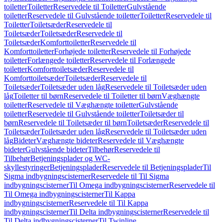
toiletter
Toiletter
Reservedele til Toiletter
Gulvstående
toiletter
Reservedele til Gulvstående toiletter
Toiletter
Reservedele til
Toiletter
Toiletsæder
Reservedele til
Toiletsæder
Toiletsæder
Reservedele til
Toiletsæder
Komforttoiletter
Reservedele til
Komforttoiletter
Forhøjede toiletter
Reservedele til Forhøjede
toiletter
Forlængede toiletter
Reservedele til Forlængede
toiletter
Komforttoiletsæder
Reservedele til
Komforttoiletsæder
Toiletsæder
Reservedele til
Toiletsæder
Toiletsæder uden låg
Reservedele til Toiletsæder uden
låg
Toiletter til børn
Reservedele til Toiletter til børn
Væghængte
toiletter
Reservedele til Væghængte toiletter
Gulvstående
toiletter
Reservedele til Gulvstående toiletter
Toiletsæder til
børn
Reservedele til Toiletsæder til børn
Toiletsæder
Reservedele til
Toiletsæder
Toiletsæder uden låg
Reservedele til Toiletsæder uden
låg
Bideter
Væghængte bideter
Reservedele til Væghængte
bideter
Gulvstående bideter
Tilbehør
Reservedele til
Tilbehør
Betjeningsplader og WC-
skyllestyringer
Betjeningsplader
Reservedele til Betjeningsplader
Til
Sigma indbygningscisterner
Reservedele til Til Sigma
indbygningscisterner
Til Omega indbygningscisterner
Reservedele til
Til Omega indbygningscisterner
Til Kappa
indbygningscisterner
Reservedele til Til Kappa
indbygningscisterner
Til Delta indbygningscisterner
Reservedele til
Til Delta indbygningscisterner
Til Twinline