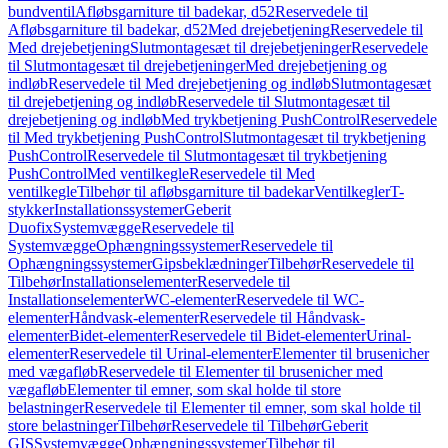
bundventil
Afløbsgarniture til badekar, d52
Reservedele til
Afløbsgarniture til badekar, d52
Med drejebetjening
Reservedele til
Med drejebetjening
Slutmontagesæt til drejebetjeninger
Reservedele
til Slutmontagesæt til drejebetjeninger
Med drejebetjening og
indløb
Reservedele til Med drejebetjening og indløb
Slutmontagesæt
til drejebetjening og indløb
Reservedele til Slutmontagesæt til
drejebetjening og indløb
Med trykbetjening PushControl
Reservedele
til Med trykbetjening PushControl
Slutmontagesæt til trykbetjening
PushControl
Reservedele til Slutmontagesæt til trykbetjening
PushControl
Med ventilkegle
Reservedele til Med
ventilkegle
Tilbehør til afløbsgarniture til badekar
Ventilkegler
T-
stykker
Installationssystemer
Geberit
Duofix
Systemvægge
Reservedele til
Systemvægge
Ophængningssystemer
Reservedele til
Ophængningssystemer
Gipsbeklædninger
Tilbehør
Reservedele til
Tilbehør
Installationselementer
Reservedele til
Installationselementer
WC-elementer
Reservedele til WC-
elementer
Håndvask-elementer
Reservedele til Håndvask-
elementer
Bidet-elementer
Reservedele til Bidet-elementer
Urinal-
elementer
Reservedele til Urinal-elementer
Elementer til brusenicher
med vægafløb
Reservedele til Elementer til brusenicher med
vægafløb
Elementer til emner, som skal holde til store
belastninger
Reservedele til Elementer til emner, som skal holde til
store belastninger
Tilbehør
Reservedele til Tilbehør
Geberit
GIS
Systemvægge
Ophængningssystemer
Tilbehør til