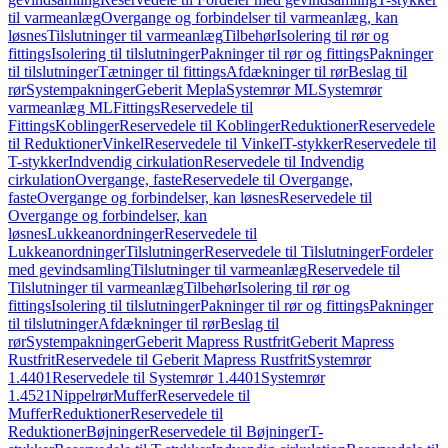
til varmeanlæg
Overgange og forbindelser til varmeanlæg, kan
løsnes
Tilslutninger til varmeanlæg
Tilbehør
Isolering til rør og
fittings
Isolering til tilslutninger
Pakninger til rør og fittings
Pakninger
til tilslutninger
Tætninger til fittings
Afdækninger til rør
Beslag til
rør
Systempakninger
Geberit Mepla
Systemrør ML
Systemrør
varmeanlæg ML
Fittings
Reservedele til
Fittings
Koblinger
Reservedele til Koblinger
Reduktioner
Reservedele
til Reduktioner
Vinkel
Reservedele til Vinkel
T-stykker
Reservedele til
T-stykker
Indvendig cirkulation
Reservedele til Indvendig
cirkulation
Overgange, faste
Reservedele til Overgange,
faste
Overgange og forbindelser, kan løsnes
Reservedele til
Overgange og forbindelser, kan
løsnes
Lukkeanordninger
Reservedele til
Lukkeanordninger
Tilslutninger
Reservedele til Tilslutninger
Fordeler
med gevindsamling
Tilslutninger til varmeanlæg
Reservedele til
Tilslutninger til varmeanlæg
Tilbehør
Isolering til rør og
fittings
Isolering til tilslutninger
Pakninger til rør og fittings
Pakninger
til tilslutninger
Afdækninger til rør
Beslag til
rør
Systempakninger
Geberit Mapress Rustfrit
Geberit Mapress
Rustfrit
Reservedele til Geberit Mapress Rustfrit
Systemrør
1.4401
Reservedele til Systemrør 1.4401
Systemrør
1.4521
Nippelrør
Muffer
Reservedele til
Muffer
Reduktioner
Reservedele til
Reduktioner
Bøjninger
Reservedele til Bøjninger
T-