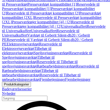
til Presseværktøj
Presseværktøj kompatibilitet [1]
Reservedele til
Presseværktøj kompatibilitet [1]
Presseværktøj kompatibilitet
[2]
Reservedele til Presseværktøj kompatibilitet [2]
Presseværktøj
kompatibilitet [2XL]
Reservedele til Presseværktøj kompatibilitet
[2XL]
Presseværktøjer kompatibilitet [4] / [2]
Reservedele til
Presseværktøjer kompatibilitet [4] / [2]
Universalkuffert
Reservedele
til Universalkuffert
Universalkuffert
Reservedele til
Universalkuffert
Værktøj til Geberit Silent-db20 / Geberit
PE
Reservedele til Værktøj til Geberit Silent-db20 / Geberit
PE
Elektrosvejseværktøj
Reservedele til
Elektrosvejseværktøj
Tilbehør til
elektrosvejseværktøj
Spejlsvejsningsværktøj
Reservedele til
Spejlsvejsningsværktøj
Tilbehør til
spejlsvejsningsværktøj
Reservedele til Tilbehør til
spejlsvejsningsværktøj
Rørbearbejdningsværktøj
Reservedele til
Rørbearbejdningsværktøj
Tilbehør til
rørbearbejdningsværktøj
Reservedele til Tilbehør til
rørbearbejdningsværktøj
Fjernbetjeninger
Fjernbetjeninger
Produktkategorier
Badeværelsesserier
Nyheder