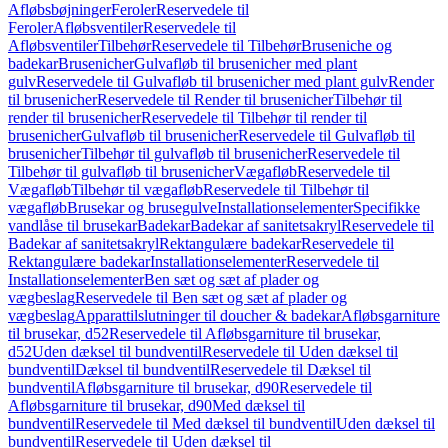
Afløbsbøjninger
Feroler
Reservedele til
Feroler
Afløbsventiler
Reservedele til
Afløbsventiler
Tilbehør
Reservedele til Tilbehør
Bruseniche og
badekar
Brusenicher
Gulvafløb til brusenicher med plant
gulv
Reservedele til Gulvafløb til brusenicher med plant gulv
Render
til brusenicher
Reservedele til Render til brusenicher
Tilbehør til
render til brusenicher
Reservedele til Tilbehør til render til
brusenicher
Gulvafløb til brusenicher
Reservedele til Gulvafløb til
brusenicher
Tilbehør til gulvafløb til brusenicher
Reservedele til
Tilbehør til gulvafløb til brusenicher
Vægafløb
Reservedele til
Vægafløb
Tilbehør til vægafløb
Reservedele til Tilbehør til
vægafløb
Brusekar og brusegulve
Installationselementer
Specifikke
vandlåse til brusekar
Badekar
Badekar af sanitetsakryl
Reservedele til
Badekar af sanitetsakryl
Rektangulære badekar
Reservedele til
Rektangulære badekar
Installationselementer
Reservedele til
Installationselementer
Ben sæt og sæt af plader og
vægbeslag
Reservedele til Ben sæt og sæt af plader og
vægbeslag
Apparattilslutninger til doucher & badekar
Afløbsgarniture
til brusekar, d52
Reservedele til Afløbsgarniture til brusekar,
d52
Uden dæksel til bundventil
Reservedele til Uden dæksel til
bundventil
Dæksel til bundventil
Reservedele til Dæksel til
bundventil
Afløbsgarniture til brusekar, d90
Reservedele til
Afløbsgarniture til brusekar, d90
Med dæksel til
bundventil
Reservedele til Med dæksel til bundventil
Uden dæksel til
bundventil
Reservedele til Uden dæksel til