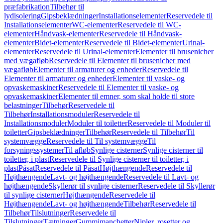
præfabrikation
Tilbehør til
lydisolering
Gipsbeklædninger
Installationselementer
Reservedele til
Installationselementer
WC-elementer
Reservedele til WC-
elementer
Håndvask-elementer
Reservedele til Håndvask-
elementer
Bidet-elementer
Reservedele til Bidet-elementer
Urinal-
elementer
Reservedele til Urinal-elementer
Elementer til brusenicher
med vægafløb
Reservedele til Elementer til brusenicher med
vægafløb
Elementer til armaturer og enheder
Reservedele til
Elementer til armaturer og enheder
Elementer til vaske- og
opvaskemaskiner
Reservedele til Elementer til vaske- og
opvaskemaskiner
Elementer til emner, som skal holde til store
belastninger
Tilbehør
Reservedele til
Tilbehør
Installationsmoduler
Reservedele til
Installationsmoduler
Moduler til toiletter
Reservedele til Moduler til
toiletter
Gipsbeklædninger
Tilbehør
Reservedele til Tilbehør
Til
systemvægge
Reservedele til Til systemvægge
Til
forsyningssystemer
Til afløb
Synlige cisterner
Synlige cisterner til
toiletter, i plast
Reservedele til Synlige cisterner til toiletter, i
plast
Påsat
Reservedele til Påsat
Højthængende
Reservedele til
Højthængende
Lavt- og højthængende
Reservedele til Lavt- og
højthængende
Skyllerør til synlige cisterner
Reservedele til Skyllerør
til synlige cisterner
Højthængende
Reservedele til
Højthængende
Lavt- og højthængende
Tilbehør
Reservedele til
Tilbehør
Tilslutninger
Reservedele til
Tilslutninger
Tætninger
Gummimanchetter
Nipler, rosetter og