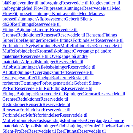
blå
Kugleventiler til indbygning
Reservedele til Kugleventiler til
indbygning
Med FlowFit pressetilslutninger
Reservedele til Med
FlowFit pressetilslutninger
Kontraventiler
Med Mapress
pressetilslutninger
Afløbssystemer
Geberit Silent-
db20
Rør
Fittings
Reservedele til
Fittings
Bøjninger
Grenrør
Reservedele til
Grenrør
Reduktioner
Renserør
Reservedele til Renserør
Fittings
SuperTube
Bøjninger
Specielle fittings
Forbindelser
Reservedele til
Forbindelser
Svejseforbindelser
Muffeforbindelser
Reservedele til
Muffeforbindelser
Kromstålskoblinger
Overgange på andre
materialer
Reservedele til Overgange på andre
materialer
Afløbstilslutninger
Reservedele til
Afløbstilslutninger
Afløbsbøjninger
Reservedele til
Afløbsbøjninger
Overgangsmuffer
Reservedele til
Overgangsmuffer
Tilbehør
Rørbærere
Beslag til
rørbærere
Tætninger
Forbrugsmateriale
Geberit Silent-
PP
Rør
Reservedele til Rør
Fittings
Reservedele til
Fittings
Bøjninger
Reservedele til Bøjninger
Grenrør
Reservedele til
Grenrør
Reduktioner
Reservedele til
Reduktioner
Renserør
Reservedele til
Renserør
Forbindelser
Reservedele til
Forbindelser
Muffeforbindelser
Reservedele til
Muffeforbindelser
Fastspændingsforbindelser
Overgange på andre
materialer
Afløbstilslutninger
Afløbsbøjninger
Feroler
Tilbehør
Rørbærer
Silent-Pro
Rør
Reservedele til Rør
Fittings
Reservedele til