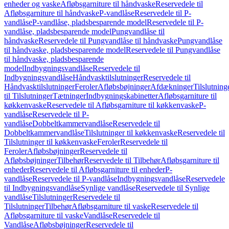
enheder og vaske
Afløbsgarniture til håndvaske
Reservedele til
Afløbsgarniture til håndvaske
P-vandlåse
Reservedele til P-
vandlåse
P-vandlåse, pladsbesparende model
Reservedele til P-
vandlåse, pladsbesparende model
Pungvandlåse til
håndvaske
Reservedele til Pungvandlåse til håndvaske
Pungvandlåse
til håndvaske, pladsbesparende model
Reservedele til Pungvandlåse
til håndvaske, pladsbesparende
model
Indbygningsvandlåse
Reservedele til
Indbygningsvandlåse
Håndvasktilslutninger
Reservedele til
Håndvasktilslutninger
Feroler
Afløbsbøjninger
Afdækninger
Tilslutning
til Tilslutninger
Tætninger
Indbygningskabinetter
Afløbsgarniture til
køkkenvaske
Reservedele til Afløbsgarniture til køkkenvaske
P-
vandlåse
Reservedele til P-
vandlåse
Dobbeltkammervandlåse
Reservedele til
Dobbeltkammervandlåse
Tilslutninger til køkkenvaske
Reservedele til
Tilslutninger til køkkenvaske
Feroler
Reservedele til
Feroler
Afløbsbøjninger
Reservedele til
Afløbsbøjninger
Tilbehør
Reservedele til Tilbehør
Afløbsgarniture til
enheder
Reservedele til Afløbsgarniture til enheder
P-
vandlåse
Reservedele til P-vandlåse
Indbygningsvandlåse
Reservedele
til Indbygningsvandlåse
Synlige vandlåse
Reservedele til Synlige
vandlåse
Tilslutninger
Reservedele til
Tilslutninger
Tilbehør
Afløbsgarniture til vaske
Reservedele til
Afløbsgarniture til vaske
Vandlåse
Reservedele til
Vandlåse
Afløbsbøjninger
Reservedele til