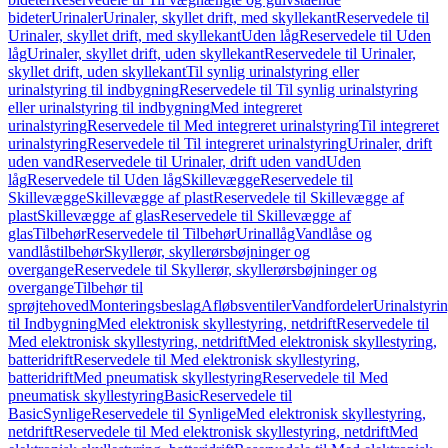
bideter
Urinaler
Urinaler, skyllet drift, med skyllekant
Reservedele til
Urinaler, skyllet drift, med skyllekant
Uden låg
Reservedele til Uden
låg
Urinaler, skyllet drift, uden skyllekant
Reservedele til Urinaler,
skyllet drift, uden skyllekant
Til synlig urinalstyring eller
urinalstyring til indbygning
Reservedele til Til synlig urinalstyring
eller urinalstyring til indbygning
Med integreret
urinalstyring
Reservedele til Med integreret urinalstyring
Til integreret
urinalstyring
Reservedele til Til integreret urinalstyring
Urinaler, drift
uden vand
Reservedele til Urinaler, drift uden vand
Uden
låg
Reservedele til Uden låg
Skillevægge
Reservedele til
Skillevægge
Skillevægge af plast
Reservedele til Skillevægge af
plast
Skillevægge af glas
Reservedele til Skillevægge af
glas
Tilbehør
Reservedele til Tilbehør
Urinallåg
Vandlåse og
vandlåstilbehør
Skyllerør, skyllerørsbøjninger og
overgange
Reservedele til Skyllerør, skyllerørsbøjninger og
overgange
Tilbehør til
sprøjtehoved
Monteringsbeslag
Afløbsventiler
Vandfordeler
Urinalstyri
til Indbygning
Med elektronisk skyllestyring, netdrift
Reservedele til
Med elektronisk skyllestyring, netdrift
Med elektronisk skyllestyring,
batteridrift
Reservedele til Med elektronisk skyllestyring,
batteridrift
Med pneumatisk skyllestyring
Reservedele til Med
pneumatisk skyllestyring
Basic
Reservedele til
Basic
Synlige
Reservedele til Synlige
Med elektronisk skyllestyring,
netdrift
Reservedele til Med elektronisk skyllestyring, netdrift
Med