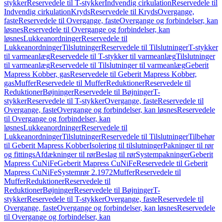
stykker
Reservedele til T-stykker
Indvendig cirkulation
Reservedele til
Indvendig cirkulation
Kryds
Reservedele til Kryds
Overgange,
faste
Reservedele til Overgange, faste
Overgange og forbindelser, kan
løsnes
Reservedele til Overgange og forbindelser, kan
løsnes
Lukkeanordninger
Reservedele til
Lukkeanordninger
Tilslutninger
Reservedele til Tilslutninger
T-stykker
til varmeanlæg
Reservedele til T-stykker til varmeanlæg
Tilslutninger
til varmeanlæg
Reservedele til Tilslutninger til varmeanlæg
Geberit
Mapress Kobber, gas
Reservedele til Geberit Mapress Kobber,
gas
Muffer
Reservedele til Muffer
Reduktioner
Reservedele til
Reduktioner
Bøjninger
Reservedele til Bøjninger
T-
stykker
Reservedele til T-stykker
Overgange, faste
Reservedele til
Overgange, faste
Overgange og forbindelser, kan løsnes
Reservedele
til Overgange og forbindelser, kan
løsnes
Lukkeanordninger
Reservedele til
Lukkeanordninger
Tilslutninger
Reservedele til Tilslutninger
Tilbehør
til Geberit Mapress Kobber
Isolering til tilslutninger
Pakninger til rør
og fittings
Afdækninger til rør
Beslag til rør
Systempakninger
Geberit
Mapress CuNiFe
Geberit Mapress CuNiFe
Reservedele til Geberit
Mapress CuNiFe
Systemrør 2.1972
Muffer
Reservedele til
Muffer
Reduktioner
Reservedele til
Reduktioner
Bøjninger
Reservedele til Bøjninger
T-
stykker
Reservedele til T-stykker
Overgange, faste
Reservedele til
Overgange, faste
Overgange og forbindelser, kan løsnes
Reservedele
til Overgange og forbindelser, kan