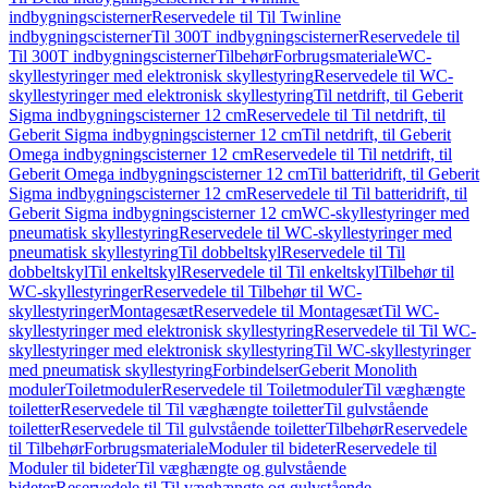
indbygningscisterner
Reservedele til Til Twinline
indbygningscisterner
Til 300T indbygningscisterner
Reservedele til
Til 300T indbygningscisterner
Tilbehør
Forbrugsmateriale
WC-
skyllestyringer med elektronisk skyllestyring
Reservedele til WC-
skyllestyringer med elektronisk skyllestyring
Til netdrift, til Geberit
Sigma indbygningscisterner 12 cm
Reservedele til Til netdrift, til
Geberit Sigma indbygningscisterner 12 cm
Til netdrift, til Geberit
Omega indbygningscisterner 12 cm
Reservedele til Til netdrift, til
Geberit Omega indbygningscisterner 12 cm
Til batteridrift, til Geberit
Sigma indbygningscisterner 12 cm
Reservedele til Til batteridrift, til
Geberit Sigma indbygningscisterner 12 cm
WC-skyllestyringer med
pneumatisk skyllestyring
Reservedele til WC-skyllestyringer med
pneumatisk skyllestyring
Til dobbeltskyl
Reservedele til Til
dobbeltskyl
Til enkeltskyl
Reservedele til Til enkeltskyl
Tilbehør til
WC-skyllestyringer
Reservedele til Tilbehør til WC-
skyllestyringer
Montagesæt
Reservedele til Montagesæt
Til WC-
skyllestyringer med elektronisk skyllestyring
Reservedele til Til WC-
skyllestyringer med elektronisk skyllestyring
Til WC-skyllestyringer
med pneumatisk skyllestyring
Forbindelser
Geberit Monolith
moduler
Toiletmoduler
Reservedele til Toiletmoduler
Til væghængte
toiletter
Reservedele til Til væghængte toiletter
Til gulvstående
toiletter
Reservedele til Til gulvstående toiletter
Tilbehør
Reservedele
til Tilbehør
Forbrugsmateriale
Moduler til bideter
Reservedele til
Moduler til bideter
Til væghængte og gulvstående
bideter
Reservedele til Til væghængte og gulvstående