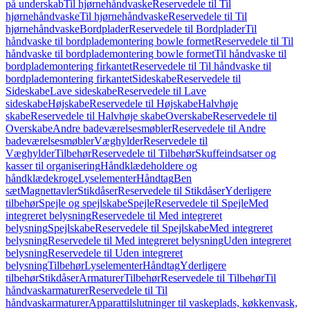
på underskab
Til hjørnehåndvaske
Reservedele til Til
hjørnehåndvaske
Til hjørnehåndvaske
Reservedele til Til
hjørnehåndvaske
Bordplader
Reservedele til Bordplader
Til
håndvaske til bordplademontering bowle formet
Reservedele til Til
håndvaske til bordplademontering bowle formet
Til håndvaske til
bordplademontering firkantet
Reservedele til Til håndvaske til
bordplademontering firkantet
Sideskabe
Reservedele til
Sideskabe
Lave sideskabe
Reservedele til Lave
sideskabe
Højskabe
Reservedele til Højskabe
Halvhøje
skabe
Reservedele til Halvhøje skabe
Overskabe
Reservedele til
Overskabe
Andre badeværelsesmøbler
Reservedele til Andre
badeværelsesmøbler
Væghylder
Reservedele til
Væghylder
Tilbehør
Reservedele til Tilbehør
Skuffeindsatser og
kasser til organisering
Håndklædeholdere og
håndklædekroge
Lyselementer
Håndtag
Ben
sæt
Magnettavler
Stikdåser
Reservedele til Stikdåser
Yderligere
tilbehør
Spejle og spejlskabe
Spejle
Reservedele til Spejle
Med
integreret belysning
Reservedele til Med integreret
belysning
Spejlskabe
Reservedele til Spejlskabe
Med integreret
belysning
Reservedele til Med integreret belysning
Uden integreret
belysning
Reservedele til Uden integreret
belysning
Tilbehør
Lyselementer
Håndtag
Yderligere
tilbehør
Stikdåser
Armaturer
Tilbehør
Reservedele til Tilbehør
Til
håndvaskarmaturer
Reservedele til Til
håndvaskarmaturer
Apparattilslutninger til vaskeplads, køkkenvask,