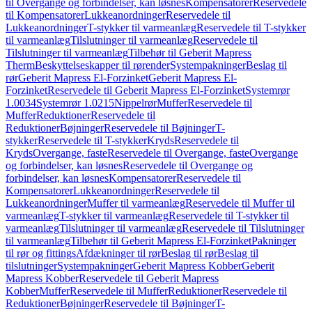
til Overgange og forbindelser, kan løsnes
Kompensatorer
Reservedele
til Kompensatorer
Lukkeanordninger
Reservedele til
Lukkeanordninger
T-stykker til varmeanlæg
Reservedele til T-stykker
til varmeanlæg
Tilslutninger til varmeanlæg
Reservedele til
Tilslutninger til varmeanlæg
Tilbehør til Geberit Mapress
Therm
Beskyttelseskapper til rørender
Systempakninger
Beslag til
rør
Geberit Mapress El-Forzinket
Geberit Mapress El-
Forzinket
Reservedele til Geberit Mapress El-Forzinket
Systemrør
1.0034
Systemrør 1.0215
Nippelrør
Muffer
Reservedele til
Muffer
Reduktioner
Reservedele til
Reduktioner
Bøjninger
Reservedele til Bøjninger
T-
stykker
Reservedele til T-stykker
Kryds
Reservedele til
Kryds
Overgange, faste
Reservedele til Overgange, faste
Overgange
og forbindelser, kan løsnes
Reservedele til Overgange og
forbindelser, kan løsnes
Kompensatorer
Reservedele til
Kompensatorer
Lukkeanordninger
Reservedele til
Lukkeanordninger
Muffer til varmeanlæg
Reservedele til Muffer til
varmeanlæg
T-stykker til varmeanlæg
Reservedele til T-stykker til
varmeanlæg
Tilslutninger til varmeanlæg
Reservedele til Tilslutninger
til varmeanlæg
Tilbehør til Geberit Mapress El-Forzinket
Pakninger
til rør og fittings
Afdækninger til rør
Beslag til rør
Beslag til
tilslutninger
Systempakninger
Geberit Mapress Kobber
Geberit
Mapress Kobber
Reservedele til Geberit Mapress
Kobber
Muffer
Reservedele til Muffer
Reduktioner
Reservedele til
Reduktioner
Bøjninger
Reservedele til Bøjninger
T-