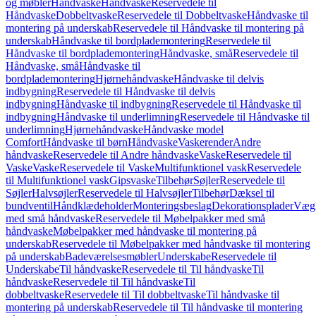
og møbler
Håndvaske
Håndvaske
Reservedele til
Håndvaske
Dobbeltvaske
Reservedele til Dobbeltvaske
Håndvaske til
montering på underskab
Reservedele til Håndvaske til montering på
underskab
Håndvaske til bordplademontering
Reservedele til
Håndvaske til bordplademontering
Håndvaske, små
Reservedele til
Håndvaske, små
Håndvaske til
bordplademontering
Hjørnehåndvaske
Håndvaske til delvis
indbygning
Reservedele til Håndvaske til delvis
indbygning
Håndvaske til indbygning
Reservedele til Håndvaske til
indbygning
Håndvaske til underlimning
Reservedele til Håndvaske til
underlimning
Hjørnehåndvaske
Håndvaske model
Comfort
Håndvaske til børn
Håndvaske
Vaskerender
Andre
håndvaske
Reservedele til Andre håndvaske
Vaske
Reservedele til
Vaske
Vaske
Reservedele til Vaske
Multifunktionel vask
Reservedele
til Multifunktionel vask
Gipsvaske
Tilbehør
Søjler
Reservedele til
Søjler
Halvsøjler
Reservedele til Halvsøjler
Tilbehør
Dæksel til
bundventil
Håndklædeholder
Monteringsbeslag
Dekorationsplader
Vægh
med små håndvaske
Reservedele til Møbelpakker med små
håndvaske
Møbelpakker med håndvaske til montering på
underskab
Reservedele til Møbelpakker med håndvaske til montering
på underskab
Badeværelsesmøbler
Underskabe
Reservedele til
Underskabe
Til håndvaske
Reservedele til Til håndvaske
Til
håndvaske
Reservedele til Til håndvaske
Til
dobbeltvaske
Reservedele til Til dobbeltvaske
Til håndvaske til
montering på underskab
Reservedele til Til håndvaske til montering