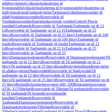
afløbssystemer
Lydisolering
Isolering til
bygningsdelslydisolering
Isolering til bygningsdelslydisolering og
luftlydsisolering
Fugtbeskyttelse
Tætninger
Udluftningsventiler til
afløb
Ventilationsventiler
Reservedele til
Ventilationsventiler
Energireducerende ventiler
Geberit Pluvia
tagafløb
Tagbrønde
Reservedele til Tagbrønde
Tagbrønde op til 12
l/s
Reservedele til Tagbrønde op til 12 l/s
Tagbrønde op til 25
liter/s
Reservedele til Tagbrønde op til 25 liter/s
Tagbrønde op til 100
liter/s
Reservedele til Tagbrønde op til 100 liter/s
Tagbrønde til
render
Reservedele til Tagbrønde til render
Tagbrønde op til 12
l/s
Reservedele til Tagbrønde op til 12 l/s
Tagbrønde op til 25
liter/s
Reservedele til Tagbrønde op til 25
liter/s
Dampspærreelementer
Reservedele til Dampspærreelementer
Til
tagbrønde op til 12 liter/s
Reservedele til Til tagbrønde op til 12
liter/s
Til tagbrønde op til 25 liter/s
Brandbeskyttelse
Brandbeskyttelse
til afløbssystemer
Nødoverløb
Reservedele til Nødoverløb
Til
tagbrønde op til 12 liter/s
Reservedele til Til tagbrønde op til 12
liter/s
Til tagbrønde op til 25 liter/s
Reservedele til Til tagbrønde op til
25 liter/s
Beslag
Befæstigelsessystem d40–200
Befæstigelsessystem
d250–315
Tilbehør
Reservedele til Tilbehør
Til tagbrønde
Reservedele
til Til tagbrønde
Til beslag
Konventionelle
tagafløb
Tagbrønde
Reservedele til
Tagbrønde
Dampspærreelementer
Reservedele til
Dampspærreelementer
Tilbehør
Reservedele til
Tilbehør
Værktøj
Værktøj
Værktøjer til Geberit FlowFit
Reservedele