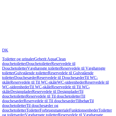
DK
Toiletter og urinaler
Geberit AquaClean
douchetoiletter
Douchetoiletter
Reservedele til
Douchetoiletter
Væghængte toiletter
Reservedele til Væghængte
toiletter
Gulvstående toiletter
Reservedele til Gulvstående
toiletter
Douchesæder
Reservedele til Douchesæder
Til WC-
skåle
Reservedele til Til WC-skåle
WC-sideenheder
Reservedele til
WC-sideenheder
Til WC-skåle
Reservedele til Til WC-
skåle
Designplader
Reservedele til Designplader
Til
douchetoiletter
Reservedele til Til douchetoiletter
Til
douchesæder
Reservedele til Til douchesæder
Tilbehør
Til
douchetoiletter
Til douchesæder og
douchetoiletter
Toiletter
Forbrugsmateriale
Funktionsenheder
Toiletter
og toiletsæder
Væghængte toiletter
Reservedele til Væghængte