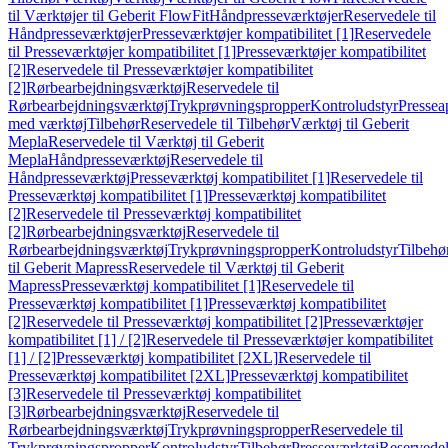
til Værktøjer til Geberit FlowFit
Håndpresseværktøjer
Reservedele til
Håndpresseværktøjer
Presseværktøjer kompatibilitet [1]
Reservedele
til Presseværktøjer kompatibilitet [1]
Presseværktøjer kompatibilitet
[2]
Reservedele til Presseværktøjer kompatibilitet
[2]
Rørbearbejdningsværktøj
Reservedele til
Rørbearbejdningsværktøj
Trykprøvningspropper
Kontroludstyr
Pressea
med værktøj
Tilbehør
Reservedele til Tilbehør
Værktøj til Geberit
Mepla
Reservedele til Værktøj til Geberit
Mepla
Håndpresseværktøj
Reservedele til
Håndpresseværktøj
Presseværktøj kompatibilitet [1]
Reservedele til
Presseværktøj kompatibilitet [1]
Presseværktøj kompatibilitet
[2]
Reservedele til Presseværktøj kompatibilitet
[2]
Rørbearbejdningsværktøj
Reservedele til
Rørbearbejdningsværktøj
Trykprøvningspropper
Kontroludstyr
Tilbehø
til Geberit Mapress
Reservedele til Værktøj til Geberit
Mapress
Presseværktøj kompatibilitet [1]
Reservedele til
Presseværktøj kompatibilitet [1]
Presseværktøj kompatibilitet
[2]
Reservedele til Presseværktøj kompatibilitet [2]
Presseværktøjer
kompatibilitet [1] / [2]
Reservedele til Presseværktøjer kompatibilitet
[1] / [2]
Presseværktøj kompatibilitet [2XL]
Reservedele til
Presseværktøj kompatibilitet [2XL]
Presseværktøj kompatibilitet
[3]
Reservedele til Presseværktøj kompatibilitet
[3]
Rørbearbejdningsværktøj
Reservedele til
Rørbearbejdningsværktøj
Trykprøvningspropper
Reservedele til
Trykprøvningspropper
Kontroludstyr
Tilbehør
Presseværktøj
Reservede