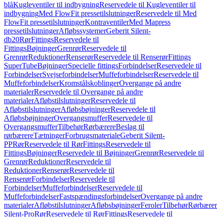
blå
Kugleventiler til indbygning
Reservedele til Kugleventiler til
indbygning
Med FlowFit pressetilslutninger
Reservedele til Med
FlowFit pressetilslutninger
Kontraventiler
Med Mapress
pressetilslutninger
Afløbssystemer
Geberit Silent-
db20
Rør
Fittings
Reservedele til
Fittings
Bøjninger
Grenrør
Reservedele til
Grenrør
Reduktioner
Renserør
Reservedele til Renserør
Fittings
SuperTube
Bøjninger
Specielle fittings
Forbindelser
Reservedele til
Forbindelser
Svejseforbindelser
Muffeforbindelser
Reservedele til
Muffeforbindelser
Kromstålskoblinger
Overgange på andre
materialer
Reservedele til Overgange på andre
materialer
Afløbstilslutninger
Reservedele til
Afløbstilslutninger
Afløbsbøjninger
Reservedele til
Afløbsbøjninger
Overgangsmuffer
Reservedele til
Overgangsmuffer
Tilbehør
Rørbærere
Beslag til
rørbærere
Tætninger
Forbrugsmateriale
Geberit Silent-
PP
Rør
Reservedele til Rør
Fittings
Reservedele til
Fittings
Bøjninger
Reservedele til Bøjninger
Grenrør
Reservedele til
Grenrør
Reduktioner
Reservedele til
Reduktioner
Renserør
Reservedele til
Renserør
Forbindelser
Reservedele til
Forbindelser
Muffeforbindelser
Reservedele til
Muffeforbindelser
Fastspændingsforbindelser
Overgange på andre
materialer
Afløbstilslutninger
Afløbsbøjninger
Feroler
Tilbehør
Rørbærer
Silent-Pro
Rør
Reservedele til Rør
Fittings
Reservedele til