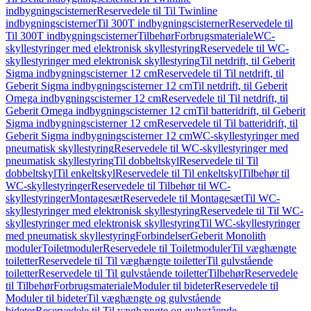
indbygningscisterner
Reservedele til Til Twinline
indbygningscisterner
Til 300T indbygningscisterner
Reservedele til
Til 300T indbygningscisterner
Tilbehør
Forbrugsmateriale
WC-
skyllestyringer med elektronisk skyllestyring
Reservedele til WC-
skyllestyringer med elektronisk skyllestyring
Til netdrift, til Geberit
Sigma indbygningscisterner 12 cm
Reservedele til Til netdrift, til
Geberit Sigma indbygningscisterner 12 cm
Til netdrift, til Geberit
Omega indbygningscisterner 12 cm
Reservedele til Til netdrift, til
Geberit Omega indbygningscisterner 12 cm
Til batteridrift, til Geberit
Sigma indbygningscisterner 12 cm
Reservedele til Til batteridrift, til
Geberit Sigma indbygningscisterner 12 cm
WC-skyllestyringer med
pneumatisk skyllestyring
Reservedele til WC-skyllestyringer med
pneumatisk skyllestyring
Til dobbeltskyl
Reservedele til Til
dobbeltskyl
Til enkeltskyl
Reservedele til Til enkeltskyl
Tilbehør til
WC-skyllestyringer
Reservedele til Tilbehør til WC-
skyllestyringer
Montagesæt
Reservedele til Montagesæt
Til WC-
skyllestyringer med elektronisk skyllestyring
Reservedele til Til WC-
skyllestyringer med elektronisk skyllestyring
Til WC-skyllestyringer
med pneumatisk skyllestyring
Forbindelser
Geberit Monolith
moduler
Toiletmoduler
Reservedele til Toiletmoduler
Til væghængte
toiletter
Reservedele til Til væghængte toiletter
Til gulvstående
toiletter
Reservedele til Til gulvstående toiletter
Tilbehør
Reservedele
til Tilbehør
Forbrugsmateriale
Moduler til bideter
Reservedele til
Moduler til bideter
Til væghængte og gulvstående
bideter
Reservedele til Til væghængte og gulvstående