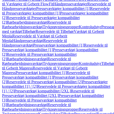
til Værktøjer til Geberit FlowFit
Håndpresseværktøjer
Reservedele til
Håndpresseværktøjer
Presseværktøjer kompatibilitet [1]
Reservedele
til Presseværktøjer kompatibilitet [1]
Presseværktøjer kompatibilitet
[2]
Reservedele til Presseværktøjer kompatibilitet
[2]
Rørbearbejdningsværktøj
Reservedele til
Rørbearbejdningsværktøj
Trykprøvningspropper
Kontroludstyr
Pressea
med værktøj
Tilbehør
Reservedele til Tilbehør
Værktøj til Geberit
Mepla
Reservedele til Værktøj til Geberit
Mepla
Håndpresseværktøj
Reservedele til
Håndpresseværktøj
Presseværktøj kompatibilitet [1]
Reservedele til
Presseværktøj kompatibilitet [1]
Presseværktøj kompatibilitet
[2]
Reservedele til Presseværktøj kompatibilitet
[2]
Rørbearbejdningsværktøj
Reservedele til
Rørbearbejdningsværktøj
Trykprøvningspropper
Kontroludstyr
Tilbehø
til Geberit Mapress
Reservedele til Værktøj til Geberit
Mapress
Presseværktøj kompatibilitet [1]
Reservedele til
Presseværktøj kompatibilitet [1]
Presseværktøj kompatibilitet
[2]
Reservedele til Presseværktøj kompatibilitet [2]
Presseværktøjer
kompatibilitet [1] / [2]
Reservedele til Presseværktøjer kompatibilitet
[1] / [2]
Presseværktøj kompatibilitet [2XL]
Reservedele til
Presseværktøj kompatibilitet [2XL]
Presseværktøj kompatibilitet
[3]
Reservedele til Presseværktøj kompatibilitet
[3]
Rørbearbejdningsværktøj
Reservedele til
Rørbearbejdningsværktøj
Trykprøvningspropper
Reservedele til
Trykprøvningspropper
Kontroludstyr
Tilbehør
Presseværktøj
Reservede