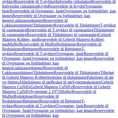
stykker
Reservedele til T-stykker
Indvendig cirkulation
Reservedele til
Indvendig cirkulation
Kryds
Reservedele til Kryds
Overgange,
faste
Reservedele til Overgange, faste
Overgange og forbindelser, kan
løsnes
Reservedele til Overgange og forbindelser, kan
løsnes
Lukkeanordninger
Reservedele til
Lukkeanordninger
Tilslutninger
Reservedele til Tilslutninger
T-stykker
til varmeanlæg
Reservedele til T-stykker til varmeanlæg
Tilslutninger
til varmeanlæg
Reservedele til Tilslutninger til varmeanlæg
Geberit
Mapress Kobber, gas
Reservedele til Geberit Mapress Kobber,
gas
Muffer
Reservedele til Muffer
Reduktioner
Reservedele til
Reduktioner
Bøjninger
Reservedele til Bøjninger
T-
stykker
Reservedele til T-stykker
Overgange, faste
Reservedele til
Overgange, faste
Overgange og forbindelser, kan løsnes
Reservedele
til Overgange og forbindelser, kan
løsnes
Lukkeanordninger
Reservedele til
Lukkeanordninger
Tilslutninger
Reservedele til Tilslutninger
Tilbehør
til Geberit Mapress Kobber
Isolering til tilslutninger
Pakninger til rør
og fittings
Afdækninger til rør
Beslag til rør
Systempakninger
Geberit
Mapress CuNiFe
Geberit Mapress CuNiFe
Reservedele til Geberit
Mapress CuNiFe
Systemrør 2.1972
Muffer
Reservedele til
Muffer
Reduktioner
Reservedele til
Reduktioner
Bøjninger
Reservedele til Bøjninger
T-
stykker
Reservedele til T-stykker
Overgange, faste
Reservedele til
Overgange, faste
Overgange og forbindelser, kan løsnes
Reservedele
til Overgange og forbindelser, kan