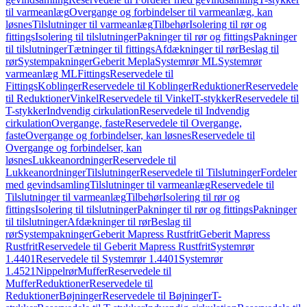
til varmeanlæg
Overgange og forbindelser til varmeanlæg, kan
løsnes
Tilslutninger til varmeanlæg
Tilbehør
Isolering til rør og
fittings
Isolering til tilslutninger
Pakninger til rør og fittings
Pakninger
til tilslutninger
Tætninger til fittings
Afdækninger til rør
Beslag til
rør
Systempakninger
Geberit Mepla
Systemrør ML
Systemrør
varmeanlæg ML
Fittings
Reservedele til
Fittings
Koblinger
Reservedele til Koblinger
Reduktioner
Reservedele
til Reduktioner
Vinkel
Reservedele til Vinkel
T-stykker
Reservedele til
T-stykker
Indvendig cirkulation
Reservedele til Indvendig
cirkulation
Overgange, faste
Reservedele til Overgange,
faste
Overgange og forbindelser, kan løsnes
Reservedele til
Overgange og forbindelser, kan
løsnes
Lukkeanordninger
Reservedele til
Lukkeanordninger
Tilslutninger
Reservedele til Tilslutninger
Fordeler
med gevindsamling
Tilslutninger til varmeanlæg
Reservedele til
Tilslutninger til varmeanlæg
Tilbehør
Isolering til rør og
fittings
Isolering til tilslutninger
Pakninger til rør og fittings
Pakninger
til tilslutninger
Afdækninger til rør
Beslag til
rør
Systempakninger
Geberit Mapress Rustfrit
Geberit Mapress
Rustfrit
Reservedele til Geberit Mapress Rustfrit
Systemrør
1.4401
Reservedele til Systemrør 1.4401
Systemrør
1.4521
Nippelrør
Muffer
Reservedele til
Muffer
Reduktioner
Reservedele til
Reduktioner
Bøjninger
Reservedele til Bøjninger
T-