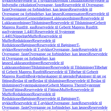
stykker
Reservedele til T-stykker
Indvendig cirkulation
Reservedele til
Indvendig cirkulation
Overgange, faste
Reservedele til Overgange,
faste
Overgange og forbindelser, kan løsnes
Reservedele til
Overgange og forbindelser, kan løsnes
Kompensatorer
Reservedele til
Kompensatorer
Gennemføringer
Lukkeanordninger
Reservedele til
Lukkeanordninger
Tilslutninger
Reservedele til Tilslutninger
Geberit
Mapress Rustfrit, gas
Reservedele til Geberit Mapress Rustfrit,
gas
Systemrør 1.4401
Reservedele til Systemrør
1.4401
Nippelrør
Muffer
Reservedele til
Muffer
Reduktioner
Reservedele til
Reduktioner
Bøjninger
Reservedele til Bøjninger
T-
stykker
Reservedele til T-stykker
Overgange, faste
Reservedele til
Overgange, faste
Overgange og forbindelser, kan løsnes
Reservedele
til Overgange og forbindelser, kan
løsnes
Lukkeanordninger
Reservedele til
Lukkeanordninger
Tilslutninger
Reservedele til Tilslutninger
Tilbehør
til Geberit Mapress Rustfrit
Reservedele til Tilbehør til Geberit
Mapress Rustfrit
Beskyttelseskapper til rørender
Pakninger til rør og
fittings
Beslag til rør
Beslag til tilslutninger
Reservedele til Beslag til
tilslutninger
Systempakninger
Geberit Mapress Therm
Systemrør
Therm
Fittings
Reservedele til Fittings
Muffer
Reservedele til
Muffer
Reduktioner
Reservedele til
Reduktioner
Bøjninger
Reservedele til Bøjninger
T-
stykker
Reservedele til T-stykker
Overgange, faste
Reservedele til
Overgange, faste
Overgange og forbindelser, kan løsnes
Reservedele