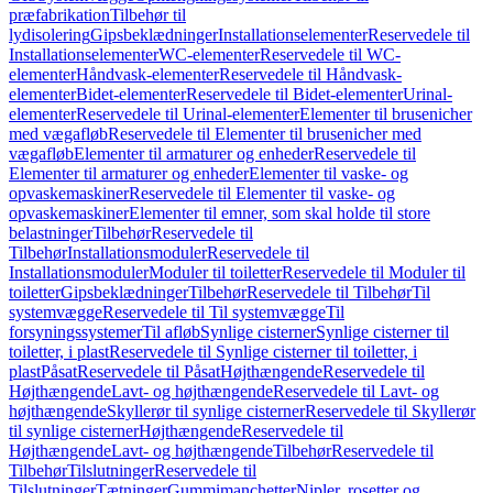
præfabrikation
Tilbehør til
lydisolering
Gipsbeklædninger
Installationselementer
Reservedele til
Installationselementer
WC-elementer
Reservedele til WC-
elementer
Håndvask-elementer
Reservedele til Håndvask-
elementer
Bidet-elementer
Reservedele til Bidet-elementer
Urinal-
elementer
Reservedele til Urinal-elementer
Elementer til brusenicher
med vægafløb
Reservedele til Elementer til brusenicher med
vægafløb
Elementer til armaturer og enheder
Reservedele til
Elementer til armaturer og enheder
Elementer til vaske- og
opvaskemaskiner
Reservedele til Elementer til vaske- og
opvaskemaskiner
Elementer til emner, som skal holde til store
belastninger
Tilbehør
Reservedele til
Tilbehør
Installationsmoduler
Reservedele til
Installationsmoduler
Moduler til toiletter
Reservedele til Moduler til
toiletter
Gipsbeklædninger
Tilbehør
Reservedele til Tilbehør
Til
systemvægge
Reservedele til Til systemvægge
Til
forsyningssystemer
Til afløb
Synlige cisterner
Synlige cisterner til
toiletter, i plast
Reservedele til Synlige cisterner til toiletter, i
plast
Påsat
Reservedele til Påsat
Højthængende
Reservedele til
Højthængende
Lavt- og højthængende
Reservedele til Lavt- og
højthængende
Skyllerør til synlige cisterner
Reservedele til Skyllerør
til synlige cisterner
Højthængende
Reservedele til
Højthængende
Lavt- og højthængende
Tilbehør
Reservedele til
Tilbehør
Tilslutninger
Reservedele til
Tilslutninger
Tætninger
Gummimanchetter
Nipler, rosetter og