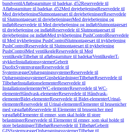
bundventil
Afløbsgarniture til badekar, d52
Reservedele til
Afløbsgarniture til badekar, d52
Med drejebetjening
Reservedele til
Med drejebetjening
Slutmontagesæt til drejebetjeninger
Reservedele
til Slutmontagesæt til drejebetjeninger
Med drejebetjening og
indløb
Reservedele til Med drejebetjening og indløb
Slutmontagesæt
til drejebetjening og indløb
Reservedele til Slutmontagesæt til
drejebetjening og indløb
Med trykbetjening PushControl
Reservedele
til Med trykbetjening PushControl
Slutmontagesæt til trykbetjening
PushControl
Reservedele til Slutmontagesæt til trykbetjening
PushControl
Med ventilkegle
Reservedele til Med
ventilkegle
Tilbehør til afløbsgarniture til badekar
Ventilkegler
T-
stykker
Installationssystemer
Geberit
Duofix
Systemvægge
Reservedele til
Systemvægge
Ophængningssystemer
Reservedele til
Ophængningssystemer
Gipsbeklædninger
Tilbehør
Reservedele til
Tilbehør
Installationselementer
Reservedele til
Installationselementer
WC-elementer
Reservedele til WC-
elementer
Håndvask-elementer
Reservedele til Håndvask-
elementer
Bidet-elementer
Reservedele til Bidet-elementer
Urinal-
elementer
Reservedele til Urinal-elementer
Elementer til brusenicher
med vægafløb
Reservedele til Elementer til brusenicher med
vægafløb
Elementer til emner, som skal holde til store
belastninger
Reservedele til Elementer til emner, som skal holde til
store belastninger
Tilbehør
Reservedele til Tilbehør
Geberit
GIS
Systemvægge
Ophængningssystemer
Tilbehør til