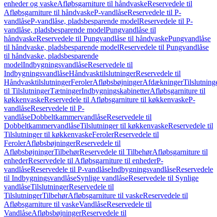
enheder og vaske
Afløbsgarniture til håndvaske
Reservedele til
Afløbsgarniture til håndvaske
P-vandlåse
Reservedele til P-
vandlåse
P-vandlåse, pladsbesparende model
Reservedele til P-
vandlåse, pladsbesparende model
Pungvandlåse til
håndvaske
Reservedele til Pungvandlåse til håndvaske
Pungvandlåse
til håndvaske, pladsbesparende model
Reservedele til Pungvandlåse
til håndvaske, pladsbesparende
model
Indbygningsvandlåse
Reservedele til
Indbygningsvandlåse
Håndvasktilslutninger
Reservedele til
Håndvasktilslutninger
Feroler
Afløbsbøjninger
Afdækninger
Tilslutning
til Tilslutninger
Tætninger
Indbygningskabinetter
Afløbsgarniture til
køkkenvaske
Reservedele til Afløbsgarniture til køkkenvaske
P-
vandlåse
Reservedele til P-
vandlåse
Dobbeltkammervandlåse
Reservedele til
Dobbeltkammervandlåse
Tilslutninger til køkkenvaske
Reservedele til
Tilslutninger til køkkenvaske
Feroler
Reservedele til
Feroler
Afløbsbøjninger
Reservedele til
Afløbsbøjninger
Tilbehør
Reservedele til Tilbehør
Afløbsgarniture til
enheder
Reservedele til Afløbsgarniture til enheder
P-
vandlåse
Reservedele til P-vandlåse
Indbygningsvandlåse
Reservedele
til Indbygningsvandlåse
Synlige vandlåse
Reservedele til Synlige
vandlåse
Tilslutninger
Reservedele til
Tilslutninger
Tilbehør
Afløbsgarniture til vaske
Reservedele til
Afløbsgarniture til vaske
Vandlåse
Reservedele til
Vandlåse
Afløbsbøjninger
Reservedele til