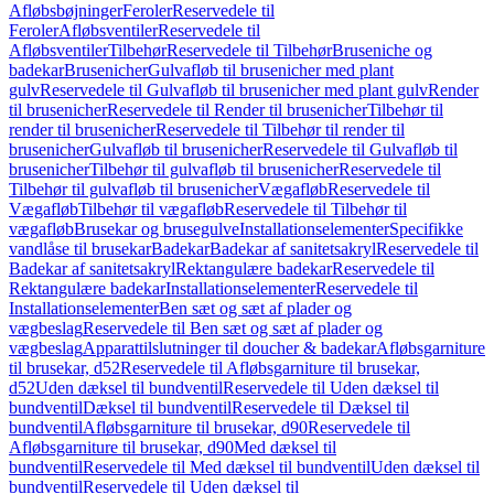
Afløbsbøjninger
Feroler
Reservedele til
Feroler
Afløbsventiler
Reservedele til
Afløbsventiler
Tilbehør
Reservedele til Tilbehør
Bruseniche og
badekar
Brusenicher
Gulvafløb til brusenicher med plant
gulv
Reservedele til Gulvafløb til brusenicher med plant gulv
Render
til brusenicher
Reservedele til Render til brusenicher
Tilbehør til
render til brusenicher
Reservedele til Tilbehør til render til
brusenicher
Gulvafløb til brusenicher
Reservedele til Gulvafløb til
brusenicher
Tilbehør til gulvafløb til brusenicher
Reservedele til
Tilbehør til gulvafløb til brusenicher
Vægafløb
Reservedele til
Vægafløb
Tilbehør til vægafløb
Reservedele til Tilbehør til
vægafløb
Brusekar og brusegulve
Installationselementer
Specifikke
vandlåse til brusekar
Badekar
Badekar af sanitetsakryl
Reservedele til
Badekar af sanitetsakryl
Rektangulære badekar
Reservedele til
Rektangulære badekar
Installationselementer
Reservedele til
Installationselementer
Ben sæt og sæt af plader og
vægbeslag
Reservedele til Ben sæt og sæt af plader og
vægbeslag
Apparattilslutninger til doucher & badekar
Afløbsgarniture
til brusekar, d52
Reservedele til Afløbsgarniture til brusekar,
d52
Uden dæksel til bundventil
Reservedele til Uden dæksel til
bundventil
Dæksel til bundventil
Reservedele til Dæksel til
bundventil
Afløbsgarniture til brusekar, d90
Reservedele til
Afløbsgarniture til brusekar, d90
Med dæksel til
bundventil
Reservedele til Med dæksel til bundventil
Uden dæksel til
bundventil
Reservedele til Uden dæksel til