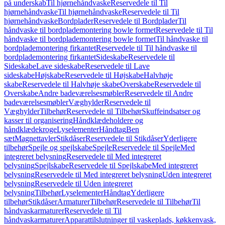
på underskab
Til hjørnehåndvaske
Reservedele til Til
hjørnehåndvaske
Til hjørnehåndvaske
Reservedele til Til
hjørnehåndvaske
Bordplader
Reservedele til Bordplader
Til
håndvaske til bordplademontering bowle formet
Reservedele til Til
håndvaske til bordplademontering bowle formet
Til håndvaske til
bordplademontering firkantet
Reservedele til Til håndvaske til
bordplademontering firkantet
Sideskabe
Reservedele til
Sideskabe
Lave sideskabe
Reservedele til Lave
sideskabe
Højskabe
Reservedele til Højskabe
Halvhøje
skabe
Reservedele til Halvhøje skabe
Overskabe
Reservedele til
Overskabe
Andre badeværelsesmøbler
Reservedele til Andre
badeværelsesmøbler
Væghylder
Reservedele til
Væghylder
Tilbehør
Reservedele til Tilbehør
Skuffeindsatser og
kasser til organisering
Håndklædeholdere og
håndklædekroge
Lyselementer
Håndtag
Ben
sæt
Magnettavler
Stikdåser
Reservedele til Stikdåser
Yderligere
tilbehør
Spejle og spejlskabe
Spejle
Reservedele til Spejle
Med
integreret belysning
Reservedele til Med integreret
belysning
Spejlskabe
Reservedele til Spejlskabe
Med integreret
belysning
Reservedele til Med integreret belysning
Uden integreret
belysning
Reservedele til Uden integreret
belysning
Tilbehør
Lyselementer
Håndtag
Yderligere
tilbehør
Stikdåser
Armaturer
Tilbehør
Reservedele til Tilbehør
Til
håndvaskarmaturer
Reservedele til Til
håndvaskarmaturer
Apparattilslutninger til vaskeplads, køkkenvask,