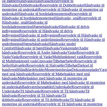
og møbler
Håndvaske
Håndvaske
Reservedele til
Håndvaske
Dobbeltvaske
Reservedele til Dobbeltvaske
Håndvaske til
montering på underskab
Reservedele til Håndvaske til montering på
underskab
Håndvaske til bordplademontering
Reservedele til
Håndvaske til bordplademontering
Håndvaske, små
Reservedele til
Håndvaske, små
Håndvaske til
bordplademontering
Hjørnehåndvaske
Håndvaske til delvis
indbygning
Reservedele til Håndvaske til delvis
indbygning
Håndvaske til indbygning
Reservedele til Håndvaske til
indbygning
Håndvaske til underlimning
Reservedele til Håndvaske til
underlimning
Hjørnehåndvaske
Håndvaske model
Comfort
Håndvaske til børn
Håndvaske
Vaskerender
Andre
håndvaske
Reservedele til Andre håndvaske
Vaske
Reservedele til
Vaske
Vaske
Reservedele til Vaske
Multifunktionel vask
Reservedele
til Multifunktionel vask
Gipsvaske
Tilbehør
Søjler
Reservedele til
Søjler
Halvsøjler
Reservedele til Halvsøjler
Tilbehør
Dæksel til
bundventil
Håndklædeholder
Monteringsbeslag
Dekorationsplader
Vægh
med små håndvaske
Reservedele til Møbelpakker med små
håndvaske
Møbelpakker med håndvaske til montering på
underskab
Reservedele til Møbelpakker med håndvaske til montering
på underskab
Badeværelsesmøbler
Underskabe
Reservedele til
Underskabe
Til håndvaske
Reservedele til Til håndvaske
Til
håndvaske
Reservedele til Til håndvaske
Til
dobbeltvaske
Reservedele til Til dobbeltvaske
Til håndvaske til
montering på underskab
Reservedele til Til håndvaske til montering