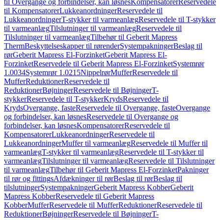
til Overgange og forbindelser, kan løsnes
Kompensatorer
Reservedele
til Kompensatorer
Lukkeanordninger
Reservedele til
Lukkeanordninger
T-stykker til varmeanlæg
Reservedele til T-stykker
til varmeanlæg
Tilslutninger til varmeanlæg
Reservedele til
Tilslutninger til varmeanlæg
Tilbehør til Geberit Mapress
Therm
Beskyttelseskapper til rørender
Systempakninger
Beslag til
rør
Geberit Mapress El-Forzinket
Geberit Mapress El-
Forzinket
Reservedele til Geberit Mapress El-Forzinket
Systemrør
1.0034
Systemrør 1.0215
Nippelrør
Muffer
Reservedele til
Muffer
Reduktioner
Reservedele til
Reduktioner
Bøjninger
Reservedele til Bøjninger
T-
stykker
Reservedele til T-stykker
Kryds
Reservedele til
Kryds
Overgange, faste
Reservedele til Overgange, faste
Overgange
og forbindelser, kan løsnes
Reservedele til Overgange og
forbindelser, kan løsnes
Kompensatorer
Reservedele til
Kompensatorer
Lukkeanordninger
Reservedele til
Lukkeanordninger
Muffer til varmeanlæg
Reservedele til Muffer til
varmeanlæg
T-stykker til varmeanlæg
Reservedele til T-stykker til
varmeanlæg
Tilslutninger til varmeanlæg
Reservedele til Tilslutninger
til varmeanlæg
Tilbehør til Geberit Mapress El-Forzinket
Pakninger
til rør og fittings
Afdækninger til rør
Beslag til rør
Beslag til
tilslutninger
Systempakninger
Geberit Mapress Kobber
Geberit
Mapress Kobber
Reservedele til Geberit Mapress
Kobber
Muffer
Reservedele til Muffer
Reduktioner
Reservedele til
Reduktioner
Bøjninger
Reservedele til Bøjninger
T-