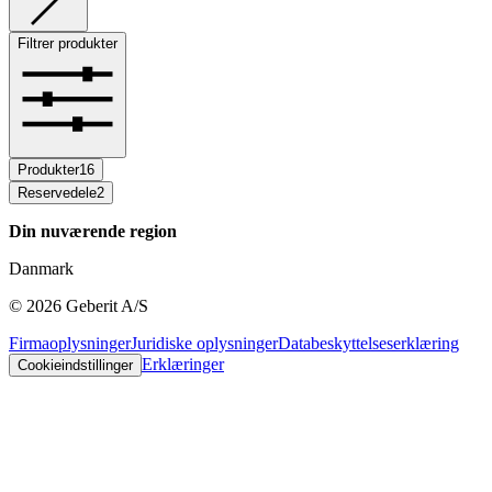
Filtrer produkter
Produkter
16
Reservedele
2
Din nuværende region
Danmark
©
2026
Geberit A/S
Firmaoplysninger
Juridiske oplysninger
Databeskyttelseserklæring
Erklæringer
Cookieindstillinger