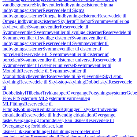
vandbegrænsere
Skylleventiler
Indbygningscisterner
Sigma
indbygningscisterner
Reservedele til Sigma
indbygningscisterner
Omega indbygningscisterner
Reservedele til
Omega indbygningscisterner
Skyllerør
Tilbehør
Svømmeventiler og
skylleventiler
Svømmeventiler
Reservedele til
Svømmeventiler
Svømmeventiler til synlige cisterner
Reservedele til
Svømmeventiler til synlige cisterner
Svømmeventiler til
indbygningscisterner
Reservedele til Svømmeventiler til
indbygningscisterner
Svømmeventiler til cisterner af
porcelæn
Reservedele til Svømmeventiler til cisterner af
porcelæn
Svømmeventiler til cisterner universel
Reservedele til
Svømmeventiler til cisterner universel
Svømmeventiler til
Monolith
Reservedele til Svømmeventiler til
Monolith
Skylleventiler
Reservedele til Skylleventiler
Skyl-stop-
skylning
Reservedele til Skyl-stop-skylning
Dobbeltskyl
Reservedele
til
Dobbeltskyl
Tilbehør
Trykknapper
Overgange
Forsyningssystemer
Geber
FlowFit
Systemrør ML
Systemrør varmeanlæg
ML
Fittings
Reservedele til
Fittings
Koblinger
Reduktioner
Bøjninger
T-stykker
Indvendig
cirkulation
Reservedele til Indvendig cirkulation
Overgange,
faste
Overgange og forbindelser, kan løsnes
Reservedele til
Overgange og forbindelser, kan
løsnes
Lukkeanordninger
Tilslutninger
Fordeler med
gevindsamling
Reservedele til Fordeler med gevindsamling
T-stykker