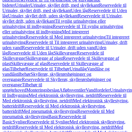
bideter
Urinaler
Urinaler, skyllet drift, med skyllekant
Reservedele til
Urinaler, skyllet drift, med skyllekant
Uden låg
Reservedele til Uden
låg
Urinaler, skyllet drift, uden skyllekant
Reservedele til Urinaler,
skyllet drift, uden skyllekant
Til synlig urinalstyring eller
urinalstyring til indbygning
Reservedele til Til synlig urinalstyring
eller urinalstyring til indbygning
Med integreret
urinalstyring
Reservedele til Med integreret urinalstyring
Til integreret
urinalstyring
Reservedele til Til integreret urinalstyring
Urinaler, drift
uden vand
Reservedele til Urinaler, drift uden vand
Uden
låg
Reservedele til Uden låg
Skillevægge
Reservedele til
Skillevægge
Skillevægge af plast
Reservedele til Skillevægge af
plast
Skillevægge af glas
Reservedele til Skillevægge af
glas
Tilbehør
Reservedele til Tilbehør
Urinallåg
Vandlåse og
vandlåstilbehør
Skyllerør, skyllerørsbøjninger og
overgange
Reservedele til Skyllerør, skyllerørsbøjninger og
overgange
Tilbehør til
sprøjtehoved
Monteringsbeslag
Afløbsventiler
Vandfordeler
Urinalstyri
til Indbygning
Med elektronisk skyllestyring, netdrift
Reservedele til
Med elektronisk skyllestyring, netdrift
Med elektronisk skyllestyring,
batteridrift
Reservedele til Med elektronisk skyllestyring,
batteridrift
Med pneumatisk skyllestyring
Reservedele til Med
pneumatisk skyllestyring
Basic
Reservedele til
Basic
Synlige
Reservedele til Synlige
Med elektronisk skyllestyring,
netdrift
Reservedele til Med elektronisk skyllestyring, netdrift
Med