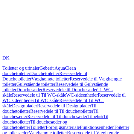
DK
Toiletter og urinaler
Geberit AquaClean
douchetoiletter
Douchetoiletter
Reservedele til
Douchetoiletter
Væghængte toiletter
Reservedele til Væghængte
toiletter
Gulvstående toiletter
Reservedele til Gulvstående
toiletter
Douchesæder
Reservedele til Douchesæder
Til WC-
skåle
Reservedele til Til WC-skåle
WC-sideenheder
Reservedele til
WC-sideenheder
Til WC-skåle
Reservedele til Til WC-
skåle
Designplader
Reservedele til Designplader
Til
douchetoiletter
Reservedele til Til douchetoiletter
Til
douchesæder
Reservedele til Til douchesæder
Tilbehør
Til
douchetoiletter
Til douchesæder og
douchetoiletter
Toiletter
Forbrugsmateriale
Funktionsenheder
Toiletter
og toiletsæder
Væghængte toiletter
Reservedele til Væghængte