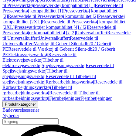
til Presseværktøj
Presseværktøj kompatibilitet [1]
Reservedele til
Presseværktøj kompatibilitet [1]
Presseværktøj kompatibilitet
[2]
Reservedele til Presseværktøj kompatibilitet [2]
Presseværktøj
kompatibilitet [2XL]
Reservedele til Presseværktøj kompatibilitet
[2XL]
Presseværktøjer kompatibilitet [4] / [2]
Reservedele til
Presseværktøjer kompatibilitet [4] / [2]
Universalkuffert
Reservedele
til Universalkuffert
Universalkuffert
Reservedele til
Universalkuffert
Værktøj til Geberit Silent-db20 / Geberit
PE
Reservedele til Værktøj til Geberit Silent-db20 / Geberit
PE
Elektrosvejseværktøj
Reservedele til
Elektrosvejseværktøj
Tilbehør til
elektrosvejseværktøj
Spejlsvejsningsværktøj
Reservedele til
Spejlsvejsningsværktøj
Tilbehør til
spejlsvejsningsværktøj
Reservedele til Tilbehør til
spejlsvejsningsværktøj
Rørbearbejdningsværktøj
Reservedele til
Rørbearbejdningsværktøj
Tilbehør til
rørbearbejdningsværktøj
Reservedele til Tilbehør til
rørbearbejdningsværktøj
Fjernbetjeninger
Fjernbetjeninger
Produktkategorier
Badeværelsesserier
Nyheder