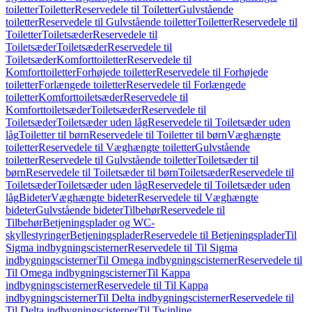
toiletter
Toiletter
Reservedele til Toiletter
Gulvstående
toiletter
Reservedele til Gulvstående toiletter
Toiletter
Reservedele til
Toiletter
Toiletsæder
Reservedele til
Toiletsæder
Toiletsæder
Reservedele til
Toiletsæder
Komforttoiletter
Reservedele til
Komforttoiletter
Forhøjede toiletter
Reservedele til Forhøjede
toiletter
Forlængede toiletter
Reservedele til Forlængede
toiletter
Komforttoiletsæder
Reservedele til
Komforttoiletsæder
Toiletsæder
Reservedele til
Toiletsæder
Toiletsæder uden låg
Reservedele til Toiletsæder uden
låg
Toiletter til børn
Reservedele til Toiletter til børn
Væghængte
toiletter
Reservedele til Væghængte toiletter
Gulvstående
toiletter
Reservedele til Gulvstående toiletter
Toiletsæder til
børn
Reservedele til Toiletsæder til børn
Toiletsæder
Reservedele til
Toiletsæder
Toiletsæder uden låg
Reservedele til Toiletsæder uden
låg
Bideter
Væghængte bideter
Reservedele til Væghængte
bideter
Gulvstående bideter
Tilbehør
Reservedele til
Tilbehør
Betjeningsplader og WC-
skyllestyringer
Betjeningsplader
Reservedele til Betjeningsplader
Til
Sigma indbygningscisterner
Reservedele til Til Sigma
indbygningscisterner
Til Omega indbygningscisterner
Reservedele til
Til Omega indbygningscisterner
Til Kappa
indbygningscisterner
Reservedele til Til Kappa
indbygningscisterner
Til Delta indbygningscisterner
Reservedele til
Til Delta indbygningscisterner
Til Twinline