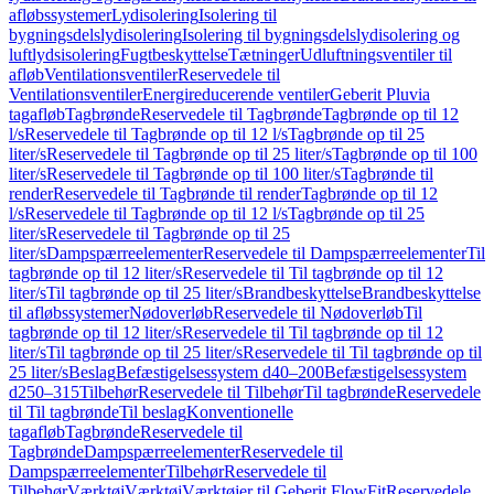
afløbssystemer
Lydisolering
Isolering til
bygningsdelslydisolering
Isolering til bygningsdelslydisolering og
luftlydsisolering
Fugtbeskyttelse
Tætninger
Udluftningsventiler til
afløb
Ventilationsventiler
Reservedele til
Ventilationsventiler
Energireducerende ventiler
Geberit Pluvia
tagafløb
Tagbrønde
Reservedele til Tagbrønde
Tagbrønde op til 12
l/s
Reservedele til Tagbrønde op til 12 l/s
Tagbrønde op til 25
liter/s
Reservedele til Tagbrønde op til 25 liter/s
Tagbrønde op til 100
liter/s
Reservedele til Tagbrønde op til 100 liter/s
Tagbrønde til
render
Reservedele til Tagbrønde til render
Tagbrønde op til 12
l/s
Reservedele til Tagbrønde op til 12 l/s
Tagbrønde op til 25
liter/s
Reservedele til Tagbrønde op til 25
liter/s
Dampspærreelementer
Reservedele til Dampspærreelementer
Til
tagbrønde op til 12 liter/s
Reservedele til Til tagbrønde op til 12
liter/s
Til tagbrønde op til 25 liter/s
Brandbeskyttelse
Brandbeskyttelse
til afløbssystemer
Nødoverløb
Reservedele til Nødoverløb
Til
tagbrønde op til 12 liter/s
Reservedele til Til tagbrønde op til 12
liter/s
Til tagbrønde op til 25 liter/s
Reservedele til Til tagbrønde op til
25 liter/s
Beslag
Befæstigelsessystem d40–200
Befæstigelsessystem
d250–315
Tilbehør
Reservedele til Tilbehør
Til tagbrønde
Reservedele
til Til tagbrønde
Til beslag
Konventionelle
tagafløb
Tagbrønde
Reservedele til
Tagbrønde
Dampspærreelementer
Reservedele til
Dampspærreelementer
Tilbehør
Reservedele til
Tilbehør
Værktøj
Værktøj
Værktøjer til Geberit FlowFit
Reservedele