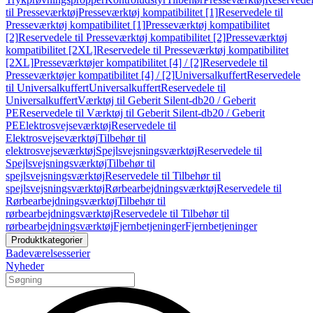
til Presseværktøj
Presseværktøj kompatibilitet [1]
Reservedele til
Presseværktøj kompatibilitet [1]
Presseværktøj kompatibilitet
[2]
Reservedele til Presseværktøj kompatibilitet [2]
Presseværktøj
kompatibilitet [2XL]
Reservedele til Presseværktøj kompatibilitet
[2XL]
Presseværktøjer kompatibilitet [4] / [2]
Reservedele til
Presseværktøjer kompatibilitet [4] / [2]
Universalkuffert
Reservedele
til Universalkuffert
Universalkuffert
Reservedele til
Universalkuffert
Værktøj til Geberit Silent-db20 / Geberit
PE
Reservedele til Værktøj til Geberit Silent-db20 / Geberit
PE
Elektrosvejseværktøj
Reservedele til
Elektrosvejseværktøj
Tilbehør til
elektrosvejseværktøj
Spejlsvejsningsværktøj
Reservedele til
Spejlsvejsningsværktøj
Tilbehør til
spejlsvejsningsværktøj
Reservedele til Tilbehør til
spejlsvejsningsværktøj
Rørbearbejdningsværktøj
Reservedele til
Rørbearbejdningsværktøj
Tilbehør til
rørbearbejdningsværktøj
Reservedele til Tilbehør til
rørbearbejdningsværktøj
Fjernbetjeninger
Fjernbetjeninger
Produktkategorier
Badeværelsesserier
Nyheder