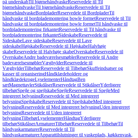
på underskab
Til hjørnehåndvaske
Reservedele til Til
hjørnehåndvaske
Til hjørnehåndvaske
Reservedele til Til
hjørnehåndvaske
Bordplader
Reservedele til Bordplader
Til
håndvaske til bordplademontering bowle formet
Reservedele til Til
håndvaske til bordplademontering bowle formet
Til håndvaske til
bordplademontering firkantet
Reservedele til Til håndvaske til
bordplademontering firkantet
Sideskabe
Reservedele til
Sideskabe
Lave sideskabe
Reservedele til Lave
sideskabe
Højskabe
Reservedele til Højskabe
Halvhøje
skabe
Reservedele til Halvhøje skabe
Overskabe
Reservedele til
Overskabe
Andre badeværelsesmøbler
Reservedele til Andre
badeværelsesmøbler
Væghylder
Reservedele til
Væghylder
Tilbehør
Reservedele til Tilbehør
Skuffeindsatser og
kasser til organisering
Håndklædeholdere og
håndklædekroge
Lyselementer
Håndtag
Ben
sæt
Magnettavler
Stikdåser
Reservedele til Stikdåser
Yderligere
tilbehør
Spejle og spejlskabe
Spejle
Reservedele til Spejle
Med
integreret belysning
Reservedele til Med integreret
belysning
Spejlskabe
Reservedele til Spejlskabe
Med integreret
belysning
Reservedele til Med integreret belysning
Uden integreret
belysning
Reservedele til Uden integreret
belysning
Tilbehør
Lyselementer
Håndtag
Yderligere
tilbehør
Stikdåser
Armaturer
Tilbehør
Reservedele til Tilbehør
Til
håndvaskarmaturer
Reservedele til Til
håndvaskarmaturer
Apparattilslutninger til vaskeplads, køkkenvask,