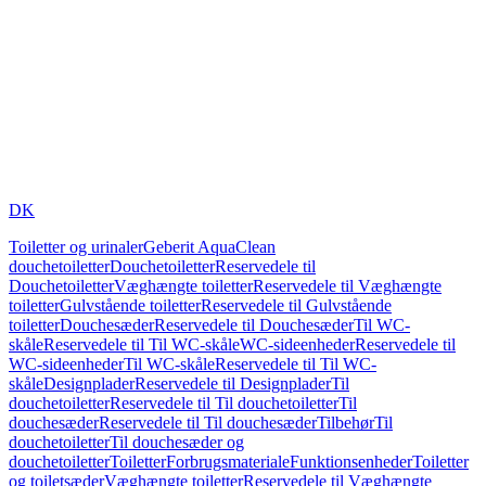
DK
Toiletter og urinaler
Geberit AquaClean
douchetoiletter
Douchetoiletter
Reservedele til
Douchetoiletter
Væghængte toiletter
Reservedele til Væghængte
toiletter
Gulvstående toiletter
Reservedele til Gulvstående
toiletter
Douchesæder
Reservedele til Douchesæder
Til WC-
skåle
Reservedele til Til WC-skåle
WC-sideenheder
Reservedele til
WC-sideenheder
Til WC-skåle
Reservedele til Til WC-
skåle
Designplader
Reservedele til Designplader
Til
douchetoiletter
Reservedele til Til douchetoiletter
Til
douchesæder
Reservedele til Til douchesæder
Tilbehør
Til
douchetoiletter
Til douchesæder og
douchetoiletter
Toiletter
Forbrugsmateriale
Funktionsenheder
Toiletter
og toiletsæder
Væghængte toiletter
Reservedele til Væghængte