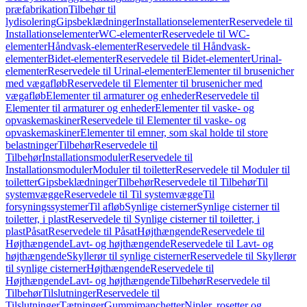
præfabrikation
Tilbehør til
lydisolering
Gipsbeklædninger
Installationselementer
Reservedele til
Installationselementer
WC-elementer
Reservedele til WC-
elementer
Håndvask-elementer
Reservedele til Håndvask-
elementer
Bidet-elementer
Reservedele til Bidet-elementer
Urinal-
elementer
Reservedele til Urinal-elementer
Elementer til brusenicher
med vægafløb
Reservedele til Elementer til brusenicher med
vægafløb
Elementer til armaturer og enheder
Reservedele til
Elementer til armaturer og enheder
Elementer til vaske- og
opvaskemaskiner
Reservedele til Elementer til vaske- og
opvaskemaskiner
Elementer til emner, som skal holde til store
belastninger
Tilbehør
Reservedele til
Tilbehør
Installationsmoduler
Reservedele til
Installationsmoduler
Moduler til toiletter
Reservedele til Moduler til
toiletter
Gipsbeklædninger
Tilbehør
Reservedele til Tilbehør
Til
systemvægge
Reservedele til Til systemvægge
Til
forsyningssystemer
Til afløb
Synlige cisterner
Synlige cisterner til
toiletter, i plast
Reservedele til Synlige cisterner til toiletter, i
plast
Påsat
Reservedele til Påsat
Højthængende
Reservedele til
Højthængende
Lavt- og højthængende
Reservedele til Lavt- og
højthængende
Skyllerør til synlige cisterner
Reservedele til Skyllerør
til synlige cisterner
Højthængende
Reservedele til
Højthængende
Lavt- og højthængende
Tilbehør
Reservedele til
Tilbehør
Tilslutninger
Reservedele til
Tilslutninger
Tætninger
Gummimanchetter
Nipler, rosetter og