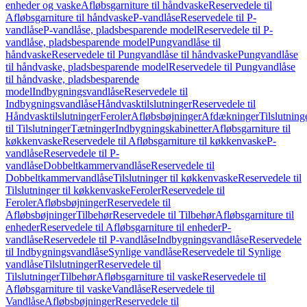
enheder og vaske
Afløbsgarniture til håndvaske
Reservedele til
Afløbsgarniture til håndvaske
P-vandlåse
Reservedele til P-
vandlåse
P-vandlåse, pladsbesparende model
Reservedele til P-
vandlåse, pladsbesparende model
Pungvandlåse til
håndvaske
Reservedele til Pungvandlåse til håndvaske
Pungvandlåse
til håndvaske, pladsbesparende model
Reservedele til Pungvandlåse
til håndvaske, pladsbesparende
model
Indbygningsvandlåse
Reservedele til
Indbygningsvandlåse
Håndvasktilslutninger
Reservedele til
Håndvasktilslutninger
Feroler
Afløbsbøjninger
Afdækninger
Tilslutning
til Tilslutninger
Tætninger
Indbygningskabinetter
Afløbsgarniture til
køkkenvaske
Reservedele til Afløbsgarniture til køkkenvaske
P-
vandlåse
Reservedele til P-
vandlåse
Dobbeltkammervandlåse
Reservedele til
Dobbeltkammervandlåse
Tilslutninger til køkkenvaske
Reservedele til
Tilslutninger til køkkenvaske
Feroler
Reservedele til
Feroler
Afløbsbøjninger
Reservedele til
Afløbsbøjninger
Tilbehør
Reservedele til Tilbehør
Afløbsgarniture til
enheder
Reservedele til Afløbsgarniture til enheder
P-
vandlåse
Reservedele til P-vandlåse
Indbygningsvandlåse
Reservedele
til Indbygningsvandlåse
Synlige vandlåse
Reservedele til Synlige
vandlåse
Tilslutninger
Reservedele til
Tilslutninger
Tilbehør
Afløbsgarniture til vaske
Reservedele til
Afløbsgarniture til vaske
Vandlåse
Reservedele til
Vandlåse
Afløbsbøjninger
Reservedele til