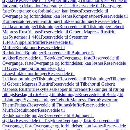
stykker
Reservedele til T-stykker
Indvendig cirkulation
Reservedele til
Indvendig cirkulation
Overgange, faste
Reservedele til Overgange,
faste
Overgange og forbindelser, kan løsnes
Reservedele til
Overgange og forbindelser, kan løsnes
Kompensatorer
Reservedele til
Kompensatorer
Gennemføringer
Lukkeanordninger
Reservedele til
Lukkeanordninger
Tilslutninger
Reservedele til Tilslutninger
Geberit
Mapress Rustfrit, gas
Reservedele til Geberit Mapress Rustfrit,
gas
Systemrør 1.4401
Reservedele til Systemrør
1.4401
Nippelrør
Muffer
Reservedele til
Muffer
Reduktioner
Reservedele til
Reduktioner
Bøjninger
Reservedele til Bøjninger
T-
stykker
Reservedele til T-stykker
Overgange, faste
Reservedele til
Overgange, faste
Overgange og forbindelser, kan løsnes
Reservedele
til Overgange og forbindelser, kan
løsnes
Lukkeanordninger
Reservedele til
Lukkeanordninger
Tilslutninger
Reservedele til Tilslutninger
Tilbehør
til Geberit Mapress Rustfrit
Reservedele til Tilbehør til Geberit
Mapress Rustfrit
Beskyttelseskapper til rørender
Pakninger til rør og
fittings
Beslag til rør
Beslag til tilslutninger
Reservedele til Beslag til
tilslutninger
Systempakninger
Geberit Mapress Therm
Systemrør
Therm
Fittings
Reservedele til Fittings
Muffer
Reservedele til
Muffer
Reduktioner
Reservedele til
Reduktioner
Bøjninger
Reservedele til Bøjninger
T-
stykker
Reservedele til T-stykker
Overgange, faste
Reservedele til
Overgange, faste
Overgange og forbindelser, kan løsnes
Reservedele