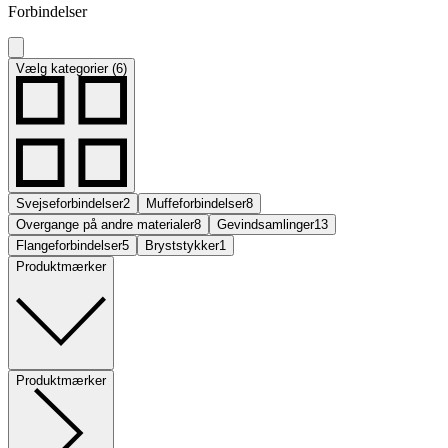
Forbindelser
Vælg kategorier (6)
Svejseforbindelser
2
Muffeforbindelser
8
Overgange på andre materialer
8
Gevindsamlinger
13
Flangeforbindelser
5
Bryststykker
1
Produktmærker
Produktmærker