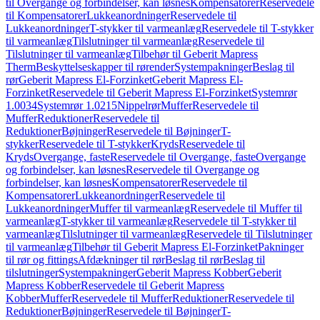
til Overgange og forbindelser, kan løsnes
Kompensatorer
Reservedele
til Kompensatorer
Lukkeanordninger
Reservedele til
Lukkeanordninger
T-stykker til varmeanlæg
Reservedele til T-stykker
til varmeanlæg
Tilslutninger til varmeanlæg
Reservedele til
Tilslutninger til varmeanlæg
Tilbehør til Geberit Mapress
Therm
Beskyttelseskapper til rørender
Systempakninger
Beslag til
rør
Geberit Mapress El-Forzinket
Geberit Mapress El-
Forzinket
Reservedele til Geberit Mapress El-Forzinket
Systemrør
1.0034
Systemrør 1.0215
Nippelrør
Muffer
Reservedele til
Muffer
Reduktioner
Reservedele til
Reduktioner
Bøjninger
Reservedele til Bøjninger
T-
stykker
Reservedele til T-stykker
Kryds
Reservedele til
Kryds
Overgange, faste
Reservedele til Overgange, faste
Overgange
og forbindelser, kan løsnes
Reservedele til Overgange og
forbindelser, kan løsnes
Kompensatorer
Reservedele til
Kompensatorer
Lukkeanordninger
Reservedele til
Lukkeanordninger
Muffer til varmeanlæg
Reservedele til Muffer til
varmeanlæg
T-stykker til varmeanlæg
Reservedele til T-stykker til
varmeanlæg
Tilslutninger til varmeanlæg
Reservedele til Tilslutninger
til varmeanlæg
Tilbehør til Geberit Mapress El-Forzinket
Pakninger
til rør og fittings
Afdækninger til rør
Beslag til rør
Beslag til
tilslutninger
Systempakninger
Geberit Mapress Kobber
Geberit
Mapress Kobber
Reservedele til Geberit Mapress
Kobber
Muffer
Reservedele til Muffer
Reduktioner
Reservedele til
Reduktioner
Bøjninger
Reservedele til Bøjninger
T-