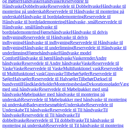
og møbler
Håndvaske
Håndvaske
Reservedele til
Håndvaske
Dobbeltvaske
Reservedele til Dobbeltvaske
Håndvaske til
montering på underskab
Reservedele til Håndvaske til montering på
underskab
Håndvaske til bordplademontering
Reservedele til
Håndvaske til bordplademontering
Håndvaske, små
Reservedele til
Håndvaske, små
Håndvaske til
bordplademontering
Hjørnehåndvaske
Håndvaske til delvis
indbygning
Reservedele til Håndvaske til delvis
indbygning
Håndvaske til indbygning
Reservedele til Håndvaske til
indbygning
Håndvaske til underlimning
Reservedele til Håndvaske til
underlimning
Hjørnehåndvaske
Håndvaske model
Comfort
Håndvaske til børn
Håndvaske
Vaskerender
Andre
håndvaske
Reservedele til Andre håndvaske
Vaske
Reservedele til
Vaske
Vaske
Reservedele til Vaske
Multifunktionel vask
Reservedele
til Multifunktionel vask
Gipsvaske
Tilbehør
Søjler
Reservedele til
Søjler
Halvsøjler
Reservedele til Halvsøjler
Tilbehør
Dæksel til
bundventil
Håndklædeholder
Monteringsbeslag
Dekorationsplader
Vægh
med små håndvaske
Reservedele til Møbelpakker med små
håndvaske
Møbelpakker med håndvaske til montering på
underskab
Reservedele til Møbelpakker med håndvaske til montering
på underskab
Badeværelsesmøbler
Underskabe
Reservedele til
Underskabe
Til håndvaske
Reservedele til Til håndvaske
Til
håndvaske
Reservedele til Til håndvaske
Til
dobbeltvaske
Reservedele til Til dobbeltvaske
Til håndvaske til
montering på underskab
Reservedele til Til håndvaske til montering