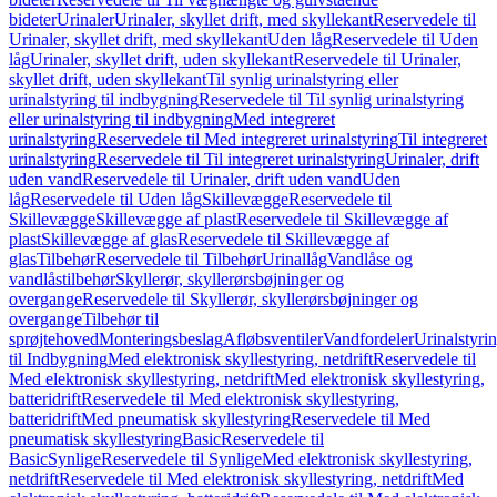
bideter
Urinaler
Urinaler, skyllet drift, med skyllekant
Reservedele til
Urinaler, skyllet drift, med skyllekant
Uden låg
Reservedele til Uden
låg
Urinaler, skyllet drift, uden skyllekant
Reservedele til Urinaler,
skyllet drift, uden skyllekant
Til synlig urinalstyring eller
urinalstyring til indbygning
Reservedele til Til synlig urinalstyring
eller urinalstyring til indbygning
Med integreret
urinalstyring
Reservedele til Med integreret urinalstyring
Til integreret
urinalstyring
Reservedele til Til integreret urinalstyring
Urinaler, drift
uden vand
Reservedele til Urinaler, drift uden vand
Uden
låg
Reservedele til Uden låg
Skillevægge
Reservedele til
Skillevægge
Skillevægge af plast
Reservedele til Skillevægge af
plast
Skillevægge af glas
Reservedele til Skillevægge af
glas
Tilbehør
Reservedele til Tilbehør
Urinallåg
Vandlåse og
vandlåstilbehør
Skyllerør, skyllerørsbøjninger og
overgange
Reservedele til Skyllerør, skyllerørsbøjninger og
overgange
Tilbehør til
sprøjtehoved
Monteringsbeslag
Afløbsventiler
Vandfordeler
Urinalstyri
til Indbygning
Med elektronisk skyllestyring, netdrift
Reservedele til
Med elektronisk skyllestyring, netdrift
Med elektronisk skyllestyring,
batteridrift
Reservedele til Med elektronisk skyllestyring,
batteridrift
Med pneumatisk skyllestyring
Reservedele til Med
pneumatisk skyllestyring
Basic
Reservedele til
Basic
Synlige
Reservedele til Synlige
Med elektronisk skyllestyring,
netdrift
Reservedele til Med elektronisk skyllestyring, netdrift
Med