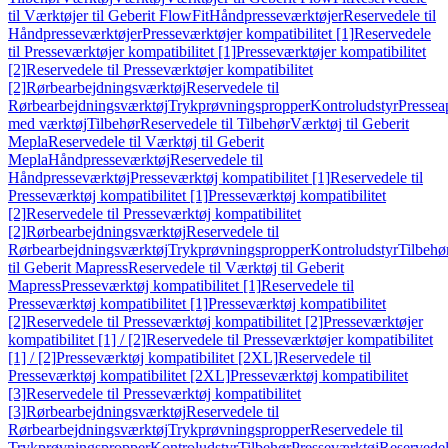
til Værktøjer til Geberit FlowFit
Håndpresseværktøjer
Reservedele til
Håndpresseværktøjer
Presseværktøjer kompatibilitet [1]
Reservedele
til Presseværktøjer kompatibilitet [1]
Presseværktøjer kompatibilitet
[2]
Reservedele til Presseværktøjer kompatibilitet
[2]
Rørbearbejdningsværktøj
Reservedele til
Rørbearbejdningsværktøj
Trykprøvningspropper
Kontroludstyr
Pressea
med værktøj
Tilbehør
Reservedele til Tilbehør
Værktøj til Geberit
Mepla
Reservedele til Værktøj til Geberit
Mepla
Håndpresseværktøj
Reservedele til
Håndpresseværktøj
Presseværktøj kompatibilitet [1]
Reservedele til
Presseværktøj kompatibilitet [1]
Presseværktøj kompatibilitet
[2]
Reservedele til Presseværktøj kompatibilitet
[2]
Rørbearbejdningsværktøj
Reservedele til
Rørbearbejdningsværktøj
Trykprøvningspropper
Kontroludstyr
Tilbehø
til Geberit Mapress
Reservedele til Værktøj til Geberit
Mapress
Presseværktøj kompatibilitet [1]
Reservedele til
Presseværktøj kompatibilitet [1]
Presseværktøj kompatibilitet
[2]
Reservedele til Presseværktøj kompatibilitet [2]
Presseværktøjer
kompatibilitet [1] / [2]
Reservedele til Presseværktøjer kompatibilitet
[1] / [2]
Presseværktøj kompatibilitet [2XL]
Reservedele til
Presseværktøj kompatibilitet [2XL]
Presseværktøj kompatibilitet
[3]
Reservedele til Presseværktøj kompatibilitet
[3]
Rørbearbejdningsværktøj
Reservedele til
Rørbearbejdningsværktøj
Trykprøvningspropper
Reservedele til
Trykprøvningspropper
Kontroludstyr
Tilbehør
Presseværktøj
Reservede