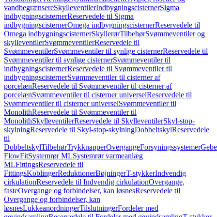
vandbegrænsere
Skylleventiler
Indbygningscisterner
Sigma
indbygningscisterner
Reservedele til Sigma
indbygningscisterner
Omega indbygningscisterner
Reservedele til
Omega indbygningscisterner
Skyllerør
Tilbehør
Svømmeventiler og
skylleventiler
Svømmeventiler
Reservedele til
Svømmeventiler
Svømmeventiler til synlige cisterner
Reservedele til
Svømmeventiler til synlige cisterner
Svømmeventiler til
indbygningscisterner
Reservedele til Svømmeventiler til
indbygningscisterner
Svømmeventiler til cisterner af
porcelæn
Reservedele til Svømmeventiler til cisterner af
porcelæn
Svømmeventiler til cisterner universel
Reservedele til
Svømmeventiler til cisterner universel
Svømmeventiler til
Monolith
Reservedele til Svømmeventiler til
Monolith
Skylleventiler
Reservedele til Skylleventiler
Skyl-stop-
skylning
Reservedele til Skyl-stop-skylning
Dobbeltskyl
Reservedele
til
Dobbeltskyl
Tilbehør
Trykknapper
Overgange
Forsyningssystemer
Geber
FlowFit
Systemrør ML
Systemrør varmeanlæg
ML
Fittings
Reservedele til
Fittings
Koblinger
Reduktioner
Bøjninger
T-stykker
Indvendig
cirkulation
Reservedele til Indvendig cirkulation
Overgange,
faste
Overgange og forbindelser, kan løsnes
Reservedele til
Overgange og forbindelser, kan
løsnes
Lukkeanordninger
Tilslutninger
Fordeler med
gevindsamling
Reservedele til Fordeler med gevindsamling
T-stykker