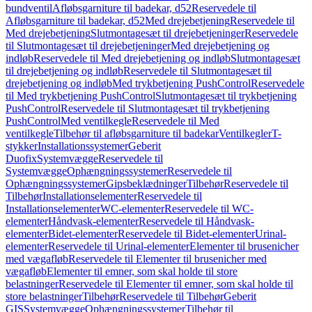
bundventil
Afløbsgarniture til badekar, d52
Reservedele til
Afløbsgarniture til badekar, d52
Med drejebetjening
Reservedele til
Med drejebetjening
Slutmontagesæt til drejebetjeninger
Reservedele
til Slutmontagesæt til drejebetjeninger
Med drejebetjening og
indløb
Reservedele til Med drejebetjening og indløb
Slutmontagesæt
til drejebetjening og indløb
Reservedele til Slutmontagesæt til
drejebetjening og indløb
Med trykbetjening PushControl
Reservedele
til Med trykbetjening PushControl
Slutmontagesæt til trykbetjening
PushControl
Reservedele til Slutmontagesæt til trykbetjening
PushControl
Med ventilkegle
Reservedele til Med
ventilkegle
Tilbehør til afløbsgarniture til badekar
Ventilkegler
T-
stykker
Installationssystemer
Geberit
Duofix
Systemvægge
Reservedele til
Systemvægge
Ophængningssystemer
Reservedele til
Ophængningssystemer
Gipsbeklædninger
Tilbehør
Reservedele til
Tilbehør
Installationselementer
Reservedele til
Installationselementer
WC-elementer
Reservedele til WC-
elementer
Håndvask-elementer
Reservedele til Håndvask-
elementer
Bidet-elementer
Reservedele til Bidet-elementer
Urinal-
elementer
Reservedele til Urinal-elementer
Elementer til brusenicher
med vægafløb
Reservedele til Elementer til brusenicher med
vægafløb
Elementer til emner, som skal holde til store
belastninger
Reservedele til Elementer til emner, som skal holde til
store belastninger
Tilbehør
Reservedele til Tilbehør
Geberit
GIS
Systemvægge
Ophængningssystemer
Tilbehør til