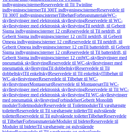
indbygningscisterner
Reservedele til Til Twinline
indbygningscisterner
Til 300T indbygningscisterner
Reservedele til
Til 300T indbygningscisterner
Tilbehør
Forbrugsmateriale
WC-
skyllestyringer med elektronisk skyllestyring
Reservedele til WC-
skyllestyringer med elektronisk skyllestyring
Til netdrift, til Geberit
Sigma indbygningscisterner 12 cm
Reservedele til Til netdrift, til
Geberit Sigma indbygningscisterner 12 cm
Til netdrift, til Geberit
Omega indbygningscisterner 12 cm
Reservedele til Til netdrift, til
Geberit Omega indbygningscisterner 12 cm
Til batteridrift, til Geberit
Sigma indbygningscisterner 12 cm
Reservedele til Til batteridrift, til
Geberit Sigma indbygningscisterner 12 cm
WC-skyllestyringer med
pneumatisk skyllestyring
Reservedele til WC-skyllestyringer med
pneumatisk skyllestyring
Til dobbeltskyl
Reservedele til Til
dobbeltskyl
Til enkeltskyl
Reservedele til Til enkeltskyl
Tilbehør til
WC-skyllestyringer
Reservedele til Tilbehør til WC-
skyllestyringer
Montagesæt
Reservedele til Montagesæt
Til WC-
skyllestyringer med elektronisk skyllestyring
Reservedele til Til WC-
skyllestyringer med elektronisk skyllestyring
Til WC-skyllestyringer
med pneumatisk skyllestyring
Forbindelser
Geberit Monolith
moduler
Toiletmoduler
Reservedele til Toiletmoduler
Til væghængte
toiletter
Reservedele til Til væghængte toiletter
Til gulvstående
toiletter
Reservedele til Til gulvstående toiletter
Tilbehør
Reservedele
til Tilbehør
Forbrugsmateriale
Moduler til bideter
Reservedele til
Moduler til bideter
Til væghængte og gulvstående
bideter
Reservedele til Til væghængte og gulvstående