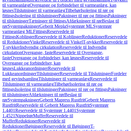
til varmeanlæg
Overgange og forbindelser til varmeanlæg, kan
løsnes
Tilslutninger til varmeanlæg
Tilbehør
Isolering til rør og
fittings
Isolering til tilslutninger
Pakninger til rør og fittings
Pakninger
til tilslutninger
Tætninger til fittings
Afdækninger til rør
Beslag til
rør
Systempakninger
Geberit Mepla
Systemrør ML
Systemrør
varmeanlæg ML
Fittings
Reservedele til
Fittings
Koblinger
Reservedele til Koblinger
Reduktioner
Reservedele
til Reduktioner
Vinkel
Reservedele til Vinkel
T-stykker
Reservedele til
T-stykker
Indvendig cirkulation
Reservedele til Indvendig
cirkulation
Overgange, faste
Reservedele til Overgange,
faste
Overgange og forbindelser, kan løsnes
Reservedele til
Overgange og forbindelser, kan
løsnes
Lukkeanordninger
Reservedele til
Lukkeanordninger
Tilslutninger
Reservedele til Tilslutninger
Fordeler
med gevindsamling
Tilslutninger til varmeanlæg
Reservedele til
Tilslutninger til varmeanlæg
Tilbehør
Isolering til rør og
fittings
Isolering til tilslutninger
Pakninger til rør og fittings
Pakninger
til tilslutninger
Afdækninger til rør
Beslag til
rør
Systempakninger
Geberit Mapress Rustfrit
Geberit Mapress
Rustfrit
Reservedele til Geberit Mapress Rustfrit
Systemrør
1.4401
Reservedele til Systemrør 1.4401
Systemrør
1.4521
Nippelrør
Muffer
Reservedele til
Muffer
Reduktioner
Reservedele til
Reduktioner
Bøjninger
Reservedele til Bøjninger
T-