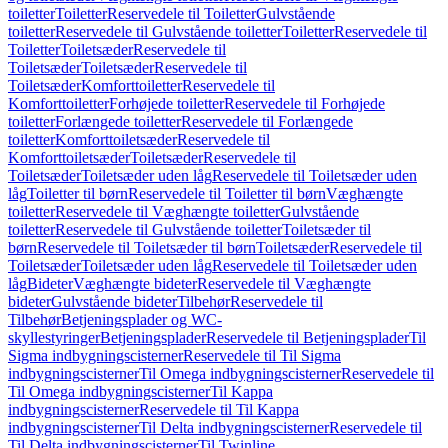
toiletter
Toiletter
Reservedele til Toiletter
Gulvstående
toiletter
Reservedele til Gulvstående toiletter
Toiletter
Reservedele til
Toiletter
Toiletsæder
Reservedele til
Toiletsæder
Toiletsæder
Reservedele til
Toiletsæder
Komforttoiletter
Reservedele til
Komforttoiletter
Forhøjede toiletter
Reservedele til Forhøjede
toiletter
Forlængede toiletter
Reservedele til Forlængede
toiletter
Komforttoiletsæder
Reservedele til
Komforttoiletsæder
Toiletsæder
Reservedele til
Toiletsæder
Toiletsæder uden låg
Reservedele til Toiletsæder uden
låg
Toiletter til børn
Reservedele til Toiletter til børn
Væghængte
toiletter
Reservedele til Væghængte toiletter
Gulvstående
toiletter
Reservedele til Gulvstående toiletter
Toiletsæder til
børn
Reservedele til Toiletsæder til børn
Toiletsæder
Reservedele til
Toiletsæder
Toiletsæder uden låg
Reservedele til Toiletsæder uden
låg
Bideter
Væghængte bideter
Reservedele til Væghængte
bideter
Gulvstående bideter
Tilbehør
Reservedele til
Tilbehør
Betjeningsplader og WC-
skyllestyringer
Betjeningsplader
Reservedele til Betjeningsplader
Til
Sigma indbygningscisterner
Reservedele til Til Sigma
indbygningscisterner
Til Omega indbygningscisterner
Reservedele til
Til Omega indbygningscisterner
Til Kappa
indbygningscisterner
Reservedele til Til Kappa
indbygningscisterner
Til Delta indbygningscisterner
Reservedele til
Til Delta indbygningscisterner
Til Twinline