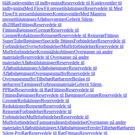
blå
Kugleventiler til indbygning
Reservedele til Kugleventiler til
indbygning
Med FlowFit pressetilslutninger
Reservedele til Med
FlowFit pressetilslutninger
Kontraventiler
Med Mapress
pressetilslutninger
Afløbssystemer
Geberit Silent-
db20
Rør
Fittings
Reservedele til
Fittings
Bøjninger
Grenrør
Reservedele til
Grenrør
Reduktioner
Renserør
Reservedele til Renserør
Fittings
SuperTube
Bøjninger
Specielle fittings
Forbindelser
Reservedele til
Forbindelser
Svejseforbindelser
Muffeforbindelser
Reservedele til
Muffeforbindelser
Kromstålskoblinger
Overgange på andre
materialer
Reservedele til Overgange på andre
materialer
Afløbstilslutninger
Reservedele til
Afløbstilslutninger
Afløbsbøjninger
Reservedele til
Afløbsbøjninger
Overgangsmuffer
Reservedele til
Overgangsmuffer
Tilbehør
Rørbærere
Beslag til
rørbærere
Tætninger
Forbrugsmateriale
Geberit Silent-
PP
Rør
Reservedele til Rør
Fittings
Reservedele til
Fittings
Bøjninger
Reservedele til Bøjninger
Grenrør
Reservedele til
Grenrør
Reduktioner
Reservedele til
Reduktioner
Renserør
Reservedele til
Renserør
Forbindelser
Reservedele til
Forbindelser
Muffeforbindelser
Reservedele til
Muffeforbindelser
Fastspændingsforbindelser
Overgange på andre
materialer
Afløbstilslutninger
Afløbsbøjninger
Feroler
Tilbehør
Rørbærer
Silent-Pro
Rør
Reservedele til Rør
Fittings
Reservedele til