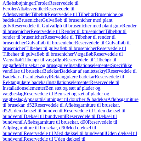
Afløbsbøjninger
Feroler
Reservedele til
Feroler
Afløbsventiler
Reservedele til
Afløbsventiler
Tilbehør
Reservedele til Tilbehør
Bruseniche og
badekar
Brusenicher
Gulvafløb til brusenicher med plant
gulv
Reservedele til Gulvafløb til brusenicher med plant gulv
Render
til brusenicher
Reservedele til Render til brusenicher
Tilbehør til
render til brusenicher
Reservedele til Tilbehør til render til
brusenicher
Gulvafløb til brusenicher
Reservedele til Gulvafløb til
brusenicher
Tilbehør til gulvafløb til brusenicher
Reservedele til
Tilbehør til gulvafløb til brusenicher
Vægafløb
Reservedele til
Vægafløb
Tilbehør til vægafløb
Reservedele til Tilbehør til
vægafløb
Brusekar og brusegulve
Installationselementer
Specifikke
vandlåse til brusekar
Badekar
Badekar af sanitetsakryl
Reservedele til
Badekar af sanitetsakryl
Rektangulære badekar
Reservedele til
Rektangulære badekar
Installationselementer
Reservedele til
Installationselementer
Ben sæt og sæt af plader og
vægbeslag
Reservedele til Ben sæt og sæt af plader og
vægbeslag
Apparattilslutninger til doucher & badekar
Afløbsgarniture
til brusekar, d52
Reservedele til Afløbsgarniture til brusekar,
d52
Uden dæksel til bundventil
Reservedele til Uden dæksel til
bundventil
Dæksel til bundventil
Reservedele til Dæksel til
bundventil
Afløbsgarniture til brusekar, d90
Reservedele til
Afløbsgarniture til brusekar, d90
Med dæksel til
bundventil
Reservedele til Med dæksel til bundventil
Uden dæksel til
bundventil
Reservedele til Uden dæksel til