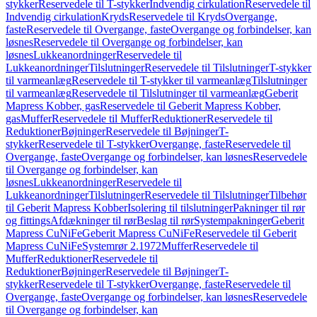
stykker
Reservedele til T-stykker
Indvendig cirkulation
Reservedele til
Indvendig cirkulation
Kryds
Reservedele til Kryds
Overgange,
faste
Reservedele til Overgange, faste
Overgange og forbindelser, kan
løsnes
Reservedele til Overgange og forbindelser, kan
løsnes
Lukkeanordninger
Reservedele til
Lukkeanordninger
Tilslutninger
Reservedele til Tilslutninger
T-stykker
til varmeanlæg
Reservedele til T-stykker til varmeanlæg
Tilslutninger
til varmeanlæg
Reservedele til Tilslutninger til varmeanlæg
Geberit
Mapress Kobber, gas
Reservedele til Geberit Mapress Kobber,
gas
Muffer
Reservedele til Muffer
Reduktioner
Reservedele til
Reduktioner
Bøjninger
Reservedele til Bøjninger
T-
stykker
Reservedele til T-stykker
Overgange, faste
Reservedele til
Overgange, faste
Overgange og forbindelser, kan løsnes
Reservedele
til Overgange og forbindelser, kan
løsnes
Lukkeanordninger
Reservedele til
Lukkeanordninger
Tilslutninger
Reservedele til Tilslutninger
Tilbehør
til Geberit Mapress Kobber
Isolering til tilslutninger
Pakninger til rør
og fittings
Afdækninger til rør
Beslag til rør
Systempakninger
Geberit
Mapress CuNiFe
Geberit Mapress CuNiFe
Reservedele til Geberit
Mapress CuNiFe
Systemrør 2.1972
Muffer
Reservedele til
Muffer
Reduktioner
Reservedele til
Reduktioner
Bøjninger
Reservedele til Bøjninger
T-
stykker
Reservedele til T-stykker
Overgange, faste
Reservedele til
Overgange, faste
Overgange og forbindelser, kan løsnes
Reservedele
til Overgange og forbindelser, kan