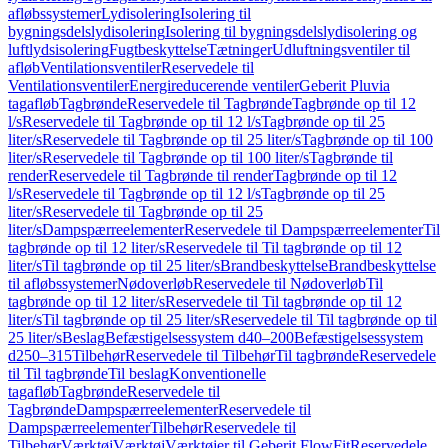
afløbssystemer
Lydisolering
Isolering til
bygningsdelslydisolering
Isolering til bygningsdelslydisolering og
luftlydsisolering
Fugtbeskyttelse
Tætninger
Udluftningsventiler til
afløb
Ventilationsventiler
Reservedele til
Ventilationsventiler
Energireducerende ventiler
Geberit Pluvia
tagafløb
Tagbrønde
Reservedele til Tagbrønde
Tagbrønde op til 12
l/s
Reservedele til Tagbrønde op til 12 l/s
Tagbrønde op til 25
liter/s
Reservedele til Tagbrønde op til 25 liter/s
Tagbrønde op til 100
liter/s
Reservedele til Tagbrønde op til 100 liter/s
Tagbrønde til
render
Reservedele til Tagbrønde til render
Tagbrønde op til 12
l/s
Reservedele til Tagbrønde op til 12 l/s
Tagbrønde op til 25
liter/s
Reservedele til Tagbrønde op til 25
liter/s
Dampspærreelementer
Reservedele til Dampspærreelementer
Til
tagbrønde op til 12 liter/s
Reservedele til Til tagbrønde op til 12
liter/s
Til tagbrønde op til 25 liter/s
Brandbeskyttelse
Brandbeskyttelse
til afløbssystemer
Nødoverløb
Reservedele til Nødoverløb
Til
tagbrønde op til 12 liter/s
Reservedele til Til tagbrønde op til 12
liter/s
Til tagbrønde op til 25 liter/s
Reservedele til Til tagbrønde op til
25 liter/s
Beslag
Befæstigelsessystem d40–200
Befæstigelsessystem
d250–315
Tilbehør
Reservedele til Tilbehør
Til tagbrønde
Reservedele
til Til tagbrønde
Til beslag
Konventionelle
tagafløb
Tagbrønde
Reservedele til
Tagbrønde
Dampspærreelementer
Reservedele til
Dampspærreelementer
Tilbehør
Reservedele til
Tilbehør
Værktøj
Værktøj
Værktøjer til Geberit FlowFit
Reservedele