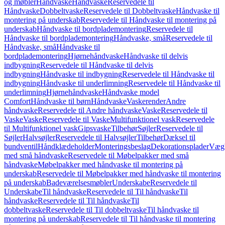
og møbler
Håndvaske
Håndvaske
Reservedele til
Håndvaske
Dobbeltvaske
Reservedele til Dobbeltvaske
Håndvaske til
montering på underskab
Reservedele til Håndvaske til montering på
underskab
Håndvaske til bordplademontering
Reservedele til
Håndvaske til bordplademontering
Håndvaske, små
Reservedele til
Håndvaske, små
Håndvaske til
bordplademontering
Hjørnehåndvaske
Håndvaske til delvis
indbygning
Reservedele til Håndvaske til delvis
indbygning
Håndvaske til indbygning
Reservedele til Håndvaske til
indbygning
Håndvaske til underlimning
Reservedele til Håndvaske til
underlimning
Hjørnehåndvaske
Håndvaske model
Comfort
Håndvaske til børn
Håndvaske
Vaskerender
Andre
håndvaske
Reservedele til Andre håndvaske
Vaske
Reservedele til
Vaske
Vaske
Reservedele til Vaske
Multifunktionel vask
Reservedele
til Multifunktionel vask
Gipsvaske
Tilbehør
Søjler
Reservedele til
Søjler
Halvsøjler
Reservedele til Halvsøjler
Tilbehør
Dæksel til
bundventil
Håndklædeholder
Monteringsbeslag
Dekorationsplader
Vægh
med små håndvaske
Reservedele til Møbelpakker med små
håndvaske
Møbelpakker med håndvaske til montering på
underskab
Reservedele til Møbelpakker med håndvaske til montering
på underskab
Badeværelsesmøbler
Underskabe
Reservedele til
Underskabe
Til håndvaske
Reservedele til Til håndvaske
Til
håndvaske
Reservedele til Til håndvaske
Til
dobbeltvaske
Reservedele til Til dobbeltvaske
Til håndvaske til
montering på underskab
Reservedele til Til håndvaske til montering