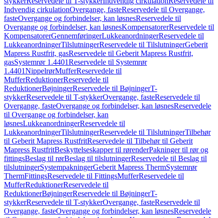
stykker
Reservedele til T-stykker
Indvendig cirkulation
Reservedele til
Indvendig cirkulation
Overgange, faste
Reservedele til Overgange,
faste
Overgange og forbindelser, kan løsnes
Reservedele til
Overgange og forbindelser, kan løsnes
Kompensatorer
Reservedele til
Kompensatorer
Gennemføringer
Lukkeanordninger
Reservedele til
Lukkeanordninger
Tilslutninger
Reservedele til Tilslutninger
Geberit
Mapress Rustfrit, gas
Reservedele til Geberit Mapress Rustfrit,
gas
Systemrør 1.4401
Reservedele til Systemrør
1.4401
Nippelrør
Muffer
Reservedele til
Muffer
Reduktioner
Reservedele til
Reduktioner
Bøjninger
Reservedele til Bøjninger
T-
stykker
Reservedele til T-stykker
Overgange, faste
Reservedele til
Overgange, faste
Overgange og forbindelser, kan løsnes
Reservedele
til Overgange og forbindelser, kan
løsnes
Lukkeanordninger
Reservedele til
Lukkeanordninger
Tilslutninger
Reservedele til Tilslutninger
Tilbehør
til Geberit Mapress Rustfrit
Reservedele til Tilbehør til Geberit
Mapress Rustfrit
Beskyttelseskapper til rørender
Pakninger til rør og
fittings
Beslag til rør
Beslag til tilslutninger
Reservedele til Beslag til
tilslutninger
Systempakninger
Geberit Mapress Therm
Systemrør
Therm
Fittings
Reservedele til Fittings
Muffer
Reservedele til
Muffer
Reduktioner
Reservedele til
Reduktioner
Bøjninger
Reservedele til Bøjninger
T-
stykker
Reservedele til T-stykker
Overgange, faste
Reservedele til
Overgange, faste
Overgange og forbindelser, kan løsnes
Reservedele