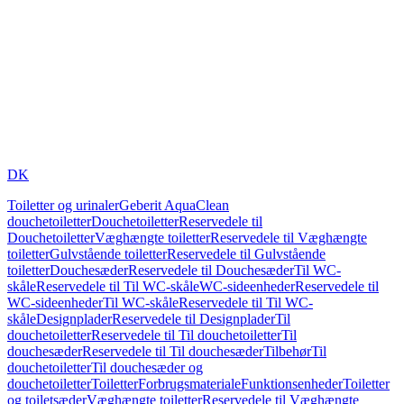
DK
Toiletter og urinaler
Geberit AquaClean
douchetoiletter
Douchetoiletter
Reservedele til
Douchetoiletter
Væghængte toiletter
Reservedele til Væghængte
toiletter
Gulvstående toiletter
Reservedele til Gulvstående
toiletter
Douchesæder
Reservedele til Douchesæder
Til WC-
skåle
Reservedele til Til WC-skåle
WC-sideenheder
Reservedele til
WC-sideenheder
Til WC-skåle
Reservedele til Til WC-
skåle
Designplader
Reservedele til Designplader
Til
douchetoiletter
Reservedele til Til douchetoiletter
Til
douchesæder
Reservedele til Til douchesæder
Tilbehør
Til
douchetoiletter
Til douchesæder og
douchetoiletter
Toiletter
Forbrugsmateriale
Funktionsenheder
Toiletter
og toiletsæder
Væghængte toiletter
Reservedele til Væghængte