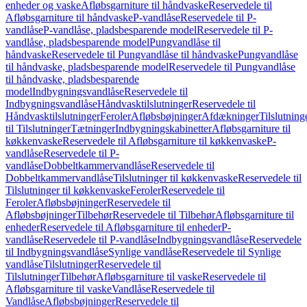
enheder og vaske
Afløbsgarniture til håndvaske
Reservedele til
Afløbsgarniture til håndvaske
P-vandlåse
Reservedele til P-
vandlåse
P-vandlåse, pladsbesparende model
Reservedele til P-
vandlåse, pladsbesparende model
Pungvandlåse til
håndvaske
Reservedele til Pungvandlåse til håndvaske
Pungvandlåse
til håndvaske, pladsbesparende model
Reservedele til Pungvandlåse
til håndvaske, pladsbesparende
model
Indbygningsvandlåse
Reservedele til
Indbygningsvandlåse
Håndvasktilslutninger
Reservedele til
Håndvasktilslutninger
Feroler
Afløbsbøjninger
Afdækninger
Tilslutning
til Tilslutninger
Tætninger
Indbygningskabinetter
Afløbsgarniture til
køkkenvaske
Reservedele til Afløbsgarniture til køkkenvaske
P-
vandlåse
Reservedele til P-
vandlåse
Dobbeltkammervandlåse
Reservedele til
Dobbeltkammervandlåse
Tilslutninger til køkkenvaske
Reservedele til
Tilslutninger til køkkenvaske
Feroler
Reservedele til
Feroler
Afløbsbøjninger
Reservedele til
Afløbsbøjninger
Tilbehør
Reservedele til Tilbehør
Afløbsgarniture til
enheder
Reservedele til Afløbsgarniture til enheder
P-
vandlåse
Reservedele til P-vandlåse
Indbygningsvandlåse
Reservedele
til Indbygningsvandlåse
Synlige vandlåse
Reservedele til Synlige
vandlåse
Tilslutninger
Reservedele til
Tilslutninger
Tilbehør
Afløbsgarniture til vaske
Reservedele til
Afløbsgarniture til vaske
Vandlåse
Reservedele til
Vandlåse
Afløbsbøjninger
Reservedele til