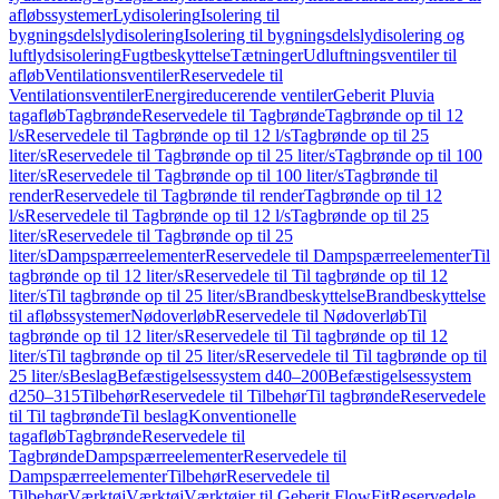
afløbssystemer
Lydisolering
Isolering til
bygningsdelslydisolering
Isolering til bygningsdelslydisolering og
luftlydsisolering
Fugtbeskyttelse
Tætninger
Udluftningsventiler til
afløb
Ventilationsventiler
Reservedele til
Ventilationsventiler
Energireducerende ventiler
Geberit Pluvia
tagafløb
Tagbrønde
Reservedele til Tagbrønde
Tagbrønde op til 12
l/s
Reservedele til Tagbrønde op til 12 l/s
Tagbrønde op til 25
liter/s
Reservedele til Tagbrønde op til 25 liter/s
Tagbrønde op til 100
liter/s
Reservedele til Tagbrønde op til 100 liter/s
Tagbrønde til
render
Reservedele til Tagbrønde til render
Tagbrønde op til 12
l/s
Reservedele til Tagbrønde op til 12 l/s
Tagbrønde op til 25
liter/s
Reservedele til Tagbrønde op til 25
liter/s
Dampspærreelementer
Reservedele til Dampspærreelementer
Til
tagbrønde op til 12 liter/s
Reservedele til Til tagbrønde op til 12
liter/s
Til tagbrønde op til 25 liter/s
Brandbeskyttelse
Brandbeskyttelse
til afløbssystemer
Nødoverløb
Reservedele til Nødoverløb
Til
tagbrønde op til 12 liter/s
Reservedele til Til tagbrønde op til 12
liter/s
Til tagbrønde op til 25 liter/s
Reservedele til Til tagbrønde op til
25 liter/s
Beslag
Befæstigelsessystem d40–200
Befæstigelsessystem
d250–315
Tilbehør
Reservedele til Tilbehør
Til tagbrønde
Reservedele
til Til tagbrønde
Til beslag
Konventionelle
tagafløb
Tagbrønde
Reservedele til
Tagbrønde
Dampspærreelementer
Reservedele til
Dampspærreelementer
Tilbehør
Reservedele til
Tilbehør
Værktøj
Værktøj
Værktøjer til Geberit FlowFit
Reservedele