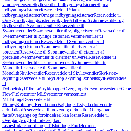
vandbegrænsere
Skylleventiler
Indbygningscisterner
Sigma
indbygningscisterner
Reservedele til Sigma
indbygningscisterner
Omega indbygningscisterner
Reservedele til
Omega indbygningscisterner
Skyllerør
Tilbehør
Svømmeventiler og
skylleventiler
Svømmeventiler
Reservedele til
Svømmeventiler
Svømmeventiler til synlige cisterner
Reservedele til
Svømmeventiler til synlige cisterner
Svømmeventiler til
indbygningscisterner
Reservedele til Svømmeventiler til
indbygningscisterner
Svømmeventiler til cisterner af
porcelæn
Reservedele til Svømmeventiler til cisterner af
porcelæn
Svømmeventiler til cisterner universel
Reservedele til
Svømmeventiler til cisterner universel
Svømmeventiler til
Monolith
Reservedele til Svømmeventiler til
Monolith
Skylleventiler
Reservedele til Skylleventiler
Skyl-stop-
skylning
Reservedele til Skyl-stop-skylning
Dobbeltskyl
Reservedele
til
Dobbeltskyl
Tilbehør
Trykknapper
Overgange
Forsyningssystemer
Geber
FlowFit
Systemrør ML
Systemrør varmeanlæg
ML
Fittings
Reservedele til
Fittings
Koblinger
Reduktioner
Bøjninger
T-stykker
Indvendig
cirkulation
Reservedele til Indvendig cirkulation
Overgange,
faste
Overgange og forbindelser, kan løsnes
Reservedele til
Overgange og forbindelser, kan
løsnes
Lukkeanordninger
Tilslutninger
Fordeler med
gevindsamling
Reservedele til Fordeler med gevindsamling
T-stykker