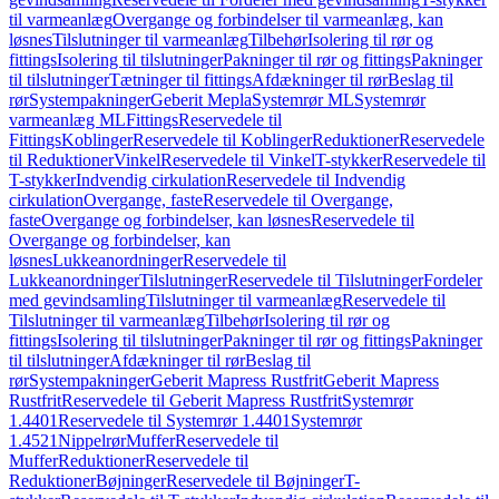
til varmeanlæg
Overgange og forbindelser til varmeanlæg, kan
løsnes
Tilslutninger til varmeanlæg
Tilbehør
Isolering til rør og
fittings
Isolering til tilslutninger
Pakninger til rør og fittings
Pakninger
til tilslutninger
Tætninger til fittings
Afdækninger til rør
Beslag til
rør
Systempakninger
Geberit Mepla
Systemrør ML
Systemrør
varmeanlæg ML
Fittings
Reservedele til
Fittings
Koblinger
Reservedele til Koblinger
Reduktioner
Reservedele
til Reduktioner
Vinkel
Reservedele til Vinkel
T-stykker
Reservedele til
T-stykker
Indvendig cirkulation
Reservedele til Indvendig
cirkulation
Overgange, faste
Reservedele til Overgange,
faste
Overgange og forbindelser, kan løsnes
Reservedele til
Overgange og forbindelser, kan
løsnes
Lukkeanordninger
Reservedele til
Lukkeanordninger
Tilslutninger
Reservedele til Tilslutninger
Fordeler
med gevindsamling
Tilslutninger til varmeanlæg
Reservedele til
Tilslutninger til varmeanlæg
Tilbehør
Isolering til rør og
fittings
Isolering til tilslutninger
Pakninger til rør og fittings
Pakninger
til tilslutninger
Afdækninger til rør
Beslag til
rør
Systempakninger
Geberit Mapress Rustfrit
Geberit Mapress
Rustfrit
Reservedele til Geberit Mapress Rustfrit
Systemrør
1.4401
Reservedele til Systemrør 1.4401
Systemrør
1.4521
Nippelrør
Muffer
Reservedele til
Muffer
Reduktioner
Reservedele til
Reduktioner
Bøjninger
Reservedele til Bøjninger
T-