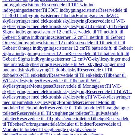
indbygningscisterner
Reservedele til Til Twinline
indbygningscisterner
Til 300T indbygningscisterner
Reservedele til
Til 300T indbygningscisterner
Tilbehør
Forbrugsmateriale
WC-
skyllestyringer med elektronisk skyllestyring
Reservedele til WC-
skyllestyringer med elektronisk skyllestyring
Til netdrift, til Geberit
Sigma indbygningscisterner 12 cm
Reservedele til Til netdrift, til
Geberit Sigma indbygningscisterner 12 cm
Til netdrift, til Geberit
Omega indbygningscisterner 12 cm
Reservedele til Til netdrift, til
Geberit Omega indbygningscisterner 12 cm
Til batteridrift, til Geberit
Sigma indbygningscisterner 12 cm
Reservedele til Til batteridrift, til
Geberit Sigma indbygningscisterner 12 cm
WC-skyllestyringer med
pneumatisk skyllestyring
Reservedele til WC-skyllestyringer med
pneumatisk skyllestyring
Til dobbeltskyl
Reservedele til Til
dobbeltskyl
Til enkeltskyl
Reservedele til Til enkeltskyl
Tilbehør til
WC-skyllestyringer
Reservedele til Tilbehør til WC-
skyllestyringer
Montagesæt
Reservedele til Montagesæt
Til WC-
skyllestyringer med elektronisk skyllestyring
Reservedele til Til WC-
skyllestyringer med elektronisk skyllestyring
Til WC-skyllestyringer
med pneumatisk skyllestyring
Forbindelser
Geberit Monolith
moduler
Toiletmoduler
Reservedele til Toiletmoduler
Til væghængte
toiletter
Reservedele til Til væghængte toiletter
Til gulvstående
toiletter
Reservedele til Til gulvstående toiletter
Tilbehør
Reservedele
til Tilbehør
Forbrugsmateriale
Moduler til bideter
Reservedele til
Moduler til bideter
Til væghængte og gulvstående
bideter
Reservedele til Til væghængte og gulvstående