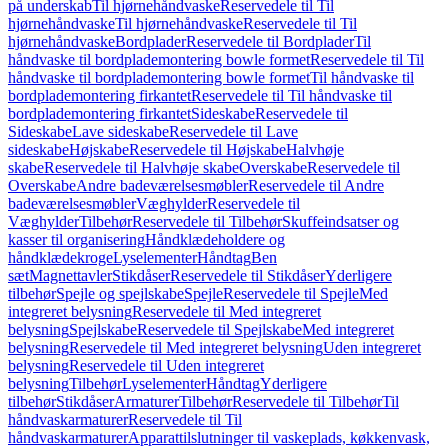
på underskab
Til hjørnehåndvaske
Reservedele til Til
hjørnehåndvaske
Til hjørnehåndvaske
Reservedele til Til
hjørnehåndvaske
Bordplader
Reservedele til Bordplader
Til
håndvaske til bordplademontering bowle formet
Reservedele til Til
håndvaske til bordplademontering bowle formet
Til håndvaske til
bordplademontering firkantet
Reservedele til Til håndvaske til
bordplademontering firkantet
Sideskabe
Reservedele til
Sideskabe
Lave sideskabe
Reservedele til Lave
sideskabe
Højskabe
Reservedele til Højskabe
Halvhøje
skabe
Reservedele til Halvhøje skabe
Overskabe
Reservedele til
Overskabe
Andre badeværelsesmøbler
Reservedele til Andre
badeværelsesmøbler
Væghylder
Reservedele til
Væghylder
Tilbehør
Reservedele til Tilbehør
Skuffeindsatser og
kasser til organisering
Håndklædeholdere og
håndklædekroge
Lyselementer
Håndtag
Ben
sæt
Magnettavler
Stikdåser
Reservedele til Stikdåser
Yderligere
tilbehør
Spejle og spejlskabe
Spejle
Reservedele til Spejle
Med
integreret belysning
Reservedele til Med integreret
belysning
Spejlskabe
Reservedele til Spejlskabe
Med integreret
belysning
Reservedele til Med integreret belysning
Uden integreret
belysning
Reservedele til Uden integreret
belysning
Tilbehør
Lyselementer
Håndtag
Yderligere
tilbehør
Stikdåser
Armaturer
Tilbehør
Reservedele til Tilbehør
Til
håndvaskarmaturer
Reservedele til Til
håndvaskarmaturer
Apparattilslutninger til vaskeplads, køkkenvask,