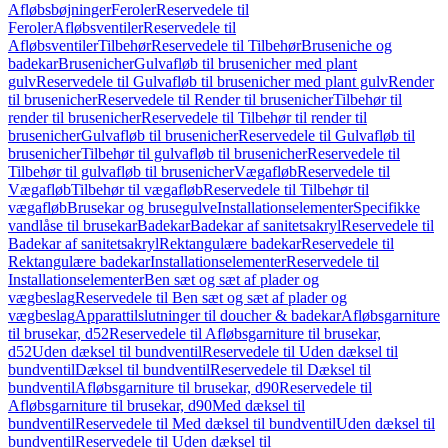
Afløbsbøjninger
Feroler
Reservedele til
Feroler
Afløbsventiler
Reservedele til
Afløbsventiler
Tilbehør
Reservedele til Tilbehør
Bruseniche og
badekar
Brusenicher
Gulvafløb til brusenicher med plant
gulv
Reservedele til Gulvafløb til brusenicher med plant gulv
Render
til brusenicher
Reservedele til Render til brusenicher
Tilbehør til
render til brusenicher
Reservedele til Tilbehør til render til
brusenicher
Gulvafløb til brusenicher
Reservedele til Gulvafløb til
brusenicher
Tilbehør til gulvafløb til brusenicher
Reservedele til
Tilbehør til gulvafløb til brusenicher
Vægafløb
Reservedele til
Vægafløb
Tilbehør til vægafløb
Reservedele til Tilbehør til
vægafløb
Brusekar og brusegulve
Installationselementer
Specifikke
vandlåse til brusekar
Badekar
Badekar af sanitetsakryl
Reservedele til
Badekar af sanitetsakryl
Rektangulære badekar
Reservedele til
Rektangulære badekar
Installationselementer
Reservedele til
Installationselementer
Ben sæt og sæt af plader og
vægbeslag
Reservedele til Ben sæt og sæt af plader og
vægbeslag
Apparattilslutninger til doucher & badekar
Afløbsgarniture
til brusekar, d52
Reservedele til Afløbsgarniture til brusekar,
d52
Uden dæksel til bundventil
Reservedele til Uden dæksel til
bundventil
Dæksel til bundventil
Reservedele til Dæksel til
bundventil
Afløbsgarniture til brusekar, d90
Reservedele til
Afløbsgarniture til brusekar, d90
Med dæksel til
bundventil
Reservedele til Med dæksel til bundventil
Uden dæksel til
bundventil
Reservedele til Uden dæksel til