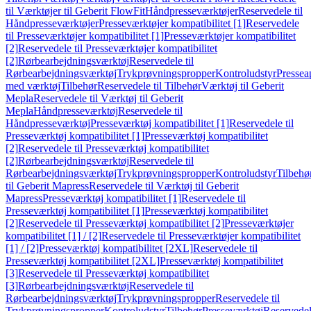
til Værktøjer til Geberit FlowFit
Håndpresseværktøjer
Reservedele til
Håndpresseværktøjer
Presseværktøjer kompatibilitet [1]
Reservedele
til Presseværktøjer kompatibilitet [1]
Presseværktøjer kompatibilitet
[2]
Reservedele til Presseværktøjer kompatibilitet
[2]
Rørbearbejdningsværktøj
Reservedele til
Rørbearbejdningsværktøj
Trykprøvningspropper
Kontroludstyr
Pressea
med værktøj
Tilbehør
Reservedele til Tilbehør
Værktøj til Geberit
Mepla
Reservedele til Værktøj til Geberit
Mepla
Håndpresseværktøj
Reservedele til
Håndpresseværktøj
Presseværktøj kompatibilitet [1]
Reservedele til
Presseværktøj kompatibilitet [1]
Presseværktøj kompatibilitet
[2]
Reservedele til Presseværktøj kompatibilitet
[2]
Rørbearbejdningsværktøj
Reservedele til
Rørbearbejdningsværktøj
Trykprøvningspropper
Kontroludstyr
Tilbehø
til Geberit Mapress
Reservedele til Værktøj til Geberit
Mapress
Presseværktøj kompatibilitet [1]
Reservedele til
Presseværktøj kompatibilitet [1]
Presseværktøj kompatibilitet
[2]
Reservedele til Presseværktøj kompatibilitet [2]
Presseværktøjer
kompatibilitet [1] / [2]
Reservedele til Presseværktøjer kompatibilitet
[1] / [2]
Presseværktøj kompatibilitet [2XL]
Reservedele til
Presseværktøj kompatibilitet [2XL]
Presseværktøj kompatibilitet
[3]
Reservedele til Presseværktøj kompatibilitet
[3]
Rørbearbejdningsværktøj
Reservedele til
Rørbearbejdningsværktøj
Trykprøvningspropper
Reservedele til
Trykprøvningspropper
Kontroludstyr
Tilbehør
Presseværktøj
Reservede