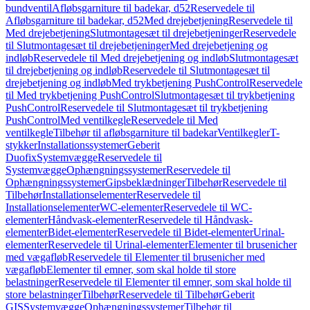
bundventil
Afløbsgarniture til badekar, d52
Reservedele til
Afløbsgarniture til badekar, d52
Med drejebetjening
Reservedele til
Med drejebetjening
Slutmontagesæt til drejebetjeninger
Reservedele
til Slutmontagesæt til drejebetjeninger
Med drejebetjening og
indløb
Reservedele til Med drejebetjening og indløb
Slutmontagesæt
til drejebetjening og indløb
Reservedele til Slutmontagesæt til
drejebetjening og indløb
Med trykbetjening PushControl
Reservedele
til Med trykbetjening PushControl
Slutmontagesæt til trykbetjening
PushControl
Reservedele til Slutmontagesæt til trykbetjening
PushControl
Med ventilkegle
Reservedele til Med
ventilkegle
Tilbehør til afløbsgarniture til badekar
Ventilkegler
T-
stykker
Installationssystemer
Geberit
Duofix
Systemvægge
Reservedele til
Systemvægge
Ophængningssystemer
Reservedele til
Ophængningssystemer
Gipsbeklædninger
Tilbehør
Reservedele til
Tilbehør
Installationselementer
Reservedele til
Installationselementer
WC-elementer
Reservedele til WC-
elementer
Håndvask-elementer
Reservedele til Håndvask-
elementer
Bidet-elementer
Reservedele til Bidet-elementer
Urinal-
elementer
Reservedele til Urinal-elementer
Elementer til brusenicher
med vægafløb
Reservedele til Elementer til brusenicher med
vægafløb
Elementer til emner, som skal holde til store
belastninger
Reservedele til Elementer til emner, som skal holde til
store belastninger
Tilbehør
Reservedele til Tilbehør
Geberit
GIS
Systemvægge
Ophængningssystemer
Tilbehør til