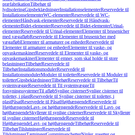
præfabrikation
Tilbehør til
lydisolering
Gipsbeklædninger
Installationselementer
Reservedele til
Installationselementer
WC-elementer
Reservedele til WC-
elementer
Håndvask-elementer
Reservedele til Håndvask-
elementer
Bidet-elementer
Reservedele til Bidet-elementer
Urinal-
elementer
Reservedele til Urinal-elementer
Elementer til brusenicher
med vægafløb
Reservedele til Elementer til brusenicher med
vægafløb
Elementer til armaturer og enheder
Reservedele til
Elementer til armaturer og enheder
Elementer til vaske- og
opvaskemaskiner
Reservedele til Elementer til vaske- og
opvaskemaskiner
Elementer til emner, som skal holde til store
belastninger
Tilbehør
Reservedele til
Tilbehør
Installationsmoduler
Reservedele til
Installationsmoduler
Moduler til toiletter
Reservedele til Moduler til
toiletter
Gipsbeklædninger
Tilbehør
Reservedele til Tilbehør
Til
systemvægge
Reservedele til Til systemvægge
Til
forsyningssystemer
Til afløb
Synlige cisterner
Synlige cisterner til
toiletter, i plast
Reservedele til Synlige cisterner til toiletter, i
plast
Påsat
Reservedele til Påsat
Højthængende
Reservedele til
Højthængende
Lavt- og højthængende
Reservedele til Lavt- og
højthængende
Skyllerør til synlige cisterner
Reservedele til Skyllerør
til synlige cisterner
Højthængende
Reservedele til
Højthængende
Lavt- og højthængende
Tilbehør
Reservedele til
Tilbehør
Tilslutninger
Reservedele til
Tilslutninger
Tætninger
Gummimanchetter
Nipler, rosetter og