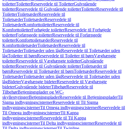
toiletter
Toiletter
Reservedele til Toiletter
Gulvstående
toiletter
Reservedele til Gulvstående toiletter
Toiletter
Reservedele til
Toiletter
Toiletsæder
Reservedele til
Toiletsæder
Toiletsæder
Reservedele til
Toiletsæder
Komforttoiletter
Reservedele til
Komforttoiletter
Forhøjede toiletter
Reservedele til Forhøjede
toiletter
Forlængede toiletter
Reservedele til Forlængede
toiletter
Komforttoiletsæder
Reservedele til
Komforttoiletsæder
Toiletsæder
Reservedele til
Toiletsæder
Toiletsæder uden låg
Reservedele til Toiletsæder uden
låg
Toiletter til børn
Reservedele til Toiletter til børn
Væghængte
toiletter
Reservedele til Væghængte toiletter
Gulvstående
toiletter
Reservedele til Gulvstående toiletter
Toiletsæder til
børn
Reservedele til Toiletsæder til børn
Toiletsæder
Reservedele til
Toiletsæder
Toiletsæder uden låg
Reservedele til Toiletsæder uden
låg
Bideter
Væghængte bideter
Reservedele til Væghængte
bideter
Gulvstående bideter
Tilbehør
Reservedele til
Tilbehør
Betjeningsplader og WC-
skyllestyringer
Betjeningsplader
Reservedele til Betjeningsplader
Til
Sigma indbygningscisterner
Reservedele til Til Sigma
indbygningscisterner
Til Omega indbygningscisterner
Reservedele til
Til Omega indbygningscisterner
Til Kappa
indbygningscisterner
Reservedele til Til Kappa
indbygningscisterner
Til Delta indbygningscisterner
Reservedele til
Til Delta indbygningscisterner
Til Twinline