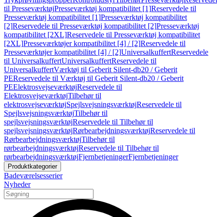
til Presseværktøj
Presseværktøj kompatibilitet [1]
Reservedele til
Presseværktøj kompatibilitet [1]
Presseværktøj kompatibilitet
[2]
Reservedele til Presseværktøj kompatibilitet [2]
Presseværktøj
kompatibilitet [2XL]
Reservedele til Presseværktøj kompatibilitet
[2XL]
Presseværktøjer kompatibilitet [4] / [2]
Reservedele til
Presseværktøjer kompatibilitet [4] / [2]
Universalkuffert
Reservedele
til Universalkuffert
Universalkuffert
Reservedele til
Universalkuffert
Værktøj til Geberit Silent-db20 / Geberit
PE
Reservedele til Værktøj til Geberit Silent-db20 / Geberit
PE
Elektrosvejseværktøj
Reservedele til
Elektrosvejseværktøj
Tilbehør til
elektrosvejseværktøj
Spejlsvejsningsværktøj
Reservedele til
Spejlsvejsningsværktøj
Tilbehør til
spejlsvejsningsværktøj
Reservedele til Tilbehør til
spejlsvejsningsværktøj
Rørbearbejdningsværktøj
Reservedele til
Rørbearbejdningsværktøj
Tilbehør til
rørbearbejdningsværktøj
Reservedele til Tilbehør til
rørbearbejdningsværktøj
Fjernbetjeninger
Fjernbetjeninger
Produktkategorier
Badeværelsesserier
Nyheder