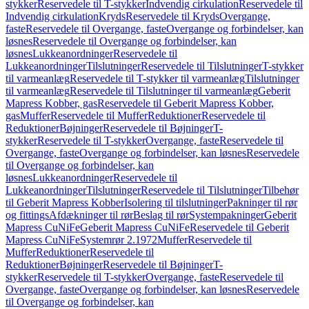
stykker
Reservedele til T-stykker
Indvendig cirkulation
Reservedele til
Indvendig cirkulation
Kryds
Reservedele til Kryds
Overgange,
faste
Reservedele til Overgange, faste
Overgange og forbindelser, kan
løsnes
Reservedele til Overgange og forbindelser, kan
løsnes
Lukkeanordninger
Reservedele til
Lukkeanordninger
Tilslutninger
Reservedele til Tilslutninger
T-stykker
til varmeanlæg
Reservedele til T-stykker til varmeanlæg
Tilslutninger
til varmeanlæg
Reservedele til Tilslutninger til varmeanlæg
Geberit
Mapress Kobber, gas
Reservedele til Geberit Mapress Kobber,
gas
Muffer
Reservedele til Muffer
Reduktioner
Reservedele til
Reduktioner
Bøjninger
Reservedele til Bøjninger
T-
stykker
Reservedele til T-stykker
Overgange, faste
Reservedele til
Overgange, faste
Overgange og forbindelser, kan løsnes
Reservedele
til Overgange og forbindelser, kan
løsnes
Lukkeanordninger
Reservedele til
Lukkeanordninger
Tilslutninger
Reservedele til Tilslutninger
Tilbehør
til Geberit Mapress Kobber
Isolering til tilslutninger
Pakninger til rør
og fittings
Afdækninger til rør
Beslag til rør
Systempakninger
Geberit
Mapress CuNiFe
Geberit Mapress CuNiFe
Reservedele til Geberit
Mapress CuNiFe
Systemrør 2.1972
Muffer
Reservedele til
Muffer
Reduktioner
Reservedele til
Reduktioner
Bøjninger
Reservedele til Bøjninger
T-
stykker
Reservedele til T-stykker
Overgange, faste
Reservedele til
Overgange, faste
Overgange og forbindelser, kan løsnes
Reservedele
til Overgange og forbindelser, kan