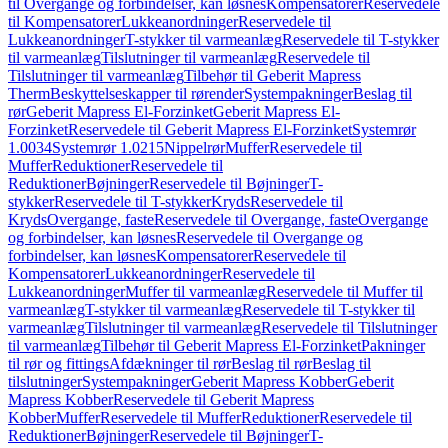
til Overgange og forbindelser, kan løsnes
Kompensatorer
Reservedele
til Kompensatorer
Lukkeanordninger
Reservedele til
Lukkeanordninger
T-stykker til varmeanlæg
Reservedele til T-stykker
til varmeanlæg
Tilslutninger til varmeanlæg
Reservedele til
Tilslutninger til varmeanlæg
Tilbehør til Geberit Mapress
Therm
Beskyttelseskapper til rørender
Systempakninger
Beslag til
rør
Geberit Mapress El-Forzinket
Geberit Mapress El-
Forzinket
Reservedele til Geberit Mapress El-Forzinket
Systemrør
1.0034
Systemrør 1.0215
Nippelrør
Muffer
Reservedele til
Muffer
Reduktioner
Reservedele til
Reduktioner
Bøjninger
Reservedele til Bøjninger
T-
stykker
Reservedele til T-stykker
Kryds
Reservedele til
Kryds
Overgange, faste
Reservedele til Overgange, faste
Overgange
og forbindelser, kan løsnes
Reservedele til Overgange og
forbindelser, kan løsnes
Kompensatorer
Reservedele til
Kompensatorer
Lukkeanordninger
Reservedele til
Lukkeanordninger
Muffer til varmeanlæg
Reservedele til Muffer til
varmeanlæg
T-stykker til varmeanlæg
Reservedele til T-stykker til
varmeanlæg
Tilslutninger til varmeanlæg
Reservedele til Tilslutninger
til varmeanlæg
Tilbehør til Geberit Mapress El-Forzinket
Pakninger
til rør og fittings
Afdækninger til rør
Beslag til rør
Beslag til
tilslutninger
Systempakninger
Geberit Mapress Kobber
Geberit
Mapress Kobber
Reservedele til Geberit Mapress
Kobber
Muffer
Reservedele til Muffer
Reduktioner
Reservedele til
Reduktioner
Bøjninger
Reservedele til Bøjninger
T-