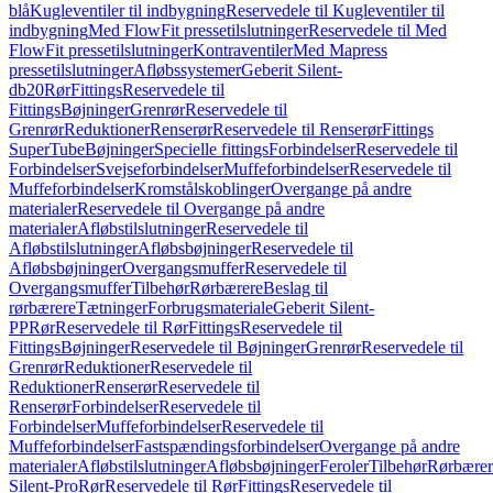
blå
Kugleventiler til indbygning
Reservedele til Kugleventiler til
indbygning
Med FlowFit pressetilslutninger
Reservedele til Med
FlowFit pressetilslutninger
Kontraventiler
Med Mapress
pressetilslutninger
Afløbssystemer
Geberit Silent-
db20
Rør
Fittings
Reservedele til
Fittings
Bøjninger
Grenrør
Reservedele til
Grenrør
Reduktioner
Renserør
Reservedele til Renserør
Fittings
SuperTube
Bøjninger
Specielle fittings
Forbindelser
Reservedele til
Forbindelser
Svejseforbindelser
Muffeforbindelser
Reservedele til
Muffeforbindelser
Kromstålskoblinger
Overgange på andre
materialer
Reservedele til Overgange på andre
materialer
Afløbstilslutninger
Reservedele til
Afløbstilslutninger
Afløbsbøjninger
Reservedele til
Afløbsbøjninger
Overgangsmuffer
Reservedele til
Overgangsmuffer
Tilbehør
Rørbærere
Beslag til
rørbærere
Tætninger
Forbrugsmateriale
Geberit Silent-
PP
Rør
Reservedele til Rør
Fittings
Reservedele til
Fittings
Bøjninger
Reservedele til Bøjninger
Grenrør
Reservedele til
Grenrør
Reduktioner
Reservedele til
Reduktioner
Renserør
Reservedele til
Renserør
Forbindelser
Reservedele til
Forbindelser
Muffeforbindelser
Reservedele til
Muffeforbindelser
Fastspændingsforbindelser
Overgange på andre
materialer
Afløbstilslutninger
Afløbsbøjninger
Feroler
Tilbehør
Rørbærer
Silent-Pro
Rør
Reservedele til Rør
Fittings
Reservedele til