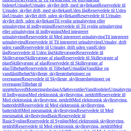
bideter
Urinaler
Urinaler, skyllet drift, med skyllekant
Reservedele til
Urinaler, skyllet drift, med skyllekant
Uden låg
Reservedele til Uden
låg
Urinaler, skyllet drift, uden skyllekant
Reservedele til Urinaler,
skyllet drift, uden skyllekant
Til synlig urinalstyring eller
urinalstyring til indbygning
Reservedele til Til synlig urinalstyring
eller urinalstyring til indbygning
Med integreret
urinalstyring
Reservedele til Med integreret urinalstyring
Til integreret
urinalstyring
Reservedele til Til integreret urinalstyring
Urinaler, drift
uden vand
Reservedele til Urinaler, drift uden vand
Uden
låg
Reservedele til Uden låg
Skillevægge
Reservedele til
Skillevægge
Skillevægge af plast
Reservedele til Skillevægge af
plast
Skillevægge af glas
Reservedele til Skillevægge af
glas
Tilbehør
Reservedele til Tilbehør
Urinallåg
Vandlåse og
vandlåstilbehør
Skyllerør, skyllerørsbøjninger og
overgange
Reservedele til Skyllerør, skyllerørsbøjninger og
overgange
Tilbehør til
sprøjtehoved
Monteringsbeslag
Afløbsventiler
Vandfordeler
Urinalstyri
til Indbygning
Med elektronisk skyllestyring, netdrift
Reservedele til
Med elektronisk skyllestyring, netdrift
Med elektronisk skyllestyring,
batteridrift
Reservedele til Med elektronisk skyllestyring,
batteridrift
Med pneumatisk skyllestyring
Reservedele til Med
pneumatisk skyllestyring
Basic
Reservedele til
Basic
Synlige
Reservedele til Synlige
Med elektronisk skyllestyring,
netdrift
Reservedele til Med elektronisk skyllestyring, netdrift
Med