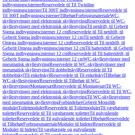
indbygningscisterner
Reservedele til Til Twinline
indbygningscisterner
Til 300T indbygningscisterner
Reservedele til
Til 300T indbygningscisterner
Tilbehør
Forbrugsmateriale
WC-
skyllestyringer med elektronisk skyllestyring
Reservedele til WC-
skyllestyringer med elektronisk skyllestyring
Til netdrift, til Geberit
Sigma indbygningscisterner 12 cm
Reservedele til Til netdrift, til
Geberit Sigma indbygningscisterner 12 cm
Til netdrift, til Geberit
Omega indbygningscisterner 12 cm
Reservedele til Til netdrift, til
Geberit Omega indbygningscisterner 12 cm
Til batteridrift, til Geberit
Sigma indbygningscisterner 12 cm
Reservedele til Til batteridrift, til
Geberit Sigma indbygningscisterner 12 cm
WC-skyllestyringer med
pneumatisk skyllestyring
Reservedele til WC-skyllestyringer med
pneumatisk skyllestyring
Til dobbeltskyl
Reservedele til Til
dobbeltskyl
Til enkeltskyl
Reservedele til Til enkeltskyl
Tilbehør til
WC-skyllestyringer
Reservedele til Tilbehør til WC-
skyllestyringer
Montagesæt
Reservedele til Montagesæt
Til WC-
skyllestyringer med elektronisk skyllestyring
Reservedele til Til WC-
skyllestyringer med elektronisk skyllestyring
Til WC-skyllestyringer
med pneumatisk skyllestyring
Forbindelser
Geberit Monolith
moduler
Toiletmoduler
Reservedele til Toiletmoduler
Til væghængte
toiletter
Reservedele til Til væghængte toiletter
Til gulvstående
toiletter
Reservedele til Til gulvstående toiletter
Tilbehør
Reservedele
til Tilbehør
Forbrugsmateriale
Moduler til bideter
Reservedele til
Moduler til bideter
Til væghængte og gulvstående
bideter
Reservedele til Til væghængte og gulvstående