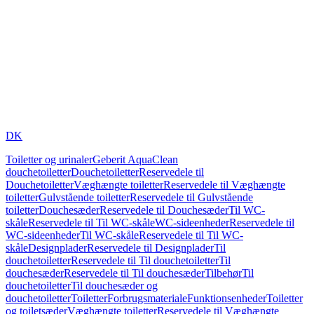
DK
Toiletter og urinaler
Geberit AquaClean
douchetoiletter
Douchetoiletter
Reservedele til
Douchetoiletter
Væghængte toiletter
Reservedele til Væghængte
toiletter
Gulvstående toiletter
Reservedele til Gulvstående
toiletter
Douchesæder
Reservedele til Douchesæder
Til WC-
skåle
Reservedele til Til WC-skåle
WC-sideenheder
Reservedele til
WC-sideenheder
Til WC-skåle
Reservedele til Til WC-
skåle
Designplader
Reservedele til Designplader
Til
douchetoiletter
Reservedele til Til douchetoiletter
Til
douchesæder
Reservedele til Til douchesæder
Tilbehør
Til
douchetoiletter
Til douchesæder og
douchetoiletter
Toiletter
Forbrugsmateriale
Funktionsenheder
Toiletter
og toiletsæder
Væghængte toiletter
Reservedele til Væghængte