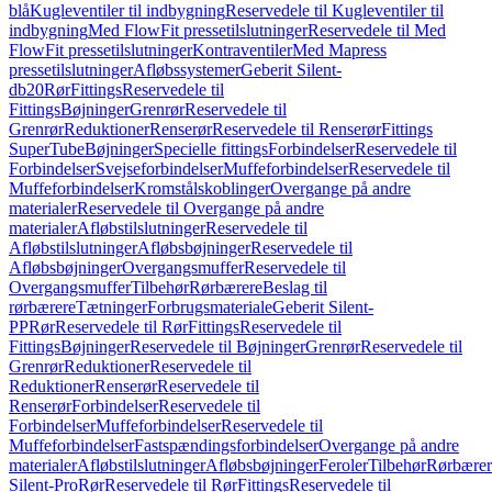
blå
Kugleventiler til indbygning
Reservedele til Kugleventiler til
indbygning
Med FlowFit pressetilslutninger
Reservedele til Med
FlowFit pressetilslutninger
Kontraventiler
Med Mapress
pressetilslutninger
Afløbssystemer
Geberit Silent-
db20
Rør
Fittings
Reservedele til
Fittings
Bøjninger
Grenrør
Reservedele til
Grenrør
Reduktioner
Renserør
Reservedele til Renserør
Fittings
SuperTube
Bøjninger
Specielle fittings
Forbindelser
Reservedele til
Forbindelser
Svejseforbindelser
Muffeforbindelser
Reservedele til
Muffeforbindelser
Kromstålskoblinger
Overgange på andre
materialer
Reservedele til Overgange på andre
materialer
Afløbstilslutninger
Reservedele til
Afløbstilslutninger
Afløbsbøjninger
Reservedele til
Afløbsbøjninger
Overgangsmuffer
Reservedele til
Overgangsmuffer
Tilbehør
Rørbærere
Beslag til
rørbærere
Tætninger
Forbrugsmateriale
Geberit Silent-
PP
Rør
Reservedele til Rør
Fittings
Reservedele til
Fittings
Bøjninger
Reservedele til Bøjninger
Grenrør
Reservedele til
Grenrør
Reduktioner
Reservedele til
Reduktioner
Renserør
Reservedele til
Renserør
Forbindelser
Reservedele til
Forbindelser
Muffeforbindelser
Reservedele til
Muffeforbindelser
Fastspændingsforbindelser
Overgange på andre
materialer
Afløbstilslutninger
Afløbsbøjninger
Feroler
Tilbehør
Rørbærer
Silent-Pro
Rør
Reservedele til Rør
Fittings
Reservedele til