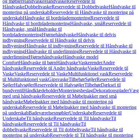
og møbler
Håndvaske
Håndvaske
Reservedele til
Håndvaske
Dobbeltvaske
Reservedele til Dobbeltvaske
Håndvaske til
montering på underskab
Reservedele til Håndvaske til montering på
underskab
Håndvaske til bordplademontering
Reservedele til
Håndvaske til bordplademontering
Håndvaske, små
Reservedele til
Håndvaske, små
Håndvaske til
bordplademontering
Hjørnehåndvaske
Håndvaske til delvis
indbygning
Reservedele til Håndvaske til delvis
indbygning
Håndvaske til indbygning
Reservedele til Håndvaske til
indbygning
Håndvaske til underlimning
Reservedele til Håndvaske til
underlimning
Hjørnehåndvaske
Håndvaske model
Comfort
Håndvaske til børn
Håndvaske
Vaskerender
Andre
håndvaske
Reservedele til Andre håndvaske
Vaske
Reservedele til
Vaske
Vaske
Reservedele til Vaske
Multifunktionel vask
Reservedele
til Multifunktionel vask
Gipsvaske
Tilbehør
Søjler
Reservedele til
Søjler
Halvsøjler
Reservedele til Halvsøjler
Tilbehør
Dæksel til
bundventil
Håndklædeholder
Monteringsbeslag
Dekorationsplader
Vægh
med små håndvaske
Reservedele til Møbelpakker med små
håndvaske
Møbelpakker med håndvaske til montering på
underskab
Reservedele til Møbelpakker med håndvaske til montering
på underskab
Badeværelsesmøbler
Underskabe
Reservedele til
Underskabe
Til håndvaske
Reservedele til Til håndvaske
Til
håndvaske
Reservedele til Til håndvaske
Til
dobbeltvaske
Reservedele til Til dobbeltvaske
Til håndvaske til
montering på underskab
Reservedele til Til håndvaske til montering