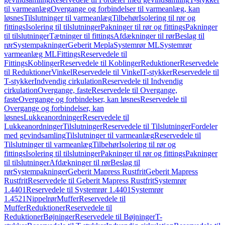
til varmeanlæg
Overgange og forbindelser til varmeanlæg, kan
løsnes
Tilslutninger til varmeanlæg
Tilbehør
Isolering til rør og
fittings
Isolering til tilslutninger
Pakninger til rør og fittings
Pakninger
til tilslutninger
Tætninger til fittings
Afdækninger til rør
Beslag til
rør
Systempakninger
Geberit Mepla
Systemrør ML
Systemrør
varmeanlæg ML
Fittings
Reservedele til
Fittings
Koblinger
Reservedele til Koblinger
Reduktioner
Reservedele
til Reduktioner
Vinkel
Reservedele til Vinkel
T-stykker
Reservedele til
T-stykker
Indvendig cirkulation
Reservedele til Indvendig
cirkulation
Overgange, faste
Reservedele til Overgange,
faste
Overgange og forbindelser, kan løsnes
Reservedele til
Overgange og forbindelser, kan
løsnes
Lukkeanordninger
Reservedele til
Lukkeanordninger
Tilslutninger
Reservedele til Tilslutninger
Fordeler
med gevindsamling
Tilslutninger til varmeanlæg
Reservedele til
Tilslutninger til varmeanlæg
Tilbehør
Isolering til rør og
fittings
Isolering til tilslutninger
Pakninger til rør og fittings
Pakninger
til tilslutninger
Afdækninger til rør
Beslag til
rør
Systempakninger
Geberit Mapress Rustfrit
Geberit Mapress
Rustfrit
Reservedele til Geberit Mapress Rustfrit
Systemrør
1.4401
Reservedele til Systemrør 1.4401
Systemrør
1.4521
Nippelrør
Muffer
Reservedele til
Muffer
Reduktioner
Reservedele til
Reduktioner
Bøjninger
Reservedele til Bøjninger
T-