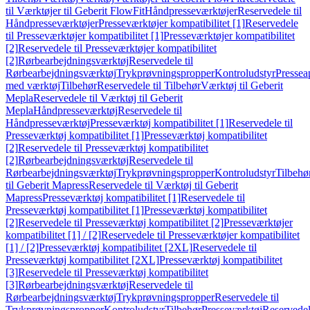
til Værktøjer til Geberit FlowFit
Håndpresseværktøjer
Reservedele til
Håndpresseværktøjer
Presseværktøjer kompatibilitet [1]
Reservedele
til Presseværktøjer kompatibilitet [1]
Presseværktøjer kompatibilitet
[2]
Reservedele til Presseværktøjer kompatibilitet
[2]
Rørbearbejdningsværktøj
Reservedele til
Rørbearbejdningsværktøj
Trykprøvningspropper
Kontroludstyr
Pressea
med værktøj
Tilbehør
Reservedele til Tilbehør
Værktøj til Geberit
Mepla
Reservedele til Værktøj til Geberit
Mepla
Håndpresseværktøj
Reservedele til
Håndpresseværktøj
Presseværktøj kompatibilitet [1]
Reservedele til
Presseværktøj kompatibilitet [1]
Presseværktøj kompatibilitet
[2]
Reservedele til Presseværktøj kompatibilitet
[2]
Rørbearbejdningsværktøj
Reservedele til
Rørbearbejdningsværktøj
Trykprøvningspropper
Kontroludstyr
Tilbehø
til Geberit Mapress
Reservedele til Værktøj til Geberit
Mapress
Presseværktøj kompatibilitet [1]
Reservedele til
Presseværktøj kompatibilitet [1]
Presseværktøj kompatibilitet
[2]
Reservedele til Presseværktøj kompatibilitet [2]
Presseværktøjer
kompatibilitet [1] / [2]
Reservedele til Presseværktøjer kompatibilitet
[1] / [2]
Presseværktøj kompatibilitet [2XL]
Reservedele til
Presseværktøj kompatibilitet [2XL]
Presseværktøj kompatibilitet
[3]
Reservedele til Presseværktøj kompatibilitet
[3]
Rørbearbejdningsværktøj
Reservedele til
Rørbearbejdningsværktøj
Trykprøvningspropper
Reservedele til
Trykprøvningspropper
Kontroludstyr
Tilbehør
Presseværktøj
Reservede