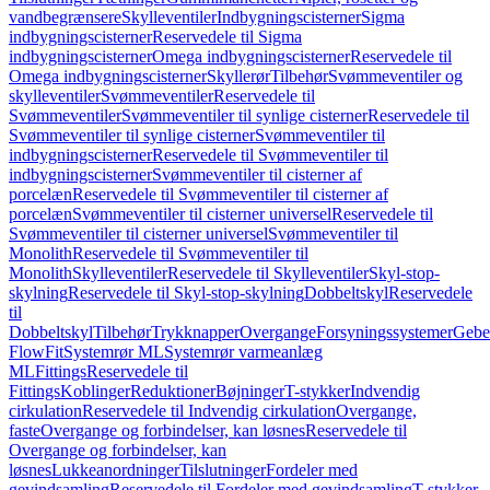
vandbegrænsere
Skylleventiler
Indbygningscisterner
Sigma
indbygningscisterner
Reservedele til Sigma
indbygningscisterner
Omega indbygningscisterner
Reservedele til
Omega indbygningscisterner
Skyllerør
Tilbehør
Svømmeventiler og
skylleventiler
Svømmeventiler
Reservedele til
Svømmeventiler
Svømmeventiler til synlige cisterner
Reservedele til
Svømmeventiler til synlige cisterner
Svømmeventiler til
indbygningscisterner
Reservedele til Svømmeventiler til
indbygningscisterner
Svømmeventiler til cisterner af
porcelæn
Reservedele til Svømmeventiler til cisterner af
porcelæn
Svømmeventiler til cisterner universel
Reservedele til
Svømmeventiler til cisterner universel
Svømmeventiler til
Monolith
Reservedele til Svømmeventiler til
Monolith
Skylleventiler
Reservedele til Skylleventiler
Skyl-stop-
skylning
Reservedele til Skyl-stop-skylning
Dobbeltskyl
Reservedele
til
Dobbeltskyl
Tilbehør
Trykknapper
Overgange
Forsyningssystemer
Geber
FlowFit
Systemrør ML
Systemrør varmeanlæg
ML
Fittings
Reservedele til
Fittings
Koblinger
Reduktioner
Bøjninger
T-stykker
Indvendig
cirkulation
Reservedele til Indvendig cirkulation
Overgange,
faste
Overgange og forbindelser, kan løsnes
Reservedele til
Overgange og forbindelser, kan
løsnes
Lukkeanordninger
Tilslutninger
Fordeler med
gevindsamling
Reservedele til Fordeler med gevindsamling
T-stykker