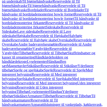
på underskab
Til hjørnehåndvaske
Reservedele til Til
hjørnehåndvaske
Til hjørnehåndvaske
Reservedele til Til
hjørnehåndvaske
Bordplader
Reservedele til Bordplader
Til
håndvaske til bordplademontering bowle formet
Reservedele til Til
håndvaske til bordplademontering bowle formet
Til håndvaske til
bordplademontering firkantet
Reservedele til Til håndvaske til
bordplademontering firkantet
Sideskabe
Reservedele til
Sideskabe
Lave sideskabe
Reservedele til Lave
sideskabe
Højskabe
Reservedele til Højskabe
Halvhøje
skabe
Reservedele til Halvhøje skabe
Overskabe
Reservedele til
Overskabe
Andre badeværelsesmøbler
Reservedele til Andre
badeværelsesmøbler
Væghylder
Reservedele til
Væghylder
Tilbehør
Reservedele til Tilbehør
Skuffeindsatser og
kasser til organisering
Håndklædeholdere og
håndklædekroge
Lyselementer
Håndtag
Ben
sæt
Magnettavler
Stikdåser
Reservedele til Stikdåser
Yderligere
tilbehør
Spejle og spejlskabe
Spejle
Reservedele til Spejle
Med
integreret belysning
Reservedele til Med integreret
belysning
Spejlskabe
Reservedele til Spejlskabe
Med integreret
belysning
Reservedele til Med integreret belysning
Uden integreret
belysning
Reservedele til Uden integreret
belysning
Tilbehør
Lyselementer
Håndtag
Yderligere
tilbehør
Stikdåser
Armaturer
Tilbehør
Reservedele til Tilbehør
Til
håndvaskarmaturer
Reservedele til Til
håndvaskarmaturer
Apparattilslutninger til vaskeplads, køkkenvask,