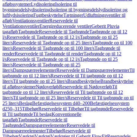
afløbssystemer
Lydisolering
Isolering til
bygningsdelslydisolering
Isolering til bygningsdelslydisolering og
luftlydsisolering
Fugtbeskyttelse
Tætninger
Udluftningsventiler til
afløb
Ventilationsventiler
Reservedele til
Ventilationsventiler
Energireducerende ventiler
Geberit Pluvia
tagafløb
Tagbrønde
Reservedele til Tagbrønde
Tagbrønde op til 12
l/s
Reservedele til Tagbrønde op til 12 l/s
Tagbrønde op til 25
liter/s
Reservedele til Tagbrønde op til 25 liter/s
Tagbrønde op til 100
liter/s
Reservedele til Tagbrønde op til 100 liter/s
Tagbrønde til
render
Reservedele til Tagbrønde til render
Tagbrønde op til 12
l/s
Reservedele til Tagbrønde op til 12 l/s
Tagbrønde op til 25
liter/s
Reservedele til Tagbrønde op til 25
liter/s
Dampspærreelementer
Reservedele til Dampspærreelementer
Til
tagbrønde op til 12 liter/s
Reservedele til Til tagbrønde op til 12
liter/s
Til tagbrønde op til 25 liter/s
Brandbeskyttelse
Brandbeskyttelse
til afløbssystemer
Nødoverløb
Reservedele til Nødoverløb
Til
tagbrønde op til 12 liter/s
Reservedele til Til tagbrønde op til 12
liter/s
Til tagbrønde op til 25 liter/s
Reservedele til Til tagbrønde op til
25 liter/s
Beslag
Befæstigelsessystem d40–200
Befæstigelsessystem
d250–315
Tilbehør
Reservedele til Tilbehør
Til tagbrønde
Reservedele
til Til tagbrønde
Til beslag
Konventionelle
tagafløb
Tagbrønde
Reservedele til
Tagbrønde
Dampspærreelementer
Reservedele til
Dampspærreelementer
Tilbehør
Reservedele til
Tilbehør
Værktøj
Værktøj
Værktøjer til Geberit FlowFit
Reservedele