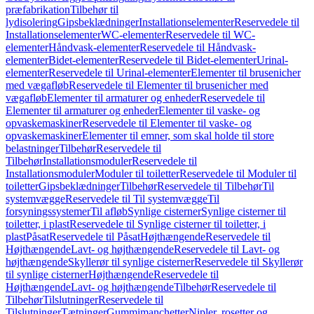
præfabrikation
Tilbehør til
lydisolering
Gipsbeklædninger
Installationselementer
Reservedele til
Installationselementer
WC-elementer
Reservedele til WC-
elementer
Håndvask-elementer
Reservedele til Håndvask-
elementer
Bidet-elementer
Reservedele til Bidet-elementer
Urinal-
elementer
Reservedele til Urinal-elementer
Elementer til brusenicher
med vægafløb
Reservedele til Elementer til brusenicher med
vægafløb
Elementer til armaturer og enheder
Reservedele til
Elementer til armaturer og enheder
Elementer til vaske- og
opvaskemaskiner
Reservedele til Elementer til vaske- og
opvaskemaskiner
Elementer til emner, som skal holde til store
belastninger
Tilbehør
Reservedele til
Tilbehør
Installationsmoduler
Reservedele til
Installationsmoduler
Moduler til toiletter
Reservedele til Moduler til
toiletter
Gipsbeklædninger
Tilbehør
Reservedele til Tilbehør
Til
systemvægge
Reservedele til Til systemvægge
Til
forsyningssystemer
Til afløb
Synlige cisterner
Synlige cisterner til
toiletter, i plast
Reservedele til Synlige cisterner til toiletter, i
plast
Påsat
Reservedele til Påsat
Højthængende
Reservedele til
Højthængende
Lavt- og højthængende
Reservedele til Lavt- og
højthængende
Skyllerør til synlige cisterner
Reservedele til Skyllerør
til synlige cisterner
Højthængende
Reservedele til
Højthængende
Lavt- og højthængende
Tilbehør
Reservedele til
Tilbehør
Tilslutninger
Reservedele til
Tilslutninger
Tætninger
Gummimanchetter
Nipler, rosetter og