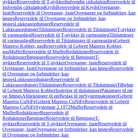
stykker
Reservedele til T-stykker
Indvendig cirkulation
Reservedele til
Indvendig cirkulation
Kryds
Reservedele til Kryds
Overgange,
faste
Reservedele til Overgange, faste
Overgange og forbindelser, kan
løsnes
Reservedele til Overgange og forbindelser, kan
løsnes
Lukkeanordninger
Reservedele til
Lukkeanordninger
Tilslutninger
Reservedele til Tilslutninger
T-stykker
til varmeanlæg
Reservedele til T-stykker til varmeanlæg
Tilslutninger
til varmeanlæg
Reservedele til Tilslutninger til varmeanlæg
Geberit
Mapress Kobber, gas
Reservedele til Geberit Mapress Kobber,
gas
Muffer
Reservedele til Muffer
Reduktioner
Reservedele til
Reduktioner
Bøjninger
Reservedele til Bøjninger
T-
stykker
Reservedele til T-stykker
Overgange, faste
Reservedele til
Overgange, faste
Overgange og forbindelser, kan løsnes
Reservedele
til Overgange og forbindelser, kan
løsnes
Lukkeanordninger
Reservedele til
Lukkeanordninger
Tilslutninger
Reservedele til Tilslutninger
Tilbehør
til Geberit Mapress Kobber
Isolering til tilslutninger
Pakninger til rør
og fittings
Afdækninger til rør
Beslag til rør
Systempakninger
Geberit
Mapress CuNiFe
Geberit Mapress CuNiFe
Reservedele til Geberit
Mapress CuNiFe
Systemrør 2.1972
Muffer
Reservedele til
Muffer
Reduktioner
Reservedele til
Reduktioner
Bøjninger
Reservedele til Bøjninger
T-
stykker
Reservedele til T-stykker
Overgange, faste
Reservedele til
Overgange, faste
Overgange og forbindelser, kan løsnes
Reservedele
til Overgange og forbindelser, kan