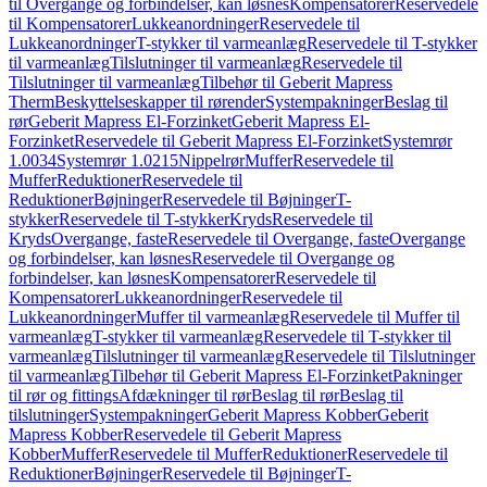
til Overgange og forbindelser, kan løsnes
Kompensatorer
Reservedele
til Kompensatorer
Lukkeanordninger
Reservedele til
Lukkeanordninger
T-stykker til varmeanlæg
Reservedele til T-stykker
til varmeanlæg
Tilslutninger til varmeanlæg
Reservedele til
Tilslutninger til varmeanlæg
Tilbehør til Geberit Mapress
Therm
Beskyttelseskapper til rørender
Systempakninger
Beslag til
rør
Geberit Mapress El-Forzinket
Geberit Mapress El-
Forzinket
Reservedele til Geberit Mapress El-Forzinket
Systemrør
1.0034
Systemrør 1.0215
Nippelrør
Muffer
Reservedele til
Muffer
Reduktioner
Reservedele til
Reduktioner
Bøjninger
Reservedele til Bøjninger
T-
stykker
Reservedele til T-stykker
Kryds
Reservedele til
Kryds
Overgange, faste
Reservedele til Overgange, faste
Overgange
og forbindelser, kan løsnes
Reservedele til Overgange og
forbindelser, kan løsnes
Kompensatorer
Reservedele til
Kompensatorer
Lukkeanordninger
Reservedele til
Lukkeanordninger
Muffer til varmeanlæg
Reservedele til Muffer til
varmeanlæg
T-stykker til varmeanlæg
Reservedele til T-stykker til
varmeanlæg
Tilslutninger til varmeanlæg
Reservedele til Tilslutninger
til varmeanlæg
Tilbehør til Geberit Mapress El-Forzinket
Pakninger
til rør og fittings
Afdækninger til rør
Beslag til rør
Beslag til
tilslutninger
Systempakninger
Geberit Mapress Kobber
Geberit
Mapress Kobber
Reservedele til Geberit Mapress
Kobber
Muffer
Reservedele til Muffer
Reduktioner
Reservedele til
Reduktioner
Bøjninger
Reservedele til Bøjninger
T-