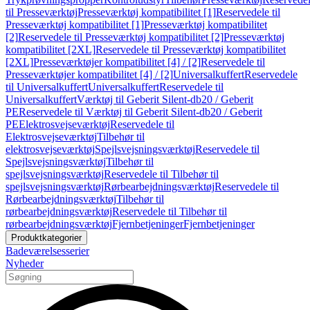
til Presseværktøj
Presseværktøj kompatibilitet [1]
Reservedele til
Presseværktøj kompatibilitet [1]
Presseværktøj kompatibilitet
[2]
Reservedele til Presseværktøj kompatibilitet [2]
Presseværktøj
kompatibilitet [2XL]
Reservedele til Presseværktøj kompatibilitet
[2XL]
Presseværktøjer kompatibilitet [4] / [2]
Reservedele til
Presseværktøjer kompatibilitet [4] / [2]
Universalkuffert
Reservedele
til Universalkuffert
Universalkuffert
Reservedele til
Universalkuffert
Værktøj til Geberit Silent-db20 / Geberit
PE
Reservedele til Værktøj til Geberit Silent-db20 / Geberit
PE
Elektrosvejseværktøj
Reservedele til
Elektrosvejseværktøj
Tilbehør til
elektrosvejseværktøj
Spejlsvejsningsværktøj
Reservedele til
Spejlsvejsningsværktøj
Tilbehør til
spejlsvejsningsværktøj
Reservedele til Tilbehør til
spejlsvejsningsværktøj
Rørbearbejdningsværktøj
Reservedele til
Rørbearbejdningsværktøj
Tilbehør til
rørbearbejdningsværktøj
Reservedele til Tilbehør til
rørbearbejdningsværktøj
Fjernbetjeninger
Fjernbetjeninger
Produktkategorier
Badeværelsesserier
Nyheder