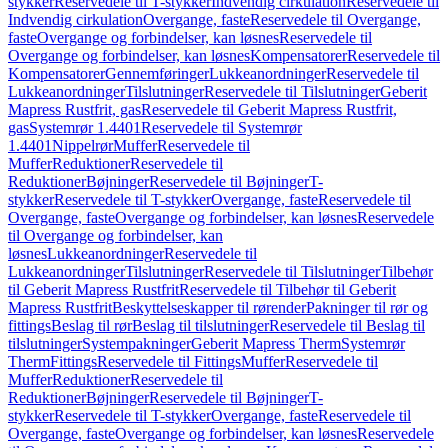
stykker
Reservedele til T-stykker
Indvendig cirkulation
Reservedele til
Indvendig cirkulation
Overgange, faste
Reservedele til Overgange,
faste
Overgange og forbindelser, kan løsnes
Reservedele til
Overgange og forbindelser, kan løsnes
Kompensatorer
Reservedele til
Kompensatorer
Gennemføringer
Lukkeanordninger
Reservedele til
Lukkeanordninger
Tilslutninger
Reservedele til Tilslutninger
Geberit
Mapress Rustfrit, gas
Reservedele til Geberit Mapress Rustfrit,
gas
Systemrør 1.4401
Reservedele til Systemrør
1.4401
Nippelrør
Muffer
Reservedele til
Muffer
Reduktioner
Reservedele til
Reduktioner
Bøjninger
Reservedele til Bøjninger
T-
stykker
Reservedele til T-stykker
Overgange, faste
Reservedele til
Overgange, faste
Overgange og forbindelser, kan løsnes
Reservedele
til Overgange og forbindelser, kan
løsnes
Lukkeanordninger
Reservedele til
Lukkeanordninger
Tilslutninger
Reservedele til Tilslutninger
Tilbehør
til Geberit Mapress Rustfrit
Reservedele til Tilbehør til Geberit
Mapress Rustfrit
Beskyttelseskapper til rørender
Pakninger til rør og
fittings
Beslag til rør
Beslag til tilslutninger
Reservedele til Beslag til
tilslutninger
Systempakninger
Geberit Mapress Therm
Systemrør
Therm
Fittings
Reservedele til Fittings
Muffer
Reservedele til
Muffer
Reduktioner
Reservedele til
Reduktioner
Bøjninger
Reservedele til Bøjninger
T-
stykker
Reservedele til T-stykker
Overgange, faste
Reservedele til
Overgange, faste
Overgange og forbindelser, kan løsnes
Reservedele