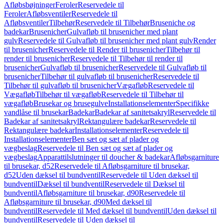
Afløbsbøjninger
Feroler
Reservedele til
Feroler
Afløbsventiler
Reservedele til
Afløbsventiler
Tilbehør
Reservedele til Tilbehør
Bruseniche og
badekar
Brusenicher
Gulvafløb til brusenicher med plant
gulv
Reservedele til Gulvafløb til brusenicher med plant gulv
Render
til brusenicher
Reservedele til Render til brusenicher
Tilbehør til
render til brusenicher
Reservedele til Tilbehør til render til
brusenicher
Gulvafløb til brusenicher
Reservedele til Gulvafløb til
brusenicher
Tilbehør til gulvafløb til brusenicher
Reservedele til
Tilbehør til gulvafløb til brusenicher
Vægafløb
Reservedele til
Vægafløb
Tilbehør til vægafløb
Reservedele til Tilbehør til
vægafløb
Brusekar og brusegulve
Installationselementer
Specifikke
vandlåse til brusekar
Badekar
Badekar af sanitetsakryl
Reservedele til
Badekar af sanitetsakryl
Rektangulære badekar
Reservedele til
Rektangulære badekar
Installationselementer
Reservedele til
Installationselementer
Ben sæt og sæt af plader og
vægbeslag
Reservedele til Ben sæt og sæt af plader og
vægbeslag
Apparattilslutninger til doucher & badekar
Afløbsgarniture
til brusekar, d52
Reservedele til Afløbsgarniture til brusekar,
d52
Uden dæksel til bundventil
Reservedele til Uden dæksel til
bundventil
Dæksel til bundventil
Reservedele til Dæksel til
bundventil
Afløbsgarniture til brusekar, d90
Reservedele til
Afløbsgarniture til brusekar, d90
Med dæksel til
bundventil
Reservedele til Med dæksel til bundventil
Uden dæksel til
bundventil
Reservedele til Uden dæksel til