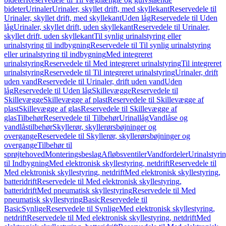
bideter
Urinaler
Urinaler, skyllet drift, med skyllekant
Reservedele til
Urinaler, skyllet drift, med skyllekant
Uden låg
Reservedele til Uden
låg
Urinaler, skyllet drift, uden skyllekant
Reservedele til Urinaler,
skyllet drift, uden skyllekant
Til synlig urinalstyring eller
urinalstyring til indbygning
Reservedele til Til synlig urinalstyring
eller urinalstyring til indbygning
Med integreret
urinalstyring
Reservedele til Med integreret urinalstyring
Til integreret
urinalstyring
Reservedele til Til integreret urinalstyring
Urinaler, drift
uden vand
Reservedele til Urinaler, drift uden vand
Uden
låg
Reservedele til Uden låg
Skillevægge
Reservedele til
Skillevægge
Skillevægge af plast
Reservedele til Skillevægge af
plast
Skillevægge af glas
Reservedele til Skillevægge af
glas
Tilbehør
Reservedele til Tilbehør
Urinallåg
Vandlåse og
vandlåstilbehør
Skyllerør, skyllerørsbøjninger og
overgange
Reservedele til Skyllerør, skyllerørsbøjninger og
overgange
Tilbehør til
sprøjtehoved
Monteringsbeslag
Afløbsventiler
Vandfordeler
Urinalstyri
til Indbygning
Med elektronisk skyllestyring, netdrift
Reservedele til
Med elektronisk skyllestyring, netdrift
Med elektronisk skyllestyring,
batteridrift
Reservedele til Med elektronisk skyllestyring,
batteridrift
Med pneumatisk skyllestyring
Reservedele til Med
pneumatisk skyllestyring
Basic
Reservedele til
Basic
Synlige
Reservedele til Synlige
Med elektronisk skyllestyring,
netdrift
Reservedele til Med elektronisk skyllestyring, netdrift
Med