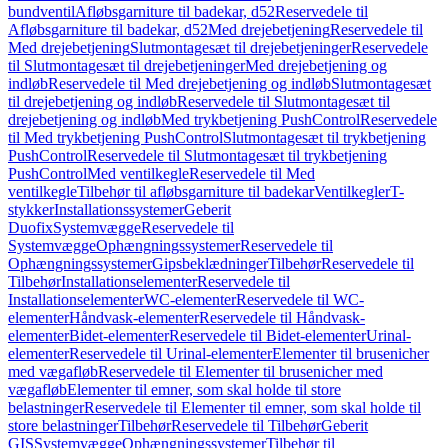
bundventil
Afløbsgarniture til badekar, d52
Reservedele til
Afløbsgarniture til badekar, d52
Med drejebetjening
Reservedele til
Med drejebetjening
Slutmontagesæt til drejebetjeninger
Reservedele
til Slutmontagesæt til drejebetjeninger
Med drejebetjening og
indløb
Reservedele til Med drejebetjening og indløb
Slutmontagesæt
til drejebetjening og indløb
Reservedele til Slutmontagesæt til
drejebetjening og indløb
Med trykbetjening PushControl
Reservedele
til Med trykbetjening PushControl
Slutmontagesæt til trykbetjening
PushControl
Reservedele til Slutmontagesæt til trykbetjening
PushControl
Med ventilkegle
Reservedele til Med
ventilkegle
Tilbehør til afløbsgarniture til badekar
Ventilkegler
T-
stykker
Installationssystemer
Geberit
Duofix
Systemvægge
Reservedele til
Systemvægge
Ophængningssystemer
Reservedele til
Ophængningssystemer
Gipsbeklædninger
Tilbehør
Reservedele til
Tilbehør
Installationselementer
Reservedele til
Installationselementer
WC-elementer
Reservedele til WC-
elementer
Håndvask-elementer
Reservedele til Håndvask-
elementer
Bidet-elementer
Reservedele til Bidet-elementer
Urinal-
elementer
Reservedele til Urinal-elementer
Elementer til brusenicher
med vægafløb
Reservedele til Elementer til brusenicher med
vægafløb
Elementer til emner, som skal holde til store
belastninger
Reservedele til Elementer til emner, som skal holde til
store belastninger
Tilbehør
Reservedele til Tilbehør
Geberit
GIS
Systemvægge
Ophængningssystemer
Tilbehør til