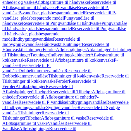
enheder og vaske
Afløbsgarniture til håndvaske
Reservedele til
Afløbsgarniture til håndvaske
P-vandlåse
Reservedele til P-
vandlåse
P-vandlåse, pladsbesparende model
Reservedele til P-
vandlåse, pladsbesparende model
Pungvandlåse til
håndvaske
Reservedele til Pungvandlåse til håndvaske
Pungvandlåse
til håndvaske, pladsbesparende model
Reservedele til Pungvandlåse
til håndvaske, pladsbesparende
model
Indbygningsvandlåse
Reservedele til
Indbygningsvandlåse
Håndvasktilslutninger
Reservedele til
Håndvasktilslutninger
Feroler
Afløbsbøjninger
Afdækninger
Tilslutning
til Tilslutninger
Tætninger
Indbygningskabinetter
Afløbsgarniture til
køkkenvaske
Reservedele til Afløbsgarniture til køkkenvaske
P-
vandlåse
Reservedele til P-
vandlåse
Dobbeltkammervandlåse
Reservedele til
Dobbeltkammervandlåse
Tilslutninger til køkkenvaske
Reservedele til
Tilslutninger til køkkenvaske
Feroler
Reservedele til
Feroler
Afløbsbøjninger
Reservedele til
Afløbsbøjninger
Tilbehør
Reservedele til Tilbehør
Afløbsgarniture til
enheder
Reservedele til Afløbsgarniture til enheder
P-
vandlåse
Reservedele til P-vandlåse
Indbygningsvandlåse
Reservedele
til Indbygningsvandlåse
Synlige vandlåse
Reservedele til Synlige
vandlåse
Tilslutninger
Reservedele til
Tilslutninger
Tilbehør
Afløbsgarniture til vaske
Reservedele til
Afløbsgarniture til vaske
Vandlåse
Reservedele til
Vandlåse
Afløbsbøjninger
Reservedele til