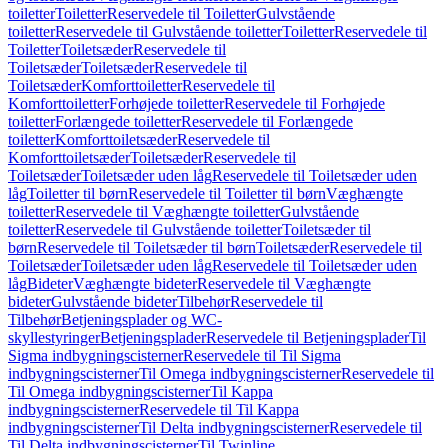
toiletter
Toiletter
Reservedele til Toiletter
Gulvstående
toiletter
Reservedele til Gulvstående toiletter
Toiletter
Reservedele til
Toiletter
Toiletsæder
Reservedele til
Toiletsæder
Toiletsæder
Reservedele til
Toiletsæder
Komforttoiletter
Reservedele til
Komforttoiletter
Forhøjede toiletter
Reservedele til Forhøjede
toiletter
Forlængede toiletter
Reservedele til Forlængede
toiletter
Komforttoiletsæder
Reservedele til
Komforttoiletsæder
Toiletsæder
Reservedele til
Toiletsæder
Toiletsæder uden låg
Reservedele til Toiletsæder uden
låg
Toiletter til børn
Reservedele til Toiletter til børn
Væghængte
toiletter
Reservedele til Væghængte toiletter
Gulvstående
toiletter
Reservedele til Gulvstående toiletter
Toiletsæder til
børn
Reservedele til Toiletsæder til børn
Toiletsæder
Reservedele til
Toiletsæder
Toiletsæder uden låg
Reservedele til Toiletsæder uden
låg
Bideter
Væghængte bideter
Reservedele til Væghængte
bideter
Gulvstående bideter
Tilbehør
Reservedele til
Tilbehør
Betjeningsplader og WC-
skyllestyringer
Betjeningsplader
Reservedele til Betjeningsplader
Til
Sigma indbygningscisterner
Reservedele til Til Sigma
indbygningscisterner
Til Omega indbygningscisterner
Reservedele til
Til Omega indbygningscisterner
Til Kappa
indbygningscisterner
Reservedele til Til Kappa
indbygningscisterner
Til Delta indbygningscisterner
Reservedele til
Til Delta indbygningscisterner
Til Twinline