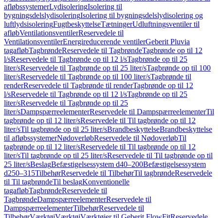
afløbssystemer
Lydisolering
Isolering til
bygningsdelslydisolering
Isolering til bygningsdelslydisolering og
luftlydsisolering
Fugtbeskyttelse
Tætninger
Udluftningsventiler til
afløb
Ventilationsventiler
Reservedele til
Ventilationsventiler
Energireducerende ventiler
Geberit Pluvia
tagafløb
Tagbrønde
Reservedele til Tagbrønde
Tagbrønde op til 12
l/s
Reservedele til Tagbrønde op til 12 l/s
Tagbrønde op til 25
liter/s
Reservedele til Tagbrønde op til 25 liter/s
Tagbrønde op til 100
liter/s
Reservedele til Tagbrønde op til 100 liter/s
Tagbrønde til
render
Reservedele til Tagbrønde til render
Tagbrønde op til 12
l/s
Reservedele til Tagbrønde op til 12 l/s
Tagbrønde op til 25
liter/s
Reservedele til Tagbrønde op til 25
liter/s
Dampspærreelementer
Reservedele til Dampspærreelementer
Til
tagbrønde op til 12 liter/s
Reservedele til Til tagbrønde op til 12
liter/s
Til tagbrønde op til 25 liter/s
Brandbeskyttelse
Brandbeskyttelse
til afløbssystemer
Nødoverløb
Reservedele til Nødoverløb
Til
tagbrønde op til 12 liter/s
Reservedele til Til tagbrønde op til 12
liter/s
Til tagbrønde op til 25 liter/s
Reservedele til Til tagbrønde op til
25 liter/s
Beslag
Befæstigelsessystem d40–200
Befæstigelsessystem
d250–315
Tilbehør
Reservedele til Tilbehør
Til tagbrønde
Reservedele
til Til tagbrønde
Til beslag
Konventionelle
tagafløb
Tagbrønde
Reservedele til
Tagbrønde
Dampspærreelementer
Reservedele til
Dampspærreelementer
Tilbehør
Reservedele til
Tilbehør
Værktøj
Værktøj
Værktøjer til Geberit FlowFit
Reservedele