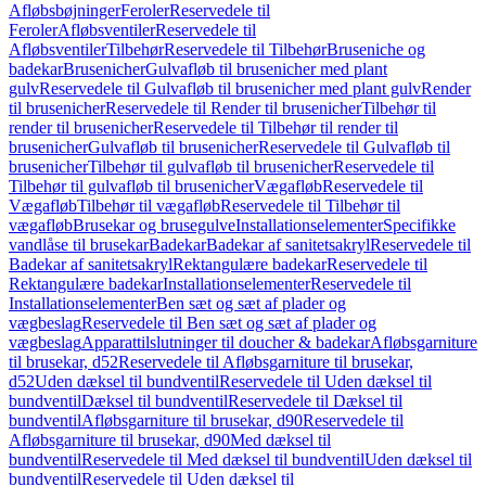
Afløbsbøjninger
Feroler
Reservedele til
Feroler
Afløbsventiler
Reservedele til
Afløbsventiler
Tilbehør
Reservedele til Tilbehør
Bruseniche og
badekar
Brusenicher
Gulvafløb til brusenicher med plant
gulv
Reservedele til Gulvafløb til brusenicher med plant gulv
Render
til brusenicher
Reservedele til Render til brusenicher
Tilbehør til
render til brusenicher
Reservedele til Tilbehør til render til
brusenicher
Gulvafløb til brusenicher
Reservedele til Gulvafløb til
brusenicher
Tilbehør til gulvafløb til brusenicher
Reservedele til
Tilbehør til gulvafløb til brusenicher
Vægafløb
Reservedele til
Vægafløb
Tilbehør til vægafløb
Reservedele til Tilbehør til
vægafløb
Brusekar og brusegulve
Installationselementer
Specifikke
vandlåse til brusekar
Badekar
Badekar af sanitetsakryl
Reservedele til
Badekar af sanitetsakryl
Rektangulære badekar
Reservedele til
Rektangulære badekar
Installationselementer
Reservedele til
Installationselementer
Ben sæt og sæt af plader og
vægbeslag
Reservedele til Ben sæt og sæt af plader og
vægbeslag
Apparattilslutninger til doucher & badekar
Afløbsgarniture
til brusekar, d52
Reservedele til Afløbsgarniture til brusekar,
d52
Uden dæksel til bundventil
Reservedele til Uden dæksel til
bundventil
Dæksel til bundventil
Reservedele til Dæksel til
bundventil
Afløbsgarniture til brusekar, d90
Reservedele til
Afløbsgarniture til brusekar, d90
Med dæksel til
bundventil
Reservedele til Med dæksel til bundventil
Uden dæksel til
bundventil
Reservedele til Uden dæksel til