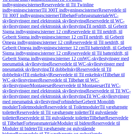
indbygningscisterner
Reservedele til Til Twinline
indbygningscisterner
Til 300T indbygningscisterner
Reservedele til
Til 300T indbygningscisterner
Tilbehør
Forbrugsmateriale
WC-
skyllestyringer med elektronisk skyllestyring
Reservedele til WC-
skyllestyringer med elektronisk skyllestyring
Til netdrift, til Geberit
Sigma indbygningscisterner 12 cm
Reservedele til Til netdrift, til
Geberit Sigma indbygningscisterner 12 cm
Til netdrift, til Geberit
Omega indbygningscisterner 12 cm
Reservedele til Til netdrift, til
Geberit Omega indbygningscisterner 12 cm
Til batteridrift, til Geberit
Sigma indbygningscisterner 12 cm
Reservedele til Til batteridrift, til
Geberit Sigma indbygningscisterner 12 cm
WC-skyllestyringer med
pneumatisk skyllestyring
Reservedele til WC-skyllestyringer med
pneumatisk skyllestyring
Til dobbeltskyl
Reservedele til Til
dobbeltskyl
Til enkeltskyl
Reservedele til Til enkeltskyl
Tilbehør til
WC-skyllestyringer
Reservedele til Tilbehør til WC-
skyllestyringer
Montagesæt
Reservedele til Montagesæt
Til WC-
skyllestyringer med elektronisk skyllestyring
Reservedele til Til WC-
skyllestyringer med elektronisk skyllestyring
Til WC-skyllestyringer
med pneumatisk skyllestyring
Forbindelser
Geberit Monolith
moduler
Toiletmoduler
Reservedele til Toiletmoduler
Til væghængte
toiletter
Reservedele til Til væghængte toiletter
Til gulvstående
toiletter
Reservedele til Til gulvstående toiletter
Tilbehør
Reservedele
til Tilbehør
Forbrugsmateriale
Moduler til bideter
Reservedele til
Moduler til bideter
Til væghængte og gulvstående
bideter
Reservedele til Til væghængte og gulvstående