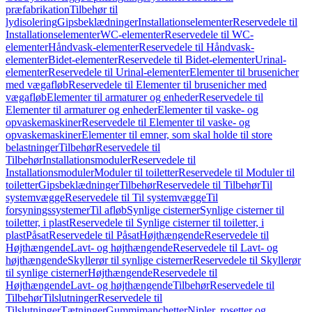
præfabrikation
Tilbehør til
lydisolering
Gipsbeklædninger
Installationselementer
Reservedele til
Installationselementer
WC-elementer
Reservedele til WC-
elementer
Håndvask-elementer
Reservedele til Håndvask-
elementer
Bidet-elementer
Reservedele til Bidet-elementer
Urinal-
elementer
Reservedele til Urinal-elementer
Elementer til brusenicher
med vægafløb
Reservedele til Elementer til brusenicher med
vægafløb
Elementer til armaturer og enheder
Reservedele til
Elementer til armaturer og enheder
Elementer til vaske- og
opvaskemaskiner
Reservedele til Elementer til vaske- og
opvaskemaskiner
Elementer til emner, som skal holde til store
belastninger
Tilbehør
Reservedele til
Tilbehør
Installationsmoduler
Reservedele til
Installationsmoduler
Moduler til toiletter
Reservedele til Moduler til
toiletter
Gipsbeklædninger
Tilbehør
Reservedele til Tilbehør
Til
systemvægge
Reservedele til Til systemvægge
Til
forsyningssystemer
Til afløb
Synlige cisterner
Synlige cisterner til
toiletter, i plast
Reservedele til Synlige cisterner til toiletter, i
plast
Påsat
Reservedele til Påsat
Højthængende
Reservedele til
Højthængende
Lavt- og højthængende
Reservedele til Lavt- og
højthængende
Skyllerør til synlige cisterner
Reservedele til Skyllerør
til synlige cisterner
Højthængende
Reservedele til
Højthængende
Lavt- og højthængende
Tilbehør
Reservedele til
Tilbehør
Tilslutninger
Reservedele til
Tilslutninger
Tætninger
Gummimanchetter
Nipler, rosetter og