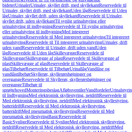
bideter
Urinaler
Urinaler, skyllet drift, med skyllekant
Reservedele til
Urinaler, skyllet drift, med skyllekant
Uden låg
Reservedele til Uden
låg
Urinaler, skyllet drift, uden skyllekant
Reservedele til Urinaler,
skyllet drift, uden skyllekant
Til synlig urinalstyring eller
urinalstyring til indbygning
Reservedele til Til synlig urinalstyring
eller urinalstyring til indbygning
Med integreret
urinalstyring
Reservedele til Med integreret urinalstyring
Til integreret
urinalstyring
Reservedele til Til integreret urinalstyring
Urinaler, drift
uden vand
Reservedele til Urinaler, drift uden vand
Uden
låg
Reservedele til Uden låg
Skillevægge
Reservedele til
Skillevægge
Skillevægge af plast
Reservedele til Skillevægge af
plast
Skillevægge af glas
Reservedele til Skillevægge af
glas
Tilbehør
Reservedele til Tilbehør
Urinallåg
Vandlåse og
vandlåstilbehør
Skyllerør, skyllerørsbøjninger og
overgange
Reservedele til Skyllerør, skyllerørsbøjninger og
overgange
Tilbehør til
sprøjtehoved
Monteringsbeslag
Afløbsventiler
Vandfordeler
Urinalstyri
til Indbygning
Med elektronisk skyllestyring, netdrift
Reservedele til
Med elektronisk skyllestyring, netdrift
Med elektronisk skyllestyring,
batteridrift
Reservedele til Med elektronisk skyllestyring,
batteridrift
Med pneumatisk skyllestyring
Reservedele til Med
pneumatisk skyllestyring
Basic
Reservedele til
Basic
Synlige
Reservedele til Synlige
Med elektronisk skyllestyring,
netdrift
Reservedele til Med elektronisk skyllestyring, netdrift
Med