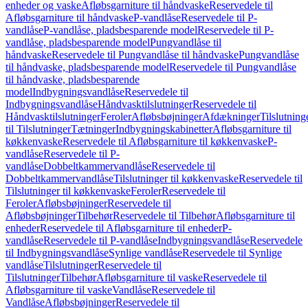
enheder og vaske
Afløbsgarniture til håndvaske
Reservedele til
Afløbsgarniture til håndvaske
P-vandlåse
Reservedele til P-
vandlåse
P-vandlåse, pladsbesparende model
Reservedele til P-
vandlåse, pladsbesparende model
Pungvandlåse til
håndvaske
Reservedele til Pungvandlåse til håndvaske
Pungvandlåse
til håndvaske, pladsbesparende model
Reservedele til Pungvandlåse
til håndvaske, pladsbesparende
model
Indbygningsvandlåse
Reservedele til
Indbygningsvandlåse
Håndvasktilslutninger
Reservedele til
Håndvasktilslutninger
Feroler
Afløbsbøjninger
Afdækninger
Tilslutning
til Tilslutninger
Tætninger
Indbygningskabinetter
Afløbsgarniture til
køkkenvaske
Reservedele til Afløbsgarniture til køkkenvaske
P-
vandlåse
Reservedele til P-
vandlåse
Dobbeltkammervandlåse
Reservedele til
Dobbeltkammervandlåse
Tilslutninger til køkkenvaske
Reservedele til
Tilslutninger til køkkenvaske
Feroler
Reservedele til
Feroler
Afløbsbøjninger
Reservedele til
Afløbsbøjninger
Tilbehør
Reservedele til Tilbehør
Afløbsgarniture til
enheder
Reservedele til Afløbsgarniture til enheder
P-
vandlåse
Reservedele til P-vandlåse
Indbygningsvandlåse
Reservedele
til Indbygningsvandlåse
Synlige vandlåse
Reservedele til Synlige
vandlåse
Tilslutninger
Reservedele til
Tilslutninger
Tilbehør
Afløbsgarniture til vaske
Reservedele til
Afløbsgarniture til vaske
Vandlåse
Reservedele til
Vandlåse
Afløbsbøjninger
Reservedele til