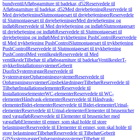
bundventil
Afløbsgarniture til badekar, d52
Reservedele til
Afløbsgarniture til badekar, d52
Med drejebetjening
Reservedele til
Med drejebetjening
Slutmontagesæt til drejebetjeninger
Reservedele
til Slutmontagesæt til drejebetjeninger
Med drejebetjening og
indløb
Reservedele til Med drejebetjening og indløb
Slutmontagesæt
til drejebetjening og indløb
Reservedele til Slutmontagesæt til
drejebetjening og indløb
Med trykbetjening PushControl
Reservedele
til Med trykbetjening PushControl
Slutmontagesæt til trykbetjening
PushControl
Reservedele til Slutmontagesæt til trykbetjening
PushControl
Med ventilkegle
Reservedele til Med
ventilkegle
Tilbehør til afløbsgarniture til badekar
Ventilkegler
T-
stykker
Installationssystemer
Geberit
Duofix
Systemvægge
Reservedele til
Systemvægge
Ophængningssystemer
Reservedele til
Ophængningssystemer
Gipsbeklædninger
Tilbehør
Reservedele til
Tilbehør
Installationselementer
Reservedele til
Installationselementer
WC-elementer
Reservedele til WC-
elementer
Håndvask-elementer
Reservedele til Håndvask-
elementer
Bidet-elementer
Reservedele til Bidet-elementer
Urinal-
elementer
Reservedele til Urinal-elementer
Elementer til brusenicher
med vægafløb
Reservedele til Elementer til brusenicher med
vægafløb
Elementer til emner, som skal holde til store
belastninger
Reservedele til Elementer til emner, som skal holde til
store belastninger
Tilbehør
Reservedele til Tilbehør
Geberit
GIS
Systemvægge
Ophængningssystemer
Tilbehør til