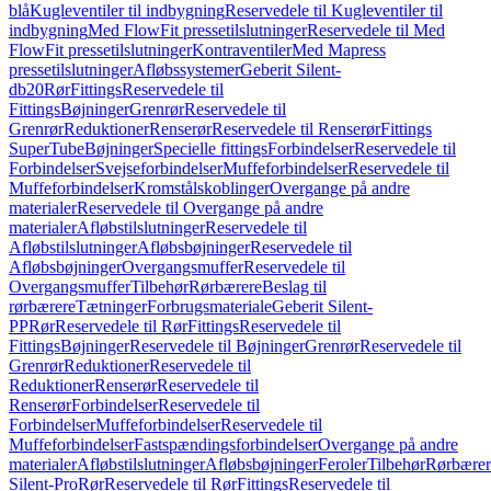
blå
Kugleventiler til indbygning
Reservedele til Kugleventiler til
indbygning
Med FlowFit pressetilslutninger
Reservedele til Med
FlowFit pressetilslutninger
Kontraventiler
Med Mapress
pressetilslutninger
Afløbssystemer
Geberit Silent-
db20
Rør
Fittings
Reservedele til
Fittings
Bøjninger
Grenrør
Reservedele til
Grenrør
Reduktioner
Renserør
Reservedele til Renserør
Fittings
SuperTube
Bøjninger
Specielle fittings
Forbindelser
Reservedele til
Forbindelser
Svejseforbindelser
Muffeforbindelser
Reservedele til
Muffeforbindelser
Kromstålskoblinger
Overgange på andre
materialer
Reservedele til Overgange på andre
materialer
Afløbstilslutninger
Reservedele til
Afløbstilslutninger
Afløbsbøjninger
Reservedele til
Afløbsbøjninger
Overgangsmuffer
Reservedele til
Overgangsmuffer
Tilbehør
Rørbærere
Beslag til
rørbærere
Tætninger
Forbrugsmateriale
Geberit Silent-
PP
Rør
Reservedele til Rør
Fittings
Reservedele til
Fittings
Bøjninger
Reservedele til Bøjninger
Grenrør
Reservedele til
Grenrør
Reduktioner
Reservedele til
Reduktioner
Renserør
Reservedele til
Renserør
Forbindelser
Reservedele til
Forbindelser
Muffeforbindelser
Reservedele til
Muffeforbindelser
Fastspændingsforbindelser
Overgange på andre
materialer
Afløbstilslutninger
Afløbsbøjninger
Feroler
Tilbehør
Rørbærer
Silent-Pro
Rør
Reservedele til Rør
Fittings
Reservedele til