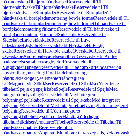
på underskab
Til hjørnehåndvaske
Reservedele til Til
hjørnehåndvaske
Til hjørnehåndvaske
Reservedele til Til
hjørnehåndvaske
Bordplader
Reservedele til Bordplader
Til
håndvaske til bordplademontering bowle formet
Reservedele til Til
håndvaske til bordplademontering bowle formet
Til håndvaske til
bordplademontering firkantet
Reservedele til Til håndvaske til
bordplademontering firkantet
Sideskabe
Reservedele til
Sideskabe
Lave sideskabe
Reservedele til Lave
sideskabe
Højskabe
Reservedele til Højskabe
Halvhøje
skabe
Reservedele til Halvhøje skabe
Overskabe
Reservedele til
Overskabe
Andre badeværelsesmøbler
Reservedele til Andre
badeværelsesmøbler
Væghylder
Reservedele til
Væghylder
Tilbehør
Reservedele til Tilbehør
Skuffeindsatser og
kasser til organisering
Håndklædeholdere og
håndklædekroge
Lyselementer
Håndtag
Ben
sæt
Magnettavler
Stikdåser
Reservedele til Stikdåser
Yderligere
tilbehør
Spejle og spejlskabe
Spejle
Reservedele til Spejle
Med
integreret belysning
Reservedele til Med integreret
belysning
Spejlskabe
Reservedele til Spejlskabe
Med integreret
belysning
Reservedele til Med integreret belysning
Uden integreret
belysning
Reservedele til Uden integreret
belysning
Tilbehør
Lyselementer
Håndtag
Yderligere
tilbehør
Stikdåser
Armaturer
Tilbehør
Reservedele til Tilbehør
Til
håndvaskarmaturer
Reservedele til Til
håndvaskarmaturer
Apparattilslutninger til vaskeplads, køkkenvask,