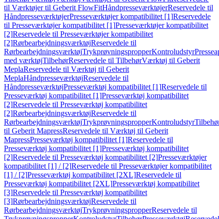
til Værktøjer til Geberit FlowFit
Håndpresseværktøjer
Reservedele til
Håndpresseværktøjer
Presseværktøjer kompatibilitet [1]
Reservedele
til Presseværktøjer kompatibilitet [1]
Presseværktøjer kompatibilitet
[2]
Reservedele til Presseværktøjer kompatibilitet
[2]
Rørbearbejdningsværktøj
Reservedele til
Rørbearbejdningsværktøj
Trykprøvningspropper
Kontroludstyr
Pressea
med værktøj
Tilbehør
Reservedele til Tilbehør
Værktøj til Geberit
Mepla
Reservedele til Værktøj til Geberit
Mepla
Håndpresseværktøj
Reservedele til
Håndpresseværktøj
Presseværktøj kompatibilitet [1]
Reservedele til
Presseværktøj kompatibilitet [1]
Presseværktøj kompatibilitet
[2]
Reservedele til Presseværktøj kompatibilitet
[2]
Rørbearbejdningsværktøj
Reservedele til
Rørbearbejdningsværktøj
Trykprøvningspropper
Kontroludstyr
Tilbehø
til Geberit Mapress
Reservedele til Værktøj til Geberit
Mapress
Presseværktøj kompatibilitet [1]
Reservedele til
Presseværktøj kompatibilitet [1]
Presseværktøj kompatibilitet
[2]
Reservedele til Presseværktøj kompatibilitet [2]
Presseværktøjer
kompatibilitet [1] / [2]
Reservedele til Presseværktøjer kompatibilitet
[1] / [2]
Presseværktøj kompatibilitet [2XL]
Reservedele til
Presseværktøj kompatibilitet [2XL]
Presseværktøj kompatibilitet
[3]
Reservedele til Presseværktøj kompatibilitet
[3]
Rørbearbejdningsværktøj
Reservedele til
Rørbearbejdningsværktøj
Trykprøvningspropper
Reservedele til
Trykprøvningspropper
Kontroludstyr
Tilbehør
Presseværktøj
Reservede