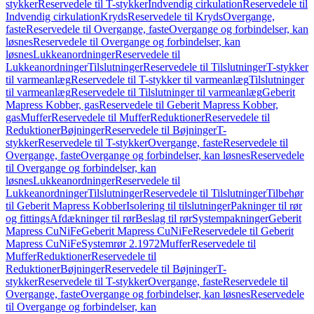
stykker
Reservedele til T-stykker
Indvendig cirkulation
Reservedele til
Indvendig cirkulation
Kryds
Reservedele til Kryds
Overgange,
faste
Reservedele til Overgange, faste
Overgange og forbindelser, kan
løsnes
Reservedele til Overgange og forbindelser, kan
løsnes
Lukkeanordninger
Reservedele til
Lukkeanordninger
Tilslutninger
Reservedele til Tilslutninger
T-stykker
til varmeanlæg
Reservedele til T-stykker til varmeanlæg
Tilslutninger
til varmeanlæg
Reservedele til Tilslutninger til varmeanlæg
Geberit
Mapress Kobber, gas
Reservedele til Geberit Mapress Kobber,
gas
Muffer
Reservedele til Muffer
Reduktioner
Reservedele til
Reduktioner
Bøjninger
Reservedele til Bøjninger
T-
stykker
Reservedele til T-stykker
Overgange, faste
Reservedele til
Overgange, faste
Overgange og forbindelser, kan løsnes
Reservedele
til Overgange og forbindelser, kan
løsnes
Lukkeanordninger
Reservedele til
Lukkeanordninger
Tilslutninger
Reservedele til Tilslutninger
Tilbehør
til Geberit Mapress Kobber
Isolering til tilslutninger
Pakninger til rør
og fittings
Afdækninger til rør
Beslag til rør
Systempakninger
Geberit
Mapress CuNiFe
Geberit Mapress CuNiFe
Reservedele til Geberit
Mapress CuNiFe
Systemrør 2.1972
Muffer
Reservedele til
Muffer
Reduktioner
Reservedele til
Reduktioner
Bøjninger
Reservedele til Bøjninger
T-
stykker
Reservedele til T-stykker
Overgange, faste
Reservedele til
Overgange, faste
Overgange og forbindelser, kan løsnes
Reservedele
til Overgange og forbindelser, kan