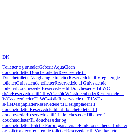
DK
Toiletter og urinaler
Geberit AquaClean
douchetoiletter
Douchetoiletter
Reservedele til
Douchetoiletter
Væghængte toiletter
Reservedele til Væghængte
toiletter
Gulvstående toiletter
Reservedele til Gulvstående
toiletter
Douchesæder
Reservedele til Douchesæder
Til WC-
skåle
Reservedele til Til WC-skåle
WC-sideenheder
Reservedele til
WC-sideenheder
Til WC-skåle
Reservedele til Til WC-
skåle
Designplader
Reservedele til Designplader
Til
douchetoiletter
Reservedele til Til douchetoiletter
Til
douchesæder
Reservedele til Til douchesæder
Tilbehør
Til
douchetoiletter
Til douchesæder og
douchetoiletter
Toiletter
Forbrugsmateriale
Funktionsenheder
Toiletter
og toiletsæder
Væghængte toiletter
Reservedele til Væghængte