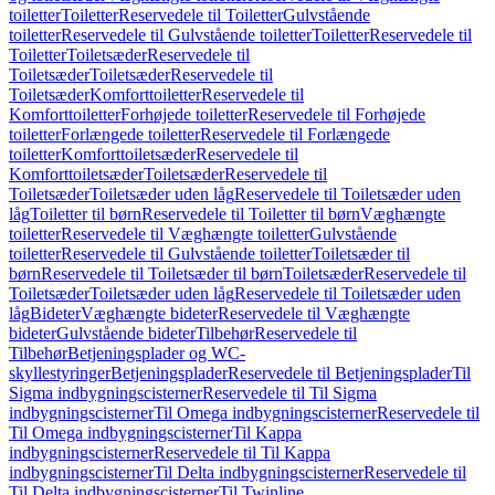
toiletter
Toiletter
Reservedele til Toiletter
Gulvstående
toiletter
Reservedele til Gulvstående toiletter
Toiletter
Reservedele til
Toiletter
Toiletsæder
Reservedele til
Toiletsæder
Toiletsæder
Reservedele til
Toiletsæder
Komforttoiletter
Reservedele til
Komforttoiletter
Forhøjede toiletter
Reservedele til Forhøjede
toiletter
Forlængede toiletter
Reservedele til Forlængede
toiletter
Komforttoiletsæder
Reservedele til
Komforttoiletsæder
Toiletsæder
Reservedele til
Toiletsæder
Toiletsæder uden låg
Reservedele til Toiletsæder uden
låg
Toiletter til børn
Reservedele til Toiletter til børn
Væghængte
toiletter
Reservedele til Væghængte toiletter
Gulvstående
toiletter
Reservedele til Gulvstående toiletter
Toiletsæder til
børn
Reservedele til Toiletsæder til børn
Toiletsæder
Reservedele til
Toiletsæder
Toiletsæder uden låg
Reservedele til Toiletsæder uden
låg
Bideter
Væghængte bideter
Reservedele til Væghængte
bideter
Gulvstående bideter
Tilbehør
Reservedele til
Tilbehør
Betjeningsplader og WC-
skyllestyringer
Betjeningsplader
Reservedele til Betjeningsplader
Til
Sigma indbygningscisterner
Reservedele til Til Sigma
indbygningscisterner
Til Omega indbygningscisterner
Reservedele til
Til Omega indbygningscisterner
Til Kappa
indbygningscisterner
Reservedele til Til Kappa
indbygningscisterner
Til Delta indbygningscisterner
Reservedele til
Til Delta indbygningscisterner
Til Twinline