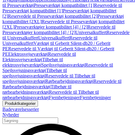
til Presseværktøj
Presseværktøj kompatibilitet [1]
Reservedele til
Presseværktøj kompatibilitet [1]
Presseværktøj kompatibilitet
[2]
Reservedele til Presseværktøj kompatibilitet [2]
Presseværktøj
kompatibilitet [2XL]
Reservedele til Presseværktøj kompatibilitet
[2XL]
Presseværktøjer kompatibilitet [4] / [2]
Reservedele til
Presseværktøjer kompatibilitet [4] / [2]
Universalkuffert
Reservedele
til Universalkuffert
Universalkuffert
Reservedele til
Universalkuffert
Værktøj til Geberit Silent-db20 / Geberit
PE
Reservedele til Værktøj til Geberit Silent-db20 / Geberit
PE
Elektrosvejseværktøj
Reservedele til
Elektrosvejseværktøj
Tilbehør til
elektrosvejseværktøj
Spejlsvejsningsværktøj
Reservedele til
Spejlsvejsningsværktøj
Tilbehør til
spejlsvejsningsværktøj
Reservedele til Tilbehør til
spejlsvejsningsværktøj
Rørbearbejdningsværktøj
Reservedele til
Rørbearbejdningsværktøj
Tilbehør til
rørbearbejdningsværktøj
Reservedele til Tilbehør til
rørbearbejdningsværktøj
Fjernbetjeninger
Fjernbetjeninger
Produktkategorier
Badeværelsesserier
Nyheder