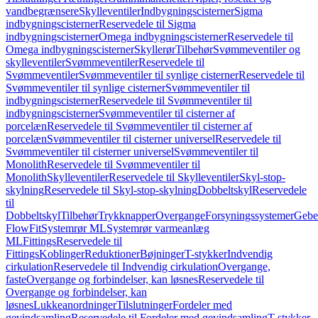
vandbegrænsere
Skylleventiler
Indbygningscisterner
Sigma
indbygningscisterner
Reservedele til Sigma
indbygningscisterner
Omega indbygningscisterner
Reservedele til
Omega indbygningscisterner
Skyllerør
Tilbehør
Svømmeventiler og
skylleventiler
Svømmeventiler
Reservedele til
Svømmeventiler
Svømmeventiler til synlige cisterner
Reservedele til
Svømmeventiler til synlige cisterner
Svømmeventiler til
indbygningscisterner
Reservedele til Svømmeventiler til
indbygningscisterner
Svømmeventiler til cisterner af
porcelæn
Reservedele til Svømmeventiler til cisterner af
porcelæn
Svømmeventiler til cisterner universel
Reservedele til
Svømmeventiler til cisterner universel
Svømmeventiler til
Monolith
Reservedele til Svømmeventiler til
Monolith
Skylleventiler
Reservedele til Skylleventiler
Skyl-stop-
skylning
Reservedele til Skyl-stop-skylning
Dobbeltskyl
Reservedele
til
Dobbeltskyl
Tilbehør
Trykknapper
Overgange
Forsyningssystemer
Geber
FlowFit
Systemrør ML
Systemrør varmeanlæg
ML
Fittings
Reservedele til
Fittings
Koblinger
Reduktioner
Bøjninger
T-stykker
Indvendig
cirkulation
Reservedele til Indvendig cirkulation
Overgange,
faste
Overgange og forbindelser, kan løsnes
Reservedele til
Overgange og forbindelser, kan
løsnes
Lukkeanordninger
Tilslutninger
Fordeler med
gevindsamling
Reservedele til Fordeler med gevindsamling
T-stykker