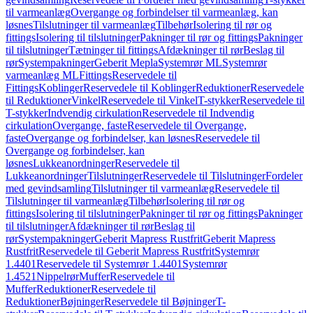
til varmeanlæg
Overgange og forbindelser til varmeanlæg, kan
løsnes
Tilslutninger til varmeanlæg
Tilbehør
Isolering til rør og
fittings
Isolering til tilslutninger
Pakninger til rør og fittings
Pakninger
til tilslutninger
Tætninger til fittings
Afdækninger til rør
Beslag til
rør
Systempakninger
Geberit Mepla
Systemrør ML
Systemrør
varmeanlæg ML
Fittings
Reservedele til
Fittings
Koblinger
Reservedele til Koblinger
Reduktioner
Reservedele
til Reduktioner
Vinkel
Reservedele til Vinkel
T-stykker
Reservedele til
T-stykker
Indvendig cirkulation
Reservedele til Indvendig
cirkulation
Overgange, faste
Reservedele til Overgange,
faste
Overgange og forbindelser, kan løsnes
Reservedele til
Overgange og forbindelser, kan
løsnes
Lukkeanordninger
Reservedele til
Lukkeanordninger
Tilslutninger
Reservedele til Tilslutninger
Fordeler
med gevindsamling
Tilslutninger til varmeanlæg
Reservedele til
Tilslutninger til varmeanlæg
Tilbehør
Isolering til rør og
fittings
Isolering til tilslutninger
Pakninger til rør og fittings
Pakninger
til tilslutninger
Afdækninger til rør
Beslag til
rør
Systempakninger
Geberit Mapress Rustfrit
Geberit Mapress
Rustfrit
Reservedele til Geberit Mapress Rustfrit
Systemrør
1.4401
Reservedele til Systemrør 1.4401
Systemrør
1.4521
Nippelrør
Muffer
Reservedele til
Muffer
Reduktioner
Reservedele til
Reduktioner
Bøjninger
Reservedele til Bøjninger
T-