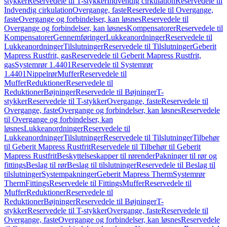
stykker
Reservedele til T-stykker
Indvendig cirkulation
Reservedele til
Indvendig cirkulation
Overgange, faste
Reservedele til Overgange,
faste
Overgange og forbindelser, kan løsnes
Reservedele til
Overgange og forbindelser, kan løsnes
Kompensatorer
Reservedele til
Kompensatorer
Gennemføringer
Lukkeanordninger
Reservedele til
Lukkeanordninger
Tilslutninger
Reservedele til Tilslutninger
Geberit
Mapress Rustfrit, gas
Reservedele til Geberit Mapress Rustfrit,
gas
Systemrør 1.4401
Reservedele til Systemrør
1.4401
Nippelrør
Muffer
Reservedele til
Muffer
Reduktioner
Reservedele til
Reduktioner
Bøjninger
Reservedele til Bøjninger
T-
stykker
Reservedele til T-stykker
Overgange, faste
Reservedele til
Overgange, faste
Overgange og forbindelser, kan løsnes
Reservedele
til Overgange og forbindelser, kan
løsnes
Lukkeanordninger
Reservedele til
Lukkeanordninger
Tilslutninger
Reservedele til Tilslutninger
Tilbehør
til Geberit Mapress Rustfrit
Reservedele til Tilbehør til Geberit
Mapress Rustfrit
Beskyttelseskapper til rørender
Pakninger til rør og
fittings
Beslag til rør
Beslag til tilslutninger
Reservedele til Beslag til
tilslutninger
Systempakninger
Geberit Mapress Therm
Systemrør
Therm
Fittings
Reservedele til Fittings
Muffer
Reservedele til
Muffer
Reduktioner
Reservedele til
Reduktioner
Bøjninger
Reservedele til Bøjninger
T-
stykker
Reservedele til T-stykker
Overgange, faste
Reservedele til
Overgange, faste
Overgange og forbindelser, kan løsnes
Reservedele