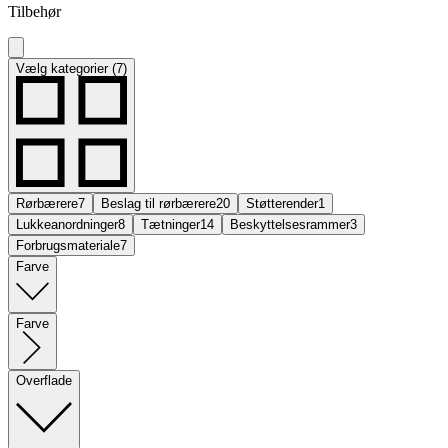
Tilbehør
Vælg kategorier (7)
Rørbærere
7
Beslag til rørbærere
20
Støtterender
1
Lukkeanordninger
8
Tætninger
14
Beskyttelsesrammer
3
Forbrugsmateriale
7
Farve
Farve
Overflade