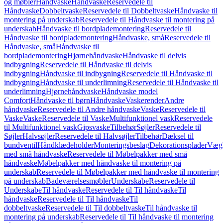
og møbler
Håndvaske
Håndvaske
Reservedele til
Håndvaske
Dobbeltvaske
Reservedele til Dobbeltvaske
Håndvaske til
montering på underskab
Reservedele til Håndvaske til montering på
underskab
Håndvaske til bordplademontering
Reservedele til
Håndvaske til bordplademontering
Håndvaske, små
Reservedele til
Håndvaske, små
Håndvaske til
bordplademontering
Hjørnehåndvaske
Håndvaske til delvis
indbygning
Reservedele til Håndvaske til delvis
indbygning
Håndvaske til indbygning
Reservedele til Håndvaske til
indbygning
Håndvaske til underlimning
Reservedele til Håndvaske til
underlimning
Hjørnehåndvaske
Håndvaske model
Comfort
Håndvaske til børn
Håndvaske
Vaskerender
Andre
håndvaske
Reservedele til Andre håndvaske
Vaske
Reservedele til
Vaske
Vaske
Reservedele til Vaske
Multifunktionel vask
Reservedele
til Multifunktionel vask
Gipsvaske
Tilbehør
Søjler
Reservedele til
Søjler
Halvsøjler
Reservedele til Halvsøjler
Tilbehør
Dæksel til
bundventil
Håndklædeholder
Monteringsbeslag
Dekorationsplader
Vægh
med små håndvaske
Reservedele til Møbelpakker med små
håndvaske
Møbelpakker med håndvaske til montering på
underskab
Reservedele til Møbelpakker med håndvaske til montering
på underskab
Badeværelsesmøbler
Underskabe
Reservedele til
Underskabe
Til håndvaske
Reservedele til Til håndvaske
Til
håndvaske
Reservedele til Til håndvaske
Til
dobbeltvaske
Reservedele til Til dobbeltvaske
Til håndvaske til
montering på underskab
Reservedele til Til håndvaske til montering