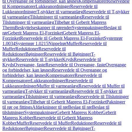
til Overgange og forbindelser, kan løsnes
Kompensatorer
Reservedele
til Kompensatorer
Lukkeanordninger
Reservedele til
Lukkeanordninger
T-stykker til varmeanlæg
Reservedele til T-stykker
til varmeanlæg
Tilslutninger til varmeanlæg
Reservedele til
Tilslutninger til varmeanlæg
Tilbehør til Geberit Mapress
Therm
Beskyttelseskapper til rørender
Systempakninger
Beslag til
rør
Geberit Mapress El-Forzinket
Geberit Mapress El-
Forzinket
Reservedele til Geberit Mapress El-Forzinket
Systemrør
1.0034
Systemrør 1.0215
Nippelrør
Muffer
Reservedele til
Muffer
Reduktioner
Reservedele til
Reduktioner
Bøjninger
Reservedele til Bøjninger
T-
stykker
Reservedele til T-stykker
Kryds
Reservedele til
Kryds
Overgange, faste
Reservedele til Overgange, faste
Overgange
og forbindelser, kan løsnes
Reservedele til Overgange og
forbindelser, kan løsnes
Kompensatorer
Reservedele til
Kompensatorer
Lukkeanordninger
Reservedele til
Lukkeanordninger
Muffer til varmeanlæg
Reservedele til Muffer til
varmeanlæg
T-stykker til varmeanlæg
Reservedele til T-stykker til
varmeanlæg
Tilslutninger til varmeanlæg
Reservedele til Tilslutninger
til varmeanlæg
Tilbehør til Geberit Mapress El-Forzinket
Pakninger
til rør og fittings
Afdækninger til rør
Beslag til rør
Beslag til
tilslutninger
Systempakninger
Geberit Mapress Kobber
Geberit
Mapress Kobber
Reservedele til Geberit Mapress
Kobber
Muffer
Reservedele til Muffer
Reduktioner
Reservedele til
Reduktioner
Bøjninger
Reservedele til Bøjninger
T-