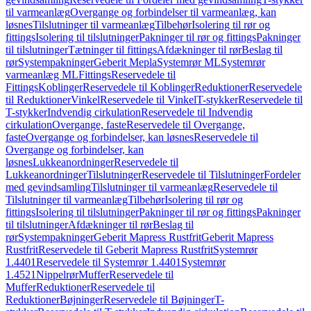
til varmeanlæg
Overgange og forbindelser til varmeanlæg, kan
løsnes
Tilslutninger til varmeanlæg
Tilbehør
Isolering til rør og
fittings
Isolering til tilslutninger
Pakninger til rør og fittings
Pakninger
til tilslutninger
Tætninger til fittings
Afdækninger til rør
Beslag til
rør
Systempakninger
Geberit Mepla
Systemrør ML
Systemrør
varmeanlæg ML
Fittings
Reservedele til
Fittings
Koblinger
Reservedele til Koblinger
Reduktioner
Reservedele
til Reduktioner
Vinkel
Reservedele til Vinkel
T-stykker
Reservedele til
T-stykker
Indvendig cirkulation
Reservedele til Indvendig
cirkulation
Overgange, faste
Reservedele til Overgange,
faste
Overgange og forbindelser, kan løsnes
Reservedele til
Overgange og forbindelser, kan
løsnes
Lukkeanordninger
Reservedele til
Lukkeanordninger
Tilslutninger
Reservedele til Tilslutninger
Fordeler
med gevindsamling
Tilslutninger til varmeanlæg
Reservedele til
Tilslutninger til varmeanlæg
Tilbehør
Isolering til rør og
fittings
Isolering til tilslutninger
Pakninger til rør og fittings
Pakninger
til tilslutninger
Afdækninger til rør
Beslag til
rør
Systempakninger
Geberit Mapress Rustfrit
Geberit Mapress
Rustfrit
Reservedele til Geberit Mapress Rustfrit
Systemrør
1.4401
Reservedele til Systemrør 1.4401
Systemrør
1.4521
Nippelrør
Muffer
Reservedele til
Muffer
Reduktioner
Reservedele til
Reduktioner
Bøjninger
Reservedele til Bøjninger
T-