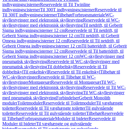
indbygningscisterner
Reservedele til Til Twinline
indbygningscisterner
Til 300T indbygningscisterner
Reservedele til
Til 300T indbygningscisterner
Tilbehør
Forbrugsmateriale
WC-
skyllestyringer med elektronisk skyllestyring
Reservedele til WC-
skyllestyringer med elektronisk skyllestyring
Til netdrift, til Geberit
Sigma indbygningscisterner 12 cm
Reservedele til Til netdrift, til
Geberit Sigma indbygningscisterner 12 cm
Til netdrift, til Geberit
Omega indbygningscisterner 12 cm
Reservedele til Til netdrift, til
Geberit Omega indbygningscisterner 12 cm
Til batteridrift, til Geberit
Sigma indbygningscisterner 12 cm
Reservedele til Til batteridrift, til
Geberit Sigma indbygningscisterner 12 cm
WC-skyllestyringer med
pneumatisk skyllestyring
Reservedele til WC-skyllestyringer med
pneumatisk skyllestyring
Til dobbeltskyl
Reservedele til Til
dobbeltskyl
Til enkeltskyl
Reservedele til Til enkeltskyl
Tilbehør til
WC-skyllestyringer
Reservedele til Tilbehør til WC-
skyllestyringer
Montagesæt
Reservedele til Montagesæt
Til WC-
skyllestyringer med elektronisk skyllestyring
Reservedele til Til WC-
skyllestyringer med elektronisk skyllestyring
Til WC-skyllestyringer
med pneumatisk skyllestyring
Forbindelser
Geberit Monolith
moduler
Toiletmoduler
Reservedele til Toiletmoduler
Til væghængte
toiletter
Reservedele til Til væghængte toiletter
Til gulvstående
toiletter
Reservedele til Til gulvstående toiletter
Tilbehør
Reservedele
til Tilbehør
Forbrugsmateriale
Moduler til bideter
Reservedele til
Moduler til bideter
Til væghængte og gulvstående
bideter
Reservedele til Til væghængte og gulvstående