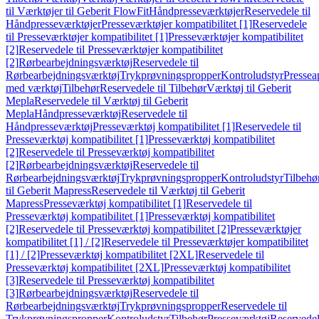
til Værktøjer til Geberit FlowFit
Håndpresseværktøjer
Reservedele til
Håndpresseværktøjer
Presseværktøjer kompatibilitet [1]
Reservedele
til Presseværktøjer kompatibilitet [1]
Presseværktøjer kompatibilitet
[2]
Reservedele til Presseværktøjer kompatibilitet
[2]
Rørbearbejdningsværktøj
Reservedele til
Rørbearbejdningsværktøj
Trykprøvningspropper
Kontroludstyr
Pressea
med værktøj
Tilbehør
Reservedele til Tilbehør
Værktøj til Geberit
Mepla
Reservedele til Værktøj til Geberit
Mepla
Håndpresseværktøj
Reservedele til
Håndpresseværktøj
Presseværktøj kompatibilitet [1]
Reservedele til
Presseværktøj kompatibilitet [1]
Presseværktøj kompatibilitet
[2]
Reservedele til Presseværktøj kompatibilitet
[2]
Rørbearbejdningsværktøj
Reservedele til
Rørbearbejdningsværktøj
Trykprøvningspropper
Kontroludstyr
Tilbehø
til Geberit Mapress
Reservedele til Værktøj til Geberit
Mapress
Presseværktøj kompatibilitet [1]
Reservedele til
Presseværktøj kompatibilitet [1]
Presseværktøj kompatibilitet
[2]
Reservedele til Presseværktøj kompatibilitet [2]
Presseværktøjer
kompatibilitet [1] / [2]
Reservedele til Presseværktøjer kompatibilitet
[1] / [2]
Presseværktøj kompatibilitet [2XL]
Reservedele til
Presseværktøj kompatibilitet [2XL]
Presseværktøj kompatibilitet
[3]
Reservedele til Presseværktøj kompatibilitet
[3]
Rørbearbejdningsværktøj
Reservedele til
Rørbearbejdningsværktøj
Trykprøvningspropper
Reservedele til
Trykprøvningspropper
Kontroludstyr
Tilbehør
Presseværktøj
Reservede