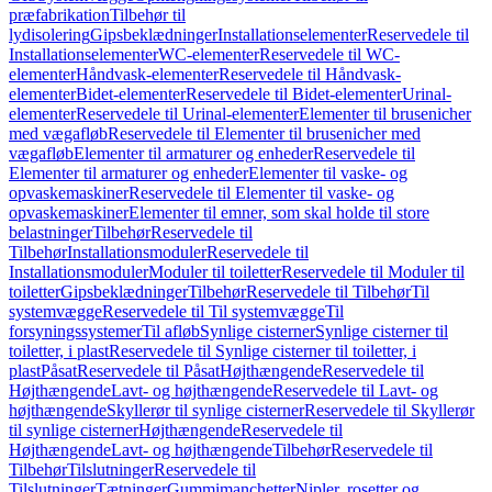
præfabrikation
Tilbehør til
lydisolering
Gipsbeklædninger
Installationselementer
Reservedele til
Installationselementer
WC-elementer
Reservedele til WC-
elementer
Håndvask-elementer
Reservedele til Håndvask-
elementer
Bidet-elementer
Reservedele til Bidet-elementer
Urinal-
elementer
Reservedele til Urinal-elementer
Elementer til brusenicher
med vægafløb
Reservedele til Elementer til brusenicher med
vægafløb
Elementer til armaturer og enheder
Reservedele til
Elementer til armaturer og enheder
Elementer til vaske- og
opvaskemaskiner
Reservedele til Elementer til vaske- og
opvaskemaskiner
Elementer til emner, som skal holde til store
belastninger
Tilbehør
Reservedele til
Tilbehør
Installationsmoduler
Reservedele til
Installationsmoduler
Moduler til toiletter
Reservedele til Moduler til
toiletter
Gipsbeklædninger
Tilbehør
Reservedele til Tilbehør
Til
systemvægge
Reservedele til Til systemvægge
Til
forsyningssystemer
Til afløb
Synlige cisterner
Synlige cisterner til
toiletter, i plast
Reservedele til Synlige cisterner til toiletter, i
plast
Påsat
Reservedele til Påsat
Højthængende
Reservedele til
Højthængende
Lavt- og højthængende
Reservedele til Lavt- og
højthængende
Skyllerør til synlige cisterner
Reservedele til Skyllerør
til synlige cisterner
Højthængende
Reservedele til
Højthængende
Lavt- og højthængende
Tilbehør
Reservedele til
Tilbehør
Tilslutninger
Reservedele til
Tilslutninger
Tætninger
Gummimanchetter
Nipler, rosetter og