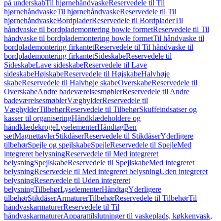
på underskab
Til hjørnehåndvaske
Reservedele til Til
hjørnehåndvaske
Til hjørnehåndvaske
Reservedele til Til
hjørnehåndvaske
Bordplader
Reservedele til Bordplader
Til
håndvaske til bordplademontering bowle formet
Reservedele til Til
håndvaske til bordplademontering bowle formet
Til håndvaske til
bordplademontering firkantet
Reservedele til Til håndvaske til
bordplademontering firkantet
Sideskabe
Reservedele til
Sideskabe
Lave sideskabe
Reservedele til Lave
sideskabe
Højskabe
Reservedele til Højskabe
Halvhøje
skabe
Reservedele til Halvhøje skabe
Overskabe
Reservedele til
Overskabe
Andre badeværelsesmøbler
Reservedele til Andre
badeværelsesmøbler
Væghylder
Reservedele til
Væghylder
Tilbehør
Reservedele til Tilbehør
Skuffeindsatser og
kasser til organisering
Håndklædeholdere og
håndklædekroge
Lyselementer
Håndtag
Ben
sæt
Magnettavler
Stikdåser
Reservedele til Stikdåser
Yderligere
tilbehør
Spejle og spejlskabe
Spejle
Reservedele til Spejle
Med
integreret belysning
Reservedele til Med integreret
belysning
Spejlskabe
Reservedele til Spejlskabe
Med integreret
belysning
Reservedele til Med integreret belysning
Uden integreret
belysning
Reservedele til Uden integreret
belysning
Tilbehør
Lyselementer
Håndtag
Yderligere
tilbehør
Stikdåser
Armaturer
Tilbehør
Reservedele til Tilbehør
Til
håndvaskarmaturer
Reservedele til Til
håndvaskarmaturer
Apparattilslutninger til vaskeplads, køkkenvask,