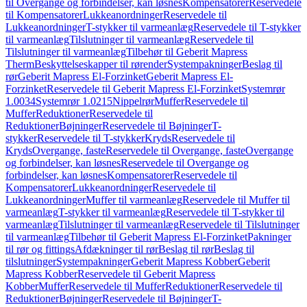
til Overgange og forbindelser, kan løsnes
Kompensatorer
Reservedele
til Kompensatorer
Lukkeanordninger
Reservedele til
Lukkeanordninger
T-stykker til varmeanlæg
Reservedele til T-stykker
til varmeanlæg
Tilslutninger til varmeanlæg
Reservedele til
Tilslutninger til varmeanlæg
Tilbehør til Geberit Mapress
Therm
Beskyttelseskapper til rørender
Systempakninger
Beslag til
rør
Geberit Mapress El-Forzinket
Geberit Mapress El-
Forzinket
Reservedele til Geberit Mapress El-Forzinket
Systemrør
1.0034
Systemrør 1.0215
Nippelrør
Muffer
Reservedele til
Muffer
Reduktioner
Reservedele til
Reduktioner
Bøjninger
Reservedele til Bøjninger
T-
stykker
Reservedele til T-stykker
Kryds
Reservedele til
Kryds
Overgange, faste
Reservedele til Overgange, faste
Overgange
og forbindelser, kan løsnes
Reservedele til Overgange og
forbindelser, kan løsnes
Kompensatorer
Reservedele til
Kompensatorer
Lukkeanordninger
Reservedele til
Lukkeanordninger
Muffer til varmeanlæg
Reservedele til Muffer til
varmeanlæg
T-stykker til varmeanlæg
Reservedele til T-stykker til
varmeanlæg
Tilslutninger til varmeanlæg
Reservedele til Tilslutninger
til varmeanlæg
Tilbehør til Geberit Mapress El-Forzinket
Pakninger
til rør og fittings
Afdækninger til rør
Beslag til rør
Beslag til
tilslutninger
Systempakninger
Geberit Mapress Kobber
Geberit
Mapress Kobber
Reservedele til Geberit Mapress
Kobber
Muffer
Reservedele til Muffer
Reduktioner
Reservedele til
Reduktioner
Bøjninger
Reservedele til Bøjninger
T-