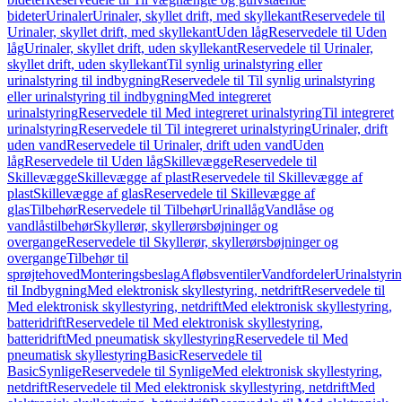
bideter
Urinaler
Urinaler, skyllet drift, med skyllekant
Reservedele til
Urinaler, skyllet drift, med skyllekant
Uden låg
Reservedele til Uden
låg
Urinaler, skyllet drift, uden skyllekant
Reservedele til Urinaler,
skyllet drift, uden skyllekant
Til synlig urinalstyring eller
urinalstyring til indbygning
Reservedele til Til synlig urinalstyring
eller urinalstyring til indbygning
Med integreret
urinalstyring
Reservedele til Med integreret urinalstyring
Til integreret
urinalstyring
Reservedele til Til integreret urinalstyring
Urinaler, drift
uden vand
Reservedele til Urinaler, drift uden vand
Uden
låg
Reservedele til Uden låg
Skillevægge
Reservedele til
Skillevægge
Skillevægge af plast
Reservedele til Skillevægge af
plast
Skillevægge af glas
Reservedele til Skillevægge af
glas
Tilbehør
Reservedele til Tilbehør
Urinallåg
Vandlåse og
vandlåstilbehør
Skyllerør, skyllerørsbøjninger og
overgange
Reservedele til Skyllerør, skyllerørsbøjninger og
overgange
Tilbehør til
sprøjtehoved
Monteringsbeslag
Afløbsventiler
Vandfordeler
Urinalstyri
til Indbygning
Med elektronisk skyllestyring, netdrift
Reservedele til
Med elektronisk skyllestyring, netdrift
Med elektronisk skyllestyring,
batteridrift
Reservedele til Med elektronisk skyllestyring,
batteridrift
Med pneumatisk skyllestyring
Reservedele til Med
pneumatisk skyllestyring
Basic
Reservedele til
Basic
Synlige
Reservedele til Synlige
Med elektronisk skyllestyring,
netdrift
Reservedele til Med elektronisk skyllestyring, netdrift
Med