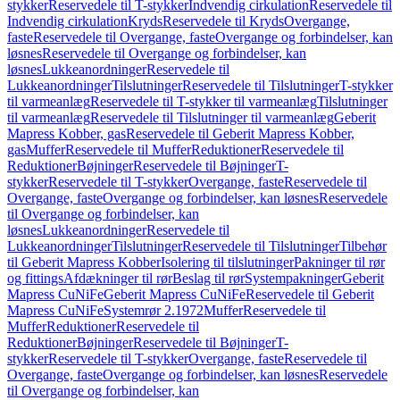
stykker
Reservedele til T-stykker
Indvendig cirkulation
Reservedele til
Indvendig cirkulation
Kryds
Reservedele til Kryds
Overgange,
faste
Reservedele til Overgange, faste
Overgange og forbindelser, kan
løsnes
Reservedele til Overgange og forbindelser, kan
løsnes
Lukkeanordninger
Reservedele til
Lukkeanordninger
Tilslutninger
Reservedele til Tilslutninger
T-stykker
til varmeanlæg
Reservedele til T-stykker til varmeanlæg
Tilslutninger
til varmeanlæg
Reservedele til Tilslutninger til varmeanlæg
Geberit
Mapress Kobber, gas
Reservedele til Geberit Mapress Kobber,
gas
Muffer
Reservedele til Muffer
Reduktioner
Reservedele til
Reduktioner
Bøjninger
Reservedele til Bøjninger
T-
stykker
Reservedele til T-stykker
Overgange, faste
Reservedele til
Overgange, faste
Overgange og forbindelser, kan løsnes
Reservedele
til Overgange og forbindelser, kan
løsnes
Lukkeanordninger
Reservedele til
Lukkeanordninger
Tilslutninger
Reservedele til Tilslutninger
Tilbehør
til Geberit Mapress Kobber
Isolering til tilslutninger
Pakninger til rør
og fittings
Afdækninger til rør
Beslag til rør
Systempakninger
Geberit
Mapress CuNiFe
Geberit Mapress CuNiFe
Reservedele til Geberit
Mapress CuNiFe
Systemrør 2.1972
Muffer
Reservedele til
Muffer
Reduktioner
Reservedele til
Reduktioner
Bøjninger
Reservedele til Bøjninger
T-
stykker
Reservedele til T-stykker
Overgange, faste
Reservedele til
Overgange, faste
Overgange og forbindelser, kan løsnes
Reservedele
til Overgange og forbindelser, kan