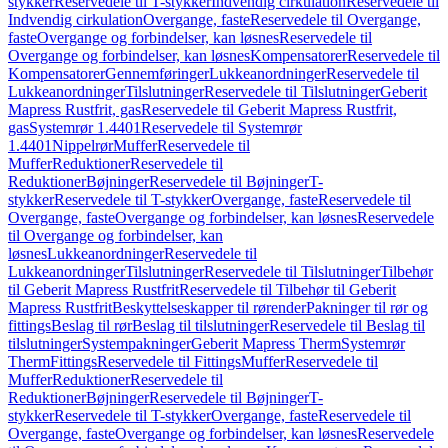
stykker
Reservedele til T-stykker
Indvendig cirkulation
Reservedele til
Indvendig cirkulation
Overgange, faste
Reservedele til Overgange,
faste
Overgange og forbindelser, kan løsnes
Reservedele til
Overgange og forbindelser, kan løsnes
Kompensatorer
Reservedele til
Kompensatorer
Gennemføringer
Lukkeanordninger
Reservedele til
Lukkeanordninger
Tilslutninger
Reservedele til Tilslutninger
Geberit
Mapress Rustfrit, gas
Reservedele til Geberit Mapress Rustfrit,
gas
Systemrør 1.4401
Reservedele til Systemrør
1.4401
Nippelrør
Muffer
Reservedele til
Muffer
Reduktioner
Reservedele til
Reduktioner
Bøjninger
Reservedele til Bøjninger
T-
stykker
Reservedele til T-stykker
Overgange, faste
Reservedele til
Overgange, faste
Overgange og forbindelser, kan løsnes
Reservedele
til Overgange og forbindelser, kan
løsnes
Lukkeanordninger
Reservedele til
Lukkeanordninger
Tilslutninger
Reservedele til Tilslutninger
Tilbehør
til Geberit Mapress Rustfrit
Reservedele til Tilbehør til Geberit
Mapress Rustfrit
Beskyttelseskapper til rørender
Pakninger til rør og
fittings
Beslag til rør
Beslag til tilslutninger
Reservedele til Beslag til
tilslutninger
Systempakninger
Geberit Mapress Therm
Systemrør
Therm
Fittings
Reservedele til Fittings
Muffer
Reservedele til
Muffer
Reduktioner
Reservedele til
Reduktioner
Bøjninger
Reservedele til Bøjninger
T-
stykker
Reservedele til T-stykker
Overgange, faste
Reservedele til
Overgange, faste
Overgange og forbindelser, kan løsnes
Reservedele