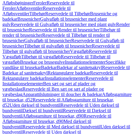
Afløbsbøjninger
Feroler
Reservedele til
Feroler
Afløbsventiler
Reservedele til
Afløbsventiler
Tilbehør
Reservedele til Tilbehør
Bruseniche og
badekar
Brusenicher
Gulvafløb til brusenicher med plant
gulv
Reservedele til Gulvafløb til brusenicher med plant gulv
Render
til brusenicher
Reservedele til Render til brusenicher
Tilbehør til
render til brusenicher
Reservedele til Tilbehør til render til
brusenicher
Gulvafløb til brusenicher
Reservedele til Gulvafløb til
brusenicher
Tilbehør til gulvafløb til brusenicher
Reservedele til
Tilbehør til gulvafløb til brusenicher
Vægafløb
Reservedele til
Vægafløb
Tilbehør til vægafløb
Reservedele til Tilbehør til
vægafløb
Brusekar og brusegulve
Installationselementer
Specifikke
vandlåse til brusekar
Badekar
Badekar af sanitetsakryl
Reservedele til
Badekar af sanitetsakryl
Rektangulære badekar
Reservedele til
Rektangulære badekar
Installationselementer
Reservedele til
Installationselementer
Ben sæt og sæt af plader og
vægbeslag
Reservedele til Ben sæt og sæt af plader og
vægbeslag
Apparattilslutninger til doucher & badekar
Afløbsgarniture
til brusekar, d52
Reservedele til Afløbsgarniture til brusekar,
d52
Uden dæksel til bundventil
Reservedele til Uden dæksel til
bundventil
Dæksel til bundventil
Reservedele til Dæksel til
bundventil
Afløbsgarniture til brusekar, d90
Reservedele til
Afløbsgarniture til brusekar, d90
Med dæksel til
bundventil
Reservedele til Med dæksel til bundventil
Uden dæksel til
bundventil
Reservedele til Uden dæksel til