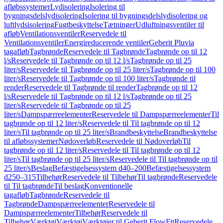
afløbssystemer
Lydisolering
Isolering til
bygningsdelslydisolering
Isolering til bygningsdelslydisolering og
luftlydsisolering
Fugtbeskyttelse
Tætninger
Udluftningsventiler til
afløb
Ventilationsventiler
Reservedele til
Ventilationsventiler
Energireducerende ventiler
Geberit Pluvia
tagafløb
Tagbrønde
Reservedele til Tagbrønde
Tagbrønde op til 12
l/s
Reservedele til Tagbrønde op til 12 l/s
Tagbrønde op til 25
liter/s
Reservedele til Tagbrønde op til 25 liter/s
Tagbrønde op til 100
liter/s
Reservedele til Tagbrønde op til 100 liter/s
Tagbrønde til
render
Reservedele til Tagbrønde til render
Tagbrønde op til 12
l/s
Reservedele til Tagbrønde op til 12 l/s
Tagbrønde op til 25
liter/s
Reservedele til Tagbrønde op til 25
liter/s
Dampspærreelementer
Reservedele til Dampspærreelementer
Til
tagbrønde op til 12 liter/s
Reservedele til Til tagbrønde op til 12
liter/s
Til tagbrønde op til 25 liter/s
Brandbeskyttelse
Brandbeskyttelse
til afløbssystemer
Nødoverløb
Reservedele til Nødoverløb
Til
tagbrønde op til 12 liter/s
Reservedele til Til tagbrønde op til 12
liter/s
Til tagbrønde op til 25 liter/s
Reservedele til Til tagbrønde op til
25 liter/s
Beslag
Befæstigelsessystem d40–200
Befæstigelsessystem
d250–315
Tilbehør
Reservedele til Tilbehør
Til tagbrønde
Reservedele
til Til tagbrønde
Til beslag
Konventionelle
tagafløb
Tagbrønde
Reservedele til
Tagbrønde
Dampspærreelementer
Reservedele til
Dampspærreelementer
Tilbehør
Reservedele til
Tilbehør
Værktøj
Værktøj
Værktøjer til Geberit FlowFit
Reservedele