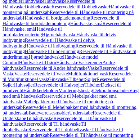
og møbler
Håndvaske
Håndvaske
Reservedele til
Håndvaske
Dobbeltvaske
Reservedele til Dobbeltvaske
Håndvaske til
montering på underskab
Reservedele til Håndvaske til montering på
underskab
Håndvaske til bordplademontering
Reservedele til
Håndvaske til bordplademontering
Håndvaske, små
Reservedele til
Håndvaske, små
Håndvaske til
bordplademontering
Hjørnehåndvaske
Håndvaske til delvis
indbygning
Reservedele til Håndvaske til delvis
indbygning
Håndvaske til indbygning
Reservedele til Håndvaske til
indbygning
Håndvaske til underlimning
Reservedele til Håndvaske til
underlimning
Hjørnehåndvaske
Håndvaske model
Comfort
Håndvaske til børn
Håndvaske
Vaskerender
Andre
håndvaske
Reservedele til Andre håndvaske
Vaske
Reservedele til
Vaske
Vaske
Reservedele til Vaske
Multifunktionel vask
Reservedele
til Multifunktionel vask
Gipsvaske
Tilbehør
Søjler
Reservedele til
Søjler
Halvsøjler
Reservedele til Halvsøjler
Tilbehør
Dæksel til
bundventil
Håndklædeholder
Monteringsbeslag
Dekorationsplader
Vægh
med små håndvaske
Reservedele til Møbelpakker med små
håndvaske
Møbelpakker med håndvaske til montering på
underskab
Reservedele til Møbelpakker med håndvaske til montering
på underskab
Badeværelsesmøbler
Underskabe
Reservedele til
Underskabe
Til håndvaske
Reservedele til Til håndvaske
Til
håndvaske
Reservedele til Til håndvaske
Til
dobbeltvaske
Reservedele til Til dobbeltvaske
Til håndvaske til
montering på underskab
Reservedele til Til håndvaske til montering