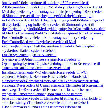
bundventil
Afløbsgarniture til badekar, d52
Reservedele til
Afløbsgarniture til badekar, d52
Med drejebetjening
Reservedele til
Med drejebetjening
Slutmontagesæt til drejebetjeninger
Reservedele
til Slutmontagesæt til drejebetjeninger
Med drejebetjening og
indløb
Reservedele til Med drejebetjening og indløb
Slutmontagesæt
til drejebetjening og indløb
Reservedele til Slutmontagesæt til
drejebetjening og indløb
Med trykbetjening PushControl
Reservedele
til Med trykbetjening PushControl
Slutmontagesæt til trykbetjening
PushControl
Reservedele til Slutmontagesæt til trykbetjening
PushControl
Med ventilkegle
Reservedele til Med
ventilkegle
Tilbehør til afløbsgarniture til badekar
Ventilkegler
T-
stykker
Installationssystemer
Geberit
Duofix
Systemvægge
Reservedele til
Systemvægge
Ophængningssystemer
Reservedele til
Ophængningssystemer
Gipsbeklædninger
Tilbehør
Reservedele til
Tilbehør
Installationselementer
Reservedele til
Installationselementer
WC-elementer
Reservedele til WC-
elementer
Håndvask-elementer
Reservedele til Håndvask-
elementer
Bidet-elementer
Reservedele til Bidet-elementer
Urinal-
elementer
Reservedele til Urinal-elementer
Elementer til brusenicher
med vægafløb
Reservedele til Elementer til brusenicher med
vægafløb
Elementer til emner, som skal holde til store
belastninger
Reservedele til Elementer til emner, som skal holde til
store belastninger
Tilbehør
Reservedele til Tilbehør
Geberit
GIS
Systemvægge
Ophængningssystemer
Tilbehør til