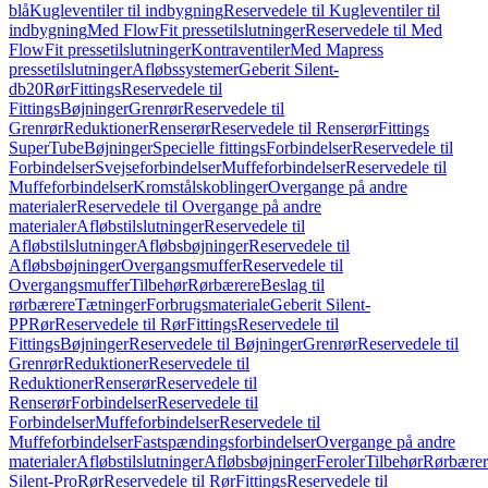
blå
Kugleventiler til indbygning
Reservedele til Kugleventiler til
indbygning
Med FlowFit pressetilslutninger
Reservedele til Med
FlowFit pressetilslutninger
Kontraventiler
Med Mapress
pressetilslutninger
Afløbssystemer
Geberit Silent-
db20
Rør
Fittings
Reservedele til
Fittings
Bøjninger
Grenrør
Reservedele til
Grenrør
Reduktioner
Renserør
Reservedele til Renserør
Fittings
SuperTube
Bøjninger
Specielle fittings
Forbindelser
Reservedele til
Forbindelser
Svejseforbindelser
Muffeforbindelser
Reservedele til
Muffeforbindelser
Kromstålskoblinger
Overgange på andre
materialer
Reservedele til Overgange på andre
materialer
Afløbstilslutninger
Reservedele til
Afløbstilslutninger
Afløbsbøjninger
Reservedele til
Afløbsbøjninger
Overgangsmuffer
Reservedele til
Overgangsmuffer
Tilbehør
Rørbærere
Beslag til
rørbærere
Tætninger
Forbrugsmateriale
Geberit Silent-
PP
Rør
Reservedele til Rør
Fittings
Reservedele til
Fittings
Bøjninger
Reservedele til Bøjninger
Grenrør
Reservedele til
Grenrør
Reduktioner
Reservedele til
Reduktioner
Renserør
Reservedele til
Renserør
Forbindelser
Reservedele til
Forbindelser
Muffeforbindelser
Reservedele til
Muffeforbindelser
Fastspændingsforbindelser
Overgange på andre
materialer
Afløbstilslutninger
Afløbsbøjninger
Feroler
Tilbehør
Rørbærer
Silent-Pro
Rør
Reservedele til Rør
Fittings
Reservedele til