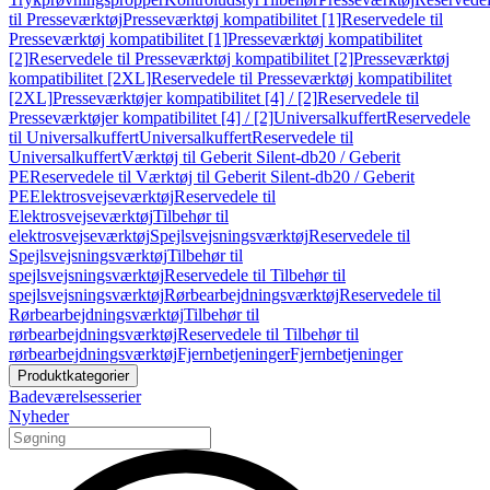
til Presseværktøj
Presseværktøj kompatibilitet [1]
Reservedele til
Presseværktøj kompatibilitet [1]
Presseværktøj kompatibilitet
[2]
Reservedele til Presseværktøj kompatibilitet [2]
Presseværktøj
kompatibilitet [2XL]
Reservedele til Presseværktøj kompatibilitet
[2XL]
Presseværktøjer kompatibilitet [4] / [2]
Reservedele til
Presseværktøjer kompatibilitet [4] / [2]
Universalkuffert
Reservedele
til Universalkuffert
Universalkuffert
Reservedele til
Universalkuffert
Værktøj til Geberit Silent-db20 / Geberit
PE
Reservedele til Værktøj til Geberit Silent-db20 / Geberit
PE
Elektrosvejseværktøj
Reservedele til
Elektrosvejseværktøj
Tilbehør til
elektrosvejseværktøj
Spejlsvejsningsværktøj
Reservedele til
Spejlsvejsningsværktøj
Tilbehør til
spejlsvejsningsværktøj
Reservedele til Tilbehør til
spejlsvejsningsværktøj
Rørbearbejdningsværktøj
Reservedele til
Rørbearbejdningsværktøj
Tilbehør til
rørbearbejdningsværktøj
Reservedele til Tilbehør til
rørbearbejdningsværktøj
Fjernbetjeninger
Fjernbetjeninger
Produktkategorier
Badeværelsesserier
Nyheder