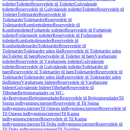
toiletter
Toiletter
Reservedele til Toiletter
Gulvstående
toiletter
Reservedele til Gulvstående toiletter
Toiletter
Reservedele til
Toiletter
Toiletsæder
Reservedele til
Toiletsæder
Toiletsæder
Reservedele til
Toiletsæder
Komforttoiletter
Reservedele til
Komforttoiletter
Forhøjede toiletter
Reservedele til Forhøjede
toiletter
Forlængede toiletter
Reservedele til Forlængede
toiletter
Komforttoiletsæder
Reservedele til
Komforttoiletsæder
Toiletsæder
Reservedele til
Toiletsæder
Toiletsæder uden låg
Reservedele til Toiletsæder uden
låg
Toiletter til børn
Reservedele til Toiletter til børn
Væghængte
toiletter
Reservedele til Væghængte toiletter
Gulvstående
toiletter
Reservedele til Gulvstående toiletter
Toiletsæder til
børn
Reservedele til Toiletsæder til børn
Toiletsæder
Reservedele til
Toiletsæder
Toiletsæder uden låg
Reservedele til Toiletsæder uden
låg
Bideter
Væghængte bideter
Reservedele til Væghængte
bideter
Gulvstående bideter
Tilbehør
Reservedele til
Tilbehør
Betjeningsplader og WC-
skyllestyringer
Betjeningsplader
Reservedele til Betjeningsplader
Til
Sigma indbygningscisterner
Reservedele til Til Sigma
indbygningscisterner
Til Omega indbygningscisterner
Reservedele til
Til Omega indbygningscisterner
Til Kappa
indbygningscisterner
Reservedele til Til Kappa
indbygningscisterner
Til Delta indbygningscisterner
Reservedele til
Til Delta indbygningscisterner
Til Twinline