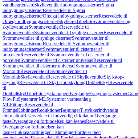
vandbegrænsere
Skylleventiler
Indbygningscisterner
Sigma
indbygningscisterner
Reservedele til Sigma
indbygningscisterner
Omega indbygningscisterner
Reservedele til
Omega indbygningscisterner
Skyllerør
Tilbehør
Svømmeventiler og
skylleventiler
Svømmeventiler
Reservedele til
Svømmeventiler
Svømmeventiler til synlige cisterner
Reservedele til
Svømmeventiler til synlige cisterner
Svømmeventiler til
indbygningscisterner
Reservedele til Svømmeventiler til
indbygningscisterner
Svømmeventiler til cisterner af
porcelæn
Reservedele til Svømmeventiler til cisterner af
porcelæn
Svømmeventiler til cisterner universel
Reservedele til
Svømmeventiler til cisterner universel
Svømmeventiler til
Monolith
Reservedele til Svømmeventiler til
Monolith
Skylleventiler
Reservedele til Skylleventiler
Skyl-stop-
skylning
Reservedele til Skyl-stop-skylning
Dobbeltskyl
Reservedele
til
Dobbeltskyl
Tilbehør
Trykknapper
Overgange
Forsyningssystemer
Geber
FlowFit
Systemrør ML
Systemrør varmeanlæg
ML
Fittings
Reservedele til
Fittings
Koblinger
Reduktioner
Bøjninger
T-stykker
Indvendig
cirkulation
Reservedele til Indvendig cirkulation
Overgange,
faste
Overgange og forbindelser, kan løsnes
Reservedele til
Overgange og forbindelser, kan
løsnes
Lukkeanordninger
Tilslutninger
Fordeler med
gevindsamling
Reservedele til Fordeler med gevindsamling
T-stykker