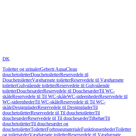
DK
Toiletter og urinaler
Geberit AquaClean
douchetoiletter
Douchetoiletter
Reservedele til
Douchetoiletter
Væghængte toiletter
Reservedele til Væghængte
toiletter
Gulvstående toiletter
Reservedele til Gulvstående
toiletter
Douchesæder
Reservedele til Douchesæder
Til WC-
skåle
Reservedele til Til WC-skåle
WC-sideenheder
Reservedele til
WC-sideenheder
Til WC-skåle
Reservedele til Til WC-
skåle
Designplader
Reservedele til Designplader
Til
douchetoiletter
Reservedele til Til douchetoiletter
Til
douchesæder
Reservedele til Til douchesæder
Tilbehør
Til
douchetoiletter
Til douchesæder og
douchetoiletter
Toiletter
Forbrugsmateriale
Funktionsenheder
Toiletter
og toiletsæder
Væghængte toiletter
Reservedele til Væghængte