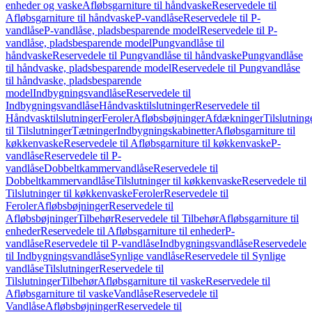
enheder og vaske
Afløbsgarniture til håndvaske
Reservedele til
Afløbsgarniture til håndvaske
P-vandlåse
Reservedele til P-
vandlåse
P-vandlåse, pladsbesparende model
Reservedele til P-
vandlåse, pladsbesparende model
Pungvandlåse til
håndvaske
Reservedele til Pungvandlåse til håndvaske
Pungvandlåse
til håndvaske, pladsbesparende model
Reservedele til Pungvandlåse
til håndvaske, pladsbesparende
model
Indbygningsvandlåse
Reservedele til
Indbygningsvandlåse
Håndvasktilslutninger
Reservedele til
Håndvasktilslutninger
Feroler
Afløbsbøjninger
Afdækninger
Tilslutning
til Tilslutninger
Tætninger
Indbygningskabinetter
Afløbsgarniture til
køkkenvaske
Reservedele til Afløbsgarniture til køkkenvaske
P-
vandlåse
Reservedele til P-
vandlåse
Dobbeltkammervandlåse
Reservedele til
Dobbeltkammervandlåse
Tilslutninger til køkkenvaske
Reservedele til
Tilslutninger til køkkenvaske
Feroler
Reservedele til
Feroler
Afløbsbøjninger
Reservedele til
Afløbsbøjninger
Tilbehør
Reservedele til Tilbehør
Afløbsgarniture til
enheder
Reservedele til Afløbsgarniture til enheder
P-
vandlåse
Reservedele til P-vandlåse
Indbygningsvandlåse
Reservedele
til Indbygningsvandlåse
Synlige vandlåse
Reservedele til Synlige
vandlåse
Tilslutninger
Reservedele til
Tilslutninger
Tilbehør
Afløbsgarniture til vaske
Reservedele til
Afløbsgarniture til vaske
Vandlåse
Reservedele til
Vandlåse
Afløbsbøjninger
Reservedele til