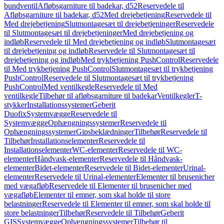
bundventil
Afløbsgarniture til badekar, d52
Reservedele til
Afløbsgarniture til badekar, d52
Med drejebetjening
Reservedele til
Med drejebetjening
Slutmontagesæt til drejebetjeninger
Reservedele
til Slutmontagesæt til drejebetjeninger
Med drejebetjening og
indløb
Reservedele til Med drejebetjening og indløb
Slutmontagesæt
til drejebetjening og indløb
Reservedele til Slutmontagesæt til
drejebetjening og indløb
Med trykbetjening PushControl
Reservedele
til Med trykbetjening PushControl
Slutmontagesæt til trykbetjening
PushControl
Reservedele til Slutmontagesæt til trykbetjening
PushControl
Med ventilkegle
Reservedele til Med
ventilkegle
Tilbehør til afløbsgarniture til badekar
Ventilkegler
T-
stykker
Installationssystemer
Geberit
Duofix
Systemvægge
Reservedele til
Systemvægge
Ophængningssystemer
Reservedele til
Ophængningssystemer
Gipsbeklædninger
Tilbehør
Reservedele til
Tilbehør
Installationselementer
Reservedele til
Installationselementer
WC-elementer
Reservedele til WC-
elementer
Håndvask-elementer
Reservedele til Håndvask-
elementer
Bidet-elementer
Reservedele til Bidet-elementer
Urinal-
elementer
Reservedele til Urinal-elementer
Elementer til brusenicher
med vægafløb
Reservedele til Elementer til brusenicher med
vægafløb
Elementer til emner, som skal holde til store
belastninger
Reservedele til Elementer til emner, som skal holde til
store belastninger
Tilbehør
Reservedele til Tilbehør
Geberit
GIS
Systemvægge
Ophængningssystemer
Tilbehør til