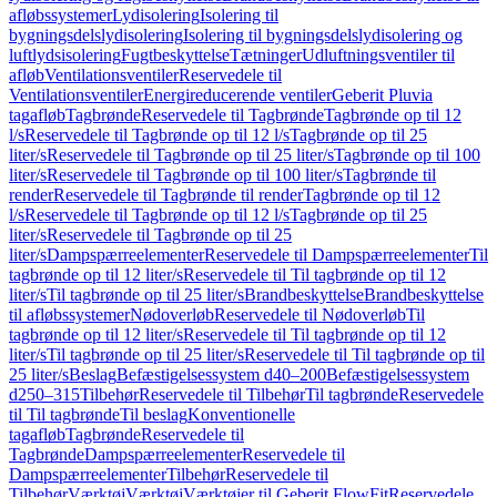
afløbssystemer
Lydisolering
Isolering til
bygningsdelslydisolering
Isolering til bygningsdelslydisolering og
luftlydsisolering
Fugtbeskyttelse
Tætninger
Udluftningsventiler til
afløb
Ventilationsventiler
Reservedele til
Ventilationsventiler
Energireducerende ventiler
Geberit Pluvia
tagafløb
Tagbrønde
Reservedele til Tagbrønde
Tagbrønde op til 12
l/s
Reservedele til Tagbrønde op til 12 l/s
Tagbrønde op til 25
liter/s
Reservedele til Tagbrønde op til 25 liter/s
Tagbrønde op til 100
liter/s
Reservedele til Tagbrønde op til 100 liter/s
Tagbrønde til
render
Reservedele til Tagbrønde til render
Tagbrønde op til 12
l/s
Reservedele til Tagbrønde op til 12 l/s
Tagbrønde op til 25
liter/s
Reservedele til Tagbrønde op til 25
liter/s
Dampspærreelementer
Reservedele til Dampspærreelementer
Til
tagbrønde op til 12 liter/s
Reservedele til Til tagbrønde op til 12
liter/s
Til tagbrønde op til 25 liter/s
Brandbeskyttelse
Brandbeskyttelse
til afløbssystemer
Nødoverløb
Reservedele til Nødoverløb
Til
tagbrønde op til 12 liter/s
Reservedele til Til tagbrønde op til 12
liter/s
Til tagbrønde op til 25 liter/s
Reservedele til Til tagbrønde op til
25 liter/s
Beslag
Befæstigelsessystem d40–200
Befæstigelsessystem
d250–315
Tilbehør
Reservedele til Tilbehør
Til tagbrønde
Reservedele
til Til tagbrønde
Til beslag
Konventionelle
tagafløb
Tagbrønde
Reservedele til
Tagbrønde
Dampspærreelementer
Reservedele til
Dampspærreelementer
Tilbehør
Reservedele til
Tilbehør
Værktøj
Værktøj
Værktøjer til Geberit FlowFit
Reservedele