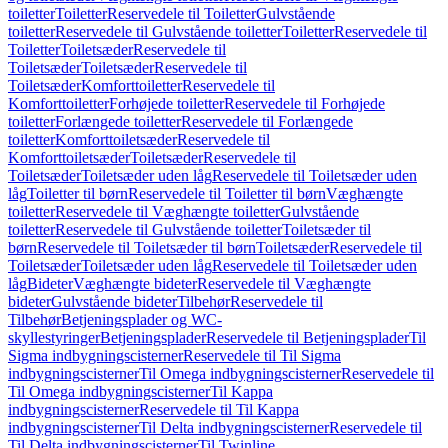
toiletter
Toiletter
Reservedele til Toiletter
Gulvstående
toiletter
Reservedele til Gulvstående toiletter
Toiletter
Reservedele til
Toiletter
Toiletsæder
Reservedele til
Toiletsæder
Toiletsæder
Reservedele til
Toiletsæder
Komforttoiletter
Reservedele til
Komforttoiletter
Forhøjede toiletter
Reservedele til Forhøjede
toiletter
Forlængede toiletter
Reservedele til Forlængede
toiletter
Komforttoiletsæder
Reservedele til
Komforttoiletsæder
Toiletsæder
Reservedele til
Toiletsæder
Toiletsæder uden låg
Reservedele til Toiletsæder uden
låg
Toiletter til børn
Reservedele til Toiletter til børn
Væghængte
toiletter
Reservedele til Væghængte toiletter
Gulvstående
toiletter
Reservedele til Gulvstående toiletter
Toiletsæder til
børn
Reservedele til Toiletsæder til børn
Toiletsæder
Reservedele til
Toiletsæder
Toiletsæder uden låg
Reservedele til Toiletsæder uden
låg
Bideter
Væghængte bideter
Reservedele til Væghængte
bideter
Gulvstående bideter
Tilbehør
Reservedele til
Tilbehør
Betjeningsplader og WC-
skyllestyringer
Betjeningsplader
Reservedele til Betjeningsplader
Til
Sigma indbygningscisterner
Reservedele til Til Sigma
indbygningscisterner
Til Omega indbygningscisterner
Reservedele til
Til Omega indbygningscisterner
Til Kappa
indbygningscisterner
Reservedele til Til Kappa
indbygningscisterner
Til Delta indbygningscisterner
Reservedele til
Til Delta indbygningscisterner
Til Twinline