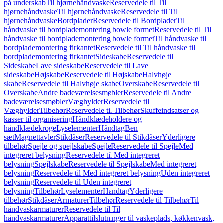
på underskab
Til hjørnehåndvaske
Reservedele til Til
hjørnehåndvaske
Til hjørnehåndvaske
Reservedele til Til
hjørnehåndvaske
Bordplader
Reservedele til Bordplader
Til
håndvaske til bordplademontering bowle formet
Reservedele til Til
håndvaske til bordplademontering bowle formet
Til håndvaske til
bordplademontering firkantet
Reservedele til Til håndvaske til
bordplademontering firkantet
Sideskabe
Reservedele til
Sideskabe
Lave sideskabe
Reservedele til Lave
sideskabe
Højskabe
Reservedele til Højskabe
Halvhøje
skabe
Reservedele til Halvhøje skabe
Overskabe
Reservedele til
Overskabe
Andre badeværelsesmøbler
Reservedele til Andre
badeværelsesmøbler
Væghylder
Reservedele til
Væghylder
Tilbehør
Reservedele til Tilbehør
Skuffeindsatser og
kasser til organisering
Håndklædeholdere og
håndklædekroge
Lyselementer
Håndtag
Ben
sæt
Magnettavler
Stikdåser
Reservedele til Stikdåser
Yderligere
tilbehør
Spejle og spejlskabe
Spejle
Reservedele til Spejle
Med
integreret belysning
Reservedele til Med integreret
belysning
Spejlskabe
Reservedele til Spejlskabe
Med integreret
belysning
Reservedele til Med integreret belysning
Uden integreret
belysning
Reservedele til Uden integreret
belysning
Tilbehør
Lyselementer
Håndtag
Yderligere
tilbehør
Stikdåser
Armaturer
Tilbehør
Reservedele til Tilbehør
Til
håndvaskarmaturer
Reservedele til Til
håndvaskarmaturer
Apparattilslutninger til vaskeplads, køkkenvask,