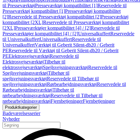
til Presseværktøj
Presseværktøj kompatibilitet [1]
Reservedele til
Presseværktøj kompatibilitet [1]
Presseværktøj kompatibilitet
[2]
Reservedele til Presseværktøj kompatibilitet [2]
Presseværktøj
kompatibilitet [2XL]
Reservedele til Presseværktøj kompatibilitet
[2XL]
Presseværktøjer kompatibilitet [4] / [2]
Reservedele til
Presseværktøjer kompatibilitet [4] / [2]
Universalkuffert
Reservedele
til Universalkuffert
Universalkuffert
Reservedele til
Universalkuffert
Værktøj til Geberit Silent-db20 / Geberit
PE
Reservedele til Værktøj til Geberit Silent-db20 / Geberit
PE
Elektrosvejseværktøj
Reservedele til
Elektrosvejseværktøj
Tilbehør til
elektrosvejseværktøj
Spejlsvejsningsværktøj
Reservedele til
Spejlsvejsningsværktøj
Tilbehør til
spejlsvejsningsværktøj
Reservedele til Tilbehør til
spejlsvejsningsværktøj
Rørbearbejdningsværktøj
Reservedele til
Rørbearbejdningsværktøj
Tilbehør til
rørbearbejdningsværktøj
Reservedele til Tilbehør til
rørbearbejdningsværktøj
Fjernbetjeninger
Fjernbetjeninger
Produktkategorier
Badeværelsesserier
Nyheder