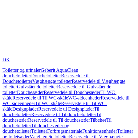
DK
Toiletter og urinaler
Geberit AquaClean
douchetoiletter
Douchetoiletter
Reservedele til
Douchetoiletter
Væghængte toiletter
Reservedele til Væghængte
toiletter
Gulvstående toiletter
Reservedele til Gulvstående
toiletter
Douchesæder
Reservedele til Douchesæder
Til WC-
skåle
Reservedele til Til WC-skåle
WC-sideenheder
Reservedele til
WC-sideenheder
Til WC-skåle
Reservedele til Til WC-
skåle
Designplader
Reservedele til Designplader
Til
douchetoiletter
Reservedele til Til douchetoiletter
Til
douchesæder
Reservedele til Til douchesæder
Tilbehør
Til
douchetoiletter
Til douchesæder og
douchetoiletter
Toiletter
Forbrugsmateriale
Funktionsenheder
Toiletter
og toiletsæder
Væghængte toiletter
Reservedele til Væghængte