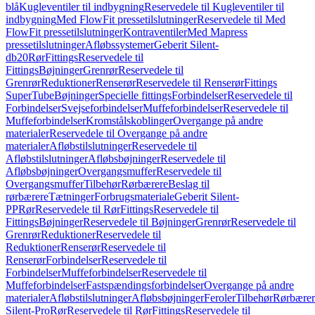
blå
Kugleventiler til indbygning
Reservedele til Kugleventiler til
indbygning
Med FlowFit pressetilslutninger
Reservedele til Med
FlowFit pressetilslutninger
Kontraventiler
Med Mapress
pressetilslutninger
Afløbssystemer
Geberit Silent-
db20
Rør
Fittings
Reservedele til
Fittings
Bøjninger
Grenrør
Reservedele til
Grenrør
Reduktioner
Renserør
Reservedele til Renserør
Fittings
SuperTube
Bøjninger
Specielle fittings
Forbindelser
Reservedele til
Forbindelser
Svejseforbindelser
Muffeforbindelser
Reservedele til
Muffeforbindelser
Kromstålskoblinger
Overgange på andre
materialer
Reservedele til Overgange på andre
materialer
Afløbstilslutninger
Reservedele til
Afløbstilslutninger
Afløbsbøjninger
Reservedele til
Afløbsbøjninger
Overgangsmuffer
Reservedele til
Overgangsmuffer
Tilbehør
Rørbærere
Beslag til
rørbærere
Tætninger
Forbrugsmateriale
Geberit Silent-
PP
Rør
Reservedele til Rør
Fittings
Reservedele til
Fittings
Bøjninger
Reservedele til Bøjninger
Grenrør
Reservedele til
Grenrør
Reduktioner
Reservedele til
Reduktioner
Renserør
Reservedele til
Renserør
Forbindelser
Reservedele til
Forbindelser
Muffeforbindelser
Reservedele til
Muffeforbindelser
Fastspændingsforbindelser
Overgange på andre
materialer
Afløbstilslutninger
Afløbsbøjninger
Feroler
Tilbehør
Rørbærer
Silent-Pro
Rør
Reservedele til Rør
Fittings
Reservedele til