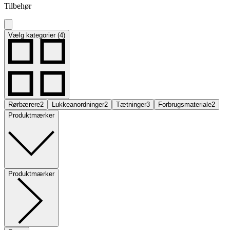
Tilbehør
Vælg kategorier (4)
Rørbærere
2
Lukkeanordninger
2
Tætninger
3
Forbrugsmateriale
2
Produktmærker
Produktmærker