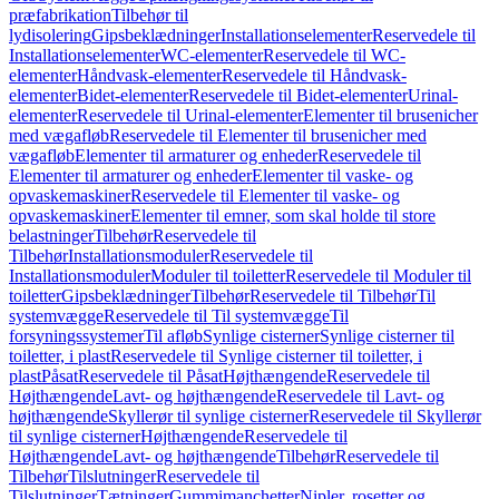
præfabrikation
Tilbehør til
lydisolering
Gipsbeklædninger
Installationselementer
Reservedele til
Installationselementer
WC-elementer
Reservedele til WC-
elementer
Håndvask-elementer
Reservedele til Håndvask-
elementer
Bidet-elementer
Reservedele til Bidet-elementer
Urinal-
elementer
Reservedele til Urinal-elementer
Elementer til brusenicher
med vægafløb
Reservedele til Elementer til brusenicher med
vægafløb
Elementer til armaturer og enheder
Reservedele til
Elementer til armaturer og enheder
Elementer til vaske- og
opvaskemaskiner
Reservedele til Elementer til vaske- og
opvaskemaskiner
Elementer til emner, som skal holde til store
belastninger
Tilbehør
Reservedele til
Tilbehør
Installationsmoduler
Reservedele til
Installationsmoduler
Moduler til toiletter
Reservedele til Moduler til
toiletter
Gipsbeklædninger
Tilbehør
Reservedele til Tilbehør
Til
systemvægge
Reservedele til Til systemvægge
Til
forsyningssystemer
Til afløb
Synlige cisterner
Synlige cisterner til
toiletter, i plast
Reservedele til Synlige cisterner til toiletter, i
plast
Påsat
Reservedele til Påsat
Højthængende
Reservedele til
Højthængende
Lavt- og højthængende
Reservedele til Lavt- og
højthængende
Skyllerør til synlige cisterner
Reservedele til Skyllerør
til synlige cisterner
Højthængende
Reservedele til
Højthængende
Lavt- og højthængende
Tilbehør
Reservedele til
Tilbehør
Tilslutninger
Reservedele til
Tilslutninger
Tætninger
Gummimanchetter
Nipler, rosetter og