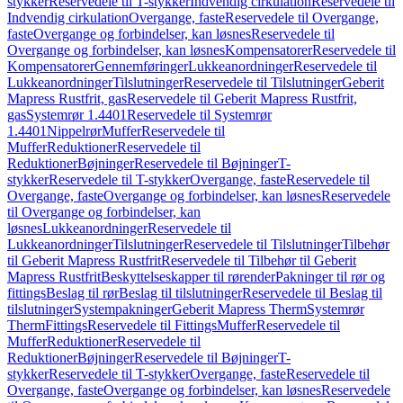
stykker
Reservedele til T-stykker
Indvendig cirkulation
Reservedele til
Indvendig cirkulation
Overgange, faste
Reservedele til Overgange,
faste
Overgange og forbindelser, kan løsnes
Reservedele til
Overgange og forbindelser, kan løsnes
Kompensatorer
Reservedele til
Kompensatorer
Gennemføringer
Lukkeanordninger
Reservedele til
Lukkeanordninger
Tilslutninger
Reservedele til Tilslutninger
Geberit
Mapress Rustfrit, gas
Reservedele til Geberit Mapress Rustfrit,
gas
Systemrør 1.4401
Reservedele til Systemrør
1.4401
Nippelrør
Muffer
Reservedele til
Muffer
Reduktioner
Reservedele til
Reduktioner
Bøjninger
Reservedele til Bøjninger
T-
stykker
Reservedele til T-stykker
Overgange, faste
Reservedele til
Overgange, faste
Overgange og forbindelser, kan løsnes
Reservedele
til Overgange og forbindelser, kan
løsnes
Lukkeanordninger
Reservedele til
Lukkeanordninger
Tilslutninger
Reservedele til Tilslutninger
Tilbehør
til Geberit Mapress Rustfrit
Reservedele til Tilbehør til Geberit
Mapress Rustfrit
Beskyttelseskapper til rørender
Pakninger til rør og
fittings
Beslag til rør
Beslag til tilslutninger
Reservedele til Beslag til
tilslutninger
Systempakninger
Geberit Mapress Therm
Systemrør
Therm
Fittings
Reservedele til Fittings
Muffer
Reservedele til
Muffer
Reduktioner
Reservedele til
Reduktioner
Bøjninger
Reservedele til Bøjninger
T-
stykker
Reservedele til T-stykker
Overgange, faste
Reservedele til
Overgange, faste
Overgange og forbindelser, kan løsnes
Reservedele