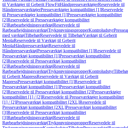
til Værktøjer til Geberit FlowFit
Håndpresseværktøjer
Reservedele til
Håndpresseværktøjer
Presseværktøjer kompatibilitet [1]
Reservedele
til Presseværktøjer kompatibilitet [1]
Presseværktøjer kompatibilitet
[2]
Reservedele til Presseværktøjer kompatibilitet
[2]
Rørbearbejdningsværktøj
Reservedele til
Rørbearbejdningsværktøj
Trykprøvningspropper
Kontroludstyr
Pressea
med værktøj
Tilbehør
Reservedele til Tilbehør
Værktøj til Geberit
Mepla
Reservedele til Værktøj til Geberit
Mepla
Håndpresseværktøj
Reservedele til
Håndpresseværktøj
Presseværktøj kompatibilitet [1]
Reservedele til
Presseværktøj kompatibilitet [1]
Presseværktøj kompatibilitet
[2]
Reservedele til Presseværktøj kompatibilitet
[2]
Rørbearbejdningsværktøj
Reservedele til
Rørbearbejdningsværktøj
Trykprøvningspropper
Kontroludstyr
Tilbehø
til Geberit Mapress
Reservedele til Værktøj til Geberit
Mapress
Presseværktøj kompatibilitet [1]
Reservedele til
Presseværktøj kompatibilitet [1]
Presseværktøj kompatibilitet
[2]
Reservedele til Presseværktøj kompatibilitet [2]
Presseværktøjer
kompatibilitet [1] / [2]
Reservedele til Presseværktøjer kompatibilitet
[1] / [2]
Presseværktøj kompatibilitet [2XL]
Reservedele til
Presseværktøj kompatibilitet [2XL]
Presseværktøj kompatibilitet
[3]
Reservedele til Presseværktøj kompatibilitet
[3]
Rørbearbejdningsværktøj
Reservedele til
Rørbearbejdningsværktøj
Trykprøvningspropper
Reservedele til
Trykprøvningspropper
Kontroludstyr
Tilbehør
Presseværktøj
Reservede