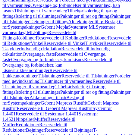
til varmeanlæg
Overgange og forbindelser til varmeanlæg, kan
løsnes
Tilslutninger til varmeanlæg
Tilbehør
Isolering til rør og
fittings
Isolering til tilslutninger
Pakninger til rør og fittings
Pakninger
til tilslutninger
Tætninger til fittings
Afdækninger til rør
Beslag til
rør
Systempakninger
Geberit Mepla
Systemrør ML
Systemrør
varmeanlæg ML
Fittings
Reservedele til
Fittings
Koblinger
Reservedele til Koblinger
Reduktioner
Reservedele
til Reduktioner
Vinkel
Reservedele til Vinkel
T-stykker
Reservedele til
T-stykker
Indvendig cirkulation
Reservedele til Indvendig
cirkulation
Overgange, faste
Reservedele til Overgange,
faste
Overgange og forbindelser, kan løsnes
Reservedele til
Overgange og forbindelser, kan
løsnes
Lukkeanordninger
Reservedele til
Lukkeanordninger
Tilslutninger
Reservedele til Tilslutninger
Fordeler
med gevindsamling
Tilslutninger til varmeanlæg
Reservedele til
Tilslutninger til varmeanlæg
Tilbehør
Isolering til rør og
fittings
Isolering til tilslutninger
Pakninger til rør og fittings
Pakninger
til tilslutninger
Afdækninger til rør
Beslag til
rør
Systempakninger
Geberit Mapress Rustfrit
Geberit Mapress
Rustfrit
Reservedele til Geberit Mapress Rustfrit
Systemrør
1.4401
Reservedele til Systemrør 1.4401
Systemrør
1.4521
Nippelrør
Muffer
Reservedele til
Muffer
Reduktioner
Reservedele til
Reduktioner
Bøjninger
Reservedele til Bøjninger
T-