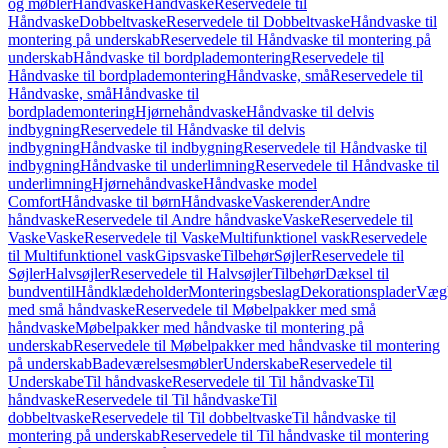
og møbler
Håndvaske
Håndvaske
Reservedele til
Håndvaske
Dobbeltvaske
Reservedele til Dobbeltvaske
Håndvaske til
montering på underskab
Reservedele til Håndvaske til montering på
underskab
Håndvaske til bordplademontering
Reservedele til
Håndvaske til bordplademontering
Håndvaske, små
Reservedele til
Håndvaske, små
Håndvaske til
bordplademontering
Hjørnehåndvaske
Håndvaske til delvis
indbygning
Reservedele til Håndvaske til delvis
indbygning
Håndvaske til indbygning
Reservedele til Håndvaske til
indbygning
Håndvaske til underlimning
Reservedele til Håndvaske til
underlimning
Hjørnehåndvaske
Håndvaske model
Comfort
Håndvaske til børn
Håndvaske
Vaskerender
Andre
håndvaske
Reservedele til Andre håndvaske
Vaske
Reservedele til
Vaske
Vaske
Reservedele til Vaske
Multifunktionel vask
Reservedele
til Multifunktionel vask
Gipsvaske
Tilbehør
Søjler
Reservedele til
Søjler
Halvsøjler
Reservedele til Halvsøjler
Tilbehør
Dæksel til
bundventil
Håndklædeholder
Monteringsbeslag
Dekorationsplader
Vægh
med små håndvaske
Reservedele til Møbelpakker med små
håndvaske
Møbelpakker med håndvaske til montering på
underskab
Reservedele til Møbelpakker med håndvaske til montering
på underskab
Badeværelsesmøbler
Underskabe
Reservedele til
Underskabe
Til håndvaske
Reservedele til Til håndvaske
Til
håndvaske
Reservedele til Til håndvaske
Til
dobbeltvaske
Reservedele til Til dobbeltvaske
Til håndvaske til
montering på underskab
Reservedele til Til håndvaske til montering