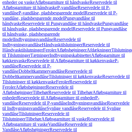
enheder og vaske
Afløbsgarniture til håndvaske
Reservedele til
Afløbsgarniture til håndvaske
P-vandlåse
Reservedele til P-
vandlåse
P-vandlåse, pladsbesparende model
Reservedele til P-
vandlåse, pladsbesparende model
Pungvandlåse til
håndvaske
Reservedele til Pungvandlåse til håndvaske
Pungvandlåse
til håndvaske, pladsbesparende model
Reservedele til Pungvandlåse
til håndvaske, pladsbesparende
model
Indbygningsvandlåse
Reservedele til
Indbygningsvandlåse
Håndvasktilslutninger
Reservedele til
Håndvasktilslutninger
Feroler
Afløbsbøjninger
Afdækninger
Tilslutning
til Tilslutninger
Tætninger
Indbygningskabinetter
Afløbsgarniture til
køkkenvaske
Reservedele til Afløbsgarniture til køkkenvaske
P-
vandlåse
Reservedele til P-
vandlåse
Dobbeltkammervandlåse
Reservedele til
Dobbeltkammervandlåse
Tilslutninger til køkkenvaske
Reservedele til
Tilslutninger til køkkenvaske
Feroler
Reservedele til
Feroler
Afløbsbøjninger
Reservedele til
Afløbsbøjninger
Tilbehør
Reservedele til Tilbehør
Afløbsgarniture til
enheder
Reservedele til Afløbsgarniture til enheder
P-
vandlåse
Reservedele til P-vandlåse
Indbygningsvandlåse
Reservedele
til Indbygningsvandlåse
Synlige vandlåse
Reservedele til Synlige
vandlåse
Tilslutninger
Reservedele til
Tilslutninger
Tilbehør
Afløbsgarniture til vaske
Reservedele til
Afløbsgarniture til vaske
Vandlåse
Reservedele til
Vandlåse
Afløbsbøjninger
Reservedele til