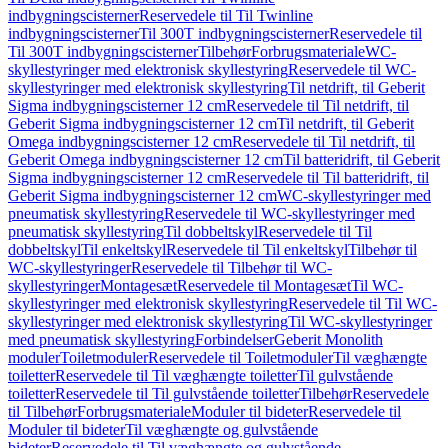
indbygningscisterner
Reservedele til Til Twinline
indbygningscisterner
Til 300T indbygningscisterner
Reservedele til
Til 300T indbygningscisterner
Tilbehør
Forbrugsmateriale
WC-
skyllestyringer med elektronisk skyllestyring
Reservedele til WC-
skyllestyringer med elektronisk skyllestyring
Til netdrift, til Geberit
Sigma indbygningscisterner 12 cm
Reservedele til Til netdrift, til
Geberit Sigma indbygningscisterner 12 cm
Til netdrift, til Geberit
Omega indbygningscisterner 12 cm
Reservedele til Til netdrift, til
Geberit Omega indbygningscisterner 12 cm
Til batteridrift, til Geberit
Sigma indbygningscisterner 12 cm
Reservedele til Til batteridrift, til
Geberit Sigma indbygningscisterner 12 cm
WC-skyllestyringer med
pneumatisk skyllestyring
Reservedele til WC-skyllestyringer med
pneumatisk skyllestyring
Til dobbeltskyl
Reservedele til Til
dobbeltskyl
Til enkeltskyl
Reservedele til Til enkeltskyl
Tilbehør til
WC-skyllestyringer
Reservedele til Tilbehør til WC-
skyllestyringer
Montagesæt
Reservedele til Montagesæt
Til WC-
skyllestyringer med elektronisk skyllestyring
Reservedele til Til WC-
skyllestyringer med elektronisk skyllestyring
Til WC-skyllestyringer
med pneumatisk skyllestyring
Forbindelser
Geberit Monolith
moduler
Toiletmoduler
Reservedele til Toiletmoduler
Til væghængte
toiletter
Reservedele til Til væghængte toiletter
Til gulvstående
toiletter
Reservedele til Til gulvstående toiletter
Tilbehør
Reservedele
til Tilbehør
Forbrugsmateriale
Moduler til bideter
Reservedele til
Moduler til bideter
Til væghængte og gulvstående
bideter
Reservedele til Til væghængte og gulvstående