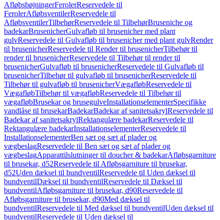
Afløbsbøjninger
Feroler
Reservedele til
Feroler
Afløbsventiler
Reservedele til
Afløbsventiler
Tilbehør
Reservedele til Tilbehør
Bruseniche og
badekar
Brusenicher
Gulvafløb til brusenicher med plant
gulv
Reservedele til Gulvafløb til brusenicher med plant gulv
Render
til brusenicher
Reservedele til Render til brusenicher
Tilbehør til
render til brusenicher
Reservedele til Tilbehør til render til
brusenicher
Gulvafløb til brusenicher
Reservedele til Gulvafløb til
brusenicher
Tilbehør til gulvafløb til brusenicher
Reservedele til
Tilbehør til gulvafløb til brusenicher
Vægafløb
Reservedele til
Vægafløb
Tilbehør til vægafløb
Reservedele til Tilbehør til
vægafløb
Brusekar og brusegulve
Installationselementer
Specifikke
vandlåse til brusekar
Badekar
Badekar af sanitetsakryl
Reservedele til
Badekar af sanitetsakryl
Rektangulære badekar
Reservedele til
Rektangulære badekar
Installationselementer
Reservedele til
Installationselementer
Ben sæt og sæt af plader og
vægbeslag
Reservedele til Ben sæt og sæt af plader og
vægbeslag
Apparattilslutninger til doucher & badekar
Afløbsgarniture
til brusekar, d52
Reservedele til Afløbsgarniture til brusekar,
d52
Uden dæksel til bundventil
Reservedele til Uden dæksel til
bundventil
Dæksel til bundventil
Reservedele til Dæksel til
bundventil
Afløbsgarniture til brusekar, d90
Reservedele til
Afløbsgarniture til brusekar, d90
Med dæksel til
bundventil
Reservedele til Med dæksel til bundventil
Uden dæksel til
bundventil
Reservedele til Uden dæksel til