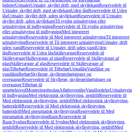
bideter
Urinaler
Urinaler, skyllet drift, med skyllekant
Reservedele til
Urinaler, skyllet drift, med skyllekant
Uden låg
Reservedele til Uden
låg
Urinaler, skyllet drift, uden skyllekant
Reservedele til Urinaler,
skyllet drift, uden skyllekant
Til synlig urinalstyring eller
urinalstyring til indbygning
Reservedele til Til synlig urinalstyring
eller urinalstyring til indbygning
Med integreret
urinalstyring
Reservedele til Med integreret urinalstyring
Til integreret
urinalstyring
Reservedele til Til integreret urinalstyring
Urinaler, drift
uden vand
Reservedele til Urinaler, drift uden vand
Uden
låg
Reservedele til Uden låg
Skillevægge
Reservedele til
Skillevægge
Skillevægge af plast
Reservedele til Skillevægge af
plast
Skillevægge af glas
Reservedele til Skillevægge af
glas
Tilbehør
Reservedele til Tilbehør
Urinallåg
Vandlåse og
vandlåstilbehør
Skyllerør, skyllerørsbøjninger og
overgange
Reservedele til Skyllerør, skyllerørsbøjninger og
overgange
Tilbehør til
sprøjtehoved
Monteringsbeslag
Afløbsventiler
Vandfordeler
Urinalstyri
til Indbygning
Med elektronisk skyllestyring, netdrift
Reservedele til
Med elektronisk skyllestyring, netdrift
Med elektronisk skyllestyring,
batteridrift
Reservedele til Med elektronisk skyllestyring,
batteridrift
Med pneumatisk skyllestyring
Reservedele til Med
pneumatisk skyllestyring
Basic
Reservedele til
Basic
Synlige
Reservedele til Synlige
Med elektronisk skyllestyring,
netdrift
Reservedele til Med elektronisk skyllestyring, netdrift
Med