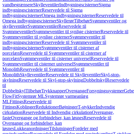
vandbegrænsere
Skylleventiler
Indbygningscisterner
Sigma
indbygningscisterner
Reservedele til Sigma
indbygningscisterner
Omega indbygningscisterner
Reservedele til
Omega indbygningscisterner
Skyllerør
Tilbehør
Svømmeventiler og
skylleventiler
Svømmeventiler
Reservedele til
Svømmeventiler
Svømmeventiler til synlige cisterner
Reservedele til
Svømmeventiler til synlige cisterner
Svømmeventiler til
indbygningscisterner
Reservedele til Svømmeventiler til
indbygningscisterner
Svømmeventiler til cisterner af
porcelæn
Reservedele til Svømmeventiler til cisterner af
porcelæn
Svømmeventiler til cisterner universel
Reservedele til
Svømmeventiler til cisterner universel
Svømmeventiler til
Monolith
Reservedele til Svømmeventiler til
Monolith
Skylleventiler
Reservedele til Skylleventiler
Skyl-stop-
skylning
Reservedele til Skyl-stop-skylning
Dobbeltskyl
Reservedele
til
Dobbeltskyl
Tilbehør
Trykknapper
Overgange
Forsyningssystemer
Geber
FlowFit
Systemrør ML
Systemrør varmeanlæg
ML
Fittings
Reservedele til
Fittings
Koblinger
Reduktioner
Bøjninger
T-stykker
Indvendig
cirkulation
Reservedele til Indvendig cirkulation
Overgange,
faste
Overgange og forbindelser, kan løsnes
Reservedele til
Overgange og forbindelser, kan
løsnes
Lukkeanordninger
Tilslutninger
Fordeler med
gevindsamling
Reservedele til Fordeler med gevindsamling
T-stykker