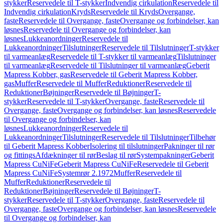
stykker
Reservedele til T-stykker
Indvendig cirkulation
Reservedele til
Indvendig cirkulation
Kryds
Reservedele til Kryds
Overgange,
faste
Reservedele til Overgange, faste
Overgange og forbindelser, kan
løsnes
Reservedele til Overgange og forbindelser, kan
løsnes
Lukkeanordninger
Reservedele til
Lukkeanordninger
Tilslutninger
Reservedele til Tilslutninger
T-stykker
til varmeanlæg
Reservedele til T-stykker til varmeanlæg
Tilslutninger
til varmeanlæg
Reservedele til Tilslutninger til varmeanlæg
Geberit
Mapress Kobber, gas
Reservedele til Geberit Mapress Kobber,
gas
Muffer
Reservedele til Muffer
Reduktioner
Reservedele til
Reduktioner
Bøjninger
Reservedele til Bøjninger
T-
stykker
Reservedele til T-stykker
Overgange, faste
Reservedele til
Overgange, faste
Overgange og forbindelser, kan løsnes
Reservedele
til Overgange og forbindelser, kan
løsnes
Lukkeanordninger
Reservedele til
Lukkeanordninger
Tilslutninger
Reservedele til Tilslutninger
Tilbehør
til Geberit Mapress Kobber
Isolering til tilslutninger
Pakninger til rør
og fittings
Afdækninger til rør
Beslag til rør
Systempakninger
Geberit
Mapress CuNiFe
Geberit Mapress CuNiFe
Reservedele til Geberit
Mapress CuNiFe
Systemrør 2.1972
Muffer
Reservedele til
Muffer
Reduktioner
Reservedele til
Reduktioner
Bøjninger
Reservedele til Bøjninger
T-
stykker
Reservedele til T-stykker
Overgange, faste
Reservedele til
Overgange, faste
Overgange og forbindelser, kan løsnes
Reservedele
til Overgange og forbindelser, kan