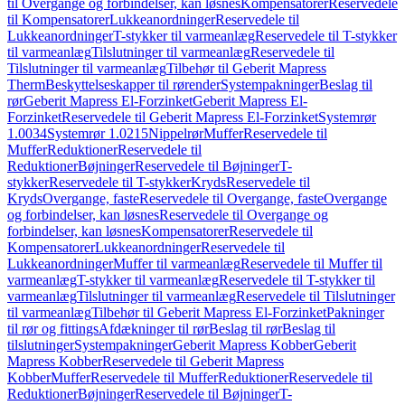
til Overgange og forbindelser, kan løsnes
Kompensatorer
Reservedele
til Kompensatorer
Lukkeanordninger
Reservedele til
Lukkeanordninger
T-stykker til varmeanlæg
Reservedele til T-stykker
til varmeanlæg
Tilslutninger til varmeanlæg
Reservedele til
Tilslutninger til varmeanlæg
Tilbehør til Geberit Mapress
Therm
Beskyttelseskapper til rørender
Systempakninger
Beslag til
rør
Geberit Mapress El-Forzinket
Geberit Mapress El-
Forzinket
Reservedele til Geberit Mapress El-Forzinket
Systemrør
1.0034
Systemrør 1.0215
Nippelrør
Muffer
Reservedele til
Muffer
Reduktioner
Reservedele til
Reduktioner
Bøjninger
Reservedele til Bøjninger
T-
stykker
Reservedele til T-stykker
Kryds
Reservedele til
Kryds
Overgange, faste
Reservedele til Overgange, faste
Overgange
og forbindelser, kan løsnes
Reservedele til Overgange og
forbindelser, kan løsnes
Kompensatorer
Reservedele til
Kompensatorer
Lukkeanordninger
Reservedele til
Lukkeanordninger
Muffer til varmeanlæg
Reservedele til Muffer til
varmeanlæg
T-stykker til varmeanlæg
Reservedele til T-stykker til
varmeanlæg
Tilslutninger til varmeanlæg
Reservedele til Tilslutninger
til varmeanlæg
Tilbehør til Geberit Mapress El-Forzinket
Pakninger
til rør og fittings
Afdækninger til rør
Beslag til rør
Beslag til
tilslutninger
Systempakninger
Geberit Mapress Kobber
Geberit
Mapress Kobber
Reservedele til Geberit Mapress
Kobber
Muffer
Reservedele til Muffer
Reduktioner
Reservedele til
Reduktioner
Bøjninger
Reservedele til Bøjninger
T-