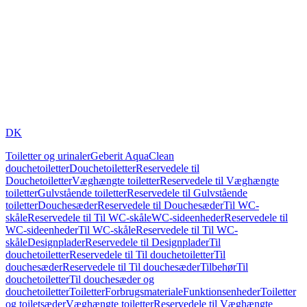
DK
Toiletter og urinaler
Geberit AquaClean
douchetoiletter
Douchetoiletter
Reservedele til
Douchetoiletter
Væghængte toiletter
Reservedele til Væghængte
toiletter
Gulvstående toiletter
Reservedele til Gulvstående
toiletter
Douchesæder
Reservedele til Douchesæder
Til WC-
skåle
Reservedele til Til WC-skåle
WC-sideenheder
Reservedele til
WC-sideenheder
Til WC-skåle
Reservedele til Til WC-
skåle
Designplader
Reservedele til Designplader
Til
douchetoiletter
Reservedele til Til douchetoiletter
Til
douchesæder
Reservedele til Til douchesæder
Tilbehør
Til
douchetoiletter
Til douchesæder og
douchetoiletter
Toiletter
Forbrugsmateriale
Funktionsenheder
Toiletter
og toiletsæder
Væghængte toiletter
Reservedele til Væghængte