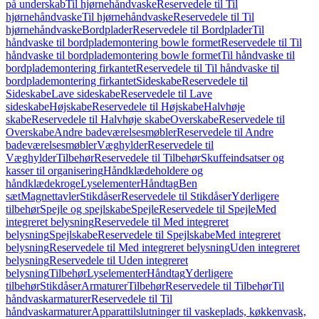
på underskab
Til hjørnehåndvaske
Reservedele til Til
hjørnehåndvaske
Til hjørnehåndvaske
Reservedele til Til
hjørnehåndvaske
Bordplader
Reservedele til Bordplader
Til
håndvaske til bordplademontering bowle formet
Reservedele til Til
håndvaske til bordplademontering bowle formet
Til håndvaske til
bordplademontering firkantet
Reservedele til Til håndvaske til
bordplademontering firkantet
Sideskabe
Reservedele til
Sideskabe
Lave sideskabe
Reservedele til Lave
sideskabe
Højskabe
Reservedele til Højskabe
Halvhøje
skabe
Reservedele til Halvhøje skabe
Overskabe
Reservedele til
Overskabe
Andre badeværelsesmøbler
Reservedele til Andre
badeværelsesmøbler
Væghylder
Reservedele til
Væghylder
Tilbehør
Reservedele til Tilbehør
Skuffeindsatser og
kasser til organisering
Håndklædeholdere og
håndklædekroge
Lyselementer
Håndtag
Ben
sæt
Magnettavler
Stikdåser
Reservedele til Stikdåser
Yderligere
tilbehør
Spejle og spejlskabe
Spejle
Reservedele til Spejle
Med
integreret belysning
Reservedele til Med integreret
belysning
Spejlskabe
Reservedele til Spejlskabe
Med integreret
belysning
Reservedele til Med integreret belysning
Uden integreret
belysning
Reservedele til Uden integreret
belysning
Tilbehør
Lyselementer
Håndtag
Yderligere
tilbehør
Stikdåser
Armaturer
Tilbehør
Reservedele til Tilbehør
Til
håndvaskarmaturer
Reservedele til Til
håndvaskarmaturer
Apparattilslutninger til vaskeplads, køkkenvask,