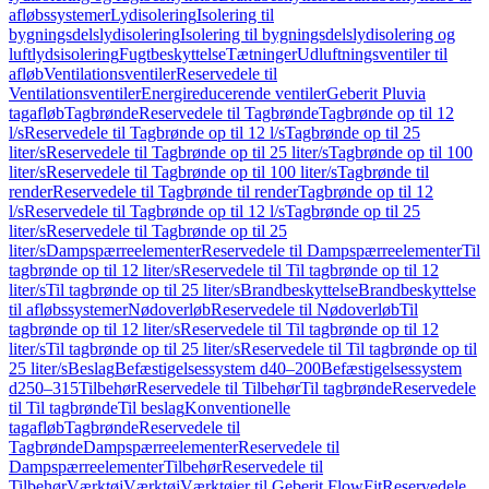
afløbssystemer
Lydisolering
Isolering til
bygningsdelslydisolering
Isolering til bygningsdelslydisolering og
luftlydsisolering
Fugtbeskyttelse
Tætninger
Udluftningsventiler til
afløb
Ventilationsventiler
Reservedele til
Ventilationsventiler
Energireducerende ventiler
Geberit Pluvia
tagafløb
Tagbrønde
Reservedele til Tagbrønde
Tagbrønde op til 12
l/s
Reservedele til Tagbrønde op til 12 l/s
Tagbrønde op til 25
liter/s
Reservedele til Tagbrønde op til 25 liter/s
Tagbrønde op til 100
liter/s
Reservedele til Tagbrønde op til 100 liter/s
Tagbrønde til
render
Reservedele til Tagbrønde til render
Tagbrønde op til 12
l/s
Reservedele til Tagbrønde op til 12 l/s
Tagbrønde op til 25
liter/s
Reservedele til Tagbrønde op til 25
liter/s
Dampspærreelementer
Reservedele til Dampspærreelementer
Til
tagbrønde op til 12 liter/s
Reservedele til Til tagbrønde op til 12
liter/s
Til tagbrønde op til 25 liter/s
Brandbeskyttelse
Brandbeskyttelse
til afløbssystemer
Nødoverløb
Reservedele til Nødoverløb
Til
tagbrønde op til 12 liter/s
Reservedele til Til tagbrønde op til 12
liter/s
Til tagbrønde op til 25 liter/s
Reservedele til Til tagbrønde op til
25 liter/s
Beslag
Befæstigelsessystem d40–200
Befæstigelsessystem
d250–315
Tilbehør
Reservedele til Tilbehør
Til tagbrønde
Reservedele
til Til tagbrønde
Til beslag
Konventionelle
tagafløb
Tagbrønde
Reservedele til
Tagbrønde
Dampspærreelementer
Reservedele til
Dampspærreelementer
Tilbehør
Reservedele til
Tilbehør
Værktøj
Værktøj
Værktøjer til Geberit FlowFit
Reservedele