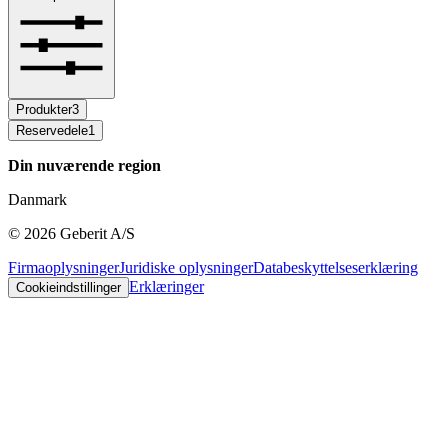
Produkter
3
Reservedele
1
Din nuværende region
Danmark
©
2026
Geberit A/S
Firmaoplysninger
Juridiske oplysninger
Databeskyttelseserklæring
Erklæringer
Cookieindstillinger