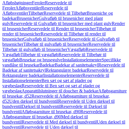
Afløbsbøjninger
Feroler
Reservedele til
Feroler
Afløbsventiler
Reservedele til
Afløbsventiler
Tilbehør
Reservedele til Tilbehør
Bruseniche og
badekar
Brusenicher
Gulvafløb til brusenicher med plant
gulv
Reservedele til Gulvafløb til brusenicher med plant gulv
Render
til brusenicher
Reservedele til Render til brusenicher
Tilbehør til
render til brusenicher
Reservedele til Tilbehør til render til
brusenicher
Gulvafløb til brusenicher
Reservedele til Gulvafløb til
brusenicher
Tilbehør til gulvafløb til brusenicher
Reservedele til
Tilbehør til gulvafløb til brusenicher
Vægafløb
Reservedele til
Vægafløb
Tilbehør til vægafløb
Reservedele til Tilbehør til
vægafløb
Brusekar og brusegulve
Installationselementer
Specifikke
vandlåse til brusekar
Badekar
Badekar af sanitetsakryl
Reservedele til
Badekar af sanitetsakryl
Rektangulære badekar
Reservedele til
Rektangulære badekar
Installationselementer
Reservedele til
Installationselementer
Ben sæt og sæt af plader og
vægbeslag
Reservedele til Ben sæt og sæt af plader og
vægbeslag
Apparattilslutninger til doucher & badekar
Afløbsgarniture
til brusekar, d52
Reservedele til Afløbsgarniture til brusekar,
d52
Uden dæksel til bundventil
Reservedele til Uden dæksel til
bundventil
Dæksel til bundventil
Reservedele til Dæksel til
bundventil
Afløbsgarniture til brusekar, d90
Reservedele til
Afløbsgarniture til brusekar, d90
Med dæksel til
bundventil
Reservedele til Med dæksel til bundventil
Uden dæksel til
bundventil
Reservedele til Uden dæksel til