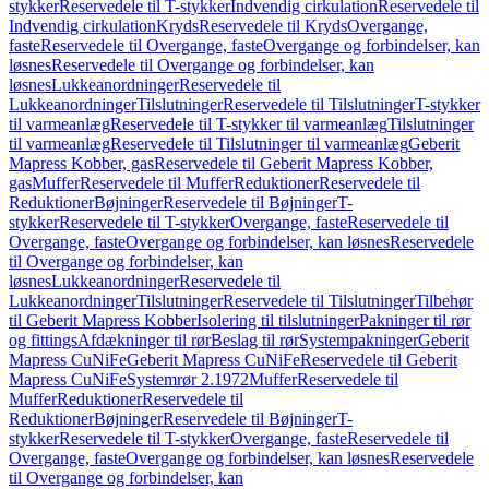
stykker
Reservedele til T-stykker
Indvendig cirkulation
Reservedele til
Indvendig cirkulation
Kryds
Reservedele til Kryds
Overgange,
faste
Reservedele til Overgange, faste
Overgange og forbindelser, kan
løsnes
Reservedele til Overgange og forbindelser, kan
løsnes
Lukkeanordninger
Reservedele til
Lukkeanordninger
Tilslutninger
Reservedele til Tilslutninger
T-stykker
til varmeanlæg
Reservedele til T-stykker til varmeanlæg
Tilslutninger
til varmeanlæg
Reservedele til Tilslutninger til varmeanlæg
Geberit
Mapress Kobber, gas
Reservedele til Geberit Mapress Kobber,
gas
Muffer
Reservedele til Muffer
Reduktioner
Reservedele til
Reduktioner
Bøjninger
Reservedele til Bøjninger
T-
stykker
Reservedele til T-stykker
Overgange, faste
Reservedele til
Overgange, faste
Overgange og forbindelser, kan løsnes
Reservedele
til Overgange og forbindelser, kan
løsnes
Lukkeanordninger
Reservedele til
Lukkeanordninger
Tilslutninger
Reservedele til Tilslutninger
Tilbehør
til Geberit Mapress Kobber
Isolering til tilslutninger
Pakninger til rør
og fittings
Afdækninger til rør
Beslag til rør
Systempakninger
Geberit
Mapress CuNiFe
Geberit Mapress CuNiFe
Reservedele til Geberit
Mapress CuNiFe
Systemrør 2.1972
Muffer
Reservedele til
Muffer
Reduktioner
Reservedele til
Reduktioner
Bøjninger
Reservedele til Bøjninger
T-
stykker
Reservedele til T-stykker
Overgange, faste
Reservedele til
Overgange, faste
Overgange og forbindelser, kan løsnes
Reservedele
til Overgange og forbindelser, kan