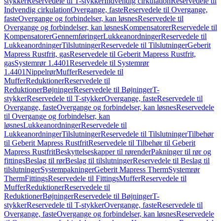
stykker
Reservedele til T-stykker
Indvendig cirkulation
Reservedele til
Indvendig cirkulation
Overgange, faste
Reservedele til Overgange,
faste
Overgange og forbindelser, kan løsnes
Reservedele til
Overgange og forbindelser, kan løsnes
Kompensatorer
Reservedele til
Kompensatorer
Gennemføringer
Lukkeanordninger
Reservedele til
Lukkeanordninger
Tilslutninger
Reservedele til Tilslutninger
Geberit
Mapress Rustfrit, gas
Reservedele til Geberit Mapress Rustfrit,
gas
Systemrør 1.4401
Reservedele til Systemrør
1.4401
Nippelrør
Muffer
Reservedele til
Muffer
Reduktioner
Reservedele til
Reduktioner
Bøjninger
Reservedele til Bøjninger
T-
stykker
Reservedele til T-stykker
Overgange, faste
Reservedele til
Overgange, faste
Overgange og forbindelser, kan løsnes
Reservedele
til Overgange og forbindelser, kan
løsnes
Lukkeanordninger
Reservedele til
Lukkeanordninger
Tilslutninger
Reservedele til Tilslutninger
Tilbehør
til Geberit Mapress Rustfrit
Reservedele til Tilbehør til Geberit
Mapress Rustfrit
Beskyttelseskapper til rørender
Pakninger til rør og
fittings
Beslag til rør
Beslag til tilslutninger
Reservedele til Beslag til
tilslutninger
Systempakninger
Geberit Mapress Therm
Systemrør
Therm
Fittings
Reservedele til Fittings
Muffer
Reservedele til
Muffer
Reduktioner
Reservedele til
Reduktioner
Bøjninger
Reservedele til Bøjninger
T-
stykker
Reservedele til T-stykker
Overgange, faste
Reservedele til
Overgange, faste
Overgange og forbindelser, kan løsnes
Reservedele