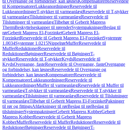
til Overgange og forbindelser, kan løsnes
Kompensatorer
Reservedele
til Kompensatorer
Lukkeanordninger
Reservedele til
Lukkeanordninger
T-stykker til varmeanlæg
Reservedele til T-stykker
til varmeanlæg
Tilslutninger til varmeanlæg
Reservedele til
Tilslutninger til varmeanlæg
Tilbehør til Geberit Mapress
Therm
Beskyttelseskapper til rørender
Systempakninger
Beslag til
rør
Geberit Mapress El-Forzinket
Geberit Mapress El-
Forzinket
Reservedele til Geberit Mapress El-Forzinket
Systemrør
1.0034
Systemrør 1.0215
Nippelrør
Muffer
Reservedele til
Muffer
Reduktioner
Reservedele til
Reduktioner
Bøjninger
Reservedele til Bøjninger
T-
stykker
Reservedele til T-stykker
Kryds
Reservedele til
Kryds
Overgange, faste
Reservedele til Overgange, faste
Overgange
og forbindelser, kan løsnes
Reservedele til Overgange og
forbindelser, kan løsnes
Kompensatorer
Reservedele til
Kompensatorer
Lukkeanordninger
Reservedele til
Lukkeanordninger
Muffer til varmeanlæg
Reservedele til Muffer til
varmeanlæg
T-stykker til varmeanlæg
Reservedele til T-stykker til
varmeanlæg
Tilslutninger til varmeanlæg
Reservedele til Tilslutninger
til varmeanlæg
Tilbehør til Geberit Mapress El-Forzinket
Pakninger
til rør og fittings
Afdækninger til rør
Beslag til rør
Beslag til
tilslutninger
Systempakninger
Geberit Mapress Kobber
Geberit
Mapress Kobber
Reservedele til Geberit Mapress
Kobber
Muffer
Reservedele til Muffer
Reduktioner
Reservedele til
Reduktioner
Bøjninger
Reservedele til Bøjninger
T-