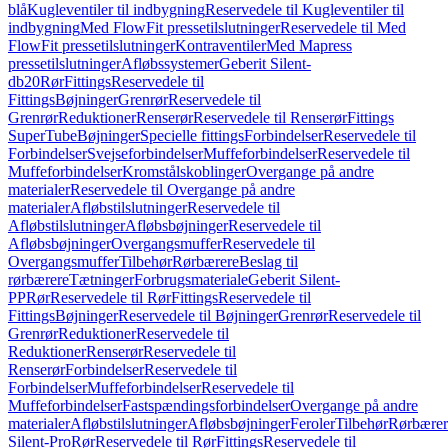
blå
Kugleventiler til indbygning
Reservedele til Kugleventiler til
indbygning
Med FlowFit pressetilslutninger
Reservedele til Med
FlowFit pressetilslutninger
Kontraventiler
Med Mapress
pressetilslutninger
Afløbssystemer
Geberit Silent-
db20
Rør
Fittings
Reservedele til
Fittings
Bøjninger
Grenrør
Reservedele til
Grenrør
Reduktioner
Renserør
Reservedele til Renserør
Fittings
SuperTube
Bøjninger
Specielle fittings
Forbindelser
Reservedele til
Forbindelser
Svejseforbindelser
Muffeforbindelser
Reservedele til
Muffeforbindelser
Kromstålskoblinger
Overgange på andre
materialer
Reservedele til Overgange på andre
materialer
Afløbstilslutninger
Reservedele til
Afløbstilslutninger
Afløbsbøjninger
Reservedele til
Afløbsbøjninger
Overgangsmuffer
Reservedele til
Overgangsmuffer
Tilbehør
Rørbærere
Beslag til
rørbærere
Tætninger
Forbrugsmateriale
Geberit Silent-
PP
Rør
Reservedele til Rør
Fittings
Reservedele til
Fittings
Bøjninger
Reservedele til Bøjninger
Grenrør
Reservedele til
Grenrør
Reduktioner
Reservedele til
Reduktioner
Renserør
Reservedele til
Renserør
Forbindelser
Reservedele til
Forbindelser
Muffeforbindelser
Reservedele til
Muffeforbindelser
Fastspændingsforbindelser
Overgange på andre
materialer
Afløbstilslutninger
Afløbsbøjninger
Feroler
Tilbehør
Rørbærer
Silent-Pro
Rør
Reservedele til Rør
Fittings
Reservedele til