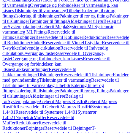
til varmeanlæg
Overgange og forbindelser til varmeanlæg, kan
løsnes
Tilslutninger til varmeanlæg
Tilbehør
Isolering til rør og
fittings
Isolering til tilslutninger
Pakninger til rør og fittings
Pakninger
til tilslutninger
Tætninger til fittings
Afdækninger til rør
Beslag til
rør
Systempakninger
Geberit Mepla
Systemrør ML
Systemrør
varmeanlæg ML
Fittings
Reservedele til
Fittings
Koblinger
Reservedele til Koblinger
Reduktioner
Reservedele
til Reduktioner
Vinkel
Reservedele til Vinkel
T-stykker
Reservedele til
T-stykker
Indvendig cirkulation
Reservedele til Indvendig
cirkulation
Overgange, faste
Reservedele til Overgange,
faste
Overgange og forbindelser, kan løsnes
Reservedele til
Overgange og forbindelser, kan
løsnes
Lukkeanordninger
Reservedele til
Lukkeanordninger
Tilslutninger
Reservedele til Tilslutninger
Fordeler
med gevindsamling
Tilslutninger til varmeanlæg
Reservedele til
Tilslutninger til varmeanlæg
Tilbehør
Isolering til rør og
fittings
Isolering til tilslutninger
Pakninger til rør og fittings
Pakninger
til tilslutninger
Afdækninger til rør
Beslag til
rør
Systempakninger
Geberit Mapress Rustfrit
Geberit Mapress
Rustfrit
Reservedele til Geberit Mapress Rustfrit
Systemrør
1.4401
Reservedele til Systemrør 1.4401
Systemrør
1.4521
Nippelrør
Muffer
Reservedele til
Muffer
Reduktioner
Reservedele til
Reduktioner
Bøjninger
Reservedele til Bøjninger
T-