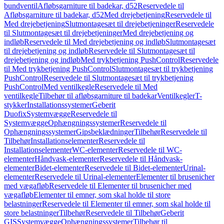
bundventil
Afløbsgarniture til badekar, d52
Reservedele til
Afløbsgarniture til badekar, d52
Med drejebetjening
Reservedele til
Med drejebetjening
Slutmontagesæt til drejebetjeninger
Reservedele
til Slutmontagesæt til drejebetjeninger
Med drejebetjening og
indløb
Reservedele til Med drejebetjening og indløb
Slutmontagesæt
til drejebetjening og indløb
Reservedele til Slutmontagesæt til
drejebetjening og indløb
Med trykbetjening PushControl
Reservedele
til Med trykbetjening PushControl
Slutmontagesæt til trykbetjening
PushControl
Reservedele til Slutmontagesæt til trykbetjening
PushControl
Med ventilkegle
Reservedele til Med
ventilkegle
Tilbehør til afløbsgarniture til badekar
Ventilkegler
T-
stykker
Installationssystemer
Geberit
Duofix
Systemvægge
Reservedele til
Systemvægge
Ophængningssystemer
Reservedele til
Ophængningssystemer
Gipsbeklædninger
Tilbehør
Reservedele til
Tilbehør
Installationselementer
Reservedele til
Installationselementer
WC-elementer
Reservedele til WC-
elementer
Håndvask-elementer
Reservedele til Håndvask-
elementer
Bidet-elementer
Reservedele til Bidet-elementer
Urinal-
elementer
Reservedele til Urinal-elementer
Elementer til brusenicher
med vægafløb
Reservedele til Elementer til brusenicher med
vægafløb
Elementer til emner, som skal holde til store
belastninger
Reservedele til Elementer til emner, som skal holde til
store belastninger
Tilbehør
Reservedele til Tilbehør
Geberit
GIS
Systemvægge
Ophængningssystemer
Tilbehør til