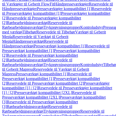
til Værktøjer til Geberit FlowFit
Håndpresseværktøjer
Reservedele til
Håndpresseværktøjer
Presseværktøjer kompatibilitet [1]
Reservedele
til Presseværktøjer kompatibilitet [1]
Presseværktøjer kompatibilitet
[2]
Reservedele til Presseværktøjer kompatibilitet
[2]
Rørbearbejdningsværktøj
Reservedele til
Rørbearbejdningsværktøj
Trykprøvningspropper
Kontroludstyr
Pressea
med værktøj
Tilbehør
Reservedele til Tilbehør
Værktøj til Geberit
Mepla
Reservedele til Værktøj til Geberit
Mepla
Håndpresseværktøj
Reservedele til
Håndpresseværktøj
Presseværktøj kompatibilitet [1]
Reservedele til
Presseværktøj kompatibilitet [1]
Presseværktøj kompatibilitet
[2]
Reservedele til Presseværktøj kompatibilitet
[2]
Rørbearbejdningsværktøj
Reservedele til
Rørbearbejdningsværktøj
Trykprøvningspropper
Kontroludstyr
Tilbehø
til Geberit Mapress
Reservedele til Værktøj til Geberit
Mapress
Presseværktøj kompatibilitet [1]
Reservedele til
Presseværktøj kompatibilitet [1]
Presseværktøj kompatibilitet
[2]
Reservedele til Presseværktøj kompatibilitet [2]
Presseværktøjer
kompatibilitet [1] / [2]
Reservedele til Presseværktøjer kompatibilitet
[1] / [2]
Presseværktøj kompatibilitet [2XL]
Reservedele til
Presseværktøj kompatibilitet [2XL]
Presseværktøj kompatibilitet
[3]
Reservedele til Presseværktøj kompatibilitet
[3]
Rørbearbejdningsværktøj
Reservedele til
Rørbearbejdningsværktøj
Trykprøvningspropper
Reservedele til
Trykprøvningspropper
Kontroludstyr
Tilbehør
Presseværktøj
Reservede