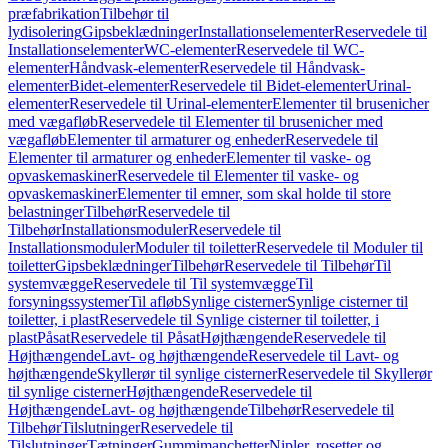
præfabrikation
Tilbehør til
lydisolering
Gipsbeklædninger
Installationselementer
Reservedele til
Installationselementer
WC-elementer
Reservedele til WC-
elementer
Håndvask-elementer
Reservedele til Håndvask-
elementer
Bidet-elementer
Reservedele til Bidet-elementer
Urinal-
elementer
Reservedele til Urinal-elementer
Elementer til brusenicher
med vægafløb
Reservedele til Elementer til brusenicher med
vægafløb
Elementer til armaturer og enheder
Reservedele til
Elementer til armaturer og enheder
Elementer til vaske- og
opvaskemaskiner
Reservedele til Elementer til vaske- og
opvaskemaskiner
Elementer til emner, som skal holde til store
belastninger
Tilbehør
Reservedele til
Tilbehør
Installationsmoduler
Reservedele til
Installationsmoduler
Moduler til toiletter
Reservedele til Moduler til
toiletter
Gipsbeklædninger
Tilbehør
Reservedele til Tilbehør
Til
systemvægge
Reservedele til Til systemvægge
Til
forsyningssystemer
Til afløb
Synlige cisterner
Synlige cisterner til
toiletter, i plast
Reservedele til Synlige cisterner til toiletter, i
plast
Påsat
Reservedele til Påsat
Højthængende
Reservedele til
Højthængende
Lavt- og højthængende
Reservedele til Lavt- og
højthængende
Skyllerør til synlige cisterner
Reservedele til Skyllerør
til synlige cisterner
Højthængende
Reservedele til
Højthængende
Lavt- og højthængende
Tilbehør
Reservedele til
Tilbehør
Tilslutninger
Reservedele til
Tilslutninger
Tætninger
Gummimanchetter
Nipler, rosetter og