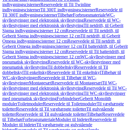
indbygningscisterner
Reservedele til Til Twinline
indbygningscisterner
Til 300T indbygningscisterner
Reservedele til
Til 300T indbygningscisterner
Tilbehør
Forbrugsmateriale
WC-
skyllestyringer med elektronisk skyllestyring
Reservedele til WC-
skyllestyringer med elektronisk skyllestyring
Til netdrift, til Geberit
Sigma indbygningscisterner 12 cm
Reservedele til Til netdrift, til
Geberit Sigma indbygningscisterner 12 cm
Til netdrift, til Geberit
Omega indbygningscisterner 12 cm
Reservedele til Til netdrift, til
Geberit Omega indbygningscisterner 12 cm
Til batteridrift, til Geberit
Sigma indbygningscisterner 12 cm
Reservedele til Til batteridrift, til
Geberit Sigma indbygningscisterner 12 cm
WC-skyllestyringer med
pneumatisk skyllestyring
Reservedele til WC-skyllestyringer med
pneumatisk skyllestyring
Til dobbeltskyl
Reservedele til Til
dobbeltskyl
Til enkeltskyl
Reservedele til Til enkeltskyl
Tilbehør til
WC-skyllestyringer
Reservedele til Tilbehør til WC-
skyllestyringer
Montagesæt
Reservedele til Montagesæt
Til WC-
skyllestyringer med elektronisk skyllestyring
Reservedele til Til WC-
skyllestyringer med elektronisk skyllestyring
Til WC-skyllestyringer
med pneumatisk skyllestyring
Forbindelser
Geberit Monolith
moduler
Toiletmoduler
Reservedele til Toiletmoduler
Til væghængte
toiletter
Reservedele til Til væghængte toiletter
Til gulvstående
toiletter
Reservedele til Til gulvstående toiletter
Tilbehør
Reservedele
til Tilbehør
Forbrugsmateriale
Moduler til bideter
Reservedele til
Moduler til bideter
Til væghængte og gulvstående
bideter
Reservedele til Til væghængte og gulvstående