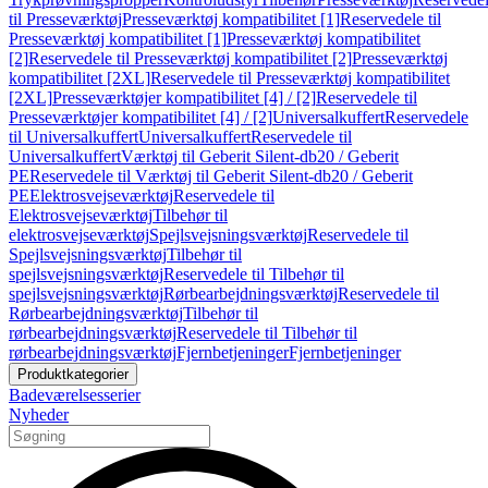
til Presseværktøj
Presseværktøj kompatibilitet [1]
Reservedele til
Presseværktøj kompatibilitet [1]
Presseværktøj kompatibilitet
[2]
Reservedele til Presseværktøj kompatibilitet [2]
Presseværktøj
kompatibilitet [2XL]
Reservedele til Presseværktøj kompatibilitet
[2XL]
Presseværktøjer kompatibilitet [4] / [2]
Reservedele til
Presseværktøjer kompatibilitet [4] / [2]
Universalkuffert
Reservedele
til Universalkuffert
Universalkuffert
Reservedele til
Universalkuffert
Værktøj til Geberit Silent-db20 / Geberit
PE
Reservedele til Værktøj til Geberit Silent-db20 / Geberit
PE
Elektrosvejseværktøj
Reservedele til
Elektrosvejseværktøj
Tilbehør til
elektrosvejseværktøj
Spejlsvejsningsværktøj
Reservedele til
Spejlsvejsningsværktøj
Tilbehør til
spejlsvejsningsværktøj
Reservedele til Tilbehør til
spejlsvejsningsværktøj
Rørbearbejdningsværktøj
Reservedele til
Rørbearbejdningsværktøj
Tilbehør til
rørbearbejdningsværktøj
Reservedele til Tilbehør til
rørbearbejdningsværktøj
Fjernbetjeninger
Fjernbetjeninger
Produktkategorier
Badeværelsesserier
Nyheder