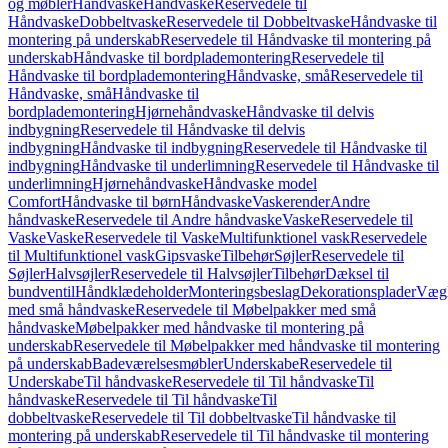
og møbler
Håndvaske
Håndvaske
Reservedele til
Håndvaske
Dobbeltvaske
Reservedele til Dobbeltvaske
Håndvaske til
montering på underskab
Reservedele til Håndvaske til montering på
underskab
Håndvaske til bordplademontering
Reservedele til
Håndvaske til bordplademontering
Håndvaske, små
Reservedele til
Håndvaske, små
Håndvaske til
bordplademontering
Hjørnehåndvaske
Håndvaske til delvis
indbygning
Reservedele til Håndvaske til delvis
indbygning
Håndvaske til indbygning
Reservedele til Håndvaske til
indbygning
Håndvaske til underlimning
Reservedele til Håndvaske til
underlimning
Hjørnehåndvaske
Håndvaske model
Comfort
Håndvaske til børn
Håndvaske
Vaskerender
Andre
håndvaske
Reservedele til Andre håndvaske
Vaske
Reservedele til
Vaske
Vaske
Reservedele til Vaske
Multifunktionel vask
Reservedele
til Multifunktionel vask
Gipsvaske
Tilbehør
Søjler
Reservedele til
Søjler
Halvsøjler
Reservedele til Halvsøjler
Tilbehør
Dæksel til
bundventil
Håndklædeholder
Monteringsbeslag
Dekorationsplader
Vægh
med små håndvaske
Reservedele til Møbelpakker med små
håndvaske
Møbelpakker med håndvaske til montering på
underskab
Reservedele til Møbelpakker med håndvaske til montering
på underskab
Badeværelsesmøbler
Underskabe
Reservedele til
Underskabe
Til håndvaske
Reservedele til Til håndvaske
Til
håndvaske
Reservedele til Til håndvaske
Til
dobbeltvaske
Reservedele til Til dobbeltvaske
Til håndvaske til
montering på underskab
Reservedele til Til håndvaske til montering