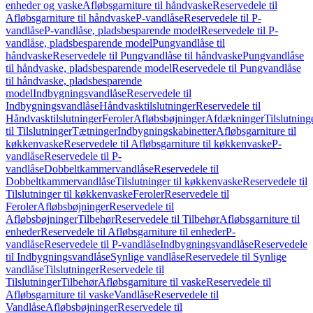
enheder og vaske
Afløbsgarniture til håndvaske
Reservedele til
Afløbsgarniture til håndvaske
P-vandlåse
Reservedele til P-
vandlåse
P-vandlåse, pladsbesparende model
Reservedele til P-
vandlåse, pladsbesparende model
Pungvandlåse til
håndvaske
Reservedele til Pungvandlåse til håndvaske
Pungvandlåse
til håndvaske, pladsbesparende model
Reservedele til Pungvandlåse
til håndvaske, pladsbesparende
model
Indbygningsvandlåse
Reservedele til
Indbygningsvandlåse
Håndvasktilslutninger
Reservedele til
Håndvasktilslutninger
Feroler
Afløbsbøjninger
Afdækninger
Tilslutning
til Tilslutninger
Tætninger
Indbygningskabinetter
Afløbsgarniture til
køkkenvaske
Reservedele til Afløbsgarniture til køkkenvaske
P-
vandlåse
Reservedele til P-
vandlåse
Dobbeltkammervandlåse
Reservedele til
Dobbeltkammervandlåse
Tilslutninger til køkkenvaske
Reservedele til
Tilslutninger til køkkenvaske
Feroler
Reservedele til
Feroler
Afløbsbøjninger
Reservedele til
Afløbsbøjninger
Tilbehør
Reservedele til Tilbehør
Afløbsgarniture til
enheder
Reservedele til Afløbsgarniture til enheder
P-
vandlåse
Reservedele til P-vandlåse
Indbygningsvandlåse
Reservedele
til Indbygningsvandlåse
Synlige vandlåse
Reservedele til Synlige
vandlåse
Tilslutninger
Reservedele til
Tilslutninger
Tilbehør
Afløbsgarniture til vaske
Reservedele til
Afløbsgarniture til vaske
Vandlåse
Reservedele til
Vandlåse
Afløbsbøjninger
Reservedele til