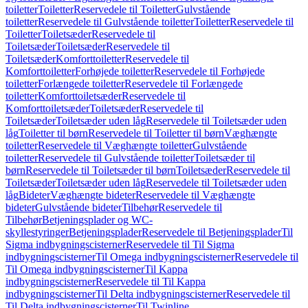
toiletter
Toiletter
Reservedele til Toiletter
Gulvstående
toiletter
Reservedele til Gulvstående toiletter
Toiletter
Reservedele til
Toiletter
Toiletsæder
Reservedele til
Toiletsæder
Toiletsæder
Reservedele til
Toiletsæder
Komforttoiletter
Reservedele til
Komforttoiletter
Forhøjede toiletter
Reservedele til Forhøjede
toiletter
Forlængede toiletter
Reservedele til Forlængede
toiletter
Komforttoiletsæder
Reservedele til
Komforttoiletsæder
Toiletsæder
Reservedele til
Toiletsæder
Toiletsæder uden låg
Reservedele til Toiletsæder uden
låg
Toiletter til børn
Reservedele til Toiletter til børn
Væghængte
toiletter
Reservedele til Væghængte toiletter
Gulvstående
toiletter
Reservedele til Gulvstående toiletter
Toiletsæder til
børn
Reservedele til Toiletsæder til børn
Toiletsæder
Reservedele til
Toiletsæder
Toiletsæder uden låg
Reservedele til Toiletsæder uden
låg
Bideter
Væghængte bideter
Reservedele til Væghængte
bideter
Gulvstående bideter
Tilbehør
Reservedele til
Tilbehør
Betjeningsplader og WC-
skyllestyringer
Betjeningsplader
Reservedele til Betjeningsplader
Til
Sigma indbygningscisterner
Reservedele til Til Sigma
indbygningscisterner
Til Omega indbygningscisterner
Reservedele til
Til Omega indbygningscisterner
Til Kappa
indbygningscisterner
Reservedele til Til Kappa
indbygningscisterner
Til Delta indbygningscisterner
Reservedele til
Til Delta indbygningscisterner
Til Twinline