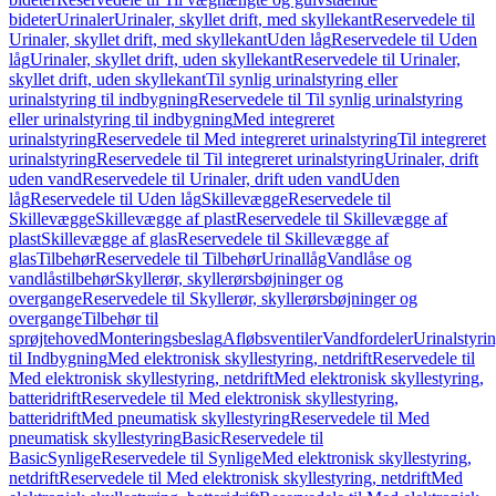
bideter
Urinaler
Urinaler, skyllet drift, med skyllekant
Reservedele til
Urinaler, skyllet drift, med skyllekant
Uden låg
Reservedele til Uden
låg
Urinaler, skyllet drift, uden skyllekant
Reservedele til Urinaler,
skyllet drift, uden skyllekant
Til synlig urinalstyring eller
urinalstyring til indbygning
Reservedele til Til synlig urinalstyring
eller urinalstyring til indbygning
Med integreret
urinalstyring
Reservedele til Med integreret urinalstyring
Til integreret
urinalstyring
Reservedele til Til integreret urinalstyring
Urinaler, drift
uden vand
Reservedele til Urinaler, drift uden vand
Uden
låg
Reservedele til Uden låg
Skillevægge
Reservedele til
Skillevægge
Skillevægge af plast
Reservedele til Skillevægge af
plast
Skillevægge af glas
Reservedele til Skillevægge af
glas
Tilbehør
Reservedele til Tilbehør
Urinallåg
Vandlåse og
vandlåstilbehør
Skyllerør, skyllerørsbøjninger og
overgange
Reservedele til Skyllerør, skyllerørsbøjninger og
overgange
Tilbehør til
sprøjtehoved
Monteringsbeslag
Afløbsventiler
Vandfordeler
Urinalstyri
til Indbygning
Med elektronisk skyllestyring, netdrift
Reservedele til
Med elektronisk skyllestyring, netdrift
Med elektronisk skyllestyring,
batteridrift
Reservedele til Med elektronisk skyllestyring,
batteridrift
Med pneumatisk skyllestyring
Reservedele til Med
pneumatisk skyllestyring
Basic
Reservedele til
Basic
Synlige
Reservedele til Synlige
Med elektronisk skyllestyring,
netdrift
Reservedele til Med elektronisk skyllestyring, netdrift
Med