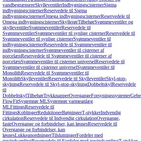
vandbegrænsere
Skylleventiler
Indbygningscisterner
Sigma
indbygningscisterner
Reservedele til Sigma
indbygningscisterner
Omega indbygningscisterner
Reservedele til
Omega indbygningscisterner
Skyllerør
Tilbehør
Svømmeventiler og
skylleventiler
Svømmeventiler
Reservedele til
Svømmeventiler
Svømmeventiler til synlige cisterner
Reservedele til
Svømmeventiler til synlige cisterner
Svømmeventiler til
indbygningscisterner
Reservedele til Svømmeventiler til
indbygningscisterner
Svømmeventiler til cisterner af
porcelæn
Reservedele til Svømmeventiler til cisterner af
porcelæn
Svømmeventiler til cisterner universel
Reservedele til
Svømmeventiler til cisterner universel
Svømmeventiler til
Monolith
Reservedele til Svømmeventiler til
Monolith
Skylleventiler
Reservedele til Skylleventiler
Skyl-stop-
skylning
Reservedele til Skyl-stop-skylning
Dobbeltskyl
Reservedele
til
Dobbeltskyl
Tilbehør
Trykknapper
Overgange
Forsyningssystemer
Geber
FlowFit
Systemrør ML
Systemrør varmeanlæg
ML
Fittings
Reservedele til
Fittings
Koblinger
Reduktioner
Bøjninger
T-stykker
Indvendig
cirkulation
Reservedele til Indvendig cirkulation
Overgange,
faste
Overgange og forbindelser, kan løsnes
Reservedele til
Overgange og forbindelser, kan
løsnes
Lukkeanordninger
Tilslutninger
Fordeler med
gevindsamling
Reservedele til Fordeler med gevindsamling
T-stykker