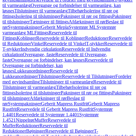
til varmeanlæg
Overgange og forbindelser til varmeanlæg, kan
løsnes
Tilslutninger til varmeanlæg
Tilbehør
Isolering til rør og
fittings
Isolering til tilslutninger
Pakninger til rør og fittings
Pakninger
til tilslutninger
Tætninger til fittings
Afdækninger til rør
Beslag til
rør
Systempakninger
Geberit Mepla
Systemrør ML
Systemrør
varmeanlæg ML
Fittings
Reservedele til
Fittings
Koblinger
Reservedele til Koblinger
Reduktioner
Reservedele
til Reduktioner
Vinkel
Reservedele til Vinkel
T-stykker
Reservedele til
T-stykker
Indvendig cirkulation
Reservedele til Indvendig
cirkulation
Overgange, faste
Reservedele til Overgange,
faste
Overgange og forbindelser, kan løsnes
Reservedele til
Overgange og forbindelser, kan
løsnes
Lukkeanordninger
Reservedele til
Lukkeanordninger
Tilslutninger
Reservedele til Tilslutninger
Fordeler
med gevindsamling
Tilslutninger til varmeanlæg
Reservedele til
Tilslutninger til varmeanlæg
Tilbehør
Isolering til rør og
fittings
Isolering til tilslutninger
Pakninger til rør og fittings
Pakninger
til tilslutninger
Afdækninger til rør
Beslag til
rør
Systempakninger
Geberit Mapress Rustfrit
Geberit Mapress
Rustfrit
Reservedele til Geberit Mapress Rustfrit
Systemrør
1.4401
Reservedele til Systemrør 1.4401
Systemrør
1.4521
Nippelrør
Muffer
Reservedele til
Muffer
Reduktioner
Reservedele til
Reduktioner
Bøjninger
Reservedele til Bøjninger
T-