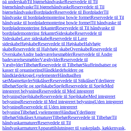
på underskab
Til hjørnehåndvaske
Reservedele til Til
hjørnehåndvaske
Til hjørnehåndvaske
Reservedele til Til
hjørnehåndvaske
Bordplader
Reservedele til Bordplader
Til
håndvaske til bordplademontering bowle formet
Reservedele til Til
håndvaske til bordplademontering bowle formet
Til håndvaske til
bordplademontering firkantet
Reservedele til Til håndvaske til
bordplademontering firkantet
Sideskabe
Reservedele til
Sideskabe
Lave sideskabe
Reservedele til Lave
sideskabe
Højskabe
Reservedele til Højskabe
Halvhøje
skabe
Reservedele til Halvhøje skabe
Overskabe
Reservedele til
Overskabe
Andre badeværelsesmøbler
Reservedele til Andre
badeværelsesmøbler
Væghylder
Reservedele til
Væghylder
Tilbehør
Reservedele til Tilbehør
Skuffeindsatser og
kasser til organisering
Håndklædeholdere og
håndklædekroge
Lyselementer
Håndtag
Ben
sæt
Magnettavler
Stikdåser
Reservedele til Stikdåser
Yderligere
tilbehør
Spejle og spejlskabe
Spejle
Reservedele til Spejle
Med
integreret belysning
Reservedele til Med integreret
belysning
Spejlskabe
Reservedele til Spejlskabe
Med integreret
belysning
Reservedele til Med integreret belysning
Uden integreret
belysning
Reservedele til Uden integreret
belysning
Tilbehør
Lyselementer
Håndtag
Yderligere
tilbehør
Stikdåser
Armaturer
Tilbehør
Reservedele til Tilbehør
Til
håndvaskarmaturer
Reservedele til Til
håndvaskarmaturer
Apparattilslutninger til vaskeplads, køkkenvask,