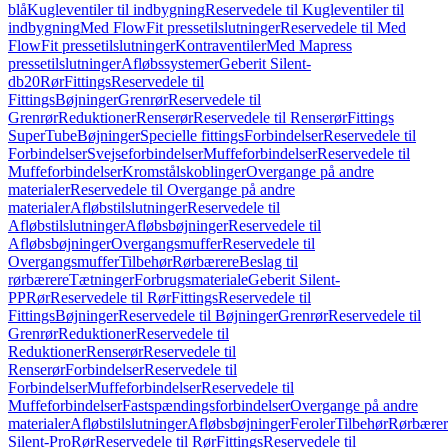
blå
Kugleventiler til indbygning
Reservedele til Kugleventiler til
indbygning
Med FlowFit pressetilslutninger
Reservedele til Med
FlowFit pressetilslutninger
Kontraventiler
Med Mapress
pressetilslutninger
Afløbssystemer
Geberit Silent-
db20
Rør
Fittings
Reservedele til
Fittings
Bøjninger
Grenrør
Reservedele til
Grenrør
Reduktioner
Renserør
Reservedele til Renserør
Fittings
SuperTube
Bøjninger
Specielle fittings
Forbindelser
Reservedele til
Forbindelser
Svejseforbindelser
Muffeforbindelser
Reservedele til
Muffeforbindelser
Kromstålskoblinger
Overgange på andre
materialer
Reservedele til Overgange på andre
materialer
Afløbstilslutninger
Reservedele til
Afløbstilslutninger
Afløbsbøjninger
Reservedele til
Afløbsbøjninger
Overgangsmuffer
Reservedele til
Overgangsmuffer
Tilbehør
Rørbærere
Beslag til
rørbærere
Tætninger
Forbrugsmateriale
Geberit Silent-
PP
Rør
Reservedele til Rør
Fittings
Reservedele til
Fittings
Bøjninger
Reservedele til Bøjninger
Grenrør
Reservedele til
Grenrør
Reduktioner
Reservedele til
Reduktioner
Renserør
Reservedele til
Renserør
Forbindelser
Reservedele til
Forbindelser
Muffeforbindelser
Reservedele til
Muffeforbindelser
Fastspændingsforbindelser
Overgange på andre
materialer
Afløbstilslutninger
Afløbsbøjninger
Feroler
Tilbehør
Rørbærer
Silent-Pro
Rør
Reservedele til Rør
Fittings
Reservedele til