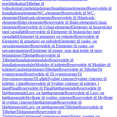
præfabrikation
Tilbehør til
lydisolering
Gipsbeklædninger
Installationselementer
Reservedele til
Installationselementer
WC-elementer
Reservedele til WC-
elementer
Håndvask-elementer
Reservedele til Håndvask-
elementer
Bidet-elementer
Reservedele til Bidet-elementer
Urinal-
elementer
Reservedele til Urinal-elementer
Elementer til brusenicher
med vægafløb
Reservedele til Elementer til brusenicher med
vægafløb
Elementer til armaturer og enheder
Reservedele til
Elementer til armaturer og enheder
Elementer til vaske- og
opvaskemaskiner
Reservedele til Elementer til vaske- og
opvaskemaskiner
Elementer til emner, som skal holde til store
belastninger
Tilbehør
Reservedele til
Tilbehør
Installationsmoduler
Reservedele til
Installationsmoduler
Moduler til toiletter
Reservedele til Moduler til
toiletter
Gipsbeklædninger
Tilbehør
Reservedele til Tilbehør
Til
systemvægge
Reservedele til Til systemvægge
Til
forsyningssystemer
Til afløb
Synlige cisterner
Synlige cisterner til
toiletter, i plast
Reservedele til Synlige cisterner til toiletter, i
plast
Påsat
Reservedele til Påsat
Højthængende
Reservedele til
Højthængende
Lavt- og højthængende
Reservedele til Lavt- og
højthængende
Skyllerør til synlige cisterner
Reservedele til Skyllerør
til synlige cisterner
Højthængende
Reservedele til
Højthængende
Lavt- og højthængende
Tilbehør
Reservedele til
Tilbehør
Tilslutninger
Reservedele til
Tilslutninger
Tætninger
Gummimanchetter
Nipler, rosetter og