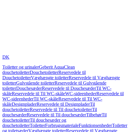
DK
Toiletter og urinaler
Geberit AquaClean
douchetoiletter
Douchetoiletter
Reservedele til
Douchetoiletter
Væghængte toiletter
Reservedele til Væghængte
toiletter
Gulvstående toiletter
Reservedele til Gulvstående
toiletter
Douchesæder
Reservedele til Douchesæder
Til WC-
skåle
Reservedele til Til WC-skåle
WC-sideenheder
Reservedele til
WC-sideenheder
Til WC-skåle
Reservedele til Til WC-
skåle
Designplader
Reservedele til Designplader
Til
douchetoiletter
Reservedele til Til douchetoiletter
Til
douchesæder
Reservedele til Til douchesæder
Tilbehør
Til
douchetoiletter
Til douchesæder og
douchetoiletter
Toiletter
Forbrugsmateriale
Funktionsenheder
Toiletter
og toiletsæder
Væghængte toiletter
Reservedele til Væghængte