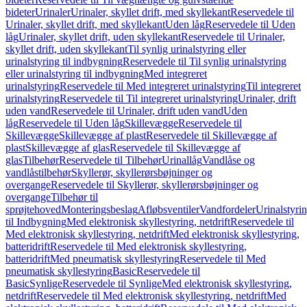
bideter
Urinaler
Urinaler, skyllet drift, med skyllekant
Reservedele til
Urinaler, skyllet drift, med skyllekant
Uden låg
Reservedele til Uden
låg
Urinaler, skyllet drift, uden skyllekant
Reservedele til Urinaler,
skyllet drift, uden skyllekant
Til synlig urinalstyring eller
urinalstyring til indbygning
Reservedele til Til synlig urinalstyring
eller urinalstyring til indbygning
Med integreret
urinalstyring
Reservedele til Med integreret urinalstyring
Til integreret
urinalstyring
Reservedele til Til integreret urinalstyring
Urinaler, drift
uden vand
Reservedele til Urinaler, drift uden vand
Uden
låg
Reservedele til Uden låg
Skillevægge
Reservedele til
Skillevægge
Skillevægge af plast
Reservedele til Skillevægge af
plast
Skillevægge af glas
Reservedele til Skillevægge af
glas
Tilbehør
Reservedele til Tilbehør
Urinallåg
Vandlåse og
vandlåstilbehør
Skyllerør, skyllerørsbøjninger og
overgange
Reservedele til Skyllerør, skyllerørsbøjninger og
overgange
Tilbehør til
sprøjtehoved
Monteringsbeslag
Afløbsventiler
Vandfordeler
Urinalstyri
til Indbygning
Med elektronisk skyllestyring, netdrift
Reservedele til
Med elektronisk skyllestyring, netdrift
Med elektronisk skyllestyring,
batteridrift
Reservedele til Med elektronisk skyllestyring,
batteridrift
Med pneumatisk skyllestyring
Reservedele til Med
pneumatisk skyllestyring
Basic
Reservedele til
Basic
Synlige
Reservedele til Synlige
Med elektronisk skyllestyring,
netdrift
Reservedele til Med elektronisk skyllestyring, netdrift
Med