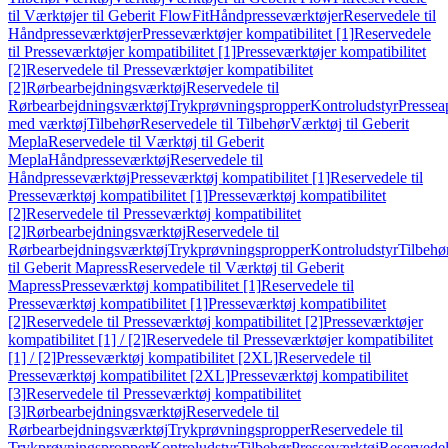
til Værktøjer til Geberit FlowFit
Håndpresseværktøjer
Reservedele til
Håndpresseværktøjer
Presseværktøjer kompatibilitet [1]
Reservedele
til Presseværktøjer kompatibilitet [1]
Presseværktøjer kompatibilitet
[2]
Reservedele til Presseværktøjer kompatibilitet
[2]
Rørbearbejdningsværktøj
Reservedele til
Rørbearbejdningsværktøj
Trykprøvningspropper
Kontroludstyr
Pressea
med værktøj
Tilbehør
Reservedele til Tilbehør
Værktøj til Geberit
Mepla
Reservedele til Værktøj til Geberit
Mepla
Håndpresseværktøj
Reservedele til
Håndpresseværktøj
Presseværktøj kompatibilitet [1]
Reservedele til
Presseværktøj kompatibilitet [1]
Presseværktøj kompatibilitet
[2]
Reservedele til Presseværktøj kompatibilitet
[2]
Rørbearbejdningsværktøj
Reservedele til
Rørbearbejdningsværktøj
Trykprøvningspropper
Kontroludstyr
Tilbehø
til Geberit Mapress
Reservedele til Værktøj til Geberit
Mapress
Presseværktøj kompatibilitet [1]
Reservedele til
Presseværktøj kompatibilitet [1]
Presseværktøj kompatibilitet
[2]
Reservedele til Presseværktøj kompatibilitet [2]
Presseværktøjer
kompatibilitet [1] / [2]
Reservedele til Presseværktøjer kompatibilitet
[1] / [2]
Presseværktøj kompatibilitet [2XL]
Reservedele til
Presseværktøj kompatibilitet [2XL]
Presseværktøj kompatibilitet
[3]
Reservedele til Presseværktøj kompatibilitet
[3]
Rørbearbejdningsværktøj
Reservedele til
Rørbearbejdningsværktøj
Trykprøvningspropper
Reservedele til
Trykprøvningspropper
Kontroludstyr
Tilbehør
Presseværktøj
Reservede