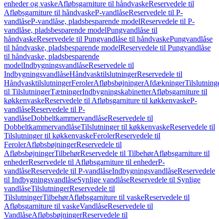
enheder og vaske
Afløbsgarniture til håndvaske
Reservedele til
Afløbsgarniture til håndvaske
P-vandlåse
Reservedele til P-
vandlåse
P-vandlåse, pladsbesparende model
Reservedele til P-
vandlåse, pladsbesparende model
Pungvandlåse til
håndvaske
Reservedele til Pungvandlåse til håndvaske
Pungvandlåse
til håndvaske, pladsbesparende model
Reservedele til Pungvandlåse
til håndvaske, pladsbesparende
model
Indbygningsvandlåse
Reservedele til
Indbygningsvandlåse
Håndvasktilslutninger
Reservedele til
Håndvasktilslutninger
Feroler
Afløbsbøjninger
Afdækninger
Tilslutning
til Tilslutninger
Tætninger
Indbygningskabinetter
Afløbsgarniture til
køkkenvaske
Reservedele til Afløbsgarniture til køkkenvaske
P-
vandlåse
Reservedele til P-
vandlåse
Dobbeltkammervandlåse
Reservedele til
Dobbeltkammervandlåse
Tilslutninger til køkkenvaske
Reservedele til
Tilslutninger til køkkenvaske
Feroler
Reservedele til
Feroler
Afløbsbøjninger
Reservedele til
Afløbsbøjninger
Tilbehør
Reservedele til Tilbehør
Afløbsgarniture til
enheder
Reservedele til Afløbsgarniture til enheder
P-
vandlåse
Reservedele til P-vandlåse
Indbygningsvandlåse
Reservedele
til Indbygningsvandlåse
Synlige vandlåse
Reservedele til Synlige
vandlåse
Tilslutninger
Reservedele til
Tilslutninger
Tilbehør
Afløbsgarniture til vaske
Reservedele til
Afløbsgarniture til vaske
Vandlåse
Reservedele til
Vandlåse
Afløbsbøjninger
Reservedele til