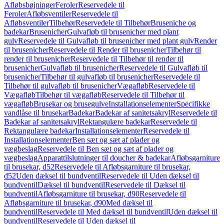
Afløbsbøjninger
Feroler
Reservedele til
Feroler
Afløbsventiler
Reservedele til
Afløbsventiler
Tilbehør
Reservedele til Tilbehør
Bruseniche og
badekar
Brusenicher
Gulvafløb til brusenicher med plant
gulv
Reservedele til Gulvafløb til brusenicher med plant gulv
Render
til brusenicher
Reservedele til Render til brusenicher
Tilbehør til
render til brusenicher
Reservedele til Tilbehør til render til
brusenicher
Gulvafløb til brusenicher
Reservedele til Gulvafløb til
brusenicher
Tilbehør til gulvafløb til brusenicher
Reservedele til
Tilbehør til gulvafløb til brusenicher
Vægafløb
Reservedele til
Vægafløb
Tilbehør til vægafløb
Reservedele til Tilbehør til
vægafløb
Brusekar og brusegulve
Installationselementer
Specifikke
vandlåse til brusekar
Badekar
Badekar af sanitetsakryl
Reservedele til
Badekar af sanitetsakryl
Rektangulære badekar
Reservedele til
Rektangulære badekar
Installationselementer
Reservedele til
Installationselementer
Ben sæt og sæt af plader og
vægbeslag
Reservedele til Ben sæt og sæt af plader og
vægbeslag
Apparattilslutninger til doucher & badekar
Afløbsgarniture
til brusekar, d52
Reservedele til Afløbsgarniture til brusekar,
d52
Uden dæksel til bundventil
Reservedele til Uden dæksel til
bundventil
Dæksel til bundventil
Reservedele til Dæksel til
bundventil
Afløbsgarniture til brusekar, d90
Reservedele til
Afløbsgarniture til brusekar, d90
Med dæksel til
bundventil
Reservedele til Med dæksel til bundventil
Uden dæksel til
bundventil
Reservedele til Uden dæksel til