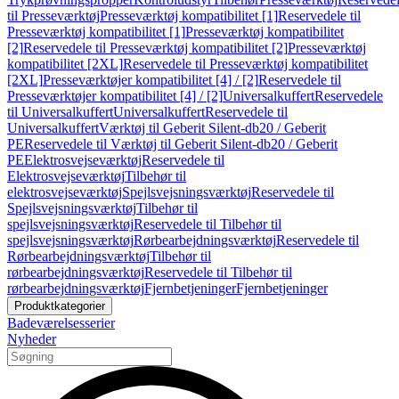
til Presseværktøj
Presseværktøj kompatibilitet [1]
Reservedele til
Presseværktøj kompatibilitet [1]
Presseværktøj kompatibilitet
[2]
Reservedele til Presseværktøj kompatibilitet [2]
Presseværktøj
kompatibilitet [2XL]
Reservedele til Presseværktøj kompatibilitet
[2XL]
Presseværktøjer kompatibilitet [4] / [2]
Reservedele til
Presseværktøjer kompatibilitet [4] / [2]
Universalkuffert
Reservedele
til Universalkuffert
Universalkuffert
Reservedele til
Universalkuffert
Værktøj til Geberit Silent-db20 / Geberit
PE
Reservedele til Værktøj til Geberit Silent-db20 / Geberit
PE
Elektrosvejseværktøj
Reservedele til
Elektrosvejseværktøj
Tilbehør til
elektrosvejseværktøj
Spejlsvejsningsværktøj
Reservedele til
Spejlsvejsningsværktøj
Tilbehør til
spejlsvejsningsværktøj
Reservedele til Tilbehør til
spejlsvejsningsværktøj
Rørbearbejdningsværktøj
Reservedele til
Rørbearbejdningsværktøj
Tilbehør til
rørbearbejdningsværktøj
Reservedele til Tilbehør til
rørbearbejdningsværktøj
Fjernbetjeninger
Fjernbetjeninger
Produktkategorier
Badeværelsesserier
Nyheder