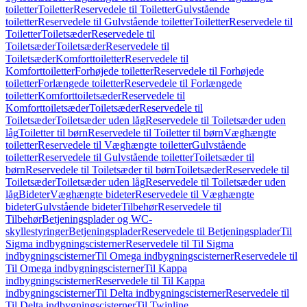
toiletter
Toiletter
Reservedele til Toiletter
Gulvstående
toiletter
Reservedele til Gulvstående toiletter
Toiletter
Reservedele til
Toiletter
Toiletsæder
Reservedele til
Toiletsæder
Toiletsæder
Reservedele til
Toiletsæder
Komforttoiletter
Reservedele til
Komforttoiletter
Forhøjede toiletter
Reservedele til Forhøjede
toiletter
Forlængede toiletter
Reservedele til Forlængede
toiletter
Komforttoiletsæder
Reservedele til
Komforttoiletsæder
Toiletsæder
Reservedele til
Toiletsæder
Toiletsæder uden låg
Reservedele til Toiletsæder uden
låg
Toiletter til børn
Reservedele til Toiletter til børn
Væghængte
toiletter
Reservedele til Væghængte toiletter
Gulvstående
toiletter
Reservedele til Gulvstående toiletter
Toiletsæder til
børn
Reservedele til Toiletsæder til børn
Toiletsæder
Reservedele til
Toiletsæder
Toiletsæder uden låg
Reservedele til Toiletsæder uden
låg
Bideter
Væghængte bideter
Reservedele til Væghængte
bideter
Gulvstående bideter
Tilbehør
Reservedele til
Tilbehør
Betjeningsplader og WC-
skyllestyringer
Betjeningsplader
Reservedele til Betjeningsplader
Til
Sigma indbygningscisterner
Reservedele til Til Sigma
indbygningscisterner
Til Omega indbygningscisterner
Reservedele til
Til Omega indbygningscisterner
Til Kappa
indbygningscisterner
Reservedele til Til Kappa
indbygningscisterner
Til Delta indbygningscisterner
Reservedele til
Til Delta indbygningscisterner
Til Twinline