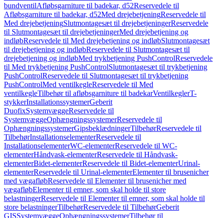
bundventil
Afløbsgarniture til badekar, d52
Reservedele til
Afløbsgarniture til badekar, d52
Med drejebetjening
Reservedele til
Med drejebetjening
Slutmontagesæt til drejebetjeninger
Reservedele
til Slutmontagesæt til drejebetjeninger
Med drejebetjening og
indløb
Reservedele til Med drejebetjening og indløb
Slutmontagesæt
til drejebetjening og indløb
Reservedele til Slutmontagesæt til
drejebetjening og indløb
Med trykbetjening PushControl
Reservedele
til Med trykbetjening PushControl
Slutmontagesæt til trykbetjening
PushControl
Reservedele til Slutmontagesæt til trykbetjening
PushControl
Med ventilkegle
Reservedele til Med
ventilkegle
Tilbehør til afløbsgarniture til badekar
Ventilkegler
T-
stykker
Installationssystemer
Geberit
Duofix
Systemvægge
Reservedele til
Systemvægge
Ophængningssystemer
Reservedele til
Ophængningssystemer
Gipsbeklædninger
Tilbehør
Reservedele til
Tilbehør
Installationselementer
Reservedele til
Installationselementer
WC-elementer
Reservedele til WC-
elementer
Håndvask-elementer
Reservedele til Håndvask-
elementer
Bidet-elementer
Reservedele til Bidet-elementer
Urinal-
elementer
Reservedele til Urinal-elementer
Elementer til brusenicher
med vægafløb
Reservedele til Elementer til brusenicher med
vægafløb
Elementer til emner, som skal holde til store
belastninger
Reservedele til Elementer til emner, som skal holde til
store belastninger
Tilbehør
Reservedele til Tilbehør
Geberit
GIS
Systemvægge
Ophængningssystemer
Tilbehør til