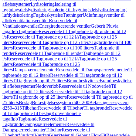
afløbssystemer
Lydisolering
Isolering til
bygningsdelslydisolering
Isolering til bygningsdelslydisolering og
luftlydsisolering
Fugtbeskyttelse
Tætninger
Udluftningsventiler til
afløb
Ventilationsventiler
Reservedele til
Ventilationsventiler
Energireducerende ventiler
Geberit Pluvia
tagafløb
Tagbrønde
Reservedele til Tagbrønde
Tagbrønde op til 12
l/s
Reservedele til Tagbrønde op til 12 l/s
Tagbrønde op til 25
liter/s
Reservedele til Tagbrønde op til 25 liter/s
Tagbrønde op til 100
liter/s
Reservedele til Tagbrønde op til 100 liter/s
Tagbrønde til
render
Reservedele til Tagbrønde til render
Tagbrønde op til 12
l/s
Reservedele til Tagbrønde op til 12 l/s
Tagbrønde op til 25
liter/s
Reservedele til Tagbrønde op til 25
liter/s
Dampspærreelementer
Reservedele til Dampspærreelementer
Til
tagbrønde op til 12 liter/s
Reservedele til Til tagbrønde op til 12
liter/s
Til tagbrønde op til 25 liter/s
Brandbeskyttelse
Brandbeskyttelse
til afløbssystemer
Nødoverløb
Reservedele til Nødoverløb
Til
tagbrønde op til 12 liter/s
Reservedele til Til tagbrønde op til 12
liter/s
Til tagbrønde op til 25 liter/s
Reservedele til Til tagbrønde op til
25 liter/s
Beslag
Befæstigelsessystem d40–200
Befæstigelsessystem
d250–315
Tilbehør
Reservedele til Tilbehør
Til tagbrønde
Reservedele
til Til tagbrønde
Til beslag
Konventionelle
tagafløb
Tagbrønde
Reservedele til
Tagbrønde
Dampspærreelementer
Reservedele til
Dampspærreelementer
Tilbehør
Reservedele til
Tilbehør
Værktøj
Værktøj
Værktøjer til Geberit FlowFit
Reservedele