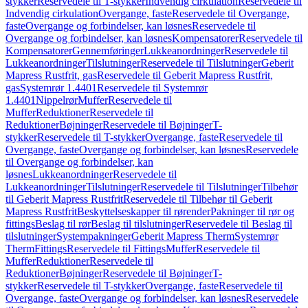
stykker
Reservedele til T-stykker
Indvendig cirkulation
Reservedele til
Indvendig cirkulation
Overgange, faste
Reservedele til Overgange,
faste
Overgange og forbindelser, kan løsnes
Reservedele til
Overgange og forbindelser, kan løsnes
Kompensatorer
Reservedele til
Kompensatorer
Gennemføringer
Lukkeanordninger
Reservedele til
Lukkeanordninger
Tilslutninger
Reservedele til Tilslutninger
Geberit
Mapress Rustfrit, gas
Reservedele til Geberit Mapress Rustfrit,
gas
Systemrør 1.4401
Reservedele til Systemrør
1.4401
Nippelrør
Muffer
Reservedele til
Muffer
Reduktioner
Reservedele til
Reduktioner
Bøjninger
Reservedele til Bøjninger
T-
stykker
Reservedele til T-stykker
Overgange, faste
Reservedele til
Overgange, faste
Overgange og forbindelser, kan løsnes
Reservedele
til Overgange og forbindelser, kan
løsnes
Lukkeanordninger
Reservedele til
Lukkeanordninger
Tilslutninger
Reservedele til Tilslutninger
Tilbehør
til Geberit Mapress Rustfrit
Reservedele til Tilbehør til Geberit
Mapress Rustfrit
Beskyttelseskapper til rørender
Pakninger til rør og
fittings
Beslag til rør
Beslag til tilslutninger
Reservedele til Beslag til
tilslutninger
Systempakninger
Geberit Mapress Therm
Systemrør
Therm
Fittings
Reservedele til Fittings
Muffer
Reservedele til
Muffer
Reduktioner
Reservedele til
Reduktioner
Bøjninger
Reservedele til Bøjninger
T-
stykker
Reservedele til T-stykker
Overgange, faste
Reservedele til
Overgange, faste
Overgange og forbindelser, kan løsnes
Reservedele