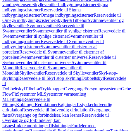
vandbegrænsere
Skylleventiler
Indbygningscisterner
Sigma
indbygningscisterner
Reservedele til Sigma
indbygningscisterner
Omega indbygningscisterner
Reservedele til
Omega indbygningscisterner
Skyllerør
Tilbehør
Svømmeventiler og
skylleventiler
Svømmeventiler
Reservedele til
Svømmeventiler
Svømmeventiler til synlige cisterner
Reservedele til
Svømmeventiler til synlige cisterner
Svømmeventiler til
indbygningscisterner
Reservedele til Svømmeventiler til
indbygningscisterner
Svømmeventiler til cisterner af
porcelæn
Reservedele til Svømmeventiler til cisterner af
porcelæn
Svømmeventiler til cisterner universel
Reservedele til
Svømmeventiler til cisterner universel
Svømmeventiler til
Monolith
Reservedele til Svømmeventiler til
Monolith
Skylleventiler
Reservedele til Skylleventiler
Skyl-stop-
skylning
Reservedele til Skyl-stop-skylning
Dobbeltskyl
Reservedele
til
Dobbeltskyl
Tilbehør
Trykknapper
Overgange
Forsyningssystemer
Geber
FlowFit
Systemrør ML
Systemrør varmeanlæg
ML
Fittings
Reservedele til
Fittings
Koblinger
Reduktioner
Bøjninger
T-stykker
Indvendig
cirkulation
Reservedele til Indvendig cirkulation
Overgange,
faste
Overgange og forbindelser, kan løsnes
Reservedele til
Overgange og forbindelser, kan
løsnes
Lukkeanordninger
Tilslutninger
Fordeler med
gevindsamling
Reservedele til Fordeler med gevindsamling
T-stykker