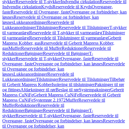
stykker
Reservedele til T-stykker
Indvendig cirkulation
Reservedele til
Indvendig cirkulation
Kryds
Reservedele til Kryds
Overgange,
faste
Reservedele til Overgange, faste
Overgange og forbindelser, kan
løsnes
Reservedele til Overgange og forbindelser, kan
løsnes
Lukkeanordninger
Reservedele til
Lukkeanordninger
Tilslutninger
Reservedele til Tilslutninger
T-stykker
til varmeanlæg
Reservedele til T-stykker til varmeanlæg
Tilslutninger
til varmeanlæg
Reservedele til Tilslutninger til varmeanlæg
Geberit
Mapress Kobber, gas
Reservedele til Geberit Mapress Kobber,
gas
Muffer
Reservedele til Muffer
Reduktioner
Reservedele til
Reduktioner
Bøjninger
Reservedele til Bøjninger
T-
stykker
Reservedele til T-stykker
Overgange, faste
Reservedele til
Overgange, faste
Overgange og forbindelser, kan løsnes
Reservedele
til Overgange og forbindelser, kan
løsnes
Lukkeanordninger
Reservedele til
Lukkeanordninger
Tilslutninger
Reservedele til Tilslutninger
Tilbehør
til Geberit Mapress Kobber
Isolering til tilslutninger
Pakninger til rør
og fittings
Afdækninger til rør
Beslag til rør
Systempakninger
Geberit
Mapress CuNiFe
Geberit Mapress CuNiFe
Reservedele til Geberit
Mapress CuNiFe
Systemrør 2.1972
Muffer
Reservedele til
Muffer
Reduktioner
Reservedele til
Reduktioner
Bøjninger
Reservedele til Bøjninger
T-
stykker
Reservedele til T-stykker
Overgange, faste
Reservedele til
Overgange, faste
Overgange og forbindelser, kan løsnes
Reservedele
til Overgange og forbindelser, kan