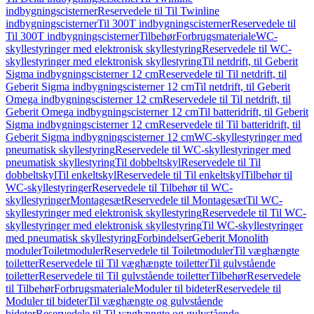
indbygningscisterner
Reservedele til Til Twinline
indbygningscisterner
Til 300T indbygningscisterner
Reservedele til
Til 300T indbygningscisterner
Tilbehør
Forbrugsmateriale
WC-
skyllestyringer med elektronisk skyllestyring
Reservedele til WC-
skyllestyringer med elektronisk skyllestyring
Til netdrift, til Geberit
Sigma indbygningscisterner 12 cm
Reservedele til Til netdrift, til
Geberit Sigma indbygningscisterner 12 cm
Til netdrift, til Geberit
Omega indbygningscisterner 12 cm
Reservedele til Til netdrift, til
Geberit Omega indbygningscisterner 12 cm
Til batteridrift, til Geberit
Sigma indbygningscisterner 12 cm
Reservedele til Til batteridrift, til
Geberit Sigma indbygningscisterner 12 cm
WC-skyllestyringer med
pneumatisk skyllestyring
Reservedele til WC-skyllestyringer med
pneumatisk skyllestyring
Til dobbeltskyl
Reservedele til Til
dobbeltskyl
Til enkeltskyl
Reservedele til Til enkeltskyl
Tilbehør til
WC-skyllestyringer
Reservedele til Tilbehør til WC-
skyllestyringer
Montagesæt
Reservedele til Montagesæt
Til WC-
skyllestyringer med elektronisk skyllestyring
Reservedele til Til WC-
skyllestyringer med elektronisk skyllestyring
Til WC-skyllestyringer
med pneumatisk skyllestyring
Forbindelser
Geberit Monolith
moduler
Toiletmoduler
Reservedele til Toiletmoduler
Til væghængte
toiletter
Reservedele til Til væghængte toiletter
Til gulvstående
toiletter
Reservedele til Til gulvstående toiletter
Tilbehør
Reservedele
til Tilbehør
Forbrugsmateriale
Moduler til bideter
Reservedele til
Moduler til bideter
Til væghængte og gulvstående
bideter
Reservedele til Til væghængte og gulvstående