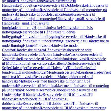
og møbler
Håndvaske
Håndvaske
Reservedele til
Håndvaske
Dobbeltvaske
Reservedele til Dobbeltvaske
Håndvaske til
montering på underskab
Reservedele til Håndvaske til montering på
underskab
Håndvaske til bordplademontering
Reservedele til
Håndvaske til bordplademontering
Håndvaske, små
Reservedele til
Håndvaske, små
Håndvaske til
bordplademontering
Hjørnehåndvaske
Håndvaske til delvis
indbygning
Reservedele til Håndvaske til delvis
indbygning
Håndvaske til indbygning
Reservedele til Håndvaske til
indbygning
Håndvaske til underlimning
Reservedele til Håndvaske til
underlimning
Hjørnehåndvaske
Håndvaske model
Comfort
Håndvaske til børn
Håndvaske
Vaskerender
Andre
håndvaske
Reservedele til Andre håndvaske
Vaske
Reservedele til
Vaske
Vaske
Reservedele til Vaske
Multifunktionel vask
Reservedele
til Multifunktionel vask
Gipsvaske
Tilbehør
Søjler
Reservedele til
Søjler
Halvsøjler
Reservedele til Halvsøjler
Tilbehør
Dæksel til
bundventil
Håndklædeholder
Monteringsbeslag
Dekorationsplader
Vægh
med små håndvaske
Reservedele til Møbelpakker med små
håndvaske
Møbelpakker med håndvaske til montering på
underskab
Reservedele til Møbelpakker med håndvaske til montering
på underskab
Badeværelsesmøbler
Underskabe
Reservedele til
Underskabe
Til håndvaske
Reservedele til Til håndvaske
Til
håndvaske
Reservedele til Til håndvaske
Til
dobbeltvaske
Reservedele til Til dobbeltvaske
Til håndvaske til
montering på underskab
Reservedele til Til håndvaske til montering