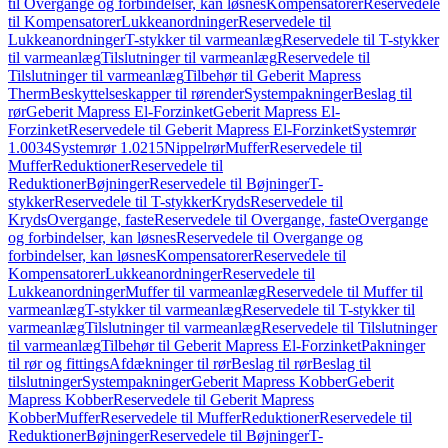
til Overgange og forbindelser, kan løsnes
Kompensatorer
Reservedele
til Kompensatorer
Lukkeanordninger
Reservedele til
Lukkeanordninger
T-stykker til varmeanlæg
Reservedele til T-stykker
til varmeanlæg
Tilslutninger til varmeanlæg
Reservedele til
Tilslutninger til varmeanlæg
Tilbehør til Geberit Mapress
Therm
Beskyttelseskapper til rørender
Systempakninger
Beslag til
rør
Geberit Mapress El-Forzinket
Geberit Mapress El-
Forzinket
Reservedele til Geberit Mapress El-Forzinket
Systemrør
1.0034
Systemrør 1.0215
Nippelrør
Muffer
Reservedele til
Muffer
Reduktioner
Reservedele til
Reduktioner
Bøjninger
Reservedele til Bøjninger
T-
stykker
Reservedele til T-stykker
Kryds
Reservedele til
Kryds
Overgange, faste
Reservedele til Overgange, faste
Overgange
og forbindelser, kan løsnes
Reservedele til Overgange og
forbindelser, kan løsnes
Kompensatorer
Reservedele til
Kompensatorer
Lukkeanordninger
Reservedele til
Lukkeanordninger
Muffer til varmeanlæg
Reservedele til Muffer til
varmeanlæg
T-stykker til varmeanlæg
Reservedele til T-stykker til
varmeanlæg
Tilslutninger til varmeanlæg
Reservedele til Tilslutninger
til varmeanlæg
Tilbehør til Geberit Mapress El-Forzinket
Pakninger
til rør og fittings
Afdækninger til rør
Beslag til rør
Beslag til
tilslutninger
Systempakninger
Geberit Mapress Kobber
Geberit
Mapress Kobber
Reservedele til Geberit Mapress
Kobber
Muffer
Reservedele til Muffer
Reduktioner
Reservedele til
Reduktioner
Bøjninger
Reservedele til Bøjninger
T-