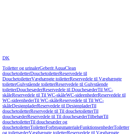
DK
Toiletter og urinaler
Geberit AquaClean
douchetoiletter
Douchetoiletter
Reservedele til
Douchetoiletter
Væghængte toiletter
Reservedele til Væghængte
toiletter
Gulvstående toiletter
Reservedele til Gulvstående
toiletter
Douchesæder
Reservedele til Douchesæder
Til WC-
skåle
Reservedele til Til WC-skåle
WC-sideenheder
Reservedele til
WC-sideenheder
Til WC-skåle
Reservedele til Til WC-
skåle
Designplader
Reservedele til Designplader
Til
douchetoiletter
Reservedele til Til douchetoiletter
Til
douchesæder
Reservedele til Til douchesæder
Tilbehør
Til
douchetoiletter
Til douchesæder og
douchetoiletter
Toiletter
Forbrugsmateriale
Funktionsenheder
Toiletter
og toiletsæder
Væghængte toiletter
Reservedele til Væghængte