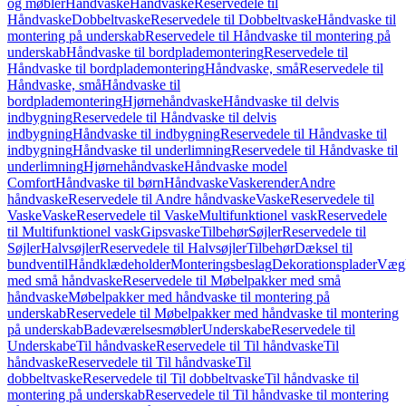
og møbler
Håndvaske
Håndvaske
Reservedele til
Håndvaske
Dobbeltvaske
Reservedele til Dobbeltvaske
Håndvaske til
montering på underskab
Reservedele til Håndvaske til montering på
underskab
Håndvaske til bordplademontering
Reservedele til
Håndvaske til bordplademontering
Håndvaske, små
Reservedele til
Håndvaske, små
Håndvaske til
bordplademontering
Hjørnehåndvaske
Håndvaske til delvis
indbygning
Reservedele til Håndvaske til delvis
indbygning
Håndvaske til indbygning
Reservedele til Håndvaske til
indbygning
Håndvaske til underlimning
Reservedele til Håndvaske til
underlimning
Hjørnehåndvaske
Håndvaske model
Comfort
Håndvaske til børn
Håndvaske
Vaskerender
Andre
håndvaske
Reservedele til Andre håndvaske
Vaske
Reservedele til
Vaske
Vaske
Reservedele til Vaske
Multifunktionel vask
Reservedele
til Multifunktionel vask
Gipsvaske
Tilbehør
Søjler
Reservedele til
Søjler
Halvsøjler
Reservedele til Halvsøjler
Tilbehør
Dæksel til
bundventil
Håndklædeholder
Monteringsbeslag
Dekorationsplader
Vægh
med små håndvaske
Reservedele til Møbelpakker med små
håndvaske
Møbelpakker med håndvaske til montering på
underskab
Reservedele til Møbelpakker med håndvaske til montering
på underskab
Badeværelsesmøbler
Underskabe
Reservedele til
Underskabe
Til håndvaske
Reservedele til Til håndvaske
Til
håndvaske
Reservedele til Til håndvaske
Til
dobbeltvaske
Reservedele til Til dobbeltvaske
Til håndvaske til
montering på underskab
Reservedele til Til håndvaske til montering