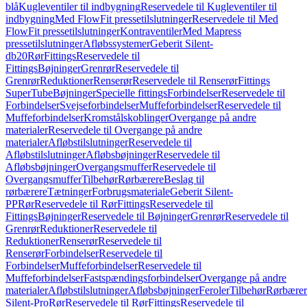
blå
Kugleventiler til indbygning
Reservedele til Kugleventiler til
indbygning
Med FlowFit pressetilslutninger
Reservedele til Med
FlowFit pressetilslutninger
Kontraventiler
Med Mapress
pressetilslutninger
Afløbssystemer
Geberit Silent-
db20
Rør
Fittings
Reservedele til
Fittings
Bøjninger
Grenrør
Reservedele til
Grenrør
Reduktioner
Renserør
Reservedele til Renserør
Fittings
SuperTube
Bøjninger
Specielle fittings
Forbindelser
Reservedele til
Forbindelser
Svejseforbindelser
Muffeforbindelser
Reservedele til
Muffeforbindelser
Kromstålskoblinger
Overgange på andre
materialer
Reservedele til Overgange på andre
materialer
Afløbstilslutninger
Reservedele til
Afløbstilslutninger
Afløbsbøjninger
Reservedele til
Afløbsbøjninger
Overgangsmuffer
Reservedele til
Overgangsmuffer
Tilbehør
Rørbærere
Beslag til
rørbærere
Tætninger
Forbrugsmateriale
Geberit Silent-
PP
Rør
Reservedele til Rør
Fittings
Reservedele til
Fittings
Bøjninger
Reservedele til Bøjninger
Grenrør
Reservedele til
Grenrør
Reduktioner
Reservedele til
Reduktioner
Renserør
Reservedele til
Renserør
Forbindelser
Reservedele til
Forbindelser
Muffeforbindelser
Reservedele til
Muffeforbindelser
Fastspændingsforbindelser
Overgange på andre
materialer
Afløbstilslutninger
Afløbsbøjninger
Feroler
Tilbehør
Rørbærer
Silent-Pro
Rør
Reservedele til Rør
Fittings
Reservedele til