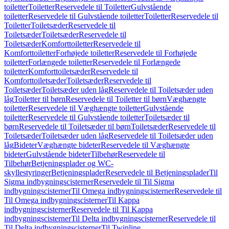
toiletter
Toiletter
Reservedele til Toiletter
Gulvstående
toiletter
Reservedele til Gulvstående toiletter
Toiletter
Reservedele til
Toiletter
Toiletsæder
Reservedele til
Toiletsæder
Toiletsæder
Reservedele til
Toiletsæder
Komforttoiletter
Reservedele til
Komforttoiletter
Forhøjede toiletter
Reservedele til Forhøjede
toiletter
Forlængede toiletter
Reservedele til Forlængede
toiletter
Komforttoiletsæder
Reservedele til
Komforttoiletsæder
Toiletsæder
Reservedele til
Toiletsæder
Toiletsæder uden låg
Reservedele til Toiletsæder uden
låg
Toiletter til børn
Reservedele til Toiletter til børn
Væghængte
toiletter
Reservedele til Væghængte toiletter
Gulvstående
toiletter
Reservedele til Gulvstående toiletter
Toiletsæder til
børn
Reservedele til Toiletsæder til børn
Toiletsæder
Reservedele til
Toiletsæder
Toiletsæder uden låg
Reservedele til Toiletsæder uden
låg
Bideter
Væghængte bideter
Reservedele til Væghængte
bideter
Gulvstående bideter
Tilbehør
Reservedele til
Tilbehør
Betjeningsplader og WC-
skyllestyringer
Betjeningsplader
Reservedele til Betjeningsplader
Til
Sigma indbygningscisterner
Reservedele til Til Sigma
indbygningscisterner
Til Omega indbygningscisterner
Reservedele til
Til Omega indbygningscisterner
Til Kappa
indbygningscisterner
Reservedele til Til Kappa
indbygningscisterner
Til Delta indbygningscisterner
Reservedele til
Til Delta indbygningscisterner
Til Twinline