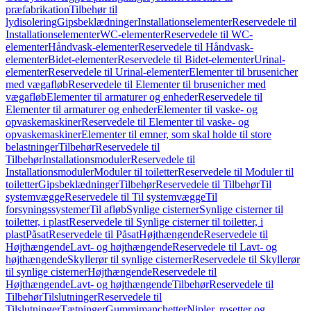
præfabrikation
Tilbehør til
lydisolering
Gipsbeklædninger
Installationselementer
Reservedele til
Installationselementer
WC-elementer
Reservedele til WC-
elementer
Håndvask-elementer
Reservedele til Håndvask-
elementer
Bidet-elementer
Reservedele til Bidet-elementer
Urinal-
elementer
Reservedele til Urinal-elementer
Elementer til brusenicher
med vægafløb
Reservedele til Elementer til brusenicher med
vægafløb
Elementer til armaturer og enheder
Reservedele til
Elementer til armaturer og enheder
Elementer til vaske- og
opvaskemaskiner
Reservedele til Elementer til vaske- og
opvaskemaskiner
Elementer til emner, som skal holde til store
belastninger
Tilbehør
Reservedele til
Tilbehør
Installationsmoduler
Reservedele til
Installationsmoduler
Moduler til toiletter
Reservedele til Moduler til
toiletter
Gipsbeklædninger
Tilbehør
Reservedele til Tilbehør
Til
systemvægge
Reservedele til Til systemvægge
Til
forsyningssystemer
Til afløb
Synlige cisterner
Synlige cisterner til
toiletter, i plast
Reservedele til Synlige cisterner til toiletter, i
plast
Påsat
Reservedele til Påsat
Højthængende
Reservedele til
Højthængende
Lavt- og højthængende
Reservedele til Lavt- og
højthængende
Skyllerør til synlige cisterner
Reservedele til Skyllerør
til synlige cisterner
Højthængende
Reservedele til
Højthængende
Lavt- og højthængende
Tilbehør
Reservedele til
Tilbehør
Tilslutninger
Reservedele til
Tilslutninger
Tætninger
Gummimanchetter
Nipler, rosetter og