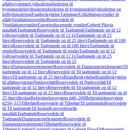
afløbssystemer
Lydisolering
Isolering til
bygningsdelslydisolering
Isolering til bygningsdelslydisolering og
luftlydsisolering
Fugtbeskyttelse
Tætninger
Udluftningsventiler til
afløb
Ventilationsventiler
Reservedele til
Ventilationsventiler
Energireducerende ventiler
Geberit Pluvia
tagafløb
Tagbrønde
Reservedele til Tagbrønde
Tagbrønde op til 12
l/s
Reservedele til Tagbrønde op til 12 l/s
Tagbrønde op til 25
liter/s
Reservedele til Tagbrønde op til 25 liter/s
Tagbrønde op til 100
liter/s
Reservedele til Tagbrønde op til 100 liter/s
Tagbrønde til
render
Reservedele til Tagbrønde til render
Tagbrønde op til 12
l/s
Reservedele til Tagbrønde op til 12 l/s
Tagbrønde op til 25
liter/s
Reservedele til Tagbrønde op til 25
liter/s
Dampspærreelementer
Reservedele til Dampspærreelementer
Til
tagbrønde op til 12 liter/s
Reservedele til Til tagbrønde op til 12
liter/s
Til tagbrønde op til 25 liter/s
Brandbeskyttelse
Brandbeskyttelse
til afløbssystemer
Nødoverløb
Reservedele til Nødoverløb
Til
tagbrønde op til 12 liter/s
Reservedele til Til tagbrønde op til 12
liter/s
Til tagbrønde op til 25 liter/s
Reservedele til Til tagbrønde op til
25 liter/s
Beslag
Befæstigelsessystem d40–200
Befæstigelsessystem
d250–315
Tilbehør
Reservedele til Tilbehør
Til tagbrønde
Reservedele
til Til tagbrønde
Til beslag
Konventionelle
tagafløb
Tagbrønde
Reservedele til
Tagbrønde
Dampspærreelementer
Reservedele til
Dampspærreelementer
Tilbehør
Reservedele til
Tilbehør
Værktøj
Værktøj
Værktøjer til Geberit FlowFit
Reservedele