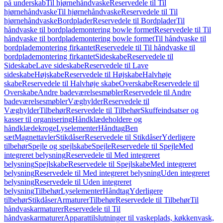
på underskab
Til hjørnehåndvaske
Reservedele til Til
hjørnehåndvaske
Til hjørnehåndvaske
Reservedele til Til
hjørnehåndvaske
Bordplader
Reservedele til Bordplader
Til
håndvaske til bordplademontering bowle formet
Reservedele til Til
håndvaske til bordplademontering bowle formet
Til håndvaske til
bordplademontering firkantet
Reservedele til Til håndvaske til
bordplademontering firkantet
Sideskabe
Reservedele til
Sideskabe
Lave sideskabe
Reservedele til Lave
sideskabe
Højskabe
Reservedele til Højskabe
Halvhøje
skabe
Reservedele til Halvhøje skabe
Overskabe
Reservedele til
Overskabe
Andre badeværelsesmøbler
Reservedele til Andre
badeværelsesmøbler
Væghylder
Reservedele til
Væghylder
Tilbehør
Reservedele til Tilbehør
Skuffeindsatser og
kasser til organisering
Håndklædeholdere og
håndklædekroge
Lyselementer
Håndtag
Ben
sæt
Magnettavler
Stikdåser
Reservedele til Stikdåser
Yderligere
tilbehør
Spejle og spejlskabe
Spejle
Reservedele til Spejle
Med
integreret belysning
Reservedele til Med integreret
belysning
Spejlskabe
Reservedele til Spejlskabe
Med integreret
belysning
Reservedele til Med integreret belysning
Uden integreret
belysning
Reservedele til Uden integreret
belysning
Tilbehør
Lyselementer
Håndtag
Yderligere
tilbehør
Stikdåser
Armaturer
Tilbehør
Reservedele til Tilbehør
Til
håndvaskarmaturer
Reservedele til Til
håndvaskarmaturer
Apparattilslutninger til vaskeplads, køkkenvask,