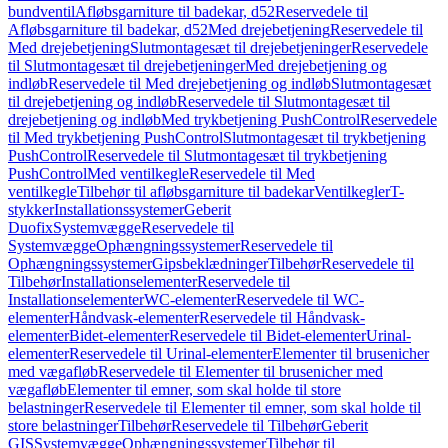
bundventil
Afløbsgarniture til badekar, d52
Reservedele til
Afløbsgarniture til badekar, d52
Med drejebetjening
Reservedele til
Med drejebetjening
Slutmontagesæt til drejebetjeninger
Reservedele
til Slutmontagesæt til drejebetjeninger
Med drejebetjening og
indløb
Reservedele til Med drejebetjening og indløb
Slutmontagesæt
til drejebetjening og indløb
Reservedele til Slutmontagesæt til
drejebetjening og indløb
Med trykbetjening PushControl
Reservedele
til Med trykbetjening PushControl
Slutmontagesæt til trykbetjening
PushControl
Reservedele til Slutmontagesæt til trykbetjening
PushControl
Med ventilkegle
Reservedele til Med
ventilkegle
Tilbehør til afløbsgarniture til badekar
Ventilkegler
T-
stykker
Installationssystemer
Geberit
Duofix
Systemvægge
Reservedele til
Systemvægge
Ophængningssystemer
Reservedele til
Ophængningssystemer
Gipsbeklædninger
Tilbehør
Reservedele til
Tilbehør
Installationselementer
Reservedele til
Installationselementer
WC-elementer
Reservedele til WC-
elementer
Håndvask-elementer
Reservedele til Håndvask-
elementer
Bidet-elementer
Reservedele til Bidet-elementer
Urinal-
elementer
Reservedele til Urinal-elementer
Elementer til brusenicher
med vægafløb
Reservedele til Elementer til brusenicher med
vægafløb
Elementer til emner, som skal holde til store
belastninger
Reservedele til Elementer til emner, som skal holde til
store belastninger
Tilbehør
Reservedele til Tilbehør
Geberit
GIS
Systemvægge
Ophængningssystemer
Tilbehør til