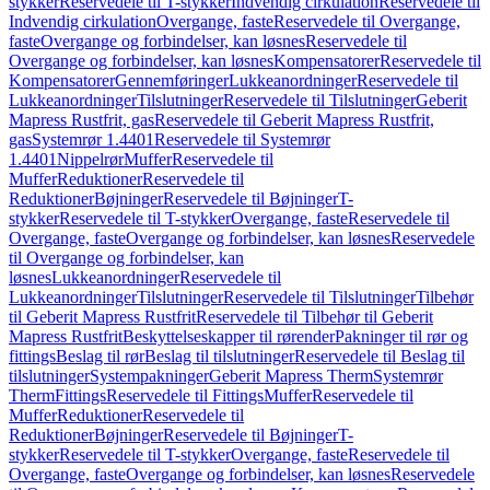
stykker
Reservedele til T-stykker
Indvendig cirkulation
Reservedele til
Indvendig cirkulation
Overgange, faste
Reservedele til Overgange,
faste
Overgange og forbindelser, kan løsnes
Reservedele til
Overgange og forbindelser, kan løsnes
Kompensatorer
Reservedele til
Kompensatorer
Gennemføringer
Lukkeanordninger
Reservedele til
Lukkeanordninger
Tilslutninger
Reservedele til Tilslutninger
Geberit
Mapress Rustfrit, gas
Reservedele til Geberit Mapress Rustfrit,
gas
Systemrør 1.4401
Reservedele til Systemrør
1.4401
Nippelrør
Muffer
Reservedele til
Muffer
Reduktioner
Reservedele til
Reduktioner
Bøjninger
Reservedele til Bøjninger
T-
stykker
Reservedele til T-stykker
Overgange, faste
Reservedele til
Overgange, faste
Overgange og forbindelser, kan løsnes
Reservedele
til Overgange og forbindelser, kan
løsnes
Lukkeanordninger
Reservedele til
Lukkeanordninger
Tilslutninger
Reservedele til Tilslutninger
Tilbehør
til Geberit Mapress Rustfrit
Reservedele til Tilbehør til Geberit
Mapress Rustfrit
Beskyttelseskapper til rørender
Pakninger til rør og
fittings
Beslag til rør
Beslag til tilslutninger
Reservedele til Beslag til
tilslutninger
Systempakninger
Geberit Mapress Therm
Systemrør
Therm
Fittings
Reservedele til Fittings
Muffer
Reservedele til
Muffer
Reduktioner
Reservedele til
Reduktioner
Bøjninger
Reservedele til Bøjninger
T-
stykker
Reservedele til T-stykker
Overgange, faste
Reservedele til
Overgange, faste
Overgange og forbindelser, kan løsnes
Reservedele