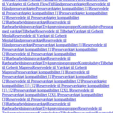
til Værktøjer til Geberit FlowFit
Håndpresseværktøjer
Reservedele til
Håndpresseværktøjer
Presseværktøjer kompatibilitet [1]
Reservedele
til Presseværktøjer kompatibilitet [1]
Presseværktøjer kompatibilitet
[2]
Reservedele til Presseværktøjer kompatibilitet
[2]
Rørbearbejdningsværktøj
Reservedele til
Rørbearbejdningsværktøj
Trykprøvningspropper
Kontroludstyr
Pressea
med værktøj
Tilbehør
Reservedele til Tilbehør
Værktøj til Geberit
Mepla
Reservedele til Værktøj til Geberit
Mepla
Håndpresseværktøj
Reservedele til
Håndpresseværktøj
Presseværktøj kompatibilitet [1]
Reservedele til
Presseværktøj kompatibilitet [1]
Presseværktøj kompatibilitet
[2]
Reservedele til Presseværktøj kompatibilitet
[2]
Rørbearbejdningsværktøj
Reservedele til
Rørbearbejdningsværktøj
Trykprøvningspropper
Kontroludstyr
Tilbehø
til Geberit Mapress
Reservedele til Værktøj til Geberit
Mapress
Presseværktøj kompatibilitet [1]
Reservedele til
Presseværktøj kompatibilitet [1]
Presseværktøj kompatibilitet
[2]
Reservedele til Presseværktøj kompatibilitet [2]
Presseværktøjer
kompatibilitet [1] / [2]
Reservedele til Presseværktøjer kompatibilitet
[1] / [2]
Presseværktøj kompatibilitet [2XL]
Reservedele til
Presseværktøj kompatibilitet [2XL]
Presseværktøj kompatibilitet
[3]
Reservedele til Presseværktøj kompatibilitet
[3]
Rørbearbejdningsværktøj
Reservedele til
Rørbearbejdningsværktøj
Trykprøvningspropper
Reservedele til
Trykprøvningspropper
Kontroludstyr
Tilbehør
Presseværktøj
Reservede