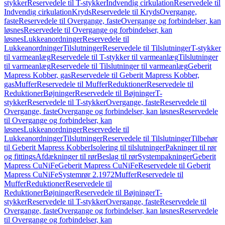
stykker
Reservedele til T-stykker
Indvendig cirkulation
Reservedele til
Indvendig cirkulation
Kryds
Reservedele til Kryds
Overgange,
faste
Reservedele til Overgange, faste
Overgange og forbindelser, kan
løsnes
Reservedele til Overgange og forbindelser, kan
løsnes
Lukkeanordninger
Reservedele til
Lukkeanordninger
Tilslutninger
Reservedele til Tilslutninger
T-stykker
til varmeanlæg
Reservedele til T-stykker til varmeanlæg
Tilslutninger
til varmeanlæg
Reservedele til Tilslutninger til varmeanlæg
Geberit
Mapress Kobber, gas
Reservedele til Geberit Mapress Kobber,
gas
Muffer
Reservedele til Muffer
Reduktioner
Reservedele til
Reduktioner
Bøjninger
Reservedele til Bøjninger
T-
stykker
Reservedele til T-stykker
Overgange, faste
Reservedele til
Overgange, faste
Overgange og forbindelser, kan løsnes
Reservedele
til Overgange og forbindelser, kan
løsnes
Lukkeanordninger
Reservedele til
Lukkeanordninger
Tilslutninger
Reservedele til Tilslutninger
Tilbehør
til Geberit Mapress Kobber
Isolering til tilslutninger
Pakninger til rør
og fittings
Afdækninger til rør
Beslag til rør
Systempakninger
Geberit
Mapress CuNiFe
Geberit Mapress CuNiFe
Reservedele til Geberit
Mapress CuNiFe
Systemrør 2.1972
Muffer
Reservedele til
Muffer
Reduktioner
Reservedele til
Reduktioner
Bøjninger
Reservedele til Bøjninger
T-
stykker
Reservedele til T-stykker
Overgange, faste
Reservedele til
Overgange, faste
Overgange og forbindelser, kan løsnes
Reservedele
til Overgange og forbindelser, kan