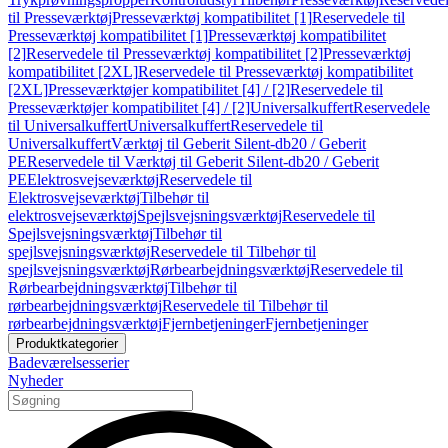
til Presseværktøj
Presseværktøj kompatibilitet [1]
Reservedele til
Presseværktøj kompatibilitet [1]
Presseværktøj kompatibilitet
[2]
Reservedele til Presseværktøj kompatibilitet [2]
Presseværktøj
kompatibilitet [2XL]
Reservedele til Presseværktøj kompatibilitet
[2XL]
Presseværktøjer kompatibilitet [4] / [2]
Reservedele til
Presseværktøjer kompatibilitet [4] / [2]
Universalkuffert
Reservedele
til Universalkuffert
Universalkuffert
Reservedele til
Universalkuffert
Værktøj til Geberit Silent-db20 / Geberit
PE
Reservedele til Værktøj til Geberit Silent-db20 / Geberit
PE
Elektrosvejseværktøj
Reservedele til
Elektrosvejseværktøj
Tilbehør til
elektrosvejseværktøj
Spejlsvejsningsværktøj
Reservedele til
Spejlsvejsningsværktøj
Tilbehør til
spejlsvejsningsværktøj
Reservedele til Tilbehør til
spejlsvejsningsværktøj
Rørbearbejdningsværktøj
Reservedele til
Rørbearbejdningsværktøj
Tilbehør til
rørbearbejdningsværktøj
Reservedele til Tilbehør til
rørbearbejdningsværktøj
Fjernbetjeninger
Fjernbetjeninger
Produktkategorier
Badeværelsesserier
Nyheder