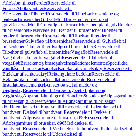
Afløbsbøjninger
Feroler
Reservedele til
Feroler
Afløbsventiler
Reservedele til
Afløbsventiler
Tilbehør
Reservedele til Tilbehør
Bruseniche og
badekar
Brusenicher
Gulvafløb til brusenicher med plant
gulv
Reservedele til Gulvafløb til brusenicher med plant gulv
Render
til brusenicher
Reservedele til Render til brusenicher
Tilbehør til
render til brusenicher
Reservedele til Tilbehør til render til
brusenicher
Gulvafløb til brusenicher
Reservedele til Gulvafløb til
brusenicher
Tilbehør til gulvafløb til brusenicher
Reservedele til
Tilbehør til gulvafløb til brusenicher
Vægafløb
Reservedele til
Vægafløb
Tilbehør til vægafløb
Reservedele til Tilbehør til
vægafløb
Brusekar og brusegulve
Installationselementer
Specifikke
vandlåse til brusekar
Badekar
Badekar af sanitetsakryl
Reservedele til
Badekar af sanitetsakryl
Rektangulære badekar
Reservedele til
Rektangulære badekar
Installationselementer
Reservedele til
Installationselementer
Ben sæt og sæt af plader og
vægbeslag
Reservedele til Ben sæt og sæt af plader og
vægbeslag
Apparattilslutninger til doucher & badekar
Afløbsgarniture
til brusekar, d52
Reservedele til Afløbsgarniture til brusekar,
d52
Uden dæksel til bundventil
Reservedele til Uden dæksel til
bundventil
Dæksel til bundventil
Reservedele til Dæksel til
bundventil
Afløbsgarniture til brusekar, d90
Reservedele til
Afløbsgarniture til brusekar, d90
Med dæksel til
bundventil
Reservedele til Med dæksel til bundventil
Uden dæksel til
bundventil
Reservedele til Uden dæksel til