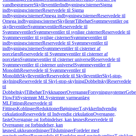
vandbegrænsere
Skylleventiler
Indbygningscisterner
Sigma
indbygningscisterner
Reservedele til Sigma
indbygningscisterner
Omega indbygningscisterner
Reservedele til
Omega indbygningscisterner
Skyllerør
Tilbehør
Svømmeventiler og
skylleventiler
Svømmeventiler
Reservedele til
Svømmeventiler
Svømmeventiler til synlige cisterner
Reservedele til
Svømmeventiler til synlige cisterner
Svømmeventiler til
indbygningscisterner
Reservedele til Svømmeventiler til
indbygningscisterner
Svømmeventiler til cisterner af
porcelæn
Reservedele til Svømmeventiler til cisterner af
porcelæn
Svømmeventiler til cisterner universel
Reservedele til
Svømmeventiler til cisterner universel
Svømmeventiler til
Monolith
Reservedele til Svømmeventiler til
Monolith
Skylleventiler
Reservedele til Skylleventiler
Skyl-stop-
skylning
Reservedele til Skyl-stop-skylning
Dobbeltskyl
Reservedele
til
Dobbeltskyl
Tilbehør
Trykknapper
Overgange
Forsyningssystemer
Geber
FlowFit
Systemrør ML
Systemrør varmeanlæg
ML
Fittings
Reservedele til
Fittings
Koblinger
Reduktioner
Bøjninger
T-stykker
Indvendig
cirkulation
Reservedele til Indvendig cirkulation
Overgange,
faste
Overgange og forbindelser, kan løsnes
Reservedele til
Overgange og forbindelser, kan
løsnes
Lukkeanordninger
Tilslutninger
Fordeler med
gevindsamling
Reservedele til Fordeler med gevindsamling
T-stykker