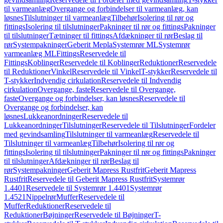
til varmeanlæg
Overgange og forbindelser til varmeanlæg, kan
løsnes
Tilslutninger til varmeanlæg
Tilbehør
Isolering til rør og
fittings
Isolering til tilslutninger
Pakninger til rør og fittings
Pakninger
til tilslutninger
Tætninger til fittings
Afdækninger til rør
Beslag til
rør
Systempakninger
Geberit Mepla
Systemrør ML
Systemrør
varmeanlæg ML
Fittings
Reservedele til
Fittings
Koblinger
Reservedele til Koblinger
Reduktioner
Reservedele
til Reduktioner
Vinkel
Reservedele til Vinkel
T-stykker
Reservedele til
T-stykker
Indvendig cirkulation
Reservedele til Indvendig
cirkulation
Overgange, faste
Reservedele til Overgange,
faste
Overgange og forbindelser, kan løsnes
Reservedele til
Overgange og forbindelser, kan
løsnes
Lukkeanordninger
Reservedele til
Lukkeanordninger
Tilslutninger
Reservedele til Tilslutninger
Fordeler
med gevindsamling
Tilslutninger til varmeanlæg
Reservedele til
Tilslutninger til varmeanlæg
Tilbehør
Isolering til rør og
fittings
Isolering til tilslutninger
Pakninger til rør og fittings
Pakninger
til tilslutninger
Afdækninger til rør
Beslag til
rør
Systempakninger
Geberit Mapress Rustfrit
Geberit Mapress
Rustfrit
Reservedele til Geberit Mapress Rustfrit
Systemrør
1.4401
Reservedele til Systemrør 1.4401
Systemrør
1.4521
Nippelrør
Muffer
Reservedele til
Muffer
Reduktioner
Reservedele til
Reduktioner
Bøjninger
Reservedele til Bøjninger
T-