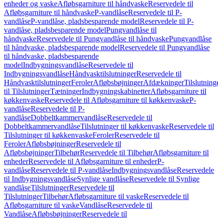
enheder og vaske
Afløbsgarniture til håndvaske
Reservedele til
Afløbsgarniture til håndvaske
P-vandlåse
Reservedele til P-
vandlåse
P-vandlåse, pladsbesparende model
Reservedele til P-
vandlåse, pladsbesparende model
Pungvandlåse til
håndvaske
Reservedele til Pungvandlåse til håndvaske
Pungvandlåse
til håndvaske, pladsbesparende model
Reservedele til Pungvandlåse
til håndvaske, pladsbesparende
model
Indbygningsvandlåse
Reservedele til
Indbygningsvandlåse
Håndvasktilslutninger
Reservedele til
Håndvasktilslutninger
Feroler
Afløbsbøjninger
Afdækninger
Tilslutning
til Tilslutninger
Tætninger
Indbygningskabinetter
Afløbsgarniture til
køkkenvaske
Reservedele til Afløbsgarniture til køkkenvaske
P-
vandlåse
Reservedele til P-
vandlåse
Dobbeltkammervandlåse
Reservedele til
Dobbeltkammervandlåse
Tilslutninger til køkkenvaske
Reservedele til
Tilslutninger til køkkenvaske
Feroler
Reservedele til
Feroler
Afløbsbøjninger
Reservedele til
Afløbsbøjninger
Tilbehør
Reservedele til Tilbehør
Afløbsgarniture til
enheder
Reservedele til Afløbsgarniture til enheder
P-
vandlåse
Reservedele til P-vandlåse
Indbygningsvandlåse
Reservedele
til Indbygningsvandlåse
Synlige vandlåse
Reservedele til Synlige
vandlåse
Tilslutninger
Reservedele til
Tilslutninger
Tilbehør
Afløbsgarniture til vaske
Reservedele til
Afløbsgarniture til vaske
Vandlåse
Reservedele til
Vandlåse
Afløbsbøjninger
Reservedele til