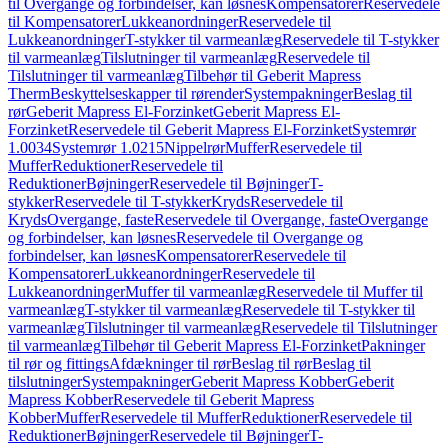
til Overgange og forbindelser, kan løsnes
Kompensatorer
Reservedele
til Kompensatorer
Lukkeanordninger
Reservedele til
Lukkeanordninger
T-stykker til varmeanlæg
Reservedele til T-stykker
til varmeanlæg
Tilslutninger til varmeanlæg
Reservedele til
Tilslutninger til varmeanlæg
Tilbehør til Geberit Mapress
Therm
Beskyttelseskapper til rørender
Systempakninger
Beslag til
rør
Geberit Mapress El-Forzinket
Geberit Mapress El-
Forzinket
Reservedele til Geberit Mapress El-Forzinket
Systemrør
1.0034
Systemrør 1.0215
Nippelrør
Muffer
Reservedele til
Muffer
Reduktioner
Reservedele til
Reduktioner
Bøjninger
Reservedele til Bøjninger
T-
stykker
Reservedele til T-stykker
Kryds
Reservedele til
Kryds
Overgange, faste
Reservedele til Overgange, faste
Overgange
og forbindelser, kan løsnes
Reservedele til Overgange og
forbindelser, kan løsnes
Kompensatorer
Reservedele til
Kompensatorer
Lukkeanordninger
Reservedele til
Lukkeanordninger
Muffer til varmeanlæg
Reservedele til Muffer til
varmeanlæg
T-stykker til varmeanlæg
Reservedele til T-stykker til
varmeanlæg
Tilslutninger til varmeanlæg
Reservedele til Tilslutninger
til varmeanlæg
Tilbehør til Geberit Mapress El-Forzinket
Pakninger
til rør og fittings
Afdækninger til rør
Beslag til rør
Beslag til
tilslutninger
Systempakninger
Geberit Mapress Kobber
Geberit
Mapress Kobber
Reservedele til Geberit Mapress
Kobber
Muffer
Reservedele til Muffer
Reduktioner
Reservedele til
Reduktioner
Bøjninger
Reservedele til Bøjninger
T-