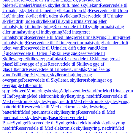
bideter
Urinaler
Urinaler, skyllet drift, med skyllekant
Reservedele til
Urinaler, skyllet drift, med skyllekant
Uden låg
Reservedele til Uden
låg
Urinaler, skyllet drift, uden skyllekant
Reservedele til Urinaler,
skyllet drift, uden skyllekant
Til synlig urinalstyring eller
urinalstyring til indbygning
Reservedele til Til synlig urinalstyring
eller urinalstyring til indbygning
Med integreret
urinalstyring
Reservedele til Med integreret urinalstyring
Til integreret
urinalstyring
Reservedele til Til integreret urinalstyring
Urinaler, drift
uden vand
Reservedele til Urinaler, drift uden vand
Uden
låg
Reservedele til Uden låg
Skillevægge
Reservedele til
Skillevægge
Skillevægge af plast
Reservedele til Skillevægge af
plast
Skillevægge af glas
Reservedele til Skillevægge af
glas
Tilbehør
Reservedele til Tilbehør
Urinallåg
Vandlåse og
vandlåstilbehør
Skyllerør, skyllerørsbøjninger og
overgange
Reservedele til Skyllerør, skyllerørsbøjninger og
overgange
Tilbehør til
sprøjtehoved
Monteringsbeslag
Afløbsventiler
Vandfordeler
Urinalstyri
til Indbygning
Med elektronisk skyllestyring, netdrift
Reservedele til
Med elektronisk skyllestyring, netdrift
Med elektronisk skyllestyring,
batteridrift
Reservedele til Med elektronisk skyllestyring,
batteridrift
Med pneumatisk skyllestyring
Reservedele til Med
pneumatisk skyllestyring
Basic
Reservedele til
Basic
Synlige
Reservedele til Synlige
Med elektronisk skyllestyring,
netdrift
Reservedele til Med elektronisk skyllestyring, netdrift
Med