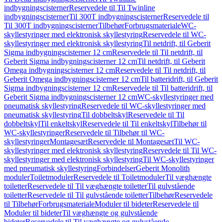
indbygningscisterner
Reservedele til Til Twinline
indbygningscisterner
Til 300T indbygningscisterner
Reservedele til
Til 300T indbygningscisterner
Tilbehør
Forbrugsmateriale
WC-
skyllestyringer med elektronisk skyllestyring
Reservedele til WC-
skyllestyringer med elektronisk skyllestyring
Til netdrift, til Geberit
Sigma indbygningscisterner 12 cm
Reservedele til Til netdrift, til
Geberit Sigma indbygningscisterner 12 cm
Til netdrift, til Geberit
Omega indbygningscisterner 12 cm
Reservedele til Til netdrift, til
Geberit Omega indbygningscisterner 12 cm
Til batteridrift, til Geberit
Sigma indbygningscisterner 12 cm
Reservedele til Til batteridrift, til
Geberit Sigma indbygningscisterner 12 cm
WC-skyllestyringer med
pneumatisk skyllestyring
Reservedele til WC-skyllestyringer med
pneumatisk skyllestyring
Til dobbeltskyl
Reservedele til Til
dobbeltskyl
Til enkeltskyl
Reservedele til Til enkeltskyl
Tilbehør til
WC-skyllestyringer
Reservedele til Tilbehør til WC-
skyllestyringer
Montagesæt
Reservedele til Montagesæt
Til WC-
skyllestyringer med elektronisk skyllestyring
Reservedele til Til WC-
skyllestyringer med elektronisk skyllestyring
Til WC-skyllestyringer
med pneumatisk skyllestyring
Forbindelser
Geberit Monolith
moduler
Toiletmoduler
Reservedele til Toiletmoduler
Til væghængte
toiletter
Reservedele til Til væghængte toiletter
Til gulvstående
toiletter
Reservedele til Til gulvstående toiletter
Tilbehør
Reservedele
til Tilbehør
Forbrugsmateriale
Moduler til bideter
Reservedele til
Moduler til bideter
Til væghængte og gulvstående
bideter
Reservedele til Til væghængte og gulvstående