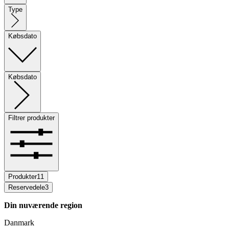
Type
Købsdato
Købsdato
Filtrer produkter
Produkter
11
Reservedele
3
Din nuværende region
Danmark