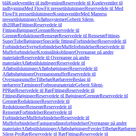
blå
Kugleventiler til indbygning
Reservedele til Kugleventiler til
indbygning
Med FlowFit pressetilslutninger
Reservedele til Med
FlowFit pressetilslutninger
Kontraventiler
Med Mapress
pressetilslutninger
Afløbssystemer
Geberit Silent-
db20
Rør
Fittings
Reservedele til
Fittings
Bøjninger
Grenrør
Reservedele til
Grenrør
Reduktioner
Renserør
Reservedele til Renserør
Fittings
SuperTube
Bøjninger
Specielle fittings
Forbindelser
Reservedele til
Forbindelser
Svejseforbindelser
Muffeforbindelser
Reservedele til
Muffeforbindelser
Kromstålskoblinger
Overgange på andre
materialer
Reservedele til Overgange på andre
materialer
Afløbstilslutninger
Reservedele til
Afløbstilslutninger
Afløbsbøjninger
Reservedele til
Afløbsbøjninger
Overgangsmuffer
Reservedele til
Overgangsmuffer
Tilbehør
Rørbærere
Beslag til
rørbærere
Tætninger
Forbrugsmateriale
Geberit Silent-
PP
Rør
Reservedele til Rør
Fittings
Reservedele til
Fittings
Bøjninger
Reservedele til Bøjninger
Grenrør
Reservedele til
Grenrør
Reduktioner
Reservedele til
Reduktioner
Renserør
Reservedele til
Renserør
Forbindelser
Reservedele til
Forbindelser
Muffeforbindelser
Reservedele til
Muffeforbindelser
Fastspændingsforbindelser
Overgange på andre
materialer
Afløbstilslutninger
Afløbsbøjninger
Feroler
Tilbehør
Rørbærer
Silent-Pro
Rør
Reservedele til Rør
Fittings
Reservedele til