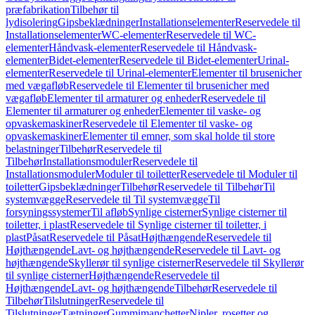
præfabrikation
Tilbehør til
lydisolering
Gipsbeklædninger
Installationselementer
Reservedele til
Installationselementer
WC-elementer
Reservedele til WC-
elementer
Håndvask-elementer
Reservedele til Håndvask-
elementer
Bidet-elementer
Reservedele til Bidet-elementer
Urinal-
elementer
Reservedele til Urinal-elementer
Elementer til brusenicher
med vægafløb
Reservedele til Elementer til brusenicher med
vægafløb
Elementer til armaturer og enheder
Reservedele til
Elementer til armaturer og enheder
Elementer til vaske- og
opvaskemaskiner
Reservedele til Elementer til vaske- og
opvaskemaskiner
Elementer til emner, som skal holde til store
belastninger
Tilbehør
Reservedele til
Tilbehør
Installationsmoduler
Reservedele til
Installationsmoduler
Moduler til toiletter
Reservedele til Moduler til
toiletter
Gipsbeklædninger
Tilbehør
Reservedele til Tilbehør
Til
systemvægge
Reservedele til Til systemvægge
Til
forsyningssystemer
Til afløb
Synlige cisterner
Synlige cisterner til
toiletter, i plast
Reservedele til Synlige cisterner til toiletter, i
plast
Påsat
Reservedele til Påsat
Højthængende
Reservedele til
Højthængende
Lavt- og højthængende
Reservedele til Lavt- og
højthængende
Skyllerør til synlige cisterner
Reservedele til Skyllerør
til synlige cisterner
Højthængende
Reservedele til
Højthængende
Lavt- og højthængende
Tilbehør
Reservedele til
Tilbehør
Tilslutninger
Reservedele til
Tilslutninger
Tætninger
Gummimanchetter
Nipler, rosetter og