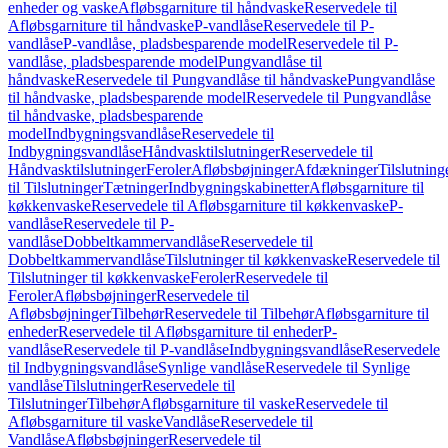
enheder og vaske
Afløbsgarniture til håndvaske
Reservedele til
Afløbsgarniture til håndvaske
P-vandlåse
Reservedele til P-
vandlåse
P-vandlåse, pladsbesparende model
Reservedele til P-
vandlåse, pladsbesparende model
Pungvandlåse til
håndvaske
Reservedele til Pungvandlåse til håndvaske
Pungvandlåse
til håndvaske, pladsbesparende model
Reservedele til Pungvandlåse
til håndvaske, pladsbesparende
model
Indbygningsvandlåse
Reservedele til
Indbygningsvandlåse
Håndvasktilslutninger
Reservedele til
Håndvasktilslutninger
Feroler
Afløbsbøjninger
Afdækninger
Tilslutning
til Tilslutninger
Tætninger
Indbygningskabinetter
Afløbsgarniture til
køkkenvaske
Reservedele til Afløbsgarniture til køkkenvaske
P-
vandlåse
Reservedele til P-
vandlåse
Dobbeltkammervandlåse
Reservedele til
Dobbeltkammervandlåse
Tilslutninger til køkkenvaske
Reservedele til
Tilslutninger til køkkenvaske
Feroler
Reservedele til
Feroler
Afløbsbøjninger
Reservedele til
Afløbsbøjninger
Tilbehør
Reservedele til Tilbehør
Afløbsgarniture til
enheder
Reservedele til Afløbsgarniture til enheder
P-
vandlåse
Reservedele til P-vandlåse
Indbygningsvandlåse
Reservedele
til Indbygningsvandlåse
Synlige vandlåse
Reservedele til Synlige
vandlåse
Tilslutninger
Reservedele til
Tilslutninger
Tilbehør
Afløbsgarniture til vaske
Reservedele til
Afløbsgarniture til vaske
Vandlåse
Reservedele til
Vandlåse
Afløbsbøjninger
Reservedele til