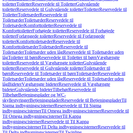
toiletter
Toiletter
Reservedele til Toiletter
Gulvstående
toiletter
Reservedele til Gulvstående toiletter
Toiletter
Reservedele til
Toiletter
Toiletsæder
Reservedele til
Toiletsæder
Toiletsæder
Reservedele til
Toiletsæder
Komforttoiletter
Reservedele til
Komforttoiletter
Forhøjede toiletter
Reservedele til Forhøjede
toiletter
Forlængede toiletter
Reservedele til Forlængede
toiletter
Komforttoiletsæder
Reservedele til
Komforttoiletsæder
Toiletsæder
Reservedele til
Toiletsæder
Toiletsæder uden låg
Reservedele til Toiletsæder uden
låg
Toiletter til børn
Reservedele til Toiletter til børn
Væghængte
toiletter
Reservedele til Væghængte toiletter
Gulvstående
toiletter
Reservedele til Gulvstående toiletter
Toiletsæder til
børn
Reservedele til Toiletsæder til børn
Toiletsæder
Reservedele til
Toiletsæder
Toiletsæder uden låg
Reservedele til Toiletsæder uden
låg
Bideter
Væghængte bideter
Reservedele til Væghængte
bideter
Gulvstående bideter
Tilbehør
Reservedele til
Tilbehør
Betjeningsplader og WC-
skyllestyringer
Betjeningsplader
Reservedele til Betjeningsplader
Til
Sigma indbygningscisterner
Reservedele til Til Sigma
indbygningscisterner
Til Omega indbygningscisterner
Reservedele til
Til Omega indbygningscisterner
Til Kappa
indbygningscisterner
Reservedele til Til Kappa
indbygningscisterner
Til Delta indbygningscisterner
Reservedele til
Til Delta indbygningscisterner
Til Twinline