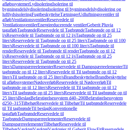
afløbssystemer
Lydisolering
Isolering til
bygningsdelslydisolering
Isolering til bygningsdelslydisolering og
luftlydsisolering
Fugtbeskyttelse
Tætninger
Udluftningsventiler til
afløb
Ventilationsventiler
Reservedele til
Ventilationsventiler
Energireducerende ventiler
Geberit Pluvia
tagafløb
Tagbrønde
Reservedele til Tagbrønde
Tagbrønde op til 12
l/s
Reservedele til Tagbrønde op til 12 l/s
Tagbrønde op til 25
liter/s
Reservedele til Tagbrønde op til 25 liter/s
Tagbrønde op til 100
liter/s
Reservedele til Tagbrønde op til 100 liter/s
Tagbrønde til
render
Reservedele til Tagbrønde til render
Tagbrønde op til 12
l/s
Reservedele til Tagbrønde op til 12 l/s
Tagbrønde op til 25
liter/s
Reservedele til Tagbrønde op til 25
liter/s
Dampspærreelementer
Reservedele til Dampspærreelementer
Til
tagbrønde op til 12 liter/s
Reservedele til Til tagbrønde op til 12
liter/s
Til tagbrønde op til 25 liter/s
Brandbeskyttelse
Brandbeskyttelse
til afløbssystemer
Nødoverløb
Reservedele til Nødoverløb
Til
tagbrønde op til 12 liter/s
Reservedele til Til tagbrønde op til 12
liter/s
Til tagbrønde op til 25 liter/s
Reservedele til Til tagbrønde op til
25 liter/s
Beslag
Befæstigelsessystem d40–200
Befæstigelsessystem
d250–315
Tilbehør
Reservedele til Tilbehør
Til tagbrønde
Reservedele
til Til tagbrønde
Til beslag
Konventionelle
tagafløb
Tagbrønde
Reservedele til
Tagbrønde
Dampspærreelementer
Reservedele til
Dampspærreelementer
Tilbehør
Reservedele til
Tilbehør
Værktøj
Værktøj
Værktøjer til Geberit FlowFit
Reservedele