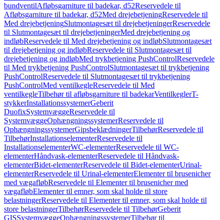
bundventil
Afløbsgarniture til badekar, d52
Reservedele til
Afløbsgarniture til badekar, d52
Med drejebetjening
Reservedele til
Med drejebetjening
Slutmontagesæt til drejebetjeninger
Reservedele
til Slutmontagesæt til drejebetjeninger
Med drejebetjening og
indløb
Reservedele til Med drejebetjening og indløb
Slutmontagesæt
til drejebetjening og indløb
Reservedele til Slutmontagesæt til
drejebetjening og indløb
Med trykbetjening PushControl
Reservedele
til Med trykbetjening PushControl
Slutmontagesæt til trykbetjening
PushControl
Reservedele til Slutmontagesæt til trykbetjening
PushControl
Med ventilkegle
Reservedele til Med
ventilkegle
Tilbehør til afløbsgarniture til badekar
Ventilkegler
T-
stykker
Installationssystemer
Geberit
Duofix
Systemvægge
Reservedele til
Systemvægge
Ophængningssystemer
Reservedele til
Ophængningssystemer
Gipsbeklædninger
Tilbehør
Reservedele til
Tilbehør
Installationselementer
Reservedele til
Installationselementer
WC-elementer
Reservedele til WC-
elementer
Håndvask-elementer
Reservedele til Håndvask-
elementer
Bidet-elementer
Reservedele til Bidet-elementer
Urinal-
elementer
Reservedele til Urinal-elementer
Elementer til brusenicher
med vægafløb
Reservedele til Elementer til brusenicher med
vægafløb
Elementer til emner, som skal holde til store
belastninger
Reservedele til Elementer til emner, som skal holde til
store belastninger
Tilbehør
Reservedele til Tilbehør
Geberit
GIS
Systemvægge
Ophængningssystemer
Tilbehør til