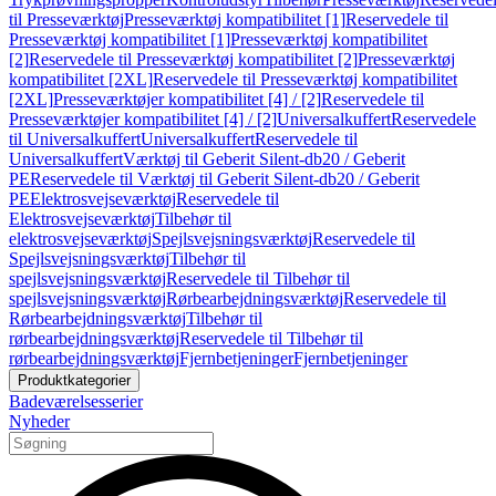
til Presseværktøj
Presseværktøj kompatibilitet [1]
Reservedele til
Presseværktøj kompatibilitet [1]
Presseværktøj kompatibilitet
[2]
Reservedele til Presseværktøj kompatibilitet [2]
Presseværktøj
kompatibilitet [2XL]
Reservedele til Presseværktøj kompatibilitet
[2XL]
Presseværktøjer kompatibilitet [4] / [2]
Reservedele til
Presseværktøjer kompatibilitet [4] / [2]
Universalkuffert
Reservedele
til Universalkuffert
Universalkuffert
Reservedele til
Universalkuffert
Værktøj til Geberit Silent-db20 / Geberit
PE
Reservedele til Værktøj til Geberit Silent-db20 / Geberit
PE
Elektrosvejseværktøj
Reservedele til
Elektrosvejseværktøj
Tilbehør til
elektrosvejseværktøj
Spejlsvejsningsværktøj
Reservedele til
Spejlsvejsningsværktøj
Tilbehør til
spejlsvejsningsværktøj
Reservedele til Tilbehør til
spejlsvejsningsværktøj
Rørbearbejdningsværktøj
Reservedele til
Rørbearbejdningsværktøj
Tilbehør til
rørbearbejdningsværktøj
Reservedele til Tilbehør til
rørbearbejdningsværktøj
Fjernbetjeninger
Fjernbetjeninger
Produktkategorier
Badeværelsesserier
Nyheder