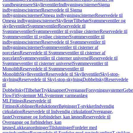
vandbegrænsere
Skylleventiler
Indbygningscisterner
Sigma
indbygningscisterner
Reservedele til Sigma
indbygningscisterner
Omega indbygningscisterner
Reservedele til
Omega indbygningscisterner
Skyllerør
Tilbehør
Svømmeventiler og
skylleventiler
Svømmeventiler
Reservedele til
Svømmeventiler
Svømmeventiler til synlige cisterner
Reservedele til
Svømmeventiler til synlige cisterner
Svømmeventiler til
indbygningscisterner
Reservedele til Svømmeventiler til
indbygningscisterner
Svømmeventiler til cisterner af
porcelæn
Reservedele til Svømmeventiler til cisterner af
porcelæn
Svømmeventiler til cisterner universel
Reservedele til
Svømmeventiler til cisterner universel
Svømmeventiler til
Monolith
Reservedele til Svømmeventiler til
Monolith
Skylleventiler
Reservedele til Skylleventiler
Skyl-stop-
skylning
Reservedele til Skyl-stop-skylning
Dobbeltskyl
Reservedele
til
Dobbeltskyl
Tilbehør
Trykknapper
Overgange
Forsyningssystemer
Geber
FlowFit
Systemrør ML
Systemrør varmeanlæg
ML
Fittings
Reservedele til
Fittings
Koblinger
Reduktioner
Bøjninger
T-stykker
Indvendig
cirkulation
Reservedele til Indvendig cirkulation
Overgange,
faste
Overgange og forbindelser, kan løsnes
Reservedele til
Overgange og forbindelser, kan
løsnes
Lukkeanordninger
Tilslutninger
Fordeler med
gevindsamling
Reservedele til Fordeler med gevindsamling
T-stykker