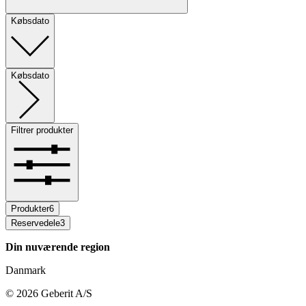
Købsdato
Købsdato
Filtrer produkter
Produkter
6
Reservedele
3
Din nuværende region
Danmark
©
2026
Geberit A/S