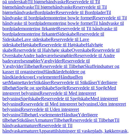
på underskab
Til hjørnehåndvaske
Reservedele til Til
hjørnehåndvaske
Til hjørnehåndvaske
Reservedele til Til
hjørnehåndvaske
Bordplader
Reservedele til Bordplader
Til
håndvaske til bordplademontering bowle formet
Reservedele til Til
håndvaske til bordplademontering bowle formet
Til håndvaske til
bordplademontering firkantet
Reservedele til Til håndvaske til
bordplademontering firkantet
Sideskabe
Reservedele til
Sideskabe
Lave sideskabe
Reservedele til Lave
sideskabe
Højskabe
Reservedele til Højskabe
Halvhøje
skabe
Reservedele til Halvhøje skabe
Overskabe
Reservedele til
Overskabe
Andre badeværelsesmøbler
Reservedele til Andre
badeværelsesmøbler
Væghylder
Reservedele til
Væghylder
Tilbehør
Reservedele til Tilbehør
Skuffeindsatser og
kasser til organisering
Håndklædeholdere og
håndklædekroge
Lyselementer
Håndtag
Ben
sæt
Magnettavler
Stikdåser
Reservedele til Stikdåser
Yderligere
tilbehør
Spejle og spejlskabe
Spejle
Reservedele til Spejle
Med
integreret belysning
Reservedele til Med integreret
belysning
Spejlskabe
Reservedele til Spejlskabe
Med integreret
belysning
Reservedele til Med integreret belysning
Uden integreret
belysning
Reservedele til Uden integreret
belysning
Tilbehør
Lyselementer
Håndtag
Yderligere
tilbehør
Stikdåser
Armaturer
Tilbehør
Reservedele til Tilbehør
Til
håndvaskarmaturer
Reservedele til Til
håndvaskarmaturer
Apparattilslutninger til vaskeplads, køkkenvask,