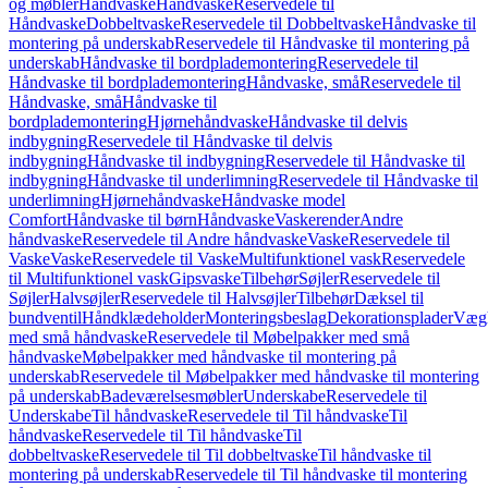
og møbler
Håndvaske
Håndvaske
Reservedele til
Håndvaske
Dobbeltvaske
Reservedele til Dobbeltvaske
Håndvaske til
montering på underskab
Reservedele til Håndvaske til montering på
underskab
Håndvaske til bordplademontering
Reservedele til
Håndvaske til bordplademontering
Håndvaske, små
Reservedele til
Håndvaske, små
Håndvaske til
bordplademontering
Hjørnehåndvaske
Håndvaske til delvis
indbygning
Reservedele til Håndvaske til delvis
indbygning
Håndvaske til indbygning
Reservedele til Håndvaske til
indbygning
Håndvaske til underlimning
Reservedele til Håndvaske til
underlimning
Hjørnehåndvaske
Håndvaske model
Comfort
Håndvaske til børn
Håndvaske
Vaskerender
Andre
håndvaske
Reservedele til Andre håndvaske
Vaske
Reservedele til
Vaske
Vaske
Reservedele til Vaske
Multifunktionel vask
Reservedele
til Multifunktionel vask
Gipsvaske
Tilbehør
Søjler
Reservedele til
Søjler
Halvsøjler
Reservedele til Halvsøjler
Tilbehør
Dæksel til
bundventil
Håndklædeholder
Monteringsbeslag
Dekorationsplader
Vægh
med små håndvaske
Reservedele til Møbelpakker med små
håndvaske
Møbelpakker med håndvaske til montering på
underskab
Reservedele til Møbelpakker med håndvaske til montering
på underskab
Badeværelsesmøbler
Underskabe
Reservedele til
Underskabe
Til håndvaske
Reservedele til Til håndvaske
Til
håndvaske
Reservedele til Til håndvaske
Til
dobbeltvaske
Reservedele til Til dobbeltvaske
Til håndvaske til
montering på underskab
Reservedele til Til håndvaske til montering