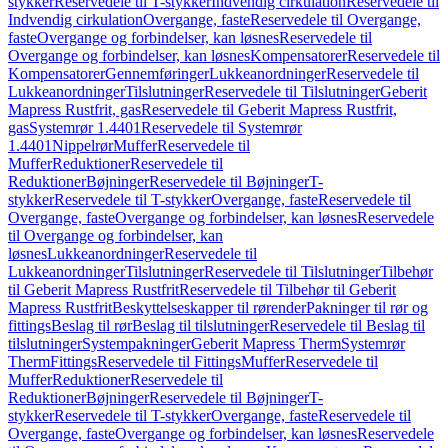
stykker
Reservedele til T-stykker
Indvendig cirkulation
Reservedele til
Indvendig cirkulation
Overgange, faste
Reservedele til Overgange,
faste
Overgange og forbindelser, kan løsnes
Reservedele til
Overgange og forbindelser, kan løsnes
Kompensatorer
Reservedele til
Kompensatorer
Gennemføringer
Lukkeanordninger
Reservedele til
Lukkeanordninger
Tilslutninger
Reservedele til Tilslutninger
Geberit
Mapress Rustfrit, gas
Reservedele til Geberit Mapress Rustfrit,
gas
Systemrør 1.4401
Reservedele til Systemrør
1.4401
Nippelrør
Muffer
Reservedele til
Muffer
Reduktioner
Reservedele til
Reduktioner
Bøjninger
Reservedele til Bøjninger
T-
stykker
Reservedele til T-stykker
Overgange, faste
Reservedele til
Overgange, faste
Overgange og forbindelser, kan løsnes
Reservedele
til Overgange og forbindelser, kan
løsnes
Lukkeanordninger
Reservedele til
Lukkeanordninger
Tilslutninger
Reservedele til Tilslutninger
Tilbehør
til Geberit Mapress Rustfrit
Reservedele til Tilbehør til Geberit
Mapress Rustfrit
Beskyttelseskapper til rørender
Pakninger til rør og
fittings
Beslag til rør
Beslag til tilslutninger
Reservedele til Beslag til
tilslutninger
Systempakninger
Geberit Mapress Therm
Systemrør
Therm
Fittings
Reservedele til Fittings
Muffer
Reservedele til
Muffer
Reduktioner
Reservedele til
Reduktioner
Bøjninger
Reservedele til Bøjninger
T-
stykker
Reservedele til T-stykker
Overgange, faste
Reservedele til
Overgange, faste
Overgange og forbindelser, kan løsnes
Reservedele