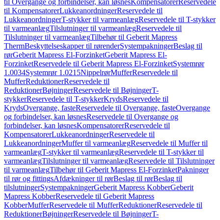
til Overgange og forbindelser, kan løsnes
Kompensatorer
Reservedele
til Kompensatorer
Lukkeanordninger
Reservedele til
Lukkeanordninger
T-stykker til varmeanlæg
Reservedele til T-stykker
til varmeanlæg
Tilslutninger til varmeanlæg
Reservedele til
Tilslutninger til varmeanlæg
Tilbehør til Geberit Mapress
Therm
Beskyttelseskapper til rørender
Systempakninger
Beslag til
rør
Geberit Mapress El-Forzinket
Geberit Mapress El-
Forzinket
Reservedele til Geberit Mapress El-Forzinket
Systemrør
1.0034
Systemrør 1.0215
Nippelrør
Muffer
Reservedele til
Muffer
Reduktioner
Reservedele til
Reduktioner
Bøjninger
Reservedele til Bøjninger
T-
stykker
Reservedele til T-stykker
Kryds
Reservedele til
Kryds
Overgange, faste
Reservedele til Overgange, faste
Overgange
og forbindelser, kan løsnes
Reservedele til Overgange og
forbindelser, kan løsnes
Kompensatorer
Reservedele til
Kompensatorer
Lukkeanordninger
Reservedele til
Lukkeanordninger
Muffer til varmeanlæg
Reservedele til Muffer til
varmeanlæg
T-stykker til varmeanlæg
Reservedele til T-stykker til
varmeanlæg
Tilslutninger til varmeanlæg
Reservedele til Tilslutninger
til varmeanlæg
Tilbehør til Geberit Mapress El-Forzinket
Pakninger
til rør og fittings
Afdækninger til rør
Beslag til rør
Beslag til
tilslutninger
Systempakninger
Geberit Mapress Kobber
Geberit
Mapress Kobber
Reservedele til Geberit Mapress
Kobber
Muffer
Reservedele til Muffer
Reduktioner
Reservedele til
Reduktioner
Bøjninger
Reservedele til Bøjninger
T-