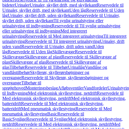
bideter
Urinaler
Urinaler, skyllet drift, med skyllekant
Reservedele til
Urinaler, skyllet drift, med skyllekant
Uden låg
Reservedele til Uden
låg
Urinaler, skyllet drift, uden skyllekant
Reservedele til Urinaler,
skyllet drift, uden skyllekant
Til synlig urinalstyring eller
urinalstyring til indbygning
Reservedele til Til synlig urinalstyring
eller urinalstyring til indbygning
Med integreret
urinalstyring
Reservedele til Med integreret urinalstyring
Til integreret
urinalstyring
Reservedele til Til integreret urinalstyring
Urinaler, drift
uden vand
Reservedele til Urinaler, drift uden vand
Uden
låg
Reservedele til Uden låg
Skillevægge
Reservedele til
Skillevægge
Skillevægge af plast
Reservedele til Skillevægge af
plast
Skillevægge af glas
Reservedele til Skillevægge af
glas
Tilbehør
Reservedele til Tilbehør
Urinallåg
Vandlåse og
vandlåstilbehør
Skyllerør, skyllerørsbøjninger og
overgange
Reservedele til Skyllerør, skyllerørsbøjninger og
overgange
Tilbehør til
sprøjtehoved
Monteringsbeslag
Afløbsventiler
Vandfordeler
Urinalstyri
til Indbygning
Med elektronisk skyllestyring, netdrift
Reservedele til
Med elektronisk skyllestyring, netdrift
Med elektronisk skyllestyring,
batteridrift
Reservedele til Med elektronisk skyllestyring,
batteridrift
Med pneumatisk skyllestyring
Reservedele til Med
pneumatisk skyllestyring
Basic
Reservedele til
Basic
Synlige
Reservedele til Synlige
Med elektronisk skyllestyring,
netdrift
Reservedele til Med elektronisk skyllestyring, netdrift
Med