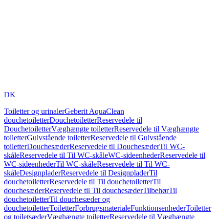
DK
Toiletter og urinaler
Geberit AquaClean
douchetoiletter
Douchetoiletter
Reservedele til
Douchetoiletter
Væghængte toiletter
Reservedele til Væghængte
toiletter
Gulvstående toiletter
Reservedele til Gulvstående
toiletter
Douchesæder
Reservedele til Douchesæder
Til WC-
skåle
Reservedele til Til WC-skåle
WC-sideenheder
Reservedele til
WC-sideenheder
Til WC-skåle
Reservedele til Til WC-
skåle
Designplader
Reservedele til Designplader
Til
douchetoiletter
Reservedele til Til douchetoiletter
Til
douchesæder
Reservedele til Til douchesæder
Tilbehør
Til
douchetoiletter
Til douchesæder og
douchetoiletter
Toiletter
Forbrugsmateriale
Funktionsenheder
Toiletter
og toiletsæder
Væghængte toiletter
Reservedele til Væghængte