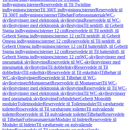
indbygningscisterner
Reservedele til Til Twinline
indbygningscisterner
Til 300T indbygningscisterner
Reservedele til
Til 300T indbygningscisterner
Tilbehør
Forbrugsmateriale
WC-
skyllestyringer med elektronisk skyllestyring
Reservedele til WC-
skyllestyringer med elektronisk skyllestyring
Til netdrift, til Geberit
Sigma indbygningscisterner 12 cm
Reservedele til Til netdrift, til
Geberit Sigma indbygningscisterner 12 cm
Til netdrift, til Geberit
Omega indbygningscisterner 12 cm
Reservedele til Til netdrift, til
Geberit Omega indbygningscisterner 12 cm
Til batteridrift, til Geberit
Sigma indbygningscisterner 12 cm
Reservedele til Til batteridrift, til
Geberit Sigma indbygningscisterner 12 cm
WC-skyllestyringer med
pneumatisk skyllestyring
Reservedele til WC-skyllestyringer med
pneumatisk skyllestyring
Til dobbeltskyl
Reservedele til Til
dobbeltskyl
Til enkeltskyl
Reservedele til Til enkeltskyl
Tilbehør til
WC-skyllestyringer
Reservedele til Tilbehør til WC-
skyllestyringer
Montagesæt
Reservedele til Montagesæt
Til WC-
skyllestyringer med elektronisk skyllestyring
Reservedele til Til WC-
skyllestyringer med elektronisk skyllestyring
Til WC-skyllestyringer
med pneumatisk skyllestyring
Forbindelser
Geberit Monolith
moduler
Toiletmoduler
Reservedele til Toiletmoduler
Til væghængte
toiletter
Reservedele til Til væghængte toiletter
Til gulvstående
toiletter
Reservedele til Til gulvstående toiletter
Tilbehør
Reservedele
til Tilbehør
Forbrugsmateriale
Moduler til bideter
Reservedele til
Moduler til bideter
Til væghængte og gulvstående
bideter
Reservedele til Til væghængte og gulvstående