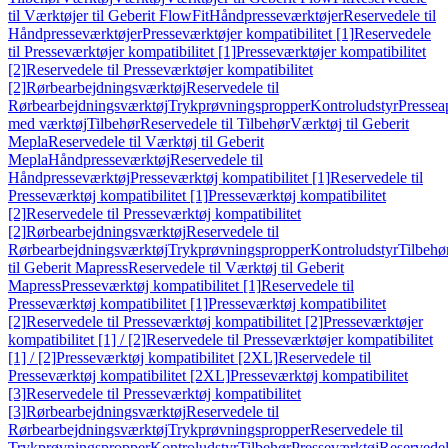
til Værktøjer til Geberit FlowFit
Håndpresseværktøjer
Reservedele til
Håndpresseværktøjer
Presseværktøjer kompatibilitet [1]
Reservedele
til Presseværktøjer kompatibilitet [1]
Presseværktøjer kompatibilitet
[2]
Reservedele til Presseværktøjer kompatibilitet
[2]
Rørbearbejdningsværktøj
Reservedele til
Rørbearbejdningsværktøj
Trykprøvningspropper
Kontroludstyr
Pressea
med værktøj
Tilbehør
Reservedele til Tilbehør
Værktøj til Geberit
Mepla
Reservedele til Værktøj til Geberit
Mepla
Håndpresseværktøj
Reservedele til
Håndpresseværktøj
Presseværktøj kompatibilitet [1]
Reservedele til
Presseværktøj kompatibilitet [1]
Presseværktøj kompatibilitet
[2]
Reservedele til Presseværktøj kompatibilitet
[2]
Rørbearbejdningsværktøj
Reservedele til
Rørbearbejdningsværktøj
Trykprøvningspropper
Kontroludstyr
Tilbehø
til Geberit Mapress
Reservedele til Værktøj til Geberit
Mapress
Presseværktøj kompatibilitet [1]
Reservedele til
Presseværktøj kompatibilitet [1]
Presseværktøj kompatibilitet
[2]
Reservedele til Presseværktøj kompatibilitet [2]
Presseværktøjer
kompatibilitet [1] / [2]
Reservedele til Presseværktøjer kompatibilitet
[1] / [2]
Presseværktøj kompatibilitet [2XL]
Reservedele til
Presseværktøj kompatibilitet [2XL]
Presseværktøj kompatibilitet
[3]
Reservedele til Presseværktøj kompatibilitet
[3]
Rørbearbejdningsværktøj
Reservedele til
Rørbearbejdningsværktøj
Trykprøvningspropper
Reservedele til
Trykprøvningspropper
Kontroludstyr
Tilbehør
Presseværktøj
Reservede