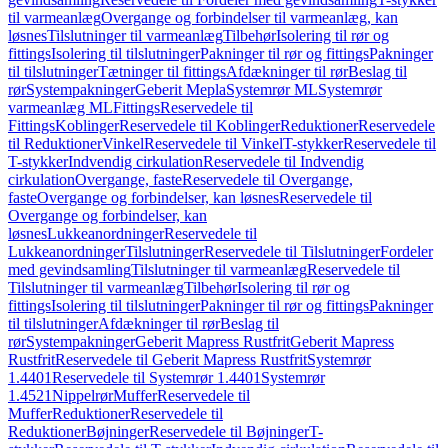
til varmeanlæg
Overgange og forbindelser til varmeanlæg, kan
løsnes
Tilslutninger til varmeanlæg
Tilbehør
Isolering til rør og
fittings
Isolering til tilslutninger
Pakninger til rør og fittings
Pakninger
til tilslutninger
Tætninger til fittings
Afdækninger til rør
Beslag til
rør
Systempakninger
Geberit Mepla
Systemrør ML
Systemrør
varmeanlæg ML
Fittings
Reservedele til
Fittings
Koblinger
Reservedele til Koblinger
Reduktioner
Reservedele
til Reduktioner
Vinkel
Reservedele til Vinkel
T-stykker
Reservedele til
T-stykker
Indvendig cirkulation
Reservedele til Indvendig
cirkulation
Overgange, faste
Reservedele til Overgange,
faste
Overgange og forbindelser, kan løsnes
Reservedele til
Overgange og forbindelser, kan
løsnes
Lukkeanordninger
Reservedele til
Lukkeanordninger
Tilslutninger
Reservedele til Tilslutninger
Fordeler
med gevindsamling
Tilslutninger til varmeanlæg
Reservedele til
Tilslutninger til varmeanlæg
Tilbehør
Isolering til rør og
fittings
Isolering til tilslutninger
Pakninger til rør og fittings
Pakninger
til tilslutninger
Afdækninger til rør
Beslag til
rør
Systempakninger
Geberit Mapress Rustfrit
Geberit Mapress
Rustfrit
Reservedele til Geberit Mapress Rustfrit
Systemrør
1.4401
Reservedele til Systemrør 1.4401
Systemrør
1.4521
Nippelrør
Muffer
Reservedele til
Muffer
Reduktioner
Reservedele til
Reduktioner
Bøjninger
Reservedele til Bøjninger
T-