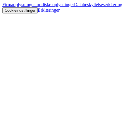
Firmaoplysninger
Juridiske oplysninger
Databeskyttelseserklæring
Erklæringer
Cookieindstillinger