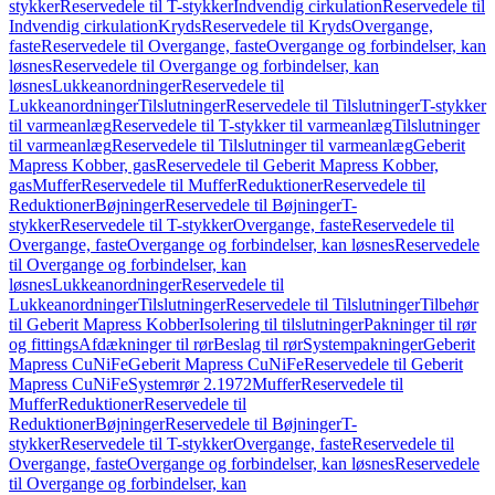
stykker
Reservedele til T-stykker
Indvendig cirkulation
Reservedele til
Indvendig cirkulation
Kryds
Reservedele til Kryds
Overgange,
faste
Reservedele til Overgange, faste
Overgange og forbindelser, kan
løsnes
Reservedele til Overgange og forbindelser, kan
løsnes
Lukkeanordninger
Reservedele til
Lukkeanordninger
Tilslutninger
Reservedele til Tilslutninger
T-stykker
til varmeanlæg
Reservedele til T-stykker til varmeanlæg
Tilslutninger
til varmeanlæg
Reservedele til Tilslutninger til varmeanlæg
Geberit
Mapress Kobber, gas
Reservedele til Geberit Mapress Kobber,
gas
Muffer
Reservedele til Muffer
Reduktioner
Reservedele til
Reduktioner
Bøjninger
Reservedele til Bøjninger
T-
stykker
Reservedele til T-stykker
Overgange, faste
Reservedele til
Overgange, faste
Overgange og forbindelser, kan løsnes
Reservedele
til Overgange og forbindelser, kan
løsnes
Lukkeanordninger
Reservedele til
Lukkeanordninger
Tilslutninger
Reservedele til Tilslutninger
Tilbehør
til Geberit Mapress Kobber
Isolering til tilslutninger
Pakninger til rør
og fittings
Afdækninger til rør
Beslag til rør
Systempakninger
Geberit
Mapress CuNiFe
Geberit Mapress CuNiFe
Reservedele til Geberit
Mapress CuNiFe
Systemrør 2.1972
Muffer
Reservedele til
Muffer
Reduktioner
Reservedele til
Reduktioner
Bøjninger
Reservedele til Bøjninger
T-
stykker
Reservedele til T-stykker
Overgange, faste
Reservedele til
Overgange, faste
Overgange og forbindelser, kan løsnes
Reservedele
til Overgange og forbindelser, kan