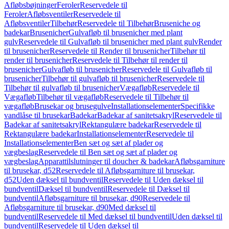
Afløbsbøjninger
Feroler
Reservedele til
Feroler
Afløbsventiler
Reservedele til
Afløbsventiler
Tilbehør
Reservedele til Tilbehør
Bruseniche og
badekar
Brusenicher
Gulvafløb til brusenicher med plant
gulv
Reservedele til Gulvafløb til brusenicher med plant gulv
Render
til brusenicher
Reservedele til Render til brusenicher
Tilbehør til
render til brusenicher
Reservedele til Tilbehør til render til
brusenicher
Gulvafløb til brusenicher
Reservedele til Gulvafløb til
brusenicher
Tilbehør til gulvafløb til brusenicher
Reservedele til
Tilbehør til gulvafløb til brusenicher
Vægafløb
Reservedele til
Vægafløb
Tilbehør til vægafløb
Reservedele til Tilbehør til
vægafløb
Brusekar og brusegulve
Installationselementer
Specifikke
vandlåse til brusekar
Badekar
Badekar af sanitetsakryl
Reservedele til
Badekar af sanitetsakryl
Rektangulære badekar
Reservedele til
Rektangulære badekar
Installationselementer
Reservedele til
Installationselementer
Ben sæt og sæt af plader og
vægbeslag
Reservedele til Ben sæt og sæt af plader og
vægbeslag
Apparattilslutninger til doucher & badekar
Afløbsgarniture
til brusekar, d52
Reservedele til Afløbsgarniture til brusekar,
d52
Uden dæksel til bundventil
Reservedele til Uden dæksel til
bundventil
Dæksel til bundventil
Reservedele til Dæksel til
bundventil
Afløbsgarniture til brusekar, d90
Reservedele til
Afløbsgarniture til brusekar, d90
Med dæksel til
bundventil
Reservedele til Med dæksel til bundventil
Uden dæksel til
bundventil
Reservedele til Uden dæksel til