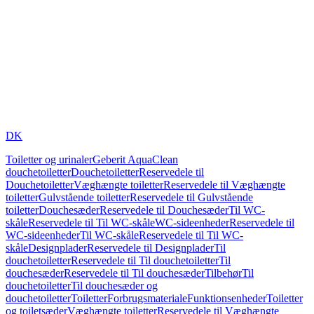
DK
Toiletter og urinaler
Geberit AquaClean
douchetoiletter
Douchetoiletter
Reservedele til
Douchetoiletter
Væghængte toiletter
Reservedele til Væghængte
toiletter
Gulvstående toiletter
Reservedele til Gulvstående
toiletter
Douchesæder
Reservedele til Douchesæder
Til WC-
skåle
Reservedele til Til WC-skåle
WC-sideenheder
Reservedele til
WC-sideenheder
Til WC-skåle
Reservedele til Til WC-
skåle
Designplader
Reservedele til Designplader
Til
douchetoiletter
Reservedele til Til douchetoiletter
Til
douchesæder
Reservedele til Til douchesæder
Tilbehør
Til
douchetoiletter
Til douchesæder og
douchetoiletter
Toiletter
Forbrugsmateriale
Funktionsenheder
Toiletter
og toiletsæder
Væghængte toiletter
Reservedele til Væghængte