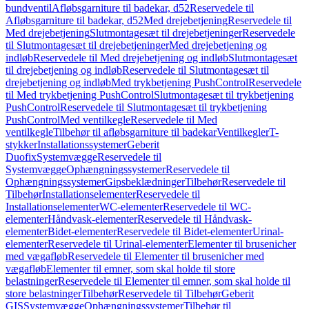
bundventil
Afløbsgarniture til badekar, d52
Reservedele til
Afløbsgarniture til badekar, d52
Med drejebetjening
Reservedele til
Med drejebetjening
Slutmontagesæt til drejebetjeninger
Reservedele
til Slutmontagesæt til drejebetjeninger
Med drejebetjening og
indløb
Reservedele til Med drejebetjening og indløb
Slutmontagesæt
til drejebetjening og indløb
Reservedele til Slutmontagesæt til
drejebetjening og indløb
Med trykbetjening PushControl
Reservedele
til Med trykbetjening PushControl
Slutmontagesæt til trykbetjening
PushControl
Reservedele til Slutmontagesæt til trykbetjening
PushControl
Med ventilkegle
Reservedele til Med
ventilkegle
Tilbehør til afløbsgarniture til badekar
Ventilkegler
T-
stykker
Installationssystemer
Geberit
Duofix
Systemvægge
Reservedele til
Systemvægge
Ophængningssystemer
Reservedele til
Ophængningssystemer
Gipsbeklædninger
Tilbehør
Reservedele til
Tilbehør
Installationselementer
Reservedele til
Installationselementer
WC-elementer
Reservedele til WC-
elementer
Håndvask-elementer
Reservedele til Håndvask-
elementer
Bidet-elementer
Reservedele til Bidet-elementer
Urinal-
elementer
Reservedele til Urinal-elementer
Elementer til brusenicher
med vægafløb
Reservedele til Elementer til brusenicher med
vægafløb
Elementer til emner, som skal holde til store
belastninger
Reservedele til Elementer til emner, som skal holde til
store belastninger
Tilbehør
Reservedele til Tilbehør
Geberit
GIS
Systemvægge
Ophængningssystemer
Tilbehør til