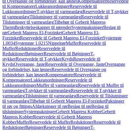
til Overgange og forbindelser, kan løsnes
Kompensatorer
Reservedele
til Kompensatorer
Lukkeanordninger
Reservedele til
Lukkeanordninger
T-stykker til varmeanlæg
Reservedele til T-stykker
til varmeanlæg
Tilslutninger til varmeanlæg
Reservedele til
Tilslutninger til varmeanlæg
Tilbehør til Geberit Mapress
Therm
Beskyttelseskapper til rørender
Systempakninger
Beslag til
rør
Geberit Mapress El-Forzinket
Geberit Mapress El-
Forzinket
Reservedele til Geberit Mapress El-Forzinket
Systemrør
1.0034
Systemrør 1.0215
Nippelrør
Muffer
Reservedele til
Muffer
Reduktioner
Reservedele til
Reduktioner
Bøjninger
Reservedele til Bøjninger
T-
stykker
Reservedele til T-stykker
Kryds
Reservedele til
Kryds
Overgange, faste
Reservedele til Overgange, faste
Overgange
og forbindelser, kan løsnes
Reservedele til Overgange og
forbindelser, kan løsnes
Kompensatorer
Reservedele til
Kompensatorer
Lukkeanordninger
Reservedele til
Lukkeanordninger
Muffer til varmeanlæg
Reservedele til Muffer til
varmeanlæg
T-stykker til varmeanlæg
Reservedele til T-stykker til
varmeanlæg
Tilslutninger til varmeanlæg
Reservedele til Tilslutninger
til varmeanlæg
Tilbehør til Geberit Mapress El-Forzinket
Pakninger
til rør og fittings
Afdækninger til rør
Beslag til rør
Beslag til
tilslutninger
Systempakninger
Geberit Mapress Kobber
Geberit
Mapress Kobber
Reservedele til Geberit Mapress
Kobber
Muffer
Reservedele til Muffer
Reduktioner
Reservedele til
Reduktioner
Bøjninger
Reservedele til Bøjninger
T-