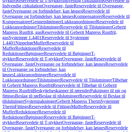
stykker
Reservedele til T-stykker
Indvendig cirkulation
Reservedele til
Indvendig cirkulation
Overgange, faste
Reservedele til Overgange,
faste
Overgange og forbindelser, kan løsnes
Reservedele til
Overgange og forbindelser, kan løsnes
Kompensatorer
Reservedele til
Kompensatorer
Gennemføringer
Lukkeanordninger
Reservedele til
Lukkeanordninger
Tilslutninger
Reservedele til Tilslutninger
Geberit
Mapress Rustfrit, gas
Reservedele til Geberit Mapress Rustfrit,
gas
Systemrør 1.4401
Reservedele til Systemrør
1.4401
Nippelrør
Muffer
Reservedele til
Muffer
Reduktioner
Reservedele til
Reduktioner
Bøjninger
Reservedele til Bøjninger
T-
stykker
Reservedele til T-stykker
Overgange, faste
Reservedele til
Overgange, faste
Overgange og forbindelser, kan løsnes
Reservedele
til Overgange og forbindelser, kan
løsnes
Lukkeanordninger
Reservedele til
Lukkeanordninger
Tilslutninger
Reservedele til Tilslutninger
Tilbehør
til Geberit Mapress Rustfrit
Reservedele til Tilbehør til Geberit
Mapress Rustfrit
Beskyttelseskapper til rørender
Pakninger til rør og
fittings
Beslag til rør
Beslag til tilslutninger
Reservedele til Beslag til
tilslutninger
Systempakninger
Geberit Mapress Therm
Systemrør
Therm
Fittings
Reservedele til Fittings
Muffer
Reservedele til
Muffer
Reduktioner
Reservedele til
Reduktioner
Bøjninger
Reservedele til Bøjninger
T-
stykker
Reservedele til T-stykker
Overgange, faste
Reservedele til
Overgange, faste
Overgange og forbindelser, kan løsnes
Reservedele