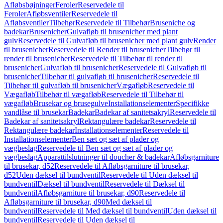
Afløbsbøjninger
Feroler
Reservedele til
Feroler
Afløbsventiler
Reservedele til
Afløbsventiler
Tilbehør
Reservedele til Tilbehør
Bruseniche og
badekar
Brusenicher
Gulvafløb til brusenicher med plant
gulv
Reservedele til Gulvafløb til brusenicher med plant gulv
Render
til brusenicher
Reservedele til Render til brusenicher
Tilbehør til
render til brusenicher
Reservedele til Tilbehør til render til
brusenicher
Gulvafløb til brusenicher
Reservedele til Gulvafløb til
brusenicher
Tilbehør til gulvafløb til brusenicher
Reservedele til
Tilbehør til gulvafløb til brusenicher
Vægafløb
Reservedele til
Vægafløb
Tilbehør til vægafløb
Reservedele til Tilbehør til
vægafløb
Brusekar og brusegulve
Installationselementer
Specifikke
vandlåse til brusekar
Badekar
Badekar af sanitetsakryl
Reservedele til
Badekar af sanitetsakryl
Rektangulære badekar
Reservedele til
Rektangulære badekar
Installationselementer
Reservedele til
Installationselementer
Ben sæt og sæt af plader og
vægbeslag
Reservedele til Ben sæt og sæt af plader og
vægbeslag
Apparattilslutninger til doucher & badekar
Afløbsgarniture
til brusekar, d52
Reservedele til Afløbsgarniture til brusekar,
d52
Uden dæksel til bundventil
Reservedele til Uden dæksel til
bundventil
Dæksel til bundventil
Reservedele til Dæksel til
bundventil
Afløbsgarniture til brusekar, d90
Reservedele til
Afløbsgarniture til brusekar, d90
Med dæksel til
bundventil
Reservedele til Med dæksel til bundventil
Uden dæksel til
bundventil
Reservedele til Uden dæksel til