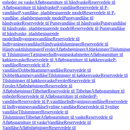
enheder og vaske
Afløbsgarniture til håndvaske
Reservedele til
Afløbsgarniture til håndvaske
P-vandlåse
Reservedele til P-
vandlåse
P-vandlåse, pladsbesparende model
Reservedele til P-
vandlåse, pladsbesparende model
Pungvandlåse til
håndvaske
Reservedele til Pungvandlåse til håndvaske
Pungvandlåse
til håndvaske, pladsbesparende model
Reservedele til Pungvandlåse
til håndvaske, pladsbesparende
model
Indbygningsvandlåse
Reservedele til
Indbygningsvandlåse
Håndvasktilslutninger
Reservedele til
Håndvasktilslutninger
Feroler
Afløbsbøjninger
Afdækninger
Tilslutning
til Tilslutninger
Tætninger
Indbygningskabinetter
Afløbsgarniture til
køkkenvaske
Reservedele til Afløbsgarniture til køkkenvaske
P-
vandlåse
Reservedele til P-
vandlåse
Dobbeltkammervandlåse
Reservedele til
Dobbeltkammervandlåse
Tilslutninger til køkkenvaske
Reservedele til
Tilslutninger til køkkenvaske
Feroler
Reservedele til
Feroler
Afløbsbøjninger
Reservedele til
Afløbsbøjninger
Tilbehør
Reservedele til Tilbehør
Afløbsgarniture til
enheder
Reservedele til Afløbsgarniture til enheder
P-
vandlåse
Reservedele til P-vandlåse
Indbygningsvandlåse
Reservedele
til Indbygningsvandlåse
Synlige vandlåse
Reservedele til Synlige
vandlåse
Tilslutninger
Reservedele til
Tilslutninger
Tilbehør
Afløbsgarniture til vaske
Reservedele til
Afløbsgarniture til vaske
Vandlåse
Reservedele til
Vandlåse
Afløbsbøjninger
Reservedele til