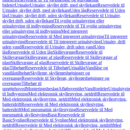
bideter
Urinaler
Urinaler, skyllet drift, med skyllekant
Reservedele til
Urinaler, skyllet drift, med skyllekant
Uden låg
Reservedele til Uden
låg
Urinaler, skyllet drift, uden skyllekant
Reservedele til Urinaler,
skyllet drift, uden skyllekant
Til synlig urinalstyring eller
urinalstyring til indbygning
Reservedele til Til synlig urinalstyring
eller urinalstyring til indbygning
Med integreret
urinalstyring
Reservedele til Med integreret urinalstyring
Til integreret
urinalstyring
Reservedele til Til integreret urinalstyring
Urinaler, drift
uden vand
Reservedele til Urinaler, drift uden vand
Uden
låg
Reservedele til Uden låg
Skillevægge
Reservedele til
Skillevægge
Skillevægge af plast
Reservedele til Skillevægge af
plast
Skillevægge af glas
Reservedele til Skillevægge af
glas
Tilbehør
Reservedele til Tilbehør
Urinallåg
Vandlåse og
vandlåstilbehør
Skyllerør, skyllerørsbøjninger og
overgange
Reservedele til Skyllerør, skyllerørsbøjninger og
overgange
Tilbehør til
sprøjtehoved
Monteringsbeslag
Afløbsventiler
Vandfordeler
Urinalstyri
til Indbygning
Med elektronisk skyllestyring, netdrift
Reservedele til
Med elektronisk skyllestyring, netdrift
Med elektronisk skyllestyring,
batteridrift
Reservedele til Med elektronisk skyllestyring,
batteridrift
Med pneumatisk skyllestyring
Reservedele til Med
pneumatisk skyllestyring
Basic
Reservedele til
Basic
Synlige
Reservedele til Synlige
Med elektronisk skyllestyring,
netdrift
Reservedele til Med elektronisk skyllestyring, netdrift
Med