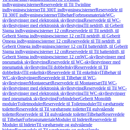
indbygningscisterner
Reservedele til Til Twinline
indbygningscisterner
Til 300T indbygningscisterner
Reservedele til
Til 300T indbygningscisterner
Tilbehør
Forbrugsmateriale
WC-
skyllestyringer med elektronisk skyllestyring
Reservedele til WC-
skyllestyringer med elektronisk skyllestyring
Til netdrift, til Geberit
Sigma indbygningscisterner 12 cm
Reservedele til Til netdrift, til
Geberit Sigma indbygningscisterner 12 cm
Til netdrift, til Geberit
Omega indbygningscisterner 12 cm
Reservedele til Til netdrift, til
Geberit Omega indbygningscisterner 12 cm
Til batteridrift, til Geberit
Sigma indbygningscisterner 12 cm
Reservedele til Til batteridrift, til
Geberit Sigma indbygningscisterner 12 cm
WC-skyllestyringer med
pneumatisk skyllestyring
Reservedele til WC-skyllestyringer med
pneumatisk skyllestyring
Til dobbeltskyl
Reservedele til Til
dobbeltskyl
Til enkeltskyl
Reservedele til Til enkeltskyl
Tilbehør til
WC-skyllestyringer
Reservedele til Tilbehør til WC-
skyllestyringer
Montagesæt
Reservedele til Montagesæt
Til WC-
skyllestyringer med elektronisk skyllestyring
Reservedele til Til WC-
skyllestyringer med elektronisk skyllestyring
Til WC-skyllestyringer
med pneumatisk skyllestyring
Forbindelser
Geberit Monolith
moduler
Toiletmoduler
Reservedele til Toiletmoduler
Til væghængte
toiletter
Reservedele til Til væghængte toiletter
Til gulvstående
toiletter
Reservedele til Til gulvstående toiletter
Tilbehør
Reservedele
til Tilbehør
Forbrugsmateriale
Moduler til bideter
Reservedele til
Moduler til bideter
Til væghængte og gulvstående
bideter
Reservedele til Til væghængte og gulvstående