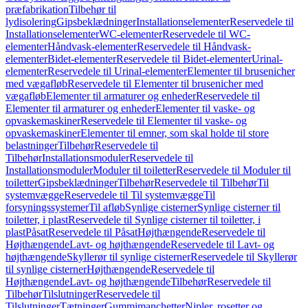
præfabrikation
Tilbehør til
lydisolering
Gipsbeklædninger
Installationselementer
Reservedele til
Installationselementer
WC-elementer
Reservedele til WC-
elementer
Håndvask-elementer
Reservedele til Håndvask-
elementer
Bidet-elementer
Reservedele til Bidet-elementer
Urinal-
elementer
Reservedele til Urinal-elementer
Elementer til brusenicher
med vægafløb
Reservedele til Elementer til brusenicher med
vægafløb
Elementer til armaturer og enheder
Reservedele til
Elementer til armaturer og enheder
Elementer til vaske- og
opvaskemaskiner
Reservedele til Elementer til vaske- og
opvaskemaskiner
Elementer til emner, som skal holde til store
belastninger
Tilbehør
Reservedele til
Tilbehør
Installationsmoduler
Reservedele til
Installationsmoduler
Moduler til toiletter
Reservedele til Moduler til
toiletter
Gipsbeklædninger
Tilbehør
Reservedele til Tilbehør
Til
systemvægge
Reservedele til Til systemvægge
Til
forsyningssystemer
Til afløb
Synlige cisterner
Synlige cisterner til
toiletter, i plast
Reservedele til Synlige cisterner til toiletter, i
plast
Påsat
Reservedele til Påsat
Højthængende
Reservedele til
Højthængende
Lavt- og højthængende
Reservedele til Lavt- og
højthængende
Skyllerør til synlige cisterner
Reservedele til Skyllerør
til synlige cisterner
Højthængende
Reservedele til
Højthængende
Lavt- og højthængende
Tilbehør
Reservedele til
Tilbehør
Tilslutninger
Reservedele til
Tilslutninger
Tætninger
Gummimanchetter
Nipler, rosetter og