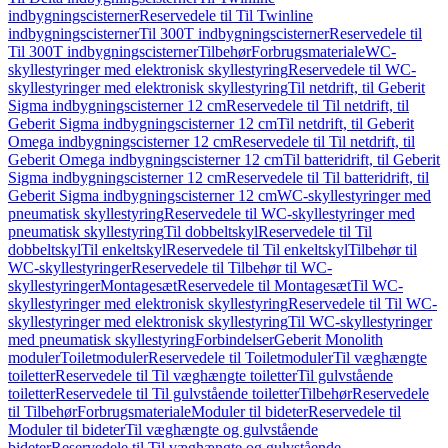
indbygningscisterner
Reservedele til Til Twinline
indbygningscisterner
Til 300T indbygningscisterner
Reservedele til
Til 300T indbygningscisterner
Tilbehør
Forbrugsmateriale
WC-
skyllestyringer med elektronisk skyllestyring
Reservedele til WC-
skyllestyringer med elektronisk skyllestyring
Til netdrift, til Geberit
Sigma indbygningscisterner 12 cm
Reservedele til Til netdrift, til
Geberit Sigma indbygningscisterner 12 cm
Til netdrift, til Geberit
Omega indbygningscisterner 12 cm
Reservedele til Til netdrift, til
Geberit Omega indbygningscisterner 12 cm
Til batteridrift, til Geberit
Sigma indbygningscisterner 12 cm
Reservedele til Til batteridrift, til
Geberit Sigma indbygningscisterner 12 cm
WC-skyllestyringer med
pneumatisk skyllestyring
Reservedele til WC-skyllestyringer med
pneumatisk skyllestyring
Til dobbeltskyl
Reservedele til Til
dobbeltskyl
Til enkeltskyl
Reservedele til Til enkeltskyl
Tilbehør til
WC-skyllestyringer
Reservedele til Tilbehør til WC-
skyllestyringer
Montagesæt
Reservedele til Montagesæt
Til WC-
skyllestyringer med elektronisk skyllestyring
Reservedele til Til WC-
skyllestyringer med elektronisk skyllestyring
Til WC-skyllestyringer
med pneumatisk skyllestyring
Forbindelser
Geberit Monolith
moduler
Toiletmoduler
Reservedele til Toiletmoduler
Til væghængte
toiletter
Reservedele til Til væghængte toiletter
Til gulvstående
toiletter
Reservedele til Til gulvstående toiletter
Tilbehør
Reservedele
til Tilbehør
Forbrugsmateriale
Moduler til bideter
Reservedele til
Moduler til bideter
Til væghængte og gulvstående
bideter
Reservedele til Til væghængte og gulvstående