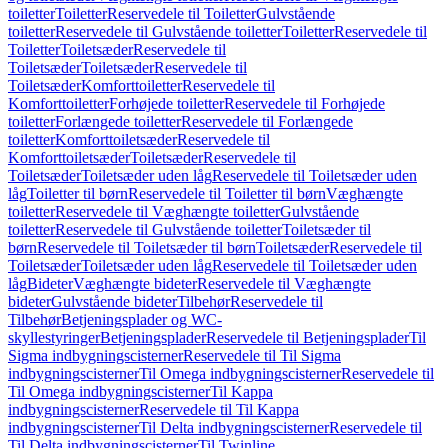
toiletter
Toiletter
Reservedele til Toiletter
Gulvstående
toiletter
Reservedele til Gulvstående toiletter
Toiletter
Reservedele til
Toiletter
Toiletsæder
Reservedele til
Toiletsæder
Toiletsæder
Reservedele til
Toiletsæder
Komforttoiletter
Reservedele til
Komforttoiletter
Forhøjede toiletter
Reservedele til Forhøjede
toiletter
Forlængede toiletter
Reservedele til Forlængede
toiletter
Komforttoiletsæder
Reservedele til
Komforttoiletsæder
Toiletsæder
Reservedele til
Toiletsæder
Toiletsæder uden låg
Reservedele til Toiletsæder uden
låg
Toiletter til børn
Reservedele til Toiletter til børn
Væghængte
toiletter
Reservedele til Væghængte toiletter
Gulvstående
toiletter
Reservedele til Gulvstående toiletter
Toiletsæder til
børn
Reservedele til Toiletsæder til børn
Toiletsæder
Reservedele til
Toiletsæder
Toiletsæder uden låg
Reservedele til Toiletsæder uden
låg
Bideter
Væghængte bideter
Reservedele til Væghængte
bideter
Gulvstående bideter
Tilbehør
Reservedele til
Tilbehør
Betjeningsplader og WC-
skyllestyringer
Betjeningsplader
Reservedele til Betjeningsplader
Til
Sigma indbygningscisterner
Reservedele til Til Sigma
indbygningscisterner
Til Omega indbygningscisterner
Reservedele til
Til Omega indbygningscisterner
Til Kappa
indbygningscisterner
Reservedele til Til Kappa
indbygningscisterner
Til Delta indbygningscisterner
Reservedele til
Til Delta indbygningscisterner
Til Twinline