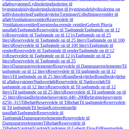
afløbssystemer
Lydisolering
Isolering til
bygningsdelslydisolering
Isolering til bygningsdelslydisolering og
luftlydsisolering
Fugtbeskyttelse
Tætninger
Udluftningsventiler til
afløb
Ventilationsventiler
Reservedele til
Ventilationsventiler
Energireducerende ventiler
Geberit Pluvia
tagafløb
Tagbrønde
Reservedele til Tagbrønde
Tagbrønde op til 12
l/s
Reservedele til Tagbrønde op til 12 l/s
Tagbrønde op til 25
liter/s
Reservedele til Tagbrønde op til 25 liter/s
Tagbrønde op til 100
liter/s
Reservedele til Tagbrønde op til 100 liter/s
Tagbrønde til
render
Reservedele til Tagbrønde til render
Tagbrønde op til 12
l/s
Reservedele til Tagbrønde op til 12 l/s
Tagbrønde op til 25
liter/s
Reservedele til Tagbrønde op til 25
liter/s
Dampspærreelementer
Reservedele til Dampspærreelementer
Til
tagbrønde op til 12 liter/s
Reservedele til Til tagbrønde op til 12
liter/s
Til tagbrønde op til 25 liter/s
Brandbeskyttelse
Brandbeskyttelse
til afløbssystemer
Nødoverløb
Reservedele til Nødoverløb
Til
tagbrønde op til 12 liter/s
Reservedele til Til tagbrønde op til 12
liter/s
Til tagbrønde op til 25 liter/s
Reservedele til Til tagbrønde op til
25 liter/s
Beslag
Befæstigelsessystem d40–200
Befæstigelsessystem
d250–315
Tilbehør
Reservedele til Tilbehør
Til tagbrønde
Reservedele
til Til tagbrønde
Til beslag
Konventionelle
tagafløb
Tagbrønde
Reservedele til
Tagbrønde
Dampspærreelementer
Reservedele til
Dampspærreelementer
Tilbehør
Reservedele til
Tilbehør
Værktøj
Værktøj
Værktøjer til Geberit FlowFit
Reservedele