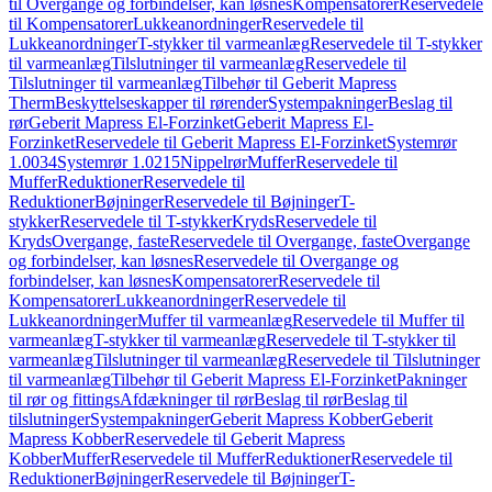
til Overgange og forbindelser, kan løsnes
Kompensatorer
Reservedele
til Kompensatorer
Lukkeanordninger
Reservedele til
Lukkeanordninger
T-stykker til varmeanlæg
Reservedele til T-stykker
til varmeanlæg
Tilslutninger til varmeanlæg
Reservedele til
Tilslutninger til varmeanlæg
Tilbehør til Geberit Mapress
Therm
Beskyttelseskapper til rørender
Systempakninger
Beslag til
rør
Geberit Mapress El-Forzinket
Geberit Mapress El-
Forzinket
Reservedele til Geberit Mapress El-Forzinket
Systemrør
1.0034
Systemrør 1.0215
Nippelrør
Muffer
Reservedele til
Muffer
Reduktioner
Reservedele til
Reduktioner
Bøjninger
Reservedele til Bøjninger
T-
stykker
Reservedele til T-stykker
Kryds
Reservedele til
Kryds
Overgange, faste
Reservedele til Overgange, faste
Overgange
og forbindelser, kan løsnes
Reservedele til Overgange og
forbindelser, kan løsnes
Kompensatorer
Reservedele til
Kompensatorer
Lukkeanordninger
Reservedele til
Lukkeanordninger
Muffer til varmeanlæg
Reservedele til Muffer til
varmeanlæg
T-stykker til varmeanlæg
Reservedele til T-stykker til
varmeanlæg
Tilslutninger til varmeanlæg
Reservedele til Tilslutninger
til varmeanlæg
Tilbehør til Geberit Mapress El-Forzinket
Pakninger
til rør og fittings
Afdækninger til rør
Beslag til rør
Beslag til
tilslutninger
Systempakninger
Geberit Mapress Kobber
Geberit
Mapress Kobber
Reservedele til Geberit Mapress
Kobber
Muffer
Reservedele til Muffer
Reduktioner
Reservedele til
Reduktioner
Bøjninger
Reservedele til Bøjninger
T-