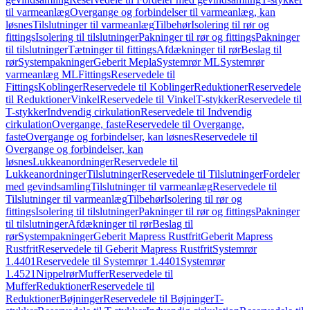
til varmeanlæg
Overgange og forbindelser til varmeanlæg, kan
løsnes
Tilslutninger til varmeanlæg
Tilbehør
Isolering til rør og
fittings
Isolering til tilslutninger
Pakninger til rør og fittings
Pakninger
til tilslutninger
Tætninger til fittings
Afdækninger til rør
Beslag til
rør
Systempakninger
Geberit Mepla
Systemrør ML
Systemrør
varmeanlæg ML
Fittings
Reservedele til
Fittings
Koblinger
Reservedele til Koblinger
Reduktioner
Reservedele
til Reduktioner
Vinkel
Reservedele til Vinkel
T-stykker
Reservedele til
T-stykker
Indvendig cirkulation
Reservedele til Indvendig
cirkulation
Overgange, faste
Reservedele til Overgange,
faste
Overgange og forbindelser, kan løsnes
Reservedele til
Overgange og forbindelser, kan
løsnes
Lukkeanordninger
Reservedele til
Lukkeanordninger
Tilslutninger
Reservedele til Tilslutninger
Fordeler
med gevindsamling
Tilslutninger til varmeanlæg
Reservedele til
Tilslutninger til varmeanlæg
Tilbehør
Isolering til rør og
fittings
Isolering til tilslutninger
Pakninger til rør og fittings
Pakninger
til tilslutninger
Afdækninger til rør
Beslag til
rør
Systempakninger
Geberit Mapress Rustfrit
Geberit Mapress
Rustfrit
Reservedele til Geberit Mapress Rustfrit
Systemrør
1.4401
Reservedele til Systemrør 1.4401
Systemrør
1.4521
Nippelrør
Muffer
Reservedele til
Muffer
Reduktioner
Reservedele til
Reduktioner
Bøjninger
Reservedele til Bøjninger
T-