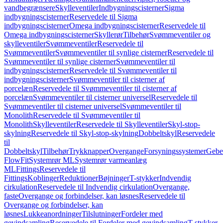
vandbegrænsere
Skylleventiler
Indbygningscisterner
Sigma
indbygningscisterner
Reservedele til Sigma
indbygningscisterner
Omega indbygningscisterner
Reservedele til
Omega indbygningscisterner
Skyllerør
Tilbehør
Svømmeventiler og
skylleventiler
Svømmeventiler
Reservedele til
Svømmeventiler
Svømmeventiler til synlige cisterner
Reservedele til
Svømmeventiler til synlige cisterner
Svømmeventiler til
indbygningscisterner
Reservedele til Svømmeventiler til
indbygningscisterner
Svømmeventiler til cisterner af
porcelæn
Reservedele til Svømmeventiler til cisterner af
porcelæn
Svømmeventiler til cisterner universel
Reservedele til
Svømmeventiler til cisterner universel
Svømmeventiler til
Monolith
Reservedele til Svømmeventiler til
Monolith
Skylleventiler
Reservedele til Skylleventiler
Skyl-stop-
skylning
Reservedele til Skyl-stop-skylning
Dobbeltskyl
Reservedele
til
Dobbeltskyl
Tilbehør
Trykknapper
Overgange
Forsyningssystemer
Geber
FlowFit
Systemrør ML
Systemrør varmeanlæg
ML
Fittings
Reservedele til
Fittings
Koblinger
Reduktioner
Bøjninger
T-stykker
Indvendig
cirkulation
Reservedele til Indvendig cirkulation
Overgange,
faste
Overgange og forbindelser, kan løsnes
Reservedele til
Overgange og forbindelser, kan
løsnes
Lukkeanordninger
Tilslutninger
Fordeler med
gevindsamling
Reservedele til Fordeler med gevindsamling
T-stykker