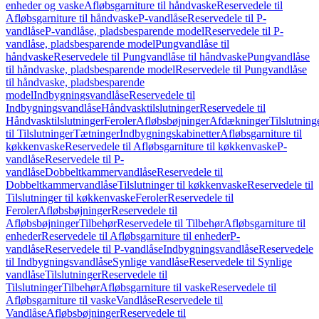
enheder og vaske
Afløbsgarniture til håndvaske
Reservedele til
Afløbsgarniture til håndvaske
P-vandlåse
Reservedele til P-
vandlåse
P-vandlåse, pladsbesparende model
Reservedele til P-
vandlåse, pladsbesparende model
Pungvandlåse til
håndvaske
Reservedele til Pungvandlåse til håndvaske
Pungvandlåse
til håndvaske, pladsbesparende model
Reservedele til Pungvandlåse
til håndvaske, pladsbesparende
model
Indbygningsvandlåse
Reservedele til
Indbygningsvandlåse
Håndvasktilslutninger
Reservedele til
Håndvasktilslutninger
Feroler
Afløbsbøjninger
Afdækninger
Tilslutning
til Tilslutninger
Tætninger
Indbygningskabinetter
Afløbsgarniture til
køkkenvaske
Reservedele til Afløbsgarniture til køkkenvaske
P-
vandlåse
Reservedele til P-
vandlåse
Dobbeltkammervandlåse
Reservedele til
Dobbeltkammervandlåse
Tilslutninger til køkkenvaske
Reservedele til
Tilslutninger til køkkenvaske
Feroler
Reservedele til
Feroler
Afløbsbøjninger
Reservedele til
Afløbsbøjninger
Tilbehør
Reservedele til Tilbehør
Afløbsgarniture til
enheder
Reservedele til Afløbsgarniture til enheder
P-
vandlåse
Reservedele til P-vandlåse
Indbygningsvandlåse
Reservedele
til Indbygningsvandlåse
Synlige vandlåse
Reservedele til Synlige
vandlåse
Tilslutninger
Reservedele til
Tilslutninger
Tilbehør
Afløbsgarniture til vaske
Reservedele til
Afløbsgarniture til vaske
Vandlåse
Reservedele til
Vandlåse
Afløbsbøjninger
Reservedele til