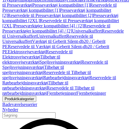
til Presseværktøj
Presseværktøj kompatibilitet [1]
Reservedele til
Presseværktøj kompatibilitet [1]
Presseværktøj kompatibilitet
[2]
Reservedele til Presseværktøj kompatibilitet [2]
Presseværktøj
kompatibilitet [2XL]
Reservedele til Presseværktøj kompatibilitet
[2XL]
Presseværktøjer kompatibilitet [4] / [2]
Reservedele til
Presseværktøjer kompatibilitet [4] / [2]
Universalkuffert
Reservedele
til Universalkuffert
Universalkuffert
Reservedele til
Universalkuffert
Værktøj til Geberit Silent-db20 / Geberit
PE
Reservedele til Værktøj til Geberit Silent-db20 / Geberit
PE
Elektrosvejseværktøj
Reservedele til
Elektrosvejseværktøj
Tilbehør til
elektrosvejseværktøj
Spejlsvejsningsværktøj
Reservedele til
Spejlsvejsningsværktøj
Tilbehør til
spejlsvejsningsværktøj
Reservedele til Tilbehør til
spejlsvejsningsværktøj
Rørbearbejdningsværktøj
Reservedele til
Rørbearbejdningsværktøj
Tilbehør til
rørbearbejdningsværktøj
Reservedele til Tilbehør til
rørbearbejdningsværktøj
Fjernbetjeninger
Fjernbetjeninger
Produktkategorier
Badeværelsesserier
Nyheder