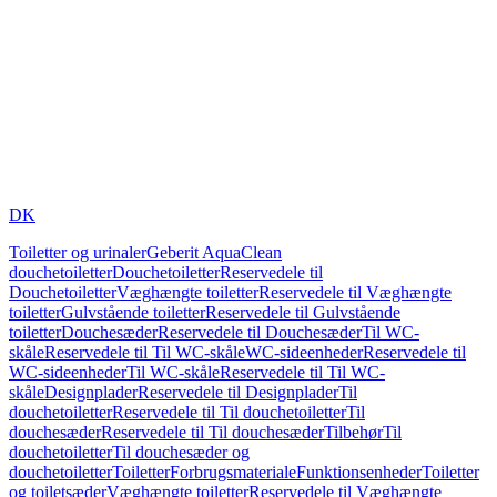
DK
Toiletter og urinaler
Geberit AquaClean
douchetoiletter
Douchetoiletter
Reservedele til
Douchetoiletter
Væghængte toiletter
Reservedele til Væghængte
toiletter
Gulvstående toiletter
Reservedele til Gulvstående
toiletter
Douchesæder
Reservedele til Douchesæder
Til WC-
skåle
Reservedele til Til WC-skåle
WC-sideenheder
Reservedele til
WC-sideenheder
Til WC-skåle
Reservedele til Til WC-
skåle
Designplader
Reservedele til Designplader
Til
douchetoiletter
Reservedele til Til douchetoiletter
Til
douchesæder
Reservedele til Til douchesæder
Tilbehør
Til
douchetoiletter
Til douchesæder og
douchetoiletter
Toiletter
Forbrugsmateriale
Funktionsenheder
Toiletter
og toiletsæder
Væghængte toiletter
Reservedele til Væghængte