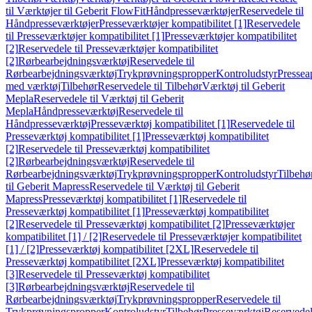
til Værktøjer til Geberit FlowFit
Håndpresseværktøjer
Reservedele til
Håndpresseværktøjer
Presseværktøjer kompatibilitet [1]
Reservedele
til Presseværktøjer kompatibilitet [1]
Presseværktøjer kompatibilitet
[2]
Reservedele til Presseværktøjer kompatibilitet
[2]
Rørbearbejdningsværktøj
Reservedele til
Rørbearbejdningsværktøj
Trykprøvningspropper
Kontroludstyr
Pressea
med værktøj
Tilbehør
Reservedele til Tilbehør
Værktøj til Geberit
Mepla
Reservedele til Værktøj til Geberit
Mepla
Håndpresseværktøj
Reservedele til
Håndpresseværktøj
Presseværktøj kompatibilitet [1]
Reservedele til
Presseværktøj kompatibilitet [1]
Presseværktøj kompatibilitet
[2]
Reservedele til Presseværktøj kompatibilitet
[2]
Rørbearbejdningsværktøj
Reservedele til
Rørbearbejdningsværktøj
Trykprøvningspropper
Kontroludstyr
Tilbehø
til Geberit Mapress
Reservedele til Værktøj til Geberit
Mapress
Presseværktøj kompatibilitet [1]
Reservedele til
Presseværktøj kompatibilitet [1]
Presseværktøj kompatibilitet
[2]
Reservedele til Presseværktøj kompatibilitet [2]
Presseværktøjer
kompatibilitet [1] / [2]
Reservedele til Presseværktøjer kompatibilitet
[1] / [2]
Presseværktøj kompatibilitet [2XL]
Reservedele til
Presseværktøj kompatibilitet [2XL]
Presseværktøj kompatibilitet
[3]
Reservedele til Presseværktøj kompatibilitet
[3]
Rørbearbejdningsværktøj
Reservedele til
Rørbearbejdningsværktøj
Trykprøvningspropper
Reservedele til
Trykprøvningspropper
Kontroludstyr
Tilbehør
Presseværktøj
Reservede