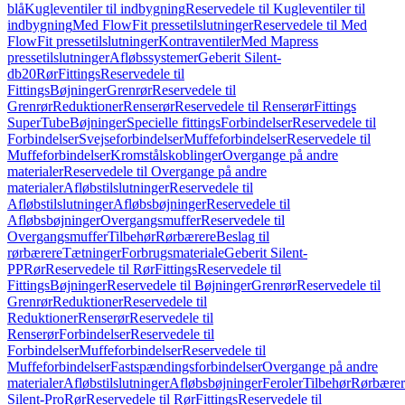
blå
Kugleventiler til indbygning
Reservedele til Kugleventiler til
indbygning
Med FlowFit pressetilslutninger
Reservedele til Med
FlowFit pressetilslutninger
Kontraventiler
Med Mapress
pressetilslutninger
Afløbssystemer
Geberit Silent-
db20
Rør
Fittings
Reservedele til
Fittings
Bøjninger
Grenrør
Reservedele til
Grenrør
Reduktioner
Renserør
Reservedele til Renserør
Fittings
SuperTube
Bøjninger
Specielle fittings
Forbindelser
Reservedele til
Forbindelser
Svejseforbindelser
Muffeforbindelser
Reservedele til
Muffeforbindelser
Kromstålskoblinger
Overgange på andre
materialer
Reservedele til Overgange på andre
materialer
Afløbstilslutninger
Reservedele til
Afløbstilslutninger
Afløbsbøjninger
Reservedele til
Afløbsbøjninger
Overgangsmuffer
Reservedele til
Overgangsmuffer
Tilbehør
Rørbærere
Beslag til
rørbærere
Tætninger
Forbrugsmateriale
Geberit Silent-
PP
Rør
Reservedele til Rør
Fittings
Reservedele til
Fittings
Bøjninger
Reservedele til Bøjninger
Grenrør
Reservedele til
Grenrør
Reduktioner
Reservedele til
Reduktioner
Renserør
Reservedele til
Renserør
Forbindelser
Reservedele til
Forbindelser
Muffeforbindelser
Reservedele til
Muffeforbindelser
Fastspændingsforbindelser
Overgange på andre
materialer
Afløbstilslutninger
Afløbsbøjninger
Feroler
Tilbehør
Rørbærer
Silent-Pro
Rør
Reservedele til Rør
Fittings
Reservedele til