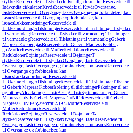
stykker
Reservedele til T-stykker
Indvendig cirkulation
Reservedele til
Indvendig cirkulation
Kryds
Reservedele til Kryds
Overgange,
faste
Reservedele til Overgange, faste
Overgange og forbindelser, kan
løsnes
Reservedele til Overgange og forbindelser, kan
løsnes
Lukkeanordninger
Reservedele til
Lukkeanordninger
Tilslutninger
Reservedele til Tilslutninger
T-stykker
til varmeanlæg
Reservedele til T-stykker til varmeanlæg
Tilslutninger
til varmeanlæg
Reservedele til Tilslutninger til varmeanlæg
Geberit
Mapress Kobber, gas
Reservedele til Geberit Mapress Kobber,
gas
Muffer
Reservedele til Muffer
Reduktioner
Reservedele til
Reduktioner
Bøjninger
Reservedele til Bøjninger
T-
stykker
Reservedele til T-stykker
Overgange, faste
Reservedele til
Overgange, faste
Overgange og forbindelser, kan løsnes
Reservedele
til Overgange og forbindelser, kan
løsnes
Lukkeanordninger
Reservedele til
Lukkeanordninger
Tilslutninger
Reservedele til Tilslutninger
Tilbehør
til Geberit Mapress Kobber
Isolering til tilslutninger
Pakninger til rør
og fittings
Afdækninger til rør
Beslag til rør
Systempakninger
Geberit
Mapress CuNiFe
Geberit Mapress CuNiFe
Reservedele til Geberit
Mapress CuNiFe
Systemrør 2.1972
Muffer
Reservedele til
Muffer
Reduktioner
Reservedele til
Reduktioner
Bøjninger
Reservedele til Bøjninger
T-
stykker
Reservedele til T-stykker
Overgange, faste
Reservedele til
Overgange, faste
Overgange og forbindelser, kan løsnes
Reservedele
til Overgange og forbindelser, kan