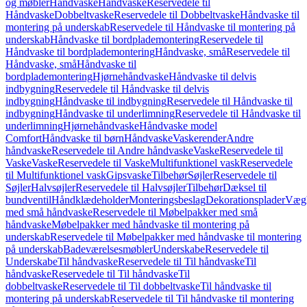
og møbler
Håndvaske
Håndvaske
Reservedele til
Håndvaske
Dobbeltvaske
Reservedele til Dobbeltvaske
Håndvaske til
montering på underskab
Reservedele til Håndvaske til montering på
underskab
Håndvaske til bordplademontering
Reservedele til
Håndvaske til bordplademontering
Håndvaske, små
Reservedele til
Håndvaske, små
Håndvaske til
bordplademontering
Hjørnehåndvaske
Håndvaske til delvis
indbygning
Reservedele til Håndvaske til delvis
indbygning
Håndvaske til indbygning
Reservedele til Håndvaske til
indbygning
Håndvaske til underlimning
Reservedele til Håndvaske til
underlimning
Hjørnehåndvaske
Håndvaske model
Comfort
Håndvaske til børn
Håndvaske
Vaskerender
Andre
håndvaske
Reservedele til Andre håndvaske
Vaske
Reservedele til
Vaske
Vaske
Reservedele til Vaske
Multifunktionel vask
Reservedele
til Multifunktionel vask
Gipsvaske
Tilbehør
Søjler
Reservedele til
Søjler
Halvsøjler
Reservedele til Halvsøjler
Tilbehør
Dæksel til
bundventil
Håndklædeholder
Monteringsbeslag
Dekorationsplader
Vægh
med små håndvaske
Reservedele til Møbelpakker med små
håndvaske
Møbelpakker med håndvaske til montering på
underskab
Reservedele til Møbelpakker med håndvaske til montering
på underskab
Badeværelsesmøbler
Underskabe
Reservedele til
Underskabe
Til håndvaske
Reservedele til Til håndvaske
Til
håndvaske
Reservedele til Til håndvaske
Til
dobbeltvaske
Reservedele til Til dobbeltvaske
Til håndvaske til
montering på underskab
Reservedele til Til håndvaske til montering