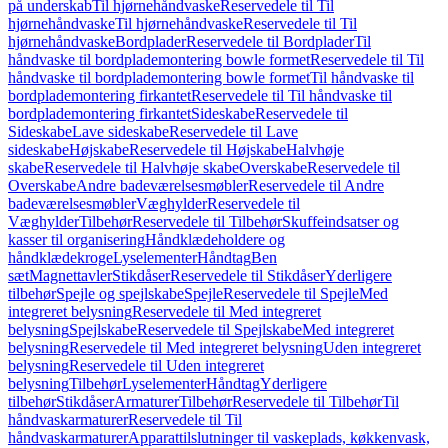
på underskab
Til hjørnehåndvaske
Reservedele til Til
hjørnehåndvaske
Til hjørnehåndvaske
Reservedele til Til
hjørnehåndvaske
Bordplader
Reservedele til Bordplader
Til
håndvaske til bordplademontering bowle formet
Reservedele til Til
håndvaske til bordplademontering bowle formet
Til håndvaske til
bordplademontering firkantet
Reservedele til Til håndvaske til
bordplademontering firkantet
Sideskabe
Reservedele til
Sideskabe
Lave sideskabe
Reservedele til Lave
sideskabe
Højskabe
Reservedele til Højskabe
Halvhøje
skabe
Reservedele til Halvhøje skabe
Overskabe
Reservedele til
Overskabe
Andre badeværelsesmøbler
Reservedele til Andre
badeværelsesmøbler
Væghylder
Reservedele til
Væghylder
Tilbehør
Reservedele til Tilbehør
Skuffeindsatser og
kasser til organisering
Håndklædeholdere og
håndklædekroge
Lyselementer
Håndtag
Ben
sæt
Magnettavler
Stikdåser
Reservedele til Stikdåser
Yderligere
tilbehør
Spejle og spejlskabe
Spejle
Reservedele til Spejle
Med
integreret belysning
Reservedele til Med integreret
belysning
Spejlskabe
Reservedele til Spejlskabe
Med integreret
belysning
Reservedele til Med integreret belysning
Uden integreret
belysning
Reservedele til Uden integreret
belysning
Tilbehør
Lyselementer
Håndtag
Yderligere
tilbehør
Stikdåser
Armaturer
Tilbehør
Reservedele til Tilbehør
Til
håndvaskarmaturer
Reservedele til Til
håndvaskarmaturer
Apparattilslutninger til vaskeplads, køkkenvask,