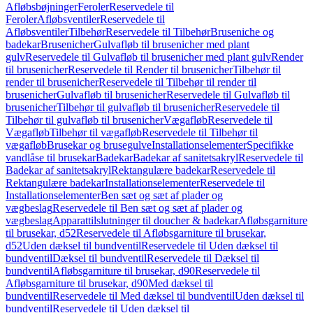
Afløbsbøjninger
Feroler
Reservedele til
Feroler
Afløbsventiler
Reservedele til
Afløbsventiler
Tilbehør
Reservedele til Tilbehør
Bruseniche og
badekar
Brusenicher
Gulvafløb til brusenicher med plant
gulv
Reservedele til Gulvafløb til brusenicher med plant gulv
Render
til brusenicher
Reservedele til Render til brusenicher
Tilbehør til
render til brusenicher
Reservedele til Tilbehør til render til
brusenicher
Gulvafløb til brusenicher
Reservedele til Gulvafløb til
brusenicher
Tilbehør til gulvafløb til brusenicher
Reservedele til
Tilbehør til gulvafløb til brusenicher
Vægafløb
Reservedele til
Vægafløb
Tilbehør til vægafløb
Reservedele til Tilbehør til
vægafløb
Brusekar og brusegulve
Installationselementer
Specifikke
vandlåse til brusekar
Badekar
Badekar af sanitetsakryl
Reservedele til
Badekar af sanitetsakryl
Rektangulære badekar
Reservedele til
Rektangulære badekar
Installationselementer
Reservedele til
Installationselementer
Ben sæt og sæt af plader og
vægbeslag
Reservedele til Ben sæt og sæt af plader og
vægbeslag
Apparattilslutninger til doucher & badekar
Afløbsgarniture
til brusekar, d52
Reservedele til Afløbsgarniture til brusekar,
d52
Uden dæksel til bundventil
Reservedele til Uden dæksel til
bundventil
Dæksel til bundventil
Reservedele til Dæksel til
bundventil
Afløbsgarniture til brusekar, d90
Reservedele til
Afløbsgarniture til brusekar, d90
Med dæksel til
bundventil
Reservedele til Med dæksel til bundventil
Uden dæksel til
bundventil
Reservedele til Uden dæksel til