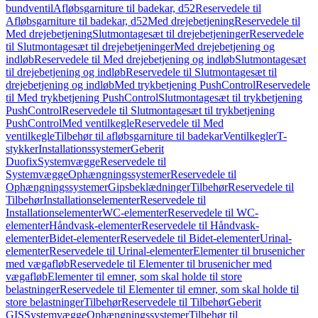
bundventil
Afløbsgarniture til badekar, d52
Reservedele til
Afløbsgarniture til badekar, d52
Med drejebetjening
Reservedele til
Med drejebetjening
Slutmontagesæt til drejebetjeninger
Reservedele
til Slutmontagesæt til drejebetjeninger
Med drejebetjening og
indløb
Reservedele til Med drejebetjening og indløb
Slutmontagesæt
til drejebetjening og indløb
Reservedele til Slutmontagesæt til
drejebetjening og indløb
Med trykbetjening PushControl
Reservedele
til Med trykbetjening PushControl
Slutmontagesæt til trykbetjening
PushControl
Reservedele til Slutmontagesæt til trykbetjening
PushControl
Med ventilkegle
Reservedele til Med
ventilkegle
Tilbehør til afløbsgarniture til badekar
Ventilkegler
T-
stykker
Installationssystemer
Geberit
Duofix
Systemvægge
Reservedele til
Systemvægge
Ophængningssystemer
Reservedele til
Ophængningssystemer
Gipsbeklædninger
Tilbehør
Reservedele til
Tilbehør
Installationselementer
Reservedele til
Installationselementer
WC-elementer
Reservedele til WC-
elementer
Håndvask-elementer
Reservedele til Håndvask-
elementer
Bidet-elementer
Reservedele til Bidet-elementer
Urinal-
elementer
Reservedele til Urinal-elementer
Elementer til brusenicher
med vægafløb
Reservedele til Elementer til brusenicher med
vægafløb
Elementer til emner, som skal holde til store
belastninger
Reservedele til Elementer til emner, som skal holde til
store belastninger
Tilbehør
Reservedele til Tilbehør
Geberit
GIS
Systemvægge
Ophængningssystemer
Tilbehør til