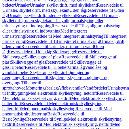
bideter
Urinaler
Urinaler, skyllet drift, med skyllekant
Reservedele til
Urinaler, skyllet drift, med skyllekant
Uden låg
Reservedele til Uden
låg
Urinaler, skyllet drift, uden skyllekant
Reservedele til Urinaler,
skyllet drift, uden skyllekant
Til synlig urinalstyring eller
urinalstyring til indbygning
Reservedele til Til synlig urinalstyring
eller urinalstyring til indbygning
Med integreret
urinalstyring
Reservedele til Med integreret urinalstyring
Til integreret
urinalstyring
Reservedele til Til integreret urinalstyring
Urinaler, drift
uden vand
Reservedele til Urinaler, drift uden vand
Uden
låg
Reservedele til Uden låg
Skillevægge
Reservedele til
Skillevægge
Skillevægge af plast
Reservedele til Skillevægge af
plast
Skillevægge af glas
Reservedele til Skillevægge af
glas
Tilbehør
Reservedele til Tilbehør
Urinallåg
Vandlåse og
vandlåstilbehør
Skyllerør, skyllerørsbøjninger og
overgange
Reservedele til Skyllerør, skyllerørsbøjninger og
overgange
Tilbehør til
sprøjtehoved
Monteringsbeslag
Afløbsventiler
Vandfordeler
Urinalstyri
til Indbygning
Med elektronisk skyllestyring, netdrift
Reservedele til
Med elektronisk skyllestyring, netdrift
Med elektronisk skyllestyring,
batteridrift
Reservedele til Med elektronisk skyllestyring,
batteridrift
Med pneumatisk skyllestyring
Reservedele til Med
pneumatisk skyllestyring
Basic
Reservedele til
Basic
Synlige
Reservedele til Synlige
Med elektronisk skyllestyring,
netdrift
Reservedele til Med elektronisk skyllestyring, netdrift
Med