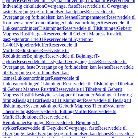
stykker
Reservedele til T-stykker
Indvendig cirkulation
Reservedele til
Indvendig cirkulation
Overgange, faste
Reservedele til Overgange,
faste
Overgange og forbindelser, kan løsnes
Reservedele til
Overgange og forbindelser, kan løsnes
Kompensatorer
Reservedele til
Kompensatorer
Gennemføringer
Lukkeanordninger
Reservedele til
Lukkeanordninger
Tilslutninger
Reservedele til Tilslutninger
Geberit
Mapress Rustfrit, gas
Reservedele til Geberit Mapress Rustfrit,
gas
Systemrør 1.4401
Reservedele til Systemrør
1.4401
Nippelrør
Muffer
Reservedele til
Muffer
Reduktioner
Reservedele til
Reduktioner
Bøjninger
Reservedele til Bøjninger
T-
stykker
Reservedele til T-stykker
Overgange, faste
Reservedele til
Overgange, faste
Overgange og forbindelser, kan løsnes
Reservedele
til Overgange og forbindelser, kan
løsnes
Lukkeanordninger
Reservedele til
Lukkeanordninger
Tilslutninger
Reservedele til Tilslutninger
Tilbehør
til Geberit Mapress Rustfrit
Reservedele til Tilbehør til Geberit
Mapress Rustfrit
Beskyttelseskapper til rørender
Pakninger til rør og
fittings
Beslag til rør
Beslag til tilslutninger
Reservedele til Beslag til
tilslutninger
Systempakninger
Geberit Mapress Therm
Systemrør
Therm
Fittings
Reservedele til Fittings
Muffer
Reservedele til
Muffer
Reduktioner
Reservedele til
Reduktioner
Bøjninger
Reservedele til Bøjninger
T-
stykker
Reservedele til T-stykker
Overgange, faste
Reservedele til
Overgange, faste
Overgange og forbindelser, kan løsnes
Reservedele