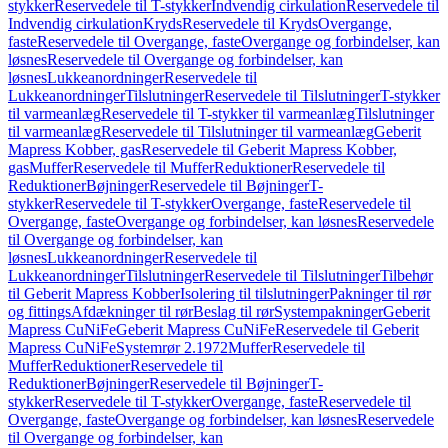
stykker
Reservedele til T-stykker
Indvendig cirkulation
Reservedele til
Indvendig cirkulation
Kryds
Reservedele til Kryds
Overgange,
faste
Reservedele til Overgange, faste
Overgange og forbindelser, kan
løsnes
Reservedele til Overgange og forbindelser, kan
løsnes
Lukkeanordninger
Reservedele til
Lukkeanordninger
Tilslutninger
Reservedele til Tilslutninger
T-stykker
til varmeanlæg
Reservedele til T-stykker til varmeanlæg
Tilslutninger
til varmeanlæg
Reservedele til Tilslutninger til varmeanlæg
Geberit
Mapress Kobber, gas
Reservedele til Geberit Mapress Kobber,
gas
Muffer
Reservedele til Muffer
Reduktioner
Reservedele til
Reduktioner
Bøjninger
Reservedele til Bøjninger
T-
stykker
Reservedele til T-stykker
Overgange, faste
Reservedele til
Overgange, faste
Overgange og forbindelser, kan løsnes
Reservedele
til Overgange og forbindelser, kan
løsnes
Lukkeanordninger
Reservedele til
Lukkeanordninger
Tilslutninger
Reservedele til Tilslutninger
Tilbehør
til Geberit Mapress Kobber
Isolering til tilslutninger
Pakninger til rør
og fittings
Afdækninger til rør
Beslag til rør
Systempakninger
Geberit
Mapress CuNiFe
Geberit Mapress CuNiFe
Reservedele til Geberit
Mapress CuNiFe
Systemrør 2.1972
Muffer
Reservedele til
Muffer
Reduktioner
Reservedele til
Reduktioner
Bøjninger
Reservedele til Bøjninger
T-
stykker
Reservedele til T-stykker
Overgange, faste
Reservedele til
Overgange, faste
Overgange og forbindelser, kan løsnes
Reservedele
til Overgange og forbindelser, kan