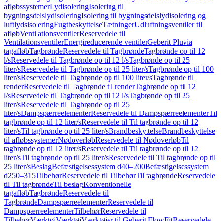
afløbssystemer
Lydisolering
Isolering til
bygningsdelslydisolering
Isolering til bygningsdelslydisolering og
luftlydsisolering
Fugtbeskyttelse
Tætninger
Udluftningsventiler til
afløb
Ventilationsventiler
Reservedele til
Ventilationsventiler
Energireducerende ventiler
Geberit Pluvia
tagafløb
Tagbrønde
Reservedele til Tagbrønde
Tagbrønde op til 12
l/s
Reservedele til Tagbrønde op til 12 l/s
Tagbrønde op til 25
liter/s
Reservedele til Tagbrønde op til 25 liter/s
Tagbrønde op til 100
liter/s
Reservedele til Tagbrønde op til 100 liter/s
Tagbrønde til
render
Reservedele til Tagbrønde til render
Tagbrønde op til 12
l/s
Reservedele til Tagbrønde op til 12 l/s
Tagbrønde op til 25
liter/s
Reservedele til Tagbrønde op til 25
liter/s
Dampspærreelementer
Reservedele til Dampspærreelementer
Til
tagbrønde op til 12 liter/s
Reservedele til Til tagbrønde op til 12
liter/s
Til tagbrønde op til 25 liter/s
Brandbeskyttelse
Brandbeskyttelse
til afløbssystemer
Nødoverløb
Reservedele til Nødoverløb
Til
tagbrønde op til 12 liter/s
Reservedele til Til tagbrønde op til 12
liter/s
Til tagbrønde op til 25 liter/s
Reservedele til Til tagbrønde op til
25 liter/s
Beslag
Befæstigelsessystem d40–200
Befæstigelsessystem
d250–315
Tilbehør
Reservedele til Tilbehør
Til tagbrønde
Reservedele
til Til tagbrønde
Til beslag
Konventionelle
tagafløb
Tagbrønde
Reservedele til
Tagbrønde
Dampspærreelementer
Reservedele til
Dampspærreelementer
Tilbehør
Reservedele til
Tilbehør
Værktøj
Værktøj
Værktøjer til Geberit FlowFit
Reservedele