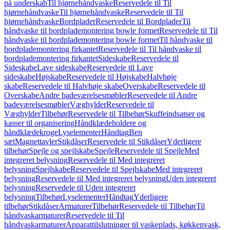
på underskab
Til hjørnehåndvaske
Reservedele til Til
hjørnehåndvaske
Til hjørnehåndvaske
Reservedele til Til
hjørnehåndvaske
Bordplader
Reservedele til Bordplader
Til
håndvaske til bordplademontering bowle formet
Reservedele til Til
håndvaske til bordplademontering bowle formet
Til håndvaske til
bordplademontering firkantet
Reservedele til Til håndvaske til
bordplademontering firkantet
Sideskabe
Reservedele til
Sideskabe
Lave sideskabe
Reservedele til Lave
sideskabe
Højskabe
Reservedele til Højskabe
Halvhøje
skabe
Reservedele til Halvhøje skabe
Overskabe
Reservedele til
Overskabe
Andre badeværelsesmøbler
Reservedele til Andre
badeværelsesmøbler
Væghylder
Reservedele til
Væghylder
Tilbehør
Reservedele til Tilbehør
Skuffeindsatser og
kasser til organisering
Håndklædeholdere og
håndklædekroge
Lyselementer
Håndtag
Ben
sæt
Magnettavler
Stikdåser
Reservedele til Stikdåser
Yderligere
tilbehør
Spejle og spejlskabe
Spejle
Reservedele til Spejle
Med
integreret belysning
Reservedele til Med integreret
belysning
Spejlskabe
Reservedele til Spejlskabe
Med integreret
belysning
Reservedele til Med integreret belysning
Uden integreret
belysning
Reservedele til Uden integreret
belysning
Tilbehør
Lyselementer
Håndtag
Yderligere
tilbehør
Stikdåser
Armaturer
Tilbehør
Reservedele til Tilbehør
Til
håndvaskarmaturer
Reservedele til Til
håndvaskarmaturer
Apparattilslutninger til vaskeplads, køkkenvask,