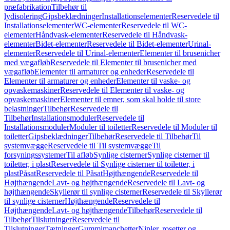
præfabrikation
Tilbehør til
lydisolering
Gipsbeklædninger
Installationselementer
Reservedele til
Installationselementer
WC-elementer
Reservedele til WC-
elementer
Håndvask-elementer
Reservedele til Håndvask-
elementer
Bidet-elementer
Reservedele til Bidet-elementer
Urinal-
elementer
Reservedele til Urinal-elementer
Elementer til brusenicher
med vægafløb
Reservedele til Elementer til brusenicher med
vægafløb
Elementer til armaturer og enheder
Reservedele til
Elementer til armaturer og enheder
Elementer til vaske- og
opvaskemaskiner
Reservedele til Elementer til vaske- og
opvaskemaskiner
Elementer til emner, som skal holde til store
belastninger
Tilbehør
Reservedele til
Tilbehør
Installationsmoduler
Reservedele til
Installationsmoduler
Moduler til toiletter
Reservedele til Moduler til
toiletter
Gipsbeklædninger
Tilbehør
Reservedele til Tilbehør
Til
systemvægge
Reservedele til Til systemvægge
Til
forsyningssystemer
Til afløb
Synlige cisterner
Synlige cisterner til
toiletter, i plast
Reservedele til Synlige cisterner til toiletter, i
plast
Påsat
Reservedele til Påsat
Højthængende
Reservedele til
Højthængende
Lavt- og højthængende
Reservedele til Lavt- og
højthængende
Skyllerør til synlige cisterner
Reservedele til Skyllerør
til synlige cisterner
Højthængende
Reservedele til
Højthængende
Lavt- og højthængende
Tilbehør
Reservedele til
Tilbehør
Tilslutninger
Reservedele til
Tilslutninger
Tætninger
Gummimanchetter
Nipler, rosetter og