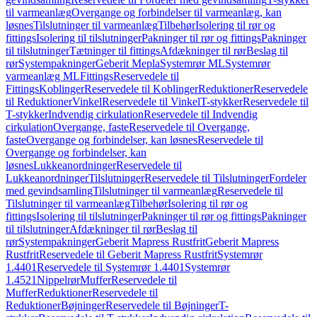
til varmeanlæg
Overgange og forbindelser til varmeanlæg, kan
løsnes
Tilslutninger til varmeanlæg
Tilbehør
Isolering til rør og
fittings
Isolering til tilslutninger
Pakninger til rør og fittings
Pakninger
til tilslutninger
Tætninger til fittings
Afdækninger til rør
Beslag til
rør
Systempakninger
Geberit Mepla
Systemrør ML
Systemrør
varmeanlæg ML
Fittings
Reservedele til
Fittings
Koblinger
Reservedele til Koblinger
Reduktioner
Reservedele
til Reduktioner
Vinkel
Reservedele til Vinkel
T-stykker
Reservedele til
T-stykker
Indvendig cirkulation
Reservedele til Indvendig
cirkulation
Overgange, faste
Reservedele til Overgange,
faste
Overgange og forbindelser, kan løsnes
Reservedele til
Overgange og forbindelser, kan
løsnes
Lukkeanordninger
Reservedele til
Lukkeanordninger
Tilslutninger
Reservedele til Tilslutninger
Fordeler
med gevindsamling
Tilslutninger til varmeanlæg
Reservedele til
Tilslutninger til varmeanlæg
Tilbehør
Isolering til rør og
fittings
Isolering til tilslutninger
Pakninger til rør og fittings
Pakninger
til tilslutninger
Afdækninger til rør
Beslag til
rør
Systempakninger
Geberit Mapress Rustfrit
Geberit Mapress
Rustfrit
Reservedele til Geberit Mapress Rustfrit
Systemrør
1.4401
Reservedele til Systemrør 1.4401
Systemrør
1.4521
Nippelrør
Muffer
Reservedele til
Muffer
Reduktioner
Reservedele til
Reduktioner
Bøjninger
Reservedele til Bøjninger
T-