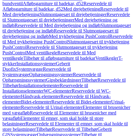
bundventil
Afløbsgarniture til badekar, d52
Reservedele til
Afløbsgarniture til badekar, d52
Med drejebetjening
Reservedele til
Med drejebetjening
Slutmontagesæt til drejebetjeninger
Reservedele
til Slutmontagesæt til drejebetjeninger
Med drejebetjening og
indløb
Reservedele til Med drejebetjening og indløb
Slutmontagesæt
til drejebetjening og indløb
Reservedele til Slutmontagesæt til
drejebetjening og indløb
Med trykbetjening PushControl
Reservedele
til Med trykbetjening PushControl
Slutmontagesæt til trykbetjening
PushControl
Reservedele til Slutmontagesæt til trykbetjening
PushControl
Med ventilkegle
Reservedele til Med
ventilkegle
Tilbehør til afløbsgarniture til badekar
Ventilkegler
T-
stykker
Installationssystemer
Geberit
Duofix
Systemvægge
Reservedele til
Systemvægge
Ophængningssystemer
Reservedele til
Ophængningssystemer
Gipsbeklædninger
Tilbehør
Reservedele til
Tilbehør
Installationselementer
Reservedele til
Installationselementer
WC-elementer
Reservedele til WC-
elementer
Håndvask-elementer
Reservedele til Håndvask-
elementer
Bidet-elementer
Reservedele til Bidet-elementer
Urinal-
elementer
Reservedele til Urinal-elementer
Elementer til brusenicher
med vægafløb
Reservedele til Elementer til brusenicher med
vægafløb
Elementer til emner, som skal holde til store
belastninger
Reservedele til Elementer til emner, som skal holde til
store belastninger
Tilbehør
Reservedele til Tilbehør
Geberit
GIS
Systemvægge
Ophængningssystemer
Tilbehør til