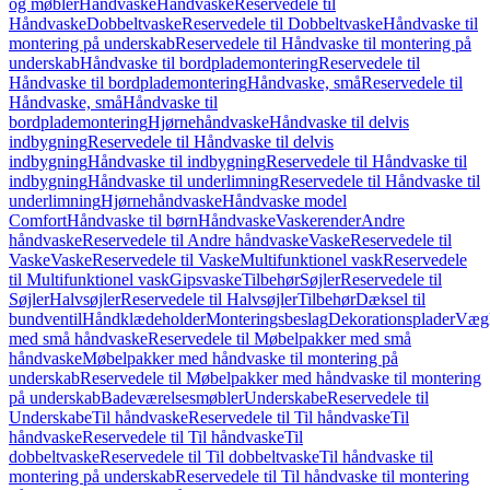
og møbler
Håndvaske
Håndvaske
Reservedele til
Håndvaske
Dobbeltvaske
Reservedele til Dobbeltvaske
Håndvaske til
montering på underskab
Reservedele til Håndvaske til montering på
underskab
Håndvaske til bordplademontering
Reservedele til
Håndvaske til bordplademontering
Håndvaske, små
Reservedele til
Håndvaske, små
Håndvaske til
bordplademontering
Hjørnehåndvaske
Håndvaske til delvis
indbygning
Reservedele til Håndvaske til delvis
indbygning
Håndvaske til indbygning
Reservedele til Håndvaske til
indbygning
Håndvaske til underlimning
Reservedele til Håndvaske til
underlimning
Hjørnehåndvaske
Håndvaske model
Comfort
Håndvaske til børn
Håndvaske
Vaskerender
Andre
håndvaske
Reservedele til Andre håndvaske
Vaske
Reservedele til
Vaske
Vaske
Reservedele til Vaske
Multifunktionel vask
Reservedele
til Multifunktionel vask
Gipsvaske
Tilbehør
Søjler
Reservedele til
Søjler
Halvsøjler
Reservedele til Halvsøjler
Tilbehør
Dæksel til
bundventil
Håndklædeholder
Monteringsbeslag
Dekorationsplader
Vægh
med små håndvaske
Reservedele til Møbelpakker med små
håndvaske
Møbelpakker med håndvaske til montering på
underskab
Reservedele til Møbelpakker med håndvaske til montering
på underskab
Badeværelsesmøbler
Underskabe
Reservedele til
Underskabe
Til håndvaske
Reservedele til Til håndvaske
Til
håndvaske
Reservedele til Til håndvaske
Til
dobbeltvaske
Reservedele til Til dobbeltvaske
Til håndvaske til
montering på underskab
Reservedele til Til håndvaske til montering