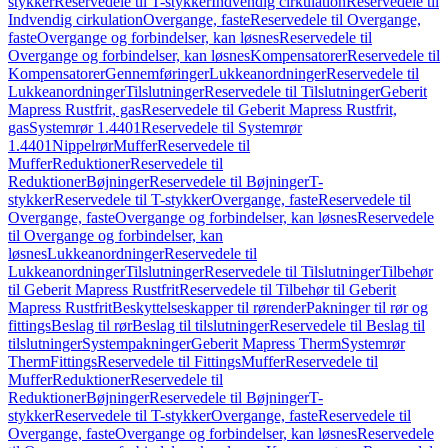
stykker
Reservedele til T-stykker
Indvendig cirkulation
Reservedele til
Indvendig cirkulation
Overgange, faste
Reservedele til Overgange,
faste
Overgange og forbindelser, kan løsnes
Reservedele til
Overgange og forbindelser, kan løsnes
Kompensatorer
Reservedele til
Kompensatorer
Gennemføringer
Lukkeanordninger
Reservedele til
Lukkeanordninger
Tilslutninger
Reservedele til Tilslutninger
Geberit
Mapress Rustfrit, gas
Reservedele til Geberit Mapress Rustfrit,
gas
Systemrør 1.4401
Reservedele til Systemrør
1.4401
Nippelrør
Muffer
Reservedele til
Muffer
Reduktioner
Reservedele til
Reduktioner
Bøjninger
Reservedele til Bøjninger
T-
stykker
Reservedele til T-stykker
Overgange, faste
Reservedele til
Overgange, faste
Overgange og forbindelser, kan løsnes
Reservedele
til Overgange og forbindelser, kan
løsnes
Lukkeanordninger
Reservedele til
Lukkeanordninger
Tilslutninger
Reservedele til Tilslutninger
Tilbehør
til Geberit Mapress Rustfrit
Reservedele til Tilbehør til Geberit
Mapress Rustfrit
Beskyttelseskapper til rørender
Pakninger til rør og
fittings
Beslag til rør
Beslag til tilslutninger
Reservedele til Beslag til
tilslutninger
Systempakninger
Geberit Mapress Therm
Systemrør
Therm
Fittings
Reservedele til Fittings
Muffer
Reservedele til
Muffer
Reduktioner
Reservedele til
Reduktioner
Bøjninger
Reservedele til Bøjninger
T-
stykker
Reservedele til T-stykker
Overgange, faste
Reservedele til
Overgange, faste
Overgange og forbindelser, kan løsnes
Reservedele