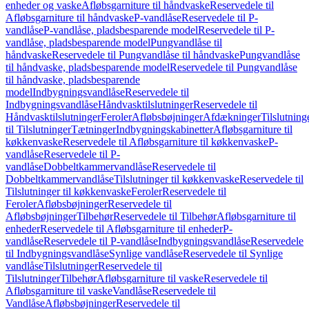
enheder og vaske
Afløbsgarniture til håndvaske
Reservedele til
Afløbsgarniture til håndvaske
P-vandlåse
Reservedele til P-
vandlåse
P-vandlåse, pladsbesparende model
Reservedele til P-
vandlåse, pladsbesparende model
Pungvandlåse til
håndvaske
Reservedele til Pungvandlåse til håndvaske
Pungvandlåse
til håndvaske, pladsbesparende model
Reservedele til Pungvandlåse
til håndvaske, pladsbesparende
model
Indbygningsvandlåse
Reservedele til
Indbygningsvandlåse
Håndvasktilslutninger
Reservedele til
Håndvasktilslutninger
Feroler
Afløbsbøjninger
Afdækninger
Tilslutning
til Tilslutninger
Tætninger
Indbygningskabinetter
Afløbsgarniture til
køkkenvaske
Reservedele til Afløbsgarniture til køkkenvaske
P-
vandlåse
Reservedele til P-
vandlåse
Dobbeltkammervandlåse
Reservedele til
Dobbeltkammervandlåse
Tilslutninger til køkkenvaske
Reservedele til
Tilslutninger til køkkenvaske
Feroler
Reservedele til
Feroler
Afløbsbøjninger
Reservedele til
Afløbsbøjninger
Tilbehør
Reservedele til Tilbehør
Afløbsgarniture til
enheder
Reservedele til Afløbsgarniture til enheder
P-
vandlåse
Reservedele til P-vandlåse
Indbygningsvandlåse
Reservedele
til Indbygningsvandlåse
Synlige vandlåse
Reservedele til Synlige
vandlåse
Tilslutninger
Reservedele til
Tilslutninger
Tilbehør
Afløbsgarniture til vaske
Reservedele til
Afløbsgarniture til vaske
Vandlåse
Reservedele til
Vandlåse
Afløbsbøjninger
Reservedele til