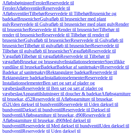
Afløbsbøjninger
Feroler
Reservedele til
Feroler
Afløbsventiler
Reservedele til
Afløbsventiler
Tilbehør
Reservedele til Tilbehør
Bruseniche og
badekar
Brusenicher
Gulvafløb til brusenicher med plant
gulv
Reservedele til Gulvafløb til brusenicher med plant gulv
Render
til brusenicher
Reservedele til Render til brusenicher
Tilbehør til
render til brusenicher
Reservedele til Tilbehør til render til
brusenicher
Gulvafløb til brusenicher
Reservedele til Gulvafløb til
brusenicher
Tilbehør til gulvafløb til brusenicher
Reservedele til
Tilbehør til gulvafløb til brusenicher
Vægafløb
Reservedele til
Vægafløb
Tilbehør til vægafløb
Reservedele til Tilbehør til
vægafløb
Brusekar og brusegulve
Installationselementer
Specifikke
vandlåse til brusekar
Badekar
Badekar af sanitetsakryl
Reservedele til
Badekar af sanitetsakryl
Rektangulære badekar
Reservedele til
Rektangulære badekar
Installationselementer
Reservedele til
Installationselementer
Ben sæt og sæt af plader og
vægbeslag
Reservedele til Ben sæt og sæt af plader og
vægbeslag
Apparattilslutninger til doucher & badekar
Afløbsgarniture
til brusekar, d52
Reservedele til Afløbsgarniture til brusekar,
d52
Uden dæksel til bundventil
Reservedele til Uden dæksel til
bundventil
Dæksel til bundventil
Reservedele til Dæksel til
bundventil
Afløbsgarniture til brusekar, d90
Reservedele til
Afløbsgarniture til brusekar, d90
Med dæksel til
bundventil
Reservedele til Med dæksel til bundventil
Uden dæksel til
bundventil
Reservedele til Uden dæksel til