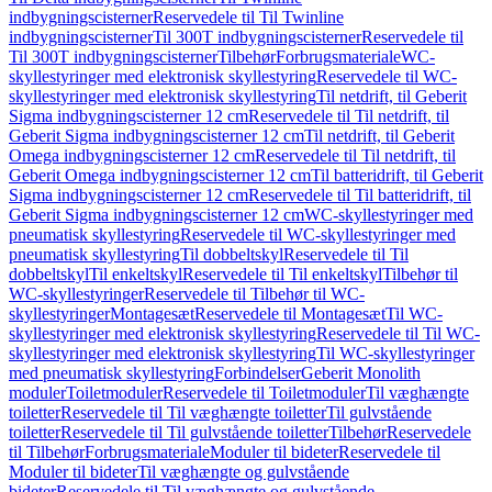
indbygningscisterner
Reservedele til Til Twinline
indbygningscisterner
Til 300T indbygningscisterner
Reservedele til
Til 300T indbygningscisterner
Tilbehør
Forbrugsmateriale
WC-
skyllestyringer med elektronisk skyllestyring
Reservedele til WC-
skyllestyringer med elektronisk skyllestyring
Til netdrift, til Geberit
Sigma indbygningscisterner 12 cm
Reservedele til Til netdrift, til
Geberit Sigma indbygningscisterner 12 cm
Til netdrift, til Geberit
Omega indbygningscisterner 12 cm
Reservedele til Til netdrift, til
Geberit Omega indbygningscisterner 12 cm
Til batteridrift, til Geberit
Sigma indbygningscisterner 12 cm
Reservedele til Til batteridrift, til
Geberit Sigma indbygningscisterner 12 cm
WC-skyllestyringer med
pneumatisk skyllestyring
Reservedele til WC-skyllestyringer med
pneumatisk skyllestyring
Til dobbeltskyl
Reservedele til Til
dobbeltskyl
Til enkeltskyl
Reservedele til Til enkeltskyl
Tilbehør til
WC-skyllestyringer
Reservedele til Tilbehør til WC-
skyllestyringer
Montagesæt
Reservedele til Montagesæt
Til WC-
skyllestyringer med elektronisk skyllestyring
Reservedele til Til WC-
skyllestyringer med elektronisk skyllestyring
Til WC-skyllestyringer
med pneumatisk skyllestyring
Forbindelser
Geberit Monolith
moduler
Toiletmoduler
Reservedele til Toiletmoduler
Til væghængte
toiletter
Reservedele til Til væghængte toiletter
Til gulvstående
toiletter
Reservedele til Til gulvstående toiletter
Tilbehør
Reservedele
til Tilbehør
Forbrugsmateriale
Moduler til bideter
Reservedele til
Moduler til bideter
Til væghængte og gulvstående
bideter
Reservedele til Til væghængte og gulvstående