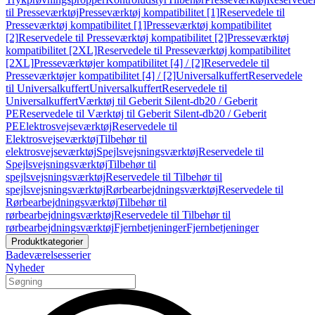
til Presseværktøj
Presseværktøj kompatibilitet [1]
Reservedele til
Presseværktøj kompatibilitet [1]
Presseværktøj kompatibilitet
[2]
Reservedele til Presseværktøj kompatibilitet [2]
Presseværktøj
kompatibilitet [2XL]
Reservedele til Presseværktøj kompatibilitet
[2XL]
Presseværktøjer kompatibilitet [4] / [2]
Reservedele til
Presseværktøjer kompatibilitet [4] / [2]
Universalkuffert
Reservedele
til Universalkuffert
Universalkuffert
Reservedele til
Universalkuffert
Værktøj til Geberit Silent-db20 / Geberit
PE
Reservedele til Værktøj til Geberit Silent-db20 / Geberit
PE
Elektrosvejseværktøj
Reservedele til
Elektrosvejseværktøj
Tilbehør til
elektrosvejseværktøj
Spejlsvejsningsværktøj
Reservedele til
Spejlsvejsningsværktøj
Tilbehør til
spejlsvejsningsværktøj
Reservedele til Tilbehør til
spejlsvejsningsværktøj
Rørbearbejdningsværktøj
Reservedele til
Rørbearbejdningsværktøj
Tilbehør til
rørbearbejdningsværktøj
Reservedele til Tilbehør til
rørbearbejdningsværktøj
Fjernbetjeninger
Fjernbetjeninger
Produktkategorier
Badeværelsesserier
Nyheder