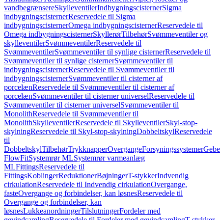
vandbegrænsere
Skylleventiler
Indbygningscisterner
Sigma
indbygningscisterner
Reservedele til Sigma
indbygningscisterner
Omega indbygningscisterner
Reservedele til
Omega indbygningscisterner
Skyllerør
Tilbehør
Svømmeventiler og
skylleventiler
Svømmeventiler
Reservedele til
Svømmeventiler
Svømmeventiler til synlige cisterner
Reservedele til
Svømmeventiler til synlige cisterner
Svømmeventiler til
indbygningscisterner
Reservedele til Svømmeventiler til
indbygningscisterner
Svømmeventiler til cisterner af
porcelæn
Reservedele til Svømmeventiler til cisterner af
porcelæn
Svømmeventiler til cisterner universel
Reservedele til
Svømmeventiler til cisterner universel
Svømmeventiler til
Monolith
Reservedele til Svømmeventiler til
Monolith
Skylleventiler
Reservedele til Skylleventiler
Skyl-stop-
skylning
Reservedele til Skyl-stop-skylning
Dobbeltskyl
Reservedele
til
Dobbeltskyl
Tilbehør
Trykknapper
Overgange
Forsyningssystemer
Geber
FlowFit
Systemrør ML
Systemrør varmeanlæg
ML
Fittings
Reservedele til
Fittings
Koblinger
Reduktioner
Bøjninger
T-stykker
Indvendig
cirkulation
Reservedele til Indvendig cirkulation
Overgange,
faste
Overgange og forbindelser, kan løsnes
Reservedele til
Overgange og forbindelser, kan
løsnes
Lukkeanordninger
Tilslutninger
Fordeler med
gevindsamling
Reservedele til Fordeler med gevindsamling
T-stykker