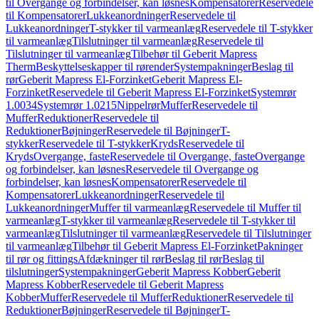
til Overgange og forbindelser, kan løsnes
Kompensatorer
Reservedele
til Kompensatorer
Lukkeanordninger
Reservedele til
Lukkeanordninger
T-stykker til varmeanlæg
Reservedele til T-stykker
til varmeanlæg
Tilslutninger til varmeanlæg
Reservedele til
Tilslutninger til varmeanlæg
Tilbehør til Geberit Mapress
Therm
Beskyttelseskapper til rørender
Systempakninger
Beslag til
rør
Geberit Mapress El-Forzinket
Geberit Mapress El-
Forzinket
Reservedele til Geberit Mapress El-Forzinket
Systemrør
1.0034
Systemrør 1.0215
Nippelrør
Muffer
Reservedele til
Muffer
Reduktioner
Reservedele til
Reduktioner
Bøjninger
Reservedele til Bøjninger
T-
stykker
Reservedele til T-stykker
Kryds
Reservedele til
Kryds
Overgange, faste
Reservedele til Overgange, faste
Overgange
og forbindelser, kan løsnes
Reservedele til Overgange og
forbindelser, kan løsnes
Kompensatorer
Reservedele til
Kompensatorer
Lukkeanordninger
Reservedele til
Lukkeanordninger
Muffer til varmeanlæg
Reservedele til Muffer til
varmeanlæg
T-stykker til varmeanlæg
Reservedele til T-stykker til
varmeanlæg
Tilslutninger til varmeanlæg
Reservedele til Tilslutninger
til varmeanlæg
Tilbehør til Geberit Mapress El-Forzinket
Pakninger
til rør og fittings
Afdækninger til rør
Beslag til rør
Beslag til
tilslutninger
Systempakninger
Geberit Mapress Kobber
Geberit
Mapress Kobber
Reservedele til Geberit Mapress
Kobber
Muffer
Reservedele til Muffer
Reduktioner
Reservedele til
Reduktioner
Bøjninger
Reservedele til Bøjninger
T-