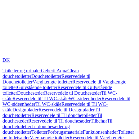
DK
Toiletter og urinaler
Geberit AquaClean
douchetoiletter
Douchetoiletter
Reservedele til
Douchetoiletter
Væghængte toiletter
Reservedele til Væghængte
toiletter
Gulvstående toiletter
Reservedele til Gulvstående
toiletter
Douchesæder
Reservedele til Douchesæder
Til WC-
skåle
Reservedele til Til WC-skåle
WC-sideenheder
Reservedele til
WC-sideenheder
Til WC-skåle
Reservedele til Til WC-
skåle
Designplader
Reservedele til Designplader
Til
douchetoiletter
Reservedele til Til douchetoiletter
Til
douchesæder
Reservedele til Til douchesæder
Tilbehør
Til
douchetoiletter
Til douchesæder og
douchetoiletter
Toiletter
Forbrugsmateriale
Funktionsenheder
Toiletter
og toiletsæder
Væghængte toiletter
Reservedele til Væghængte