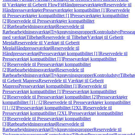
til Værktøjer til Geberit FlowFit
Håndpresseværktøjer
Reservedele til
Håndpresseværktøjer
Presseværktøjer kompatibilitet [1]
Reservedele
til Presseværktøjer kompatibilitet [1]
Presseværktøjer kompatibilitet
[2]
Reservedele til Presseværktøjer kompatibilitet
[2]
Rørbearbejdningsværktøj
Reservedele til
Rørbearbejdningsværktøj
Trykprøvningspropper
Kontroludstyr
Pressea
med værktøj
Tilbehør
Reservedele til Tilbehør
Værktøj til Geberit
Mepla
Reservedele til Værktøj til Geberit
Mepla
Håndpresseværktøj
Reservedele til
Håndpresseværktøj
Presseværktøj kompatibilitet [1]
Reservedele til
Presseværktøj kompatibilitet [1]
Presseværktøj kompatibilitet
[2]
Reservedele til Presseværktøj kompatibilitet
[2]
Rørbearbejdningsværktøj
Reservedele til
Rørbearbejdningsværktøj
Trykprøvningspropper
Kontroludstyr
Tilbehø
til Geberit Mapress
Reservedele til Værktøj til Geberit
Mapress
Presseværktøj kompatibilitet [1]
Reservedele til
Presseværktøj kompatibilitet [1]
Presseværktøj kompatibilitet
[2]
Reservedele til Presseværktøj kompatibilitet [2]
Presseværktøjer
kompatibilitet [1] / [2]
Reservedele til Presseværktøjer kompatibilitet
[1] / [2]
Presseværktøj kompatibilitet [2XL]
Reservedele til
Presseværktøj kompatibilitet [2XL]
Presseværktøj kompatibilitet
[3]
Reservedele til Presseværktøj kompatibilitet
[3]
Rørbearbejdningsværktøj
Reservedele til
Rørbearbejdningsværktøj
Trykprøvningspropper
Reservedele til
Trykprøvningspropper
Kontroludstyr
Tilbehør
Presseværktøj
Reservede