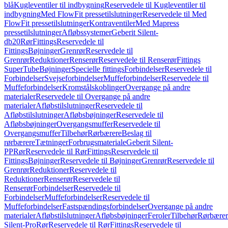
blå
Kugleventiler til indbygning
Reservedele til Kugleventiler til
indbygning
Med FlowFit pressetilslutninger
Reservedele til Med
FlowFit pressetilslutninger
Kontraventiler
Med Mapress
pressetilslutninger
Afløbssystemer
Geberit Silent-
db20
Rør
Fittings
Reservedele til
Fittings
Bøjninger
Grenrør
Reservedele til
Grenrør
Reduktioner
Renserør
Reservedele til Renserør
Fittings
SuperTube
Bøjninger
Specielle fittings
Forbindelser
Reservedele til
Forbindelser
Svejseforbindelser
Muffeforbindelser
Reservedele til
Muffeforbindelser
Kromstålskoblinger
Overgange på andre
materialer
Reservedele til Overgange på andre
materialer
Afløbstilslutninger
Reservedele til
Afløbstilslutninger
Afløbsbøjninger
Reservedele til
Afløbsbøjninger
Overgangsmuffer
Reservedele til
Overgangsmuffer
Tilbehør
Rørbærere
Beslag til
rørbærere
Tætninger
Forbrugsmateriale
Geberit Silent-
PP
Rør
Reservedele til Rør
Fittings
Reservedele til
Fittings
Bøjninger
Reservedele til Bøjninger
Grenrør
Reservedele til
Grenrør
Reduktioner
Reservedele til
Reduktioner
Renserør
Reservedele til
Renserør
Forbindelser
Reservedele til
Forbindelser
Muffeforbindelser
Reservedele til
Muffeforbindelser
Fastspændingsforbindelser
Overgange på andre
materialer
Afløbstilslutninger
Afløbsbøjninger
Feroler
Tilbehør
Rørbærer
Silent-Pro
Rør
Reservedele til Rør
Fittings
Reservedele til