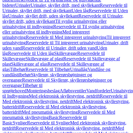
bideter
Urinaler
Urinaler, skyllet drift, med skyllekant
Reservedele til
Urinaler, skyllet drift, med skyllekant
Uden låg
Reservedele til Uden
låg
Urinaler, skyllet drift, uden skyllekant
Reservedele til Urinaler,
skyllet drift, uden skyllekant
Til synlig urinalstyring eller
urinalstyring til indbygning
Reservedele til Til synlig urinalstyring
eller urinalstyring til indbygning
Med integreret
urinalstyring
Reservedele til Med integreret urinalstyring
Til integreret
urinalstyring
Reservedele til Til integreret urinalstyring
Urinaler, drift
uden vand
Reservedele til Urinaler, drift uden vand
Uden
låg
Reservedele til Uden låg
Skillevægge
Reservedele til
Skillevægge
Skillevægge af plast
Reservedele til Skillevægge af
plast
Skillevægge af glas
Reservedele til Skillevægge af
glas
Tilbehør
Reservedele til Tilbehør
Urinallåg
Vandlåse og
vandlåstilbehør
Skyllerør, skyllerørsbøjninger og
overgange
Reservedele til Skyllerør, skyllerørsbøjninger og
overgange
Tilbehør til
sprøjtehoved
Monteringsbeslag
Afløbsventiler
Vandfordeler
Urinalstyri
til Indbygning
Med elektronisk skyllestyring, netdrift
Reservedele til
Med elektronisk skyllestyring, netdrift
Med elektronisk skyllestyring,
batteridrift
Reservedele til Med elektronisk skyllestyring,
batteridrift
Med pneumatisk skyllestyring
Reservedele til Med
pneumatisk skyllestyring
Basic
Reservedele til
Basic
Synlige
Reservedele til Synlige
Med elektronisk skyllestyring,
netdrift
Reservedele til Med elektronisk skyllestyring, netdrift
Med