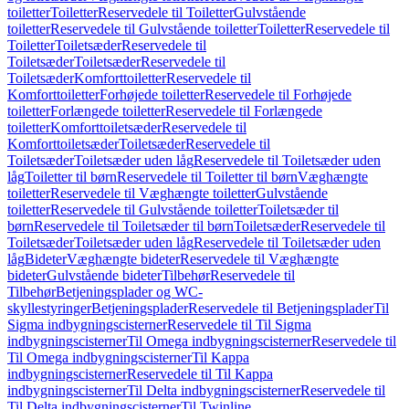
toiletter
Toiletter
Reservedele til Toiletter
Gulvstående
toiletter
Reservedele til Gulvstående toiletter
Toiletter
Reservedele til
Toiletter
Toiletsæder
Reservedele til
Toiletsæder
Toiletsæder
Reservedele til
Toiletsæder
Komforttoiletter
Reservedele til
Komforttoiletter
Forhøjede toiletter
Reservedele til Forhøjede
toiletter
Forlængede toiletter
Reservedele til Forlængede
toiletter
Komforttoiletsæder
Reservedele til
Komforttoiletsæder
Toiletsæder
Reservedele til
Toiletsæder
Toiletsæder uden låg
Reservedele til Toiletsæder uden
låg
Toiletter til børn
Reservedele til Toiletter til børn
Væghængte
toiletter
Reservedele til Væghængte toiletter
Gulvstående
toiletter
Reservedele til Gulvstående toiletter
Toiletsæder til
børn
Reservedele til Toiletsæder til børn
Toiletsæder
Reservedele til
Toiletsæder
Toiletsæder uden låg
Reservedele til Toiletsæder uden
låg
Bideter
Væghængte bideter
Reservedele til Væghængte
bideter
Gulvstående bideter
Tilbehør
Reservedele til
Tilbehør
Betjeningsplader og WC-
skyllestyringer
Betjeningsplader
Reservedele til Betjeningsplader
Til
Sigma indbygningscisterner
Reservedele til Til Sigma
indbygningscisterner
Til Omega indbygningscisterner
Reservedele til
Til Omega indbygningscisterner
Til Kappa
indbygningscisterner
Reservedele til Til Kappa
indbygningscisterner
Til Delta indbygningscisterner
Reservedele til
Til Delta indbygningscisterner
Til Twinline