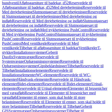
bundventil
Afløbsgarniture til badekar, d52
Reservedele til
Afløbsgarniture til badekar, d52
Med drejebetjening
Reservedele til
Med drejebetjening
Slutmontagesæt til drejebetjeninger
Reservedele
til Slutmontagesæt til drejebetjeninger
Med drejebetjening og
indløb
Reservedele til Med drejebetjening og indløb
Slutmontagesæt
til drejebetjening og indløb
Reservedele til Slutmontagesæt til
drejebetjening og indløb
Med trykbetjening PushControl
Reservedele
til Med trykbetjening PushControl
Slutmontagesæt til trykbetjening
PushControl
Reservedele til Slutmontagesæt til trykbetjening
PushControl
Med ventilkegle
Reservedele til Med
ventilkegle
Tilbehør til afløbsgarniture til badekar
Ventilkegler
T-
stykker
Installationssystemer
Geberit
Duofix
Systemvægge
Reservedele til
Systemvægge
Ophængningssystemer
Reservedele til
Ophængningssystemer
Gipsbeklædninger
Tilbehør
Reservedele til
Tilbehør
Installationselementer
Reservedele til
Installationselementer
WC-elementer
Reservedele til WC-
elementer
Håndvask-elementer
Reservedele til Håndvask-
elementer
Bidet-elementer
Reservedele til Bidet-elementer
Urinal-
elementer
Reservedele til Urinal-elementer
Elementer til brusenicher
med vægafløb
Reservedele til Elementer til brusenicher med
vægafløb
Elementer til emner, som skal holde til store
belastninger
Reservedele til Elementer til emner, som skal holde til
store belastninger
Tilbehør
Reservedele til Tilbehør
Geberit
GIS
Systemvægge
Ophængningssystemer
Tilbehør til