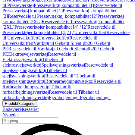
til Presseværktøj
Presseværktøj kompatibilitet [1]
Reservedele til
Presseværktøj kompatibilitet [1]
Presseværktøj kompatibilitet
[2]
Reservedele til Presseværktøj kompatibilitet [2]
Presseværktøj
kompatibilitet [2XL]
Reservedele til Presseværktøj kompatibilitet
[2XL]
Presseværktøjer kompatibilitet [4] / [2]
Reservedele til
Presseværktøjer kompatibilitet [4] / [2]
Universalkuffert
Reservedele
til Universalkuffert
Universalkuffert
Reservedele til
Universalkuffert
Værktøj til Geberit Silent-db20 / Geberit
PE
Reservedele til Værktøj til Geberit Silent-db20 / Geberit
PE
Elektrosvejseværktøj
Reservedele til
Elektrosvejseværktøj
Tilbehør til
elektrosvejseværktøj
Spejlsvejsningsværktøj
Reservedele til
Spejlsvejsningsværktøj
Tilbehør til
spejlsvejsningsværktøj
Reservedele til Tilbehør til
spejlsvejsningsværktøj
Rørbearbejdningsværktøj
Reservedele til
Rørbearbejdningsværktøj
Tilbehør til
rørbearbejdningsværktøj
Reservedele til Tilbehør til
rørbearbejdningsværktøj
Fjernbetjeninger
Fjernbetjeninger
Produktkategorier
Badeværelsesserier
Nyheder