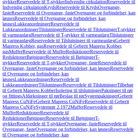
stykker
Reservedele til T-stykker
Indvendig cirkulation
Reservedele til
Indvendig cirkulation
Kryds
Reservedele til Kryds
Overgange,
faste
Reservedele til Overgange, faste
Overgange og forbindelser, kan
løsnes
Reservedele til Overgange og forbindelser, kan
løsnes
Lukkeanordninger
Reservedele til
Lukkeanordninger
Tilslutninger
Reservedele til Tilslutninger
T-stykker
til varmeanlæg
Reservedele til T-stykker til varmeanlæg
Tilslutninger
til varmeanlæg
Reservedele til Tilslutninger til varmeanlæg
Geberit
Mapress Kobber, gas
Reservedele til Geberit Mapress Kobber,
gas
Muffer
Reservedele til Muffer
Reduktioner
Reservedele til
Reduktioner
Bøjninger
Reservedele til Bøjninger
T-
stykker
Reservedele til T-stykker
Overgange, faste
Reservedele til
Overgange, faste
Overgange og forbindelser, kan løsnes
Reservedele
til Overgange og forbindelser, kan
løsnes
Lukkeanordninger
Reservedele til
Lukkeanordninger
Tilslutninger
Reservedele til Tilslutninger
Tilbehør
til Geberit Mapress Kobber
Isolering til tilslutninger
Pakninger til rør
og fittings
Afdækninger til rør
Beslag til rør
Systempakninger
Geberit
Mapress CuNiFe
Geberit Mapress CuNiFe
Reservedele til Geberit
Mapress CuNiFe
Systemrør 2.1972
Muffer
Reservedele til
Muffer
Reduktioner
Reservedele til
Reduktioner
Bøjninger
Reservedele til Bøjninger
T-
stykker
Reservedele til T-stykker
Overgange, faste
Reservedele til
Overgange, faste
Overgange og forbindelser, kan løsnes
Reservedele
til Overgange og forbindelser, kan