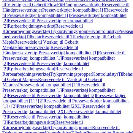
til Værktøjer til Geberit FlowFit
Håndpresseværktøjer
Reservedele til
Håndpresseværktøjer
Presseværktøjer kompatibilitet [1]
Reservedele
til Presseværktøjer kompatibilitet [1]
Presseværktøjer kompatibilitet
[2]
Reservedele til Presseværktøjer kompatibilitet
[2]
Rørbearbejdningsværktøj
Reservedele til
Rørbearbejdningsværktøj
Trykprøvningspropper
Kontroludstyr
Pressea
med værktøj
Tilbehør
Reservedele til Tilbehør
Værktøj til Geberit
Mepla
Reservedele til Værktøj til Geberit
Mepla
Håndpresseværktøj
Reservedele til
Håndpresseværktøj
Presseværktøj kompatibilitet [1]
Reservedele til
Presseværktøj kompatibilitet [1]
Presseværktøj kompatibilitet
[2]
Reservedele til Presseværktøj kompatibilitet
[2]
Rørbearbejdningsværktøj
Reservedele til
Rørbearbejdningsværktøj
Trykprøvningspropper
Kontroludstyr
Tilbehø
til Geberit Mapress
Reservedele til Værktøj til Geberit
Mapress
Presseværktøj kompatibilitet [1]
Reservedele til
Presseværktøj kompatibilitet [1]
Presseværktøj kompatibilitet
[2]
Reservedele til Presseværktøj kompatibilitet [2]
Presseværktøjer
kompatibilitet [1] / [2]
Reservedele til Presseværktøjer kompatibilitet
[1] / [2]
Presseværktøj kompatibilitet [2XL]
Reservedele til
Presseværktøj kompatibilitet [2XL]
Presseværktøj kompatibilitet
[3]
Reservedele til Presseværktøj kompatibilitet
[3]
Rørbearbejdningsværktøj
Reservedele til
Rørbearbejdningsværktøj
Trykprøvningspropper
Reservedele til
Trykprøvningspropper
Kontroludstyr
Tilbehør
Presseværktøj
Reservede