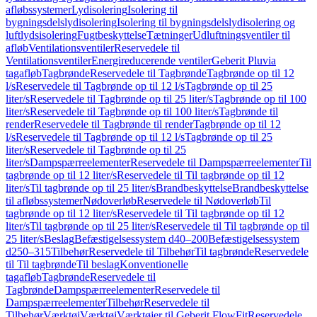
afløbssystemer
Lydisolering
Isolering til
bygningsdelslydisolering
Isolering til bygningsdelslydisolering og
luftlydsisolering
Fugtbeskyttelse
Tætninger
Udluftningsventiler til
afløb
Ventilationsventiler
Reservedele til
Ventilationsventiler
Energireducerende ventiler
Geberit Pluvia
tagafløb
Tagbrønde
Reservedele til Tagbrønde
Tagbrønde op til 12
l/s
Reservedele til Tagbrønde op til 12 l/s
Tagbrønde op til 25
liter/s
Reservedele til Tagbrønde op til 25 liter/s
Tagbrønde op til 100
liter/s
Reservedele til Tagbrønde op til 100 liter/s
Tagbrønde til
render
Reservedele til Tagbrønde til render
Tagbrønde op til 12
l/s
Reservedele til Tagbrønde op til 12 l/s
Tagbrønde op til 25
liter/s
Reservedele til Tagbrønde op til 25
liter/s
Dampspærreelementer
Reservedele til Dampspærreelementer
Til
tagbrønde op til 12 liter/s
Reservedele til Til tagbrønde op til 12
liter/s
Til tagbrønde op til 25 liter/s
Brandbeskyttelse
Brandbeskyttelse
til afløbssystemer
Nødoverløb
Reservedele til Nødoverløb
Til
tagbrønde op til 12 liter/s
Reservedele til Til tagbrønde op til 12
liter/s
Til tagbrønde op til 25 liter/s
Reservedele til Til tagbrønde op til
25 liter/s
Beslag
Befæstigelsessystem d40–200
Befæstigelsessystem
d250–315
Tilbehør
Reservedele til Tilbehør
Til tagbrønde
Reservedele
til Til tagbrønde
Til beslag
Konventionelle
tagafløb
Tagbrønde
Reservedele til
Tagbrønde
Dampspærreelementer
Reservedele til
Dampspærreelementer
Tilbehør
Reservedele til
Tilbehør
Værktøj
Værktøj
Værktøjer til Geberit FlowFit
Reservedele