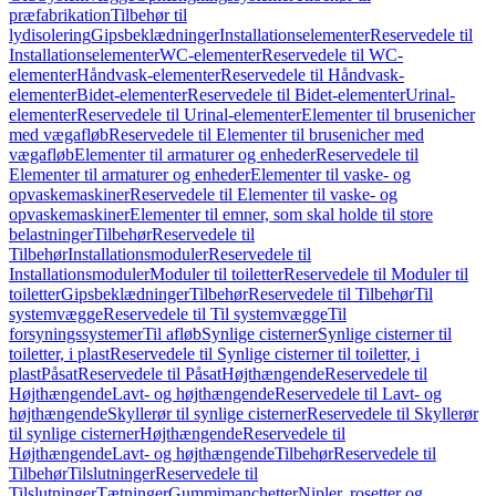
præfabrikation
Tilbehør til
lydisolering
Gipsbeklædninger
Installationselementer
Reservedele til
Installationselementer
WC-elementer
Reservedele til WC-
elementer
Håndvask-elementer
Reservedele til Håndvask-
elementer
Bidet-elementer
Reservedele til Bidet-elementer
Urinal-
elementer
Reservedele til Urinal-elementer
Elementer til brusenicher
med vægafløb
Reservedele til Elementer til brusenicher med
vægafløb
Elementer til armaturer og enheder
Reservedele til
Elementer til armaturer og enheder
Elementer til vaske- og
opvaskemaskiner
Reservedele til Elementer til vaske- og
opvaskemaskiner
Elementer til emner, som skal holde til store
belastninger
Tilbehør
Reservedele til
Tilbehør
Installationsmoduler
Reservedele til
Installationsmoduler
Moduler til toiletter
Reservedele til Moduler til
toiletter
Gipsbeklædninger
Tilbehør
Reservedele til Tilbehør
Til
systemvægge
Reservedele til Til systemvægge
Til
forsyningssystemer
Til afløb
Synlige cisterner
Synlige cisterner til
toiletter, i plast
Reservedele til Synlige cisterner til toiletter, i
plast
Påsat
Reservedele til Påsat
Højthængende
Reservedele til
Højthængende
Lavt- og højthængende
Reservedele til Lavt- og
højthængende
Skyllerør til synlige cisterner
Reservedele til Skyllerør
til synlige cisterner
Højthængende
Reservedele til
Højthængende
Lavt- og højthængende
Tilbehør
Reservedele til
Tilbehør
Tilslutninger
Reservedele til
Tilslutninger
Tætninger
Gummimanchetter
Nipler, rosetter og