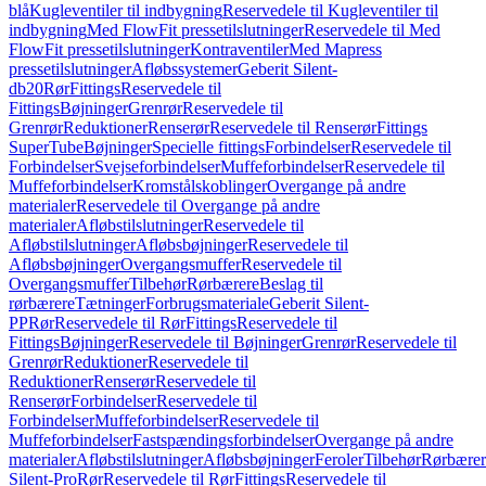
blå
Kugleventiler til indbygning
Reservedele til Kugleventiler til
indbygning
Med FlowFit pressetilslutninger
Reservedele til Med
FlowFit pressetilslutninger
Kontraventiler
Med Mapress
pressetilslutninger
Afløbssystemer
Geberit Silent-
db20
Rør
Fittings
Reservedele til
Fittings
Bøjninger
Grenrør
Reservedele til
Grenrør
Reduktioner
Renserør
Reservedele til Renserør
Fittings
SuperTube
Bøjninger
Specielle fittings
Forbindelser
Reservedele til
Forbindelser
Svejseforbindelser
Muffeforbindelser
Reservedele til
Muffeforbindelser
Kromstålskoblinger
Overgange på andre
materialer
Reservedele til Overgange på andre
materialer
Afløbstilslutninger
Reservedele til
Afløbstilslutninger
Afløbsbøjninger
Reservedele til
Afløbsbøjninger
Overgangsmuffer
Reservedele til
Overgangsmuffer
Tilbehør
Rørbærere
Beslag til
rørbærere
Tætninger
Forbrugsmateriale
Geberit Silent-
PP
Rør
Reservedele til Rør
Fittings
Reservedele til
Fittings
Bøjninger
Reservedele til Bøjninger
Grenrør
Reservedele til
Grenrør
Reduktioner
Reservedele til
Reduktioner
Renserør
Reservedele til
Renserør
Forbindelser
Reservedele til
Forbindelser
Muffeforbindelser
Reservedele til
Muffeforbindelser
Fastspændingsforbindelser
Overgange på andre
materialer
Afløbstilslutninger
Afløbsbøjninger
Feroler
Tilbehør
Rørbærer
Silent-Pro
Rør
Reservedele til Rør
Fittings
Reservedele til