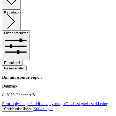
Købsdato
Filtrer produkter
Produkter
1
Reservedele
1
Din nuværende region
Danmark
©
2026
Geberit A/S
Firmaoplysninger
Juridiske oplysninger
Databeskyttelseserklæring
Erklæringer
Cookieindstillinger