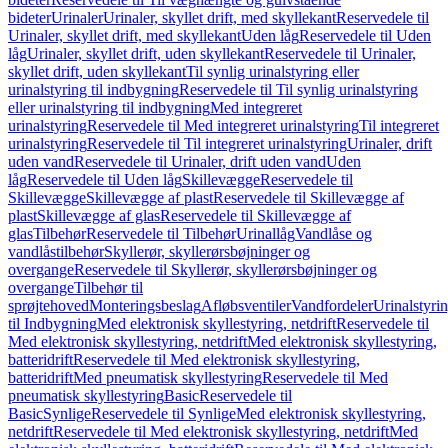
bideter
Urinaler
Urinaler, skyllet drift, med skyllekant
Reservedele til
Urinaler, skyllet drift, med skyllekant
Uden låg
Reservedele til Uden
låg
Urinaler, skyllet drift, uden skyllekant
Reservedele til Urinaler,
skyllet drift, uden skyllekant
Til synlig urinalstyring eller
urinalstyring til indbygning
Reservedele til Til synlig urinalstyring
eller urinalstyring til indbygning
Med integreret
urinalstyring
Reservedele til Med integreret urinalstyring
Til integreret
urinalstyring
Reservedele til Til integreret urinalstyring
Urinaler, drift
uden vand
Reservedele til Urinaler, drift uden vand
Uden
låg
Reservedele til Uden låg
Skillevægge
Reservedele til
Skillevægge
Skillevægge af plast
Reservedele til Skillevægge af
plast
Skillevægge af glas
Reservedele til Skillevægge af
glas
Tilbehør
Reservedele til Tilbehør
Urinallåg
Vandlåse og
vandlåstilbehør
Skyllerør, skyllerørsbøjninger og
overgange
Reservedele til Skyllerør, skyllerørsbøjninger og
overgange
Tilbehør til
sprøjtehoved
Monteringsbeslag
Afløbsventiler
Vandfordeler
Urinalstyri
til Indbygning
Med elektronisk skyllestyring, netdrift
Reservedele til
Med elektronisk skyllestyring, netdrift
Med elektronisk skyllestyring,
batteridrift
Reservedele til Med elektronisk skyllestyring,
batteridrift
Med pneumatisk skyllestyring
Reservedele til Med
pneumatisk skyllestyring
Basic
Reservedele til
Basic
Synlige
Reservedele til Synlige
Med elektronisk skyllestyring,
netdrift
Reservedele til Med elektronisk skyllestyring, netdrift
Med