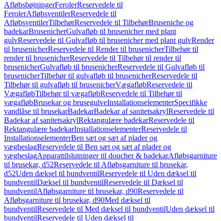
Afløbsbøjninger
Feroler
Reservedele til
Feroler
Afløbsventiler
Reservedele til
Afløbsventiler
Tilbehør
Reservedele til Tilbehør
Bruseniche og
badekar
Brusenicher
Gulvafløb til brusenicher med plant
gulv
Reservedele til Gulvafløb til brusenicher med plant gulv
Render
til brusenicher
Reservedele til Render til brusenicher
Tilbehør til
render til brusenicher
Reservedele til Tilbehør til render til
brusenicher
Gulvafløb til brusenicher
Reservedele til Gulvafløb til
brusenicher
Tilbehør til gulvafløb til brusenicher
Reservedele til
Tilbehør til gulvafløb til brusenicher
Vægafløb
Reservedele til
Vægafløb
Tilbehør til vægafløb
Reservedele til Tilbehør til
vægafløb
Brusekar og brusegulve
Installationselementer
Specifikke
vandlåse til brusekar
Badekar
Badekar af sanitetsakryl
Reservedele til
Badekar af sanitetsakryl
Rektangulære badekar
Reservedele til
Rektangulære badekar
Installationselementer
Reservedele til
Installationselementer
Ben sæt og sæt af plader og
vægbeslag
Reservedele til Ben sæt og sæt af plader og
vægbeslag
Apparattilslutninger til doucher & badekar
Afløbsgarniture
til brusekar, d52
Reservedele til Afløbsgarniture til brusekar,
d52
Uden dæksel til bundventil
Reservedele til Uden dæksel til
bundventil
Dæksel til bundventil
Reservedele til Dæksel til
bundventil
Afløbsgarniture til brusekar, d90
Reservedele til
Afløbsgarniture til brusekar, d90
Med dæksel til
bundventil
Reservedele til Med dæksel til bundventil
Uden dæksel til
bundventil
Reservedele til Uden dæksel til