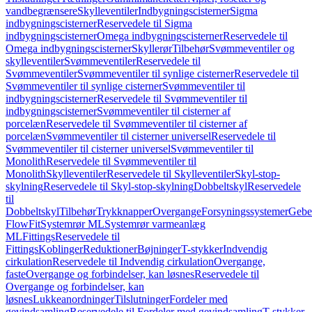
vandbegrænsere
Skylleventiler
Indbygningscisterner
Sigma
indbygningscisterner
Reservedele til Sigma
indbygningscisterner
Omega indbygningscisterner
Reservedele til
Omega indbygningscisterner
Skyllerør
Tilbehør
Svømmeventiler og
skylleventiler
Svømmeventiler
Reservedele til
Svømmeventiler
Svømmeventiler til synlige cisterner
Reservedele til
Svømmeventiler til synlige cisterner
Svømmeventiler til
indbygningscisterner
Reservedele til Svømmeventiler til
indbygningscisterner
Svømmeventiler til cisterner af
porcelæn
Reservedele til Svømmeventiler til cisterner af
porcelæn
Svømmeventiler til cisterner universel
Reservedele til
Svømmeventiler til cisterner universel
Svømmeventiler til
Monolith
Reservedele til Svømmeventiler til
Monolith
Skylleventiler
Reservedele til Skylleventiler
Skyl-stop-
skylning
Reservedele til Skyl-stop-skylning
Dobbeltskyl
Reservedele
til
Dobbeltskyl
Tilbehør
Trykknapper
Overgange
Forsyningssystemer
Geber
FlowFit
Systemrør ML
Systemrør varmeanlæg
ML
Fittings
Reservedele til
Fittings
Koblinger
Reduktioner
Bøjninger
T-stykker
Indvendig
cirkulation
Reservedele til Indvendig cirkulation
Overgange,
faste
Overgange og forbindelser, kan løsnes
Reservedele til
Overgange og forbindelser, kan
løsnes
Lukkeanordninger
Tilslutninger
Fordeler med
gevindsamling
Reservedele til Fordeler med gevindsamling
T-stykker