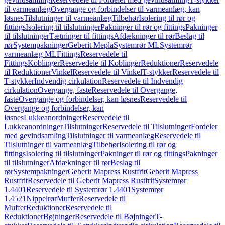
til varmeanlæg
Overgange og forbindelser til varmeanlæg, kan
løsnes
Tilslutninger til varmeanlæg
Tilbehør
Isolering til rør og
fittings
Isolering til tilslutninger
Pakninger til rør og fittings
Pakninger
til tilslutninger
Tætninger til fittings
Afdækninger til rør
Beslag til
rør
Systempakninger
Geberit Mepla
Systemrør ML
Systemrør
varmeanlæg ML
Fittings
Reservedele til
Fittings
Koblinger
Reservedele til Koblinger
Reduktioner
Reservedele
til Reduktioner
Vinkel
Reservedele til Vinkel
T-stykker
Reservedele til
T-stykker
Indvendig cirkulation
Reservedele til Indvendig
cirkulation
Overgange, faste
Reservedele til Overgange,
faste
Overgange og forbindelser, kan løsnes
Reservedele til
Overgange og forbindelser, kan
løsnes
Lukkeanordninger
Reservedele til
Lukkeanordninger
Tilslutninger
Reservedele til Tilslutninger
Fordeler
med gevindsamling
Tilslutninger til varmeanlæg
Reservedele til
Tilslutninger til varmeanlæg
Tilbehør
Isolering til rør og
fittings
Isolering til tilslutninger
Pakninger til rør og fittings
Pakninger
til tilslutninger
Afdækninger til rør
Beslag til
rør
Systempakninger
Geberit Mapress Rustfrit
Geberit Mapress
Rustfrit
Reservedele til Geberit Mapress Rustfrit
Systemrør
1.4401
Reservedele til Systemrør 1.4401
Systemrør
1.4521
Nippelrør
Muffer
Reservedele til
Muffer
Reduktioner
Reservedele til
Reduktioner
Bøjninger
Reservedele til Bøjninger
T-