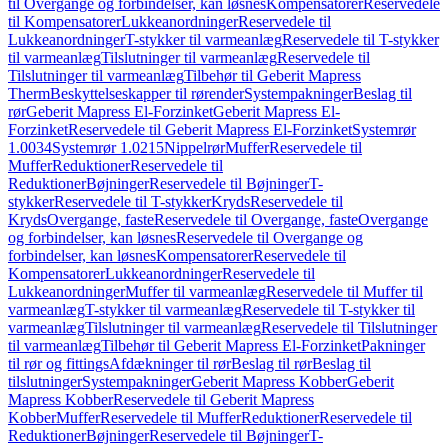
til Overgange og forbindelser, kan løsnes
Kompensatorer
Reservedele
til Kompensatorer
Lukkeanordninger
Reservedele til
Lukkeanordninger
T-stykker til varmeanlæg
Reservedele til T-stykker
til varmeanlæg
Tilslutninger til varmeanlæg
Reservedele til
Tilslutninger til varmeanlæg
Tilbehør til Geberit Mapress
Therm
Beskyttelseskapper til rørender
Systempakninger
Beslag til
rør
Geberit Mapress El-Forzinket
Geberit Mapress El-
Forzinket
Reservedele til Geberit Mapress El-Forzinket
Systemrør
1.0034
Systemrør 1.0215
Nippelrør
Muffer
Reservedele til
Muffer
Reduktioner
Reservedele til
Reduktioner
Bøjninger
Reservedele til Bøjninger
T-
stykker
Reservedele til T-stykker
Kryds
Reservedele til
Kryds
Overgange, faste
Reservedele til Overgange, faste
Overgange
og forbindelser, kan løsnes
Reservedele til Overgange og
forbindelser, kan løsnes
Kompensatorer
Reservedele til
Kompensatorer
Lukkeanordninger
Reservedele til
Lukkeanordninger
Muffer til varmeanlæg
Reservedele til Muffer til
varmeanlæg
T-stykker til varmeanlæg
Reservedele til T-stykker til
varmeanlæg
Tilslutninger til varmeanlæg
Reservedele til Tilslutninger
til varmeanlæg
Tilbehør til Geberit Mapress El-Forzinket
Pakninger
til rør og fittings
Afdækninger til rør
Beslag til rør
Beslag til
tilslutninger
Systempakninger
Geberit Mapress Kobber
Geberit
Mapress Kobber
Reservedele til Geberit Mapress
Kobber
Muffer
Reservedele til Muffer
Reduktioner
Reservedele til
Reduktioner
Bøjninger
Reservedele til Bøjninger
T-