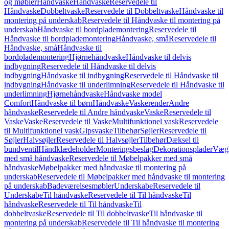
og møbler
Håndvaske
Håndvaske
Reservedele til
Håndvaske
Dobbeltvaske
Reservedele til Dobbeltvaske
Håndvaske til
montering på underskab
Reservedele til Håndvaske til montering på
underskab
Håndvaske til bordplademontering
Reservedele til
Håndvaske til bordplademontering
Håndvaske, små
Reservedele til
Håndvaske, små
Håndvaske til
bordplademontering
Hjørnehåndvaske
Håndvaske til delvis
indbygning
Reservedele til Håndvaske til delvis
indbygning
Håndvaske til indbygning
Reservedele til Håndvaske til
indbygning
Håndvaske til underlimning
Reservedele til Håndvaske til
underlimning
Hjørnehåndvaske
Håndvaske model
Comfort
Håndvaske til børn
Håndvaske
Vaskerender
Andre
håndvaske
Reservedele til Andre håndvaske
Vaske
Reservedele til
Vaske
Vaske
Reservedele til Vaske
Multifunktionel vask
Reservedele
til Multifunktionel vask
Gipsvaske
Tilbehør
Søjler
Reservedele til
Søjler
Halvsøjler
Reservedele til Halvsøjler
Tilbehør
Dæksel til
bundventil
Håndklædeholder
Monteringsbeslag
Dekorationsplader
Vægh
med små håndvaske
Reservedele til Møbelpakker med små
håndvaske
Møbelpakker med håndvaske til montering på
underskab
Reservedele til Møbelpakker med håndvaske til montering
på underskab
Badeværelsesmøbler
Underskabe
Reservedele til
Underskabe
Til håndvaske
Reservedele til Til håndvaske
Til
håndvaske
Reservedele til Til håndvaske
Til
dobbeltvaske
Reservedele til Til dobbeltvaske
Til håndvaske til
montering på underskab
Reservedele til Til håndvaske til montering