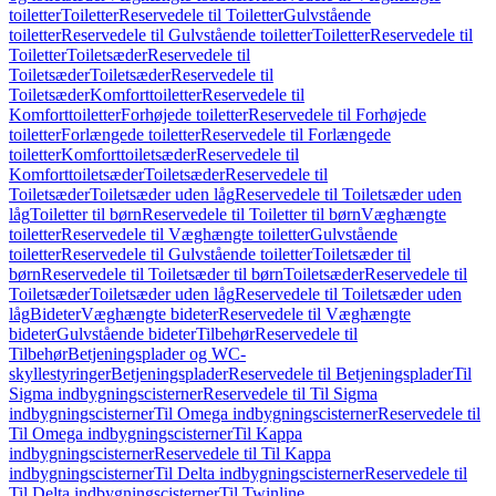
toiletter
Toiletter
Reservedele til Toiletter
Gulvstående
toiletter
Reservedele til Gulvstående toiletter
Toiletter
Reservedele til
Toiletter
Toiletsæder
Reservedele til
Toiletsæder
Toiletsæder
Reservedele til
Toiletsæder
Komforttoiletter
Reservedele til
Komforttoiletter
Forhøjede toiletter
Reservedele til Forhøjede
toiletter
Forlængede toiletter
Reservedele til Forlængede
toiletter
Komforttoiletsæder
Reservedele til
Komforttoiletsæder
Toiletsæder
Reservedele til
Toiletsæder
Toiletsæder uden låg
Reservedele til Toiletsæder uden
låg
Toiletter til børn
Reservedele til Toiletter til børn
Væghængte
toiletter
Reservedele til Væghængte toiletter
Gulvstående
toiletter
Reservedele til Gulvstående toiletter
Toiletsæder til
børn
Reservedele til Toiletsæder til børn
Toiletsæder
Reservedele til
Toiletsæder
Toiletsæder uden låg
Reservedele til Toiletsæder uden
låg
Bideter
Væghængte bideter
Reservedele til Væghængte
bideter
Gulvstående bideter
Tilbehør
Reservedele til
Tilbehør
Betjeningsplader og WC-
skyllestyringer
Betjeningsplader
Reservedele til Betjeningsplader
Til
Sigma indbygningscisterner
Reservedele til Til Sigma
indbygningscisterner
Til Omega indbygningscisterner
Reservedele til
Til Omega indbygningscisterner
Til Kappa
indbygningscisterner
Reservedele til Til Kappa
indbygningscisterner
Til Delta indbygningscisterner
Reservedele til
Til Delta indbygningscisterner
Til Twinline