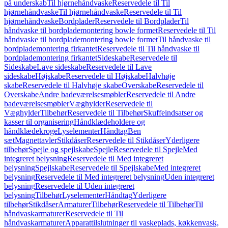
på underskab
Til hjørnehåndvaske
Reservedele til Til
hjørnehåndvaske
Til hjørnehåndvaske
Reservedele til Til
hjørnehåndvaske
Bordplader
Reservedele til Bordplader
Til
håndvaske til bordplademontering bowle formet
Reservedele til Til
håndvaske til bordplademontering bowle formet
Til håndvaske til
bordplademontering firkantet
Reservedele til Til håndvaske til
bordplademontering firkantet
Sideskabe
Reservedele til
Sideskabe
Lave sideskabe
Reservedele til Lave
sideskabe
Højskabe
Reservedele til Højskabe
Halvhøje
skabe
Reservedele til Halvhøje skabe
Overskabe
Reservedele til
Overskabe
Andre badeværelsesmøbler
Reservedele til Andre
badeværelsesmøbler
Væghylder
Reservedele til
Væghylder
Tilbehør
Reservedele til Tilbehør
Skuffeindsatser og
kasser til organisering
Håndklædeholdere og
håndklædekroge
Lyselementer
Håndtag
Ben
sæt
Magnettavler
Stikdåser
Reservedele til Stikdåser
Yderligere
tilbehør
Spejle og spejlskabe
Spejle
Reservedele til Spejle
Med
integreret belysning
Reservedele til Med integreret
belysning
Spejlskabe
Reservedele til Spejlskabe
Med integreret
belysning
Reservedele til Med integreret belysning
Uden integreret
belysning
Reservedele til Uden integreret
belysning
Tilbehør
Lyselementer
Håndtag
Yderligere
tilbehør
Stikdåser
Armaturer
Tilbehør
Reservedele til Tilbehør
Til
håndvaskarmaturer
Reservedele til Til
håndvaskarmaturer
Apparattilslutninger til vaskeplads, køkkenvask,