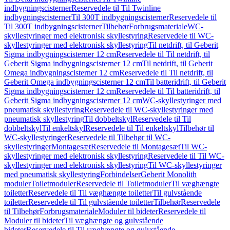
indbygningscisterner
Reservedele til Til Twinline
indbygningscisterner
Til 300T indbygningscisterner
Reservedele til
Til 300T indbygningscisterner
Tilbehør
Forbrugsmateriale
WC-
skyllestyringer med elektronisk skyllestyring
Reservedele til WC-
skyllestyringer med elektronisk skyllestyring
Til netdrift, til Geberit
Sigma indbygningscisterner 12 cm
Reservedele til Til netdrift, til
Geberit Sigma indbygningscisterner 12 cm
Til netdrift, til Geberit
Omega indbygningscisterner 12 cm
Reservedele til Til netdrift, til
Geberit Omega indbygningscisterner 12 cm
Til batteridrift, til Geberit
Sigma indbygningscisterner 12 cm
Reservedele til Til batteridrift, til
Geberit Sigma indbygningscisterner 12 cm
WC-skyllestyringer med
pneumatisk skyllestyring
Reservedele til WC-skyllestyringer med
pneumatisk skyllestyring
Til dobbeltskyl
Reservedele til Til
dobbeltskyl
Til enkeltskyl
Reservedele til Til enkeltskyl
Tilbehør til
WC-skyllestyringer
Reservedele til Tilbehør til WC-
skyllestyringer
Montagesæt
Reservedele til Montagesæt
Til WC-
skyllestyringer med elektronisk skyllestyring
Reservedele til Til WC-
skyllestyringer med elektronisk skyllestyring
Til WC-skyllestyringer
med pneumatisk skyllestyring
Forbindelser
Geberit Monolith
moduler
Toiletmoduler
Reservedele til Toiletmoduler
Til væghængte
toiletter
Reservedele til Til væghængte toiletter
Til gulvstående
toiletter
Reservedele til Til gulvstående toiletter
Tilbehør
Reservedele
til Tilbehør
Forbrugsmateriale
Moduler til bideter
Reservedele til
Moduler til bideter
Til væghængte og gulvstående
bideter
Reservedele til Til væghængte og gulvstående