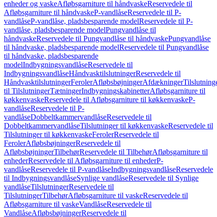
enheder og vaske
Afløbsgarniture til håndvaske
Reservedele til
Afløbsgarniture til håndvaske
P-vandlåse
Reservedele til P-
vandlåse
P-vandlåse, pladsbesparende model
Reservedele til P-
vandlåse, pladsbesparende model
Pungvandlåse til
håndvaske
Reservedele til Pungvandlåse til håndvaske
Pungvandlåse
til håndvaske, pladsbesparende model
Reservedele til Pungvandlåse
til håndvaske, pladsbesparende
model
Indbygningsvandlåse
Reservedele til
Indbygningsvandlåse
Håndvasktilslutninger
Reservedele til
Håndvasktilslutninger
Feroler
Afløbsbøjninger
Afdækninger
Tilslutning
til Tilslutninger
Tætninger
Indbygningskabinetter
Afløbsgarniture til
køkkenvaske
Reservedele til Afløbsgarniture til køkkenvaske
P-
vandlåse
Reservedele til P-
vandlåse
Dobbeltkammervandlåse
Reservedele til
Dobbeltkammervandlåse
Tilslutninger til køkkenvaske
Reservedele til
Tilslutninger til køkkenvaske
Feroler
Reservedele til
Feroler
Afløbsbøjninger
Reservedele til
Afløbsbøjninger
Tilbehør
Reservedele til Tilbehør
Afløbsgarniture til
enheder
Reservedele til Afløbsgarniture til enheder
P-
vandlåse
Reservedele til P-vandlåse
Indbygningsvandlåse
Reservedele
til Indbygningsvandlåse
Synlige vandlåse
Reservedele til Synlige
vandlåse
Tilslutninger
Reservedele til
Tilslutninger
Tilbehør
Afløbsgarniture til vaske
Reservedele til
Afløbsgarniture til vaske
Vandlåse
Reservedele til
Vandlåse
Afløbsbøjninger
Reservedele til