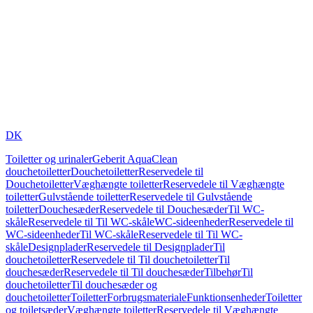
DK
Toiletter og urinaler
Geberit AquaClean
douchetoiletter
Douchetoiletter
Reservedele til
Douchetoiletter
Væghængte toiletter
Reservedele til Væghængte
toiletter
Gulvstående toiletter
Reservedele til Gulvstående
toiletter
Douchesæder
Reservedele til Douchesæder
Til WC-
skåle
Reservedele til Til WC-skåle
WC-sideenheder
Reservedele til
WC-sideenheder
Til WC-skåle
Reservedele til Til WC-
skåle
Designplader
Reservedele til Designplader
Til
douchetoiletter
Reservedele til Til douchetoiletter
Til
douchesæder
Reservedele til Til douchesæder
Tilbehør
Til
douchetoiletter
Til douchesæder og
douchetoiletter
Toiletter
Forbrugsmateriale
Funktionsenheder
Toiletter
og toiletsæder
Væghængte toiletter
Reservedele til Væghængte