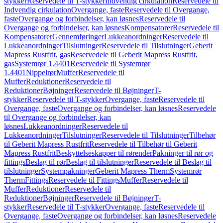
stykker
Reservedele til T-stykker
Indvendig cirkulation
Reservedele til
Indvendig cirkulation
Overgange, faste
Reservedele til Overgange,
faste
Overgange og forbindelser, kan løsnes
Reservedele til
Overgange og forbindelser, kan løsnes
Kompensatorer
Reservedele til
Kompensatorer
Gennemføringer
Lukkeanordninger
Reservedele til
Lukkeanordninger
Tilslutninger
Reservedele til Tilslutninger
Geberit
Mapress Rustfrit, gas
Reservedele til Geberit Mapress Rustfrit,
gas
Systemrør 1.4401
Reservedele til Systemrør
1.4401
Nippelrør
Muffer
Reservedele til
Muffer
Reduktioner
Reservedele til
Reduktioner
Bøjninger
Reservedele til Bøjninger
T-
stykker
Reservedele til T-stykker
Overgange, faste
Reservedele til
Overgange, faste
Overgange og forbindelser, kan løsnes
Reservedele
til Overgange og forbindelser, kan
løsnes
Lukkeanordninger
Reservedele til
Lukkeanordninger
Tilslutninger
Reservedele til Tilslutninger
Tilbehør
til Geberit Mapress Rustfrit
Reservedele til Tilbehør til Geberit
Mapress Rustfrit
Beskyttelseskapper til rørender
Pakninger til rør og
fittings
Beslag til rør
Beslag til tilslutninger
Reservedele til Beslag til
tilslutninger
Systempakninger
Geberit Mapress Therm
Systemrør
Therm
Fittings
Reservedele til Fittings
Muffer
Reservedele til
Muffer
Reduktioner
Reservedele til
Reduktioner
Bøjninger
Reservedele til Bøjninger
T-
stykker
Reservedele til T-stykker
Overgange, faste
Reservedele til
Overgange, faste
Overgange og forbindelser, kan løsnes
Reservedele