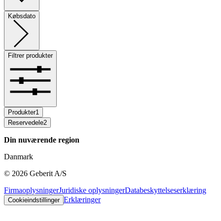
Købsdato
Filtrer produkter
Produkter
1
Reservedele
2
Din nuværende region
Danmark
©
2026
Geberit A/S
Firmaoplysninger
Juridiske oplysninger
Databeskyttelseserklæring
Erklæringer
Cookieindstillinger