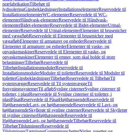
præfabrikation
Tilbehør til
lydisolering
Gipsbeklædninger
Installationselementer
Reservedele til
Installationselementer
WC-elementer
Reservedele til WC-
elementer
Håndvask-elementer
Reservedele til Håndvask-
elementer
Bidet-elementer
Reservedele til Bidet-elementer
Urinal-
elementer
Reservedele til Urinal-elementer
Elementer til brusenicher
med vægafløb
Reservedele til Elementer til brusenicher med
vægafløb
Elementer til armaturer og enheder
Reservedele til
Elementer til armaturer og enheder
Elementer til vaske- og
opvaskemaskiner
Reservedele til Elementer til vaske- og
opvaskemaskiner
Elementer til emner, som skal holde til store
belastninger
Tilbehør
Reservedele til
Tilbehør
Installationsmoduler
Reservedele til
Installationsmoduler
Moduler til toiletter
Reservedele til Moduler til
toiletter
Gipsbeklædninger
Tilbehør
Reservedele til Tilbehør
Til
systemvægge
Reservedele til Til systemvægge
Til
forsyningssystemer
Til afløb
Synlige cisterner
Synlige cisterner til
toiletter, i plast
Reservedele til Synlige cisterner til toiletter, i
plast
Påsat
Reservedele til Påsat
Højthængende
Reservedele til
Højthængende
Lavt- og højthængende
Reservedele til Lavt- og
højthængende
Skyllerør til synlige cisterner
Reservedele til Skyllerør
til synlige cisterner
Højthængende
Reservedele til
Højthængende
Lavt- og højthængende
Tilbehør
Reservedele til
Tilbehør
Tilslutninger
Reservedele til
Tilslutninger
Tætninger
Gummimanchetter
Nipler, rosetter og