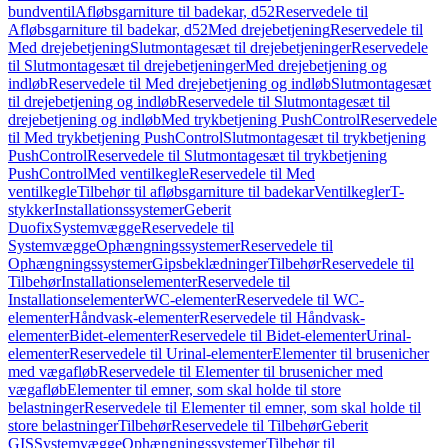
bundventil
Afløbsgarniture til badekar, d52
Reservedele til
Afløbsgarniture til badekar, d52
Med drejebetjening
Reservedele til
Med drejebetjening
Slutmontagesæt til drejebetjeninger
Reservedele
til Slutmontagesæt til drejebetjeninger
Med drejebetjening og
indløb
Reservedele til Med drejebetjening og indløb
Slutmontagesæt
til drejebetjening og indløb
Reservedele til Slutmontagesæt til
drejebetjening og indløb
Med trykbetjening PushControl
Reservedele
til Med trykbetjening PushControl
Slutmontagesæt til trykbetjening
PushControl
Reservedele til Slutmontagesæt til trykbetjening
PushControl
Med ventilkegle
Reservedele til Med
ventilkegle
Tilbehør til afløbsgarniture til badekar
Ventilkegler
T-
stykker
Installationssystemer
Geberit
Duofix
Systemvægge
Reservedele til
Systemvægge
Ophængningssystemer
Reservedele til
Ophængningssystemer
Gipsbeklædninger
Tilbehør
Reservedele til
Tilbehør
Installationselementer
Reservedele til
Installationselementer
WC-elementer
Reservedele til WC-
elementer
Håndvask-elementer
Reservedele til Håndvask-
elementer
Bidet-elementer
Reservedele til Bidet-elementer
Urinal-
elementer
Reservedele til Urinal-elementer
Elementer til brusenicher
med vægafløb
Reservedele til Elementer til brusenicher med
vægafløb
Elementer til emner, som skal holde til store
belastninger
Reservedele til Elementer til emner, som skal holde til
store belastninger
Tilbehør
Reservedele til Tilbehør
Geberit
GIS
Systemvægge
Ophængningssystemer
Tilbehør til