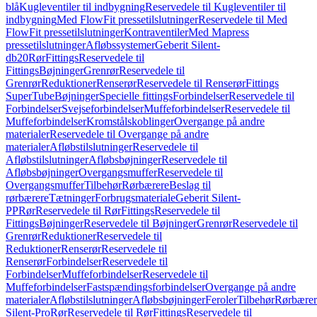
blå
Kugleventiler til indbygning
Reservedele til Kugleventiler til
indbygning
Med FlowFit pressetilslutninger
Reservedele til Med
FlowFit pressetilslutninger
Kontraventiler
Med Mapress
pressetilslutninger
Afløbssystemer
Geberit Silent-
db20
Rør
Fittings
Reservedele til
Fittings
Bøjninger
Grenrør
Reservedele til
Grenrør
Reduktioner
Renserør
Reservedele til Renserør
Fittings
SuperTube
Bøjninger
Specielle fittings
Forbindelser
Reservedele til
Forbindelser
Svejseforbindelser
Muffeforbindelser
Reservedele til
Muffeforbindelser
Kromstålskoblinger
Overgange på andre
materialer
Reservedele til Overgange på andre
materialer
Afløbstilslutninger
Reservedele til
Afløbstilslutninger
Afløbsbøjninger
Reservedele til
Afløbsbøjninger
Overgangsmuffer
Reservedele til
Overgangsmuffer
Tilbehør
Rørbærere
Beslag til
rørbærere
Tætninger
Forbrugsmateriale
Geberit Silent-
PP
Rør
Reservedele til Rør
Fittings
Reservedele til
Fittings
Bøjninger
Reservedele til Bøjninger
Grenrør
Reservedele til
Grenrør
Reduktioner
Reservedele til
Reduktioner
Renserør
Reservedele til
Renserør
Forbindelser
Reservedele til
Forbindelser
Muffeforbindelser
Reservedele til
Muffeforbindelser
Fastspændingsforbindelser
Overgange på andre
materialer
Afløbstilslutninger
Afløbsbøjninger
Feroler
Tilbehør
Rørbærer
Silent-Pro
Rør
Reservedele til Rør
Fittings
Reservedele til