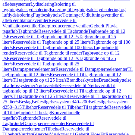
afløbssystemer
Lydisolering
Isolering til
bygningsdelslydisolering
Isolering til bygningsdelslydisolering og
luftlydsisolering
Fugtbeskyttelse
Tætninger
Udluftningsventiler til
afløb
Ventilationsventiler
Reservedele til
Ventilationsventiler
Energireducerende ventiler
Geberit Pluvia
tagafløb
Tagbrønde
Reservedele til Tagbrønde
Tagbrønde op til 12
l/s
Reservedele til Tagbrønde op til 12 l/s
Tagbrønde op til 25
liter/s
Reservedele til Tagbrønde op til 25 liter/s
Tagbrønde op til 100
liter/s
Reservedele til Tagbrønde op til 100 liter/s
Tagbrønde til
render
Reservedele til Tagbrønde til render
Tagbrønde op til 12
l/s
Reservedele til Tagbrønde op til 12 l/s
Tagbrønde op til 25
liter/s
Reservedele til Tagbrønde op til 25
liter/s
Dampspærreelementer
Reservedele til Dampspærreelementer
Til
tagbrønde op til 12 liter/s
Reservedele til Til tagbrønde op til 12
liter/s
Til tagbrønde op til 25 liter/s
Brandbeskyttelse
Brandbeskyttelse
til afløbssystemer
Nødoverløb
Reservedele til Nødoverløb
Til
tagbrønde op til 12 liter/s
Reservedele til Til tagbrønde op til 12
liter/s
Til tagbrønde op til 25 liter/s
Reservedele til Til tagbrønde op til
25 liter/s
Beslag
Befæstigelsessystem d40–200
Befæstigelsessystem
d250–315
Tilbehør
Reservedele til Tilbehør
Til tagbrønde
Reservedele
til Til tagbrønde
Til beslag
Konventionelle
tagafløb
Tagbrønde
Reservedele til
Tagbrønde
Dampspærreelementer
Reservedele til
Dampspærreelementer
Tilbehør
Reservedele til
Tilbehør
Værktøj
Værktøj
Værktøjer til Geberit FlowFit
Reservedele