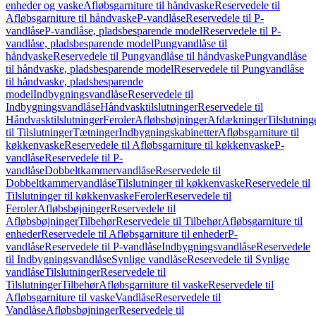
enheder og vaske
Afløbsgarniture til håndvaske
Reservedele til
Afløbsgarniture til håndvaske
P-vandlåse
Reservedele til P-
vandlåse
P-vandlåse, pladsbesparende model
Reservedele til P-
vandlåse, pladsbesparende model
Pungvandlåse til
håndvaske
Reservedele til Pungvandlåse til håndvaske
Pungvandlåse
til håndvaske, pladsbesparende model
Reservedele til Pungvandlåse
til håndvaske, pladsbesparende
model
Indbygningsvandlåse
Reservedele til
Indbygningsvandlåse
Håndvasktilslutninger
Reservedele til
Håndvasktilslutninger
Feroler
Afløbsbøjninger
Afdækninger
Tilslutning
til Tilslutninger
Tætninger
Indbygningskabinetter
Afløbsgarniture til
køkkenvaske
Reservedele til Afløbsgarniture til køkkenvaske
P-
vandlåse
Reservedele til P-
vandlåse
Dobbeltkammervandlåse
Reservedele til
Dobbeltkammervandlåse
Tilslutninger til køkkenvaske
Reservedele til
Tilslutninger til køkkenvaske
Feroler
Reservedele til
Feroler
Afløbsbøjninger
Reservedele til
Afløbsbøjninger
Tilbehør
Reservedele til Tilbehør
Afløbsgarniture til
enheder
Reservedele til Afløbsgarniture til enheder
P-
vandlåse
Reservedele til P-vandlåse
Indbygningsvandlåse
Reservedele
til Indbygningsvandlåse
Synlige vandlåse
Reservedele til Synlige
vandlåse
Tilslutninger
Reservedele til
Tilslutninger
Tilbehør
Afløbsgarniture til vaske
Reservedele til
Afløbsgarniture til vaske
Vandlåse
Reservedele til
Vandlåse
Afløbsbøjninger
Reservedele til