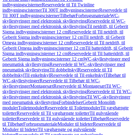
indbygningscisterner
Reservedele til Til Twinline
indbygningscisterner
Til 300T indbygningscisterner
Reservedele til
Til 300T indbygningscisterner
Tilbehør
Forbrugsmateriale
WC-
skyllestyringer med elektronisk skyllestyring
Reservedele til WC-
skyllestyringer med elektronisk skyllestyring
Til netdrift, til Geberit
Sigma indbygningscisterner 12 cm
Reservedele til Til netdrift, til
Geberit Sigma indbygningscisterner 12 cm
Til netdrift, til Geberit
Omega indbygningscisterner 12 cm
Reservedele til Til netdrift, til
Geberit Omega indbygningscisterner 12 cm
Til batteridrift, til Geberit
Sigma indbygningscisterner 12 cm
Reservedele til Til batteridrift, til
Geberit Sigma indbygningscisterner 12 cm
WC-skyllestyringer med
pneumatisk skyllestyring
Reservedele til WC-skyllestyringer med
pneumatisk skyllestyring
Til dobbeltskyl
Reservedele til Til
dobbeltskyl
Til enkeltskyl
Reservedele til Til enkeltskyl
Tilbehør til
WC-skyllestyringer
Reservedele til Tilbehør til WC-
skyllestyringer
Montagesæt
Reservedele til Montagesæt
Til WC-
skyllestyringer med elektronisk skyllestyring
Reservedele til Til WC-
skyllestyringer med elektronisk skyllestyring
Til WC-skyllestyringer
med pneumatisk skyllestyring
Forbindelser
Geberit Monolith
moduler
Toiletmoduler
Reservedele til Toiletmoduler
Til væghængte
toiletter
Reservedele til Til væghængte toiletter
Til gulvstående
toiletter
Reservedele til Til gulvstående toiletter
Tilbehør
Reservedele
til Tilbehør
Forbrugsmateriale
Moduler til bideter
Reservedele til
Moduler til bideter
Til væghængte og gulvstående
bideter
Reservedele til Til væghængte og gulvstående