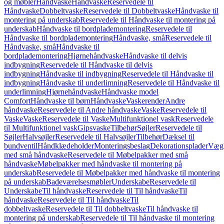
og møbler
Håndvaske
Håndvaske
Reservedele til
Håndvaske
Dobbeltvaske
Reservedele til Dobbeltvaske
Håndvaske til
montering på underskab
Reservedele til Håndvaske til montering på
underskab
Håndvaske til bordplademontering
Reservedele til
Håndvaske til bordplademontering
Håndvaske, små
Reservedele til
Håndvaske, små
Håndvaske til
bordplademontering
Hjørnehåndvaske
Håndvaske til delvis
indbygning
Reservedele til Håndvaske til delvis
indbygning
Håndvaske til indbygning
Reservedele til Håndvaske til
indbygning
Håndvaske til underlimning
Reservedele til Håndvaske til
underlimning
Hjørnehåndvaske
Håndvaske model
Comfort
Håndvaske til børn
Håndvaske
Vaskerender
Andre
håndvaske
Reservedele til Andre håndvaske
Vaske
Reservedele til
Vaske
Vaske
Reservedele til Vaske
Multifunktionel vask
Reservedele
til Multifunktionel vask
Gipsvaske
Tilbehør
Søjler
Reservedele til
Søjler
Halvsøjler
Reservedele til Halvsøjler
Tilbehør
Dæksel til
bundventil
Håndklædeholder
Monteringsbeslag
Dekorationsplader
Vægh
med små håndvaske
Reservedele til Møbelpakker med små
håndvaske
Møbelpakker med håndvaske til montering på
underskab
Reservedele til Møbelpakker med håndvaske til montering
på underskab
Badeværelsesmøbler
Underskabe
Reservedele til
Underskabe
Til håndvaske
Reservedele til Til håndvaske
Til
håndvaske
Reservedele til Til håndvaske
Til
dobbeltvaske
Reservedele til Til dobbeltvaske
Til håndvaske til
montering på underskab
Reservedele til Til håndvaske til montering