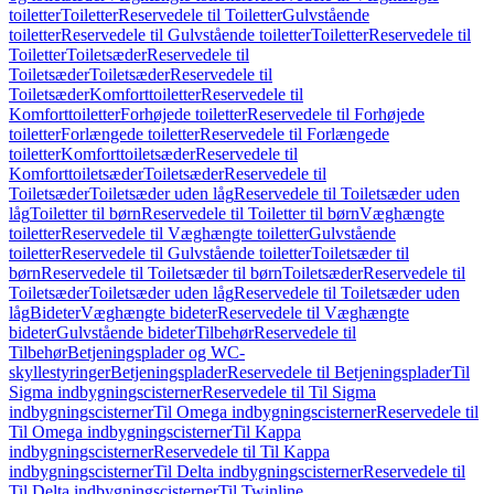
toiletter
Toiletter
Reservedele til Toiletter
Gulvstående
toiletter
Reservedele til Gulvstående toiletter
Toiletter
Reservedele til
Toiletter
Toiletsæder
Reservedele til
Toiletsæder
Toiletsæder
Reservedele til
Toiletsæder
Komforttoiletter
Reservedele til
Komforttoiletter
Forhøjede toiletter
Reservedele til Forhøjede
toiletter
Forlængede toiletter
Reservedele til Forlængede
toiletter
Komforttoiletsæder
Reservedele til
Komforttoiletsæder
Toiletsæder
Reservedele til
Toiletsæder
Toiletsæder uden låg
Reservedele til Toiletsæder uden
låg
Toiletter til børn
Reservedele til Toiletter til børn
Væghængte
toiletter
Reservedele til Væghængte toiletter
Gulvstående
toiletter
Reservedele til Gulvstående toiletter
Toiletsæder til
børn
Reservedele til Toiletsæder til børn
Toiletsæder
Reservedele til
Toiletsæder
Toiletsæder uden låg
Reservedele til Toiletsæder uden
låg
Bideter
Væghængte bideter
Reservedele til Væghængte
bideter
Gulvstående bideter
Tilbehør
Reservedele til
Tilbehør
Betjeningsplader og WC-
skyllestyringer
Betjeningsplader
Reservedele til Betjeningsplader
Til
Sigma indbygningscisterner
Reservedele til Til Sigma
indbygningscisterner
Til Omega indbygningscisterner
Reservedele til
Til Omega indbygningscisterner
Til Kappa
indbygningscisterner
Reservedele til Til Kappa
indbygningscisterner
Til Delta indbygningscisterner
Reservedele til
Til Delta indbygningscisterner
Til Twinline