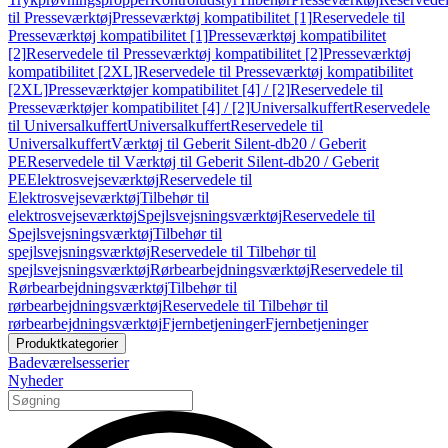
til Presseværktøj
Presseværktøj kompatibilitet [1]
Reservedele til
Presseværktøj kompatibilitet [1]
Presseværktøj kompatibilitet
[2]
Reservedele til Presseværktøj kompatibilitet [2]
Presseværktøj
kompatibilitet [2XL]
Reservedele til Presseværktøj kompatibilitet
[2XL]
Presseværktøjer kompatibilitet [4] / [2]
Reservedele til
Presseværktøjer kompatibilitet [4] / [2]
Universalkuffert
Reservedele
til Universalkuffert
Universalkuffert
Reservedele til
Universalkuffert
Værktøj til Geberit Silent-db20 / Geberit
PE
Reservedele til Værktøj til Geberit Silent-db20 / Geberit
PE
Elektrosvejseværktøj
Reservedele til
Elektrosvejseværktøj
Tilbehør til
elektrosvejseværktøj
Spejlsvejsningsværktøj
Reservedele til
Spejlsvejsningsværktøj
Tilbehør til
spejlsvejsningsværktøj
Reservedele til Tilbehør til
spejlsvejsningsværktøj
Rørbearbejdningsværktøj
Reservedele til
Rørbearbejdningsværktøj
Tilbehør til
rørbearbejdningsværktøj
Reservedele til Tilbehør til
rørbearbejdningsværktøj
Fjernbetjeninger
Fjernbetjeninger
Produktkategorier
Badeværelsesserier
Nyheder