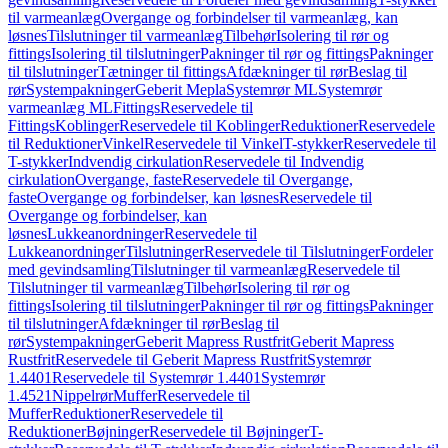
til varmeanlæg
Overgange og forbindelser til varmeanlæg, kan
løsnes
Tilslutninger til varmeanlæg
Tilbehør
Isolering til rør og
fittings
Isolering til tilslutninger
Pakninger til rør og fittings
Pakninger
til tilslutninger
Tætninger til fittings
Afdækninger til rør
Beslag til
rør
Systempakninger
Geberit Mepla
Systemrør ML
Systemrør
varmeanlæg ML
Fittings
Reservedele til
Fittings
Koblinger
Reservedele til Koblinger
Reduktioner
Reservedele
til Reduktioner
Vinkel
Reservedele til Vinkel
T-stykker
Reservedele til
T-stykker
Indvendig cirkulation
Reservedele til Indvendig
cirkulation
Overgange, faste
Reservedele til Overgange,
faste
Overgange og forbindelser, kan løsnes
Reservedele til
Overgange og forbindelser, kan
løsnes
Lukkeanordninger
Reservedele til
Lukkeanordninger
Tilslutninger
Reservedele til Tilslutninger
Fordeler
med gevindsamling
Tilslutninger til varmeanlæg
Reservedele til
Tilslutninger til varmeanlæg
Tilbehør
Isolering til rør og
fittings
Isolering til tilslutninger
Pakninger til rør og fittings
Pakninger
til tilslutninger
Afdækninger til rør
Beslag til
rør
Systempakninger
Geberit Mapress Rustfrit
Geberit Mapress
Rustfrit
Reservedele til Geberit Mapress Rustfrit
Systemrør
1.4401
Reservedele til Systemrør 1.4401
Systemrør
1.4521
Nippelrør
Muffer
Reservedele til
Muffer
Reduktioner
Reservedele til
Reduktioner
Bøjninger
Reservedele til Bøjninger
T-