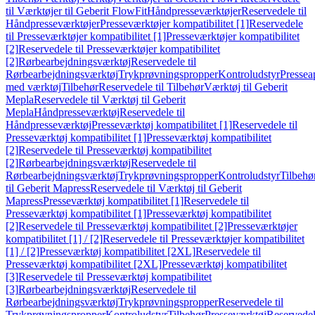
til Værktøjer til Geberit FlowFit
Håndpresseværktøjer
Reservedele til
Håndpresseværktøjer
Presseværktøjer kompatibilitet [1]
Reservedele
til Presseværktøjer kompatibilitet [1]
Presseværktøjer kompatibilitet
[2]
Reservedele til Presseværktøjer kompatibilitet
[2]
Rørbearbejdningsværktøj
Reservedele til
Rørbearbejdningsværktøj
Trykprøvningspropper
Kontroludstyr
Pressea
med værktøj
Tilbehør
Reservedele til Tilbehør
Værktøj til Geberit
Mepla
Reservedele til Værktøj til Geberit
Mepla
Håndpresseværktøj
Reservedele til
Håndpresseværktøj
Presseværktøj kompatibilitet [1]
Reservedele til
Presseværktøj kompatibilitet [1]
Presseværktøj kompatibilitet
[2]
Reservedele til Presseværktøj kompatibilitet
[2]
Rørbearbejdningsværktøj
Reservedele til
Rørbearbejdningsværktøj
Trykprøvningspropper
Kontroludstyr
Tilbehø
til Geberit Mapress
Reservedele til Værktøj til Geberit
Mapress
Presseværktøj kompatibilitet [1]
Reservedele til
Presseværktøj kompatibilitet [1]
Presseværktøj kompatibilitet
[2]
Reservedele til Presseværktøj kompatibilitet [2]
Presseværktøjer
kompatibilitet [1] / [2]
Reservedele til Presseværktøjer kompatibilitet
[1] / [2]
Presseværktøj kompatibilitet [2XL]
Reservedele til
Presseværktøj kompatibilitet [2XL]
Presseværktøj kompatibilitet
[3]
Reservedele til Presseværktøj kompatibilitet
[3]
Rørbearbejdningsværktøj
Reservedele til
Rørbearbejdningsværktøj
Trykprøvningspropper
Reservedele til
Trykprøvningspropper
Kontroludstyr
Tilbehør
Presseværktøj
Reservede