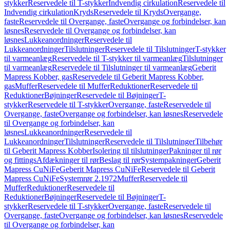
stykker
Reservedele til T-stykker
Indvendig cirkulation
Reservedele til
Indvendig cirkulation
Kryds
Reservedele til Kryds
Overgange,
faste
Reservedele til Overgange, faste
Overgange og forbindelser, kan
løsnes
Reservedele til Overgange og forbindelser, kan
løsnes
Lukkeanordninger
Reservedele til
Lukkeanordninger
Tilslutninger
Reservedele til Tilslutninger
T-stykker
til varmeanlæg
Reservedele til T-stykker til varmeanlæg
Tilslutninger
til varmeanlæg
Reservedele til Tilslutninger til varmeanlæg
Geberit
Mapress Kobber, gas
Reservedele til Geberit Mapress Kobber,
gas
Muffer
Reservedele til Muffer
Reduktioner
Reservedele til
Reduktioner
Bøjninger
Reservedele til Bøjninger
T-
stykker
Reservedele til T-stykker
Overgange, faste
Reservedele til
Overgange, faste
Overgange og forbindelser, kan løsnes
Reservedele
til Overgange og forbindelser, kan
løsnes
Lukkeanordninger
Reservedele til
Lukkeanordninger
Tilslutninger
Reservedele til Tilslutninger
Tilbehør
til Geberit Mapress Kobber
Isolering til tilslutninger
Pakninger til rør
og fittings
Afdækninger til rør
Beslag til rør
Systempakninger
Geberit
Mapress CuNiFe
Geberit Mapress CuNiFe
Reservedele til Geberit
Mapress CuNiFe
Systemrør 2.1972
Muffer
Reservedele til
Muffer
Reduktioner
Reservedele til
Reduktioner
Bøjninger
Reservedele til Bøjninger
T-
stykker
Reservedele til T-stykker
Overgange, faste
Reservedele til
Overgange, faste
Overgange og forbindelser, kan løsnes
Reservedele
til Overgange og forbindelser, kan