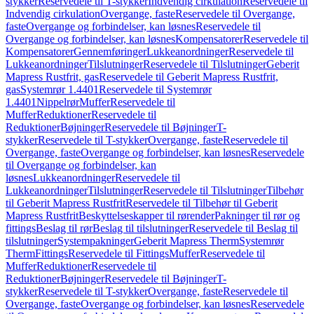
stykker
Reservedele til T-stykker
Indvendig cirkulation
Reservedele til
Indvendig cirkulation
Overgange, faste
Reservedele til Overgange,
faste
Overgange og forbindelser, kan løsnes
Reservedele til
Overgange og forbindelser, kan løsnes
Kompensatorer
Reservedele til
Kompensatorer
Gennemføringer
Lukkeanordninger
Reservedele til
Lukkeanordninger
Tilslutninger
Reservedele til Tilslutninger
Geberit
Mapress Rustfrit, gas
Reservedele til Geberit Mapress Rustfrit,
gas
Systemrør 1.4401
Reservedele til Systemrør
1.4401
Nippelrør
Muffer
Reservedele til
Muffer
Reduktioner
Reservedele til
Reduktioner
Bøjninger
Reservedele til Bøjninger
T-
stykker
Reservedele til T-stykker
Overgange, faste
Reservedele til
Overgange, faste
Overgange og forbindelser, kan løsnes
Reservedele
til Overgange og forbindelser, kan
løsnes
Lukkeanordninger
Reservedele til
Lukkeanordninger
Tilslutninger
Reservedele til Tilslutninger
Tilbehør
til Geberit Mapress Rustfrit
Reservedele til Tilbehør til Geberit
Mapress Rustfrit
Beskyttelseskapper til rørender
Pakninger til rør og
fittings
Beslag til rør
Beslag til tilslutninger
Reservedele til Beslag til
tilslutninger
Systempakninger
Geberit Mapress Therm
Systemrør
Therm
Fittings
Reservedele til Fittings
Muffer
Reservedele til
Muffer
Reduktioner
Reservedele til
Reduktioner
Bøjninger
Reservedele til Bøjninger
T-
stykker
Reservedele til T-stykker
Overgange, faste
Reservedele til
Overgange, faste
Overgange og forbindelser, kan løsnes
Reservedele