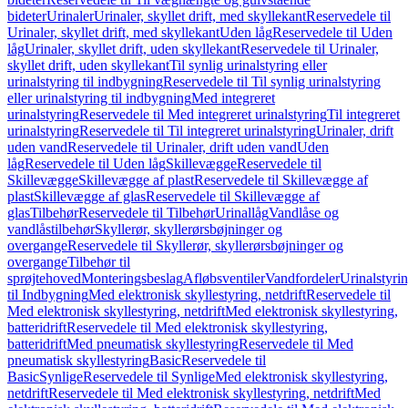
bideter
Urinaler
Urinaler, skyllet drift, med skyllekant
Reservedele til
Urinaler, skyllet drift, med skyllekant
Uden låg
Reservedele til Uden
låg
Urinaler, skyllet drift, uden skyllekant
Reservedele til Urinaler,
skyllet drift, uden skyllekant
Til synlig urinalstyring eller
urinalstyring til indbygning
Reservedele til Til synlig urinalstyring
eller urinalstyring til indbygning
Med integreret
urinalstyring
Reservedele til Med integreret urinalstyring
Til integreret
urinalstyring
Reservedele til Til integreret urinalstyring
Urinaler, drift
uden vand
Reservedele til Urinaler, drift uden vand
Uden
låg
Reservedele til Uden låg
Skillevægge
Reservedele til
Skillevægge
Skillevægge af plast
Reservedele til Skillevægge af
plast
Skillevægge af glas
Reservedele til Skillevægge af
glas
Tilbehør
Reservedele til Tilbehør
Urinallåg
Vandlåse og
vandlåstilbehør
Skyllerør, skyllerørsbøjninger og
overgange
Reservedele til Skyllerør, skyllerørsbøjninger og
overgange
Tilbehør til
sprøjtehoved
Monteringsbeslag
Afløbsventiler
Vandfordeler
Urinalstyri
til Indbygning
Med elektronisk skyllestyring, netdrift
Reservedele til
Med elektronisk skyllestyring, netdrift
Med elektronisk skyllestyring,
batteridrift
Reservedele til Med elektronisk skyllestyring,
batteridrift
Med pneumatisk skyllestyring
Reservedele til Med
pneumatisk skyllestyring
Basic
Reservedele til
Basic
Synlige
Reservedele til Synlige
Med elektronisk skyllestyring,
netdrift
Reservedele til Med elektronisk skyllestyring, netdrift
Med