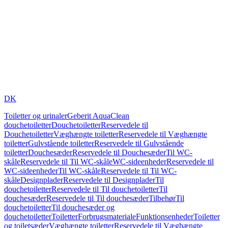
DK
Toiletter og urinaler
Geberit AquaClean
douchetoiletter
Douchetoiletter
Reservedele til
Douchetoiletter
Væghængte toiletter
Reservedele til Væghængte
toiletter
Gulvstående toiletter
Reservedele til Gulvstående
toiletter
Douchesæder
Reservedele til Douchesæder
Til WC-
skåle
Reservedele til Til WC-skåle
WC-sideenheder
Reservedele til
WC-sideenheder
Til WC-skåle
Reservedele til Til WC-
skåle
Designplader
Reservedele til Designplader
Til
douchetoiletter
Reservedele til Til douchetoiletter
Til
douchesæder
Reservedele til Til douchesæder
Tilbehør
Til
douchetoiletter
Til douchesæder og
douchetoiletter
Toiletter
Forbrugsmateriale
Funktionsenheder
Toiletter
og toiletsæder
Væghængte toiletter
Reservedele til Væghængte