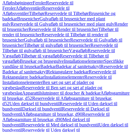
Afløbsbøjninger
Feroler
Reservedele til
Feroler
Afløbsventiler
Reservedele til
Afløbsventiler
Tilbehør
Reservedele til Tilbehør
Bruseniche og
badekar
Brusenicher
Gulvafløb til brusenicher med plant
gulv
Reservedele til Gulvafløb til brusenicher med plant gulv
Render
til brusenicher
Reservedele til Render til brusenicher
Tilbehør til
render til brusenicher
Reservedele til Tilbehør til render til
brusenicher
Gulvafløb til brusenicher
Reservedele til Gulvafløb til
brusenicher
Tilbehør til gulvafløb til brusenicher
Reservedele til
Tilbehør til gulvafløb til brusenicher
Vægafløb
Reservedele til
Vægafløb
Tilbehør til vægafløb
Reservedele til Tilbehør til
vægafløb
Brusekar og brusegulve
Installationselementer
Specifikke
vandlåse til brusekar
Badekar
Badekar af sanitetsakryl
Reservedele til
Badekar af sanitetsakryl
Rektangulære badekar
Reservedele til
Rektangulære badekar
Installationselementer
Reservedele til
Installationselementer
Ben sæt og sæt af plader og
vægbeslag
Reservedele til Ben sæt og sæt af plader og
vægbeslag
Apparattilslutninger til doucher & badekar
Afløbsgarniture
til brusekar, d52
Reservedele til Afløbsgarniture til brusekar,
d52
Uden dæksel til bundventil
Reservedele til Uden dæksel til
bundventil
Dæksel til bundventil
Reservedele til Dæksel til
bundventil
Afløbsgarniture til brusekar, d90
Reservedele til
Afløbsgarniture til brusekar, d90
Med dæksel til
bundventil
Reservedele til Med dæksel til bundventil
Uden dæksel til
bundventil
Reservedele til Uden dæksel til