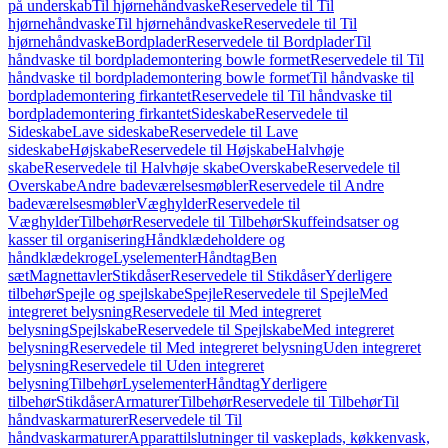
på underskab
Til hjørnehåndvaske
Reservedele til Til
hjørnehåndvaske
Til hjørnehåndvaske
Reservedele til Til
hjørnehåndvaske
Bordplader
Reservedele til Bordplader
Til
håndvaske til bordplademontering bowle formet
Reservedele til Til
håndvaske til bordplademontering bowle formet
Til håndvaske til
bordplademontering firkantet
Reservedele til Til håndvaske til
bordplademontering firkantet
Sideskabe
Reservedele til
Sideskabe
Lave sideskabe
Reservedele til Lave
sideskabe
Højskabe
Reservedele til Højskabe
Halvhøje
skabe
Reservedele til Halvhøje skabe
Overskabe
Reservedele til
Overskabe
Andre badeværelsesmøbler
Reservedele til Andre
badeværelsesmøbler
Væghylder
Reservedele til
Væghylder
Tilbehør
Reservedele til Tilbehør
Skuffeindsatser og
kasser til organisering
Håndklædeholdere og
håndklædekroge
Lyselementer
Håndtag
Ben
sæt
Magnettavler
Stikdåser
Reservedele til Stikdåser
Yderligere
tilbehør
Spejle og spejlskabe
Spejle
Reservedele til Spejle
Med
integreret belysning
Reservedele til Med integreret
belysning
Spejlskabe
Reservedele til Spejlskabe
Med integreret
belysning
Reservedele til Med integreret belysning
Uden integreret
belysning
Reservedele til Uden integreret
belysning
Tilbehør
Lyselementer
Håndtag
Yderligere
tilbehør
Stikdåser
Armaturer
Tilbehør
Reservedele til Tilbehør
Til
håndvaskarmaturer
Reservedele til Til
håndvaskarmaturer
Apparattilslutninger til vaskeplads, køkkenvask,