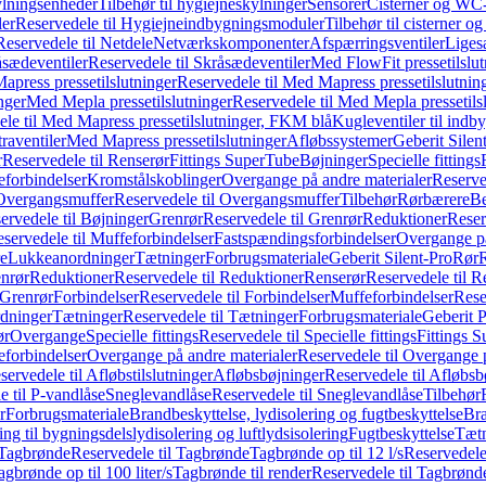
ylningsenheder
Tilbehør til hygiejneskylninger
Sensorer
Cisterner og WC-
er
Reservedele til Hygiejneindbygningsmoduler
Tilbehør til cisterner 
Reservedele til Netdele
Netværkskomponenter
Afspærringsventiler
Liges
sædeventiler
Reservedele til Skråsædeventiler
Med FlowFit pressetilslut
press pressetilslutninger
Reservedele til Med Mapress pressetilslutnin
nger
Med Mepla pressetilslutninger
Reservedele til Med Mepla pressetils
le til Med Mapress pressetilslutninger, FKM blå
Kugleventiler til indb
raventiler
Med Mapress pressetilslutninger
Afløbssystemer
Geberit Silen
r
Reservedele til Renserør
Fittings SuperTube
Bøjninger
Specielle fittings
eforbindelser
Kromstålskoblinger
Overgange på andre materialer
Reserve
Overgangsmuffer
Reservedele til Overgangsmuffer
Tilbehør
Rørbærere
Be
ervedele til Bøjninger
Grenrør
Reservedele til Grenrør
Reduktioner
Reser
servedele til Muffeforbindelser
Fastspændingsforbindelser
Overgange p
e
Lukkeanordninger
Tætninger
Forbrugsmateriale
Geberit Silent-Pro
Rør
R
enrør
Reduktioner
Reservedele til Reduktioner
Renserør
Reservedele til R
 Grenrør
Forbindelser
Reservedele til Forbindelser
Muffeforbindelser
Rese
dninger
Tætninger
Reservedele til Tætninger
Forbrugsmateriale
Geberit 
ør
Overgange
Specielle fittings
Reservedele til Specielle fittings
Fittings 
eforbindelser
Overgange på andre materialer
Reservedele til Overgange 
servedele til Afløbstilslutninger
Afløbsbøjninger
Reservedele til Afløbsb
e til P-vandlåse
Sneglevandlåse
Reservedele til Sneglevandlåse
Tilbehør
r
Forbrugsmateriale
Brandbeskyttelse, lydisolering og fugtbeskyttelse
Bra
ring til bygningsdelslydisolering og luftlydsisolering
Fugtbeskyttelse
Tætn
Tagbrønde
Reservedele til Tagbrønde
Tagbrønde op til 12 l/s
Reservedele 
agbrønde op til 100 liter/s
Tagbrønde til render
Reservedele til Tagbrønde