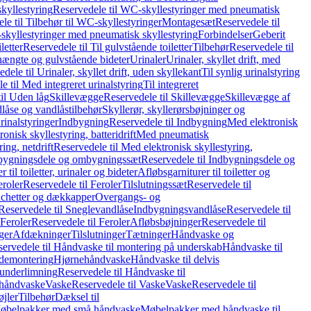
kyllestyring
Reservedele til WC-skyllestyringer med pneumatisk
le til Tilbehør til WC-skyllestyringer
Montagesæt
Reservedele til
skyllestyringer med pneumatisk skyllestyring
Forbindelser
Geberit
letter
Reservedele til Til gulvstående toiletter
Tilbehør
Reservedele til
hængte og gulvstående bideter
Urinaler
Urinaler, skyllet drift, med
dele til Urinaler, skyllet drift, uden skyllekant
Til synlig urinalstyring
e til Med integreret urinalstyring
Til integreret
il Uden låg
Skillevægge
Reservedele til Skillevægge
Skillevægge af
låse og vandlåstilbehør
Skyllerør, skyllerørsbøjninger og
rinalstyringer
Indbygning
Reservedele til Indbygning
Med elektronisk
onisk skyllestyring, batteridrift
Med pneumatisk
ing, netdrift
Reservedele til Med elektronisk skyllestyring,
bygningsdele og ombygningssæt
Reservedele til Indbygningsdele og
 til toiletter, urinaler og bideter
Afløbsgarniturer til toiletter og
eroler
Reservedele til Feroler
Tilslutningssæt
Reservedele til
hetter og dækkapper
Overgangs- og
Reservedele til Sneglevandlåse
Indbygningsvandlåse
Reservedele til
Feroler
Reservedele til Feroler
Afløbsbøjninger
Reservedele til
ger
Afdækninger
Tilslutninger
Tætninger
Håndvaske og
ervedele til Håndvaske til montering på underskab
Håndvaske til
ademontering
Hjørnehåndvaske
Håndvaske til delvis
 underlimning
Reservedele til Håndvaske til
 håndvaske
Vaske
Reservedele til Vaske
Vaske
Reservedele til
øjler
Tilbehør
Dæksel til
 Møbelpakker med små håndvaske
Møbelpakker med håndvaske til