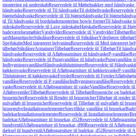
montering på underskab
Reservedele til Møbelpakker med håndvaske t
håndvaske
Reservedele til Til håndvaske
Til dobbeltvaske
Reservedele t
hjørnehåndvaske
Reservedele til Til hjørnehåndvaske
Til hjørnehåndva
til Til håndvaske til bordplademontering bowle formet
Til håndvaske t
sideskabe
Reservedele til Lave sideskabe
Højskabe
Reservedele til Høj
badeværelsesmøbler
Væghylder
Reservedele til Væghylder
Tilbehør
Res
sæt
Magnettavler
Stikdåser
Reservedele til Stikdåser
Yderligere tilbehør
Spejlskabe
Med integreret belysning
Reservedele til Med integreret be
tilbehør
Stikdåser
Armaturer
Tilbehør
Reservedele til Tilbehør
Til håndv
håndvaske
Reservedele til Afløbsgarniture til håndvaske
P-vandlåse
Res
håndvaske
Reservedele til Pungvandlåse til håndvaske
Pungvandlåse t
Indbygningsvandlåse
Håndvasktilslutninger
Reservedele til Håndvaskti
køkkenvaske
Reservedele til Afløbsgarniture til køkkenvaske
P-vandlå
Tilslutninger til køkkenvaske
Feroler
Reservedele til Feroler
Afløbsbøjn
vandlåse
Reservedele til P-vandlåse
Indbygningsvandlåse
Reservedele 
vaske
Reservedele til Afløbsgarniture til vaske
Vandlåse
Reservedele ti
Afløbsventiler
Tilbehør
Reservedele til Tilbehør
Bruseniche og badekar
brusenicher
Reservedele til Render til brusenicher
Tilbehør til render ti
gulvafløb til brusenicher
Reservedele til Tilbehør til gulvafløb til brus
brusegulve
Installationselementer
Specifikke vandlåse til brusekar
Bade
badekar
Installationselementer
Reservedele til Installationselementer
Ben
badekar
Afløbsgarniture til brusekar, d52
Reservedele til Afløbsgarnitur
bundventil
Afløbsgarniture til brusekar, d90
Reservedele til Afløbsgarni
dæksel til bundventil
Afløbsgarniture til badekar, d52
Reservedele til A
Slutmontagesæt til drejebetjeninger
Med drejebetjening og indløb
Reser