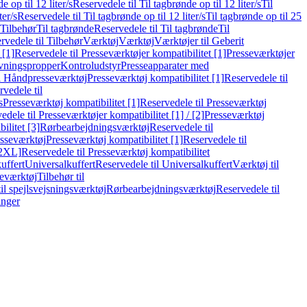
e op til 12 liter/s
Reservedele til Til tagbrønde op til 12 liter/s
Til
ter/s
Reservedele til Til tagbrønde op til 12 liter/s
Til tagbrønde op til 25
 Tilbehør
Til tagbrønde
Reservedele til Til tagbrønde
Til
rvedele til Tilbehør
Værktøj
Værktøj
Værktøjer til Geberit
 [1]
Reservedele til Presseværktøjer kompatibilitet [1]
Presseværktøjer
vningspropper
Kontroludstyr
Presseapparater med
il Håndpresseværktøj
Presseværktøj kompatibilitet [1]
Reservedele til
vedele til
s
Presseværktøj kompatibilitet [1]
Reservedele til Presseværktøj
edele til Presseværktøjer kompatibilitet [1] / [2]
Presseværktøj
ilitet [3]
Rørbearbejdningsværktøj
Reservedele til
esseværktøj
Presseværktøj kompatibilitet [1]
Reservedele til
[2XL]
Reservedele til Presseværktøj kompatibilitet
uffert
Universalkuffert
Reservedele til Universalkuffert
Værktøj til
seværktøj
Tilbehør til
til spejlsvejsningsværktøj
Rørbearbejdningsværktøj
Reservedele til
inger