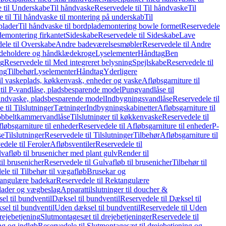
 til Underskabe
Til håndvaske
Reservedele til Til håndvaske
Til
 til Til håndvaske til montering på underskab
Til
plader
Til håndvaske til bordplademontering bowle formet
Reservedele
demontering firkantet
Sideskabe
Reservedele til Sideskabe
Lave
ele til Overskabe
Andre badeværelsesmøbler
Reservedele til Andre
eholdere og håndklædekroge
Lyselementer
Håndtag
Ben
ng
Reservedele til Med integreret belysning
Spejlskabe
Reservedele til
ing
Tilbehør
Lyselementer
Håndtag
Yderligere
til vaskeplads, køkkenvask, enheder og vaske
Afløbsgarniture til
til P-vandlåse, pladsbesparende model
Pungvandlåse til
håndvaske, pladsbesparende model
Indbygningsvandlåse
Reservedele til
 til Tilslutninger
Tætninger
Indbygningskabinetter
Afløbsgarniture til
Dobbeltkammervandlåse
Tilslutninger til køkkenvaske
Reservedele til
løbsgarniture til enheder
Reservedele til Afløbsgarniture til enheder
P-
se
Tilslutninger
Reservedele til Tilslutninger
Tilbehør
Afløbsgarniture til
edele til Feroler
Afløbsventiler
Reservedele til
lvafløb til brusenicher med plant gulv
Render til
il brusenicher
Reservedele til Gulvafløb til brusenicher
Tilbehør til
le til Tilbehør til vægafløb
Brusekar og
angulære badekar
Reservedele til Rektangulære
plader og vægbeslag
Apparattilslutninger til doucher &
el til bundventil
Dæksel til bundventil
Reservedele til Dæksel til
el til bundventil
Uden dæksel til bundventil
Reservedele til Uden
rejebetjening
Slutmontagesæt til drejebetjeninger
Reservedele til
ng og indløb
Reservedele til Slutmontagesæt til drejebetjening og