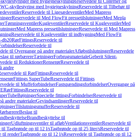
skyllestyringer med hygiejneskylning
Reservedele til Cisterner og
og WC-skyllestyring med hygiejneskylning
Reservedele til Tilbehør til
ædeventiler
Reservedele til Ligesædeventiler
Med Mapress
ninger
Reservedele til Med FlowFit pressetilslutninger
Med Mepla
ger
Tømningsventiler
Kugleventiler
Reservedele til Kugleventiler
Med
lutninger
Med Mapress pressetilslutninger
Reservedele til Med Mapress
ygning
Reservedele til Kugleventiler til indbygning
Med FlowFit
t-db20
Rør
Fittings
Reservedele til
Forbindelser
Reservedele til
dele til Overgange på andre materialer
Afløbstilslutninger
Reservedele
slag til rørbærere
Tætninger
Forbrugsmateriale
Geberit Silent-
vedele til Reduktioner
Renserør
Reservedele til
å andre
eservedele til Rør
Fittings
Reservedele til
enserør
Fittings SuperTube
Reservedele til Fittings
rvedele til Muffeforbindelser
Fastspændingsforbindelser
Overgange på
PE
Rør
Fittings
Reservedele til
SuperTube
Bøjninger
Specielle fittings
Forbindelser
Reservedele til
på andre materialer
Gevindsamlinger
Reservedele til
øjninger
Tilslutningsmuffer
Reservedele til
Rørbærere
Beslag til
ndbeskyttelse
Brandbeskyttelse til
inger
Udluftningsventiler til afløb
Ventilationsventiler
Reservedele til
til Tagbrønde op til 12 l/s
Tagbrønde op til 25 liter/s
Reservedele til
 til render
Tagbrønde op til 12 l/s
Reservedele til Tagbrønde op til 12