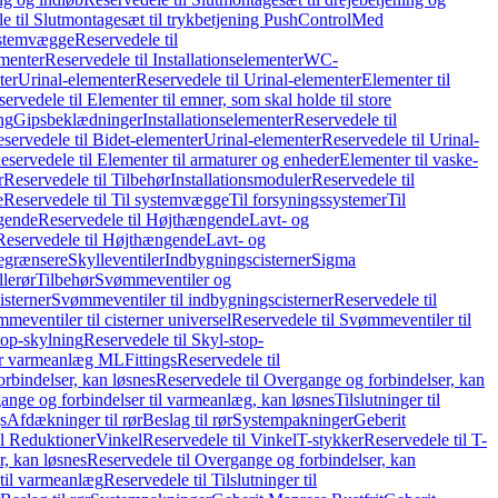
e til Slutmontagesæt til trykbetjening PushControl
Med
stemvægge
Reservedele til
ementer
Reservedele til Installationselementer
WC-
ter
Urinal-elementer
Reservedele til Urinal-elementer
Elementer til
ervedele til Elementer til emner, som skal holde til store
ing
Gipsbeklædninger
Installationselementer
Reservedele til
servedele til Bidet-elementer
Urinal-elementer
Reservedele til Urinal-
eservedele til Elementer til armaturer og enheder
Elementer til vaske-
r
Reservedele til Tilbehør
Installationsmoduler
Reservedele til
e
Reservedele til Til systemvægge
Til forsyningssystemer
Til
gende
Reservedele til Højthængende
Lavt- og
Reservedele til Højthængende
Lavt- og
begrænsere
Skylleventiler
Indbygningscisterner
Sigma
lerør
Tilbehør
Svømmeventiler og
isterner
Svømmeventiler til indbygningscisterner
Reservedele til
meventiler til cisterner universel
Reservedele til Svømmeventiler til
top-skylning
Reservedele til Skyl-stop-
r varmeanlæg ML
Fittings
Reservedele til
rbindelser, kan løsnes
Reservedele til Overgange og forbindelser, kan
ange og forbindelser til varmeanlæg, kan løsnes
Tilslutninger til
gs
Afdækninger til rør
Beslag til rør
Systempakninger
Geberit
il Reduktioner
Vinkel
Reservedele til Vinkel
T-stykker
Reservedele til T-
, kan løsnes
Reservedele til Overgange og forbindelser, kan
 til varmeanlæg
Reservedele til Tilslutninger til