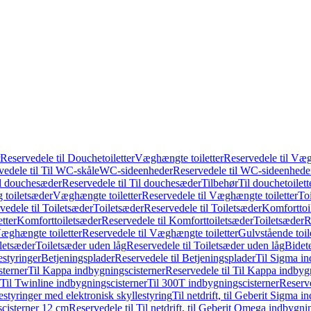
Reservedele til Douchetoiletter
Væghængte toiletter
Reservedele til Væg
vedele til Til WC-skåle
WC-sideenheder
Reservedele til WC-sideenhede
l douchesæder
Reservedele til Til douchesæder
Tilbehør
Til douchetoilett
g toiletsæder
Væghængte toiletter
Reservedele til Væghængte toiletter
Toi
vedele til Toiletsæder
Toiletsæder
Reservedele til Toiletsæder
Komforttoil
tter
Komforttoiletsæder
Reservedele til Komforttoiletsæder
Toiletsæder
R
æghængte toiletter
Reservedele til Væghængte toiletter
Gulvstående toil
iletsæder
Toiletsæder uden låg
Reservedele til Toiletsæder uden låg
Bidet
styringer
Betjeningsplader
Reservedele til Betjeningsplader
Til Sigma in
sterner
Til Kappa indbygningscisterner
Reservedele til Til Kappa indbyg
 Til Twinline indbygningscisterner
Til 300T indbygningscisterner
Reserve
styringer med elektronisk skyllestyring
Til netdrift, til Geberit Sigma 
scisterner 12 cm
Reservedele til Til netdrift, til Geberit Omega indbygn