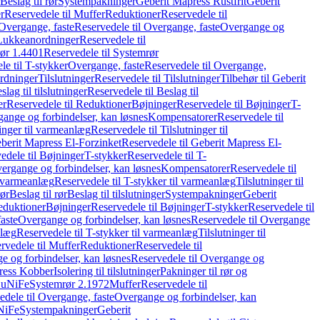
Beslag til rør
Systempakninger
Geberit Mapress Rustfrit
Geberit
r
Reservedele til Muffer
Reduktioner
Reservedele til
Overgange, faste
Reservedele til Overgange, faste
Overgange og
Lukkeanordninger
Reservedele til
ør 1.4401
Reservedele til Systemrør
le til T-stykker
Overgange, faste
Reservedele til Overgange,
rdninger
Tilslutninger
Reservedele til Tilslutninger
Tilbehør til Geberit
slag til tilslutninger
Reservedele til Beslag til
er
Reservedele til Reduktioner
Bøjninger
Reservedele til Bøjninger
T-
gange og forbindelser, kan løsnes
Kompensatorer
Reservedele til
ninger til varmeanlæg
Reservedele til Tilslutninger til
berit Mapress El-Forzinket
Reservedele til Geberit Mapress El-
edele til Bøjninger
T-stykker
Reservedele til T-
vergange og forbindelser, kan løsnes
Kompensatorer
Reservedele til
l varmeanlæg
Reservedele til T-stykker til varmeanlæg
Tilslutninger til
rør
Beslag til rør
Beslag til tilslutninger
Systempakninger
Geberit
eduktioner
Bøjninger
Reservedele til Bøjninger
T-stykker
Reservedele til
aste
Overgange og forbindelser, kan løsnes
Reservedele til Overgange
nlæg
Reservedele til T-stykker til varmeanlæg
Tilslutninger til
rvedele til Muffer
Reduktioner
Reservedele til
 og forbindelser, kan løsnes
Reservedele til Overgange og
press Kobber
Isolering til tilslutninger
Pakninger til rør og
 CuNiFe
Systemrør 2.1972
Muffer
Reservedele til
edele til Overgange, faste
Overgange og forbindelser, kan
uNiFe
Systempakninger
Geberit