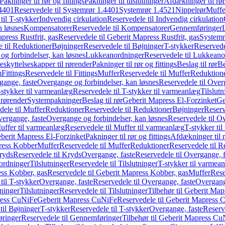
Pakninger til rør og fittings
Pakninger til tilslutninger
Afdækninger til rør
4401
Reservedele til Systemrør 1.4401
Systemrør 1.4521
Nippelrør
Muffe
til T-stykker
Indvendig cirkulation
Reservedele til Indvendig cirkulation
n løsnes
Kompensatorer
Reservedele til Kompensatorer
Gennemføringer
press Rustfrit, gas
Reservedele til Geberit Mapress Rustfrit, gas
Systemr
 til Reduktioner
Bøjninger
Reservedele til Bøjninger
T-stykker
Reservede
og forbindelser, kan løsnes
Lukkeanordninger
Reservedele til Lukkeano
eskyttelseskapper til rørender
Pakninger til rør og fittings
Beslag til rør
Be
m
Fittings
Reservedele til Fittings
Muffer
Reservedele til Muffer
Reduktion
gange, faste
Overgange og forbindelser, kan løsnes
Reservedele til Over
-stykker til varmeanlæg
Reservedele til T-stykker til varmeanlæg
Tilslut
 rørender
Systempakninger
Beslag til rør
Geberit Mapress El-Forzinket
Ge
dele til Muffer
Reduktioner
Reservedele til Reduktioner
Bøjninger
Reserv
vergange, faste
Overgange og forbindelser, kan løsnes
Reservedele til O
uffer til varmeanlæg
Reservedele til Muffer til varmeanlæg
T-stykker ti
eberit Mapress El-Forzinket
Pakninger til rør og fittings
Afdækninger til 
press Kobber
Muffer
Reservedele til Muffer
Reduktioner
Reservedele til R
ryds
Reservedele til Kryds
Overgange, faste
Reservedele til Overgange, f
ordninger
Tilslutninger
Reservedele til Tilslutninger
T-stykker til varmea
ss Kobber, gas
Reservedele til Geberit Mapress Kobber, gas
Muffer
Rese
til T-stykker
Overgange, faste
Reservedele til Overgange, faste
Overgange
ninger
Tilslutninger
Reservedele til Tilslutninger
Tilbehør til Geberit Ma
ress CuNiFe
Geberit Mapress CuNiFe
Reservedele til Geberit Mapress
til Bøjninger
T-stykker
Reservedele til T-stykker
Overgange, faste
Reserv
ringer
Reservedele til Gennemføringer
Tilbehør til Geberit Mapress C