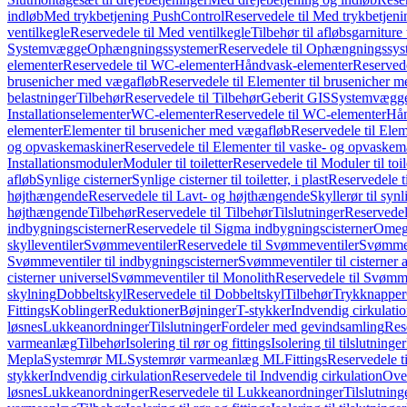
indløb
Med trykbetjening PushControl
Reservedele til Med trykbetjen
ventilkegle
Reservedele til Med ventilkegle
Tilbehør til afløbsgarniture 
Systemvægge
Ophængningssystemer
Reservedele til Ophængningssys
elementer
Reservedele til WC-elementer
Håndvask-elementer
Reserved
brusenicher med vægafløb
Reservedele til Elementer til brusenicher 
belastninger
Tilbehør
Reservedele til Tilbehør
Geberit GIS
Systemvægg
Installationselementer
WC-elementer
Reservedele til WC-elementer
Hån
elementer
Elementer til brusenicher med vægafløb
Reservedele til Ele
og opvaskemaskiner
Reservedele til Elementer til vaske- og opvaskem
Installationsmoduler
Moduler til toiletter
Reservedele til Moduler til toil
afløb
Synlige cisterner
Synlige cisterner til toiletter, i plast
Reservedele til
højthængende
Reservedele til Lavt- og højthængende
Skyllerør til synl
højthængende
Tilbehør
Reservedele til Tilbehør
Tilslutninger
Reservedele
indbygningscisterner
Reservedele til Sigma indbygningscisterner
Omega
skylleventiler
Svømmeventiler
Reservedele til Svømmeventiler
Svømmeve
Svømmeventiler til indbygningscisterner
Svømmeventiler til cisterner 
cisterner universel
Svømmeventiler til Monolith
Reservedele til Svømme
skylning
Dobbeltskyl
Reservedele til Dobbeltskyl
Tilbehør
Trykknapper
Fittings
Koblinger
Reduktioner
Bøjninger
T-stykker
Indvendig cirkulati
løsnes
Lukkeanordninger
Tilslutninger
Fordeler med gevindsamling
Res
varmeanlæg
Tilbehør
Isolering til rør og fittings
Isolering til tilslutninger
Mepla
Systemrør ML
Systemrør varmeanlæg ML
Fittings
Reservedele ti
stykker
Indvendig cirkulation
Reservedele til Indvendig cirkulation
Over
løsnes
Lukkeanordninger
Reservedele til Lukkeanordninger
Tilslutning