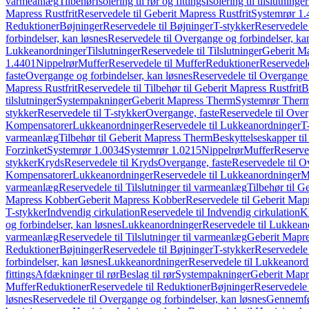
varmeanlæg
Tilbehør
Isolering til rør og fittings
Isolering til tilslutninger
Mapress Rustfrit
Reservedele til Geberit Mapress Rustfrit
Systemrør 1.
Reduktioner
Bøjninger
Reservedele til Bøjninger
T-stykker
Reservedele 
forbindelser, kan løsnes
Reservedele til Overgange og forbindelser, ka
Lukkeanordninger
Tilslutninger
Reservedele til Tilslutninger
Geberit Ma
1.4401
Nippelrør
Muffer
Reservedele til Muffer
Reduktioner
Reservedele
faste
Overgange og forbindelser, kan løsnes
Reservedele til Overgange 
Mapress Rustfrit
Reservedele til Tilbehør til Geberit Mapress Rustfrit
B
tilslutninger
Systempakninger
Geberit Mapress Therm
Systemrør Ther
stykker
Reservedele til T-stykker
Overgange, faste
Reservedele til Over
Kompensatorer
Lukkeanordninger
Reservedele til Lukkeanordninger
T
varmeanlæg
Tilbehør til Geberit Mapress Therm
Beskyttelseskapper til
Forzinket
Systemrør 1.0034
Systemrør 1.0215
Nippelrør
Muffer
Reserve
stykker
Kryds
Reservedele til Kryds
Overgange, faste
Reservedele til O
Kompensatorer
Lukkeanordninger
Reservedele til Lukkeanordninger
M
varmeanlæg
Reservedele til Tilslutninger til varmeanlæg
Tilbehør til G
Mapress Kobber
Geberit Mapress Kobber
Reservedele til Geberit Ma
T-stykker
Indvendig cirkulation
Reservedele til Indvendig cirkulation
K
og forbindelser, kan løsnes
Lukkeanordninger
Reservedele til Lukkean
varmeanlæg
Reservedele til Tilslutninger til varmeanlæg
Geberit Mapre
Reduktioner
Bøjninger
Reservedele til Bøjninger
T-stykker
Reservedele 
forbindelser, kan løsnes
Lukkeanordninger
Reservedele til Lukkeanord
fittings
Afdækninger til rør
Beslag til rør
Systempakninger
Geberit Map
Muffer
Reduktioner
Reservedele til Reduktioner
Bøjninger
Reservedele 
løsnes
Reservedele til Overgange og forbindelser, kan løsnes
Gennemfø