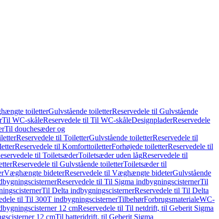
hængte toiletter
Gulvstående toiletter
Reservedele til Gulvstående
r
Til WC-skåle
Reservedele til Til WC-skåle
Designplader
Reservedele
er
Til douchesæder og
letter
Reservedele til Toiletter
Gulvstående toiletter
Reservedele til
etter
Reservedele til Komforttoiletter
Forhøjede toiletter
Reservedele til
eservedele til Toiletsæder
Toiletsæder uden låg
Reservedele til
etter
Reservedele til Gulvstående toiletter
Toiletsæder til
er
Væghængte bideter
Reservedele til Væghængte bideter
Gulvstående
dbygningscisterner
Reservedele til Til Sigma indbygningscisterner
Til
ningscisterner
Til Delta indbygningscisterner
Reservedele til Til Delta
dele til Til 300T indbygningscisterner
Tilbehør
Forbrugsmateriale
WC-
indbygningscisterner 12 cm
Reservedele til Til netdrift, til Geberit Sigma
ingscisterner 12 cm
Til batteridrift, til Geberit Sigma