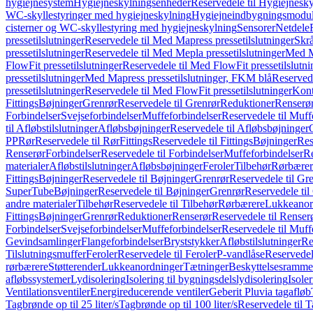
hygiejnesystem
Hygiejneskylningsenheder
Reservedele til Hygiejnesk
WC-skyllestyringer med hygiejneskylning
Hygiejneindbygningsmodul
cisterner og WC-skyllestyring med hygiejneskylning
Sensorer
Netdele
pressetilslutninger
Reservedele til Med Mapress pressetilslutninger
Skrå
pressetilslutninger
Reservedele til Med Mepla pressetilslutninger
Med Ma
FlowFit pressetilslutninger
Reservedele til Med FlowFit pressetilslutni
pressetilslutninger
Med Mapress pressetilslutninger, FKM blå
Reservede
pressetilslutninger
Reservedele til Med FlowFit pressetilslutninger
Kont
Fittings
Bøjninger
Grenrør
Reservedele til Grenrør
Reduktioner
Renserø
Forbindelser
Svejseforbindelser
Muffeforbindelser
Reservedele til Muff
til Afløbstilslutninger
Afløbsbøjninger
Reservedele til Afløbsbøjninger
PP
Rør
Reservedele til Rør
Fittings
Reservedele til Fittings
Bøjninger
Res
Renserør
Forbindelser
Reservedele til Forbindelser
Muffeforbindelser
Re
materialer
Afløbstilslutninger
Afløbsbøjninger
Feroler
Tilbehør
Rørbærer
Fittings
Bøjninger
Reservedele til Bøjninger
Grenrør
Reservedele til Gr
SuperTube
Bøjninger
Reservedele til Bøjninger
Grenrør
Reservedele til
andre materialer
Tilbehør
Reservedele til Tilbehør
Rørbærere
Lukkeanor
Fittings
Bøjninger
Grenrør
Reduktioner
Renserør
Reservedele til Renser
Forbindelser
Svejseforbindelser
Muffeforbindelser
Reservedele til Muff
Gevindsamlinger
Flangeforbindelser
Bryststykker
Afløbstilslutninger
Re
Tilslutningsmuffer
Feroler
Reservedele til Feroler
P-vandlåse
Reservedel
rørbærere
Støtterender
Lukkeanordninger
Tætninger
Beskyttelsesramme
afløbssystemer
Lydisolering
Isolering til bygningsdelslydisolering
Isole
Ventilationsventiler
Energireducerende ventiler
Geberit Pluvia tagafløb
Tagbrønde op til 25 liter/s
Tagbrønde op til 100 liter/s
Reservedele til T