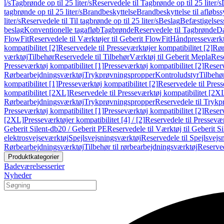
l/s
Tagbrønde op til 25 liter/s
Reservedele til Tagbrønde op til 25 liter/s
tagbrønde op til 25 liter/s
Brandbeskyttelse
Brandbeskyttelse til afløbs
liter/s
Reservedele til Til tagbrønde op til 25 liter/s
Beslag
Befæstigelse
beslag
Konventionelle tagafløb
Tagbrønde
Reservedele til Tagbrønde
Da
FlowFit
Reservedele til Værktøjer til Geberit FlowFit
Håndpresseværkt
kompatibilitet [2]
Reservedele til Presseværktøjer kompatibilitet [2]
Rør
værktøj
Tilbehør
Reservedele til Tilbehør
Værktøj til Geberit Mepla
Rese
Presseværktøj kompatibilitet [1]
Presseværktøj kompatibilitet [2]
Reserv
Rørbearbejdningsværktøj
Trykprøvningspropper
Kontroludstyr
Tilbehø
kompatibilitet [1]
Presseværktøj kompatibilitet [2]
Reservedele til Press
kompatibilitet [2XL]
Reservedele til Presseværktøj kompatibilitet [2X
Rørbearbejdningsværktøj
Trykprøvningspropper
Reservedele til Tryk
Presseværktøj kompatibilitet [1]
Presseværktøj kompatibilitet [2]
Reserv
[2XL]
Presseværktøjer kompatibilitet [4] / [2]
Reservedele til Presseværk
Geberit Silent-db20 / Geberit PE
Reservedele til Værktøj til Geberit S
elektrosvejseværktøj
Spejlsvejsningsværktøj
Reservedele til Spejlsvejs
Rørbearbejdningsværktøj
Tilbehør til rørbearbejdningsværktøj
Reserved
Produktkategorier
Badeværelsesserier
Nyheder