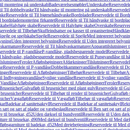
il montering på underskab
Badeværelsesmøbler
Underskabe
Reservedele
il Til dobbeltvaske
Til håndvaske til montering på underskab
Reservedele
ske
Reservedele til Til hjørnehåndvaske
Bordplader
Reservedele til Bord
il bordplademontering firkantet
Reservedele til Til håndvaske til bordpla
skabe
Halvhøje skabe
Reservedele til Halvhøje skabe
Overskabe
Reserved
ervedele til Tilbehør
Skuffeindsatser og kasser til organisering
Håndklæd
Spejle og spejlskabe
Spejle
Reservedele til Spejle
Med integreret belysni
lysning
Uden integreret belysning
Reservedele til Uden integreret belysn
askarmaturer
Reservedele til Til håndvaskarmaturer
Apparattilslutninger 
ervedele til P-vandlåse
P-vandlåse, pladsbesparende model
Reservedele 
il håndvaske, pladsbesparende model
Reservedele til Pungvandlåse til 
lslutninger
Feroler
Afløbsbøjninger
Afdækninger
Tilslutninger
Reservedele
se
Reservedele til P-vandlåse
Dobbeltkammervandlåse
Reservedele til 
inger
Reservedele til Afløbsbøjninger
Tilbehør
Reservedele til Tilbehør
Af
til Indbygningsvandlåse
Synlige vandlåse
Reservedele til Synlige vandlå
l Vandlåse
Afløbsbøjninger
Reservedele til Afløbsbøjninger
Feroler
Reserv
Brusenicher
Gulvafløb til brusenicher med plant gulv
Reservedele til Gu
l brusenicher
Reservedele til Tilbehør til render til brusenicher
Gulvafløb t
enicher
Vægafløb
Reservedele til Vægafløb
Tilbehør til vægafløb
Reservede
kar
Badekar af sanitetsakryl
Reservedele til Badekar af sanitetsakryl
Rekt
 sæt og sæt af plader og vægbeslag
Reservedele til Ben sæt og sæt af 
e til brusekar, d52
Uden dæksel til bundventil
Reservedele til Uden dæks
ture til brusekar, d90
Med dæksel til bundventil
Reservedele til Med dæks
fløbsgarniture til badekar, d52
Med drejebetjening
Reservedele til Med d
vedele til Med drejebetjening og indløb
Slutmontagesæt til drejebetjeni