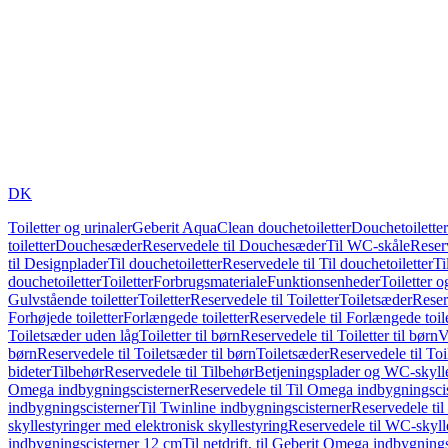
DK
Toiletter og urinaler
Geberit AquaClean douchetoiletter
Douchetoiletter
toiletter
Douchesæder
Reservedele til Douchesæder
Til WC-skåle
Reser
til Designplader
Til douchetoiletter
Reservedele til Til douchetoiletter
Ti
douchetoiletter
Toiletter
Forbrugsmateriale
Funktionsenheder
Toiletter o
Gulvstående toiletter
Toiletter
Reservedele til Toiletter
Toiletsæder
Reser
Forhøjede toiletter
Forlængede toiletter
Reservedele til Forlængede toile
Toiletsæder uden låg
Toiletter til børn
Reservedele til Toiletter til børn
V
børn
Reservedele til Toiletsæder til børn
Toiletsæder
Reservedele til To
bideter
Tilbehør
Reservedele til Tilbehør
Betjeningsplader og WC-skylle
Omega indbygningscisterner
Reservedele til Til Omega indbygningsci
indbygningscisterner
Til Twinline indbygningscisterner
Reservedele til
skyllestyringer med elektronisk skyllestyring
Reservedele til WC-skylle
indbygningscisterner 12 cm
Til netdrift, til Geberit Omega indbygning