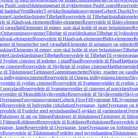
ing PushControl
Slutmontagesæt til trykbetjening PushControl
Reservedel
til badekar
Ventilkegler
T-stykker
Installationssystemer
Geberit Duofix
Sy
temer
Gipsbeklædninger
Tilbehør
Reservedele til Tilbehør
Installationsel
ele til Håndvask-elementer
Bidet-elementer
Reservedele til Bidet-elemen
med vægafløb
Elementer til emner, som skal holde til store belastninger
Res
e
Ophængningssystemer
Tilbehør til præfabrikation
Tilbehør til lydisoler
dvask-elementer
Reservedele til Håndvask-elementer
Bidet-elementer
Re
menter til brusenicher med vægafløb
Elementer til armaturer og enheder
R
askiner
Elementer til emner, som skal holde til store belastninger
Tilbehø
etter
Gipsbeklædninger
Tilbehør
Reservedele til Tilbehør
Til systemvægg
 Synlige cisterner til toiletter, i plast
Påsat
Reservedele til Påsat
Højthæn
ige cisterner
Reservedele til Skyllerør til synlige cisterner
Højthængende
 til Tilslutninger
Tætninger
Gummimanchetter
Nipler, rosetter og vand
 indbygningscisterner
Reservedele til Omega indbygningscisterner
Skyl
ntiler til synlige cisterner
Reservedele til Svømmeventiler til synlige c
af porcelæn
Reservedele til Svømmeventiler til cisterner af porcelæn
Svøm
ventiler til Monolith
Skylleventiler
Reservedele til Skylleventiler
Skyl-s
Overgange
Forsyningssystemer
Geberit FlowFit
Systemrør ML
Systemrø
on
Reservedele til Indvendig cirkulation
Overgange, faste
Overgange og fo
ervedele til Fordeler med gevindsamling
T-stykker til varmeanlæg
Overg
Pakninger til rør og fittings
Pakninger til tilslutninger
Tætninger til fittin
l Fittings
Koblinger
Reservedele til Koblinger
Reduktioner
Reservedele t
gange, faste
Reservedele til Overgange, faste
Overgange og forbindelser
er
Reservedele til Tilslutninger
Fordeler med gevindsamling
Tilslutninger