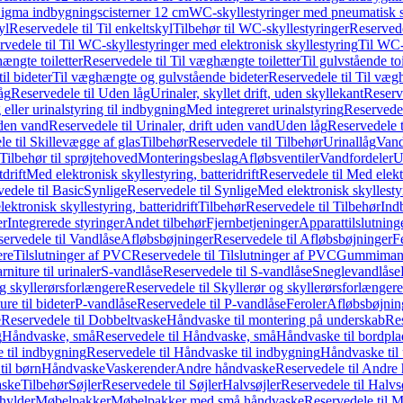
it Sigma indbygningscisterner 12 cm
WC-skyllestyringer med pneumatisk s
yl
Reservedele til Til enkeltskyl
Tilbehør til WC-skyllestyringer
Reservede
rvedele til Til WC-skyllestyringer med elektronisk skyllestyring
Til WC-
ængte toiletter
Reservedele til Til væghængte toiletter
Til gulvstående toi
il bideter
Til væghængte og gulvstående bideter
Reservedele til Til væg
åg
Reservedele til Uden låg
Urinaler, skyllet drift, uden skyllekant
Reserve
 eller urinalstyring til indbygning
Med integreret urinalstyring
Reservedel
uden vand
Reservedele til Urinaler, drift uden vand
Uden låg
Reservedele t
e til Skillevægge af glas
Tilbehør
Reservedele til Tilbehør
Urinallåg
Vand
Tilbehør til sprøjtehoved
Monteringsbeslag
Afløbsventiler
Vandfordeler
U
drift
Med elektronisk skyllestyring, batteridrift
Reservedele til Med elektr
edele til Basic
Synlige
Reservedele til Synlige
Med elektronisk skyllestyr
ektronisk skyllestyring, batteridrift
Tilbehør
Reservedele til Tilbehør
Ind
er
Integrerede styringer
Andet tilbehør
Fjernbetjeninger
Apparattilslutninger
ervedele til Vandlåse
Afløbsbøjninger
Reservedele til Afløbsbøjninger
F
ere
Tilslutninger af PVC
Reservedele til Tilslutninger af PVC
Gummimanc
niture til urinaler
S-vandlåse
Reservedele til S-vandlåse
Sneglevandlåse
g skyllerørsforlængere
Reservedele til Skyllerør og skyllerørsforlængere
re til bideter
P-vandlåse
Reservedele til P-vandlåse
Feroler
Afløbsbøjnin
e
Reservedele til Dobbeltvaske
Håndvaske til montering på underskab
Res
g
Håndvaske, små
Reservedele til Håndvaske, små
Håndvaske til bordpl
 til indbygning
Reservedele til Håndvaske til indbygning
Håndvaske til
il børn
Håndvaske
Vaskerender
Andre håndvaske
Reservedele til Andre
aske
Tilbehør
Søjler
Reservedele til Søjler
Halvsøjler
Reservedele til Halvs
ylder
Møbelpakker
Møbelpakker med små håndvaske
Reservedele til