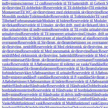
indbygningscisterner 12 cm
Reservedele til Til batteridrift, til Geber
skyllestyring
Til dobbeltskyl
Reservedele til Til dobbeltskyl
Til enkeltsk
Montagesæt
Til WC-skyllestyringer med elektronisk skyllestyring
Rese
Monolith moduler
Toiletmoduler
Reservedele til Toiletmoduler
Til vægh
Tilbehør
Forbrugsmateriale
Moduler til bideter
Reservedele til Moduler t
skyllekant
Reservedele til Urinaler, skyllet drift, med skyllekant
Uden l
eller urinalstyring til indbygning
Reservedele til Til synlig urinalstyring
urinalstyring
Reservedele til Til integreret urinalstyring
Urinaler, drift 
plast
Reservedele til Skillevægge af plast
Skillevægge af glas
Reservedel
overgange
Reservedele til Skyllerør, skyllerørsbøjninger og overgange
skyllestyring, netdrift
Reservedele til Med elektronisk skyllestyring, net
skyllestyring
Reservedele til Med pneumatisk skyllestyring
Basic
Reserv
netdrift
Med elektronisk skyllestyring, batteridrift
Reservedele til Med el
ombygningssæt
Skyllerør, skyllerørsbøjninger og overgange
Frontplad
vaske
Reservedele til Afløbsgarniturer til toiletter og vaske
Vandlåse
Res
Tilslutningssæt
Skyllerørsforlængere
Reservedele til Skyllerørsforlæng
forbindelsesstykker
Afløbsgarniture til urinaler
Reservedele til Afløbsgar
Indbygningsvandlåse
P-vandlåse
Reservedele til P-vandlåse
Skyllerør o
Afløbsbøjninger
Afløbsgarniture til bideter
Reservedele til Afløbsgarnitu
møbler
Håndvaske
Håndvaske
Reservedele til Håndvaske
Dobbeltvask
bordplademontering
Reservedele til Håndvaske til bordplademonterin
indbygning
Reservedele til Håndvaske til delvis indbygning
Håndvaske
underlimning
Hjørnehåndvaske
Håndvaske model Comfort
Håndvaske t
Vaske
Multifunktionel vask
Reservedele til Multifunktionel vask
Gipsv
bundventil
Håndklædeholder
Monteringsbeslag
Dekorationsplader
Vægh