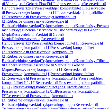
til Værktøjer til Geberit FlowFit
Håndpresseværktøjer
Reservedele til
Håndpresseværktøjer
Presseværktøjer kompatibilitet [1]
Reservedele
til Presseværktøjer kompatibilitet [1]
Presseværktøjer kompatibilitet
[2]
Reservedele til Presseværktøjer kompatibilitet
[2]
Rørbearbejdningsværktøj
Reservedele til
Rørbearbejdningsværktøj
Trykprøvningspropper
Kontroludstyr
Pressea
med værktøj
Tilbehør
Reservedele til Tilbehør
Værktøj til Geberit
Mepla
Reservedele til Værktøj til Geberit
Mepla
Håndpresseværktøj
Reservedele til
Håndpresseværktøj
Presseværktøj kompatibilitet [1]
Reservedele til
Presseværktøj kompatibilitet [1]
Presseværktøj kompatibilitet
[2]
Reservedele til Presseværktøj kompatibilitet
[2]
Rørbearbejdningsværktøj
Reservedele til
Rørbearbejdningsværktøj
Trykprøvningspropper
Kontroludstyr
Tilbehø
til Geberit Mapress
Reservedele til Værktøj til Geberit
Mapress
Presseværktøj kompatibilitet [1]
Reservedele til
Presseværktøj kompatibilitet [1]
Presseværktøj kompatibilitet
[2]
Reservedele til Presseværktøj kompatibilitet [2]
Presseværktøjer
kompatibilitet [1] / [2]
Reservedele til Presseværktøjer kompatibilitet
[1] / [2]
Presseværktøj kompatibilitet [2XL]
Reservedele til
Presseværktøj kompatibilitet [2XL]
Presseværktøj kompatibilitet
[3]
Reservedele til Presseværktøj kompatibilitet
[3]
Rørbearbejdningsværktøj
Reservedele til
Rørbearbejdningsværktøj
Trykprøvningspropper
Reservedele til
Trykprøvningspropper
Kontroludstyr
Tilbehør
Presseværktøj
Reservede