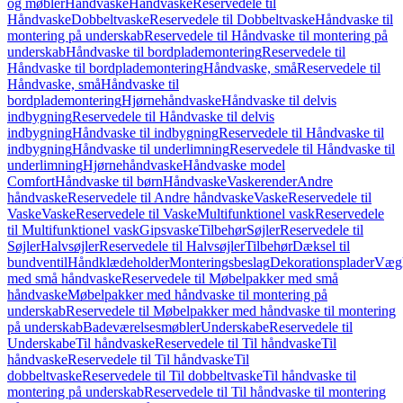
og møbler
Håndvaske
Håndvaske
Reservedele til
Håndvaske
Dobbeltvaske
Reservedele til Dobbeltvaske
Håndvaske til
montering på underskab
Reservedele til Håndvaske til montering på
underskab
Håndvaske til bordplademontering
Reservedele til
Håndvaske til bordplademontering
Håndvaske, små
Reservedele til
Håndvaske, små
Håndvaske til
bordplademontering
Hjørnehåndvaske
Håndvaske til delvis
indbygning
Reservedele til Håndvaske til delvis
indbygning
Håndvaske til indbygning
Reservedele til Håndvaske til
indbygning
Håndvaske til underlimning
Reservedele til Håndvaske til
underlimning
Hjørnehåndvaske
Håndvaske model
Comfort
Håndvaske til børn
Håndvaske
Vaskerender
Andre
håndvaske
Reservedele til Andre håndvaske
Vaske
Reservedele til
Vaske
Vaske
Reservedele til Vaske
Multifunktionel vask
Reservedele
til Multifunktionel vask
Gipsvaske
Tilbehør
Søjler
Reservedele til
Søjler
Halvsøjler
Reservedele til Halvsøjler
Tilbehør
Dæksel til
bundventil
Håndklædeholder
Monteringsbeslag
Dekorationsplader
Vægh
med små håndvaske
Reservedele til Møbelpakker med små
håndvaske
Møbelpakker med håndvaske til montering på
underskab
Reservedele til Møbelpakker med håndvaske til montering
på underskab
Badeværelsesmøbler
Underskabe
Reservedele til
Underskabe
Til håndvaske
Reservedele til Til håndvaske
Til
håndvaske
Reservedele til Til håndvaske
Til
dobbeltvaske
Reservedele til Til dobbeltvaske
Til håndvaske til
montering på underskab
Reservedele til Til håndvaske til montering