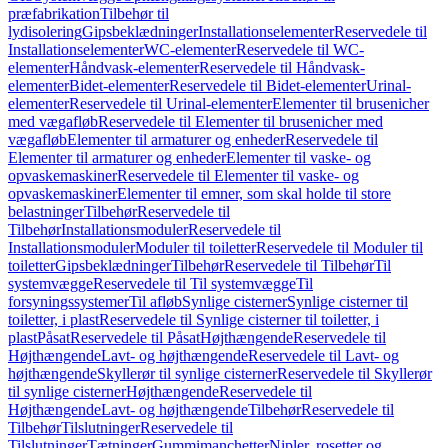
præfabrikation
Tilbehør til
lydisolering
Gipsbeklædninger
Installationselementer
Reservedele til
Installationselementer
WC-elementer
Reservedele til WC-
elementer
Håndvask-elementer
Reservedele til Håndvask-
elementer
Bidet-elementer
Reservedele til Bidet-elementer
Urinal-
elementer
Reservedele til Urinal-elementer
Elementer til brusenicher
med vægafløb
Reservedele til Elementer til brusenicher med
vægafløb
Elementer til armaturer og enheder
Reservedele til
Elementer til armaturer og enheder
Elementer til vaske- og
opvaskemaskiner
Reservedele til Elementer til vaske- og
opvaskemaskiner
Elementer til emner, som skal holde til store
belastninger
Tilbehør
Reservedele til
Tilbehør
Installationsmoduler
Reservedele til
Installationsmoduler
Moduler til toiletter
Reservedele til Moduler til
toiletter
Gipsbeklædninger
Tilbehør
Reservedele til Tilbehør
Til
systemvægge
Reservedele til Til systemvægge
Til
forsyningssystemer
Til afløb
Synlige cisterner
Synlige cisterner til
toiletter, i plast
Reservedele til Synlige cisterner til toiletter, i
plast
Påsat
Reservedele til Påsat
Højthængende
Reservedele til
Højthængende
Lavt- og højthængende
Reservedele til Lavt- og
højthængende
Skyllerør til synlige cisterner
Reservedele til Skyllerør
til synlige cisterner
Højthængende
Reservedele til
Højthængende
Lavt- og højthængende
Tilbehør
Reservedele til
Tilbehør
Tilslutninger
Reservedele til
Tilslutninger
Tætninger
Gummimanchetter
Nipler, rosetter og