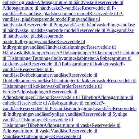
enheder og vaske
Afløbsgarniture til håndvaske
Reservedele til
Afløbsgarniture til håndvaske
P-vandlåse
Reservedele til P-
vandlåse
P-vandlåse, pladsbesparende model
Reservedele til P-
vandlåse, pladsbesparende model
Pungvandlåse til
håndvaske
Reservedele til Pungvandlåse til håndvaske
Pungvandlåse
til håndvaske, pladsbesparende model
Reservedele til Pungvandlåse
til håndvaske, pladsbesparende
model
Indbygningsvandlåse
Reservedele til
Indbygningsvandlåse
Håndvasktilslutninger
Reservedele til
Håndvasktilslutninger
Feroler
Afløbsbøjninger
Afdækninger
Tilslutning
til Tilslutninger
Tætninger
Indbygningskabinetter
Afløbsgarniture til
køkkenvaske
Reservedele til Afløbsgarniture til køkkenvaske
P-
vandlåse
Reservedele til P-
vandlåse
Dobbeltkammervandlåse
Reservedele til
Dobbeltkammervandlåse
Tilslutninger til køkkenvaske
Reservedele til
Tilslutninger til køkkenvaske
Feroler
Reservedele til
Feroler
Afløbsbøjninger
Reservedele til
Afløbsbøjninger
Tilbehør
Reservedele til Tilbehør
Afløbsgarniture til
enheder
Reservedele til Afløbsgarniture til enheder
P-
vandlåse
Reservedele til P-vandlåse
Indbygningsvandlåse
Reservedele
til Indbygningsvandlåse
Synlige vandlåse
Reservedele til Synlige
vandlåse
Tilslutninger
Reservedele til
Tilslutninger
Tilbehør
Afløbsgarniture til vaske
Reservedele til
Afløbsgarniture til vaske
Vandlåse
Reservedele til
Vandlåse
Afløbsbøjninger
Reservedele til