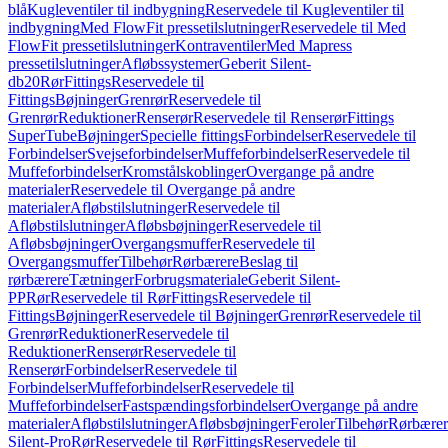
blå
Kugleventiler til indbygning
Reservedele til Kugleventiler til
indbygning
Med FlowFit pressetilslutninger
Reservedele til Med
FlowFit pressetilslutninger
Kontraventiler
Med Mapress
pressetilslutninger
Afløbssystemer
Geberit Silent-
db20
Rør
Fittings
Reservedele til
Fittings
Bøjninger
Grenrør
Reservedele til
Grenrør
Reduktioner
Renserør
Reservedele til Renserør
Fittings
SuperTube
Bøjninger
Specielle fittings
Forbindelser
Reservedele til
Forbindelser
Svejseforbindelser
Muffeforbindelser
Reservedele til
Muffeforbindelser
Kromstålskoblinger
Overgange på andre
materialer
Reservedele til Overgange på andre
materialer
Afløbstilslutninger
Reservedele til
Afløbstilslutninger
Afløbsbøjninger
Reservedele til
Afløbsbøjninger
Overgangsmuffer
Reservedele til
Overgangsmuffer
Tilbehør
Rørbærere
Beslag til
rørbærere
Tætninger
Forbrugsmateriale
Geberit Silent-
PP
Rør
Reservedele til Rør
Fittings
Reservedele til
Fittings
Bøjninger
Reservedele til Bøjninger
Grenrør
Reservedele til
Grenrør
Reduktioner
Reservedele til
Reduktioner
Renserør
Reservedele til
Renserør
Forbindelser
Reservedele til
Forbindelser
Muffeforbindelser
Reservedele til
Muffeforbindelser
Fastspændingsforbindelser
Overgange på andre
materialer
Afløbstilslutninger
Afløbsbøjninger
Feroler
Tilbehør
Rørbærer
Silent-Pro
Rør
Reservedele til Rør
Fittings
Reservedele til