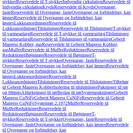
stykker
Reservedele til T-stykker
Indvendig cirkulation
Reservedele til
Indvendig cirkulation
Kryds
Reservedele til Kryds
Overgange,
faste
Reservedele til Overgange, faste
Overgange og forbindelser, kan
løsnes
Reservedele til Overgange og forbindelser, kan
løsnes
Lukkeanordninger
Reservedele til
Lukkeanordninger
Tilslutninger
Reservedele til Tilslutninger
T-stykker
til varmeanlæg
Reservedele til T-stykker til varmeanlæg
Tilslutninger
til varmeanlæg
Reservedele til Tilslutninger til varmeanlæg
Geberit
Mapress Kobber, gas
Reservedele til Geberit Mapress Kobber,
gas
Muffer
Reservedele til Muffer
Reduktioner
Reservedele til
Reduktioner
Bøjninger
Reservedele til Bøjninger
T-
stykker
Reservedele til T-stykker
Overgange, faste
Reservedele til
Overgange, faste
Overgange og forbindelser, kan løsnes
Reservedele
til Overgange og forbindelser, kan
løsnes
Lukkeanordninger
Reservedele til
Lukkeanordninger
Tilslutninger
Reservedele til Tilslutninger
Tilbehør
til Geberit Mapress Kobber
Isolering til tilslutninger
Pakninger til rør
og fittings
Afdækninger til rør
Beslag til rør
Systempakninger
Geberit
Mapress CuNiFe
Geberit Mapress CuNiFe
Reservedele til Geberit
Mapress CuNiFe
Systemrør 2.1972
Muffer
Reservedele til
Muffer
Reduktioner
Reservedele til
Reduktioner
Bøjninger
Reservedele til Bøjninger
T-
stykker
Reservedele til T-stykker
Overgange, faste
Reservedele til
Overgange, faste
Overgange og forbindelser, kan løsnes
Reservedele
til Overgange og forbindelser, kan