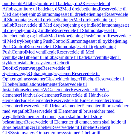
bundventil
Afløbsgarniture til badekar, d52
Reservedele til
Afløbsgarniture til badekar, d52
Med drejebetjening
Reservedele til
Med drejebetjening
Slutmontagesæt til drejebetjeninger
Reservedele
til Slutmontagesæt til drejebetjeninger
Med drejebetjening og
indløb
Reservedele til Med drejebetjening og indløb
Slutmontagesæt
til drejebetjening og indløb
Reservedele til Slutmontagesæt til
drejebetjening og indløb
Med trykbetjening PushControl
Reservedele
til Med trykbetjening PushControl
Slutmontagesæt til trykbetjening
PushControl
Reservedele til Slutmontagesæt til trykbetjening
PushControl
Med ventilkegle
Reservedele til Med
ventilkegle
Tilbehør til afløbsgarniture til badekar
Ventilkegler
T-
stykker
Installationssystemer
Geberit
Duofix
Systemvægge
Reservedele til
Systemvægge
Ophængningssystemer
Reservedele til
Ophængningssystemer
Gipsbeklædninger
Tilbehør
Reservedele til
Tilbehør
Installationselementer
Reservedele til
Installationselementer
WC-elementer
Reservedele til WC-
elementer
Håndvask-elementer
Reservedele til Håndvask-
elementer
Bidet-elementer
Reservedele til Bidet-elementer
Urinal-
elementer
Reservedele til Urinal-elementer
Elementer til brusenicher
med vægafløb
Reservedele til Elementer til brusenicher med
vægafløb
Elementer til emner, som skal holde til store
belastninger
Reservedele til Elementer til emner, som skal holde til
store belastninger
Tilbehør
Reservedele til Tilbehør
Geberit
GIS
Systemvægge
Ophængningssystemer
Tilbehør til