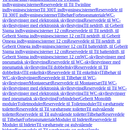
indbygningscisterner
Reservedele til Til Twinline
indbygningscisterner
Til 300T indbygningscisterner
Reservedele til
Til 300T indbygningscisterner
Tilbehør
Forbrugsmateriale
WC-
skyllestyringer med elektronisk skyllestyring
Reservedele til WC-
skyllestyringer med elektronisk skyllestyring
Til netdrift, til Geberit
Sigma indbygningscisterner 12 cm
Reservedele til Til netdrift, til
Geberit Sigma indbygningscisterner 12 cm
Til netdrift, til Geberit
Omega indbygningscisterner 12 cm
Reservedele til Til netdrift, til
Geberit Omega indbygningscisterner 12 cm
Til batteridrift, til Geberit
Sigma indbygningscisterner 12 cm
Reservedele til Til batteridrift, til
Geberit Sigma indbygningscisterner 12 cm
WC-skyllestyringer med
pneumatisk skyllestyring
Reservedele til WC-skyllestyringer med
pneumatisk skyllestyring
Til dobbeltskyl
Reservedele til Til
dobbeltskyl
Til enkeltskyl
Reservedele til Til enkeltskyl
Tilbehør til
WC-skyllestyringer
Reservedele til Tilbehør til WC-
skyllestyringer
Montagesæt
Reservedele til Montagesæt
Til WC-
skyllestyringer med elektronisk skyllestyring
Reservedele til Til WC-
skyllestyringer med elektronisk skyllestyring
Til WC-skyllestyringer
med pneumatisk skyllestyring
Forbindelser
Geberit Monolith
moduler
Toiletmoduler
Reservedele til Toiletmoduler
Til væghængte
toiletter
Reservedele til Til væghængte toiletter
Til gulvstående
toiletter
Reservedele til Til gulvstående toiletter
Tilbehør
Reservedele
til Tilbehør
Forbrugsmateriale
Moduler til bideter
Reservedele til
Moduler til bideter
Til væghængte og gulvstående
bideter
Reservedele til Til væghængte og gulvstående