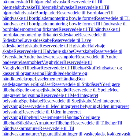
på underskab
Til hjørnehåndvaske
Reservedele til Til
hjørnehåndvaske
Til hjørnehåndvaske
Reservedele til Til
hjørnehåndvaske
Bordplader
Reservedele til Bordplader
Til
håndvaske til bordplademontering bowle formet
Reservedele til Til
håndvaske til bordplademontering bowle formet
Til håndvaske til
bordplademontering firkantet
Reservedele til Til håndvaske til
bordplademontering firkantet
Sideskabe
Reservedele til
Sideskabe
Lave sideskabe
Reservedele til Lave
sideskabe
Højskabe
Reservedele til Højskabe
Halvhøje
skabe
Reservedele til Halvhøje skabe
Overskabe
Reservedele til
Overskabe
Andre badeværelsesmøbler
Reservedele til Andre
badeværelsesmøbler
Væghylder
Reservedele til
Væghylder
Tilbehør
Reservedele til Tilbehør
Skuffeindsatser og
kasser til organisering
Håndklædeholdere og
håndklædekroge
Lyselementer
Håndtag
Ben
sæt
Magnettavler
Stikdåser
Reservedele til Stikdåser
Yderligere
tilbehør
Spejle og spejlskabe
Spejle
Reservedele til Spejle
Med
integreret belysning
Reservedele til Med integreret
belysning
Spejlskabe
Reservedele til Spejlskabe
Med integreret
belysning
Reservedele til Med integreret belysning
Uden integreret
belysning
Reservedele til Uden integreret
belysning
Tilbehør
Lyselementer
Håndtag
Yderligere
tilbehør
Stikdåser
Armaturer
Tilbehør
Reservedele til Tilbehør
Til
håndvaskarmaturer
Reservedele til Til
håndvaskarmaturer
Apparattilslutninger til vaskeplads, køkkenvask,