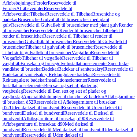
Afløbsbøjninger
Feroler
Reservedele til
Feroler
Afløbsventiler
Reservedele til
Afløbsventiler
Tilbehør
Reservedele til Tilbehør
Bruseniche og
badekar
Brusenicher
Gulvafløb til brusenicher med plant
gulv
Reservedele til Gulvafløb til brusenicher med plant gulv
Render
til brusenicher
Reservedele til Render til brusenicher
Tilbehør til
render til brusenicher
Reservedele til Tilbehør til render til
brusenicher
Gulvafløb til brusenicher
Reservedele til Gulvafløb til
brusenicher
Tilbehør til gulvafløb til brusenicher
Reservedele til
Tilbehør til gulvafløb til brusenicher
Vægafløb
Reservedele til
Vægafløb
Tilbehør til vægafløb
Reservedele til Tilbehør til
vægafløb
Brusekar og brusegulve
Installationselementer
Specifikke
vandlåse til brusekar
Badekar
Badekar af sanitetsakryl
Reservedele til
Badekar af sanitetsakryl
Rektangulære badekar
Reservedele til
Rektangulære badekar
Installationselementer
Reservedele til
Installationselementer
Ben sæt og sæt af plader og
vægbeslag
Reservedele til Ben sæt og sæt af plader og
vægbeslag
Apparattilslutninger til doucher & badekar
Afløbsgarniture
til brusekar, d52
Reservedele til Afløbsgarniture til brusekar,
d52
Uden dæksel til bundventil
Reservedele til Uden dæksel til
bundventil
Dæksel til bundventil
Reservedele til Dæksel til
bundventil
Afløbsgarniture til brusekar, d90
Reservedele til
Afløbsgarniture til brusekar, d90
Med dæksel til
bundventil
Reservedele til Med dæksel til bundventil
Uden dæksel til
bundventil
Reservedele til Uden dæksel til