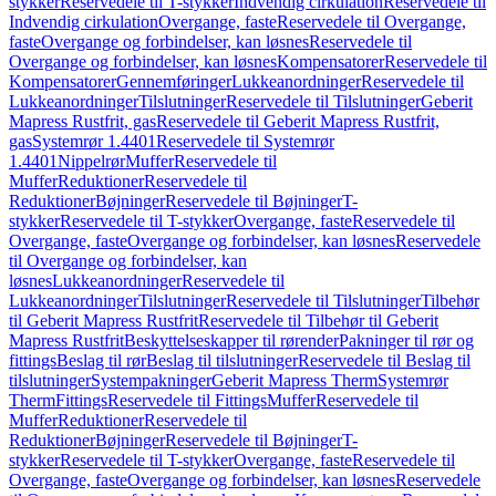
stykker
Reservedele til T-stykker
Indvendig cirkulation
Reservedele til
Indvendig cirkulation
Overgange, faste
Reservedele til Overgange,
faste
Overgange og forbindelser, kan løsnes
Reservedele til
Overgange og forbindelser, kan løsnes
Kompensatorer
Reservedele til
Kompensatorer
Gennemføringer
Lukkeanordninger
Reservedele til
Lukkeanordninger
Tilslutninger
Reservedele til Tilslutninger
Geberit
Mapress Rustfrit, gas
Reservedele til Geberit Mapress Rustfrit,
gas
Systemrør 1.4401
Reservedele til Systemrør
1.4401
Nippelrør
Muffer
Reservedele til
Muffer
Reduktioner
Reservedele til
Reduktioner
Bøjninger
Reservedele til Bøjninger
T-
stykker
Reservedele til T-stykker
Overgange, faste
Reservedele til
Overgange, faste
Overgange og forbindelser, kan løsnes
Reservedele
til Overgange og forbindelser, kan
løsnes
Lukkeanordninger
Reservedele til
Lukkeanordninger
Tilslutninger
Reservedele til Tilslutninger
Tilbehør
til Geberit Mapress Rustfrit
Reservedele til Tilbehør til Geberit
Mapress Rustfrit
Beskyttelseskapper til rørender
Pakninger til rør og
fittings
Beslag til rør
Beslag til tilslutninger
Reservedele til Beslag til
tilslutninger
Systempakninger
Geberit Mapress Therm
Systemrør
Therm
Fittings
Reservedele til Fittings
Muffer
Reservedele til
Muffer
Reduktioner
Reservedele til
Reduktioner
Bøjninger
Reservedele til Bøjninger
T-
stykker
Reservedele til T-stykker
Overgange, faste
Reservedele til
Overgange, faste
Overgange og forbindelser, kan løsnes
Reservedele