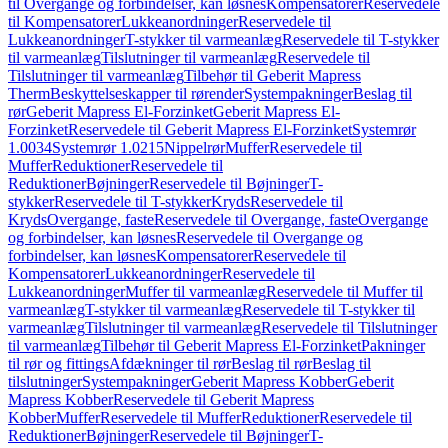
til Overgange og forbindelser, kan løsnes
Kompensatorer
Reservedele
til Kompensatorer
Lukkeanordninger
Reservedele til
Lukkeanordninger
T-stykker til varmeanlæg
Reservedele til T-stykker
til varmeanlæg
Tilslutninger til varmeanlæg
Reservedele til
Tilslutninger til varmeanlæg
Tilbehør til Geberit Mapress
Therm
Beskyttelseskapper til rørender
Systempakninger
Beslag til
rør
Geberit Mapress El-Forzinket
Geberit Mapress El-
Forzinket
Reservedele til Geberit Mapress El-Forzinket
Systemrør
1.0034
Systemrør 1.0215
Nippelrør
Muffer
Reservedele til
Muffer
Reduktioner
Reservedele til
Reduktioner
Bøjninger
Reservedele til Bøjninger
T-
stykker
Reservedele til T-stykker
Kryds
Reservedele til
Kryds
Overgange, faste
Reservedele til Overgange, faste
Overgange
og forbindelser, kan løsnes
Reservedele til Overgange og
forbindelser, kan løsnes
Kompensatorer
Reservedele til
Kompensatorer
Lukkeanordninger
Reservedele til
Lukkeanordninger
Muffer til varmeanlæg
Reservedele til Muffer til
varmeanlæg
T-stykker til varmeanlæg
Reservedele til T-stykker til
varmeanlæg
Tilslutninger til varmeanlæg
Reservedele til Tilslutninger
til varmeanlæg
Tilbehør til Geberit Mapress El-Forzinket
Pakninger
til rør og fittings
Afdækninger til rør
Beslag til rør
Beslag til
tilslutninger
Systempakninger
Geberit Mapress Kobber
Geberit
Mapress Kobber
Reservedele til Geberit Mapress
Kobber
Muffer
Reservedele til Muffer
Reduktioner
Reservedele til
Reduktioner
Bøjninger
Reservedele til Bøjninger
T-