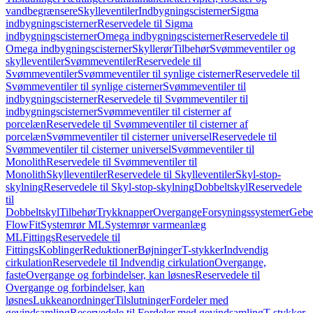
vandbegrænsere
Skylleventiler
Indbygningscisterner
Sigma
indbygningscisterner
Reservedele til Sigma
indbygningscisterner
Omega indbygningscisterner
Reservedele til
Omega indbygningscisterner
Skyllerør
Tilbehør
Svømmeventiler og
skylleventiler
Svømmeventiler
Reservedele til
Svømmeventiler
Svømmeventiler til synlige cisterner
Reservedele til
Svømmeventiler til synlige cisterner
Svømmeventiler til
indbygningscisterner
Reservedele til Svømmeventiler til
indbygningscisterner
Svømmeventiler til cisterner af
porcelæn
Reservedele til Svømmeventiler til cisterner af
porcelæn
Svømmeventiler til cisterner universel
Reservedele til
Svømmeventiler til cisterner universel
Svømmeventiler til
Monolith
Reservedele til Svømmeventiler til
Monolith
Skylleventiler
Reservedele til Skylleventiler
Skyl-stop-
skylning
Reservedele til Skyl-stop-skylning
Dobbeltskyl
Reservedele
til
Dobbeltskyl
Tilbehør
Trykknapper
Overgange
Forsyningssystemer
Geber
FlowFit
Systemrør ML
Systemrør varmeanlæg
ML
Fittings
Reservedele til
Fittings
Koblinger
Reduktioner
Bøjninger
T-stykker
Indvendig
cirkulation
Reservedele til Indvendig cirkulation
Overgange,
faste
Overgange og forbindelser, kan løsnes
Reservedele til
Overgange og forbindelser, kan
løsnes
Lukkeanordninger
Tilslutninger
Fordeler med
gevindsamling
Reservedele til Fordeler med gevindsamling
T-stykker