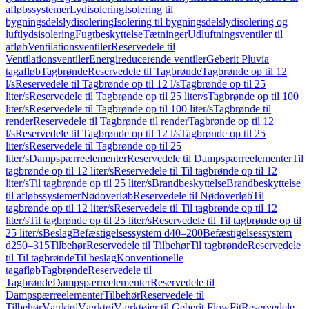
afløbssystemer
Lydisolering
Isolering til
bygningsdelslydisolering
Isolering til bygningsdelslydisolering og
luftlydsisolering
Fugtbeskyttelse
Tætninger
Udluftningsventiler til
afløb
Ventilationsventiler
Reservedele til
Ventilationsventiler
Energireducerende ventiler
Geberit Pluvia
tagafløb
Tagbrønde
Reservedele til Tagbrønde
Tagbrønde op til 12
l/s
Reservedele til Tagbrønde op til 12 l/s
Tagbrønde op til 25
liter/s
Reservedele til Tagbrønde op til 25 liter/s
Tagbrønde op til 100
liter/s
Reservedele til Tagbrønde op til 100 liter/s
Tagbrønde til
render
Reservedele til Tagbrønde til render
Tagbrønde op til 12
l/s
Reservedele til Tagbrønde op til 12 l/s
Tagbrønde op til 25
liter/s
Reservedele til Tagbrønde op til 25
liter/s
Dampspærreelementer
Reservedele til Dampspærreelementer
Til
tagbrønde op til 12 liter/s
Reservedele til Til tagbrønde op til 12
liter/s
Til tagbrønde op til 25 liter/s
Brandbeskyttelse
Brandbeskyttelse
til afløbssystemer
Nødoverløb
Reservedele til Nødoverløb
Til
tagbrønde op til 12 liter/s
Reservedele til Til tagbrønde op til 12
liter/s
Til tagbrønde op til 25 liter/s
Reservedele til Til tagbrønde op til
25 liter/s
Beslag
Befæstigelsessystem d40–200
Befæstigelsessystem
d250–315
Tilbehør
Reservedele til Tilbehør
Til tagbrønde
Reservedele
til Til tagbrønde
Til beslag
Konventionelle
tagafløb
Tagbrønde
Reservedele til
Tagbrønde
Dampspærreelementer
Reservedele til
Dampspærreelementer
Tilbehør
Reservedele til
Tilbehør
Værktøj
Værktøj
Værktøjer til Geberit FlowFit
Reservedele