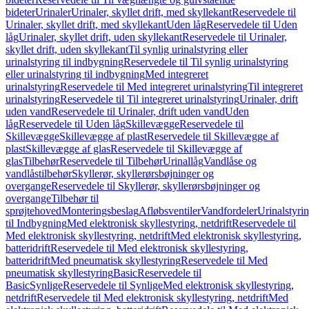
bideter
Urinaler
Urinaler, skyllet drift, med skyllekant
Reservedele til
Urinaler, skyllet drift, med skyllekant
Uden låg
Reservedele til Uden
låg
Urinaler, skyllet drift, uden skyllekant
Reservedele til Urinaler,
skyllet drift, uden skyllekant
Til synlig urinalstyring eller
urinalstyring til indbygning
Reservedele til Til synlig urinalstyring
eller urinalstyring til indbygning
Med integreret
urinalstyring
Reservedele til Med integreret urinalstyring
Til integreret
urinalstyring
Reservedele til Til integreret urinalstyring
Urinaler, drift
uden vand
Reservedele til Urinaler, drift uden vand
Uden
låg
Reservedele til Uden låg
Skillevægge
Reservedele til
Skillevægge
Skillevægge af plast
Reservedele til Skillevægge af
plast
Skillevægge af glas
Reservedele til Skillevægge af
glas
Tilbehør
Reservedele til Tilbehør
Urinallåg
Vandlåse og
vandlåstilbehør
Skyllerør, skyllerørsbøjninger og
overgange
Reservedele til Skyllerør, skyllerørsbøjninger og
overgange
Tilbehør til
sprøjtehoved
Monteringsbeslag
Afløbsventiler
Vandfordeler
Urinalstyri
til Indbygning
Med elektronisk skyllestyring, netdrift
Reservedele til
Med elektronisk skyllestyring, netdrift
Med elektronisk skyllestyring,
batteridrift
Reservedele til Med elektronisk skyllestyring,
batteridrift
Med pneumatisk skyllestyring
Reservedele til Med
pneumatisk skyllestyring
Basic
Reservedele til
Basic
Synlige
Reservedele til Synlige
Med elektronisk skyllestyring,
netdrift
Reservedele til Med elektronisk skyllestyring, netdrift
Med