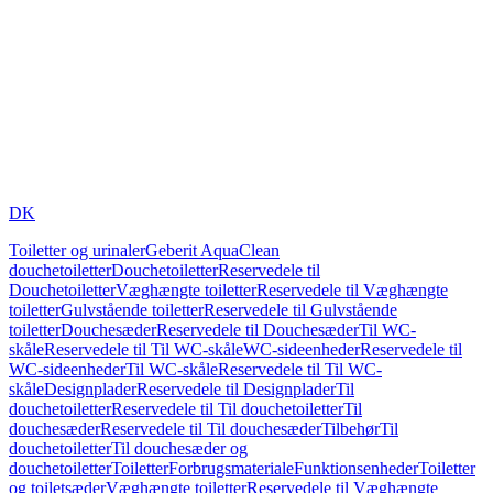
DK
Toiletter og urinaler
Geberit AquaClean
douchetoiletter
Douchetoiletter
Reservedele til
Douchetoiletter
Væghængte toiletter
Reservedele til Væghængte
toiletter
Gulvstående toiletter
Reservedele til Gulvstående
toiletter
Douchesæder
Reservedele til Douchesæder
Til WC-
skåle
Reservedele til Til WC-skåle
WC-sideenheder
Reservedele til
WC-sideenheder
Til WC-skåle
Reservedele til Til WC-
skåle
Designplader
Reservedele til Designplader
Til
douchetoiletter
Reservedele til Til douchetoiletter
Til
douchesæder
Reservedele til Til douchesæder
Tilbehør
Til
douchetoiletter
Til douchesæder og
douchetoiletter
Toiletter
Forbrugsmateriale
Funktionsenheder
Toiletter
og toiletsæder
Væghængte toiletter
Reservedele til Væghængte