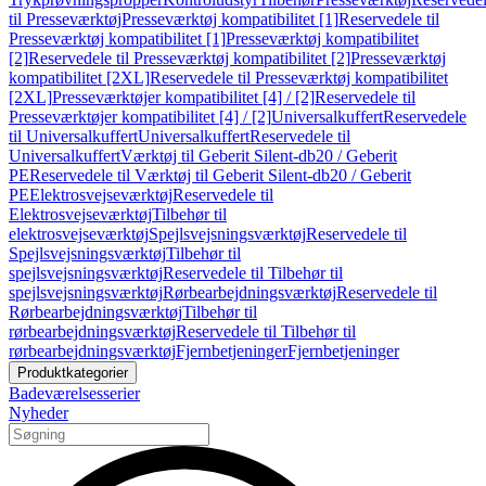
til Presseværktøj
Presseværktøj kompatibilitet [1]
Reservedele til
Presseværktøj kompatibilitet [1]
Presseværktøj kompatibilitet
[2]
Reservedele til Presseværktøj kompatibilitet [2]
Presseværktøj
kompatibilitet [2XL]
Reservedele til Presseværktøj kompatibilitet
[2XL]
Presseværktøjer kompatibilitet [4] / [2]
Reservedele til
Presseværktøjer kompatibilitet [4] / [2]
Universalkuffert
Reservedele
til Universalkuffert
Universalkuffert
Reservedele til
Universalkuffert
Værktøj til Geberit Silent-db20 / Geberit
PE
Reservedele til Værktøj til Geberit Silent-db20 / Geberit
PE
Elektrosvejseværktøj
Reservedele til
Elektrosvejseværktøj
Tilbehør til
elektrosvejseværktøj
Spejlsvejsningsværktøj
Reservedele til
Spejlsvejsningsværktøj
Tilbehør til
spejlsvejsningsværktøj
Reservedele til Tilbehør til
spejlsvejsningsværktøj
Rørbearbejdningsværktøj
Reservedele til
Rørbearbejdningsværktøj
Tilbehør til
rørbearbejdningsværktøj
Reservedele til Tilbehør til
rørbearbejdningsværktøj
Fjernbetjeninger
Fjernbetjeninger
Produktkategorier
Badeværelsesserier
Nyheder