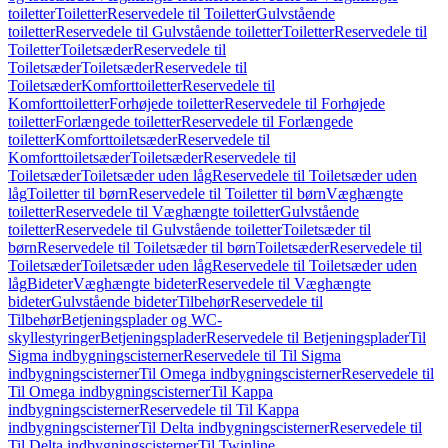
toiletter
Toiletter
Reservedele til Toiletter
Gulvstående
toiletter
Reservedele til Gulvstående toiletter
Toiletter
Reservedele til
Toiletter
Toiletsæder
Reservedele til
Toiletsæder
Toiletsæder
Reservedele til
Toiletsæder
Komforttoiletter
Reservedele til
Komforttoiletter
Forhøjede toiletter
Reservedele til Forhøjede
toiletter
Forlængede toiletter
Reservedele til Forlængede
toiletter
Komforttoiletsæder
Reservedele til
Komforttoiletsæder
Toiletsæder
Reservedele til
Toiletsæder
Toiletsæder uden låg
Reservedele til Toiletsæder uden
låg
Toiletter til børn
Reservedele til Toiletter til børn
Væghængte
toiletter
Reservedele til Væghængte toiletter
Gulvstående
toiletter
Reservedele til Gulvstående toiletter
Toiletsæder til
børn
Reservedele til Toiletsæder til børn
Toiletsæder
Reservedele til
Toiletsæder
Toiletsæder uden låg
Reservedele til Toiletsæder uden
låg
Bideter
Væghængte bideter
Reservedele til Væghængte
bideter
Gulvstående bideter
Tilbehør
Reservedele til
Tilbehør
Betjeningsplader og WC-
skyllestyringer
Betjeningsplader
Reservedele til Betjeningsplader
Til
Sigma indbygningscisterner
Reservedele til Til Sigma
indbygningscisterner
Til Omega indbygningscisterner
Reservedele til
Til Omega indbygningscisterner
Til Kappa
indbygningscisterner
Reservedele til Til Kappa
indbygningscisterner
Til Delta indbygningscisterner
Reservedele til
Til Delta indbygningscisterner
Til Twinline