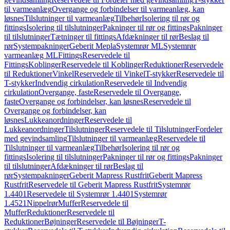
til varmeanlæg
Overgange og forbindelser til varmeanlæg, kan
løsnes
Tilslutninger til varmeanlæg
Tilbehør
Isolering til rør og
fittings
Isolering til tilslutninger
Pakninger til rør og fittings
Pakninger
til tilslutninger
Tætninger til fittings
Afdækninger til rør
Beslag til
rør
Systempakninger
Geberit Mepla
Systemrør ML
Systemrør
varmeanlæg ML
Fittings
Reservedele til
Fittings
Koblinger
Reservedele til Koblinger
Reduktioner
Reservedele
til Reduktioner
Vinkel
Reservedele til Vinkel
T-stykker
Reservedele til
T-stykker
Indvendig cirkulation
Reservedele til Indvendig
cirkulation
Overgange, faste
Reservedele til Overgange,
faste
Overgange og forbindelser, kan løsnes
Reservedele til
Overgange og forbindelser, kan
løsnes
Lukkeanordninger
Reservedele til
Lukkeanordninger
Tilslutninger
Reservedele til Tilslutninger
Fordeler
med gevindsamling
Tilslutninger til varmeanlæg
Reservedele til
Tilslutninger til varmeanlæg
Tilbehør
Isolering til rør og
fittings
Isolering til tilslutninger
Pakninger til rør og fittings
Pakninger
til tilslutninger
Afdækninger til rør
Beslag til
rør
Systempakninger
Geberit Mapress Rustfrit
Geberit Mapress
Rustfrit
Reservedele til Geberit Mapress Rustfrit
Systemrør
1.4401
Reservedele til Systemrør 1.4401
Systemrør
1.4521
Nippelrør
Muffer
Reservedele til
Muffer
Reduktioner
Reservedele til
Reduktioner
Bøjninger
Reservedele til Bøjninger
T-