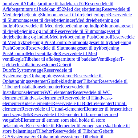
bundventil
Afløbsgarniture til badekar, d52
Reservedele til
Afløbsgarniture til badekar, d52
Med drejebetjening
Reservedele til
Med drejebetjening
Slutmontagesæt til drejebetjeninger
Reservedele
til Slutmontagesæt til drejebetjeninger
Med drejebetjening og
indløb
Reservedele til Med drejebetjening og indløb
Slutmontagesæt
til drejebetjening og indløb
Reservedele til Slutmontagesæt til
drejebetjening og indløb
Med trykbetjening PushControl
Reservedele
til Med trykbetjening PushControl
Slutmontagesæt til trykbetjening
PushControl
Reservedele til Slutmontagesæt til trykbetjening
PushControl
Med ventilkegle
Reservedele til Med
ventilkegle
Tilbehør til afløbsgarniture til badekar
Ventilkegler
T-
stykker
Installationssystemer
Geberit
Duofix
Systemvægge
Reservedele til
Systemvægge
Ophængningssystemer
Reservedele til
Ophængningssystemer
Gipsbeklædninger
Tilbehør
Reservedele til
Tilbehør
Installationselementer
Reservedele til
Installationselementer
WC-elementer
Reservedele til WC-
elementer
Håndvask-elementer
Reservedele til Håndvask-
elementer
Bidet-elementer
Reservedele til Bidet-elementer
Urinal-
elementer
Reservedele til Urinal-elementer
Elementer til brusenicher
med vægafløb
Reservedele til Elementer til brusenicher med
vægafløb
Elementer til emner, som skal holde til store
belastninger
Reservedele til Elementer til emner, som skal holde til
store belastninger
Tilbehør
Reservedele til Tilbehør
Geberit
GIS
Systemvægge
Ophængningssystemer
Tilbehør til