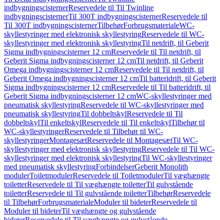
indbygningscisterner
Reservedele til Til Twinline
indbygningscisterner
Til 300T indbygningscisterner
Reservedele til
Til 300T indbygningscisterner
Tilbehør
Forbrugsmateriale
WC-
skyllestyringer med elektronisk skyllestyring
Reservedele til WC-
skyllestyringer med elektronisk skyllestyring
Til netdrift, til Geberit
Sigma indbygningscisterner 12 cm
Reservedele til Til netdrift, til
Geberit Sigma indbygningscisterner 12 cm
Til netdrift, til Geberit
Omega indbygningscisterner 12 cm
Reservedele til Til netdrift, til
Geberit Omega indbygningscisterner 12 cm
Til batteridrift, til Geberit
Sigma indbygningscisterner 12 cm
Reservedele til Til batteridrift, til
Geberit Sigma indbygningscisterner 12 cm
WC-skyllestyringer med
pneumatisk skyllestyring
Reservedele til WC-skyllestyringer med
pneumatisk skyllestyring
Til dobbeltskyl
Reservedele til Til
dobbeltskyl
Til enkeltskyl
Reservedele til Til enkeltskyl
Tilbehør til
WC-skyllestyringer
Reservedele til Tilbehør til WC-
skyllestyringer
Montagesæt
Reservedele til Montagesæt
Til WC-
skyllestyringer med elektronisk skyllestyring
Reservedele til Til WC-
skyllestyringer med elektronisk skyllestyring
Til WC-skyllestyringer
med pneumatisk skyllestyring
Forbindelser
Geberit Monolith
moduler
Toiletmoduler
Reservedele til Toiletmoduler
Til væghængte
toiletter
Reservedele til Til væghængte toiletter
Til gulvstående
toiletter
Reservedele til Til gulvstående toiletter
Tilbehør
Reservedele
til Tilbehør
Forbrugsmateriale
Moduler til bideter
Reservedele til
Moduler til bideter
Til væghængte og gulvstående
bideter
Reservedele til Til væghængte og gulvstående