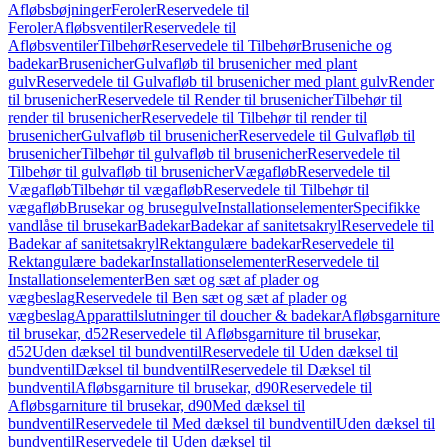
Afløbsbøjninger
Feroler
Reservedele til
Feroler
Afløbsventiler
Reservedele til
Afløbsventiler
Tilbehør
Reservedele til Tilbehør
Bruseniche og
badekar
Brusenicher
Gulvafløb til brusenicher med plant
gulv
Reservedele til Gulvafløb til brusenicher med plant gulv
Render
til brusenicher
Reservedele til Render til brusenicher
Tilbehør til
render til brusenicher
Reservedele til Tilbehør til render til
brusenicher
Gulvafløb til brusenicher
Reservedele til Gulvafløb til
brusenicher
Tilbehør til gulvafløb til brusenicher
Reservedele til
Tilbehør til gulvafløb til brusenicher
Vægafløb
Reservedele til
Vægafløb
Tilbehør til vægafløb
Reservedele til Tilbehør til
vægafløb
Brusekar og brusegulve
Installationselementer
Specifikke
vandlåse til brusekar
Badekar
Badekar af sanitetsakryl
Reservedele til
Badekar af sanitetsakryl
Rektangulære badekar
Reservedele til
Rektangulære badekar
Installationselementer
Reservedele til
Installationselementer
Ben sæt og sæt af plader og
vægbeslag
Reservedele til Ben sæt og sæt af plader og
vægbeslag
Apparattilslutninger til doucher & badekar
Afløbsgarniture
til brusekar, d52
Reservedele til Afløbsgarniture til brusekar,
d52
Uden dæksel til bundventil
Reservedele til Uden dæksel til
bundventil
Dæksel til bundventil
Reservedele til Dæksel til
bundventil
Afløbsgarniture til brusekar, d90
Reservedele til
Afløbsgarniture til brusekar, d90
Med dæksel til
bundventil
Reservedele til Med dæksel til bundventil
Uden dæksel til
bundventil
Reservedele til Uden dæksel til