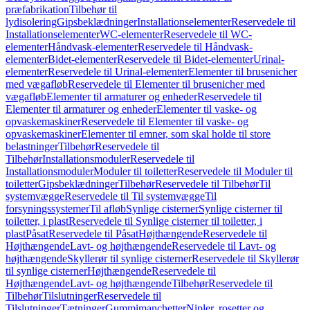
præfabrikation
Tilbehør til
lydisolering
Gipsbeklædninger
Installationselementer
Reservedele til
Installationselementer
WC-elementer
Reservedele til WC-
elementer
Håndvask-elementer
Reservedele til Håndvask-
elementer
Bidet-elementer
Reservedele til Bidet-elementer
Urinal-
elementer
Reservedele til Urinal-elementer
Elementer til brusenicher
med vægafløb
Reservedele til Elementer til brusenicher med
vægafløb
Elementer til armaturer og enheder
Reservedele til
Elementer til armaturer og enheder
Elementer til vaske- og
opvaskemaskiner
Reservedele til Elementer til vaske- og
opvaskemaskiner
Elementer til emner, som skal holde til store
belastninger
Tilbehør
Reservedele til
Tilbehør
Installationsmoduler
Reservedele til
Installationsmoduler
Moduler til toiletter
Reservedele til Moduler til
toiletter
Gipsbeklædninger
Tilbehør
Reservedele til Tilbehør
Til
systemvægge
Reservedele til Til systemvægge
Til
forsyningssystemer
Til afløb
Synlige cisterner
Synlige cisterner til
toiletter, i plast
Reservedele til Synlige cisterner til toiletter, i
plast
Påsat
Reservedele til Påsat
Højthængende
Reservedele til
Højthængende
Lavt- og højthængende
Reservedele til Lavt- og
højthængende
Skyllerør til synlige cisterner
Reservedele til Skyllerør
til synlige cisterner
Højthængende
Reservedele til
Højthængende
Lavt- og højthængende
Tilbehør
Reservedele til
Tilbehør
Tilslutninger
Reservedele til
Tilslutninger
Tætninger
Gummimanchetter
Nipler, rosetter og