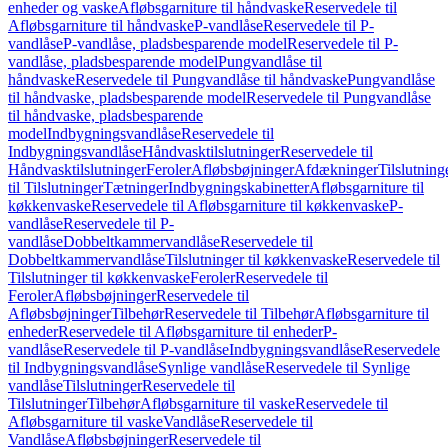
enheder og vaske
Afløbsgarniture til håndvaske
Reservedele til
Afløbsgarniture til håndvaske
P-vandlåse
Reservedele til P-
vandlåse
P-vandlåse, pladsbesparende model
Reservedele til P-
vandlåse, pladsbesparende model
Pungvandlåse til
håndvaske
Reservedele til Pungvandlåse til håndvaske
Pungvandlåse
til håndvaske, pladsbesparende model
Reservedele til Pungvandlåse
til håndvaske, pladsbesparende
model
Indbygningsvandlåse
Reservedele til
Indbygningsvandlåse
Håndvasktilslutninger
Reservedele til
Håndvasktilslutninger
Feroler
Afløbsbøjninger
Afdækninger
Tilslutning
til Tilslutninger
Tætninger
Indbygningskabinetter
Afløbsgarniture til
køkkenvaske
Reservedele til Afløbsgarniture til køkkenvaske
P-
vandlåse
Reservedele til P-
vandlåse
Dobbeltkammervandlåse
Reservedele til
Dobbeltkammervandlåse
Tilslutninger til køkkenvaske
Reservedele til
Tilslutninger til køkkenvaske
Feroler
Reservedele til
Feroler
Afløbsbøjninger
Reservedele til
Afløbsbøjninger
Tilbehør
Reservedele til Tilbehør
Afløbsgarniture til
enheder
Reservedele til Afløbsgarniture til enheder
P-
vandlåse
Reservedele til P-vandlåse
Indbygningsvandlåse
Reservedele
til Indbygningsvandlåse
Synlige vandlåse
Reservedele til Synlige
vandlåse
Tilslutninger
Reservedele til
Tilslutninger
Tilbehør
Afløbsgarniture til vaske
Reservedele til
Afløbsgarniture til vaske
Vandlåse
Reservedele til
Vandlåse
Afløbsbøjninger
Reservedele til