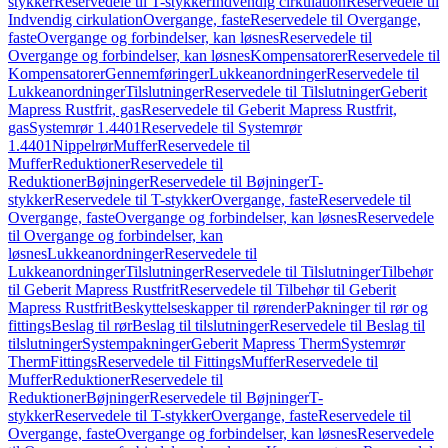
stykker
Reservedele til T-stykker
Indvendig cirkulation
Reservedele til
Indvendig cirkulation
Overgange, faste
Reservedele til Overgange,
faste
Overgange og forbindelser, kan løsnes
Reservedele til
Overgange og forbindelser, kan løsnes
Kompensatorer
Reservedele til
Kompensatorer
Gennemføringer
Lukkeanordninger
Reservedele til
Lukkeanordninger
Tilslutninger
Reservedele til Tilslutninger
Geberit
Mapress Rustfrit, gas
Reservedele til Geberit Mapress Rustfrit,
gas
Systemrør 1.4401
Reservedele til Systemrør
1.4401
Nippelrør
Muffer
Reservedele til
Muffer
Reduktioner
Reservedele til
Reduktioner
Bøjninger
Reservedele til Bøjninger
T-
stykker
Reservedele til T-stykker
Overgange, faste
Reservedele til
Overgange, faste
Overgange og forbindelser, kan løsnes
Reservedele
til Overgange og forbindelser, kan
løsnes
Lukkeanordninger
Reservedele til
Lukkeanordninger
Tilslutninger
Reservedele til Tilslutninger
Tilbehør
til Geberit Mapress Rustfrit
Reservedele til Tilbehør til Geberit
Mapress Rustfrit
Beskyttelseskapper til rørender
Pakninger til rør og
fittings
Beslag til rør
Beslag til tilslutninger
Reservedele til Beslag til
tilslutninger
Systempakninger
Geberit Mapress Therm
Systemrør
Therm
Fittings
Reservedele til Fittings
Muffer
Reservedele til
Muffer
Reduktioner
Reservedele til
Reduktioner
Bøjninger
Reservedele til Bøjninger
T-
stykker
Reservedele til T-stykker
Overgange, faste
Reservedele til
Overgange, faste
Overgange og forbindelser, kan løsnes
Reservedele