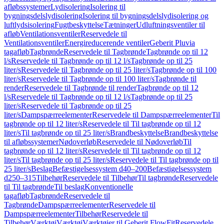
afløbssystemer
Lydisolering
Isolering til
bygningsdelslydisolering
Isolering til bygningsdelslydisolering og
luftlydsisolering
Fugtbeskyttelse
Tætninger
Udluftningsventiler til
afløb
Ventilationsventiler
Reservedele til
Ventilationsventiler
Energireducerende ventiler
Geberit Pluvia
tagafløb
Tagbrønde
Reservedele til Tagbrønde
Tagbrønde op til 12
l/s
Reservedele til Tagbrønde op til 12 l/s
Tagbrønde op til 25
liter/s
Reservedele til Tagbrønde op til 25 liter/s
Tagbrønde op til 100
liter/s
Reservedele til Tagbrønde op til 100 liter/s
Tagbrønde til
render
Reservedele til Tagbrønde til render
Tagbrønde op til 12
l/s
Reservedele til Tagbrønde op til 12 l/s
Tagbrønde op til 25
liter/s
Reservedele til Tagbrønde op til 25
liter/s
Dampspærreelementer
Reservedele til Dampspærreelementer
Til
tagbrønde op til 12 liter/s
Reservedele til Til tagbrønde op til 12
liter/s
Til tagbrønde op til 25 liter/s
Brandbeskyttelse
Brandbeskyttelse
til afløbssystemer
Nødoverløb
Reservedele til Nødoverløb
Til
tagbrønde op til 12 liter/s
Reservedele til Til tagbrønde op til 12
liter/s
Til tagbrønde op til 25 liter/s
Reservedele til Til tagbrønde op til
25 liter/s
Beslag
Befæstigelsessystem d40–200
Befæstigelsessystem
d250–315
Tilbehør
Reservedele til Tilbehør
Til tagbrønde
Reservedele
til Til tagbrønde
Til beslag
Konventionelle
tagafløb
Tagbrønde
Reservedele til
Tagbrønde
Dampspærreelementer
Reservedele til
Dampspærreelementer
Tilbehør
Reservedele til
Tilbehør
Værktøj
Værktøj
Værktøjer til Geberit FlowFit
Reservedele