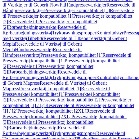
til Værktøjer til Geberit FlowFit
Håndpresseværktøjer
Reservedele til
Håndpresseværktøjer
Presseværktøjer kompatibilitet [1]
Reservedele
til Presseværktøjer kompatibilitet [1]
Presseværktøjer kompatibilitet
[2]
Reservedele til Presseværktøjer kompatibilitet
[2]
Rørbearbejdningsværktøj
Reservedele til
Rørbearbejdningsværktøj
Trykprøvningspropper
Kontroludstyr
Pressea
med værktøj
Tilbehør
Reservedele til Tilbehør
Værktøj til Geberit
Mepla
Reservedele til Værktøj til Geberit
Mepla
Håndpresseværktøj
Reservedele til
Håndpresseværktøj
Presseværktøj kompatibilitet [1]
Reservedele til
Presseværktøj kompatibilitet [1]
Presseværktøj kompatibilitet
[2]
Reservedele til Presseværktøj kompatibilitet
[2]
Rørbearbejdningsværktøj
Reservedele til
Rørbearbejdningsværktøj
Trykprøvningspropper
Kontroludstyr
Tilbehø
til Geberit Mapress
Reservedele til Værktøj til Geberit
Mapress
Presseværktøj kompatibilitet [1]
Reservedele til
Presseværktøj kompatibilitet [1]
Presseværktøj kompatibilitet
[2]
Reservedele til Presseværktøj kompatibilitet [2]
Presseværktøjer
kompatibilitet [1] / [2]
Reservedele til Presseværktøjer kompatibilitet
[1] / [2]
Presseværktøj kompatibilitet [2XL]
Reservedele til
Presseværktøj kompatibilitet [2XL]
Presseværktøj kompatibilitet
[3]
Reservedele til Presseværktøj kompatibilitet
[3]
Rørbearbejdningsværktøj
Reservedele til
Rørbearbejdningsværktøj
Trykprøvningspropper
Reservedele til
Trykprøvningspropper
Kontroludstyr
Tilbehør
Presseværktøj
Reservede