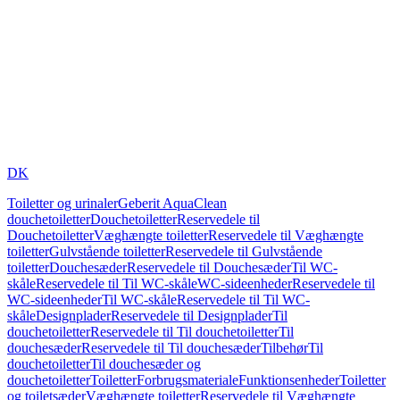
DK
Toiletter og urinaler
Geberit AquaClean
douchetoiletter
Douchetoiletter
Reservedele til
Douchetoiletter
Væghængte toiletter
Reservedele til Væghængte
toiletter
Gulvstående toiletter
Reservedele til Gulvstående
toiletter
Douchesæder
Reservedele til Douchesæder
Til WC-
skåle
Reservedele til Til WC-skåle
WC-sideenheder
Reservedele til
WC-sideenheder
Til WC-skåle
Reservedele til Til WC-
skåle
Designplader
Reservedele til Designplader
Til
douchetoiletter
Reservedele til Til douchetoiletter
Til
douchesæder
Reservedele til Til douchesæder
Tilbehør
Til
douchetoiletter
Til douchesæder og
douchetoiletter
Toiletter
Forbrugsmateriale
Funktionsenheder
Toiletter
og toiletsæder
Væghængte toiletter
Reservedele til Væghængte