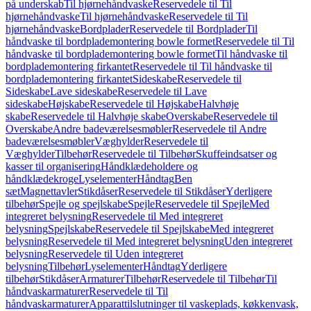
på underskab
Til hjørnehåndvaske
Reservedele til Til
hjørnehåndvaske
Til hjørnehåndvaske
Reservedele til Til
hjørnehåndvaske
Bordplader
Reservedele til Bordplader
Til
håndvaske til bordplademontering bowle formet
Reservedele til Til
håndvaske til bordplademontering bowle formet
Til håndvaske til
bordplademontering firkantet
Reservedele til Til håndvaske til
bordplademontering firkantet
Sideskabe
Reservedele til
Sideskabe
Lave sideskabe
Reservedele til Lave
sideskabe
Højskabe
Reservedele til Højskabe
Halvhøje
skabe
Reservedele til Halvhøje skabe
Overskabe
Reservedele til
Overskabe
Andre badeværelsesmøbler
Reservedele til Andre
badeværelsesmøbler
Væghylder
Reservedele til
Væghylder
Tilbehør
Reservedele til Tilbehør
Skuffeindsatser og
kasser til organisering
Håndklædeholdere og
håndklædekroge
Lyselementer
Håndtag
Ben
sæt
Magnettavler
Stikdåser
Reservedele til Stikdåser
Yderligere
tilbehør
Spejle og spejlskabe
Spejle
Reservedele til Spejle
Med
integreret belysning
Reservedele til Med integreret
belysning
Spejlskabe
Reservedele til Spejlskabe
Med integreret
belysning
Reservedele til Med integreret belysning
Uden integreret
belysning
Reservedele til Uden integreret
belysning
Tilbehør
Lyselementer
Håndtag
Yderligere
tilbehør
Stikdåser
Armaturer
Tilbehør
Reservedele til Tilbehør
Til
håndvaskarmaturer
Reservedele til Til
håndvaskarmaturer
Apparattilslutninger til vaskeplads, køkkenvask,