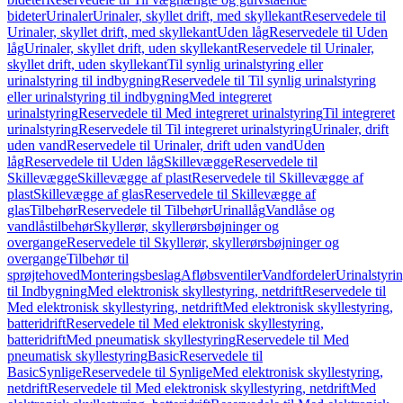
bideter
Urinaler
Urinaler, skyllet drift, med skyllekant
Reservedele til
Urinaler, skyllet drift, med skyllekant
Uden låg
Reservedele til Uden
låg
Urinaler, skyllet drift, uden skyllekant
Reservedele til Urinaler,
skyllet drift, uden skyllekant
Til synlig urinalstyring eller
urinalstyring til indbygning
Reservedele til Til synlig urinalstyring
eller urinalstyring til indbygning
Med integreret
urinalstyring
Reservedele til Med integreret urinalstyring
Til integreret
urinalstyring
Reservedele til Til integreret urinalstyring
Urinaler, drift
uden vand
Reservedele til Urinaler, drift uden vand
Uden
låg
Reservedele til Uden låg
Skillevægge
Reservedele til
Skillevægge
Skillevægge af plast
Reservedele til Skillevægge af
plast
Skillevægge af glas
Reservedele til Skillevægge af
glas
Tilbehør
Reservedele til Tilbehør
Urinallåg
Vandlåse og
vandlåstilbehør
Skyllerør, skyllerørsbøjninger og
overgange
Reservedele til Skyllerør, skyllerørsbøjninger og
overgange
Tilbehør til
sprøjtehoved
Monteringsbeslag
Afløbsventiler
Vandfordeler
Urinalstyri
til Indbygning
Med elektronisk skyllestyring, netdrift
Reservedele til
Med elektronisk skyllestyring, netdrift
Med elektronisk skyllestyring,
batteridrift
Reservedele til Med elektronisk skyllestyring,
batteridrift
Med pneumatisk skyllestyring
Reservedele til Med
pneumatisk skyllestyring
Basic
Reservedele til
Basic
Synlige
Reservedele til Synlige
Med elektronisk skyllestyring,
netdrift
Reservedele til Med elektronisk skyllestyring, netdrift
Med