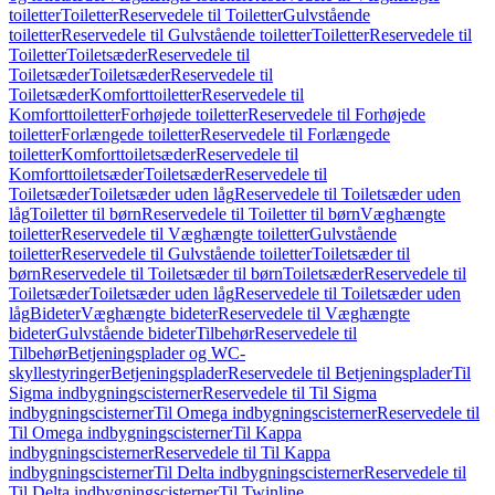
toiletter
Toiletter
Reservedele til Toiletter
Gulvstående
toiletter
Reservedele til Gulvstående toiletter
Toiletter
Reservedele til
Toiletter
Toiletsæder
Reservedele til
Toiletsæder
Toiletsæder
Reservedele til
Toiletsæder
Komforttoiletter
Reservedele til
Komforttoiletter
Forhøjede toiletter
Reservedele til Forhøjede
toiletter
Forlængede toiletter
Reservedele til Forlængede
toiletter
Komforttoiletsæder
Reservedele til
Komforttoiletsæder
Toiletsæder
Reservedele til
Toiletsæder
Toiletsæder uden låg
Reservedele til Toiletsæder uden
låg
Toiletter til børn
Reservedele til Toiletter til børn
Væghængte
toiletter
Reservedele til Væghængte toiletter
Gulvstående
toiletter
Reservedele til Gulvstående toiletter
Toiletsæder til
børn
Reservedele til Toiletsæder til børn
Toiletsæder
Reservedele til
Toiletsæder
Toiletsæder uden låg
Reservedele til Toiletsæder uden
låg
Bideter
Væghængte bideter
Reservedele til Væghængte
bideter
Gulvstående bideter
Tilbehør
Reservedele til
Tilbehør
Betjeningsplader og WC-
skyllestyringer
Betjeningsplader
Reservedele til Betjeningsplader
Til
Sigma indbygningscisterner
Reservedele til Til Sigma
indbygningscisterner
Til Omega indbygningscisterner
Reservedele til
Til Omega indbygningscisterner
Til Kappa
indbygningscisterner
Reservedele til Til Kappa
indbygningscisterner
Til Delta indbygningscisterner
Reservedele til
Til Delta indbygningscisterner
Til Twinline