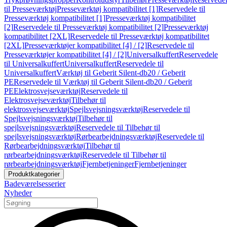
til Presseværktøj
Presseværktøj kompatibilitet [1]
Reservedele til
Presseværktøj kompatibilitet [1]
Presseværktøj kompatibilitet
[2]
Reservedele til Presseværktøj kompatibilitet [2]
Presseværktøj
kompatibilitet [2XL]
Reservedele til Presseværktøj kompatibilitet
[2XL]
Presseværktøjer kompatibilitet [4] / [2]
Reservedele til
Presseværktøjer kompatibilitet [4] / [2]
Universalkuffert
Reservedele
til Universalkuffert
Universalkuffert
Reservedele til
Universalkuffert
Værktøj til Geberit Silent-db20 / Geberit
PE
Reservedele til Værktøj til Geberit Silent-db20 / Geberit
PE
Elektrosvejseværktøj
Reservedele til
Elektrosvejseværktøj
Tilbehør til
elektrosvejseværktøj
Spejlsvejsningsværktøj
Reservedele til
Spejlsvejsningsværktøj
Tilbehør til
spejlsvejsningsværktøj
Reservedele til Tilbehør til
spejlsvejsningsværktøj
Rørbearbejdningsværktøj
Reservedele til
Rørbearbejdningsværktøj
Tilbehør til
rørbearbejdningsværktøj
Reservedele til Tilbehør til
rørbearbejdningsværktøj
Fjernbetjeninger
Fjernbetjeninger
Produktkategorier
Badeværelsesserier
Nyheder