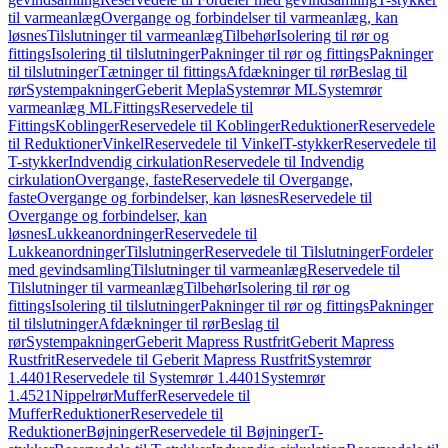
til varmeanlæg
Overgange og forbindelser til varmeanlæg, kan
løsnes
Tilslutninger til varmeanlæg
Tilbehør
Isolering til rør og
fittings
Isolering til tilslutninger
Pakninger til rør og fittings
Pakninger
til tilslutninger
Tætninger til fittings
Afdækninger til rør
Beslag til
rør
Systempakninger
Geberit Mepla
Systemrør ML
Systemrør
varmeanlæg ML
Fittings
Reservedele til
Fittings
Koblinger
Reservedele til Koblinger
Reduktioner
Reservedele
til Reduktioner
Vinkel
Reservedele til Vinkel
T-stykker
Reservedele til
T-stykker
Indvendig cirkulation
Reservedele til Indvendig
cirkulation
Overgange, faste
Reservedele til Overgange,
faste
Overgange og forbindelser, kan løsnes
Reservedele til
Overgange og forbindelser, kan
løsnes
Lukkeanordninger
Reservedele til
Lukkeanordninger
Tilslutninger
Reservedele til Tilslutninger
Fordeler
med gevindsamling
Tilslutninger til varmeanlæg
Reservedele til
Tilslutninger til varmeanlæg
Tilbehør
Isolering til rør og
fittings
Isolering til tilslutninger
Pakninger til rør og fittings
Pakninger
til tilslutninger
Afdækninger til rør
Beslag til
rør
Systempakninger
Geberit Mapress Rustfrit
Geberit Mapress
Rustfrit
Reservedele til Geberit Mapress Rustfrit
Systemrør
1.4401
Reservedele til Systemrør 1.4401
Systemrør
1.4521
Nippelrør
Muffer
Reservedele til
Muffer
Reduktioner
Reservedele til
Reduktioner
Bøjninger
Reservedele til Bøjninger
T-