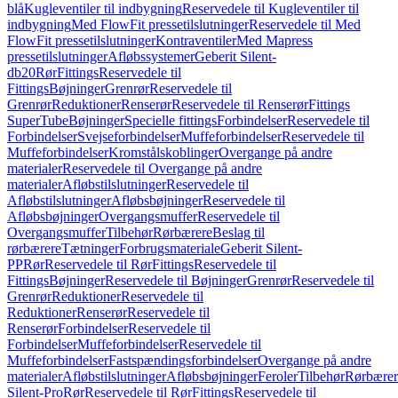
blå
Kugleventiler til indbygning
Reservedele til Kugleventiler til
indbygning
Med FlowFit pressetilslutninger
Reservedele til Med
FlowFit pressetilslutninger
Kontraventiler
Med Mapress
pressetilslutninger
Afløbssystemer
Geberit Silent-
db20
Rør
Fittings
Reservedele til
Fittings
Bøjninger
Grenrør
Reservedele til
Grenrør
Reduktioner
Renserør
Reservedele til Renserør
Fittings
SuperTube
Bøjninger
Specielle fittings
Forbindelser
Reservedele til
Forbindelser
Svejseforbindelser
Muffeforbindelser
Reservedele til
Muffeforbindelser
Kromstålskoblinger
Overgange på andre
materialer
Reservedele til Overgange på andre
materialer
Afløbstilslutninger
Reservedele til
Afløbstilslutninger
Afløbsbøjninger
Reservedele til
Afløbsbøjninger
Overgangsmuffer
Reservedele til
Overgangsmuffer
Tilbehør
Rørbærere
Beslag til
rørbærere
Tætninger
Forbrugsmateriale
Geberit Silent-
PP
Rør
Reservedele til Rør
Fittings
Reservedele til
Fittings
Bøjninger
Reservedele til Bøjninger
Grenrør
Reservedele til
Grenrør
Reduktioner
Reservedele til
Reduktioner
Renserør
Reservedele til
Renserør
Forbindelser
Reservedele til
Forbindelser
Muffeforbindelser
Reservedele til
Muffeforbindelser
Fastspændingsforbindelser
Overgange på andre
materialer
Afløbstilslutninger
Afløbsbøjninger
Feroler
Tilbehør
Rørbærer
Silent-Pro
Rør
Reservedele til Rør
Fittings
Reservedele til