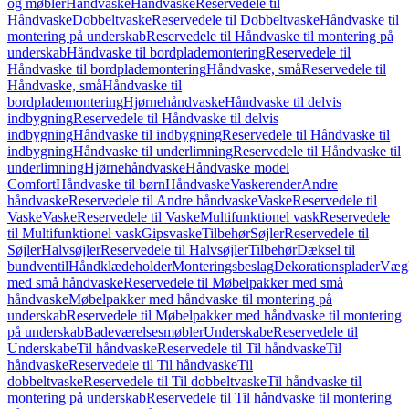
og møbler
Håndvaske
Håndvaske
Reservedele til
Håndvaske
Dobbeltvaske
Reservedele til Dobbeltvaske
Håndvaske til
montering på underskab
Reservedele til Håndvaske til montering på
underskab
Håndvaske til bordplademontering
Reservedele til
Håndvaske til bordplademontering
Håndvaske, små
Reservedele til
Håndvaske, små
Håndvaske til
bordplademontering
Hjørnehåndvaske
Håndvaske til delvis
indbygning
Reservedele til Håndvaske til delvis
indbygning
Håndvaske til indbygning
Reservedele til Håndvaske til
indbygning
Håndvaske til underlimning
Reservedele til Håndvaske til
underlimning
Hjørnehåndvaske
Håndvaske model
Comfort
Håndvaske til børn
Håndvaske
Vaskerender
Andre
håndvaske
Reservedele til Andre håndvaske
Vaske
Reservedele til
Vaske
Vaske
Reservedele til Vaske
Multifunktionel vask
Reservedele
til Multifunktionel vask
Gipsvaske
Tilbehør
Søjler
Reservedele til
Søjler
Halvsøjler
Reservedele til Halvsøjler
Tilbehør
Dæksel til
bundventil
Håndklædeholder
Monteringsbeslag
Dekorationsplader
Vægh
med små håndvaske
Reservedele til Møbelpakker med små
håndvaske
Møbelpakker med håndvaske til montering på
underskab
Reservedele til Møbelpakker med håndvaske til montering
på underskab
Badeværelsesmøbler
Underskabe
Reservedele til
Underskabe
Til håndvaske
Reservedele til Til håndvaske
Til
håndvaske
Reservedele til Til håndvaske
Til
dobbeltvaske
Reservedele til Til dobbeltvaske
Til håndvaske til
montering på underskab
Reservedele til Til håndvaske til montering