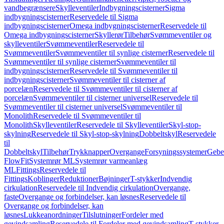
vandbegrænsere
Skylleventiler
Indbygningscisterner
Sigma
indbygningscisterner
Reservedele til Sigma
indbygningscisterner
Omega indbygningscisterner
Reservedele til
Omega indbygningscisterner
Skyllerør
Tilbehør
Svømmeventiler og
skylleventiler
Svømmeventiler
Reservedele til
Svømmeventiler
Svømmeventiler til synlige cisterner
Reservedele til
Svømmeventiler til synlige cisterner
Svømmeventiler til
indbygningscisterner
Reservedele til Svømmeventiler til
indbygningscisterner
Svømmeventiler til cisterner af
porcelæn
Reservedele til Svømmeventiler til cisterner af
porcelæn
Svømmeventiler til cisterner universel
Reservedele til
Svømmeventiler til cisterner universel
Svømmeventiler til
Monolith
Reservedele til Svømmeventiler til
Monolith
Skylleventiler
Reservedele til Skylleventiler
Skyl-stop-
skylning
Reservedele til Skyl-stop-skylning
Dobbeltskyl
Reservedele
til
Dobbeltskyl
Tilbehør
Trykknapper
Overgange
Forsyningssystemer
Geber
FlowFit
Systemrør ML
Systemrør varmeanlæg
ML
Fittings
Reservedele til
Fittings
Koblinger
Reduktioner
Bøjninger
T-stykker
Indvendig
cirkulation
Reservedele til Indvendig cirkulation
Overgange,
faste
Overgange og forbindelser, kan løsnes
Reservedele til
Overgange og forbindelser, kan
løsnes
Lukkeanordninger
Tilslutninger
Fordeler med
gevindsamling
Reservedele til Fordeler med gevindsamling
T-stykker