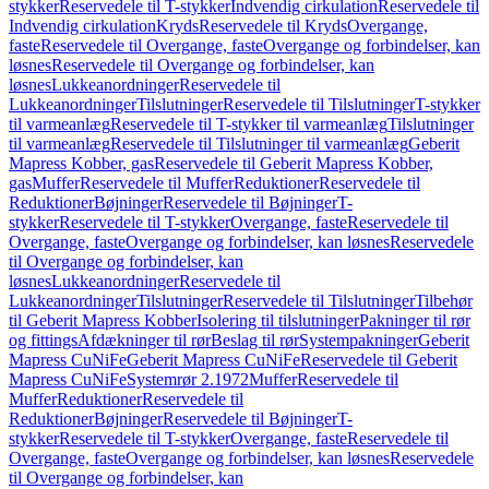
stykker
Reservedele til T-stykker
Indvendig cirkulation
Reservedele til
Indvendig cirkulation
Kryds
Reservedele til Kryds
Overgange,
faste
Reservedele til Overgange, faste
Overgange og forbindelser, kan
løsnes
Reservedele til Overgange og forbindelser, kan
løsnes
Lukkeanordninger
Reservedele til
Lukkeanordninger
Tilslutninger
Reservedele til Tilslutninger
T-stykker
til varmeanlæg
Reservedele til T-stykker til varmeanlæg
Tilslutninger
til varmeanlæg
Reservedele til Tilslutninger til varmeanlæg
Geberit
Mapress Kobber, gas
Reservedele til Geberit Mapress Kobber,
gas
Muffer
Reservedele til Muffer
Reduktioner
Reservedele til
Reduktioner
Bøjninger
Reservedele til Bøjninger
T-
stykker
Reservedele til T-stykker
Overgange, faste
Reservedele til
Overgange, faste
Overgange og forbindelser, kan løsnes
Reservedele
til Overgange og forbindelser, kan
løsnes
Lukkeanordninger
Reservedele til
Lukkeanordninger
Tilslutninger
Reservedele til Tilslutninger
Tilbehør
til Geberit Mapress Kobber
Isolering til tilslutninger
Pakninger til rør
og fittings
Afdækninger til rør
Beslag til rør
Systempakninger
Geberit
Mapress CuNiFe
Geberit Mapress CuNiFe
Reservedele til Geberit
Mapress CuNiFe
Systemrør 2.1972
Muffer
Reservedele til
Muffer
Reduktioner
Reservedele til
Reduktioner
Bøjninger
Reservedele til Bøjninger
T-
stykker
Reservedele til T-stykker
Overgange, faste
Reservedele til
Overgange, faste
Overgange og forbindelser, kan løsnes
Reservedele
til Overgange og forbindelser, kan