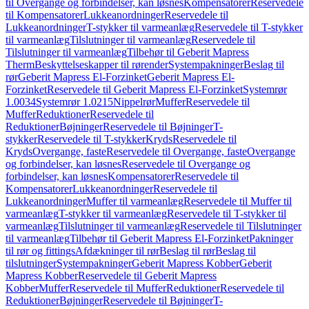
til Overgange og forbindelser, kan løsnes
Kompensatorer
Reservedele
til Kompensatorer
Lukkeanordninger
Reservedele til
Lukkeanordninger
T-stykker til varmeanlæg
Reservedele til T-stykker
til varmeanlæg
Tilslutninger til varmeanlæg
Reservedele til
Tilslutninger til varmeanlæg
Tilbehør til Geberit Mapress
Therm
Beskyttelseskapper til rørender
Systempakninger
Beslag til
rør
Geberit Mapress El-Forzinket
Geberit Mapress El-
Forzinket
Reservedele til Geberit Mapress El-Forzinket
Systemrør
1.0034
Systemrør 1.0215
Nippelrør
Muffer
Reservedele til
Muffer
Reduktioner
Reservedele til
Reduktioner
Bøjninger
Reservedele til Bøjninger
T-
stykker
Reservedele til T-stykker
Kryds
Reservedele til
Kryds
Overgange, faste
Reservedele til Overgange, faste
Overgange
og forbindelser, kan løsnes
Reservedele til Overgange og
forbindelser, kan løsnes
Kompensatorer
Reservedele til
Kompensatorer
Lukkeanordninger
Reservedele til
Lukkeanordninger
Muffer til varmeanlæg
Reservedele til Muffer til
varmeanlæg
T-stykker til varmeanlæg
Reservedele til T-stykker til
varmeanlæg
Tilslutninger til varmeanlæg
Reservedele til Tilslutninger
til varmeanlæg
Tilbehør til Geberit Mapress El-Forzinket
Pakninger
til rør og fittings
Afdækninger til rør
Beslag til rør
Beslag til
tilslutninger
Systempakninger
Geberit Mapress Kobber
Geberit
Mapress Kobber
Reservedele til Geberit Mapress
Kobber
Muffer
Reservedele til Muffer
Reduktioner
Reservedele til
Reduktioner
Bøjninger
Reservedele til Bøjninger
T-