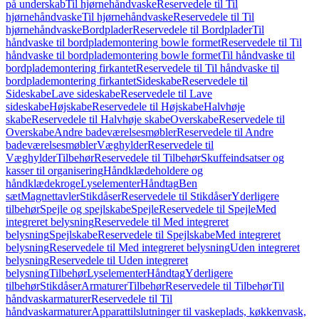
på underskab
Til hjørnehåndvaske
Reservedele til Til
hjørnehåndvaske
Til hjørnehåndvaske
Reservedele til Til
hjørnehåndvaske
Bordplader
Reservedele til Bordplader
Til
håndvaske til bordplademontering bowle formet
Reservedele til Til
håndvaske til bordplademontering bowle formet
Til håndvaske til
bordplademontering firkantet
Reservedele til Til håndvaske til
bordplademontering firkantet
Sideskabe
Reservedele til
Sideskabe
Lave sideskabe
Reservedele til Lave
sideskabe
Højskabe
Reservedele til Højskabe
Halvhøje
skabe
Reservedele til Halvhøje skabe
Overskabe
Reservedele til
Overskabe
Andre badeværelsesmøbler
Reservedele til Andre
badeværelsesmøbler
Væghylder
Reservedele til
Væghylder
Tilbehør
Reservedele til Tilbehør
Skuffeindsatser og
kasser til organisering
Håndklædeholdere og
håndklædekroge
Lyselementer
Håndtag
Ben
sæt
Magnettavler
Stikdåser
Reservedele til Stikdåser
Yderligere
tilbehør
Spejle og spejlskabe
Spejle
Reservedele til Spejle
Med
integreret belysning
Reservedele til Med integreret
belysning
Spejlskabe
Reservedele til Spejlskabe
Med integreret
belysning
Reservedele til Med integreret belysning
Uden integreret
belysning
Reservedele til Uden integreret
belysning
Tilbehør
Lyselementer
Håndtag
Yderligere
tilbehør
Stikdåser
Armaturer
Tilbehør
Reservedele til Tilbehør
Til
håndvaskarmaturer
Reservedele til Til
håndvaskarmaturer
Apparattilslutninger til vaskeplads, køkkenvask,