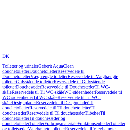
DK
Toiletter og urinaler
Geberit AquaClean
douchetoiletter
Douchetoiletter
Reservedele til
Douchetoiletter
Væghængte toiletter
Reservedele til Væghængte
toiletter
Gulvstående toiletter
Reservedele til Gulvstående
toiletter
Douchesæder
Reservedele til Douchesæder
Til WC-
skåle
Reservedele til Til WC-skåle
WC-sideenheder
Reservedele til
WC-sideenheder
Til WC-skåle
Reservedele til Til WC-
skåle
Designplader
Reservedele til Designplader
Til
douchetoiletter
Reservedele til Til douchetoiletter
Til
douchesæder
Reservedele til Til douchesæder
Tilbehør
Til
douchetoiletter
Til douchesæder og
douchetoiletter
Toiletter
Forbrugsmateriale
Funktionsenheder
Toiletter
og toiletsæder
Væghængte toiletter
Reservedele til Væghængte