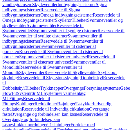
vandbegrænsere
Skylleventiler
Indbygningscisterner
Sigma
indbygningscisterner
Reservedele til Sigma
indbygningscisterner
Omega indbygningscisterner
Reservedele til
Omega indbygningscisterner
Skyllerør
Tilbehør
Svømmeventiler og
skylleventiler
Svømmeventiler
Reservedele til
Svømmeventiler
Svømmeventiler til synlige cisterner
Reservedele til
Svømmeventiler til synlige cisterner
Svømmeventiler til
indbygningscisterner
Reservedele til Svømmeventiler til
indbygningscisterner
Svømmeventiler til cisterner af
porcelæn
Reservedele til Svømmeventiler til cisterner af
porcelæn
Svømmeventiler til cisterner universel
Reservedele til
Svømmeventiler til cisterner universel
Svømmeventiler til
Monolith
Reservedele til Svømmeventiler til
Monolith
Skylleventiler
Reservedele til Skylleventiler
Skyl-stop-
skylning
Reservedele til Skyl-stop-skylning
Dobbeltskyl
Reservedele
til
Dobbeltskyl
Tilbehør
Trykknapper
Overgange
Forsyningssystemer
Geber
FlowFit
Systemrør ML
Systemrør varmeanlæg
ML
Fittings
Reservedele til
Fittings
Koblinger
Reduktioner
Bøjninger
T-stykker
Indvendig
cirkulation
Reservedele til Indvendig cirkulation
Overgange,
faste
Overgange og forbindelser, kan løsnes
Reservedele til
Overgange og forbindelser, kan
løsnes
Lukkeanordninger
Tilslutninger
Fordeler med
gevindsamling
Reservedele til Fordeler med gevindsamling
T-stykker