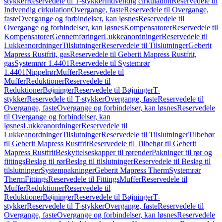
stykker
Reservedele til T-stykker
Indvendig cirkulation
Reservedele til
Indvendig cirkulation
Overgange, faste
Reservedele til Overgange,
faste
Overgange og forbindelser, kan løsnes
Reservedele til
Overgange og forbindelser, kan løsnes
Kompensatorer
Reservedele til
Kompensatorer
Gennemføringer
Lukkeanordninger
Reservedele til
Lukkeanordninger
Tilslutninger
Reservedele til Tilslutninger
Geberit
Mapress Rustfrit, gas
Reservedele til Geberit Mapress Rustfrit,
gas
Systemrør 1.4401
Reservedele til Systemrør
1.4401
Nippelrør
Muffer
Reservedele til
Muffer
Reduktioner
Reservedele til
Reduktioner
Bøjninger
Reservedele til Bøjninger
T-
stykker
Reservedele til T-stykker
Overgange, faste
Reservedele til
Overgange, faste
Overgange og forbindelser, kan løsnes
Reservedele
til Overgange og forbindelser, kan
løsnes
Lukkeanordninger
Reservedele til
Lukkeanordninger
Tilslutninger
Reservedele til Tilslutninger
Tilbehør
til Geberit Mapress Rustfrit
Reservedele til Tilbehør til Geberit
Mapress Rustfrit
Beskyttelseskapper til rørender
Pakninger til rør og
fittings
Beslag til rør
Beslag til tilslutninger
Reservedele til Beslag til
tilslutninger
Systempakninger
Geberit Mapress Therm
Systemrør
Therm
Fittings
Reservedele til Fittings
Muffer
Reservedele til
Muffer
Reduktioner
Reservedele til
Reduktioner
Bøjninger
Reservedele til Bøjninger
T-
stykker
Reservedele til T-stykker
Overgange, faste
Reservedele til
Overgange, faste
Overgange og forbindelser, kan løsnes
Reservedele