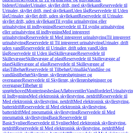
bideter
Urinaler
Urinaler, skyllet drift, med skyllekant
Reservedele til
Urinaler, skyllet drift, med skyllekant
Uden låg
Reservedele til Uden
låg
Urinaler, skyllet drift, uden skyllekant
Reservedele til Urinaler,
skyllet drift, uden skyllekant
Til synlig urinalstyring eller
urinalstyring til indbygning
Reservedele til Til synlig urinalstyring
eller urinalstyring til indbygning
Med integreret
urinalstyring
Reservedele til Med integreret urinalstyring
Til integreret
urinalstyring
Reservedele til Til integreret urinalstyring
Urinaler, drift
uden vand
Reservedele til Urinaler, drift uden vand
Uden
låg
Reservedele til Uden låg
Skillevægge
Reservedele til
Skillevægge
Skillevægge af plast
Reservedele til Skillevægge af
plast
Skillevægge af glas
Reservedele til Skillevægge af
glas
Tilbehør
Reservedele til Tilbehør
Urinallåg
Vandlåse og
vandlåstilbehør
Skyllerør, skyllerørsbøjninger og
overgange
Reservedele til Skyllerør, skyllerørsbøjninger og
overgange
Tilbehør til
sprøjtehoved
Monteringsbeslag
Afløbsventiler
Vandfordeler
Urinalstyri
til Indbygning
Med elektronisk skyllestyring, netdrift
Reservedele til
Med elektronisk skyllestyring, netdrift
Med elektronisk skyllestyring,
batteridrift
Reservedele til Med elektronisk skyllestyring,
batteridrift
Med pneumatisk skyllestyring
Reservedele til Med
pneumatisk skyllestyring
Basic
Reservedele til
Basic
Synlige
Reservedele til Synlige
Med elektronisk skyllestyring,
netdrift
Reservedele til Med elektronisk skyllestyring, netdrift
Med