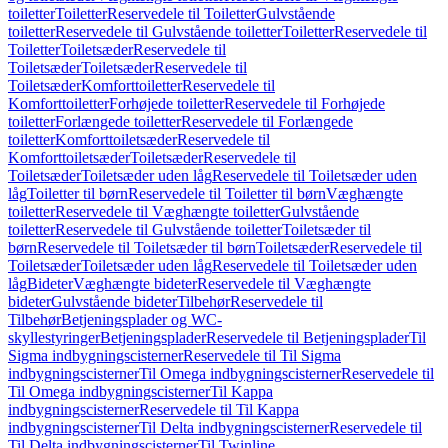
toiletter
Toiletter
Reservedele til Toiletter
Gulvstående
toiletter
Reservedele til Gulvstående toiletter
Toiletter
Reservedele til
Toiletter
Toiletsæder
Reservedele til
Toiletsæder
Toiletsæder
Reservedele til
Toiletsæder
Komforttoiletter
Reservedele til
Komforttoiletter
Forhøjede toiletter
Reservedele til Forhøjede
toiletter
Forlængede toiletter
Reservedele til Forlængede
toiletter
Komforttoiletsæder
Reservedele til
Komforttoiletsæder
Toiletsæder
Reservedele til
Toiletsæder
Toiletsæder uden låg
Reservedele til Toiletsæder uden
låg
Toiletter til børn
Reservedele til Toiletter til børn
Væghængte
toiletter
Reservedele til Væghængte toiletter
Gulvstående
toiletter
Reservedele til Gulvstående toiletter
Toiletsæder til
børn
Reservedele til Toiletsæder til børn
Toiletsæder
Reservedele til
Toiletsæder
Toiletsæder uden låg
Reservedele til Toiletsæder uden
låg
Bideter
Væghængte bideter
Reservedele til Væghængte
bideter
Gulvstående bideter
Tilbehør
Reservedele til
Tilbehør
Betjeningsplader og WC-
skyllestyringer
Betjeningsplader
Reservedele til Betjeningsplader
Til
Sigma indbygningscisterner
Reservedele til Til Sigma
indbygningscisterner
Til Omega indbygningscisterner
Reservedele til
Til Omega indbygningscisterner
Til Kappa
indbygningscisterner
Reservedele til Til Kappa
indbygningscisterner
Til Delta indbygningscisterner
Reservedele til
Til Delta indbygningscisterner
Til Twinline