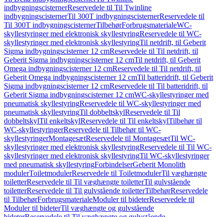
indbygningscisterner
Reservedele til Til Twinline
indbygningscisterner
Til 300T indbygningscisterner
Reservedele til
Til 300T indbygningscisterner
Tilbehør
Forbrugsmateriale
WC-
skyllestyringer med elektronisk skyllestyring
Reservedele til WC-
skyllestyringer med elektronisk skyllestyring
Til netdrift, til Geberit
Sigma indbygningscisterner 12 cm
Reservedele til Til netdrift, til
Geberit Sigma indbygningscisterner 12 cm
Til netdrift, til Geberit
Omega indbygningscisterner 12 cm
Reservedele til Til netdrift, til
Geberit Omega indbygningscisterner 12 cm
Til batteridrift, til Geberit
Sigma indbygningscisterner 12 cm
Reservedele til Til batteridrift, til
Geberit Sigma indbygningscisterner 12 cm
WC-skyllestyringer med
pneumatisk skyllestyring
Reservedele til WC-skyllestyringer med
pneumatisk skyllestyring
Til dobbeltskyl
Reservedele til Til
dobbeltskyl
Til enkeltskyl
Reservedele til Til enkeltskyl
Tilbehør til
WC-skyllestyringer
Reservedele til Tilbehør til WC-
skyllestyringer
Montagesæt
Reservedele til Montagesæt
Til WC-
skyllestyringer med elektronisk skyllestyring
Reservedele til Til WC-
skyllestyringer med elektronisk skyllestyring
Til WC-skyllestyringer
med pneumatisk skyllestyring
Forbindelser
Geberit Monolith
moduler
Toiletmoduler
Reservedele til Toiletmoduler
Til væghængte
toiletter
Reservedele til Til væghængte toiletter
Til gulvstående
toiletter
Reservedele til Til gulvstående toiletter
Tilbehør
Reservedele
til Tilbehør
Forbrugsmateriale
Moduler til bideter
Reservedele til
Moduler til bideter
Til væghængte og gulvstående
bideter
Reservedele til Til væghængte og gulvstående