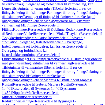
til varmeanlæg
Overgange og forbindelser til varmeanlæg, kan
løsnes
Tilslutninger til varmeanlæg
Tilbehør
Isolering til rør og
fittings
Isolering til tilslutninger
Pakninger til rør og fittings
Pakninger
til tilslutninger
Tætninger til fittings
Afdækninger til rør
Beslag til
rør
Systempakninger
Geberit Mepla
Systemrør ML
Systemrør
varmeanlæg ML
Fittings
Reservedele til
Fittings
Koblinger
Reservedele til Koblinger
Reduktioner
Reservedele
til Reduktioner
Vinkel
Reservedele til Vinkel
T-stykker
Reservedele til
T-stykker
Indvendig cirkulation
Reservedele til Indvendig
cirkulation
Overgange, faste
Reservedele til Overgange,
faste
Overgange og forbindelser, kan løsnes
Reservedele til
Overgange og forbindelser, kan
løsnes
Lukkeanordninger
Reservedele til
Lukkeanordninger
Tilslutninger
Reservedele til Tilslutninger
Fordeler
med gevindsamling
Tilslutninger til varmeanlæg
Reservedele til
Tilslutninger til varmeanlæg
Tilbehør
Isolering til rør og
fittings
Isolering til tilslutninger
Pakninger til rør og fittings
Pakninger
til tilslutninger
Afdækninger til rør
Beslag til
rør
Systempakninger
Geberit Mapress Rustfrit
Geberit Mapress
Rustfrit
Reservedele til Geberit Mapress Rustfrit
Systemrør
1.4401
Reservedele til Systemrør 1.4401
Systemrør
1.4521
Nippelrør
Muffer
Reservedele til
Muffer
Reduktioner
Reservedele til
Reduktioner
Bøjninger
Reservedele til Bøjninger
T-