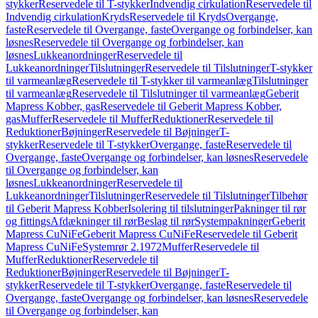
stykker
Reservedele til T-stykker
Indvendig cirkulation
Reservedele til
Indvendig cirkulation
Kryds
Reservedele til Kryds
Overgange,
faste
Reservedele til Overgange, faste
Overgange og forbindelser, kan
løsnes
Reservedele til Overgange og forbindelser, kan
løsnes
Lukkeanordninger
Reservedele til
Lukkeanordninger
Tilslutninger
Reservedele til Tilslutninger
T-stykker
til varmeanlæg
Reservedele til T-stykker til varmeanlæg
Tilslutninger
til varmeanlæg
Reservedele til Tilslutninger til varmeanlæg
Geberit
Mapress Kobber, gas
Reservedele til Geberit Mapress Kobber,
gas
Muffer
Reservedele til Muffer
Reduktioner
Reservedele til
Reduktioner
Bøjninger
Reservedele til Bøjninger
T-
stykker
Reservedele til T-stykker
Overgange, faste
Reservedele til
Overgange, faste
Overgange og forbindelser, kan løsnes
Reservedele
til Overgange og forbindelser, kan
løsnes
Lukkeanordninger
Reservedele til
Lukkeanordninger
Tilslutninger
Reservedele til Tilslutninger
Tilbehør
til Geberit Mapress Kobber
Isolering til tilslutninger
Pakninger til rør
og fittings
Afdækninger til rør
Beslag til rør
Systempakninger
Geberit
Mapress CuNiFe
Geberit Mapress CuNiFe
Reservedele til Geberit
Mapress CuNiFe
Systemrør 2.1972
Muffer
Reservedele til
Muffer
Reduktioner
Reservedele til
Reduktioner
Bøjninger
Reservedele til Bøjninger
T-
stykker
Reservedele til T-stykker
Overgange, faste
Reservedele til
Overgange, faste
Overgange og forbindelser, kan løsnes
Reservedele
til Overgange og forbindelser, kan