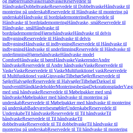
og møbler
Håndvaske
Håndvaske
Reservedele til
Håndvaske
Dobbeltvaske
Reservedele til Dobbeltvaske
Håndvaske til
montering på underskab
Reservedele til Håndvaske til montering på
underskab
Håndvaske til bordplademontering
Reservedele til
Håndvaske til bordplademontering
Håndvaske, små
Reservedele til
Håndvaske, små
Håndvaske til
bordplademontering
Hjørnehåndvaske
Håndvaske til delvis
indbygning
Reservedele til Håndvaske til delvis
indbygning
Håndvaske til indbygning
Reservedele til Håndvaske til
indbygning
Håndvaske til underlimning
Reservedele til Håndvaske til
underlimning
Hjørnehåndvaske
Håndvaske model
Comfort
Håndvaske til børn
Håndvaske
Vaskerender
Andre
håndvaske
Reservedele til Andre håndvaske
Vaske
Reservedele til
Vaske
Vaske
Reservedele til Vaske
Multifunktionel vask
Reservedele
til Multifunktionel vask
Gipsvaske
Tilbehør
Søjler
Reservedele til
Søjler
Halvsøjler
Reservedele til Halvsøjler
Tilbehør
Dæksel til
bundventil
Håndklædeholder
Monteringsbeslag
Dekorationsplader
Vægh
med små håndvaske
Reservedele til Møbelpakker med små
håndvaske
Møbelpakker med håndvaske til montering på
underskab
Reservedele til Møbelpakker med håndvaske til montering
på underskab
Badeværelsesmøbler
Underskabe
Reservedele til
Underskabe
Til håndvaske
Reservedele til Til håndvaske
Til
håndvaske
Reservedele til Til håndvaske
Til
dobbeltvaske
Reservedele til Til dobbeltvaske
Til håndvaske til
montering på underskab
Reservedele til Til håndvaske til montering