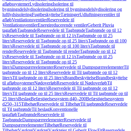
afløbssystemer
Lydisolering
Isolering til
bygningsdelslydisolering
Isolering til bygningsdelslydisolering og
luftlydsisolering
Fugtbeskyttelse
Tætninger
Udluftningsventiler til
afløb
Ventilationsventiler
Reservedele til
Ventilationsventiler
Energireducerende ventiler
Geberit Pluvia
tagafløb
Tagbrønde
Reservedele til Tagbrønde
Tagbrønde op til 12
l/s
Reservedele til Tagbrønde op til 12 l/s
Tagbrønde op til 25
liter/s
Reservedele til Tagbrønde op til 25 liter/s
Tagbrønde op til 100
liter/s
Reservedele til Tagbrønde op til 100 liter/s
Tagbrønde til
render
Reservedele til Tagbrønde til render
Tagbrønde op til 12
l/s
Reservedele til Tagbrønde op til 12 l/s
Tagbrønde op til 25
liter/s
Reservedele til Tagbrønde op til 25
liter/s
Dampspærreelementer
Reservedele til Dampspærreelementer
Til
tagbrønde op til 12 liter/s
Reservedele til Til tagbrønde op til 12
liter/s
Til tagbrønde op til 25 liter/s
Brandbeskyttelse
Brandbeskyttelse
til afløbssystemer
Nødoverløb
Reservedele til Nødoverløb
Til
tagbrønde op til 12 liter/s
Reservedele til Til tagbrønde op til 12
liter/s
Til tagbrønde op til 25 liter/s
Reservedele til Til tagbrønde op til
25 liter/s
Beslag
Befæstigelsessystem d40–200
Befæstigelsessystem
d250–315
Tilbehør
Reservedele til Tilbehør
Til tagbrønde
Reservedele
til Til tagbrønde
Til beslag
Konventionelle
tagafløb
Tagbrønde
Reservedele til
Tagbrønde
Dampspærreelementer
Reservedele til
Dampspærreelementer
Tilbehør
Reservedele til
Tilbehør
Værktøj
Værktøj
Værktøjer til Geberit FlowFit
Reservedele