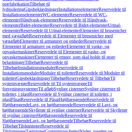
præfabrikation
Tilbehør til
lydisolering
Gipsbeklædninger
Installationselementer
Reservedele til
Installationselementer
WC-elementer
Reservedele til WC-
elementer
Håndvask-elementer
Reservedele til Håndvask-
elementer
Bidet-elementer
Reservedele til Bidet-elementer
Urinal-
elementer
Reservedele til Urinal-elementer
Elementer til brusenicher
med vægafløb
Reservedele til Elementer til brusenicher med
vægafløb
Elementer til armaturer og enheder
Reservedele til
Elementer til armaturer og enheder
Elementer til vaske- og
opvaskemaskiner
Reservedele til Elementer til vaske- og
opvaskemaskiner
Elementer til emner, som skal holde til store
belastninger
Tilbehør
Reservedele til
Tilbehør
Installationsmoduler
Reservedele til
Installationsmoduler
Moduler til toiletter
Reservedele til Moduler til
toiletter
Gipsbeklædninger
Tilbehør
Reservedele til Tilbehør
Til
systemvægge
Reservedele til Til systemvægge
Til
forsyningssystemer
Til afløb
Synlige cisterner
Synlige cisterner til
toiletter, i plast
Reservedele til Synlige cisterner til toiletter, i
plast
Påsat
Reservedele til Påsat
Højthængende
Reservedele til
Højthængende
Lavt- og højthængende
Reservedele til Lavt- og
højthængende
Skyllerør til synlige cisterner
Reservedele til Skyllerør
til synlige cisterner
Højthængende
Reservedele til
Højthængende
Lavt- og højthængende
Tilbehør
Reservedele til
Tilbehør
Tilslutninger
Reservedele til
Tilslutninger
Tætninger
Gummimanchetter
Nipler, rosetter og