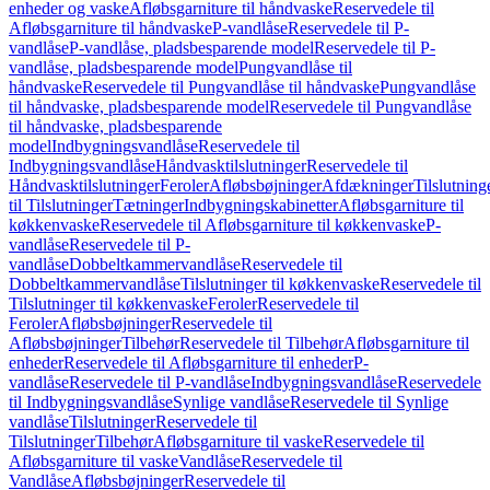
enheder og vaske
Afløbsgarniture til håndvaske
Reservedele til
Afløbsgarniture til håndvaske
P-vandlåse
Reservedele til P-
vandlåse
P-vandlåse, pladsbesparende model
Reservedele til P-
vandlåse, pladsbesparende model
Pungvandlåse til
håndvaske
Reservedele til Pungvandlåse til håndvaske
Pungvandlåse
til håndvaske, pladsbesparende model
Reservedele til Pungvandlåse
til håndvaske, pladsbesparende
model
Indbygningsvandlåse
Reservedele til
Indbygningsvandlåse
Håndvasktilslutninger
Reservedele til
Håndvasktilslutninger
Feroler
Afløbsbøjninger
Afdækninger
Tilslutning
til Tilslutninger
Tætninger
Indbygningskabinetter
Afløbsgarniture til
køkkenvaske
Reservedele til Afløbsgarniture til køkkenvaske
P-
vandlåse
Reservedele til P-
vandlåse
Dobbeltkammervandlåse
Reservedele til
Dobbeltkammervandlåse
Tilslutninger til køkkenvaske
Reservedele til
Tilslutninger til køkkenvaske
Feroler
Reservedele til
Feroler
Afløbsbøjninger
Reservedele til
Afløbsbøjninger
Tilbehør
Reservedele til Tilbehør
Afløbsgarniture til
enheder
Reservedele til Afløbsgarniture til enheder
P-
vandlåse
Reservedele til P-vandlåse
Indbygningsvandlåse
Reservedele
til Indbygningsvandlåse
Synlige vandlåse
Reservedele til Synlige
vandlåse
Tilslutninger
Reservedele til
Tilslutninger
Tilbehør
Afløbsgarniture til vaske
Reservedele til
Afløbsgarniture til vaske
Vandlåse
Reservedele til
Vandlåse
Afløbsbøjninger
Reservedele til