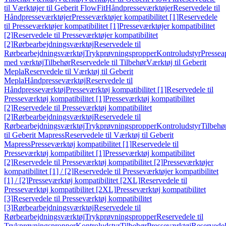
til Værktøjer til Geberit FlowFit
Håndpresseværktøjer
Reservedele til
Håndpresseværktøjer
Presseværktøjer kompatibilitet [1]
Reservedele
til Presseværktøjer kompatibilitet [1]
Presseværktøjer kompatibilitet
[2]
Reservedele til Presseværktøjer kompatibilitet
[2]
Rørbearbejdningsværktøj
Reservedele til
Rørbearbejdningsværktøj
Trykprøvningspropper
Kontroludstyr
Pressea
med værktøj
Tilbehør
Reservedele til Tilbehør
Værktøj til Geberit
Mepla
Reservedele til Værktøj til Geberit
Mepla
Håndpresseværktøj
Reservedele til
Håndpresseværktøj
Presseværktøj kompatibilitet [1]
Reservedele til
Presseværktøj kompatibilitet [1]
Presseværktøj kompatibilitet
[2]
Reservedele til Presseværktøj kompatibilitet
[2]
Rørbearbejdningsværktøj
Reservedele til
Rørbearbejdningsværktøj
Trykprøvningspropper
Kontroludstyr
Tilbehø
til Geberit Mapress
Reservedele til Værktøj til Geberit
Mapress
Presseværktøj kompatibilitet [1]
Reservedele til
Presseværktøj kompatibilitet [1]
Presseværktøj kompatibilitet
[2]
Reservedele til Presseværktøj kompatibilitet [2]
Presseværktøjer
kompatibilitet [1] / [2]
Reservedele til Presseværktøjer kompatibilitet
[1] / [2]
Presseværktøj kompatibilitet [2XL]
Reservedele til
Presseværktøj kompatibilitet [2XL]
Presseværktøj kompatibilitet
[3]
Reservedele til Presseværktøj kompatibilitet
[3]
Rørbearbejdningsværktøj
Reservedele til
Rørbearbejdningsværktøj
Trykprøvningspropper
Reservedele til
Trykprøvningspropper
Kontroludstyr
Tilbehør
Presseværktøj
Reservede