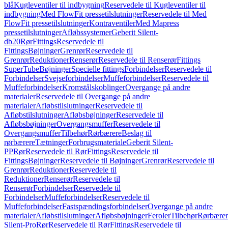
blå
Kugleventiler til indbygning
Reservedele til Kugleventiler til
indbygning
Med FlowFit pressetilslutninger
Reservedele til Med
FlowFit pressetilslutninger
Kontraventiler
Med Mapress
pressetilslutninger
Afløbssystemer
Geberit Silent-
db20
Rør
Fittings
Reservedele til
Fittings
Bøjninger
Grenrør
Reservedele til
Grenrør
Reduktioner
Renserør
Reservedele til Renserør
Fittings
SuperTube
Bøjninger
Specielle fittings
Forbindelser
Reservedele til
Forbindelser
Svejseforbindelser
Muffeforbindelser
Reservedele til
Muffeforbindelser
Kromstålskoblinger
Overgange på andre
materialer
Reservedele til Overgange på andre
materialer
Afløbstilslutninger
Reservedele til
Afløbstilslutninger
Afløbsbøjninger
Reservedele til
Afløbsbøjninger
Overgangsmuffer
Reservedele til
Overgangsmuffer
Tilbehør
Rørbærere
Beslag til
rørbærere
Tætninger
Forbrugsmateriale
Geberit Silent-
PP
Rør
Reservedele til Rør
Fittings
Reservedele til
Fittings
Bøjninger
Reservedele til Bøjninger
Grenrør
Reservedele til
Grenrør
Reduktioner
Reservedele til
Reduktioner
Renserør
Reservedele til
Renserør
Forbindelser
Reservedele til
Forbindelser
Muffeforbindelser
Reservedele til
Muffeforbindelser
Fastspændingsforbindelser
Overgange på andre
materialer
Afløbstilslutninger
Afløbsbøjninger
Feroler
Tilbehør
Rørbærer
Silent-Pro
Rør
Reservedele til Rør
Fittings
Reservedele til