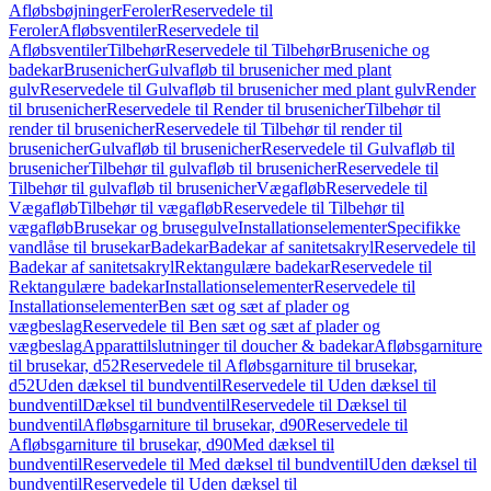
Afløbsbøjninger
Feroler
Reservedele til
Feroler
Afløbsventiler
Reservedele til
Afløbsventiler
Tilbehør
Reservedele til Tilbehør
Bruseniche og
badekar
Brusenicher
Gulvafløb til brusenicher med plant
gulv
Reservedele til Gulvafløb til brusenicher med plant gulv
Render
til brusenicher
Reservedele til Render til brusenicher
Tilbehør til
render til brusenicher
Reservedele til Tilbehør til render til
brusenicher
Gulvafløb til brusenicher
Reservedele til Gulvafløb til
brusenicher
Tilbehør til gulvafløb til brusenicher
Reservedele til
Tilbehør til gulvafløb til brusenicher
Vægafløb
Reservedele til
Vægafløb
Tilbehør til vægafløb
Reservedele til Tilbehør til
vægafløb
Brusekar og brusegulve
Installationselementer
Specifikke
vandlåse til brusekar
Badekar
Badekar af sanitetsakryl
Reservedele til
Badekar af sanitetsakryl
Rektangulære badekar
Reservedele til
Rektangulære badekar
Installationselementer
Reservedele til
Installationselementer
Ben sæt og sæt af plader og
vægbeslag
Reservedele til Ben sæt og sæt af plader og
vægbeslag
Apparattilslutninger til doucher & badekar
Afløbsgarniture
til brusekar, d52
Reservedele til Afløbsgarniture til brusekar,
d52
Uden dæksel til bundventil
Reservedele til Uden dæksel til
bundventil
Dæksel til bundventil
Reservedele til Dæksel til
bundventil
Afløbsgarniture til brusekar, d90
Reservedele til
Afløbsgarniture til brusekar, d90
Med dæksel til
bundventil
Reservedele til Med dæksel til bundventil
Uden dæksel til
bundventil
Reservedele til Uden dæksel til