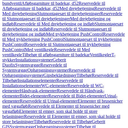
bundventil
Afløbsgarniture til badekar, d52
Reservedele til
Afløbsgarniture til badekar, d52
Med drejebetjening
Reservedele til
Med drejebetjening
Slutmontagesæt til drejebetjeninger
Reservedele
til Slutmontagesæt til drejebetjeninger
Med drejebetjening og
indløb
Reservedele til Med drejebetjening og indløb
Slutmontagesæt
til drejebetjening og indløb
Reservedele til Slutmontagesæt til
drejebetjening og indløb
Med trykbetjening PushControl
Reservedele
til Med trykbetjening PushControl
Slutmontagesæt til trykbetjening
PushControl
Reservedele til Slutmontagesæt til trykbetjening
PushControl
Med ventilkegle
Reservedele til Med
ventilkegle
Tilbehør til afløbsgarniture til badekar
Ventilkegler
T-
stykker
Installationssystemer
Geberit
Duofix
Systemvægge
Reservedele til
Systemvægge
Ophængningssystemer
Reservedele til
Ophængningssystemer
Gipsbeklædninger
Tilbehør
Reservedele til
Tilbehør
Installationselementer
Reservedele til
Installationselementer
WC-elementer
Reservedele til WC-
elementer
Håndvask-elementer
Reservedele til Håndvask-
elementer
Bidet-elementer
Reservedele til Bidet-elementer
Urinal-
elementer
Reservedele til Urinal-elementer
Elementer til brusenicher
med vægafløb
Reservedele til Elementer til brusenicher med
vægafløb
Elementer til emner, som skal holde til store
belastninger
Reservedele til Elementer til emner, som skal holde til
store belastninger
Tilbehør
Reservedele til Tilbehør
Geberit
GIS
Systemvægge
Ophængningssystemer
Tilbehør til