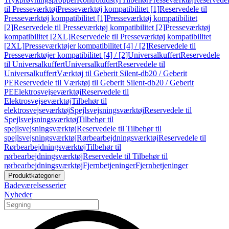
til Presseværktøj
Presseværktøj kompatibilitet [1]
Reservedele til
Presseværktøj kompatibilitet [1]
Presseværktøj kompatibilitet
[2]
Reservedele til Presseværktøj kompatibilitet [2]
Presseværktøj
kompatibilitet [2XL]
Reservedele til Presseværktøj kompatibilitet
[2XL]
Presseværktøjer kompatibilitet [4] / [2]
Reservedele til
Presseværktøjer kompatibilitet [4] / [2]
Universalkuffert
Reservedele
til Universalkuffert
Universalkuffert
Reservedele til
Universalkuffert
Værktøj til Geberit Silent-db20 / Geberit
PE
Reservedele til Værktøj til Geberit Silent-db20 / Geberit
PE
Elektrosvejseværktøj
Reservedele til
Elektrosvejseværktøj
Tilbehør til
elektrosvejseværktøj
Spejlsvejsningsværktøj
Reservedele til
Spejlsvejsningsværktøj
Tilbehør til
spejlsvejsningsværktøj
Reservedele til Tilbehør til
spejlsvejsningsværktøj
Rørbearbejdningsværktøj
Reservedele til
Rørbearbejdningsværktøj
Tilbehør til
rørbearbejdningsværktøj
Reservedele til Tilbehør til
rørbearbejdningsværktøj
Fjernbetjeninger
Fjernbetjeninger
Produktkategorier
Badeværelsesserier
Nyheder