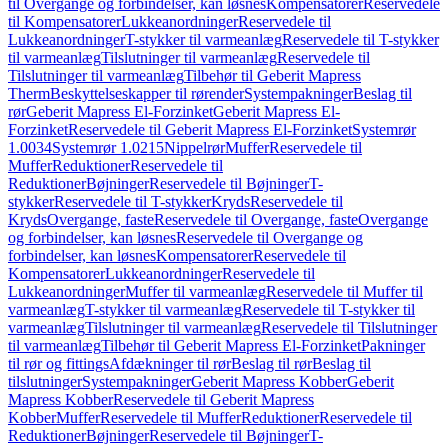
til Overgange og forbindelser, kan løsnes
Kompensatorer
Reservedele
til Kompensatorer
Lukkeanordninger
Reservedele til
Lukkeanordninger
T-stykker til varmeanlæg
Reservedele til T-stykker
til varmeanlæg
Tilslutninger til varmeanlæg
Reservedele til
Tilslutninger til varmeanlæg
Tilbehør til Geberit Mapress
Therm
Beskyttelseskapper til rørender
Systempakninger
Beslag til
rør
Geberit Mapress El-Forzinket
Geberit Mapress El-
Forzinket
Reservedele til Geberit Mapress El-Forzinket
Systemrør
1.0034
Systemrør 1.0215
Nippelrør
Muffer
Reservedele til
Muffer
Reduktioner
Reservedele til
Reduktioner
Bøjninger
Reservedele til Bøjninger
T-
stykker
Reservedele til T-stykker
Kryds
Reservedele til
Kryds
Overgange, faste
Reservedele til Overgange, faste
Overgange
og forbindelser, kan løsnes
Reservedele til Overgange og
forbindelser, kan løsnes
Kompensatorer
Reservedele til
Kompensatorer
Lukkeanordninger
Reservedele til
Lukkeanordninger
Muffer til varmeanlæg
Reservedele til Muffer til
varmeanlæg
T-stykker til varmeanlæg
Reservedele til T-stykker til
varmeanlæg
Tilslutninger til varmeanlæg
Reservedele til Tilslutninger
til varmeanlæg
Tilbehør til Geberit Mapress El-Forzinket
Pakninger
til rør og fittings
Afdækninger til rør
Beslag til rør
Beslag til
tilslutninger
Systempakninger
Geberit Mapress Kobber
Geberit
Mapress Kobber
Reservedele til Geberit Mapress
Kobber
Muffer
Reservedele til Muffer
Reduktioner
Reservedele til
Reduktioner
Bøjninger
Reservedele til Bøjninger
T-