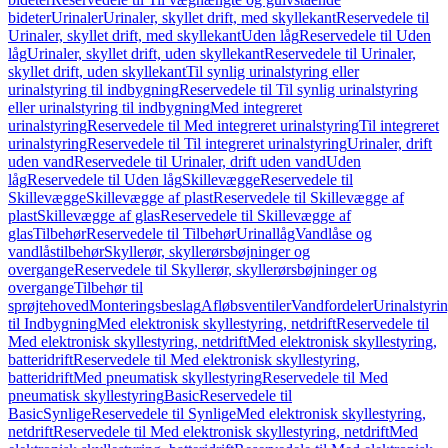
bideter
Urinaler
Urinaler, skyllet drift, med skyllekant
Reservedele til
Urinaler, skyllet drift, med skyllekant
Uden låg
Reservedele til Uden
låg
Urinaler, skyllet drift, uden skyllekant
Reservedele til Urinaler,
skyllet drift, uden skyllekant
Til synlig urinalstyring eller
urinalstyring til indbygning
Reservedele til Til synlig urinalstyring
eller urinalstyring til indbygning
Med integreret
urinalstyring
Reservedele til Med integreret urinalstyring
Til integreret
urinalstyring
Reservedele til Til integreret urinalstyring
Urinaler, drift
uden vand
Reservedele til Urinaler, drift uden vand
Uden
låg
Reservedele til Uden låg
Skillevægge
Reservedele til
Skillevægge
Skillevægge af plast
Reservedele til Skillevægge af
plast
Skillevægge af glas
Reservedele til Skillevægge af
glas
Tilbehør
Reservedele til Tilbehør
Urinallåg
Vandlåse og
vandlåstilbehør
Skyllerør, skyllerørsbøjninger og
overgange
Reservedele til Skyllerør, skyllerørsbøjninger og
overgange
Tilbehør til
sprøjtehoved
Monteringsbeslag
Afløbsventiler
Vandfordeler
Urinalstyri
til Indbygning
Med elektronisk skyllestyring, netdrift
Reservedele til
Med elektronisk skyllestyring, netdrift
Med elektronisk skyllestyring,
batteridrift
Reservedele til Med elektronisk skyllestyring,
batteridrift
Med pneumatisk skyllestyring
Reservedele til Med
pneumatisk skyllestyring
Basic
Reservedele til
Basic
Synlige
Reservedele til Synlige
Med elektronisk skyllestyring,
netdrift
Reservedele til Med elektronisk skyllestyring, netdrift
Med