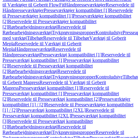
til Værktøjer til Geberit FlowFit
Håndpresseværktøjer
Reservedele til
Håndpresseværktøjer
Presseværktøjer kompatibilitet [1]
Reservedele
til Presseværktøjer kompatibilitet [1]
Presseværktøjer kompatibilitet
[2]
Reservedele til Presseværktøjer kompatibilitet
[2]
Rørbearbejdningsværktøj
Reservedele til
Rørbearbejdningsværktøj
Trykprøvningspropper
Kontroludstyr
Pressea
med værktøj
Tilbehør
Reservedele til Tilbehør
Værktøj til Geberit
Mepla
Reservedele til Værktøj til Geberit
Mepla
Håndpresseværktøj
Reservedele til
Håndpresseværktøj
Presseværktøj kompatibilitet [1]
Reservedele til
Presseværktøj kompatibilitet [1]
Presseværktøj kompatibilitet
[2]
Reservedele til Presseværktøj kompatibilitet
[2]
Rørbearbejdningsværktøj
Reservedele til
Rørbearbejdningsværktøj
Trykprøvningspropper
Kontroludstyr
Tilbehø
til Geberit Mapress
Reservedele til Værktøj til Geberit
Mapress
Presseværktøj kompatibilitet [1]
Reservedele til
Presseværktøj kompatibilitet [1]
Presseværktøj kompatibilitet
[2]
Reservedele til Presseværktøj kompatibilitet [2]
Presseværktøjer
kompatibilitet [1] / [2]
Reservedele til Presseværktøjer kompatibilitet
[1] / [2]
Presseværktøj kompatibilitet [2XL]
Reservedele til
Presseværktøj kompatibilitet [2XL]
Presseværktøj kompatibilitet
[3]
Reservedele til Presseværktøj kompatibilitet
[3]
Rørbearbejdningsværktøj
Reservedele til
Rørbearbejdningsværktøj
Trykprøvningspropper
Reservedele til
Trykprøvningspropper
Kontroludstyr
Tilbehør
Presseværktøj
Reservede