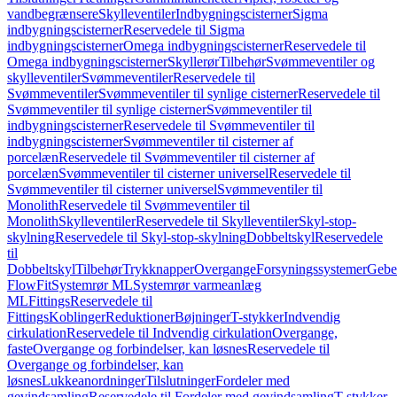
vandbegrænsere
Skylleventiler
Indbygningscisterner
Sigma
indbygningscisterner
Reservedele til Sigma
indbygningscisterner
Omega indbygningscisterner
Reservedele til
Omega indbygningscisterner
Skyllerør
Tilbehør
Svømmeventiler og
skylleventiler
Svømmeventiler
Reservedele til
Svømmeventiler
Svømmeventiler til synlige cisterner
Reservedele til
Svømmeventiler til synlige cisterner
Svømmeventiler til
indbygningscisterner
Reservedele til Svømmeventiler til
indbygningscisterner
Svømmeventiler til cisterner af
porcelæn
Reservedele til Svømmeventiler til cisterner af
porcelæn
Svømmeventiler til cisterner universel
Reservedele til
Svømmeventiler til cisterner universel
Svømmeventiler til
Monolith
Reservedele til Svømmeventiler til
Monolith
Skylleventiler
Reservedele til Skylleventiler
Skyl-stop-
skylning
Reservedele til Skyl-stop-skylning
Dobbeltskyl
Reservedele
til
Dobbeltskyl
Tilbehør
Trykknapper
Overgange
Forsyningssystemer
Geber
FlowFit
Systemrør ML
Systemrør varmeanlæg
ML
Fittings
Reservedele til
Fittings
Koblinger
Reduktioner
Bøjninger
T-stykker
Indvendig
cirkulation
Reservedele til Indvendig cirkulation
Overgange,
faste
Overgange og forbindelser, kan løsnes
Reservedele til
Overgange og forbindelser, kan
løsnes
Lukkeanordninger
Tilslutninger
Fordeler med
gevindsamling
Reservedele til Fordeler med gevindsamling
T-stykker