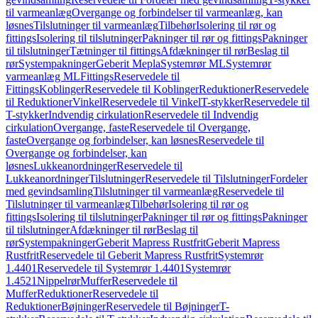
til varmeanlæg
Overgange og forbindelser til varmeanlæg, kan
løsnes
Tilslutninger til varmeanlæg
Tilbehør
Isolering til rør og
fittings
Isolering til tilslutninger
Pakninger til rør og fittings
Pakninger
til tilslutninger
Tætninger til fittings
Afdækninger til rør
Beslag til
rør
Systempakninger
Geberit Mepla
Systemrør ML
Systemrør
varmeanlæg ML
Fittings
Reservedele til
Fittings
Koblinger
Reservedele til Koblinger
Reduktioner
Reservedele
til Reduktioner
Vinkel
Reservedele til Vinkel
T-stykker
Reservedele til
T-stykker
Indvendig cirkulation
Reservedele til Indvendig
cirkulation
Overgange, faste
Reservedele til Overgange,
faste
Overgange og forbindelser, kan løsnes
Reservedele til
Overgange og forbindelser, kan
løsnes
Lukkeanordninger
Reservedele til
Lukkeanordninger
Tilslutninger
Reservedele til Tilslutninger
Fordeler
med gevindsamling
Tilslutninger til varmeanlæg
Reservedele til
Tilslutninger til varmeanlæg
Tilbehør
Isolering til rør og
fittings
Isolering til tilslutninger
Pakninger til rør og fittings
Pakninger
til tilslutninger
Afdækninger til rør
Beslag til
rør
Systempakninger
Geberit Mapress Rustfrit
Geberit Mapress
Rustfrit
Reservedele til Geberit Mapress Rustfrit
Systemrør
1.4401
Reservedele til Systemrør 1.4401
Systemrør
1.4521
Nippelrør
Muffer
Reservedele til
Muffer
Reduktioner
Reservedele til
Reduktioner
Bøjninger
Reservedele til Bøjninger
T-