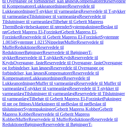
til Overgange og forbindelser, kan løsnes
Kompensatorer
Reservedele
til Kompensatorer
Lukkeanordninger
Reservedele til
Lukkeanordninger
T-stykker til varmeanlæg
Reservedele til T-stykker
til varmeanlæg
Tilslutninger til varmeanlæg
Reservedele til
Tilslutninger til varmeanlæg
Tilbehør til Geberit Mapress
Therm
Beskyttelseskapper til rørender
Systempakninger
Beslag til
rør
Geberit Mapress El-Forzinket
Geberit Mapress El-
Forzinket
Reservedele til Geberit Mapress El-Forzinket
Systemrør
1.0034
Systemrør 1.0215
Nippelrør
Muffer
Reservedele til
Muffer
Reduktioner
Reservedele til
Reduktioner
Bøjninger
Reservedele til Bøjninger
T-
stykker
Reservedele til T-stykker
Kryds
Reservedele til
Kryds
Overgange, faste
Reservedele til Overgange, faste
Overgange
og forbindelser, kan løsnes
Reservedele til Overgange og
forbindelser, kan løsnes
Kompensatorer
Reservedele til
Kompensatorer
Lukkeanordninger
Reservedele til
Lukkeanordninger
Muffer til varmeanlæg
Reservedele til Muffer til
varmeanlæg
T-stykker til varmeanlæg
Reservedele til T-stykker til
varmeanlæg
Tilslutninger til varmeanlæg
Reservedele til Tilslutninger
til varmeanlæg
Tilbehør til Geberit Mapress El-Forzinket
Pakninger
til rør og fittings
Afdækninger til rør
Beslag til rør
Beslag til
tilslutninger
Systempakninger
Geberit Mapress Kobber
Geberit
Mapress Kobber
Reservedele til Geberit Mapress
Kobber
Muffer
Reservedele til Muffer
Reduktioner
Reservedele til
Reduktioner
Bøjninger
Reservedele til Bøjninger
T-