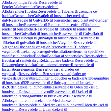
Afløbsbøjninger
Feroler
Reservedele til
Feroler
Afløbsventiler
Reservedele til
Afløbsventiler
Tilbehør
Reservedele til Tilbehør
Bruseniche og
badekar
Brusenicher
Gulvafløb til brusenicher med plant
gulv
Reservedele til Gulvafløb til brusenicher med plant gulv
Render
til brusenicher
Reservedele til Render til brusenicher
Tilbehør til
render til brusenicher
Reservedele til Tilbehør til render til
brusenicher
Gulvafløb til brusenicher
Reservedele til Gulvafløb til
brusenicher
Tilbehør til gulvafløb til brusenicher
Reservedele til
Tilbehør til gulvafløb til brusenicher
Vægafløb
Reservedele til
Vægafløb
Tilbehør til vægafløb
Reservedele til Tilbehør til
vægafløb
Brusekar og brusegulve
Installationselementer
Specifikke
vandlåse til brusekar
Badekar
Badekar af sanitetsakryl
Reservedele til
Badekar af sanitetsakryl
Rektangulære badekar
Reservedele til
Rektangulære badekar
Installationselementer
Reservedele til
Installationselementer
Ben sæt og sæt af plader og
vægbeslag
Reservedele til Ben sæt og sæt af plader og
vægbeslag
Apparattilslutninger til doucher & badekar
Afløbsgarniture
til brusekar, d52
Reservedele til Afløbsgarniture til brusekar,
d52
Uden dæksel til bundventil
Reservedele til Uden dæksel til
bundventil
Dæksel til bundventil
Reservedele til Dæksel til
bundventil
Afløbsgarniture til brusekar, d90
Reservedele til
Afløbsgarniture til brusekar, d90
Med dæksel til
bundventil
Reservedele til Med dæksel til bundventil
Uden dæksel til
bundventil
Reservedele til Uden dæksel til