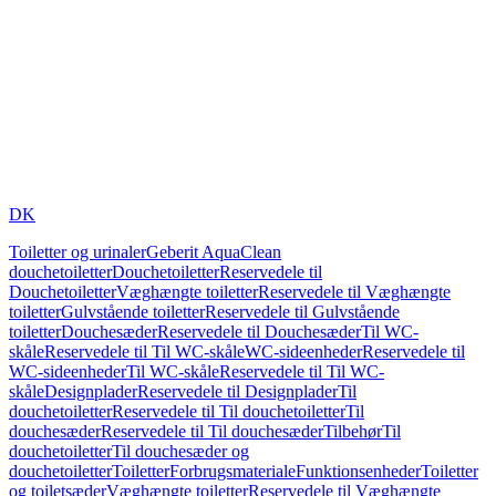
DK
Toiletter og urinaler
Geberit AquaClean
douchetoiletter
Douchetoiletter
Reservedele til
Douchetoiletter
Væghængte toiletter
Reservedele til Væghængte
toiletter
Gulvstående toiletter
Reservedele til Gulvstående
toiletter
Douchesæder
Reservedele til Douchesæder
Til WC-
skåle
Reservedele til Til WC-skåle
WC-sideenheder
Reservedele til
WC-sideenheder
Til WC-skåle
Reservedele til Til WC-
skåle
Designplader
Reservedele til Designplader
Til
douchetoiletter
Reservedele til Til douchetoiletter
Til
douchesæder
Reservedele til Til douchesæder
Tilbehør
Til
douchetoiletter
Til douchesæder og
douchetoiletter
Toiletter
Forbrugsmateriale
Funktionsenheder
Toiletter
og toiletsæder
Væghængte toiletter
Reservedele til Væghængte