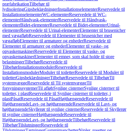
præfabrikation
Tilbehør til
lydisolering
Gipsbeklædninger
Installationselementer
Reservedele til
Installationselementer
WC-elementer
Reservedele til WC-
elementer
Håndvask-elementer
Reservedele til Håndvask-
elementer
Bidet-elementer
Reservedele til Bidet-elementer
Urinal-
elementer
Reservedele til Urinal-elementer
Elementer til brusenicher
med vægafløb
Reservedele til Elementer til brusenicher med
vægafløb
Elementer til armaturer og enheder
Reservedele til
Elementer til armaturer og enheder
Elementer til vaske- og
opvaskemaskiner
Reservedele til Elementer til vaske- og
opvaskemaskiner
Elementer til emner, som skal holde til store
belastninger
Tilbehør
Reservedele til
Tilbehør
Installationsmoduler
Reservedele til
Installationsmoduler
Moduler til toiletter
Reservedele til Moduler til
toiletter
Gipsbeklædninger
Tilbehør
Reservedele til Tilbehør
Til
systemvægge
Reservedele til Til systemvægge
Til
forsyningssystemer
Til afløb
Synlige cisterner
Synlige cisterner til
toiletter, i plast
Reservedele til Synlige cisterner til toiletter, i
plast
Påsat
Reservedele til Påsat
Højthængende
Reservedele til
Højthængende
Lavt- og højthængende
Reservedele til Lavt- og
højthængende
Skyllerør til synlige cisterner
Reservedele til Skyllerør
til synlige cisterner
Højthængende
Reservedele til
Højthængende
Lavt- og højthængende
Tilbehør
Reservedele til
Tilbehør
Tilslutninger
Reservedele til
Tilslutninger
Tætninger
Gummimanchetter
Nipler, rosetter og