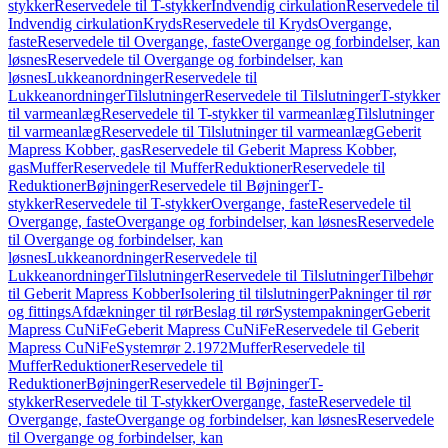
stykker
Reservedele til T-stykker
Indvendig cirkulation
Reservedele til
Indvendig cirkulation
Kryds
Reservedele til Kryds
Overgange,
faste
Reservedele til Overgange, faste
Overgange og forbindelser, kan
løsnes
Reservedele til Overgange og forbindelser, kan
løsnes
Lukkeanordninger
Reservedele til
Lukkeanordninger
Tilslutninger
Reservedele til Tilslutninger
T-stykker
til varmeanlæg
Reservedele til T-stykker til varmeanlæg
Tilslutninger
til varmeanlæg
Reservedele til Tilslutninger til varmeanlæg
Geberit
Mapress Kobber, gas
Reservedele til Geberit Mapress Kobber,
gas
Muffer
Reservedele til Muffer
Reduktioner
Reservedele til
Reduktioner
Bøjninger
Reservedele til Bøjninger
T-
stykker
Reservedele til T-stykker
Overgange, faste
Reservedele til
Overgange, faste
Overgange og forbindelser, kan løsnes
Reservedele
til Overgange og forbindelser, kan
løsnes
Lukkeanordninger
Reservedele til
Lukkeanordninger
Tilslutninger
Reservedele til Tilslutninger
Tilbehør
til Geberit Mapress Kobber
Isolering til tilslutninger
Pakninger til rør
og fittings
Afdækninger til rør
Beslag til rør
Systempakninger
Geberit
Mapress CuNiFe
Geberit Mapress CuNiFe
Reservedele til Geberit
Mapress CuNiFe
Systemrør 2.1972
Muffer
Reservedele til
Muffer
Reduktioner
Reservedele til
Reduktioner
Bøjninger
Reservedele til Bøjninger
T-
stykker
Reservedele til T-stykker
Overgange, faste
Reservedele til
Overgange, faste
Overgange og forbindelser, kan løsnes
Reservedele
til Overgange og forbindelser, kan