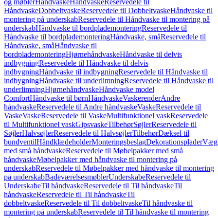
og møbler
Håndvaske
Håndvaske
Reservedele til
Håndvaske
Dobbeltvaske
Reservedele til Dobbeltvaske
Håndvaske til
montering på underskab
Reservedele til Håndvaske til montering på
underskab
Håndvaske til bordplademontering
Reservedele til
Håndvaske til bordplademontering
Håndvaske, små
Reservedele til
Håndvaske, små
Håndvaske til
bordplademontering
Hjørnehåndvaske
Håndvaske til delvis
indbygning
Reservedele til Håndvaske til delvis
indbygning
Håndvaske til indbygning
Reservedele til Håndvaske til
indbygning
Håndvaske til underlimning
Reservedele til Håndvaske til
underlimning
Hjørnehåndvaske
Håndvaske model
Comfort
Håndvaske til børn
Håndvaske
Vaskerender
Andre
håndvaske
Reservedele til Andre håndvaske
Vaske
Reservedele til
Vaske
Vaske
Reservedele til Vaske
Multifunktionel vask
Reservedele
til Multifunktionel vask
Gipsvaske
Tilbehør
Søjler
Reservedele til
Søjler
Halvsøjler
Reservedele til Halvsøjler
Tilbehør
Dæksel til
bundventil
Håndklædeholder
Monteringsbeslag
Dekorationsplader
Vægh
med små håndvaske
Reservedele til Møbelpakker med små
håndvaske
Møbelpakker med håndvaske til montering på
underskab
Reservedele til Møbelpakker med håndvaske til montering
på underskab
Badeværelsesmøbler
Underskabe
Reservedele til
Underskabe
Til håndvaske
Reservedele til Til håndvaske
Til
håndvaske
Reservedele til Til håndvaske
Til
dobbeltvaske
Reservedele til Til dobbeltvaske
Til håndvaske til
montering på underskab
Reservedele til Til håndvaske til montering