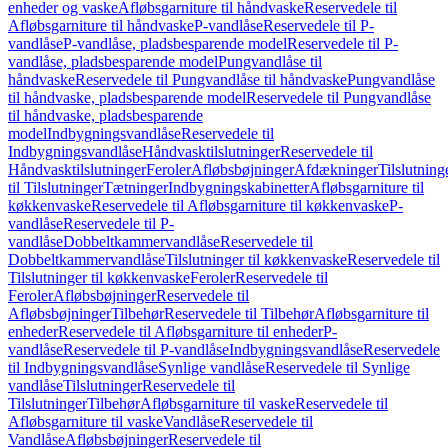
enheder og vaske
Afløbsgarniture til håndvaske
Reservedele til
Afløbsgarniture til håndvaske
P-vandlåse
Reservedele til P-
vandlåse
P-vandlåse, pladsbesparende model
Reservedele til P-
vandlåse, pladsbesparende model
Pungvandlåse til
håndvaske
Reservedele til Pungvandlåse til håndvaske
Pungvandlåse
til håndvaske, pladsbesparende model
Reservedele til Pungvandlåse
til håndvaske, pladsbesparende
model
Indbygningsvandlåse
Reservedele til
Indbygningsvandlåse
Håndvasktilslutninger
Reservedele til
Håndvasktilslutninger
Feroler
Afløbsbøjninger
Afdækninger
Tilslutning
til Tilslutninger
Tætninger
Indbygningskabinetter
Afløbsgarniture til
køkkenvaske
Reservedele til Afløbsgarniture til køkkenvaske
P-
vandlåse
Reservedele til P-
vandlåse
Dobbeltkammervandlåse
Reservedele til
Dobbeltkammervandlåse
Tilslutninger til køkkenvaske
Reservedele til
Tilslutninger til køkkenvaske
Feroler
Reservedele til
Feroler
Afløbsbøjninger
Reservedele til
Afløbsbøjninger
Tilbehør
Reservedele til Tilbehør
Afløbsgarniture til
enheder
Reservedele til Afløbsgarniture til enheder
P-
vandlåse
Reservedele til P-vandlåse
Indbygningsvandlåse
Reservedele
til Indbygningsvandlåse
Synlige vandlåse
Reservedele til Synlige
vandlåse
Tilslutninger
Reservedele til
Tilslutninger
Tilbehør
Afløbsgarniture til vaske
Reservedele til
Afløbsgarniture til vaske
Vandlåse
Reservedele til
Vandlåse
Afløbsbøjninger
Reservedele til