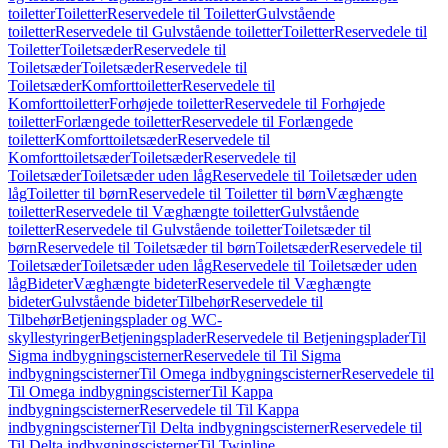
toiletter
Toiletter
Reservedele til Toiletter
Gulvstående
toiletter
Reservedele til Gulvstående toiletter
Toiletter
Reservedele til
Toiletter
Toiletsæder
Reservedele til
Toiletsæder
Toiletsæder
Reservedele til
Toiletsæder
Komforttoiletter
Reservedele til
Komforttoiletter
Forhøjede toiletter
Reservedele til Forhøjede
toiletter
Forlængede toiletter
Reservedele til Forlængede
toiletter
Komforttoiletsæder
Reservedele til
Komforttoiletsæder
Toiletsæder
Reservedele til
Toiletsæder
Toiletsæder uden låg
Reservedele til Toiletsæder uden
låg
Toiletter til børn
Reservedele til Toiletter til børn
Væghængte
toiletter
Reservedele til Væghængte toiletter
Gulvstående
toiletter
Reservedele til Gulvstående toiletter
Toiletsæder til
børn
Reservedele til Toiletsæder til børn
Toiletsæder
Reservedele til
Toiletsæder
Toiletsæder uden låg
Reservedele til Toiletsæder uden
låg
Bideter
Væghængte bideter
Reservedele til Væghængte
bideter
Gulvstående bideter
Tilbehør
Reservedele til
Tilbehør
Betjeningsplader og WC-
skyllestyringer
Betjeningsplader
Reservedele til Betjeningsplader
Til
Sigma indbygningscisterner
Reservedele til Til Sigma
indbygningscisterner
Til Omega indbygningscisterner
Reservedele til
Til Omega indbygningscisterner
Til Kappa
indbygningscisterner
Reservedele til Til Kappa
indbygningscisterner
Til Delta indbygningscisterner
Reservedele til
Til Delta indbygningscisterner
Til Twinline