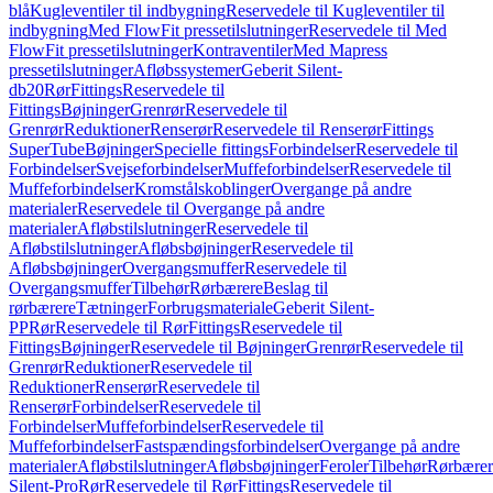
blå
Kugleventiler til indbygning
Reservedele til Kugleventiler til
indbygning
Med FlowFit pressetilslutninger
Reservedele til Med
FlowFit pressetilslutninger
Kontraventiler
Med Mapress
pressetilslutninger
Afløbssystemer
Geberit Silent-
db20
Rør
Fittings
Reservedele til
Fittings
Bøjninger
Grenrør
Reservedele til
Grenrør
Reduktioner
Renserør
Reservedele til Renserør
Fittings
SuperTube
Bøjninger
Specielle fittings
Forbindelser
Reservedele til
Forbindelser
Svejseforbindelser
Muffeforbindelser
Reservedele til
Muffeforbindelser
Kromstålskoblinger
Overgange på andre
materialer
Reservedele til Overgange på andre
materialer
Afløbstilslutninger
Reservedele til
Afløbstilslutninger
Afløbsbøjninger
Reservedele til
Afløbsbøjninger
Overgangsmuffer
Reservedele til
Overgangsmuffer
Tilbehør
Rørbærere
Beslag til
rørbærere
Tætninger
Forbrugsmateriale
Geberit Silent-
PP
Rør
Reservedele til Rør
Fittings
Reservedele til
Fittings
Bøjninger
Reservedele til Bøjninger
Grenrør
Reservedele til
Grenrør
Reduktioner
Reservedele til
Reduktioner
Renserør
Reservedele til
Renserør
Forbindelser
Reservedele til
Forbindelser
Muffeforbindelser
Reservedele til
Muffeforbindelser
Fastspændingsforbindelser
Overgange på andre
materialer
Afløbstilslutninger
Afløbsbøjninger
Feroler
Tilbehør
Rørbærer
Silent-Pro
Rør
Reservedele til Rør
Fittings
Reservedele til