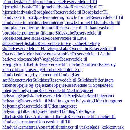
på underskab
Til hjørnehåndvaske
Reservedele til Til
hjørnehåndvaske
Til hjørnehåndvaske
Reservedele til Til
hjørnehåndvaske
Bordplader
Reservedele til Bordplader
Til
håndvaske til bordplademontering bowle formet
Reservedele til Til
håndvaske til bordplademontering bowle formet
Til håndvaske til
bordplademontering firkantet
Reservedele til Til håndvaske til
bordplademontering firkantet
Sideskabe
Reservedele til
Sideskabe
Lave sideskabe
Reservedele til Lave
sideskabe
Højskabe
Reservedele til Højskabe
Halvhøje
skabe
Reservedele til Halvhøje skabe
Overskabe
Reservedele til
Overskabe
Andre badeværelsesmøbler
Reservedele til Andre
badeværelsesmøbler
Væghylder
Reservedele til
Væghylder
Tilbehør
Reservedele til Tilbehør
Skuffeindsatser og
kasser til organisering
Håndklædeholdere og
håndklædekroge
Lyselementer
Håndtag
Ben
sæt
Magnettavler
Stikdåser
Reservedele til Stikdåser
Yderligere
tilbehør
Spejle og spejlskabe
Spejle
Reservedele til Spejle
Med
integreret belysning
Reservedele til Med integreret
belysning
Spejlskabe
Reservedele til Spejlskabe
Med integreret
belysning
Reservedele til Med integreret belysning
Uden integreret
belysning
Reservedele til Uden integreret
belysning
Tilbehør
Lyselementer
Håndtag
Yderligere
tilbehør
Stikdåser
Armaturer
Tilbehør
Reservedele til Tilbehør
Til
håndvaskarmaturer
Reservedele til Til
håndvaskarmaturer
Apparattilslutninger til vaskeplads, køkkenvask,