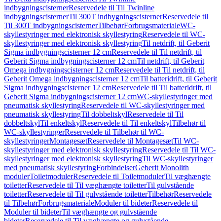
indbygningscisterner
Reservedele til Til Twinline
indbygningscisterner
Til 300T indbygningscisterner
Reservedele til
Til 300T indbygningscisterner
Tilbehør
Forbrugsmateriale
WC-
skyllestyringer med elektronisk skyllestyring
Reservedele til WC-
skyllestyringer med elektronisk skyllestyring
Til netdrift, til Geberit
Sigma indbygningscisterner 12 cm
Reservedele til Til netdrift, til
Geberit Sigma indbygningscisterner 12 cm
Til netdrift, til Geberit
Omega indbygningscisterner 12 cm
Reservedele til Til netdrift, til
Geberit Omega indbygningscisterner 12 cm
Til batteridrift, til Geberit
Sigma indbygningscisterner 12 cm
Reservedele til Til batteridrift, til
Geberit Sigma indbygningscisterner 12 cm
WC-skyllestyringer med
pneumatisk skyllestyring
Reservedele til WC-skyllestyringer med
pneumatisk skyllestyring
Til dobbeltskyl
Reservedele til Til
dobbeltskyl
Til enkeltskyl
Reservedele til Til enkeltskyl
Tilbehør til
WC-skyllestyringer
Reservedele til Tilbehør til WC-
skyllestyringer
Montagesæt
Reservedele til Montagesæt
Til WC-
skyllestyringer med elektronisk skyllestyring
Reservedele til Til WC-
skyllestyringer med elektronisk skyllestyring
Til WC-skyllestyringer
med pneumatisk skyllestyring
Forbindelser
Geberit Monolith
moduler
Toiletmoduler
Reservedele til Toiletmoduler
Til væghængte
toiletter
Reservedele til Til væghængte toiletter
Til gulvstående
toiletter
Reservedele til Til gulvstående toiletter
Tilbehør
Reservedele
til Tilbehør
Forbrugsmateriale
Moduler til bideter
Reservedele til
Moduler til bideter
Til væghængte og gulvstående
bideter
Reservedele til Til væghængte og gulvstående