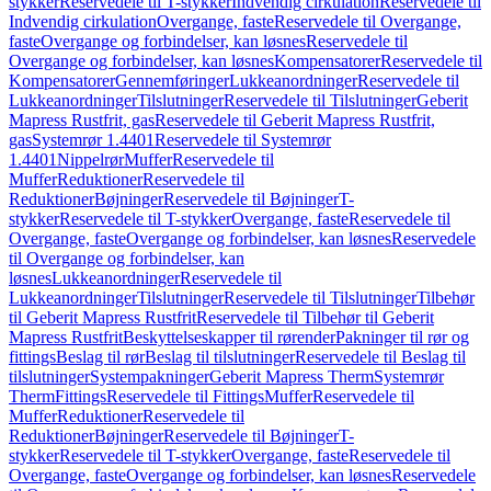
stykker
Reservedele til T-stykker
Indvendig cirkulation
Reservedele til
Indvendig cirkulation
Overgange, faste
Reservedele til Overgange,
faste
Overgange og forbindelser, kan løsnes
Reservedele til
Overgange og forbindelser, kan løsnes
Kompensatorer
Reservedele til
Kompensatorer
Gennemføringer
Lukkeanordninger
Reservedele til
Lukkeanordninger
Tilslutninger
Reservedele til Tilslutninger
Geberit
Mapress Rustfrit, gas
Reservedele til Geberit Mapress Rustfrit,
gas
Systemrør 1.4401
Reservedele til Systemrør
1.4401
Nippelrør
Muffer
Reservedele til
Muffer
Reduktioner
Reservedele til
Reduktioner
Bøjninger
Reservedele til Bøjninger
T-
stykker
Reservedele til T-stykker
Overgange, faste
Reservedele til
Overgange, faste
Overgange og forbindelser, kan løsnes
Reservedele
til Overgange og forbindelser, kan
løsnes
Lukkeanordninger
Reservedele til
Lukkeanordninger
Tilslutninger
Reservedele til Tilslutninger
Tilbehør
til Geberit Mapress Rustfrit
Reservedele til Tilbehør til Geberit
Mapress Rustfrit
Beskyttelseskapper til rørender
Pakninger til rør og
fittings
Beslag til rør
Beslag til tilslutninger
Reservedele til Beslag til
tilslutninger
Systempakninger
Geberit Mapress Therm
Systemrør
Therm
Fittings
Reservedele til Fittings
Muffer
Reservedele til
Muffer
Reduktioner
Reservedele til
Reduktioner
Bøjninger
Reservedele til Bøjninger
T-
stykker
Reservedele til T-stykker
Overgange, faste
Reservedele til
Overgange, faste
Overgange og forbindelser, kan løsnes
Reservedele