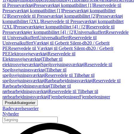
til Presseværktøj
Presseværktøj kompatibilitet [1]
Reservedele til
Presseværktøj kompatibilitet [1]
Presseværktøj kompatibilitet
[2]
Reservedele til Presseværktøj kompatibilitet [2]
Presseværktøj
kompatibilitet [2XL]
Reservedele til Presseværktøj kompatibilitet
[2XL]
Presseværktøjer kompatibilitet [4] / [2]
Reservedele til
Presseværktøjer kompatibilitet [4] / [2]
Universalkuffert
Reservedele
til Universalkuffert
Universalkuffert
Reservedele til
Universalkuffert
Værktøj til Geberit Silent-db20 / Geberit
PE
Reservedele til Værktøj til Geberit Silent-db20 / Geberit
PE
Elektrosvejseværktøj
Reservedele til
Elektrosvejseværktøj
Tilbehør til
elektrosvejseværktøj
Spejlsvejsningsværktøj
Reservedele til
Spejlsvejsningsværktøj
Tilbehør til
spejlsvejsningsværktøj
Reservedele til Tilbehør til
spejlsvejsningsværktøj
Rørbearbejdningsværktøj
Reservedele til
Rørbearbejdningsværktøj
Tilbehør til
rørbearbejdningsværktøj
Reservedele til Tilbehør til
rørbearbejdningsværktøj
Fjernbetjeninger
Fjernbetjeninger
Produktkategorier
Badeværelsesserier
Nyheder