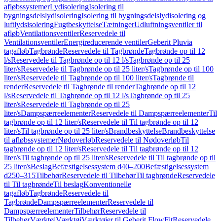
afløbssystemer
Lydisolering
Isolering til
bygningsdelslydisolering
Isolering til bygningsdelslydisolering og
luftlydsisolering
Fugtbeskyttelse
Tætninger
Udluftningsventiler til
afløb
Ventilationsventiler
Reservedele til
Ventilationsventiler
Energireducerende ventiler
Geberit Pluvia
tagafløb
Tagbrønde
Reservedele til Tagbrønde
Tagbrønde op til 12
l/s
Reservedele til Tagbrønde op til 12 l/s
Tagbrønde op til 25
liter/s
Reservedele til Tagbrønde op til 25 liter/s
Tagbrønde op til 100
liter/s
Reservedele til Tagbrønde op til 100 liter/s
Tagbrønde til
render
Reservedele til Tagbrønde til render
Tagbrønde op til 12
l/s
Reservedele til Tagbrønde op til 12 l/s
Tagbrønde op til 25
liter/s
Reservedele til Tagbrønde op til 25
liter/s
Dampspærreelementer
Reservedele til Dampspærreelementer
Til
tagbrønde op til 12 liter/s
Reservedele til Til tagbrønde op til 12
liter/s
Til tagbrønde op til 25 liter/s
Brandbeskyttelse
Brandbeskyttelse
til afløbssystemer
Nødoverløb
Reservedele til Nødoverløb
Til
tagbrønde op til 12 liter/s
Reservedele til Til tagbrønde op til 12
liter/s
Til tagbrønde op til 25 liter/s
Reservedele til Til tagbrønde op til
25 liter/s
Beslag
Befæstigelsessystem d40–200
Befæstigelsessystem
d250–315
Tilbehør
Reservedele til Tilbehør
Til tagbrønde
Reservedele
til Til tagbrønde
Til beslag
Konventionelle
tagafløb
Tagbrønde
Reservedele til
Tagbrønde
Dampspærreelementer
Reservedele til
Dampspærreelementer
Tilbehør
Reservedele til
Tilbehør
Værktøj
Værktøj
Værktøjer til Geberit FlowFit
Reservedele