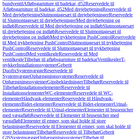
bundventil
Afløbsgarniture til badekar, d52
Reservedele til
Afløbsgarniture til badekar, d52
Med drejebetjening
Reservedele til
Med drejebetjening
Slutmontagesæt til drejebetjeninger
Reservedele
til Slutmontagesæt til drejebetjeninger
Med drejebetjening og
indløb
Reservedele til Med drejebetjening og indløb
Slutmontagesæt
til drejebetjening og indløb
Reservedele til Slutmontagesæt til
drejebetjening og indløb
Med trykbetjening PushControl
Reservedele
til Med trykbetjening PushControl
Slutmontagesæt til trykbetjening
PushControl
Reservedele til Slutmontagesæt til trykbetjening
PushControl
Med ventilkegle
Reservedele til Med
ventilkegle
Tilbehør til afløbsgarniture til badekar
Ventilkegler
T-
stykker
Installationssystemer
Geberit
Duofix
Systemvægge
Reservedele til
Systemvægge
Ophængningssystemer
Reservedele til
Ophængningssystemer
Gipsbeklædninger
Tilbehør
Reservedele til
Tilbehør
Installationselementer
Reservedele til
Installationselementer
WC-elementer
Reservedele til WC-
elementer
Håndvask-elementer
Reservedele til Håndvask-
elementer
Bidet-elementer
Reservedele til Bidet-elementer
Urinal-
elementer
Reservedele til Urinal-elementer
Elementer til brusenicher
med vægafløb
Reservedele til Elementer til brusenicher med
vægafløb
Elementer til emner, som skal holde til store
belastninger
Reservedele til Elementer til emner, som skal holde til
store belastninger
Tilbehør
Reservedele til Tilbehør
Geberit
GIS
Systemvægge
Ophængningssystemer
Tilbehør til