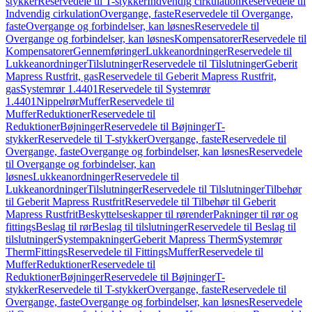
stykker
Reservedele til T-stykker
Indvendig cirkulation
Reservedele til
Indvendig cirkulation
Overgange, faste
Reservedele til Overgange,
faste
Overgange og forbindelser, kan løsnes
Reservedele til
Overgange og forbindelser, kan løsnes
Kompensatorer
Reservedele til
Kompensatorer
Gennemføringer
Lukkeanordninger
Reservedele til
Lukkeanordninger
Tilslutninger
Reservedele til Tilslutninger
Geberit
Mapress Rustfrit, gas
Reservedele til Geberit Mapress Rustfrit,
gas
Systemrør 1.4401
Reservedele til Systemrør
1.4401
Nippelrør
Muffer
Reservedele til
Muffer
Reduktioner
Reservedele til
Reduktioner
Bøjninger
Reservedele til Bøjninger
T-
stykker
Reservedele til T-stykker
Overgange, faste
Reservedele til
Overgange, faste
Overgange og forbindelser, kan løsnes
Reservedele
til Overgange og forbindelser, kan
løsnes
Lukkeanordninger
Reservedele til
Lukkeanordninger
Tilslutninger
Reservedele til Tilslutninger
Tilbehør
til Geberit Mapress Rustfrit
Reservedele til Tilbehør til Geberit
Mapress Rustfrit
Beskyttelseskapper til rørender
Pakninger til rør og
fittings
Beslag til rør
Beslag til tilslutninger
Reservedele til Beslag til
tilslutninger
Systempakninger
Geberit Mapress Therm
Systemrør
Therm
Fittings
Reservedele til Fittings
Muffer
Reservedele til
Muffer
Reduktioner
Reservedele til
Reduktioner
Bøjninger
Reservedele til Bøjninger
T-
stykker
Reservedele til T-stykker
Overgange, faste
Reservedele til
Overgange, faste
Overgange og forbindelser, kan løsnes
Reservedele