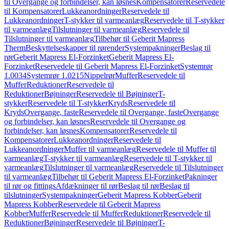
til Overgange og forbindelser, kan løsnes
Kompensatorer
Reservedele
til Kompensatorer
Lukkeanordninger
Reservedele til
Lukkeanordninger
T-stykker til varmeanlæg
Reservedele til T-stykker
til varmeanlæg
Tilslutninger til varmeanlæg
Reservedele til
Tilslutninger til varmeanlæg
Tilbehør til Geberit Mapress
Therm
Beskyttelseskapper til rørender
Systempakninger
Beslag til
rør
Geberit Mapress El-Forzinket
Geberit Mapress El-
Forzinket
Reservedele til Geberit Mapress El-Forzinket
Systemrør
1.0034
Systemrør 1.0215
Nippelrør
Muffer
Reservedele til
Muffer
Reduktioner
Reservedele til
Reduktioner
Bøjninger
Reservedele til Bøjninger
T-
stykker
Reservedele til T-stykker
Kryds
Reservedele til
Kryds
Overgange, faste
Reservedele til Overgange, faste
Overgange
og forbindelser, kan løsnes
Reservedele til Overgange og
forbindelser, kan løsnes
Kompensatorer
Reservedele til
Kompensatorer
Lukkeanordninger
Reservedele til
Lukkeanordninger
Muffer til varmeanlæg
Reservedele til Muffer til
varmeanlæg
T-stykker til varmeanlæg
Reservedele til T-stykker til
varmeanlæg
Tilslutninger til varmeanlæg
Reservedele til Tilslutninger
til varmeanlæg
Tilbehør til Geberit Mapress El-Forzinket
Pakninger
til rør og fittings
Afdækninger til rør
Beslag til rør
Beslag til
tilslutninger
Systempakninger
Geberit Mapress Kobber
Geberit
Mapress Kobber
Reservedele til Geberit Mapress
Kobber
Muffer
Reservedele til Muffer
Reduktioner
Reservedele til
Reduktioner
Bøjninger
Reservedele til Bøjninger
T-