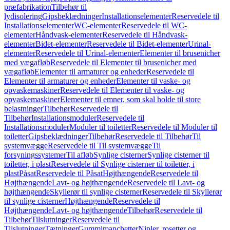
præfabrikation
Tilbehør til
lydisolering
Gipsbeklædninger
Installationselementer
Reservedele til
Installationselementer
WC-elementer
Reservedele til WC-
elementer
Håndvask-elementer
Reservedele til Håndvask-
elementer
Bidet-elementer
Reservedele til Bidet-elementer
Urinal-
elementer
Reservedele til Urinal-elementer
Elementer til brusenicher
med vægafløb
Reservedele til Elementer til brusenicher med
vægafløb
Elementer til armaturer og enheder
Reservedele til
Elementer til armaturer og enheder
Elementer til vaske- og
opvaskemaskiner
Reservedele til Elementer til vaske- og
opvaskemaskiner
Elementer til emner, som skal holde til store
belastninger
Tilbehør
Reservedele til
Tilbehør
Installationsmoduler
Reservedele til
Installationsmoduler
Moduler til toiletter
Reservedele til Moduler til
toiletter
Gipsbeklædninger
Tilbehør
Reservedele til Tilbehør
Til
systemvægge
Reservedele til Til systemvægge
Til
forsyningssystemer
Til afløb
Synlige cisterner
Synlige cisterner til
toiletter, i plast
Reservedele til Synlige cisterner til toiletter, i
plast
Påsat
Reservedele til Påsat
Højthængende
Reservedele til
Højthængende
Lavt- og højthængende
Reservedele til Lavt- og
højthængende
Skyllerør til synlige cisterner
Reservedele til Skyllerør
til synlige cisterner
Højthængende
Reservedele til
Højthængende
Lavt- og højthængende
Tilbehør
Reservedele til
Tilbehør
Tilslutninger
Reservedele til
Tilslutninger
Tætninger
Gummimanchetter
Nipler, rosetter og