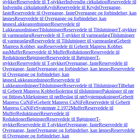
stykker
Reservedele til T-stykker
Indvendig cirkulation
Reservedele til
Indvendig cirkulation
Kryds
Reservedele til Kryds
Overgange,
faste
Reservedele til Overgange, faste
Overgange og forbindelser, kan
løsnes
Reservedele til Overgange og forbindelser, kan
løsnes
Lukkeanordninger
Reservedele til
Lukkeanordninger
Tilslutninger
Reservedele til Tilslutninger
T-stykker
til varmeanlæg
Reservedele til T-stykker til varmeanlæg
Tilslutninger
til varmeanlæg
Reservedele til Tilslutninger til varmeanlæg
Geberit
Mapress Kobber, gas
Reservedele til Geberit Mapress Kobber,
gas
Muffer
Reservedele til Muffer
Reduktioner
Reservedele til
Reduktioner
Bøjninger
Reservedele til Bøjninger
T-
stykker
Reservedele til T-stykker
Overgange, faste
Reservedele til
Overgange, faste
Overgange og forbindelser, kan løsnes
Reservedele
til Overgange og forbindelser, kan
løsnes
Lukkeanordninger
Reservedele til
Lukkeanordninger
Tilslutninger
Reservedele til Tilslutninger
Tilbehør
til Geberit Mapress Kobber
Isolering til tilslutninger
Pakninger til rør
og fittings
Afdækninger til rør
Beslag til rør
Systempakninger
Geberit
Mapress CuNiFe
Geberit Mapress CuNiFe
Reservedele til Geberit
Mapress CuNiFe
Systemrør 2.1972
Muffer
Reservedele til
Muffer
Reduktioner
Reservedele til
Reduktioner
Bøjninger
Reservedele til Bøjninger
T-
stykker
Reservedele til T-stykker
Overgange, faste
Reservedele til
Overgange, faste
Overgange og forbindelser, kan løsnes
Reservedele
til Overgange og forbindelser, kan