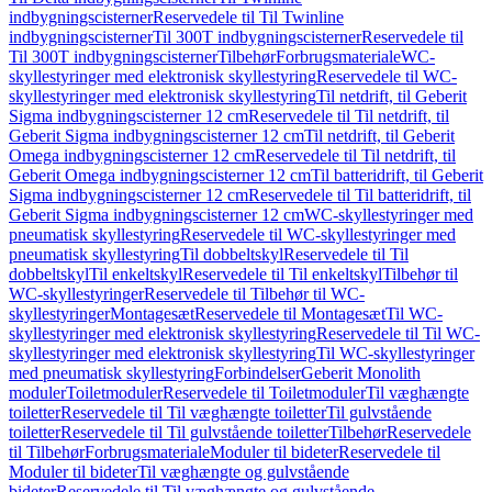
indbygningscisterner
Reservedele til Til Twinline
indbygningscisterner
Til 300T indbygningscisterner
Reservedele til
Til 300T indbygningscisterner
Tilbehør
Forbrugsmateriale
WC-
skyllestyringer med elektronisk skyllestyring
Reservedele til WC-
skyllestyringer med elektronisk skyllestyring
Til netdrift, til Geberit
Sigma indbygningscisterner 12 cm
Reservedele til Til netdrift, til
Geberit Sigma indbygningscisterner 12 cm
Til netdrift, til Geberit
Omega indbygningscisterner 12 cm
Reservedele til Til netdrift, til
Geberit Omega indbygningscisterner 12 cm
Til batteridrift, til Geberit
Sigma indbygningscisterner 12 cm
Reservedele til Til batteridrift, til
Geberit Sigma indbygningscisterner 12 cm
WC-skyllestyringer med
pneumatisk skyllestyring
Reservedele til WC-skyllestyringer med
pneumatisk skyllestyring
Til dobbeltskyl
Reservedele til Til
dobbeltskyl
Til enkeltskyl
Reservedele til Til enkeltskyl
Tilbehør til
WC-skyllestyringer
Reservedele til Tilbehør til WC-
skyllestyringer
Montagesæt
Reservedele til Montagesæt
Til WC-
skyllestyringer med elektronisk skyllestyring
Reservedele til Til WC-
skyllestyringer med elektronisk skyllestyring
Til WC-skyllestyringer
med pneumatisk skyllestyring
Forbindelser
Geberit Monolith
moduler
Toiletmoduler
Reservedele til Toiletmoduler
Til væghængte
toiletter
Reservedele til Til væghængte toiletter
Til gulvstående
toiletter
Reservedele til Til gulvstående toiletter
Tilbehør
Reservedele
til Tilbehør
Forbrugsmateriale
Moduler til bideter
Reservedele til
Moduler til bideter
Til væghængte og gulvstående
bideter
Reservedele til Til væghængte og gulvstående