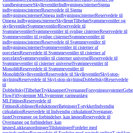
vandbegrænsere
Skylleventiler
Indbygningscisterner
Sigma
indbygningscisterner
Reservedele til Sigma
indbygningscisterner
Omega indbygningscisterner
Reservedele til
Omega indbygningscisterner
Skyllerør
Tilbehør
Svømmeventiler og
skylleventiler
Svømmeventiler
Reservedele til
Svømmeventiler
Svømmeventiler til synlige cisterner
Reservedele til
Svømmeventiler til synlige cisterner
Svømmeventiler til
indbygningscisterner
Reservedele til Svømmeventiler til
indbygningscisterner
Svømmeventiler til cisterner af
porcelæn
Reservedele til Svømmeventiler til cisterner af
porcelæn
Svømmeventiler til cisterner universel
Reservedele til
Svømmeventiler til cisterner universel
Svømmeventiler til
Monolith
Reservedele til Svømmeventiler til
Monolith
Skylleventiler
Reservedele til Skylleventiler
Skyl-stop-
skylning
Reservedele til Skyl-stop-skylning
Dobbeltskyl
Reservedele
til
Dobbeltskyl
Tilbehør
Trykknapper
Overgange
Forsyningssystemer
Geber
FlowFit
Systemrør ML
Systemrør varmeanlæg
ML
Fittings
Reservedele til
Fittings
Koblinger
Reduktioner
Bøjninger
T-stykker
Indvendig
cirkulation
Reservedele til Indvendig cirkulation
Overgange,
faste
Overgange og forbindelser, kan løsnes
Reservedele til
Overgange og forbindelser, kan
løsnes
Lukkeanordninger
Tilslutninger
Fordeler med
gevindsamling
Reservedele til Fordeler med gevindsamling
T-stykker