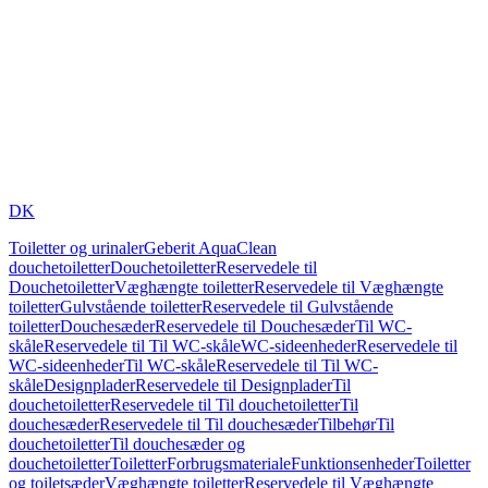
DK
Toiletter og urinaler
Geberit AquaClean
douchetoiletter
Douchetoiletter
Reservedele til
Douchetoiletter
Væghængte toiletter
Reservedele til Væghængte
toiletter
Gulvstående toiletter
Reservedele til Gulvstående
toiletter
Douchesæder
Reservedele til Douchesæder
Til WC-
skåle
Reservedele til Til WC-skåle
WC-sideenheder
Reservedele til
WC-sideenheder
Til WC-skåle
Reservedele til Til WC-
skåle
Designplader
Reservedele til Designplader
Til
douchetoiletter
Reservedele til Til douchetoiletter
Til
douchesæder
Reservedele til Til douchesæder
Tilbehør
Til
douchetoiletter
Til douchesæder og
douchetoiletter
Toiletter
Forbrugsmateriale
Funktionsenheder
Toiletter
og toiletsæder
Væghængte toiletter
Reservedele til Væghængte