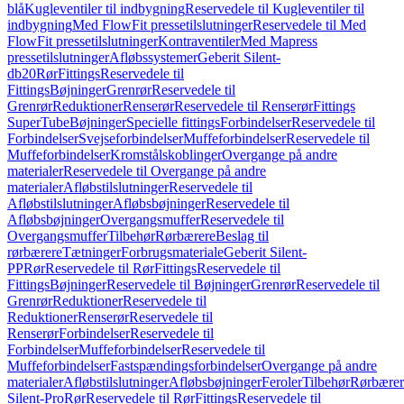
blå
Kugleventiler til indbygning
Reservedele til Kugleventiler til
indbygning
Med FlowFit pressetilslutninger
Reservedele til Med
FlowFit pressetilslutninger
Kontraventiler
Med Mapress
pressetilslutninger
Afløbssystemer
Geberit Silent-
db20
Rør
Fittings
Reservedele til
Fittings
Bøjninger
Grenrør
Reservedele til
Grenrør
Reduktioner
Renserør
Reservedele til Renserør
Fittings
SuperTube
Bøjninger
Specielle fittings
Forbindelser
Reservedele til
Forbindelser
Svejseforbindelser
Muffeforbindelser
Reservedele til
Muffeforbindelser
Kromstålskoblinger
Overgange på andre
materialer
Reservedele til Overgange på andre
materialer
Afløbstilslutninger
Reservedele til
Afløbstilslutninger
Afløbsbøjninger
Reservedele til
Afløbsbøjninger
Overgangsmuffer
Reservedele til
Overgangsmuffer
Tilbehør
Rørbærere
Beslag til
rørbærere
Tætninger
Forbrugsmateriale
Geberit Silent-
PP
Rør
Reservedele til Rør
Fittings
Reservedele til
Fittings
Bøjninger
Reservedele til Bøjninger
Grenrør
Reservedele til
Grenrør
Reduktioner
Reservedele til
Reduktioner
Renserør
Reservedele til
Renserør
Forbindelser
Reservedele til
Forbindelser
Muffeforbindelser
Reservedele til
Muffeforbindelser
Fastspændingsforbindelser
Overgange på andre
materialer
Afløbstilslutninger
Afløbsbøjninger
Feroler
Tilbehør
Rørbærer
Silent-Pro
Rør
Reservedele til Rør
Fittings
Reservedele til