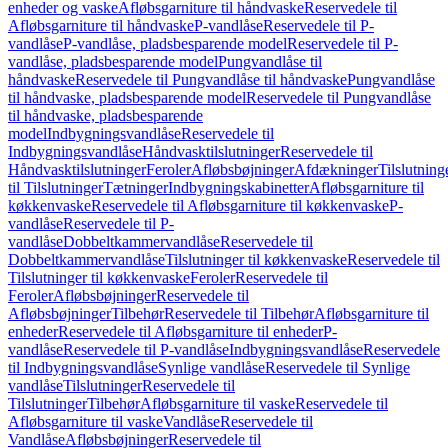
enheder og vaske
Afløbsgarniture til håndvaske
Reservedele til
Afløbsgarniture til håndvaske
P-vandlåse
Reservedele til P-
vandlåse
P-vandlåse, pladsbesparende model
Reservedele til P-
vandlåse, pladsbesparende model
Pungvandlåse til
håndvaske
Reservedele til Pungvandlåse til håndvaske
Pungvandlåse
til håndvaske, pladsbesparende model
Reservedele til Pungvandlåse
til håndvaske, pladsbesparende
model
Indbygningsvandlåse
Reservedele til
Indbygningsvandlåse
Håndvasktilslutninger
Reservedele til
Håndvasktilslutninger
Feroler
Afløbsbøjninger
Afdækninger
Tilslutning
til Tilslutninger
Tætninger
Indbygningskabinetter
Afløbsgarniture til
køkkenvaske
Reservedele til Afløbsgarniture til køkkenvaske
P-
vandlåse
Reservedele til P-
vandlåse
Dobbeltkammervandlåse
Reservedele til
Dobbeltkammervandlåse
Tilslutninger til køkkenvaske
Reservedele til
Tilslutninger til køkkenvaske
Feroler
Reservedele til
Feroler
Afløbsbøjninger
Reservedele til
Afløbsbøjninger
Tilbehør
Reservedele til Tilbehør
Afløbsgarniture til
enheder
Reservedele til Afløbsgarniture til enheder
P-
vandlåse
Reservedele til P-vandlåse
Indbygningsvandlåse
Reservedele
til Indbygningsvandlåse
Synlige vandlåse
Reservedele til Synlige
vandlåse
Tilslutninger
Reservedele til
Tilslutninger
Tilbehør
Afløbsgarniture til vaske
Reservedele til
Afløbsgarniture til vaske
Vandlåse
Reservedele til
Vandlåse
Afløbsbøjninger
Reservedele til