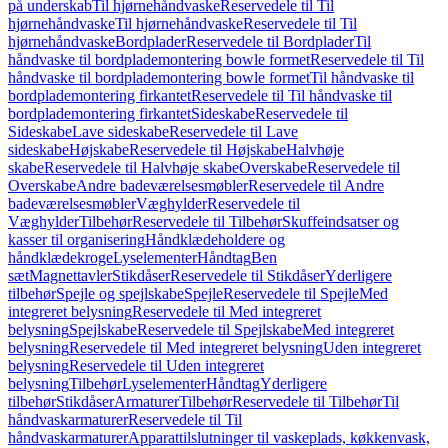
på underskab
Til hjørnehåndvaske
Reservedele til Til
hjørnehåndvaske
Til hjørnehåndvaske
Reservedele til Til
hjørnehåndvaske
Bordplader
Reservedele til Bordplader
Til
håndvaske til bordplademontering bowle formet
Reservedele til Til
håndvaske til bordplademontering bowle formet
Til håndvaske til
bordplademontering firkantet
Reservedele til Til håndvaske til
bordplademontering firkantet
Sideskabe
Reservedele til
Sideskabe
Lave sideskabe
Reservedele til Lave
sideskabe
Højskabe
Reservedele til Højskabe
Halvhøje
skabe
Reservedele til Halvhøje skabe
Overskabe
Reservedele til
Overskabe
Andre badeværelsesmøbler
Reservedele til Andre
badeværelsesmøbler
Væghylder
Reservedele til
Væghylder
Tilbehør
Reservedele til Tilbehør
Skuffeindsatser og
kasser til organisering
Håndklædeholdere og
håndklædekroge
Lyselementer
Håndtag
Ben
sæt
Magnettavler
Stikdåser
Reservedele til Stikdåser
Yderligere
tilbehør
Spejle og spejlskabe
Spejle
Reservedele til Spejle
Med
integreret belysning
Reservedele til Med integreret
belysning
Spejlskabe
Reservedele til Spejlskabe
Med integreret
belysning
Reservedele til Med integreret belysning
Uden integreret
belysning
Reservedele til Uden integreret
belysning
Tilbehør
Lyselementer
Håndtag
Yderligere
tilbehør
Stikdåser
Armaturer
Tilbehør
Reservedele til Tilbehør
Til
håndvaskarmaturer
Reservedele til Til
håndvaskarmaturer
Apparattilslutninger til vaskeplads, køkkenvask,