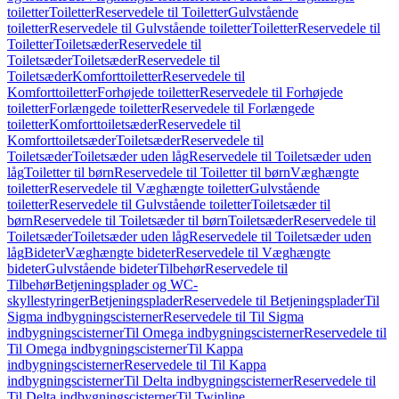
toiletter
Toiletter
Reservedele til Toiletter
Gulvstående
toiletter
Reservedele til Gulvstående toiletter
Toiletter
Reservedele til
Toiletter
Toiletsæder
Reservedele til
Toiletsæder
Toiletsæder
Reservedele til
Toiletsæder
Komforttoiletter
Reservedele til
Komforttoiletter
Forhøjede toiletter
Reservedele til Forhøjede
toiletter
Forlængede toiletter
Reservedele til Forlængede
toiletter
Komforttoiletsæder
Reservedele til
Komforttoiletsæder
Toiletsæder
Reservedele til
Toiletsæder
Toiletsæder uden låg
Reservedele til Toiletsæder uden
låg
Toiletter til børn
Reservedele til Toiletter til børn
Væghængte
toiletter
Reservedele til Væghængte toiletter
Gulvstående
toiletter
Reservedele til Gulvstående toiletter
Toiletsæder til
børn
Reservedele til Toiletsæder til børn
Toiletsæder
Reservedele til
Toiletsæder
Toiletsæder uden låg
Reservedele til Toiletsæder uden
låg
Bideter
Væghængte bideter
Reservedele til Væghængte
bideter
Gulvstående bideter
Tilbehør
Reservedele til
Tilbehør
Betjeningsplader og WC-
skyllestyringer
Betjeningsplader
Reservedele til Betjeningsplader
Til
Sigma indbygningscisterner
Reservedele til Til Sigma
indbygningscisterner
Til Omega indbygningscisterner
Reservedele til
Til Omega indbygningscisterner
Til Kappa
indbygningscisterner
Reservedele til Til Kappa
indbygningscisterner
Til Delta indbygningscisterner
Reservedele til
Til Delta indbygningscisterner
Til Twinline