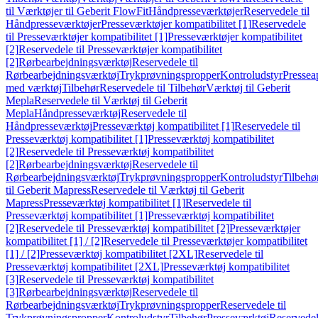
til Værktøjer til Geberit FlowFit
Håndpresseværktøjer
Reservedele til
Håndpresseværktøjer
Presseværktøjer kompatibilitet [1]
Reservedele
til Presseværktøjer kompatibilitet [1]
Presseværktøjer kompatibilitet
[2]
Reservedele til Presseværktøjer kompatibilitet
[2]
Rørbearbejdningsværktøj
Reservedele til
Rørbearbejdningsværktøj
Trykprøvningspropper
Kontroludstyr
Pressea
med værktøj
Tilbehør
Reservedele til Tilbehør
Værktøj til Geberit
Mepla
Reservedele til Værktøj til Geberit
Mepla
Håndpresseværktøj
Reservedele til
Håndpresseværktøj
Presseværktøj kompatibilitet [1]
Reservedele til
Presseværktøj kompatibilitet [1]
Presseværktøj kompatibilitet
[2]
Reservedele til Presseværktøj kompatibilitet
[2]
Rørbearbejdningsværktøj
Reservedele til
Rørbearbejdningsværktøj
Trykprøvningspropper
Kontroludstyr
Tilbehø
til Geberit Mapress
Reservedele til Værktøj til Geberit
Mapress
Presseværktøj kompatibilitet [1]
Reservedele til
Presseværktøj kompatibilitet [1]
Presseværktøj kompatibilitet
[2]
Reservedele til Presseværktøj kompatibilitet [2]
Presseværktøjer
kompatibilitet [1] / [2]
Reservedele til Presseværktøjer kompatibilitet
[1] / [2]
Presseværktøj kompatibilitet [2XL]
Reservedele til
Presseværktøj kompatibilitet [2XL]
Presseværktøj kompatibilitet
[3]
Reservedele til Presseværktøj kompatibilitet
[3]
Rørbearbejdningsværktøj
Reservedele til
Rørbearbejdningsværktøj
Trykprøvningspropper
Reservedele til
Trykprøvningspropper
Kontroludstyr
Tilbehør
Presseværktøj
Reservede