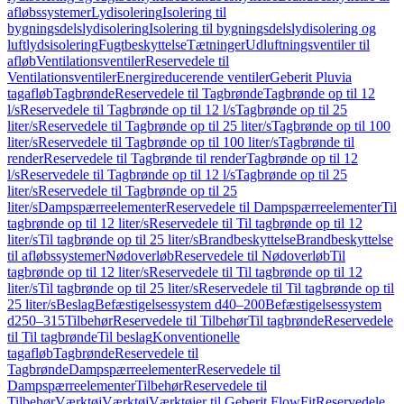
afløbssystemer
Lydisolering
Isolering til
bygningsdelslydisolering
Isolering til bygningsdelslydisolering og
luftlydsisolering
Fugtbeskyttelse
Tætninger
Udluftningsventiler til
afløb
Ventilationsventiler
Reservedele til
Ventilationsventiler
Energireducerende ventiler
Geberit Pluvia
tagafløb
Tagbrønde
Reservedele til Tagbrønde
Tagbrønde op til 12
l/s
Reservedele til Tagbrønde op til 12 l/s
Tagbrønde op til 25
liter/s
Reservedele til Tagbrønde op til 25 liter/s
Tagbrønde op til 100
liter/s
Reservedele til Tagbrønde op til 100 liter/s
Tagbrønde til
render
Reservedele til Tagbrønde til render
Tagbrønde op til 12
l/s
Reservedele til Tagbrønde op til 12 l/s
Tagbrønde op til 25
liter/s
Reservedele til Tagbrønde op til 25
liter/s
Dampspærreelementer
Reservedele til Dampspærreelementer
Til
tagbrønde op til 12 liter/s
Reservedele til Til tagbrønde op til 12
liter/s
Til tagbrønde op til 25 liter/s
Brandbeskyttelse
Brandbeskyttelse
til afløbssystemer
Nødoverløb
Reservedele til Nødoverløb
Til
tagbrønde op til 12 liter/s
Reservedele til Til tagbrønde op til 12
liter/s
Til tagbrønde op til 25 liter/s
Reservedele til Til tagbrønde op til
25 liter/s
Beslag
Befæstigelsessystem d40–200
Befæstigelsessystem
d250–315
Tilbehør
Reservedele til Tilbehør
Til tagbrønde
Reservedele
til Til tagbrønde
Til beslag
Konventionelle
tagafløb
Tagbrønde
Reservedele til
Tagbrønde
Dampspærreelementer
Reservedele til
Dampspærreelementer
Tilbehør
Reservedele til
Tilbehør
Værktøj
Værktøj
Værktøjer til Geberit FlowFit
Reservedele