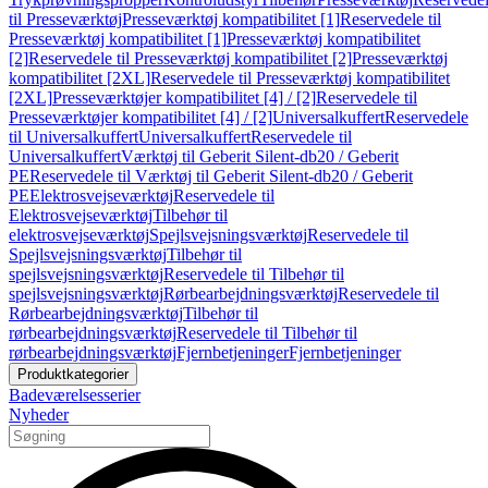
til Presseværktøj
Presseværktøj kompatibilitet [1]
Reservedele til
Presseværktøj kompatibilitet [1]
Presseværktøj kompatibilitet
[2]
Reservedele til Presseværktøj kompatibilitet [2]
Presseværktøj
kompatibilitet [2XL]
Reservedele til Presseværktøj kompatibilitet
[2XL]
Presseværktøjer kompatibilitet [4] / [2]
Reservedele til
Presseværktøjer kompatibilitet [4] / [2]
Universalkuffert
Reservedele
til Universalkuffert
Universalkuffert
Reservedele til
Universalkuffert
Værktøj til Geberit Silent-db20 / Geberit
PE
Reservedele til Værktøj til Geberit Silent-db20 / Geberit
PE
Elektrosvejseværktøj
Reservedele til
Elektrosvejseværktøj
Tilbehør til
elektrosvejseværktøj
Spejlsvejsningsværktøj
Reservedele til
Spejlsvejsningsværktøj
Tilbehør til
spejlsvejsningsværktøj
Reservedele til Tilbehør til
spejlsvejsningsværktøj
Rørbearbejdningsværktøj
Reservedele til
Rørbearbejdningsværktøj
Tilbehør til
rørbearbejdningsværktøj
Reservedele til Tilbehør til
rørbearbejdningsværktøj
Fjernbetjeninger
Fjernbetjeninger
Produktkategorier
Badeværelsesserier
Nyheder