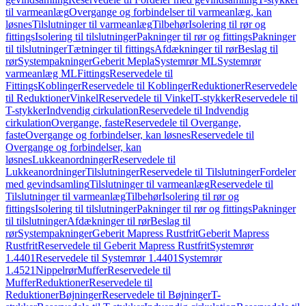
til varmeanlæg
Overgange og forbindelser til varmeanlæg, kan
løsnes
Tilslutninger til varmeanlæg
Tilbehør
Isolering til rør og
fittings
Isolering til tilslutninger
Pakninger til rør og fittings
Pakninger
til tilslutninger
Tætninger til fittings
Afdækninger til rør
Beslag til
rør
Systempakninger
Geberit Mepla
Systemrør ML
Systemrør
varmeanlæg ML
Fittings
Reservedele til
Fittings
Koblinger
Reservedele til Koblinger
Reduktioner
Reservedele
til Reduktioner
Vinkel
Reservedele til Vinkel
T-stykker
Reservedele til
T-stykker
Indvendig cirkulation
Reservedele til Indvendig
cirkulation
Overgange, faste
Reservedele til Overgange,
faste
Overgange og forbindelser, kan løsnes
Reservedele til
Overgange og forbindelser, kan
løsnes
Lukkeanordninger
Reservedele til
Lukkeanordninger
Tilslutninger
Reservedele til Tilslutninger
Fordeler
med gevindsamling
Tilslutninger til varmeanlæg
Reservedele til
Tilslutninger til varmeanlæg
Tilbehør
Isolering til rør og
fittings
Isolering til tilslutninger
Pakninger til rør og fittings
Pakninger
til tilslutninger
Afdækninger til rør
Beslag til
rør
Systempakninger
Geberit Mapress Rustfrit
Geberit Mapress
Rustfrit
Reservedele til Geberit Mapress Rustfrit
Systemrør
1.4401
Reservedele til Systemrør 1.4401
Systemrør
1.4521
Nippelrør
Muffer
Reservedele til
Muffer
Reduktioner
Reservedele til
Reduktioner
Bøjninger
Reservedele til Bøjninger
T-