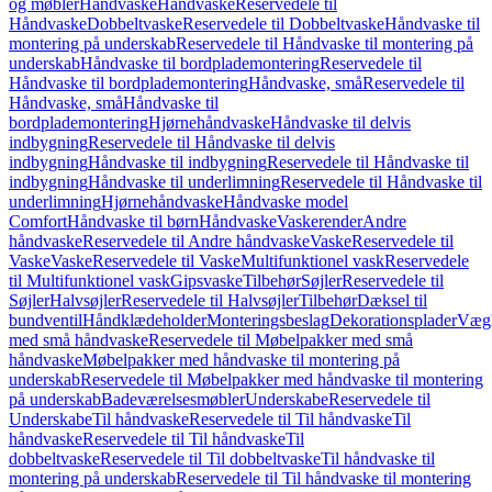
og møbler
Håndvaske
Håndvaske
Reservedele til
Håndvaske
Dobbeltvaske
Reservedele til Dobbeltvaske
Håndvaske til
montering på underskab
Reservedele til Håndvaske til montering på
underskab
Håndvaske til bordplademontering
Reservedele til
Håndvaske til bordplademontering
Håndvaske, små
Reservedele til
Håndvaske, små
Håndvaske til
bordplademontering
Hjørnehåndvaske
Håndvaske til delvis
indbygning
Reservedele til Håndvaske til delvis
indbygning
Håndvaske til indbygning
Reservedele til Håndvaske til
indbygning
Håndvaske til underlimning
Reservedele til Håndvaske til
underlimning
Hjørnehåndvaske
Håndvaske model
Comfort
Håndvaske til børn
Håndvaske
Vaskerender
Andre
håndvaske
Reservedele til Andre håndvaske
Vaske
Reservedele til
Vaske
Vaske
Reservedele til Vaske
Multifunktionel vask
Reservedele
til Multifunktionel vask
Gipsvaske
Tilbehør
Søjler
Reservedele til
Søjler
Halvsøjler
Reservedele til Halvsøjler
Tilbehør
Dæksel til
bundventil
Håndklædeholder
Monteringsbeslag
Dekorationsplader
Vægh
med små håndvaske
Reservedele til Møbelpakker med små
håndvaske
Møbelpakker med håndvaske til montering på
underskab
Reservedele til Møbelpakker med håndvaske til montering
på underskab
Badeværelsesmøbler
Underskabe
Reservedele til
Underskabe
Til håndvaske
Reservedele til Til håndvaske
Til
håndvaske
Reservedele til Til håndvaske
Til
dobbeltvaske
Reservedele til Til dobbeltvaske
Til håndvaske til
montering på underskab
Reservedele til Til håndvaske til montering