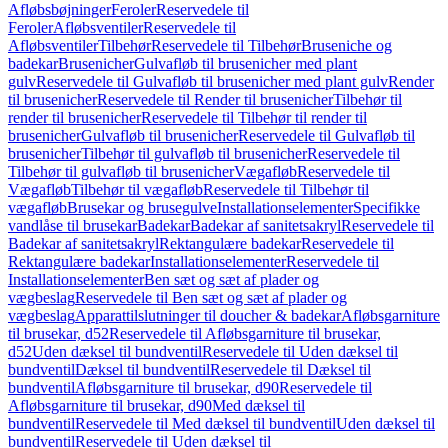
Afløbsbøjninger
Feroler
Reservedele til
Feroler
Afløbsventiler
Reservedele til
Afløbsventiler
Tilbehør
Reservedele til Tilbehør
Bruseniche og
badekar
Brusenicher
Gulvafløb til brusenicher med plant
gulv
Reservedele til Gulvafløb til brusenicher med plant gulv
Render
til brusenicher
Reservedele til Render til brusenicher
Tilbehør til
render til brusenicher
Reservedele til Tilbehør til render til
brusenicher
Gulvafløb til brusenicher
Reservedele til Gulvafløb til
brusenicher
Tilbehør til gulvafløb til brusenicher
Reservedele til
Tilbehør til gulvafløb til brusenicher
Vægafløb
Reservedele til
Vægafløb
Tilbehør til vægafløb
Reservedele til Tilbehør til
vægafløb
Brusekar og brusegulve
Installationselementer
Specifikke
vandlåse til brusekar
Badekar
Badekar af sanitetsakryl
Reservedele til
Badekar af sanitetsakryl
Rektangulære badekar
Reservedele til
Rektangulære badekar
Installationselementer
Reservedele til
Installationselementer
Ben sæt og sæt af plader og
vægbeslag
Reservedele til Ben sæt og sæt af plader og
vægbeslag
Apparattilslutninger til doucher & badekar
Afløbsgarniture
til brusekar, d52
Reservedele til Afløbsgarniture til brusekar,
d52
Uden dæksel til bundventil
Reservedele til Uden dæksel til
bundventil
Dæksel til bundventil
Reservedele til Dæksel til
bundventil
Afløbsgarniture til brusekar, d90
Reservedele til
Afløbsgarniture til brusekar, d90
Med dæksel til
bundventil
Reservedele til Med dæksel til bundventil
Uden dæksel til
bundventil
Reservedele til Uden dæksel til