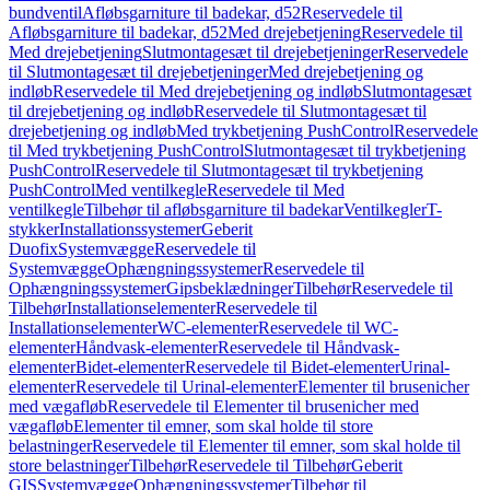
bundventil
Afløbsgarniture til badekar, d52
Reservedele til
Afløbsgarniture til badekar, d52
Med drejebetjening
Reservedele til
Med drejebetjening
Slutmontagesæt til drejebetjeninger
Reservedele
til Slutmontagesæt til drejebetjeninger
Med drejebetjening og
indløb
Reservedele til Med drejebetjening og indløb
Slutmontagesæt
til drejebetjening og indløb
Reservedele til Slutmontagesæt til
drejebetjening og indløb
Med trykbetjening PushControl
Reservedele
til Med trykbetjening PushControl
Slutmontagesæt til trykbetjening
PushControl
Reservedele til Slutmontagesæt til trykbetjening
PushControl
Med ventilkegle
Reservedele til Med
ventilkegle
Tilbehør til afløbsgarniture til badekar
Ventilkegler
T-
stykker
Installationssystemer
Geberit
Duofix
Systemvægge
Reservedele til
Systemvægge
Ophængningssystemer
Reservedele til
Ophængningssystemer
Gipsbeklædninger
Tilbehør
Reservedele til
Tilbehør
Installationselementer
Reservedele til
Installationselementer
WC-elementer
Reservedele til WC-
elementer
Håndvask-elementer
Reservedele til Håndvask-
elementer
Bidet-elementer
Reservedele til Bidet-elementer
Urinal-
elementer
Reservedele til Urinal-elementer
Elementer til brusenicher
med vægafløb
Reservedele til Elementer til brusenicher med
vægafløb
Elementer til emner, som skal holde til store
belastninger
Reservedele til Elementer til emner, som skal holde til
store belastninger
Tilbehør
Reservedele til Tilbehør
Geberit
GIS
Systemvægge
Ophængningssystemer
Tilbehør til