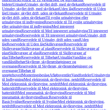
bideter
Urinaler
Urinaler, skyllet drift, med skyllekant
Reservedele til
Urinaler, skyllet drift, med skyllekant
Uden låg
Reservedele til Uden
låg
Urinaler, skyllet drift, uden skyllekant
Reservedele til Urinaler,
skyllet drift, uden skyllekant
Til synlig urinalstyring eller
urinalstyring til indbygning
Reservedele til Til synlig urinalstyring
eller urinalstyring til indbygning
Med integreret
urinalstyring
Reservedele til Med integreret urinalstyring
Til integreret
urinalstyring
Reservedele til Til integreret urinalstyring
Urinaler, drift
uden vand
Reservedele til Urinaler, drift uden vand
Uden
låg
Reservedele til Uden låg
Skillevægge
Reservedele til
Skillevægge
Skillevægge af plast
Reservedele til Skillevægge af
plast
Skillevægge af glas
Reservedele til Skillevægge af
glas
Tilbehør
Reservedele til Tilbehør
Urinallåg
Vandlåse og
vandlåstilbehør
Skyllerør, skyllerørsbøjninger og
overgange
Reservedele til Skyllerør, skyllerørsbøjninger og
overgange
Tilbehør til
sprøjtehoved
Monteringsbeslag
Afløbsventiler
Vandfordeler
Urinalstyri
til Indbygning
Med elektronisk skyllestyring, netdrift
Reservedele til
Med elektronisk skyllestyring, netdrift
Med elektronisk skyllestyring,
batteridrift
Reservedele til Med elektronisk skyllestyring,
batteridrift
Med pneumatisk skyllestyring
Reservedele til Med
pneumatisk skyllestyring
Basic
Reservedele til
Basic
Synlige
Reservedele til Synlige
Med elektronisk skyllestyring,
netdrift
Reservedele til Med elektronisk skyllestyring, netdrift
Med