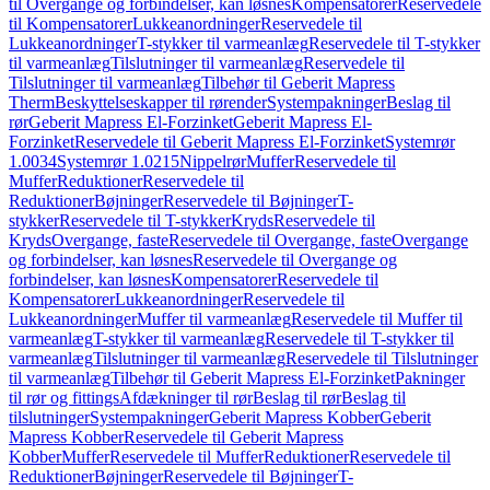
til Overgange og forbindelser, kan løsnes
Kompensatorer
Reservedele
til Kompensatorer
Lukkeanordninger
Reservedele til
Lukkeanordninger
T-stykker til varmeanlæg
Reservedele til T-stykker
til varmeanlæg
Tilslutninger til varmeanlæg
Reservedele til
Tilslutninger til varmeanlæg
Tilbehør til Geberit Mapress
Therm
Beskyttelseskapper til rørender
Systempakninger
Beslag til
rør
Geberit Mapress El-Forzinket
Geberit Mapress El-
Forzinket
Reservedele til Geberit Mapress El-Forzinket
Systemrør
1.0034
Systemrør 1.0215
Nippelrør
Muffer
Reservedele til
Muffer
Reduktioner
Reservedele til
Reduktioner
Bøjninger
Reservedele til Bøjninger
T-
stykker
Reservedele til T-stykker
Kryds
Reservedele til
Kryds
Overgange, faste
Reservedele til Overgange, faste
Overgange
og forbindelser, kan løsnes
Reservedele til Overgange og
forbindelser, kan løsnes
Kompensatorer
Reservedele til
Kompensatorer
Lukkeanordninger
Reservedele til
Lukkeanordninger
Muffer til varmeanlæg
Reservedele til Muffer til
varmeanlæg
T-stykker til varmeanlæg
Reservedele til T-stykker til
varmeanlæg
Tilslutninger til varmeanlæg
Reservedele til Tilslutninger
til varmeanlæg
Tilbehør til Geberit Mapress El-Forzinket
Pakninger
til rør og fittings
Afdækninger til rør
Beslag til rør
Beslag til
tilslutninger
Systempakninger
Geberit Mapress Kobber
Geberit
Mapress Kobber
Reservedele til Geberit Mapress
Kobber
Muffer
Reservedele til Muffer
Reduktioner
Reservedele til
Reduktioner
Bøjninger
Reservedele til Bøjninger
T-