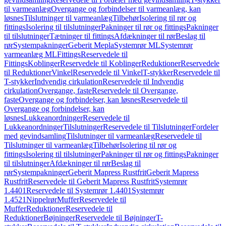
til varmeanlæg
Overgange og forbindelser til varmeanlæg, kan
løsnes
Tilslutninger til varmeanlæg
Tilbehør
Isolering til rør og
fittings
Isolering til tilslutninger
Pakninger til rør og fittings
Pakninger
til tilslutninger
Tætninger til fittings
Afdækninger til rør
Beslag til
rør
Systempakninger
Geberit Mepla
Systemrør ML
Systemrør
varmeanlæg ML
Fittings
Reservedele til
Fittings
Koblinger
Reservedele til Koblinger
Reduktioner
Reservedele
til Reduktioner
Vinkel
Reservedele til Vinkel
T-stykker
Reservedele til
T-stykker
Indvendig cirkulation
Reservedele til Indvendig
cirkulation
Overgange, faste
Reservedele til Overgange,
faste
Overgange og forbindelser, kan løsnes
Reservedele til
Overgange og forbindelser, kan
løsnes
Lukkeanordninger
Reservedele til
Lukkeanordninger
Tilslutninger
Reservedele til Tilslutninger
Fordeler
med gevindsamling
Tilslutninger til varmeanlæg
Reservedele til
Tilslutninger til varmeanlæg
Tilbehør
Isolering til rør og
fittings
Isolering til tilslutninger
Pakninger til rør og fittings
Pakninger
til tilslutninger
Afdækninger til rør
Beslag til
rør
Systempakninger
Geberit Mapress Rustfrit
Geberit Mapress
Rustfrit
Reservedele til Geberit Mapress Rustfrit
Systemrør
1.4401
Reservedele til Systemrør 1.4401
Systemrør
1.4521
Nippelrør
Muffer
Reservedele til
Muffer
Reduktioner
Reservedele til
Reduktioner
Bøjninger
Reservedele til Bøjninger
T-