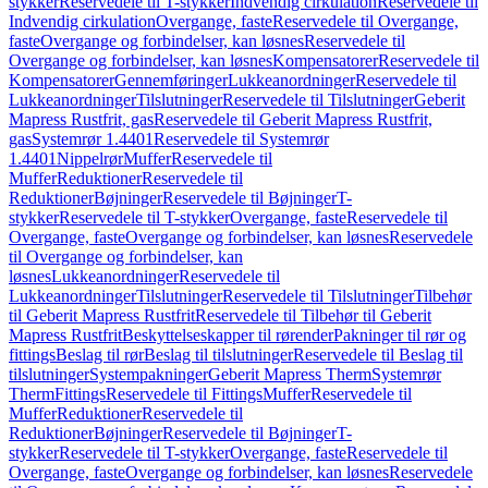
stykker
Reservedele til T-stykker
Indvendig cirkulation
Reservedele til
Indvendig cirkulation
Overgange, faste
Reservedele til Overgange,
faste
Overgange og forbindelser, kan løsnes
Reservedele til
Overgange og forbindelser, kan løsnes
Kompensatorer
Reservedele til
Kompensatorer
Gennemføringer
Lukkeanordninger
Reservedele til
Lukkeanordninger
Tilslutninger
Reservedele til Tilslutninger
Geberit
Mapress Rustfrit, gas
Reservedele til Geberit Mapress Rustfrit,
gas
Systemrør 1.4401
Reservedele til Systemrør
1.4401
Nippelrør
Muffer
Reservedele til
Muffer
Reduktioner
Reservedele til
Reduktioner
Bøjninger
Reservedele til Bøjninger
T-
stykker
Reservedele til T-stykker
Overgange, faste
Reservedele til
Overgange, faste
Overgange og forbindelser, kan løsnes
Reservedele
til Overgange og forbindelser, kan
løsnes
Lukkeanordninger
Reservedele til
Lukkeanordninger
Tilslutninger
Reservedele til Tilslutninger
Tilbehør
til Geberit Mapress Rustfrit
Reservedele til Tilbehør til Geberit
Mapress Rustfrit
Beskyttelseskapper til rørender
Pakninger til rør og
fittings
Beslag til rør
Beslag til tilslutninger
Reservedele til Beslag til
tilslutninger
Systempakninger
Geberit Mapress Therm
Systemrør
Therm
Fittings
Reservedele til Fittings
Muffer
Reservedele til
Muffer
Reduktioner
Reservedele til
Reduktioner
Bøjninger
Reservedele til Bøjninger
T-
stykker
Reservedele til T-stykker
Overgange, faste
Reservedele til
Overgange, faste
Overgange og forbindelser, kan løsnes
Reservedele