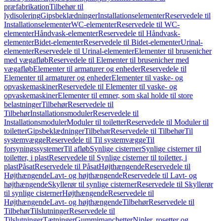
præfabrikation
Tilbehør til
lydisolering
Gipsbeklædninger
Installationselementer
Reservedele til
Installationselementer
WC-elementer
Reservedele til WC-
elementer
Håndvask-elementer
Reservedele til Håndvask-
elementer
Bidet-elementer
Reservedele til Bidet-elementer
Urinal-
elementer
Reservedele til Urinal-elementer
Elementer til brusenicher
med vægafløb
Reservedele til Elementer til brusenicher med
vægafløb
Elementer til armaturer og enheder
Reservedele til
Elementer til armaturer og enheder
Elementer til vaske- og
opvaskemaskiner
Reservedele til Elementer til vaske- og
opvaskemaskiner
Elementer til emner, som skal holde til store
belastninger
Tilbehør
Reservedele til
Tilbehør
Installationsmoduler
Reservedele til
Installationsmoduler
Moduler til toiletter
Reservedele til Moduler til
toiletter
Gipsbeklædninger
Tilbehør
Reservedele til Tilbehør
Til
systemvægge
Reservedele til Til systemvægge
Til
forsyningssystemer
Til afløb
Synlige cisterner
Synlige cisterner til
toiletter, i plast
Reservedele til Synlige cisterner til toiletter, i
plast
Påsat
Reservedele til Påsat
Højthængende
Reservedele til
Højthængende
Lavt- og højthængende
Reservedele til Lavt- og
højthængende
Skyllerør til synlige cisterner
Reservedele til Skyllerør
til synlige cisterner
Højthængende
Reservedele til
Højthængende
Lavt- og højthængende
Tilbehør
Reservedele til
Tilbehør
Tilslutninger
Reservedele til
Tilslutninger
Tætninger
Gummimanchetter
Nipler, rosetter og