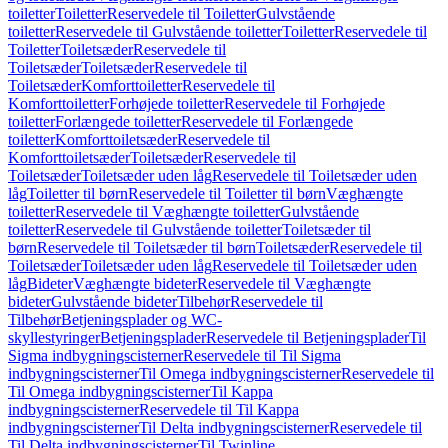
toiletter
Toiletter
Reservedele til Toiletter
Gulvstående
toiletter
Reservedele til Gulvstående toiletter
Toiletter
Reservedele til
Toiletter
Toiletsæder
Reservedele til
Toiletsæder
Toiletsæder
Reservedele til
Toiletsæder
Komforttoiletter
Reservedele til
Komforttoiletter
Forhøjede toiletter
Reservedele til Forhøjede
toiletter
Forlængede toiletter
Reservedele til Forlængede
toiletter
Komforttoiletsæder
Reservedele til
Komforttoiletsæder
Toiletsæder
Reservedele til
Toiletsæder
Toiletsæder uden låg
Reservedele til Toiletsæder uden
låg
Toiletter til børn
Reservedele til Toiletter til børn
Væghængte
toiletter
Reservedele til Væghængte toiletter
Gulvstående
toiletter
Reservedele til Gulvstående toiletter
Toiletsæder til
børn
Reservedele til Toiletsæder til børn
Toiletsæder
Reservedele til
Toiletsæder
Toiletsæder uden låg
Reservedele til Toiletsæder uden
låg
Bideter
Væghængte bideter
Reservedele til Væghængte
bideter
Gulvstående bideter
Tilbehør
Reservedele til
Tilbehør
Betjeningsplader og WC-
skyllestyringer
Betjeningsplader
Reservedele til Betjeningsplader
Til
Sigma indbygningscisterner
Reservedele til Til Sigma
indbygningscisterner
Til Omega indbygningscisterner
Reservedele til
Til Omega indbygningscisterner
Til Kappa
indbygningscisterner
Reservedele til Til Kappa
indbygningscisterner
Til Delta indbygningscisterner
Reservedele til
Til Delta indbygningscisterner
Til Twinline