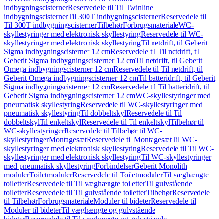
indbygningscisterner
Reservedele til Til Twinline
indbygningscisterner
Til 300T indbygningscisterner
Reservedele til
Til 300T indbygningscisterner
Tilbehør
Forbrugsmateriale
WC-
skyllestyringer med elektronisk skyllestyring
Reservedele til WC-
skyllestyringer med elektronisk skyllestyring
Til netdrift, til Geberit
Sigma indbygningscisterner 12 cm
Reservedele til Til netdrift, til
Geberit Sigma indbygningscisterner 12 cm
Til netdrift, til Geberit
Omega indbygningscisterner 12 cm
Reservedele til Til netdrift, til
Geberit Omega indbygningscisterner 12 cm
Til batteridrift, til Geberit
Sigma indbygningscisterner 12 cm
Reservedele til Til batteridrift, til
Geberit Sigma indbygningscisterner 12 cm
WC-skyllestyringer med
pneumatisk skyllestyring
Reservedele til WC-skyllestyringer med
pneumatisk skyllestyring
Til dobbeltskyl
Reservedele til Til
dobbeltskyl
Til enkeltskyl
Reservedele til Til enkeltskyl
Tilbehør til
WC-skyllestyringer
Reservedele til Tilbehør til WC-
skyllestyringer
Montagesæt
Reservedele til Montagesæt
Til WC-
skyllestyringer med elektronisk skyllestyring
Reservedele til Til WC-
skyllestyringer med elektronisk skyllestyring
Til WC-skyllestyringer
med pneumatisk skyllestyring
Forbindelser
Geberit Monolith
moduler
Toiletmoduler
Reservedele til Toiletmoduler
Til væghængte
toiletter
Reservedele til Til væghængte toiletter
Til gulvstående
toiletter
Reservedele til Til gulvstående toiletter
Tilbehør
Reservedele
til Tilbehør
Forbrugsmateriale
Moduler til bideter
Reservedele til
Moduler til bideter
Til væghængte og gulvstående
bideter
Reservedele til Til væghængte og gulvstående