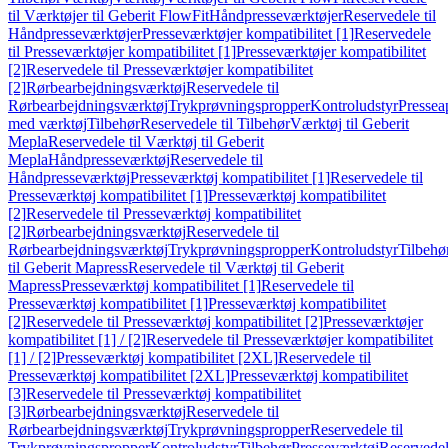
til Værktøjer til Geberit FlowFit
Håndpresseværktøjer
Reservedele til
Håndpresseværktøjer
Presseværktøjer kompatibilitet [1]
Reservedele
til Presseværktøjer kompatibilitet [1]
Presseværktøjer kompatibilitet
[2]
Reservedele til Presseværktøjer kompatibilitet
[2]
Rørbearbejdningsværktøj
Reservedele til
Rørbearbejdningsværktøj
Trykprøvningspropper
Kontroludstyr
Pressea
med værktøj
Tilbehør
Reservedele til Tilbehør
Værktøj til Geberit
Mepla
Reservedele til Værktøj til Geberit
Mepla
Håndpresseværktøj
Reservedele til
Håndpresseværktøj
Presseværktøj kompatibilitet [1]
Reservedele til
Presseværktøj kompatibilitet [1]
Presseværktøj kompatibilitet
[2]
Reservedele til Presseværktøj kompatibilitet
[2]
Rørbearbejdningsværktøj
Reservedele til
Rørbearbejdningsværktøj
Trykprøvningspropper
Kontroludstyr
Tilbehø
til Geberit Mapress
Reservedele til Værktøj til Geberit
Mapress
Presseværktøj kompatibilitet [1]
Reservedele til
Presseværktøj kompatibilitet [1]
Presseværktøj kompatibilitet
[2]
Reservedele til Presseværktøj kompatibilitet [2]
Presseværktøjer
kompatibilitet [1] / [2]
Reservedele til Presseværktøjer kompatibilitet
[1] / [2]
Presseværktøj kompatibilitet [2XL]
Reservedele til
Presseværktøj kompatibilitet [2XL]
Presseværktøj kompatibilitet
[3]
Reservedele til Presseværktøj kompatibilitet
[3]
Rørbearbejdningsværktøj
Reservedele til
Rørbearbejdningsværktøj
Trykprøvningspropper
Reservedele til
Trykprøvningspropper
Kontroludstyr
Tilbehør
Presseværktøj
Reservede