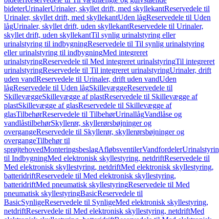
bideter
Urinaler
Urinaler, skyllet drift, med skyllekant
Reservedele til
Urinaler, skyllet drift, med skyllekant
Uden låg
Reservedele til Uden
låg
Urinaler, skyllet drift, uden skyllekant
Reservedele til Urinaler,
skyllet drift, uden skyllekant
Til synlig urinalstyring eller
urinalstyring til indbygning
Reservedele til Til synlig urinalstyring
eller urinalstyring til indbygning
Med integreret
urinalstyring
Reservedele til Med integreret urinalstyring
Til integreret
urinalstyring
Reservedele til Til integreret urinalstyring
Urinaler, drift
uden vand
Reservedele til Urinaler, drift uden vand
Uden
låg
Reservedele til Uden låg
Skillevægge
Reservedele til
Skillevægge
Skillevægge af plast
Reservedele til Skillevægge af
plast
Skillevægge af glas
Reservedele til Skillevægge af
glas
Tilbehør
Reservedele til Tilbehør
Urinallåg
Vandlåse og
vandlåstilbehør
Skyllerør, skyllerørsbøjninger og
overgange
Reservedele til Skyllerør, skyllerørsbøjninger og
overgange
Tilbehør til
sprøjtehoved
Monteringsbeslag
Afløbsventiler
Vandfordeler
Urinalstyri
til Indbygning
Med elektronisk skyllestyring, netdrift
Reservedele til
Med elektronisk skyllestyring, netdrift
Med elektronisk skyllestyring,
batteridrift
Reservedele til Med elektronisk skyllestyring,
batteridrift
Med pneumatisk skyllestyring
Reservedele til Med
pneumatisk skyllestyring
Basic
Reservedele til
Basic
Synlige
Reservedele til Synlige
Med elektronisk skyllestyring,
netdrift
Reservedele til Med elektronisk skyllestyring, netdrift
Med