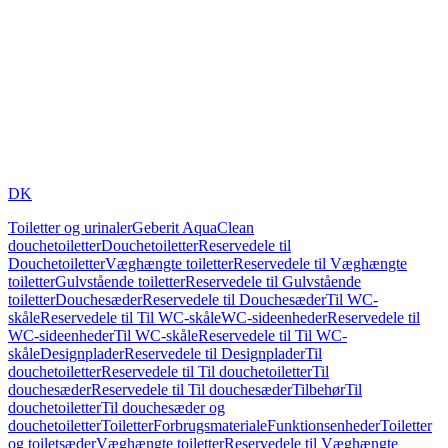
DK
Toiletter og urinaler
Geberit AquaClean
douchetoiletter
Douchetoiletter
Reservedele til
Douchetoiletter
Væghængte toiletter
Reservedele til Væghængte
toiletter
Gulvstående toiletter
Reservedele til Gulvstående
toiletter
Douchesæder
Reservedele til Douchesæder
Til WC-
skåle
Reservedele til Til WC-skåle
WC-sideenheder
Reservedele til
WC-sideenheder
Til WC-skåle
Reservedele til Til WC-
skåle
Designplader
Reservedele til Designplader
Til
douchetoiletter
Reservedele til Til douchetoiletter
Til
douchesæder
Reservedele til Til douchesæder
Tilbehør
Til
douchetoiletter
Til douchesæder og
douchetoiletter
Toiletter
Forbrugsmateriale
Funktionsenheder
Toiletter
og toiletsæder
Væghængte toiletter
Reservedele til Væghængte