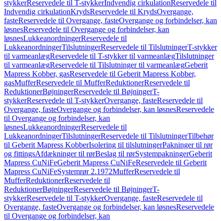
stykker
Reservedele til T-stykker
Indvendig cirkulation
Reservedele til
Indvendig cirkulation
Kryds
Reservedele til Kryds
Overgange,
faste
Reservedele til Overgange, faste
Overgange og forbindelser, kan
løsnes
Reservedele til Overgange og forbindelser, kan
løsnes
Lukkeanordninger
Reservedele til
Lukkeanordninger
Tilslutninger
Reservedele til Tilslutninger
T-stykker
til varmeanlæg
Reservedele til T-stykker til varmeanlæg
Tilslutninger
til varmeanlæg
Reservedele til Tilslutninger til varmeanlæg
Geberit
Mapress Kobber, gas
Reservedele til Geberit Mapress Kobber,
gas
Muffer
Reservedele til Muffer
Reduktioner
Reservedele til
Reduktioner
Bøjninger
Reservedele til Bøjninger
T-
stykker
Reservedele til T-stykker
Overgange, faste
Reservedele til
Overgange, faste
Overgange og forbindelser, kan løsnes
Reservedele
til Overgange og forbindelser, kan
løsnes
Lukkeanordninger
Reservedele til
Lukkeanordninger
Tilslutninger
Reservedele til Tilslutninger
Tilbehør
til Geberit Mapress Kobber
Isolering til tilslutninger
Pakninger til rør
og fittings
Afdækninger til rør
Beslag til rør
Systempakninger
Geberit
Mapress CuNiFe
Geberit Mapress CuNiFe
Reservedele til Geberit
Mapress CuNiFe
Systemrør 2.1972
Muffer
Reservedele til
Muffer
Reduktioner
Reservedele til
Reduktioner
Bøjninger
Reservedele til Bøjninger
T-
stykker
Reservedele til T-stykker
Overgange, faste
Reservedele til
Overgange, faste
Overgange og forbindelser, kan løsnes
Reservedele
til Overgange og forbindelser, kan