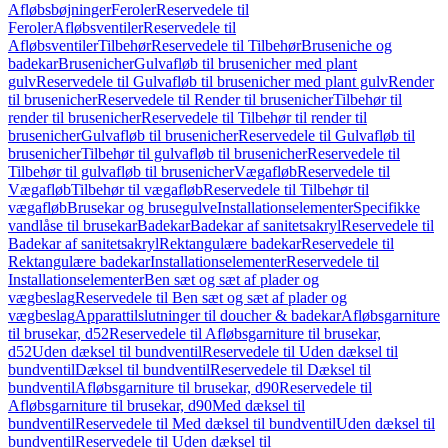
Afløbsbøjninger
Feroler
Reservedele til
Feroler
Afløbsventiler
Reservedele til
Afløbsventiler
Tilbehør
Reservedele til Tilbehør
Bruseniche og
badekar
Brusenicher
Gulvafløb til brusenicher med plant
gulv
Reservedele til Gulvafløb til brusenicher med plant gulv
Render
til brusenicher
Reservedele til Render til brusenicher
Tilbehør til
render til brusenicher
Reservedele til Tilbehør til render til
brusenicher
Gulvafløb til brusenicher
Reservedele til Gulvafløb til
brusenicher
Tilbehør til gulvafløb til brusenicher
Reservedele til
Tilbehør til gulvafløb til brusenicher
Vægafløb
Reservedele til
Vægafløb
Tilbehør til vægafløb
Reservedele til Tilbehør til
vægafløb
Brusekar og brusegulve
Installationselementer
Specifikke
vandlåse til brusekar
Badekar
Badekar af sanitetsakryl
Reservedele til
Badekar af sanitetsakryl
Rektangulære badekar
Reservedele til
Rektangulære badekar
Installationselementer
Reservedele til
Installationselementer
Ben sæt og sæt af plader og
vægbeslag
Reservedele til Ben sæt og sæt af plader og
vægbeslag
Apparattilslutninger til doucher & badekar
Afløbsgarniture
til brusekar, d52
Reservedele til Afløbsgarniture til brusekar,
d52
Uden dæksel til bundventil
Reservedele til Uden dæksel til
bundventil
Dæksel til bundventil
Reservedele til Dæksel til
bundventil
Afløbsgarniture til brusekar, d90
Reservedele til
Afløbsgarniture til brusekar, d90
Med dæksel til
bundventil
Reservedele til Med dæksel til bundventil
Uden dæksel til
bundventil
Reservedele til Uden dæksel til