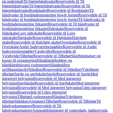
på underskab
Til hjørnehåndvaske
Reservedele til Til
hjørnehåndvaske
Til hjørnehåndvaske
Reservedele til Til
hjørnehåndvaske
Bordplader
Reservedele til Bordplader
Til
håndvaske til bordplademontering bowle formet
Reservedele til Til
håndvaske til bordplademontering bowle formet
Til håndvaske til
bordplademontering firkantet
Reservedele til Til håndvaske til
bordplademontering firkantet
Sideskabe
Reservedele til
Sideskabe
Lave sideskabe
Reservedele til Lave
sideskabe
Højskabe
Reservedele til Højskabe
Halvhøje
skabe
Reservedele til Halvhøje skabe
Overskabe
Reservedele til
Overskabe
Andre badeværelsesmøbler
Reservedele til Andre
badeværelsesmøbler
Væghylder
Reservedele til
Væghylder
Tilbehør
Reservedele til Tilbehør
Skuffeindsatser og
kasser til organisering
Håndklædeholdere og
håndklædekroge
Lyselementer
Håndtag
Ben
sæt
Magnettavler
Stikdåser
Reservedele til Stikdåser
Yderligere
tilbehør
Spejle og spejlskabe
Spejle
Reservedele til Spejle
Med
integreret belysning
Reservedele til Med integreret
belysning
Spejlskabe
Reservedele til Spejlskabe
Med integreret
belysning
Reservedele til Med integreret belysning
Uden integreret
belysning
Reservedele til Uden integreret
belysning
Tilbehør
Lyselementer
Håndtag
Yderligere
tilbehør
Stikdåser
Armaturer
Tilbehør
Reservedele til Tilbehør
Til
håndvaskarmaturer
Reservedele til Til
håndvaskarmaturer
Apparattilslutninger til vaskeplads, køkkenvask,