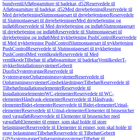
bundventil
Afløbsgarniture til badekar, d52
Reservedele til
Afløbsgarniture til badekar, d52
Med drejebetjening
Reservedele til
Med drejebetjening
Slutmontagesæt til drejebetjeninger
Reservedele
til Slutmontagesæt til drejebetjeninger
Med drejebetjening og
indløb
Reservedele til Med drejebetjening og indløb
Slutmontagesæt
til drejebetjening og indløb
Reservedele til Slutmontagesæt til
drejebetjening og indløb
Med trykbetjening PushControl
Reservedele
til Med trykbetjening PushControl
Slutmontagesæt til trykbetjening
PushControl
Reservedele til Slutmontagesæt til trykbetjening
PushControl
Med ventilkegle
Reservedele til Med
ventilkegle
Tilbehør til afløbsgarniture til badekar
Ventilkegler
T-
stykker
Installationssystemer
Geberit
Duofix
Systemvægge
Reservedele til
Systemvægge
Ophængningssystemer
Reservedele til
Ophængningssystemer
Gipsbeklædninger
Tilbehør
Reservedele til
Tilbehør
Installationselementer
Reservedele til
Installationselementer
WC-elementer
Reservedele til WC-
elementer
Håndvask-elementer
Reservedele til Håndvask-
elementer
Bidet-elementer
Reservedele til Bidet-elementer
Urinal-
elementer
Reservedele til Urinal-elementer
Elementer til brusenicher
med vægafløb
Reservedele til Elementer til brusenicher med
vægafløb
Elementer til emner, som skal holde til store
belastninger
Reservedele til Elementer til emner, som skal holde til
store belastninger
Tilbehør
Reservedele til Tilbehør
Geberit
GIS
Systemvægge
Ophængningssystemer
Tilbehør til