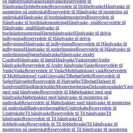
og møbler
Håndvaske
Håndvaske
Reservedele til
Håndvaske
Dobbeltvaske
Reservedele til Dobbeltvaske
Håndvaske til
montering på underskab
Reservedele til Håndvaske til montering på
underskab
Håndvaske til bordplademontering
Reservedele til
Håndvaske til bordplademontering
Håndvaske, små
Reservedele til
Håndvaske, små
Håndvaske til
bordplademontering
Hjørnehåndvaske
Håndvaske til delvis
indbygning
Reservedele til Håndvaske til delvis
indbygning
Håndvaske til indbygning
Reservedele til Håndvaske til
indbygning
Håndvaske til underlimning
Reservedele til Håndvaske til
underlimning
Hjørnehåndvaske
Håndvaske model
Comfort
Håndvaske til børn
Håndvaske
Vaskerender
Andre
håndvaske
Reservedele til Andre håndvaske
Vaske
Reservedele til
Vaske
Vaske
Reservedele til Vaske
Multifunktionel vask
Reservedele
til Multifunktionel vask
Gipsvaske
Tilbehør
Søjler
Reservedele til
Søjler
Halvsøjler
Reservedele til Halvsøjler
Tilbehør
Dæksel til
bundventil
Håndklædeholder
Monteringsbeslag
Dekorationsplader
Vægh
med små håndvaske
Reservedele til Møbelpakker med små
håndvaske
Møbelpakker med håndvaske til montering på
underskab
Reservedele til Møbelpakker med håndvaske til montering
på underskab
Badeværelsesmøbler
Underskabe
Reservedele til
Underskabe
Til håndvaske
Reservedele til Til håndvaske
Til
håndvaske
Reservedele til Til håndvaske
Til
dobbeltvaske
Reservedele til Til dobbeltvaske
Til håndvaske til
montering på underskab
Reservedele til Til håndvaske til montering