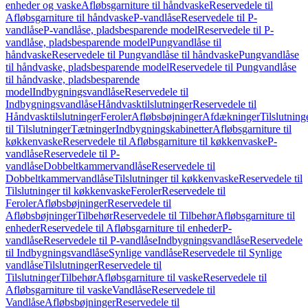
enheder og vaske
Afløbsgarniture til håndvaske
Reservedele til
Afløbsgarniture til håndvaske
P-vandlåse
Reservedele til P-
vandlåse
P-vandlåse, pladsbesparende model
Reservedele til P-
vandlåse, pladsbesparende model
Pungvandlåse til
håndvaske
Reservedele til Pungvandlåse til håndvaske
Pungvandlåse
til håndvaske, pladsbesparende model
Reservedele til Pungvandlåse
til håndvaske, pladsbesparende
model
Indbygningsvandlåse
Reservedele til
Indbygningsvandlåse
Håndvasktilslutninger
Reservedele til
Håndvasktilslutninger
Feroler
Afløbsbøjninger
Afdækninger
Tilslutning
til Tilslutninger
Tætninger
Indbygningskabinetter
Afløbsgarniture til
køkkenvaske
Reservedele til Afløbsgarniture til køkkenvaske
P-
vandlåse
Reservedele til P-
vandlåse
Dobbeltkammervandlåse
Reservedele til
Dobbeltkammervandlåse
Tilslutninger til køkkenvaske
Reservedele til
Tilslutninger til køkkenvaske
Feroler
Reservedele til
Feroler
Afløbsbøjninger
Reservedele til
Afløbsbøjninger
Tilbehør
Reservedele til Tilbehør
Afløbsgarniture til
enheder
Reservedele til Afløbsgarniture til enheder
P-
vandlåse
Reservedele til P-vandlåse
Indbygningsvandlåse
Reservedele
til Indbygningsvandlåse
Synlige vandlåse
Reservedele til Synlige
vandlåse
Tilslutninger
Reservedele til
Tilslutninger
Tilbehør
Afløbsgarniture til vaske
Reservedele til
Afløbsgarniture til vaske
Vandlåse
Reservedele til
Vandlåse
Afløbsbøjninger
Reservedele til