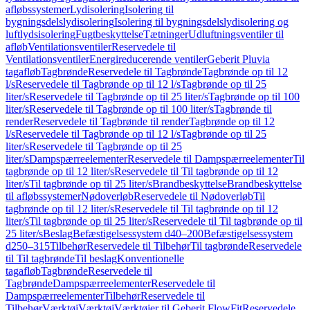
afløbssystemer
Lydisolering
Isolering til
bygningsdelslydisolering
Isolering til bygningsdelslydisolering og
luftlydsisolering
Fugtbeskyttelse
Tætninger
Udluftningsventiler til
afløb
Ventilationsventiler
Reservedele til
Ventilationsventiler
Energireducerende ventiler
Geberit Pluvia
tagafløb
Tagbrønde
Reservedele til Tagbrønde
Tagbrønde op til 12
l/s
Reservedele til Tagbrønde op til 12 l/s
Tagbrønde op til 25
liter/s
Reservedele til Tagbrønde op til 25 liter/s
Tagbrønde op til 100
liter/s
Reservedele til Tagbrønde op til 100 liter/s
Tagbrønde til
render
Reservedele til Tagbrønde til render
Tagbrønde op til 12
l/s
Reservedele til Tagbrønde op til 12 l/s
Tagbrønde op til 25
liter/s
Reservedele til Tagbrønde op til 25
liter/s
Dampspærreelementer
Reservedele til Dampspærreelementer
Til
tagbrønde op til 12 liter/s
Reservedele til Til tagbrønde op til 12
liter/s
Til tagbrønde op til 25 liter/s
Brandbeskyttelse
Brandbeskyttelse
til afløbssystemer
Nødoverløb
Reservedele til Nødoverløb
Til
tagbrønde op til 12 liter/s
Reservedele til Til tagbrønde op til 12
liter/s
Til tagbrønde op til 25 liter/s
Reservedele til Til tagbrønde op til
25 liter/s
Beslag
Befæstigelsessystem d40–200
Befæstigelsessystem
d250–315
Tilbehør
Reservedele til Tilbehør
Til tagbrønde
Reservedele
til Til tagbrønde
Til beslag
Konventionelle
tagafløb
Tagbrønde
Reservedele til
Tagbrønde
Dampspærreelementer
Reservedele til
Dampspærreelementer
Tilbehør
Reservedele til
Tilbehør
Værktøj
Værktøj
Værktøjer til Geberit FlowFit
Reservedele