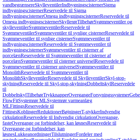
vandbegrænsere
Skylleventiler
Indbygningscisterner
Sigma
indbygningscisterner
Reservedele til Sigma
indbygningscisterner
Omega indbygningscisterner
Reservedele til
Omega indbygningscisterner
Skyllerør
Tilbehør
Svømmeventiler og
skylleventiler
Svømmeventiler
Reservedele til
Svømmeventiler
Svømmeventiler til synlige cisterner
Reservedele til
Svømmeventiler til synlige cisterner
Svømmeventiler til
indbygningscisterner
Reservedele til Svømmeventiler til
indbygningscisterner
Svømmeventiler til cisterner af
porcelæn
Reservedele til Svømmeventiler til cisterner af
porcelæn
Svømmeventiler til cisterner universel
Reservedele til
Svømmeventiler til cisterner universel
Svømmeventiler til
Monolith
Reservedele til Svømmeventiler til
Monolith
Skylleventiler
Reservedele til Skylleventiler
Skyl-stop-
skylning
Reservedele til Skyl-stop-skylning
Dobbeltskyl
Reservedele
til
Dobbeltskyl
Tilbehør
Trykknapper
Overgange
Forsyningssystemer
Geber
FlowFit
Systemrør ML
Systemrør varmeanlæg
ML
Fittings
Reservedele til
Fittings
Koblinger
Reduktioner
Bøjninger
T-stykker
Indvendig
cirkulation
Reservedele til Indvendig cirkulation
Overgange,
faste
Overgange og forbindelser, kan løsnes
Reservedele til
Overgange og forbindelser, kan
løsnes
Lukkeanordninger
Tilslutninger
Fordeler med
gevindsamling
Reservedele til Fordeler med gevindsamling
T-stykker