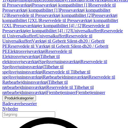
til Presseværktøj
Presseværktøj kompatibilitet [1]
Reservedele til
Presseværktøj kompatibilitet [1]
Presseværktøj kompatibilitet
[2]
Reservedele til Presseværktøj kompatibilitet [2]
Presseværktøj
kompatibilitet [2XL]
Reservedele til Presseværktøj kompatibilitet
[2XL]
Presseværktøjer kompatibilitet [4] / [2]
Reservedele til
Presseværktøjer kompatibilitet [4] / [2]
Universalkuffert
Reservedele
til Universalkuffert
Universalkuffert
Reservedele til
Universalkuffert
Værktøj til Geberit Silent-db20 / Geberit
PE
Reservedele til Værktøj til Geberit Silent-db20 / Geberit
PE
Elektrosvejseværktøj
Reservedele til
Elektrosvejseværktøj
Tilbehør til
elektrosvejseværktøj
Spejlsvejsningsværktøj
Reservedele til
Spejlsvejsningsværktøj
Tilbehør til
spejlsvejsningsværktøj
Reservedele til Tilbehør til
spejlsvejsningsværktøj
Rørbearbejdningsværktøj
Reservedele til
Rørbearbejdningsværktøj
Tilbehør til
rørbearbejdningsværktøj
Reservedele til Tilbehør til
rørbearbejdningsværktøj
Fjernbetjeninger
Fjernbetjeninger
Produktkategorier
Badeværelsesserier
Nyheder