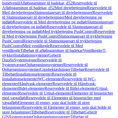
bundventil
Afløbsgarniture til badekar, d52
Reservedele til
Afløbsgarniture til badekar, d52
Med drejebetjening
Reservedele til
Med drejebetjening
Slutmontagesæt til drejebetjeninger
Reservedele
til Slutmontagesæt til drejebetjeninger
Med drejebetjening og
indløb
Reservedele til Med drejebetjening og indløb
Slutmontagesæt
til drejebetjening og indløb
Reservedele til Slutmontagesæt til
drejebetjening og indløb
Med trykbetjening PushControl
Reservedele
til Med trykbetjening PushControl
Slutmontagesæt til trykbetjening
PushControl
Reservedele til Slutmontagesæt til trykbetjening
PushControl
Med ventilkegle
Reservedele til Med
ventilkegle
Tilbehør til afløbsgarniture til badekar
Ventilkegler
T-
stykker
Installationssystemer
Geberit
Duofix
Systemvægge
Reservedele til
Systemvægge
Ophængningssystemer
Reservedele til
Ophængningssystemer
Gipsbeklædninger
Tilbehør
Reservedele til
Tilbehør
Installationselementer
Reservedele til
Installationselementer
WC-elementer
Reservedele til WC-
elementer
Håndvask-elementer
Reservedele til Håndvask-
elementer
Bidet-elementer
Reservedele til Bidet-elementer
Urinal-
elementer
Reservedele til Urinal-elementer
Elementer til brusenicher
med vægafløb
Reservedele til Elementer til brusenicher med
vægafløb
Elementer til emner, som skal holde til store
belastninger
Reservedele til Elementer til emner, som skal holde til
store belastninger
Tilbehør
Reservedele til Tilbehør
Geberit
GIS
Systemvægge
Ophængningssystemer
Tilbehør til