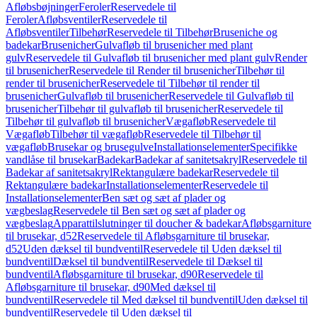
Afløbsbøjninger
Feroler
Reservedele til
Feroler
Afløbsventiler
Reservedele til
Afløbsventiler
Tilbehør
Reservedele til Tilbehør
Bruseniche og
badekar
Brusenicher
Gulvafløb til brusenicher med plant
gulv
Reservedele til Gulvafløb til brusenicher med plant gulv
Render
til brusenicher
Reservedele til Render til brusenicher
Tilbehør til
render til brusenicher
Reservedele til Tilbehør til render til
brusenicher
Gulvafløb til brusenicher
Reservedele til Gulvafløb til
brusenicher
Tilbehør til gulvafløb til brusenicher
Reservedele til
Tilbehør til gulvafløb til brusenicher
Vægafløb
Reservedele til
Vægafløb
Tilbehør til vægafløb
Reservedele til Tilbehør til
vægafløb
Brusekar og brusegulve
Installationselementer
Specifikke
vandlåse til brusekar
Badekar
Badekar af sanitetsakryl
Reservedele til
Badekar af sanitetsakryl
Rektangulære badekar
Reservedele til
Rektangulære badekar
Installationselementer
Reservedele til
Installationselementer
Ben sæt og sæt af plader og
vægbeslag
Reservedele til Ben sæt og sæt af plader og
vægbeslag
Apparattilslutninger til doucher & badekar
Afløbsgarniture
til brusekar, d52
Reservedele til Afløbsgarniture til brusekar,
d52
Uden dæksel til bundventil
Reservedele til Uden dæksel til
bundventil
Dæksel til bundventil
Reservedele til Dæksel til
bundventil
Afløbsgarniture til brusekar, d90
Reservedele til
Afløbsgarniture til brusekar, d90
Med dæksel til
bundventil
Reservedele til Med dæksel til bundventil
Uden dæksel til
bundventil
Reservedele til Uden dæksel til