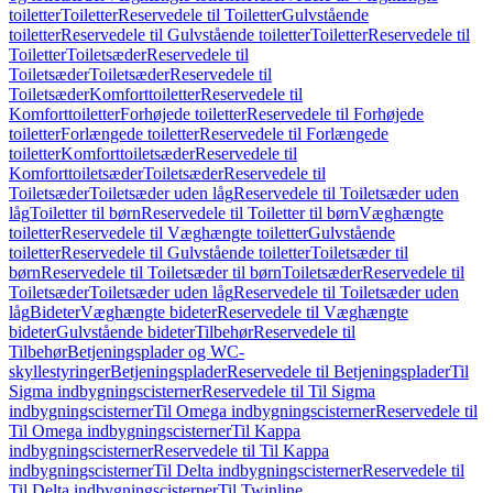
toiletter
Toiletter
Reservedele til Toiletter
Gulvstående
toiletter
Reservedele til Gulvstående toiletter
Toiletter
Reservedele til
Toiletter
Toiletsæder
Reservedele til
Toiletsæder
Toiletsæder
Reservedele til
Toiletsæder
Komforttoiletter
Reservedele til
Komforttoiletter
Forhøjede toiletter
Reservedele til Forhøjede
toiletter
Forlængede toiletter
Reservedele til Forlængede
toiletter
Komforttoiletsæder
Reservedele til
Komforttoiletsæder
Toiletsæder
Reservedele til
Toiletsæder
Toiletsæder uden låg
Reservedele til Toiletsæder uden
låg
Toiletter til børn
Reservedele til Toiletter til børn
Væghængte
toiletter
Reservedele til Væghængte toiletter
Gulvstående
toiletter
Reservedele til Gulvstående toiletter
Toiletsæder til
børn
Reservedele til Toiletsæder til børn
Toiletsæder
Reservedele til
Toiletsæder
Toiletsæder uden låg
Reservedele til Toiletsæder uden
låg
Bideter
Væghængte bideter
Reservedele til Væghængte
bideter
Gulvstående bideter
Tilbehør
Reservedele til
Tilbehør
Betjeningsplader og WC-
skyllestyringer
Betjeningsplader
Reservedele til Betjeningsplader
Til
Sigma indbygningscisterner
Reservedele til Til Sigma
indbygningscisterner
Til Omega indbygningscisterner
Reservedele til
Til Omega indbygningscisterner
Til Kappa
indbygningscisterner
Reservedele til Til Kappa
indbygningscisterner
Til Delta indbygningscisterner
Reservedele til
Til Delta indbygningscisterner
Til Twinline