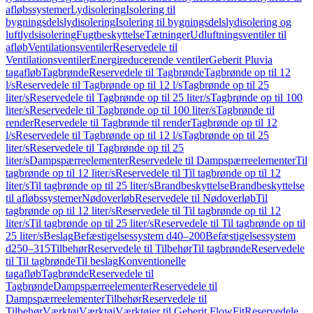
afløbssystemer
Lydisolering
Isolering til
bygningsdelslydisolering
Isolering til bygningsdelslydisolering og
luftlydsisolering
Fugtbeskyttelse
Tætninger
Udluftningsventiler til
afløb
Ventilationsventiler
Reservedele til
Ventilationsventiler
Energireducerende ventiler
Geberit Pluvia
tagafløb
Tagbrønde
Reservedele til Tagbrønde
Tagbrønde op til 12
l/s
Reservedele til Tagbrønde op til 12 l/s
Tagbrønde op til 25
liter/s
Reservedele til Tagbrønde op til 25 liter/s
Tagbrønde op til 100
liter/s
Reservedele til Tagbrønde op til 100 liter/s
Tagbrønde til
render
Reservedele til Tagbrønde til render
Tagbrønde op til 12
l/s
Reservedele til Tagbrønde op til 12 l/s
Tagbrønde op til 25
liter/s
Reservedele til Tagbrønde op til 25
liter/s
Dampspærreelementer
Reservedele til Dampspærreelementer
Til
tagbrønde op til 12 liter/s
Reservedele til Til tagbrønde op til 12
liter/s
Til tagbrønde op til 25 liter/s
Brandbeskyttelse
Brandbeskyttelse
til afløbssystemer
Nødoverløb
Reservedele til Nødoverløb
Til
tagbrønde op til 12 liter/s
Reservedele til Til tagbrønde op til 12
liter/s
Til tagbrønde op til 25 liter/s
Reservedele til Til tagbrønde op til
25 liter/s
Beslag
Befæstigelsessystem d40–200
Befæstigelsessystem
d250–315
Tilbehør
Reservedele til Tilbehør
Til tagbrønde
Reservedele
til Til tagbrønde
Til beslag
Konventionelle
tagafløb
Tagbrønde
Reservedele til
Tagbrønde
Dampspærreelementer
Reservedele til
Dampspærreelementer
Tilbehør
Reservedele til
Tilbehør
Værktøj
Værktøj
Værktøjer til Geberit FlowFit
Reservedele