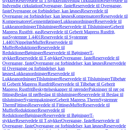
stykker
Reservedele til T-stykker
Indvendig cirkulation
Reservedele til
Indvendig cirkulation
Overgange, faste
Reservedele til Overgange,
faste
Overgange og forbindelser, kan løsnes
Reservedele til
Overgange og forbindelser, kan løsnes
Kompensatorer
Reservedele til
Kompensatorer
Gennemføringer
Lukkeanordninger
Reservedele til
Lukkeanordninger
Tilslutninger
Reservedele til Tilslutninger
Geberit
Mapress Rustfrit, gas
Reservedele til Geberit Mapress Rustfrit,
gas
Systemrør 1.4401
Reservedele til Systemrør
1.4401
Nippelrør
Muffer
Reservedele til
Muffer
Reduktioner
Reservedele til
Reduktioner
Bøjninger
Reservedele til Bøjninger
T-
stykker
Reservedele til T-stykker
Overgange, faste
Reservedele til
Overgange, faste
Overgange og forbindelser, kan løsnes
Reservedele
til Overgange og forbindelser, kan
løsnes
Lukkeanordninger
Reservedele til
Lukkeanordninger
Tilslutninger
Reservedele til Tilslutninger
Tilbehør
til Geberit Mapress Rustfrit
Reservedele til Tilbehør til Geberit
Mapress Rustfrit
Beskyttelseskapper til rørender
Pakninger til rør og
fittings
Beslag til rør
Beslag til tilslutninger
Reservedele til Beslag til
tilslutninger
Systempakninger
Geberit Mapress Therm
Systemrør
Therm
Fittings
Reservedele til Fittings
Muffer
Reservedele til
Muffer
Reduktioner
Reservedele til
Reduktioner
Bøjninger
Reservedele til Bøjninger
T-
stykker
Reservedele til T-stykker
Overgange, faste
Reservedele til
Overgange, faste
Overgange og forbindelser, kan løsnes
Reservedele