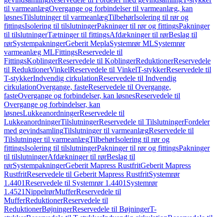
til varmeanlæg
Overgange og forbindelser til varmeanlæg, kan
løsnes
Tilslutninger til varmeanlæg
Tilbehør
Isolering til rør og
fittings
Isolering til tilslutninger
Pakninger til rør og fittings
Pakninger
til tilslutninger
Tætninger til fittings
Afdækninger til rør
Beslag til
rør
Systempakninger
Geberit Mepla
Systemrør ML
Systemrør
varmeanlæg ML
Fittings
Reservedele til
Fittings
Koblinger
Reservedele til Koblinger
Reduktioner
Reservedele
til Reduktioner
Vinkel
Reservedele til Vinkel
T-stykker
Reservedele til
T-stykker
Indvendig cirkulation
Reservedele til Indvendig
cirkulation
Overgange, faste
Reservedele til Overgange,
faste
Overgange og forbindelser, kan løsnes
Reservedele til
Overgange og forbindelser, kan
løsnes
Lukkeanordninger
Reservedele til
Lukkeanordninger
Tilslutninger
Reservedele til Tilslutninger
Fordeler
med gevindsamling
Tilslutninger til varmeanlæg
Reservedele til
Tilslutninger til varmeanlæg
Tilbehør
Isolering til rør og
fittings
Isolering til tilslutninger
Pakninger til rør og fittings
Pakninger
til tilslutninger
Afdækninger til rør
Beslag til
rør
Systempakninger
Geberit Mapress Rustfrit
Geberit Mapress
Rustfrit
Reservedele til Geberit Mapress Rustfrit
Systemrør
1.4401
Reservedele til Systemrør 1.4401
Systemrør
1.4521
Nippelrør
Muffer
Reservedele til
Muffer
Reduktioner
Reservedele til
Reduktioner
Bøjninger
Reservedele til Bøjninger
T-