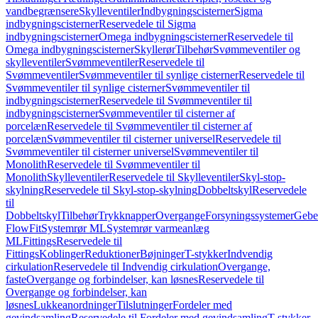
vandbegrænsere
Skylleventiler
Indbygningscisterner
Sigma
indbygningscisterner
Reservedele til Sigma
indbygningscisterner
Omega indbygningscisterner
Reservedele til
Omega indbygningscisterner
Skyllerør
Tilbehør
Svømmeventiler og
skylleventiler
Svømmeventiler
Reservedele til
Svømmeventiler
Svømmeventiler til synlige cisterner
Reservedele til
Svømmeventiler til synlige cisterner
Svømmeventiler til
indbygningscisterner
Reservedele til Svømmeventiler til
indbygningscisterner
Svømmeventiler til cisterner af
porcelæn
Reservedele til Svømmeventiler til cisterner af
porcelæn
Svømmeventiler til cisterner universel
Reservedele til
Svømmeventiler til cisterner universel
Svømmeventiler til
Monolith
Reservedele til Svømmeventiler til
Monolith
Skylleventiler
Reservedele til Skylleventiler
Skyl-stop-
skylning
Reservedele til Skyl-stop-skylning
Dobbeltskyl
Reservedele
til
Dobbeltskyl
Tilbehør
Trykknapper
Overgange
Forsyningssystemer
Geber
FlowFit
Systemrør ML
Systemrør varmeanlæg
ML
Fittings
Reservedele til
Fittings
Koblinger
Reduktioner
Bøjninger
T-stykker
Indvendig
cirkulation
Reservedele til Indvendig cirkulation
Overgange,
faste
Overgange og forbindelser, kan løsnes
Reservedele til
Overgange og forbindelser, kan
løsnes
Lukkeanordninger
Tilslutninger
Fordeler med
gevindsamling
Reservedele til Fordeler med gevindsamling
T-stykker