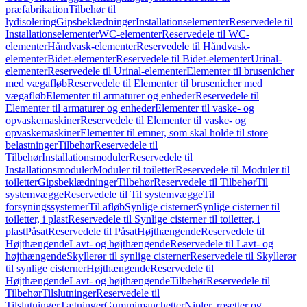
præfabrikation
Tilbehør til
lydisolering
Gipsbeklædninger
Installationselementer
Reservedele til
Installationselementer
WC-elementer
Reservedele til WC-
elementer
Håndvask-elementer
Reservedele til Håndvask-
elementer
Bidet-elementer
Reservedele til Bidet-elementer
Urinal-
elementer
Reservedele til Urinal-elementer
Elementer til brusenicher
med vægafløb
Reservedele til Elementer til brusenicher med
vægafløb
Elementer til armaturer og enheder
Reservedele til
Elementer til armaturer og enheder
Elementer til vaske- og
opvaskemaskiner
Reservedele til Elementer til vaske- og
opvaskemaskiner
Elementer til emner, som skal holde til store
belastninger
Tilbehør
Reservedele til
Tilbehør
Installationsmoduler
Reservedele til
Installationsmoduler
Moduler til toiletter
Reservedele til Moduler til
toiletter
Gipsbeklædninger
Tilbehør
Reservedele til Tilbehør
Til
systemvægge
Reservedele til Til systemvægge
Til
forsyningssystemer
Til afløb
Synlige cisterner
Synlige cisterner til
toiletter, i plast
Reservedele til Synlige cisterner til toiletter, i
plast
Påsat
Reservedele til Påsat
Højthængende
Reservedele til
Højthængende
Lavt- og højthængende
Reservedele til Lavt- og
højthængende
Skyllerør til synlige cisterner
Reservedele til Skyllerør
til synlige cisterner
Højthængende
Reservedele til
Højthængende
Lavt- og højthængende
Tilbehør
Reservedele til
Tilbehør
Tilslutninger
Reservedele til
Tilslutninger
Tætninger
Gummimanchetter
Nipler, rosetter og