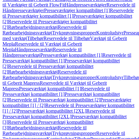
til Værktøjer til Geberit FlowFit
Håndpresseværktøjer
Reservedele til
Håndpresseværktøjer
Presseværktøjer kompatibilitet [1]
Reservedele
til Presseværktøjer kompatibilitet [1]
Presseværktøjer kompatibilitet
[2]
Reservedele til Presseværktøjer kompatibilitet
[2]
Rørbearbejdningsværktøj
Reservedele til
Rørbearbejdningsværktøj
Trykprøvningspropper
Kontroludstyr
Pressea
med værktøj
Tilbehør
Reservedele til Tilbehør
Værktøj til Geberit
Mepla
Reservedele til Værktøj til Geberit
Mepla
Håndpresseværktøj
Reservedele til
Håndpresseværktøj
Presseværktøj kompatibilitet [1]
Reservedele til
Presseværktøj kompatibilitet [1]
Presseværktøj kompatibilitet
[2]
Reservedele til Presseværktøj kompatibilitet
[2]
Rørbearbejdningsværktøj
Reservedele til
Rørbearbejdningsværktøj
Trykprøvningspropper
Kontroludstyr
Tilbehø
til Geberit Mapress
Reservedele til Værktøj til Geberit
Mapress
Presseværktøj kompatibilitet [1]
Reservedele til
Presseværktøj kompatibilitet [1]
Presseværktøj kompatibilitet
[2]
Reservedele til Presseværktøj kompatibilitet [2]
Presseværktøjer
kompatibilitet [1] / [2]
Reservedele til Presseværktøjer kompatibilitet
[1] / [2]
Presseværktøj kompatibilitet [2XL]
Reservedele til
Presseværktøj kompatibilitet [2XL]
Presseværktøj kompatibilitet
[3]
Reservedele til Presseværktøj kompatibilitet
[3]
Rørbearbejdningsværktøj
Reservedele til
Rørbearbejdningsværktøj
Trykprøvningspropper
Reservedele til
Trykprøvningspropper
Kontroludstyr
Tilbehør
Presseværktøj
Reservede