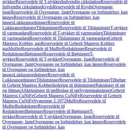
stykker
Reservedele til T-stykker
Indvendig cirkulation
Reservedele til
Indvendig cirkulation
Kryds
Reservedele til Kryds
Overgange,
faste
Reservedele til Overgange, faste
Overgange og forbindelser, kan
løsnes
Reservedele til Overgange og forbindelser, kan
løsnes
Lukkeanordninger
Reservedele til
Lukkeanordninger
Tilslutninger
Reservedele til Tilslutninger
T-stykker
til varmeanlæg
Reservedele til T-stykker til varmeanlæg
Tilslutninger
til varmeanlæg
Reservedele til Tilslutninger til varmeanlæg
Geberit
Mapress Kobber, gas
Reservedele til Geberit Mapress Kobber,
gas
Muffer
Reservedele til Muffer
Reduktioner
Reservedele til
Reduktioner
Bøjninger
Reservedele til Bøjninger
T-
stykker
Reservedele til T-stykker
Overgange, faste
Reservedele til
Overgange, faste
Overgange og forbindelser, kan løsnes
Reservedele
til Overgange og forbindelser, kan
løsnes
Lukkeanordninger
Reservedele til
Lukkeanordninger
Tilslutninger
Reservedele til Tilslutninger
Tilbehør
til Geberit Mapress Kobber
Isolering til tilslutninger
Pakninger til rør
og fittings
Afdækninger til rør
Beslag til rør
Systempakninger
Geberit
Mapress CuNiFe
Geberit Mapress CuNiFe
Reservedele til Geberit
Mapress CuNiFe
Systemrør 2.1972
Muffer
Reservedele til
Muffer
Reduktioner
Reservedele til
Reduktioner
Bøjninger
Reservedele til Bøjninger
T-
stykker
Reservedele til T-stykker
Overgange, faste
Reservedele til
Overgange, faste
Overgange og forbindelser, kan løsnes
Reservedele
til Overgange og forbindelser, kan