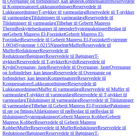
til Overgange og forbindelser, kan løsnes
Kompensatorer
Reservedele
til Kompensatorer
Lukkeanordninger
Reservedele til
Lukkeanordninger
T-stykker til varmeanlæg
Reservedele til T-stykker
til varmeanlæg
Tilslutninger til varmeanlæg
Reservedele til
Tilslutninger til varmeanlæg
Tilbehør til Geberit Mapress
Therm
Beskyttelseskapper til rørender
Systempakninger
Beslag til
rør
Geberit Mapress El-Forzinket
Geberit Mapress El-
Forzinket
Reservedele til Geberit Mapress El-Forzinket
Systemrør
1.0034
Systemrør 1.0215
Nippelrør
Muffer
Reservedele til
Muffer
Reduktioner
Reservedele til
Reduktioner
Bøjninger
Reservedele til Bøjninger
T-
stykker
Reservedele til T-stykker
Kryds
Reservedele til
Kryds
Overgange, faste
Reservedele til Overgange, faste
Overgange
og forbindelser, kan løsnes
Reservedele til Overgange og
forbindelser, kan løsnes
Kompensatorer
Reservedele til
Kompensatorer
Lukkeanordninger
Reservedele til
Lukkeanordninger
Muffer til varmeanlæg
Reservedele til Muffer til
varmeanlæg
T-stykker til varmeanlæg
Reservedele til T-stykker til
varmeanlæg
Tilslutninger til varmeanlæg
Reservedele til Tilslutninger
til varmeanlæg
Tilbehør til Geberit Mapress El-Forzinket
Pakninger
til rør og fittings
Afdækninger til rør
Beslag til rør
Beslag til
tilslutninger
Systempakninger
Geberit Mapress Kobber
Geberit
Mapress Kobber
Reservedele til Geberit Mapress
Kobber
Muffer
Reservedele til Muffer
Reduktioner
Reservedele til
Reduktioner
Bøjninger
Reservedele til Bøjninger
T-