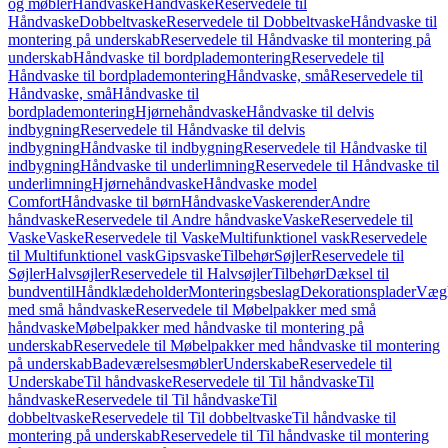
og møbler
Håndvaske
Håndvaske
Reservedele til
Håndvaske
Dobbeltvaske
Reservedele til Dobbeltvaske
Håndvaske til
montering på underskab
Reservedele til Håndvaske til montering på
underskab
Håndvaske til bordplademontering
Reservedele til
Håndvaske til bordplademontering
Håndvaske, små
Reservedele til
Håndvaske, små
Håndvaske til
bordplademontering
Hjørnehåndvaske
Håndvaske til delvis
indbygning
Reservedele til Håndvaske til delvis
indbygning
Håndvaske til indbygning
Reservedele til Håndvaske til
indbygning
Håndvaske til underlimning
Reservedele til Håndvaske til
underlimning
Hjørnehåndvaske
Håndvaske model
Comfort
Håndvaske til børn
Håndvaske
Vaskerender
Andre
håndvaske
Reservedele til Andre håndvaske
Vaske
Reservedele til
Vaske
Vaske
Reservedele til Vaske
Multifunktionel vask
Reservedele
til Multifunktionel vask
Gipsvaske
Tilbehør
Søjler
Reservedele til
Søjler
Halvsøjler
Reservedele til Halvsøjler
Tilbehør
Dæksel til
bundventil
Håndklædeholder
Monteringsbeslag
Dekorationsplader
Vægh
med små håndvaske
Reservedele til Møbelpakker med små
håndvaske
Møbelpakker med håndvaske til montering på
underskab
Reservedele til Møbelpakker med håndvaske til montering
på underskab
Badeværelsesmøbler
Underskabe
Reservedele til
Underskabe
Til håndvaske
Reservedele til Til håndvaske
Til
håndvaske
Reservedele til Til håndvaske
Til
dobbeltvaske
Reservedele til Til dobbeltvaske
Til håndvaske til
montering på underskab
Reservedele til Til håndvaske til montering