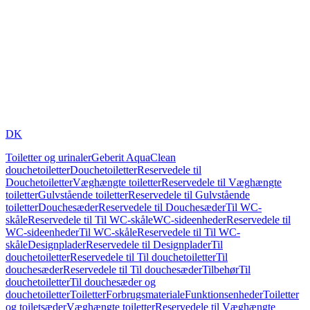
DK
Toiletter og urinaler
Geberit AquaClean
douchetoiletter
Douchetoiletter
Reservedele til
Douchetoiletter
Væghængte toiletter
Reservedele til Væghængte
toiletter
Gulvstående toiletter
Reservedele til Gulvstående
toiletter
Douchesæder
Reservedele til Douchesæder
Til WC-
skåle
Reservedele til Til WC-skåle
WC-sideenheder
Reservedele til
WC-sideenheder
Til WC-skåle
Reservedele til Til WC-
skåle
Designplader
Reservedele til Designplader
Til
douchetoiletter
Reservedele til Til douchetoiletter
Til
douchesæder
Reservedele til Til douchesæder
Tilbehør
Til
douchetoiletter
Til douchesæder og
douchetoiletter
Toiletter
Forbrugsmateriale
Funktionsenheder
Toiletter
og toiletsæder
Væghængte toiletter
Reservedele til Væghængte