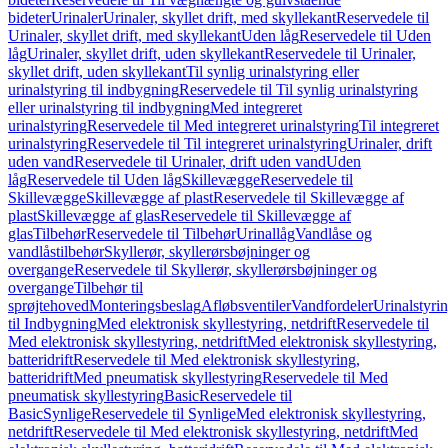
bideter
Urinaler
Urinaler, skyllet drift, med skyllekant
Reservedele til
Urinaler, skyllet drift, med skyllekant
Uden låg
Reservedele til Uden
låg
Urinaler, skyllet drift, uden skyllekant
Reservedele til Urinaler,
skyllet drift, uden skyllekant
Til synlig urinalstyring eller
urinalstyring til indbygning
Reservedele til Til synlig urinalstyring
eller urinalstyring til indbygning
Med integreret
urinalstyring
Reservedele til Med integreret urinalstyring
Til integreret
urinalstyring
Reservedele til Til integreret urinalstyring
Urinaler, drift
uden vand
Reservedele til Urinaler, drift uden vand
Uden
låg
Reservedele til Uden låg
Skillevægge
Reservedele til
Skillevægge
Skillevægge af plast
Reservedele til Skillevægge af
plast
Skillevægge af glas
Reservedele til Skillevægge af
glas
Tilbehør
Reservedele til Tilbehør
Urinallåg
Vandlåse og
vandlåstilbehør
Skyllerør, skyllerørsbøjninger og
overgange
Reservedele til Skyllerør, skyllerørsbøjninger og
overgange
Tilbehør til
sprøjtehoved
Monteringsbeslag
Afløbsventiler
Vandfordeler
Urinalstyri
til Indbygning
Med elektronisk skyllestyring, netdrift
Reservedele til
Med elektronisk skyllestyring, netdrift
Med elektronisk skyllestyring,
batteridrift
Reservedele til Med elektronisk skyllestyring,
batteridrift
Med pneumatisk skyllestyring
Reservedele til Med
pneumatisk skyllestyring
Basic
Reservedele til
Basic
Synlige
Reservedele til Synlige
Med elektronisk skyllestyring,
netdrift
Reservedele til Med elektronisk skyllestyring, netdrift
Med