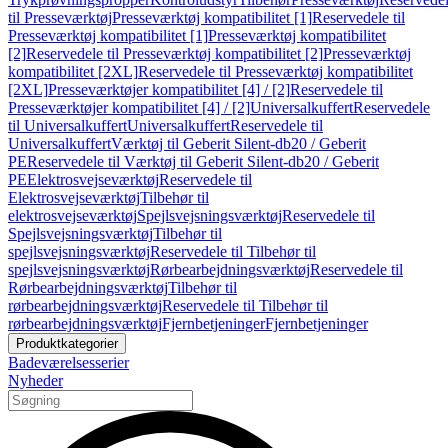
til Presseværktøj
Presseværktøj kompatibilitet [1]
Reservedele til
Presseværktøj kompatibilitet [1]
Presseværktøj kompatibilitet
[2]
Reservedele til Presseværktøj kompatibilitet [2]
Presseværktøj
kompatibilitet [2XL]
Reservedele til Presseværktøj kompatibilitet
[2XL]
Presseværktøjer kompatibilitet [4] / [2]
Reservedele til
Presseværktøjer kompatibilitet [4] / [2]
Universalkuffert
Reservedele
til Universalkuffert
Universalkuffert
Reservedele til
Universalkuffert
Værktøj til Geberit Silent-db20 / Geberit
PE
Reservedele til Værktøj til Geberit Silent-db20 / Geberit
PE
Elektrosvejseværktøj
Reservedele til
Elektrosvejseværktøj
Tilbehør til
elektrosvejseværktøj
Spejlsvejsningsværktøj
Reservedele til
Spejlsvejsningsværktøj
Tilbehør til
spejlsvejsningsværktøj
Reservedele til Tilbehør til
spejlsvejsningsværktøj
Rørbearbejdningsværktøj
Reservedele til
Rørbearbejdningsværktøj
Tilbehør til
rørbearbejdningsværktøj
Reservedele til Tilbehør til
rørbearbejdningsværktøj
Fjernbetjeninger
Fjernbetjeninger
Produktkategorier
Badeværelsesserier
Nyheder