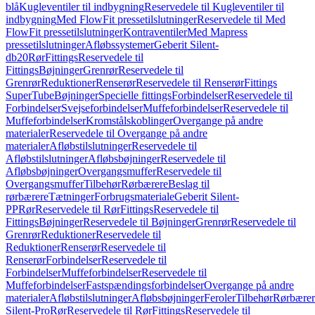
blå
Kugleventiler til indbygning
Reservedele til Kugleventiler til
indbygning
Med FlowFit pressetilslutninger
Reservedele til Med
FlowFit pressetilslutninger
Kontraventiler
Med Mapress
pressetilslutninger
Afløbssystemer
Geberit Silent-
db20
Rør
Fittings
Reservedele til
Fittings
Bøjninger
Grenrør
Reservedele til
Grenrør
Reduktioner
Renserør
Reservedele til Renserør
Fittings
SuperTube
Bøjninger
Specielle fittings
Forbindelser
Reservedele til
Forbindelser
Svejseforbindelser
Muffeforbindelser
Reservedele til
Muffeforbindelser
Kromstålskoblinger
Overgange på andre
materialer
Reservedele til Overgange på andre
materialer
Afløbstilslutninger
Reservedele til
Afløbstilslutninger
Afløbsbøjninger
Reservedele til
Afløbsbøjninger
Overgangsmuffer
Reservedele til
Overgangsmuffer
Tilbehør
Rørbærere
Beslag til
rørbærere
Tætninger
Forbrugsmateriale
Geberit Silent-
PP
Rør
Reservedele til Rør
Fittings
Reservedele til
Fittings
Bøjninger
Reservedele til Bøjninger
Grenrør
Reservedele til
Grenrør
Reduktioner
Reservedele til
Reduktioner
Renserør
Reservedele til
Renserør
Forbindelser
Reservedele til
Forbindelser
Muffeforbindelser
Reservedele til
Muffeforbindelser
Fastspændingsforbindelser
Overgange på andre
materialer
Afløbstilslutninger
Afløbsbøjninger
Feroler
Tilbehør
Rørbærer
Silent-Pro
Rør
Reservedele til Rør
Fittings
Reservedele til