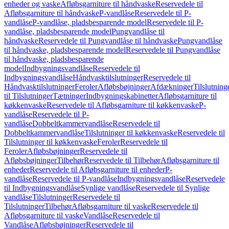
enheder og vaske
Afløbsgarniture til håndvaske
Reservedele til
Afløbsgarniture til håndvaske
P-vandlåse
Reservedele til P-
vandlåse
P-vandlåse, pladsbesparende model
Reservedele til P-
vandlåse, pladsbesparende model
Pungvandlåse til
håndvaske
Reservedele til Pungvandlåse til håndvaske
Pungvandlåse
til håndvaske, pladsbesparende model
Reservedele til Pungvandlåse
til håndvaske, pladsbesparende
model
Indbygningsvandlåse
Reservedele til
Indbygningsvandlåse
Håndvasktilslutninger
Reservedele til
Håndvasktilslutninger
Feroler
Afløbsbøjninger
Afdækninger
Tilslutning
til Tilslutninger
Tætninger
Indbygningskabinetter
Afløbsgarniture til
køkkenvaske
Reservedele til Afløbsgarniture til køkkenvaske
P-
vandlåse
Reservedele til P-
vandlåse
Dobbeltkammervandlåse
Reservedele til
Dobbeltkammervandlåse
Tilslutninger til køkkenvaske
Reservedele til
Tilslutninger til køkkenvaske
Feroler
Reservedele til
Feroler
Afløbsbøjninger
Reservedele til
Afløbsbøjninger
Tilbehør
Reservedele til Tilbehør
Afløbsgarniture til
enheder
Reservedele til Afløbsgarniture til enheder
P-
vandlåse
Reservedele til P-vandlåse
Indbygningsvandlåse
Reservedele
til Indbygningsvandlåse
Synlige vandlåse
Reservedele til Synlige
vandlåse
Tilslutninger
Reservedele til
Tilslutninger
Tilbehør
Afløbsgarniture til vaske
Reservedele til
Afløbsgarniture til vaske
Vandlåse
Reservedele til
Vandlåse
Afløbsbøjninger
Reservedele til