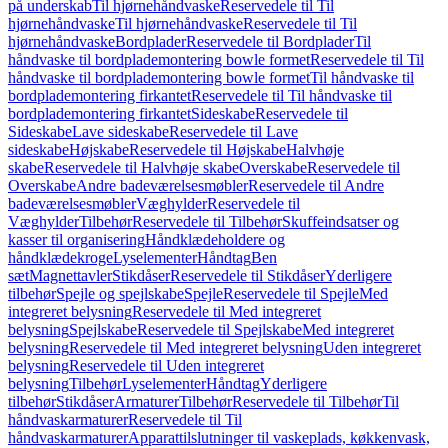
på underskab
Til hjørnehåndvaske
Reservedele til Til
hjørnehåndvaske
Til hjørnehåndvaske
Reservedele til Til
hjørnehåndvaske
Bordplader
Reservedele til Bordplader
Til
håndvaske til bordplademontering bowle formet
Reservedele til Til
håndvaske til bordplademontering bowle formet
Til håndvaske til
bordplademontering firkantet
Reservedele til Til håndvaske til
bordplademontering firkantet
Sideskabe
Reservedele til
Sideskabe
Lave sideskabe
Reservedele til Lave
sideskabe
Højskabe
Reservedele til Højskabe
Halvhøje
skabe
Reservedele til Halvhøje skabe
Overskabe
Reservedele til
Overskabe
Andre badeværelsesmøbler
Reservedele til Andre
badeværelsesmøbler
Væghylder
Reservedele til
Væghylder
Tilbehør
Reservedele til Tilbehør
Skuffeindsatser og
kasser til organisering
Håndklædeholdere og
håndklædekroge
Lyselementer
Håndtag
Ben
sæt
Magnettavler
Stikdåser
Reservedele til Stikdåser
Yderligere
tilbehør
Spejle og spejlskabe
Spejle
Reservedele til Spejle
Med
integreret belysning
Reservedele til Med integreret
belysning
Spejlskabe
Reservedele til Spejlskabe
Med integreret
belysning
Reservedele til Med integreret belysning
Uden integreret
belysning
Reservedele til Uden integreret
belysning
Tilbehør
Lyselementer
Håndtag
Yderligere
tilbehør
Stikdåser
Armaturer
Tilbehør
Reservedele til Tilbehør
Til
håndvaskarmaturer
Reservedele til Til
håndvaskarmaturer
Apparattilslutninger til vaskeplads, køkkenvask,