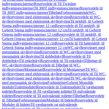
indbygningscisterner
Reservedele til Til Twinline
indbygningscisterner
Til 300T indbygningscisterner
Reservedele til
Til 300T indbygningscisterner
Tilbehør
Forbrugsmateriale
WC-
skyllestyringer med elektronisk skyllestyring
Reservedele til WC-
skyllestyringer med elektronisk skyllestyring
Til netdrift, til Geberit
Sigma indbygningscisterner 12 cm
Reservedele til Til netdrift, til
Geberit Sigma indbygningscisterner 12 cm
Til netdrift, til Geberit
Omega indbygningscisterner 12 cm
Reservedele til Til netdrift, til
Geberit Omega indbygningscisterner 12 cm
Til batteridrift, til Geberit
Sigma indbygningscisterner 12 cm
Reservedele til Til batteridrift, til
Geberit Sigma indbygningscisterner 12 cm
WC-skyllestyringer med
pneumatisk skyllestyring
Reservedele til WC-skyllestyringer med
pneumatisk skyllestyring
Til dobbeltskyl
Reservedele til Til
dobbeltskyl
Til enkeltskyl
Reservedele til Til enkeltskyl
Tilbehør til
WC-skyllestyringer
Reservedele til Tilbehør til WC-
skyllestyringer
Montagesæt
Reservedele til Montagesæt
Til WC-
skyllestyringer med elektronisk skyllestyring
Reservedele til Til WC-
skyllestyringer med elektronisk skyllestyring
Til WC-skyllestyringer
med pneumatisk skyllestyring
Forbindelser
Geberit Monolith
moduler
Toiletmoduler
Reservedele til Toiletmoduler
Til væghængte
toiletter
Reservedele til Til væghængte toiletter
Til gulvstående
toiletter
Reservedele til Til gulvstående toiletter
Tilbehør
Reservedele
til Tilbehør
Forbrugsmateriale
Moduler til bideter
Reservedele til
Moduler til bideter
Til væghængte og gulvstående
bideter
Reservedele til Til væghængte og gulvstående