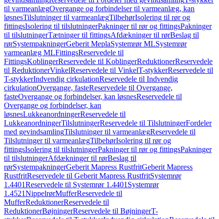
til varmeanlæg
Overgange og forbindelser til varmeanlæg, kan
løsnes
Tilslutninger til varmeanlæg
Tilbehør
Isolering til rør og
fittings
Isolering til tilslutninger
Pakninger til rør og fittings
Pakninger
til tilslutninger
Tætninger til fittings
Afdækninger til rør
Beslag til
rør
Systempakninger
Geberit Mepla
Systemrør ML
Systemrør
varmeanlæg ML
Fittings
Reservedele til
Fittings
Koblinger
Reservedele til Koblinger
Reduktioner
Reservedele
til Reduktioner
Vinkel
Reservedele til Vinkel
T-stykker
Reservedele til
T-stykker
Indvendig cirkulation
Reservedele til Indvendig
cirkulation
Overgange, faste
Reservedele til Overgange,
faste
Overgange og forbindelser, kan løsnes
Reservedele til
Overgange og forbindelser, kan
løsnes
Lukkeanordninger
Reservedele til
Lukkeanordninger
Tilslutninger
Reservedele til Tilslutninger
Fordeler
med gevindsamling
Tilslutninger til varmeanlæg
Reservedele til
Tilslutninger til varmeanlæg
Tilbehør
Isolering til rør og
fittings
Isolering til tilslutninger
Pakninger til rør og fittings
Pakninger
til tilslutninger
Afdækninger til rør
Beslag til
rør
Systempakninger
Geberit Mapress Rustfrit
Geberit Mapress
Rustfrit
Reservedele til Geberit Mapress Rustfrit
Systemrør
1.4401
Reservedele til Systemrør 1.4401
Systemrør
1.4521
Nippelrør
Muffer
Reservedele til
Muffer
Reduktioner
Reservedele til
Reduktioner
Bøjninger
Reservedele til Bøjninger
T-