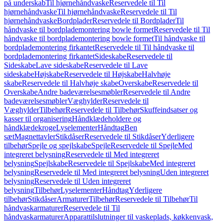
på underskab
Til hjørnehåndvaske
Reservedele til Til
hjørnehåndvaske
Til hjørnehåndvaske
Reservedele til Til
hjørnehåndvaske
Bordplader
Reservedele til Bordplader
Til
håndvaske til bordplademontering bowle formet
Reservedele til Til
håndvaske til bordplademontering bowle formet
Til håndvaske til
bordplademontering firkantet
Reservedele til Til håndvaske til
bordplademontering firkantet
Sideskabe
Reservedele til
Sideskabe
Lave sideskabe
Reservedele til Lave
sideskabe
Højskabe
Reservedele til Højskabe
Halvhøje
skabe
Reservedele til Halvhøje skabe
Overskabe
Reservedele til
Overskabe
Andre badeværelsesmøbler
Reservedele til Andre
badeværelsesmøbler
Væghylder
Reservedele til
Væghylder
Tilbehør
Reservedele til Tilbehør
Skuffeindsatser og
kasser til organisering
Håndklædeholdere og
håndklædekroge
Lyselementer
Håndtag
Ben
sæt
Magnettavler
Stikdåser
Reservedele til Stikdåser
Yderligere
tilbehør
Spejle og spejlskabe
Spejle
Reservedele til Spejle
Med
integreret belysning
Reservedele til Med integreret
belysning
Spejlskabe
Reservedele til Spejlskabe
Med integreret
belysning
Reservedele til Med integreret belysning
Uden integreret
belysning
Reservedele til Uden integreret
belysning
Tilbehør
Lyselementer
Håndtag
Yderligere
tilbehør
Stikdåser
Armaturer
Tilbehør
Reservedele til Tilbehør
Til
håndvaskarmaturer
Reservedele til Til
håndvaskarmaturer
Apparattilslutninger til vaskeplads, køkkenvask,