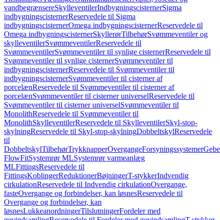
vandbegrænsere
Skylleventiler
Indbygningscisterner
Sigma
indbygningscisterner
Reservedele til Sigma
indbygningscisterner
Omega indbygningscisterner
Reservedele til
Omega indbygningscisterner
Skyllerør
Tilbehør
Svømmeventiler og
skylleventiler
Svømmeventiler
Reservedele til
Svømmeventiler
Svømmeventiler til synlige cisterner
Reservedele til
Svømmeventiler til synlige cisterner
Svømmeventiler til
indbygningscisterner
Reservedele til Svømmeventiler til
indbygningscisterner
Svømmeventiler til cisterner af
porcelæn
Reservedele til Svømmeventiler til cisterner af
porcelæn
Svømmeventiler til cisterner universel
Reservedele til
Svømmeventiler til cisterner universel
Svømmeventiler til
Monolith
Reservedele til Svømmeventiler til
Monolith
Skylleventiler
Reservedele til Skylleventiler
Skyl-stop-
skylning
Reservedele til Skyl-stop-skylning
Dobbeltskyl
Reservedele
til
Dobbeltskyl
Tilbehør
Trykknapper
Overgange
Forsyningssystemer
Geber
FlowFit
Systemrør ML
Systemrør varmeanlæg
ML
Fittings
Reservedele til
Fittings
Koblinger
Reduktioner
Bøjninger
T-stykker
Indvendig
cirkulation
Reservedele til Indvendig cirkulation
Overgange,
faste
Overgange og forbindelser, kan løsnes
Reservedele til
Overgange og forbindelser, kan
løsnes
Lukkeanordninger
Tilslutninger
Fordeler med
gevindsamling
Reservedele til Fordeler med gevindsamling
T-stykker