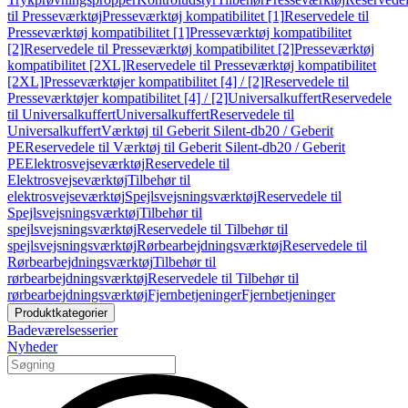
til Presseværktøj
Presseværktøj kompatibilitet [1]
Reservedele til
Presseværktøj kompatibilitet [1]
Presseværktøj kompatibilitet
[2]
Reservedele til Presseværktøj kompatibilitet [2]
Presseværktøj
kompatibilitet [2XL]
Reservedele til Presseværktøj kompatibilitet
[2XL]
Presseværktøjer kompatibilitet [4] / [2]
Reservedele til
Presseværktøjer kompatibilitet [4] / [2]
Universalkuffert
Reservedele
til Universalkuffert
Universalkuffert
Reservedele til
Universalkuffert
Værktøj til Geberit Silent-db20 / Geberit
PE
Reservedele til Værktøj til Geberit Silent-db20 / Geberit
PE
Elektrosvejseværktøj
Reservedele til
Elektrosvejseværktøj
Tilbehør til
elektrosvejseværktøj
Spejlsvejsningsværktøj
Reservedele til
Spejlsvejsningsværktøj
Tilbehør til
spejlsvejsningsværktøj
Reservedele til Tilbehør til
spejlsvejsningsværktøj
Rørbearbejdningsværktøj
Reservedele til
Rørbearbejdningsværktøj
Tilbehør til
rørbearbejdningsværktøj
Reservedele til Tilbehør til
rørbearbejdningsværktøj
Fjernbetjeninger
Fjernbetjeninger
Produktkategorier
Badeværelsesserier
Nyheder