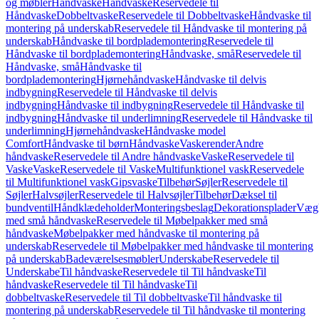
og møbler
Håndvaske
Håndvaske
Reservedele til
Håndvaske
Dobbeltvaske
Reservedele til Dobbeltvaske
Håndvaske til
montering på underskab
Reservedele til Håndvaske til montering på
underskab
Håndvaske til bordplademontering
Reservedele til
Håndvaske til bordplademontering
Håndvaske, små
Reservedele til
Håndvaske, små
Håndvaske til
bordplademontering
Hjørnehåndvaske
Håndvaske til delvis
indbygning
Reservedele til Håndvaske til delvis
indbygning
Håndvaske til indbygning
Reservedele til Håndvaske til
indbygning
Håndvaske til underlimning
Reservedele til Håndvaske til
underlimning
Hjørnehåndvaske
Håndvaske model
Comfort
Håndvaske til børn
Håndvaske
Vaskerender
Andre
håndvaske
Reservedele til Andre håndvaske
Vaske
Reservedele til
Vaske
Vaske
Reservedele til Vaske
Multifunktionel vask
Reservedele
til Multifunktionel vask
Gipsvaske
Tilbehør
Søjler
Reservedele til
Søjler
Halvsøjler
Reservedele til Halvsøjler
Tilbehør
Dæksel til
bundventil
Håndklædeholder
Monteringsbeslag
Dekorationsplader
Vægh
med små håndvaske
Reservedele til Møbelpakker med små
håndvaske
Møbelpakker med håndvaske til montering på
underskab
Reservedele til Møbelpakker med håndvaske til montering
på underskab
Badeværelsesmøbler
Underskabe
Reservedele til
Underskabe
Til håndvaske
Reservedele til Til håndvaske
Til
håndvaske
Reservedele til Til håndvaske
Til
dobbeltvaske
Reservedele til Til dobbeltvaske
Til håndvaske til
montering på underskab
Reservedele til Til håndvaske til montering