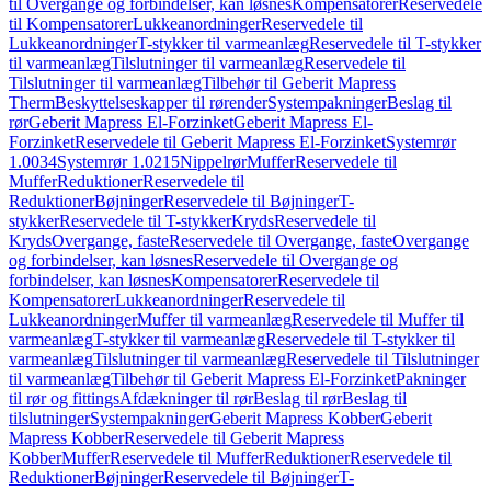
til Overgange og forbindelser, kan løsnes
Kompensatorer
Reservedele
til Kompensatorer
Lukkeanordninger
Reservedele til
Lukkeanordninger
T-stykker til varmeanlæg
Reservedele til T-stykker
til varmeanlæg
Tilslutninger til varmeanlæg
Reservedele til
Tilslutninger til varmeanlæg
Tilbehør til Geberit Mapress
Therm
Beskyttelseskapper til rørender
Systempakninger
Beslag til
rør
Geberit Mapress El-Forzinket
Geberit Mapress El-
Forzinket
Reservedele til Geberit Mapress El-Forzinket
Systemrør
1.0034
Systemrør 1.0215
Nippelrør
Muffer
Reservedele til
Muffer
Reduktioner
Reservedele til
Reduktioner
Bøjninger
Reservedele til Bøjninger
T-
stykker
Reservedele til T-stykker
Kryds
Reservedele til
Kryds
Overgange, faste
Reservedele til Overgange, faste
Overgange
og forbindelser, kan løsnes
Reservedele til Overgange og
forbindelser, kan løsnes
Kompensatorer
Reservedele til
Kompensatorer
Lukkeanordninger
Reservedele til
Lukkeanordninger
Muffer til varmeanlæg
Reservedele til Muffer til
varmeanlæg
T-stykker til varmeanlæg
Reservedele til T-stykker til
varmeanlæg
Tilslutninger til varmeanlæg
Reservedele til Tilslutninger
til varmeanlæg
Tilbehør til Geberit Mapress El-Forzinket
Pakninger
til rør og fittings
Afdækninger til rør
Beslag til rør
Beslag til
tilslutninger
Systempakninger
Geberit Mapress Kobber
Geberit
Mapress Kobber
Reservedele til Geberit Mapress
Kobber
Muffer
Reservedele til Muffer
Reduktioner
Reservedele til
Reduktioner
Bøjninger
Reservedele til Bøjninger
T-