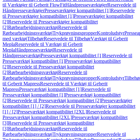
til Værktøjer til Geberit FlowFit
Håndpresseværktøjer
Reservedele til
Håndpresseværktøjer
Presseværktøjer kompatibilitet [1]
Reservedele
til Presseværktøjer kompatibilitet [1]
Presseværktøjer kompatibilitet
[2]
Reservedele til Presseværktøjer kompatibilitet
[2]
Rørbearbejdningsværktøj
Reservedele til
Rørbearbejdningsværktøj
Trykprøvningspropper
Kontroludstyr
Pressea
med værktøj
Tilbehør
Reservedele til Tilbehør
Værktøj til Geberit
Mepla
Reservedele til Værktøj til Geberit
Mepla
Håndpresseværktøj
Reservedele til
Håndpresseværktøj
Presseværktøj kompatibilitet [1]
Reservedele til
Presseværktøj kompatibilitet [1]
Presseværktøj kompatibilitet
[2]
Reservedele til Presseværktøj kompatibilitet
[2]
Rørbearbejdningsværktøj
Reservedele til
Rørbearbejdningsværktøj
Trykprøvningspropper
Kontroludstyr
Tilbehø
til Geberit Mapress
Reservedele til Værktøj til Geberit
Mapress
Presseværktøj kompatibilitet [1]
Reservedele til
Presseværktøj kompatibilitet [1]
Presseværktøj kompatibilitet
[2]
Reservedele til Presseværktøj kompatibilitet [2]
Presseværktøjer
kompatibilitet [1] / [2]
Reservedele til Presseværktøjer kompatibilitet
[1] / [2]
Presseværktøj kompatibilitet [2XL]
Reservedele til
Presseværktøj kompatibilitet [2XL]
Presseværktøj kompatibilitet
[3]
Reservedele til Presseværktøj kompatibilitet
[3]
Rørbearbejdningsværktøj
Reservedele til
Rørbearbejdningsværktøj
Trykprøvningspropper
Reservedele til
Trykprøvningspropper
Kontroludstyr
Tilbehør
Presseværktøj
Reservede