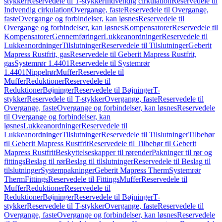
stykker
Reservedele til T-stykker
Indvendig cirkulation
Reservedele til
Indvendig cirkulation
Overgange, faste
Reservedele til Overgange,
faste
Overgange og forbindelser, kan løsnes
Reservedele til
Overgange og forbindelser, kan løsnes
Kompensatorer
Reservedele til
Kompensatorer
Gennemføringer
Lukkeanordninger
Reservedele til
Lukkeanordninger
Tilslutninger
Reservedele til Tilslutninger
Geberit
Mapress Rustfrit, gas
Reservedele til Geberit Mapress Rustfrit,
gas
Systemrør 1.4401
Reservedele til Systemrør
1.4401
Nippelrør
Muffer
Reservedele til
Muffer
Reduktioner
Reservedele til
Reduktioner
Bøjninger
Reservedele til Bøjninger
T-
stykker
Reservedele til T-stykker
Overgange, faste
Reservedele til
Overgange, faste
Overgange og forbindelser, kan løsnes
Reservedele
til Overgange og forbindelser, kan
løsnes
Lukkeanordninger
Reservedele til
Lukkeanordninger
Tilslutninger
Reservedele til Tilslutninger
Tilbehør
til Geberit Mapress Rustfrit
Reservedele til Tilbehør til Geberit
Mapress Rustfrit
Beskyttelseskapper til rørender
Pakninger til rør og
fittings
Beslag til rør
Beslag til tilslutninger
Reservedele til Beslag til
tilslutninger
Systempakninger
Geberit Mapress Therm
Systemrør
Therm
Fittings
Reservedele til Fittings
Muffer
Reservedele til
Muffer
Reduktioner
Reservedele til
Reduktioner
Bøjninger
Reservedele til Bøjninger
T-
stykker
Reservedele til T-stykker
Overgange, faste
Reservedele til
Overgange, faste
Overgange og forbindelser, kan løsnes
Reservedele