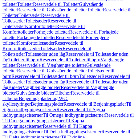
toiletter
Toiletter
Reservedele til Toiletter
Gulvstående
toiletter
Reservedele til Gulvstående toiletter
Toiletter
Reservedele til
Toiletter
Toiletsæder
Reservedele til
Toiletsæder
Toiletsæder
Reservedele til
Toiletsæder
Komforttoiletter
Reservedele til
Komforttoiletter
Forhøjede toiletter
Reservedele til Forhøjede
toiletter
Forlængede toiletter
Reservedele til Forlængede
toiletter
Komforttoiletsæder
Reservedele til
Komforttoiletsæder
Toiletsæder
Reservedele til
Toiletsæder
Toiletsæder uden låg
Reservedele til Toiletsæder uden
låg
Toiletter til børn
Reservedele til Toiletter til børn
Væghængte
toiletter
Reservedele til Væghængte toiletter
Gulvstående
toiletter
Reservedele til Gulvstående toiletter
Toiletsæder til
børn
Reservedele til Toiletsæder til børn
Toiletsæder
Reservedele til
Toiletsæder
Toiletsæder uden låg
Reservedele til Toiletsæder uden
låg
Bideter
Væghængte bideter
Reservedele til Væghængte
bideter
Gulvstående bideter
Tilbehør
Reservedele til
Tilbehør
Betjeningsplader og WC-
skyllestyringer
Betjeningsplader
Reservedele til Betjeningsplader
Til
Sigma indbygningscisterner
Reservedele til Til Sigma
indbygningscisterner
Til Omega indbygningscisterner
Reservedele til
Til Omega indbygningscisterner
Til Kappa
indbygningscisterner
Reservedele til Til Kappa
indbygningscisterner
Til Delta indbygningscisterner
Reservedele til
Til Delta indbygningscisterner
Til Twinline