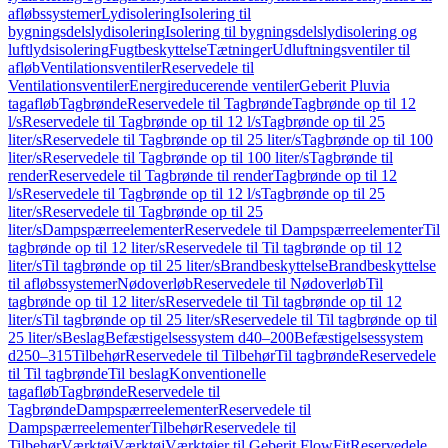
afløbssystemer
Lydisolering
Isolering til
bygningsdelslydisolering
Isolering til bygningsdelslydisolering og
luftlydsisolering
Fugtbeskyttelse
Tætninger
Udluftningsventiler til
afløb
Ventilationsventiler
Reservedele til
Ventilationsventiler
Energireducerende ventiler
Geberit Pluvia
tagafløb
Tagbrønde
Reservedele til Tagbrønde
Tagbrønde op til 12
l/s
Reservedele til Tagbrønde op til 12 l/s
Tagbrønde op til 25
liter/s
Reservedele til Tagbrønde op til 25 liter/s
Tagbrønde op til 100
liter/s
Reservedele til Tagbrønde op til 100 liter/s
Tagbrønde til
render
Reservedele til Tagbrønde til render
Tagbrønde op til 12
l/s
Reservedele til Tagbrønde op til 12 l/s
Tagbrønde op til 25
liter/s
Reservedele til Tagbrønde op til 25
liter/s
Dampspærreelementer
Reservedele til Dampspærreelementer
Til
tagbrønde op til 12 liter/s
Reservedele til Til tagbrønde op til 12
liter/s
Til tagbrønde op til 25 liter/s
Brandbeskyttelse
Brandbeskyttelse
til afløbssystemer
Nødoverløb
Reservedele til Nødoverløb
Til
tagbrønde op til 12 liter/s
Reservedele til Til tagbrønde op til 12
liter/s
Til tagbrønde op til 25 liter/s
Reservedele til Til tagbrønde op til
25 liter/s
Beslag
Befæstigelsessystem d40–200
Befæstigelsessystem
d250–315
Tilbehør
Reservedele til Tilbehør
Til tagbrønde
Reservedele
til Til tagbrønde
Til beslag
Konventionelle
tagafløb
Tagbrønde
Reservedele til
Tagbrønde
Dampspærreelementer
Reservedele til
Dampspærreelementer
Tilbehør
Reservedele til
Tilbehør
Værktøj
Værktøj
Værktøjer til Geberit FlowFit
Reservedele