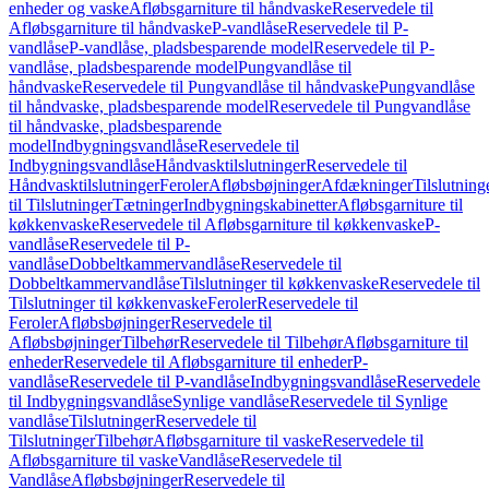
enheder og vaske
Afløbsgarniture til håndvaske
Reservedele til
Afløbsgarniture til håndvaske
P-vandlåse
Reservedele til P-
vandlåse
P-vandlåse, pladsbesparende model
Reservedele til P-
vandlåse, pladsbesparende model
Pungvandlåse til
håndvaske
Reservedele til Pungvandlåse til håndvaske
Pungvandlåse
til håndvaske, pladsbesparende model
Reservedele til Pungvandlåse
til håndvaske, pladsbesparende
model
Indbygningsvandlåse
Reservedele til
Indbygningsvandlåse
Håndvasktilslutninger
Reservedele til
Håndvasktilslutninger
Feroler
Afløbsbøjninger
Afdækninger
Tilslutning
til Tilslutninger
Tætninger
Indbygningskabinetter
Afløbsgarniture til
køkkenvaske
Reservedele til Afløbsgarniture til køkkenvaske
P-
vandlåse
Reservedele til P-
vandlåse
Dobbeltkammervandlåse
Reservedele til
Dobbeltkammervandlåse
Tilslutninger til køkkenvaske
Reservedele til
Tilslutninger til køkkenvaske
Feroler
Reservedele til
Feroler
Afløbsbøjninger
Reservedele til
Afløbsbøjninger
Tilbehør
Reservedele til Tilbehør
Afløbsgarniture til
enheder
Reservedele til Afløbsgarniture til enheder
P-
vandlåse
Reservedele til P-vandlåse
Indbygningsvandlåse
Reservedele
til Indbygningsvandlåse
Synlige vandlåse
Reservedele til Synlige
vandlåse
Tilslutninger
Reservedele til
Tilslutninger
Tilbehør
Afløbsgarniture til vaske
Reservedele til
Afløbsgarniture til vaske
Vandlåse
Reservedele til
Vandlåse
Afløbsbøjninger
Reservedele til