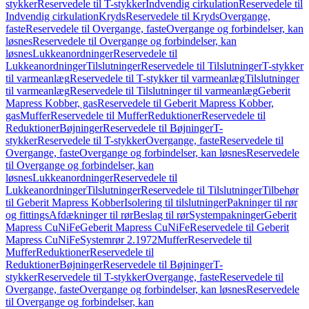
stykker
Reservedele til T-stykker
Indvendig cirkulation
Reservedele til
Indvendig cirkulation
Kryds
Reservedele til Kryds
Overgange,
faste
Reservedele til Overgange, faste
Overgange og forbindelser, kan
løsnes
Reservedele til Overgange og forbindelser, kan
løsnes
Lukkeanordninger
Reservedele til
Lukkeanordninger
Tilslutninger
Reservedele til Tilslutninger
T-stykker
til varmeanlæg
Reservedele til T-stykker til varmeanlæg
Tilslutninger
til varmeanlæg
Reservedele til Tilslutninger til varmeanlæg
Geberit
Mapress Kobber, gas
Reservedele til Geberit Mapress Kobber,
gas
Muffer
Reservedele til Muffer
Reduktioner
Reservedele til
Reduktioner
Bøjninger
Reservedele til Bøjninger
T-
stykker
Reservedele til T-stykker
Overgange, faste
Reservedele til
Overgange, faste
Overgange og forbindelser, kan løsnes
Reservedele
til Overgange og forbindelser, kan
løsnes
Lukkeanordninger
Reservedele til
Lukkeanordninger
Tilslutninger
Reservedele til Tilslutninger
Tilbehør
til Geberit Mapress Kobber
Isolering til tilslutninger
Pakninger til rør
og fittings
Afdækninger til rør
Beslag til rør
Systempakninger
Geberit
Mapress CuNiFe
Geberit Mapress CuNiFe
Reservedele til Geberit
Mapress CuNiFe
Systemrør 2.1972
Muffer
Reservedele til
Muffer
Reduktioner
Reservedele til
Reduktioner
Bøjninger
Reservedele til Bøjninger
T-
stykker
Reservedele til T-stykker
Overgange, faste
Reservedele til
Overgange, faste
Overgange og forbindelser, kan løsnes
Reservedele
til Overgange og forbindelser, kan