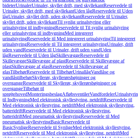
bideter
Urinaler
Urinaler, skyllet drift, med skyllekant
Reservedele til
Urinaler, skyllet drift, med skyllekant
Uden låg
Reservedele til Uden
låg
Urinaler, skyllet drift, uden skyllekant
Reservedele til Urinaler,
skyllet drift, uden skyllekant
Til synlig urinalstyring eller
urinalstyring til indbygning
Reservedele til Til synlig urinalstyring
eller urinalstyring til indbygning
Med integreret
urinalstyring
Reservedele til Med integreret urinalstyring
Til integreret
urinalstyring
Reservedele til Til integreret urinalstyring
Urinaler, drift
uden vand
Reservedele til Urinaler, drift uden vand
Uden
låg
Reservedele til Uden låg
Skillevægge
Reservedele til
Skillevægge
Skillevægge af plast
Reservedele til Skillevægge af
plast
Skillevægge af glas
Reservedele til Skillevægge af
glas
Tilbehør
Reservedele til Tilbehør
Urinallåg
Vandlåse og
vandlåstilbehør
Skyllerør, skyllerørsbøjninger og
overgange
Reservedele til Skyllerør, skyllerørsbøjninger og
overgange
Tilbehør til
sprøjtehoved
Monteringsbeslag
Afløbsventiler
Vandfordeler
Urinalstyri
til Indbygning
Med elektronisk skyllestyring, netdrift
Reservedele til
Med elektronisk skyllestyring, netdrift
Med elektronisk skyllestyring,
batteridrift
Reservedele til Med elektronisk skyllestyring,
batteridrift
Med pneumatisk skyllestyring
Reservedele til Med
pneumatisk skyllestyring
Basic
Reservedele til
Basic
Synlige
Reservedele til Synlige
Med elektronisk skyllestyring,
netdrift
Reservedele til Med elektronisk skyllestyring, netdrift
Med