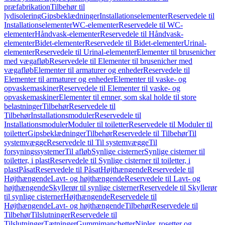
præfabrikation
Tilbehør til
lydisolering
Gipsbeklædninger
Installationselementer
Reservedele til
Installationselementer
WC-elementer
Reservedele til WC-
elementer
Håndvask-elementer
Reservedele til Håndvask-
elementer
Bidet-elementer
Reservedele til Bidet-elementer
Urinal-
elementer
Reservedele til Urinal-elementer
Elementer til brusenicher
med vægafløb
Reservedele til Elementer til brusenicher med
vægafløb
Elementer til armaturer og enheder
Reservedele til
Elementer til armaturer og enheder
Elementer til vaske- og
opvaskemaskiner
Reservedele til Elementer til vaske- og
opvaskemaskiner
Elementer til emner, som skal holde til store
belastninger
Tilbehør
Reservedele til
Tilbehør
Installationsmoduler
Reservedele til
Installationsmoduler
Moduler til toiletter
Reservedele til Moduler til
toiletter
Gipsbeklædninger
Tilbehør
Reservedele til Tilbehør
Til
systemvægge
Reservedele til Til systemvægge
Til
forsyningssystemer
Til afløb
Synlige cisterner
Synlige cisterner til
toiletter, i plast
Reservedele til Synlige cisterner til toiletter, i
plast
Påsat
Reservedele til Påsat
Højthængende
Reservedele til
Højthængende
Lavt- og højthængende
Reservedele til Lavt- og
højthængende
Skyllerør til synlige cisterner
Reservedele til Skyllerør
til synlige cisterner
Højthængende
Reservedele til
Højthængende
Lavt- og højthængende
Tilbehør
Reservedele til
Tilbehør
Tilslutninger
Reservedele til
Tilslutninger
Tætninger
Gummimanchetter
Nipler, rosetter og