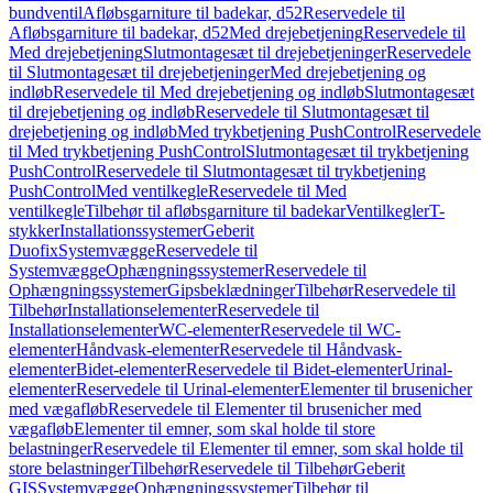
bundventil
Afløbsgarniture til badekar, d52
Reservedele til
Afløbsgarniture til badekar, d52
Med drejebetjening
Reservedele til
Med drejebetjening
Slutmontagesæt til drejebetjeninger
Reservedele
til Slutmontagesæt til drejebetjeninger
Med drejebetjening og
indløb
Reservedele til Med drejebetjening og indløb
Slutmontagesæt
til drejebetjening og indløb
Reservedele til Slutmontagesæt til
drejebetjening og indløb
Med trykbetjening PushControl
Reservedele
til Med trykbetjening PushControl
Slutmontagesæt til trykbetjening
PushControl
Reservedele til Slutmontagesæt til trykbetjening
PushControl
Med ventilkegle
Reservedele til Med
ventilkegle
Tilbehør til afløbsgarniture til badekar
Ventilkegler
T-
stykker
Installationssystemer
Geberit
Duofix
Systemvægge
Reservedele til
Systemvægge
Ophængningssystemer
Reservedele til
Ophængningssystemer
Gipsbeklædninger
Tilbehør
Reservedele til
Tilbehør
Installationselementer
Reservedele til
Installationselementer
WC-elementer
Reservedele til WC-
elementer
Håndvask-elementer
Reservedele til Håndvask-
elementer
Bidet-elementer
Reservedele til Bidet-elementer
Urinal-
elementer
Reservedele til Urinal-elementer
Elementer til brusenicher
med vægafløb
Reservedele til Elementer til brusenicher med
vægafløb
Elementer til emner, som skal holde til store
belastninger
Reservedele til Elementer til emner, som skal holde til
store belastninger
Tilbehør
Reservedele til Tilbehør
Geberit
GIS
Systemvægge
Ophængningssystemer
Tilbehør til