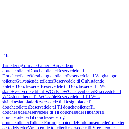
DK
Toiletter og urinaler
Geberit AquaClean
douchetoiletter
Douchetoiletter
Reservedele til
Douchetoiletter
Væghængte toiletter
Reservedele til Væghængte
toiletter
Gulvstående toiletter
Reservedele til Gulvstående
toiletter
Douchesæder
Reservedele til Douchesæder
Til WC-
skåle
Reservedele til Til WC-skåle
WC-sideenheder
Reservedele til
WC-sideenheder
Til WC-skåle
Reservedele til Til WC-
skåle
Designplader
Reservedele til Designplader
Til
douchetoiletter
Reservedele til Til douchetoiletter
Til
douchesæder
Reservedele til Til douchesæder
Tilbehør
Til
douchetoiletter
Til douchesæder og
douchetoiletter
Toiletter
Forbrugsmateriale
Funktionsenheder
Toiletter
og toiletsæder
Væghængte toiletter
Reservedele til Væghængte