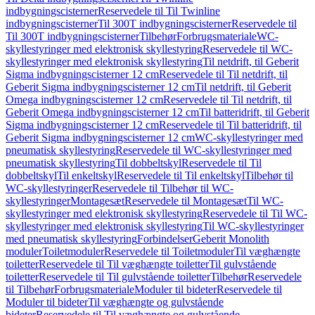
indbygningscisterner
Reservedele til Til Twinline
indbygningscisterner
Til 300T indbygningscisterner
Reservedele til
Til 300T indbygningscisterner
Tilbehør
Forbrugsmateriale
WC-
skyllestyringer med elektronisk skyllestyring
Reservedele til WC-
skyllestyringer med elektronisk skyllestyring
Til netdrift, til Geberit
Sigma indbygningscisterner 12 cm
Reservedele til Til netdrift, til
Geberit Sigma indbygningscisterner 12 cm
Til netdrift, til Geberit
Omega indbygningscisterner 12 cm
Reservedele til Til netdrift, til
Geberit Omega indbygningscisterner 12 cm
Til batteridrift, til Geberit
Sigma indbygningscisterner 12 cm
Reservedele til Til batteridrift, til
Geberit Sigma indbygningscisterner 12 cm
WC-skyllestyringer med
pneumatisk skyllestyring
Reservedele til WC-skyllestyringer med
pneumatisk skyllestyring
Til dobbeltskyl
Reservedele til Til
dobbeltskyl
Til enkeltskyl
Reservedele til Til enkeltskyl
Tilbehør til
WC-skyllestyringer
Reservedele til Tilbehør til WC-
skyllestyringer
Montagesæt
Reservedele til Montagesæt
Til WC-
skyllestyringer med elektronisk skyllestyring
Reservedele til Til WC-
skyllestyringer med elektronisk skyllestyring
Til WC-skyllestyringer
med pneumatisk skyllestyring
Forbindelser
Geberit Monolith
moduler
Toiletmoduler
Reservedele til Toiletmoduler
Til væghængte
toiletter
Reservedele til Til væghængte toiletter
Til gulvstående
toiletter
Reservedele til Til gulvstående toiletter
Tilbehør
Reservedele
til Tilbehør
Forbrugsmateriale
Moduler til bideter
Reservedele til
Moduler til bideter
Til væghængte og gulvstående
bideter
Reservedele til Til væghængte og gulvstående