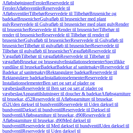
Afløbsbøjninger
Feroler
Reservedele til
Feroler
Afløbsventiler
Reservedele til
Afløbsventiler
Tilbehør
Reservedele til Tilbehør
Bruseniche og
badekar
Brusenicher
Gulvafløb til brusenicher med plant
gulv
Reservedele til Gulvafløb til brusenicher med plant gulv
Render
til brusenicher
Reservedele til Render til brusenicher
Tilbehør til
render til brusenicher
Reservedele til Tilbehør til render til
brusenicher
Gulvafløb til brusenicher
Reservedele til Gulvafløb til
brusenicher
Tilbehør til gulvafløb til brusenicher
Reservedele til
Tilbehør til gulvafløb til brusenicher
Vægafløb
Reservedele til
Vægafløb
Tilbehør til vægafløb
Reservedele til Tilbehør til
vægafløb
Brusekar og brusegulve
Installationselementer
Specifikke
vandlåse til brusekar
Badekar
Badekar af sanitetsakryl
Reservedele til
Badekar af sanitetsakryl
Rektangulære badekar
Reservedele til
Rektangulære badekar
Installationselementer
Reservedele til
Installationselementer
Ben sæt og sæt af plader og
vægbeslag
Reservedele til Ben sæt og sæt af plader og
vægbeslag
Apparattilslutninger til doucher & badekar
Afløbsgarniture
til brusekar, d52
Reservedele til Afløbsgarniture til brusekar,
d52
Uden dæksel til bundventil
Reservedele til Uden dæksel til
bundventil
Dæksel til bundventil
Reservedele til Dæksel til
bundventil
Afløbsgarniture til brusekar, d90
Reservedele til
Afløbsgarniture til brusekar, d90
Med dæksel til
bundventil
Reservedele til Med dæksel til bundventil
Uden dæksel til
bundventil
Reservedele til Uden dæksel til