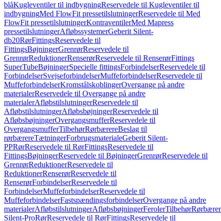
blå
Kugleventiler til indbygning
Reservedele til Kugleventiler til
indbygning
Med FlowFit pressetilslutninger
Reservedele til Med
FlowFit pressetilslutninger
Kontraventiler
Med Mapress
pressetilslutninger
Afløbssystemer
Geberit Silent-
db20
Rør
Fittings
Reservedele til
Fittings
Bøjninger
Grenrør
Reservedele til
Grenrør
Reduktioner
Renserør
Reservedele til Renserør
Fittings
SuperTube
Bøjninger
Specielle fittings
Forbindelser
Reservedele til
Forbindelser
Svejseforbindelser
Muffeforbindelser
Reservedele til
Muffeforbindelser
Kromstålskoblinger
Overgange på andre
materialer
Reservedele til Overgange på andre
materialer
Afløbstilslutninger
Reservedele til
Afløbstilslutninger
Afløbsbøjninger
Reservedele til
Afløbsbøjninger
Overgangsmuffer
Reservedele til
Overgangsmuffer
Tilbehør
Rørbærere
Beslag til
rørbærere
Tætninger
Forbrugsmateriale
Geberit Silent-
PP
Rør
Reservedele til Rør
Fittings
Reservedele til
Fittings
Bøjninger
Reservedele til Bøjninger
Grenrør
Reservedele til
Grenrør
Reduktioner
Reservedele til
Reduktioner
Renserør
Reservedele til
Renserør
Forbindelser
Reservedele til
Forbindelser
Muffeforbindelser
Reservedele til
Muffeforbindelser
Fastspændingsforbindelser
Overgange på andre
materialer
Afløbstilslutninger
Afløbsbøjninger
Feroler
Tilbehør
Rørbærer
Silent-Pro
Rør
Reservedele til Rør
Fittings
Reservedele til