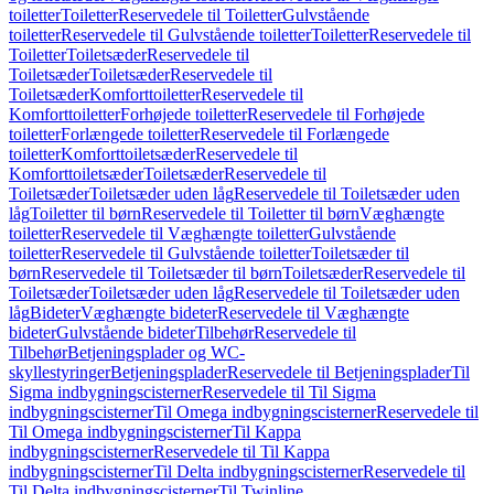
toiletter
Toiletter
Reservedele til Toiletter
Gulvstående
toiletter
Reservedele til Gulvstående toiletter
Toiletter
Reservedele til
Toiletter
Toiletsæder
Reservedele til
Toiletsæder
Toiletsæder
Reservedele til
Toiletsæder
Komforttoiletter
Reservedele til
Komforttoiletter
Forhøjede toiletter
Reservedele til Forhøjede
toiletter
Forlængede toiletter
Reservedele til Forlængede
toiletter
Komforttoiletsæder
Reservedele til
Komforttoiletsæder
Toiletsæder
Reservedele til
Toiletsæder
Toiletsæder uden låg
Reservedele til Toiletsæder uden
låg
Toiletter til børn
Reservedele til Toiletter til børn
Væghængte
toiletter
Reservedele til Væghængte toiletter
Gulvstående
toiletter
Reservedele til Gulvstående toiletter
Toiletsæder til
børn
Reservedele til Toiletsæder til børn
Toiletsæder
Reservedele til
Toiletsæder
Toiletsæder uden låg
Reservedele til Toiletsæder uden
låg
Bideter
Væghængte bideter
Reservedele til Væghængte
bideter
Gulvstående bideter
Tilbehør
Reservedele til
Tilbehør
Betjeningsplader og WC-
skyllestyringer
Betjeningsplader
Reservedele til Betjeningsplader
Til
Sigma indbygningscisterner
Reservedele til Til Sigma
indbygningscisterner
Til Omega indbygningscisterner
Reservedele til
Til Omega indbygningscisterner
Til Kappa
indbygningscisterner
Reservedele til Til Kappa
indbygningscisterner
Til Delta indbygningscisterner
Reservedele til
Til Delta indbygningscisterner
Til Twinline