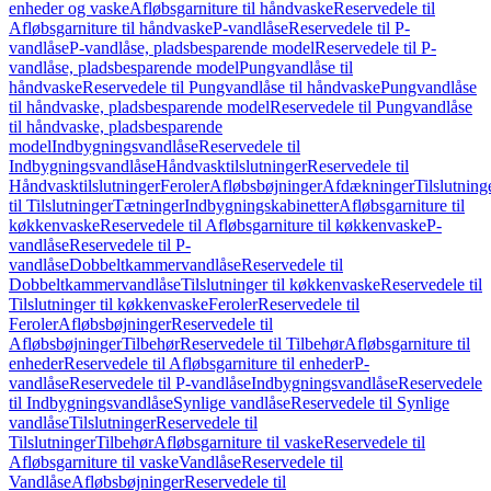
enheder og vaske
Afløbsgarniture til håndvaske
Reservedele til
Afløbsgarniture til håndvaske
P-vandlåse
Reservedele til P-
vandlåse
P-vandlåse, pladsbesparende model
Reservedele til P-
vandlåse, pladsbesparende model
Pungvandlåse til
håndvaske
Reservedele til Pungvandlåse til håndvaske
Pungvandlåse
til håndvaske, pladsbesparende model
Reservedele til Pungvandlåse
til håndvaske, pladsbesparende
model
Indbygningsvandlåse
Reservedele til
Indbygningsvandlåse
Håndvasktilslutninger
Reservedele til
Håndvasktilslutninger
Feroler
Afløbsbøjninger
Afdækninger
Tilslutning
til Tilslutninger
Tætninger
Indbygningskabinetter
Afløbsgarniture til
køkkenvaske
Reservedele til Afløbsgarniture til køkkenvaske
P-
vandlåse
Reservedele til P-
vandlåse
Dobbeltkammervandlåse
Reservedele til
Dobbeltkammervandlåse
Tilslutninger til køkkenvaske
Reservedele til
Tilslutninger til køkkenvaske
Feroler
Reservedele til
Feroler
Afløbsbøjninger
Reservedele til
Afløbsbøjninger
Tilbehør
Reservedele til Tilbehør
Afløbsgarniture til
enheder
Reservedele til Afløbsgarniture til enheder
P-
vandlåse
Reservedele til P-vandlåse
Indbygningsvandlåse
Reservedele
til Indbygningsvandlåse
Synlige vandlåse
Reservedele til Synlige
vandlåse
Tilslutninger
Reservedele til
Tilslutninger
Tilbehør
Afløbsgarniture til vaske
Reservedele til
Afløbsgarniture til vaske
Vandlåse
Reservedele til
Vandlåse
Afløbsbøjninger
Reservedele til