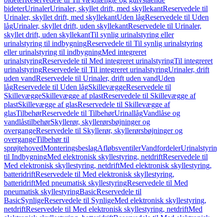
bideter
Urinaler
Urinaler, skyllet drift, med skyllekant
Reservedele til
Urinaler, skyllet drift, med skyllekant
Uden låg
Reservedele til Uden
låg
Urinaler, skyllet drift, uden skyllekant
Reservedele til Urinaler,
skyllet drift, uden skyllekant
Til synlig urinalstyring eller
urinalstyring til indbygning
Reservedele til Til synlig urinalstyring
eller urinalstyring til indbygning
Med integreret
urinalstyring
Reservedele til Med integreret urinalstyring
Til integreret
urinalstyring
Reservedele til Til integreret urinalstyring
Urinaler, drift
uden vand
Reservedele til Urinaler, drift uden vand
Uden
låg
Reservedele til Uden låg
Skillevægge
Reservedele til
Skillevægge
Skillevægge af plast
Reservedele til Skillevægge af
plast
Skillevægge af glas
Reservedele til Skillevægge af
glas
Tilbehør
Reservedele til Tilbehør
Urinallåg
Vandlåse og
vandlåstilbehør
Skyllerør, skyllerørsbøjninger og
overgange
Reservedele til Skyllerør, skyllerørsbøjninger og
overgange
Tilbehør til
sprøjtehoved
Monteringsbeslag
Afløbsventiler
Vandfordeler
Urinalstyri
til Indbygning
Med elektronisk skyllestyring, netdrift
Reservedele til
Med elektronisk skyllestyring, netdrift
Med elektronisk skyllestyring,
batteridrift
Reservedele til Med elektronisk skyllestyring,
batteridrift
Med pneumatisk skyllestyring
Reservedele til Med
pneumatisk skyllestyring
Basic
Reservedele til
Basic
Synlige
Reservedele til Synlige
Med elektronisk skyllestyring,
netdrift
Reservedele til Med elektronisk skyllestyring, netdrift
Med