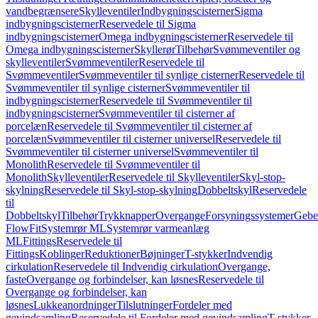
vandbegrænsere
Skylleventiler
Indbygningscisterner
Sigma
indbygningscisterner
Reservedele til Sigma
indbygningscisterner
Omega indbygningscisterner
Reservedele til
Omega indbygningscisterner
Skyllerør
Tilbehør
Svømmeventiler og
skylleventiler
Svømmeventiler
Reservedele til
Svømmeventiler
Svømmeventiler til synlige cisterner
Reservedele til
Svømmeventiler til synlige cisterner
Svømmeventiler til
indbygningscisterner
Reservedele til Svømmeventiler til
indbygningscisterner
Svømmeventiler til cisterner af
porcelæn
Reservedele til Svømmeventiler til cisterner af
porcelæn
Svømmeventiler til cisterner universel
Reservedele til
Svømmeventiler til cisterner universel
Svømmeventiler til
Monolith
Reservedele til Svømmeventiler til
Monolith
Skylleventiler
Reservedele til Skylleventiler
Skyl-stop-
skylning
Reservedele til Skyl-stop-skylning
Dobbeltskyl
Reservedele
til
Dobbeltskyl
Tilbehør
Trykknapper
Overgange
Forsyningssystemer
Geber
FlowFit
Systemrør ML
Systemrør varmeanlæg
ML
Fittings
Reservedele til
Fittings
Koblinger
Reduktioner
Bøjninger
T-stykker
Indvendig
cirkulation
Reservedele til Indvendig cirkulation
Overgange,
faste
Overgange og forbindelser, kan løsnes
Reservedele til
Overgange og forbindelser, kan
løsnes
Lukkeanordninger
Tilslutninger
Fordeler med
gevindsamling
Reservedele til Fordeler med gevindsamling
T-stykker