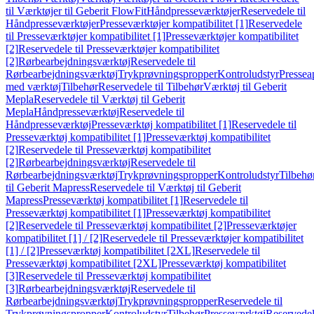
til Værktøjer til Geberit FlowFit
Håndpresseværktøjer
Reservedele til
Håndpresseværktøjer
Presseværktøjer kompatibilitet [1]
Reservedele
til Presseværktøjer kompatibilitet [1]
Presseværktøjer kompatibilitet
[2]
Reservedele til Presseværktøjer kompatibilitet
[2]
Rørbearbejdningsværktøj
Reservedele til
Rørbearbejdningsværktøj
Trykprøvningspropper
Kontroludstyr
Pressea
med værktøj
Tilbehør
Reservedele til Tilbehør
Værktøj til Geberit
Mepla
Reservedele til Værktøj til Geberit
Mepla
Håndpresseværktøj
Reservedele til
Håndpresseværktøj
Presseværktøj kompatibilitet [1]
Reservedele til
Presseværktøj kompatibilitet [1]
Presseværktøj kompatibilitet
[2]
Reservedele til Presseværktøj kompatibilitet
[2]
Rørbearbejdningsværktøj
Reservedele til
Rørbearbejdningsværktøj
Trykprøvningspropper
Kontroludstyr
Tilbehø
til Geberit Mapress
Reservedele til Værktøj til Geberit
Mapress
Presseværktøj kompatibilitet [1]
Reservedele til
Presseværktøj kompatibilitet [1]
Presseværktøj kompatibilitet
[2]
Reservedele til Presseværktøj kompatibilitet [2]
Presseværktøjer
kompatibilitet [1] / [2]
Reservedele til Presseværktøjer kompatibilitet
[1] / [2]
Presseværktøj kompatibilitet [2XL]
Reservedele til
Presseværktøj kompatibilitet [2XL]
Presseværktøj kompatibilitet
[3]
Reservedele til Presseværktøj kompatibilitet
[3]
Rørbearbejdningsværktøj
Reservedele til
Rørbearbejdningsværktøj
Trykprøvningspropper
Reservedele til
Trykprøvningspropper
Kontroludstyr
Tilbehør
Presseværktøj
Reservede