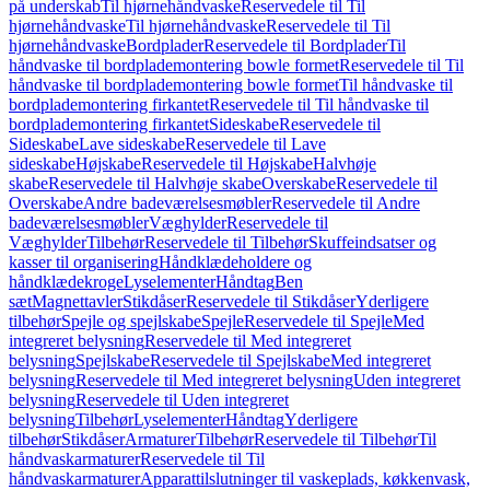
på underskab
Til hjørnehåndvaske
Reservedele til Til
hjørnehåndvaske
Til hjørnehåndvaske
Reservedele til Til
hjørnehåndvaske
Bordplader
Reservedele til Bordplader
Til
håndvaske til bordplademontering bowle formet
Reservedele til Til
håndvaske til bordplademontering bowle formet
Til håndvaske til
bordplademontering firkantet
Reservedele til Til håndvaske til
bordplademontering firkantet
Sideskabe
Reservedele til
Sideskabe
Lave sideskabe
Reservedele til Lave
sideskabe
Højskabe
Reservedele til Højskabe
Halvhøje
skabe
Reservedele til Halvhøje skabe
Overskabe
Reservedele til
Overskabe
Andre badeværelsesmøbler
Reservedele til Andre
badeværelsesmøbler
Væghylder
Reservedele til
Væghylder
Tilbehør
Reservedele til Tilbehør
Skuffeindsatser og
kasser til organisering
Håndklædeholdere og
håndklædekroge
Lyselementer
Håndtag
Ben
sæt
Magnettavler
Stikdåser
Reservedele til Stikdåser
Yderligere
tilbehør
Spejle og spejlskabe
Spejle
Reservedele til Spejle
Med
integreret belysning
Reservedele til Med integreret
belysning
Spejlskabe
Reservedele til Spejlskabe
Med integreret
belysning
Reservedele til Med integreret belysning
Uden integreret
belysning
Reservedele til Uden integreret
belysning
Tilbehør
Lyselementer
Håndtag
Yderligere
tilbehør
Stikdåser
Armaturer
Tilbehør
Reservedele til Tilbehør
Til
håndvaskarmaturer
Reservedele til Til
håndvaskarmaturer
Apparattilslutninger til vaskeplads, køkkenvask,