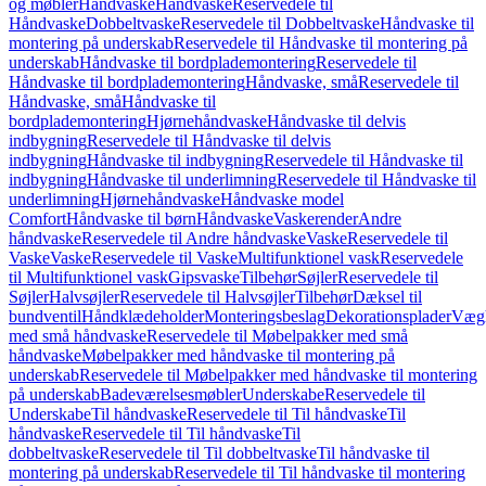
og møbler
Håndvaske
Håndvaske
Reservedele til
Håndvaske
Dobbeltvaske
Reservedele til Dobbeltvaske
Håndvaske til
montering på underskab
Reservedele til Håndvaske til montering på
underskab
Håndvaske til bordplademontering
Reservedele til
Håndvaske til bordplademontering
Håndvaske, små
Reservedele til
Håndvaske, små
Håndvaske til
bordplademontering
Hjørnehåndvaske
Håndvaske til delvis
indbygning
Reservedele til Håndvaske til delvis
indbygning
Håndvaske til indbygning
Reservedele til Håndvaske til
indbygning
Håndvaske til underlimning
Reservedele til Håndvaske til
underlimning
Hjørnehåndvaske
Håndvaske model
Comfort
Håndvaske til børn
Håndvaske
Vaskerender
Andre
håndvaske
Reservedele til Andre håndvaske
Vaske
Reservedele til
Vaske
Vaske
Reservedele til Vaske
Multifunktionel vask
Reservedele
til Multifunktionel vask
Gipsvaske
Tilbehør
Søjler
Reservedele til
Søjler
Halvsøjler
Reservedele til Halvsøjler
Tilbehør
Dæksel til
bundventil
Håndklædeholder
Monteringsbeslag
Dekorationsplader
Vægh
med små håndvaske
Reservedele til Møbelpakker med små
håndvaske
Møbelpakker med håndvaske til montering på
underskab
Reservedele til Møbelpakker med håndvaske til montering
på underskab
Badeværelsesmøbler
Underskabe
Reservedele til
Underskabe
Til håndvaske
Reservedele til Til håndvaske
Til
håndvaske
Reservedele til Til håndvaske
Til
dobbeltvaske
Reservedele til Til dobbeltvaske
Til håndvaske til
montering på underskab
Reservedele til Til håndvaske til montering