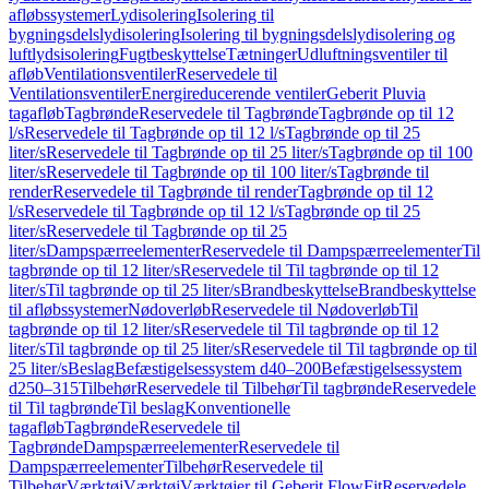
afløbssystemer
Lydisolering
Isolering til
bygningsdelslydisolering
Isolering til bygningsdelslydisolering og
luftlydsisolering
Fugtbeskyttelse
Tætninger
Udluftningsventiler til
afløb
Ventilationsventiler
Reservedele til
Ventilationsventiler
Energireducerende ventiler
Geberit Pluvia
tagafløb
Tagbrønde
Reservedele til Tagbrønde
Tagbrønde op til 12
l/s
Reservedele til Tagbrønde op til 12 l/s
Tagbrønde op til 25
liter/s
Reservedele til Tagbrønde op til 25 liter/s
Tagbrønde op til 100
liter/s
Reservedele til Tagbrønde op til 100 liter/s
Tagbrønde til
render
Reservedele til Tagbrønde til render
Tagbrønde op til 12
l/s
Reservedele til Tagbrønde op til 12 l/s
Tagbrønde op til 25
liter/s
Reservedele til Tagbrønde op til 25
liter/s
Dampspærreelementer
Reservedele til Dampspærreelementer
Til
tagbrønde op til 12 liter/s
Reservedele til Til tagbrønde op til 12
liter/s
Til tagbrønde op til 25 liter/s
Brandbeskyttelse
Brandbeskyttelse
til afløbssystemer
Nødoverløb
Reservedele til Nødoverløb
Til
tagbrønde op til 12 liter/s
Reservedele til Til tagbrønde op til 12
liter/s
Til tagbrønde op til 25 liter/s
Reservedele til Til tagbrønde op til
25 liter/s
Beslag
Befæstigelsessystem d40–200
Befæstigelsessystem
d250–315
Tilbehør
Reservedele til Tilbehør
Til tagbrønde
Reservedele
til Til tagbrønde
Til beslag
Konventionelle
tagafløb
Tagbrønde
Reservedele til
Tagbrønde
Dampspærreelementer
Reservedele til
Dampspærreelementer
Tilbehør
Reservedele til
Tilbehør
Værktøj
Værktøj
Værktøjer til Geberit FlowFit
Reservedele