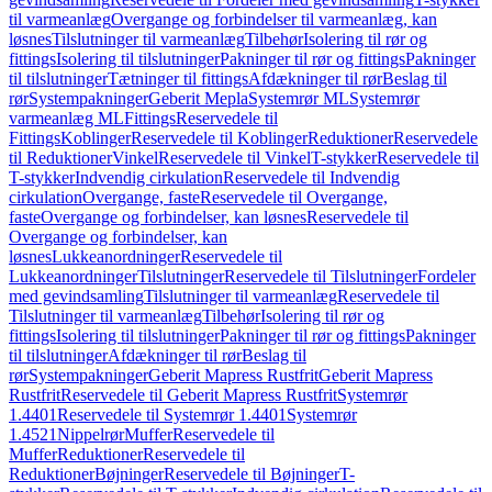
til varmeanlæg
Overgange og forbindelser til varmeanlæg, kan
løsnes
Tilslutninger til varmeanlæg
Tilbehør
Isolering til rør og
fittings
Isolering til tilslutninger
Pakninger til rør og fittings
Pakninger
til tilslutninger
Tætninger til fittings
Afdækninger til rør
Beslag til
rør
Systempakninger
Geberit Mepla
Systemrør ML
Systemrør
varmeanlæg ML
Fittings
Reservedele til
Fittings
Koblinger
Reservedele til Koblinger
Reduktioner
Reservedele
til Reduktioner
Vinkel
Reservedele til Vinkel
T-stykker
Reservedele til
T-stykker
Indvendig cirkulation
Reservedele til Indvendig
cirkulation
Overgange, faste
Reservedele til Overgange,
faste
Overgange og forbindelser, kan løsnes
Reservedele til
Overgange og forbindelser, kan
løsnes
Lukkeanordninger
Reservedele til
Lukkeanordninger
Tilslutninger
Reservedele til Tilslutninger
Fordeler
med gevindsamling
Tilslutninger til varmeanlæg
Reservedele til
Tilslutninger til varmeanlæg
Tilbehør
Isolering til rør og
fittings
Isolering til tilslutninger
Pakninger til rør og fittings
Pakninger
til tilslutninger
Afdækninger til rør
Beslag til
rør
Systempakninger
Geberit Mapress Rustfrit
Geberit Mapress
Rustfrit
Reservedele til Geberit Mapress Rustfrit
Systemrør
1.4401
Reservedele til Systemrør 1.4401
Systemrør
1.4521
Nippelrør
Muffer
Reservedele til
Muffer
Reduktioner
Reservedele til
Reduktioner
Bøjninger
Reservedele til Bøjninger
T-