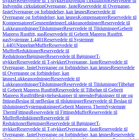
stykker
Reservedele til T-stykker
Indvendig cirkulation
Reservedele til
Indvendig cirkulation
Overgange, faste
Reservedele til Overgange,
faste
Overgange og forbindelser, kan løsnes
Reservedele til
Overgange og forbindelser, kan løsnes
Kompensatorer
Reservedele til
Kompensatorer
Gennemføringer
Lukkeanordninger
Reservedele til
Lukkeanordninger
Tilslutninger
Reservedele til Tilslutninger
Geberit
Mapress Rustfrit, gas
Reservedele til Geberit Mapress Rustfrit,
gas
Systemrør 1.4401
Reservedele til Systemrør
1.4401
Nippelrør
Muffer
Reservedele til
Muffer
Reduktioner
Reservedele til
Reduktioner
Bøjninger
Reservedele til Bøjninger
T-
stykker
Reservedele til T-stykker
Overgange, faste
Reservedele til
Overgange, faste
Overgange og forbindelser, kan løsnes
Reservedele
til Overgange og forbindelser, kan
løsnes
Lukkeanordninger
Reservedele til
Lukkeanordninger
Tilslutninger
Reservedele til Tilslutninger
Tilbehør
til Geberit Mapress Rustfrit
Reservedele til Tilbehør til Geberit
Mapress Rustfrit
Beskyttelseskapper til rørender
Pakninger til rør og
fittings
Beslag til rør
Beslag til tilslutninger
Reservedele til Beslag til
tilslutninger
Systempakninger
Geberit Mapress Therm
Systemrør
Therm
Fittings
Reservedele til Fittings
Muffer
Reservedele til
Muffer
Reduktioner
Reservedele til
Reduktioner
Bøjninger
Reservedele til Bøjninger
T-
stykker
Reservedele til T-stykker
Overgange, faste
Reservedele til
Overgange, faste
Overgange og forbindelser, kan løsnes
Reservedele