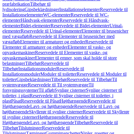
præfabrikation
Tilbehør til
lydisolering
Gipsbeklædninger
Installationselementer
Reservedele til
Installationselementer
WC-elementer
Reservedele til WC-
elementer
Håndvask-elementer
Reservedele til Håndvask-
elementer
Bidet-elementer
Reservedele til Bidet-elementer
Urinal-
elementer
Reservedele til Urinal-elementer
Elementer til brusenicher
med vægafløb
Reservedele til Elementer til brusenicher med
vægafløb
Elementer til armaturer og enheder
Reservedele til
Elementer til armaturer og enheder
Elementer til vaske- og
opvaskemaskiner
Reservedele til Elementer til vaske- og
opvaskemaskiner
Elementer til emner, som skal holde til store
belastninger
Tilbehør
Reservedele til
Tilbehør
Installationsmoduler
Reservedele til
Installationsmoduler
Moduler til toiletter
Reservedele til Moduler til
toiletter
Gipsbeklædninger
Tilbehør
Reservedele til Tilbehør
Til
systemvægge
Reservedele til Til systemvægge
Til
forsyningssystemer
Til afløb
Synlige cisterner
Synlige cisterner til
toiletter, i plast
Reservedele til Synlige cisterner til toiletter, i
plast
Påsat
Reservedele til Påsat
Højthængende
Reservedele til
Højthængende
Lavt- og højthængende
Reservedele til Lavt- og
højthængende
Skyllerør til synlige cisterner
Reservedele til Skyllerør
til synlige cisterner
Højthængende
Reservedele til
Højthængende
Lavt- og højthængende
Tilbehør
Reservedele til
Tilbehør
Tilslutninger
Reservedele til
Tilslutninger
Tætninger
Gummimanchetter
Nipler, rosetter og