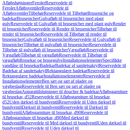
Afløbsbøjninger
Feroler
Reservedele til
Feroler
Afløbsventiler
Reservedele til
Afløbsventiler
Tilbehør
Reservedele til Tilbehør
Bruseniche og
badekar
Brusenicher
Gulvafløb til brusenicher med plant
gulv
Reservedele til Gulvafløb til brusenicher med plant gulv
Render
til brusenicher
Reservedele til Render til brusenicher
Tilbehør til
render til brusenicher
Reservedele til Tilbehør til render til
brusenicher
Gulvafløb til brusenicher
Reservedele til Gulvafløb til
brusenicher
Tilbehør til gulvafløb til brusenicher
Reservedele til
Tilbehør til gulvafløb til brusenicher
Vægafløb
Reservedele til
Vægafløb
Tilbehør til vægafløb
Reservedele til Tilbehør til
vægafløb
Brusekar og brusegulve
Installationselementer
Specifikke
vandlåse til brusekar
Badekar
Badekar af sanitetsakryl
Reservedele til
Badekar af sanitetsakryl
Rektangulære badekar
Reservedele til
Rektangulære badekar
Installationselementer
Reservedele til
Installationselementer
Ben sæt og sæt af plader og
vægbeslag
Reservedele til Ben sæt og sæt af plader og
vægbeslag
Apparattilslutninger til doucher & badekar
Afløbsgarniture
til brusekar, d52
Reservedele til Afløbsgarniture til brusekar,
d52
Uden dæksel til bundventil
Reservedele til Uden dæksel til
bundventil
Dæksel til bundventil
Reservedele til Dæksel til
bundventil
Afløbsgarniture til brusekar, d90
Reservedele til
Afløbsgarniture til brusekar, d90
Med dæksel til
bundventil
Reservedele til Med dæksel til bundventil
Uden dæksel til
bundventil
Reservedele til Uden dæksel til