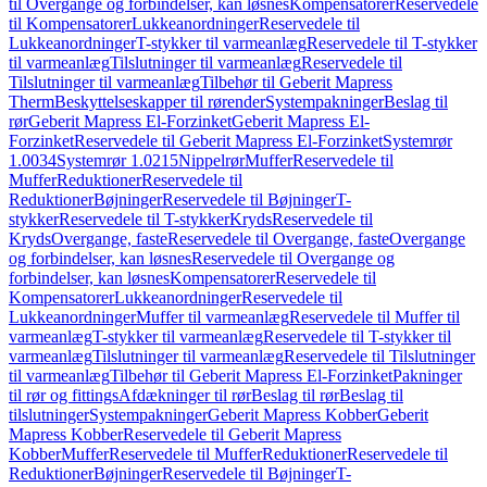
til Overgange og forbindelser, kan løsnes
Kompensatorer
Reservedele
til Kompensatorer
Lukkeanordninger
Reservedele til
Lukkeanordninger
T-stykker til varmeanlæg
Reservedele til T-stykker
til varmeanlæg
Tilslutninger til varmeanlæg
Reservedele til
Tilslutninger til varmeanlæg
Tilbehør til Geberit Mapress
Therm
Beskyttelseskapper til rørender
Systempakninger
Beslag til
rør
Geberit Mapress El-Forzinket
Geberit Mapress El-
Forzinket
Reservedele til Geberit Mapress El-Forzinket
Systemrør
1.0034
Systemrør 1.0215
Nippelrør
Muffer
Reservedele til
Muffer
Reduktioner
Reservedele til
Reduktioner
Bøjninger
Reservedele til Bøjninger
T-
stykker
Reservedele til T-stykker
Kryds
Reservedele til
Kryds
Overgange, faste
Reservedele til Overgange, faste
Overgange
og forbindelser, kan løsnes
Reservedele til Overgange og
forbindelser, kan løsnes
Kompensatorer
Reservedele til
Kompensatorer
Lukkeanordninger
Reservedele til
Lukkeanordninger
Muffer til varmeanlæg
Reservedele til Muffer til
varmeanlæg
T-stykker til varmeanlæg
Reservedele til T-stykker til
varmeanlæg
Tilslutninger til varmeanlæg
Reservedele til Tilslutninger
til varmeanlæg
Tilbehør til Geberit Mapress El-Forzinket
Pakninger
til rør og fittings
Afdækninger til rør
Beslag til rør
Beslag til
tilslutninger
Systempakninger
Geberit Mapress Kobber
Geberit
Mapress Kobber
Reservedele til Geberit Mapress
Kobber
Muffer
Reservedele til Muffer
Reduktioner
Reservedele til
Reduktioner
Bøjninger
Reservedele til Bøjninger
T-