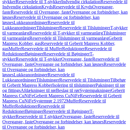
stykker
Reservedele til T-stykker
Indvendig cirkulation
Reservedele til
Indvendig cirkulation
Kryds
Reservedele til Kryds
Overgange,
faste
Reservedele til Overgange, faste
Overgange og forbindelser, kan
løsnes
Reservedele til Overgange og forbindelser, kan
løsnes
Lukkeanordninger
Reservedele til
Lukkeanordninger
Tilslutninger
Reservedele til Tilslutninger
T-stykker
til varmeanlæg
Reservedele til T-stykker til varmeanlæg
Tilslutninger
til varmeanlæg
Reservedele til Tilslutninger til varmeanlæg
Geberit
Mapress Kobber, gas
Reservedele til Geberit Mapress Kobber,
gas
Muffer
Reservedele til Muffer
Reduktioner
Reservedele til
Reduktioner
Bøjninger
Reservedele til Bøjninger
T-
stykker
Reservedele til T-stykker
Overgange, faste
Reservedele til
Overgange, faste
Overgange og forbindelser, kan løsnes
Reservedele
til Overgange og forbindelser, kan
løsnes
Lukkeanordninger
Reservedele til
Lukkeanordninger
Tilslutninger
Reservedele til Tilslutninger
Tilbehør
til Geberit Mapress Kobber
Isolering til tilslutninger
Pakninger til rør
og fittings
Afdækninger til rør
Beslag til rør
Systempakninger
Geberit
Mapress CuNiFe
Geberit Mapress CuNiFe
Reservedele til Geberit
Mapress CuNiFe
Systemrør 2.1972
Muffer
Reservedele til
Muffer
Reduktioner
Reservedele til
Reduktioner
Bøjninger
Reservedele til Bøjninger
T-
stykker
Reservedele til T-stykker
Overgange, faste
Reservedele til
Overgange, faste
Overgange og forbindelser, kan løsnes
Reservedele
til Overgange og forbindelser, kan