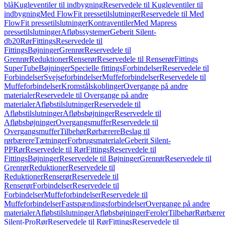
blå
Kugleventiler til indbygning
Reservedele til Kugleventiler til
indbygning
Med FlowFit pressetilslutninger
Reservedele til Med
FlowFit pressetilslutninger
Kontraventiler
Med Mapress
pressetilslutninger
Afløbssystemer
Geberit Silent-
db20
Rør
Fittings
Reservedele til
Fittings
Bøjninger
Grenrør
Reservedele til
Grenrør
Reduktioner
Renserør
Reservedele til Renserør
Fittings
SuperTube
Bøjninger
Specielle fittings
Forbindelser
Reservedele til
Forbindelser
Svejseforbindelser
Muffeforbindelser
Reservedele til
Muffeforbindelser
Kromstålskoblinger
Overgange på andre
materialer
Reservedele til Overgange på andre
materialer
Afløbstilslutninger
Reservedele til
Afløbstilslutninger
Afløbsbøjninger
Reservedele til
Afløbsbøjninger
Overgangsmuffer
Reservedele til
Overgangsmuffer
Tilbehør
Rørbærere
Beslag til
rørbærere
Tætninger
Forbrugsmateriale
Geberit Silent-
PP
Rør
Reservedele til Rør
Fittings
Reservedele til
Fittings
Bøjninger
Reservedele til Bøjninger
Grenrør
Reservedele til
Grenrør
Reduktioner
Reservedele til
Reduktioner
Renserør
Reservedele til
Renserør
Forbindelser
Reservedele til
Forbindelser
Muffeforbindelser
Reservedele til
Muffeforbindelser
Fastspændingsforbindelser
Overgange på andre
materialer
Afløbstilslutninger
Afløbsbøjninger
Feroler
Tilbehør
Rørbærer
Silent-Pro
Rør
Reservedele til Rør
Fittings
Reservedele til