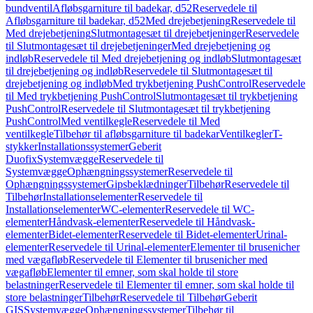
bundventil
Afløbsgarniture til badekar, d52
Reservedele til
Afløbsgarniture til badekar, d52
Med drejebetjening
Reservedele til
Med drejebetjening
Slutmontagesæt til drejebetjeninger
Reservedele
til Slutmontagesæt til drejebetjeninger
Med drejebetjening og
indløb
Reservedele til Med drejebetjening og indløb
Slutmontagesæt
til drejebetjening og indløb
Reservedele til Slutmontagesæt til
drejebetjening og indløb
Med trykbetjening PushControl
Reservedele
til Med trykbetjening PushControl
Slutmontagesæt til trykbetjening
PushControl
Reservedele til Slutmontagesæt til trykbetjening
PushControl
Med ventilkegle
Reservedele til Med
ventilkegle
Tilbehør til afløbsgarniture til badekar
Ventilkegler
T-
stykker
Installationssystemer
Geberit
Duofix
Systemvægge
Reservedele til
Systemvægge
Ophængningssystemer
Reservedele til
Ophængningssystemer
Gipsbeklædninger
Tilbehør
Reservedele til
Tilbehør
Installationselementer
Reservedele til
Installationselementer
WC-elementer
Reservedele til WC-
elementer
Håndvask-elementer
Reservedele til Håndvask-
elementer
Bidet-elementer
Reservedele til Bidet-elementer
Urinal-
elementer
Reservedele til Urinal-elementer
Elementer til brusenicher
med vægafløb
Reservedele til Elementer til brusenicher med
vægafløb
Elementer til emner, som skal holde til store
belastninger
Reservedele til Elementer til emner, som skal holde til
store belastninger
Tilbehør
Reservedele til Tilbehør
Geberit
GIS
Systemvægge
Ophængningssystemer
Tilbehør til