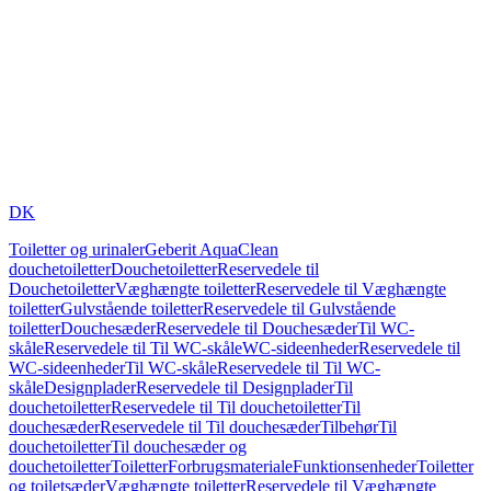
DK
Toiletter og urinaler
Geberit AquaClean
douchetoiletter
Douchetoiletter
Reservedele til
Douchetoiletter
Væghængte toiletter
Reservedele til Væghængte
toiletter
Gulvstående toiletter
Reservedele til Gulvstående
toiletter
Douchesæder
Reservedele til Douchesæder
Til WC-
skåle
Reservedele til Til WC-skåle
WC-sideenheder
Reservedele til
WC-sideenheder
Til WC-skåle
Reservedele til Til WC-
skåle
Designplader
Reservedele til Designplader
Til
douchetoiletter
Reservedele til Til douchetoiletter
Til
douchesæder
Reservedele til Til douchesæder
Tilbehør
Til
douchetoiletter
Til douchesæder og
douchetoiletter
Toiletter
Forbrugsmateriale
Funktionsenheder
Toiletter
og toiletsæder
Væghængte toiletter
Reservedele til Væghængte