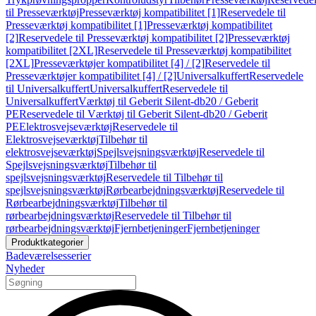
til Presseværktøj
Presseværktøj kompatibilitet [1]
Reservedele til
Presseværktøj kompatibilitet [1]
Presseværktøj kompatibilitet
[2]
Reservedele til Presseværktøj kompatibilitet [2]
Presseværktøj
kompatibilitet [2XL]
Reservedele til Presseværktøj kompatibilitet
[2XL]
Presseværktøjer kompatibilitet [4] / [2]
Reservedele til
Presseværktøjer kompatibilitet [4] / [2]
Universalkuffert
Reservedele
til Universalkuffert
Universalkuffert
Reservedele til
Universalkuffert
Værktøj til Geberit Silent-db20 / Geberit
PE
Reservedele til Værktøj til Geberit Silent-db20 / Geberit
PE
Elektrosvejseværktøj
Reservedele til
Elektrosvejseværktøj
Tilbehør til
elektrosvejseværktøj
Spejlsvejsningsværktøj
Reservedele til
Spejlsvejsningsværktøj
Tilbehør til
spejlsvejsningsværktøj
Reservedele til Tilbehør til
spejlsvejsningsværktøj
Rørbearbejdningsværktøj
Reservedele til
Rørbearbejdningsværktøj
Tilbehør til
rørbearbejdningsværktøj
Reservedele til Tilbehør til
rørbearbejdningsværktøj
Fjernbetjeninger
Fjernbetjeninger
Produktkategorier
Badeværelsesserier
Nyheder