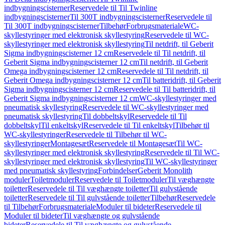
indbygningscisterner
Reservedele til Til Twinline
indbygningscisterner
Til 300T indbygningscisterner
Reservedele til
Til 300T indbygningscisterner
Tilbehør
Forbrugsmateriale
WC-
skyllestyringer med elektronisk skyllestyring
Reservedele til WC-
skyllestyringer med elektronisk skyllestyring
Til netdrift, til Geberit
Sigma indbygningscisterner 12 cm
Reservedele til Til netdrift, til
Geberit Sigma indbygningscisterner 12 cm
Til netdrift, til Geberit
Omega indbygningscisterner 12 cm
Reservedele til Til netdrift, til
Geberit Omega indbygningscisterner 12 cm
Til batteridrift, til Geberit
Sigma indbygningscisterner 12 cm
Reservedele til Til batteridrift, til
Geberit Sigma indbygningscisterner 12 cm
WC-skyllestyringer med
pneumatisk skyllestyring
Reservedele til WC-skyllestyringer med
pneumatisk skyllestyring
Til dobbeltskyl
Reservedele til Til
dobbeltskyl
Til enkeltskyl
Reservedele til Til enkeltskyl
Tilbehør til
WC-skyllestyringer
Reservedele til Tilbehør til WC-
skyllestyringer
Montagesæt
Reservedele til Montagesæt
Til WC-
skyllestyringer med elektronisk skyllestyring
Reservedele til Til WC-
skyllestyringer med elektronisk skyllestyring
Til WC-skyllestyringer
med pneumatisk skyllestyring
Forbindelser
Geberit Monolith
moduler
Toiletmoduler
Reservedele til Toiletmoduler
Til væghængte
toiletter
Reservedele til Til væghængte toiletter
Til gulvstående
toiletter
Reservedele til Til gulvstående toiletter
Tilbehør
Reservedele
til Tilbehør
Forbrugsmateriale
Moduler til bideter
Reservedele til
Moduler til bideter
Til væghængte og gulvstående
bideter
Reservedele til Til væghængte og gulvstående