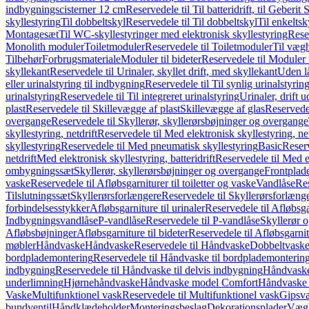
indbygningscisterner 12 cm
Reservedele til Til batteridrift, til Geber
skyllestyring
Til dobbeltskyl
Reservedele til Til dobbeltskyl
Til enkeltsk
Montagesæt
Til WC-skyllestyringer med elektronisk skyllestyring
Rese
Monolith moduler
Toiletmoduler
Reservedele til Toiletmoduler
Til vægh
Tilbehør
Forbrugsmateriale
Moduler til bideter
Reservedele til Moduler t
skyllekant
Reservedele til Urinaler, skyllet drift, med skyllekant
Uden l
eller urinalstyring til indbygning
Reservedele til Til synlig urinalstyring
urinalstyring
Reservedele til Til integreret urinalstyring
Urinaler, drift 
plast
Reservedele til Skillevægge af plast
Skillevægge af glas
Reservedel
overgange
Reservedele til Skyllerør, skyllerørsbøjninger og overgange
skyllestyring, netdrift
Reservedele til Med elektronisk skyllestyring, net
skyllestyring
Reservedele til Med pneumatisk skyllestyring
Basic
Reserv
netdrift
Med elektronisk skyllestyring, batteridrift
Reservedele til Med el
ombygningssæt
Skyllerør, skyllerørsbøjninger og overgange
Frontplad
vaske
Reservedele til Afløbsgarniturer til toiletter og vaske
Vandlåse
Res
Tilslutningssæt
Skyllerørsforlængere
Reservedele til Skyllerørsforlæng
forbindelsesstykker
Afløbsgarniture til urinaler
Reservedele til Afløbsgar
Indbygningsvandlåse
P-vandlåse
Reservedele til P-vandlåse
Skyllerør o
Afløbsbøjninger
Afløbsgarniture til bideter
Reservedele til Afløbsgarnitu
møbler
Håndvaske
Håndvaske
Reservedele til Håndvaske
Dobbeltvask
bordplademontering
Reservedele til Håndvaske til bordplademonterin
indbygning
Reservedele til Håndvaske til delvis indbygning
Håndvaske
underlimning
Hjørnehåndvaske
Håndvaske model Comfort
Håndvaske t
Vaske
Multifunktionel vask
Reservedele til Multifunktionel vask
Gipsv
bundventil
Håndklædeholder
Monteringsbeslag
Dekorationsplader
Vægh