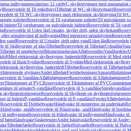
it Sigma indbygningscisterner 12 cm
WC-skyllestyringer med pneumatisk s
yl
Reservedele til Til enkeltskyl
Tilbehør til WC-skyllestyringer
Reservede
rvedele til Til WC-skyllestyringer med elektronisk skyllestyring
Til WC-
ængte toiletter
Reservedele til Til væghængte toiletter
Til gulvstående toi
il bideter
Til væghængte og gulvstående bideter
Reservedele til Til væg
åg
Reservedele til Uden låg
Urinaler, skyllet drift, uden skyllekant
Reserve
 eller urinalstyring til indbygning
Med integreret urinalstyring
Reservedel
uden vand
Reservedele til Urinaler, drift uden vand
Uden låg
Reservedele t
e til Skillevægge af glas
Tilbehør
Reservedele til Tilbehør
Urinallåg
Vand
Tilbehør til sprøjtehoved
Monteringsbeslag
Afløbsventiler
Vandfordeler
U
drift
Med elektronisk skyllestyring, batteridrift
Reservedele til Med elektr
edele til Basic
Synlige
Reservedele til Synlige
Med elektronisk skyllestyr
ektronisk skyllestyring, batteridrift
Tilbehør
Reservedele til Tilbehør
Ind
er
Integrerede styringer
Andet tilbehør
Fjernbetjeninger
Apparattilslutninger
ervedele til Vandlåse
Afløbsbøjninger
Reservedele til Afløbsbøjninger
F
ere
Tilslutninger af PVC
Reservedele til Tilslutninger af PVC
Gummimanc
niture til urinaler
S-vandlåse
Reservedele til S-vandlåse
Sneglevandlåse
g skyllerørsforlængere
Reservedele til Skyllerør og skyllerørsforlængere
re til bideter
P-vandlåse
Reservedele til P-vandlåse
Feroler
Afløbsbøjnin
e
Reservedele til Dobbeltvaske
Håndvaske til montering på underskab
Res
g
Håndvaske, små
Reservedele til Håndvaske, små
Håndvaske til bordpl
 til indbygning
Reservedele til Håndvaske til indbygning
Håndvaske til
il børn
Håndvaske
Vaskerender
Andre håndvaske
Reservedele til Andre
aske
Tilbehør
Søjler
Reservedele til Søjler
Halvsøjler
Reservedele til Halvs
ylder
Møbelpakker
Møbelpakker med små håndvaske
Reservedele til