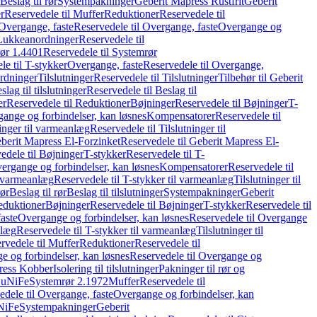
Beslag til rør
Systempakninger
Geberit Mapress Rustfrit
Geberit
r
Reservedele til Muffer
Reduktioner
Reservedele til
Overgange, faste
Reservedele til Overgange, faste
Overgange og
Lukkeanordninger
Reservedele til
ør 1.4401
Reservedele til Systemrør
le til T-stykker
Overgange, faste
Reservedele til Overgange,
rdninger
Tilslutninger
Reservedele til Tilslutninger
Tilbehør til Geberit
slag til tilslutninger
Reservedele til Beslag til
er
Reservedele til Reduktioner
Bøjninger
Reservedele til Bøjninger
T-
gange og forbindelser, kan løsnes
Kompensatorer
Reservedele til
ninger til varmeanlæg
Reservedele til Tilslutninger til
berit Mapress El-Forzinket
Reservedele til Geberit Mapress El-
edele til Bøjninger
T-stykker
Reservedele til T-
vergange og forbindelser, kan løsnes
Kompensatorer
Reservedele til
l varmeanlæg
Reservedele til T-stykker til varmeanlæg
Tilslutninger til
rør
Beslag til rør
Beslag til tilslutninger
Systempakninger
Geberit
eduktioner
Bøjninger
Reservedele til Bøjninger
T-stykker
Reservedele til
aste
Overgange og forbindelser, kan løsnes
Reservedele til Overgange
nlæg
Reservedele til T-stykker til varmeanlæg
Tilslutninger til
rvedele til Muffer
Reduktioner
Reservedele til
 og forbindelser, kan løsnes
Reservedele til Overgange og
press Kobber
Isolering til tilslutninger
Pakninger til rør og
 CuNiFe
Systemrør 2.1972
Muffer
Reservedele til
edele til Overgange, faste
Overgange og forbindelser, kan
uNiFe
Systempakninger
Geberit