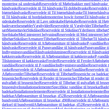
montering på underskab
Reservedele til Møbelpakker med håndvaske t
håndvaske
Reservedele til Til håndvaske
Til dobbeltvaske
Reservedele t
hjørnehåndvaske
Reservedele til Til hjørnehåndvaske
Til hjørnehåndva
til Til håndvaske til bordplademontering bowle formet
Til håndvaske t
sideskabe
Reservedele til Lave sideskabe
Højskabe
Reservedele til Høj
badeværelsesmøbler
Væghylder
Reservedele til Væghylder
Tilbehør
Res
sæt
Magnettavler
Stikdåser
Reservedele til Stikdåser
Yderligere tilbehør
Spejlskabe
Med integreret belysning
Reservedele til Med integreret be
tilbehør
Stikdåser
Armaturer
Tilbehør
Reservedele til Tilbehør
Til håndv
håndvaske
Reservedele til Afløbsgarniture til håndvaske
P-vandlåse
Res
håndvaske
Reservedele til Pungvandlåse til håndvaske
Pungvandlåse t
Indbygningsvandlåse
Håndvasktilslutninger
Reservedele til Håndvaskti
køkkenvaske
Reservedele til Afløbsgarniture til køkkenvaske
P-vandlå
Tilslutninger til køkkenvaske
Feroler
Reservedele til Feroler
Afløbsbøjn
vandlåse
Reservedele til P-vandlåse
Indbygningsvandlåse
Reservedele 
vaske
Reservedele til Afløbsgarniture til vaske
Vandlåse
Reservedele ti
Afløbsventiler
Tilbehør
Reservedele til Tilbehør
Bruseniche og badekar
brusenicher
Reservedele til Render til brusenicher
Tilbehør til render ti
gulvafløb til brusenicher
Reservedele til Tilbehør til gulvafløb til brus
brusegulve
Installationselementer
Specifikke vandlåse til brusekar
Bade
badekar
Installationselementer
Reservedele til Installationselementer
Ben
badekar
Afløbsgarniture til brusekar, d52
Reservedele til Afløbsgarnitur
bundventil
Afløbsgarniture til brusekar, d90
Reservedele til Afløbsgarni
dæksel til bundventil
Afløbsgarniture til badekar, d52
Reservedele til A
Slutmontagesæt til drejebetjeninger
Med drejebetjening og indløb
Reser