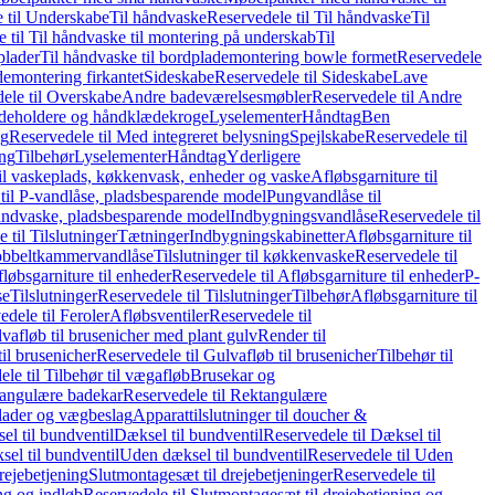
 til Underskabe
Til håndvaske
Reservedele til Til håndvaske
Til
 til Til håndvaske til montering på underskab
Til
plader
Til håndvaske til bordplademontering bowle formet
Reservedele
demontering firkantet
Sideskabe
Reservedele til Sideskabe
Lave
ele til Overskabe
Andre badeværelsesmøbler
Reservedele til Andre
eholdere og håndklædekroge
Lyselementer
Håndtag
Ben
ng
Reservedele til Med integreret belysning
Spejlskabe
Reservedele til
ing
Tilbehør
Lyselementer
Håndtag
Yderligere
til vaskeplads, køkkenvask, enheder og vaske
Afløbsgarniture til
til P-vandlåse, pladsbesparende model
Pungvandlåse til
håndvaske, pladsbesparende model
Indbygningsvandlåse
Reservedele til
 til Tilslutninger
Tætninger
Indbygningskabinetter
Afløbsgarniture til
Dobbeltkammervandlåse
Tilslutninger til køkkenvaske
Reservedele til
løbsgarniture til enheder
Reservedele til Afløbsgarniture til enheder
P-
se
Tilslutninger
Reservedele til Tilslutninger
Tilbehør
Afløbsgarniture til
edele til Feroler
Afløbsventiler
Reservedele til
lvafløb til brusenicher med plant gulv
Render til
il brusenicher
Reservedele til Gulvafløb til brusenicher
Tilbehør til
le til Tilbehør til vægafløb
Brusekar og
angulære badekar
Reservedele til Rektangulære
plader og vægbeslag
Apparattilslutninger til doucher &
el til bundventil
Dæksel til bundventil
Reservedele til Dæksel til
el til bundventil
Uden dæksel til bundventil
Reservedele til Uden
rejebetjening
Slutmontagesæt til drejebetjeninger
Reservedele til
ng og indløb
Reservedele til Slutmontagesæt til drejebetjening og