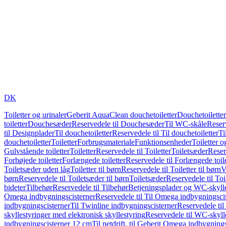
DK
Toiletter og urinaler
Geberit AquaClean douchetoiletter
Douchetoiletter
toiletter
Douchesæder
Reservedele til Douchesæder
Til WC-skåle
Reser
til Designplader
Til douchetoiletter
Reservedele til Til douchetoiletter
Ti
douchetoiletter
Toiletter
Forbrugsmateriale
Funktionsenheder
Toiletter o
Gulvstående toiletter
Toiletter
Reservedele til Toiletter
Toiletsæder
Reser
Forhøjede toiletter
Forlængede toiletter
Reservedele til Forlængede toile
Toiletsæder uden låg
Toiletter til børn
Reservedele til Toiletter til børn
V
børn
Reservedele til Toiletsæder til børn
Toiletsæder
Reservedele til To
bideter
Tilbehør
Reservedele til Tilbehør
Betjeningsplader og WC-skylle
Omega indbygningscisterner
Reservedele til Til Omega indbygningsci
indbygningscisterner
Til Twinline indbygningscisterner
Reservedele til
skyllestyringer med elektronisk skyllestyring
Reservedele til WC-skylle
indbygningscisterner 12 cm
Til netdrift, til Geberit Omega indbygning