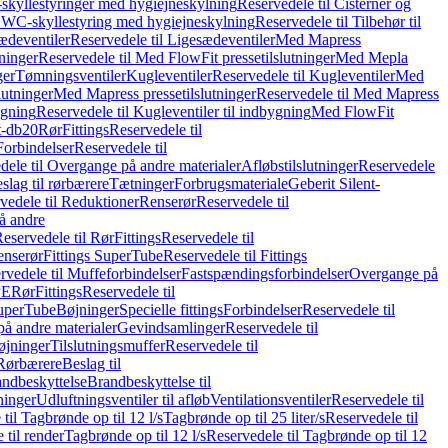
skyllestyringer med hygiejneskylning
Reservedele til Cisterner og
og WC-skyllestyring med hygiejneskylning
Reservedele til Tilbehør til
ædeventiler
Reservedele til Ligesædeventiler
Med Mapress
ninger
Reservedele til Med FlowFit pressetilslutninger
Med Mepla
ger
Tømningsventiler
Kugleventiler
Reservedele til Kugleventiler
Med
lutninger
Med Mapress pressetilslutninger
Reservedele til Med Mapress
ygning
Reservedele til Kugleventiler til indbygning
Med FlowFit
t-db20
Rør
Fittings
Reservedele til
Forbindelser
Reservedele til
dele til Overgange på andre materialer
Afløbstilslutninger
Reservedele
slag til rørbærere
Tætninger
Forbrugsmateriale
Geberit Silent-
vedele til Reduktioner
Renserør
Reservedele til
å andre
eservedele til Rør
Fittings
Reservedele til
enserør
Fittings SuperTube
Reservedele til Fittings
rvedele til Muffeforbindelser
Fastspændingsforbindelser
Overgange på
PE
Rør
Fittings
Reservedele til
SuperTube
Bøjninger
Specielle fittings
Forbindelser
Reservedele til
på andre materialer
Gevindsamlinger
Reservedele til
øjninger
Tilslutningsmuffer
Reservedele til
Rørbærere
Beslag til
ndbeskyttelse
Brandbeskyttelse til
inger
Udluftningsventiler til afløb
Ventilationsventiler
Reservedele til
til Tagbrønde op til 12 l/s
Tagbrønde op til 25 liter/s
Reservedele til
 til render
Tagbrønde op til 12 l/s
Reservedele til Tagbrønde op til 12