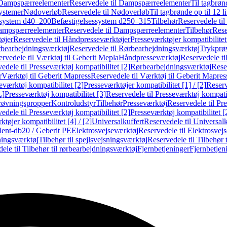
Dampspærreelementer
Reservedele til Dampspærreelementer
Til tagbrønd
systemer
Nødoverløb
Reservedele til Nødoverløb
Til tagbrønde op til 12 li
ssystem d40–200
Befæstigelsessystem d250–315
Tilbehør
Reservedele til
mpspærreelementer
Reservedele til Dampspærreelementer
Tilbehør
Rese
øjer
Reservedele til Håndpresseværktøjer
Presseværktøjer kompatibilitet
bearbejdningsværktøj
Reservedele til Rørbearbejdningsværktøj
Trykprø
rvedele til Værktøj til Geberit Mepla
Håndpresseværktøj
Reservedele t
edele til Presseværktøj kompatibilitet [2]
Rørbearbejdningsværktøj
Reser
r
Værktøj til Geberit Mapress
Reservedele til Værktøj til Geberit Mapres
eværktøj kompatibilitet [2]
Presseværktøjer kompatibilitet [1] / [2]
Reserv
L]
Presseværktøj kompatibilitet [3]
Reservedele til Presseværktøj kompatib
prøvningspropper
Kontroludstyr
Tilbehør
Presseværktøj
Reservedele til Pr
edele til Presseværktøj kompatibilitet [2]
Presseværktøj kompatibilitet 
tøjer kompatibilitet [4] / [2]
Universalkuffert
Reservedele til Universalk
ilent-db20 / Geberit PE
Elektrosvejseværktøj
Reservedele til Elektrosvej
ningsværktøj
Tilbehør til spejlsvejsningsværktøj
Reservedele til Tilbehør 
ele til Tilbehør til rørbearbejdningsværktøj
Fjernbetjeninger
Fjernbetjen