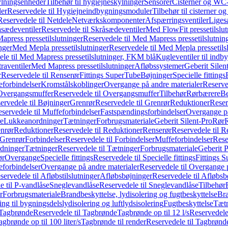
ylningsenheder
Tilbehør til hygiejneskylninger
Sensorer
Cisterner og WC-
er
Reservedele til Hygiejneindbygningsmoduler
Tilbehør til cisterner 
Reservedele til Netdele
Netværkskomponenter
Afspærringsventiler
Liges
sædeventiler
Reservedele til Skråsædeventiler
Med FlowFit pressetilslut
press pressetilslutninger
Reservedele til Med Mapress pressetilslutnin
nger
Med Mepla pressetilslutninger
Reservedele til Med Mepla pressetils
le til Med Mapress pressetilslutninger, FKM blå
Kugleventiler til indb
raventiler
Med Mapress pressetilslutninger
Afløbssystemer
Geberit Silen
r
Reservedele til Renserør
Fittings SuperTube
Bøjninger
Specielle fittings
eforbindelser
Kromstålskoblinger
Overgange på andre materialer
Reserve
Overgangsmuffer
Reservedele til Overgangsmuffer
Tilbehør
Rørbærere
Be
ervedele til Bøjninger
Grenrør
Reservedele til Grenrør
Reduktioner
Reser
servedele til Muffeforbindelser
Fastspændingsforbindelser
Overgange p
e
Lukkeanordninger
Tætninger
Forbrugsmateriale
Geberit Silent-Pro
Rør
R
enrør
Reduktioner
Reservedele til Reduktioner
Renserør
Reservedele til R
 Grenrør
Forbindelser
Reservedele til Forbindelser
Muffeforbindelser
Rese
dninger
Tætninger
Reservedele til Tætninger
Forbrugsmateriale
Geberit 
ør
Overgange
Specielle fittings
Reservedele til Specielle fittings
Fittings 
eforbindelser
Overgange på andre materialer
Reservedele til Overgange 
servedele til Afløbstilslutninger
Afløbsbøjninger
Reservedele til Afløbsb
e til P-vandlåse
Sneglevandlåse
Reservedele til Sneglevandlåse
Tilbehør
r
Forbrugsmateriale
Brandbeskyttelse, lydisolering og fugtbeskyttelse
Bra
ring til bygningsdelslydisolering og luftlydsisolering
Fugtbeskyttelse
Tætn
Tagbrønde
Reservedele til Tagbrønde
Tagbrønde op til 12 l/s
Reservedele 
agbrønde op til 100 liter/s
Tagbrønde til render
Reservedele til Tagbrønde