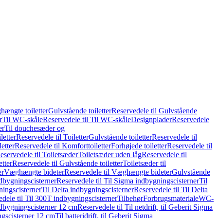
hængte toiletter
Gulvstående toiletter
Reservedele til Gulvstående
r
Til WC-skåle
Reservedele til Til WC-skåle
Designplader
Reservedele
er
Til douchesæder og
letter
Reservedele til Toiletter
Gulvstående toiletter
Reservedele til
etter
Reservedele til Komforttoiletter
Forhøjede toiletter
Reservedele til
eservedele til Toiletsæder
Toiletsæder uden låg
Reservedele til
etter
Reservedele til Gulvstående toiletter
Toiletsæder til
er
Væghængte bideter
Reservedele til Væghængte bideter
Gulvstående
dbygningscisterner
Reservedele til Til Sigma indbygningscisterner
Til
ningscisterner
Til Delta indbygningscisterner
Reservedele til Til Delta
dele til Til 300T indbygningscisterner
Tilbehør
Forbrugsmateriale
WC-
indbygningscisterner 12 cm
Reservedele til Til netdrift, til Geberit Sigma
ingscisterner 12 cm
Til batteridrift, til Geberit Sigma