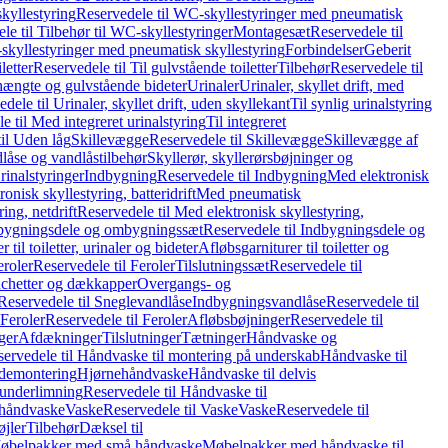
kyllestyring
Reservedele til WC-skyllestyringer med pneumatisk
le til Tilbehør til WC-skyllestyringer
Montagesæt
Reservedele til
skyllestyringer med pneumatisk skyllestyring
Forbindelser
Geberit
letter
Reservedele til Til gulvstående toiletter
Tilbehør
Reservedele til
hængte og gulvstående bideter
Urinaler
Urinaler, skyllet drift, med
dele til Urinaler, skyllet drift, uden skyllekant
Til synlig urinalstyring
e til Med integreret urinalstyring
Til integreret
il Uden låg
Skillevægge
Reservedele til Skillevægge
Skillevægge af
låse og vandlåstilbehør
Skyllerør, skyllerørsbøjninger og
rinalstyringer
Indbygning
Reservedele til Indbygning
Med elektronisk
onisk skyllestyring, batteridrift
Med pneumatisk
ing, netdrift
Reservedele til Med elektronisk skyllestyring,
bygningsdele og ombygningssæt
Reservedele til Indbygningsdele og
 til toiletter, urinaler og bideter
Afløbsgarniturer til toiletter og
eroler
Reservedele til Feroler
Tilslutningssæt
Reservedele til
hetter og dækkapper
Overgangs- og
Reservedele til Sneglevandlåse
Indbygningsvandlåse
Reservedele til
Feroler
Reservedele til Feroler
Afløbsbøjninger
Reservedele til
ger
Afdækninger
Tilslutninger
Tætninger
Håndvaske og
ervedele til Håndvaske til montering på underskab
Håndvaske til
ademontering
Hjørnehåndvaske
Håndvaske til delvis
 underlimning
Reservedele til Håndvaske til
 håndvaske
Vaske
Reservedele til Vaske
Vaske
Reservedele til
øjler
Tilbehør
Dæksel til
 Møbelpakker med små håndvaske
Møbelpakker med håndvaske til