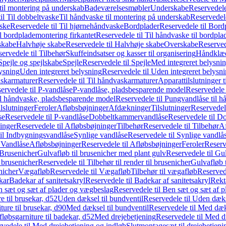
il montering på underskab
Badeværelsesmøbler
Underskabe
Reservedele
il Til dobbeltvaske
Til håndvaske til montering på underskab
Reservedele
ske
Reservedele til Til hjørnehåndvaske
Bordplader
Reservedele til Bord
il bordplademontering firkantet
Reservedele til Til håndvaske til bordpla
skabe
Halvhøje skabe
Reservedele til Halvhøje skabe
Overskabe
Reserved
ervedele til Tilbehør
Skuffeindsatser og kasser til organisering
Håndklæd
Spejle og spejlskabe
Spejle
Reservedele til Spejle
Med integreret belysni
lysning
Uden integreret belysning
Reservedele til Uden integreret belysn
askarmaturer
Reservedele til Til håndvaskarmaturer
Apparattilslutninger 
ervedele til P-vandlåse
P-vandlåse, pladsbesparende model
Reservedele 
il håndvaske, pladsbesparende model
Reservedele til Pungvandlåse til 
lslutninger
Feroler
Afløbsbøjninger
Afdækninger
Tilslutninger
Reservedele
se
Reservedele til P-vandlåse
Dobbeltkammervandlåse
Reservedele til 
inger
Reservedele til Afløbsbøjninger
Tilbehør
Reservedele til Tilbehør
Af
til Indbygningsvandlåse
Synlige vandlåse
Reservedele til Synlige vandlå
l Vandlåse
Afløbsbøjninger
Reservedele til Afløbsbøjninger
Feroler
Reserv
Brusenicher
Gulvafløb til brusenicher med plant gulv
Reservedele til Gu
l brusenicher
Reservedele til Tilbehør til render til brusenicher
Gulvafløb t
enicher
Vægafløb
Reservedele til Vægafløb
Tilbehør til vægafløb
Reservede
kar
Badekar af sanitetsakryl
Reservedele til Badekar af sanitetsakryl
Rekt
 sæt og sæt af plader og vægbeslag
Reservedele til Ben sæt og sæt af 
e til brusekar, d52
Uden dæksel til bundventil
Reservedele til Uden dæks
ture til brusekar, d90
Med dæksel til bundventil
Reservedele til Med dæks
fløbsgarniture til badekar, d52
Med drejebetjening
Reservedele til Med d
vedele til Med drejebetjening og indløb
Slutmontagesæt til drejebetjeni