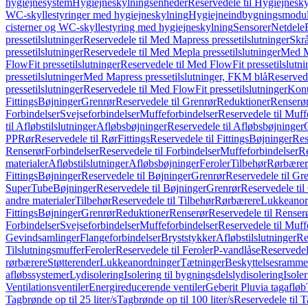
hygiejnesystem
Hygiejneskylningsenheder
Reservedele til Hygiejnesk
WC-skyllestyringer med hygiejneskylning
Hygiejneindbygningsmodul
cisterner og WC-skyllestyring med hygiejneskylning
Sensorer
Netdele
pressetilslutninger
Reservedele til Med Mapress pressetilslutninger
Skrå
pressetilslutninger
Reservedele til Med Mepla pressetilslutninger
Med Ma
FlowFit pressetilslutninger
Reservedele til Med FlowFit pressetilslutni
pressetilslutninger
Med Mapress pressetilslutninger, FKM blå
Reservede
pressetilslutninger
Reservedele til Med FlowFit pressetilslutninger
Kont
Fittings
Bøjninger
Grenrør
Reservedele til Grenrør
Reduktioner
Renserø
Forbindelser
Svejseforbindelser
Muffeforbindelser
Reservedele til Muff
til Afløbstilslutninger
Afløbsbøjninger
Reservedele til Afløbsbøjninger
PP
Rør
Reservedele til Rør
Fittings
Reservedele til Fittings
Bøjninger
Res
Renserør
Forbindelser
Reservedele til Forbindelser
Muffeforbindelser
Re
materialer
Afløbstilslutninger
Afløbsbøjninger
Feroler
Tilbehør
Rørbærer
Fittings
Bøjninger
Reservedele til Bøjninger
Grenrør
Reservedele til Gr
SuperTube
Bøjninger
Reservedele til Bøjninger
Grenrør
Reservedele til
andre materialer
Tilbehør
Reservedele til Tilbehør
Rørbærere
Lukkeanor
Fittings
Bøjninger
Grenrør
Reduktioner
Renserør
Reservedele til Renser
Forbindelser
Svejseforbindelser
Muffeforbindelser
Reservedele til Muff
Gevindsamlinger
Flangeforbindelser
Bryststykker
Afløbstilslutninger
Re
Tilslutningsmuffer
Feroler
Reservedele til Feroler
P-vandlåse
Reservedel
rørbærere
Støtterender
Lukkeanordninger
Tætninger
Beskyttelsesramme
afløbssystemer
Lydisolering
Isolering til bygningsdelslydisolering
Isole
Ventilationsventiler
Energireducerende ventiler
Geberit Pluvia tagafløb
Tagbrønde op til 25 liter/s
Tagbrønde op til 100 liter/s
Reservedele til T