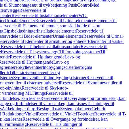
e til Slutmontagesæt til trykbetjening PushControl
Med
stemvægge
Reservedele til
ementer
Reservedele til Installationselementer
WC-
ter
Urinal-elementer
Reservedele til Urinal-elementer
Elementer til
ervedele til Elementer til emner, som skal holde til store
ing
Gipsbeklædninger
Installationselementer
Reservedele til
servedele til Bidet-elementer
Urinal-elementer
Reservedele til Urinal-
eservedele til Elementer til armaturer og enheder
Elementer til vaske-
r
Reservedele til Tilbehør
Installationsmoduler
Reservedele til
e
Reservedele til Til systemvægge
Til forsyningssystemer
Til
gende
Reservedele til Højthængende
Lavt- og
Reservedele til Højthængende
Lavt- og
begrænsere
Skylleventiler
Indbygningscisterner
Sigma
lerør
Tilbehør
Svømmeventiler og
isterner
Svømmeventiler til indbygningscisterner
Reservedele til
meventiler til cisterner universel
Reservedele til Svømmeventiler til
top-skylning
Reservedele til Skyl-stop-
r varmeanlæg ML
Fittings
Reservedele til
rbindelser, kan løsnes
Reservedele til Overgange og forbindelser, kan
ange og forbindelser til varmeanlæg, kan løsnes
Tilslutninger til
gs
Afdækninger til rør
Beslag til rør
Systempakninger
Geberit
il Reduktioner
Vinkel
Reservedele til Vinkel
T-stykker
Reservedele til T-
, kan løsnes
Reservedele til Overgange og forbindelser, kan
 til varmeanlæg
Reservedele til Tilslutninger til