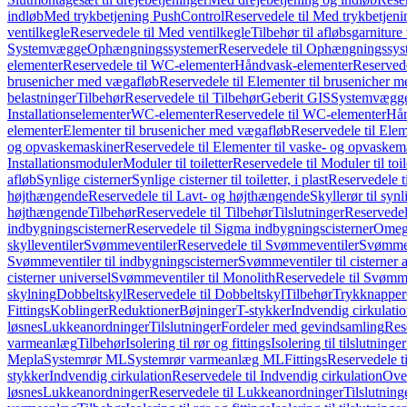
indløb
Med trykbetjening PushControl
Reservedele til Med trykbetjen
ventilkegle
Reservedele til Med ventilkegle
Tilbehør til afløbsgarniture 
Systemvægge
Ophængningssystemer
Reservedele til Ophængningssys
elementer
Reservedele til WC-elementer
Håndvask-elementer
Reserved
brusenicher med vægafløb
Reservedele til Elementer til brusenicher 
belastninger
Tilbehør
Reservedele til Tilbehør
Geberit GIS
Systemvægg
Installationselementer
WC-elementer
Reservedele til WC-elementer
Hån
elementer
Elementer til brusenicher med vægafløb
Reservedele til Ele
og opvaskemaskiner
Reservedele til Elementer til vaske- og opvaskem
Installationsmoduler
Moduler til toiletter
Reservedele til Moduler til toil
afløb
Synlige cisterner
Synlige cisterner til toiletter, i plast
Reservedele til
højthængende
Reservedele til Lavt- og højthængende
Skyllerør til synl
højthængende
Tilbehør
Reservedele til Tilbehør
Tilslutninger
Reservedele
indbygningscisterner
Reservedele til Sigma indbygningscisterner
Omega
skylleventiler
Svømmeventiler
Reservedele til Svømmeventiler
Svømmeve
Svømmeventiler til indbygningscisterner
Svømmeventiler til cisterner 
cisterner universel
Svømmeventiler til Monolith
Reservedele til Svømme
skylning
Dobbeltskyl
Reservedele til Dobbeltskyl
Tilbehør
Trykknapper
Fittings
Koblinger
Reduktioner
Bøjninger
T-stykker
Indvendig cirkulati
løsnes
Lukkeanordninger
Tilslutninger
Fordeler med gevindsamling
Res
varmeanlæg
Tilbehør
Isolering til rør og fittings
Isolering til tilslutninger
Mepla
Systemrør ML
Systemrør varmeanlæg ML
Fittings
Reservedele ti
stykker
Indvendig cirkulation
Reservedele til Indvendig cirkulation
Over
løsnes
Lukkeanordninger
Reservedele til Lukkeanordninger
Tilslutning