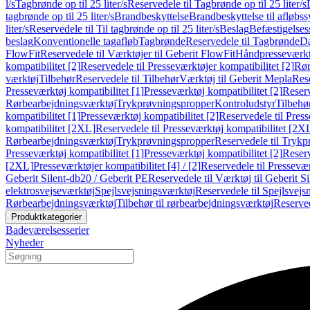
l/s
Tagbrønde op til 25 liter/s
Reservedele til Tagbrønde op til 25 liter/s
tagbrønde op til 25 liter/s
Brandbeskyttelse
Brandbeskyttelse til afløbs
liter/s
Reservedele til Til tagbrønde op til 25 liter/s
Beslag
Befæstigelse
beslag
Konventionelle tagafløb
Tagbrønde
Reservedele til Tagbrønde
Da
FlowFit
Reservedele til Værktøjer til Geberit FlowFit
Håndpresseværkt
kompatibilitet [2]
Reservedele til Presseværktøjer kompatibilitet [2]
Rør
værktøj
Tilbehør
Reservedele til Tilbehør
Værktøj til Geberit Mepla
Rese
Presseværktøj kompatibilitet [1]
Presseværktøj kompatibilitet [2]
Reserv
Rørbearbejdningsværktøj
Trykprøvningspropper
Kontroludstyr
Tilbehø
kompatibilitet [1]
Presseværktøj kompatibilitet [2]
Reservedele til Press
kompatibilitet [2XL]
Reservedele til Presseværktøj kompatibilitet [2X
Rørbearbejdningsværktøj
Trykprøvningspropper
Reservedele til Tryk
Presseværktøj kompatibilitet [1]
Presseværktøj kompatibilitet [2]
Reserv
[2XL]
Presseværktøjer kompatibilitet [4] / [2]
Reservedele til Presseværk
Geberit Silent-db20 / Geberit PE
Reservedele til Værktøj til Geberit S
elektrosvejseværktøj
Spejlsvejsningsværktøj
Reservedele til Spejlsvejs
Rørbearbejdningsværktøj
Tilbehør til rørbearbejdningsværktøj
Reserved
Produktkategorier
Badeværelsesserier
Nyheder