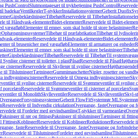
ing PushControl
Slutmontagesæt til trykbetjening PushControl
Reservedel
til badekar
Ventilkegler
T-stykker
Installationssystemer
Geberit Duofix
Sy
temer
Gipsbeklædninger
Tilbehør
Reservedele til Tilbehør
Installationsel
ele til Håndvask-elementer
Bidet-elementer
Reservedele til Bidet-elemen
med vægafløb
Elementer til emner, som skal holde til store belastninger
Res
e
Ophængningssystemer
Tilbehør til præfabrikation
Tilbehør til lydisoler
dvask-elementer
Reservedele til Håndvask-elementer
Bidet-elementer
Re
menter til brusenicher med vægafløb
Elementer til armaturer og enheder
R
askiner
Elementer til emner, som skal holde til store belastninger
Tilbehø
etter
Gipsbeklædninger
Tilbehør
Reservedele til Tilbehør
Til systemvægg
 Synlige cisterner til toiletter, i plast
Påsat
Reservedele til Påsat
Højthæn
ige cisterner
Reservedele til Skyllerør til synlige cisterner
Højthængende
 til Tilslutninger
Tætninger
Gummimanchetter
Nipler, rosetter og vand
 indbygningscisterner
Reservedele til Omega indbygningscisterner
Skyl
ntiler til synlige cisterner
Reservedele til Svømmeventiler til synlige c
af porcelæn
Reservedele til Svømmeventiler til cisterner af porcelæn
Svøm
ventiler til Monolith
Skylleventiler
Reservedele til Skylleventiler
Skyl-s
Overgange
Forsyningssystemer
Geberit FlowFit
Systemrør ML
Systemrø
on
Reservedele til Indvendig cirkulation
Overgange, faste
Overgange og fo
ervedele til Fordeler med gevindsamling
T-stykker til varmeanlæg
Overg
Pakninger til rør og fittings
Pakninger til tilslutninger
Tætninger til fittin
l Fittings
Koblinger
Reservedele til Koblinger
Reduktioner
Reservedele t
gange, faste
Reservedele til Overgange, faste
Overgange og forbindelser
er
Reservedele til Tilslutninger
Fordeler med gevindsamling
Tilslutninger