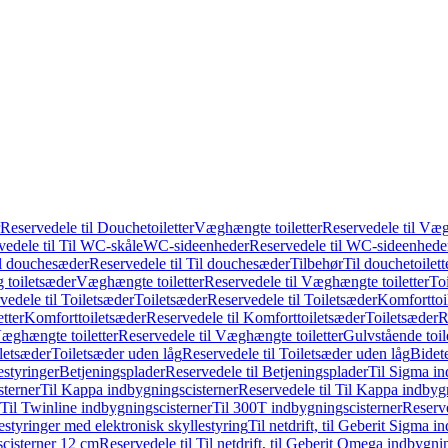
Reservedele til Douchetoiletter
Væghængte toiletter
Reservedele til Væg
vedele til Til WC-skåle
WC-sideenheder
Reservedele til WC-sideenhede
l douchesæder
Reservedele til Til douchesæder
Tilbehør
Til douchetoilett
g toiletsæder
Væghængte toiletter
Reservedele til Væghængte toiletter
Toi
vedele til Toiletsæder
Toiletsæder
Reservedele til Toiletsæder
Komforttoil
tter
Komforttoiletsæder
Reservedele til Komforttoiletsæder
Toiletsæder
R
æghængte toiletter
Reservedele til Væghængte toiletter
Gulvstående toil
iletsæder
Toiletsæder uden låg
Reservedele til Toiletsæder uden låg
Bidet
styringer
Betjeningsplader
Reservedele til Betjeningsplader
Til Sigma in
sterner
Til Kappa indbygningscisterner
Reservedele til Til Kappa indbyg
 Til Twinline indbygningscisterner
Til 300T indbygningscisterner
Reserve
styringer med elektronisk skyllestyring
Til netdrift, til Geberit Sigma 
scisterner 12 cm
Reservedele til Til netdrift, til Geberit Omega indbygn