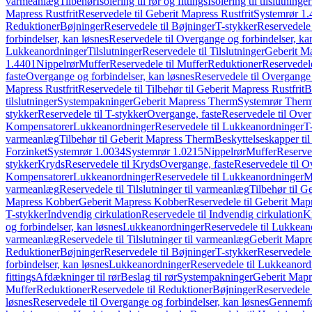
varmeanlæg
Tilbehør
Isolering til rør og fittings
Isolering til tilslutninger
Mapress Rustfrit
Reservedele til Geberit Mapress Rustfrit
Systemrør 1.
Reduktioner
Bøjninger
Reservedele til Bøjninger
T-stykker
Reservedele 
forbindelser, kan løsnes
Reservedele til Overgange og forbindelser, ka
Lukkeanordninger
Tilslutninger
Reservedele til Tilslutninger
Geberit Ma
1.4401
Nippelrør
Muffer
Reservedele til Muffer
Reduktioner
Reservedele
faste
Overgange og forbindelser, kan løsnes
Reservedele til Overgange 
Mapress Rustfrit
Reservedele til Tilbehør til Geberit Mapress Rustfrit
B
tilslutninger
Systempakninger
Geberit Mapress Therm
Systemrør Ther
stykker
Reservedele til T-stykker
Overgange, faste
Reservedele til Over
Kompensatorer
Lukkeanordninger
Reservedele til Lukkeanordninger
T
varmeanlæg
Tilbehør til Geberit Mapress Therm
Beskyttelseskapper til
Forzinket
Systemrør 1.0034
Systemrør 1.0215
Nippelrør
Muffer
Reserve
stykker
Kryds
Reservedele til Kryds
Overgange, faste
Reservedele til O
Kompensatorer
Lukkeanordninger
Reservedele til Lukkeanordninger
M
varmeanlæg
Reservedele til Tilslutninger til varmeanlæg
Tilbehør til G
Mapress Kobber
Geberit Mapress Kobber
Reservedele til Geberit Ma
T-stykker
Indvendig cirkulation
Reservedele til Indvendig cirkulation
K
og forbindelser, kan løsnes
Lukkeanordninger
Reservedele til Lukkean
varmeanlæg
Reservedele til Tilslutninger til varmeanlæg
Geberit Mapre
Reduktioner
Bøjninger
Reservedele til Bøjninger
T-stykker
Reservedele 
forbindelser, kan løsnes
Lukkeanordninger
Reservedele til Lukkeanord
fittings
Afdækninger til rør
Beslag til rør
Systempakninger
Geberit Map
Muffer
Reduktioner
Reservedele til Reduktioner
Bøjninger
Reservedele 
løsnes
Reservedele til Overgange og forbindelser, kan løsnes
Gennemfø