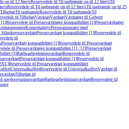
e op til 12 liter/s
Reservedele til Til tagbrønde op til 12 liter/s
Til
ter/s
Reservedele til Til tagbrønde op til 12 liter/s
Til tagbrønde op til 25
 Tilbehør
Til tagbrønde
Reservedele til Til tagbrønde
Til
rvedele til Tilbehør
Værktøj
Værktøj
Værktøjer til Geberit
 [1]
Reservedele til Presseværktøjer kompatibilitet [1]
Presseværktøjer
vningspropper
Kontroludstyr
Presseapparater med
il Håndpresseværktøj
Presseværktøj kompatibilitet [1]
Reservedele til
vedele til
s
Presseværktøj kompatibilitet [1]
Reservedele til Presseværktøj
edele til Presseværktøjer kompatibilitet [1] / [2]
Presseværktøj
ilitet [3]
Rørbearbejdningsværktøj
Reservedele til
esseværktøj
Presseværktøj kompatibilitet [1]
Reservedele til
[2XL]
Reservedele til Presseværktøj kompatibilitet
uffert
Universalkuffert
Reservedele til Universalkuffert
Værktøj til
seværktøj
Tilbehør til
til spejlsvejsningsværktøj
Rørbearbejdningsværktøj
Reservedele til
inger