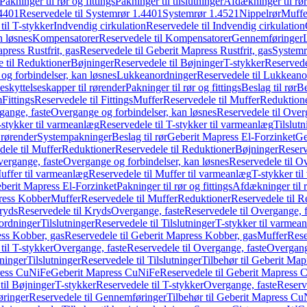
Pakninger til rør og fittings
Pakninger til tilslutninger
Afdækninger til rør
4401
Reservedele til Systemrør 1.4401
Systemrør 1.4521
Nippelrør
Muffe
til T-stykker
Indvendig cirkulation
Reservedele til Indvendig cirkulation
n løsnes
Kompensatorer
Reservedele til Kompensatorer
Gennemføringer
press Rustfrit, gas
Reservedele til Geberit Mapress Rustfrit, gas
Systemr
 til Reduktioner
Bøjninger
Reservedele til Bøjninger
T-stykker
Reservede
og forbindelser, kan løsnes
Lukkeanordninger
Reservedele til Lukkeano
eskyttelseskapper til rørender
Pakninger til rør og fittings
Beslag til rør
Be
m
Fittings
Reservedele til Fittings
Muffer
Reservedele til Muffer
Reduktion
gange, faste
Overgange og forbindelser, kan løsnes
Reservedele til Over
-stykker til varmeanlæg
Reservedele til T-stykker til varmeanlæg
Tilslut
 rørender
Systempakninger
Beslag til rør
Geberit Mapress El-Forzinket
Ge
dele til Muffer
Reduktioner
Reservedele til Reduktioner
Bøjninger
Reserv
vergange, faste
Overgange og forbindelser, kan løsnes
Reservedele til O
uffer til varmeanlæg
Reservedele til Muffer til varmeanlæg
T-stykker ti
eberit Mapress El-Forzinket
Pakninger til rør og fittings
Afdækninger til 
press Kobber
Muffer
Reservedele til Muffer
Reduktioner
Reservedele til R
ryds
Reservedele til Kryds
Overgange, faste
Reservedele til Overgange, f
ordninger
Tilslutninger
Reservedele til Tilslutninger
T-stykker til varmea
ss Kobber, gas
Reservedele til Geberit Mapress Kobber, gas
Muffer
Rese
til T-stykker
Overgange, faste
Reservedele til Overgange, faste
Overgange
ninger
Tilslutninger
Reservedele til Tilslutninger
Tilbehør til Geberit Ma
ress CuNiFe
Geberit Mapress CuNiFe
Reservedele til Geberit Mapress
til Bøjninger
T-stykker
Reservedele til T-stykker
Overgange, faste
Reserv
ringer
Reservedele til Gennemføringer
Tilbehør til Geberit Mapress C