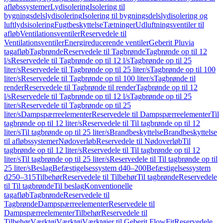
afløbssystemer
Lydisolering
Isolering til
bygningsdelslydisolering
Isolering til bygningsdelslydisolering og
luftlydsisolering
Fugtbeskyttelse
Tætninger
Udluftningsventiler til
afløb
Ventilationsventiler
Reservedele til
Ventilationsventiler
Energireducerende ventiler
Geberit Pluvia
tagafløb
Tagbrønde
Reservedele til Tagbrønde
Tagbrønde op til 12
l/s
Reservedele til Tagbrønde op til 12 l/s
Tagbrønde op til 25
liter/s
Reservedele til Tagbrønde op til 25 liter/s
Tagbrønde op til 100
liter/s
Reservedele til Tagbrønde op til 100 liter/s
Tagbrønde til
render
Reservedele til Tagbrønde til render
Tagbrønde op til 12
l/s
Reservedele til Tagbrønde op til 12 l/s
Tagbrønde op til 25
liter/s
Reservedele til Tagbrønde op til 25
liter/s
Dampspærreelementer
Reservedele til Dampspærreelementer
Til
tagbrønde op til 12 liter/s
Reservedele til Til tagbrønde op til 12
liter/s
Til tagbrønde op til 25 liter/s
Brandbeskyttelse
Brandbeskyttelse
til afløbssystemer
Nødoverløb
Reservedele til Nødoverløb
Til
tagbrønde op til 12 liter/s
Reservedele til Til tagbrønde op til 12
liter/s
Til tagbrønde op til 25 liter/s
Reservedele til Til tagbrønde op til
25 liter/s
Beslag
Befæstigelsessystem d40–200
Befæstigelsessystem
d250–315
Tilbehør
Reservedele til Tilbehør
Til tagbrønde
Reservedele
til Til tagbrønde
Til beslag
Konventionelle
tagafløb
Tagbrønde
Reservedele til
Tagbrønde
Dampspærreelementer
Reservedele til
Dampspærreelementer
Tilbehør
Reservedele til
Tilbehør
Værktøj
Værktøj
Værktøjer til Geberit FlowFit
Reservedele