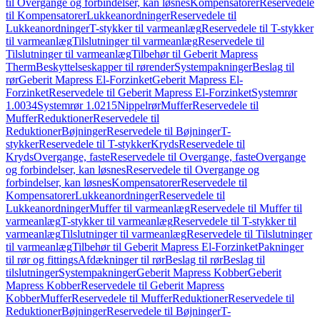
til Overgange og forbindelser, kan løsnes
Kompensatorer
Reservedele
til Kompensatorer
Lukkeanordninger
Reservedele til
Lukkeanordninger
T-stykker til varmeanlæg
Reservedele til T-stykker
til varmeanlæg
Tilslutninger til varmeanlæg
Reservedele til
Tilslutninger til varmeanlæg
Tilbehør til Geberit Mapress
Therm
Beskyttelseskapper til rørender
Systempakninger
Beslag til
rør
Geberit Mapress El-Forzinket
Geberit Mapress El-
Forzinket
Reservedele til Geberit Mapress El-Forzinket
Systemrør
1.0034
Systemrør 1.0215
Nippelrør
Muffer
Reservedele til
Muffer
Reduktioner
Reservedele til
Reduktioner
Bøjninger
Reservedele til Bøjninger
T-
stykker
Reservedele til T-stykker
Kryds
Reservedele til
Kryds
Overgange, faste
Reservedele til Overgange, faste
Overgange
og forbindelser, kan løsnes
Reservedele til Overgange og
forbindelser, kan løsnes
Kompensatorer
Reservedele til
Kompensatorer
Lukkeanordninger
Reservedele til
Lukkeanordninger
Muffer til varmeanlæg
Reservedele til Muffer til
varmeanlæg
T-stykker til varmeanlæg
Reservedele til T-stykker til
varmeanlæg
Tilslutninger til varmeanlæg
Reservedele til Tilslutninger
til varmeanlæg
Tilbehør til Geberit Mapress El-Forzinket
Pakninger
til rør og fittings
Afdækninger til rør
Beslag til rør
Beslag til
tilslutninger
Systempakninger
Geberit Mapress Kobber
Geberit
Mapress Kobber
Reservedele til Geberit Mapress
Kobber
Muffer
Reservedele til Muffer
Reduktioner
Reservedele til
Reduktioner
Bøjninger
Reservedele til Bøjninger
T-