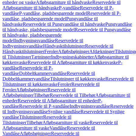
enheder og vaske
Afløbsgarniture til håndvaske
Reservedele til
Afløbsgarniture til håndvaske
P-vandlåse
Reservedele til P-
vandlåse
P-vandlåse, pladsbesparende model
Reservedele til P-
vandlåse, pladsbesparende model
Pungvandlåse til
håndvaske
Reservedele til Pungvandlåse til håndvaske
Pungvandlåse
til håndvaske, pladsbesparende model
Reservedele til Pungvandlåse
til håndvaske, pladsbesparende
model
Indbygningsvandlåse
Reservedele til
Indbygningsvandlåse
Håndvasktilslutninger
Reservedele til
Håndvasktilslutninger
Feroler
Afløbsbøjninger
Afdækninger
Tilslutning
til Tilslutninger
Tætninger
Indbygningskabinetter
Afløbsgarniture til
køkkenvaske
Reservedele til Afløbsgarniture til køkkenvaske
P-
vandlåse
Reservedele til P-
vandlåse
Dobbeltkammervandlåse
Reservedele til
Dobbeltkammervandlåse
Tilslutninger til køkkenvaske
Reservedele til
Tilslutninger til køkkenvaske
Feroler
Reservedele til
Feroler
Afløbsbøjninger
Reservedele til
Afløbsbøjninger
Tilbehør
Reservedele til Tilbehør
Afløbsgarniture til
enheder
Reservedele til Afløbsgarniture til enheder
P-
vandlåse
Reservedele til P-vandlåse
Indbygningsvandlåse
Reservedele
til Indbygningsvandlåse
Synlige vandlåse
Reservedele til Synlige
vandlåse
Tilslutninger
Reservedele til
Tilslutninger
Tilbehør
Afløbsgarniture til vaske
Reservedele til
Afløbsgarniture til vaske
Vandlåse
Reservedele til
Vandlåse
Afløbsbøjninger
Reservedele til