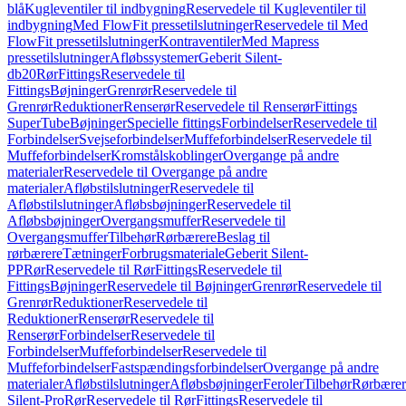
blå
Kugleventiler til indbygning
Reservedele til Kugleventiler til
indbygning
Med FlowFit pressetilslutninger
Reservedele til Med
FlowFit pressetilslutninger
Kontraventiler
Med Mapress
pressetilslutninger
Afløbssystemer
Geberit Silent-
db20
Rør
Fittings
Reservedele til
Fittings
Bøjninger
Grenrør
Reservedele til
Grenrør
Reduktioner
Renserør
Reservedele til Renserør
Fittings
SuperTube
Bøjninger
Specielle fittings
Forbindelser
Reservedele til
Forbindelser
Svejseforbindelser
Muffeforbindelser
Reservedele til
Muffeforbindelser
Kromstålskoblinger
Overgange på andre
materialer
Reservedele til Overgange på andre
materialer
Afløbstilslutninger
Reservedele til
Afløbstilslutninger
Afløbsbøjninger
Reservedele til
Afløbsbøjninger
Overgangsmuffer
Reservedele til
Overgangsmuffer
Tilbehør
Rørbærere
Beslag til
rørbærere
Tætninger
Forbrugsmateriale
Geberit Silent-
PP
Rør
Reservedele til Rør
Fittings
Reservedele til
Fittings
Bøjninger
Reservedele til Bøjninger
Grenrør
Reservedele til
Grenrør
Reduktioner
Reservedele til
Reduktioner
Renserør
Reservedele til
Renserør
Forbindelser
Reservedele til
Forbindelser
Muffeforbindelser
Reservedele til
Muffeforbindelser
Fastspændingsforbindelser
Overgange på andre
materialer
Afløbstilslutninger
Afløbsbøjninger
Feroler
Tilbehør
Rørbærer
Silent-Pro
Rør
Reservedele til Rør
Fittings
Reservedele til