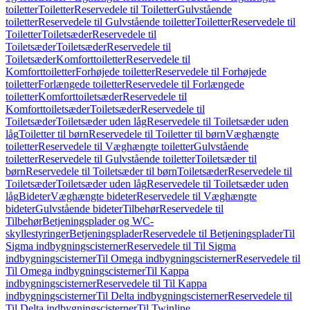
toiletter
Toiletter
Reservedele til Toiletter
Gulvstående
toiletter
Reservedele til Gulvstående toiletter
Toiletter
Reservedele til
Toiletter
Toiletsæder
Reservedele til
Toiletsæder
Toiletsæder
Reservedele til
Toiletsæder
Komforttoiletter
Reservedele til
Komforttoiletter
Forhøjede toiletter
Reservedele til Forhøjede
toiletter
Forlængede toiletter
Reservedele til Forlængede
toiletter
Komforttoiletsæder
Reservedele til
Komforttoiletsæder
Toiletsæder
Reservedele til
Toiletsæder
Toiletsæder uden låg
Reservedele til Toiletsæder uden
låg
Toiletter til børn
Reservedele til Toiletter til børn
Væghængte
toiletter
Reservedele til Væghængte toiletter
Gulvstående
toiletter
Reservedele til Gulvstående toiletter
Toiletsæder til
børn
Reservedele til Toiletsæder til børn
Toiletsæder
Reservedele til
Toiletsæder
Toiletsæder uden låg
Reservedele til Toiletsæder uden
låg
Bideter
Væghængte bideter
Reservedele til Væghængte
bideter
Gulvstående bideter
Tilbehør
Reservedele til
Tilbehør
Betjeningsplader og WC-
skyllestyringer
Betjeningsplader
Reservedele til Betjeningsplader
Til
Sigma indbygningscisterner
Reservedele til Til Sigma
indbygningscisterner
Til Omega indbygningscisterner
Reservedele til
Til Omega indbygningscisterner
Til Kappa
indbygningscisterner
Reservedele til Til Kappa
indbygningscisterner
Til Delta indbygningscisterner
Reservedele til
Til Delta indbygningscisterner
Til Twinline