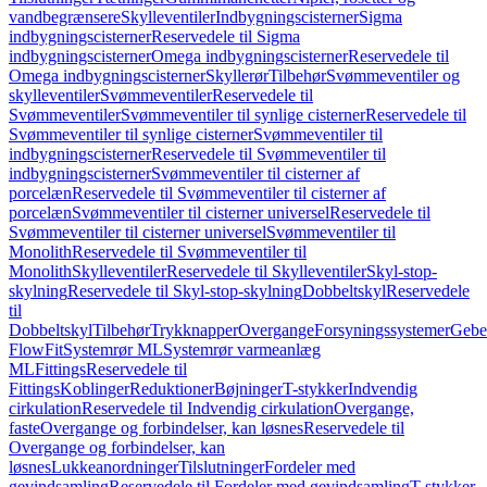
vandbegrænsere
Skylleventiler
Indbygningscisterner
Sigma
indbygningscisterner
Reservedele til Sigma
indbygningscisterner
Omega indbygningscisterner
Reservedele til
Omega indbygningscisterner
Skyllerør
Tilbehør
Svømmeventiler og
skylleventiler
Svømmeventiler
Reservedele til
Svømmeventiler
Svømmeventiler til synlige cisterner
Reservedele til
Svømmeventiler til synlige cisterner
Svømmeventiler til
indbygningscisterner
Reservedele til Svømmeventiler til
indbygningscisterner
Svømmeventiler til cisterner af
porcelæn
Reservedele til Svømmeventiler til cisterner af
porcelæn
Svømmeventiler til cisterner universel
Reservedele til
Svømmeventiler til cisterner universel
Svømmeventiler til
Monolith
Reservedele til Svømmeventiler til
Monolith
Skylleventiler
Reservedele til Skylleventiler
Skyl-stop-
skylning
Reservedele til Skyl-stop-skylning
Dobbeltskyl
Reservedele
til
Dobbeltskyl
Tilbehør
Trykknapper
Overgange
Forsyningssystemer
Geber
FlowFit
Systemrør ML
Systemrør varmeanlæg
ML
Fittings
Reservedele til
Fittings
Koblinger
Reduktioner
Bøjninger
T-stykker
Indvendig
cirkulation
Reservedele til Indvendig cirkulation
Overgange,
faste
Overgange og forbindelser, kan løsnes
Reservedele til
Overgange og forbindelser, kan
løsnes
Lukkeanordninger
Tilslutninger
Fordeler med
gevindsamling
Reservedele til Fordeler med gevindsamling
T-stykker