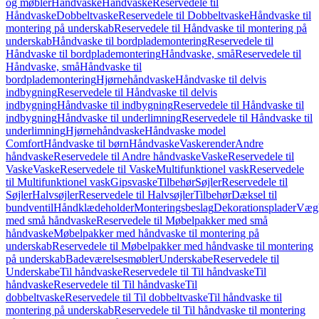
og møbler
Håndvaske
Håndvaske
Reservedele til
Håndvaske
Dobbeltvaske
Reservedele til Dobbeltvaske
Håndvaske til
montering på underskab
Reservedele til Håndvaske til montering på
underskab
Håndvaske til bordplademontering
Reservedele til
Håndvaske til bordplademontering
Håndvaske, små
Reservedele til
Håndvaske, små
Håndvaske til
bordplademontering
Hjørnehåndvaske
Håndvaske til delvis
indbygning
Reservedele til Håndvaske til delvis
indbygning
Håndvaske til indbygning
Reservedele til Håndvaske til
indbygning
Håndvaske til underlimning
Reservedele til Håndvaske til
underlimning
Hjørnehåndvaske
Håndvaske model
Comfort
Håndvaske til børn
Håndvaske
Vaskerender
Andre
håndvaske
Reservedele til Andre håndvaske
Vaske
Reservedele til
Vaske
Vaske
Reservedele til Vaske
Multifunktionel vask
Reservedele
til Multifunktionel vask
Gipsvaske
Tilbehør
Søjler
Reservedele til
Søjler
Halvsøjler
Reservedele til Halvsøjler
Tilbehør
Dæksel til
bundventil
Håndklædeholder
Monteringsbeslag
Dekorationsplader
Vægh
med små håndvaske
Reservedele til Møbelpakker med små
håndvaske
Møbelpakker med håndvaske til montering på
underskab
Reservedele til Møbelpakker med håndvaske til montering
på underskab
Badeværelsesmøbler
Underskabe
Reservedele til
Underskabe
Til håndvaske
Reservedele til Til håndvaske
Til
håndvaske
Reservedele til Til håndvaske
Til
dobbeltvaske
Reservedele til Til dobbeltvaske
Til håndvaske til
montering på underskab
Reservedele til Til håndvaske til montering