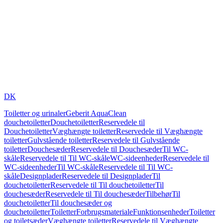
DK
Toiletter og urinaler
Geberit AquaClean
douchetoiletter
Douchetoiletter
Reservedele til
Douchetoiletter
Væghængte toiletter
Reservedele til Væghængte
toiletter
Gulvstående toiletter
Reservedele til Gulvstående
toiletter
Douchesæder
Reservedele til Douchesæder
Til WC-
skåle
Reservedele til Til WC-skåle
WC-sideenheder
Reservedele til
WC-sideenheder
Til WC-skåle
Reservedele til Til WC-
skåle
Designplader
Reservedele til Designplader
Til
douchetoiletter
Reservedele til Til douchetoiletter
Til
douchesæder
Reservedele til Til douchesæder
Tilbehør
Til
douchetoiletter
Til douchesæder og
douchetoiletter
Toiletter
Forbrugsmateriale
Funktionsenheder
Toiletter
og toiletsæder
Væghængte toiletter
Reservedele til Væghængte