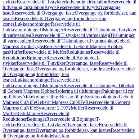
stykker
Reservedele til T-stykker
Indvendig cirkulation
Reservedele til
Indvendig cirkulation
Kryds
Reservedele til Kryds
Overgange,
faste
Reservedele til Overgange, faste
Overgange og forbindelser, kan
løsnes
Reservedele til Overgange og forbindelser, kan
løsnes
Lukkeanordninger
Reservedele til
Lukkeanordninger
Tilslutninger
Reservedele til Tilslutninger
T-stykker
til varmeanlæg
Reservedele til T-stykker til varmeanlæg
Tilslutninger
til varmeanlæg
Reservedele til Tilslutninger til varmeanlæg
Geberit
Mapress Kobber, gas
Reservedele til Geberit Mapress Kobber,
gas
Muffer
Reservedele til Muffer
Reduktioner
Reservedele til
Reduktioner
Bøjninger
Reservedele til Bøjninger
T-
stykker
Reservedele til T-stykker
Overgange, faste
Reservedele til
Overgange, faste
Overgange og forbindelser, kan løsnes
Reservedele
til Overgange og forbindelser, kan
løsnes
Lukkeanordninger
Reservedele til
Lukkeanordninger
Tilslutninger
Reservedele til Tilslutninger
Tilbehør
til Geberit Mapress Kobber
Isolering til tilslutninger
Pakninger til rør
og fittings
Afdækninger til rør
Beslag til rør
Systempakninger
Geberit
Mapress CuNiFe
Geberit Mapress CuNiFe
Reservedele til Geberit
Mapress CuNiFe
Systemrør 2.1972
Muffer
Reservedele til
Muffer
Reduktioner
Reservedele til
Reduktioner
Bøjninger
Reservedele til Bøjninger
T-
stykker
Reservedele til T-stykker
Overgange, faste
Reservedele til
Overgange, faste
Overgange og forbindelser, kan løsnes
Reservedele
til Overgange og forbindelser, kan