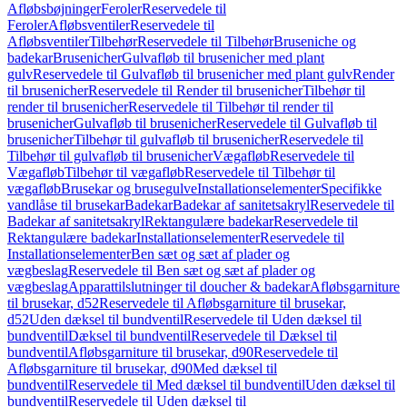
Afløbsbøjninger
Feroler
Reservedele til
Feroler
Afløbsventiler
Reservedele til
Afløbsventiler
Tilbehør
Reservedele til Tilbehør
Bruseniche og
badekar
Brusenicher
Gulvafløb til brusenicher med plant
gulv
Reservedele til Gulvafløb til brusenicher med plant gulv
Render
til brusenicher
Reservedele til Render til brusenicher
Tilbehør til
render til brusenicher
Reservedele til Tilbehør til render til
brusenicher
Gulvafløb til brusenicher
Reservedele til Gulvafløb til
brusenicher
Tilbehør til gulvafløb til brusenicher
Reservedele til
Tilbehør til gulvafløb til brusenicher
Vægafløb
Reservedele til
Vægafløb
Tilbehør til vægafløb
Reservedele til Tilbehør til
vægafløb
Brusekar og brusegulve
Installationselementer
Specifikke
vandlåse til brusekar
Badekar
Badekar af sanitetsakryl
Reservedele til
Badekar af sanitetsakryl
Rektangulære badekar
Reservedele til
Rektangulære badekar
Installationselementer
Reservedele til
Installationselementer
Ben sæt og sæt af plader og
vægbeslag
Reservedele til Ben sæt og sæt af plader og
vægbeslag
Apparattilslutninger til doucher & badekar
Afløbsgarniture
til brusekar, d52
Reservedele til Afløbsgarniture til brusekar,
d52
Uden dæksel til bundventil
Reservedele til Uden dæksel til
bundventil
Dæksel til bundventil
Reservedele til Dæksel til
bundventil
Afløbsgarniture til brusekar, d90
Reservedele til
Afløbsgarniture til brusekar, d90
Med dæksel til
bundventil
Reservedele til Med dæksel til bundventil
Uden dæksel til
bundventil
Reservedele til Uden dæksel til