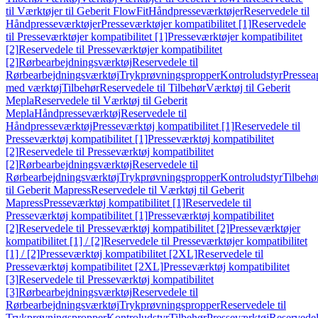
til Værktøjer til Geberit FlowFit
Håndpresseværktøjer
Reservedele til
Håndpresseværktøjer
Presseværktøjer kompatibilitet [1]
Reservedele
til Presseværktøjer kompatibilitet [1]
Presseværktøjer kompatibilitet
[2]
Reservedele til Presseværktøjer kompatibilitet
[2]
Rørbearbejdningsværktøj
Reservedele til
Rørbearbejdningsværktøj
Trykprøvningspropper
Kontroludstyr
Pressea
med værktøj
Tilbehør
Reservedele til Tilbehør
Værktøj til Geberit
Mepla
Reservedele til Værktøj til Geberit
Mepla
Håndpresseværktøj
Reservedele til
Håndpresseværktøj
Presseværktøj kompatibilitet [1]
Reservedele til
Presseværktøj kompatibilitet [1]
Presseværktøj kompatibilitet
[2]
Reservedele til Presseværktøj kompatibilitet
[2]
Rørbearbejdningsværktøj
Reservedele til
Rørbearbejdningsværktøj
Trykprøvningspropper
Kontroludstyr
Tilbehø
til Geberit Mapress
Reservedele til Værktøj til Geberit
Mapress
Presseværktøj kompatibilitet [1]
Reservedele til
Presseværktøj kompatibilitet [1]
Presseværktøj kompatibilitet
[2]
Reservedele til Presseværktøj kompatibilitet [2]
Presseværktøjer
kompatibilitet [1] / [2]
Reservedele til Presseværktøjer kompatibilitet
[1] / [2]
Presseværktøj kompatibilitet [2XL]
Reservedele til
Presseværktøj kompatibilitet [2XL]
Presseværktøj kompatibilitet
[3]
Reservedele til Presseværktøj kompatibilitet
[3]
Rørbearbejdningsværktøj
Reservedele til
Rørbearbejdningsværktøj
Trykprøvningspropper
Reservedele til
Trykprøvningspropper
Kontroludstyr
Tilbehør
Presseværktøj
Reservede