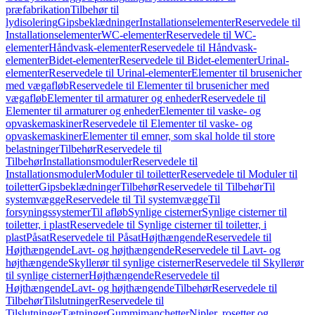
præfabrikation
Tilbehør til
lydisolering
Gipsbeklædninger
Installationselementer
Reservedele til
Installationselementer
WC-elementer
Reservedele til WC-
elementer
Håndvask-elementer
Reservedele til Håndvask-
elementer
Bidet-elementer
Reservedele til Bidet-elementer
Urinal-
elementer
Reservedele til Urinal-elementer
Elementer til brusenicher
med vægafløb
Reservedele til Elementer til brusenicher med
vægafløb
Elementer til armaturer og enheder
Reservedele til
Elementer til armaturer og enheder
Elementer til vaske- og
opvaskemaskiner
Reservedele til Elementer til vaske- og
opvaskemaskiner
Elementer til emner, som skal holde til store
belastninger
Tilbehør
Reservedele til
Tilbehør
Installationsmoduler
Reservedele til
Installationsmoduler
Moduler til toiletter
Reservedele til Moduler til
toiletter
Gipsbeklædninger
Tilbehør
Reservedele til Tilbehør
Til
systemvægge
Reservedele til Til systemvægge
Til
forsyningssystemer
Til afløb
Synlige cisterner
Synlige cisterner til
toiletter, i plast
Reservedele til Synlige cisterner til toiletter, i
plast
Påsat
Reservedele til Påsat
Højthængende
Reservedele til
Højthængende
Lavt- og højthængende
Reservedele til Lavt- og
højthængende
Skyllerør til synlige cisterner
Reservedele til Skyllerør
til synlige cisterner
Højthængende
Reservedele til
Højthængende
Lavt- og højthængende
Tilbehør
Reservedele til
Tilbehør
Tilslutninger
Reservedele til
Tilslutninger
Tætninger
Gummimanchetter
Nipler, rosetter og