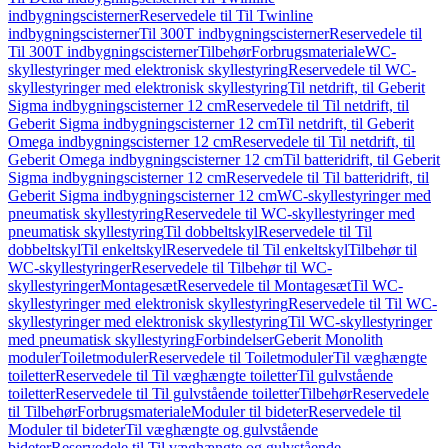
indbygningscisterner
Reservedele til Til Twinline
indbygningscisterner
Til 300T indbygningscisterner
Reservedele til
Til 300T indbygningscisterner
Tilbehør
Forbrugsmateriale
WC-
skyllestyringer med elektronisk skyllestyring
Reservedele til WC-
skyllestyringer med elektronisk skyllestyring
Til netdrift, til Geberit
Sigma indbygningscisterner 12 cm
Reservedele til Til netdrift, til
Geberit Sigma indbygningscisterner 12 cm
Til netdrift, til Geberit
Omega indbygningscisterner 12 cm
Reservedele til Til netdrift, til
Geberit Omega indbygningscisterner 12 cm
Til batteridrift, til Geberit
Sigma indbygningscisterner 12 cm
Reservedele til Til batteridrift, til
Geberit Sigma indbygningscisterner 12 cm
WC-skyllestyringer med
pneumatisk skyllestyring
Reservedele til WC-skyllestyringer med
pneumatisk skyllestyring
Til dobbeltskyl
Reservedele til Til
dobbeltskyl
Til enkeltskyl
Reservedele til Til enkeltskyl
Tilbehør til
WC-skyllestyringer
Reservedele til Tilbehør til WC-
skyllestyringer
Montagesæt
Reservedele til Montagesæt
Til WC-
skyllestyringer med elektronisk skyllestyring
Reservedele til Til WC-
skyllestyringer med elektronisk skyllestyring
Til WC-skyllestyringer
med pneumatisk skyllestyring
Forbindelser
Geberit Monolith
moduler
Toiletmoduler
Reservedele til Toiletmoduler
Til væghængte
toiletter
Reservedele til Til væghængte toiletter
Til gulvstående
toiletter
Reservedele til Til gulvstående toiletter
Tilbehør
Reservedele
til Tilbehør
Forbrugsmateriale
Moduler til bideter
Reservedele til
Moduler til bideter
Til væghængte og gulvstående
bideter
Reservedele til Til væghængte og gulvstående