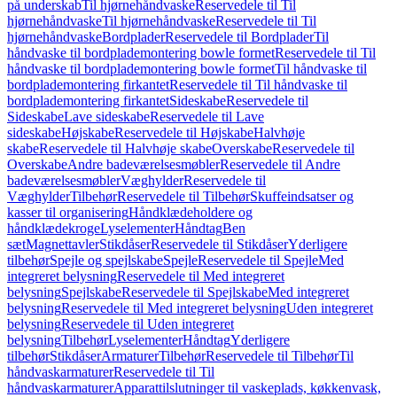
på underskab
Til hjørnehåndvaske
Reservedele til Til
hjørnehåndvaske
Til hjørnehåndvaske
Reservedele til Til
hjørnehåndvaske
Bordplader
Reservedele til Bordplader
Til
håndvaske til bordplademontering bowle formet
Reservedele til Til
håndvaske til bordplademontering bowle formet
Til håndvaske til
bordplademontering firkantet
Reservedele til Til håndvaske til
bordplademontering firkantet
Sideskabe
Reservedele til
Sideskabe
Lave sideskabe
Reservedele til Lave
sideskabe
Højskabe
Reservedele til Højskabe
Halvhøje
skabe
Reservedele til Halvhøje skabe
Overskabe
Reservedele til
Overskabe
Andre badeværelsesmøbler
Reservedele til Andre
badeværelsesmøbler
Væghylder
Reservedele til
Væghylder
Tilbehør
Reservedele til Tilbehør
Skuffeindsatser og
kasser til organisering
Håndklædeholdere og
håndklædekroge
Lyselementer
Håndtag
Ben
sæt
Magnettavler
Stikdåser
Reservedele til Stikdåser
Yderligere
tilbehør
Spejle og spejlskabe
Spejle
Reservedele til Spejle
Med
integreret belysning
Reservedele til Med integreret
belysning
Spejlskabe
Reservedele til Spejlskabe
Med integreret
belysning
Reservedele til Med integreret belysning
Uden integreret
belysning
Reservedele til Uden integreret
belysning
Tilbehør
Lyselementer
Håndtag
Yderligere
tilbehør
Stikdåser
Armaturer
Tilbehør
Reservedele til Tilbehør
Til
håndvaskarmaturer
Reservedele til Til
håndvaskarmaturer
Apparattilslutninger til vaskeplads, køkkenvask,