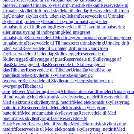
bideter
Urinaler
Urinaler, skyllet drift, med skyllekant
Reservedele til
Urinaler, skyllet drift, med skyllekant
Uden låg
Reservedele til Uden
låg
Urinaler, skyllet drift, uden skyllekant
Reservedele til Urinaler,
skyllet drift, uden skyllekant
Til synlig urinalstyring eller
urinalstyring til indbygning
Reservedele til Til synlig urinalstyring
eller urinalstyring til indbygning
Med integreret
urinalstyring
Reservedele til Med integreret urinalstyring
Til integreret
urinalstyring
Reservedele til Til integreret urinalstyring
Urinaler, drift
uden vand
Reservedele til Urinaler, drift uden vand
Uden
låg
Reservedele til Uden låg
Skillevægge
Reservedele til
Skillevægge
Skillevægge af plast
Reservedele til Skillevægge af
plast
Skillevægge af glas
Reservedele til Skillevægge af
glas
Tilbehør
Reservedele til Tilbehør
Urinallåg
Vandlåse og
vandlåstilbehør
Skyllerør, skyllerørsbøjninger og
overgange
Reservedele til Skyllerør, skyllerørsbøjninger og
overgange
Tilbehør til
sprøjtehoved
Monteringsbeslag
Afløbsventiler
Vandfordeler
Urinalstyri
til Indbygning
Med elektronisk skyllestyring, netdrift
Reservedele til
Med elektronisk skyllestyring, netdrift
Med elektronisk skyllestyring,
batteridrift
Reservedele til Med elektronisk skyllestyring,
batteridrift
Med pneumatisk skyllestyring
Reservedele til Med
pneumatisk skyllestyring
Basic
Reservedele til
Basic
Synlige
Reservedele til Synlige
Med elektronisk skyllestyring,
netdrift
Reservedele til Med elektronisk skyllestyring, netdrift
Med