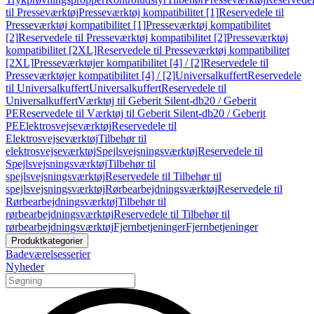
til Presseværktøj
Presseværktøj kompatibilitet [1]
Reservedele til
Presseværktøj kompatibilitet [1]
Presseværktøj kompatibilitet
[2]
Reservedele til Presseværktøj kompatibilitet [2]
Presseværktøj
kompatibilitet [2XL]
Reservedele til Presseværktøj kompatibilitet
[2XL]
Presseværktøjer kompatibilitet [4] / [2]
Reservedele til
Presseværktøjer kompatibilitet [4] / [2]
Universalkuffert
Reservedele
til Universalkuffert
Universalkuffert
Reservedele til
Universalkuffert
Værktøj til Geberit Silent-db20 / Geberit
PE
Reservedele til Værktøj til Geberit Silent-db20 / Geberit
PE
Elektrosvejseværktøj
Reservedele til
Elektrosvejseværktøj
Tilbehør til
elektrosvejseværktøj
Spejlsvejsningsværktøj
Reservedele til
Spejlsvejsningsværktøj
Tilbehør til
spejlsvejsningsværktøj
Reservedele til Tilbehør til
spejlsvejsningsværktøj
Rørbearbejdningsværktøj
Reservedele til
Rørbearbejdningsværktøj
Tilbehør til
rørbearbejdningsværktøj
Reservedele til Tilbehør til
rørbearbejdningsværktøj
Fjernbetjeninger
Fjernbetjeninger
Produktkategorier
Badeværelsesserier
Nyheder