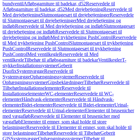
bundventil
Afløbsgarniture til badekar, d52
Reservedele til
Afløbsgarniture til badekar, d52
Med drejebetjening
Reservedele til
Med drejebetjening
Slutmontagesæt til drejebetjeninger
Reservedele
til Slutmontagesæt til drejebetjeninger
Med drejebetjening og
indløb
Reservedele til Med drejebetjening og indløb
Slutmontagesæt
til drejebetjening og indløb
Reservedele til Slutmontagesæt til
drejebetjening og indløb
Med trykbetjening PushControl
Reservedele
til Med trykbetjening PushControl
Slutmontagesæt til trykbetjening
PushControl
Reservedele til Slutmontagesæt til trykbetjening
PushControl
Med ventilkegle
Reservedele til Med
ventilkegle
Tilbehør til afløbsgarniture til badekar
Ventilkegler
T-
stykker
Installationssystemer
Geberit
Duofix
Systemvægge
Reservedele til
Systemvægge
Ophængningssystemer
Reservedele til
Ophængningssystemer
Gipsbeklædninger
Tilbehør
Reservedele til
Tilbehør
Installationselementer
Reservedele til
Installationselementer
WC-elementer
Reservedele til WC-
elementer
Håndvask-elementer
Reservedele til Håndvask-
elementer
Bidet-elementer
Reservedele til Bidet-elementer
Urinal-
elementer
Reservedele til Urinal-elementer
Elementer til brusenicher
med vægafløb
Reservedele til Elementer til brusenicher med
vægafløb
Elementer til emner, som skal holde til store
belastninger
Reservedele til Elementer til emner, som skal holde til
store belastninger
Tilbehør
Reservedele til Tilbehør
Geberit
GIS
Systemvægge
Ophængningssystemer
Tilbehør til