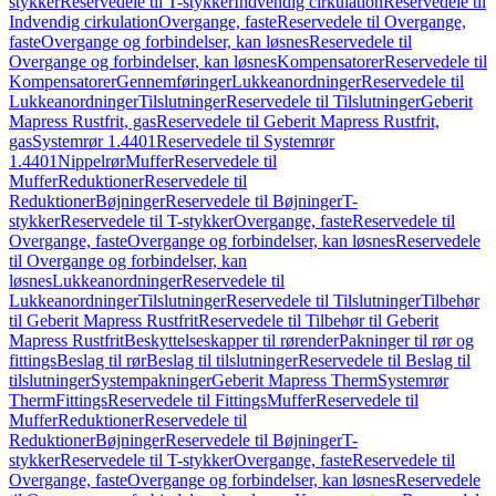
stykker
Reservedele til T-stykker
Indvendig cirkulation
Reservedele til
Indvendig cirkulation
Overgange, faste
Reservedele til Overgange,
faste
Overgange og forbindelser, kan løsnes
Reservedele til
Overgange og forbindelser, kan løsnes
Kompensatorer
Reservedele til
Kompensatorer
Gennemføringer
Lukkeanordninger
Reservedele til
Lukkeanordninger
Tilslutninger
Reservedele til Tilslutninger
Geberit
Mapress Rustfrit, gas
Reservedele til Geberit Mapress Rustfrit,
gas
Systemrør 1.4401
Reservedele til Systemrør
1.4401
Nippelrør
Muffer
Reservedele til
Muffer
Reduktioner
Reservedele til
Reduktioner
Bøjninger
Reservedele til Bøjninger
T-
stykker
Reservedele til T-stykker
Overgange, faste
Reservedele til
Overgange, faste
Overgange og forbindelser, kan løsnes
Reservedele
til Overgange og forbindelser, kan
løsnes
Lukkeanordninger
Reservedele til
Lukkeanordninger
Tilslutninger
Reservedele til Tilslutninger
Tilbehør
til Geberit Mapress Rustfrit
Reservedele til Tilbehør til Geberit
Mapress Rustfrit
Beskyttelseskapper til rørender
Pakninger til rør og
fittings
Beslag til rør
Beslag til tilslutninger
Reservedele til Beslag til
tilslutninger
Systempakninger
Geberit Mapress Therm
Systemrør
Therm
Fittings
Reservedele til Fittings
Muffer
Reservedele til
Muffer
Reduktioner
Reservedele til
Reduktioner
Bøjninger
Reservedele til Bøjninger
T-
stykker
Reservedele til T-stykker
Overgange, faste
Reservedele til
Overgange, faste
Overgange og forbindelser, kan løsnes
Reservedele