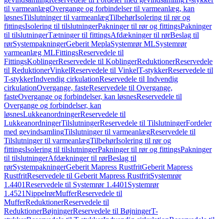
til varmeanlæg
Overgange og forbindelser til varmeanlæg, kan
løsnes
Tilslutninger til varmeanlæg
Tilbehør
Isolering til rør og
fittings
Isolering til tilslutninger
Pakninger til rør og fittings
Pakninger
til tilslutninger
Tætninger til fittings
Afdækninger til rør
Beslag til
rør
Systempakninger
Geberit Mepla
Systemrør ML
Systemrør
varmeanlæg ML
Fittings
Reservedele til
Fittings
Koblinger
Reservedele til Koblinger
Reduktioner
Reservedele
til Reduktioner
Vinkel
Reservedele til Vinkel
T-stykker
Reservedele til
T-stykker
Indvendig cirkulation
Reservedele til Indvendig
cirkulation
Overgange, faste
Reservedele til Overgange,
faste
Overgange og forbindelser, kan løsnes
Reservedele til
Overgange og forbindelser, kan
løsnes
Lukkeanordninger
Reservedele til
Lukkeanordninger
Tilslutninger
Reservedele til Tilslutninger
Fordeler
med gevindsamling
Tilslutninger til varmeanlæg
Reservedele til
Tilslutninger til varmeanlæg
Tilbehør
Isolering til rør og
fittings
Isolering til tilslutninger
Pakninger til rør og fittings
Pakninger
til tilslutninger
Afdækninger til rør
Beslag til
rør
Systempakninger
Geberit Mapress Rustfrit
Geberit Mapress
Rustfrit
Reservedele til Geberit Mapress Rustfrit
Systemrør
1.4401
Reservedele til Systemrør 1.4401
Systemrør
1.4521
Nippelrør
Muffer
Reservedele til
Muffer
Reduktioner
Reservedele til
Reduktioner
Bøjninger
Reservedele til Bøjninger
T-