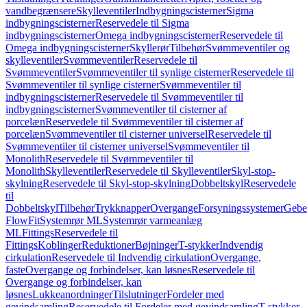
vandbegrænsere
Skylleventiler
Indbygningscisterner
Sigma
indbygningscisterner
Reservedele til Sigma
indbygningscisterner
Omega indbygningscisterner
Reservedele til
Omega indbygningscisterner
Skyllerør
Tilbehør
Svømmeventiler og
skylleventiler
Svømmeventiler
Reservedele til
Svømmeventiler
Svømmeventiler til synlige cisterner
Reservedele til
Svømmeventiler til synlige cisterner
Svømmeventiler til
indbygningscisterner
Reservedele til Svømmeventiler til
indbygningscisterner
Svømmeventiler til cisterner af
porcelæn
Reservedele til Svømmeventiler til cisterner af
porcelæn
Svømmeventiler til cisterner universel
Reservedele til
Svømmeventiler til cisterner universel
Svømmeventiler til
Monolith
Reservedele til Svømmeventiler til
Monolith
Skylleventiler
Reservedele til Skylleventiler
Skyl-stop-
skylning
Reservedele til Skyl-stop-skylning
Dobbeltskyl
Reservedele
til
Dobbeltskyl
Tilbehør
Trykknapper
Overgange
Forsyningssystemer
Geber
FlowFit
Systemrør ML
Systemrør varmeanlæg
ML
Fittings
Reservedele til
Fittings
Koblinger
Reduktioner
Bøjninger
T-stykker
Indvendig
cirkulation
Reservedele til Indvendig cirkulation
Overgange,
faste
Overgange og forbindelser, kan løsnes
Reservedele til
Overgange og forbindelser, kan
løsnes
Lukkeanordninger
Tilslutninger
Fordeler med
gevindsamling
Reservedele til Fordeler med gevindsamling
T-stykker