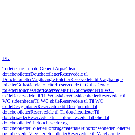
DK
Toiletter og urinaler
Geberit AquaClean
douchetoiletter
Douchetoiletter
Reservedele til
Douchetoiletter
Væghængte toiletter
Reservedele til Væghængte
toiletter
Gulvstående toiletter
Reservedele til Gulvstående
toiletter
Douchesæder
Reservedele til Douchesæder
Til WC-
skåle
Reservedele til Til WC-skåle
WC-sideenheder
Reservedele til
WC-sideenheder
Til WC-skåle
Reservedele til Til WC-
skåle
Designplader
Reservedele til Designplader
Til
douchetoiletter
Reservedele til Til douchetoiletter
Til
douchesæder
Reservedele til Til douchesæder
Tilbehør
Til
douchetoiletter
Til douchesæder og
douchetoiletter
Toiletter
Forbrugsmateriale
Funktionsenheder
Toiletter
og toiletsæder
Væghængte toiletter
Reservedele til Væghængte