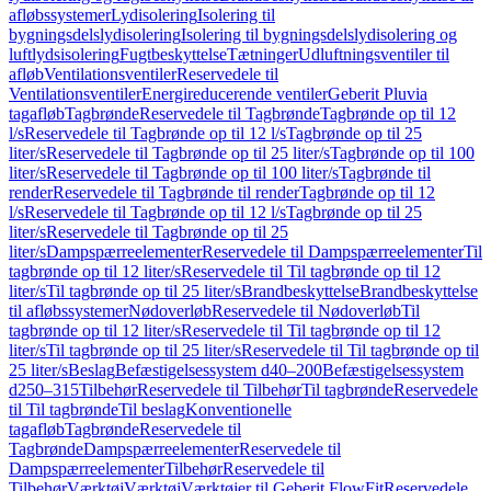
afløbssystemer
Lydisolering
Isolering til
bygningsdelslydisolering
Isolering til bygningsdelslydisolering og
luftlydsisolering
Fugtbeskyttelse
Tætninger
Udluftningsventiler til
afløb
Ventilationsventiler
Reservedele til
Ventilationsventiler
Energireducerende ventiler
Geberit Pluvia
tagafløb
Tagbrønde
Reservedele til Tagbrønde
Tagbrønde op til 12
l/s
Reservedele til Tagbrønde op til 12 l/s
Tagbrønde op til 25
liter/s
Reservedele til Tagbrønde op til 25 liter/s
Tagbrønde op til 100
liter/s
Reservedele til Tagbrønde op til 100 liter/s
Tagbrønde til
render
Reservedele til Tagbrønde til render
Tagbrønde op til 12
l/s
Reservedele til Tagbrønde op til 12 l/s
Tagbrønde op til 25
liter/s
Reservedele til Tagbrønde op til 25
liter/s
Dampspærreelementer
Reservedele til Dampspærreelementer
Til
tagbrønde op til 12 liter/s
Reservedele til Til tagbrønde op til 12
liter/s
Til tagbrønde op til 25 liter/s
Brandbeskyttelse
Brandbeskyttelse
til afløbssystemer
Nødoverløb
Reservedele til Nødoverløb
Til
tagbrønde op til 12 liter/s
Reservedele til Til tagbrønde op til 12
liter/s
Til tagbrønde op til 25 liter/s
Reservedele til Til tagbrønde op til
25 liter/s
Beslag
Befæstigelsessystem d40–200
Befæstigelsessystem
d250–315
Tilbehør
Reservedele til Tilbehør
Til tagbrønde
Reservedele
til Til tagbrønde
Til beslag
Konventionelle
tagafløb
Tagbrønde
Reservedele til
Tagbrønde
Dampspærreelementer
Reservedele til
Dampspærreelementer
Tilbehør
Reservedele til
Tilbehør
Værktøj
Værktøj
Værktøjer til Geberit FlowFit
Reservedele