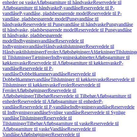
enheder og vaske
Afløbsgarniture til håndvaske
Reservedele til
Afløbsgarniture til håndvaske
P-vandlåse
Reservedele til P-
vandlåse
P-vandlåse, pladsbesparende model
Reservedele til P-
vandlåse, pladsbesparende model
Pungvandlåse til
håndvaske
Reservedele til Pungvandlåse til håndvaske
Pungvandlåse
til håndvaske, pladsbesparende model
Reservedele til Pungvandlåse
til håndvaske, pladsbesparende
model
Indbygningsvandlåse
Reservedele til
Indbygningsvandlåse
Håndvasktilslutninger
Reservedele til
Håndvasktilslutninger
Feroler
Afløbsbøjninger
Afdækninger
Tilslutning
til Tilslutninger
Tætninger
Indbygningskabinetter
Afløbsgarniture til
køkkenvaske
Reservedele til Afløbsgarniture til køkkenvaske
P-
vandlåse
Reservedele til P-
vandlåse
Dobbeltkammervandlåse
Reservedele til
Dobbeltkammervandlåse
Tilslutninger til køkkenvaske
Reservedele til
Tilslutninger til køkkenvaske
Feroler
Reservedele til
Feroler
Afløbsbøjninger
Reservedele til
Afløbsbøjninger
Tilbehør
Reservedele til Tilbehør
Afløbsgarniture til
enheder
Reservedele til Afløbsgarniture til enheder
P-
vandlåse
Reservedele til P-vandlåse
Indbygningsvandlåse
Reservedele
til Indbygningsvandlåse
Synlige vandlåse
Reservedele til Synlige
vandlåse
Tilslutninger
Reservedele til
Tilslutninger
Tilbehør
Afløbsgarniture til vaske
Reservedele til
Afløbsgarniture til vaske
Vandlåse
Reservedele til
Vandlåse
Afløbsbøjninger
Reservedele til