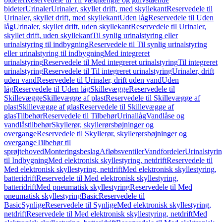
bideter
Urinaler
Urinaler, skyllet drift, med skyllekant
Reservedele til
Urinaler, skyllet drift, med skyllekant
Uden låg
Reservedele til Uden
låg
Urinaler, skyllet drift, uden skyllekant
Reservedele til Urinaler,
skyllet drift, uden skyllekant
Til synlig urinalstyring eller
urinalstyring til indbygning
Reservedele til Til synlig urinalstyring
eller urinalstyring til indbygning
Med integreret
urinalstyring
Reservedele til Med integreret urinalstyring
Til integreret
urinalstyring
Reservedele til Til integreret urinalstyring
Urinaler, drift
uden vand
Reservedele til Urinaler, drift uden vand
Uden
låg
Reservedele til Uden låg
Skillevægge
Reservedele til
Skillevægge
Skillevægge af plast
Reservedele til Skillevægge af
plast
Skillevægge af glas
Reservedele til Skillevægge af
glas
Tilbehør
Reservedele til Tilbehør
Urinallåg
Vandlåse og
vandlåstilbehør
Skyllerør, skyllerørsbøjninger og
overgange
Reservedele til Skyllerør, skyllerørsbøjninger og
overgange
Tilbehør til
sprøjtehoved
Monteringsbeslag
Afløbsventiler
Vandfordeler
Urinalstyri
til Indbygning
Med elektronisk skyllestyring, netdrift
Reservedele til
Med elektronisk skyllestyring, netdrift
Med elektronisk skyllestyring,
batteridrift
Reservedele til Med elektronisk skyllestyring,
batteridrift
Med pneumatisk skyllestyring
Reservedele til Med
pneumatisk skyllestyring
Basic
Reservedele til
Basic
Synlige
Reservedele til Synlige
Med elektronisk skyllestyring,
netdrift
Reservedele til Med elektronisk skyllestyring, netdrift
Med