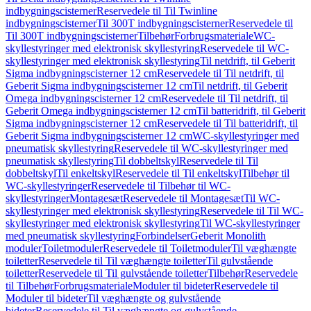
indbygningscisterner
Reservedele til Til Twinline
indbygningscisterner
Til 300T indbygningscisterner
Reservedele til
Til 300T indbygningscisterner
Tilbehør
Forbrugsmateriale
WC-
skyllestyringer med elektronisk skyllestyring
Reservedele til WC-
skyllestyringer med elektronisk skyllestyring
Til netdrift, til Geberit
Sigma indbygningscisterner 12 cm
Reservedele til Til netdrift, til
Geberit Sigma indbygningscisterner 12 cm
Til netdrift, til Geberit
Omega indbygningscisterner 12 cm
Reservedele til Til netdrift, til
Geberit Omega indbygningscisterner 12 cm
Til batteridrift, til Geberit
Sigma indbygningscisterner 12 cm
Reservedele til Til batteridrift, til
Geberit Sigma indbygningscisterner 12 cm
WC-skyllestyringer med
pneumatisk skyllestyring
Reservedele til WC-skyllestyringer med
pneumatisk skyllestyring
Til dobbeltskyl
Reservedele til Til
dobbeltskyl
Til enkeltskyl
Reservedele til Til enkeltskyl
Tilbehør til
WC-skyllestyringer
Reservedele til Tilbehør til WC-
skyllestyringer
Montagesæt
Reservedele til Montagesæt
Til WC-
skyllestyringer med elektronisk skyllestyring
Reservedele til Til WC-
skyllestyringer med elektronisk skyllestyring
Til WC-skyllestyringer
med pneumatisk skyllestyring
Forbindelser
Geberit Monolith
moduler
Toiletmoduler
Reservedele til Toiletmoduler
Til væghængte
toiletter
Reservedele til Til væghængte toiletter
Til gulvstående
toiletter
Reservedele til Til gulvstående toiletter
Tilbehør
Reservedele
til Tilbehør
Forbrugsmateriale
Moduler til bideter
Reservedele til
Moduler til bideter
Til væghængte og gulvstående
bideter
Reservedele til Til væghængte og gulvstående