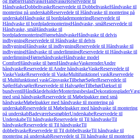
og møbler
Håndvaske
Håndvaske
Reservedele til
Håndvaske
Dobbeltvaske
Reservedele til Dobbeltvaske
Håndvaske til
montering på underskab
Reservedele til Håndvaske til montering på
underskab
Håndvaske til bordplademontering
Reservedele til
Håndvaske til bordplademontering
Håndvaske, små
Reservedele til
Håndvaske, små
Håndvaske til
bordplademontering
Hjørnehåndvaske
Håndvaske til delvis
indbygning
Reservedele til Håndvaske til delvis
indbygning
Håndvaske til indbygning
Reservedele til Håndvaske til
indbygning
Håndvaske til underlimning
Reservedele til Håndvaske til
underlimning
Hjørnehåndvaske
Håndvaske model
Comfort
Håndvaske til børn
Håndvaske
Vaskerender
Andre
håndvaske
Reservedele til Andre håndvaske
Vaske
Reservedele til
Vaske
Vaske
Reservedele til Vaske
Multifunktionel vask
Reservedele
til Multifunktionel vask
Gipsvaske
Tilbehør
Søjler
Reservedele til
Søjler
Halvsøjler
Reservedele til Halvsøjler
Tilbehør
Dæksel til
bundventil
Håndklædeholder
Monteringsbeslag
Dekorationsplader
Vægh
med små håndvaske
Reservedele til Møbelpakker med små
håndvaske
Møbelpakker med håndvaske til montering på
underskab
Reservedele til Møbelpakker med håndvaske til montering
på underskab
Badeværelsesmøbler
Underskabe
Reservedele til
Underskabe
Til håndvaske
Reservedele til Til håndvaske
Til
håndvaske
Reservedele til Til håndvaske
Til
dobbeltvaske
Reservedele til Til dobbeltvaske
Til håndvaske til
montering på underskab
Reservedele til Til håndvaske til montering