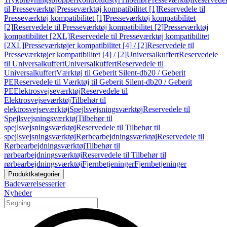
til Presseværktøj
Presseværktøj kompatibilitet [1]
Reservedele til
Presseværktøj kompatibilitet [1]
Presseværktøj kompatibilitet
[2]
Reservedele til Presseværktøj kompatibilitet [2]
Presseværktøj
kompatibilitet [2XL]
Reservedele til Presseværktøj kompatibilitet
[2XL]
Presseværktøjer kompatibilitet [4] / [2]
Reservedele til
Presseværktøjer kompatibilitet [4] / [2]
Universalkuffert
Reservedele
til Universalkuffert
Universalkuffert
Reservedele til
Universalkuffert
Værktøj til Geberit Silent-db20 / Geberit
PE
Reservedele til Værktøj til Geberit Silent-db20 / Geberit
PE
Elektrosvejseværktøj
Reservedele til
Elektrosvejseværktøj
Tilbehør til
elektrosvejseværktøj
Spejlsvejsningsværktøj
Reservedele til
Spejlsvejsningsværktøj
Tilbehør til
spejlsvejsningsværktøj
Reservedele til Tilbehør til
spejlsvejsningsværktøj
Rørbearbejdningsværktøj
Reservedele til
Rørbearbejdningsværktøj
Tilbehør til
rørbearbejdningsværktøj
Reservedele til Tilbehør til
rørbearbejdningsværktøj
Fjernbetjeninger
Fjernbetjeninger
Produktkategorier
Badeværelsesserier
Nyheder