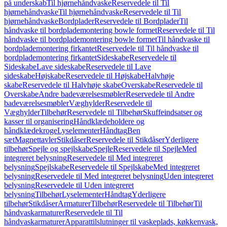
på underskab
Til hjørnehåndvaske
Reservedele til Til
hjørnehåndvaske
Til hjørnehåndvaske
Reservedele til Til
hjørnehåndvaske
Bordplader
Reservedele til Bordplader
Til
håndvaske til bordplademontering bowle formet
Reservedele til Til
håndvaske til bordplademontering bowle formet
Til håndvaske til
bordplademontering firkantet
Reservedele til Til håndvaske til
bordplademontering firkantet
Sideskabe
Reservedele til
Sideskabe
Lave sideskabe
Reservedele til Lave
sideskabe
Højskabe
Reservedele til Højskabe
Halvhøje
skabe
Reservedele til Halvhøje skabe
Overskabe
Reservedele til
Overskabe
Andre badeværelsesmøbler
Reservedele til Andre
badeværelsesmøbler
Væghylder
Reservedele til
Væghylder
Tilbehør
Reservedele til Tilbehør
Skuffeindsatser og
kasser til organisering
Håndklædeholdere og
håndklædekroge
Lyselementer
Håndtag
Ben
sæt
Magnettavler
Stikdåser
Reservedele til Stikdåser
Yderligere
tilbehør
Spejle og spejlskabe
Spejle
Reservedele til Spejle
Med
integreret belysning
Reservedele til Med integreret
belysning
Spejlskabe
Reservedele til Spejlskabe
Med integreret
belysning
Reservedele til Med integreret belysning
Uden integreret
belysning
Reservedele til Uden integreret
belysning
Tilbehør
Lyselementer
Håndtag
Yderligere
tilbehør
Stikdåser
Armaturer
Tilbehør
Reservedele til Tilbehør
Til
håndvaskarmaturer
Reservedele til Til
håndvaskarmaturer
Apparattilslutninger til vaskeplads, køkkenvask,