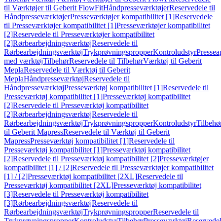
til Værktøjer til Geberit FlowFit
Håndpresseværktøjer
Reservedele til
Håndpresseværktøjer
Presseværktøjer kompatibilitet [1]
Reservedele
til Presseværktøjer kompatibilitet [1]
Presseværktøjer kompatibilitet
[2]
Reservedele til Presseværktøjer kompatibilitet
[2]
Rørbearbejdningsværktøj
Reservedele til
Rørbearbejdningsværktøj
Trykprøvningspropper
Kontroludstyr
Pressea
med værktøj
Tilbehør
Reservedele til Tilbehør
Værktøj til Geberit
Mepla
Reservedele til Værktøj til Geberit
Mepla
Håndpresseværktøj
Reservedele til
Håndpresseværktøj
Presseværktøj kompatibilitet [1]
Reservedele til
Presseværktøj kompatibilitet [1]
Presseværktøj kompatibilitet
[2]
Reservedele til Presseværktøj kompatibilitet
[2]
Rørbearbejdningsværktøj
Reservedele til
Rørbearbejdningsværktøj
Trykprøvningspropper
Kontroludstyr
Tilbehø
til Geberit Mapress
Reservedele til Værktøj til Geberit
Mapress
Presseværktøj kompatibilitet [1]
Reservedele til
Presseværktøj kompatibilitet [1]
Presseværktøj kompatibilitet
[2]
Reservedele til Presseværktøj kompatibilitet [2]
Presseværktøjer
kompatibilitet [1] / [2]
Reservedele til Presseværktøjer kompatibilitet
[1] / [2]
Presseværktøj kompatibilitet [2XL]
Reservedele til
Presseværktøj kompatibilitet [2XL]
Presseværktøj kompatibilitet
[3]
Reservedele til Presseværktøj kompatibilitet
[3]
Rørbearbejdningsværktøj
Reservedele til
Rørbearbejdningsværktøj
Trykprøvningspropper
Reservedele til
Trykprøvningspropper
Kontroludstyr
Tilbehør
Presseværktøj
Reservede