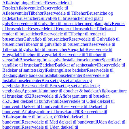
Afløbsbøjninger
Feroler
Reservedele til
Feroler
Afløbsventiler
Reservedele til
Afløbsventiler
Tilbehør
Reservedele til Tilbehør
Bruseniche og
badekar
Brusenicher
Gulvafløb til brusenicher med plant
gulv
Reservedele til Gulvafløb til brusenicher med plant gulv
Render
til brusenicher
Reservedele til Render til brusenicher
Tilbehør til
render til brusenicher
Reservedele til Tilbehør til render til
brusenicher
Gulvafløb til brusenicher
Reservedele til Gulvafløb til
brusenicher
Tilbehør til gulvafløb til brusenicher
Reservedele til
Tilbehør til gulvafløb til brusenicher
Vægafløb
Reservedele til
Vægafløb
Tilbehør til vægafløb
Reservedele til Tilbehør til
vægafløb
Brusekar og brusegulve
Installationselementer
Specifikke
vandlåse til brusekar
Badekar
Badekar af sanitetsakryl
Reservedele til
Badekar af sanitetsakryl
Rektangulære badekar
Reservedele til
Rektangulære badekar
Installationselementer
Reservedele til
Installationselementer
Ben sæt og sæt af plader og
vægbeslag
Reservedele til Ben sæt og sæt af plader og
vægbeslag
Apparattilslutninger til doucher & badekar
Afløbsgarniture
til brusekar, d52
Reservedele til Afløbsgarniture til brusekar,
d52
Uden dæksel til bundventil
Reservedele til Uden dæksel til
bundventil
Dæksel til bundventil
Reservedele til Dæksel til
bundventil
Afløbsgarniture til brusekar, d90
Reservedele til
Afløbsgarniture til brusekar, d90
Med dæksel til
bundventil
Reservedele til Med dæksel til bundventil
Uden dæksel til
bundventil
Reservedele til Uden dæksel til