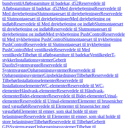
bundventil
Afløbsgarniture til badekar, d52
Reservedele til
Afløbsgarniture til badekar, d52
Med drejebetjening
Reservedele til
Med drejebetjening
Slutmontagesæt til drejebetjeninger
Reservedele
til Slutmontagesæt til drejebetjeninger
Med drejebetjening og
indløb
Reservedele til Med drejebetjening og indløb
Slutmontagesæt
til drejebetjening og indløb
Reservedele til Slutmontagesæt til
drejebetjening og indløb
Med trykbetjening PushControl
Reservedele
til Med trykbetjening PushControl
Slutmontagesæt til trykbetjening
PushControl
Reservedele til Slutmontagesæt til trykbetjening
PushControl
Med ventilkegle
Reservedele til Med
ventilkegle
Tilbehør til afløbsgarniture til badekar
Ventilkegler
T-
stykker
Installationssystemer
Geberit
Duofix
Systemvægge
Reservedele til
Systemvægge
Ophængningssystemer
Reservedele til
Ophængningssystemer
Gipsbeklædninger
Tilbehør
Reservedele til
Tilbehør
Installationselementer
Reservedele til
Installationselementer
WC-elementer
Reservedele til WC-
elementer
Håndvask-elementer
Reservedele til Håndvask-
elementer
Bidet-elementer
Reservedele til Bidet-elementer
Urinal-
elementer
Reservedele til Urinal-elementer
Elementer til brusenicher
med vægafløb
Reservedele til Elementer til brusenicher med
vægafløb
Elementer til emner, som skal holde til store
belastninger
Reservedele til Elementer til emner, som skal holde til
store belastninger
Tilbehør
Reservedele til Tilbehør
Geberit
GIS
Systemvægge
Ophængningssystemer
Tilbehør til