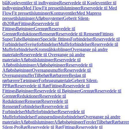
blå
Kugleventiler til indbygning
Reservedele til Kugleventiler til
indbygning
Med FlowFit pressetilslutninger
Reservedele til Med
FlowFit pressetilslutninger
Kontraventiler
Med Mapress
pressetilslutninger
Afløbssystemer
Geberit Silent-
db20
Rør
Fittings
Reservedele til
Fittings
Bøjninger
Grenrør
Reservedele til
Grenrør
Reduktioner
Renserør
Reservedele til Renserør
Fittings
SuperTube
Bøjninger
Specielle fittings
Forbindelser
Reservedele til
Forbindelser
Svejseforbindelser
Muffeforbindelser
Reservedele til
Muffeforbindelser
Kromstålskoblinger
Overgange på andre
materialer
Reservedele til Overgange på andre
materialer
Afløbstilslutninger
Reservedele til
Afløbstilslutninger
Afløbsbøjninger
Reservedele til
Afløbsbøjninger
Overgangsmuffer
Reservedele til
Overgangsmuffer
Tilbehør
Rørbærere
Beslag til
rørbærere
Tætninger
Forbrugsmateriale
Geberit Silent-
PP
Rør
Reservedele til Rør
Fittings
Reservedele til
Fittings
Bøjninger
Reservedele til Bøjninger
Grenrør
Reservedele til
Grenrør
Reduktioner
Reservedele til
Reduktioner
Renserør
Reservedele til
Renserør
Forbindelser
Reservedele til
Forbindelser
Muffeforbindelser
Reservedele til
Muffeforbindelser
Fastspændingsforbindelser
Overgange på andre
materialer
Afløbstilslutninger
Afløbsbøjninger
Feroler
Tilbehør
Rørbærer
Silent-Pro
Rør
Reservedele til Rør
Fittings
Reservedele til