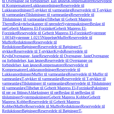
til Overgange og forbindelser, kan løsnes
Kompensatorer
Reservedele
til Kompensatorer
Lukkeanordninger
Reservedele til
Lukkeanordninger
T-stykker til varmeanlæg
Reservedele til T-stykker
til varmeanlæg
Tilslutninger til varmeanlæg
Reservedele til
Tilslutninger til varmeanlæg
Tilbehør til Geberit Mapress
Therm
Beskyttelseskapper til rørender
Systempakninger
Beslag til
rør
Geberit Mapress El-Forzinket
Geberit Mapress El-
Forzinket
Reservedele til Geberit Mapress El-Forzinket
Systemrør
1.0034
Systemrør 1.0215
Nippelrør
Muffer
Reservedele til
Muffer
Reduktioner
Reservedele til
Reduktioner
Bøjninger
Reservedele til Bøjninger
T-
stykker
Reservedele til T-stykker
Kryds
Reservedele til
Kryds
Overgange, faste
Reservedele til Overgange, faste
Overgange
og forbindelser, kan løsnes
Reservedele til Overgange og
forbindelser, kan løsnes
Kompensatorer
Reservedele til
Kompensatorer
Lukkeanordninger
Reservedele til
Lukkeanordninger
Muffer til varmeanlæg
Reservedele til Muffer til
varmeanlæg
T-stykker til varmeanlæg
Reservedele til T-stykker til
varmeanlæg
Tilslutninger til varmeanlæg
Reservedele til Tilslutninger
til varmeanlæg
Tilbehør til Geberit Mapress El-Forzinket
Pakninger
til rør og fittings
Afdækninger til rør
Beslag til rør
Beslag til
tilslutninger
Systempakninger
Geberit Mapress Kobber
Geberit
Mapress Kobber
Reservedele til Geberit Mapress
Kobber
Muffer
Reservedele til Muffer
Reduktioner
Reservedele til
Reduktioner
Bøjninger
Reservedele til Bøjninger
T-