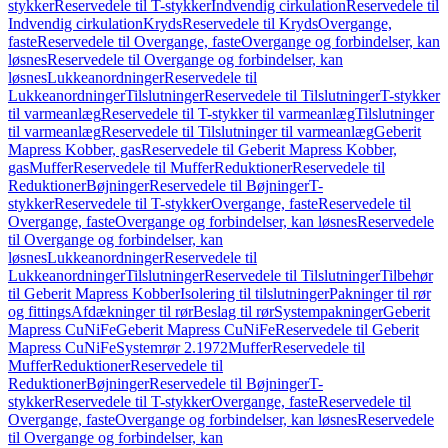
stykker
Reservedele til T-stykker
Indvendig cirkulation
Reservedele til
Indvendig cirkulation
Kryds
Reservedele til Kryds
Overgange,
faste
Reservedele til Overgange, faste
Overgange og forbindelser, kan
løsnes
Reservedele til Overgange og forbindelser, kan
løsnes
Lukkeanordninger
Reservedele til
Lukkeanordninger
Tilslutninger
Reservedele til Tilslutninger
T-stykker
til varmeanlæg
Reservedele til T-stykker til varmeanlæg
Tilslutninger
til varmeanlæg
Reservedele til Tilslutninger til varmeanlæg
Geberit
Mapress Kobber, gas
Reservedele til Geberit Mapress Kobber,
gas
Muffer
Reservedele til Muffer
Reduktioner
Reservedele til
Reduktioner
Bøjninger
Reservedele til Bøjninger
T-
stykker
Reservedele til T-stykker
Overgange, faste
Reservedele til
Overgange, faste
Overgange og forbindelser, kan løsnes
Reservedele
til Overgange og forbindelser, kan
løsnes
Lukkeanordninger
Reservedele til
Lukkeanordninger
Tilslutninger
Reservedele til Tilslutninger
Tilbehør
til Geberit Mapress Kobber
Isolering til tilslutninger
Pakninger til rør
og fittings
Afdækninger til rør
Beslag til rør
Systempakninger
Geberit
Mapress CuNiFe
Geberit Mapress CuNiFe
Reservedele til Geberit
Mapress CuNiFe
Systemrør 2.1972
Muffer
Reservedele til
Muffer
Reduktioner
Reservedele til
Reduktioner
Bøjninger
Reservedele til Bøjninger
T-
stykker
Reservedele til T-stykker
Overgange, faste
Reservedele til
Overgange, faste
Overgange og forbindelser, kan løsnes
Reservedele
til Overgange og forbindelser, kan