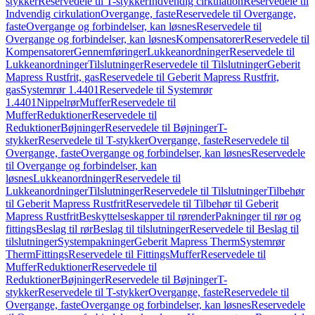
stykker
Reservedele til T-stykker
Indvendig cirkulation
Reservedele til
Indvendig cirkulation
Overgange, faste
Reservedele til Overgange,
faste
Overgange og forbindelser, kan løsnes
Reservedele til
Overgange og forbindelser, kan løsnes
Kompensatorer
Reservedele til
Kompensatorer
Gennemføringer
Lukkeanordninger
Reservedele til
Lukkeanordninger
Tilslutninger
Reservedele til Tilslutninger
Geberit
Mapress Rustfrit, gas
Reservedele til Geberit Mapress Rustfrit,
gas
Systemrør 1.4401
Reservedele til Systemrør
1.4401
Nippelrør
Muffer
Reservedele til
Muffer
Reduktioner
Reservedele til
Reduktioner
Bøjninger
Reservedele til Bøjninger
T-
stykker
Reservedele til T-stykker
Overgange, faste
Reservedele til
Overgange, faste
Overgange og forbindelser, kan løsnes
Reservedele
til Overgange og forbindelser, kan
løsnes
Lukkeanordninger
Reservedele til
Lukkeanordninger
Tilslutninger
Reservedele til Tilslutninger
Tilbehør
til Geberit Mapress Rustfrit
Reservedele til Tilbehør til Geberit
Mapress Rustfrit
Beskyttelseskapper til rørender
Pakninger til rør og
fittings
Beslag til rør
Beslag til tilslutninger
Reservedele til Beslag til
tilslutninger
Systempakninger
Geberit Mapress Therm
Systemrør
Therm
Fittings
Reservedele til Fittings
Muffer
Reservedele til
Muffer
Reduktioner
Reservedele til
Reduktioner
Bøjninger
Reservedele til Bøjninger
T-
stykker
Reservedele til T-stykker
Overgange, faste
Reservedele til
Overgange, faste
Overgange og forbindelser, kan løsnes
Reservedele