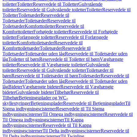
toiletter
Toiletter
Reservedele til Toiletter
Gulvstående
toiletter
Reservedele til Gulvstående toiletter
Toiletter
Reservedele til
Toiletter
Toiletsæder
Reservedele til
Toiletsæder
Toiletsæder
Reservedele til
Toiletsæder
Komforttoiletter
Reservedele til
Komforttoiletter
Forhøjede toiletter
Reservedele til Forhøjede
toiletter
Forlængede toiletter
Reservedele til Forlængede
toiletter
Komforttoiletsæder
Reservedele til
Komforttoiletsæder
Toiletsæder
Reservedele til
Toiletsæder
Toiletsæder uden låg
Reservedele til Toiletsæder uden
låg
Toiletter til børn
Reservedele til Toiletter til børn
Væghængte
toiletter
Reservedele til Væghængte toiletter
Gulvstående
toiletter
Reservedele til Gulvstående toiletter
Toiletsæder til
børn
Reservedele til Toiletsæder til børn
Toiletsæder
Reservedele til
Toiletsæder
Toiletsæder uden låg
Reservedele til Toiletsæder uden
låg
Bideter
Væghængte bideter
Reservedele til Væghængte
bideter
Gulvstående bideter
Tilbehør
Reservedele til
Tilbehør
Betjeningsplader og WC-
skyllestyringer
Betjeningsplader
Reservedele til Betjeningsplader
Til
Sigma indbygningscisterner
Reservedele til Til Sigma
indbygningscisterner
Til Omega indbygningscisterner
Reservedele til
Til Omega indbygningscisterner
Til Kappa
indbygningscisterner
Reservedele til Til Kappa
indbygningscisterner
Til Delta indbygningscisterner
Reservedele til
Til Delta indbygningscisterner
Til Twinline