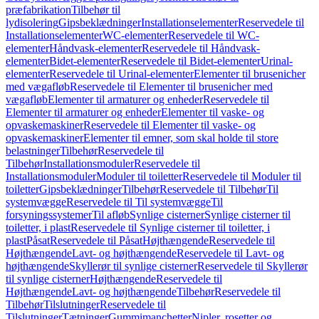
præfabrikation
Tilbehør til
lydisolering
Gipsbeklædninger
Installationselementer
Reservedele til
Installationselementer
WC-elementer
Reservedele til WC-
elementer
Håndvask-elementer
Reservedele til Håndvask-
elementer
Bidet-elementer
Reservedele til Bidet-elementer
Urinal-
elementer
Reservedele til Urinal-elementer
Elementer til brusenicher
med vægafløb
Reservedele til Elementer til brusenicher med
vægafløb
Elementer til armaturer og enheder
Reservedele til
Elementer til armaturer og enheder
Elementer til vaske- og
opvaskemaskiner
Reservedele til Elementer til vaske- og
opvaskemaskiner
Elementer til emner, som skal holde til store
belastninger
Tilbehør
Reservedele til
Tilbehør
Installationsmoduler
Reservedele til
Installationsmoduler
Moduler til toiletter
Reservedele til Moduler til
toiletter
Gipsbeklædninger
Tilbehør
Reservedele til Tilbehør
Til
systemvægge
Reservedele til Til systemvægge
Til
forsyningssystemer
Til afløb
Synlige cisterner
Synlige cisterner til
toiletter, i plast
Reservedele til Synlige cisterner til toiletter, i
plast
Påsat
Reservedele til Påsat
Højthængende
Reservedele til
Højthængende
Lavt- og højthængende
Reservedele til Lavt- og
højthængende
Skyllerør til synlige cisterner
Reservedele til Skyllerør
til synlige cisterner
Højthængende
Reservedele til
Højthængende
Lavt- og højthængende
Tilbehør
Reservedele til
Tilbehør
Tilslutninger
Reservedele til
Tilslutninger
Tætninger
Gummimanchetter
Nipler, rosetter og