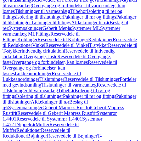
til varmeanlæg
Overgange og forbindelser til varmeanlæg, kan
løsnes
Tilslutninger til varmeanlæg
Tilbehør
Isolering til rør og
fittings
Isolering til tilslutninger
Pakninger til rør og fittings
Pakninger
til tilslutninger
Tætninger til fittings
Afdækninger til rør
Beslag til
rør
Systempakninger
Geberit Mepla
Systemrør ML
Systemrør
varmeanlæg ML
Fittings
Reservedele til
Fittings
Koblinger
Reservedele til Koblinger
Reduktioner
Reservedele
til Reduktioner
Vinkel
Reservedele til Vinkel
T-stykker
Reservedele til
T-stykker
Indvendig cirkulation
Reservedele til Indvendig
cirkulation
Overgange, faste
Reservedele til Overgange,
faste
Overgange og forbindelser, kan løsnes
Reservedele til
Overgange og forbindelser, kan
løsnes
Lukkeanordninger
Reservedele til
Lukkeanordninger
Tilslutninger
Reservedele til Tilslutninger
Fordeler
med gevindsamling
Tilslutninger til varmeanlæg
Reservedele til
Tilslutninger til varmeanlæg
Tilbehør
Isolering til rør og
fittings
Isolering til tilslutninger
Pakninger til rør og fittings
Pakninger
til tilslutninger
Afdækninger til rør
Beslag til
rør
Systempakninger
Geberit Mapress Rustfrit
Geberit Mapress
Rustfrit
Reservedele til Geberit Mapress Rustfrit
Systemrør
1.4401
Reservedele til Systemrør 1.4401
Systemrør
1.4521
Nippelrør
Muffer
Reservedele til
Muffer
Reduktioner
Reservedele til
Reduktioner
Bøjninger
Reservedele til Bøjninger
T-