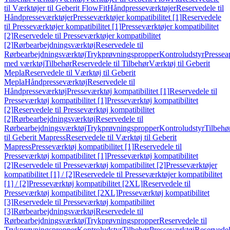
til Værktøjer til Geberit FlowFit
Håndpresseværktøjer
Reservedele til
Håndpresseværktøjer
Presseværktøjer kompatibilitet [1]
Reservedele
til Presseværktøjer kompatibilitet [1]
Presseværktøjer kompatibilitet
[2]
Reservedele til Presseværktøjer kompatibilitet
[2]
Rørbearbejdningsværktøj
Reservedele til
Rørbearbejdningsværktøj
Trykprøvningspropper
Kontroludstyr
Pressea
med værktøj
Tilbehør
Reservedele til Tilbehør
Værktøj til Geberit
Mepla
Reservedele til Værktøj til Geberit
Mepla
Håndpresseværktøj
Reservedele til
Håndpresseværktøj
Presseværktøj kompatibilitet [1]
Reservedele til
Presseværktøj kompatibilitet [1]
Presseværktøj kompatibilitet
[2]
Reservedele til Presseværktøj kompatibilitet
[2]
Rørbearbejdningsværktøj
Reservedele til
Rørbearbejdningsværktøj
Trykprøvningspropper
Kontroludstyr
Tilbehø
til Geberit Mapress
Reservedele til Værktøj til Geberit
Mapress
Presseværktøj kompatibilitet [1]
Reservedele til
Presseværktøj kompatibilitet [1]
Presseværktøj kompatibilitet
[2]
Reservedele til Presseværktøj kompatibilitet [2]
Presseværktøjer
kompatibilitet [1] / [2]
Reservedele til Presseværktøjer kompatibilitet
[1] / [2]
Presseværktøj kompatibilitet [2XL]
Reservedele til
Presseværktøj kompatibilitet [2XL]
Presseværktøj kompatibilitet
[3]
Reservedele til Presseværktøj kompatibilitet
[3]
Rørbearbejdningsværktøj
Reservedele til
Rørbearbejdningsværktøj
Trykprøvningspropper
Reservedele til
Trykprøvningspropper
Kontroludstyr
Tilbehør
Presseværktøj
Reservede