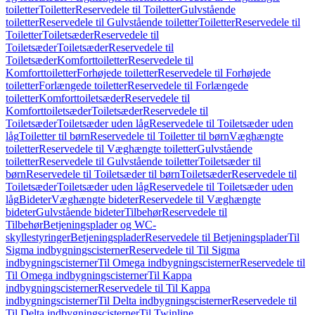
toiletter
Toiletter
Reservedele til Toiletter
Gulvstående
toiletter
Reservedele til Gulvstående toiletter
Toiletter
Reservedele til
Toiletter
Toiletsæder
Reservedele til
Toiletsæder
Toiletsæder
Reservedele til
Toiletsæder
Komforttoiletter
Reservedele til
Komforttoiletter
Forhøjede toiletter
Reservedele til Forhøjede
toiletter
Forlængede toiletter
Reservedele til Forlængede
toiletter
Komforttoiletsæder
Reservedele til
Komforttoiletsæder
Toiletsæder
Reservedele til
Toiletsæder
Toiletsæder uden låg
Reservedele til Toiletsæder uden
låg
Toiletter til børn
Reservedele til Toiletter til børn
Væghængte
toiletter
Reservedele til Væghængte toiletter
Gulvstående
toiletter
Reservedele til Gulvstående toiletter
Toiletsæder til
børn
Reservedele til Toiletsæder til børn
Toiletsæder
Reservedele til
Toiletsæder
Toiletsæder uden låg
Reservedele til Toiletsæder uden
låg
Bideter
Væghængte bideter
Reservedele til Væghængte
bideter
Gulvstående bideter
Tilbehør
Reservedele til
Tilbehør
Betjeningsplader og WC-
skyllestyringer
Betjeningsplader
Reservedele til Betjeningsplader
Til
Sigma indbygningscisterner
Reservedele til Til Sigma
indbygningscisterner
Til Omega indbygningscisterner
Reservedele til
Til Omega indbygningscisterner
Til Kappa
indbygningscisterner
Reservedele til Til Kappa
indbygningscisterner
Til Delta indbygningscisterner
Reservedele til
Til Delta indbygningscisterner
Til Twinline