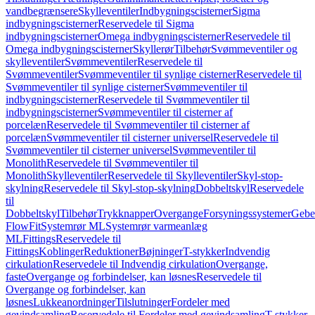
vandbegrænsere
Skylleventiler
Indbygningscisterner
Sigma
indbygningscisterner
Reservedele til Sigma
indbygningscisterner
Omega indbygningscisterner
Reservedele til
Omega indbygningscisterner
Skyllerør
Tilbehør
Svømmeventiler og
skylleventiler
Svømmeventiler
Reservedele til
Svømmeventiler
Svømmeventiler til synlige cisterner
Reservedele til
Svømmeventiler til synlige cisterner
Svømmeventiler til
indbygningscisterner
Reservedele til Svømmeventiler til
indbygningscisterner
Svømmeventiler til cisterner af
porcelæn
Reservedele til Svømmeventiler til cisterner af
porcelæn
Svømmeventiler til cisterner universel
Reservedele til
Svømmeventiler til cisterner universel
Svømmeventiler til
Monolith
Reservedele til Svømmeventiler til
Monolith
Skylleventiler
Reservedele til Skylleventiler
Skyl-stop-
skylning
Reservedele til Skyl-stop-skylning
Dobbeltskyl
Reservedele
til
Dobbeltskyl
Tilbehør
Trykknapper
Overgange
Forsyningssystemer
Geber
FlowFit
Systemrør ML
Systemrør varmeanlæg
ML
Fittings
Reservedele til
Fittings
Koblinger
Reduktioner
Bøjninger
T-stykker
Indvendig
cirkulation
Reservedele til Indvendig cirkulation
Overgange,
faste
Overgange og forbindelser, kan løsnes
Reservedele til
Overgange og forbindelser, kan
løsnes
Lukkeanordninger
Tilslutninger
Fordeler med
gevindsamling
Reservedele til Fordeler med gevindsamling
T-stykker