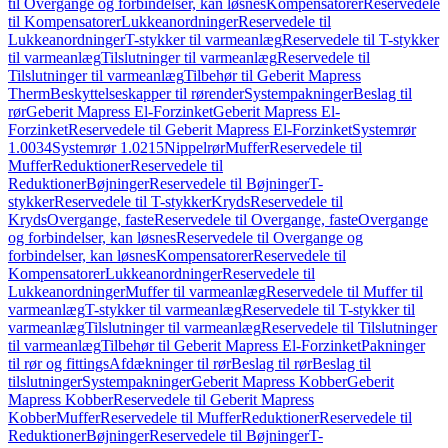
til Overgange og forbindelser, kan løsnes
Kompensatorer
Reservedele
til Kompensatorer
Lukkeanordninger
Reservedele til
Lukkeanordninger
T-stykker til varmeanlæg
Reservedele til T-stykker
til varmeanlæg
Tilslutninger til varmeanlæg
Reservedele til
Tilslutninger til varmeanlæg
Tilbehør til Geberit Mapress
Therm
Beskyttelseskapper til rørender
Systempakninger
Beslag til
rør
Geberit Mapress El-Forzinket
Geberit Mapress El-
Forzinket
Reservedele til Geberit Mapress El-Forzinket
Systemrør
1.0034
Systemrør 1.0215
Nippelrør
Muffer
Reservedele til
Muffer
Reduktioner
Reservedele til
Reduktioner
Bøjninger
Reservedele til Bøjninger
T-
stykker
Reservedele til T-stykker
Kryds
Reservedele til
Kryds
Overgange, faste
Reservedele til Overgange, faste
Overgange
og forbindelser, kan løsnes
Reservedele til Overgange og
forbindelser, kan løsnes
Kompensatorer
Reservedele til
Kompensatorer
Lukkeanordninger
Reservedele til
Lukkeanordninger
Muffer til varmeanlæg
Reservedele til Muffer til
varmeanlæg
T-stykker til varmeanlæg
Reservedele til T-stykker til
varmeanlæg
Tilslutninger til varmeanlæg
Reservedele til Tilslutninger
til varmeanlæg
Tilbehør til Geberit Mapress El-Forzinket
Pakninger
til rør og fittings
Afdækninger til rør
Beslag til rør
Beslag til
tilslutninger
Systempakninger
Geberit Mapress Kobber
Geberit
Mapress Kobber
Reservedele til Geberit Mapress
Kobber
Muffer
Reservedele til Muffer
Reduktioner
Reservedele til
Reduktioner
Bøjninger
Reservedele til Bøjninger
T-