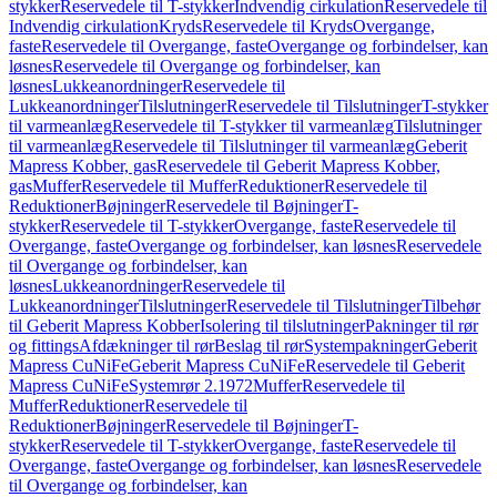
stykker
Reservedele til T-stykker
Indvendig cirkulation
Reservedele til
Indvendig cirkulation
Kryds
Reservedele til Kryds
Overgange,
faste
Reservedele til Overgange, faste
Overgange og forbindelser, kan
løsnes
Reservedele til Overgange og forbindelser, kan
løsnes
Lukkeanordninger
Reservedele til
Lukkeanordninger
Tilslutninger
Reservedele til Tilslutninger
T-stykker
til varmeanlæg
Reservedele til T-stykker til varmeanlæg
Tilslutninger
til varmeanlæg
Reservedele til Tilslutninger til varmeanlæg
Geberit
Mapress Kobber, gas
Reservedele til Geberit Mapress Kobber,
gas
Muffer
Reservedele til Muffer
Reduktioner
Reservedele til
Reduktioner
Bøjninger
Reservedele til Bøjninger
T-
stykker
Reservedele til T-stykker
Overgange, faste
Reservedele til
Overgange, faste
Overgange og forbindelser, kan løsnes
Reservedele
til Overgange og forbindelser, kan
løsnes
Lukkeanordninger
Reservedele til
Lukkeanordninger
Tilslutninger
Reservedele til Tilslutninger
Tilbehør
til Geberit Mapress Kobber
Isolering til tilslutninger
Pakninger til rør
og fittings
Afdækninger til rør
Beslag til rør
Systempakninger
Geberit
Mapress CuNiFe
Geberit Mapress CuNiFe
Reservedele til Geberit
Mapress CuNiFe
Systemrør 2.1972
Muffer
Reservedele til
Muffer
Reduktioner
Reservedele til
Reduktioner
Bøjninger
Reservedele til Bøjninger
T-
stykker
Reservedele til T-stykker
Overgange, faste
Reservedele til
Overgange, faste
Overgange og forbindelser, kan løsnes
Reservedele
til Overgange og forbindelser, kan