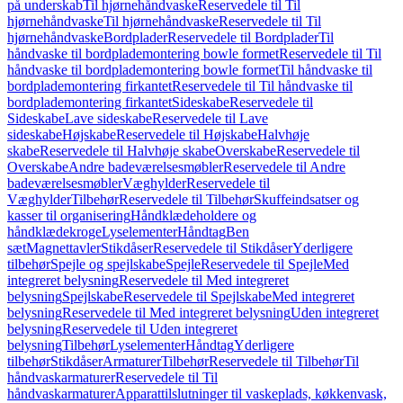
på underskab
Til hjørnehåndvaske
Reservedele til Til
hjørnehåndvaske
Til hjørnehåndvaske
Reservedele til Til
hjørnehåndvaske
Bordplader
Reservedele til Bordplader
Til
håndvaske til bordplademontering bowle formet
Reservedele til Til
håndvaske til bordplademontering bowle formet
Til håndvaske til
bordplademontering firkantet
Reservedele til Til håndvaske til
bordplademontering firkantet
Sideskabe
Reservedele til
Sideskabe
Lave sideskabe
Reservedele til Lave
sideskabe
Højskabe
Reservedele til Højskabe
Halvhøje
skabe
Reservedele til Halvhøje skabe
Overskabe
Reservedele til
Overskabe
Andre badeværelsesmøbler
Reservedele til Andre
badeværelsesmøbler
Væghylder
Reservedele til
Væghylder
Tilbehør
Reservedele til Tilbehør
Skuffeindsatser og
kasser til organisering
Håndklædeholdere og
håndklædekroge
Lyselementer
Håndtag
Ben
sæt
Magnettavler
Stikdåser
Reservedele til Stikdåser
Yderligere
tilbehør
Spejle og spejlskabe
Spejle
Reservedele til Spejle
Med
integreret belysning
Reservedele til Med integreret
belysning
Spejlskabe
Reservedele til Spejlskabe
Med integreret
belysning
Reservedele til Med integreret belysning
Uden integreret
belysning
Reservedele til Uden integreret
belysning
Tilbehør
Lyselementer
Håndtag
Yderligere
tilbehør
Stikdåser
Armaturer
Tilbehør
Reservedele til Tilbehør
Til
håndvaskarmaturer
Reservedele til Til
håndvaskarmaturer
Apparattilslutninger til vaskeplads, køkkenvask,