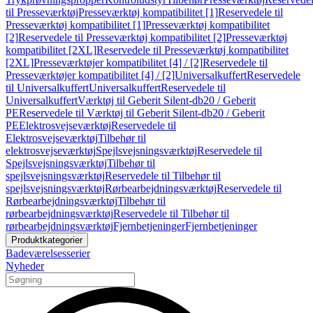
til Presseværktøj
Presseværktøj kompatibilitet [1]
Reservedele til
Presseværktøj kompatibilitet [1]
Presseværktøj kompatibilitet
[2]
Reservedele til Presseværktøj kompatibilitet [2]
Presseværktøj
kompatibilitet [2XL]
Reservedele til Presseværktøj kompatibilitet
[2XL]
Presseværktøjer kompatibilitet [4] / [2]
Reservedele til
Presseværktøjer kompatibilitet [4] / [2]
Universalkuffert
Reservedele
til Universalkuffert
Universalkuffert
Reservedele til
Universalkuffert
Værktøj til Geberit Silent-db20 / Geberit
PE
Reservedele til Værktøj til Geberit Silent-db20 / Geberit
PE
Elektrosvejseværktøj
Reservedele til
Elektrosvejseværktøj
Tilbehør til
elektrosvejseværktøj
Spejlsvejsningsværktøj
Reservedele til
Spejlsvejsningsværktøj
Tilbehør til
spejlsvejsningsværktøj
Reservedele til Tilbehør til
spejlsvejsningsværktøj
Rørbearbejdningsværktøj
Reservedele til
Rørbearbejdningsværktøj
Tilbehør til
rørbearbejdningsværktøj
Reservedele til Tilbehør til
rørbearbejdningsværktøj
Fjernbetjeninger
Fjernbetjeninger
Produktkategorier
Badeværelsesserier
Nyheder