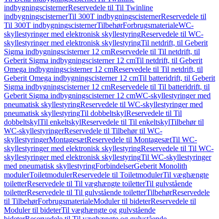
indbygningscisterner
Reservedele til Til Twinline
indbygningscisterner
Til 300T indbygningscisterner
Reservedele til
Til 300T indbygningscisterner
Tilbehør
Forbrugsmateriale
WC-
skyllestyringer med elektronisk skyllestyring
Reservedele til WC-
skyllestyringer med elektronisk skyllestyring
Til netdrift, til Geberit
Sigma indbygningscisterner 12 cm
Reservedele til Til netdrift, til
Geberit Sigma indbygningscisterner 12 cm
Til netdrift, til Geberit
Omega indbygningscisterner 12 cm
Reservedele til Til netdrift, til
Geberit Omega indbygningscisterner 12 cm
Til batteridrift, til Geberit
Sigma indbygningscisterner 12 cm
Reservedele til Til batteridrift, til
Geberit Sigma indbygningscisterner 12 cm
WC-skyllestyringer med
pneumatisk skyllestyring
Reservedele til WC-skyllestyringer med
pneumatisk skyllestyring
Til dobbeltskyl
Reservedele til Til
dobbeltskyl
Til enkeltskyl
Reservedele til Til enkeltskyl
Tilbehør til
WC-skyllestyringer
Reservedele til Tilbehør til WC-
skyllestyringer
Montagesæt
Reservedele til Montagesæt
Til WC-
skyllestyringer med elektronisk skyllestyring
Reservedele til Til WC-
skyllestyringer med elektronisk skyllestyring
Til WC-skyllestyringer
med pneumatisk skyllestyring
Forbindelser
Geberit Monolith
moduler
Toiletmoduler
Reservedele til Toiletmoduler
Til væghængte
toiletter
Reservedele til Til væghængte toiletter
Til gulvstående
toiletter
Reservedele til Til gulvstående toiletter
Tilbehør
Reservedele
til Tilbehør
Forbrugsmateriale
Moduler til bideter
Reservedele til
Moduler til bideter
Til væghængte og gulvstående
bideter
Reservedele til Til væghængte og gulvstående