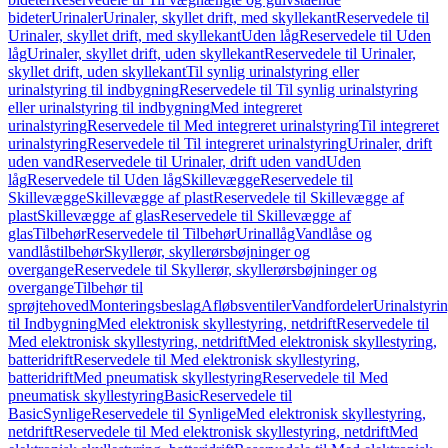
bideter
Urinaler
Urinaler, skyllet drift, med skyllekant
Reservedele til
Urinaler, skyllet drift, med skyllekant
Uden låg
Reservedele til Uden
låg
Urinaler, skyllet drift, uden skyllekant
Reservedele til Urinaler,
skyllet drift, uden skyllekant
Til synlig urinalstyring eller
urinalstyring til indbygning
Reservedele til Til synlig urinalstyring
eller urinalstyring til indbygning
Med integreret
urinalstyring
Reservedele til Med integreret urinalstyring
Til integreret
urinalstyring
Reservedele til Til integreret urinalstyring
Urinaler, drift
uden vand
Reservedele til Urinaler, drift uden vand
Uden
låg
Reservedele til Uden låg
Skillevægge
Reservedele til
Skillevægge
Skillevægge af plast
Reservedele til Skillevægge af
plast
Skillevægge af glas
Reservedele til Skillevægge af
glas
Tilbehør
Reservedele til Tilbehør
Urinallåg
Vandlåse og
vandlåstilbehør
Skyllerør, skyllerørsbøjninger og
overgange
Reservedele til Skyllerør, skyllerørsbøjninger og
overgange
Tilbehør til
sprøjtehoved
Monteringsbeslag
Afløbsventiler
Vandfordeler
Urinalstyri
til Indbygning
Med elektronisk skyllestyring, netdrift
Reservedele til
Med elektronisk skyllestyring, netdrift
Med elektronisk skyllestyring,
batteridrift
Reservedele til Med elektronisk skyllestyring,
batteridrift
Med pneumatisk skyllestyring
Reservedele til Med
pneumatisk skyllestyring
Basic
Reservedele til
Basic
Synlige
Reservedele til Synlige
Med elektronisk skyllestyring,
netdrift
Reservedele til Med elektronisk skyllestyring, netdrift
Med