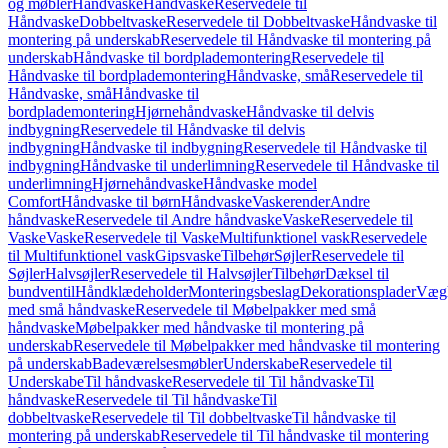
og møbler
Håndvaske
Håndvaske
Reservedele til
Håndvaske
Dobbeltvaske
Reservedele til Dobbeltvaske
Håndvaske til
montering på underskab
Reservedele til Håndvaske til montering på
underskab
Håndvaske til bordplademontering
Reservedele til
Håndvaske til bordplademontering
Håndvaske, små
Reservedele til
Håndvaske, små
Håndvaske til
bordplademontering
Hjørnehåndvaske
Håndvaske til delvis
indbygning
Reservedele til Håndvaske til delvis
indbygning
Håndvaske til indbygning
Reservedele til Håndvaske til
indbygning
Håndvaske til underlimning
Reservedele til Håndvaske til
underlimning
Hjørnehåndvaske
Håndvaske model
Comfort
Håndvaske til børn
Håndvaske
Vaskerender
Andre
håndvaske
Reservedele til Andre håndvaske
Vaske
Reservedele til
Vaske
Vaske
Reservedele til Vaske
Multifunktionel vask
Reservedele
til Multifunktionel vask
Gipsvaske
Tilbehør
Søjler
Reservedele til
Søjler
Halvsøjler
Reservedele til Halvsøjler
Tilbehør
Dæksel til
bundventil
Håndklædeholder
Monteringsbeslag
Dekorationsplader
Vægh
med små håndvaske
Reservedele til Møbelpakker med små
håndvaske
Møbelpakker med håndvaske til montering på
underskab
Reservedele til Møbelpakker med håndvaske til montering
på underskab
Badeværelsesmøbler
Underskabe
Reservedele til
Underskabe
Til håndvaske
Reservedele til Til håndvaske
Til
håndvaske
Reservedele til Til håndvaske
Til
dobbeltvaske
Reservedele til Til dobbeltvaske
Til håndvaske til
montering på underskab
Reservedele til Til håndvaske til montering