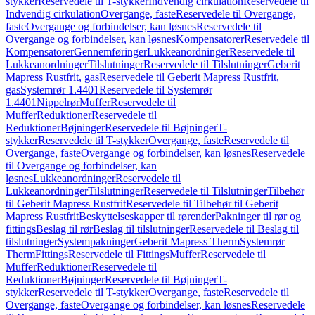
stykker
Reservedele til T-stykker
Indvendig cirkulation
Reservedele til
Indvendig cirkulation
Overgange, faste
Reservedele til Overgange,
faste
Overgange og forbindelser, kan løsnes
Reservedele til
Overgange og forbindelser, kan løsnes
Kompensatorer
Reservedele til
Kompensatorer
Gennemføringer
Lukkeanordninger
Reservedele til
Lukkeanordninger
Tilslutninger
Reservedele til Tilslutninger
Geberit
Mapress Rustfrit, gas
Reservedele til Geberit Mapress Rustfrit,
gas
Systemrør 1.4401
Reservedele til Systemrør
1.4401
Nippelrør
Muffer
Reservedele til
Muffer
Reduktioner
Reservedele til
Reduktioner
Bøjninger
Reservedele til Bøjninger
T-
stykker
Reservedele til T-stykker
Overgange, faste
Reservedele til
Overgange, faste
Overgange og forbindelser, kan løsnes
Reservedele
til Overgange og forbindelser, kan
løsnes
Lukkeanordninger
Reservedele til
Lukkeanordninger
Tilslutninger
Reservedele til Tilslutninger
Tilbehør
til Geberit Mapress Rustfrit
Reservedele til Tilbehør til Geberit
Mapress Rustfrit
Beskyttelseskapper til rørender
Pakninger til rør og
fittings
Beslag til rør
Beslag til tilslutninger
Reservedele til Beslag til
tilslutninger
Systempakninger
Geberit Mapress Therm
Systemrør
Therm
Fittings
Reservedele til Fittings
Muffer
Reservedele til
Muffer
Reduktioner
Reservedele til
Reduktioner
Bøjninger
Reservedele til Bøjninger
T-
stykker
Reservedele til T-stykker
Overgange, faste
Reservedele til
Overgange, faste
Overgange og forbindelser, kan løsnes
Reservedele