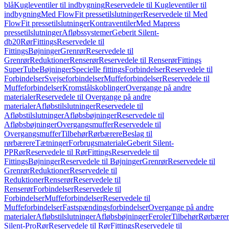
blå
Kugleventiler til indbygning
Reservedele til Kugleventiler til
indbygning
Med FlowFit pressetilslutninger
Reservedele til Med
FlowFit pressetilslutninger
Kontraventiler
Med Mapress
pressetilslutninger
Afløbssystemer
Geberit Silent-
db20
Rør
Fittings
Reservedele til
Fittings
Bøjninger
Grenrør
Reservedele til
Grenrør
Reduktioner
Renserør
Reservedele til Renserør
Fittings
SuperTube
Bøjninger
Specielle fittings
Forbindelser
Reservedele til
Forbindelser
Svejseforbindelser
Muffeforbindelser
Reservedele til
Muffeforbindelser
Kromstålskoblinger
Overgange på andre
materialer
Reservedele til Overgange på andre
materialer
Afløbstilslutninger
Reservedele til
Afløbstilslutninger
Afløbsbøjninger
Reservedele til
Afløbsbøjninger
Overgangsmuffer
Reservedele til
Overgangsmuffer
Tilbehør
Rørbærere
Beslag til
rørbærere
Tætninger
Forbrugsmateriale
Geberit Silent-
PP
Rør
Reservedele til Rør
Fittings
Reservedele til
Fittings
Bøjninger
Reservedele til Bøjninger
Grenrør
Reservedele til
Grenrør
Reduktioner
Reservedele til
Reduktioner
Renserør
Reservedele til
Renserør
Forbindelser
Reservedele til
Forbindelser
Muffeforbindelser
Reservedele til
Muffeforbindelser
Fastspændingsforbindelser
Overgange på andre
materialer
Afløbstilslutninger
Afløbsbøjninger
Feroler
Tilbehør
Rørbærer
Silent-Pro
Rør
Reservedele til Rør
Fittings
Reservedele til