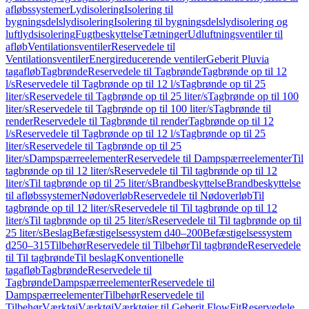
afløbssystemer
Lydisolering
Isolering til
bygningsdelslydisolering
Isolering til bygningsdelslydisolering og
luftlydsisolering
Fugtbeskyttelse
Tætninger
Udluftningsventiler til
afløb
Ventilationsventiler
Reservedele til
Ventilationsventiler
Energireducerende ventiler
Geberit Pluvia
tagafløb
Tagbrønde
Reservedele til Tagbrønde
Tagbrønde op til 12
l/s
Reservedele til Tagbrønde op til 12 l/s
Tagbrønde op til 25
liter/s
Reservedele til Tagbrønde op til 25 liter/s
Tagbrønde op til 100
liter/s
Reservedele til Tagbrønde op til 100 liter/s
Tagbrønde til
render
Reservedele til Tagbrønde til render
Tagbrønde op til 12
l/s
Reservedele til Tagbrønde op til 12 l/s
Tagbrønde op til 25
liter/s
Reservedele til Tagbrønde op til 25
liter/s
Dampspærreelementer
Reservedele til Dampspærreelementer
Til
tagbrønde op til 12 liter/s
Reservedele til Til tagbrønde op til 12
liter/s
Til tagbrønde op til 25 liter/s
Brandbeskyttelse
Brandbeskyttelse
til afløbssystemer
Nødoverløb
Reservedele til Nødoverløb
Til
tagbrønde op til 12 liter/s
Reservedele til Til tagbrønde op til 12
liter/s
Til tagbrønde op til 25 liter/s
Reservedele til Til tagbrønde op til
25 liter/s
Beslag
Befæstigelsessystem d40–200
Befæstigelsessystem
d250–315
Tilbehør
Reservedele til Tilbehør
Til tagbrønde
Reservedele
til Til tagbrønde
Til beslag
Konventionelle
tagafløb
Tagbrønde
Reservedele til
Tagbrønde
Dampspærreelementer
Reservedele til
Dampspærreelementer
Tilbehør
Reservedele til
Tilbehør
Værktøj
Værktøj
Værktøjer til Geberit FlowFit
Reservedele