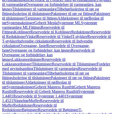
til varmeanlæg
Overgange og forbindelser til varmeanlæg, kan
løsnes
Tilslutninger til varmeanlæg
Tilbehør
Isolering til rør og
fittings
Isolering til tilslutninger
Pakninger til rør og fittings
Pakninger
til tilslutninger
Tætninger til fittings
Afdækninger til rør
Beslag til
rør
Systempakninger
Geberit Mepla
Systemrør ML
Systemrør
varmeanlæg ML
Fittings
Reservedele til
Fittings
Koblinger
Reservedele til Koblinger
Reduktioner
Reservedele
til Reduktioner
Vinkel
Reservedele til Vinkel
T-stykker
Reservedele til
T-stykker
Indvendig cirkulation
Reservedele til Indvendig
cirkulation
Overgange, faste
Reservedele til Overgange,
faste
Overgange og forbindelser, kan løsnes
Reservedele til
Overgange og forbindelser, kan
løsnes
Lukkeanordninger
Reservedele til
Lukkeanordninger
Tilslutninger
Reservedele til Tilslutninger
Fordeler
med gevindsamling
Tilslutninger til varmeanlæg
Reservedele til
Tilslutninger til varmeanlæg
Tilbehør
Isolering til rør og
fittings
Isolering til tilslutninger
Pakninger til rør og fittings
Pakninger
til tilslutninger
Afdækninger til rør
Beslag til
rør
Systempakninger
Geberit Mapress Rustfrit
Geberit Mapress
Rustfrit
Reservedele til Geberit Mapress Rustfrit
Systemrør
1.4401
Reservedele til Systemrør 1.4401
Systemrør
1.4521
Nippelrør
Muffer
Reservedele til
Muffer
Reduktioner
Reservedele til
Reduktioner
Bøjninger
Reservedele til Bøjninger
T-