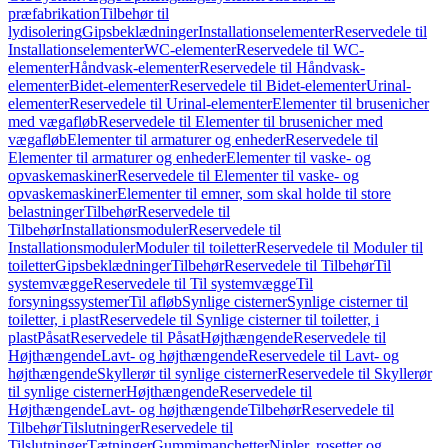
præfabrikation
Tilbehør til
lydisolering
Gipsbeklædninger
Installationselementer
Reservedele til
Installationselementer
WC-elementer
Reservedele til WC-
elementer
Håndvask-elementer
Reservedele til Håndvask-
elementer
Bidet-elementer
Reservedele til Bidet-elementer
Urinal-
elementer
Reservedele til Urinal-elementer
Elementer til brusenicher
med vægafløb
Reservedele til Elementer til brusenicher med
vægafløb
Elementer til armaturer og enheder
Reservedele til
Elementer til armaturer og enheder
Elementer til vaske- og
opvaskemaskiner
Reservedele til Elementer til vaske- og
opvaskemaskiner
Elementer til emner, som skal holde til store
belastninger
Tilbehør
Reservedele til
Tilbehør
Installationsmoduler
Reservedele til
Installationsmoduler
Moduler til toiletter
Reservedele til Moduler til
toiletter
Gipsbeklædninger
Tilbehør
Reservedele til Tilbehør
Til
systemvægge
Reservedele til Til systemvægge
Til
forsyningssystemer
Til afløb
Synlige cisterner
Synlige cisterner til
toiletter, i plast
Reservedele til Synlige cisterner til toiletter, i
plast
Påsat
Reservedele til Påsat
Højthængende
Reservedele til
Højthængende
Lavt- og højthængende
Reservedele til Lavt- og
højthængende
Skyllerør til synlige cisterner
Reservedele til Skyllerør
til synlige cisterner
Højthængende
Reservedele til
Højthængende
Lavt- og højthængende
Tilbehør
Reservedele til
Tilbehør
Tilslutninger
Reservedele til
Tilslutninger
Tætninger
Gummimanchetter
Nipler, rosetter og