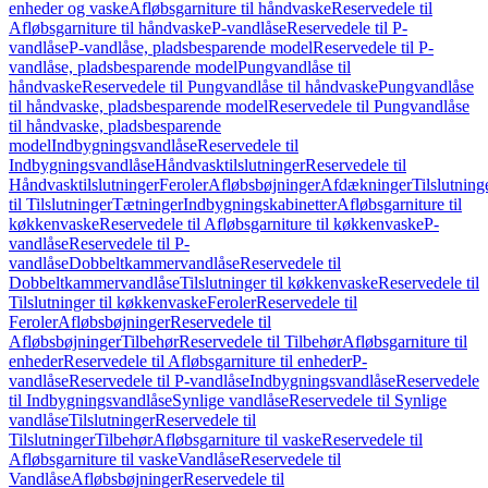
enheder og vaske
Afløbsgarniture til håndvaske
Reservedele til
Afløbsgarniture til håndvaske
P-vandlåse
Reservedele til P-
vandlåse
P-vandlåse, pladsbesparende model
Reservedele til P-
vandlåse, pladsbesparende model
Pungvandlåse til
håndvaske
Reservedele til Pungvandlåse til håndvaske
Pungvandlåse
til håndvaske, pladsbesparende model
Reservedele til Pungvandlåse
til håndvaske, pladsbesparende
model
Indbygningsvandlåse
Reservedele til
Indbygningsvandlåse
Håndvasktilslutninger
Reservedele til
Håndvasktilslutninger
Feroler
Afløbsbøjninger
Afdækninger
Tilslutning
til Tilslutninger
Tætninger
Indbygningskabinetter
Afløbsgarniture til
køkkenvaske
Reservedele til Afløbsgarniture til køkkenvaske
P-
vandlåse
Reservedele til P-
vandlåse
Dobbeltkammervandlåse
Reservedele til
Dobbeltkammervandlåse
Tilslutninger til køkkenvaske
Reservedele til
Tilslutninger til køkkenvaske
Feroler
Reservedele til
Feroler
Afløbsbøjninger
Reservedele til
Afløbsbøjninger
Tilbehør
Reservedele til Tilbehør
Afløbsgarniture til
enheder
Reservedele til Afløbsgarniture til enheder
P-
vandlåse
Reservedele til P-vandlåse
Indbygningsvandlåse
Reservedele
til Indbygningsvandlåse
Synlige vandlåse
Reservedele til Synlige
vandlåse
Tilslutninger
Reservedele til
Tilslutninger
Tilbehør
Afløbsgarniture til vaske
Reservedele til
Afløbsgarniture til vaske
Vandlåse
Reservedele til
Vandlåse
Afløbsbøjninger
Reservedele til