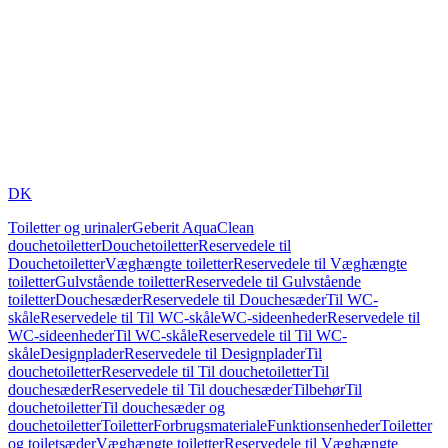
DK
Toiletter og urinaler
Geberit AquaClean
douchetoiletter
Douchetoiletter
Reservedele til
Douchetoiletter
Væghængte toiletter
Reservedele til Væghængte
toiletter
Gulvstående toiletter
Reservedele til Gulvstående
toiletter
Douchesæder
Reservedele til Douchesæder
Til WC-
skåle
Reservedele til Til WC-skåle
WC-sideenheder
Reservedele til
WC-sideenheder
Til WC-skåle
Reservedele til Til WC-
skåle
Designplader
Reservedele til Designplader
Til
douchetoiletter
Reservedele til Til douchetoiletter
Til
douchesæder
Reservedele til Til douchesæder
Tilbehør
Til
douchetoiletter
Til douchesæder og
douchetoiletter
Toiletter
Forbrugsmateriale
Funktionsenheder
Toiletter
og toiletsæder
Væghængte toiletter
Reservedele til Væghængte