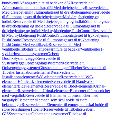
bundventil
Afløbsgarniture til badekar, d52
Reservedele til
Afløbsgarniture til badekar, d52
Med drejebetjening
Reservedele til
Med drejebetjening
Slutmontagesæt til drejebetjeninger
Reservedele
til Slutmontagesæt til drejebetjeninger
Med drejebetjening og
indløb
Reservedele til Med drejebetjening og indløb
Slutmontagesæt
til drejebetjening og indløb
Reservedele til Slutmontagesæt til
drejebetjening og indløb
Med trykbetjening PushControl
Reservedele
til Med trykbetjening PushControl
Slutmontagesæt til trykbetjening
PushControl
Reservedele til Slutmontagesæt til trykbetjening
PushControl
Med ventilkegle
Reservedele til Med
ventilkegle
Tilbehør til afløbsgarniture til badekar
Ventilkegler
T-
stykker
Installationssystemer
Geberit
Duofix
Systemvægge
Reservedele til
Systemvægge
Ophængningssystemer
Reservedele til
Ophængningssystemer
Gipsbeklædninger
Tilbehør
Reservedele til
Tilbehør
Installationselementer
Reservedele til
Installationselementer
WC-elementer
Reservedele til WC-
elementer
Håndvask-elementer
Reservedele til Håndvask-
elementer
Bidet-elementer
Reservedele til Bidet-elementer
Urinal-
elementer
Reservedele til Urinal-elementer
Elementer til brusenicher
med vægafløb
Reservedele til Elementer til brusenicher med
vægafløb
Elementer til emner, som skal holde til store
belastninger
Reservedele til Elementer til emner, som skal holde til
store belastninger
Tilbehør
Reservedele til Tilbehør
Geberit
GIS
Systemvægge
Ophængningssystemer
Tilbehør til