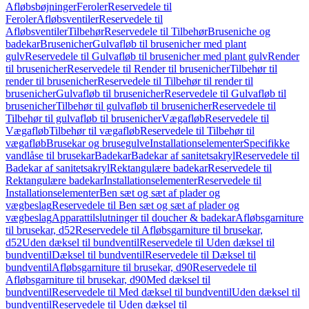
Afløbsbøjninger
Feroler
Reservedele til
Feroler
Afløbsventiler
Reservedele til
Afløbsventiler
Tilbehør
Reservedele til Tilbehør
Bruseniche og
badekar
Brusenicher
Gulvafløb til brusenicher med plant
gulv
Reservedele til Gulvafløb til brusenicher med plant gulv
Render
til brusenicher
Reservedele til Render til brusenicher
Tilbehør til
render til brusenicher
Reservedele til Tilbehør til render til
brusenicher
Gulvafløb til brusenicher
Reservedele til Gulvafløb til
brusenicher
Tilbehør til gulvafløb til brusenicher
Reservedele til
Tilbehør til gulvafløb til brusenicher
Vægafløb
Reservedele til
Vægafløb
Tilbehør til vægafløb
Reservedele til Tilbehør til
vægafløb
Brusekar og brusegulve
Installationselementer
Specifikke
vandlåse til brusekar
Badekar
Badekar af sanitetsakryl
Reservedele til
Badekar af sanitetsakryl
Rektangulære badekar
Reservedele til
Rektangulære badekar
Installationselementer
Reservedele til
Installationselementer
Ben sæt og sæt af plader og
vægbeslag
Reservedele til Ben sæt og sæt af plader og
vægbeslag
Apparattilslutninger til doucher & badekar
Afløbsgarniture
til brusekar, d52
Reservedele til Afløbsgarniture til brusekar,
d52
Uden dæksel til bundventil
Reservedele til Uden dæksel til
bundventil
Dæksel til bundventil
Reservedele til Dæksel til
bundventil
Afløbsgarniture til brusekar, d90
Reservedele til
Afløbsgarniture til brusekar, d90
Med dæksel til
bundventil
Reservedele til Med dæksel til bundventil
Uden dæksel til
bundventil
Reservedele til Uden dæksel til